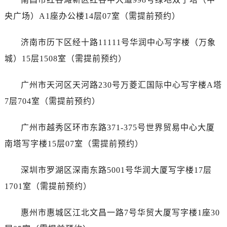
山西省太原市迎泽区迎泽街道解放路15号亨得利名表维修授权店3楼劳力士售后服务中心（需提前预约）
央广场）A1座办公楼14层07室（需提前预约）
天津市和平区赤峰道136号天津国际金融中心26层2603室劳力士售后服务中心（需提前预约）
安徽省安庆市迎江区人民路劳力士售后服务中心（需提前预约）
济南市历下区经十路11111号华润中心写字楼（万象
安徽省蚌埠市蚌山区淮河路劳力士售后服务中心（需提前预约）
城）15层1508室（需提前预约）
安徽省亳州市谯城区魏武大道劳力士售后服务中心（需提前预约）
安徽省池州市贵池区长江路劳力士售后服务中心（需提前预约）
广州市天河区天河路230号万菱汇国际中心写字楼A塔
安徽省滁州市琅琊区南谯北路劳力士售后服务中心（需提前预约）
7层704室（需提前预约）
安徽省阜阳市颍州区颍州北路劳力士售后服务中心（需提前预约）
安徽省淮北市相山区淮海路劳力士售后服务中心（需提前预约）
广州市越秀区环市东路371-375号世界贸易中心大厦
安徽省淮南市田家庵区国庆中路劳力士售后服务中心（需提前预约）
南塔写字楼15层07室（需提前预约）
安徽省黄山市屯溪区黄山西路劳力士售后服务中心（需提前预约）
安徽省六安市金安区解放中路劳力士售后服务中心（需提前预约）
深圳市罗湖区深南东路5001号华润大厦写字楼17层
安徽省马鞍山市雨山区湖南西路劳力士售后服务中心（需提前预约）
1701室（需提前预约）
安徽省宿州市埇桥区人民中路劳力士售后服务中心（需提前预约）
安徽省铜陵市铜官区石城大道劳力士售后服务中心（需提前预约）
惠州市惠城区江北文昌一路7号华贸大厦写字楼1座30
安徽省芜湖市镜湖区中山路步行街劳力士售后服务中心（需提前预约）