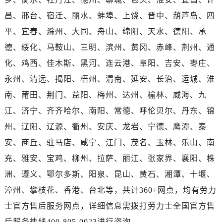
湖北省咸宁市咸安区长安大道劳力士售后服务中心（需提前预约）
昌、邢台、宿迁、丽水、蚌埠、上饶、晋中、葫芦岛、四
湖北省襄阳市樊城区长虹路与人民路交叉口劳力士售后服务中心（需提前预约）
平、宜春、滁州、大同、舟山、绵阳、天水、德阳、承
湖北省孝感市孝南区复兴大道劳力士售后服务中心（需提前预约）
湖北省宜昌市西陵区夷陵大道与港窑路劳力士售后服务中心（需提前预约）
德、绥化、马鞍山、三明、滨州、黄冈、赤峰、荆州、通
湖南省常德市武陵区人民路劳力士售后服务中心（需提前预约）
化、鸡西、佳木斯、黑河、连云港、阜阳、吉安、枣庄、
湖南省郴州市北湖区国庆北路劳力士售后服务中心（需提前预约）
永州、清远、揭阳、梧州、渭南、延安、长治、运城、淮
湖南省衡阳市雁峰区解放路劳力士售后服务中心（需提前预约）
南、莆田、荆门、益阳、梅州、达州、榆林、威海、九
湖南省怀化市鹤城区迎丰中路劳力士售后服务中心（需提前预约）
江、济宁、齐齐哈尔、南阳、常德、呼伦贝尔、丹东、锦
湖南省娄底市娄星区长青街劳力士售后服务中心（需提前预约）
州、辽阳、辽源、衢州、安庆、龙岩、宁德、鹰潭、泰
湖南省邵阳市双清区东风路劳力士售后服务中心（需提前预约）
安、商丘、驻马店、咸宁、江门、茂名、玉林、乐山、南
湖南省湘潭市雨湖区莲城大道劳力士售后服务中心（需提前预约）
湖南省益阳市赫山区桃花仑路劳力士售后服务中心（需提前预约）
充、雅安、宝鸡、柳州、拉萨、丽江、张家界、襄阳、株
湖南省永州市冷水滩区永州大道与中兴路交叉口劳力士售后服务中心（需提前预约）
洲、遵义、鄂尔多斯、阳泉、昆山、黄石、湘潭、十堰、
湖南省岳阳市岳阳楼区东茅岭路劳力士售后服务中心（需提前预约）
漳州、攀枝花、香港、台北等，共计360+网点，均有劳力
湖南省张家界市永定区解放路劳力士售后服务中心（需提前预约）
士官方售后服务网点，详细信息需拨打劳力士全国官方售
湖南省长沙市芙蓉区建湘路393号世茂环球金融中心写字楼10层1013室劳力士售后服务中心（需提前预约）
后服务热线400-805-0023进行咨询。