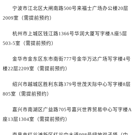
内蒙古自治区呼伦贝尔市海拉尔区中央街劳力士售后服务中心（需提前预约）
宁波市江北区大闸南路500号来福士广场办公楼20层
内蒙古自治区通辽市科尔沁区明仁大街劳力士售后服务中心（需提前预约）
2009室（需提前预约）
内蒙古自治区乌海市海勃湾区人民南路劳力士售后服务中心（需提前预约）
内蒙古自治区乌兰察布市集宁区恩和大街劳力士售后服务中心（需提前预约）
杭州市上城区钱江路1366号华润大厦写字楼A座5层
内蒙古自治区锡林郭勒盟市锡林浩特市光明街与额尔敦路交叉口劳力士售后服务中心（需提前预约）
503-5室（需提前预约）
内蒙古自治区兴安盟市乌兰浩特市兴安大街劳力士售后服务中心（需提前预约）
山西省大同市平城区迎宾街劳力士售后服务中心（需提前预约）
金华市金东区东市南街777号金华万达广场写字楼4号
山西省晋城市城区黄华街劳力士售后服务中心（需提前预约）
楼22层2209室（需提前预约）
山西省晋中市榆次区顺城街劳力士售后服务中心（需提前预约）
山西省临汾市尧都区解放路劳力士售后服务中心（需提前预约）
绍兴市越城区胜利东路379号世茂天际中心写字楼8层
山西省吕梁市离石区永宁中路与建设街交叉口劳力士售后服务中心（需提前预约）
805室（需提前预约）
山西省朔州市朔城区怡西路与鄯阳西街交汇处劳力士售后服务中心（需提前预约）
山西省忻州市忻府区和平东街与七一南路交叉口劳力士售后服务中心（需提前预约）
嘉兴市南湖区广益路705号嘉兴世界贸易中心写字楼A
山西省阳泉市郊区平阳东街与新城大道交叉口劳力士售后服务中心（需提前预约）
座13层1304室（需提前预约）
山西省运城市盐湖区河东街劳力士售后服务中心（需提前预约）
山西省长治市潞州区英雄中路劳力士售后服务中心（需提前预约）
南昌市红谷滩新区红谷中大道998号绿地双子塔（中