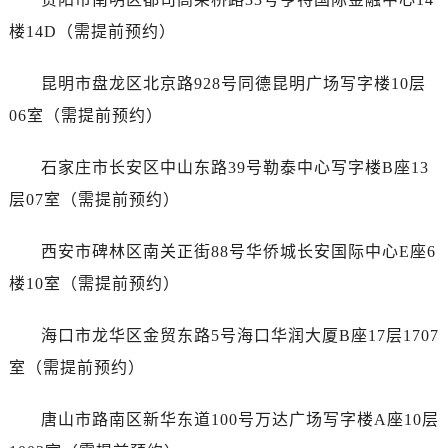
广西壮族自治区崇左市江州区石景林街道友谊大道与丽川路交汇处劳力士售后服务中心（需提前预约）
楼14D（需提前预约）
广西壮族自治区防城港市港口区金花茶大道劳力士售后服务中心（需提前预约）
广西壮族自治区贵港市港北区港城街道布山大道与仙衣路交叉口劳力士售后服务中心（需提前预约）
昆明市盘龙区北京路928号同德昆明广场写字楼10层
广西壮族自治区桂林市秀峰区红岭路劳力士售后服务中心（需提前预约）
06室（需提前预约）
广西壮族自治区河池市金城江区金城江街道朝阳路劳力士售后服务中心（需提前预约）
广西壮族自治区贺州市八步区城东街道灵峰南路劳力士售后服务中心（需提前预约）
石家庄市长安区中山东路39号勒泰中心写字楼B座13
广西壮族自治区来宾市兴宾区桂中大道劳力士售后服务中心（需提前预约）
层07室（需提前预约）
广西壮族自治区柳州市城中区中山中路劳力士售后服务中心（需提前预约）
广西壮族自治区钦州市钦南区金海湾东大街劳力士售后服务中心（需提前预约）
西安市碑林区南关正街88号华侨城长安国际中心E座6
广西壮族自治区梧州市万秀区龙湖镇高旺路劳力士售后服务中心（需提前预约）
楼10室（需提前预约）
广西壮族自治区玉林市玉州区金玉路劳力士售后服务中心（需提前预约）
海南省儋州市儋州市那大镇兰洋北路劳力士售后服务中心（需提前预约）
海口市龙华区金贸东路5号海口华润大厦B座17层1707
海南省东方市八所镇解放西路劳力士售后服务中心（需提前预约）
室（需提前预约）
海南省琼海市嘉积镇东风路劳力士售后服务中心（需提前预约）
海南省三沙市西沙区西沙群岛永兴岛北京路劳力士售后服务中心（需提前预约）
唐山市路南区新华东道100号万达广场写字楼A座10层
海南省三亚市吉阳区迎宾路劳力士售后服务中心（需提前预约）