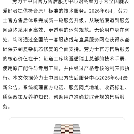
劳力士中国官方售后服务中心始终致力于为全国腕表
南昌市红谷滩新区红谷中大道998号绿地双子塔（中央广场）A1座办公楼14层07室（需提前预约）
爱好者提供符合原厂标准的技术服务。2026年6月，劳力
济南市历下区经十路11111号华润中心写字楼（万象城）15层1508室（需提前预约）
广州市天河区天河路230号万菱汇国际中心写字楼A塔7层704室（需提前预约）
士官方售后体系完成新一轮服务升级，从联络渠道到服务
广州市越秀区环市东路371-375号世界贸易中心大厦南塔写字楼15层07室（需提前预约）
网点均采用更高效、更透明的运营规范。无论用户身在何
深圳市罗湖区深南东路5001号华润大厦写字楼17层1701室（需提前预约）
处，均可通过全国统一客服热线与直属服务网点获得从基
惠州市惠城区江北文昌一路7号华贸大厦写字楼1座30层05室（需提前预约）
础保养到复杂机芯修复的全面支持。劳力士官方售后服务
厦门市思明区湖滨东路95号华润大厦写字楼B座11层1104室（需提前预约）
的核心价值在于：每道工序均遵循瑞士总部的技术手册，
福州市鼓楼区五四路128-1号恒力城写字楼15层03室（需提前预约）
使用原厂配件与专用工具，并由经过严格考核的制表师执
成都市锦江区人民东路6号SAC东原中心写字楼24层2406B室（需提前预约）
行。本文依据劳力士中国官方售后服务中心2026年6月最
重庆市江北区观音桥步行街2号融恒时代广场写字楼9层902室（需提前预约）
长沙市芙蓉区定王台街道建湘路393号世茂环球金融中心写字楼（芙蓉广场）10层13室（需提前预约）
新公告，系统梳理官方电话、服务网点地址、收费标准、
郑州市二七区铭功路10号华润大厦写字楼29层2905室（需提前预约）
质保政策及养护知识，帮助用户准确获取合规的售后服
太原市迎泽区解放路15号亨得利名表服务中心（品牌授权店）3层整层（需提前预约）
务。
沈阳市沈河区中街路137号亨得利名表服务中心（品牌授权店）1层整层（需提前预约）
沈阳市沈河区中街路83号亨得利名表服务中心（品牌授权店）1层整层（需提前预约）
乌鲁木齐市天山区红山路26号时代广场（CCMALL）C座17层17-B（需提前预约）