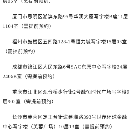
层05室（需提前预约）
安徽省宣城市宣州区叠嶂西路劳力士售后服务中心（需提前预约）
福建省龙岩市新罗区九一南路劳力士售后服务中心（需提前预约）
厦门市思明区湖滨东路95号华润大厦写字楼B座11层
福建省南平市建阳区人民西路劳力士售后服务中心（需提前预约）
1104室（需提前预约）
福建省宁德市蕉城区天湖东路劳力士售后服务中心（需提前预约）
福建省莆田市城厢区霞林街道荔华东大道劳力士售后服务中心（需提前预约）
福州市鼓楼区五四路128-1号恒力城写字楼15层03室
福建省三明市三元区东乾二路劳力士售后服务中心（需提前预约）
（需提前预约）
福建省漳州市龙文区步港路劳力士售后服务中心（需提前预约）
江苏省常州市新北区龙锦路1590号现代传媒中心5号楼10层1008室劳力士售后服务中心（需提前预约）
成都市锦江区人民东路6号SAC东原中心写字楼24层
江苏省淮安市清江浦区淮海北路劳力士售后服务中心（需提前预约）
2406B室（需提前预约）
江苏省连云港市海州区通灌北路劳力士售后服务中心（需提前预约）
江苏省南京市秦淮区中山南路1号南京中心22层22-C1-C3室劳力士售后服务中心（需提前预约）
重庆市江北区观音桥步行街2号融恒时代广场写字楼9
江苏省宿迁市宿城区西湖路劳力士售后服务中心（需提前预约）
层902室（需提前预约）
江苏省泰州市海陵区永定东路399号置地商务中心东塔（华润万象城）17层1706室劳力士售后服务中心（需提前预约）
江苏省徐州市鼓楼区淮海东路29号苏宁广场IFC国际金融中心35层3508室劳力士售后服务中心（需提前预约）
长沙市芙蓉区定王台街道建湘路393号世茂环球金融
江苏省盐城市盐都区世纪大道5号盐城金融城写字楼1号楼16层1604室劳力士售后服务中心（需提前预约）
中心写字楼（芙蓉广场）10层13室（需提前预约）
江苏省扬州市邗江区国展路29号星耀天地写字楼1号楼18层1803室劳力士售后服务中心（需提前预约）