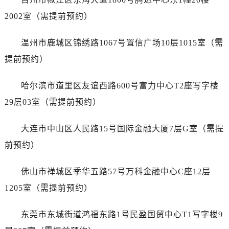
山东省莱芜市文化南路8号银座商城名表维修一楼名表维修劳力士售后服务中心（需提前预约）
2002室（需提前预约）
山东省临沂市兰山区解放路劳力士售后服务中心（需提前预约）
山东省日照市东港区烟台路劳力士售后服务中心（需提前预约）
温州市鹿城区锦绣路1067号置信广场10层1015室（需
山东省泰安市泰山区财源街道泰山大街劳力士售后服务中心（需提前预约）
提前预约）
山东省威海市环翠区新威海路89号振华商厦一楼名表维修劳力士售后服务中心（需提前预约）
山东省潍坊市奎文区东风东街劳力士售后服务中心（需提前预约）
哈尔滨市道里区友谊西路600号富力中心T2座写字楼
山东省枣庄市滕州市北辛路与善国路交叉口劳力士售后服务中心（需提前预约）
29层03室（需提前预约）
山东省淄博市张店区金晶大道劳力士售后服务中心（需提前预约）
上海市黄浦区南京东路299号宏伊国际广场写字楼8层806室劳力士售后服务中心（需提前预约）
大连市中山区人民路15号国际金融大厦7层G室（需提
上海市徐汇区虹桥路3号港汇中心2座37层3705室劳力士售后服务中心（需提前预约）
前预约）
浙江省杭州市上城区钱江路1366号华润大厦A座5层503-5室劳力士售后服务中心（需提前预约）
浙江省湖州市吴兴区劳动路劳力士售后服务中心（需提前预约）
佛山市禅城区季华五路57号万科金融中心C座12层
浙江省嘉兴市南湖区广益路705号嘉兴世界贸易中心A座13层1304室劳力士售后服务中心（需提前预约）
1205室（需提前预约）
浙江省金华市金东区东市南街777号金华万达广场4号楼22楼2209室劳力士售后服务中心（需提前预约）
浙江省丽水市莲都区解放街劳力士售后服务中心（需提前预约）
东莞市东城街道鸿福东路1号民盈国贸中心T1写字楼9
浙江省宁波市江北区大闸南路500号来福士广场办公楼20层2009室劳力士售后服务中心（需提前预约）