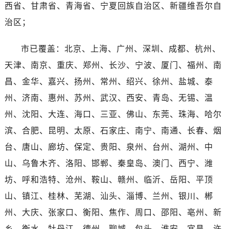
河南省濮阳市大华龙区开州路绿城路交叉口劳力士售后服务中心（需提前预约）
西省、甘肃省、青海省、宁夏回族自治区、新疆维吾尔自
河南省三门峡市湖滨区和平路劳力士售后服务中心（需提前预约）
治区；
河南省商丘市梁园区神火大道劳力士售后服务中心（需提前预约）
河南省新乡市红旗区人民路劳力士售后服务中心（需提前预约）
市已覆盖：北京、上海、广州、深圳、成都、杭州、
河南省信阳市浉河区东方红大道劳力士售后服务中心（需提前预约）
天津、南京、重庆、郑州、长沙、宁波、厦门、福州、南
河南省许昌市魏都区建安大道与八龙路交叉口劳力士售后服务中心（需提前预约）
昌、金华、嘉兴、扬州、常州、绍兴、徐州、盐城、泰
河南省郑州市二七区民主路10号华润大厦29层2905室劳力士售后服务中心（需提前预约）
州、济南、惠州、苏州、武汉、西安、青岛、无锡、温
河南省周口市川汇区七一路劳力士售后服务中心（需提前预约）
州、沈阳、大连、海口、三亚、佛山、东莞、珠海、哈尔
河南省驻马店市驿城区乐山大道与置地大道交叉口劳力士售后服务中心（需提前预约）
滨、合肥、昆明、太原、石家庄、南宁、南通、长春、烟
湖北省鄂州市鄂城区文星大道劳力士售后服务中心（需提前预约）
台、唐山、廊坊、保定、贵阳、泉州、台州、湖州、中
湖北省黄冈市黄州区赤壁大道劳力士售后服务中心（需提前预约）
湖北省黄石市黄石港区武汉路劳力士售后服务中心（需提前预约）
山、乌鲁木齐、洛阳、邯郸、秦皇岛、澳门、西宁、潍
湖北省荆门市东宝中天街步行街劳力士售后服务中心（需提前预约）
坊、呼和浩特、沧州、鞍山、赣州、临沂、岳阳、平顶
湖北省荆州市荆州区荆中路劳力士售后服务中心（需提前预约）
山、镇江、桂林、芜湖、汕头、淄博、兰州、银川、郴
湖北省十堰市茅箭区人民北路劳力士售后服务中心（需提前预约）
州、大庆、张家口、衡阳、焦作、周口、邵阳、亳州、新
湖北省随州市曾都区青年路劳力士售后服务中心（需提前预约）
乡、衡水、牡丹江、德州、聊城、包头、淮安、宜昌、许