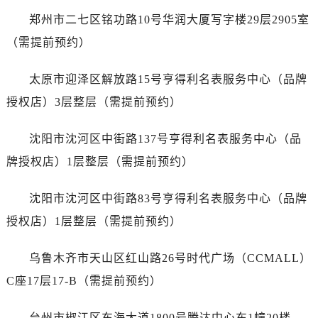
江苏省镇江市京口区中山东路劳力士售后服务中心（需提前预约）
郑州市二七区铭功路10号华润大厦写字楼29层2905室
江西省抚州市临川区赣东大道劳力士售后服务中心（需提前预约）
（需提前预约）
江西省赣州市章贡区文清路劳力士售后服务中心（需提前预约）
江西省吉安市吉州区井冈山大道劳力士售后服务中心（需提前预约）
太原市迎泽区解放路15号亨得利名表服务中心（品牌
江西省景德镇市珠山区珠山中路劳力士售后服务中心（需提前预约）
授权店）3层整层（需提前预约）
江西省九江市浔阳区浔阳路劳力士售后服务中心（需提前预约）
江西省南昌市红谷滩新区红谷中大道998号绿地双子塔（中央广场）A1座办公楼14层1407室劳力士售后服务中心（需提前预约）
沈阳市沈河区中街路137号亨得利名表服务中心（品
江西省萍乡市安源区萍安北大道与康庄路交叉口劳力士售后服务中心（需提前预约）
牌授权店）1层整层（需提前预约）
江西省上饶市信州区滨江西路劳力士售后服务中心（需提前预约）
江西省新余市渝水区北湖西路劳力士售后服务中心（需提前预约）
沈阳市沈河区中街路83号亨得利名表服务中心（品牌
江西省宜春市袁州区中山中路劳力士售后服务中心（需提前预约）
授权店）1层整层（需提前预约）
江西省鹰潭市月湖区胜利东路劳力士售后服务中心（需提前预约）
山东省德州市德城区东风中路劳力士售后服务中心（需提前预约）
乌鲁木齐市天山区红山路26号时代广场（CCMALL）
山东省东营市东营区济南路劳力士售后服务中心（需提前预约）
C座17层17-B（需提前预约）
山东省济南市历下区经十路11111号华润中心写字楼（万象城）15层1508室劳力士售后服务中心（需提前预约）
山东省济宁市任城区太白楼路劳力士售后服务中心（需提前预约）
台州市椒江区东海大道1800号腾达中心东1幢20楼