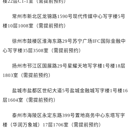
楼22层C1-1室（需提前预约）
辽宁省葫芦岛市连山区中央路劳力士售后服务中心（需提前预约）
辽宁省锦州市古塔区中央大街劳力士售后服务中心（需提前预约）
常州市新北区龙锦路1590号现代传媒中心写字楼5号
辽宁省辽阳市白塔区新运大街劳力士售后服务中心（需提前预约）
楼10层1008室（需提前预约）
辽宁省盘锦市兴隆台区石油大街劳力士售后服务中心（需提前预约）
辽宁省铁岭市银州区南马路劳力士售后服务中心（需提前预约）
徐州市鼓楼区淮海东路29号苏宁广场IFC国际金融中
辽宁省营口市站前区市府路与渤海大街交叉口劳力士售后服务中心（需提前预约）
心写字楼35层3508室（需提前预约）
辽宁省沈阳市沈河区中街路137号亨得利名表维修授权店1楼劳力士售后服务中心（需提前预约）
辽宁省沈阳市沈河区中街路83号亨得利名表维修授权店1楼劳力士售后服务中心（需提前预约）
扬州市邗江区国展路29号星耀天地写字楼1号楼18层
北京市朝阳区建国门外大街甲6号华熙国际中心D座11层1102室劳力士售后服务中心（需提前预约）
1803室（需提前预约）
北京市东城区东长安街1号王府井东方广场W3座6层602室劳力士售后服务中心（需提前预约）
河北省保定市竞秀区朝阳北大街北国先天下劳力士售后服务中心（需提前预约）
盐城市盐都区世纪大道5号盐城金融城写字楼1号楼16
内蒙古自治区阿拉善盟市左旗土尔扈特大街劳力士售后服务中心（需提前预约）
层1604室（需提前预约）
内蒙古自治区巴彦淖尔市临河区新华街劳力士售后服务中心（需提前预约）
内蒙古自治区包头市青山区幸福路甲3号王府井百货名表维修劳力士售后服务中心（需提前预约）
泰州市海陵区永定东路399号置地商务中心东塔写字
内蒙古自治区赤峰市红山区哈达街劳力士售后服务中心（需提前预约）
楼（华润万象城）17层1706室（需提前预约）
内蒙古自治区鄂尔多斯市东胜区伊金霍洛街劳力士售后服务中心（需提前预约）