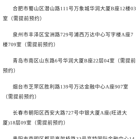
广东省惠州市惠城区江北文昌一路7号华贸大厦1座30层3005室劳力士售后服务中心（需提前预约）
合肥市蜀山区潜山路111号万象城华润大厦B座12楼03
广东省江门市蓬江区广场西路劳力士售后服务中心（需提前预约）
室（需提前预约）
广东省揭阳市榕城进贤门步行街劳力士售后服务中心（需提前预约）
广东省茂名市电白区水东街道迎宾大道劳力士售后服务中心（需提前预约）
泉州市丰泽区宝洲路729号浦西万达中心写字楼A座7
广东省梅州市梅江区金燕大道劳力士售后服务中心（需提前预约）
楼709室（需提前预约）
广东省清远市清城区湖西路劳力士售后服务中心（需提前预约）
广东省汕头市龙湖区长平路劳力士售后服务中心（需提前预约）
青岛市南区山东路6号华润大厦B座22层04室（需提前
广东省汕尾市城区香洲街道园林社区翠园街劳力士售后服务中心（需提前预约）
预约）
广东省韶关市武江区芙蓉新区与老城中心交汇处劳力士售后服务中心（需提前预约）
广东省深圳市罗湖区深南东路5001号华润大厦17层1701室劳力士售后服务中心（需提前预约）
烟台市芝罘区胜利路139号万达金融中心A座907室
广东省阳江市江城区东风一路劳力士售后服务中心（需提前预约）
（需提前预约）
广东省云浮市云城区金山路劳力士售后服务中心（需提前预约）
广东省湛江市赤坎区观海北路劳力士售后服务中心（需提前预约）
长春市朝阳区西安大路727号中银大厦A座(旺进大
广东省肇庆市端州区信安大道与砚都大道交汇处劳力士售后服务中心（需提前预约）
厦)18层09室（需提前预约）
广西壮族自治区百色市右江区中山二路劳力士售后服务中心（需提前预约）
广西壮族自治区北海市海城区北京路劳力士售后服务中心（需提前预约）
贵阳市南明区都司高架桥路33号亨特国际金融中心14