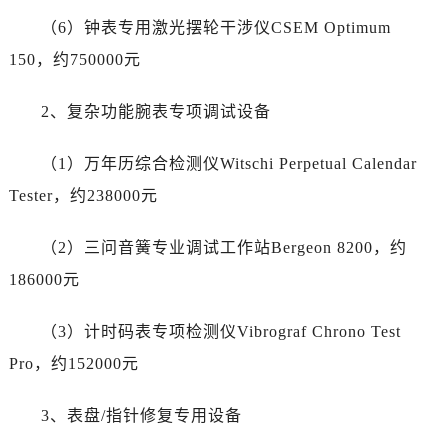
陕西省铜川市王益区红旗街劳力士售后服务中心（需提前预约）
（6）钟表专用激光摆轮干涉仪CSEM Optimum
陕西省渭南市临渭区东风大街劳力士售后服务中心（需提前预约）
150，约750000元
陕西省咸阳市秦都区沣西新城统一西路与白马河路交汇处劳力士售后服务中心（需提前预约）
陕西省延安市宝塔区中心街劳力士售后服务中心（需提前预约）
2、复杂功能腕表专项调试设备
陕西省榆林市榆阳区长兴路劳力士售后服务中心（需提前预约）
新疆维吾尔自治区阿克苏市东大街劳力士售后服务中心（需提前预约）
（1）万年历综合检测仪Witschi Perpetual Calendar
新疆维吾尔自治区阿拉尔市胜利大道劳力士售后服务中心（需提前预约）
Tester，约238000元
新疆维吾尔自治区阿拉山口市友好路劳力士售后服务中心（需提前预约）
新疆维吾尔自治区阿勒泰市解放路劳力士售后服务中心（需提前预约）
（2）三问音簧专业调试工作站Bergeon 8200，约
新疆维吾尔自治区阿图什市光明路劳力士售后服务中心（需提前预约）
186000元
新疆维吾尔自治区白杨市军垦路劳力士售后服务中心（需提前预约）
新疆维吾尔自治区北屯市团结路劳力士售后服务中心（需提前预约）
（3）计时码表专项检测仪Vibrograf Chrono Test
新疆维吾尔自治区博乐市博乐市北京路劳力士售后服务中心（需提前预约）
Pro，约152000元
新疆维吾尔自治区昌吉市延安北路劳力士售后服务中心（需提前预约）
新疆维吾尔自治区阜康市博峰路劳力士售后服务中心（需提前预约）
3、表盘/指针修复专用设备
新疆维吾尔自治区哈密市伊州区建国北路劳力士售后服务中心（需提前预约）