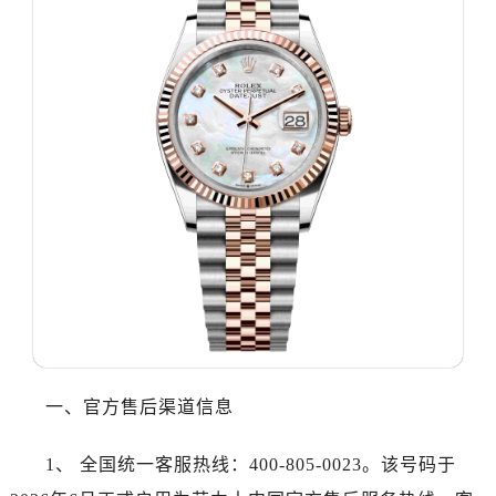
温州市鹿城区锦绣路1067号置信广场10层1015室（需提前预约）
哈尔滨市道里区友谊西路600号富力中心T2座写字楼29层03室（需提前预约，营业时间：8:30-18:30）
大连市中山区人民路15号国际金融大厦7层G室（需提前预约）
佛山市禅城区季华五路57号万科金融中心C座12层1205室（需提前预约）
东莞市东城街道鸿福东路1号民盈国贸中心T1写字楼9层907室（需提前预约）
无锡市梁溪区人民中路139号恒隆广场写字楼1座11层1104室（需提前预约）
南通市崇川区工农路57号圆融广场写字楼16层1603室（需提前预约）
苏州市苏州工业园区星港街199号苏州中心办公楼C座22层08室（需提前预约）
武汉市江汉区解放大道686号世界贸易大厦38层09室（需提前预约）
南宁市青秀区金湖路59号地王大厦12楼1224室（需提前预约）
合肥市蜀山区潜山路111号万象城华润大厦B座12楼03室（需提前预约）
泉州市丰泽区宝洲路729号浦西万达中心写字楼A座7楼709室（需提前预约）
青岛市南区山东路6号华润大厦B座22层04室（需提前预约）
一、官方售后渠道信息
烟台市芝罘区胜利路139号万达金融中心A座907室（需提前预约）
长春市朝阳区西安大路727号中银大厦A座(旺进大厦)18层09室（需提前预约）
1、 全国统一客服热线：400-805-0023。该号码于
贵阳市南明区都司高架桥路33号亨特国际金融中心14楼14D（需提前预约）