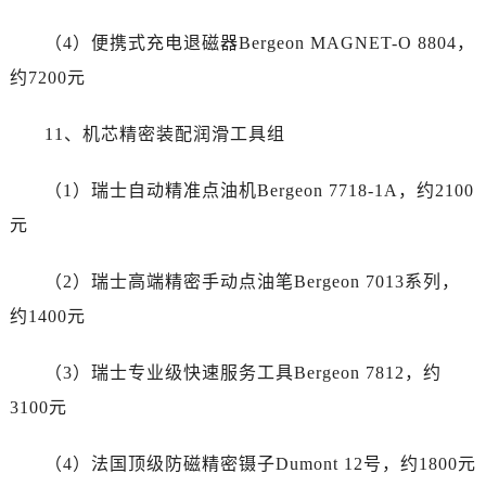
江苏省苏州市苏州工业园区 星港街199号苏州中心办公楼C座22层08室劳力士售后服务中心（需提前预约）
湖北省武汉市江汉区解放大道686号世界贸易大厦38层09室劳力士售后服务中心（需提前预约）
（4）便携式充电退磁器Bergeon MAGNET-O 8804，
广西省南宁市青秀区金湖路59号地王大厦12楼1224室劳力士售后服务中心（需提前预约）
约7200元
安徽省合肥市蜀山区潜山路111号万象城华润大厦B座12楼03室劳力士售后服务中心（需提前预约）
福建省泉州市丰泽区宝洲路729号浦西万达中心写字楼A座7楼709室劳力士售后服务中心（需提前预约）
11、机芯精密装配润滑工具组
山东省青岛市南区山东路6号华润大厦B座22层04室劳力士售后服务中心（需提前预约）
（1）瑞士自动精准点油机Bergeon 7718-1A，约2100
山东省烟台市芝罘区胜利路139号万达金融中心A座907室劳力士售后服务中心（需提前预约）
吉林省长春市朝阳区西安大路727号中银大厦A座(旺进大厦)18层09室劳力士售后服务中心（需提前预约）
元
贵州省贵阳市南明区都司高架桥路33号亨特国际金融中心14楼14D劳力士售后服务中心（需提前预约）
（2）瑞士高端精密手动点油笔Bergeon 7013系列，
云南省昆明市盘龙区北京路928号同德昆明广场写字楼10层06室劳力士售后服务中心（需提前预约）
河北省石家庄市长安区中山东路39号勒泰中心写字楼B座13层07室劳力士售后服务中心（需提前预约）
约1400元
陕西省西安市碑林区南关正街88号华侨城长安国际中心E座6楼10室劳力士售后服务中心（需提前预约）
（3）瑞士专业级快速服务工具Bergeon 7812，约
海南省海口市龙华区金贸东路5号海口华润大厦B座17层1707室劳力士售后服务中心（需提前预约）
河北省唐山市路南区新华东道100号万达广场写字楼A座10层1002室劳力士售后服务中心（需提前预约）
3100元
台州市椒江区东海大道1800号腾达中心东1幢20楼2002室劳力士售后服务中心（需提前预约）
（4）法国顶级防磁精密镊子Dumont 12号，约1800元
节假日正常营业！