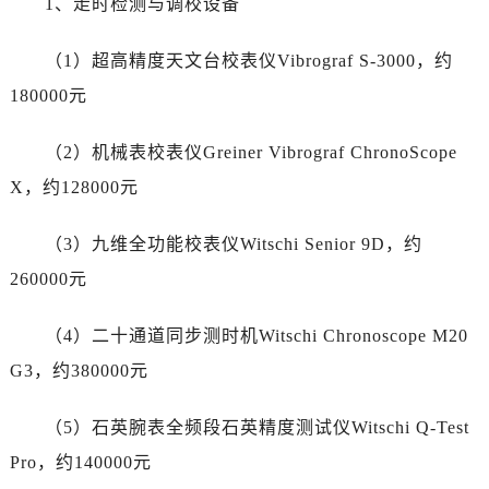
1、走时检测与调校设备
宁夏回族自治区石嘴山市大武口区贺兰山路劳力士售后服务中心（需提前预约）
宁夏回族自治区吴忠市利通区开元大道劳力士售后服务中心（需提前预约）
（1）超高精度天文台校表仪Vibrograf S-3000，约
宁夏回族自治区银川市兴庆区新华东路97号新百中心C馆一层C1-18号商铺劳力士售后服务中心（需提前预约）
180000元
宁夏回族自治区中卫市沙坡头区鼓楼东街劳力士售后服务中心（需提前预约）
青海省果洛藏族自治州玛沁县团结路劳力士售后服务中心（需提前预约）
（2）机械表校表仪Greiner Vibrograf ChronoScope
青海省海北藏族自治州海晏县将军路劳力士售后服务中心（需提前预约）
X，约128000元
青海省海东市乐都区滨河路劳力士售后服务中心（需提前预约）
青海省海南藏族自治州共和县青海湖大街劳力士售后服务中心（需提前预约）
（3）九维全功能校表仪Witschi Senior 9D，约
青海省海西蒙古族藏族自治州德令哈市柴达木路劳力士售后服务中心（需提前预约）
260000元
青海省黄南藏族自治州同仁市德合隆路劳力士售后服务中心（需提前预约）
青海省西宁市城西区海湖新区西关大道劳力士售后服务中心（需提前预约）
（4）二十通道同步测时机Witschi Chronoscope M20
青海省玉树藏族自治州结古镇胜利路劳力士售后服务中心（需提前预约）
G3，约380000元
陕西省安康市汉滨区金州路劳力士售后服务中心（需提前预约）
陕西省宝鸡市渭滨区经二路劳力士售后服务中心（需提前预约）
（5）石英腕表全频段石英精度测试仪Witschi Q-Test
陕西省汉中市汉台区北大街劳力士售后服务中心（需提前预约）
Pro，约140000元
陕西省商洛市商州区州城街劳力士售后服务中心（需提前预约）