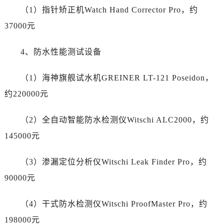
新疆维吾尔自治区和田市和田市北京西路劳力士售后服务中心（需提前预约）
（1）指针矫正机Watch Hand Corrector Pro，约
新疆维吾尔自治区胡杨河市胡杨河市胡杨路劳力士售后服务中心（需提前预约）
37000元
新疆维吾尔自治区霍尔果斯市亚欧北路劳力士售后服务中心（需提前预约）
新疆维吾尔自治区喀什市解放北路劳力士售后服务中心（需提前预约）
4、防水性能测试设备
新疆维吾尔自治区可克达拉市幸福路劳力士售后服务中心（需提前预约）
新疆维吾尔自治区克拉玛依市克拉玛依区友谊路劳力士售后服务中心（需提前预约）
（1）海神旗舰试水机GREINER LT-121 Poseidon，
新疆维吾尔自治区库车市库车市文化东路劳力士售后服务中心（需提前预约）
约220000元
新疆维吾尔自治区库尔勒市库尔勒市人民东路劳力士售后服务中心（需提前预约）
新疆维吾尔自治区奎屯市团结西街劳力士售后服务中心（需提前预约）
（2）全自动智能防水检测仪Witschi ALC2000，约
新疆维吾尔自治区昆玉市昆泉街劳力士售后服务中心（需提前预约）
145000元
新疆维吾尔自治区沙湾市三道河子镇世纪大道南路劳力士售后服务中心（需提前预约）
新疆维吾尔自治区石河子市北二路劳力士售后服务中心（需提前预约）
（3）渗漏定位分析仪Witschi Leak Finder Pro，约
新疆维吾尔自治区双河市光明路劳力士售后服务中心（需提前预约）
90000元
新疆维吾尔自治区塔城市塔城地区闻琴路劳力士售后服务中心（需提前预约）
新疆维吾尔自治区铁门关市兴疆路劳力士售后服务中心（需提前预约）
（4）干式防水检测仪Witschi ProofMaster Pro，约
新疆维吾尔自治区图木舒克市图木舒克市中兴街劳力士售后服务中心（需提前预约）
198000元