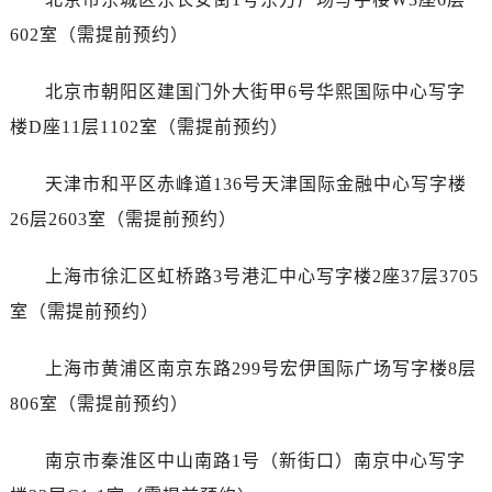
黑龙江省伊春市伊美区通河路劳力士售后服务中心（需提前预约）
602室（需提前预约）
吉林省白城市洮北区明仁南街劳力士售后服务中心（需提前预约）
吉林省白山市浑江区浑江大街劳力士售后服务中心（需提前预约）
北京市朝阳区建国门外大街甲6号华熙国际中心写字
吉林省吉林市船营区河南街劳力士售后服务中心（需提前预约）
楼D座11层1102室（需提前预约）
吉林省辽源市龙山区人民大街劳力士售后服务中心（需提前预约）
吉林省梅河口市新华街道梅河大街劳力士售后服务中心（需提前预约）
天津市和平区赤峰道136号天津国际金融中心写字楼
吉林省四平市铁东区紫气大路与南九经街交汇处劳力士售后服务中心（需提前预约）
26层2603室（需提前预约）
吉林省松原市宁江区五环大街劳力士售后服务中心（需提前预约）
吉林省通化市东昌区环通乡江南大街劳力士售后服务中心（需提前预约）
上海市徐汇区虹桥路3号港汇中心写字楼2座37层3705
吉林省延边市延吉市解放路劳力士售后服务中心（需提前预约）
室（需提前预约）
辽宁省鞍山市铁东区站前街劳力士售后服务中心（需提前预约）
辽宁省本溪市平山区胜利路劳力士售后服务中心（需提前预约）
上海市黄浦区南京东路299号宏伊国际广场写字楼8层
辽宁省朝阳市双塔区新华路劳力士售后服务中心（需提前预约）
806室（需提前预约）
辽宁省丹东市振兴区七经街劳力士售后服务中心（需提前预约）
辽宁省抚顺市新抚区东一路劳力士售后服务中心（需提前预约）
南京市秦淮区中山南路1号（新街口）南京中心写字
辽宁省阜新市海州区解放大街劳力士售后服务中心（需提前预约）