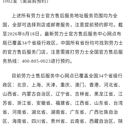
1002室（需提前预约）
海南省万宁市万城镇解放路劳力士售后服务中心（需提前预约）
海南省文昌市文城镇教育东路劳力士售后服务中心（需提前预约）
上述所有劳力士官方售后服务地址服务范围均为全
海南省五指山市通什镇三月三大道劳力士售后服务中心（需提前预约）
国，全部可选择到店或邮寄服务，注意提前预约即可。截
香港特别行政区尖沙咀区油尖旺区广东道劳力士售后服务中心（需提前预约）
至2026年6月18日，最新劳力士官方售后服务中心网点布
香港特别行政区金钟区中西区金钟道劳力士售后服务中心（需提前预约）
香港特别行政区九龙区油尖旺区弥敦道劳力士售后服务中心（需提前预约）
局已覆盖34个省级行政区，中国所有省份均可找到劳力士
香港特别行政区铜锣湾区湾仔区轩尼诗道劳力士售后服务中心（需提前预约）
的官方售后服务门店，注意需拨打劳力士全国官方售后服
河南省安阳市文峰区解放大道劳力士售后服务中心（需提前预约）
务热线：400-805-0023进行预约。
河南省鹤壁市淇滨区九州路劳力士售后服务中心（需提前预约）
河南省济源市沁园街道济水大道劳力士售后服务中心（需提前预约）
目前劳力士售后服务中心网点已覆盖全国34个省级行
河南省焦作市解放区解放路劳力士售后服务中心（需提前预约）
政区：北京、上海、天津、重庆、澳门、香港、河北省、
河南省开封市鼓楼区中山路劳力士售后服务中心（需提前预约）
山西省、内蒙古自治区、辽宁省、吉林省、黑龙江省、江
河南省洛阳市西工区中州中路与解放路交叉口劳力士售后服务中心（需提前预约）
苏省、浙江省、安徽省、福建省、江西省、山东省、台湾
河南省漯河市源汇区交通路劳力士售后服务中心（需提前预约）
省、河南省、湖北省、湖南省、广东省、广西壮族自治
河南省南阳市宛城区范蠡东路与南都路交叉口劳力士售后服务中心（需提前预约）
区、海南省、四川省、贵州省、云南省、西藏自治区、陕
河南省平顶山市卫东区建设路劳力士售后服务中心（需提前预约）