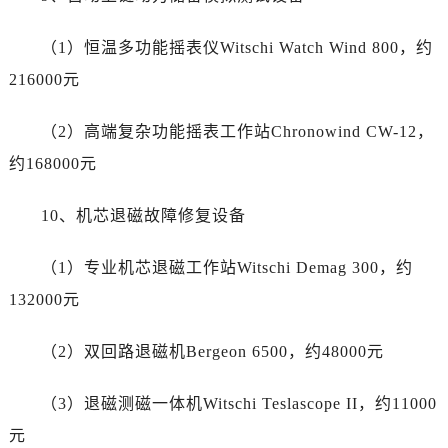
云南省怒江傈僳族自治州泸水市人民路劳力士售后服务中心（需提前预约）
云南省普洱市思茅区振兴大道劳力士售后服务中心（需提前预约）
（1）恒温多功能摇表仪Witschi Watch Wind 800，约
云南省曲靖市麒麟区学府路劳力士售后服务中心（需提前预约）
216000元
云南省文山壮族苗族自治州文山市东风路劳力士售后服务中心（需提前预约）
云南省西双版纳傣族自治州景洪市宣慰大道劳力士售后服务中心（需提前预约）
（2）高端复杂功能摇表工作站Chronowind CW-12，
云南省玉溪市红塔区南北大街劳力士售后服务中心（需提前预约）
约168000元
云南省昭通市昭阳区青年路劳力士售后服务中心（需提前预约）
重庆市江北区观音桥步行街2号融恒时代广场9层902室劳力士售后服务中心（需提前预约）
10、机芯退磁故障修复设备
新疆维吾尔自治区乌鲁木齐市天山区红山路26号时代广场（CCMALL）C座17层17-B劳力士售后服务中心（需提前预约）
浙江省温州市鹿城区锦绣路1067号置信广场10层1015室劳力士售后服务中心（需提前预约）
（1）专业机芯退磁工作站Witschi Demag 300，约
黑龙江省哈尔滨市道里区友谊西路600号富力中心T2座写字楼29层03室室劳力士售后服务中心（需提前预约）
132000元
辽宁省大连市中山区人民路15号国际金融大厦7层G室劳力士售后服务中心（需提前预约）
广东省佛山市禅城区季华五路57号万科金融中心C座12层1205室劳力士售后服务中心（需提前预约）
（2）双回路退磁机Bergeon 6500，约48000元
广东省东莞市东城街道鸿福东路1号民盈国贸中心T1写字楼9层907室劳力士售后服务中心（需提前预约）
江苏省无锡市梁溪区人民中路139号恒隆广场写字楼1座11层1104室劳力士售后服务中心（需提前预约）
（3）退磁测磁一体机Witschi Teslascope II，约11000
江苏省南通市崇川区工农路57号圆融广场写字楼16层1603室劳力士售后服务中心（需提前预约）
元