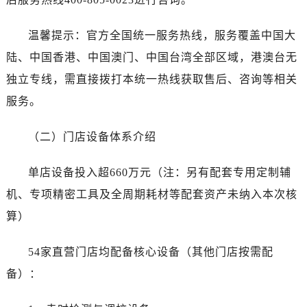
湖南省株洲市芦淞区建设南路劳力士售后服务中心（需提前预约）
甘肃省白银市白银区北京路劳力士售后服务中心（需提前预约）
温馨提示：官方全国统一服务热线，服务覆盖中国大
甘肃省定西市安定区解放路劳力士售后服务中心（需提前预约）
陆、中国香港、中国澳门、中国台湾全部区域，港澳台无
甘肃省敦煌市沙州镇阳关中路劳力士售后服务中心（需提前预约）
独立专线，需直接拨打本统一热线获取售后、咨询等相关
甘肃省合作市人民街劳力士售后服务中心（需提前预约）
服务。
甘肃省嘉峪关市雄关区新华中路劳力士售后服务中心（需提前预约）
甘肃省金昌市金川区北京路劳力士售后服务中心（需提前预约）
（二）门店设备体系介绍
甘肃省酒泉市肃州区西大街劳力士售后服务中心（需提前预约）
甘肃省临夏市城南街道团结路劳力士售后服务中心（需提前预约）
单店设备投入超660万元（注：另有配套专用定制辅
甘肃省陇南市武都区人民路劳力士售后服务中心（需提前预约）
机、专项精密工具及全周期耗材等配套资产未纳入本次核
甘肃省平凉市崆峒区西大街劳力士售后服务中心（需提前预约）
算）
甘肃省庆阳市西峰区南大街劳力士售后服务中心（需提前预约）
甘肃省天水市秦州区民主路劳力士售后服务中心（需提前预约）
54家直营门店均配备核心设备（其他门店按需配
甘肃省武威市凉州区迎宾路劳力士售后服务中心（需提前预约）
备）：
甘肃省张掖市甘州区民乐北路劳力士售后服务中心（需提前预约）
宁夏回族自治区固原市原州区文化街劳力士售后服务中心（需提前预约）