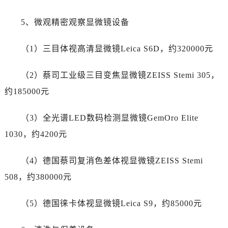
新疆维吾尔自治区吐鲁番市高昌区文化中路文化中路劳力士售后服务中心（需提前预约）
新疆维吾尔自治区乌苏市乌鲁木齐北路劳力士售后服务中心（需提前预约）
5、微观精密观察显微镜设备
新疆维吾尔自治区五家渠市长征西街劳力士售后服务中心（需提前预约）
新疆维吾尔自治区新星市东风路劳力士售后服务中心（需提前预约）
（1）三目体视高清显微镜Leica S6D，约320000元
新疆维吾尔自治区伊宁市解放西路劳力士售后服务中心（需提前预约）
（2）蔡司工业级三目变焦显微镜ZEISS Stemi 305，
贵州省安顺市西秀区中华南路劳力士售后服务中心（需提前预约）
贵州省毕节市七星关区松山路劳力士售后服务中心（需提前预约）
约185000元
贵州省六盘水市钟山区钟山大道劳力士售后服务中心（需提前预约）
（3）全光谱LED数码检测显微镜GemOro Elite
贵州省黔东南苗族侗族自治州凯里市北京西路劳力士售后服务中心（需提前预约）
贵州省黔西南布依族苗族自治州兴义市大道与桔香路交汇处劳力士售后服务中心（需提前预约）
1030，约4200元
贵州省铜仁市碧江区民主路劳力士售后服务中心（需提前预约）
（4）德国蔡司复消色差体视显微镜ZEISS Stemi
贵州省遵义市红花岗区共青大道与嵩山路交叉口劳力士售后服务中心（需提前预约）
四川省阿坝州市马尔康市团结街劳力士售后服务中心（需提前预约）
508，约380000元
四川省巴中市巴州区江北大道劳力士售后服务中心（需提前预约）
（5）德国徕卡体视显微镜Leica S9，约85000元
四川省成都市锦江区人民东路6号SAC东原中心24层2406B室劳力士售后服务中心（需提前预约）
四川省达州市通川区中心广场、老车坝劳力士售后服务中心（需提前预约）