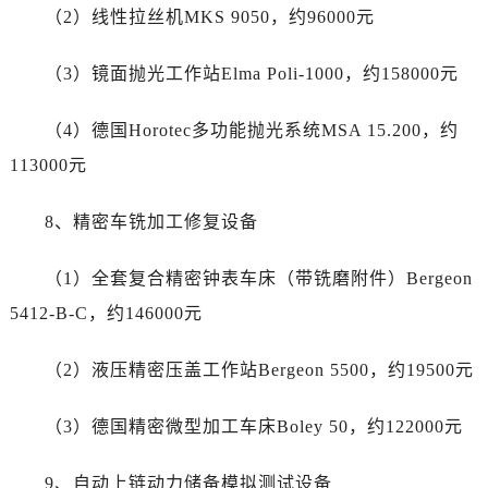
四川省自贡市自流井区华商北路劳力士售后服务中心（需提前预约）
（2）线性拉丝机MKS 9050，约96000元
西藏自治区阿里地区噶尔县北京西路劳力士售后服务中心（需提前预约）
西藏自治区昌都市卡若区昌都西路劳力士售后服务中心（需提前预约）
（3）镜面抛光工作站Elma Poli-1000，约158000元
西藏自治区拉萨市城关区北京中路劳力士售后服务中心（需提前预约）
（4）德国Horotec多功能抛光系统MSA 15.200，约
西藏自治区林芝市巴宜区广东路劳力士售后服务中心（需提前预约）
西藏自治区那曲市色尼区浙江西路劳力士售后服务中心（需提前预约）
113000元
西藏自治区日喀则市桑珠孜区上海中路劳力士售后服务中心（需提前预约）
8、精密车铣加工修复设备
西藏自治区山南市乃东区湖北大道劳力士售后服务中心（需提前预约）
云南省保山市隆阳区正阳路劳力士售后服务中心（需提前预约）
（1）全套复合精密钟表车床（带铣磨附件）Bergeon
云南省楚雄彝族自治州楚雄市鹿城南路劳力士售后服务中心（需提前预约）
5412-B-C，约146000元
云南省大理白族自治州大理市建设路劳力士售后服务中心（需提前预约）
云南省德宏傣族景颇族自治州芒市团结大街劳力士售后服务中心（需提前预约）
（2）液压精密压盖工作站Bergeon 5500，约19500元
云南省迪庆藏族自治州香格里拉市长征大道劳力士售后服务中心（需提前预约）
云南省红河哈尼族彝族自治州蒙自市天马路劳力士售后服务中心（需提前预约）
（3）德国精密微型加工车床Boley 50，约122000元
云南省丽江市古城区七星街劳力士售后服务中心（需提前预约）
云南省临沧市临翔区世纪路劳力士售后服务中心（需提前预约）
9、自动上链动力储备模拟测试设备