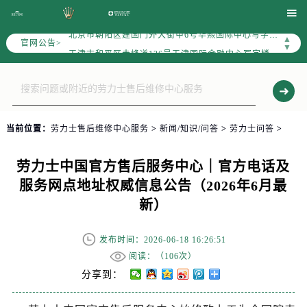
北京市东城区东长安街1号东方广场写字楼W3座6层602室（需提前预约）

北京市朝阳区建国门外大街甲6号华熙国际中心写字楼D座11层1102室（需提前预约）
▲
官网公告>
天津市和平区赤峰道136号天津国际金融中心写字楼26层2603室（需提前预约）
▼
上海市徐汇区虹桥路3号港汇中心写字楼2座37层3705室（需提前预约）
上海市黄浦区南京东路299号宏伊国际广场写字楼8层806室（需提前预约）
南京市秦淮区中山南路1号（新街口）南京中心写字楼22层C1-1室（需提前预约）
常州市新北区龙锦路1590号现代传媒中心写字楼5号楼10层1008室（需提前预约）
当前位置：
劳力士售后维修中心服务
>
新闻/知识/问答
>
劳力士问答
>
徐州市鼓楼区淮海东路29号苏宁广场IFC国际金融中心写字楼35层3508室（需提前预约）
扬州市邗江区国展路29号星耀天地写字楼1号楼18层1803室（需提前预约）
劳力士中国官方售后服务中心｜官方电话及
盐城市盐都区世纪大道5号盐城金融城写字楼1号楼16层1604室（需提前预约）
服务网点地址权威信息公告（2026年6月最
泰州市海陵区永定东路399号置地商务中心东塔写字楼（华润万象城）17层1706室（需提前预约）
新）
宁波市江北区大闸南路500号来福士广场办公楼20层2009室（需提前预约）
杭州市上城区钱江路1366号华润大厦写字楼A座5层503-5室（需提前预约）
发布时间：2026-06-18 16:26:51
金华市金东区东市南街777号金华万达广场写字楼4号楼22层2209室（需提前预约）
阅读：（
106次）
绍兴市越城区胜利东路379号世茂天际中心写字楼8层805室（需提前预约）
分享到：
嘉兴市南湖区广益路705号嘉兴世界贸易中心写字楼A座13层1304室（需提前预约）