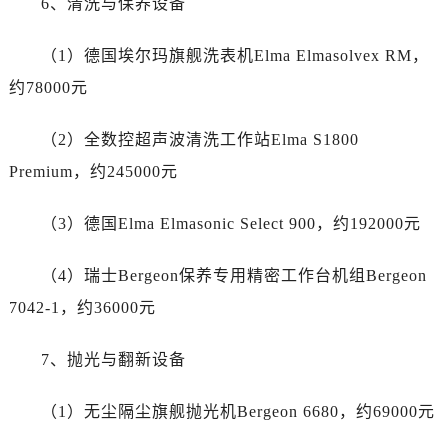
6、清洗与保养设备
四川省德阳市旌阳区长江西路、南街劳力士售后服务中心（需提前预约）
四川省甘孜州市康定市情歌广场、箭炉街劳力士售后服务中心（需提前预约）
（1）德国埃尔玛旗舰洗表机Elma Elmasolvex RM，
四川省广安市广安区建安南路劳力士售后服务中心（需提前预约）
约78000元
四川省广元市利州区老城南北街、东大街劳力士售后服务中心（需提前预约）
四川省乐山市市中区嘉定中路劳力士售后服务中心（需提前预约）
（2）全数控超声波清洗工作站Elma S1800
四川省凉山州市西昌市大巷口下街劳力士售后服务中心（需提前预约）
Premium，约245000元
四川省泸州市江阳区治平路劳力士售后服务中心（需提前预约）
四川省眉山市东坡区三苏路劳力士售后服务中心（需提前预约）
（3）德国Elma Elmasonic Select 900，约192000元
四川省绵阳市涪城区翠花街劳力士售后服务中心（需提前预约）
四川省南充市高坪区江东大道劳力士售后服务中心（需提前预约）
（4）瑞士Bergeon保养专用精密工作台机组Bergeon
四川省内江市东兴区汉安大道劳力士售后服务中心（需提前预约）
7042-1，约36000元
四川省攀枝花市东区三线大道北段劳力士售后服务中心（需提前预约）
四川省遂宁市船山区香林南路劳力士售后服务中心（需提前预约）
7、抛光与翻新设备
四川省雅安市雨城区熊猫大道劳力士售后服务中心（需提前预约）
四川省宜宾市翠屏区长翠路劳力士售后服务中心（需提前预约）
（1）无尘隔尘旗舰抛光机Bergeon 6680，约69000元
四川省资阳市雁江区滨江大道一段与和平南路劳力士售后服务中心（需提前预约）