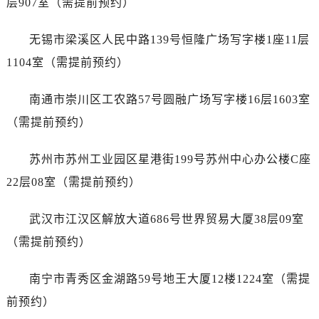
层907室（需提前预约）
浙江省衢州市柯城区上街劳力士售后服务中心（需提前预约）
浙江省绍兴市越城区胜利东路379号世茂天际中心写字楼8层805室劳力士售后服务中心（需提前预约）
无锡市梁溪区人民中路139号恒隆广场写字楼1座11层
浙江省舟山市定海区解放东路劳力士售后服务中心（需提前预约）
1104室（需提前预约）
澳门特别行政区大堂区议事亭前地（新马路）劳力士售后服务中心（需提前预约）
澳门特别行政区风顺堂区南湾大马路劳力士售后服务中心（需提前预约）
南通市崇川区工农路57号圆融广场写字楼16层1603室
澳门特别行政区花地玛堂区关闸广场劳力士售后服务中心（需提前预约）
（需提前预约）
澳门特别行政区花王堂区大三巴商圈劳力士售后服务中心（需提前预约）
澳门特别行政区嘉模堂区官也街劳力士售后服务中心（需提前预约）
苏州市苏州工业园区星港街199号苏州中心办公楼C座
澳门省路氹城市金光大道劳力士售后服务中心（需提前预约）
22层08室（需提前预约）
澳门特别行政区望德堂区塔石广场劳力士售后服务中心（需提前预约）
福建省福州市鼓楼区五四路128-1号恒力城写字楼15层03室劳力士售后服务中心（需提前预约）
武汉市江汉区解放大道686号世界贸易大厦38层09室
福建省厦门市思明区湖滨东路95号万象城华润大厦B座11层1104室劳力士售后服务中心（需提前预约）
（需提前预约）
广东省潮州市潮安区新风路与潮汕路交汇处劳力士售后服务中心（需提前预约）
广东省广州市天河区天河路230号万菱汇国际中心A塔7层704室劳力士售后服务中心（需提前预约）
南宁市青秀区金湖路59号地王大厦12楼1224室（需提
广东省广州市越秀区环市东路371-375号世界贸易中心大厦南塔15层1507室劳力士售后服务中心（需提前预约）
前预约）
广东省河源市源城区越王大道劳力士售后服务中心（需提前预约）