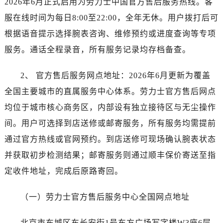
2026年6月正式启用为劳力士中国官方售后服务热线。客
昆明市盘龙区北京路928号同德昆明广场写字楼10层06室（需提前预约）
服在线时间为每日8:00至22:00，全年无休。用户拨打后可
石家庄市长安区中山东路39号勒泰中心写字楼B座13层07室（需提前预约）
西安市碑林区南关正街88号华侨城长安国际中心E座6楼10室（需提前预约）
根据语音提示选择腕表咨询、维修预约或进度查询等专项
海口市龙华区金贸东路5号海口华润大厦B座17层1707室（需提前预约）
服务。通话全程录音，所有服务记录均存档备查。
唐山市路南区新华东道100号万达广场写字楼A座10层1002室（需提前预约）
台州市椒江区东海大道1800号腾达中心东1幢20楼2002室（需提前预约）
2、 官方售后服务网点地址：2026年6月更新为覆盖
黑龙江省大庆市萨尔图区会战大街劳力士售后服务中心（需提前预约）
全国主要城市的直属服务中心体系。劳力士官方售后网点
黑龙江省鹤岗市向阳区红军路劳力士售后服务中心（需提前预约）
均位于城市核心商务区，内部设有独立接待区与无尘操作
黑龙江省黑河市爱辉区中央街劳力士售后服务中心（需提前预约）
间。用户可选择到店送修或邮寄服务，所有服务均需提前
黑龙江省鸡西市鸡冠区红军路劳力士售后服务中心（需提前预约）
通过官方热线或官网预约。到店送修可现场确认腕表状态
黑龙江省佳木斯市向阳区长安路劳力士售后服务中心（需提前预约）
并获取初步检测结果；邮寄服务则通过顺丰保价寄送至指
黑龙江省牡丹江市东安区太平路劳力士售后服务中心（需提前预约）
定收件地址，完成后原路寄回。
黑龙江省七台河市桃山区大同街劳力士售后服务中心（需提前预约）
黑龙江省齐齐哈尔市龙沙区龙华路劳力士售后服务中心（需提前预约）
（一）劳力士官方售后服务中心全国网点地址
黑龙江省双鸭山市尖山区新兴大街劳力士售后服务中心（需提前预约）
黑龙江省绥化市北林区新华街与康庄路交叉口劳力士售后服务中心（需提前预约）
北京市东城区东长安街1号东方广场写字楼W3座6层