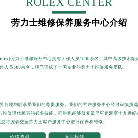
ROLEX CENTER
楼1号楼18层1803室（需提前预约）
字楼1号楼16层1604室（需提前预约）
务中心东塔写字楼（华润万象城）17层1706室（需提前预约）
劳力士维修保养服务中心介绍
场办公楼20层2009室（需提前预约）
写字楼A座5层503-5室（需提前预约）
广场写字楼4号楼22层2209室（需提前预约）
际中心写字楼8层805室（需提前预约）
Rolex)劳力士维修服务中心拥有工作人员1000余名，其中高级技术顾
易中心写字楼A座13层1304室（需提前预约）
作人员500余名，现已形成了全国专业的劳力士维修服务团队。
绿地双子塔（中央广场）A1座办公楼14层07室（需提前预约）
心写字楼（万象城）15层1508室（需提前预约）
际中心写字楼A塔7层704室（需提前预约）
世界贸易中心大厦南塔写字楼15层07室（需提前预约）
界各地均能享受我们的尊贵服务。我们的客户服务中心经过审慎挑
厦写字楼17层1701室（需提前预约）
养与维修现代腕表的必备技能，同时也能够修复最早可追溯至十九世纪
厦写字楼1座30层05室（需提前预约）
议您将腕表交至劳力士客户服务中心进行保养和维修。
字楼B座11层1104室（需提前预约）
写字楼15层03室（需提前预约）
价格透明
无尘检修