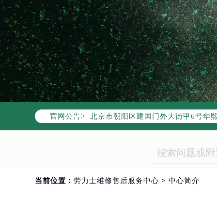
2026年8月劳力士中国区售后服务
2026年8月劳力士全国官方售后客户服务热
劳力士官方全国统一服务热线400-8
2026年8月劳力士售后服务中心最新
北京市朝阳区建国门外大街甲6号华熙
官网公告>
北京市东城区东长安街1号东方广场写
天津市和平区赤峰道136号天津国际金
上海市徐汇区虹桥路3号港汇中心写字楼
上海市黄浦区南京东路299号宏伊国
南京市秦淮区中山南路1号（新街口）
当前位置：
劳力士维修售后服务中心
>
中心简介
常州市新北区龙锦路1590号现代传媒
徐州市鼓楼区淮海东路29号苏宁广场I