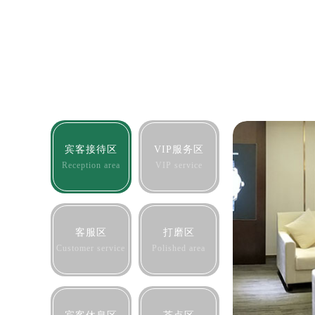
重庆市解放碑渝中区民权路28号英利
黑龙江省大庆市萨尔图区会战大街劳
黑龙江省鹤岗市向阳区红军路劳力士
黑龙江省黑河市爱辉区中央街劳力士
黑龙江省鸡西市鸡冠区红军路劳力士
黑龙江省佳木斯市向阳区长安路劳力
黑龙江省牡丹江市东安区太平路劳力
黑龙江省七台河市桃山区大同街劳力
宾客接待区
VIP服务区
黑龙江省齐齐哈尔市龙沙区龙华路劳
Reception area
VIP service
黑龙江省双鸭山市尖山区新兴大街劳
黑龙江省绥化市北林区新华街与康庄
黑龙江省伊春市伊美区通河路劳力士
客服区
打磨区
吉林省白城市洮北区明仁南街劳力士
Customer service
Polished area
吉林省白山市浑江区浑江大街劳力士
吉林省吉林市船营区河南街劳力士售
吉林省辽源市龙山区人民大街劳力士