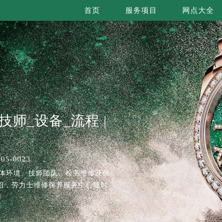
首页
服务项目
网点大全
技师_设备_流程 |
5-0023
整体环境、技师团队、检测维修及保
绍，劳力士维修保养服务中心随时
！