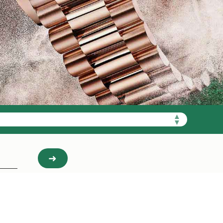
需加拨“+86”）
▲
▼