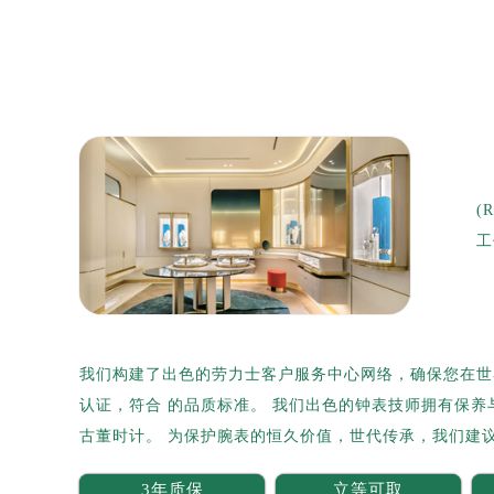
扬州市邗江区国展路29号星耀天地写字
盐城市盐都区世纪大道5号盐城金融城写
泰州市海陵区永定东路399号置地商
宁波市江北区大闸南路500号来福士广
杭州市上城区钱江路1366号华润大厦
金华市金东区东市南街777号金华万达
绍兴市越城区胜利东路379号世茂天
(
嘉兴市南湖区广益路705号嘉兴世界贸
工
南昌市红谷滩新区红谷中大道998号
济南市历下区经十路11111号华润中
广州市天河区天河路230号万菱汇国
广州市越秀区环市东路371-375号
我们构建了出色的劳力士客户服务中心网络，确保您在世
深圳市罗湖区深南东路5001号华润大
认证，符合 的品质标准。 我们出色的钟表技师拥有保
惠州市惠城区江北文昌一路7号华贸大
古董时计。 为保护腕表的恒久价值，世代传承，我们建
厦门市思明区湖滨东路95号华润大厦写
福州市鼓楼区五四路128-1号恒力城
3年质保
立等可取