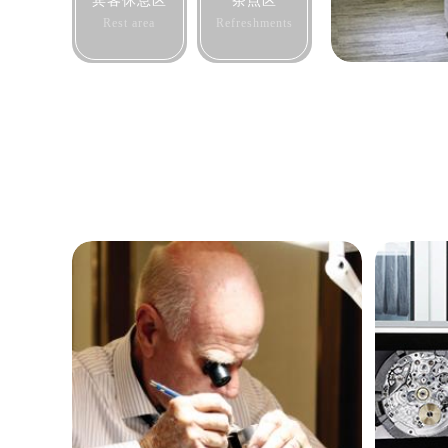
宾客休息区
茶点区
吉林省梅河口市新华街道梅河大街劳
Rest area
Refreshments
吉林省四平市铁东区紫气大路与南九
吉林省松原市宁江区五环大街劳力士
吉林省通化市东昌区环通乡江南大街
吉林省延边市延吉市解放路劳力士售
辽宁省鞍山市铁东区站前街劳力士售
辽宁省本溪市平山区胜利路劳力士售
辽宁省朝阳市双塔区新华路劳力士售
辽宁省丹东市振兴区七经街劳力士售
辽宁省抚顺市新抚区东一路劳力士售
辽宁省阜新市海州区解放大街劳力士
辽宁省葫芦岛市连山区中央路劳力士
辽宁省锦州市古塔区中央大街劳力士
辽宁省辽阳市白塔区新运大街劳力士
辽宁省盘锦市兴隆台区石油大街劳力
辽宁省铁岭市银州区南马路劳力士售