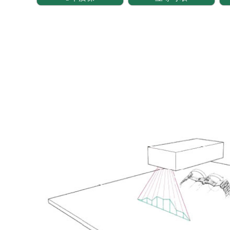
成都市锦江区人民东路6号SAC东原中
重庆市江北区观音桥步行街2号融恒时
长沙市芙蓉区定王台街道建湘路393
郑州市二七区铭功路10号华润大厦写字
太原市迎泽区解放路15号亨得利名
沈阳市沈河区中街路137号亨得利名
沈阳市沈河区中街路83号亨得利名
乌鲁木齐市天山区红山路26号时代广场
温州市鹿城区锦绣路1067号置信广场
哈尔滨市道里区友谊西路600号富力中
大连市中山区人民路15号国际金融大
佛山市禅城区季华五路57号万科金融中
东莞市东城街道鸿福东路1号民盈国贸
无锡市梁溪区人民中路139号恒隆广场
南通市崇川区工农路57号圆融广场写字
苏州市苏州工业园区星港街199号苏州