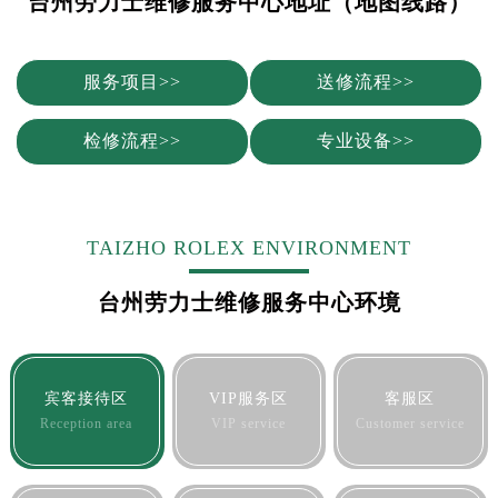
台州劳力士维修服务中心地址（地图线路）
合肥市蜀山区潜山路111号万象城华润大厦B座12楼03室（需提前预约）
泉州市丰泽区宝洲路729号浦西万达中心写字楼A座7楼709室（需提前预约）
青岛市南区山东路6号华润大厦B座22层04室（需提前预约）
服务项目>>
送修流程>>
烟台市芝罘区胜利路139号万达金融中心A座907室（需提前预约）
长春市朝阳区西安大路727号中银大厦A座(旺进大厦)18层09室（需提前预约）
检修流程>>
专业设备>>
贵阳市南明区都司高架桥路33号亨特国际金融中心14楼14D（需提前预约）
昆明市盘龙区北京路928号同德昆明广场写字楼10层06室（需提前预约）
石家庄市长安区中山东路39号勒泰中心写字楼B座13层07室（需提前预约）
TAIZHO ROLEX ENVIRONMENT
西安市碑林区南关正街88号华侨城长安国际中心E座6楼10室（需提前预约）
海口市龙华区金贸东路5号海口华润大厦B座17层1707室（需提前预约）
台州劳力士维修服务中心环境
唐山市路南区新华东道100号万达广场写字楼A座10层1002室（需提前预约）
台州市椒江区东海大道1800号腾达中心东1幢20楼2002室（需提前预约）
内蒙古自治区呼和浩特市玉泉区大学西街70号华润万象城写字楼（鄂尔多斯大厦）23层2326室（需提前预约）
宾客接待区
VIP服务区
客服区
甘肃省兰州市七里河区西津西路16号兰州中心写字楼21层2102室（需提前预约）
Reception area
VIP service
Customer service
重庆市解放碑渝中区民权路28号英利国际金融中心写字楼20层01室（需提前预约）
黑龙江省大庆市萨尔图区会战大街劳力士售后服务中心（需提前预约）