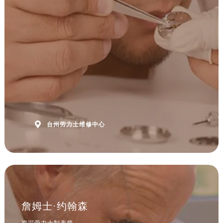
安徽省阜阳市颍州区颍州北路劳力士售后服务中心（需提前预约）
安徽省淮北市相山区淮海路劳力士售后服务中心（需提前预约）
安徽省淮南市田家庵区国庆中路劳力士售后服务中心（需提前预约）
安徽省黄山市屯溪区黄山西路劳力士售后服务中心（需提前预约）
安徽省六安市金安区解放中路劳力士售后服务中心（需提前预约）
安徽省马鞍山市雨山区湖南西路劳力士售后服务中心（需提前预约）
安徽省宿州市埇桥区人民中路劳力士售后服务中心（需提前预约）
安徽省铜陵市铜官区石城大道劳力士售后服务中心（需提前预约）
安徽省芜湖市镜湖区中山路步行街劳力士售后服务中心（需提前预约）

台州劳力士维修中心
安徽省宣城市宣州区叠嶂西路劳力士售后服务中心（需提前预约）
福建省龙岩市新罗区九一南路劳力士售后服务中心（需提前预约）
福建省南平市建阳区人民西路劳力士售后服务中心（需提前预约）
福建省宁德市蕉城区天湖东路劳力士售后服务中心（需提前预约）
福建省莆田市城厢区霞林街道荔华东大道劳力士售后服务中心（需提前预约）
福建省三明市三元区东乾二路劳力士售后服务中心（需提前预约）
詹姆士·约翰森
福建省漳州市龙文区步港路劳力士售后服务中心（需提前预约）
资深劳力士制表师