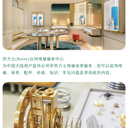
泰州市海陵区永定东路399号置地商务中心东塔写字楼（华润万象城）17层1706室（需提前预约）
宁波市江北区大闸南路500号来福士广场办公楼20层2009室（需提前预约）
杭州市上城区钱江路1366号华润大厦写字楼A座5层503-5室（需提前预约）
金华市金东区东市南街777号金华万达广场写字楼4号楼22层2209室（需提前预约）
绍兴市越城区胜利东路379号世茂天际中心写字楼8层805室（需提前预约）
嘉兴市南湖区广益路705号嘉兴世界贸易中心写字楼A座13层1304室（需提前预约）
南昌市红谷滩新区红谷中大道998号绿地双子塔（中央广场）A1座办公楼14层07室（需提前预约）
济南市历下区经十路11111号华润中心写字楼（万象城）15层1508室（需提前预约）
劳力士(Rolex)台州维修服务中心
为中国大陆用户提供台州市劳力士维修保养服务，您可以咨询维
广州市天河区天河路230号万菱汇国际中心写字楼A塔7层704室（需提前预约）
修、保养、配件、价格、知识、常见问题及资讯相关内容。
广州市越秀区环市东路371-375号世界贸易中心大厦南塔写字楼15层07室（需提前预约）
深圳市罗湖区深南东路5001号华润大厦写字楼17层1701室（需提前预约）
惠州市惠城区江北文昌一路7号华贸大厦写字楼1座30层05室（需提前预约）
厦门市思明区湖滨东路95号华润大厦写字楼B座11层1104室（需提前预约）
福州市鼓楼区五四路128-1号恒力城写字楼15层03室（需提前预约）
成都市锦江区人民东路6号SAC东原中心写字楼24层2406B室（需提前预约）
重庆市江北区观音桥步行街2号融恒时代广场写字楼9层902室（需提前预约）