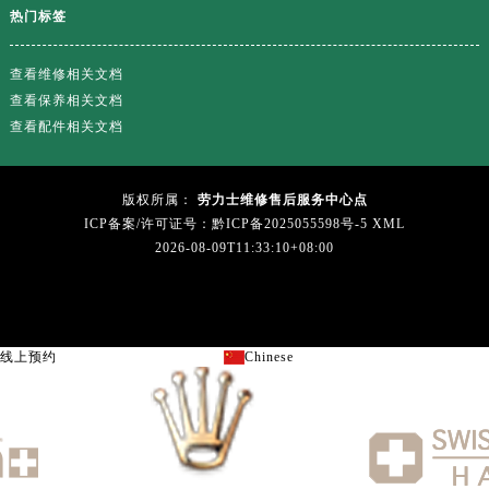
广西壮族自治区柳州市城中区中山中路劳力士售后服务中心（需提前预约）
热门标签
广西壮族自治区钦州市钦南区金海湾东大街劳力士售后服务中心（需提前预约）
广西壮族自治区梧州市万秀区龙湖镇高旺路劳力士售后服务中心（需提前预约）
查看维修相关文档
广西壮族自治区玉林市玉州区金玉路劳力士售后服务中心（需提前预约）
查看保养相关文档
查看配件相关文档
海南省儋州市儋州市那大镇兰洋北路劳力士售后服务中心（需提前预约）
海南省东方市八所镇解放西路劳力士售后服务中心（需提前预约）
海南省琼海市嘉积镇东风路劳力士售后服务中心（需提前预约）
版权所属：
劳力士维修售后服务中心点
海南省三沙市西沙区西沙群岛永兴岛北京路劳力士售后服务中心（需提前预约）
ICP备案/许可证号：黔ICP备2025055598号-5
XML
2026-08-09T11:33:10+08:00
海南省三亚市吉阳区迎宾路劳力士售后服务中心（需提前预约）
海南省万宁市万城镇解放路劳力士售后服务中心（需提前预约）
海南省文昌市文城镇教育东路劳力士售后服务中心（需提前预约）
海南省五指山市通什镇三月三大道劳力士售后服务中心（需提前预约）
线上预约
Chinese
关闭
香港特别行政区尖沙咀区油尖旺区广东道劳力士售后服务中心（需提前预约）
香港特别行政区金钟区中西区金钟道劳力士售后服务中心（需提前预约）
香港特别行政区九龙区油尖旺区弥敦道劳力士售后服务中心（需提前预约）
香港特别行政区铜锣湾区湾仔区轩尼诗道劳力士售后服务中心（需提前预约）