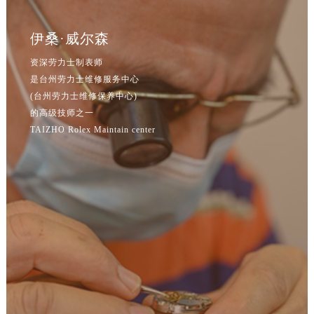
吉林省松原市宁江区五环大街劳力士售后服务中心（需提前预约）
吉林省通化市东昌区环通乡江南大街劳力士售后服务中心（需提前预约）
伊桑·威尔森
吉林省延边市延吉市解放路劳力士售后服务中心（需提前预约）
资深劳力士制表师
辽宁省鞍山市铁东区站前街劳力士售后服务中心（需提前预约）
是台州劳力士维修服务中心
辽宁省本溪市平山区胜利路劳力士售后服务中心（需提前预约）
(台州劳力士维修保养中心)
辽宁省朝阳市双塔区新华路劳力士售后服务中心（需提前预约）
的高级技师之一
辽宁省丹东市振兴区七经街劳力士售后服务中心（需提前预约）
TAIZHO Rolex Maintain center
辽宁省抚顺市新抚区东一路劳力士售后服务中心（需提前预约）
辽宁省阜新市海州区解放大街劳力士售后服务中心（需提前预约）
辽宁省葫芦岛市连山区中央路劳力士售后服务中心（需提前预约）
辽宁省锦州市古塔区中央大街劳力士售后服务中心（需提前预约）
辽宁省辽阳市白塔区新运大街劳力士售后服务中心（需提前预约）
辽宁省盘锦市兴隆台区石油大街劳力士售后服务中心（需提前预约）
辽宁省铁岭市银州区南马路劳力士售后服务中心（需提前预约）
辽宁省营口市站前区市府路与渤海大街交叉口劳力士售后服务中心（需提前预约）
辽宁省沈阳市沈河区中街路137号亨得利名表维修授权店1楼劳力士售后服务中心（需提前预约）