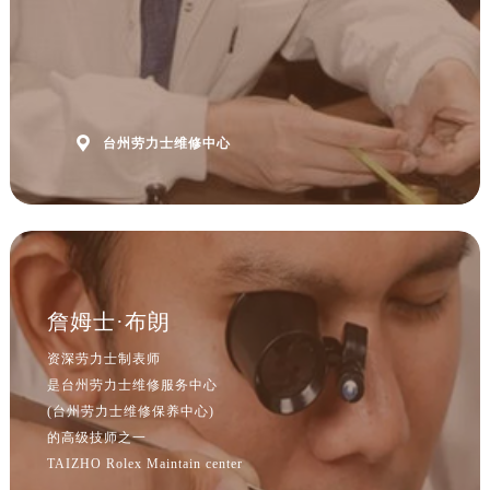
山西省晋城市城区黄华街劳力士售后服务中心（需提前预约）
山西省晋中市榆次区顺城街劳力士售后服务中心（需提前预约）
山西省临汾市尧都区解放路劳力士售后服务中心（需提前预约）
山西省吕梁市离石区永宁中路与建设街交叉口劳力士售后服务中心（需提前预约）
山西省朔州市朔城区怡西路与鄯阳西街交汇处劳力士售后服务中心（需提前预约）

台州劳力士维修中心
山西省忻州市忻府区和平东街与七一南路交叉口劳力士售后服务中心（需提前预约）
山西省阳泉市郊区平阳东街与新城大道交叉口劳力士售后服务中心（需提前预约）
山西省运城市盐湖区河东街劳力士售后服务中心（需提前预约）
山西省长治市潞州区英雄中路劳力士售后服务中心（需提前预约）
山西省太原市迎泽区迎泽街道解放路15号亨得利名表维修授权店3楼劳力士售后服务中心（需提前预约）
天津市和平区赤峰道136号天津国际金融中心26层2603室劳力士售后服务中心（需提前预约）
詹姆士·布朗
安徽省安庆市迎江区人民路劳力士售后服务中心（需提前预约）
资深劳力士制表师
安徽省蚌埠市蚌山区淮河路劳力士售后服务中心（需提前预约）
是台州劳力士维修服务中心
安徽省亳州市谯城区魏武大道劳力士售后服务中心（需提前预约）
(台州劳力士维修保养中心)
安徽省池州市贵池区长江路劳力士售后服务中心（需提前预约）
的高级技师之一
TAIZHO Rolex Maintain center
安徽省滁州市琅琊区南谯北路劳力士售后服务中心（需提前预约）