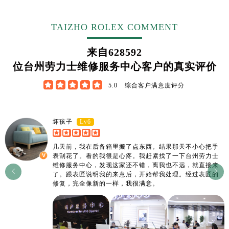
江西省萍乡市安源区萍安北大道与康庄路交叉口劳力士售后服务中心（需提前预约）
江西省上饶市信州区滨江西路劳力士售后服务中心（需提前预约）
TAIZHO ROLEX COMMENT
江西省新余市渝水区北湖西路劳力士售后服务中心（需提前预约）
江西省宜春市袁州区中山中路劳力士售后服务中心（需提前预约）
来自
628592
江西省鹰潭市月湖区胜利东路劳力士售后服务中心（需提前预约）
位台州劳力士维修服务中心客户的真实评价
山东省德州市德城区东风中路劳力士售后服务中心（需提前预约）





5.0
综合客户满意度评分
山东省东营市东营区济南路劳力士售后服务中心（需提前预约）
山东省济南市历下区经十路11111号华润中心写字楼（万象城）15层1508室劳力士售后服务中心（需提前预约）
山东省济宁市任城区太白楼路劳力士售后服务中心（需提前预约）
Lv6
坏孩子
山东省莱芜市文化南路8号银座商城名表维修一楼名表维修劳力士售后服务中心（需提前预约）
山东省临沂市兰山区解放路劳力士售后服务中心（需提前预约）
几天前，我在后备箱里搬了点东西。结果那天不小心把手
表刮花了。看的我很是心疼。我赶紧找了一下台州劳力士
山东省日照市东港区烟台路劳力士售后服务中心（需提前预约）
维修服务中心，发现这家还不错，离我也不远，就直接来


了。跟表匠说明我的来意后，开始帮我处理。经过表匠的
山东省泰安市泰山区财源街道泰山大街劳力士售后服务中心（需提前预约）
修复，完全像新的一样，我很满意。
山东省威海市环翠区新威海路89号振华商厦一楼名表维修劳力士售后服务中心（需提前预约）
山东省潍坊市奎文区东风东街劳力士售后服务中心（需提前预约）
山东省枣庄市滕州市北辛路与善国路交叉口劳力士售后服务中心（需提前预约）