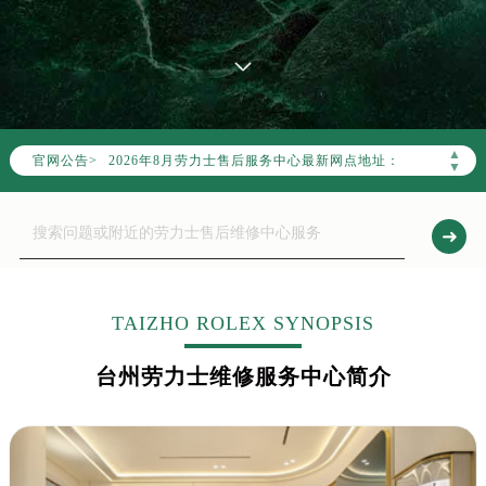
2026年8月劳力士中国区售后服务网络优化升级公告
2026年8月劳力士全国官方售后客户服务热线：400-805-0023
劳力士官方全国统一服务热线400-805-0023，服务覆盖中国大陆、香港、澳门、台湾全部区域（非大陆需加拨“+86”）
▲
2026年8月劳力士售后服务中心最新网点地址：
官网公告>
▼
北京市朝阳区建国门外大街甲6号华熙国际中心写字楼D座11层1102室（北京总部）（需提前预约）
北京市东城区东长安街1号东方广场写字楼W3座6层602室（需提前预约）
天津市和平区赤峰道136号天津国际金融中心写字楼26层2603室（需提前预约）
上海市徐汇区虹桥路3号港汇中心写字楼2座37层3705室（需提前预约）
上海市黄浦区南京东路299号宏伊国际广场写字楼8层806室（需提前预约）
TAIZHO ROLEX SYNOPSIS
南京市秦淮区中山南路1号（新街口）南京中心写字楼22层C1-1室（需提前预约）
常州市新北区龙锦路1590号现代传媒中心写字楼5号楼10层1008室（需提前预约）
台州劳力士维修服务中心简介
徐州市鼓楼区淮海东路29号苏宁广场IFC国际金融中心写字楼35层3508室（需提前预约）
扬州市邗江区国展路29号星耀天地写字楼1号楼18层1803室（需提前预约）
盐城市盐都区世纪大道5号盐城金融城写字楼1号楼16层1604室（需提前预约）