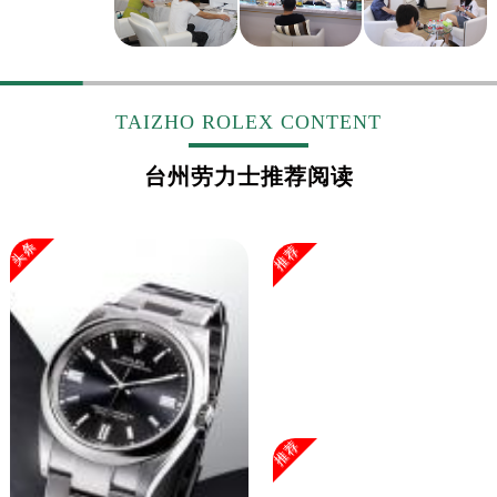
山东省淄博市张店区金晶大道劳力士售后服务中心（需提前预约）
上海市黄浦区南京东路299号宏伊国际广场写字楼8层806室劳力士售后服务中心（需提前预约）
上海市徐汇区虹桥路3号港汇中心2座37层3705室劳力士售后服务中心（需提前预约）
浙江省杭州市上城区钱江路1366号华润大厦A座5层503-5室劳力士售后服务中心（需提前预约）
TAIZHO ROLEX CONTENT
浙江省湖州市吴兴区劳动路劳力士售后服务中心（需提前预约）
浙江省嘉兴市南湖区广益路705号嘉兴世界贸易中心A座13层1304室劳力士售后服务中心（需提前预约）
台州劳力士推荐阅读
浙江省金华市金东区东市南街777号金华万达广场4号楼22楼2209室劳力士售后服务中心（需提前预约）
浙江省丽水市莲都区解放街劳力士售后服务中心（需提前预约）
头条
推荐
浙江省宁波市江北区大闸南路500号来福士广场办公楼20层2009室劳力士售后服务中心（需提前预约）
浙江省衢州市柯城区上街劳力士售后服务中心（需提前预约）
浙江省绍兴市越城区胜利东路379号世茂天际中心写字楼8层805室劳力士售后服务中心（需提前预约）
浙江省舟山市定海区解放东路劳力士售后服务中心（需提前预约）
澳门特别行政区大堂区议事亭前地（新马路）劳力士售后服务中心（需提前预约）
澳门特别行政区风顺堂区南湾大马路劳力士售后服务中心（需提前预约）
澳门特别行政区花地玛堂区关闸广场劳力士售后服务中心（需提前预约）
推荐
澳门特别行政区花王堂区大三巴商圈劳力士售后服务中心（需提前预约）