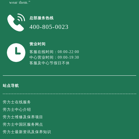
广东省汕尾市城区香洲街道园林社区翠园街劳力士售后服务中心（需提前预约）
wear them.”
广东省韶关市武江区芙蓉新区与老城中心交汇处劳力士售后服务中心（需提前预约）
总部服务热线
广东省深圳市罗湖区深南东路5001号华润大厦17层1701室劳力士售后服务中心（需提前预约）
400-805-0023
广东省阳江市江城区东风一路劳力士售后服务中心（需提前预约）
广东省云浮市云城区金山路劳力士售后服务中心（需提前预约）
营业时间
广东省湛江市赤坎区观海北路劳力士售后服务中心（需提前预约）
客服在线时间：08:00-22:00
广东省肇庆市端州区信安大道与砚都大道交汇处劳力士售后服务中心（需提前预约）
中心营业时间：09:00-19:30
广西壮族自治区百色市右江区中山二路劳力士售后服务中心（需提前预约）
客服及中心节假日不休
广西壮族自治区北海市海城区北京路劳力士售后服务中心（需提前预约）
广西壮族自治区崇左市江州区石景林街道友谊大道与丽川路交汇处劳力士售后服务中心（需提前预约）
站点导航
广西壮族自治区防城港市港口区金花茶大道劳力士售后服务中心（需提前预约）
广西壮族自治区贵港市港北区港城街道布山大道与仙衣路交叉口劳力士售后服务中心（需提前预约）
劳力士在线服务
广西壮族自治区桂林市秀峰区红岭路劳力士售后服务中心（需提前预约）
劳力士中心介绍
广西壮族自治区河池市金城江区金城江街道朝阳路劳力士售后服务中心（需提前预约）
劳力士维修及保养项目
广西壮族自治区贺州市八步区城东街道灵峰南路劳力士售后服务中心（需提前预约）
劳力士中国区服务网点
劳力士最新资讯及保养知识
广西壮族自治区来宾市兴宾区桂中大道劳力士售后服务中心（需提前预约）