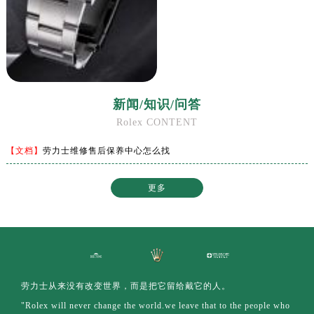
澳门特别行政区嘉模堂区官也街劳力士售后服务中心（需提前预约）
澳门省路氹城市金光大道劳力士售后服务中心（需提前预约）
澳门特别行政区望德堂区塔石广场劳力士售后服务中心（需提前预约）
福建省福州市鼓楼区五四路128-1号恒力城写字楼15层03室劳力士售后服务中心（需提前预约）
福建省厦门市思明区湖滨东路95号万象城华润大厦B座11层1104室劳力士售后服务中心（需提前预约）
新闻/知识/问答
广东省潮州市潮安区新风路与潮汕路交汇处劳力士售后服务中心（需提前预约）
Rolex CONTENT
广东省广州市天河区天河路230号万菱汇国际中心A塔7层704室劳力士售后服务中心（需提前预约）
广东省广州市越秀区环市东路371-375号世界贸易中心大厦南塔15层1507室劳力士售后服务中心（需提前预约）
【文档】
劳力士维修售后保养中心怎么找
广东省河源市源城区越王大道劳力士售后服务中心（需提前预约）
广东省惠州市惠城区江北文昌一路7号华贸大厦1座30层3005室劳力士售后服务中心（需提前预约）
更多
广东省江门市蓬江区广场西路劳力士售后服务中心（需提前预约）
广东省揭阳市榕城进贤门步行街劳力士售后服务中心（需提前预约）
广东省茂名市电白区水东街道迎宾大道劳力士售后服务中心（需提前预约）
广东省梅州市梅江区金燕大道劳力士售后服务中心（需提前预约）
广东省清远市清城区湖西路劳力士售后服务中心（需提前预约）
劳力士从来没有改变世界，而是把它留给戴它的人。
广东省汕头市龙湖区长平路劳力士售后服务中心（需提前预约）
"Rolex will never change the world.we leave that to the people who