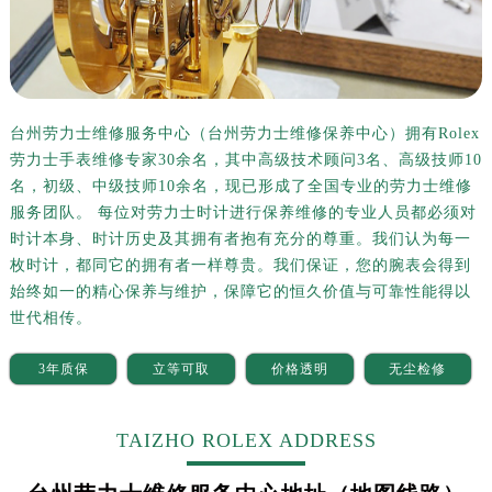
长沙市芙蓉区定王台街道建湘路393号世茂环球金融中心写字楼（芙蓉广场）10层13室（需提前预约）
郑州市二七区铭功路10号华润大厦写字楼29层2905室（需提前预约）
太原市迎泽区解放路15号亨得利名表服务中心（品牌授权店）3层整层（需提前预约）
沈阳市沈河区中街路137号亨得利名表服务中心（品牌授权店）1层整层（需提前预约）
沈阳市沈河区中街路83号亨得利名表服务中心（品牌授权店）1层整层（需提前预约）
台州劳力士维修服务中心（台州劳力士维修保养中心）拥有Rolex
劳力士手表维修专家30余名，其中高级技术顾问3名、高级技师10
乌鲁木齐市天山区红山路26号时代广场（CCMALL）C座17层17-B（需提前预约）
名，初级、中级技师10余名，现已形成了全国专业的劳力士维修
温州市鹿城区锦绣路1067号置信广场10层1015室（需提前预约）
服务团队。 每位对劳力士时计进行保养维修的专业人员都必须对
哈尔滨市道里区友谊西路600号富力中心T2座写字楼29层03室（需提前预约）
时计本身、时计历史及其拥有者抱有充分的尊重。我们认为每一
大连市中山区人民路15号国际金融大厦7层G室（需提前预约）
枚时计，都同它的拥有者一样尊贵。我们保证，您的腕表会得到
佛山市禅城区季华五路57号万科金融中心C座12层1205室（需提前预约）
始终如一的精心保养与维护，保障它的恒久价值与可靠性能得以
东莞市东城街道鸿福东路1号民盈国贸中心T1写字楼9层907室（需提前预约）
世代相传。
无锡市梁溪区人民中路139号恒隆广场写字楼1座11层1104室（需提前预约）
3年质保
立等可取
价格透明
无尘检修
南通市崇川区工农路57号圆融广场写字楼16层1603室（需提前预约）
苏州市苏州工业园区星港街199号苏州中心办公楼C座22层08室（需提前预约）
TAIZHO ROLEX ADDRESS
武汉市江汉区解放大道686号世界贸易大厦38层09室（需提前预约）
南宁市青秀区金湖路59号地王大厦12楼1224室（需提前预约）