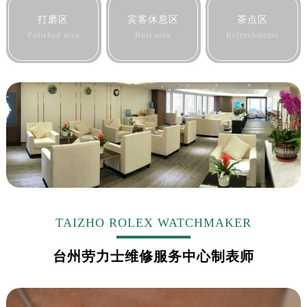
黑龙江省鹤岗市向阳区红军路劳力士售后服务中心（需提前预约）
打磨区
宾客休息区
茶点区
黑龙江省黑河市爱辉区中央街劳力士售后服务中心（需提前预约）
Polished area
Rest area
Refreshments
黑龙江省鸡西市鸡冠区红军路劳力士售后服务中心（需提前预约）
黑龙江省佳木斯市向阳区长安路劳力士售后服务中心（需提前预约）
黑龙江省牡丹江市东安区太平路劳力士售后服务中心（需提前预约）
黑龙江省七台河市桃山区大同街劳力士售后服务中心（需提前预约）
黑龙江省齐齐哈尔市龙沙区龙华路劳力士售后服务中心（需提前预约）
黑龙江省双鸭山市尖山区新兴大街劳力士售后服务中心（需提前预约）
黑龙江省绥化市北林区新华街与康庄路交叉口劳力士售后服务中心（需提前预约）
黑龙江省伊春市伊美区通河路劳力士售后服务中心（需提前预约）
吉林省白城市洮北区明仁南街劳力士售后服务中心（需提前预约）
吉林省白山市浑江区浑江大街劳力士售后服务中心（需提前预约）
TAIZHO ROLEX WATCHMAKER
吉林省吉林市船营区河南街劳力士售后服务中心（需提前预约）
台州劳力士维修服务中心制表师
吉林省辽源市龙山区人民大街劳力士售后服务中心（需提前预约）
吉林省梅河口市新华街道梅河大街劳力士售后服务中心（需提前预约）
吉林省四平市铁东区紫气大路与南九经街交汇处劳力士售后服务中心（需提前预约）