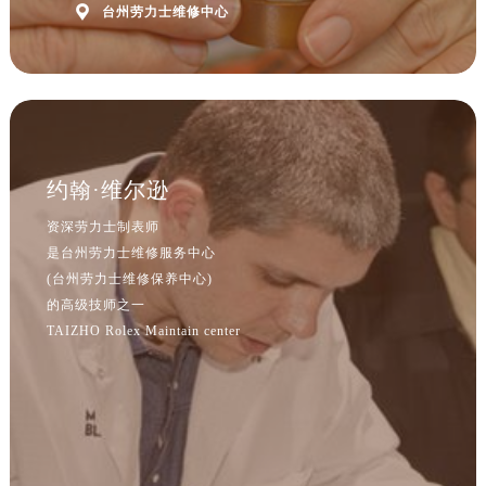
辽宁省沈阳市沈河区中街路83号亨得利名表维修授权店1楼劳力士售后服务中心（需提前预约）

台州劳力士维修中心
北京市朝阳区建国门外大街甲6号华熙国际中心D座11层1102室劳力士售后服务中心（北京总部）（需提前预约）
北京市东城区东长安街1号王府井东方广场W3座6层602室劳力士售后服务中心（需提前预约）
河北省保定市竞秀区朝阳北大街北国先天下劳力士售后服务中心（需提前预约）
内蒙古自治区阿拉善盟市左旗土尔扈特大街劳力士售后服务中心（需提前预约）
内蒙古自治区巴彦淖尔市临河区新华街劳力士售后服务中心（需提前预约）
约翰·维尔逊
内蒙古自治区包头市青山区幸福路甲3号王府井百货名表维修劳力士售后服务中心（需提前预约）
内蒙古自治区赤峰市红山区哈达街劳力士售后服务中心（需提前预约）
资深劳力士制表师
内蒙古自治区鄂尔多斯市东胜区伊金霍洛街劳力士售后服务中心（需提前预约）
是台州劳力士维修服务中心
(台州劳力士维修保养中心)
内蒙古自治区呼伦贝尔市海拉尔区中央街劳力士售后服务中心（需提前预约）
的高级技师之一
内蒙古自治区通辽市科尔沁区明仁大街劳力士售后服务中心（需提前预约）
TAIZHO Rolex Maintain center
内蒙古自治区乌海市海勃湾区人民南路劳力士售后服务中心（需提前预约）
内蒙古自治区乌兰察布市集宁区恩和大街劳力士售后服务中心（需提前预约）
内蒙古自治区锡林郭勒盟市锡林浩特市光明街与额尔敦路交叉口劳力士售后服务中心（需提前预约）
内蒙古自治区兴安盟市乌兰浩特市兴安大街劳力士售后服务中心（需提前预约）
山西省大同市平城区迎宾街劳力士售后服务中心（需提前预约）