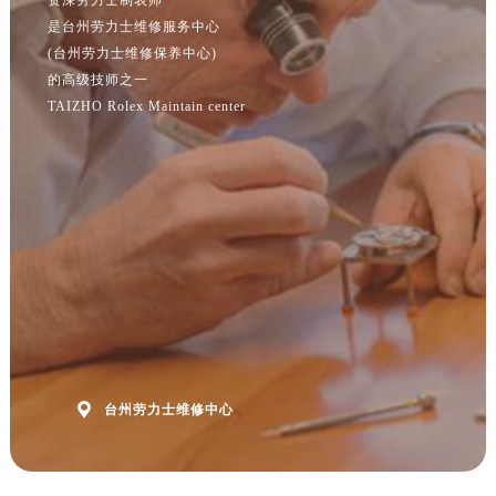
江苏省常州市新北区龙锦路1590号现代传媒中心5号楼10层1008室劳力士售后服务中心（需提前预约）
是台州劳力士维修服务中心
江苏省淮安市清江浦区淮海北路劳力士售后服务中心（需提前预约）
(台州劳力士维修保养中心)
江苏省连云港市海州区通灌北路劳力士售后服务中心（需提前预约）
的高级技师之一
江苏省南京市秦淮区中山南路1号南京中心22层22-C1-C3室劳力士售后服务中心（需提前预约）
TAIZHO Rolex Maintain center
江苏省宿迁市宿城区西湖路劳力士售后服务中心（需提前预约）
江苏省泰州市海陵区永定东路399号置地商务中心东塔（华润万象城）17层1706室劳力士售后服务中心（需提前预约）
江苏省徐州市鼓楼区淮海东路29号苏宁广场IFC国际金融中心35层3508室劳力士售后服务中心（需提前预约）
江苏省盐城市盐都区世纪大道5号盐城金融城写字楼1号楼16层1604室劳力士售后服务中心（需提前预约）
江苏省扬州市邗江区国展路29号星耀天地写字楼1号楼18层1803室劳力士售后服务中心（需提前预约）
江苏省镇江市京口区中山东路劳力士售后服务中心（需提前预约）
江西省抚州市临川区赣东大道劳力士售后服务中心（需提前预约）
江西省赣州市章贡区文清路劳力士售后服务中心（需提前预约）
江西省吉安市吉州区井冈山大道劳力士售后服务中心（需提前预约）

台州劳力士维修中心
江西省景德镇市珠山区珠山中路劳力士售后服务中心（需提前预约）
江西省九江市浔阳区浔阳路劳力士售后服务中心（需提前预约）
江西省南昌市红谷滩新区红谷中大道998号绿地双子塔（中央广场）A1座办公楼14层1407室劳力士售后服务中心（需提前预约）