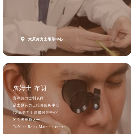
山西省晋城市城区黄华街劳力士售后服务中心（需提前预约）
山西省晋中市榆次区顺城街劳力士售后服务中心（需提前预约）
山西省临汾市尧都区解放路劳力士售后服务中心（需提前预约）
山西省吕梁市离石区永宁中路与建设街交叉口劳力士售后服务中心（需提前预约）
山西省朔州市朔城区怡西路与鄯阳西街交汇处劳力士售后服务中心（需提前预约）

太原劳力士维修中心
山西省忻州市忻府区和平东街与七一南路交叉口劳力士售后服务中心（需提前预约）
山西省阳泉市郊区平阳东街与新城大道交叉口劳力士售后服务中心（需提前预约）
山西省运城市盐湖区河东街劳力士售后服务中心（需提前预约）
山西省长治市潞州区英雄中路劳力士售后服务中心（需提前预约）
山西省太原市迎泽区迎泽街道解放路15号亨得利名表维修授权店3楼劳力士售后服务中心（需提前预约）
天津市和平区赤峰道136号天津国际金融中心26层2603室劳力士售后服务中心（需提前预约）
詹姆士·布朗
安徽省安庆市迎江区人民路劳力士售后服务中心（需提前预约）
资深劳力士制表师
安徽省蚌埠市蚌山区淮河路劳力士售后服务中心（需提前预约）
是太原劳力士维修服务中心
安徽省亳州市谯城区魏武大道劳力士售后服务中心（需提前预约）
(太原劳力士维修保养中心)
安徽省池州市贵池区长江路劳力士售后服务中心（需提前预约）
的高级技师之一
TaiYuan Rolex Maintain center
安徽省滁州市琅琊区南谯北路劳力士售后服务中心（需提前预约）