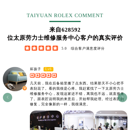
江西省萍乡市安源区萍安北大道与康庄路交叉口劳力士售后服务中心（需提前预约）
江西省上饶市信州区滨江西路劳力士售后服务中心（需提前预约）
TAIYUAN ROLEX COMMENT
江西省新余市渝水区北湖西路劳力士售后服务中心（需提前预约）
江西省宜春市袁州区中山中路劳力士售后服务中心（需提前预约）
来自
628592
江西省鹰潭市月湖区胜利东路劳力士售后服务中心（需提前预约）
位太原劳力士维修服务中心客户的真实评价
山东省德州市德城区东风中路劳力士售后服务中心（需提前预约）





5.0
综合客户满意度评分
山东省东营市东营区济南路劳力士售后服务中心（需提前预约）
山东省济南市历下区经十路11111号华润中心写字楼（万象城）15层1508室劳力士售后服务中心（需提前预约）
山东省济宁市任城区太白楼路劳力士售后服务中心（需提前预约）
Lv6
坏孩子
山东省莱芜市文化南路8号银座商城名表维修一楼名表维修劳力士售后服务中心（需提前预约）
几天前，我在后备箱里搬了点东西。结果那天不小心把手
山东省临沂市兰山区解放路劳力士售后服务中心（需提前预约）
表刮花了。看的我很是心疼。我赶紧找了一下太原劳力士
山东省日照市东港区烟台路劳力士售后服务中心（需提前预约）
维修服务中心，发现这家还不错，离我也不远，就直接来


了。跟表匠说明我的来意后，开始帮我处理。经过表匠的
山东省泰安市泰山区财源街道泰山大街劳力士售后服务中心（需提前预约）
修复，完全像新的一样，我很满意。
山东省威海市环翠区新威海路89号振华商厦一楼名表维修劳力士售后服务中心（需提前预约）
山东省潍坊市奎文区东风东街劳力士售后服务中心（需提前预约）
山东省枣庄市滕州市北辛路与善国路交叉口劳力士售后服务中心（需提前预约）