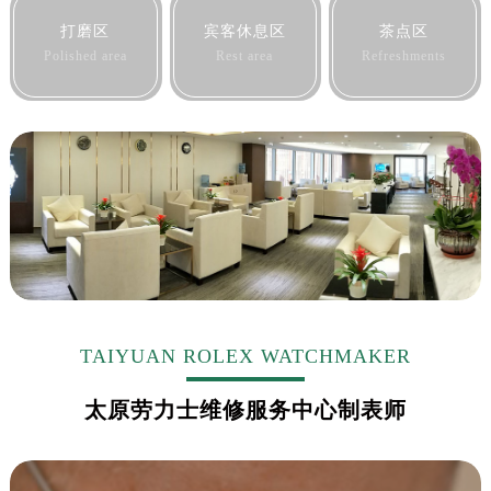
黑龙江省鹤岗市向阳区红军路劳力士售后服务中心（需提前预约）
打磨区
宾客休息区
茶点区
黑龙江省黑河市爱辉区中央街劳力士售后服务中心（需提前预约）
Polished area
Rest area
Refreshments
黑龙江省鸡西市鸡冠区红军路劳力士售后服务中心（需提前预约）
黑龙江省佳木斯市向阳区长安路劳力士售后服务中心（需提前预约）
黑龙江省牡丹江市东安区太平路劳力士售后服务中心（需提前预约）
黑龙江省七台河市桃山区大同街劳力士售后服务中心（需提前预约）
黑龙江省齐齐哈尔市龙沙区龙华路劳力士售后服务中心（需提前预约）
黑龙江省双鸭山市尖山区新兴大街劳力士售后服务中心（需提前预约）
黑龙江省绥化市北林区新华街与康庄路交叉口劳力士售后服务中心（需提前预约）
黑龙江省伊春市伊美区通河路劳力士售后服务中心（需提前预约）
吉林省白城市洮北区明仁南街劳力士售后服务中心（需提前预约）
吉林省白山市浑江区浑江大街劳力士售后服务中心（需提前预约）
TAIYUAN ROLEX WATCHMAKER
吉林省吉林市船营区河南街劳力士售后服务中心（需提前预约）
太原劳力士维修服务中心制表师
吉林省辽源市龙山区人民大街劳力士售后服务中心（需提前预约）
吉林省梅河口市新华街道梅河大街劳力士售后服务中心（需提前预约）
吉林省四平市铁东区紫气大路与南九经街交汇处劳力士售后服务中心（需提前预约）