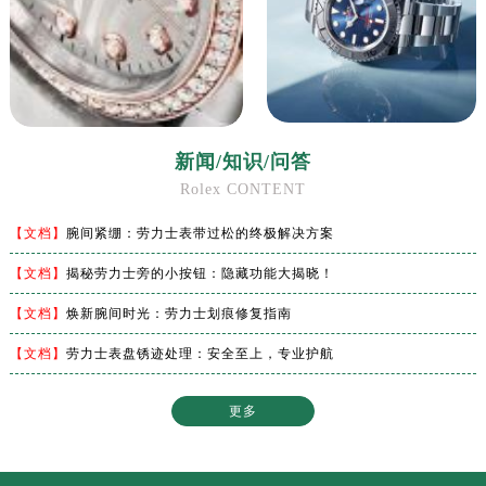
澳门特别行政区嘉模堂区官也街劳力士售后服务中心（需提前预约）
澳门省路氹城市金光大道劳力士售后服务中心（需提前预约）
澳门特别行政区望德堂区塔石广场劳力士售后服务中心（需提前预约）
福建省福州市鼓楼区五四路128-1号恒力城写字楼15层03室劳力士售后服务中心（需提前预约）
福建省厦门市思明区湖滨东路95号万象城华润大厦B座11层1104室劳力士售后服务中心（需提前预约）
新闻/知识/问答
广东省潮州市潮安区新风路与潮汕路交汇处劳力士售后服务中心（需提前预约）
Rolex CONTENT
广东省广州市天河区天河路230号万菱汇国际中心A塔7层704室劳力士售后服务中心（需提前预约）
广东省广州市越秀区环市东路371-375号世界贸易中心大厦南塔15层1507室劳力士售后服务中心（需提前预约）
【文档】
腕间紧绷：劳力士表带过松的终极解决方案
广东省河源市源城区越王大道劳力士售后服务中心（需提前预约）
【文档】
揭秘劳力士旁的小按钮：隐藏功能大揭晓！
广东省惠州市惠城区江北文昌一路7号华贸大厦1座30层3005室劳力士售后服务中心（需提前预约）
广东省江门市蓬江区广场西路劳力士售后服务中心（需提前预约）
【文档】
焕新腕间时光：劳力士划痕修复指南
广东省揭阳市榕城进贤门步行街劳力士售后服务中心（需提前预约）
【文档】
劳力士表盘锈迹处理：安全至上，专业护航
广东省茂名市电白区水东街道迎宾大道劳力士售后服务中心（需提前预约）
广东省梅州市梅江区金燕大道劳力士售后服务中心（需提前预约）
更多
广东省清远市清城区湖西路劳力士售后服务中心（需提前预约）
广东省汕头市龙湖区长平路劳力士售后服务中心（需提前预约）