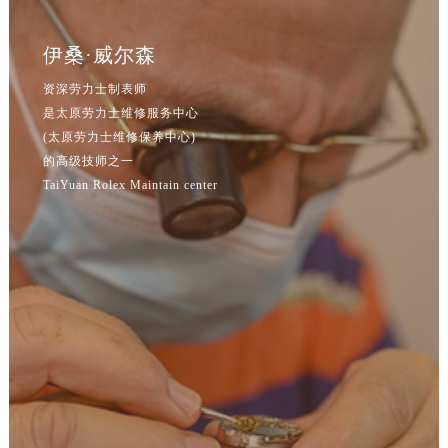
吉林省松原市宁江区五环大街劳力士售后服务中心（需提前预约）
吉林省通化市东昌区环通乡江南大街劳力士售后服务中心（需提前预约）
伊桑·威尔森
吉林省延边市延吉市解放路劳力士售后服务中心（需提前预约）
资深劳力士制表师
辽宁省鞍山市铁东区站前街劳力士售后服务中心（需提前预约）
是太原劳力士维修服务中心
辽宁省本溪市平山区胜利路劳力士售后服务中心（需提前预约）
(太原劳力士维修保养中心)
辽宁省朝阳市双塔区新华路劳力士售后服务中心（需提前预约）
的高级技师之一
辽宁省丹东市振兴区七经街劳力士售后服务中心（需提前预约）
TaiYuan Rolex Maintain center
辽宁省抚顺市新抚区东一路劳力士售后服务中心（需提前预约）
辽宁省阜新市海州区解放大街劳力士售后服务中心（需提前预约）
辽宁省葫芦岛市连山区中央路劳力士售后服务中心（需提前预约）
辽宁省锦州市古塔区中央大街劳力士售后服务中心（需提前预约）
辽宁省辽阳市白塔区新运大街劳力士售后服务中心（需提前预约）
辽宁省盘锦市兴隆台区石油大街劳力士售后服务中心（需提前预约）
辽宁省铁岭市银州区南马路劳力士售后服务中心（需提前预约）
辽宁省营口市站前区市府路与渤海大街交叉口劳力士售后服务中心（需提前预约）
辽宁省沈阳市沈河区中街路137号亨得利名表维修授权店1楼劳力士售后服务中心（需提前预约）