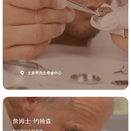
安徽省阜阳市颍州区颍州北路劳力士售后服务中心（需提前预约）
安徽省淮北市相山区淮海路劳力士售后服务中心（需提前预约）
安徽省淮南市田家庵区国庆中路劳力士售后服务中心（需提前预约）
安徽省黄山市屯溪区黄山西路劳力士售后服务中心（需提前预约）
安徽省六安市金安区解放中路劳力士售后服务中心（需提前预约）
安徽省马鞍山市雨山区湖南西路劳力士售后服务中心（需提前预约）
安徽省宿州市埇桥区人民中路劳力士售后服务中心（需提前预约）
安徽省铜陵市铜官区石城大道劳力士售后服务中心（需提前预约）
安徽省芜湖市镜湖区中山路步行街劳力士售后服务中心（需提前预约）

太原劳力士维修中心
安徽省宣城市宣州区叠嶂西路劳力士售后服务中心（需提前预约）
福建省龙岩市新罗区九一南路劳力士售后服务中心（需提前预约）
福建省南平市建阳区人民西路劳力士售后服务中心（需提前预约）
福建省宁德市蕉城区天湖东路劳力士售后服务中心（需提前预约）
福建省莆田市城厢区霞林街道荔华东大道劳力士售后服务中心（需提前预约）
福建省三明市三元区东乾二路劳力士售后服务中心（需提前预约）
詹姆士·约翰森
福建省漳州市龙文区步港路劳力士售后服务中心（需提前预约）
资深劳力士制表师