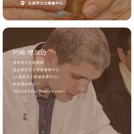
辽宁省沈阳市沈河区中街路83号亨得利名表维修授权店1楼劳力士售后服务中心（需提前预约）

太原劳力士维修中心
北京市朝阳区建国门外大街甲6号华熙国际中心D座11层1102室劳力士售后服务中心（北京总部）（需提前预约）
北京市东城区东长安街1号王府井东方广场W3座6层602室劳力士售后服务中心（需提前预约）
河北省保定市竞秀区朝阳北大街北国先天下劳力士售后服务中心（需提前预约）
内蒙古自治区阿拉善盟市左旗土尔扈特大街劳力士售后服务中心（需提前预约）
内蒙古自治区巴彦淖尔市临河区新华街劳力士售后服务中心（需提前预约）
约翰·维尔逊
内蒙古自治区包头市青山区幸福路甲3号王府井百货名表维修劳力士售后服务中心（需提前预约）
内蒙古自治区赤峰市红山区哈达街劳力士售后服务中心（需提前预约）
资深劳力士制表师
内蒙古自治区鄂尔多斯市东胜区伊金霍洛街劳力士售后服务中心（需提前预约）
是太原劳力士维修服务中心
(太原劳力士维修保养中心)
内蒙古自治区呼伦贝尔市海拉尔区中央街劳力士售后服务中心（需提前预约）
的高级技师之一
内蒙古自治区通辽市科尔沁区明仁大街劳力士售后服务中心（需提前预约）
TaiYuan Rolex Maintain center
内蒙古自治区乌海市海勃湾区人民南路劳力士售后服务中心（需提前预约）
内蒙古自治区乌兰察布市集宁区恩和大街劳力士售后服务中心（需提前预约）
内蒙古自治区锡林郭勒盟市锡林浩特市光明街与额尔敦路交叉口劳力士售后服务中心（需提前预约）
内蒙古自治区兴安盟市乌兰浩特市兴安大街劳力士售后服务中心（需提前预约）
山西省大同市平城区迎宾街劳力士售后服务中心（需提前预约）