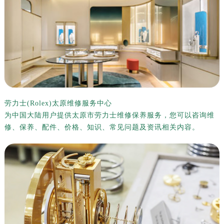
泰州市海陵区永定东路399号置地商务中心东塔写字楼（华润万象城）17层1706室（需提前预约）
宁波市江北区大闸南路500号来福士广场办公楼20层2009室（需提前预约）
杭州市上城区钱江路1366号华润大厦写字楼A座5层503-5室（需提前预约）
金华市金东区东市南街777号金华万达广场写字楼4号楼22层2209室（需提前预约）
绍兴市越城区胜利东路379号世茂天际中心写字楼8层805室（需提前预约）
嘉兴市南湖区广益路705号嘉兴世界贸易中心写字楼A座13层1304室（需提前预约）
南昌市红谷滩新区红谷中大道998号绿地双子塔（中央广场）A1座办公楼14层07室（需提前预约）
济南市历下区经十路11111号华润中心写字楼（万象城）15层1508室（需提前预约）
劳力士(Rolex)太原维修服务中心
为中国大陆用户提供太原市劳力士维修保养服务，您可以咨询维
广州市天河区天河路230号万菱汇国际中心写字楼A塔7层704室（需提前预约）
修、保养、配件、价格、知识、常见问题及资讯相关内容。
广州市越秀区环市东路371-375号世界贸易中心大厦南塔写字楼15层07室（需提前预约）
深圳市罗湖区深南东路5001号华润大厦写字楼17层1701室（需提前预约）
惠州市惠城区江北文昌一路7号华贸大厦写字楼1座30层05室（需提前预约）
厦门市思明区湖滨东路95号华润大厦写字楼B座11层1104室（需提前预约）
福州市鼓楼区五四路128-1号恒力城写字楼15层03室（需提前预约）
成都市锦江区人民东路6号SAC东原中心写字楼24层2406B室（需提前预约）
重庆市江北区观音桥步行街2号融恒时代广场写字楼9层902室（需提前预约）