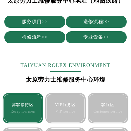
太原劳力士维修服务中心地址（地图线路）
合肥市蜀山区潜山路111号万象城华润大厦B座12楼03室（需提前预约）
泉州市丰泽区宝洲路729号浦西万达中心写字楼A座7楼709室（需提前预约）
青岛市南区山东路6号华润大厦B座22层04室（需提前预约）
服务项目>>
送修流程>>
烟台市芝罘区胜利路139号万达金融中心A座907室（需提前预约）
长春市朝阳区西安大路727号中银大厦A座(旺进大厦)18层09室（需提前预约）
检修流程>>
专业设备>>
贵阳市南明区都司高架桥路33号亨特国际金融中心14楼14D（需提前预约）
昆明市盘龙区北京路928号同德昆明广场写字楼10层06室（需提前预约）
石家庄市长安区中山东路39号勒泰中心写字楼B座13层07室（需提前预约）
TAIYUAN ROLEX ENVIRONMENT
西安市碑林区南关正街88号华侨城长安国际中心E座6楼10室（需提前预约）
海口市龙华区金贸东路5号海口华润大厦B座17层1707室（需提前预约）
太原劳力士维修服务中心环境
唐山市路南区新华东道100号万达广场写字楼A座10层1002室（需提前预约）
台州市椒江区东海大道1800号腾达中心东1幢20楼2002室（需提前预约）
内蒙古自治区呼和浩特市玉泉区大学西街70号华润万象城写字楼（鄂尔多斯大厦）23层2326室（需提前预约）
宾客接待区
VIP服务区
客服区
甘肃省兰州市七里河区西津西路16号兰州中心写字楼21层2102室（需提前预约）
Reception area
VIP service
Customer service
重庆市解放碑渝中区民权路28号英利国际金融中心写字楼20层01室（需提前预约）
黑龙江省大庆市萨尔图区会战大街劳力士售后服务中心（需提前预约）