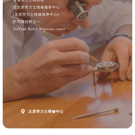
江苏省常州市新北区龙锦路1590号现代传媒中心5号楼10层1008室劳力士售后服务中心（需提前预约）
是太原劳力士维修服务中心
江苏省淮安市清江浦区淮海北路劳力士售后服务中心（需提前预约）
(太原劳力士维修保养中心)
江苏省连云港市海州区通灌北路劳力士售后服务中心（需提前预约）
的高级技师之一
江苏省南京市秦淮区中山南路1号南京中心22层22-C1-C3室劳力士售后服务中心（需提前预约）
TaiYuan Rolex Maintain center
江苏省宿迁市宿城区西湖路劳力士售后服务中心（需提前预约）
江苏省泰州市海陵区永定东路399号置地商务中心东塔（华润万象城）17层1706室劳力士售后服务中心（需提前预约）
江苏省徐州市鼓楼区淮海东路29号苏宁广场IFC国际金融中心35层3508室劳力士售后服务中心（需提前预约）
江苏省盐城市盐都区世纪大道5号盐城金融城写字楼1号楼16层1604室劳力士售后服务中心（需提前预约）
江苏省扬州市邗江区国展路29号星耀天地写字楼1号楼18层1803室劳力士售后服务中心（需提前预约）
江苏省镇江市京口区中山东路劳力士售后服务中心（需提前预约）
江西省抚州市临川区赣东大道劳力士售后服务中心（需提前预约）
江西省赣州市章贡区文清路劳力士售后服务中心（需提前预约）
江西省吉安市吉州区井冈山大道劳力士售后服务中心（需提前预约）

太原劳力士维修中心
江西省景德镇市珠山区珠山中路劳力士售后服务中心（需提前预约）
江西省九江市浔阳区浔阳路劳力士售后服务中心（需提前预约）
江西省南昌市红谷滩新区红谷中大道998号绿地双子塔（中央广场）A1座办公楼14层1407室劳力士售后服务中心（需提前预约）