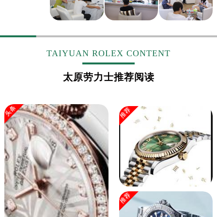
山东省淄博市张店区金晶大道劳力士售后服务中心（需提前预约）
上海市黄浦区南京东路299号宏伊国际广场写字楼8层806室劳力士售后服务中心（需提前预约）
上海市徐汇区虹桥路3号港汇中心2座37层3705室劳力士售后服务中心（需提前预约）
浙江省杭州市上城区钱江路1366号华润大厦A座5层503-5室劳力士售后服务中心（需提前预约）
TAIYUAN ROLEX CONTENT
浙江省湖州市吴兴区劳动路劳力士售后服务中心（需提前预约）
浙江省嘉兴市南湖区广益路705号嘉兴世界贸易中心A座13层1304室劳力士售后服务中心（需提前预约）
太原劳力士推荐阅读
浙江省金华市金东区东市南街777号金华万达广场4号楼22楼2209室劳力士售后服务中心（需提前预约）
浙江省丽水市莲都区解放街劳力士售后服务中心（需提前预约）
头条
推荐
浙江省宁波市江北区大闸南路500号来福士广场办公楼20层2009室劳力士售后服务中心（需提前预约）
浙江省衢州市柯城区上街劳力士售后服务中心（需提前预约）
浙江省绍兴市越城区胜利东路379号世茂天际中心写字楼8层805室劳力士售后服务中心（需提前预约）
浙江省舟山市定海区解放东路劳力士售后服务中心（需提前预约）
澳门特别行政区大堂区议事亭前地（新马路）劳力士售后服务中心（需提前预约）
澳门特别行政区风顺堂区南湾大马路劳力士售后服务中心（需提前预约）
澳门特别行政区花地玛堂区关闸广场劳力士售后服务中心（需提前预约）
推荐
澳门特别行政区花王堂区大三巴商圈劳力士售后服务中心（需提前预约）