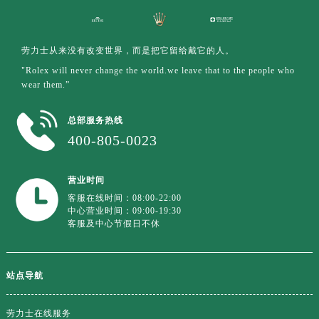
广东省汕尾市城区香洲街道园林社区翠园街劳力士售后服务中心（需提前预约）
广东省韶关市武江区芙蓉新区与老城中心交汇处劳力士售后服务中心（需提前预约）
广东省深圳市罗湖区深南东路5001号华润大厦17层1701室劳力士售后服务中心（需提前预约）
劳力士从来没有改变世界，而是把它留给戴它的人。
广东省阳江市江城区东风一路劳力士售后服务中心（需提前预约）
"Rolex will never change the world.we leave that to the people who
wear them.”
广东省云浮市云城区金山路劳力士售后服务中心（需提前预约）
广东省湛江市赤坎区观海北路劳力士售后服务中心（需提前预约）
总部服务热线
广东省肇庆市端州区信安大道与砚都大道交汇处劳力士售后服务中心（需提前预约）
400-805-0023
广西壮族自治区百色市右江区中山二路劳力士售后服务中心（需提前预约）
广西壮族自治区北海市海城区北京路劳力士售后服务中心（需提前预约）
营业时间
广西壮族自治区崇左市江州区石景林街道友谊大道与丽川路交汇处劳力士售后服务中心（需提前预约）
客服在线时间：08:00-22:00
广西壮族自治区防城港市港口区金花茶大道劳力士售后服务中心（需提前预约）
中心营业时间：09:00-19:30
客服及中心节假日不休
广西壮族自治区贵港市港北区港城街道布山大道与仙衣路交叉口劳力士售后服务中心（需提前预约）
广西壮族自治区桂林市秀峰区红岭路劳力士售后服务中心（需提前预约）
广西壮族自治区河池市金城江区金城江街道朝阳路劳力士售后服务中心（需提前预约）
站点导航
广西壮族自治区贺州市八步区城东街道灵峰南路劳力士售后服务中心（需提前预约）
广西壮族自治区来宾市兴宾区桂中大道劳力士售后服务中心（需提前预约）
劳力士在线服务