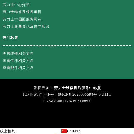
广西壮族自治区柳州市城中区中山中路劳力士售后服务中心（需提前预约）
劳力士中心介绍
广西壮族自治区钦州市钦南区金海湾东大街劳力士售后服务中心（需提前预约）
劳力士维修及保养项目
广西壮族自治区梧州市万秀区龙湖镇高旺路劳力士售后服务中心（需提前预约）
劳力士中国区服务网点
劳力士最新资讯及保养知识
广西壮族自治区玉林市玉州区金玉路劳力士售后服务中心（需提前预约）
海南省儋州市儋州市那大镇兰洋北路劳力士售后服务中心（需提前预约）
热门标签
海南省东方市八所镇解放西路劳力士售后服务中心（需提前预约）
海南省琼海市嘉积镇东风路劳力士售后服务中心（需提前预约）
查看维修相关文档
查看保养相关文档
海南省三沙市西沙区西沙群岛永兴岛北京路劳力士售后服务中心（需提前预约）
查看配件相关文档
海南省三亚市吉阳区迎宾路劳力士售后服务中心（需提前预约）
海南省万宁市万城镇解放路劳力士售后服务中心（需提前预约）
海南省文昌市文城镇教育东路劳力士售后服务中心（需提前预约）
版权所属：
劳力士维修售后服务中心点
海南省五指山市通什镇三月三大道劳力士售后服务中心（需提前预约）
ICP备案/许可证号：黔ICP备2025055598号-5
XML
2026-08-06T17:43:05+08:00
香港特别行政区尖沙咀区油尖旺区广东道劳力士售后服务中心（需提前预约）
香港特别行政区金钟区中西区金钟道劳力士售后服务中心（需提前预约）
香港特别行政区九龙区油尖旺区弥敦道劳力士售后服务中心（需提前预约）
香港特别行政区铜锣湾区湾仔区轩尼诗道劳力士售后服务中心（需提前预约）
线上预约
Chinese
关闭