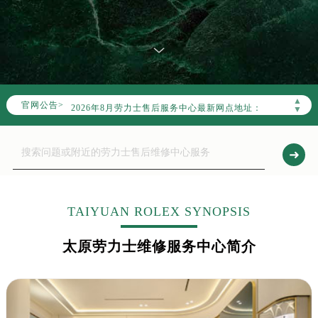
2026年8月劳力士中国区售后服务网络优化升级公告
2026年8月劳力士全国官方售后客户服务热线：400-805-0023
劳力士官方全国统一服务热线400-805-0023，服务覆盖中国大陆、香港、澳门、台湾全部区域（非大陆需加拨“+86”）
▲
官网公告>
2026年8月劳力士售后服务中心最新网点地址：
▼
北京市朝阳区建国门外大街甲6号华熙国际中心写字楼D座11层1102室（北京总部）（需提前预约）
北京市东城区东长安街1号东方广场写字楼W3座6层602室（需提前预约）
天津市和平区赤峰道136号天津国际金融中心写字楼26层2603室（需提前预约）
上海市徐汇区虹桥路3号港汇中心写字楼2座37层3705室（需提前预约）
上海市黄浦区南京东路299号宏伊国际广场写字楼8层806室（需提前预约）
TAIYUAN ROLEX SYNOPSIS
南京市秦淮区中山南路1号（新街口）南京中心写字楼22层C1-1室（需提前预约）
太原劳力士维修服务中心简介
常州市新北区龙锦路1590号现代传媒中心写字楼5号楼10层1008室（需提前预约）
徐州市鼓楼区淮海东路29号苏宁广场IFC国际金融中心写字楼35层3508室（需提前预约）
扬州市邗江区国展路29号星耀天地写字楼1号楼18层1803室（需提前预约）
盐城市盐都区世纪大道5号盐城金融城写字楼1号楼16层1604室（需提前预约）