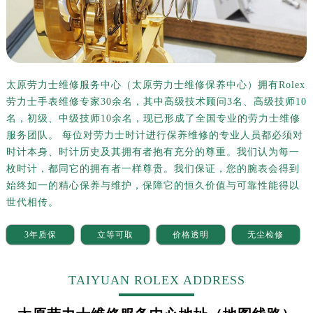
长沙市芙蓉区定王台街道建湘路393号世茂环球金融中心写字楼（芙蓉广场）10层13室（需提前预约）
郑州市二七区铭功路10号华润大厦写字楼29层2905室（需提前预约）
太原市迎泽区解放路15号亨得利名表服务中心（品牌授权店）3层整层（需提前预约）
沈阳市沈河区中街路137号亨得利名表服务中心（品牌授权店）1层整层（需提前预约）
沈阳市沈河区中街路83号亨得利名表服务中心（品牌授权店）1层整层（需提前预约）
太原劳力士维修服务中心（太原劳力士维修保养中心）拥有Rolex
劳力士手表维修专家30余名，其中高级技术顾问3名、高级技师10
乌鲁木齐市天山区红山路26号时代广场（CCMALL）C座17层17-B（需提前预约）
名，初级、中级技师10余名，现已形成了全国专业的劳力士维修
温州市鹿城区锦绣路1067号置信广场10层1015室（需提前预约）
服务团队。 每位对劳力士时计进行保养维修的专业人员都必须对
哈尔滨市道里区友谊西路600号富力中心T2座写字楼29层03室（需提前预约）
时计本身、时计历史及其拥有者抱有充分的尊重。我们认为每一
大连市中山区人民路15号国际金融大厦7层G室（需提前预约）
枚时计，都同它的拥有者一样尊贵。我们保证，您的腕表会得到
佛山市禅城区季华五路57号万科金融中心C座12层1205室（需提前预约）
始终如一的精心保养与维护，保障它的恒久价值与可靠性能得以
东莞市东城街道鸿福东路1号民盈国贸中心T1写字楼9层907室（需提前预约）
世代相传。
无锡市梁溪区人民中路139号恒隆广场写字楼1座11层1104室（需提前预约）
3年质保
立等可取
价格透明
无尘检修
南通市崇川区工农路57号圆融广场写字楼16层1603室（需提前预约）
苏州市苏州工业园区星港街199号苏州中心办公楼C座22层08室（需提前预约）
TAIYUAN ROLEX ADDRESS
武汉市江汉区解放大道686号世界贸易大厦38层09室（需提前预约）
南宁市青秀区金湖路59号地王大厦12楼1224室（需提前预约）