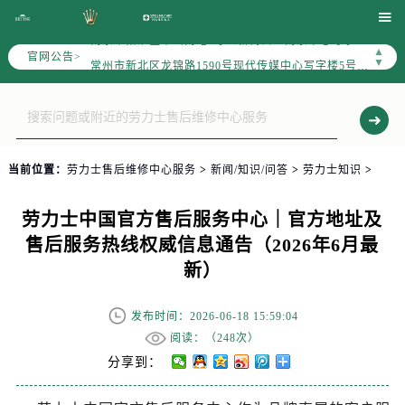
上海市黄浦区南京东路299号宏伊国际广场写字楼8层806室（需提前预约）

南京市秦淮区中山南路1号（新街口）南京中心写字楼22层C1-1室（需提前预约）
▲
官网公告>
常州市新北区龙锦路1590号现代传媒中心写字楼5号楼10层1008室（需提前预约）
▼
徐州市鼓楼区淮海东路29号苏宁广场IFC国际金融中心写字楼35层3508室（需提前预约）
扬州市邗江区国展路29号星耀天地写字楼1号楼18层1803室（需提前预约）
盐城市盐都区世纪大道5号盐城金融城写字楼1号楼16层1604室（需提前预约）
泰州市海陵区永定东路399号置地商务中心东塔写字楼（华润万象城）17层1706室（需提前预约）
当前位置：
劳力士售后维修中心服务
>
新闻/知识/问答
>
劳力士知识
>
宁波市江北区大闸南路500号来福士广场办公楼20层2009室（需提前预约）
杭州市上城区钱江路1366号华润大厦写字楼A座5层503-5室（需提前预约）
劳力士中国官方售后服务中心｜官方地址及
金华市金东区东市南街777号金华万达广场写字楼4号楼22层2209室（需提前预约）
售后服务热线权威信息通告（2026年6月最
绍兴市越城区胜利东路379号世茂天际中心写字楼8层805室（需提前预约）
新）
嘉兴市南湖区广益路705号嘉兴世界贸易中心写字楼A座13层1304室（需提前预约）
南昌市红谷滩新区红谷中大道998号绿地双子塔（中央广场）A1座办公楼14层07室（需提前预约）
发布时间：2026-06-18 15:59:04
济南市历下区经十路11111号华润中心写字楼（万象城）15层1508室（需提前预约）
阅读：（
248次）
广州市天河区天河路230号万菱汇国际中心写字楼A塔7层704室（需提前预约）
分享到：
广州市越秀区环市东路371-375号世界贸易中心大厦南塔写字楼15层07室（需提前预约）