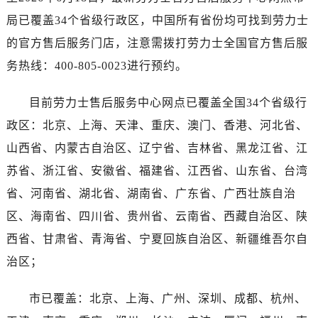
香港特别行政区金钟区中西区金钟道劳力士售后服务中心（需提前预约）
局已覆盖34个省级行政区，中国所有省份均可找到劳力士
香港特别行政区九龙区油尖旺区弥敦道劳力士售后服务中心（需提前预约）
的官方售后服务门店，注意需拨打劳力士全国官方售后服
香港特别行政区铜锣湾区湾仔区轩尼诗道劳力士售后服务中心（需提前预约）
河南省安阳市文峰区解放大道劳力士售后服务中心（需提前预约）
务热线：400-805-0023进行预约。
河南省鹤壁市淇滨区九州路劳力士售后服务中心（需提前预约）
目前劳力士售后服务中心网点已覆盖全国34个省级行
河南省济源市沁园街道济水大道劳力士售后服务中心（需提前预约）
河南省焦作市解放区解放路劳力士售后服务中心（需提前预约）
政区：北京、上海、天津、重庆、澳门、香港、河北省、
河南省开封市鼓楼区中山路劳力士售后服务中心（需提前预约）
山西省、内蒙古自治区、辽宁省、吉林省、黑龙江省、江
河南省洛阳市西工区中州中路与解放路交叉口劳力士售后服务中心（需提前预约）
苏省、浙江省、安徽省、福建省、江西省、山东省、台湾
河南省漯河市源汇区交通路劳力士售后服务中心（需提前预约）
省、河南省、湖北省、湖南省、广东省、广西壮族自治
河南省南阳市宛城区范蠡东路与南都路交叉口劳力士售后服务中心（需提前预约）
区、海南省、四川省、贵州省、云南省、西藏自治区、陕
河南省平顶山市卫东区建设路劳力士售后服务中心（需提前预约）
西省、甘肃省、青海省、宁夏回族自治区、新疆维吾尔自
河南省濮阳市大华龙区开州路绿城路交叉口劳力士售后服务中心（需提前预约）
治区；
河南省三门峡市湖滨区和平路劳力士售后服务中心（需提前预约）
河南省商丘市梁园区神火大道劳力士售后服务中心（需提前预约）
市已覆盖：北京、上海、广州、深圳、成都、杭州、
河南省新乡市红旗区人民路劳力士售后服务中心（需提前预约）