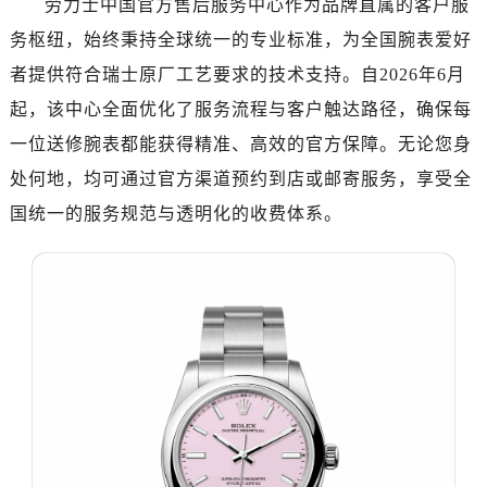
劳力士中国官方售后服务中心作为品牌直属的客户服
深圳市罗湖区深南东路5001号华润大厦写字楼17层1701室（需提前预约）
务枢纽，始终秉持全球统一的专业标准，为全国腕表爱好
惠州市惠城区江北文昌一路7号华贸大厦写字楼1座30层05室（需提前预约）
厦门市思明区湖滨东路95号华润大厦写字楼B座11层1104室（需提前预约）
者提供符合瑞士原厂工艺要求的技术支持。自2026年6月
福州市鼓楼区五四路128-1号恒力城写字楼15层03室（需提前预约）
起，该中心全面优化了服务流程与客户触达路径，确保每
成都市锦江区人民东路6号SAC东原中心写字楼24层2406B室（需提前预约）
一位送修腕表都能获得精准、高效的官方保障。无论您身
重庆市江北区观音桥步行街2号融恒时代广场写字楼9层902室（需提前预约）
处何地，均可通过官方渠道预约到店或邮寄服务，享受全
长沙市芙蓉区定王台街道建湘路393号世茂环球金融中心写字楼（芙蓉广场）10层13室（需提前预约）
国统一的服务规范与透明化的收费体系。
郑州市二七区铭功路10号华润大厦写字楼29层2905室（需提前预约）
太原市迎泽区解放路15号亨得利名表服务中心（品牌授权店）3层整层（需提前预约）
沈阳市沈河区中街路137号亨得利名表服务中心（品牌授权店）1层整层（需提前预约）
沈阳市沈河区中街路83号亨得利名表服务中心（品牌授权店）1层整层（需提前预约）
乌鲁木齐市天山区红山路26号时代广场（CCMALL）C座17层17-B（需提前预约）
温州市鹿城区锦绣路1067号置信广场10层1015室（需提前预约）
哈尔滨市道里区友谊西路600号富力中心T2座写字楼29层03室（需提前预约，营业时间：8:30-18:30）
大连市中山区人民路15号国际金融大厦7层G室（需提前预约）
佛山市禅城区季华五路57号万科金融中心C座12层1205室（需提前预约）