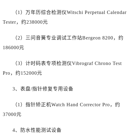
陕西省榆林市榆阳区长兴路劳力士售后服务中心（需提前预约）
新疆维吾尔自治区阿克苏市东大街劳力士售后服务中心（需提前预约）
（1）万年历综合检测仪Witschi Perpetual Calendar
新疆维吾尔自治区阿拉尔市胜利大道劳力士售后服务中心（需提前预约）
Tester，约238000元
新疆维吾尔自治区阿拉山口市友好路劳力士售后服务中心（需提前预约）
新疆维吾尔自治区阿勒泰市解放路劳力士售后服务中心（需提前预约）
（2）三问音簧专业调试工作站Bergeon 8200，约
新疆维吾尔自治区阿图什市光明路劳力士售后服务中心（需提前预约）
186000元
新疆维吾尔自治区白杨市军垦路劳力士售后服务中心（需提前预约）
新疆维吾尔自治区北屯市团结路劳力士售后服务中心（需提前预约）
（3）计时码表专项检测仪Vibrograf Chrono Test
新疆维吾尔自治区博乐市博乐市北京路劳力士售后服务中心（需提前预约）
Pro，约152000元
新疆维吾尔自治区昌吉市延安北路劳力士售后服务中心（需提前预约）
新疆维吾尔自治区阜康市博峰路劳力士售后服务中心（需提前预约）
3、表盘/指针修复专用设备
新疆维吾尔自治区哈密市伊州区建国北路劳力士售后服务中心（需提前预约）
新疆维吾尔自治区和田市和田市北京西路劳力士售后服务中心（需提前预约）
（1）指针矫正机Watch Hand Corrector Pro，约
新疆维吾尔自治区胡杨河市胡杨河市胡杨路劳力士售后服务中心（需提前预约）
37000元
新疆维吾尔自治区霍尔果斯市亚欧北路劳力士售后服务中心（需提前预约）
新疆维吾尔自治区喀什市解放北路劳力士售后服务中心（需提前预约）
4、防水性能测试设备