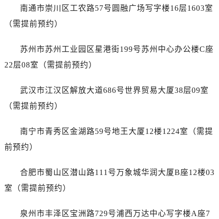
澳门特别行政区风顺堂区南湾大马路劳力士售后服务中心（需提前预约）
南通市崇川区工农路57号圆融广场写字楼16层1603室
澳门特别行政区花地玛堂区关闸广场劳力士售后服务中心（需提前预约）
（需提前预约）
澳门特别行政区花王堂区大三巴商圈劳力士售后服务中心（需提前预约）
澳门特别行政区嘉模堂区官也街劳力士售后服务中心（需提前预约）
苏州市苏州工业园区星港街199号苏州中心办公楼C座
澳门省路氹城市金光大道劳力士售后服务中心（需提前预约）
22层08室（需提前预约）
澳门特别行政区望德堂区塔石广场劳力士售后服务中心（需提前预约）
福建省福州市鼓楼区五四路128-1号恒力城写字楼15层03室劳力士售后服务中心（需提前预约）
武汉市江汉区解放大道686号世界贸易大厦38层09室
福建省厦门市思明区湖滨东路95号万象城华润大厦B座11层1104室劳力士售后服务中心（需提前预约）
（需提前预约）
广东省潮州市潮安区新风路与潮汕路交汇处劳力士售后服务中心（需提前预约）
广东省广州市天河区天河路230号万菱汇国际中心A塔7层704室劳力士售后服务中心（需提前预约）
南宁市青秀区金湖路59号地王大厦12楼1224室（需提
广东省广州市越秀区环市东路371-375号世界贸易中心大厦南塔15层1507室劳力士售后服务中心（需提前预约）
前预约）
广东省河源市源城区越王大道劳力士售后服务中心（需提前预约）
广东省惠州市惠城区江北文昌一路7号华贸大厦1座30层3005室劳力士售后服务中心（需提前预约）
合肥市蜀山区潜山路111号万象城华润大厦B座12楼03
广东省江门市蓬江区广场西路劳力士售后服务中心（需提前预约）
室（需提前预约）
广东省揭阳市榕城进贤门步行街劳力士售后服务中心（需提前预约）
广东省茂名市电白区水东街道迎宾大道劳力士售后服务中心（需提前预约）
泉州市丰泽区宝洲路729号浦西万达中心写字楼A座7