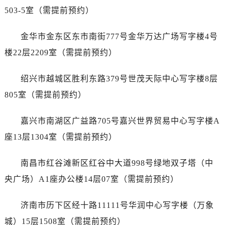
内蒙古自治区锡林郭勒盟市锡林浩特市光明街与额尔敦路交叉口劳力士售后服务中心（需提前预约）
503-5室（需提前预约）
内蒙古自治区兴安盟市乌兰浩特市兴安大街劳力士售后服务中心（需提前预约）
山西省大同市平城区迎宾街劳力士售后服务中心（需提前预约）
金华市金东区东市南街777号金华万达广场写字楼4号
山西省晋城市城区黄华街劳力士售后服务中心（需提前预约）
楼22层2209室（需提前预约）
山西省晋中市榆次区顺城街劳力士售后服务中心（需提前预约）
山西省临汾市尧都区解放路劳力士售后服务中心（需提前预约）
绍兴市越城区胜利东路379号世茂天际中心写字楼8层
山西省吕梁市离石区永宁中路与建设街交叉口劳力士售后服务中心（需提前预约）
805室（需提前预约）
山西省朔州市朔城区怡西路与鄯阳西街交汇处劳力士售后服务中心（需提前预约）
山西省忻州市忻府区和平东街与七一南路交叉口劳力士售后服务中心（需提前预约）
嘉兴市南湖区广益路705号嘉兴世界贸易中心写字楼A
山西省阳泉市郊区平阳东街与新城大道交叉口劳力士售后服务中心（需提前预约）
座13层1304室（需提前预约）
山西省运城市盐湖区河东街劳力士售后服务中心（需提前预约）
山西省长治市潞州区英雄中路劳力士售后服务中心（需提前预约）
南昌市红谷滩新区红谷中大道998号绿地双子塔（中
山西省太原市迎泽区迎泽街道解放路15号亨得利名表维修授权店3楼劳力士售后服务中心（需提前预约）
央广场）A1座办公楼14层07室（需提前预约）
天津市和平区赤峰道136号天津国际金融中心26层2603室劳力士售后服务中心（需提前预约）
安徽省安庆市迎江区人民路劳力士售后服务中心（需提前预约）
济南市历下区经十路11111号华润中心写字楼（万象
安徽省蚌埠市蚌山区淮河路劳力士售后服务中心（需提前预约）
城）15层1508室（需提前预约）