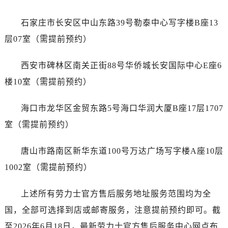
广西壮族自治区河池市金城江区金城江街道朝阳路劳力士售后服务中心（需提前预约）
广西壮族自治区贺州市八步区城东街道灵峰南路劳力士售后服务中心（需提前预约）
石家庄市长安区中山东路39号勒泰中心写字楼B座13
广西壮族自治区来宾市兴宾区桂中大道劳力士售后服务中心（需提前预约）
层07室（需提前预约）
广西壮族自治区柳州市城中区中山中路劳力士售后服务中心（需提前预约）
广西壮族自治区钦州市钦南区金海湾东大街劳力士售后服务中心（需提前预约）
西安市碑林区南关正街88号华侨城长安国际中心E座6
广西壮族自治区梧州市万秀区龙湖镇高旺路劳力士售后服务中心（需提前预约）
楼10室（需提前预约）
广西壮族自治区玉林市玉州区金玉路劳力士售后服务中心（需提前预约）
海南省儋州市儋州市那大镇兰洋北路劳力士售后服务中心（需提前预约）
海口市龙华区金贸东路5号海口华润大厦B座17层1707
海南省东方市八所镇解放西路劳力士售后服务中心（需提前预约）
室（需提前预约）
海南省琼海市嘉积镇东风路劳力士售后服务中心（需提前预约）
海南省三沙市西沙区西沙群岛永兴岛北京路劳力士售后服务中心（需提前预约）
唐山市路南区新华东道100号万达广场写字楼A座10层
海南省三亚市吉阳区迎宾路劳力士售后服务中心（需提前预约）
1002室（需提前预约）
海南省万宁市万城镇解放路劳力士售后服务中心（需提前预约）
海南省文昌市文城镇教育东路劳力士售后服务中心（需提前预约）
上述所有劳力士官方售后服务地址服务范围均为全
海南省五指山市通什镇三月三大道劳力士售后服务中心（需提前预约）
国，全部可选择到店或邮寄服务，注意提前预约即可。截
香港特别行政区尖沙咀区油尖旺区广东道劳力士售后服务中心（需提前预约）
至2026年6月18日，最新劳力士官方售后服务中心网点布