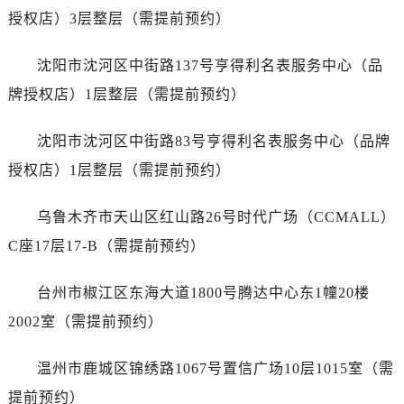
江西省景德镇市珠山区珠山中路劳力士售后服务中心（需提前预约）
授权店）3层整层（需提前预约）
江西省九江市浔阳区浔阳路劳力士售后服务中心（需提前预约）
江西省南昌市红谷滩新区红谷中大道998号绿地双子塔（中央广场）A1座办公楼14层1407室劳力士售后服务中心（需提前预约）
沈阳市沈河区中街路137号亨得利名表服务中心（品
江西省萍乡市安源区萍安北大道与康庄路交叉口劳力士售后服务中心（需提前预约）
牌授权店）1层整层（需提前预约）
江西省上饶市信州区滨江西路劳力士售后服务中心（需提前预约）
江西省新余市渝水区北湖西路劳力士售后服务中心（需提前预约）
沈阳市沈河区中街路83号亨得利名表服务中心（品牌
江西省宜春市袁州区中山中路劳力士售后服务中心（需提前预约）
授权店）1层整层（需提前预约）
江西省鹰潭市月湖区胜利东路劳力士售后服务中心（需提前预约）
山东省德州市德城区东风中路劳力士售后服务中心（需提前预约）
乌鲁木齐市天山区红山路26号时代广场（CCMALL）
山东省东营市东营区济南路劳力士售后服务中心（需提前预约）
C座17层17-B（需提前预约）
山东省济南市历下区经十路11111号华润中心写字楼（万象城）15层1508室劳力士售后服务中心（需提前预约）
山东省济宁市任城区太白楼路劳力士售后服务中心（需提前预约）
台州市椒江区东海大道1800号腾达中心东1幢20楼
山东省莱芜市文化南路8号银座商城名表维修一楼名表维修劳力士售后服务中心（需提前预约）
2002室（需提前预约）
山东省临沂市兰山区解放路劳力士售后服务中心（需提前预约）
山东省日照市东港区烟台路劳力士售后服务中心（需提前预约）
温州市鹿城区锦绣路1067号置信广场10层1015室（需
山东省泰安市泰山区财源街道泰山大街劳力士售后服务中心（需提前预约）
提前预约）