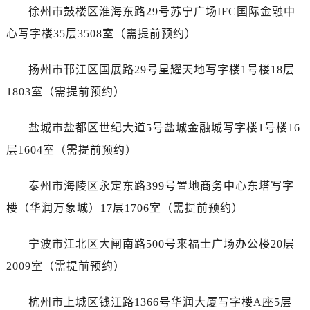
辽宁省铁岭市银州区南马路劳力士售后服务中心（需提前预约）
徐州市鼓楼区淮海东路29号苏宁广场IFC国际金融中
辽宁省营口市站前区市府路与渤海大街交叉口劳力士售后服务中心（需提前预约）
心写字楼35层3508室（需提前预约）
辽宁省沈阳市沈河区中街路137号亨得利名表维修授权店1楼劳力士售后服务中心（需提前预约）
辽宁省沈阳市沈河区中街路83号亨得利名表维修授权店1楼劳力士售后服务中心（需提前预约）
扬州市邗江区国展路29号星耀天地写字楼1号楼18层
北京市朝阳区建国门外大街甲6号华熙国际中心D座11层1102室劳力士售后服务中心（需提前预约）
1803室（需提前预约）
北京市东城区东长安街1号王府井东方广场W3座6层602室劳力士售后服务中心（需提前预约）
河北省保定市竞秀区朝阳北大街北国先天下劳力士售后服务中心（需提前预约）
盐城市盐都区世纪大道5号盐城金融城写字楼1号楼16
内蒙古自治区阿拉善盟市左旗土尔扈特大街劳力士售后服务中心（需提前预约）
层1604室（需提前预约）
内蒙古自治区巴彦淖尔市临河区新华街劳力士售后服务中心（需提前预约）
内蒙古自治区包头市青山区幸福路甲3号王府井百货名表维修劳力士售后服务中心（需提前预约）
泰州市海陵区永定东路399号置地商务中心东塔写字
内蒙古自治区赤峰市红山区哈达街劳力士售后服务中心（需提前预约）
楼（华润万象城）17层1706室（需提前预约）
内蒙古自治区鄂尔多斯市东胜区伊金霍洛街劳力士售后服务中心（需提前预约）
内蒙古自治区呼伦贝尔市海拉尔区中央街劳力士售后服务中心（需提前预约）
宁波市江北区大闸南路500号来福士广场办公楼20层
内蒙古自治区通辽市科尔沁区明仁大街劳力士售后服务中心（需提前预约）
2009室（需提前预约）
内蒙古自治区乌海市海勃湾区人民南路劳力士售后服务中心（需提前预约）
内蒙古自治区乌兰察布市集宁区恩和大街劳力士售后服务中心（需提前预约）
杭州市上城区钱江路1366号华润大厦写字楼A座5层