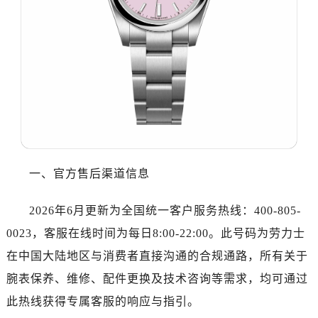
东莞市东城街道鸿福东路1号民盈国贸中心T1写字楼9层907室（需提前预约）
无锡市梁溪区人民中路139号恒隆广场写字楼1座11层1104室（需提前预约）
南通市崇川区工农路57号圆融广场写字楼16层1603室（需提前预约）
苏州市苏州工业园区星港街199号苏州中心办公楼C座22层08室（需提前预约）
武汉市江汉区解放大道686号世界贸易大厦38层09室（需提前预约）
南宁市青秀区金湖路59号地王大厦12楼1224室（需提前预约）
合肥市蜀山区潜山路111号万象城华润大厦B座12楼03室（需提前预约）
泉州市丰泽区宝洲路729号浦西万达中心写字楼A座7楼709室（需提前预约）
青岛市南区山东路6号华润大厦B座22层04室（需提前预约）
一、官方售后渠道信息
烟台市芝罘区胜利路139号万达金融中心A座907室（需提前预约）
长春市朝阳区西安大路727号中银大厦A座(旺进大厦)18层09室（需提前预约）
2026年6月更新为全国统一客户服务热线：400-805-
贵阳市南明区都司高架桥路33号亨特国际金融中心14楼14D（需提前预约）
0023，客服在线时间为每日8:00-22:00。此号码为劳力士
昆明市盘龙区北京路928号同德昆明广场写字楼10层06室（需提前预约）
在中国大陆地区与消费者直接沟通的合规通路，所有关于
石家庄市长安区中山东路39号勒泰中心写字楼B座13层07室（需提前预约）
腕表保养、维修、配件更换及技术咨询等需求，均可通过
西安市碑林区南关正街88号华侨城长安国际中心E座6楼10室（需提前预约）
此热线获得专属客服的响应与指引。
海口市龙华区金贸东路5号海口华润大厦B座17层1707室（需提前预约）