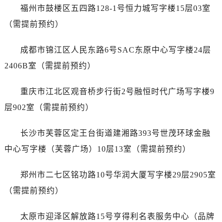
福建省莆田市城厢区霞林街道荔华东大道劳力士售后服务中心（需提前预约）
福州市鼓楼区五四路128-1号恒力城写字楼15层03室
福建省三明市三元区东乾二路劳力士售后服务中心（需提前预约）
（需提前预约）
福建省漳州市龙文区步港路劳力士售后服务中心（需提前预约）
江苏省常州市新北区龙锦路1590号现代传媒中心5号楼10层1008室劳力士售后服务中心（需提前预约）
成都市锦江区人民东路6号SAC东原中心写字楼24层
江苏省淮安市清江浦区淮海北路劳力士售后服务中心（需提前预约）
2406B室（需提前预约）
江苏省连云港市海州区通灌北路劳力士售后服务中心（需提前预约）
江苏省南京市秦淮区中山南路1号南京中心22层22-C1-C3室劳力士售后服务中心（需提前预约）
重庆市江北区观音桥步行街2号融恒时代广场写字楼9
江苏省宿迁市宿城区西湖路劳力士售后服务中心（需提前预约）
层902室（需提前预约）
江苏省泰州市海陵区永定东路399号置地商务中心东塔（华润万象城）17层1706室劳力士售后服务中心（需提前预约）
江苏省徐州市鼓楼区淮海东路29号苏宁广场IFC国际金融中心35层3508室劳力士售后服务中心（需提前预约）
长沙市芙蓉区定王台街道建湘路393号世茂环球金融
江苏省盐城市盐都区世纪大道5号盐城金融城写字楼1号楼16层1604室劳力士售后服务中心（需提前预约）
中心写字楼（芙蓉广场）10层13室（需提前预约）
江苏省扬州市邗江区国展路29号星耀天地写字楼1号楼18层1803室劳力士售后服务中心（需提前预约）
江苏省镇江市京口区中山东路劳力士售后服务中心（需提前预约）
郑州市二七区铭功路10号华润大厦写字楼29层2905室
江西省抚州市临川区赣东大道劳力士售后服务中心（需提前预约）
（需提前预约）
江西省赣州市章贡区文清路劳力士售后服务中心（需提前预约）
江西省吉安市吉州区井冈山大道劳力士售后服务中心（需提前预约）
太原市迎泽区解放路15号亨得利名表服务中心（品牌