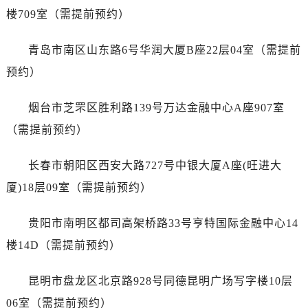
广东省梅州市梅江区金燕大道劳力士售后服务中心（需提前预约）
楼709室（需提前预约）
广东省清远市清城区湖西路劳力士售后服务中心（需提前预约）
广东省汕头市龙湖区长平路劳力士售后服务中心（需提前预约）
青岛市南区山东路6号华润大厦B座22层04室（需提前
广东省汕尾市城区香洲街道园林社区翠园街劳力士售后服务中心（需提前预约）
预约）
广东省韶关市武江区芙蓉新区与老城中心交汇处劳力士售后服务中心（需提前预约）
广东省深圳市罗湖区深南东路5001号华润大厦17层1701室劳力士售后服务中心（需提前预约）
烟台市芝罘区胜利路139号万达金融中心A座907室
广东省阳江市江城区东风一路劳力士售后服务中心（需提前预约）
（需提前预约）
广东省云浮市云城区金山路劳力士售后服务中心（需提前预约）
广东省湛江市赤坎区观海北路劳力士售后服务中心（需提前预约）
长春市朝阳区西安大路727号中银大厦A座(旺进大
广东省肇庆市端州区信安大道与砚都大道交汇处劳力士售后服务中心（需提前预约）
厦)18层09室（需提前预约）
广西壮族自治区百色市右江区中山二路劳力士售后服务中心（需提前预约）
广西壮族自治区北海市海城区北京路劳力士售后服务中心（需提前预约）
贵阳市南明区都司高架桥路33号亨特国际金融中心14
广西壮族自治区崇左市江州区石景林街道友谊大道与丽川路交汇处劳力士售后服务中心（需提前预约）
楼14D（需提前预约）
广西壮族自治区防城港市港口区金花茶大道劳力士售后服务中心（需提前预约）
广西壮族自治区贵港市港北区港城街道布山大道与仙衣路交叉口劳力士售后服务中心（需提前预约）
昆明市盘龙区北京路928号同德昆明广场写字楼10层
广西壮族自治区桂林市秀峰区红岭路劳力士售后服务中心（需提前预约）
06室（需提前预约）