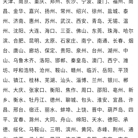
天津、南京、重庆、郑州、长沙、宁波、厦门、福州、南
河南省信阳市浉河区东方红大道劳力士售后服务中心（需提前预约）
河南省许昌市魏都区建安大道与八龙路交叉口劳力士售后服务中心（需提前预约）
昌、金华、嘉兴、扬州、常州、绍兴、徐州、盐城、泰
河南省郑州市二七区民主路10号华润大厦29层2905室劳力士售后服务中心（需提前预约）
州、济南、惠州、苏州、武汉、西安、青岛、无锡、温
河南省周口市川汇区七一路劳力士售后服务中心（需提前预约）
州、沈阳、大连、海口、三亚、佛山、东莞、珠海、哈尔
河南省驻马店市驿城区乐山大道与置地大道交叉口劳力士售后服务中心（需提前预约）
滨、合肥、昆明、太原、石家庄、南宁、南通、长春、烟
湖北省鄂州市鄂城区文星大道劳力士售后服务中心（需提前预约）
台、唐山、廊坊、保定、贵阳、泉州、台州、湖州、中
湖北省黄冈市黄州区赤壁大道劳力士售后服务中心（需提前预约）
山、乌鲁木齐、洛阳、邯郸、秦皇岛、澳门、西宁、潍
湖北省黄石市黄石港区武汉路劳力士售后服务中心（需提前预约）
坊、呼和浩特、沧州、鞍山、赣州、临沂、岳阳、平顶
湖北省荆门市东宝中天街步行街劳力士售后服务中心（需提前预约）
湖北省荆州市荆州区荆中路劳力士售后服务中心（需提前预约）
山、镇江、桂林、芜湖、汕头、淄博、兰州、银川、郴
湖北省十堰市茅箭区人民北路劳力士售后服务中心（需提前预约）
州、大庆、张家口、衡阳、焦作、周口、邵阳、亳州、新
湖北省随州市曾都区青年路劳力士售后服务中心（需提前预约）
乡、衡水、牡丹江、德州、聊城、包头、淮安、宜昌、许
湖北省咸宁市咸安区长安大道劳力士售后服务中心（需提前预约）
昌、邢台、宿迁、丽水、蚌埠、上饶、晋中、葫芦岛、四
湖北省襄阳市樊城区长虹路与人民路交叉口劳力士售后服务中心（需提前预约）
平、宜春、滁州、大同、舟山、绵阳、天水、德阳、承
湖北省孝感市孝南区复兴大道劳力士售后服务中心（需提前预约）
德、绥化、马鞍山、三明、滨州、黄冈、赤峰、荆州、通
湖北省宜昌市西陵区夷陵大道与港窑路劳力士售后服务中心（需提前预约）