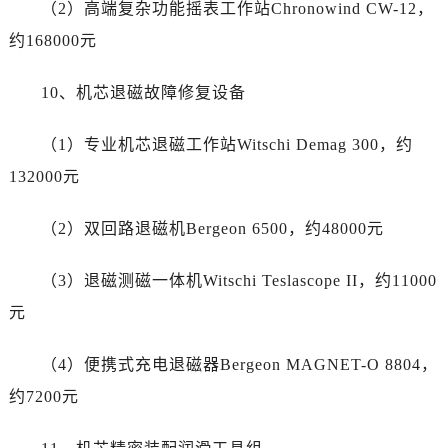
云南省西双版纳傣族自治州景洪市宣慰大道劳力士售后服务中心（需提前预约）
（2）高端复杂功能摇表工作站Chronowind CW-12，
云南省玉溪市红塔区南北大街劳力士售后服务中心（需提前预约）
约168000元
云南省昭通市昭阳区青年路劳力士售后服务中心（需提前预约）
重庆市江北区观音桥步行街2号融恒时代广场9层902室劳力士售后服务中心（需提前预约）
10、机芯退磁故障修复设备
新疆维吾尔自治区乌鲁木齐市天山区红山路26号时代广场（CCMALL）C座17层17-B劳力士售后服务中心（需提前预约）
（1）专业机芯退磁工作站Witschi Demag 300，约
浙江省温州市鹿城区锦绣路1067号置信广场10层1015室劳力士售后服务中心（需提前预约）
黑龙江省哈尔滨市道里区友谊西路600号富力中心T2座写字楼29层03室室劳力士售后服务中心（需提前预约）
132000元
辽宁省大连市中山区人民路15号国际金融大厦7层G室劳力士售后服务中心（需提前预约）
（2）双回路退磁机Bergeon 6500，约48000元
广东省佛山市禅城区季华五路57号万科金融中心C座12层1205室劳力士售后服务中心（需提前预约）
广东省东莞市东城街道鸿福东路1号民盈国贸中心T1写字楼9层907室劳力士售后服务中心（需提前预约）
（3）退磁测磁一体机Witschi Teslascope II，约11000
江苏省无锡市梁溪区人民中路139号恒隆广场写字楼1座11层1104室劳力士售后服务中心（需提前预约）
元
江苏省南通市崇川区工农路57号圆融广场写字楼16层1603室劳力士售后服务中心（需提前预约）
江苏省苏州市苏州工业园区 星港街199号苏州中心办公楼C座22层08室劳力士售后服务中心（需提前预约）
（4）便携式充电退磁器Bergeon MAGNET-O 8804，
湖北省武汉市江汉区解放大道686号世界贸易大厦38层09室劳力士售后服务中心（需提前预约）
约7200元
广西省南宁市青秀区金湖路59号地王大厦12楼1224室劳力士售后服务中心（需提前预约）
安徽省合肥市蜀山区潜山路111号万象城华润大厦B座12楼03室劳力士售后服务中心（需提前预约）