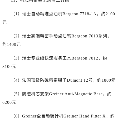
11、机芯精密装配润滑工具组
福建省泉州市丰泽区宝洲路729号浦西万达中心写字楼A座7楼709室劳力士售后服务中心（需提前预约）
山东省青岛市南区山东路6号华润大厦B座22层04室劳力士售后服务中心（需提前预约）
（1）瑞士自动精准点油机Bergeon 7718-1A，约2100
山东省烟台市芝罘区胜利路139号万达金融中心A座907室劳力士售后服务中心（需提前预约）
元
吉林省长春市朝阳区西安大路727号中银大厦A座(旺进大厦)18层09室劳力士售后服务中心（需提前预约）
贵州省贵阳市南明区都司高架桥路33号亨特国际金融中心14楼14D劳力士售后服务中心（需提前预约）
（2）瑞士高端精密手动点油笔Bergeon 7013系列，
云南省昆明市盘龙区北京路928号同德昆明广场写字楼10层06室劳力士售后服务中心（需提前预约）
约1400元
河北省石家庄市长安区中山东路39号勒泰中心写字楼B座13层07室劳力士售后服务中心（需提前预约）
陕西省西安市碑林区南关正街88号华侨城长安国际中心E座6楼10室劳力士售后服务中心（需提前预约）
（3）瑞士专业级快速服务工具Bergeon 7812，约
海南省海口市龙华区金贸东路5号海口华润大厦B座17层1707室劳力士售后服务中心（需提前预约）
3100元
河北省唐山市路南区新华东道100号万达广场写字楼A座10层1002室劳力士售后服务中心（需提前预约）
台州市椒江区东海大道1800号腾达中心东1幢20楼2002室劳力士售后服务中心（需提前预约）
（4）法国顶级防磁精密镊子Dumont 12号，约1800元
节假日正常营业！
（5）防磁机芯支架Greiner Anti-Magnetic Base，约
6200元
（6）Greiner全自动装针机Greiner Hand Fitter X，约