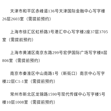
吉林省辽源市龙山区人民大街劳力士售后服务中心（需提前预约）
吉林省梅河口市新华街道梅河大街劳力士售后服务中心（需提前预约）
天津市和平区赤峰道136号天津国际金融中心写字楼
吉林省四平市铁东区紫气大路与南九经街交汇处劳力士售后服务中心（需提前预约）
26层2603室（需提前预约）
吉林省松原市宁江区五环大街劳力士售后服务中心（需提前预约）
吉林省通化市东昌区环通乡江南大街劳力士售后服务中心（需提前预约）
上海市徐汇区虹桥路3号港汇中心写字楼2座37层3705
吉林省延边市延吉市解放路劳力士售后服务中心（需提前预约）
室（需提前预约）
辽宁省鞍山市铁东区站前街劳力士售后服务中心（需提前预约）
辽宁省本溪市平山区胜利路劳力士售后服务中心（需提前预约）
上海市黄浦区南京东路299号宏伊国际广场写字楼8层
辽宁省朝阳市双塔区新华路劳力士售后服务中心（需提前预约）
806室（需提前预约）
辽宁省丹东市振兴区七经街劳力士售后服务中心（需提前预约）
辽宁省抚顺市新抚区东一路劳力士售后服务中心（需提前预约）
南京市秦淮区中山南路1号（新街口）南京中心写字
辽宁省阜新市海州区解放大街劳力士售后服务中心（需提前预约）
楼22层C1-1室（需提前预约）
辽宁省葫芦岛市连山区中央路劳力士售后服务中心（需提前预约）
辽宁省锦州市古塔区中央大街劳力士售后服务中心（需提前预约）
常州市新北区龙锦路1590号现代传媒中心写字楼5号
辽宁省辽阳市白塔区新运大街劳力士售后服务中心（需提前预约）
楼10层1008室（需提前预约）
辽宁省盘锦市兴隆台区石油大街劳力士售后服务中心（需提前预约）