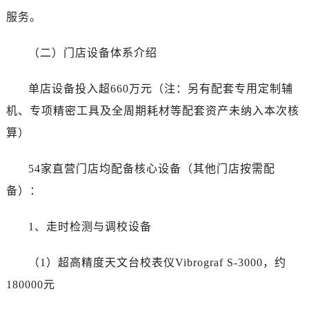
甘肃省合作市人民街劳力士售后服务中心（需提前预约）
服务。
甘肃省嘉峪关市雄关区新华中路劳力士售后服务中心（需提前预约）
甘肃省金昌市金川区北京路劳力士售后服务中心（需提前预约）
（二）门店设备体系介绍
甘肃省酒泉市肃州区西大街劳力士售后服务中心（需提前预约）
甘肃省临夏市城南街道团结路劳力士售后服务中心（需提前预约）
单店设备投入超660万元（注：另有配套专用定制辅
甘肃省陇南市武都区人民路劳力士售后服务中心（需提前预约）
机、专项精密工具及全周期耗材等配套资产未纳入本次核
甘肃省平凉市崆峒区西大街劳力士售后服务中心（需提前预约）
算）
甘肃省庆阳市西峰区南大街劳力士售后服务中心（需提前预约）
甘肃省天水市秦州区民主路劳力士售后服务中心（需提前预约）
54家直营门店均配备核心设备（其他门店按需配
甘肃省武威市凉州区迎宾路劳力士售后服务中心（需提前预约）
备）：
甘肃省张掖市甘州区民乐北路劳力士售后服务中心（需提前预约）
宁夏回族自治区固原市原州区文化街劳力士售后服务中心（需提前预约）
1、走时检测与调校设备
宁夏回族自治区石嘴山市大武口区贺兰山路劳力士售后服务中心（需提前预约）
宁夏回族自治区吴忠市利通区开元大道劳力士售后服务中心（需提前预约）
（1）超高精度天文台校表仪Vibrograf S-3000，约
宁夏回族自治区银川市兴庆区新华东路97号新百中心C馆一层C1-18号商铺劳力士售后服务中心（需提前预约）
180000元
宁夏回族自治区中卫市沙坡头区鼓楼东街劳力士售后服务中心（需提前预约）