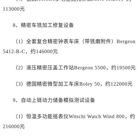
西藏自治区林芝市巴宜区广东路劳力士售后服务中心（需提前预约）
113000元
西藏自治区那曲市色尼区浙江西路劳力士售后服务中心（需提前预约）
西藏自治区日喀则市桑珠孜区上海中路劳力士售后服务中心（需提前预约）
8、精密车铣加工修复设备
西藏自治区山南市乃东区湖北大道劳力士售后服务中心（需提前预约）
云南省保山市隆阳区正阳路劳力士售后服务中心（需提前预约）
（1）全套复合精密钟表车床（带铣磨附件）Bergeon
云南省楚雄彝族自治州楚雄市鹿城南路劳力士售后服务中心（需提前预约）
5412-B-C，约146000元
云南省大理白族自治州大理市建设路劳力士售后服务中心（需提前预约）
云南省德宏傣族景颇族自治州芒市团结大街劳力士售后服务中心（需提前预约）
（2）液压精密压盖工作站Bergeon 5500，约19500元
云南省迪庆藏族自治州香格里拉市长征大道劳力士售后服务中心（需提前预约）
云南省红河哈尼族彝族自治州蒙自市天马路劳力士售后服务中心（需提前预约）
（3）德国精密微型加工车床Boley 50，约122000元
云南省丽江市古城区七星街劳力士售后服务中心（需提前预约）
云南省临沧市临翔区世纪路劳力士售后服务中心（需提前预约）
9、自动上链动力储备模拟测试设备
云南省怒江傈僳族自治州泸水市人民路劳力士售后服务中心（需提前预约）
云南省普洱市思茅区振兴大道劳力士售后服务中心（需提前预约）
（1）恒温多功能摇表仪Witschi Watch Wind 800，约
云南省曲靖市麒麟区学府路劳力士售后服务中心（需提前预约）
216000元
云南省文山壮族苗族自治州文山市东风路劳力士售后服务中心（需提前预约）