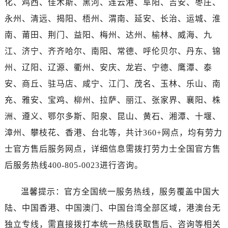
化、鸡西、佳木斯、黑河、连云港、阜阳、吉安、枣庄、
湖南省常德市武陵区人民路劳力士售后服务中心（需提前预约）
湖南省郴州市北湖区国庆北路劳力士售后服务中心（需提前预约）
永州、清远、揭阳、梧州、渭南、延安、长治、运城、淮
湖南省衡阳市雁峰区解放路劳力士售后服务中心（需提前预约）
南、莆田、荆门、益阳、梅州、达州、榆林、威海、九
湖南省怀化市鹤城区迎丰中路劳力士售后服务中心（需提前预约）
江、济宁、齐齐哈尔、南阳、常德、呼伦贝尔、丹东、锦
湖南省娄底市娄星区长青街劳力士售后服务中心（需提前预约）
州、辽阳、辽源、衢州、安庆、龙岩、宁德、鹰潭、泰
湖南省邵阳市双清区东风路劳力士售后服务中心（需提前预约）
安、商丘、驻马店、咸宁、江门、茂名、玉林、乐山、南
湖南省湘潭市雨湖区莲城大道劳力士售后服务中心（需提前预约）
充、雅安、宝鸡、柳州、拉萨、丽江、张家界、襄阳、株
湖南省益阳市赫山区桃花仑路劳力士售后服务中心（需提前预约）
洲、遵义、鄂尔多斯、阳泉、昆山、黄石、湘潭、十堰、
湖南省永州市冷水滩区永州大道与中兴路交叉口劳力士售后服务中心（需提前预约）
湖南省岳阳市岳阳楼区东茅岭路劳力士售后服务中心（需提前预约）
漳州、攀枝花、香港、台北等，共计360+网点，均有劳力
湖南省张家界市永定区解放路劳力士售后服务中心（需提前预约）
士官方售后服务网点，详细信息需拨打劳力士全国官方售
湖南省长沙市芙蓉区建湘路393号世茂环球金融中心写字楼10层1013室劳力士售后服务中心（需提前预约）
后服务热线400-805-0023进行咨询。
湖南省株洲市芦淞区建设南路劳力士售后服务中心（需提前预约）
甘肃省白银市白银区北京路劳力士售后服务中心（需提前预约）
温馨提示：官方全国统一服务热线，服务覆盖中国大
甘肃省定西市安定区解放路劳力士售后服务中心（需提前预约）
陆、中国香港、中国澳门、中国台湾全部区域，港澳台无
甘肃省敦煌市沙州镇阳关中路劳力士售后服务中心（需提前预约）
独立专线，需直接拨打本统一热线获取售后、咨询等相关