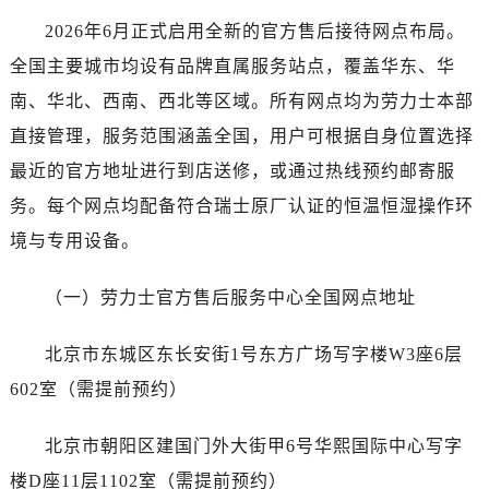
唐山市路南区新华东道100号万达广场写字楼A座10层1002室（需提前预约）
2026年6月正式启用全新的官方售后接待网点布局。
台州市椒江区东海大道1800号腾达中心东1幢20楼2002室（需提前预约）
全国主要城市均设有品牌直属服务站点，覆盖华东、华
黑龙江省大庆市萨尔图区会战大街劳力士售后服务中心（需提前预约）
黑龙江省鹤岗市向阳区红军路劳力士售后服务中心（需提前预约）
南、华北、西南、西北等区域。所有网点均为劳力士本部
黑龙江省黑河市爱辉区中央街劳力士售后服务中心（需提前预约）
直接管理，服务范围涵盖全国，用户可根据自身位置选择
黑龙江省鸡西市鸡冠区红军路劳力士售后服务中心（需提前预约）
最近的官方地址进行到店送修，或通过热线预约邮寄服
黑龙江省佳木斯市向阳区长安路劳力士售后服务中心（需提前预约）
务。每个网点均配备符合瑞士原厂认证的恒温恒湿操作环
黑龙江省牡丹江市东安区太平路劳力士售后服务中心（需提前预约）
境与专用设备。
黑龙江省七台河市桃山区大同街劳力士售后服务中心（需提前预约）
黑龙江省齐齐哈尔市龙沙区龙华路劳力士售后服务中心（需提前预约）
（一）劳力士官方售后服务中心全国网点地址
黑龙江省双鸭山市尖山区新兴大街劳力士售后服务中心（需提前预约）
黑龙江省绥化市北林区新华街与康庄路交叉口劳力士售后服务中心（需提前预约）
北京市东城区东长安街1号东方广场写字楼W3座6层
黑龙江省伊春市伊美区通河路劳力士售后服务中心（需提前预约）
602室（需提前预约）
吉林省白城市洮北区明仁南街劳力士售后服务中心（需提前预约）
吉林省白山市浑江区浑江大街劳力士售后服务中心（需提前预约）
北京市朝阳区建国门外大街甲6号华熙国际中心写字
吉林省吉林市船营区河南街劳力士售后服务中心（需提前预约）
楼D座11层1102室（需提前预约）