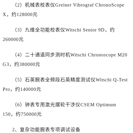
青海省果洛藏族自治州玛沁县团结路劳力士售后服务中心（需提前预约）
（2）机械表校表仪Greiner Vibrograf ChronoScope
青海省海北藏族自治州海晏县将军路劳力士售后服务中心（需提前预约）
X，约128000元
青海省海东市乐都区滨河路劳力士售后服务中心（需提前预约）
青海省海南藏族自治州共和县青海湖大街劳力士售后服务中心（需提前预约）
（3）九维全功能校表仪Witschi Senior 9D，约
青海省海西蒙古族藏族自治州德令哈市柴达木路劳力士售后服务中心（需提前预约）
260000元
青海省黄南藏族自治州同仁市德合隆路劳力士售后服务中心（需提前预约）
青海省西宁市城西区海湖新区西关大道劳力士售后服务中心（需提前预约）
（4）二十通道同步测时机Witschi Chronoscope M20
青海省玉树藏族自治州结古镇胜利路劳力士售后服务中心（需提前预约）
G3，约380000元
陕西省安康市汉滨区金州路劳力士售后服务中心（需提前预约）
陕西省宝鸡市渭滨区经二路劳力士售后服务中心（需提前预约）
（5）石英腕表全频段石英精度测试仪Witschi Q-Test
陕西省汉中市汉台区北大街劳力士售后服务中心（需提前预约）
Pro，约140000元
陕西省商洛市商州区州城街劳力士售后服务中心（需提前预约）
陕西省铜川市王益区红旗街劳力士售后服务中心（需提前预约）
（6）钟表专用激光摆轮干涉仪CSEM Optimum
陕西省渭南市临渭区东风大街劳力士售后服务中心（需提前预约）
150，约750000元
陕西省咸阳市秦都区沣西新城统一西路与白马河路交汇处劳力士售后服务中心（需提前预约）
陕西省延安市宝塔区中心街劳力士售后服务中心（需提前预约）
2、复杂功能腕表专项调试设备