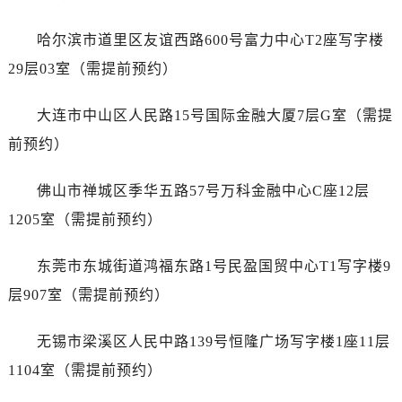
山东省威海市环翠区新威海路89号振华商厦一楼名表维修劳力士售后服务中心（需提前预约）
山东省潍坊市奎文区东风东街劳力士售后服务中心（需提前预约）
哈尔滨市道里区友谊西路600号富力中心T2座写字楼
山东省枣庄市滕州市北辛路与善国路交叉口劳力士售后服务中心（需提前预约）
29层03室（需提前预约）
山东省淄博市张店区金晶大道劳力士售后服务中心（需提前预约）
上海市黄浦区南京东路299号宏伊国际广场写字楼8层806室劳力士售后服务中心（需提前预约）
大连市中山区人民路15号国际金融大厦7层G室（需提
上海市徐汇区虹桥路3号港汇中心2座37层3705室劳力士售后服务中心（需提前预约）
前预约）
浙江省杭州市上城区钱江路1366号华润大厦A座5层503-5室劳力士售后服务中心（需提前预约）
浙江省湖州市吴兴区劳动路劳力士售后服务中心（需提前预约）
佛山市禅城区季华五路57号万科金融中心C座12层
浙江省嘉兴市南湖区广益路705号嘉兴世界贸易中心A座13层1304室劳力士售后服务中心（需提前预约）
1205室（需提前预约）
浙江省金华市金东区东市南街777号金华万达广场4号楼22楼2209室劳力士售后服务中心（需提前预约）
浙江省丽水市莲都区解放街劳力士售后服务中心（需提前预约）
东莞市东城街道鸿福东路1号民盈国贸中心T1写字楼9
浙江省宁波市江北区大闸南路500号来福士广场办公楼20层2009室劳力士售后服务中心（需提前预约）
层907室（需提前预约）
浙江省衢州市柯城区上街劳力士售后服务中心（需提前预约）
浙江省绍兴市越城区胜利东路379号世茂天际中心写字楼8层805室劳力士售后服务中心（需提前预约）
无锡市梁溪区人民中路139号恒隆广场写字楼1座11层
浙江省舟山市定海区解放东路劳力士售后服务中心（需提前预约）
1104室（需提前预约）
澳门特别行政区大堂区议事亭前地（新马路）劳力士售后服务中心（需提前预约）