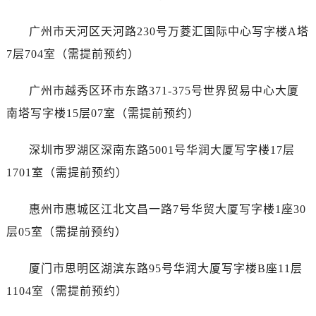
安徽省亳州市谯城区魏武大道劳力士售后服务中心（需提前预约）
安徽省池州市贵池区长江路劳力士售后服务中心（需提前预约）
广州市天河区天河路230号万菱汇国际中心写字楼A塔
安徽省滁州市琅琊区南谯北路劳力士售后服务中心（需提前预约）
7层704室（需提前预约）
安徽省阜阳市颍州区颍州北路劳力士售后服务中心（需提前预约）
安徽省淮北市相山区淮海路劳力士售后服务中心（需提前预约）
广州市越秀区环市东路371-375号世界贸易中心大厦
安徽省淮南市田家庵区国庆中路劳力士售后服务中心（需提前预约）
南塔写字楼15层07室（需提前预约）
安徽省黄山市屯溪区黄山西路劳力士售后服务中心（需提前预约）
安徽省六安市金安区解放中路劳力士售后服务中心（需提前预约）
深圳市罗湖区深南东路5001号华润大厦写字楼17层
安徽省马鞍山市雨山区湖南西路劳力士售后服务中心（需提前预约）
1701室（需提前预约）
安徽省宿州市埇桥区人民中路劳力士售后服务中心（需提前预约）
安徽省铜陵市铜官区石城大道劳力士售后服务中心（需提前预约）
惠州市惠城区江北文昌一路7号华贸大厦写字楼1座30
安徽省芜湖市镜湖区中山路步行街劳力士售后服务中心（需提前预约）
层05室（需提前预约）
安徽省宣城市宣州区叠嶂西路劳力士售后服务中心（需提前预约）
福建省龙岩市新罗区九一南路劳力士售后服务中心（需提前预约）
厦门市思明区湖滨东路95号华润大厦写字楼B座11层
福建省南平市建阳区人民西路劳力士售后服务中心（需提前预约）
1104室（需提前预约）
福建省宁德市蕉城区天湖东路劳力士售后服务中心（需提前预约）