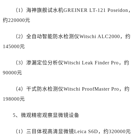
新疆维吾尔自治区可克达拉市幸福路劳力士售后服务中心（需提前预约）
（1）海神旗舰试水机GREINER LT-121 Poseidon，
新疆维吾尔自治区克拉玛依市克拉玛依区友谊路劳力士售后服务中心（需提前预约）
新疆维吾尔自治区库车市库车市文化东路劳力士售后服务中心（需提前预约）
约220000元
新疆维吾尔自治区库尔勒市库尔勒市人民东路劳力士售后服务中心（需提前预约）
（2）全自动智能防水检测仪Witschi ALC2000，约
新疆维吾尔自治区奎屯市团结西街劳力士售后服务中心（需提前预约）
新疆维吾尔自治区昆玉市昆泉街劳力士售后服务中心（需提前预约）
145000元
新疆维吾尔自治区沙湾市三道河子镇世纪大道南路劳力士售后服务中心（需提前预约）
（3）渗漏定位分析仪Witschi Leak Finder Pro，约
新疆维吾尔自治区石河子市北二路劳力士售后服务中心（需提前预约）
新疆维吾尔自治区双河市光明路劳力士售后服务中心（需提前预约）
90000元
新疆维吾尔自治区塔城市塔城地区闻琴路劳力士售后服务中心（需提前预约）
（4）干式防水检测仪Witschi ProofMaster Pro，约
新疆维吾尔自治区铁门关市兴疆路劳力士售后服务中心（需提前预约）
新疆维吾尔自治区图木舒克市图木舒克市中兴街劳力士售后服务中心（需提前预约）
198000元
新疆维吾尔自治区吐鲁番市高昌区文化中路文化中路劳力士售后服务中心（需提前预约）
5、微观精密观察显微镜设备
新疆维吾尔自治区乌苏市乌鲁木齐北路劳力士售后服务中心（需提前预约）
新疆维吾尔自治区五家渠市长征西街劳力士售后服务中心（需提前预约）
（1）三目体视高清显微镜Leica S6D，约320000元
新疆维吾尔自治区新星市东风路劳力士售后服务中心（需提前预约）