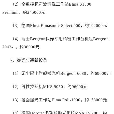
四川省乐山市市中区嘉定中路劳力士售后服务中心（需提前预约）
（2）全数控超声波清洗工作站Elma S1800
四川省凉山州市西昌市大巷口下街劳力士售后服务中心（需提前预约）
Premium，约245000元
四川省泸州市江阳区治平路劳力士售后服务中心（需提前预约）
四川省眉山市东坡区三苏路劳力士售后服务中心（需提前预约）
（3）德国Elma Elmasonic Select 900，约192000元
四川省绵阳市涪城区翠花街劳力士售后服务中心（需提前预约）
四川省南充市高坪区江东大道劳力士售后服务中心（需提前预约）
（4）瑞士Bergeon保养专用精密工作台机组Bergeon
四川省内江市东兴区汉安大道劳力士售后服务中心（需提前预约）
7042-1，约36000元
四川省攀枝花市东区三线大道北段劳力士售后服务中心（需提前预约）
四川省遂宁市船山区香林南路劳力士售后服务中心（需提前预约）
7、抛光与翻新设备
四川省雅安市雨城区熊猫大道劳力士售后服务中心（需提前预约）
四川省宜宾市翠屏区长翠路劳力士售后服务中心（需提前预约）
（1）无尘隔尘旗舰抛光机Bergeon 6680，约69000元
四川省资阳市雁江区滨江大道一段与和平南路劳力士售后服务中心（需提前预约）
（2）线性拉丝机MKS 9050，约96000元
四川省自贡市自流井区华商北路劳力士售后服务中心（需提前预约）
西藏自治区阿里地区噶尔县北京西路劳力士售后服务中心（需提前预约）
（3）镜面抛光工作站Elma Poli-1000，约158000元
西藏自治区昌都市卡若区昌都西路劳力士售后服务中心（需提前预约）
西藏自治区拉萨市城关区北京中路劳力士售后服务中心（需提前预约）
（4）德国Horotec多功能抛光系统MSA 15.200，约