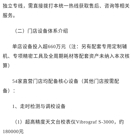
湖南省株洲市芦淞区建设南路劳力士售后服务中心（需提前预约）
独立专线，需直接拨打本统一热线获取售后、咨询等相关
甘肃省白银市白银区北京路劳力士售后服务中心（需提前预约）
服务。
甘肃省定西市安定区解放路劳力士售后服务中心（需提前预约）
甘肃省敦煌市沙州镇阳关中路劳力士售后服务中心（需提前预约）
（二）门店设备体系介绍
甘肃省合作市人民街劳力士售后服务中心（需提前预约）
甘肃省嘉峪关市雄关区新华中路劳力士售后服务中心（需提前预约）
单店设备投入超660万元（注：另有配套专用定制辅
甘肃省金昌市金川区北京路劳力士售后服务中心（需提前预约）
机、专项精密工具及全周期耗材等配套资产未纳入本次核
甘肃省酒泉市肃州区西大街劳力士售后服务中心（需提前预约）
算）
甘肃省临夏市城南街道团结路劳力士售后服务中心（需提前预约）
甘肃省陇南市武都区人民路劳力士售后服务中心（需提前预约）
54家直营门店均配备核心设备（其他门店按需配
甘肃省平凉市崆峒区西大街劳力士售后服务中心（需提前预约）
备）：
甘肃省庆阳市西峰区南大街劳力士售后服务中心（需提前预约）
甘肃省天水市秦州区民主路劳力士售后服务中心（需提前预约）
1、走时检测与调校设备
甘肃省武威市凉州区迎宾路劳力士售后服务中心（需提前预约）
甘肃省张掖市甘州区民乐北路劳力士售后服务中心（需提前预约）
（1）超高精度天文台校表仪Vibrograf S-3000，约
宁夏回族自治区固原市原州区文化街劳力士售后服务中心（需提前预约）
180000元