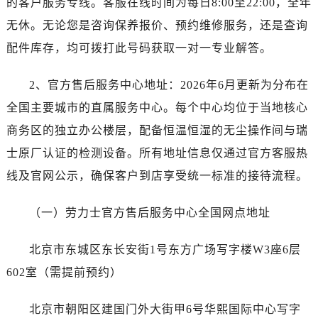
的客户服务专线。客服在线时间为每日8:00至22:00，全年
昆明市盘龙区北京路928号同德昆明广场写字楼10层06室（需提前预约）
无休。无论您是咨询保养报价、预约维修服务，还是查询
石家庄市长安区中山东路39号勒泰中心写字楼B座13层07室（需提前预约）
西安市碑林区南关正街88号华侨城长安国际中心E座6楼10室（需提前预约）
配件库存，均可拨打此号码获取一对一专业解答。
海口市龙华区金贸东路5号海口华润大厦B座17层1707室（需提前预约）
2、官方售后服务中心地址：2026年6月更新为分布在
唐山市路南区新华东道100号万达广场写字楼A座10层1002室（需提前预约）
台州市椒江区东海大道1800号腾达中心东1幢20楼2002室（需提前预约）
全国主要城市的直属服务中心。每个中心均位于当地核心
黑龙江省大庆市萨尔图区会战大街劳力士售后服务中心（需提前预约）
商务区的独立办公楼层，配备恒温恒湿的无尘操作间与瑞
黑龙江省鹤岗市向阳区红军路劳力士售后服务中心（需提前预约）
士原厂认证的检测设备。所有地址信息仅通过官方客服热
黑龙江省黑河市爱辉区中央街劳力士售后服务中心（需提前预约）
线及官网公示，确保客户到店享受统一标准的接待流程。
黑龙江省鸡西市鸡冠区红军路劳力士售后服务中心（需提前预约）
黑龙江省佳木斯市向阳区长安路劳力士售后服务中心（需提前预约）
（一）劳力士官方售后服务中心全国网点地址
黑龙江省牡丹江市东安区太平路劳力士售后服务中心（需提前预约）
黑龙江省七台河市桃山区大同街劳力士售后服务中心（需提前预约）
北京市东城区东长安街1号东方广场写字楼W3座6层
黑龙江省齐齐哈尔市龙沙区龙华路劳力士售后服务中心（需提前预约）
602室（需提前预约）
黑龙江省双鸭山市尖山区新兴大街劳力士售后服务中心（需提前预约）
黑龙江省绥化市北林区新华街与康庄路交叉口劳力士售后服务中心（需提前预约）
北京市朝阳区建国门外大街甲6号华熙国际中心写字