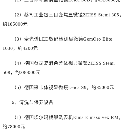
新疆维吾尔自治区吐鲁番市高昌区文化中路文化中路劳力士售后服务中心（需提前预约）
新疆维吾尔自治区乌苏市乌鲁木齐北路劳力士售后服务中心（需提前预约）
（2）蔡司工业级三目变焦显微镜ZEISS Stemi 305，
新疆维吾尔自治区五家渠市长征西街劳力士售后服务中心（需提前预约）
约185000元
新疆维吾尔自治区新星市东风路劳力士售后服务中心（需提前预约）
新疆维吾尔自治区伊宁市解放西路劳力士售后服务中心（需提前预约）
（3）全光谱LED数码检测显微镜GemOro Elite
贵州省安顺市西秀区中华南路劳力士售后服务中心（需提前预约）
1030，约4200元
贵州省毕节市七星关区松山路劳力士售后服务中心（需提前预约）
贵州省六盘水市钟山区钟山大道劳力士售后服务中心（需提前预约）
（4）德国蔡司复消色差体视显微镜ZEISS Stemi
贵州省黔东南苗族侗族自治州凯里市北京西路劳力士售后服务中心（需提前预约）
508，约380000元
贵州省黔西南布依族苗族自治州兴义市大道与桔香路交汇处劳力士售后服务中心（需提前预约）
贵州省铜仁市碧江区民主路劳力士售后服务中心（需提前预约）
（5）德国徕卡体视显微镜Leica S9，约85000元
贵州省遵义市红花岗区共青大道与嵩山路交叉口劳力士售后服务中心（需提前预约）
四川省阿坝州市马尔康市团结街劳力士售后服务中心（需提前预约）
6、清洗与保养设备
四川省巴中市巴州区江北大道劳力士售后服务中心（需提前预约）
四川省成都市锦江区人民东路6号SAC东原中心24层2406B室劳力士售后服务中心（需提前预约）
（1）德国埃尔玛旗舰洗表机Elma Elmasolvex RM，
四川省达州市通川区中心广场、老车坝劳力士售后服务中心（需提前预约）
约78000元