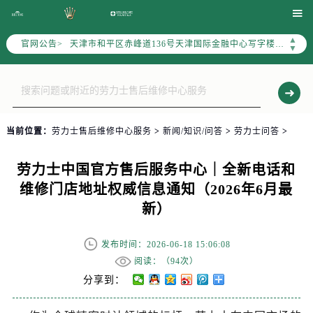
北京市东城区东长安街1号东方广场写字楼W3座6层602室（需提前预约）

北京市朝阳区建国门外大街甲6号华熙国际中心写字楼D座11层1102室（需提前预约）
▲
官网公告>
天津市和平区赤峰道136号天津国际金融中心写字楼26层2603室（需提前预约）
▼
上海市徐汇区虹桥路3号港汇中心写字楼2座37层3705室（需提前预约）
上海市黄浦区南京东路299号宏伊国际广场写字楼8层806室（需提前预约）
南京市秦淮区中山南路1号（新街口）南京中心写字楼22层C1-1室（需提前预约）
常州市新北区龙锦路1590号现代传媒中心写字楼5号楼10层1008室（需提前预约）
当前位置：
劳力士售后维修中心服务
>
新闻/知识/问答
>
劳力士问答
>
徐州市鼓楼区淮海东路29号苏宁广场IFC国际金融中心写字楼35层3508室（需提前预约）
扬州市邗江区国展路29号星耀天地写字楼1号楼18层1803室（需提前预约）
劳力士中国官方售后服务中心｜全新电话和
盐城市盐都区世纪大道5号盐城金融城写字楼1号楼16层1604室（需提前预约）
维修门店地址权威信息通知（2026年6月最
泰州市海陵区永定东路399号置地商务中心东塔写字楼（华润万象城）17层1706室（需提前预约）
新）
宁波市江北区大闸南路500号来福士广场办公楼20层2009室（需提前预约）
杭州市上城区钱江路1366号华润大厦写字楼A座5层503-5室（需提前预约）
发布时间：2026-06-18 15:06:08
金华市金东区东市南街777号金华万达广场写字楼4号楼22层2209室（需提前预约）
阅读：（
94次）
绍兴市越城区胜利东路379号世茂天际中心写字楼8层805室（需提前预约）
分享到：
嘉兴市南湖区广益路705号嘉兴世界贸易中心写字楼A座13层1304室（需提前预约）