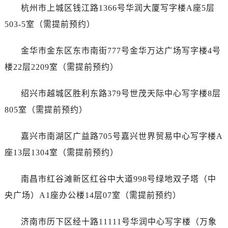
内蒙古自治区呼伦贝尔市海拉尔区中央街劳力士售后服务中心（需提前预约）
杭州市上城区钱江路1366号华润大厦写字楼A座5层
内蒙古自治区通辽市科尔沁区明仁大街劳力士售后服务中心（需提前预约）
503-5室（需提前预约）
内蒙古自治区乌海市海勃湾区人民南路劳力士售后服务中心（需提前预约）
内蒙古自治区乌兰察布市集宁区恩和大街劳力士售后服务中心（需提前预约）
金华市金东区东市南街777号金华万达广场写字楼4号
内蒙古自治区锡林郭勒盟市锡林浩特市光明街与额尔敦路交叉口劳力士售后服务中心（需提前预约）
楼22层2209室（需提前预约）
内蒙古自治区兴安盟市乌兰浩特市兴安大街劳力士售后服务中心（需提前预约）
山西省大同市平城区迎宾街劳力士售后服务中心（需提前预约）
绍兴市越城区胜利东路379号世茂天际中心写字楼8层
山西省晋城市城区黄华街劳力士售后服务中心（需提前预约）
805室（需提前预约）
山西省晋中市榆次区顺城街劳力士售后服务中心（需提前预约）
山西省临汾市尧都区解放路劳力士售后服务中心（需提前预约）
嘉兴市南湖区广益路705号嘉兴世界贸易中心写字楼A
山西省吕梁市离石区永宁中路与建设街交叉口劳力士售后服务中心（需提前预约）
座13层1304室（需提前预约）
山西省朔州市朔城区怡西路与鄯阳西街交汇处劳力士售后服务中心（需提前预约）
山西省忻州市忻府区和平东街与七一南路交叉口劳力士售后服务中心（需提前预约）
南昌市红谷滩新区红谷中大道998号绿地双子塔（中
山西省阳泉市郊区平阳东街与新城大道交叉口劳力士售后服务中心（需提前预约）
央广场）A1座办公楼14层07室（需提前预约）
山西省运城市盐湖区河东街劳力士售后服务中心（需提前预约）
山西省长治市潞州区英雄中路劳力士售后服务中心（需提前预约）
济南市历下区经十路11111号华润中心写字楼（万象