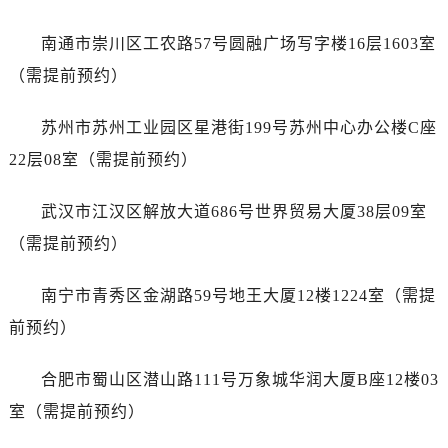
浙江省衢州市柯城区上街劳力士售后服务中心（需提前预约）
浙江省绍兴市越城区胜利东路379号世茂天际中心写字楼8层805室劳力士售后服务中心（需提前预约）
南通市崇川区工农路57号圆融广场写字楼16层1603室
浙江省舟山市定海区解放东路劳力士售后服务中心（需提前预约）
（需提前预约）
澳门特别行政区大堂区议事亭前地（新马路）劳力士售后服务中心（需提前预约）
澳门特别行政区风顺堂区南湾大马路劳力士售后服务中心（需提前预约）
苏州市苏州工业园区星港街199号苏州中心办公楼C座
澳门特别行政区花地玛堂区关闸广场劳力士售后服务中心（需提前预约）
22层08室（需提前预约）
澳门特别行政区花王堂区大三巴商圈劳力士售后服务中心（需提前预约）
澳门特别行政区嘉模堂区官也街劳力士售后服务中心（需提前预约）
武汉市江汉区解放大道686号世界贸易大厦38层09室
澳门省路氹城市金光大道劳力士售后服务中心（需提前预约）
（需提前预约）
澳门特别行政区望德堂区塔石广场劳力士售后服务中心（需提前预约）
福建省福州市鼓楼区五四路128-1号恒力城写字楼15层03室劳力士售后服务中心（需提前预约）
南宁市青秀区金湖路59号地王大厦12楼1224室（需提
福建省厦门市思明区湖滨东路95号万象城华润大厦B座11层1104室劳力士售后服务中心（需提前预约）
前预约）
广东省潮州市潮安区新风路与潮汕路交汇处劳力士售后服务中心（需提前预约）
广东省广州市天河区天河路230号万菱汇国际中心A塔7层704室劳力士售后服务中心（需提前预约）
合肥市蜀山区潜山路111号万象城华润大厦B座12楼03
广东省广州市越秀区环市东路371-375号世界贸易中心大厦南塔15层1507室劳力士售后服务中心（需提前预约）
室（需提前预约）
广东省河源市源城区越王大道劳力士售后服务中心（需提前预约）