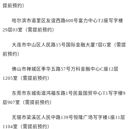
山东省莱芜市文化南路8号银座商城名表维修一楼名表维修劳力士售后服务中心（需提前预约）
提前预约）
山东省临沂市兰山区解放路劳力士售后服务中心（需提前预约）
山东省日照市东港区烟台路劳力士售后服务中心（需提前预约）
哈尔滨市道里区友谊西路600号富力中心T2座写字楼
山东省泰安市泰山区财源街道泰山大街劳力士售后服务中心（需提前预约）
29层03室（需提前预约）
山东省威海市环翠区新威海路89号振华商厦一楼名表维修劳力士售后服务中心（需提前预约）
山东省潍坊市奎文区东风东街劳力士售后服务中心（需提前预约）
大连市中山区人民路15号国际金融大厦7层G室（需提
山东省枣庄市滕州市北辛路与善国路交叉口劳力士售后服务中心（需提前预约）
前预约）
山东省淄博市张店区金晶大道劳力士售后服务中心（需提前预约）
上海市黄浦区南京东路299号宏伊国际广场写字楼8层806室劳力士售后服务中心（需提前预约）
佛山市禅城区季华五路57号万科金融中心C座12层
上海市徐汇区虹桥路3号港汇中心2座37层3705室劳力士售后服务中心（需提前预约）
1205室（需提前预约）
浙江省杭州市上城区钱江路1366号华润大厦A座5层503-5室劳力士售后服务中心（需提前预约）
浙江省湖州市吴兴区劳动路劳力士售后服务中心（需提前预约）
东莞市东城街道鸿福东路1号民盈国贸中心T1写字楼9
浙江省嘉兴市南湖区广益路705号嘉兴世界贸易中心A座13层1304室劳力士售后服务中心（需提前预约）
层907室（需提前预约）
浙江省金华市金东区东市南街777号金华万达广场4号楼22楼2209室劳力士售后服务中心（需提前预约）
浙江省丽水市莲都区解放街劳力士售后服务中心（需提前预约）
无锡市梁溪区人民中路139号恒隆广场写字楼1座11层
浙江省宁波市江北区大闸南路500号来福士广场办公楼20层2009室劳力士售后服务中心（需提前预约）
1104室（需提前预约）