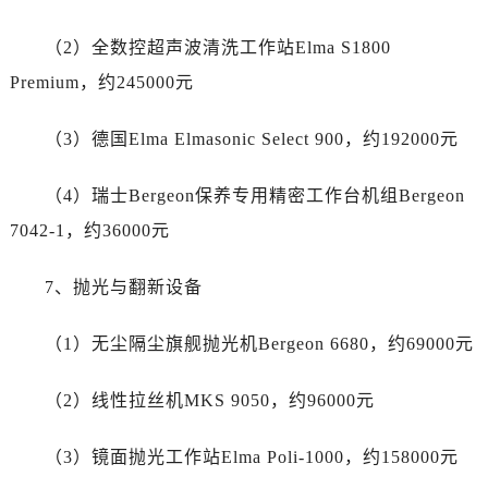
四川省德阳市旌阳区长江西路、南街劳力士售后服务中心（需提前预约）
四川省甘孜州市康定市情歌广场、箭炉街劳力士售后服务中心（需提前预约）
（2）全数控超声波清洗工作站Elma S1800
四川省广安市广安区建安南路劳力士售后服务中心（需提前预约）
Premium，约245000元
四川省广元市利州区老城南北街、东大街劳力士售后服务中心（需提前预约）
四川省乐山市市中区嘉定中路劳力士售后服务中心（需提前预约）
（3）德国Elma Elmasonic Select 900，约192000元
四川省凉山州市西昌市大巷口下街劳力士售后服务中心（需提前预约）
四川省泸州市江阳区治平路劳力士售后服务中心（需提前预约）
（4）瑞士Bergeon保养专用精密工作台机组Bergeon
四川省眉山市东坡区三苏路劳力士售后服务中心（需提前预约）
7042-1，约36000元
四川省绵阳市涪城区翠花街劳力士售后服务中心（需提前预约）
四川省南充市高坪区江东大道劳力士售后服务中心（需提前预约）
7、抛光与翻新设备
四川省内江市东兴区汉安大道劳力士售后服务中心（需提前预约）
（1）无尘隔尘旗舰抛光机Bergeon 6680，约69000元
四川省攀枝花市东区三线大道北段劳力士售后服务中心（需提前预约）
四川省遂宁市船山区香林南路劳力士售后服务中心（需提前预约）
（2）线性拉丝机MKS 9050，约96000元
四川省雅安市雨城区熊猫大道劳力士售后服务中心（需提前预约）
四川省宜宾市翠屏区长翠路劳力士售后服务中心（需提前预约）
（3）镜面抛光工作站Elma Poli-1000，约158000元
四川省资阳市雁江区滨江大道一段与和平南路劳力士售后服务中心（需提前预约）