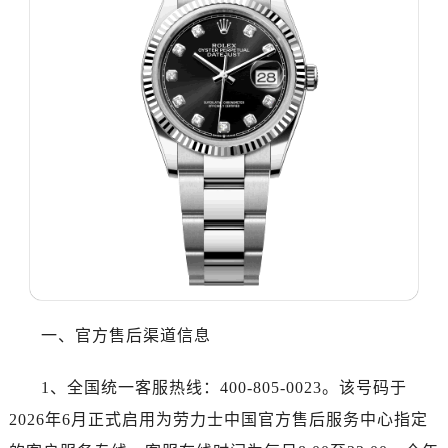
温州市鹿城区锦绣路1067号置信广场10层1015室（需提前预约）
哈尔滨市道里区友谊西路600号富力中心T2座写字楼29层03室（需提前预约，营业时间：8:30-18:30）
大连市中山区人民路15号国际金融大厦7层G室（需提前预约）
佛山市禅城区季华五路57号万科金融中心C座12层1205室（需提前预约）
东莞市东城街道鸿福东路1号民盈国贸中心T1写字楼9层907室（需提前预约）
无锡市梁溪区人民中路139号恒隆广场写字楼1座11层1104室（需提前预约）
南通市崇川区工农路57号圆融广场写字楼16层1603室（需提前预约）
苏州市苏州工业园区星港街199号苏州中心办公楼C座22层08室（需提前预约）
武汉市江汉区解放大道686号世界贸易大厦38层09室（需提前预约）
南宁市青秀区金湖路59号地王大厦12楼1224室（需提前预约）
合肥市蜀山区潜山路111号万象城华润大厦B座12楼03室（需提前预约）
泉州市丰泽区宝洲路729号浦西万达中心写字楼A座7楼709室（需提前预约）
一、官方售后渠道信息
青岛市南区山东路6号华润大厦B座22层04室（需提前预约）
烟台市芝罘区胜利路139号万达金融中心A座907室（需提前预约）
1、全国统一客服热线：400-805-0023。该号码于
长春市朝阳区西安大路727号中银大厦A座(旺进大厦)18层09室（需提前预约）
2026年6月正式启用为劳力士中国官方售后服务中心指定
贵阳市南明区都司高架桥路33号亨特国际金融中心14楼14D（需提前预约）