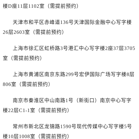
黑龙江省伊春市伊美区通河路劳力士售后服务中心（需提前预约）
楼D座11层1102室（需提前预约）
吉林省白城市洮北区明仁南街劳力士售后服务中心（需提前预约）
吉林省白山市浑江区浑江大街劳力士售后服务中心（需提前预约）
天津市和平区赤峰道136号天津国际金融中心写字楼
吉林省吉林市船营区河南街劳力士售后服务中心（需提前预约）
26层2603室（需提前预约）
吉林省辽源市龙山区人民大街劳力士售后服务中心（需提前预约）
吉林省梅河口市新华街道梅河大街劳力士售后服务中心（需提前预约）
上海市徐汇区虹桥路3号港汇中心写字楼2座37层3705
吉林省四平市铁东区紫气大路与南九经街交汇处劳力士售后服务中心（需提前预约）
室（需提前预约）
吉林省松原市宁江区五环大街劳力士售后服务中心（需提前预约）
吉林省通化市东昌区环通乡江南大街劳力士售后服务中心（需提前预约）
上海市黄浦区南京东路299号宏伊国际广场写字楼8层
吉林省延边市延吉市解放路劳力士售后服务中心（需提前预约）
806室（需提前预约）
辽宁省鞍山市铁东区站前街劳力士售后服务中心（需提前预约）
辽宁省本溪市平山区胜利路劳力士售后服务中心（需提前预约）
南京市秦淮区中山南路1号（新街口）南京中心写字
辽宁省朝阳市双塔区新华路劳力士售后服务中心（需提前预约）
楼22层C1-1室（需提前预约）
辽宁省丹东市振兴区七经街劳力士售后服务中心（需提前预约）
辽宁省抚顺市新抚区东一路劳力士售后服务中心（需提前预约）
常州市新北区龙锦路1590号现代传媒中心写字楼5号
辽宁省阜新市海州区解放大街劳力士售后服务中心（需提前预约）
楼10层1008室（需提前预约）