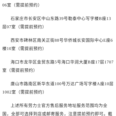
广西壮族自治区崇左市江州区石景林街道友谊大道与丽川路交汇处劳力士售后服务中心（需提前预约）
06室（需提前预约）
广西壮族自治区防城港市港口区金花茶大道劳力士售后服务中心（需提前预约）
广西壮族自治区贵港市港北区港城街道布山大道与仙衣路交叉口劳力士售后服务中心（需提前预约）
石家庄市长安区中山东路39号勒泰中心写字楼B座13
广西壮族自治区桂林市秀峰区红岭路劳力士售后服务中心（需提前预约）
层07室（需提前预约）
广西壮族自治区河池市金城江区金城江街道朝阳路劳力士售后服务中心（需提前预约）
广西壮族自治区贺州市八步区城东街道灵峰南路劳力士售后服务中心（需提前预约）
西安市碑林区南关正街88号华侨城长安国际中心E座6
广西壮族自治区来宾市兴宾区桂中大道劳力士售后服务中心（需提前预约）
楼10室（需提前预约）
广西壮族自治区柳州市城中区中山中路劳力士售后服务中心（需提前预约）
广西壮族自治区钦州市钦南区金海湾东大街劳力士售后服务中心（需提前预约）
海口市龙华区金贸东路5号海口华润大厦B座17层1707
广西壮族自治区梧州市万秀区龙湖镇高旺路劳力士售后服务中心（需提前预约）
室（需提前预约）
广西壮族自治区玉林市玉州区金玉路劳力士售后服务中心（需提前预约）
海南省儋州市儋州市那大镇兰洋北路劳力士售后服务中心（需提前预约）
唐山市路南区新华东道100号万达广场写字楼A座10层
海南省东方市八所镇解放西路劳力士售后服务中心（需提前预约）
1002室（需提前预约）
海南省琼海市嘉积镇东风路劳力士售后服务中心（需提前预约）
海南省三沙市西沙区西沙群岛永兴岛北京路劳力士售后服务中心（需提前预约）
上述所有劳力士官方售后服务地址服务范围均为全
海南省三亚市吉阳区迎宾路劳力士售后服务中心（需提前预约）
国，全部可选择到店或邮寄服务，注意提前预约即可。截