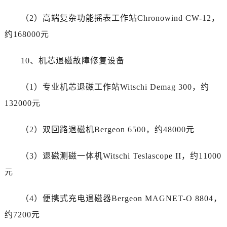
云南省怒江傈僳族自治州泸水市人民路劳力士售后服务中心（需提前预约）
（2）高端复杂功能摇表工作站Chronowind CW-12，
云南省普洱市思茅区振兴大道劳力士售后服务中心（需提前预约）
云南省曲靖市麒麟区学府路劳力士售后服务中心（需提前预约）
约168000元
云南省文山壮族苗族自治州文山市东风路劳力士售后服务中心（需提前预约）
10、机芯退磁故障修复设备
云南省西双版纳傣族自治州景洪市宣慰大道劳力士售后服务中心（需提前预约）
云南省玉溪市红塔区南北大街劳力士售后服务中心（需提前预约）
（1）专业机芯退磁工作站Witschi Demag 300，约
云南省昭通市昭阳区青年路劳力士售后服务中心（需提前预约）
132000元
重庆市江北区观音桥步行街2号融恒时代广场9层902室劳力士售后服务中心（需提前预约）
新疆维吾尔自治区乌鲁木齐市天山区红山路26号时代广场（CCMALL）C座17层17-B劳力士售后服务中心（需提前预约）
（2）双回路退磁机Bergeon 6500，约48000元
浙江省温州市鹿城区锦绣路1067号置信广场10层1015室劳力士售后服务中心（需提前预约）
黑龙江省哈尔滨市道里区友谊西路600号富力中心T2座写字楼29层03室室劳力士售后服务中心（需提前预约）
（3）退磁测磁一体机Witschi Teslascope II，约11000
辽宁省大连市中山区人民路15号国际金融大厦7层G室劳力士售后服务中心（需提前预约）
元
广东省佛山市禅城区季华五路57号万科金融中心C座12层1205室劳力士售后服务中心（需提前预约）
广东省东莞市东城街道鸿福东路1号民盈国贸中心T1写字楼9层907室劳力士售后服务中心（需提前预约）
（4）便携式充电退磁器Bergeon MAGNET-O 8804，
江苏省无锡市梁溪区人民中路139号恒隆广场写字楼1座11层1104室劳力士售后服务中心（需提前预约）
约7200元
江苏省南通市崇川区工农路57号圆融广场写字楼16层1603室劳力士售后服务中心（需提前预约）