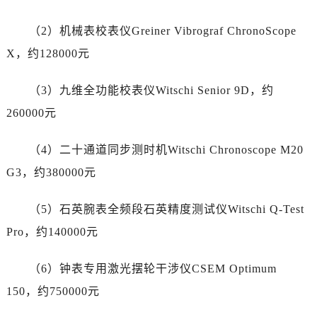
宁夏回族自治区石嘴山市大武口区贺兰山路劳力士售后服务中心（需提前预约）
宁夏回族自治区吴忠市利通区开元大道劳力士售后服务中心（需提前预约）
（2）机械表校表仪Greiner Vibrograf ChronoScope
宁夏回族自治区银川市兴庆区新华东路97号新百中心C馆一层C1-18号商铺劳力士售后服务中心（需提前预约）
X，约128000元
宁夏回族自治区中卫市沙坡头区鼓楼东街劳力士售后服务中心（需提前预约）
青海省果洛藏族自治州玛沁县团结路劳力士售后服务中心（需提前预约）
（3）九维全功能校表仪Witschi Senior 9D，约
青海省海北藏族自治州海晏县将军路劳力士售后服务中心（需提前预约）
260000元
青海省海东市乐都区滨河路劳力士售后服务中心（需提前预约）
青海省海南藏族自治州共和县青海湖大街劳力士售后服务中心（需提前预约）
（4）二十通道同步测时机Witschi Chronoscope M20
青海省海西蒙古族藏族自治州德令哈市柴达木路劳力士售后服务中心（需提前预约）
G3，约380000元
青海省黄南藏族自治州同仁市德合隆路劳力士售后服务中心（需提前预约）
青海省西宁市城西区海湖新区西关大道劳力士售后服务中心（需提前预约）
（5）石英腕表全频段石英精度测试仪Witschi Q-Test
青海省玉树藏族自治州结古镇胜利路劳力士售后服务中心（需提前预约）
Pro，约140000元
陕西省安康市汉滨区金州路劳力士售后服务中心（需提前预约）
陕西省宝鸡市渭滨区经二路劳力士售后服务中心（需提前预约）
（6）钟表专用激光摆轮干涉仪CSEM Optimum
陕西省汉中市汉台区北大街劳力士售后服务中心（需提前预约）
150，约750000元
陕西省商洛市商州区州城街劳力士售后服务中心（需提前预约）