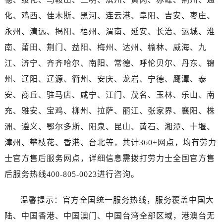
湖北省咸宁市咸安区长安大道劳力士售后服务中心（需提前预约）
化、鸡西、佳木斯、黑河、连云港、阜阳、吉安、枣庄、
湖北省襄阳市樊城区长虹路与人民路交叉口劳力士售后服务中心（需提前预约）
永州、清远、揭阳、梧州、渭南、延安、长治、运城、淮
湖北省孝感市孝南区复兴大道劳力士售后服务中心（需提前预约）
湖北省宜昌市西陵区夷陵大道与港窑路劳力士售后服务中心（需提前预约）
南、莆田、荆门、益阳、梅州、达州、榆林、威海、九
湖南省常德市武陵区人民路劳力士售后服务中心（需提前预约）
江、济宁、齐齐哈尔、南阳、常德、呼伦贝尔、丹东、锦
湖南省郴州市北湖区国庆北路劳力士售后服务中心（需提前预约）
州、辽阳、辽源、衢州、安庆、龙岩、宁德、鹰潭、泰
湖南省衡阳市雁峰区解放路劳力士售后服务中心（需提前预约）
安、商丘、驻马店、咸宁、江门、茂名、玉林、乐山、南
湖南省怀化市鹤城区迎丰中路劳力士售后服务中心（需提前预约）
充、雅安、宝鸡、柳州、拉萨、丽江、张家界、襄阳、株
湖南省娄底市娄星区长青街劳力士售后服务中心（需提前预约）
洲、遵义、鄂尔多斯、阳泉、昆山、黄石、湘潭、十堰、
湖南省邵阳市双清区东风路劳力士售后服务中心（需提前预约）
漳州、攀枝花、香港、台北等，共计360+网点，均有劳力
湖南省湘潭市雨湖区莲城大道劳力士售后服务中心（需提前预约）
湖南省益阳市赫山区桃花仑路劳力士售后服务中心（需提前预约）
士官方售后服务网点，详细信息需拨打劳力士全国官方售
湖南省永州市冷水滩区永州大道与中兴路交叉口劳力士售后服务中心（需提前预约）
后服务热线400-805-0023进行咨询。
湖南省岳阳市岳阳楼区东茅岭路劳力士售后服务中心（需提前预约）
湖南省张家界市永定区解放路劳力士售后服务中心（需提前预约）
温馨提示：官方全国统一服务热线，服务覆盖中国大
湖南省长沙市芙蓉区建湘路393号世茂环球金融中心写字楼10层1013室劳力士售后服务中心（需提前预约）
陆、中国香港、中国澳门、中国台湾全部区域，港澳台无