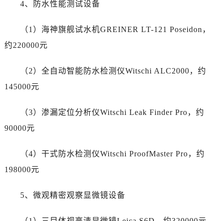
4、防水性能测试设备
新疆维吾尔自治区和田市和田市北京西路劳力士售后服务中心（需提前预约）
新疆维吾尔自治区胡杨河市胡杨河市胡杨路劳力士售后服务中心（需提前预约）
（1）海神旗舰试水机GREINER LT-121 Poseidon，
新疆维吾尔自治区霍尔果斯市亚欧北路劳力士售后服务中心（需提前预约）
约220000元
新疆维吾尔自治区喀什市解放北路劳力士售后服务中心（需提前预约）
新疆维吾尔自治区可克达拉市幸福路劳力士售后服务中心（需提前预约）
（2）全自动智能防水检测仪Witschi ALC2000，约
新疆维吾尔自治区克拉玛依市克拉玛依区友谊路劳力士售后服务中心（需提前预约）
145000元
新疆维吾尔自治区库车市库车市文化东路劳力士售后服务中心（需提前预约）
新疆维吾尔自治区库尔勒市库尔勒市人民东路劳力士售后服务中心（需提前预约）
（3）渗漏定位分析仪Witschi Leak Finder Pro，约
新疆维吾尔自治区奎屯市团结西街劳力士售后服务中心（需提前预约）
90000元
新疆维吾尔自治区昆玉市昆泉街劳力士售后服务中心（需提前预约）
新疆维吾尔自治区沙湾市三道河子镇世纪大道南路劳力士售后服务中心（需提前预约）
（4）干式防水检测仪Witschi ProofMaster Pro，约
新疆维吾尔自治区石河子市北二路劳力士售后服务中心（需提前预约）
198000元
新疆维吾尔自治区双河市光明路劳力士售后服务中心（需提前预约）
新疆维吾尔自治区塔城市塔城地区闻琴路劳力士售后服务中心（需提前预约）
5、微观精密观察显微镜设备
新疆维吾尔自治区铁门关市兴疆路劳力士售后服务中心（需提前预约）
新疆维吾尔自治区图木舒克市图木舒克市中兴街劳力士售后服务中心（需提前预约）
（1）三目体视高清显微镜Leica S6D，约320000元