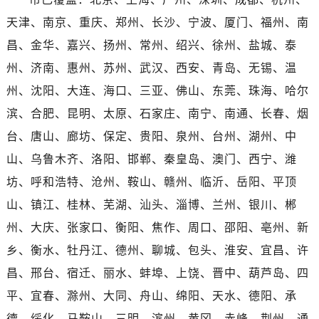
河南省濮阳市大华龙区开州路绿城路交叉口劳力士售后服务中心（需提前预约）
天津、南京、重庆、郑州、长沙、宁波、厦门、福州、南
河南省三门峡市湖滨区和平路劳力士售后服务中心（需提前预约）
昌、金华、嘉兴、扬州、常州、绍兴、徐州、盐城、泰
河南省商丘市梁园区神火大道劳力士售后服务中心（需提前预约）
河南省新乡市红旗区人民路劳力士售后服务中心（需提前预约）
州、济南、惠州、苏州、武汉、西安、青岛、无锡、温
河南省信阳市浉河区东方红大道劳力士售后服务中心（需提前预约）
州、沈阳、大连、海口、三亚、佛山、东莞、珠海、哈尔
河南省许昌市魏都区建安大道与八龙路交叉口劳力士售后服务中心（需提前预约）
滨、合肥、昆明、太原、石家庄、南宁、南通、长春、烟
河南省郑州市二七区民主路10号华润大厦29层2905室劳力士售后服务中心（需提前预约）
台、唐山、廊坊、保定、贵阳、泉州、台州、湖州、中
河南省周口市川汇区七一路劳力士售后服务中心（需提前预约）
山、乌鲁木齐、洛阳、邯郸、秦皇岛、澳门、西宁、潍
河南省驻马店市驿城区乐山大道与置地大道交叉口劳力士售后服务中心（需提前预约）
坊、呼和浩特、沧州、鞍山、赣州、临沂、岳阳、平顶
湖北省鄂州市鄂城区文星大道劳力士售后服务中心（需提前预约）
山、镇江、桂林、芜湖、汕头、淄博、兰州、银川、郴
湖北省黄冈市黄州区赤壁大道劳力士售后服务中心（需提前预约）
湖北省黄石市黄石港区武汉路劳力士售后服务中心（需提前预约）
州、大庆、张家口、衡阳、焦作、周口、邵阳、亳州、新
湖北省荆门市东宝中天街步行街劳力士售后服务中心（需提前预约）
乡、衡水、牡丹江、德州、聊城、包头、淮安、宜昌、许
湖北省荆州市荆州区荆中路劳力士售后服务中心（需提前预约）
昌、邢台、宿迁、丽水、蚌埠、上饶、晋中、葫芦岛、四
湖北省十堰市茅箭区人民北路劳力士售后服务中心（需提前预约）
平、宜春、滁州、大同、舟山、绵阳、天水、德阳、承
湖北省随州市曾都区青年路劳力士售后服务中心（需提前预约）
德、绥化、马鞍山、三明、滨州、黄冈、赤峰、荆州、通