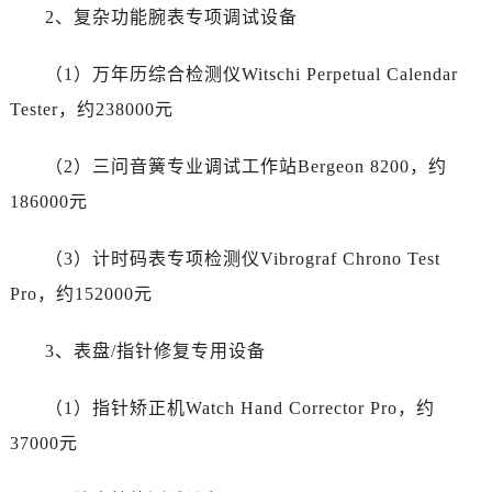
陕西省铜川市王益区红旗街劳力士售后服务中心（需提前预约）
2、复杂功能腕表专项调试设备
陕西省渭南市临渭区东风大街劳力士售后服务中心（需提前预约）
陕西省咸阳市秦都区沣西新城统一西路与白马河路交汇处劳力士售后服务中心（需提前预约）
（1）万年历综合检测仪Witschi Perpetual Calendar
陕西省延安市宝塔区中心街劳力士售后服务中心（需提前预约）
Tester，约238000元
陕西省榆林市榆阳区长兴路劳力士售后服务中心（需提前预约）
新疆维吾尔自治区阿克苏市东大街劳力士售后服务中心（需提前预约）
（2）三问音簧专业调试工作站Bergeon 8200，约
新疆维吾尔自治区阿拉尔市胜利大道劳力士售后服务中心（需提前预约）
186000元
新疆维吾尔自治区阿拉山口市友好路劳力士售后服务中心（需提前预约）
新疆维吾尔自治区阿勒泰市解放路劳力士售后服务中心（需提前预约）
（3）计时码表专项检测仪Vibrograf Chrono Test
新疆维吾尔自治区阿图什市光明路劳力士售后服务中心（需提前预约）
Pro，约152000元
新疆维吾尔自治区白杨市军垦路劳力士售后服务中心（需提前预约）
新疆维吾尔自治区北屯市团结路劳力士售后服务中心（需提前预约）
3、表盘/指针修复专用设备
新疆维吾尔自治区博乐市博乐市北京路劳力士售后服务中心（需提前预约）
（1）指针矫正机Watch Hand Corrector Pro，约
新疆维吾尔自治区昌吉市延安北路劳力士售后服务中心（需提前预约）
新疆维吾尔自治区阜康市博峰路劳力士售后服务中心（需提前预约）
37000元
新疆维吾尔自治区哈密市伊州区建国北路劳力士售后服务中心（需提前预约）