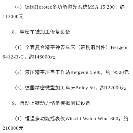
四川省自贡市自流井区华商北路劳力士售后服务中心（需提前预约）
（4）德国Horotec多功能抛光系统MSA 15.200，约
西藏自治区阿里地区噶尔县北京西路劳力士售后服务中心（需提前预约）
113000元
西藏自治区昌都市卡若区昌都西路劳力士售后服务中心（需提前预约）
西藏自治区拉萨市城关区北京中路劳力士售后服务中心（需提前预约）
8、精密车铣加工修复设备
西藏自治区林芝市巴宜区广东路劳力士售后服务中心（需提前预约）
西藏自治区那曲市色尼区浙江西路劳力士售后服务中心（需提前预约）
（1）全套复合精密钟表车床（带铣磨附件）Bergeon
西藏自治区日喀则市桑珠孜区上海中路劳力士售后服务中心（需提前预约）
5412-B-C，约146000元
西藏自治区山南市乃东区湖北大道劳力士售后服务中心（需提前预约）
云南省保山市隆阳区正阳路劳力士售后服务中心（需提前预约）
（2）液压精密压盖工作站Bergeon 5500，约19500元
云南省楚雄彝族自治州楚雄市鹿城南路劳力士售后服务中心（需提前预约）
云南省大理白族自治州大理市建设路劳力士售后服务中心（需提前预约）
（3）德国精密微型加工车床Boley 50，约122000元
云南省德宏傣族景颇族自治州芒市团结大街劳力士售后服务中心（需提前预约）
云南省迪庆藏族自治州香格里拉市长征大道劳力士售后服务中心（需提前预约）
9、自动上链动力储备模拟测试设备
云南省红河哈尼族彝族自治州蒙自市天马路劳力士售后服务中心（需提前预约）
（1）恒温多功能摇表仪Witschi Watch Wind 800，约
云南省丽江市古城区七星街劳力士售后服务中心（需提前预约）
云南省临沧市临翔区世纪路劳力士售后服务中心（需提前预约）
216000元