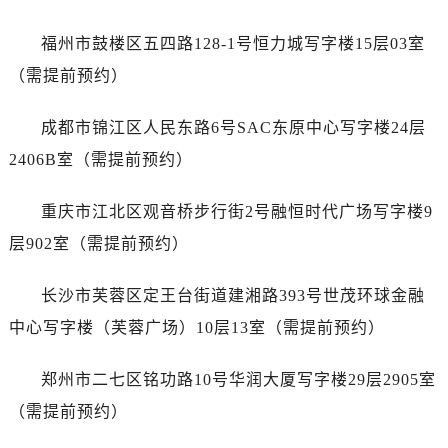
安徽省宣城市宣州区叠嶂西路劳力士售后服务中心（需提前预约）
福建省龙岩市新罗区九一南路劳力士售后服务中心（需提前预约）
福州市鼓楼区五四路128-1号恒力城写字楼15层03室
福建省南平市建阳区人民西路劳力士售后服务中心（需提前预约）
（需提前预约）
福建省宁德市蕉城区天湖东路劳力士售后服务中心（需提前预约）
福建省莆田市城厢区霞林街道荔华东大道劳力士售后服务中心（需提前预约）
成都市锦江区人民东路6号SAC东原中心写字楼24层
福建省三明市三元区东乾二路劳力士售后服务中心（需提前预约）
2406B室（需提前预约）
福建省漳州市龙文区步港路劳力士售后服务中心（需提前预约）
江苏省常州市新北区龙锦路1590号现代传媒中心5号楼10层1008室劳力士售后服务中心（需提前预约）
重庆市江北区观音桥步行街2号融恒时代广场写字楼9
江苏省淮安市清江浦区淮海北路劳力士售后服务中心（需提前预约）
层902室（需提前预约）
江苏省连云港市海州区通灌北路劳力士售后服务中心（需提前预约）
江苏省南京市秦淮区中山南路1号南京中心22层22-C1-C3室劳力士售后服务中心（需提前预约）
长沙市芙蓉区定王台街道建湘路393号世茂环球金融
江苏省宿迁市宿城区西湖路劳力士售后服务中心（需提前预约）
中心写字楼（芙蓉广场）10层13室（需提前预约）
江苏省泰州市海陵区永定东路399号置地商务中心东塔（华润万象城）17层1706室劳力士售后服务中心（需提前预约）
江苏省徐州市鼓楼区淮海东路29号苏宁广场IFC国际金融中心35层3508室劳力士售后服务中心（需提前预约）
郑州市二七区铭功路10号华润大厦写字楼29层2905室
江苏省盐城市盐都区世纪大道5号盐城金融城写字楼1号楼16层1604室劳力士售后服务中心（需提前预约）
（需提前预约）
江苏省扬州市邗江区国展路29号星耀天地写字楼1号楼18层1803室劳力士售后服务中心（需提前预约）