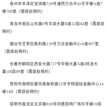
广东省惠州市惠城区江北文昌一路7号华贸大厦1座30层3005室劳力士售后服务中心（需提前预约）
泉州市丰泽区宝洲路729号浦西万达中心写字楼A座7
广东省江门市蓬江区广场西路劳力士售后服务中心（需提前预约）
楼709室（需提前预约）
广东省揭阳市榕城进贤门步行街劳力士售后服务中心（需提前预约）
广东省茂名市电白区水东街道迎宾大道劳力士售后服务中心（需提前预约）
青岛市南区山东路6号华润大厦B座22层04室（需提前
广东省梅州市梅江区金燕大道劳力士售后服务中心（需提前预约）
预约）
广东省清远市清城区湖西路劳力士售后服务中心（需提前预约）
广东省汕头市龙湖区长平路劳力士售后服务中心（需提前预约）
烟台市芝罘区胜利路139号万达金融中心A座907室
广东省汕尾市城区香洲街道园林社区翠园街劳力士售后服务中心（需提前预约）
（需提前预约）
广东省韶关市武江区芙蓉新区与老城中心交汇处劳力士售后服务中心（需提前预约）
广东省深圳市罗湖区深南东路5001号华润大厦17层1701室劳力士售后服务中心（需提前预约）
长春市朝阳区西安大路727号中银大厦A座(旺进大
广东省阳江市江城区东风一路劳力士售后服务中心（需提前预约）
厦)18层09室（需提前预约）
广东省云浮市云城区金山路劳力士售后服务中心（需提前预约）
广东省湛江市赤坎区观海北路劳力士售后服务中心（需提前预约）
贵阳市南明区都司高架桥路33号亨特国际金融中心14
广东省肇庆市端州区信安大道与砚都大道交汇处劳力士售后服务中心（需提前预约）
楼14D（需提前预约）
广西壮族自治区百色市右江区中山二路劳力士售后服务中心（需提前预约）
广西壮族自治区北海市海城区北京路劳力士售后服务中心（需提前预约）
昆明市盘龙区北京路928号同德昆明广场写字楼10层