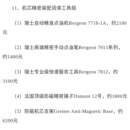
江苏省苏州市苏州工业园区 星港街199号苏州中心办公楼C座22层08室劳力士售后服务中心（需提前预约）
11、机芯精密装配润滑工具组
湖北省武汉市江汉区解放大道686号世界贸易大厦38层09室劳力士售后服务中心（需提前预约）
广西省南宁市青秀区金湖路59号地王大厦12楼1224室劳力士售后服务中心（需提前预约）
（1）瑞士自动精准点油机Bergeon 7718-1A，约2100
安徽省合肥市蜀山区潜山路111号万象城华润大厦B座12楼03室劳力士售后服务中心（需提前预约）
元
福建省泉州市丰泽区宝洲路729号浦西万达中心写字楼A座7楼709室劳力士售后服务中心（需提前预约）
山东省青岛市南区山东路6号华润大厦B座22层04室劳力士售后服务中心（需提前预约）
（2）瑞士高端精密手动点油笔Bergeon 7013系列，
山东省烟台市芝罘区胜利路139号万达金融中心A座907室劳力士售后服务中心（需提前预约）
约1400元
吉林省长春市朝阳区西安大路727号中银大厦A座(旺进大厦)18层09室劳力士售后服务中心（需提前预约）
贵州省贵阳市南明区都司高架桥路33号亨特国际金融中心14楼14D劳力士售后服务中心（需提前预约）
（3）瑞士专业级快速服务工具Bergeon 7812，约
云南省昆明市盘龙区北京路928号同德昆明广场写字楼10层06室劳力士售后服务中心（需提前预约）
3100元
河北省石家庄市长安区中山东路39号勒泰中心写字楼B座13层07室劳力士售后服务中心（需提前预约）
陕西省西安市碑林区南关正街88号华侨城长安国际中心E座6楼10室劳力士售后服务中心（需提前预约）
（4）法国顶级防磁精密镊子Dumont 12号，约1800元
海南省海口市龙华区金贸东路5号海口华润大厦B座17层1707室劳力士售后服务中心（需提前预约）
河北省唐山市路南区新华东道100号万达广场写字楼A座10层1002室劳力士售后服务中心（需提前预约）
（5）防磁机芯支架Greiner Anti-Magnetic Base，约
台州市椒江区东海大道1800号腾达中心东1幢20楼2002室劳力士售后服务中心（需提前预约）
6200元
节假日正常营业！