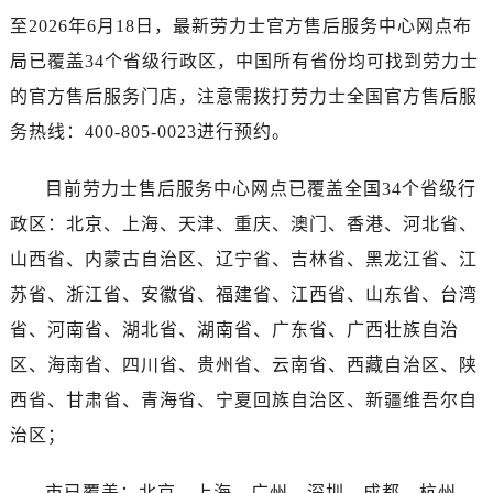
海南省万宁市万城镇解放路劳力士售后服务中心（需提前预约）
至2026年6月18日，最新劳力士官方售后服务中心网点布
海南省文昌市文城镇教育东路劳力士售后服务中心（需提前预约）
局已覆盖34个省级行政区，中国所有省份均可找到劳力士
海南省五指山市通什镇三月三大道劳力士售后服务中心（需提前预约）
的官方售后服务门店，注意需拨打劳力士全国官方售后服
香港特别行政区尖沙咀区油尖旺区广东道劳力士售后服务中心（需提前预约）
务热线：400-805-0023进行预约。
香港特别行政区金钟区中西区金钟道劳力士售后服务中心（需提前预约）
香港特别行政区九龙区油尖旺区弥敦道劳力士售后服务中心（需提前预约）
目前劳力士售后服务中心网点已覆盖全国34个省级行
香港特别行政区铜锣湾区湾仔区轩尼诗道劳力士售后服务中心（需提前预约）
政区：北京、上海、天津、重庆、澳门、香港、河北省、
河南省安阳市文峰区解放大道劳力士售后服务中心（需提前预约）
河南省鹤壁市淇滨区九州路劳力士售后服务中心（需提前预约）
山西省、内蒙古自治区、辽宁省、吉林省、黑龙江省、江
河南省济源市沁园街道济水大道劳力士售后服务中心（需提前预约）
苏省、浙江省、安徽省、福建省、江西省、山东省、台湾
河南省焦作市解放区解放路劳力士售后服务中心（需提前预约）
省、河南省、湖北省、湖南省、广东省、广西壮族自治
河南省开封市鼓楼区中山路劳力士售后服务中心（需提前预约）
区、海南省、四川省、贵州省、云南省、西藏自治区、陕
河南省洛阳市西工区中州中路与解放路交叉口劳力士售后服务中心（需提前预约）
西省、甘肃省、青海省、宁夏回族自治区、新疆维吾尔自
河南省漯河市源汇区交通路劳力士售后服务中心（需提前预约）
治区；
河南省南阳市宛城区范蠡东路与南都路交叉口劳力士售后服务中心（需提前预约）
河南省平顶山市卫东区建设路劳力士售后服务中心（需提前预约）
市已覆盖：北京、上海、广州、深圳、成都、杭州、