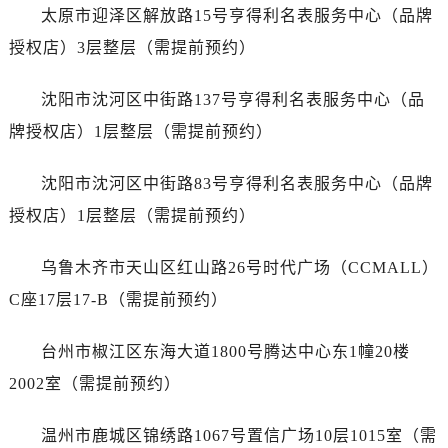
江苏省镇江市京口区中山东路劳力士售后服务中心（需提前预约）
太原市迎泽区解放路15号亨得利名表服务中心（品牌
江西省抚州市临川区赣东大道劳力士售后服务中心（需提前预约）
授权店）3层整层（需提前预约）
江西省赣州市章贡区文清路劳力士售后服务中心（需提前预约）
江西省吉安市吉州区井冈山大道劳力士售后服务中心（需提前预约）
沈阳市沈河区中街路137号亨得利名表服务中心（品
江西省景德镇市珠山区珠山中路劳力士售后服务中心（需提前预约）
牌授权店）1层整层（需提前预约）
江西省九江市浔阳区浔阳路劳力士售后服务中心（需提前预约）
江西省南昌市红谷滩新区红谷中大道998号绿地双子塔（中央广场）A1座办公楼14层1407室劳力士售后服务中心（需提前预约）
沈阳市沈河区中街路83号亨得利名表服务中心（品牌
江西省萍乡市安源区萍安北大道与康庄路交叉口劳力士售后服务中心（需提前预约）
授权店）1层整层（需提前预约）
江西省上饶市信州区滨江西路劳力士售后服务中心（需提前预约）
江西省新余市渝水区北湖西路劳力士售后服务中心（需提前预约）
乌鲁木齐市天山区红山路26号时代广场（CCMALL）
江西省宜春市袁州区中山中路劳力士售后服务中心（需提前预约）
C座17层17-B（需提前预约）
江西省鹰潭市月湖区胜利东路劳力士售后服务中心（需提前预约）
山东省德州市德城区东风中路劳力士售后服务中心（需提前预约）
台州市椒江区东海大道1800号腾达中心东1幢20楼
山东省东营市东营区济南路劳力士售后服务中心（需提前预约）
2002室（需提前预约）
山东省济南市历下区经十路11111号华润中心写字楼（万象城）15层1508室劳力士售后服务中心（需提前预约）
山东省济宁市任城区太白楼路劳力士售后服务中心（需提前预约）
温州市鹿城区锦绣路1067号置信广场10层1015室（需