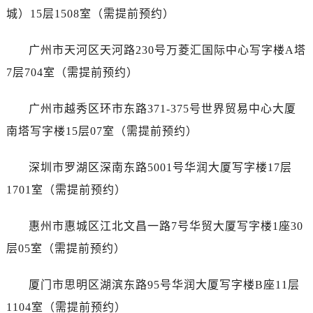
山西省太原市迎泽区迎泽街道解放路15号亨得利名表维修授权店3楼劳力士售后服务中心（需提前预约）
城）15层1508室（需提前预约）
天津市和平区赤峰道136号天津国际金融中心26层2603室劳力士售后服务中心（需提前预约）
安徽省安庆市迎江区人民路劳力士售后服务中心（需提前预约）
广州市天河区天河路230号万菱汇国际中心写字楼A塔
安徽省蚌埠市蚌山区淮河路劳力士售后服务中心（需提前预约）
7层704室（需提前预约）
安徽省亳州市谯城区魏武大道劳力士售后服务中心（需提前预约）
安徽省池州市贵池区长江路劳力士售后服务中心（需提前预约）
广州市越秀区环市东路371-375号世界贸易中心大厦
安徽省滁州市琅琊区南谯北路劳力士售后服务中心（需提前预约）
南塔写字楼15层07室（需提前预约）
安徽省阜阳市颍州区颍州北路劳力士售后服务中心（需提前预约）
安徽省淮北市相山区淮海路劳力士售后服务中心（需提前预约）
深圳市罗湖区深南东路5001号华润大厦写字楼17层
安徽省淮南市田家庵区国庆中路劳力士售后服务中心（需提前预约）
1701室（需提前预约）
安徽省黄山市屯溪区黄山西路劳力士售后服务中心（需提前预约）
安徽省六安市金安区解放中路劳力士售后服务中心（需提前预约）
惠州市惠城区江北文昌一路7号华贸大厦写字楼1座30
安徽省马鞍山市雨山区湖南西路劳力士售后服务中心（需提前预约）
层05室（需提前预约）
安徽省宿州市埇桥区人民中路劳力士售后服务中心（需提前预约）
安徽省铜陵市铜官区石城大道劳力士售后服务中心（需提前预约）
厦门市思明区湖滨东路95号华润大厦写字楼B座11层
安徽省芜湖市镜湖区中山路步行街劳力士售后服务中心（需提前预约）
1104室（需提前预约）