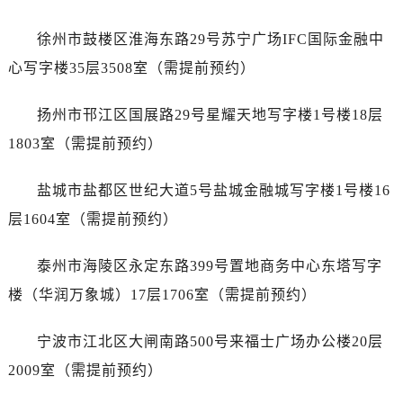
辽宁省葫芦岛市连山区中央路劳力士售后服务中心（需提前预约）
辽宁省锦州市古塔区中央大街劳力士售后服务中心（需提前预约）
徐州市鼓楼区淮海东路29号苏宁广场IFC国际金融中
辽宁省辽阳市白塔区新运大街劳力士售后服务中心（需提前预约）
心写字楼35层3508室（需提前预约）
辽宁省盘锦市兴隆台区石油大街劳力士售后服务中心（需提前预约）
辽宁省铁岭市银州区南马路劳力士售后服务中心（需提前预约）
扬州市邗江区国展路29号星耀天地写字楼1号楼18层
辽宁省营口市站前区市府路与渤海大街交叉口劳力士售后服务中心（需提前预约）
1803室（需提前预约）
辽宁省沈阳市沈河区中街路137号亨得利名表维修授权店1楼劳力士售后服务中心（需提前预约）
辽宁省沈阳市沈河区中街路83号亨得利名表维修授权店1楼劳力士售后服务中心（需提前预约）
盐城市盐都区世纪大道5号盐城金融城写字楼1号楼16
北京市朝阳区建国门外大街甲6号华熙国际中心D座11层1102室劳力士售后服务中心（需提前预约）
层1604室（需提前预约）
北京市东城区东长安街1号王府井东方广场W3座6层602室劳力士售后服务中心（需提前预约）
河北省保定市竞秀区朝阳北大街北国先天下劳力士售后服务中心（需提前预约）
泰州市海陵区永定东路399号置地商务中心东塔写字
内蒙古自治区阿拉善盟市左旗土尔扈特大街劳力士售后服务中心（需提前预约）
楼（华润万象城）17层1706室（需提前预约）
内蒙古自治区巴彦淖尔市临河区新华街劳力士售后服务中心（需提前预约）
内蒙古自治区包头市青山区幸福路甲3号王府井百货名表维修劳力士售后服务中心（需提前预约）
宁波市江北区大闸南路500号来福士广场办公楼20层
内蒙古自治区赤峰市红山区哈达街劳力士售后服务中心（需提前预约）
2009室（需提前预约）
内蒙古自治区鄂尔多斯市东胜区伊金霍洛街劳力士售后服务中心（需提前预约）