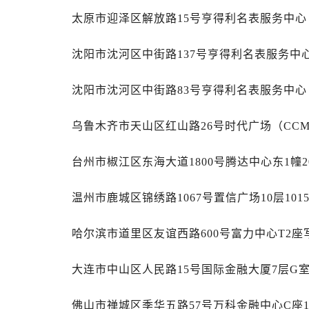
山西省太原市迎泽区迎泽街道解放路
太原市迎泽区解放路15号亨得利名表服务中
天津市和平区赤峰道136号天津国际
安徽省安庆市迎江区人民路劳力士售
沈阳市沈河区中街路137号亨得利名表服务中
安徽省蚌埠市蚌山区淮河路劳力士售
安徽省亳州市谯城区魏武大道劳力士
沈阳市沈河区中街路83号亨得利名表服务中
安徽省池州市贵池区长江路劳力士售
安徽省滁州市琅琊区南谯北路劳力士
乌鲁木齐市天山区红山路26号时代广场（CCMA
安徽省阜阳市颍州区颍州北路劳力士
安徽省淮北市相山区淮海路劳力士售
台州市椒江区东海大道1800号腾达中心东1幢2
安徽省淮南市田家庵区国庆中路劳力
温州市鹿城区锦绣路1067号置信广场10层10
安徽省黄山市屯溪区黄山西路劳力士
安徽省六安市金安区解放中路劳力士
哈尔滨市道里区友谊西路600号富力中心T2座
安徽省马鞍山市雨山区湖南西路劳力
安徽省宿州市埇桥区人民中路劳力士
大连市中山区人民路15号国际金融大厦7层G
安徽省铜陵市铜官区石城大道劳力士
安徽省芜湖市镜湖区中山路步行街劳
佛山市禅城区季华五路57号万科金融中心C座1