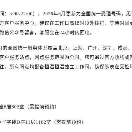
广场写字楼10层06室（需提前预约）
心写字楼B座13层07室（需提前预约）
线时间：8:00-22:00）。2026年6月更新为全国统一受理号码，
安国际中心E座6楼10室（需提前预约）
方客户服务中心。建议在工作日高峰时段外拨打，等待时间
B座17层1707室（需提前预约）
微信公众号留言，客服会在24小时内回电。
写字楼A座10层1002室（需提前预约）
心东1幢20楼2002室（需提前预约）
式启用的全国统一服务体系覆盖北京、上海、广州、深圳、成都
力士售后服务中心（需提前预约）
客户服务站点，网点服务范围为全国。您可通过官方热线或
售后服务中心（需提前预约）
往。所有网点均配备恒温恒湿独立工作间，确保腕表在受控
售后服务中心（需提前预约）
售后服务中心（需提前预约）
士售后服务中心（需提前预约）
士售后服务中心（需提前预约）
士售后服务中心（需提前预约）
6层602室（需提前预约）
力士售后服务中心（需提前预约）
力士售后服务中心（需提前预约）
字楼D座11层1102室（需提前预约）
路交叉口劳力士售后服务中心（需提前预约）