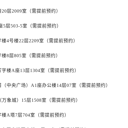
售后服务中心（需提前预约）
售后服务中心（需提前预约）
20层2009室（需提前预约）
售后服务中心（需提前预约）
5层503-5室（需提前预约）
士售后服务中心（需提前预约）
后服务中心（需提前预约）
楼4号楼22层2209室（需提前预约）
街交叉口劳力士售后服务中心（需提前预约）
得利名表维修授权店1楼劳力士售后服务中心（需提前预约）
楼8层805室（需提前预约）
得利名表维修授权店1楼劳力士售后服务中心（需提前预约）
国际中心D座11层1102室劳力士售后服务中心（需提前预约）
字楼A座13层1304室（需提前预约）
广场W3座6层602室劳力士售后服务中心（需提前预约）
先天下劳力士售后服务中心（需提前预约）
（中央广场）A1座办公楼14层07室（需提前预约）
特大街劳力士售后服务中心（需提前预约）
街劳力士售后服务中心（需提前预约）
万象城）15层1508室（需提前预约）
3号王府井百货名表维修劳力士售后服务中心（需提前预约）
力士售后服务中心（需提前预约）
楼A塔7层704室（需提前预约）
霍洛街劳力士售后服务中心（需提前预约）