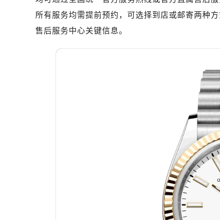
南昌市红谷滩新区红谷中大道998号
所有服务均需提前预约，可选择到店或邮寄两种方式
济南市历下区经十路11111号华润中
售后服务中心关键信息。
广州市天河区天河路230号万菱汇国
广州市越秀区环市东路371-375号
深圳市罗湖区深南东路5001号华润大
惠州市惠城区江北文昌一路7号华贸大
厦门市思明区湖滨东路95号华润大厦写
福州市鼓楼区五四路128-1号恒力城
成都市锦江区人民东路6号SAC东原中
重庆市江北区观音桥步行街2号融恒时
长沙市芙蓉区定王台街道建湘路393
郑州市二七区铭功路10号华润大厦写字
太原市迎泽区解放路15号亨得利名
沈阳市沈河区中街路137号亨得利名
沈阳市沈河区中街路83号亨得利名
乌鲁木齐市天山区红山路26号时代广场