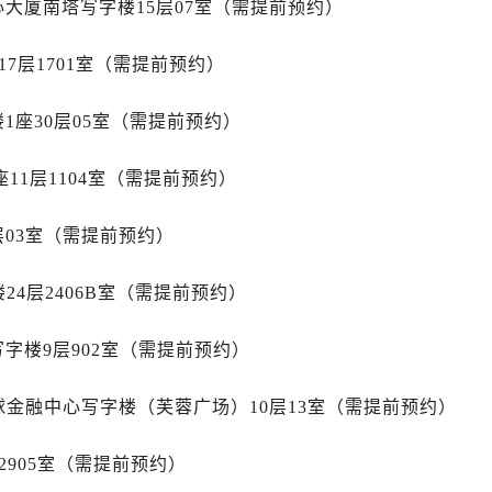
心大厦南塔写字楼15层07室（需提前预约）
央街劳力士售后服务中心（需提前预约）
街劳力士售后服务中心（需提前预约）
7层1701室（需提前预约）
路劳力士售后服务中心（需提前预约）
大街劳力士售后服务中心（需提前预约）
1座30层05室（需提前预约）
市光明街与额尔敦路交叉口劳力士售后服务中心（需提前预约）
安大街劳力士售后服务中心（需提前预约）
11层1104室（需提前预约）
后服务中心（需提前预约）
服务中心（需提前预约）
层03室（需提前预约）
后服务中心（需提前预约）
后服务中心（需提前预约）
24层2406B室（需提前预约）
街交叉口劳力士售后服务中心（需提前预约）
街交汇处劳力士售后服务中心（需提前预约）
字楼9层902室（需提前预约）
南路交叉口劳力士售后服务中心（需提前预约）
球金融中心写字楼（芙蓉广场）10层13室（需提前预约）
道交叉口劳力士售后服务中心（需提前预约）
后服务中心（需提前预约）
2905室（需提前预约）
售后服务中心（需提前预约）