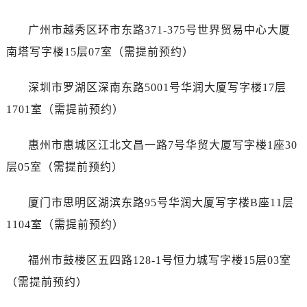
山西省长治市潞州区英雄中路劳力士售后服务中心（需提前预约）
山西省太原市迎泽区迎泽街道解放路15号亨得利名表维修授权店3楼劳力士售后服务中心（需提前预约）
广州市越秀区环市东路371-375号世界贸易中心大厦
天津市和平区赤峰道136号天津国际金融中心26层2603室劳力士售后服务中心（需提前预约）
南塔写字楼15层07室（需提前预约）
安徽省安庆市迎江区人民路劳力士售后服务中心（需提前预约）
安徽省蚌埠市蚌山区淮河路劳力士售后服务中心（需提前预约）
深圳市罗湖区深南东路5001号华润大厦写字楼17层
安徽省亳州市谯城区魏武大道劳力士售后服务中心（需提前预约）
1701室（需提前预约）
安徽省池州市贵池区长江路劳力士售后服务中心（需提前预约）
安徽省滁州市琅琊区南谯北路劳力士售后服务中心（需提前预约）
惠州市惠城区江北文昌一路7号华贸大厦写字楼1座30
安徽省阜阳市颍州区颍州北路劳力士售后服务中心（需提前预约）
层05室（需提前预约）
安徽省淮北市相山区淮海路劳力士售后服务中心（需提前预约）
安徽省淮南市田家庵区国庆中路劳力士售后服务中心（需提前预约）
厦门市思明区湖滨东路95号华润大厦写字楼B座11层
安徽省黄山市屯溪区黄山西路劳力士售后服务中心（需提前预约）
1104室（需提前预约）
安徽省六安市金安区解放中路劳力士售后服务中心（需提前预约）
安徽省马鞍山市雨山区湖南西路劳力士售后服务中心（需提前预约）
福州市鼓楼区五四路128-1号恒力城写字楼15层03室
安徽省宿州市埇桥区人民中路劳力士售后服务中心（需提前预约）
（需提前预约）
安徽省铜陵市铜官区石城大道劳力士售后服务中心（需提前预约）