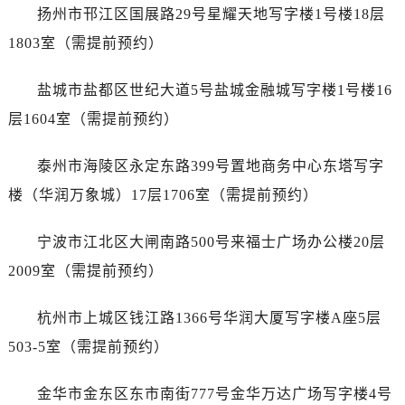
辽宁省阜新市海州区解放大街劳力士售后服务中心（需提前预约）
扬州市邗江区国展路29号星耀天地写字楼1号楼18层
辽宁省葫芦岛市连山区中央路劳力士售后服务中心（需提前预约）
1803室（需提前预约）
辽宁省锦州市古塔区中央大街劳力士售后服务中心（需提前预约）
辽宁省辽阳市白塔区新运大街劳力士售后服务中心（需提前预约）
盐城市盐都区世纪大道5号盐城金融城写字楼1号楼16
辽宁省盘锦市兴隆台区石油大街劳力士售后服务中心（需提前预约）
层1604室（需提前预约）
辽宁省铁岭市银州区南马路劳力士售后服务中心（需提前预约）
辽宁省营口市站前区市府路与渤海大街交叉口劳力士售后服务中心（需提前预约）
泰州市海陵区永定东路399号置地商务中心东塔写字
辽宁省沈阳市沈河区中街路137号亨得利名表维修授权店1楼劳力士售后服务中心（需提前预约）
楼（华润万象城）17层1706室（需提前预约）
辽宁省沈阳市沈河区中街路83号亨得利名表维修授权店1楼劳力士售后服务中心（需提前预约）
北京市朝阳区建国门外大街甲6号华熙国际中心D座11层1102室劳力士售后服务中心（需提前预约）
宁波市江北区大闸南路500号来福士广场办公楼20层
北京市东城区东长安街1号王府井东方广场W3座6层602室劳力士售后服务中心（需提前预约）
2009室（需提前预约）
河北省保定市竞秀区朝阳北大街北国先天下劳力士售后服务中心（需提前预约）
内蒙古自治区阿拉善盟市左旗土尔扈特大街劳力士售后服务中心（需提前预约）
杭州市上城区钱江路1366号华润大厦写字楼A座5层
内蒙古自治区巴彦淖尔市临河区新华街劳力士售后服务中心（需提前预约）
503-5室（需提前预约）
内蒙古自治区包头市青山区幸福路甲3号王府井百货名表维修劳力士售后服务中心（需提前预约）
内蒙古自治区赤峰市红山区哈达街劳力士售后服务中心（需提前预约）
金华市金东区东市南街777号金华万达广场写字楼4号