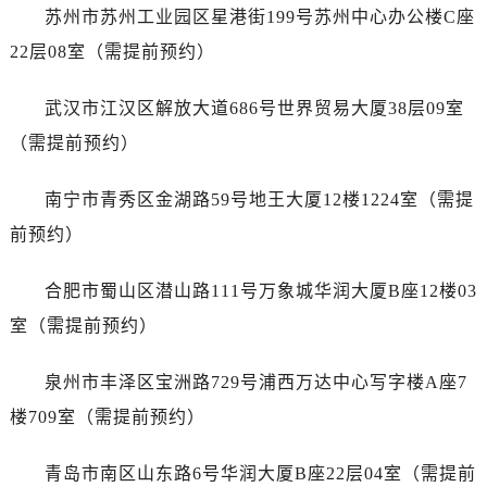
浙江省宁波市江北区大闸南路500号来福士广场办公楼20层2009室劳力士售后服务中心（需提前预约）
苏州市苏州工业园区星港街199号苏州中心办公楼C座
浙江省衢州市柯城区上街劳力士售后服务中心（需提前预约）
22层08室（需提前预约）
浙江省绍兴市越城区胜利东路379号世茂天际中心写字楼8层805室劳力士售后服务中心（需提前预约）
浙江省舟山市定海区解放东路劳力士售后服务中心（需提前预约）
武汉市江汉区解放大道686号世界贸易大厦38层09室
澳门特别行政区大堂区议事亭前地（新马路）劳力士售后服务中心（需提前预约）
（需提前预约）
澳门特别行政区风顺堂区南湾大马路劳力士售后服务中心（需提前预约）
澳门特别行政区花地玛堂区关闸广场劳力士售后服务中心（需提前预约）
南宁市青秀区金湖路59号地王大厦12楼1224室（需提
澳门特别行政区花王堂区大三巴商圈劳力士售后服务中心（需提前预约）
前预约）
澳门特别行政区嘉模堂区官也街劳力士售后服务中心（需提前预约）
澳门省路氹城市金光大道劳力士售后服务中心（需提前预约）
合肥市蜀山区潜山路111号万象城华润大厦B座12楼03
澳门特别行政区望德堂区塔石广场劳力士售后服务中心（需提前预约）
室（需提前预约）
福建省福州市鼓楼区五四路128-1号恒力城写字楼15层03室劳力士售后服务中心（需提前预约）
福建省厦门市思明区湖滨东路95号万象城华润大厦B座11层1104室劳力士售后服务中心（需提前预约）
泉州市丰泽区宝洲路729号浦西万达中心写字楼A座7
广东省潮州市潮安区新风路与潮汕路交汇处劳力士售后服务中心（需提前预约）
楼709室（需提前预约）
广东省广州市天河区天河路230号万菱汇国际中心A塔7层704室劳力士售后服务中心（需提前预约）
广东省广州市越秀区环市东路371-375号世界贸易中心大厦南塔15层1507室劳力士售后服务中心（需提前预约）
青岛市南区山东路6号华润大厦B座22层04室（需提前