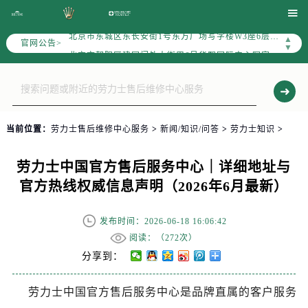
2026年6月劳力士售后服务中心最新网点地址：

北京市东城区东长安街1号东方广场写字楼W3座6层602室（需提前预约）
▲
官网公告>
北京市朝阳区建国门外大街甲6号华熙国际中心写字楼D座11层1102室（需提前预约）
▼
天津市和平区赤峰道136号天津国际金融中心写字楼26层2603室（需提前预约）
上海市徐汇区虹桥路3号港汇中心写字楼2座37层3705室（需提前预约）
上海市黄浦区南京东路299号宏伊国际广场写字楼8层806室（需提前预约）
南京市秦淮区中山南路1号（新街口）南京中心写字楼22层C1-1室（需提前预约）
当前位置：
劳力士售后维修中心服务
>
新闻/知识/问答
>
劳力士知识
>
常州市新北区龙锦路1590号现代传媒中心写字楼5号楼10层1008室（需提前预约）
徐州市鼓楼区淮海东路29号苏宁广场IFC国际金融中心写字楼35层3508室（需提前预约）
劳力士中国官方售后服务中心｜详细地址与
扬州市邗江区国展路29号星耀天地写字楼1号楼18层1803室（需提前预约）
官方热线权威信息声明（2026年6月最新）
盐城市盐都区世纪大道5号盐城金融城写字楼1号楼16层1604室（需提前预约）
泰州市海陵区永定东路399号置地商务中心东塔写字楼（华润万象城）17层1706室（需提前预约）
发布时间：2026-06-18 16:06:42
宁波市江北区大闸南路500号来福士广场办公楼20层2009室（需提前预约）
阅读：（
272次）
杭州市上城区钱江路1366号华润大厦写字楼A座5层503-5室（需提前预约）
分享到：
金华市金东区东市南街777号金华万达广场写字楼4号楼22层2209室（需提前预约）
劳力士中国官方售后服务中心是品牌直属的客户服务
绍兴市越城区胜利东路379号世茂天际中心写字楼8层805室（需提前预约）