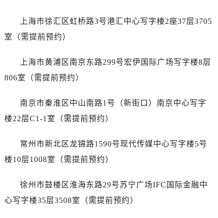
黑龙江省绥化市北林区新华街与康庄路交叉口劳力士售后服务中心（需提前预约）
黑龙江省伊春市伊美区通河路劳力士售后服务中心（需提前预约）
上海市徐汇区虹桥路3号港汇中心写字楼2座37层3705
吉林省白城市洮北区明仁南街劳力士售后服务中心（需提前预约）
室（需提前预约）
吉林省白山市浑江区浑江大街劳力士售后服务中心（需提前预约）
吉林省吉林市船营区河南街劳力士售后服务中心（需提前预约）
上海市黄浦区南京东路299号宏伊国际广场写字楼8层
吉林省辽源市龙山区人民大街劳力士售后服务中心（需提前预约）
806室（需提前预约）
吉林省梅河口市新华街道梅河大街劳力士售后服务中心（需提前预约）
吉林省四平市铁东区紫气大路与南九经街交汇处劳力士售后服务中心（需提前预约）
南京市秦淮区中山南路1号（新街口）南京中心写字
吉林省松原市宁江区五环大街劳力士售后服务中心（需提前预约）
楼22层C1-1室（需提前预约）
吉林省通化市东昌区环通乡江南大街劳力士售后服务中心（需提前预约）
吉林省延边市延吉市解放路劳力士售后服务中心（需提前预约）
常州市新北区龙锦路1590号现代传媒中心写字楼5号
辽宁省鞍山市铁东区站前街劳力士售后服务中心（需提前预约）
楼10层1008室（需提前预约）
辽宁省本溪市平山区胜利路劳力士售后服务中心（需提前预约）
辽宁省朝阳市双塔区新华路劳力士售后服务中心（需提前预约）
徐州市鼓楼区淮海东路29号苏宁广场IFC国际金融中
辽宁省丹东市振兴区七经街劳力士售后服务中心（需提前预约）
心写字楼35层3508室（需提前预约）
辽宁省抚顺市新抚区东一路劳力士售后服务中心（需提前预约）