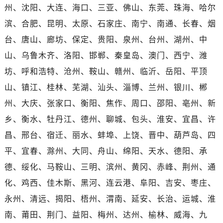
河南省平顶山市卫东区建设路劳力士售后服务中心（需提前预约）
州、沈阳、大连、海口、三亚、佛山、东莞、珠海、哈尔
河南省濮阳市大华龙区开州路绿城路交叉口劳力士售后服务中心（需提前预约）
滨、合肥、昆明、太原、石家庄、南宁、南通、长春、烟
河南省三门峡市湖滨区和平路劳力士售后服务中心（需提前预约）
台、唐山、廊坊、保定、贵阳、泉州、台州、湖州、中
河南省商丘市梁园区神火大道劳力士售后服务中心（需提前预约）
山、乌鲁木齐、洛阳、邯郸、秦皇岛、澳门、西宁、潍
河南省新乡市红旗区人民路劳力士售后服务中心（需提前预约）
坊、呼和浩特、沧州、鞍山、赣州、临沂、岳阳、平顶
河南省信阳市浉河区东方红大道劳力士售后服务中心（需提前预约）
山、镇江、桂林、芜湖、汕头、淄博、兰州、银川、郴
河南省许昌市魏都区建安大道与八龙路交叉口劳力士售后服务中心（需提前预约）
河南省郑州市二七区民主路10号华润大厦29层2905室劳力士售后服务中心（需提前预约）
州、大庆、张家口、衡阳、焦作、周口、邵阳、亳州、新
河南省周口市川汇区七一路劳力士售后服务中心（需提前预约）
乡、衡水、牡丹江、德州、聊城、包头、淮安、宜昌、许
河南省驻马店市驿城区乐山大道与置地大道交叉口劳力士售后服务中心（需提前预约）
昌、邢台、宿迁、丽水、蚌埠、上饶、晋中、葫芦岛、四
湖北省鄂州市鄂城区文星大道劳力士售后服务中心（需提前预约）
平、宜春、滁州、大同、舟山、绵阳、天水、德阳、承
湖北省黄冈市黄州区赤壁大道劳力士售后服务中心（需提前预约）
德、绥化、马鞍山、三明、滨州、黄冈、赤峰、荆州、通
湖北省黄石市黄石港区武汉路劳力士售后服务中心（需提前预约）
化、鸡西、佳木斯、黑河、连云港、阜阳、吉安、枣庄、
湖北省荆门市东宝中天街步行街劳力士售后服务中心（需提前预约）
永州、清远、揭阳、梧州、渭南、延安、长治、运城、淮
湖北省荆州市荆州区荆中路劳力士售后服务中心（需提前预约）
湖北省十堰市茅箭区人民北路劳力士售后服务中心（需提前预约）
南、莆田、荆门、益阳、梅州、达州、榆林、威海、九