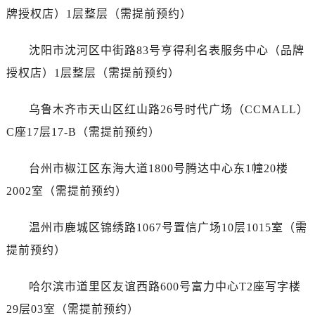
江苏省扬州市邗江区国展路29号星耀天地写字楼1号楼18层1803室劳力士售后服务中心（需提前预约）
牌授权店）1层整层（需提前预约）
江苏省镇江市京口区中山东路劳力士售后服务中心（需提前预约）
江西省抚州市临川区赣东大道劳力士售后服务中心（需提前预约）
沈阳市沈河区中街路83号亨得利名表服务中心（品牌
江西省赣州市章贡区文清路劳力士售后服务中心（需提前预约）
授权店）1层整层（需提前预约）
江西省吉安市吉州区井冈山大道劳力士售后服务中心（需提前预约）
江西省景德镇市珠山区珠山中路劳力士售后服务中心（需提前预约）
乌鲁木齐市天山区红山路26号时代广场（CCMALL）
江西省九江市浔阳区浔阳路劳力士售后服务中心（需提前预约）
C座17层17-B（需提前预约）
江西省南昌市红谷滩新区红谷中大道998号绿地双子塔（中央广场）A1座办公楼14层1407室劳力士售后服务中心（需提前预约）
江西省萍乡市安源区萍安北大道与康庄路交叉口劳力士售后服务中心（需提前预约）
台州市椒江区东海大道1800号腾达中心东1幢20楼
江西省上饶市信州区滨江西路劳力士售后服务中心（需提前预约）
2002室（需提前预约）
江西省新余市渝水区北湖西路劳力士售后服务中心（需提前预约）
江西省宜春市袁州区中山中路劳力士售后服务中心（需提前预约）
温州市鹿城区锦绣路1067号置信广场10层1015室（需
江西省鹰潭市月湖区胜利东路劳力士售后服务中心（需提前预约）
提前预约）
山东省德州市德城区东风中路劳力士售后服务中心（需提前预约）
山东省东营市东营区济南路劳力士售后服务中心（需提前预约）
哈尔滨市道里区友谊西路600号富力中心T2座写字楼
山东省济南市历下区经十路11111号华润中心写字楼（万象城）15层1508室劳力士售后服务中心（需提前预约）
29层03室（需提前预约）