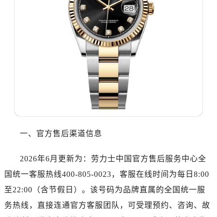
乌鲁木齐市天山区红山路26号时代广场（CCMALL）C座17层17-B（需提前预约）
温州市鹿城区锦绣路1067号置信广场10层1015室（需提前预约）
哈尔滨市道里区友谊西路600号富力中心T2座写字楼29层03室（需提前预约，营业时间：8:30-18:30）
大连市中山区人民路15号国际金融大厦7层G室（需提前预约）
佛山市禅城区季华五路57号万科金融中心C座12层1205室（需提前预约）
东莞市东城街道鸿福东路1号民盈国贸中心T1写字楼9层907室（需提前预约）
无锡市梁溪区人民中路139号恒隆广场写字楼1座11层1104室（需提前预约）
南通市崇川区工农路57号圆融广场写字楼16层1603室（需提前预约）
苏州市苏州工业园区星港街199号苏州中心办公楼C座22层08室（需提前预约）
武汉市江汉区解放大道686号世界贸易大厦38层09室（需提前预约）
一、官方售后渠道信息
南宁市青秀区金湖路59号地王大厦12楼1224室（需提前预约）
合肥市蜀山区潜山路111号万象城华润大厦B座12楼03室（需提前预约）
2026年6月更新为：劳力士中国官方售后服务中心全
泉州市丰泽区宝洲路729号浦西万达中心写字楼A座7楼709室（需提前预约）
国统一客服热线400-805-0023，客服在线时间为每日8:00
青岛市南区山东路6号华润大厦B座22层04室（需提前预约）
至22:00（含节假日）。该号码为品牌直属的全国统一服
烟台市芝罘区胜利路139号万达金融中心A座907室（需提前预约）
务热线，直接连通官方客服团队，可受理预约、咨询、故
长春市朝阳区西安大路727号中银大厦A座(旺进大厦)18层09室（需提前预约）