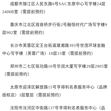
安徽省芜湖市镜湖区中山路步行街劳力士售后服务中心（需提前预约）
成都市锦江区人民东路6号SAC东原中心写字楼24层
安徽省宣城市宣州区叠嶂西路劳力士售后服务中心（需提前预约）
2406B室（需提前预约）
福建省龙岩市新罗区九一南路劳力士售后服务中心（需提前预约）
福建省南平市建阳区人民西路劳力士售后服务中心（需提前预约）
重庆市江北区观音桥步行街2号融恒时代广场写字楼9
福建省宁德市蕉城区天湖东路劳力士售后服务中心（需提前预约）
层902室（需提前预约）
福建省莆田市城厢区霞林街道荔华东大道劳力士售后服务中心（需提前预约）
福建省三明市三元区东乾二路劳力士售后服务中心（需提前预约）
长沙市芙蓉区定王台街道建湘路393号世茂环球金融
福建省漳州市龙文区步港路劳力士售后服务中心（需提前预约）
中心写字楼（芙蓉广场）10层13室（需提前预约）
江苏省常州市新北区龙锦路1590号现代传媒中心5号楼10层1008室劳力士售后服务中心（需提前预约）
江苏省淮安市清江浦区淮海北路劳力士售后服务中心（需提前预约）
郑州市二七区铭功路10号华润大厦写字楼29层2905室
江苏省连云港市海州区通灌北路劳力士售后服务中心（需提前预约）
（需提前预约）
江苏省南京市秦淮区中山南路1号南京中心22层22-C1-C3室劳力士售后服务中心（需提前预约）
江苏省宿迁市宿城区西湖路劳力士售后服务中心（需提前预约）
太原市迎泽区解放路15号亨得利名表服务中心（品牌
江苏省泰州市海陵区永定东路399号置地商务中心东塔（华润万象城）17层1706室劳力士售后服务中心（需提前预约）
授权店）3层整层（需提前预约）
江苏省徐州市鼓楼区淮海东路29号苏宁广场IFC国际金融中心35层3508室劳力士售后服务中心（需提前预约）
江苏省盐城市盐都区世纪大道5号盐城金融城写字楼1号楼16层1604室劳力士售后服务中心（需提前预约）
沈阳市沈河区中街路137号亨得利名表服务中心（品