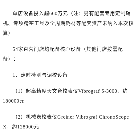
湖南省长沙市芙蓉区建湘路393号世茂环球金融中心写字楼10层1013室劳力士售后服务中心（需提前预约）
湖南省株洲市芦淞区建设南路劳力士售后服务中心（需提前预约）
单店设备投入超660万元（注：另有配套专用定制辅
甘肃省白银市白银区北京路劳力士售后服务中心（需提前预约）
机、专项精密工具及全周期耗材等配套资产未纳入本次核
甘肃省定西市安定区解放路劳力士售后服务中心（需提前预约）
算）
甘肃省敦煌市沙州镇阳关中路劳力士售后服务中心（需提前预约）
甘肃省合作市人民街劳力士售后服务中心（需提前预约）
54家直营门店均配备核心设备（其他门店按需配
甘肃省嘉峪关市雄关区新华中路劳力士售后服务中心（需提前预约）
备）：
甘肃省金昌市金川区北京路劳力士售后服务中心（需提前预约）
甘肃省酒泉市肃州区西大街劳力士售后服务中心（需提前预约）
1、走时检测与调校设备
甘肃省临夏市城南街道团结路劳力士售后服务中心（需提前预约）
甘肃省陇南市武都区人民路劳力士售后服务中心（需提前预约）
（1）超高精度天文台校表仪Vibrograf S-3000，约
甘肃省平凉市崆峒区西大街劳力士售后服务中心（需提前预约）
180000元
甘肃省庆阳市西峰区南大街劳力士售后服务中心（需提前预约）
甘肃省天水市秦州区民主路劳力士售后服务中心（需提前预约）
（2）机械表校表仪Greiner Vibrograf ChronoScope
甘肃省武威市凉州区迎宾路劳力士售后服务中心（需提前预约）
X，约128000元
甘肃省张掖市甘州区民乐北路劳力士售后服务中心（需提前预约）