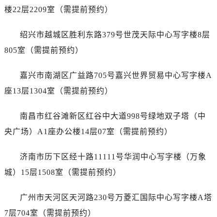
内蒙古自治区鄂尔多斯市东胜区伊金霍洛街劳力士售后服务中心（需提前预约）
楼22层2209室（需提前预约）
内蒙古自治区呼伦贝尔市海拉尔区中央街劳力士售后服务中心（需提前预约）
内蒙古自治区通辽市科尔沁区明仁大街劳力士售后服务中心（需提前预约）
绍兴市越城区胜利东路379号世茂天际中心写字楼8层
内蒙古自治区乌海市海勃湾区人民南路劳力士售后服务中心（需提前预约）
805室（需提前预约）
内蒙古自治区乌兰察布市集宁区恩和大街劳力士售后服务中心（需提前预约）
内蒙古自治区锡林郭勒盟市锡林浩特市光明街与额尔敦路交叉口劳力士售后服务中心（需提前预约）
嘉兴市南湖区广益路705号嘉兴世界贸易中心写字楼A
内蒙古自治区兴安盟市乌兰浩特市兴安大街劳力士售后服务中心（需提前预约）
座13层1304室（需提前预约）
山西省大同市平城区迎宾街劳力士售后服务中心（需提前预约）
山西省晋城市城区黄华街劳力士售后服务中心（需提前预约）
南昌市红谷滩新区红谷中大道998号绿地双子塔（中
山西省晋中市榆次区顺城街劳力士售后服务中心（需提前预约）
央广场）A1座办公楼14层07室（需提前预约）
山西省临汾市尧都区解放路劳力士售后服务中心（需提前预约）
山西省吕梁市离石区永宁中路与建设街交叉口劳力士售后服务中心（需提前预约）
济南市历下区经十路11111号华润中心写字楼（万象
山西省朔州市朔城区怡西路与鄯阳西街交汇处劳力士售后服务中心（需提前预约）
城）15层1508室（需提前预约）
山西省忻州市忻府区和平东街与七一南路交叉口劳力士售后服务中心（需提前预约）
山西省阳泉市郊区平阳东街与新城大道交叉口劳力士售后服务中心（需提前预约）
广州市天河区天河路230号万菱汇国际中心写字楼A塔
山西省运城市盐湖区河东街劳力士售后服务中心（需提前预约）
7层704室（需提前预约）