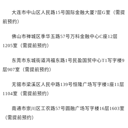
山东省济宁市任城区太白楼路劳力士售后服务中心（需提前预约）
山东省莱芜市文化南路8号银座商城名表维修一楼名表维修劳力士售后服务中心（需提前预约）
大连市中山区人民路15号国际金融大厦7层G室（需提
山东省临沂市兰山区解放路劳力士售后服务中心（需提前预约）
前预约）
山东省日照市东港区烟台路劳力士售后服务中心（需提前预约）
山东省泰安市泰山区财源街道泰山大街劳力士售后服务中心（需提前预约）
佛山市禅城区季华五路57号万科金融中心C座12层
山东省威海市环翠区新威海路89号振华商厦一楼名表维修劳力士售后服务中心（需提前预约）
1205室（需提前预约）
山东省潍坊市奎文区东风东街劳力士售后服务中心（需提前预约）
山东省枣庄市滕州市北辛路与善国路交叉口劳力士售后服务中心（需提前预约）
东莞市东城街道鸿福东路1号民盈国贸中心T1写字楼9
山东省淄博市张店区金晶大道劳力士售后服务中心（需提前预约）
层907室（需提前预约）
上海市黄浦区南京东路299号宏伊国际广场写字楼8层806室劳力士售后服务中心（需提前预约）
上海市徐汇区虹桥路3号港汇中心2座37层3705室劳力士售后服务中心（需提前预约）
无锡市梁溪区人民中路139号恒隆广场写字楼1座11层
浙江省杭州市上城区钱江路1366号华润大厦A座5层503-5室劳力士售后服务中心（需提前预约）
1104室（需提前预约）
浙江省湖州市吴兴区劳动路劳力士售后服务中心（需提前预约）
浙江省嘉兴市南湖区广益路705号嘉兴世界贸易中心A座13层1304室劳力士售后服务中心（需提前预约）
南通市崇川区工农路57号圆融广场写字楼16层1603室
浙江省金华市金东区东市南街777号金华万达广场4号楼22楼2209室劳力士售后服务中心（需提前预约）
（需提前预约）
浙江省丽水市莲都区解放街劳力士售后服务中心（需提前预约）