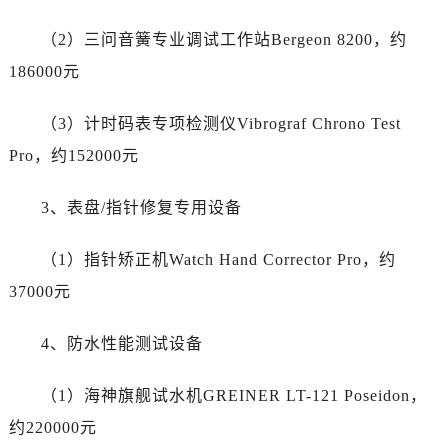
陕西省商洛市商州区州城街劳力士售后服务中心（需提前预约）
陕西省铜川市王益区红旗街劳力士售后服务中心（需提前预约）
（2）三问音簧专业调试工作站Bergeon 8200，约
陕西省渭南市临渭区东风大街劳力士售后服务中心（需提前预约）
186000元
陕西省咸阳市秦都区沣西新城统一西路与白马河路交汇处劳力士售后服务中心（需提前预约）
陕西省延安市宝塔区中心街劳力士售后服务中心（需提前预约）
（3）计时码表专项检测仪Vibrograf Chrono Test
陕西省榆林市榆阳区长兴路劳力士售后服务中心（需提前预约）
Pro，约152000元
新疆维吾尔自治区阿克苏市东大街劳力士售后服务中心（需提前预约）
新疆维吾尔自治区阿拉尔市胜利大道劳力士售后服务中心（需提前预约）
3、表盘/指针修复专用设备
新疆维吾尔自治区阿拉山口市友好路劳力士售后服务中心（需提前预约）
（1）指针矫正机Watch Hand Corrector Pro，约
新疆维吾尔自治区阿勒泰市解放路劳力士售后服务中心（需提前预约）
新疆维吾尔自治区阿图什市光明路劳力士售后服务中心（需提前预约）
37000元
新疆维吾尔自治区白杨市军垦路劳力士售后服务中心（需提前预约）
4、防水性能测试设备
新疆维吾尔自治区北屯市团结路劳力士售后服务中心（需提前预约）
新疆维吾尔自治区博乐市博乐市北京路劳力士售后服务中心（需提前预约）
（1）海神旗舰试水机GREINER LT-121 Poseidon，
新疆维吾尔自治区昌吉市延安北路劳力士售后服务中心（需提前预约）
约220000元
新疆维吾尔自治区阜康市博峰路劳力士售后服务中心（需提前预约）