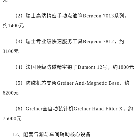
江苏省南通市崇川区工农路57号圆融广场写字楼16层1603室劳力士售后服务中心（需提前预约）
江苏省苏州市苏州工业园区 星港街199号苏州中心办公楼C座22层08室劳力士售后服务中心（需提前预约）
（2）瑞士高端精密手动点油笔Bergeon 7013系列，
湖北省武汉市江汉区解放大道686号世界贸易大厦38层09室劳力士售后服务中心（需提前预约）
约1400元
广西省南宁市青秀区金湖路59号地王大厦12楼1224室劳力士售后服务中心（需提前预约）
安徽省合肥市蜀山区潜山路111号万象城华润大厦B座12楼03室劳力士售后服务中心（需提前预约）
（3）瑞士专业级快速服务工具Bergeon 7812，约
福建省泉州市丰泽区宝洲路729号浦西万达中心写字楼A座7楼709室劳力士售后服务中心（需提前预约）
3100元
山东省青岛市南区山东路6号华润大厦B座22层04室劳力士售后服务中心（需提前预约）
山东省烟台市芝罘区胜利路139号万达金融中心A座907室劳力士售后服务中心（需提前预约）
（4）法国顶级防磁精密镊子Dumont 12号，约1800元
吉林省长春市朝阳区西安大路727号中银大厦A座(旺进大厦)18层09室劳力士售后服务中心（需提前预约）
贵州省贵阳市南明区都司高架桥路33号亨特国际金融中心14楼14D劳力士售后服务中心（需提前预约）
（5）防磁机芯支架Greiner Anti-Magnetic Base，约
云南省昆明市盘龙区北京路928号同德昆明广场写字楼10层06室劳力士售后服务中心（需提前预约）
6200元
河北省石家庄市长安区中山东路39号勒泰中心写字楼B座13层07室劳力士售后服务中心（需提前预约）
陕西省西安市碑林区南关正街88号华侨城长安国际中心E座6楼10室劳力士售后服务中心（需提前预约）
（6）Greiner全自动装针机Greiner Hand Fitter X，约
海南省海口市龙华区金贸东路5号海口华润大厦B座17层1707室劳力士售后服务中心（需提前预约）
75000元
河北省唐山市路南区新华东道100号万达广场写字楼A座10层1002室劳力士售后服务中心（需提前预约）
台州市椒江区东海大道1800号腾达中心东1幢20楼2002室劳力士售后服务中心（需提前预约）
12、配套气源与车间辅助核心设备