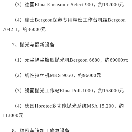
四川省达州市通川区中心广场、老车坝劳力士售后服务中心（需提前预约）
（3）德国Elma Elmasonic Select 900，约192000元
四川省德阳市旌阳区长江西路、南街劳力士售后服务中心（需提前预约）
四川省甘孜州市康定市情歌广场、箭炉街劳力士售后服务中心（需提前预约）
（4）瑞士Bergeon保养专用精密工作台机组Bergeon
四川省广安市广安区建安南路劳力士售后服务中心（需提前预约）
7042-1，约36000元
四川省广元市利州区老城南北街、东大街劳力士售后服务中心（需提前预约）
四川省乐山市市中区嘉定中路劳力士售后服务中心（需提前预约）
7、抛光与翻新设备
四川省凉山州市西昌市大巷口下街劳力士售后服务中心（需提前预约）
（1）无尘隔尘旗舰抛光机Bergeon 6680，约69000元
四川省泸州市江阳区治平路劳力士售后服务中心（需提前预约）
四川省眉山市东坡区三苏路劳力士售后服务中心（需提前预约）
（2）线性拉丝机MKS 9050，约96000元
四川省绵阳市涪城区翠花街劳力士售后服务中心（需提前预约）
四川省南充市高坪区江东大道劳力士售后服务中心（需提前预约）
（3）镜面抛光工作站Elma Poli-1000，约158000元
四川省内江市东兴区汉安大道劳力士售后服务中心（需提前预约）
四川省攀枝花市东区三线大道北段劳力士售后服务中心（需提前预约）
（4）德国Horotec多功能抛光系统MSA 15.200，约
四川省遂宁市船山区香林南路劳力士售后服务中心（需提前预约）
113000元
四川省雅安市雨城区熊猫大道劳力士售后服务中心（需提前预约）
四川省宜宾市翠屏区长翠路劳力士售后服务中心（需提前预约）
8、精密车铣加工修复设备