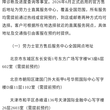
障诊断及进度查询等事宜。2026年6月正式启用的官方售
贵阳市南明区都司高架桥路33号亨特国际金融中心14楼14D（需提前预约）
昆明市盘龙区北京路928号同德昆明广场写字楼10层06室（需提前预约）
后地址为劳力士直属服务中心，覆盖全国范围，所有服务
石家庄市长安区中山东路39号勒泰中心写字楼B座13层07室（需提前预约）
均需提前通过热线或官网预约，到店或邮寄两种方式均可
西安市碑林区南关正街88号华侨城长安国际中心E座6楼10室（需提前预约）
选择。客户可根据所在地选择就近的直属服务网点，具体
海口市龙华区金贸东路5号海口华润大厦B座17层1707室（需提前预约）
地址及交通指引由客服在预约时提供。
唐山市路南区新华东道100号万达广场写字楼A座10层1002室（需提前预约）
台州市椒江区东海大道1800号腾达中心东1幢20楼2002室（需提前预约）
（一）劳力士官方售后服务中心全国网点地址
黑龙江省大庆市萨尔图区会战大街劳力士售后服务中心（需提前预约）
黑龙江省鹤岗市向阳区红军路劳力士售后服务中心（需提前预约）
北京市东城区东长安街1号东方广场写字楼W3座6层
黑龙江省黑河市爱辉区中央街劳力士售后服务中心（需提前预约）
602室（需提前预约）
黑龙江省鸡西市鸡冠区红军路劳力士售后服务中心（需提前预约）
黑龙江省佳木斯市向阳区长安路劳力士售后服务中心（需提前预约）
北京市朝阳区建国门外大街甲6号华熙国际中心写字
黑龙江省牡丹江市东安区太平路劳力士售后服务中心（需提前预约）
楼D座11层1102室（需提前预约）
黑龙江省七台河市桃山区大同街劳力士售后服务中心（需提前预约）
黑龙江省齐齐哈尔市龙沙区龙华路劳力士售后服务中心（需提前预约）
天津市和平区赤峰道136号天津国际金融中心写字楼
黑龙江省双鸭山市尖山区新兴大街劳力士售后服务中心（需提前预约）
26层2603室（需提前预约）