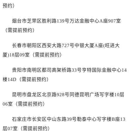
广东省河源市源城区越王大道劳力士售后服务中心（需提前预约）
预约）
广东省惠州市惠城区江北文昌一路7号华贸大厦1座30层3005室劳力士售后服务中心（需提前预约）
广东省江门市蓬江区广场西路劳力士售后服务中心（需提前预约）
烟台市芝罘区胜利路139号万达金融中心A座907室
广东省揭阳市榕城进贤门步行街劳力士售后服务中心（需提前预约）
（需提前预约）
广东省茂名市电白区水东街道迎宾大道劳力士售后服务中心（需提前预约）
广东省梅州市梅江区金燕大道劳力士售后服务中心（需提前预约）
长春市朝阳区西安大路727号中银大厦A座(旺进大
广东省清远市清城区湖西路劳力士售后服务中心（需提前预约）
厦)18层09室（需提前预约）
广东省汕头市龙湖区长平路劳力士售后服务中心（需提前预约）
广东省汕尾市城区香洲街道园林社区翠园街劳力士售后服务中心（需提前预约）
贵阳市南明区都司高架桥路33号亨特国际金融中心14
广东省韶关市武江区芙蓉新区与老城中心交汇处劳力士售后服务中心（需提前预约）
楼14D（需提前预约）
广东省深圳市罗湖区深南东路5001号华润大厦17层1701室劳力士售后服务中心（需提前预约）
广东省阳江市江城区东风一路劳力士售后服务中心（需提前预约）
昆明市盘龙区北京路928号同德昆明广场写字楼10层
广东省云浮市云城区金山路劳力士售后服务中心（需提前预约）
06室（需提前预约）
广东省湛江市赤坎区观海北路劳力士售后服务中心（需提前预约）
广东省肇庆市端州区信安大道与砚都大道交汇处劳力士售后服务中心（需提前预约）
石家庄市长安区中山东路39号勒泰中心写字楼B座13
广西壮族自治区百色市右江区中山二路劳力士售后服务中心（需提前预约）
层07室（需提前预约）