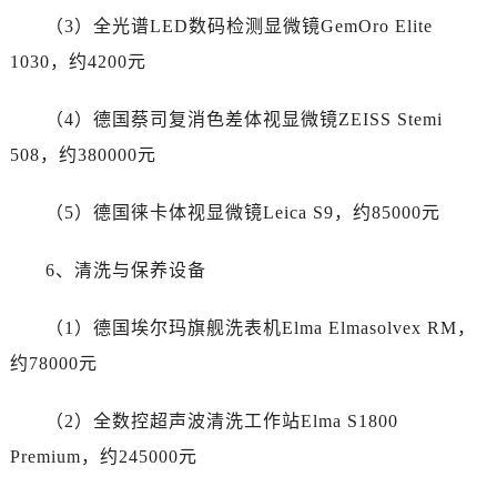
新疆维吾尔自治区图木舒克市图木舒克市中兴街劳力士售后服务中心（需提前预约）
（3）全光谱LED数码检测显微镜GemOro Elite
新疆维吾尔自治区吐鲁番市高昌区文化中路文化中路劳力士售后服务中心（需提前预约）
1030，约4200元
新疆维吾尔自治区乌苏市乌鲁木齐北路劳力士售后服务中心（需提前预约）
新疆维吾尔自治区五家渠市长征西街劳力士售后服务中心（需提前预约）
（4）德国蔡司复消色差体视显微镜ZEISS Stemi
新疆维吾尔自治区新星市东风路劳力士售后服务中心（需提前预约）
508，约380000元
新疆维吾尔自治区伊宁市解放西路劳力士售后服务中心（需提前预约）
贵州省安顺市西秀区中华南路劳力士售后服务中心（需提前预约）
（5）德国徕卡体视显微镜Leica S9，约85000元
贵州省毕节市七星关区松山路劳力士售后服务中心（需提前预约）
贵州省六盘水市钟山区钟山大道劳力士售后服务中心（需提前预约）
6、清洗与保养设备
贵州省黔东南苗族侗族自治州凯里市北京西路劳力士售后服务中心（需提前预约）
贵州省黔西南布依族苗族自治州兴义市大道与桔香路交汇处劳力士售后服务中心（需提前预约）
（1）德国埃尔玛旗舰洗表机Elma Elmasolvex RM，
贵州省铜仁市碧江区民主路劳力士售后服务中心（需提前预约）
约78000元
贵州省遵义市红花岗区共青大道与嵩山路交叉口劳力士售后服务中心（需提前预约）
四川省阿坝州市马尔康市团结街劳力士售后服务中心（需提前预约）
（2）全数控超声波清洗工作站Elma S1800
四川省巴中市巴州区江北大道劳力士售后服务中心（需提前预约）
Premium，约245000元
四川省成都市锦江区人民东路6号SAC东原中心24层2406B室劳力士售后服务中心（需提前预约）