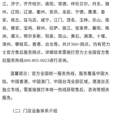
湖北省随州市曾都区青年路劳力士售后服务中心（需提前预约）
江、济宁、齐齐哈尔、南阳、常德、呼伦贝尔、丹东、锦
湖北省咸宁市咸安区长安大道劳力士售后服务中心（需提前预约）
州、辽阳、辽源、衢州、安庆、龙岩、宁德、鹰潭、泰
湖北省襄阳市樊城区长虹路与人民路交叉口劳力士售后服务中心（需提前预约）
安、商丘、驻马店、咸宁、江门、茂名、玉林、乐山、南
湖北省孝感市孝南区复兴大道劳力士售后服务中心（需提前预约）
充、雅安、宝鸡、柳州、拉萨、丽江、张家界、襄阳、株
湖北省宜昌市西陵区夷陵大道与港窑路劳力士售后服务中心（需提前预约）
洲、遵义、鄂尔多斯、阳泉、昆山、黄石、湘潭、十堰、
湖南省常德市武陵区人民路劳力士售后服务中心（需提前预约）
漳州、攀枝花、香港、台北等，共计360+网点，均有劳力
湖南省郴州市北湖区国庆北路劳力士售后服务中心（需提前预约）
湖南省衡阳市雁峰区解放路劳力士售后服务中心（需提前预约）
士官方售后服务网点，详细信息需拨打劳力士全国官方售
湖南省怀化市鹤城区迎丰中路劳力士售后服务中心（需提前预约）
后服务热线400-805-0023进行咨询。
湖南省娄底市娄星区长青街劳力士售后服务中心（需提前预约）
湖南省邵阳市双清区东风路劳力士售后服务中心（需提前预约）
温馨提示：官方全国统一服务热线，服务覆盖中国大
湖南省湘潭市雨湖区莲城大道劳力士售后服务中心（需提前预约）
陆、中国香港、中国澳门、中国台湾全部区域，港澳台无
湖南省益阳市赫山区桃花仑路劳力士售后服务中心（需提前预约）
独立专线，需直接拨打本统一热线获取售后、咨询等相关
湖南省永州市冷水滩区永州大道与中兴路交叉口劳力士售后服务中心（需提前预约）
服务。
湖南省岳阳市岳阳楼区东茅岭路劳力士售后服务中心（需提前预约）
湖南省张家界市永定区解放路劳力士售后服务中心（需提前预约）
（二）门店设备体系介绍