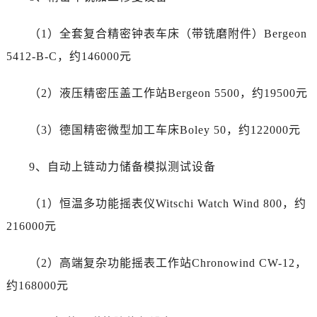
四川省资阳市雁江区滨江大道一段与和平南路劳力士售后服务中心（需提前预约）
四川省自贡市自流井区华商北路劳力士售后服务中心（需提前预约）
（1）全套复合精密钟表车床（带铣磨附件）Bergeon
西藏自治区阿里地区噶尔县北京西路劳力士售后服务中心（需提前预约）
5412-B-C，约146000元
西藏自治区昌都市卡若区昌都西路劳力士售后服务中心（需提前预约）
西藏自治区拉萨市城关区北京中路劳力士售后服务中心（需提前预约）
（2）液压精密压盖工作站Bergeon 5500，约19500元
西藏自治区林芝市巴宜区广东路劳力士售后服务中心（需提前预约）
西藏自治区那曲市色尼区浙江西路劳力士售后服务中心（需提前预约）
（3）德国精密微型加工车床Boley 50，约122000元
西藏自治区日喀则市桑珠孜区上海中路劳力士售后服务中心（需提前预约）
西藏自治区山南市乃东区湖北大道劳力士售后服务中心（需提前预约）
9、自动上链动力储备模拟测试设备
云南省保山市隆阳区正阳路劳力士售后服务中心（需提前预约）
（1）恒温多功能摇表仪Witschi Watch Wind 800，约
云南省楚雄彝族自治州楚雄市鹿城南路劳力士售后服务中心（需提前预约）
云南省大理白族自治州大理市建设路劳力士售后服务中心（需提前预约）
216000元
云南省德宏傣族景颇族自治州芒市团结大街劳力士售后服务中心（需提前预约）
（2）高端复杂功能摇表工作站Chronowind CW-12，
云南省迪庆藏族自治州香格里拉市长征大道劳力士售后服务中心（需提前预约）
云南省红河哈尼族彝族自治州蒙自市天马路劳力士售后服务中心（需提前预约）
约168000元
云南省丽江市古城区七星街劳力士售后服务中心（需提前预约）