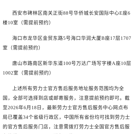
广西壮族自治区北海市海城区北京路劳力士售后服务中心（需提前预约）
广西壮族自治区崇左市江州区石景林街道友谊大道与丽川路交汇处劳力士售后服务中心（需提前预约）
西安市碑林区南关正街88号华侨城长安国际中心E座6
广西壮族自治区防城港市港口区金花茶大道劳力士售后服务中心（需提前预约）
楼10室（需提前预约）
广西壮族自治区贵港市港北区港城街道布山大道与仙衣路交叉口劳力士售后服务中心（需提前预约）
广西壮族自治区桂林市秀峰区红岭路劳力士售后服务中心（需提前预约）
海口市龙华区金贸东路5号海口华润大厦B座17层1707
广西壮族自治区河池市金城江区金城江街道朝阳路劳力士售后服务中心（需提前预约）
室（需提前预约）
广西壮族自治区贺州市八步区城东街道灵峰南路劳力士售后服务中心（需提前预约）
广西壮族自治区来宾市兴宾区桂中大道劳力士售后服务中心（需提前预约）
唐山市路南区新华东道100号万达广场写字楼A座10层
广西壮族自治区柳州市城中区中山中路劳力士售后服务中心（需提前预约）
1002室（需提前预约）
广西壮族自治区钦州市钦南区金海湾东大街劳力士售后服务中心（需提前预约）
广西壮族自治区梧州市万秀区龙湖镇高旺路劳力士售后服务中心（需提前预约）
上述所有劳力士官方售后服务地址服务范围均为全
广西壮族自治区玉林市玉州区金玉路劳力士售后服务中心（需提前预约）
国，全部可选择到店或邮寄服务，注意提前预约即可。截
海南省儋州市儋州市那大镇兰洋北路劳力士售后服务中心（需提前预约）
至2026年6月18日，最新劳力士官方售后服务中心网点布
海南省东方市八所镇解放西路劳力士售后服务中心（需提前预约）
局已覆盖34个省级行政区，中国所有省份均可找到劳力士
海南省琼海市嘉积镇东风路劳力士售后服务中心（需提前预约）
的官方售后服务门店，注意需拨打劳力士全国官方售后服
海南省三沙市西沙区西沙群岛永兴岛北京路劳力士售后服务中心（需提前预约）