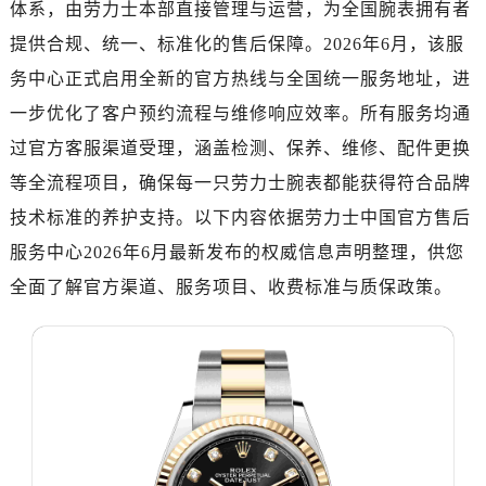
体系，由劳力士本部直接管理与运营，为全国腕表拥有者
嘉兴市南湖区广益路705号嘉兴世界贸易中心写字楼A座13层1304室（需提前预约）
南昌市红谷滩新区红谷中大道998号绿地双子塔（中央广场）A1座办公楼14层07室（需提前预约）
提供合规、统一、标准化的售后保障。2026年6月，该服
济南市历下区经十路11111号华润中心写字楼（万象城）15层1508室（需提前预约）
务中心正式启用全新的官方热线与全国统一服务地址，进
广州市天河区天河路230号万菱汇国际中心写字楼A塔7层704室（需提前预约）
一步优化了客户预约流程与维修响应效率。所有服务均通
广州市越秀区环市东路371-375号世界贸易中心大厦南塔写字楼15层07室（需提前预约）
过官方客服渠道受理，涵盖检测、保养、维修、配件更换
深圳市罗湖区深南东路5001号华润大厦写字楼17层1701室（需提前预约）
等全流程项目，确保每一只劳力士腕表都能获得符合品牌
惠州市惠城区江北文昌一路7号华贸大厦写字楼1座30层05室（需提前预约）
技术标准的养护支持。以下内容依据劳力士中国官方售后
厦门市思明区湖滨东路95号华润大厦写字楼B座11层1104室（需提前预约）
服务中心2026年6月最新发布的权威信息声明整理，供您
福州市鼓楼区五四路128-1号恒力城写字楼15层03室（需提前预约）
成都市锦江区人民东路6号SAC东原中心写字楼24层2406B室（需提前预约）
全面了解官方渠道、服务项目、收费标准与质保政策。
重庆市江北区观音桥步行街2号融恒时代广场写字楼9层902室（需提前预约）
长沙市芙蓉区定王台街道建湘路393号世茂环球金融中心写字楼（芙蓉广场）10层13室（需提前预约）
郑州市二七区铭功路10号华润大厦写字楼29层2905室（需提前预约）
太原市迎泽区解放路15号亨得利名表服务中心（品牌授权店）3层整层（需提前预约）
沈阳市沈河区中街路137号亨得利名表服务中心（品牌授权店）1层整层（需提前预约）
沈阳市沈河区中街路83号亨得利名表服务中心（品牌授权店）1层整层（需提前预约）