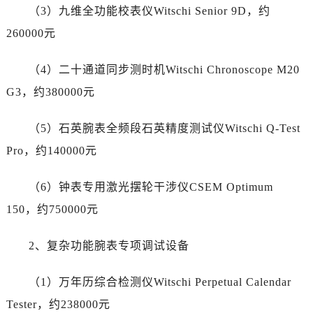
宁夏回族自治区固原市原州区文化街劳力士售后服务中心（需提前预约）
（3）九维全功能校表仪Witschi Senior 9D，约
宁夏回族自治区石嘴山市大武口区贺兰山路劳力士售后服务中心（需提前预约）
260000元
宁夏回族自治区吴忠市利通区开元大道劳力士售后服务中心（需提前预约）
宁夏回族自治区银川市兴庆区新华东路97号新百中心C馆一层C1-18号商铺劳力士售后服务中心（需提前预约）
（4）二十通道同步测时机Witschi Chronoscope M20
宁夏回族自治区中卫市沙坡头区鼓楼东街劳力士售后服务中心（需提前预约）
G3，约380000元
青海省果洛藏族自治州玛沁县团结路劳力士售后服务中心（需提前预约）
青海省海北藏族自治州海晏县将军路劳力士售后服务中心（需提前预约）
（5）石英腕表全频段石英精度测试仪Witschi Q-Test
青海省海东市乐都区滨河路劳力士售后服务中心（需提前预约）
Pro，约140000元
青海省海南藏族自治州共和县青海湖大街劳力士售后服务中心（需提前预约）
青海省海西蒙古族藏族自治州德令哈市柴达木路劳力士售后服务中心（需提前预约）
（6）钟表专用激光摆轮干涉仪CSEM Optimum
青海省黄南藏族自治州同仁市德合隆路劳力士售后服务中心（需提前预约）
150，约750000元
青海省西宁市城西区海湖新区西关大道劳力士售后服务中心（需提前预约）
青海省玉树藏族自治州结古镇胜利路劳力士售后服务中心（需提前预约）
2、复杂功能腕表专项调试设备
陕西省安康市汉滨区金州路劳力士售后服务中心（需提前预约）
陕西省宝鸡市渭滨区经二路劳力士售后服务中心（需提前预约）
（1）万年历综合检测仪Witschi Perpetual Calendar
陕西省汉中市汉台区北大街劳力士售后服务中心（需提前预约）
Tester，约238000元