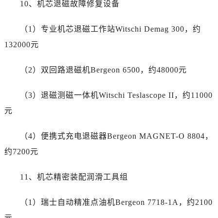
10、机芯退磁故障修复设备
云南省临沧市临翔区世纪路劳力士售后服务中心（需提前预约）
云南省怒江傈僳族自治州泸水市人民路劳力士售后服务中心（需提前预约）
（1）专业机芯退磁工作站Witschi Demag 300，约
云南省普洱市思茅区振兴大道劳力士售后服务中心（需提前预约）
132000元
云南省曲靖市麒麟区学府路劳力士售后服务中心（需提前预约）
云南省文山壮族苗族自治州文山市东风路劳力士售后服务中心（需提前预约）
（2）双回路退磁机Bergeon 6500，约48000元
云南省西双版纳傣族自治州景洪市宣慰大道劳力士售后服务中心（需提前预约）
云南省玉溪市红塔区南北大街劳力士售后服务中心（需提前预约）
（3）退磁测磁一体机Witschi Teslascope II，约11000
云南省昭通市昭阳区青年路劳力士售后服务中心（需提前预约）
元
重庆市江北区观音桥步行街2号融恒时代广场9层902室劳力士售后服务中心（需提前预约）
新疆维吾尔自治区乌鲁木齐市天山区红山路26号时代广场（CCMALL）C座17层17-B劳力士售后服务中心（需提前预约）
（4）便携式充电退磁器Bergeon MAGNET-O 8804，
浙江省温州市鹿城区锦绣路1067号置信广场10层1015室劳力士售后服务中心（需提前预约）
约7200元
黑龙江省哈尔滨市道里区友谊西路600号富力中心T2座写字楼29层03室室劳力士售后服务中心（需提前预约）
辽宁省大连市中山区人民路15号国际金融大厦7层G室劳力士售后服务中心（需提前预约）
11、机芯精密装配润滑工具组
广东省佛山市禅城区季华五路57号万科金融中心C座12层1205室劳力士售后服务中心（需提前预约）
广东省东莞市东城街道鸿福东路1号民盈国贸中心T1写字楼9层907室劳力士售后服务中心（需提前预约）
（1）瑞士自动精准点油机Bergeon 7718-1A，约2100
江苏省无锡市梁溪区人民中路139号恒隆广场写字楼1座11层1104室劳力士售后服务中心（需提前预约）
元