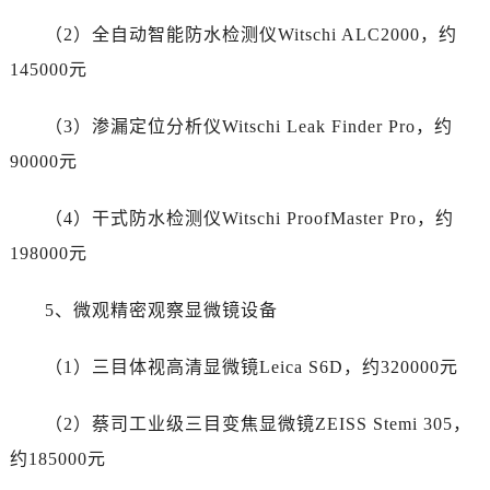
新疆维吾尔自治区哈密市伊州区建国北路劳力士售后服务中心（需提前预约）
（2）全自动智能防水检测仪Witschi ALC2000，约
新疆维吾尔自治区和田市和田市北京西路劳力士售后服务中心（需提前预约）
145000元
新疆维吾尔自治区胡杨河市胡杨河市胡杨路劳力士售后服务中心（需提前预约）
新疆维吾尔自治区霍尔果斯市亚欧北路劳力士售后服务中心（需提前预约）
（3）渗漏定位分析仪Witschi Leak Finder Pro，约
新疆维吾尔自治区喀什市解放北路劳力士售后服务中心（需提前预约）
90000元
新疆维吾尔自治区可克达拉市幸福路劳力士售后服务中心（需提前预约）
新疆维吾尔自治区克拉玛依市克拉玛依区友谊路劳力士售后服务中心（需提前预约）
（4）干式防水检测仪Witschi ProofMaster Pro，约
新疆维吾尔自治区库车市库车市文化东路劳力士售后服务中心（需提前预约）
198000元
新疆维吾尔自治区库尔勒市库尔勒市人民东路劳力士售后服务中心（需提前预约）
新疆维吾尔自治区奎屯市团结西街劳力士售后服务中心（需提前预约）
5、微观精密观察显微镜设备
新疆维吾尔自治区昆玉市昆泉街劳力士售后服务中心（需提前预约）
新疆维吾尔自治区沙湾市三道河子镇世纪大道南路劳力士售后服务中心（需提前预约）
（1）三目体视高清显微镜Leica S6D，约320000元
新疆维吾尔自治区石河子市北二路劳力士售后服务中心（需提前预约）
新疆维吾尔自治区双河市光明路劳力士售后服务中心（需提前预约）
（2）蔡司工业级三目变焦显微镜ZEISS Stemi 305，
新疆维吾尔自治区塔城市塔城地区闻琴路劳力士售后服务中心（需提前预约）
约185000元
新疆维吾尔自治区铁门关市兴疆路劳力士售后服务中心（需提前预约）