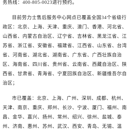
务热线：400-805-0023进行预约。
海南省三亚市吉阳区迎宾路劳力士售后服务中心（需提前预约）
海南省万宁市万城镇解放路劳力士售后服务中心（需提前预约）
目前劳力士售后服务中心网点已覆盖全国34个省级行
海南省文昌市文城镇教育东路劳力士售后服务中心（需提前预约）
政区：北京、上海、天津、重庆、澳门、香港、河北省、
海南省五指山市通什镇三月三大道劳力士售后服务中心（需提前预约）
香港特别行政区尖沙咀区油尖旺区广东道劳力士售后服务中心（需提前预约）
山西省、内蒙古自治区、辽宁省、吉林省、黑龙江省、江
香港特别行政区金钟区中西区金钟道劳力士售后服务中心（需提前预约）
苏省、浙江省、安徽省、福建省、江西省、山东省、台湾
香港特别行政区九龙区油尖旺区弥敦道劳力士售后服务中心（需提前预约）
省、河南省、湖北省、湖南省、广东省、广西壮族自治
香港特别行政区铜锣湾区湾仔区轩尼诗道劳力士售后服务中心（需提前预约）
区、海南省、四川省、贵州省、云南省、西藏自治区、陕
河南省安阳市文峰区解放大道劳力士售后服务中心（需提前预约）
西省、甘肃省、青海省、宁夏回族自治区、新疆维吾尔自
河南省鹤壁市淇滨区九州路劳力士售后服务中心（需提前预约）
治区；
河南省济源市沁园街道济水大道劳力士售后服务中心（需提前预约）
河南省焦作市解放区解放路劳力士售后服务中心（需提前预约）
市已覆盖：北京、上海、广州、深圳、成都、杭州、
河南省开封市鼓楼区中山路劳力士售后服务中心（需提前预约）
天津、南京、重庆、郑州、长沙、宁波、厦门、福州、南
河南省洛阳市西工区中州中路与解放路交叉口劳力士售后服务中心（需提前预约）
昌、金华、嘉兴、扬州、常州、绍兴、徐州、盐城、泰
河南省漯河市源汇区交通路劳力士售后服务中心（需提前预约）
河南省南阳市宛城区范蠡东路与南都路交叉口劳力士售后服务中心（需提前预约）
州、济南、惠州、苏州、武汉、西安、青岛、无锡、温