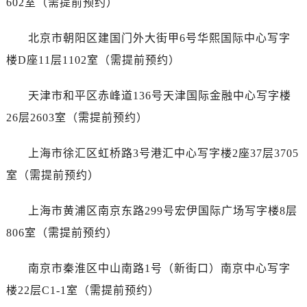
602室（需提前预约）
黑龙江省黑河市爱辉区中央街劳力士售后服务中心（需提前预约）
黑龙江省鸡西市鸡冠区红军路劳力士售后服务中心（需提前预约）
北京市朝阳区建国门外大街甲6号华熙国际中心写字
黑龙江省佳木斯市向阳区长安路劳力士售后服务中心（需提前预约）
楼D座11层1102室（需提前预约）
黑龙江省牡丹江市东安区太平路劳力士售后服务中心（需提前预约）
黑龙江省七台河市桃山区大同街劳力士售后服务中心（需提前预约）
天津市和平区赤峰道136号天津国际金融中心写字楼
黑龙江省齐齐哈尔市龙沙区龙华路劳力士售后服务中心（需提前预约）
26层2603室（需提前预约）
黑龙江省双鸭山市尖山区新兴大街劳力士售后服务中心（需提前预约）
黑龙江省绥化市北林区新华街与康庄路交叉口劳力士售后服务中心（需提前预约）
上海市徐汇区虹桥路3号港汇中心写字楼2座37层3705
黑龙江省伊春市伊美区通河路劳力士售后服务中心（需提前预约）
室（需提前预约）
吉林省白城市洮北区明仁南街劳力士售后服务中心（需提前预约）
吉林省白山市浑江区浑江大街劳力士售后服务中心（需提前预约）
上海市黄浦区南京东路299号宏伊国际广场写字楼8层
吉林省吉林市船营区河南街劳力士售后服务中心（需提前预约）
806室（需提前预约）
吉林省辽源市龙山区人民大街劳力士售后服务中心（需提前预约）
吉林省梅河口市新华街道梅河大街劳力士售后服务中心（需提前预约）
南京市秦淮区中山南路1号（新街口）南京中心写字
吉林省四平市铁东区紫气大路与南九经街交汇处劳力士售后服务中心（需提前预约）
楼22层C1-1室（需提前预约）
吉林省松原市宁江区五环大街劳力士售后服务中心（需提前预约）