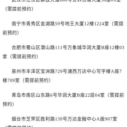
澳门省路氹城市金光大道劳力士售后服务中心（需提前预约）
（需提前预约）
澳门特别行政区望德堂区塔石广场劳力士售后服务中心（需提前预约）
福建省福州市鼓楼区五四路128-1号恒力城写字楼15层03室劳力士售后服务中心（需提前预约）
南宁市青秀区金湖路59号地王大厦12楼1224室（需提
福建省厦门市思明区湖滨东路95号万象城华润大厦B座11层1104室劳力士售后服务中心（需提前预约）
前预约）
广东省潮州市潮安区新风路与潮汕路交汇处劳力士售后服务中心（需提前预约）
广东省广州市天河区天河路230号万菱汇国际中心A塔7层704室劳力士售后服务中心（需提前预约）
合肥市蜀山区潜山路111号万象城华润大厦B座12楼03
广东省广州市越秀区环市东路371-375号世界贸易中心大厦南塔15层1507室劳力士售后服务中心（需提前预约）
室（需提前预约）
广东省河源市源城区越王大道劳力士售后服务中心（需提前预约）
广东省惠州市惠城区江北文昌一路7号华贸大厦1座30层3005室劳力士售后服务中心（需提前预约）
泉州市丰泽区宝洲路729号浦西万达中心写字楼A座7
广东省江门市蓬江区广场西路劳力士售后服务中心（需提前预约）
楼709室（需提前预约）
广东省揭阳市榕城进贤门步行街劳力士售后服务中心（需提前预约）
广东省茂名市电白区水东街道迎宾大道劳力士售后服务中心（需提前预约）
青岛市南区山东路6号华润大厦B座22层04室（需提前
广东省梅州市梅江区金燕大道劳力士售后服务中心（需提前预约）
预约）
广东省清远市清城区湖西路劳力士售后服务中心（需提前预约）
广东省汕头市龙湖区长平路劳力士售后服务中心（需提前预约）
烟台市芝罘区胜利路139号万达金融中心A座907室
广东省汕尾市城区香洲街道园林社区翠园街劳力士售后服务中心（需提前预约）