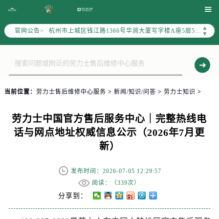
泰州市海陵区永定东路399号置地商务中心东塔写字楼（华润万象城）17层1706室（需提前预约）

宁波市江北区大闸南路500号来福士广场办公楼20层2009室（需提前预约）
▲
官网公告>
杭州市上城区钱江路1366号华润大厦写字楼A座5层503-5室（需提前预约）
▼
金华市金东区东市南街777号金华万达广场写字楼4号楼22层2209室（需提前预约）
绍兴市越城区胜利东路379号世茂天际中心写字楼8层805室（需提前预约）
嘉兴市南湖区广益路705号嘉兴世界贸易中心写字楼A座13层1304室（需提前预约）
南昌市红谷滩新区红谷中大道998号绿地双子塔（中央广场）A1座办公楼14层07室（需提前预约）
当前位置：
劳力士售后维修中心服务
>
新闻/知识/问答
>
劳力士知识
>
济南市历下区经十路11111号华润中心写字楼（万象城）15层1508室（需提前预约）
广州市天河区天河路230号万菱汇国际中心写字楼A塔7层704室（需提前预约）
劳力士中国官方售后服务中心｜完整热线电
广州市越秀区环市东路371-375号世界贸易中心大厦南塔写字楼15层07室（需提前预约）
话与网点地址权威信息公示（2026年7月更
深圳市罗湖区深南东路5001号华润大厦写字楼17层1701室（需提前预约）
新）
惠州市惠城区江北文昌一路7号华贸大厦写字楼1座30层05室（需提前预约）
厦门市思明区湖滨东路95号华润大厦写字楼B座11层1104室（需提前预约）
发布时间：2026-07-05 12:29:57
福州市鼓楼区五四路128-1号恒力城写字楼15层03室（需提前预约）
阅读：（
339次）
成都市锦江区人民东路6号SAC东原中心写字楼24层2406B室（需提前预约）
分享到：
重庆市江北区观音桥步行街2号融恒时代广场写字楼9层902室（需提前预约）