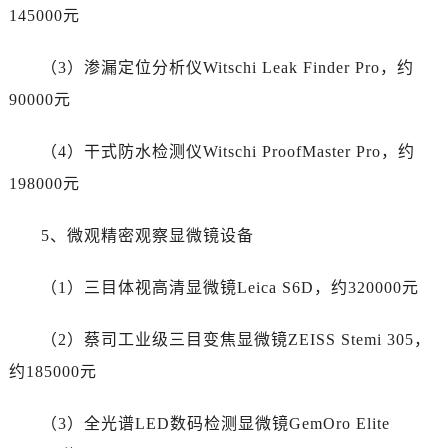
新疆维吾尔自治区奎屯市团结西街劳力士售后服务中心（需提前预约）
145000元
新疆维吾尔自治区昆玉市昆泉街劳力士售后服务中心（需提前预约）
新疆维吾尔自治区沙湾市三道河子镇世纪大道南路劳力士售后服务中心（需提前预约）
（3）渗漏定位分析仪Witschi Leak Finder Pro，约
新疆维吾尔自治区石河子市北二路劳力士售后服务中心（需提前预约）
90000元
新疆维吾尔自治区双河市光明路劳力士售后服务中心（需提前预约）
新疆维吾尔自治区塔城市塔城地区闻琴路劳力士售后服务中心（需提前预约）
（4）干式防水检测仪Witschi ProofMaster Pro，约
新疆维吾尔自治区铁门关市兴疆路劳力士售后服务中心（需提前预约）
198000元
新疆维吾尔自治区图木舒克市图木舒克市中兴街劳力士售后服务中心（需提前预约）
新疆维吾尔自治区吐鲁番市高昌区文化中路文化中路劳力士售后服务中心（需提前预约）
5、微观精密观察显微镜设备
新疆维吾尔自治区乌苏市乌鲁木齐北路劳力士售后服务中心（需提前预约）
（1）三目体视高清显微镜Leica S6D，约320000元
新疆维吾尔自治区五家渠市长征西街劳力士售后服务中心（需提前预约）
新疆维吾尔自治区新星市东风路劳力士售后服务中心（需提前预约）
（2）蔡司工业级三目变焦显微镜ZEISS Stemi 305，
新疆维吾尔自治区伊宁市解放西路劳力士售后服务中心（需提前预约）
约185000元
贵州省安顺市西秀区中华南路劳力士售后服务中心（需提前预约）
贵州省毕节市七星关区松山路劳力士售后服务中心（需提前预约）
（3）全光谱LED数码检测显微镜GemOro Elite
贵州省六盘水市钟山区钟山大道劳力士售后服务中心（需提前预约）