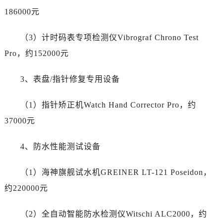
新疆维吾尔自治区阿勒泰市解放路劳力士售后服务中心（需提前预约）
186000元
新疆维吾尔自治区阿图什市光明路劳力士售后服务中心（需提前预约）
新疆维吾尔自治区白杨市军垦路劳力士售后服务中心（需提前预约）
（3）计时码表专项检测仪Vibrograf Chrono Test
新疆维吾尔自治区北屯市团结路劳力士售后服务中心（需提前预约）
Pro，约152000元
新疆维吾尔自治区博乐市博乐市北京路劳力士售后服务中心（需提前预约）
新疆维吾尔自治区昌吉市延安北路劳力士售后服务中心（需提前预约）
3、表盘/指针修复专用设备
新疆维吾尔自治区阜康市博峰路劳力士售后服务中心（需提前预约）
新疆维吾尔自治区哈密市伊州区建国北路劳力士售后服务中心（需提前预约）
（1）指针矫正机Watch Hand Corrector Pro，约
新疆维吾尔自治区和田市和田市北京西路劳力士售后服务中心（需提前预约）
37000元
新疆维吾尔自治区胡杨河市胡杨河市胡杨路劳力士售后服务中心（需提前预约）
新疆维吾尔自治区霍尔果斯市亚欧北路劳力士售后服务中心（需提前预约）
4、防水性能测试设备
新疆维吾尔自治区喀什市解放北路劳力士售后服务中心（需提前预约）
新疆维吾尔自治区可克达拉市幸福路劳力士售后服务中心（需提前预约）
（1）海神旗舰试水机GREINER LT-121 Poseidon，
新疆维吾尔自治区克拉玛依市克拉玛依区友谊路劳力士售后服务中心（需提前预约）
约220000元
新疆维吾尔自治区库车市库车市文化东路劳力士售后服务中心（需提前预约）
新疆维吾尔自治区库尔勒市库尔勒市人民东路劳力士售后服务中心（需提前预约）
（2）全自动智能防水检测仪Witschi ALC2000，约