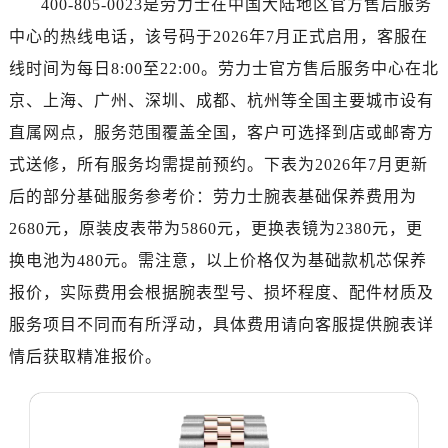
400-805-0023是劳力士在中国大陆地区官方售后服务
长沙市芙蓉区定王台街道建湘路393号世茂环球金融中心写字楼（芙蓉广场）10层13室（需提前预约）
中心的热线电话，该号码于2026年7月正式启用，客服在
郑州市二七区铭功路10号华润大厦写字楼29层2905室（需提前预约）
太原市迎泽区解放路15号亨得利名表服务中心（品牌授权店）3层整层（需提前预约）
线时间为每日8:00至22:00。劳力士官方售后服务中心在北
沈阳市沈河区中街路137号亨得利名表服务中心（品牌授权店）1层整层（需提前预约）
京、上海、广州、深圳、成都、杭州等全国主要城市设有
沈阳市沈河区中街路83号亨得利名表服务中心（品牌授权店）1层整层（需提前预约）
直属网点，服务范围覆盖全国，客户可选择到店或邮寄方
乌鲁木齐市天山区红山路26号时代广场（CCMALL）C座17层17-B（需提前预约）
式送修，所有服务均需提前预约。下表为2026年7月更新
温州市鹿城区锦绣路1067号置信广场10层1015室（需提前预约）
后的部分基础服务参考价：劳力士腕表基础保养费用为
哈尔滨市道里区友谊西路600号富力中心T2座写字楼29层03室（需提前预约）
2680元，原装皮表带为5860元，更换表镜为2380元，更
大连市中山区人民路15号国际金融大厦7层G室（需提前预约）
换电池为480元。需注意，以上价格仅为基础款机芯保养
佛山市禅城区季华五路57号万科金融中心C座12层1205室（需提前预约）
东莞市东城街道鸿福东路1号民盈国贸中心T1写字楼9层907室（需提前预约）
报价，实际费用会根据腕表型号、损坏程度、配件材质及
无锡市梁溪区人民中路139号恒隆广场写字楼1座11层1104室（需提前预约）
服务项目不同而有所浮动，具体费用请向客服提供腕表详
南通市崇川区工农路57号圆融广场写字楼16层1603室（需提前预约）
情后获取精准报价。
苏州市苏州工业园区星港街199号苏州中心办公楼C座22层08室（需提前预约）
武汉市江汉区解放大道686号世界贸易大厦38层09室（需提前预约）
南宁市青秀区金湖路59号地王大厦12楼1224室（需提前预约）