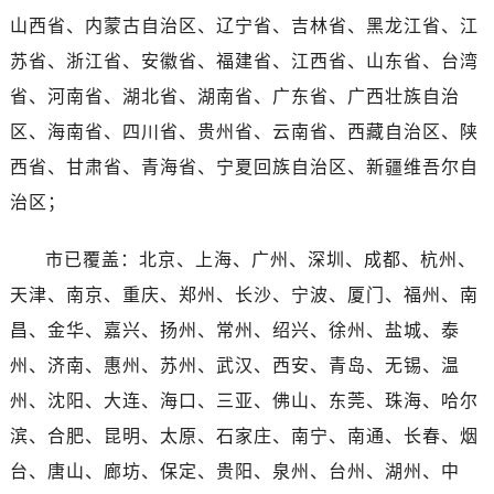
河南省鹤壁市淇滨区九州路劳力士售后服务中心（需提前预约）
山西省、内蒙古自治区、辽宁省、吉林省、黑龙江省、江
河南省济源市沁园街道济水大道劳力士售后服务中心（需提前预约）
苏省、浙江省、安徽省、福建省、江西省、山东省、台湾
河南省焦作市解放区解放路劳力士售后服务中心（需提前预约）
省、河南省、湖北省、湖南省、广东省、广西壮族自治
河南省开封市鼓楼区中山路劳力士售后服务中心（需提前预约）
区、海南省、四川省、贵州省、云南省、西藏自治区、陕
河南省洛阳市西工区中州中路与解放路交叉口劳力士售后服务中心（需提前预约）
河南省漯河市源汇区交通路劳力士售后服务中心（需提前预约）
西省、甘肃省、青海省、宁夏回族自治区、新疆维吾尔自
河南省南阳市宛城区范蠡东路与南都路交叉口劳力士售后服务中心（需提前预约）
治区；
河南省平顶山市卫东区建设路劳力士售后服务中心（需提前预约）
河南省濮阳市大华龙区开州路绿城路交叉口劳力士售后服务中心（需提前预约）
市已覆盖：北京、上海、广州、深圳、成都、杭州、
河南省三门峡市湖滨区和平路劳力士售后服务中心（需提前预约）
天津、南京、重庆、郑州、长沙、宁波、厦门、福州、南
河南省商丘市梁园区神火大道劳力士售后服务中心（需提前预约）
昌、金华、嘉兴、扬州、常州、绍兴、徐州、盐城、泰
河南省新乡市红旗区人民路劳力士售后服务中心（需提前预约）
州、济南、惠州、苏州、武汉、西安、青岛、无锡、温
河南省信阳市浉河区东方红大道劳力士售后服务中心（需提前预约）
州、沈阳、大连、海口、三亚、佛山、东莞、珠海、哈尔
河南省许昌市魏都区建安大道与八龙路交叉口劳力士售后服务中心（需提前预约）
滨、合肥、昆明、太原、石家庄、南宁、南通、长春、烟
河南省郑州市二七区民主路10号华润大厦29层2905室劳力士售后服务中心（需提前预约）
台、唐山、廊坊、保定、贵阳、泉州、台州、湖州、中
河南省周口市川汇区七一路劳力士售后服务中心（需提前预约）