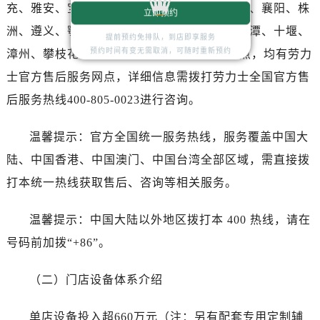
湖南省娄底市娄星区长青街劳力士售后服务中心（需提前预约）
充、雅安、宝鸡、柳州、拉萨、丽江、张家界、襄阳、株
立即预约
湖南省邵阳市双清区东风路劳力士售后服务中心（需提前预约）
洲、遵义、鄂尔多斯、阳泉、昆山、黄石、湘潭、十堰、
提前预约免排队，到店即享服务
湖南省湘潭市雨湖区莲城大道劳力士售后服务中心（需提前预约）
预约时间有变无需取消，可随时重新预约
漳州、攀枝花、香港、台北等，共计360+网点，均有劳力
湖南省益阳市赫山区桃花仑路劳力士售后服务中心（需提前预约）
士官方售后服务网点，详细信息需拨打劳力士全国官方售
湖南省永州市冷水滩区永州大道与中兴路交叉口劳力士售后服务中心（需提前预约）
后服务热线400-805-0023进行咨询。
湖南省岳阳市岳阳楼区东茅岭路劳力士售后服务中心（需提前预约）
湖南省张家界市永定区解放路劳力士售后服务中心（需提前预约）
温馨提示：官方全国统一服务热线，服务覆盖中国大
湖南省长沙市芙蓉区建湘路393号世茂环球金融中心写字楼10层1013室劳力士售后服务中心（需提前预约）
陆、中国香港、中国澳门、中国台湾全部区域，需直接拨
湖南省株洲市芦淞区建设南路劳力士售后服务中心（需提前预约）
打本统一热线获取售后、咨询等相关服务。
甘肃省白银市白银区北京路劳力士售后服务中心（需提前预约）
甘肃省定西市安定区解放路劳力士售后服务中心（需提前预约）
温馨提示：中国大陆以外地区拨打本 400 热线，请在
甘肃省敦煌市沙州镇阳关中路劳力士售后服务中心（需提前预约）
号码前加拨“+86”。
甘肃省合作市人民街劳力士售后服务中心（需提前预约）
甘肃省嘉峪关市雄关区新华中路劳力士售后服务中心（需提前预约）
（二）门店设备体系介绍
甘肃省金昌市金川区北京路劳力士售后服务中心（需提前预约）
甘肃省酒泉市肃州区西大街劳力士售后服务中心（需提前预约）
单店设备投入超660万元（注：另有配套专用定制辅