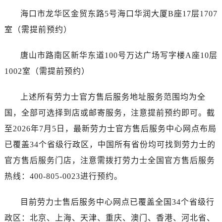
广西壮族自治区钦州市钦南区金海湾东大街劳力士售后服务中心（需提前预约）
海口市龙华区金贸东路5号海口华润大厦B座17层1707
广西壮族自治区梧州市万秀区龙湖镇高旺路劳力士售后服务中心（需提前预约）
室（需提前预约）
广西壮族自治区玉林市玉州区金玉路劳力士售后服务中心（需提前预约）
海南省儋州市儋州市那大镇兰洋北路劳力士售后服务中心（需提前预约）
唐山市路南区新华东道100号万达广场写字楼A座10层
海南省东方市八所镇解放西路劳力士售后服务中心（需提前预约）
1002室（需提前预约）
海南省琼海市嘉积镇东风路劳力士售后服务中心（需提前预约）
海南省三沙市西沙区西沙群岛永兴岛北京路劳力士售后服务中心（需提前预约）
上述所有劳力士官方售后服务地址服务范围均为全
海南省三亚市吉阳区迎宾路劳力士售后服务中心（需提前预约）
国，全部可选择到店或邮寄服务，注意提前预约即可。截
海南省万宁市万城镇解放路劳力士售后服务中心（需提前预约）
至2026年7月5日，最新劳力士官方售后服务中心网点布局
海南省文昌市文城镇教育东路劳力士售后服务中心（需提前预约）
海南省五指山市通什镇三月三大道劳力士售后服务中心（需提前预约）
已覆盖34个省级行政区，中国所有省份均可找到劳力士的
香港特别行政区尖沙咀区油尖旺区广东道劳力士售后服务中心（需提前预约）
官方售后服务门店，注意需拨打劳力士全国官方售后服务
香港特别行政区金钟区中西区金钟道劳力士售后服务中心（需提前预约）
热线：400-805-0023进行预约。
香港特别行政区九龙区油尖旺区弥敦道劳力士售后服务中心（需提前预约）
香港特别行政区铜锣湾区湾仔区轩尼诗道劳力士售后服务中心（需提前预约）
目前劳力士售后服务中心网点已覆盖全国34个省级行
河南省安阳市文峰区解放大道劳力士售后服务中心（需提前预约）
政区：北京、上海、天津、重庆、澳门、香港、河北省、