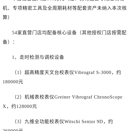
甘肃省临夏市城南街道团结路劳力士售后服务中心（需提前预约）
机、专项精密工具及全周期耗材等配套资产未纳入本次核
甘肃省陇南市武都区人民路劳力士售后服务中心（需提前预约）
算）
甘肃省平凉市崆峒区西大街劳力士售后服务中心（需提前预约）
甘肃省庆阳市西峰区南大街劳力士售后服务中心（需提前预约）
54家直营门店均配备核心设备（其他授权门店按需配
甘肃省天水市秦州区民主路劳力士售后服务中心（需提前预约）
备）：
甘肃省武威市凉州区迎宾路劳力士售后服务中心（需提前预约）
甘肃省张掖市甘州区民乐北路劳力士售后服务中心（需提前预约）
1、走时检测与调校设备
宁夏回族自治区固原市原州区文化街劳力士售后服务中心（需提前预约）
宁夏回族自治区石嘴山市大武口区贺兰山路劳力士售后服务中心（需提前预约）
（1）超高精度天文台校表仪Vibrograf S-3000，约
宁夏回族自治区吴忠市利通区开元大道劳力士售后服务中心（需提前预约）
180000元
宁夏回族自治区银川市兴庆区新华东路97号新百中心C馆一层C1-18号商铺劳力士售后服务中心（需提前预约）
宁夏回族自治区中卫市沙坡头区鼓楼东街劳力士售后服务中心（需提前预约）
（2）机械表校表仪Greiner Vibrograf ChronoScope
青海省果洛藏族自治州玛沁县团结路劳力士售后服务中心（需提前预约）
X，约128000元
青海省海北藏族自治州海晏县将军路劳力士售后服务中心（需提前预约）
青海省海东市乐都区滨河路劳力士售后服务中心（需提前预约）
（3）九维全功能校表仪Witschi Senior 9D，约
青海省海南藏族自治州共和县青海湖大街劳力士售后服务中心（需提前预约）
260000元