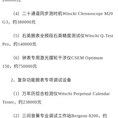
青海省海西蒙古族藏族自治州德令哈市柴达木路劳力士售后服务中心（需提前预约）
青海省黄南藏族自治州同仁市德合隆路劳力士售后服务中心（需提前预约）
（4）二十通道同步测时机Witschi Chronoscope M20
青海省西宁市城西区海湖新区西关大道劳力士售后服务中心（需提前预约）
G3，约380000元
青海省玉树藏族自治州结古镇胜利路劳力士售后服务中心（需提前预约）
陕西省安康市汉滨区金州路劳力士售后服务中心（需提前预约）
（5）石英腕表全频段石英精度测试仪Witschi Q-Test
陕西省宝鸡市渭滨区经二路劳力士售后服务中心（需提前预约）
Pro，约140000元
陕西省汉中市汉台区北大街劳力士售后服务中心（需提前预约）
陕西省商洛市商州区州城街劳力士售后服务中心（需提前预约）
（6）钟表专用激光摆轮干涉仪CSEM Optimum
陕西省铜川市王益区红旗街劳力士售后服务中心（需提前预约）
150，约750000元
陕西省渭南市临渭区东风大街劳力士售后服务中心（需提前预约）
陕西省咸阳市秦都区沣西新城统一西路与白马河路交汇处劳力士售后服务中心（需提前预约）
2、复杂功能腕表专项调试设备
陕西省延安市宝塔区中心街劳力士售后服务中心（需提前预约）
陕西省榆林市榆阳区长兴路劳力士售后服务中心（需提前预约）
（1）万年历综合检测仪Witschi Perpetual Calendar
新疆维吾尔自治区阿克苏市东大街劳力士售后服务中心（需提前预约）
Tester，约238000元
新疆维吾尔自治区阿拉尔市胜利大道劳力士售后服务中心（需提前预约）
新疆维吾尔自治区阿拉山口市友好路劳力士售后服务中心（需提前预约）
（2）三问音簧专业调试工作站Bergeon 8200，约