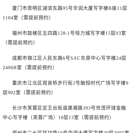
安徽省淮北市相山区淮海路劳力士售后服务中心（需提前预约）
厦门市思明区湖滨东路95号华润大厦写字楼B座11层
安徽省淮南市田家庵区国庆中路劳力士售后服务中心（需提前预约）
1104室（需提前预约）
安徽省黄山市屯溪区黄山西路劳力士售后服务中心（需提前预约）
安徽省六安市金安区解放中路劳力士售后服务中心（需提前预约）
福州市鼓楼区五四路128-1号恒力城写字楼15层03室
安徽省马鞍山市雨山区湖南西路劳力士售后服务中心（需提前预约）
（需提前预约）
安徽省宿州市埇桥区人民中路劳力士售后服务中心（需提前预约）
安徽省铜陵市铜官区石城大道劳力士售后服务中心（需提前预约）
成都市锦江区人民东路6号SAC东原中心写字楼24层
安徽省芜湖市镜湖区中山路步行街劳力士售后服务中心（需提前预约）
2406B室（需提前预约）
安徽省宣城市宣州区叠嶂西路劳力士售后服务中心（需提前预约）
福建省龙岩市新罗区九一南路劳力士售后服务中心（需提前预约）
重庆市江北区观音桥步行街2号融恒时代广场写字楼9
福建省南平市建阳区人民西路劳力士售后服务中心（需提前预约）
层902室（需提前预约）
福建省宁德市蕉城区天湖东路劳力士售后服务中心（需提前预约）
福建省莆田市城厢区霞林街道荔华东大道劳力士售后服务中心（需提前预约）
长沙市芙蓉区定王台街道建湘路393号世茂环球金融
福建省三明市三元区东乾二路劳力士售后服务中心（需提前预约）
中心写字楼（芙蓉广场）10层13室（需提前预约）
福建省漳州市龙文区步港路劳力士售后服务中心（需提前预约）
江苏省常州市新北区龙锦路1590号现代传媒中心5号楼10层1008室劳力士售后服务中心（需提前预约）
郑州市二七区铭功路10号华润大厦写字楼29层2905室