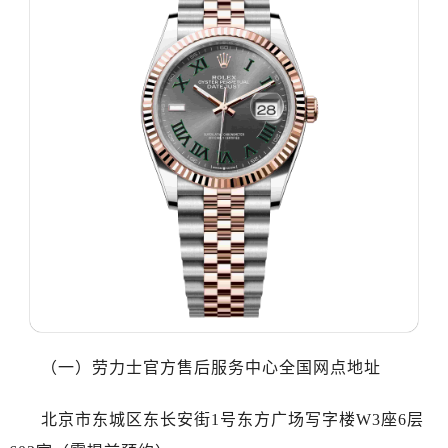
合肥市蜀山区潜山路111号万象城华润大厦B座12楼03室（需提前预约）
泉州市丰泽区宝洲路729号浦西万达中心写字楼A座7楼709室（需提前预约）
青岛市南区山东路6号华润大厦B座22层04室（需提前预约）
烟台市芝罘区胜利路139号万达金融中心A座907室（需提前预约）
长春市朝阳区西安大路727号中银大厦A座(旺进大厦)18层09室（需提前预约）
贵阳市南明区都司高架桥路33号亨特国际金融中心14楼14D（需提前预约）
昆明市盘龙区北京路928号同德昆明广场写字楼10层06室（需提前预约）
石家庄市长安区中山东路39号勒泰中心写字楼B座13层07室（需提前预约）
西安市碑林区南关正街88号华侨城长安国际中心E座6楼10室（需提前预约）
海口市龙华区金贸东路5号海口华润大厦B座17层1707室（需提前预约）
唐山市路南区新华东道100号万达广场写字楼A座10层1002室（需提前预约）
台州市椒江区东海大道1800号腾达中心东1幢20楼2002室（需提前预约）
内蒙古自治区呼和浩特市玉泉区大学西街70号华润万象城写字楼（鄂尔多斯大厦）23层2326室（需提前预约）
（一）劳力士官方售后服务中心全国网点地址
甘肃省兰州市七里河区西津西路16号兰州中心写字楼21层2102室（需提前预约）
黑龙江省大庆市萨尔图区会战大街劳力士售后服务中心（需提前预约）
北京市东城区东长安街1号东方广场写字楼W3座6层
黑龙江省鹤岗市向阳区红军路劳力士售后服务中心（需提前预约）