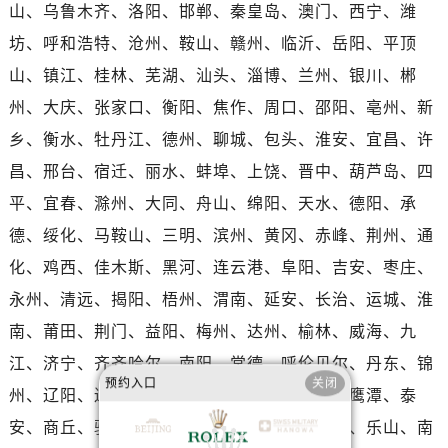
河南省驻马店市驿城区乐山大道与置地大道交叉口劳力士售后服务中心（需提前预约）
山、乌鲁木齐、洛阳、邯郸、秦皇岛、澳门、西宁、潍
湖北省鄂州市鄂城区文星大道劳力士售后服务中心（需提前预约）
坊、呼和浩特、沧州、鞍山、赣州、临沂、岳阳、平顶
湖北省黄冈市黄州区赤壁大道劳力士售后服务中心（需提前预约）
山、镇江、桂林、芜湖、汕头、淄博、兰州、银川、郴
湖北省黄石市黄石港区武汉路劳力士售后服务中心（需提前预约）
州、大庆、张家口、衡阳、焦作、周口、邵阳、亳州、新
湖北省荆门市东宝中天街步行街劳力士售后服务中心（需提前预约）
乡、衡水、牡丹江、德州、聊城、包头、淮安、宜昌、许
湖北省荆州市荆州区荆中路劳力士售后服务中心（需提前预约）
昌、邢台、宿迁、丽水、蚌埠、上饶、晋中、葫芦岛、四
湖北省十堰市茅箭区人民北路劳力士售后服务中心（需提前预约）
平、宜春、滁州、大同、舟山、绵阳、天水、德阳、承
湖北省随州市曾都区青年路劳力士售后服务中心（需提前预约）
湖北省咸宁市咸安区长安大道劳力士售后服务中心（需提前预约）
德、绥化、马鞍山、三明、滨州、黄冈、赤峰、荆州、通
湖北省襄阳市樊城区长虹路与人民路交叉口劳力士售后服务中心（需提前预约）
化、鸡西、佳木斯、黑河、连云港、阜阳、吉安、枣庄、
湖北省孝感市孝南区复兴大道劳力士售后服务中心（需提前预约）
永州、清远、揭阳、梧州、渭南、延安、长治、运城、淮
湖北省宜昌市西陵区夷陵大道与港窑路劳力士售后服务中心（需提前预约）
南、莆田、荆门、益阳、梅州、达州、榆林、威海、九
湖南省常德市武陵区人民路劳力士售后服务中心（需提前预约）
江、济宁、齐齐哈尔、南阳、常德、呼伦贝尔、丹东、锦
湖南省郴州市北湖区国庆北路劳力士售后服务中心（需提前预约）
预约入口
关闭
州、辽阳、辽源、衢州、安庆、龙岩、宁德、鹰潭、泰
湖南省衡阳市雁峰区解放路劳力士售后服务中心（需提前预约）
安、商丘、驻马店、咸宁、江门、茂名、玉林、乐山、南
湖南省怀化市鹤城区迎丰中路劳力士售后服务中心（需提前预约）