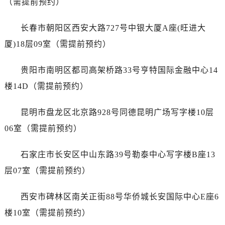
（需提前预约）
广东省韶关市武江区芙蓉新区与老城中心交汇处劳力士售后服务中心（需提前预约）
广东省深圳市罗湖区深南东路5001号华润大厦17层1701室劳力士售后服务中心（需提前预约）
长春市朝阳区西安大路727号中银大厦A座(旺进大
广东省阳江市江城区东风一路劳力士售后服务中心（需提前预约）
厦)18层09室（需提前预约）
广东省云浮市云城区金山路劳力士售后服务中心（需提前预约）
广东省湛江市赤坎区观海北路劳力士售后服务中心（需提前预约）
贵阳市南明区都司高架桥路33号亨特国际金融中心14
广东省肇庆市端州区信安大道与砚都大道交汇处劳力士售后服务中心（需提前预约）
楼14D（需提前预约）
广西壮族自治区百色市右江区中山二路劳力士售后服务中心（需提前预约）
广西壮族自治区北海市海城区北京路劳力士售后服务中心（需提前预约）
昆明市盘龙区北京路928号同德昆明广场写字楼10层
广西壮族自治区崇左市江州区石景林街道友谊大道与丽川路交汇处劳力士售后服务中心（需提前预约）
06室（需提前预约）
广西壮族自治区防城港市港口区金花茶大道劳力士售后服务中心（需提前预约）
广西壮族自治区贵港市港北区港城街道布山大道与仙衣路交叉口劳力士售后服务中心（需提前预约）
石家庄市长安区中山东路39号勒泰中心写字楼B座13
广西壮族自治区桂林市秀峰区红岭路劳力士售后服务中心（需提前预约）
层07室（需提前预约）
广西壮族自治区河池市金城江区金城江街道朝阳路劳力士售后服务中心（需提前预约）
广西壮族自治区贺州市八步区城东街道灵峰南路劳力士售后服务中心（需提前预约）
西安市碑林区南关正街88号华侨城长安国际中心E座6
广西壮族自治区来宾市兴宾区桂中大道劳力士售后服务中心（需提前预约）
楼10室（需提前预约）
广西壮族自治区柳州市城中区中山中路劳力士售后服务中心（需提前预约）