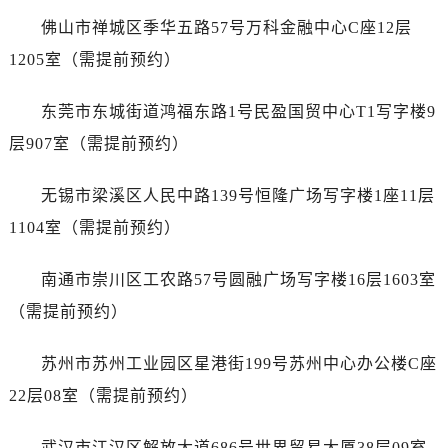
上海市黄浦区南京东路299号宏伊国际广场写字楼8层806室劳力士售后服务中心（需提前预约）
佛山市禅城区季华五路57号万科金融中心C座12层
上海市徐汇区虹桥路3号港汇中心2座37层3705室劳力士售后服务中心（需提前预约）
1205室（需提前预约）
浙江省杭州市上城区钱江路1366号华润大厦A座5层503-5室劳力士售后服务中心（需提前预约）
浙江省湖州市吴兴区劳动路劳力士售后服务中心（需提前预约）
东莞市东城街道鸿福东路1号民盈国贸中心T1写字楼9
浙江省嘉兴市南湖区广益路705号嘉兴世界贸易中心A座13层1304室劳力士售后服务中心（需提前预约）
层907室（需提前预约）
浙江省金华市金东区东市南街777号金华万达广场4号楼22楼2209室劳力士售后服务中心（需提前预约）
浙江省丽水市莲都区解放街劳力士售后服务中心（需提前预约）
无锡市梁溪区人民中路139号恒隆广场写字楼1座11层
浙江省宁波市江北区大闸南路500号来福士广场办公楼20层2009室劳力士售后服务中心（需提前预约）
1104室（需提前预约）
浙江省衢州市柯城区上街劳力士售后服务中心（需提前预约）
浙江省绍兴市越城区胜利东路379号世茂天际中心写字楼8层805室劳力士售后服务中心（需提前预约）
南通市崇川区工农路57号圆融广场写字楼16层1603室
浙江省舟山市定海区解放东路劳力士售后服务中心（需提前预约）
（需提前预约）
澳门特别行政区大堂区议事亭前地（新马路）劳力士售后服务中心（需提前预约）
澳门特别行政区风顺堂区南湾大马路劳力士售后服务中心（需提前预约）
苏州市苏州工业园区星港街199号苏州中心办公楼C座
澳门特别行政区花地玛堂区关闸广场劳力士售后服务中心（需提前预约）
22层08室（需提前预约）
澳门特别行政区花王堂区大三巴商圈劳力士售后服务中心（需提前预约）
澳门特别行政区嘉模堂区官也街劳力士售后服务中心（需提前预约）
武汉市江汉区解放大道686号世界贸易大厦38层09室