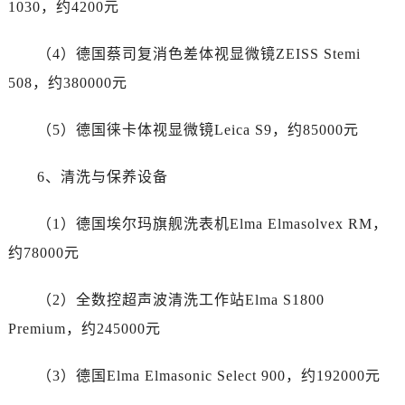
1030，约4200元
贵州省黔东南苗族侗族自治州凯里市北京西路劳力士售后服务中心（需提前预约）
贵州省黔西南布依族苗族自治州兴义市大道与桔香路交汇处劳力士售后服务中心（需提前预约）
（4）德国蔡司复消色差体视显微镜ZEISS Stemi
贵州省铜仁市碧江区民主路劳力士售后服务中心（需提前预约）
508，约380000元
贵州省遵义市红花岗区共青大道与嵩山路交叉口劳力士售后服务中心（需提前预约）
四川省阿坝州市马尔康市团结街劳力士售后服务中心（需提前预约）
（5）德国徕卡体视显微镜Leica S9，约85000元
四川省巴中市巴州区江北大道劳力士售后服务中心（需提前预约）
四川省成都市锦江区人民东路6号SAC东原中心24层2406B室劳力士售后服务中心（需提前预约）
6、清洗与保养设备
四川省达州市通川区中心广场、老车坝劳力士售后服务中心（需提前预约）
四川省德阳市旌阳区长江西路、南街劳力士售后服务中心（需提前预约）
（1）德国埃尔玛旗舰洗表机Elma Elmasolvex RM，
四川省甘孜州市康定市情歌广场、箭炉街劳力士售后服务中心（需提前预约）
约78000元
四川省广安市广安区建安南路劳力士售后服务中心（需提前预约）
四川省广元市利州区老城南北街、东大街劳力士售后服务中心（需提前预约）
（2）全数控超声波清洗工作站Elma S1800
四川省乐山市市中区嘉定中路劳力士售后服务中心（需提前预约）
Premium，约245000元
四川省凉山州市西昌市大巷口下街劳力士售后服务中心（需提前预约）
四川省泸州市江阳区治平路劳力士售后服务中心（需提前预约）
（3）德国Elma Elmasonic Select 900，约192000元
四川省眉山市东坡区三苏路劳力士售后服务中心（需提前预约）