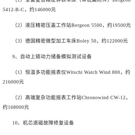
云南省保山市隆阳区正阳路劳力士售后服务中心（需提前预约）
5412-B-C，约146000元
云南省楚雄彝族自治州楚雄市鹿城南路劳力士售后服务中心（需提前预约）
云南省大理白族自治州大理市建设路劳力士售后服务中心（需提前预约）
（2）液压精密压盖工作站Bergeon 5500，约19500元
云南省德宏傣族景颇族自治州芒市团结大街劳力士售后服务中心（需提前预约）
云南省迪庆藏族自治州香格里拉市长征大道劳力士售后服务中心（需提前预约）
（3）德国精密微型加工车床Boley 50，约122000元
云南省红河哈尼族彝族自治州蒙自市天马路劳力士售后服务中心（需提前预约）
云南省丽江市古城区七星街劳力士售后服务中心（需提前预约）
9、自动上链动力储备模拟测试设备
云南省临沧市临翔区世纪路劳力士售后服务中心（需提前预约）
云南省怒江傈僳族自治州泸水市人民路劳力士售后服务中心（需提前预约）
（1）恒温多功能摇表仪Witschi Watch Wind 800，约
云南省普洱市思茅区振兴大道劳力士售后服务中心（需提前预约）
216000元
云南省曲靖市麒麟区学府路劳力士售后服务中心（需提前预约）
云南省文山壮族苗族自治州文山市东风路劳力士售后服务中心（需提前预约）
（2）高端复杂功能摇表工作站Chronowind CW-12，
云南省西双版纳傣族自治州景洪市宣慰大道劳力士售后服务中心（需提前预约）
约168000元
云南省玉溪市红塔区南北大街劳力士售后服务中心（需提前预约）
云南省昭通市昭阳区青年路劳力士售后服务中心（需提前预约）
10、机芯退磁故障修复设备
重庆市江北区观音桥步行街2号融恒时代广场9层902室劳力士售后服务中心（需提前预约）