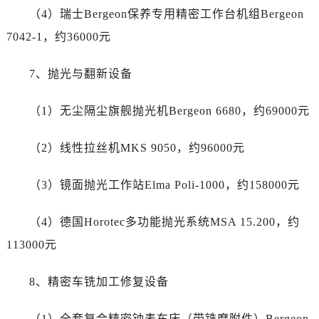
四川省绵阳市涪城区翠花街劳力士售后服务中心（需提前预约）
（4）瑞士Bergeon保养专用精密工作台机组Bergeon
四川省南充市高坪区江东大道劳力士售后服务中心（需提前预约）
7042-1，约36000元
四川省内江市东兴区汉安大道劳力士售后服务中心（需提前预约）
四川省攀枝花市东区三线大道北段劳力士售后服务中心（需提前预约）
7、抛光与翻新设备
四川省遂宁市船山区香林南路劳力士售后服务中心（需提前预约）
四川省雅安市雨城区熊猫大道劳力士售后服务中心（需提前预约）
（1）无尘隔尘旗舰抛光机Bergeon 6680，约69000元
四川省宜宾市翠屏区长翠路劳力士售后服务中心（需提前预约）
四川省资阳市雁江区滨江大道一段与和平南路劳力士售后服务中心（需提前预约）
（2）线性拉丝机MKS 9050，约96000元
四川省自贡市自流井区华商北路劳力士售后服务中心（需提前预约）
（3）镜面抛光工作站Elma Poli-1000，约158000元
西藏自治区阿里地区噶尔县北京西路劳力士售后服务中心（需提前预约）
西藏自治区昌都市卡若区昌都西路劳力士售后服务中心（需提前预约）
（4）德国Horotec多功能抛光系统MSA 15.200，约
西藏自治区拉萨市城关区北京中路劳力士售后服务中心（需提前预约）
113000元
西藏自治区林芝市巴宜区广东路劳力士售后服务中心（需提前预约）
西藏自治区那曲市色尼区浙江西路劳力士售后服务中心（需提前预约）
8、精密车铣加工修复设备
西藏自治区日喀则市桑珠孜区上海中路劳力士售后服务中心（需提前预约）
西藏自治区山南市乃东区湖北大道劳力士售后服务中心（需提前预约）
（1）全套复合精密钟表车床（带铣磨附件）Bergeon