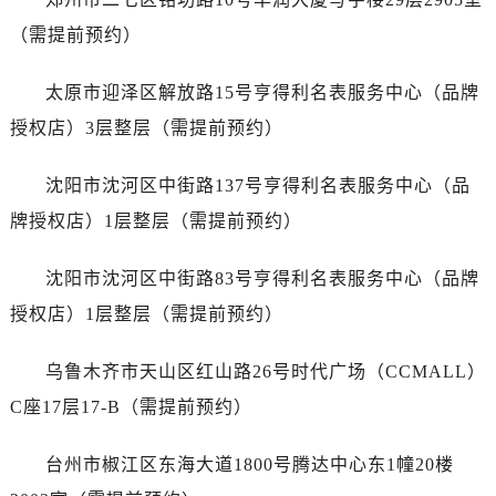
江苏省淮安市清江浦区淮海北路劳力士售后服务中心（需提前预约）
（需提前预约）
江苏省连云港市海州区通灌北路劳力士售后服务中心（需提前预约）
江苏省南京市秦淮区中山南路1号南京中心22层22-C1-C3室劳力士售后服务中心（需提前预约）
太原市迎泽区解放路15号亨得利名表服务中心（品牌
江苏省宿迁市宿城区西湖路劳力士售后服务中心（需提前预约）
授权店）3层整层（需提前预约）
江苏省泰州市海陵区永定东路399号置地商务中心东塔（华润万象城）17层1706室劳力士售后服务中心（需提前预约）
江苏省徐州市鼓楼区淮海东路29号苏宁广场IFC国际金融中心35层3508室劳力士售后服务中心（需提前预约）
沈阳市沈河区中街路137号亨得利名表服务中心（品
江苏省盐城市盐都区世纪大道5号盐城金融城写字楼1号楼16层1604室劳力士售后服务中心（需提前预约）
牌授权店）1层整层（需提前预约）
江苏省扬州市邗江区国展路29号星耀天地写字楼1号楼18层1803室劳力士售后服务中心（需提前预约）
江苏省镇江市京口区中山东路劳力士售后服务中心（需提前预约）
沈阳市沈河区中街路83号亨得利名表服务中心（品牌
江西省抚州市临川区赣东大道劳力士售后服务中心（需提前预约）
授权店）1层整层（需提前预约）
江西省赣州市章贡区文清路劳力士售后服务中心（需提前预约）
江西省吉安市吉州区井冈山大道劳力士售后服务中心（需提前预约）
乌鲁木齐市天山区红山路26号时代广场（CCMALL）
江西省景德镇市珠山区珠山中路劳力士售后服务中心（需提前预约）
C座17层17-B（需提前预约）
江西省九江市浔阳区浔阳路劳力士售后服务中心（需提前预约）
江西省南昌市红谷滩新区红谷中大道998号绿地双子塔（中央广场）A1座办公楼14层1407室劳力士售后服务中心（需提前预约）
台州市椒江区东海大道1800号腾达中心东1幢20楼
江西省萍乡市安源区萍安北大道与康庄路交叉口劳力士售后服务中心（需提前预约）