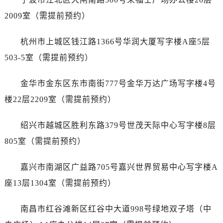
北京市朝阳区建国门外大街甲6号华熙国际中心D座11层1102室劳力士售后服务中心（需提前预约）
2009室（需提前预约）
北京市东城区东长安街1号王府井东方广场W3座6层602室劳力士售后服务中心（需提前预约）
河北省保定市竞秀区朝阳北大街北国先天下劳力士售后服务中心（需提前预约）
杭州市上城区钱江路1366号华润大厦写字楼A座5层
内蒙古自治区阿拉善盟市左旗土尔扈特大街劳力士售后服务中心（需提前预约）
503-5室（需提前预约）
内蒙古自治区巴彦淖尔市临河区新华街劳力士售后服务中心（需提前预约）
内蒙古自治区包头市青山区幸福路甲3号王府井百货名表维修劳力士售后服务中心（需提前预约）
金华市金东区东市南街777号金华万达广场写字楼4号
内蒙古自治区赤峰市红山区哈达街劳力士售后服务中心（需提前预约）
楼22层2209室（需提前预约）
内蒙古自治区鄂尔多斯市东胜区伊金霍洛街劳力士售后服务中心（需提前预约）
内蒙古自治区呼伦贝尔市海拉尔区中央街劳力士售后服务中心（需提前预约）
绍兴市越城区胜利东路379号世茂天际中心写字楼8层
内蒙古自治区通辽市科尔沁区明仁大街劳力士售后服务中心（需提前预约）
805室（需提前预约）
内蒙古自治区乌海市海勃湾区人民南路劳力士售后服务中心（需提前预约）
内蒙古自治区乌兰察布市集宁区恩和大街劳力士售后服务中心（需提前预约）
嘉兴市南湖区广益路705号嘉兴世界贸易中心写字楼A
内蒙古自治区锡林郭勒盟市锡林浩特市光明街与额尔敦路交叉口劳力士售后服务中心（需提前预约）
座13层1304室（需提前预约）
内蒙古自治区兴安盟市乌兰浩特市兴安大街劳力士售后服务中心（需提前预约）
山西省大同市平城区迎宾街劳力士售后服务中心（需提前预约）
南昌市红谷滩新区红谷中大道998号绿地双子塔（中
山西省晋城市城区黄华街劳力士售后服务中心（需提前预约）