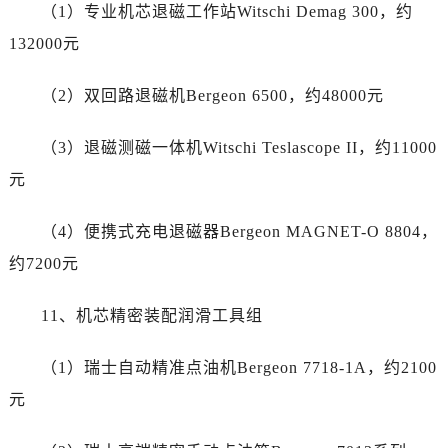
新疆维吾尔自治区乌鲁木齐市天山区红山路26号时代广场（CCMALL）C座17层17-B劳力士售后服务中心（需提前预约）
（1）专业机芯退磁工作站Witschi Demag 300，约
浙江省温州市鹿城区锦绣路1067号置信广场10层1015室劳力士售后服务中心（需提前预约）
132000元
黑龙江省哈尔滨市道里区友谊西路600号富力中心T2座写字楼29层03室室劳力士售后服务中心（需提前预约）
辽宁省大连市中山区人民路15号国际金融大厦7层G室劳力士售后服务中心（需提前预约）
（2）双回路退磁机Bergeon 6500，约48000元
广东省佛山市禅城区季华五路57号万科金融中心C座12层1205室劳力士售后服务中心（需提前预约）
（3）退磁测磁一体机Witschi Teslascope II，约11000
广东省东莞市东城街道鸿福东路1号民盈国贸中心T1写字楼9层907室劳力士售后服务中心（需提前预约）
江苏省无锡市梁溪区人民中路139号恒隆广场写字楼1座11层1104室劳力士售后服务中心（需提前预约）
元
江苏省南通市崇川区工农路57号圆融广场写字楼16层1603室劳力士售后服务中心（需提前预约）
（4）便携式充电退磁器Bergeon MAGNET-O 8804，
江苏省苏州市苏州工业园区 星港街199号苏州中心办公楼C座22层08室劳力士售后服务中心（需提前预约）
湖北省武汉市江汉区解放大道686号世界贸易大厦38层09室劳力士售后服务中心（需提前预约）
约7200元
广西省南宁市青秀区金湖路59号地王大厦12楼1224室劳力士售后服务中心（需提前预约）
11、机芯精密装配润滑工具组
安徽省合肥市蜀山区潜山路111号万象城华润大厦B座12楼03室劳力士售后服务中心（需提前预约）
福建省泉州市丰泽区宝洲路729号浦西万达中心写字楼A座7楼709室劳力士售后服务中心（需提前预约）
（1）瑞士自动精准点油机Bergeon 7718-1A，约2100
山东省青岛市南区山东路6号华润大厦B座22层04室劳力士售后服务中心（需提前预约）
元
山东省烟台市芝罘区胜利路139号万达金融中心A座907室劳力士售后服务中心（需提前预约）
吉林省长春市朝阳区西安大路727号中银大厦A座(旺进大厦)18层09室劳力士售后服务中心（需提前预约）