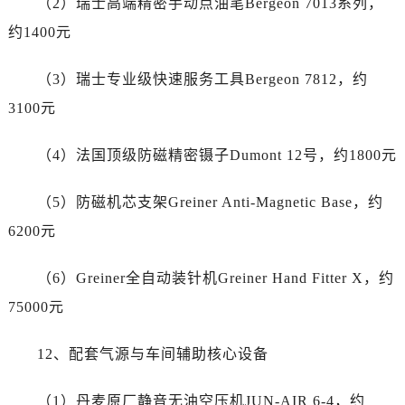
（2）瑞士高端精密手动点油笔Bergeon 7013系列，
贵州省贵阳市南明区都司高架桥路33号亨特国际金融中心14楼14D劳力士售后服务中心（需提前预约）
约1400元
云南省昆明市盘龙区北京路928号同德昆明广场写字楼10层06室劳力士售后服务中心（需提前预约）
河北省石家庄市长安区中山东路39号勒泰中心写字楼B座13层07室劳力士售后服务中心（需提前预约）
（3）瑞士专业级快速服务工具Bergeon 7812，约
陕西省西安市碑林区南关正街88号华侨城长安国际中心E座6楼10室劳力士售后服务中心（需提前预约）
3100元
海南省海口市龙华区金贸东路5号海口华润大厦B座17层1707室劳力士售后服务中心（需提前预约）
河北省唐山市路南区新华东道100号万达广场写字楼A座10层1002室劳力士售后服务中心（需提前预约）
（4）法国顶级防磁精密镊子Dumont 12号，约1800元
台州市椒江区东海大道1800号腾达中心东1幢20楼2002室劳力士售后服务中心（需提前预约）
呼和浩特市玉泉区大学西街70号华润万象城写字楼（鄂尔多斯大厦）23层2326室劳力士售后服务中心（需提前预约）
（5）防磁机芯支架Greiner Anti-Magnetic Base，约
兰州市七里河区西津西路16号兰州中心写字楼21层2102室劳力士售后服务中心（需提前预约）
6200元
节假日正常营业！
（6）Greiner全自动装针机Greiner Hand Fitter X，约
75000元
12、配套气源与车间辅助核心设备
（1）丹麦原厂静音无油空压机JUN-AIR 6-4，约