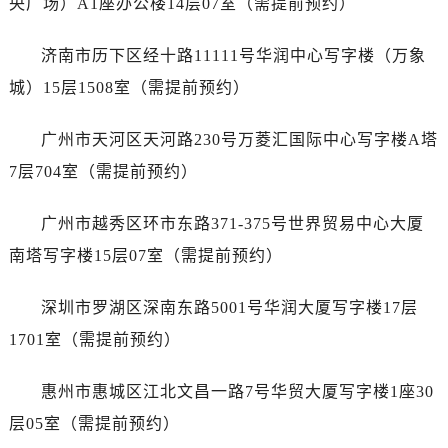
央广场）A1座办公楼14层07室（需提前预约）
山西省晋中市榆次区顺城街劳力士售后服务中心（需提前预约）
山西省临汾市尧都区解放路劳力士售后服务中心（需提前预约）
济南市历下区经十路11111号华润中心写字楼（万象
山西省吕梁市离石区永宁中路与建设街交叉口劳力士售后服务中心（需提前预约）
城）15层1508室（需提前预约）
山西省朔州市朔城区怡西路与鄯阳西街交汇处劳力士售后服务中心（需提前预约）
山西省忻州市忻府区和平东街与七一南路交叉口劳力士售后服务中心（需提前预约）
广州市天河区天河路230号万菱汇国际中心写字楼A塔
山西省阳泉市郊区平阳东街与新城大道交叉口劳力士售后服务中心（需提前预约）
7层704室（需提前预约）
山西省运城市盐湖区河东街劳力士售后服务中心（需提前预约）
山西省长治市潞州区英雄中路劳力士售后服务中心（需提前预约）
广州市越秀区环市东路371-375号世界贸易中心大厦
山西省太原市迎泽区迎泽街道解放路15号亨得利名表维修授权店3楼劳力士售后服务中心（需提前预约）
南塔写字楼15层07室（需提前预约）
天津市和平区赤峰道136号天津国际金融中心26层2603室劳力士售后服务中心（需提前预约）
安徽省安庆市迎江区人民路劳力士售后服务中心（需提前预约）
深圳市罗湖区深南东路5001号华润大厦写字楼17层
安徽省蚌埠市蚌山区淮河路劳力士售后服务中心（需提前预约）
1701室（需提前预约）
安徽省亳州市谯城区魏武大道劳力士售后服务中心（需提前预约）
安徽省池州市贵池区长江路劳力士售后服务中心（需提前预约）
惠州市惠城区江北文昌一路7号华贸大厦写字楼1座30
安徽省滁州市琅琊区南谯北路劳力士售后服务中心（需提前预约）
层05室（需提前预约）
安徽省阜阳市颍州区颍州北路劳力士售后服务中心（需提前预约）