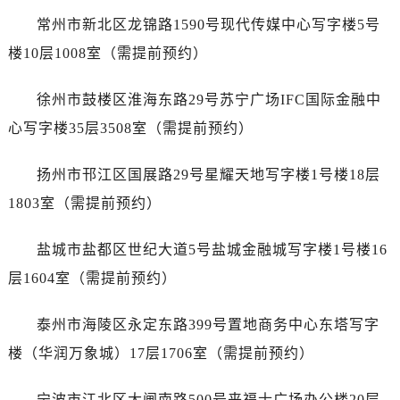
吉林省通化市东昌区环通乡江南大街劳力士售后服务中心（需提前预约）
常州市新北区龙锦路1590号现代传媒中心写字楼5号
吉林省延边市延吉市解放路劳力士售后服务中心（需提前预约）
楼10层1008室（需提前预约）
辽宁省鞍山市铁东区站前街劳力士售后服务中心（需提前预约）
辽宁省本溪市平山区胜利路劳力士售后服务中心（需提前预约）
徐州市鼓楼区淮海东路29号苏宁广场IFC国际金融中
辽宁省朝阳市双塔区新华路劳力士售后服务中心（需提前预约）
心写字楼35层3508室（需提前预约）
辽宁省丹东市振兴区七经街劳力士售后服务中心（需提前预约）
辽宁省抚顺市新抚区东一路劳力士售后服务中心（需提前预约）
扬州市邗江区国展路29号星耀天地写字楼1号楼18层
辽宁省阜新市海州区解放大街劳力士售后服务中心（需提前预约）
1803室（需提前预约）
辽宁省葫芦岛市连山区中央路劳力士售后服务中心（需提前预约）
辽宁省锦州市古塔区中央大街劳力士售后服务中心（需提前预约）
盐城市盐都区世纪大道5号盐城金融城写字楼1号楼16
辽宁省辽阳市白塔区新运大街劳力士售后服务中心（需提前预约）
层1604室（需提前预约）
辽宁省盘锦市兴隆台区石油大街劳力士售后服务中心（需提前预约）
辽宁省铁岭市银州区南马路劳力士售后服务中心（需提前预约）
泰州市海陵区永定东路399号置地商务中心东塔写字
辽宁省营口市站前区市府路与渤海大街交叉口劳力士售后服务中心（需提前预约）
楼（华润万象城）17层1706室（需提前预约）
辽宁省沈阳市沈河区中街路137号亨得利名表维修授权店1楼劳力士售后服务中心（需提前预约）
辽宁省沈阳市沈河区中街路83号亨得利名表维修授权店1楼劳力士售后服务中心（需提前预约）
宁波市江北区大闸南路500号来福士广场办公楼20层