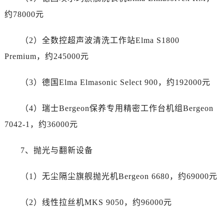
安徽省阜阳市颍州区颍州北路劳力士售后服务中心（需提前预约）
约78000元
安徽省淮北市相山区淮海路劳力士售后服务中心（需提前预约）
安徽省淮南市田家庵区国庆中路劳力士售后服务中心（需提前预约）
（2）全数控超声波清洗工作站Elma S1800
安徽省黄山市屯溪区黄山西路劳力士售后服务中心（需提前预约）
Premium，约245000元
安徽省六安市金安区解放中路劳力士售后服务中心（需提前预约）
安徽省马鞍山市雨山区湖南西路劳力士售后服务中心（需提前预约）
（3）德国Elma Elmasonic Select 900，约192000元
安徽省宿州市埇桥区人民中路劳力士售后服务中心（需提前预约）
安徽省铜陵市铜官区石城大道劳力士售后服务中心（需提前预约）
（4）瑞士Bergeon保养专用精密工作台机组Bergeon
安徽省芜湖市镜湖区中山路步行街劳力士售后服务中心（需提前预约）
7042-1，约36000元
安徽省宣城市宣州区叠嶂西路劳力士售后服务中心（需提前预约）
福建省龙岩市新罗区九一南路劳力士售后服务中心（需提前预约）
7、抛光与翻新设备
福建省南平市建阳区人民西路劳力士售后服务中心（需提前预约）
福建省宁德市蕉城区天湖东路劳力士售后服务中心（需提前预约）
（1）无尘隔尘旗舰抛光机Bergeon 6680，约69000元
福建省莆田市城厢区霞林街道荔华东大道劳力士售后服务中心（需提前预约）
福建省三明市三元区东乾二路劳力士售后服务中心（需提前预约）
（2）线性拉丝机MKS 9050，约96000元
福建省漳州市龙文区步港路劳力士售后服务中心（需提前预约）