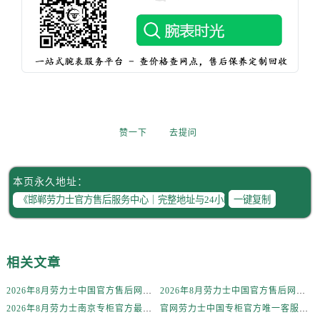
台州市椒江区东海大道1800号腾达中心东1幢20楼2002室劳力士售后服务中心（需提前预约）
呼和浩特市玉泉区大学西街70号华润万象城写字楼（鄂尔多斯大厦）23层2326室劳力士售后服务中心（需提前预约）
兰州市七里河区西津西路16号兰州中心写字楼21层2102室劳力士售后服务中心（需提前预约）
重庆市解放碑渝中区民权路28号英利国际金融中心写字楼20层01室劳力士售后服务中心（需提前预约）
节假日正常营业！
赞一下
去提问
本页永久地址：
一键复制
相关文章
2026年8月劳力士中国官方售后网点地址及客服热线电话发布
2026年8月劳力士中国官方售后网点地址与售后热线最新通知
2026年8月劳力士南京专柜官方最新热线通告，客户服务体验匠心呈现
官网劳力士中国专柜官方唯一客服电话2026年8月最新通知