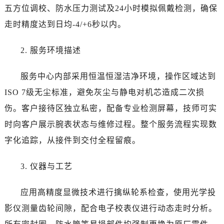
甘肃省酒泉市肃州区西大街劳力士售后服务中心（需提前预约）
五方位调校、防水压力测试及24小时模拟佩戴检测，确保
甘肃省临夏市城南街道团结路劳力士售后服务中心（需提前预约）
走时精度达到日均-4/+6秒以内。
甘肃省陇南市武都区人民路劳力士售后服务中心（需提前预约）
甘肃省平凉市崆峒区西大街劳力士售后服务中心（需提前预约）
2. 服务环境描述
甘肃省庆阳市西峰区南大街劳力士售后服务中心（需提前预约）
甘肃省天水市秦州区民主路劳力士售后服务中心（需提前预约）
服务中心内部采用恒温恒湿洁净环境，操作区域达到
甘肃省武威市凉州区迎宾路劳力士售后服务中心（需提前预约）
ISO 7级无尘标准，避免灰尘与静电对机芯造成二次损
甘肃省张掖市甘州区民乐北路劳力士售后服务中心（需提前预约）
伤。客户接待区独立私密，配备专业检测屏幕，技师可实
宁夏回族自治区固原市原州区文化街劳力士售后服务中心（需提前预约）
时向客户展示腕表状态与维修过程。整个服务流程实现数
宁夏回族自治区石嘴山市大武口区贺兰山路劳力士售后服务中心（需提前预约）
字化追踪，从接件到交付全程留痕。
宁夏回族自治区吴忠市利通区开元大道劳力士售后服务中心（需提前预约）
宁夏回族自治区银川市兴庆区新华东路97号新百中心C馆一层C1-18号商铺劳力士售后服务中心（需提前预约）
3. 仪器与工艺
宁夏回族自治区中卫市沙坡头区鼓楼东街劳力士售后服务中心（需提前预约）
青海省果洛藏族自治州玛沁县团结路劳力士售后服务中心（需提前预约）
应用高精度显微技术进行擒纵轮系检查，使用光学投
青海省海北藏族自治州海晏县将军路劳力士售后服务中心（需提前预约）
影仪测量齿轮间隙，配合电子校表仪进行动态走时分析。
青海省海东市乐都区滨河路劳力士售后服务中心（需提前预约）