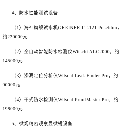
辽宁省沈阳市沈河区中街路83号亨得利名表维修授权店1楼劳力士售后服务中心（需提前预约）
北京市朝阳区建国门外大街甲6号华熙国际中心D座11层1102室劳力士售后服务中心（北京总部）（需提前预约）
4、防水性能测试设备
北京市东城区东长安街1号王府井东方广场W3座6层602室劳力士售后服务中心（需提前预约）
河北省保定市竞秀区朝阳北大街北国先天下劳力士售后服务中心（需提前预约）
（1）海神旗舰试水机GREINER LT-121 Poseidon，
内蒙古自治区阿拉善盟市左旗土尔扈特大街劳力士售后服务中心（需提前预约）
约220000元
内蒙古自治区巴彦淖尔市临河区新华街劳力士售后服务中心（需提前预约）
内蒙古自治区包头市青山区幸福路甲3号王府井百货名表维修劳力士售后服务中心（需提前预约）
（2）全自动智能防水检测仪Witschi ALC2000，约
内蒙古自治区赤峰市红山区哈达街劳力士售后服务中心（需提前预约）
145000元
内蒙古自治区鄂尔多斯市东胜区伊金霍洛街劳力士售后服务中心（需提前预约）
内蒙古自治区呼伦贝尔市海拉尔区中央街劳力士售后服务中心（需提前预约）
（3）渗漏定位分析仪Witschi Leak Finder Pro，约
内蒙古自治区通辽市科尔沁区明仁大街劳力士售后服务中心（需提前预约）
90000元
内蒙古自治区乌海市海勃湾区人民南路劳力士售后服务中心（需提前预约）
内蒙古自治区乌兰察布市集宁区恩和大街劳力士售后服务中心（需提前预约）
（4）干式防水检测仪Witschi ProofMaster Pro，约
内蒙古自治区锡林郭勒盟市锡林浩特市光明街与额尔敦路交叉口劳力士售后服务中心（需提前预约）
198000元
内蒙古自治区兴安盟市乌兰浩特市兴安大街劳力士售后服务中心（需提前预约）
山西省大同市平城区迎宾街劳力士售后服务中心（需提前预约）
5、微观精密观察显微镜设备