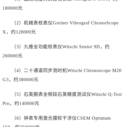
黑龙江省鹤岗市向阳区红军路劳力士售后服务中心（需提前预约）
180000元
黑龙江省黑河市爱辉区中央街劳力士售后服务中心（需提前预约）
黑龙江省鸡西市鸡冠区红军路劳力士售后服务中心（需提前预约）
（2）机械表校表仪Greiner Vibrograf ChronoScope
黑龙江省佳木斯市向阳区长安路劳力士售后服务中心（需提前预约）
X，约128000元
黑龙江省牡丹江市东安区太平路劳力士售后服务中心（需提前预约）
黑龙江省七台河市桃山区大同街劳力士售后服务中心（需提前预约）
（3）九维全功能校表仪Witschi Senior 9D，约
黑龙江省齐齐哈尔市龙沙区龙华路劳力士售后服务中心（需提前预约）
260000元
黑龙江省双鸭山市尖山区新兴大街劳力士售后服务中心（需提前预约）
黑龙江省绥化市北林区新华街与康庄路交叉口劳力士售后服务中心（需提前预约）
（4）二十通道同步测时机Witschi Chronoscope M20
黑龙江省伊春市伊美区通河路劳力士售后服务中心（需提前预约）
G3，约380000元
吉林省白城市洮北区明仁南街劳力士售后服务中心（需提前预约）
吉林省白山市浑江区浑江大街劳力士售后服务中心（需提前预约）
（5）石英腕表全频段石英精度测试仪Witschi Q-Test
吉林省吉林市船营区河南街劳力士售后服务中心（需提前预约）
Pro，约140000元
吉林省辽源市龙山区人民大街劳力士售后服务中心（需提前预约）
吉林省梅河口市新华街道梅河大街劳力士售后服务中心（需提前预约）
（6）钟表专用激光摆轮干涉仪CSEM Optimum
吉林省四平市铁东区紫气大路与南九经街交汇处劳力士售后服务中心（需提前预约）