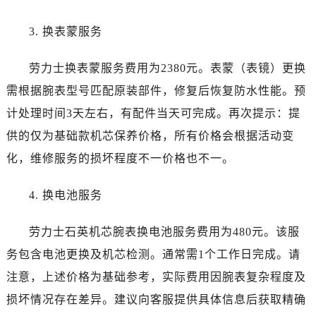
河南省安阳市文峰区解放大道劳力士售后服务中心（需提前预约）
河南省鹤壁市淇滨区九州路劳力士售后服务中心（需提前预约）
3. 换表蒙服务
河南省济源市沁园街道济水大道劳力士售后服务中心（需提前预约）
河南省焦作市解放区解放路劳力士售后服务中心（需提前预约）
劳力士换表蒙服务费用为2380元。表蒙（表镜）更换
河南省开封市鼓楼区中山路劳力士售后服务中心（需提前预约）
需根据腕表型号匹配原装部件，修复后恢复防水性能。预
河南省洛阳市西工区中州中路与解放路交叉口劳力士售后服务中心（需提前预约）
计处理时间3天左右，有配件当天可完成。再次提示：提
河南省漯河市源汇区交通路劳力士售后服务中心（需提前预约）
供的仅为基础款机芯保养价格，所有价格会根据活动变
河南省南阳市宛城区范蠡东路与南都路交叉口劳力士售后服务中心（需提前预约）
化，维修服务的损坏程度不一价格也不一。
河南省平顶山市卫东区建设路劳力士售后服务中心（需提前预约）
河南省濮阳市大华龙区开州路绿城路交叉口劳力士售后服务中心（需提前预约）
4. 换电池服务
河南省三门峡市湖滨区和平路劳力士售后服务中心（需提前预约）
河南省商丘市梁园区神火大道劳力士售后服务中心（需提前预约）
劳力士石英机芯腕表换电池服务费用为480元。该服
河南省新乡市红旗区人民路劳力士售后服务中心（需提前预约）
务包含电池更换及机芯检测。通常需1个工作日完成。请
河南省信阳市浉河区东方红大道劳力士售后服务中心（需提前预约）
注意，上述价格为基础参考，实际费用因腕表复杂程度及
河南省许昌市魏都区建安大道与八龙路交叉口劳力士售后服务中心（需提前预约）
损坏情况存在差异。建议向客服提供具体信息后获取精确
河南省郑州市二七区民主路10号华润大厦29层2905室劳力士售后服务中心（需提前预约）