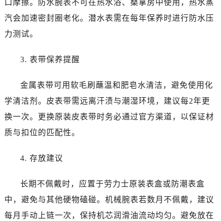
口摩擦。防水腕表不可在热水浴、桑拿房中使用，热水蒸
新疆维吾尔自治区阿拉山口市友好路劳力士售后服务中心（需提前预约）
汽会加速密封圈老化。潜水表需在每年保养时进行防水压
新疆维吾尔自治区阿勒泰市解放路劳力士售后服务中心（需提前预约）
新疆维吾尔自治区阿图什市光明路劳力士售后服务中心（需提前预约）
力测试。
新疆维吾尔自治区白杨市军垦路劳力士售后服务中心（需提前预约）
3. 表带保养提醒
新疆维吾尔自治区北屯市团结路劳力士售后服务中心（需提前预约）
新疆维吾尔自治区博乐市博乐市北京路劳力士售后服务中心（需提前预约）
金属表带可用软毛刷蘸温和肥皂水清洁，避免使用化
新疆维吾尔自治区昌吉市延安北路劳力士售后服务中心（需提前预约）
学清洁剂。皮表带需远离汗渍与潮湿环境，建议每2年更
新疆维吾尔自治区阜康市博峰路劳力士售后服务中心（需提前预约）
新疆维吾尔自治区哈密市伊州区建国北路劳力士售后服务中心（需提前预约）
换一次。更换原装皮表带时务必通过官方渠道，以保证材
新疆维吾尔自治区和田市和田市北京西路劳力士售后服务中心（需提前预约）
质与扣位的匹配性。
新疆维吾尔自治区胡杨河市胡杨河市胡杨路劳力士售后服务中心（需提前预约）
新疆维吾尔自治区霍尔果斯市亚欧北路劳力士售后服务中心（需提前预约）
4. 存放建议
新疆维吾尔自治区喀什市解放北路劳力士售后服务中心（需提前预约）
长期不佩戴时，应置于劳力士原装表盒或防潮表盒
新疆维吾尔自治区可克达拉市幸福路劳力士售后服务中心（需提前预约）
新疆维吾尔自治区克拉玛依市克拉玛依区友谊路劳力士售后服务中心（需提前预约）
中，避免与其他硬物磕碰。机械腕表若数月不佩戴，建议
新疆维吾尔自治区库车市库车市文化东路劳力士售后服务中心（需提前预约）
每月手动上链一次，保持机芯润滑油流动均匀。避免放在