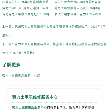
权威公告：2026年8月最新南京劳力士售后服务中心地址在哪里官方售后维修保养服务网点信息公示
公告：劳力士2026年8月最新表蒙服务价格与周期，中国客户必须知道的官方售后信息
劳力士2026年8月官方通知：中国最新售后网点地址+官方客户服务热线
劳力士维修服务中心点2026年8月最新官方售后公告：权威信息公示与保养服务指南
青岛劳力士维修保养地址：2026年8月最新官方售后网点信息公示公告
表镜开裂怎么办？劳力士2026年8月最新官方售后维修服务价格周期，中国客户请拨打唯一热线
上一篇：
沧州劳力士售后维修中心专业手表保养服务权威公示（2026年7月
最新）
下一篇：
劳力士官方更换原装表带价格查询｜网点地址与联系电话权威信息
公告（2026年7月最新）
了解更多
劳力士维修售后服务中心点
劳力士手表维修服务中心
劳力士维修售后服务中心
拥有专业团队，致力于为客户提供