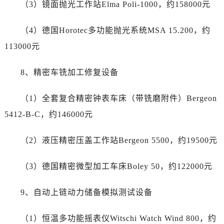
（3）镜面抛光工作站Elma Poli-1000，约158000元
江苏省常州市新北区龙锦路1590号现代传媒中心5号楼10层1008室劳力士售后服务中心（需提前预约）
江苏省淮安市清江浦区淮海北路劳力士售后服务中心（需提前预约）
（4）德国Horotec多功能抛光系统MSA 15.200，约
江苏省连云港市海州区通灌北路劳力士售后服务中心（需提前预约）
113000元
江苏省南京市秦淮区中山南路1号南京中心22层22-C1-C3室劳力士售后服务中心（需提前预约）
江苏省宿迁市宿城区西湖路劳力士售后服务中心（需提前预约）
8、精密车铣加工修复设备
江苏省泰州市海陵区永定东路399号置地商务中心东塔（华润万象城）17层1706室劳力士售后服务中心（需提前预约）
江苏省徐州市鼓楼区淮海东路29号苏宁广场IFC国际金融中心35层3508室劳力士售后服务中心（需提前预约）
（1）全套复合精密钟表车床（带铣磨附件）Bergeon
江苏省盐城市盐都区世纪大道5号盐城金融城写字楼1号楼16层1604室劳力士售后服务中心（需提前预约）
5412-B-C，约146000元
江苏省扬州市邗江区国展路29号星耀天地写字楼1号楼18层1803室劳力士售后服务中心（需提前预约）
江苏省镇江市京口区中山东路劳力士售后服务中心（需提前预约）
（2）液压精密压盖工作站Bergeon 5500，约19500元
江西省抚州市临川区赣东大道劳力士售后服务中心（需提前预约）
江西省赣州市章贡区文清路劳力士售后服务中心（需提前预约）
（3）德国精密微型加工车床Boley 50，约122000元
江西省吉安市吉州区井冈山大道劳力士售后服务中心（需提前预约）
江西省景德镇市珠山区珠山中路劳力士售后服务中心（需提前预约）
9、自动上链动力储备模拟测试设备
江西省九江市浔阳区浔阳路劳力士售后服务中心（需提前预约）
江西省南昌市红谷滩新区红谷中大道998号绿地双子塔（中央广场）A1座办公楼14层1407室劳力士售后服务中心（需提前预约）
（1）恒温多功能摇表仪Witschi Watch Wind 800，约