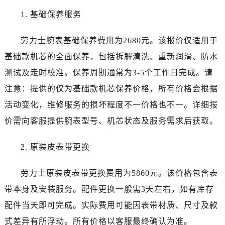
广西壮族自治区柳州市城中区中山中路劳力士售后服务中心（需提前预约）
1. 基础保养服务
广西壮族自治区钦州市钦南区金海湾东大街劳力士售后服务中心（需提前预约）
广西壮族自治区梧州市万秀区龙湖镇高旺路劳力士售后服务中心（需提前预约）
劳力士腕表基础保养费用为2680元。该报价仅适用于
广西壮族自治区玉林市玉州区金玉路劳力士售后服务中心（需提前预约）
基础款机芯的全面保养，包括拆解清洗、重新润滑、防水
海南省儋州市儋州市那大镇兰洋北路劳力士售后服务中心（需提前预约）
测试及走时校准。保养周期通常为3-5个工作日完成。请
海南省东方市八所镇解放西路劳力士售后服务中心（需提前预约）
注意：提供的仅为基础款机芯保养价格，所有价格会根据
海南省琼海市嘉积镇东风路劳力士售后服务中心（需提前预约）
海南省三沙市西沙区西沙群岛永兴岛北京路劳力士售后服务中心（需提前预约）
活动变化，维修服务的损坏程度不一价格也不一。详细报
海南省三亚市吉阳区迎宾路劳力士售后服务中心（需提前预约）
价需向客服提供腕表型号、机芯状态及服务需求后获取。
海南省万宁市万城镇解放路劳力士售后服务中心（需提前预约）
海南省文昌市文城镇教育东路劳力士售后服务中心（需提前预约）
2. 原装皮表带更换
海南省五指山市通什镇三月三大道劳力士售后服务中心（需提前预约）
劳力士原装皮表带更换费用为5860元。该价格包含表
香港特别行政区尖沙咀区油尖旺区广东道劳力士售后服务中心（需提前预约）
香港特别行政区金钟区中西区金钟道劳力士售后服务中心（需提前预约）
带本身及安装服务。配件更换一般需3天左右，如有库存
香港特别行政区九龙区油尖旺区弥敦道劳力士售后服务中心（需提前预约）
配件当天即可完成。实际费用可能因表带材质、尺寸及款
香港特别行政区铜锣湾区湾仔区轩尼诗道劳力士售后服务中心（需提前预约）
式差异有所浮动。所有价格以客服最终确认为准。