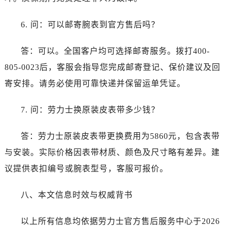
台湾省台北市万华区中华路劳力士售后服务中心（需提前预约）
台湾省新北市板桥区文化路劳力士售后服务中心（需提前预约）
6. 问：可以邮寄腕表到官方售后吗？
台湾省桃园市中坜区中丰路劳力士售后服务中心（需提前预约）
台湾省台中市西屯区文华路劳力士售后服务中心（需提前预约）
答：可以。全国客户均可选择邮寄服务。拨打400-
台湾省台南市中西区国华街劳力士售后服务中心（需提前预约）
805-0023后，客服会指导您完成邮寄登记、保价建议及回
台湾省高雄市新兴区五福路劳力士售后服务中心（需提前预约）
寄安排。请务必使用可靠快递并保留运单凭证。
台湾省基隆市仁爱区仁三路劳力士售后服务中心（需提前预约）
台湾省新竹市东区中正路劳力士售后服务中心（需提前预约）
7. 问：劳力士换原装皮表带多少钱？
台湾省嘉义市东区文化路劳力士售后服务中心（需提前预约）
重庆市江北区观音桥步行街2号融恒时代广场9层902室劳力士售后服务中心（需提前预约）
答：劳力士原装皮表带更换费用为5860元，包含表带
新疆维吾尔自治区乌鲁木齐市天山区红山路26号时代广场（CCMALL）C座17层17-B劳力士售后服务中心（需提前预约）
与安装。实际价格因表带材质、颜色及尺寸略有差异。建
浙江省温州市鹿城区锦绣路1067号置信广场10层1015室劳力士售后服务中心（需提前预约）
议提供表扣编号或腕表型号，客服可报价。
黑龙江省哈尔滨市道里区友谊西路600号富力中心T2座写字楼29层03室室劳力士售后服务中心（需提前预约）
辽宁省大连市中山区人民路15号国际金融大厦7层G室劳力士售后服务中心（需提前预约）
八、本文信息时效与权威背书
广东省佛山市禅城区季华五路57号万科金融中心C座12层1205室劳力士售后服务中心（需提前预约）
广东省东莞市东城街道鸿福东路1号民盈国贸中心T1写字楼9层907室劳力士售后服务中心（需提前预约）
以上所有信息均依据劳力士官方售后服务中心于2026