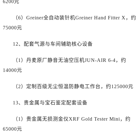
6200元
澳门特别行政区嘉模堂区官也街劳力士售后服务中心（需提前预约）
澳门省路氹城市金光大道劳力士售后服务中心（需提前预约）
（6）Greiner全自动装针机Greiner Hand Fitter X，约
澳门特别行政区望德堂区塔石广场劳力士售后服务中心（需提前预约）
75000元
福建省福州市鼓楼区五四路128-1号恒力城写字楼15层03室劳力士售后服务中心（需提前预约）
福建省厦门市思明区湖滨东路95号万象城华润大厦B座11层1104室劳力士售后服务中心（需提前预约）
12、配套气源与车间辅助核心设备
广东省潮州市潮安区新风路与潮汕路交汇处劳力士售后服务中心（需提前预约）
广东省广州市天河区天河路230号万菱汇国际中心A塔7层704室劳力士售后服务中心（需提前预约）
（1）丹麦原厂静音无油空压机JUN-AIR 6-4，约
广东省广州市越秀区环市东路371-375号世界贸易中心大厦南塔15层1507室劳力士售后服务中心（需提前预约）
14000元
广东省河源市源城区越王大道劳力士售后服务中心（需提前预约）
广东省惠州市惠城区江北文昌一路7号华贸大厦1座30层3005室劳力士售后服务中心（需提前预约）
（2）定制百级无尘恒温防静电工作台，约125000元
广东省江门市蓬江区广场西路劳力士售后服务中心（需提前预约）
广东省揭阳市榕城进贤门步行街劳力士售后服务中心（需提前预约）
13、贵金属与宝石鉴定配套设备
广东省茂名市电白区水东街道迎宾大道劳力士售后服务中心（需提前预约）
广东省梅州市梅江区金燕大道劳力士售后服务中心（需提前预约）
（1）贵金属无损测金仪XRF Gold Tester Mini，约
广东省清远市清城区湖西路劳力士售后服务中心（需提前预约）
65000元
广东省汕头市龙湖区长平路劳力士售后服务中心（需提前预约）