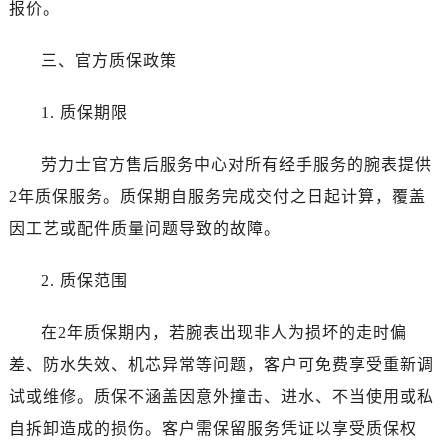
报价。
河南省周口市川汇区七一路劳力士售后服务中心（需提前预约）
河南省驻马店市驿城区乐山大道与置地大道交叉口劳力士售后服务中心（需提前预约）
三、官方质保政策
湖北省鄂州市鄂城区文星大道劳力士售后服务中心（需提前预约）
湖北省黄冈市黄州区赤壁大道劳力士售后服务中心（需提前预约）
1. 质保期限
湖北省黄石市黄石港区武汉路劳力士售后服务中心（需提前预约）
湖北省荆门市东宝中天街步行街劳力士售后服务中心（需提前预约）
劳力士官方售后服务中心对所有经手服务的腕表提供
湖北省荆州市荆州区荆中路劳力士售后服务中心（需提前预约）
2年质保服务。质保期自服务完成交付之日起计算，覆盖
湖北省十堰市茅箭区人民北路劳力士售后服务中心（需提前预约）
因工艺或配件质量问题导致的故障。
湖北省随州市曾都区青年路劳力士售后服务中心（需提前预约）
湖北省咸宁市咸安区长安大道劳力士售后服务中心（需提前预约）
2. 质保范围
湖北省襄阳市樊城区长虹路与人民路交叉口劳力士售后服务中心（需提前预约）
湖北省孝感市孝南区复兴大道劳力士售后服务中心（需提前预约）
在2年质保期内，若腕表出现非人为损坏的走时偏
湖北省宜昌市西陵区夷陵大道与港窑路劳力士售后服务中心（需提前预约）
差、防水失效、机芯异常等问题，客户可免费享受重新调
湖南省常德市武陵区人民路劳力士售后服务中心（需提前预约）
试或维修。质保不涵盖因意外撞击、进水、不当使用或私
湖南省郴州市北湖区国庆北路劳力士售后服务中心（需提前预约）
自拆卸造成的损伤。客户需保留服务凭证以享受质保权
湖南省衡阳市雁峰区解放路劳力士售后服务中心（需提前预约）