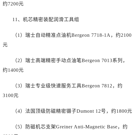
山东省淄博市张店区金晶大道劳力士售后服务中心（需提前预约）
约7200元
上海市黄浦区南京东路299号宏伊国际广场写字楼8层806室劳力士售后服务中心（需提前预约）
11、机芯精密装配润滑工具组
上海市徐汇区虹桥路3号港汇中心2座37层3705室劳力士售后服务中心（需提前预约）
浙江省杭州市上城区钱江路1366号华润大厦A座5层503-5室劳力士售后服务中心（需提前预约）
（1）瑞士自动精准点油机Bergeon 7718-1A，约2100
浙江省湖州市吴兴区劳动路劳力士售后服务中心（需提前预约）
元
浙江省嘉兴市南湖区广益路705号嘉兴世界贸易中心A座13层1304室劳力士售后服务中心（需提前预约）
浙江省金华市金东区东市南街777号金华万达广场4号楼22楼2209室劳力士售后服务中心（需提前预约）
（2）瑞士高端精密手动点油笔Bergeon 7013系列，
浙江省丽水市莲都区解放街劳力士售后服务中心（需提前预约）
约1400元
浙江省宁波市江北区大闸南路500号来福士广场办公楼20层2009室劳力士售后服务中心（需提前预约）
浙江省衢州市柯城区上街劳力士售后服务中心（需提前预约）
（3）瑞士专业级快速服务工具Bergeon 7812，约
浙江省绍兴市越城区胜利东路379号世茂天际中心写字楼8层805室劳力士售后服务中心（需提前预约）
3100元
浙江省舟山市定海区解放东路劳力士售后服务中心（需提前预约）
澳门特别行政区大堂区议事亭前地（新马路）劳力士售后服务中心（需提前预约）
（4）法国顶级防磁精密镊子Dumont 12号，约1800元
澳门特别行政区风顺堂区南湾大马路劳力士售后服务中心（需提前预约）
澳门特别行政区花地玛堂区关闸广场劳力士售后服务中心（需提前预约）
（5）防磁机芯支架Greiner Anti-Magnetic Base，约
澳门特别行政区花王堂区大三巴商圈劳力士售后服务中心（需提前预约）