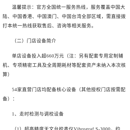
合肥市蜀山区潜山路111号万象城华润大厦B座12楼03室（需提前预约）
温馨提示：官方全国统一服务热线，服务覆盖中国大
泉州市丰泽区宝洲路729号浦西万达中心写字楼A座7楼709室（需提前预约）
陆、中国香港、中国澳门、中国台湾全部区域，需直接拨
青岛市南区山东路6号华润大厦B座22层04室（需提前预约）
打本统一热线获取售后、咨询等相关服务。
烟台市芝罘区胜利路139号万达金融中心A座907室（需提前预约）
长春市朝阳区西安大路727号中银大厦A座(旺进大厦)18层09室（需提前预约）
（二）门店设备简介
贵阳市南明区都司高架桥路33号亨特国际金融中心14楼14D（需提前预约）
昆明市盘龙区北京路928号同德昆明广场写字楼10层06室（需提前预约）
单店设备投入超660万元（注：另有配套专用定制辅
石家庄市长安区中山东路39号勒泰中心写字楼B座13层07室（需提前预约）
机、专项精密工具及全周期耗材等配套资产未纳入本次核
西安市碑林区南关正街88号华侨城长安国际中心E座6楼10室（需提前预约）
算）
海口市龙华区金贸东路5号海口华润大厦B座17层1707室（需提前预约）
唐山市路南区新华东道100号万达广场写字楼A座10层1002室（需提前预约）
54家直营门店均配备核心设备（其他授权门店按需配
台州市椒江区东海大道1800号腾达中心东1幢20楼2002室（需提前预约）
备）：
内蒙古自治区呼和浩特市玉泉区大学西街70号华润万象城写字楼（鄂尔多斯大厦）23层2326室（需提前预约）
甘肃省兰州市七里河区西津西路16号兰州中心写字楼21层2102室（需提前预约）
1、走时检测与调校设备
重庆市解放碑渝中区民权路28号英利国际金融中心写字楼20层01室（需提前预约）
黑龙江省大庆市萨尔图区会战大街劳力士售后服务中心（需提前预约）
（1）超高精度天文台校表仪Vibrograf S-3000，约