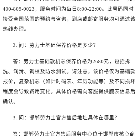
四川省眉山市东坡区三苏路劳力士售后服务中心（需提前预约）
400-805-0023，服务时间为每日8:00-22:00。此号码同时
四川省绵阳市涪城区翠花街劳力士售后服务中心（需提前预约）
接受全国范围的预约与咨询，到店或邮寄服务均可通过该
四川省南充市高坪区江东大道劳力士售后服务中心（需提前预约）
热线办理。
四川省内江市东兴区汉安大道劳力士售后服务中心（需提前预约）
四川省攀枝花市东区三线大道北段劳力士售后服务中心（需提前预约）
2. 问：劳力士基础保养价格是多少？
四川省遂宁市船山区香林南路劳力士售后服务中心（需提前预约）
四川省雅安市雨城区熊猫大道劳力士售后服务中心（需提前预约）
答：劳力士基础款机芯保养价格为2680元，包括拆
四川省宜宾市翠屏区长翠路劳力士售后服务中心（需提前预约）
洗、润滑、调校及防水测试。请注意，该价格仅为基础款
四川省资阳市雁江区滨江大道一段与和平南路劳力士售后服务中心（需提前预约）
报价，复杂机芯（如计时码表、年历功能等）及不同损坏
四川省自贡市自流井区华商北路劳力士售后服务中心（需提前预约）
西藏自治区阿里地区噶尔县北京西路劳力士售后服务中心（需提前预约）
程度会导致费用变化。具体价格需向客服提供腕表信息后
西藏自治区昌都市卡若区昌都西路劳力士售后服务中心（需提前预约）
确认。
西藏自治区拉萨市城关区北京中路劳力士售后服务中心（需提前预约）
西藏自治区林芝市巴宜区广东路劳力士售后服务中心（需提前预约）
3. 问：邯郸劳力士官方售后地址具体在哪里？
西藏自治区那曲市色尼区浙江西路劳力士售后服务中心（需提前预约）
答：邯郸劳力士官方售后服务中心位于邯郸市核心商
西藏自治区日喀则市桑珠孜区上海中路劳力士售后服务中心（需提前预约）