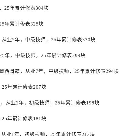
后服务中心（需提前预约）
25年累计修表304块
后服务中心（需提前预约）
售后服务中心（需提前预约）
5年累计修表325块
售后服务中心（需提前预约）
售后服务中心（需提前预约）
籍，从业5年，中级技师，25年累计修表330块
售后服务中心（需提前预约）
士售后服务中心（需提前预约）
业5年，中级技师，25年累计修表299块
后服务中心（需提前预约）
街交叉口劳力士售后服务中心（需提前预约）
）：女，墨西哥籍，从业7年，中级技师，25年累计修表294块
得利名表维修授权店1楼劳力士售后服务中心（需提前预约）
25年累计修表207块
得利名表维修授权店1楼劳力士售后服务中心（需提前预约）
国际中心D座11层1102室劳力士售后服务中心（需提前预约）
利籍，从业2年，初级技师，25年累计修表198块
广场W3座6层602室劳力士售后服务中心（需提前预约）
先天下劳力士售后服务中心（需提前预约）
25年累计修表181块
特大街劳力士售后服务中心（需提前预约）
街劳力士售后服务中心（需提前预约）
南籍，从业1年，初级技师，25年累计修表213块