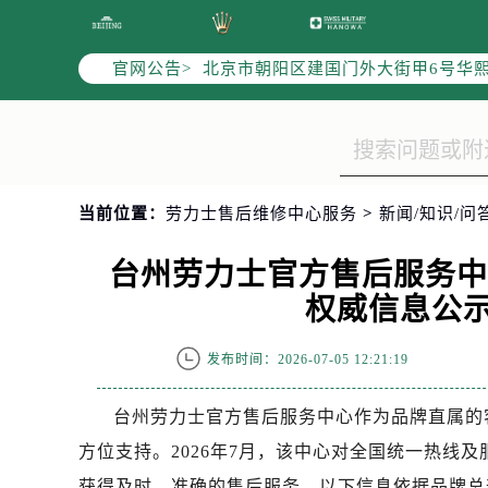
2026年7月劳力士售后服务中心最新
北京市东城区东长安街1号东方广场写
官网公告>
北京市朝阳区建国门外大街甲6号华熙
天津市和平区赤峰道136号天津国际金
上海市徐汇区虹桥路3号港汇中心写字楼
上海市黄浦区南京东路299号宏伊国
南京市秦淮区中山南路1号（新街口）
当前位置：
劳力士售后维修中心服务
>
新闻/知识/问
常州市新北区龙锦路1590号现代传媒
徐州市鼓楼区淮海东路29号苏宁广场I
台州劳力士官方售后服务
扬州市邗江区国展路29号星耀天地写字
权威信息公示
盐城市盐都区世纪大道5号盐城金融城写
泰州市海陵区永定东路399号置地商
发布时间：2026-07-05 12:21:19
宁波市江北区大闸南路500号来福士广
杭州市上城区钱江路1366号华润大厦
台州劳力士官方售后服务中心作为品牌直属的
金华市金东区东市南街777号金华万达
方位支持。2026年7月，该中心对全国统一热线
绍兴市越城区胜利东路379号世茂天
获得及时、准确的售后服务。以下信息依据品牌总