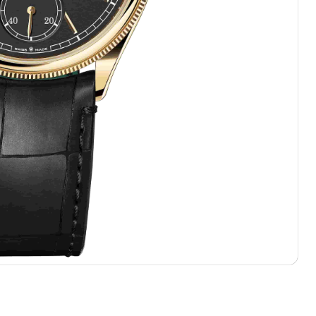
（CCMALL）C座17层17-B（需提前预约）
10层1015室（需提前预约）
心T2座写字楼29层03室（需提前预约）
厦7层G室（需提前预约）
心C座12层1205室（需提前预约）
中心T1写字楼9层907室（需提前预约）
写字楼1座11层1104室（需提前预约）
楼16层1603室（需提前预约）
中心办公楼C座22层08室（需提前预约）
大厦38层09室（需提前预约）
楼1224室（需提前预约）
大厦B座12楼03室（需提前预约）
心写字楼A座7楼709室（需提前预约）
2层04室（需提前预约）
心A座907室（需提前预约）
A座(旺进大厦)18层09室（需提前预约）