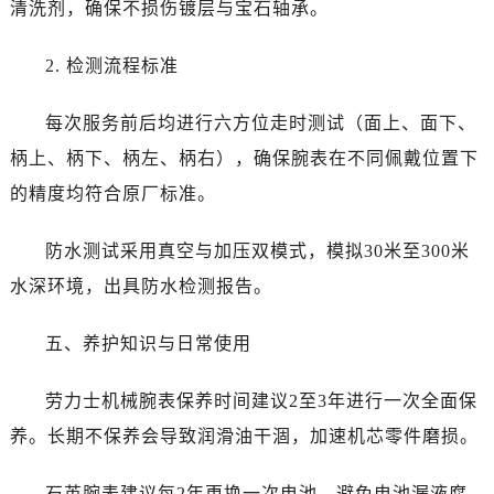
清洗剂，确保不损伤镀层与宝石轴承。
江苏省南通市崇川区工农路57号圆融广场写字楼16层1603室劳力士售后服务中心（需提前预约）
江苏省苏州市苏州工业园区 星港街199号苏州中心办公楼C座22层08室劳力士售后服务中心（需提前预约）
2. 检测流程标准
湖北省武汉市江汉区解放大道686号世界贸易大厦38层09室劳力士售后服务中心（需提前预约）
广西省南宁市青秀区金湖路59号地王大厦12楼1224室劳力士售后服务中心（需提前预约）
每次服务前后均进行六方位走时测试（面上、面下、
安徽省合肥市蜀山区潜山路111号万象城华润大厦B座12楼03室劳力士售后服务中心（需提前预约）
柄上、柄下、柄左、柄右），确保腕表在不同佩戴位置下
福建省泉州市丰泽区宝洲路729号浦西万达中心写字楼A座7楼709室劳力士售后服务中心（需提前预约）
的精度均符合原厂标准。
山东省青岛市南区山东路6号华润大厦B座22层04室劳力士售后服务中心（需提前预约）
山东省烟台市芝罘区胜利路139号万达金融中心A座907室劳力士售后服务中心（需提前预约）
防水测试采用真空与加压双模式，模拟30米至300米
吉林省长春市朝阳区西安大路727号中银大厦A座(旺进大厦)18层09室劳力士售后服务中心（需提前预约）
水深环境，出具防水检测报告。
贵州省贵阳市南明区都司高架桥路33号亨特国际金融中心14楼14D劳力士售后服务中心（需提前预约）
云南省昆明市盘龙区北京路928号同德昆明广场写字楼10层06室劳力士售后服务中心（需提前预约）
五、养护知识与日常使用
河北省石家庄市长安区中山东路39号勒泰中心写字楼B座13层07室劳力士售后服务中心（需提前预约）
陕西省西安市碑林区南关正街88号华侨城长安国际中心E座6楼10室劳力士售后服务中心（需提前预约）
劳力士机械腕表保养时间建议2至3年进行一次全面保
海南省海口市龙华区金贸东路5号海口华润大厦B座17层1707室劳力士售后服务中心（需提前预约）
养。长期不保养会导致润滑油干涸，加速机芯零件磨损。
河北省唐山市路南区新华东道100号万达广场写字楼A座10层1002室劳力士售后服务中心（需提前预约）
台州市椒江区东海大道1800号腾达中心东1幢20楼2002室劳力士售后服务中心（需提前预约）
石英腕表建议每2年更换一次电池，避免电池漏液腐