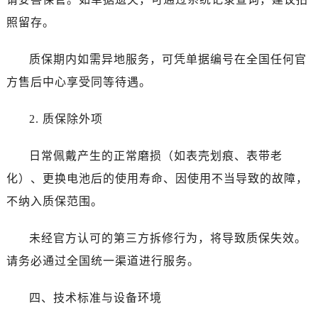
四川省资阳市雁江区滨江大道一段与和平南路劳力士售后服务中心（需提前预约）
照留存。
四川省自贡市自流井区华商北路劳力士售后服务中心（需提前预约）
西藏自治区阿里地区噶尔县北京西路劳力士售后服务中心（需提前预约）
质保期内如需异地服务，可凭单据编号在全国任何官
西藏自治区昌都市卡若区昌都西路劳力士售后服务中心（需提前预约）
方售后中心享受同等待遇。
西藏自治区拉萨市城关区北京中路劳力士售后服务中心（需提前预约）
西藏自治区林芝市巴宜区广东路劳力士售后服务中心（需提前预约）
2. 质保除外项
西藏自治区那曲市色尼区浙江西路劳力士售后服务中心（需提前预约）
西藏自治区日喀则市桑珠孜区上海中路劳力士售后服务中心（需提前预约）
日常佩戴产生的正常磨损（如表壳划痕、表带老
西藏自治区山南市乃东区湖北大道劳力士售后服务中心（需提前预约）
化）、更换电池后的使用寿命、因使用不当导致的故障，
云南省保山市隆阳区正阳路劳力士售后服务中心（需提前预约）
不纳入质保范围。
云南省楚雄彝族自治州楚雄市鹿城南路劳力士售后服务中心（需提前预约）
云南省大理白族自治州大理市建设路劳力士售后服务中心（需提前预约）
未经官方认可的第三方拆修行为，将导致质保失效。
云南省德宏傣族景颇族自治州芒市团结大街劳力士售后服务中心（需提前预约）
请务必通过全国统一渠道进行服务。
云南省迪庆藏族自治州香格里拉市长征大道劳力士售后服务中心（需提前预约）
云南省红河哈尼族彝族自治州蒙自市天马路劳力士售后服务中心（需提前预约）
四、技术标准与设备环境
云南省丽江市古城区七星街劳力士售后服务中心（需提前预约）