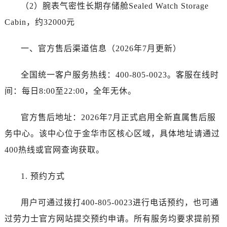
宁夏回族自治区固原市原州区文化街劳力士售后服务中心（需提前预约）
（2）腕表气密性长期存储舱Sealed Watch Storage
宁夏回族自治区石嘴山市大武口区贺兰山路劳力士售后服务中心（需提前预约）
Cabin，约32000元
宁夏回族自治区吴忠市利通区开元大道劳力士售后服务中心（需提前预约）
宁夏回族自治区银川市兴庆区新华东路97号新百中心C馆一层C1-18号商铺劳力士售后服务中心（需提前预约）
一、官方售后渠道信息（2026年7月更新）
宁夏回族自治区中卫市沙坡头区鼓楼东街劳力士售后服务中心（需提前预约）
全国统一客户服务热线：400-805-0023。客服在线时
青海省果洛藏族自治州玛沁县团结路劳力士售后服务中心（需提前预约）
青海省海北藏族自治州海晏县将军路劳力士售后服务中心（需提前预约）
间：每日8:00至22:00，全年无休。
青海省海东市乐都区滨河路劳力士售后服务中心（需提前预约）
官方售后地址：2026年7月正式启用全新直属售后服
青海省海南藏族自治州共和县青海湖大街劳力士售后服务中心（需提前预约）
青海省海西蒙古族藏族自治州德令哈市柴达木路劳力士售后服务中心（需提前预约）
务中心。该中心位于金华市区核心区域，具体地址请通过
青海省黄南藏族自治州同仁市德合隆路劳力士售后服务中心（需提前预约）
400热线或官网查询获取。
青海省西宁市城西区海湖新区西关大道劳力士售后服务中心（需提前预约）
青海省玉树藏族自治州结古镇胜利路劳力士售后服务中心（需提前预约）
1. 预约方式
陕西省安康市汉滨区金州路劳力士售后服务中心（需提前预约）
用户可通过拨打400-805-0023进行电话预约，也可通
陕西省宝鸡市渭滨区经二路劳力士售后服务中心（需提前预约）
陕西省汉中市汉台区北大街劳力士售后服务中心（需提前预约）
过劳力士官方网站提交预约申请。所有服务均要求提前预