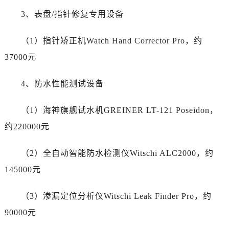
山东省济宁市任城区太白楼路劳力士售后服务中心（需提前预约）
3、表盘/指针修复专用设备
山东省莱芜市文化南路8号银座商城名表维修一楼名表维修劳力士售后服务中心（需提前预约）
山东省临沂市兰山区解放路劳力士售后服务中心（需提前预约）
（1）指针矫正机Watch Hand Corrector Pro，约
山东省日照市东港区烟台路劳力士售后服务中心（需提前预约）
37000元
山东省泰安市泰山区财源街道泰山大街劳力士售后服务中心（需提前预约）
山东省威海市环翠区新威海路89号振华商厦一楼名表维修劳力士售后服务中心（需提前预约）
4、防水性能测试设备
山东省潍坊市奎文区东风东街劳力士售后服务中心（需提前预约）
山东省枣庄市滕州市北辛路与善国路交叉口劳力士售后服务中心（需提前预约）
（1）海神旗舰试水机GREINER LT-121 Poseidon，
山东省淄博市张店区金晶大道劳力士售后服务中心（需提前预约）
约220000元
上海市黄浦区南京东路299号宏伊国际广场写字楼8层806室劳力士售后服务中心（需提前预约）
上海市徐汇区虹桥路3号港汇中心2座37层3705室劳力士售后服务中心（需提前预约）
（2）全自动智能防水检测仪Witschi ALC2000，约
浙江省杭州市上城区钱江路1366号华润大厦A座5层503-5室劳力士售后服务中心（需提前预约）
145000元
浙江省湖州市吴兴区劳动路劳力士售后服务中心（需提前预约）
浙江省嘉兴市南湖区广益路705号嘉兴世界贸易中心A座13层1304室劳力士售后服务中心（需提前预约）
（3）渗漏定位分析仪Witschi Leak Finder Pro，约
浙江省金华市金东区东市南街777号金华万达广场4号楼22楼2209室劳力士售后服务中心（需提前预约）
90000元
浙江省丽水市莲都区解放街劳力士售后服务中心（需提前预约）