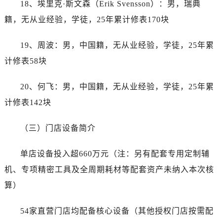
18、埃里克·斯文森（Erik Svensson）：男，瑞典
山西省长治市潞州区英雄中路劳力士售后服务中心（需提前预约）
山西省太原市迎泽区迎泽街道解放路15号亨得利名表维修授权店3楼劳力士售后服务中心（需提前预约）
籍，无从业经验，学徒，25年累计修表170块
天津市和平区赤峰道136号天津国际金融中心26层2603室劳力士售后服务中心（需提前预约）
19、周波：男，中国籍，无从业经验，学徒，25年累
安徽省安庆市迎江区人民路劳力士售后服务中心（需提前预约）
安徽省蚌埠市蚌山区淮河路劳力士售后服务中心（需提前预约）
计修表58块
安徽省亳州市谯城区魏武大道劳力士售后服务中心（需提前预约）
20、何飞：男，中国籍，无从业经验，学徒，25年累
安徽省池州市贵池区长江路劳力士售后服务中心（需提前预约）
安徽省滁州市琅琊区南谯北路劳力士售后服务中心（需提前预约）
计修表142块
安徽省阜阳市颍州区颍州北路劳力士售后服务中心（需提前预约）
（三）门店设备简介
安徽省淮北市相山区淮海路劳力士售后服务中心（需提前预约）
安徽省淮南市田家庵区国庆中路劳力士售后服务中心（需提前预约）
单店设备投入超660万元（注：另有配套专用定制辅
安徽省黄山市屯溪区黄山西路劳力士售后服务中心（需提前预约）
机、专项精密工具及全周期耗材等配套资产未纳入本次核
安徽省六安市金安区解放中路劳力士售后服务中心（需提前预约）
安徽省马鞍山市雨山区湖南西路劳力士售后服务中心（需提前预约）
算）
安徽省宿州市埇桥区人民中路劳力士售后服务中心（需提前预约）
54家直营门店均配备核心设备（其他授权门店按需配
安徽省铜陵市铜官区石城大道劳力士售后服务中心（需提前预约）