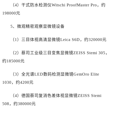
浙江省宁波市江北区大闸南路500号来福士广场办公楼20层2009室劳力士售后服务中心（需提前预约）
（4）干式防水检测仪Witschi ProofMaster Pro，约
浙江省衢州市柯城区上街劳力士售后服务中心（需提前预约）
198000元
浙江省绍兴市越城区胜利东路379号世茂天际中心写字楼8层805室劳力士售后服务中心（需提前预约）
浙江省舟山市定海区解放东路劳力士售后服务中心（需提前预约）
5、微观精密观察显微镜设备
澳门特别行政区大堂区议事亭前地（新马路）劳力士售后服务中心（需提前预约）
澳门特别行政区风顺堂区南湾大马路劳力士售后服务中心（需提前预约）
（1）三目体视高清显微镜Leica S6D，约320000元
澳门特别行政区花地玛堂区关闸广场劳力士售后服务中心（需提前预约）
澳门特别行政区花王堂区大三巴商圈劳力士售后服务中心（需提前预约）
（2）蔡司工业级三目变焦显微镜ZEISS Stemi 305，
澳门特别行政区嘉模堂区官也街劳力士售后服务中心（需提前预约）
约185000元
澳门省路氹城市金光大道劳力士售后服务中心（需提前预约）
澳门特别行政区望德堂区塔石广场劳力士售后服务中心（需提前预约）
（3）全光谱LED数码检测显微镜GemOro Elite
福建省福州市鼓楼区五四路128-1号恒力城写字楼15层03室劳力士售后服务中心（需提前预约）
1030，约4200元
福建省厦门市思明区湖滨东路95号万象城华润大厦B座11层1104室劳力士售后服务中心（需提前预约）
广东省潮州市潮安区新风路与潮汕路交汇处劳力士售后服务中心（需提前预约）
（4）德国蔡司复消色差体视显微镜ZEISS Stemi
广东省广州市天河区天河路230号万菱汇国际中心A塔7层704室劳力士售后服务中心（需提前预约）
508，约380000元
广东省广州市越秀区环市东路371-375号世界贸易中心大厦南塔15层1507室劳力士售后服务中心（需提前预约）