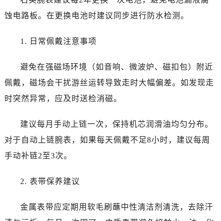
呼和浩特市玉泉区大学西街70号华润万象城写字楼（鄂尔多斯大厦）23层2326室劳力士售后服务中心（需提前预约）
蚀电路板。在更换电池时建议同步进行防水检测。
兰州市七里河区西津西路16号兰州中心写字楼21层2102室劳力士售后服务中心（需提前预约）
节假日正常营业！
1. 日常佩戴注意事项
避免在强磁场环境（如音响、微波炉、磁扣包）附近
佩戴，磁场会干扰游丝运转导致走时大幅偏差。如发现走
时突然异常，应及时送检消磁。
建议每月手动上链一次，保持机芯润滑油均匀分布。
对于自动上链腕表，如果每天佩戴不足8小时，建议每周
手动补链2至3次。
2. 表带保养建议
金属表带应定期用软毛刷蘸中性清洁剂清洗，去除汗