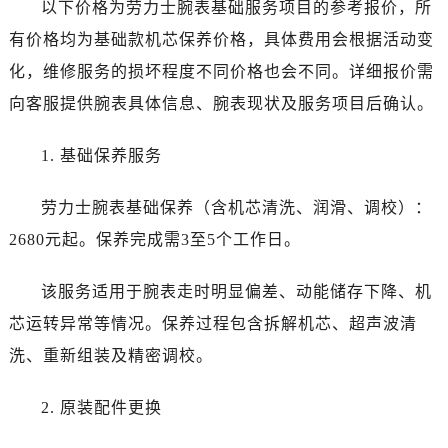
以下价格为劳力士腕表基础服务项目的参考报价，所
新疆维吾尔自治区哈密市伊州区建国北路劳力士售后服务中心（需提前预约）
新疆维吾尔自治区和田市和田市北京西路劳力士售后服务中心（需提前预约）
有价格均为基础款机芯保养价格，具体费用会根据活动变
新疆维吾尔自治区胡杨河市胡杨河市胡杨路劳力士售后服务中心（需提前预约）
化，维修服务的损坏程度不同价格也会不同。详细报价需
新疆维吾尔自治区霍尔果斯市亚欧北路劳力士售后服务中心（需提前预约）
向客服提供腕表具体信息、腕表现状及服务项目后确认。
新疆维吾尔自治区喀什市解放北路劳力士售后服务中心（需提前预约）
新疆维吾尔自治区可克达拉市幸福路劳力士售后服务中心（需提前预约）
1. 基础保养服务
新疆维吾尔自治区克拉玛依市克拉玛依区友谊路劳力士售后服务中心（需提前预约）
新疆维吾尔自治区库车市库车市文化东路劳力士售后服务中心（需提前预约）
劳力士腕表基础保养（含机芯清洗、润滑、调校）：
新疆维吾尔自治区库尔勒市库尔勒市人民东路劳力士售后服务中心（需提前预约）
2680元起。保养完成需3至5个工作日。
新疆维吾尔自治区奎屯市团结西街劳力士售后服务中心（需提前预约）
新疆维吾尔自治区昆玉市昆泉街劳力士售后服务中心（需提前预约）
该服务适用于腕表走时明显偏差、动能储存下降、机
新疆维吾尔自治区沙湾市三道河子镇世纪大道南路劳力士售后服务中心（需提前预约）
芯运转异常等情况。保养过程包含拆解机芯、超声波清
新疆维吾尔自治区石河子市北二路劳力士售后服务中心（需提前预约）
洗、重新组装及精密调校。
新疆维吾尔自治区双河市光明路劳力士售后服务中心（需提前预约）
新疆维吾尔自治区塔城市塔城地区闻琴路劳力士售后服务中心（需提前预约）
2. 原装配件更换
新疆维吾尔自治区铁门关市兴疆路劳力士售后服务中心（需提前预约）