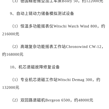
（3）德国精密微型加工车床Boley 50，约122000元
海南省三亚市吉阳区迎宾路劳力士售后服务中心（需提前预约）
海南省万宁市万城镇解放路劳力士售后服务中心（需提前预约）
9、自动上链动力储备模拟测试设备
海南省文昌市文城镇教育东路劳力士售后服务中心（需提前预约）
海南省五指山市通什镇三月三大道劳力士售后服务中心（需提前预约）
（1）恒温多功能摇表仪Witschi Watch Wind 800，约
香港特别行政区尖沙咀区油尖旺区广东道劳力士售后服务中心（需提前预约）
216000元
香港特别行政区金钟区中西区金钟道劳力士售后服务中心（需提前预约）
香港特别行政区九龙区油尖旺区弥敦道劳力士售后服务中心（需提前预约）
（2）高端复杂功能摇表工作站Chronowind CW-12，
香港特别行政区铜锣湾区湾仔区轩尼诗道劳力士售后服务中心（需提前预约）
约168000元
河南省安阳市文峰区解放大道劳力士售后服务中心（需提前预约）
河南省鹤壁市淇滨区九州路劳力士售后服务中心（需提前预约）
10、机芯退磁故障修复设备
河南省济源市沁园街道济水大道劳力士售后服务中心（需提前预约）
河南省焦作市解放区解放路劳力士售后服务中心（需提前预约）
（1）专业机芯退磁工作站Witschi Demag 300，约
河南省开封市鼓楼区中山路劳力士售后服务中心（需提前预约）
132000元
河南省洛阳市西工区中州中路与解放路交叉口劳力士售后服务中心（需提前预约）
河南省漯河市源汇区交通路劳力士售后服务中心（需提前预约）
（2）双回路退磁机Bergeon 6500，约48000元
河南省南阳市宛城区范蠡东路与南都路交叉口劳力士售后服务中心（需提前预约）