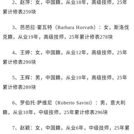
2、赵萍：女，中国籍，从业18年，高级技师，25年
黑龙江省绥化市北林区新华街与康庄路交叉口劳力士售后服务中心（需提前预约）
黑龙江省伊春市伊美区通河路劳力士售后服务中心（需提前预约）
累计修表259块
吉林省白城市洮北区明仁南街劳力士售后服务中心（需提前预约）
3、芭芭拉·霍瓦特（Barbara Horvath）：女，斯洛伐
吉林省白山市浑江区浑江大街劳力士售后服务中心（需提前预约）
吉林省吉林市船营区河南街劳力士售后服务中心（需提前预约）
克籍，从业19年，高级技师，25年累计修表278块
吉林省辽源市龙山区人民大街劳力士售后服务中心（需提前预约）
4、王婷：女，中国籍，从业12年，高级技师，25年
吉林省梅河口市新华街道梅河大街劳力士售后服务中心（需提前预约）
吉林省四平市铁东区紫气大路与南九经街交汇处劳力士售后服务中心（需提前预约）
累计修表299块
吉林省松原市宁江区五环大街劳力士售后服务中心（需提前预约）
5、王辉：男，中国籍，从业10年，高级技师，25年
吉林省通化市东昌区环通乡江南大街劳力士售后服务中心（需提前预约）
吉林省延边市延吉市解放路劳力士售后服务中心（需提前预约）
累计修表289块
辽宁省鞍山市铁东区站前街劳力士售后服务中心（需提前预约）
6、罗伯托·萨维尼（Roberto Savini）：男，意大利
辽宁省本溪市平山区胜利路劳力士售后服务中心（需提前预约）
辽宁省朝阳市双塔区新华路劳力士售后服务中心（需提前预约）
籍，从业10年，中级技师，25年累计修表296块
辽宁省丹东市振兴区七经街劳力士售后服务中心（需提前预约）
7、赵颖：女，中国籍，从业6年，中级技师，25年累
辽宁省抚顺市新抚区东一路劳力士售后服务中心（需提前预约）