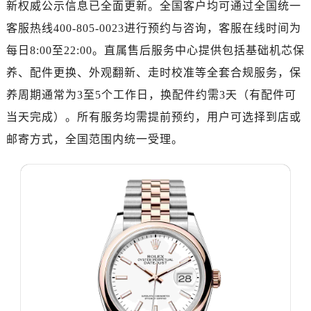
新权威公示信息已全面更新。全国客户均可通过全国统一
济南市历下区经十路11111号华润中心写字楼（万象城）15层1508室（需提前预约）
广州市天河区天河路230号万菱汇国际中心写字楼A塔7层704室（需提前预约）
客服热线400-805-0023进行预约与咨询，客服在线时间为
广州市越秀区环市东路371-375号世界贸易中心大厦南塔写字楼15层07室（需提前预约）
每日8:00至22:00。直属售后服务中心提供包括基础机芯保
深圳市罗湖区深南东路5001号华润大厦写字楼17层1701室（需提前预约）
养、配件更换、外观翻新、走时校准等全套合规服务，保
惠州市惠城区江北文昌一路7号华贸大厦写字楼1座30层05室（需提前预约）
养周期通常为3至5个工作日，换配件约需3天（有配件可
厦门市思明区湖滨东路95号华润大厦写字楼B座11层1104室（需提前预约）
当天完成）。所有服务均需提前预约，用户可选择到店或
福州市鼓楼区五四路128-1号恒力城写字楼15层03室（需提前预约）
邮寄方式，全国范围内统一受理。
成都市锦江区人民东路6号SAC东原中心写字楼24层2406B室（需提前预约）
重庆市江北区观音桥步行街2号融恒时代广场写字楼9层902室（需提前预约）
长沙市芙蓉区定王台街道建湘路393号世茂环球金融中心写字楼（芙蓉广场）10层13室（需提前预约）
郑州市二七区铭功路10号华润大厦写字楼29层2905室（需提前预约）
太原市迎泽区解放路15号亨得利名表服务中心（品牌授权店）3层整层（需提前预约）
沈阳市沈河区中街路137号亨得利名表服务中心（品牌授权店）1层整层（需提前预约）
沈阳市沈河区中街路83号亨得利名表服务中心（品牌授权店）1层整层（需提前预约）
乌鲁木齐市天山区红山路26号时代广场（CCMALL）C座17层17-B（需提前预约）
温州市鹿城区锦绣路1067号置信广场10层1015室（需提前预约）