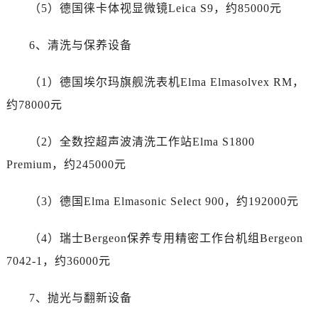
广东省河源市源城区越王大道劳力士售后服务中心（需提前预约）
（5）德国徕卡体视显微镜Leica S9，约85000元
广东省惠州市惠城区江北文昌一路7号华贸大厦1座30层3005室劳力士售后服务中心（需提前预约）
6、清洗与保养设备
广东省江门市蓬江区广场西路劳力士售后服务中心（需提前预约）
广东省揭阳市榕城进贤门步行街劳力士售后服务中心（需提前预约）
（1）德国埃尔玛旗舰洗表机Elma Elmasolvex RM，
广东省茂名市电白区水东街道迎宾大道劳力士售后服务中心（需提前预约）
约78000元
广东省梅州市梅江区金燕大道劳力士售后服务中心（需提前预约）
广东省清远市清城区湖西路劳力士售后服务中心（需提前预约）
（2）全数控超声波清洗工作站Elma S1800
广东省汕头市龙湖区长平路劳力士售后服务中心（需提前预约）
Premium，约245000元
广东省汕尾市城区香洲街道园林社区翠园街劳力士售后服务中心（需提前预约）
广东省韶关市武江区芙蓉新区与老城中心交汇处劳力士售后服务中心（需提前预约）
（3）德国Elma Elmasonic Select 900，约192000元
广东省深圳市罗湖区深南东路5001号华润大厦17层1701室劳力士售后服务中心（需提前预约）
广东省阳江市江城区东风一路劳力士售后服务中心（需提前预约）
（4）瑞士Bergeon保养专用精密工作台机组Bergeon
广东省云浮市云城区金山路劳力士售后服务中心（需提前预约）
7042-1，约36000元
广东省湛江市赤坎区观海北路劳力士售后服务中心（需提前预约）
广东省肇庆市端州区信安大道与砚都大道交汇处劳力士售后服务中心（需提前预约）
7、抛光与翻新设备
广西壮族自治区百色市右江区中山二路劳力士售后服务中心（需提前预约）