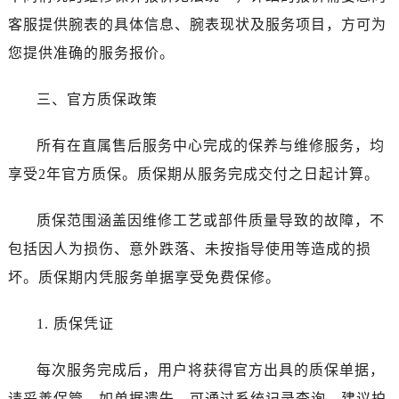
四川省达州市通川区中心广场、老车坝劳力士售后服务中心（需提前预约）
客服提供腕表的具体信息、腕表现状及服务项目，方可为
四川省德阳市旌阳区长江西路、南街劳力士售后服务中心（需提前预约）
您提供准确的服务报价。
四川省甘孜州市康定市情歌广场、箭炉街劳力士售后服务中心（需提前预约）
四川省广安市广安区建安南路劳力士售后服务中心（需提前预约）
三、官方质保政策
四川省广元市利州区老城南北街、东大街劳力士售后服务中心（需提前预约）
四川省乐山市市中区嘉定中路劳力士售后服务中心（需提前预约）
所有在直属售后服务中心完成的保养与维修服务，均
四川省凉山州市西昌市大巷口下街劳力士售后服务中心（需提前预约）
享受2年官方质保。质保期从服务完成交付之日起计算。
四川省泸州市江阳区治平路劳力士售后服务中心（需提前预约）
四川省眉山市东坡区三苏路劳力士售后服务中心（需提前预约）
质保范围涵盖因维修工艺或部件质量导致的故障，不
四川省绵阳市涪城区翠花街劳力士售后服务中心（需提前预约）
包括因人为损伤、意外跌落、未按指导使用等造成的损
四川省南充市高坪区江东大道劳力士售后服务中心（需提前预约）
坏。质保期内凭服务单据享受免费保修。
四川省内江市东兴区汉安大道劳力士售后服务中心（需提前预约）
四川省攀枝花市东区三线大道北段劳力士售后服务中心（需提前预约）
1. 质保凭证
四川省遂宁市船山区香林南路劳力士售后服务中心（需提前预约）
四川省雅安市雨城区熊猫大道劳力士售后服务中心（需提前预约）
每次服务完成后，用户将获得官方出具的质保单据，
四川省宜宾市翠屏区长翠路劳力士售后服务中心（需提前预约）
请妥善保管。如单据遗失，可通过系统记录查询，建议拍