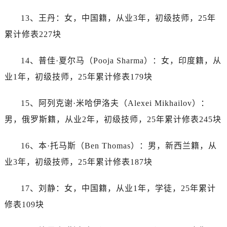
内蒙古自治区鄂尔多斯市东胜区伊金霍洛街劳力士售后服务中心（需提前预约）
13、王丹：女，中国籍，从业3年，初级技师，25年
内蒙古自治区呼伦贝尔市海拉尔区中央街劳力士售后服务中心（需提前预约）
内蒙古自治区通辽市科尔沁区明仁大街劳力士售后服务中心（需提前预约）
累计修表227块
内蒙古自治区乌海市海勃湾区人民南路劳力士售后服务中心（需提前预约）
14、普佳·夏尔马（Pooja Sharma）：女，印度籍，从
内蒙古自治区乌兰察布市集宁区恩和大街劳力士售后服务中心（需提前预约）
内蒙古自治区锡林郭勒盟市锡林浩特市光明街与额尔敦路交叉口劳力士售后服务中心（需提前预约）
业1年，初级技师，25年累计修表179块
内蒙古自治区兴安盟市乌兰浩特市兴安大街劳力士售后服务中心（需提前预约）
15、阿列克谢·米哈伊洛夫（Alexei Mikhailov）：
山西省大同市平城区迎宾街劳力士售后服务中心（需提前预约）
山西省晋城市城区黄华街劳力士售后服务中心（需提前预约）
男，俄罗斯籍，从业2年，初级技师，25年累计修表245块
山西省晋中市榆次区顺城街劳力士售后服务中心（需提前预约）
16、本·托马斯（Ben Thomas）：男，新西兰籍，从
山西省临汾市尧都区解放路劳力士售后服务中心（需提前预约）
山西省吕梁市离石区永宁中路与建设街交叉口劳力士售后服务中心（需提前预约）
业3年，初级技师，25年累计修表187块
山西省朔州市朔城区怡西路与鄯阳西街交汇处劳力士售后服务中心（需提前预约）
17、刘静：女，中国籍，从业1年，学徒，25年累计
山西省忻州市忻府区和平东街与七一南路交叉口劳力士售后服务中心（需提前预约）
山西省阳泉市郊区平阳东街与新城大道交叉口劳力士售后服务中心（需提前预约）
修表109块
山西省运城市盐湖区河东街劳力士售后服务中心（需提前预约）