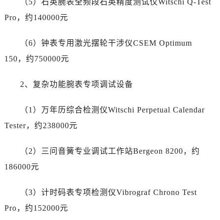
（5）石英腕表全频段石英精度测试仪Witschi Q-Test
江苏省扬州市邗江区国展路29号星耀天地写字楼1号楼18层1803室劳力士售后服务中心（需提前预约）
Pro，约140000元
江苏省镇江市京口区中山东路劳力士售后服务中心（需提前预约）
江西省抚州市临川区赣东大道劳力士售后服务中心（需提前预约）
（6）钟表专用激光摆轮干涉仪CSEM Optimum
江西省赣州市章贡区文清路劳力士售后服务中心（需提前预约）
150，约750000元
江西省吉安市吉州区井冈山大道劳力士售后服务中心（需提前预约）
江西省景德镇市珠山区珠山中路劳力士售后服务中心（需提前预约）
2、复杂功能腕表专项调试设备
江西省九江市浔阳区浔阳路劳力士售后服务中心（需提前预约）
江西省南昌市红谷滩新区红谷中大道998号绿地双子塔（中央广场）A1座办公楼14层1407室劳力士售后服务中心（需提前预约）
（1）万年历综合检测仪Witschi Perpetual Calendar
江西省萍乡市安源区萍安北大道与康庄路交叉口劳力士售后服务中心（需提前预约）
Tester，约238000元
江西省上饶市信州区滨江西路劳力士售后服务中心（需提前预约）
江西省新余市渝水区北湖西路劳力士售后服务中心（需提前预约）
（2）三问音簧专业调试工作站Bergeon 8200，约
江西省宜春市袁州区中山中路劳力士售后服务中心（需提前预约）
186000元
江西省鹰潭市月湖区胜利东路劳力士售后服务中心（需提前预约）
山东省德州市德城区东风中路劳力士售后服务中心（需提前预约）
（3）计时码表专项检测仪Vibrograf Chrono Test
山东省东营市东营区济南路劳力士售后服务中心（需提前预约）
Pro，约152000元
山东省济南市历下区经十路11111号华润中心写字楼（万象城）15层1508室劳力士售后服务中心（需提前预约）