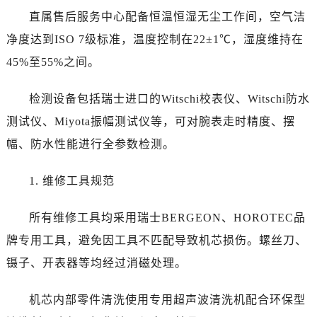
云南省临沧市临翔区世纪路劳力士售后服务中心（需提前预约）
直属售后服务中心配备恒温恒湿无尘工作间，空气洁
云南省怒江傈僳族自治州泸水市人民路劳力士售后服务中心（需提前预约）
净度达到ISO 7级标准，温度控制在22±1℃，湿度维持在
云南省普洱市思茅区振兴大道劳力士售后服务中心（需提前预约）
45%至55%之间。
云南省曲靖市麒麟区学府路劳力士售后服务中心（需提前预约）
云南省文山壮族苗族自治州文山市东风路劳力士售后服务中心（需提前预约）
检测设备包括瑞士进口的Witschi校表仪、Witschi防水
云南省西双版纳傣族自治州景洪市宣慰大道劳力士售后服务中心（需提前预约）
测试仪、Miyota振幅测试仪等，可对腕表走时精度、摆
云南省玉溪市红塔区南北大街劳力士售后服务中心（需提前预约）
幅、防水性能进行全参数检测。
云南省昭通市昭阳区青年路劳力士售后服务中心（需提前预约）
重庆市江北区观音桥步行街2号融恒时代广场9层902室劳力士售后服务中心（需提前预约）
1. 维修工具规范
新疆维吾尔自治区乌鲁木齐市天山区红山路26号时代广场（CCMALL）C座17层17-B劳力士售后服务中心（需提前预约）
浙江省温州市鹿城区锦绣路1067号置信广场10层1015室劳力士售后服务中心（需提前预约）
所有维修工具均采用瑞士BERGEON、HOROTEC品
黑龙江省哈尔滨市道里区友谊西路600号富力中心T2座写字楼29层03室室劳力士售后服务中心（需提前预约）
牌专用工具，避免因工具不匹配导致机芯损伤。螺丝刀、
辽宁省大连市中山区人民路15号国际金融大厦7层G室劳力士售后服务中心（需提前预约）
镊子、开表器等均经过消磁处理。
广东省佛山市禅城区季华五路57号万科金融中心C座12层1205室劳力士售后服务中心（需提前预约）
广东省东莞市东城街道鸿福东路1号民盈国贸中心T1写字楼9层907室劳力士售后服务中心（需提前预约）
机芯内部零件清洗使用专用超声波清洗机配合环保型
江苏省无锡市梁溪区人民中路139号恒隆广场写字楼1座11层1104室劳力士售后服务中心（需提前预约）