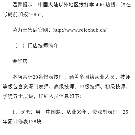
石家庄市长安区中山东路39号勒泰中心写字楼B座13层07室（需提前预约）
温馨提示：中国大陆以外地区拨打本 400 热线，请在
西安市碑林区南关正街88号华侨城长安国际中心E座6楼10室（需提前预约）
号码前加拨“+86”。
海口市龙华区金贸东路5号海口华润大厦B座17层1707室（需提前预约）
唐山市路南区新华东道100号万达广场写字楼A座10层1002室（需提前预约）
劳力士售后官网：http://www.rolexhub.cn/
台州市椒江区东海大道1800号腾达中心东1幢20楼2002室（需提前预约）
内蒙古自治区呼和浩特市玉泉区大学西街70号华润万象城写字楼（鄂尔多斯大厦）23层2326室（需提前预约）
（二）门店技师简介
甘肃省兰州市七里河区西津西路16号兰州中心写字楼21层2102室（需提前预约）
金华店
黑龙江省大庆市萨尔图区会战大街劳力士售后服务中心（需提前预约）
黑龙江省鹤岗市向阳区红军路劳力士售后服务中心（需提前预约）
本店共计20名修表技师，涵盖多国籍从业人员，技师
黑龙江省黑河市爱辉区中央街劳力士售后服务中心（需提前预约）
等级包含资深制表师、高级技师、中级技师、初级技师、
黑龙江省鸡西市鸡冠区红军路劳力士售后服务中心（需提前预约）
黑龙江省佳木斯市向阳区长安路劳力士售后服务中心（需提前预约）
学徒五个层级，详细人员信息如下：
黑龙江省牡丹江市东安区太平路劳力士售后服务中心（需提前预约）
1、罗勇：男，中国籍，从业39年，资深制表师，25
黑龙江省七台河市桃山区大同街劳力士售后服务中心（需提前预约）
黑龙江省齐齐哈尔市龙沙区龙华路劳力士售后服务中心（需提前预约）
年累计修表178块
黑龙江省双鸭山市尖山区新兴大街劳力士售后服务中心（需提前预约）