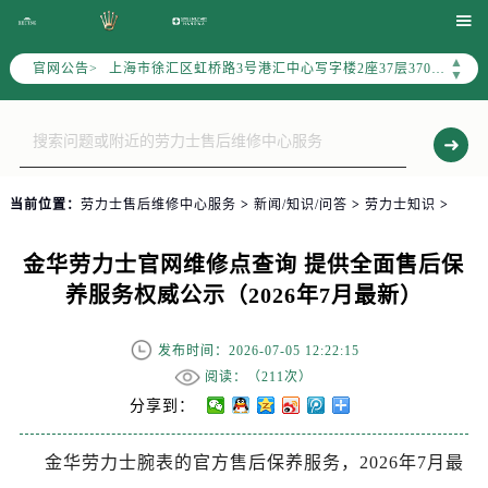
北京市朝阳区建国门外大街甲6号华熙国际中心写字楼D座11层1102室（需提前预约）

天津市和平区赤峰道136号天津国际金融中心写字楼26层2603室（需提前预约）
▲
官网公告>
上海市徐汇区虹桥路3号港汇中心写字楼2座37层3705室（需提前预约）
▼
上海市黄浦区南京东路299号宏伊国际广场写字楼8层806室（需提前预约）
南京市秦淮区中山南路1号（新街口）南京中心写字楼22层C1-1室（需提前预约）
常州市新北区龙锦路1590号现代传媒中心写字楼5号楼10层1008室（需提前预约）
徐州市鼓楼区淮海东路29号苏宁广场IFC国际金融中心写字楼35层3508室（需提前预约）
当前位置：
劳力士售后维修中心服务
>
新闻/知识/问答
>
劳力士知识
>
扬州市邗江区国展路29号星耀天地写字楼1号楼18层1803室（需提前预约）
盐城市盐都区世纪大道5号盐城金融城写字楼1号楼16层1604室（需提前预约）
金华劳力士官网维修点查询 提供全面售后保
泰州市海陵区永定东路399号置地商务中心东塔写字楼（华润万象城）17层1706室（需提前预约）
养服务权威公示（2026年7月最新）
宁波市江北区大闸南路500号来福士广场办公楼20层2009室（需提前预约）
杭州市上城区钱江路1366号华润大厦写字楼A座5层503-5室（需提前预约）
发布时间：2026-07-05 12:22:15
金华市金东区东市南街777号金华万达广场写字楼4号楼22层2209室（需提前预约）
阅读：（
211次）
绍兴市越城区胜利东路379号世茂天际中心写字楼8层805室（需提前预约）
分享到：
嘉兴市南湖区广益路705号嘉兴世界贸易中心写字楼A座13层1304室（需提前预约）
金华劳力士腕表的官方售后保养服务，2026年7月最
南昌市红谷滩新区红谷中大道998号绿地双子塔（中央广场）A1座办公楼14层07室（需提前预约）