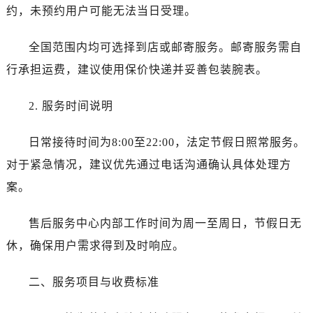
陕西省商洛市商州区州城街劳力士售后服务中心（需提前预约）
约，未预约用户可能无法当日受理。
陕西省铜川市王益区红旗街劳力士售后服务中心（需提前预约）
陕西省渭南市临渭区东风大街劳力士售后服务中心（需提前预约）
全国范围内均可选择到店或邮寄服务。邮寄服务需自
陕西省咸阳市秦都区沣西新城统一西路与白马河路交汇处劳力士售后服务中心（需提前预约）
行承担运费，建议使用保价快递并妥善包装腕表。
陕西省延安市宝塔区中心街劳力士售后服务中心（需提前预约）
陕西省榆林市榆阳区长兴路劳力士售后服务中心（需提前预约）
2. 服务时间说明
新疆维吾尔自治区阿克苏市东大街劳力士售后服务中心（需提前预约）
日常接待时间为8:00至22:00，法定节假日照常服务。
新疆维吾尔自治区阿拉尔市胜利大道劳力士售后服务中心（需提前预约）
新疆维吾尔自治区阿拉山口市友好路劳力士售后服务中心（需提前预约）
对于紧急情况，建议优先通过电话沟通确认具体处理方
新疆维吾尔自治区阿勒泰市解放路劳力士售后服务中心（需提前预约）
案。
新疆维吾尔自治区阿图什市光明路劳力士售后服务中心（需提前预约）
新疆维吾尔自治区白杨市军垦路劳力士售后服务中心（需提前预约）
售后服务中心内部工作时间为周一至周日，节假日无
新疆维吾尔自治区北屯市团结路劳力士售后服务中心（需提前预约）
休，确保用户需求得到及时响应。
新疆维吾尔自治区博乐市博乐市北京路劳力士售后服务中心（需提前预约）
新疆维吾尔自治区昌吉市延安北路劳力士售后服务中心（需提前预约）
二、服务项目与收费标准
新疆维吾尔自治区阜康市博峰路劳力士售后服务中心（需提前预约）