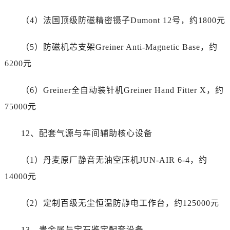
湖北省随州市曾都区青年路劳力士售后服务中心（需提前预约）
湖北省咸宁市咸安区长安大道劳力士售后服务中心（需提前预约）
（4）法国顶级防磁精密镊子Dumont 12号，约1800元
湖北省襄阳市樊城区长虹路与人民路交叉口劳力士售后服务中心（需提前预约）
（5）防磁机芯支架Greiner Anti-Magnetic Base，约
湖北省孝感市孝南区复兴大道劳力士售后服务中心（需提前预约）
湖北省宜昌市西陵区夷陵大道与港窑路劳力士售后服务中心（需提前预约）
6200元
湖南省常德市武陵区人民路劳力士售后服务中心（需提前预约）
（6）Greiner全自动装针机Greiner Hand Fitter X，约
湖南省郴州市北湖区国庆北路劳力士售后服务中心（需提前预约）
湖南省衡阳市雁峰区解放路劳力士售后服务中心（需提前预约）
75000元
湖南省怀化市鹤城区迎丰中路劳力士售后服务中心（需提前预约）
12、配套气源与车间辅助核心设备
湖南省娄底市娄星区长青街劳力士售后服务中心（需提前预约）
湖南省邵阳市双清区东风路劳力士售后服务中心（需提前预约）
（1）丹麦原厂静音无油空压机JUN-AIR 6-4，约
湖南省湘潭市雨湖区莲城大道劳力士售后服务中心（需提前预约）
14000元
湖南省益阳市赫山区桃花仑路劳力士售后服务中心（需提前预约）
湖南省永州市冷水滩区永州大道与中兴路交叉口劳力士售后服务中心（需提前预约）
（2）定制百级无尘恒温防静电工作台，约125000元
湖南省岳阳市岳阳楼区东茅岭路劳力士售后服务中心（需提前预约）
湖南省张家界市永定区解放路劳力士售后服务中心（需提前预约）
13、贵金属与宝石鉴定配套设备