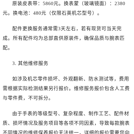
新疆维吾尔自治区图木舒克市图木舒克市中兴街劳力士售后服务中心（需提前预约）
原装皮表带：5860元。换表蒙（玻璃镜面）：2380
新疆维吾尔自治区吐鲁番市高昌区文化中路文化中路劳力士售后服务中心（需提前预约）
元。换电池：480元（仅限石英机芯型号）。
新疆维吾尔自治区乌苏市乌鲁木齐北路劳力士售后服务中心（需提前预约）
新疆维吾尔自治区五家渠市长征西街劳力士售后服务中心（需提前预约）
配件更换服务通常需3天左右，若有现货可当天完
新疆维吾尔自治区新星市东风路劳力士售后服务中心（需提前预约）
成。所有配件均为总部直供原装件，确保品质与腕表匹
新疆维吾尔自治区伊宁市解放西路劳力士售后服务中心（需提前预约）
配。
贵州省安顺市西秀区中华南路劳力士售后服务中心（需提前预约）
贵州省毕节市七星关区松山路劳力士售后服务中心（需提前预约）
3. 其他维修服务
贵州省六盘水市钟山区钟山大道劳力士售后服务中心（需提前预约）
贵州省黔东南苗族侗族自治州凯里市北京西路劳力士售后服务中心（需提前预约）
如涉及机芯零件损坏、外观翻新、防水测试等，费用
贵州省黔西南布依族苗族自治州兴义市大道与桔香路交汇处劳力士售后服务中心（需提前预约）
需根据实际检测结果另行报价。维修服务报价包含人工费
贵州省铜仁市碧江区民主路劳力士售后服务中心（需提前预约）
与零件费，不可拆分。
贵州省遵义市红花岗区共青大道与嵩山路交叉口劳力士售后服务中心（需提前预约）
四川省阿坝州市马尔康市团结街劳力士售后服务中心（需提前预约）
由于手表的等级型号、复杂程度、制作工艺、配件材
四川省巴中市巴州区江北大道劳力士售后服务中心（需提前预约）
质、损坏情况及服务项目等各项不同因素，导致每款腕表
四川省成都市锦江区人民东路6号SAC东原中心24层2406B室劳力士售后服务中心（需提前预约）
不同情况的维修保养报价无法统一，详细的报价需要您向