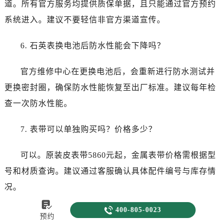
道。所有官方服务均提供质保单据，且只能通过官方预约
系统进入。建议不要轻信非官方渠道宣传。
6. 石英表换电池后防水性能会下降吗？
官方维修中心在更换电池后，会重新进行防水测试并
更换密封圈，确保防水性能恢复至出厂标准。建议每年检
查一次防水性能。
7. 表带可以单独购买吗？价格多少？
可以。原装皮表带5860元起，金属表带价格需根据型
号和材质查询。建议通过客服确认具体配件编号与库存情
况。


400-805-0023
8. 腕表进水了怎么办？
预约