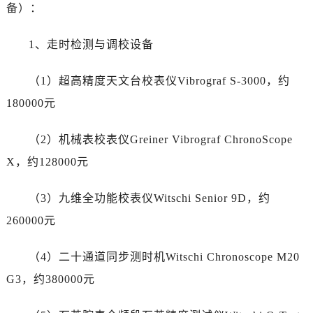
安徽省芜湖市镜湖区中山路步行街劳力士售后服务中心（需提前预约）
备）：
安徽省宣城市宣州区叠嶂西路劳力士售后服务中心（需提前预约）
1、走时检测与调校设备
福建省龙岩市新罗区九一南路劳力士售后服务中心（需提前预约）
福建省南平市建阳区人民西路劳力士售后服务中心（需提前预约）
（1）超高精度天文台校表仪Vibrograf S-3000，约
福建省宁德市蕉城区天湖东路劳力士售后服务中心（需提前预约）
180000元
福建省莆田市城厢区霞林街道荔华东大道劳力士售后服务中心（需提前预约）
福建省三明市三元区东乾二路劳力士售后服务中心（需提前预约）
（2）机械表校表仪Greiner Vibrograf ChronoScope
福建省漳州市龙文区步港路劳力士售后服务中心（需提前预约）
X，约128000元
江苏省常州市新北区龙锦路1590号现代传媒中心5号楼10层1008室劳力士售后服务中心（需提前预约）
江苏省淮安市清江浦区淮海北路劳力士售后服务中心（需提前预约）
（3）九维全功能校表仪Witschi Senior 9D，约
江苏省连云港市海州区通灌北路劳力士售后服务中心（需提前预约）
260000元
江苏省南京市秦淮区中山南路1号南京中心22层22-C1-C3室劳力士售后服务中心（需提前预约）
江苏省宿迁市宿城区西湖路劳力士售后服务中心（需提前预约）
（4）二十通道同步测时机Witschi Chronoscope M20
江苏省泰州市海陵区永定东路399号置地商务中心东塔（华润万象城）17层1706室劳力士售后服务中心（需提前预约）
G3，约380000元
江苏省徐州市鼓楼区淮海东路29号苏宁广场IFC国际金融中心35层3508室劳力士售后服务中心（需提前预约）
江苏省盐城市盐都区世纪大道5号盐城金融城写字楼1号楼16层1604室劳力士售后服务中心（需提前预约）