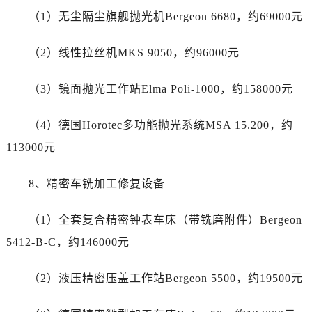
广西壮族自治区北海市海城区北京路劳力士售后服务中心（需提前预约）
（1）无尘隔尘旗舰抛光机Bergeon 6680，约69000元
广西壮族自治区崇左市江州区石景林街道友谊大道与丽川路交汇处劳力士售后服务中心（需提前预约）
广西壮族自治区防城港市港口区金花茶大道劳力士售后服务中心（需提前预约）
（2）线性拉丝机MKS 9050，约96000元
广西壮族自治区贵港市港北区港城街道布山大道与仙衣路交叉口劳力士售后服务中心（需提前预约）
广西壮族自治区桂林市秀峰区红岭路劳力士售后服务中心（需提前预约）
（3）镜面抛光工作站Elma Poli-1000，约158000元
广西壮族自治区河池市金城江区金城江街道朝阳路劳力士售后服务中心（需提前预约）
广西壮族自治区贺州市八步区城东街道灵峰南路劳力士售后服务中心（需提前预约）
（4）德国Horotec多功能抛光系统MSA 15.200，约
广西壮族自治区来宾市兴宾区桂中大道劳力士售后服务中心（需提前预约）
113000元
广西壮族自治区柳州市城中区中山中路劳力士售后服务中心（需提前预约）
广西壮族自治区钦州市钦南区金海湾东大街劳力士售后服务中心（需提前预约）
8、精密车铣加工修复设备
广西壮族自治区梧州市万秀区龙湖镇高旺路劳力士售后服务中心（需提前预约）
（1）全套复合精密钟表车床（带铣磨附件）Bergeon
广西壮族自治区玉林市玉州区金玉路劳力士售后服务中心（需提前预约）
海南省儋州市儋州市那大镇兰洋北路劳力士售后服务中心（需提前预约）
5412-B-C，约146000元
海南省东方市八所镇解放西路劳力士售后服务中心（需提前预约）
（2）液压精密压盖工作站Bergeon 5500，约19500元
海南省琼海市嘉积镇东风路劳力士售后服务中心（需提前预约）
海南省三沙市西沙区西沙群岛永兴岛北京路劳力士售后服务中心（需提前预约）