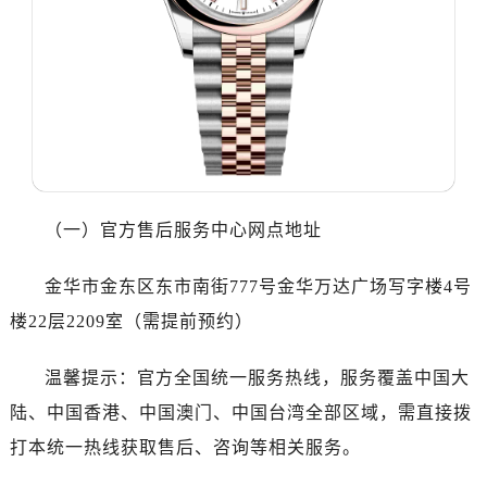
哈尔滨市道里区友谊西路600号富力中心T2座写字楼29层03室（需提前预约）
大连市中山区人民路15号国际金融大厦7层G室（需提前预约）
佛山市禅城区季华五路57号万科金融中心C座12层1205室（需提前预约）
东莞市东城街道鸿福东路1号民盈国贸中心T1写字楼9层907室（需提前预约）
无锡市梁溪区人民中路139号恒隆广场写字楼1座11层1104室（需提前预约）
南通市崇川区工农路57号圆融广场写字楼16层1603室（需提前预约）
苏州市苏州工业园区星港街199号苏州中心办公楼C座22层08室（需提前预约）
武汉市江汉区解放大道686号世界贸易大厦38层09室（需提前预约）
（一）官方售后服务中心网点地址
南宁市青秀区金湖路59号地王大厦12楼1224室（需提前预约）
合肥市蜀山区潜山路111号万象城华润大厦B座12楼03室（需提前预约）
金华市金东区东市南街777号金华万达广场写字楼4号
泉州市丰泽区宝洲路729号浦西万达中心写字楼A座7楼709室（需提前预约）
楼22层2209室（需提前预约）
青岛市南区山东路6号华润大厦B座22层04室（需提前预约）
烟台市芝罘区胜利路139号万达金融中心A座907室（需提前预约）
温馨提示：官方全国统一服务热线，服务覆盖中国大
长春市朝阳区西安大路727号中银大厦A座(旺进大厦)18层09室（需提前预约）
陆、中国香港、中国澳门、中国台湾全部区域，需直接拨
贵阳市南明区都司高架桥路33号亨特国际金融中心14楼14D（需提前预约）
打本统一热线获取售后、咨询等相关服务。
昆明市盘龙区北京路928号同德昆明广场写字楼10层06室（需提前预约）