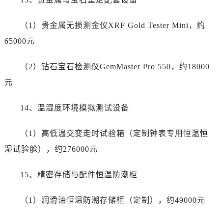
湖南省长沙市芙蓉区建湘路393号世茂环球金融中心写字楼10层1013室劳力士售后服务中心（需提前预约）
湖南省株洲市芦淞区建设南路劳力士售后服务中心（需提前预约）
（1）贵金属无损测金仪XRF Gold Tester Mini，约
甘肃省白银市白银区北京路劳力士售后服务中心（需提前预约）
65000元
甘肃省定西市安定区解放路劳力士售后服务中心（需提前预约）
甘肃省敦煌市沙州镇阳关中路劳力士售后服务中心（需提前预约）
（2）钻石宝石检测仪GemMaster Pro 550，约18000
甘肃省合作市人民街劳力士售后服务中心（需提前预约）
元
甘肃省嘉峪关市雄关区新华中路劳力士售后服务中心（需提前预约）
甘肃省金昌市金川区北京路劳力士售后服务中心（需提前预约）
14、温湿度环境模拟测试设备
甘肃省酒泉市肃州区西大街劳力士售后服务中心（需提前预约）
甘肃省临夏市城南街道团结路劳力士售后服务中心（需提前预约）
（1）高低温交变走时试验箱（定制钟表专用恒温恒
甘肃省陇南市武都区人民路劳力士售后服务中心（需提前预约）
湿试验舱），约276000元
甘肃省平凉市崆峒区西大街劳力士售后服务中心（需提前预约）
甘肃省庆阳市西峰区南大街劳力士售后服务中心（需提前预约）
15、精密存储与配件恒温防潮柜
甘肃省天水市秦州区民主路劳力士售后服务中心（需提前预约）
甘肃省武威市凉州区迎宾路劳力士售后服务中心（需提前预约）
（1）润滑油恒温防潮存储柜（定制），约49000元
甘肃省张掖市甘州区民乐北路劳力士售后服务中心（需提前预约）