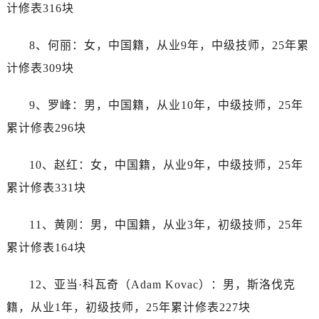
辽宁省阜新市海州区解放大街劳力士售后服务中心（需提前预约）
计修表316块
辽宁省葫芦岛市连山区中央路劳力士售后服务中心（需提前预约）
8、何丽：女，中国籍，从业9年，中级技师，25年累
辽宁省锦州市古塔区中央大街劳力士售后服务中心（需提前预约）
辽宁省辽阳市白塔区新运大街劳力士售后服务中心（需提前预约）
计修表309块
辽宁省盘锦市兴隆台区石油大街劳力士售后服务中心（需提前预约）
9、罗峰：男，中国籍，从业10年，中级技师，25年
辽宁省铁岭市银州区南马路劳力士售后服务中心（需提前预约）
辽宁省营口市站前区市府路与渤海大街交叉口劳力士售后服务中心（需提前预约）
累计修表296块
辽宁省沈阳市沈河区中街路137号亨得利名表维修授权店1楼劳力士售后服务中心（需提前预约）
10、赵红：女，中国籍，从业9年，中级技师，25年
辽宁省沈阳市沈河区中街路83号亨得利名表维修授权店1楼劳力士售后服务中心（需提前预约）
北京市朝阳区建国门外大街甲6号华熙国际中心D座11层1102室劳力士售后服务中心（需提前预约）
累计修表331块
北京市东城区东长安街1号王府井东方广场W3座6层602室劳力士售后服务中心（需提前预约）
11、黄刚：男，中国籍，从业3年，初级技师，25年
河北省保定市竞秀区朝阳北大街北国先天下劳力士售后服务中心（需提前预约）
内蒙古自治区阿拉善盟市左旗土尔扈特大街劳力士售后服务中心（需提前预约）
累计修表164块
内蒙古自治区巴彦淖尔市临河区新华街劳力士售后服务中心（需提前预约）
12、亚当·科瓦奇（Adam Kovac）：男，斯洛伐克
内蒙古自治区包头市青山区幸福路甲3号王府井百货名表维修劳力士售后服务中心（需提前预约）
内蒙古自治区赤峰市红山区哈达街劳力士售后服务中心（需提前预约）
籍，从业1年，初级技师，25年累计修表227块