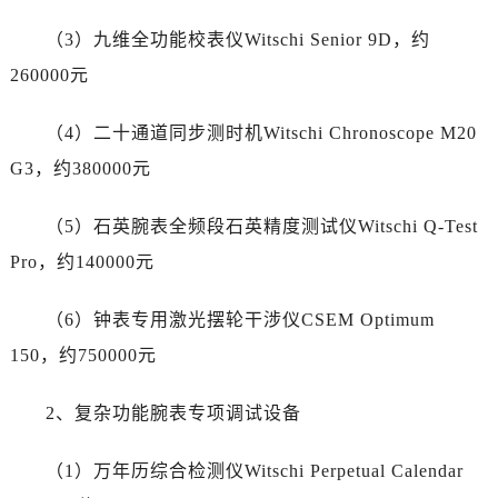
吉林省白山市浑江区浑江大街劳力士售后服务中心（需提前预约）
（3）九维全功能校表仪Witschi Senior 9D，约
吉林省吉林市船营区河南街劳力士售后服务中心（需提前预约）
260000元
吉林省辽源市龙山区人民大街劳力士售后服务中心（需提前预约）
吉林省梅河口市新华街道梅河大街劳力士售后服务中心（需提前预约）
（4）二十通道同步测时机Witschi Chronoscope M20
吉林省四平市铁东区紫气大路与南九经街交汇处劳力士售后服务中心（需提前预约）
G3，约380000元
吉林省松原市宁江区五环大街劳力士售后服务中心（需提前预约）
吉林省通化市东昌区环通乡江南大街劳力士售后服务中心（需提前预约）
（5）石英腕表全频段石英精度测试仪Witschi Q-Test
吉林省延边市延吉市解放路劳力士售后服务中心（需提前预约）
Pro，约140000元
辽宁省鞍山市铁东区站前街劳力士售后服务中心（需提前预约）
辽宁省本溪市平山区胜利路劳力士售后服务中心（需提前预约）
（6）钟表专用激光摆轮干涉仪CSEM Optimum
辽宁省朝阳市双塔区新华路劳力士售后服务中心（需提前预约）
150，约750000元
辽宁省丹东市振兴区七经街劳力士售后服务中心（需提前预约）
辽宁省抚顺市新抚区东一路劳力士售后服务中心（需提前预约）
2、复杂功能腕表专项调试设备
辽宁省阜新市海州区解放大街劳力士售后服务中心（需提前预约）
辽宁省葫芦岛市连山区中央路劳力士售后服务中心（需提前预约）
（1）万年历综合检测仪Witschi Perpetual Calendar
辽宁省锦州市古塔区中央大街劳力士售后服务中心（需提前预约）