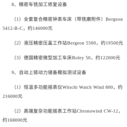
8、精密车铣加工修复设备
江西省赣州市章贡区文清路劳力士售后服务中心（需提前预约）
江西省吉安市吉州区井冈山大道劳力士售后服务中心（需提前预约）
（1）全套复合精密钟表车床（带铣磨附件）Bergeon
江西省景德镇市珠山区珠山中路劳力士售后服务中心（需提前预约）
5412-B-C，约146000元
江西省九江市浔阳区浔阳路劳力士售后服务中心（需提前预约）
江西省南昌市红谷滩新区红谷中大道998号绿地双子塔（中央广场）A1座办公楼14层1407室劳力士售后服务中心（需提前预约）
（2）液压精密压盖工作站Bergeon 5500，约19500元
江西省萍乡市安源区萍安北大道与康庄路交叉口劳力士售后服务中心（需提前预约）
江西省上饶市信州区滨江西路劳力士售后服务中心（需提前预约）
（3）德国精密微型加工车床Boley 50，约122000元
江西省新余市渝水区北湖西路劳力士售后服务中心（需提前预约）
江西省宜春市袁州区中山中路劳力士售后服务中心（需提前预约）
9、自动上链动力储备模拟测试设备
江西省鹰潭市月湖区胜利东路劳力士售后服务中心（需提前预约）
山东省德州市德城区东风中路劳力士售后服务中心（需提前预约）
（1）恒温多功能摇表仪Witschi Watch Wind 800，约
山东省东营市东营区济南路劳力士售后服务中心（需提前预约）
216000元
山东省济南市历下区经十路11111号华润中心写字楼（万象城）15层1508室劳力士售后服务中心（需提前预约）
山东省济宁市任城区太白楼路劳力士售后服务中心（需提前预约）
（2）高端复杂功能摇表工作站Chronowind CW-12，
山东省莱芜市文化南路8号银座商城名表维修一楼名表维修劳力士售后服务中心（需提前预约）
约168000元
山东省临沂市兰山区解放路劳力士售后服务中心（需提前预约）