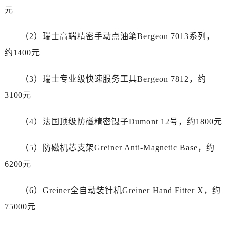
浙江省舟山市定海区解放东路劳力士售后服务中心（需提前预约）
元
澳门特别行政区大堂区议事亭前地（新马路）劳力士售后服务中心（需提前预约）
（2）瑞士高端精密手动点油笔Bergeon 7013系列，
澳门特别行政区风顺堂区南湾大马路劳力士售后服务中心（需提前预约）
澳门特别行政区花地玛堂区关闸广场劳力士售后服务中心（需提前预约）
约1400元
澳门特别行政区花王堂区大三巴商圈劳力士售后服务中心（需提前预约）
（3）瑞士专业级快速服务工具Bergeon 7812，约
澳门特别行政区嘉模堂区官也街劳力士售后服务中心（需提前预约）
澳门省路氹城市金光大道劳力士售后服务中心（需提前预约）
3100元
澳门特别行政区望德堂区塔石广场劳力士售后服务中心（需提前预约）
（4）法国顶级防磁精密镊子Dumont 12号，约1800元
福建省福州市鼓楼区五四路128-1号恒力城写字楼15层03室劳力士售后服务中心（需提前预约）
福建省厦门市思明区湖滨东路95号万象城华润大厦B座11层1104室劳力士售后服务中心（需提前预约）
（5）防磁机芯支架Greiner Anti-Magnetic Base，约
广东省潮州市潮安区新风路与潮汕路交汇处劳力士售后服务中心（需提前预约）
6200元
广东省广州市天河区天河路230号万菱汇国际中心A塔7层704室劳力士售后服务中心（需提前预约）
广东省广州市越秀区环市东路371-375号世界贸易中心大厦南塔15层1507室劳力士售后服务中心（需提前预约）
（6）Greiner全自动装针机Greiner Hand Fitter X，约
广东省河源市源城区越王大道劳力士售后服务中心（需提前预约）
75000元
广东省惠州市惠城区江北文昌一路7号华贸大厦1座30层3005室劳力士售后服务中心（需提前预约）
广东省江门市蓬江区广场西路劳力士售后服务中心（需提前预约）