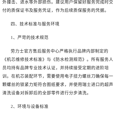
外撞击、进水等外部损伤。建议用户保留好服务完成时交
宁夏回族自治区银川市兴庆区新华东路97号新百中心C馆一层C1-18号商铺劳力士售后服务中心（需提前预约）
付的质保证书及服务凭证，作为后续质保服务的凭据。
宁夏回族自治区中卫市沙坡头区鼓楼东街劳力士售后服务中心（需提前预约）
青海省果洛藏族自治州玛沁县团结路劳力士售后服务中心（需提前预约）
四、技术标准与服务环境
青海省海北藏族自治州海晏县将军路劳力士售后服务中心（需提前预约）
青海省海东市乐都区滨河路劳力士售后服务中心（需提前预约）
1、严苛的技术规范
青海省海南藏族自治州共和县青海湖大街劳力士售后服务中心（需提前预约）
青海省海西蒙古族藏族自治州德令哈市柴达木路劳力士售后服务中心（需提前预约）
劳力士官方售后服务中心严格执行品牌内部制定的
青海省黄南藏族自治州同仁市德合隆路劳力士售后服务中心（需提前预约）
《机芯维修技术标准》与《防水检测规范》。所有服务人
青海省西宁市城西区海湖新区西关大道劳力士售后服务中心（需提前预约）
员均持有品牌专业技术认证，并持续接受定期的进阶培
青海省玉树藏族自治州结古镇胜利路劳力士售后服务中心（需提前预约）
训。在机芯装配环节，需要使用电子扭力螺丝刀确保每一
陕西省安康市汉滨区金州路劳力士售后服务中心（需提前预约）
颗螺丝的锁紧力矩符合图纸要求，并使用瑞士进口的超声
陕西省宝鸡市渭滨区经二路劳力士售后服务中心（需提前预约）
陕西省汉中市汉台区北大街劳力士售后服务中心（需提前预约）
清洗设备对拆卸后的全部零件进行分步清洗。
陕西省商洛市商州区州城街劳力士售后服务中心（需提前预约）
2、环境与设备标准
陕西省铜川市王益区红旗街劳力士售后服务中心（需提前预约）
陕西省渭南市临渭区东风大街劳力士售后服务中心（需提前预约）