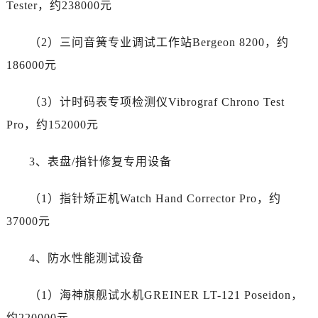
Tester，约238000元
辽宁省辽阳市白塔区新运大街劳力士售后服务中心（需提前预约）
辽宁省盘锦市兴隆台区石油大街劳力士售后服务中心（需提前预约）
（2）三问音簧专业调试工作站Bergeon 8200，约
辽宁省铁岭市银州区南马路劳力士售后服务中心（需提前预约）
186000元
辽宁省营口市站前区市府路与渤海大街交叉口劳力士售后服务中心（需提前预约）
辽宁省沈阳市沈河区中街路137号亨得利名表维修授权店1楼劳力士售后服务中心（需提前预约）
（3）计时码表专项检测仪Vibrograf Chrono Test
辽宁省沈阳市沈河区中街路83号亨得利名表维修授权店1楼劳力士售后服务中心（需提前预约）
Pro，约152000元
北京市朝阳区建国门外大街甲6号华熙国际中心D座11层1102室劳力士售后服务中心（需提前预约）
北京市东城区东长安街1号王府井东方广场W3座6层602室劳力士售后服务中心（需提前预约）
3、表盘/指针修复专用设备
河北省保定市竞秀区朝阳北大街北国先天下劳力士售后服务中心（需提前预约）
内蒙古自治区阿拉善盟市左旗土尔扈特大街劳力士售后服务中心（需提前预约）
（1）指针矫正机Watch Hand Corrector Pro，约
内蒙古自治区巴彦淖尔市临河区新华街劳力士售后服务中心（需提前预约）
37000元
内蒙古自治区包头市青山区幸福路甲3号王府井百货名表维修劳力士售后服务中心（需提前预约）
内蒙古自治区赤峰市红山区哈达街劳力士售后服务中心（需提前预约）
4、防水性能测试设备
内蒙古自治区鄂尔多斯市东胜区伊金霍洛街劳力士售后服务中心（需提前预约）
内蒙古自治区呼伦贝尔市海拉尔区中央街劳力士售后服务中心（需提前预约）
（1）海神旗舰试水机GREINER LT-121 Poseidon，
内蒙古自治区通辽市科尔沁区明仁大街劳力士售后服务中心（需提前预约）
约220000元