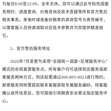
为每日8:00至22:00，全年无休。您可以通过此号码完成服
海南省五指山市通什镇三月三大道劳力士售后服务中心（需提前预约）
香港特别行政区尖沙咀区油尖旺区广东道劳力士售后服务中心（需提前预约）
务预约、进度查询、价格咨询及技术答疑等所有官方售后
香港特别行政区金钟区中西区金钟道劳力士售后服务中心（需提前预约）
相关事务。来电时请准备好腕表的具体型号与表壳编号，
香港特别行政区九龙区油尖旺区弥敦道劳力士售后服务中心（需提前预约）
以便客服人员快速调取对应技术参数并为您提供精准指
香港特别行政区铜锣湾区湾仔区轩尼诗道劳力士售后服务中心（需提前预约）
引。
河南省安阳市文峰区解放大道劳力士售后服务中心（需提前预约）
河南省鹤壁市淇滨区九州路劳力士售后服务中心（需提前预约）
2、官方售后服务地址
河南省济源市沁园街道济水大道劳力士售后服务中心（需提前预约）
河南省焦作市解放区解放路劳力士售后服务中心（需提前预约）
2026年7月变更为采用“全国统一调度+区域服务中心”
河南省开封市鼓楼区中山路劳力士售后服务中心（需提前预约）
模式的合规直营服务点。所有客户均可选择到店服务或邮
河南省洛阳市西工区中州中路与解放路交叉口劳力士售后服务中心（需提前预约）
寄服务两种方式，到店前需通过400-805-0023进行预约。
河南省漯河市源汇区交通路劳力士售后服务中心（需提前预约）
邮寄服务同样需提前联系客服获取专属服务编码，待客服
河南省南阳市宛城区范蠡东路与南都路交叉口劳力士售后服务中心（需提前预约）
确认收件信息后，您可按指引将腕表安全寄达指定服务中
河南省平顶山市卫东区建设路劳力士售后服务中心（需提前预约）
心。
河南省濮阳市大华龙区开州路绿城路交叉口劳力士售后服务中心（需提前预约）
河南省三门峡市湖滨区和平路劳力士售后服务中心（需提前预约）