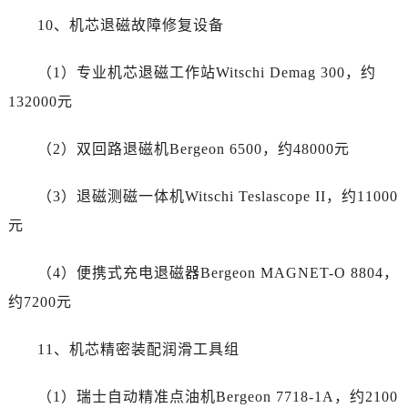
山东省日照市东港区烟台路劳力士售后服务中心（需提前预约）
10、机芯退磁故障修复设备
山东省泰安市泰山区财源街道泰山大街劳力士售后服务中心（需提前预约）
山东省威海市环翠区新威海路89号振华商厦一楼名表维修劳力士售后服务中心（需提前预约）
（1）专业机芯退磁工作站Witschi Demag 300，约
山东省潍坊市奎文区东风东街劳力士售后服务中心（需提前预约）
132000元
山东省枣庄市滕州市北辛路与善国路交叉口劳力士售后服务中心（需提前预约）
山东省淄博市张店区金晶大道劳力士售后服务中心（需提前预约）
（2）双回路退磁机Bergeon 6500，约48000元
上海市黄浦区南京东路299号宏伊国际广场写字楼8层806室劳力士售后服务中心（需提前预约）
上海市徐汇区虹桥路3号港汇中心2座37层3705室劳力士售后服务中心（需提前预约）
（3）退磁测磁一体机Witschi Teslascope II，约11000
浙江省杭州市上城区钱江路1366号华润大厦A座5层503-5室劳力士售后服务中心（需提前预约）
元
浙江省湖州市吴兴区劳动路劳力士售后服务中心（需提前预约）
浙江省嘉兴市南湖区广益路705号嘉兴世界贸易中心A座13层1304室劳力士售后服务中心（需提前预约）
（4）便携式充电退磁器Bergeon MAGNET-O 8804，
浙江省金华市金东区东市南街777号金华万达广场4号楼22楼2209室劳力士售后服务中心（需提前预约）
约7200元
浙江省丽水市莲都区解放街劳力士售后服务中心（需提前预约）
浙江省宁波市江北区大闸南路500号来福士广场办公楼20层2009室劳力士售后服务中心（需提前预约）
11、机芯精密装配润滑工具组
浙江省衢州市柯城区上街劳力士售后服务中心（需提前预约）
（1）瑞士自动精准点油机Bergeon 7718-1A，约2100
浙江省绍兴市越城区胜利东路379号世茂天际中心写字楼8层805室劳力士售后服务中心（需提前预约）