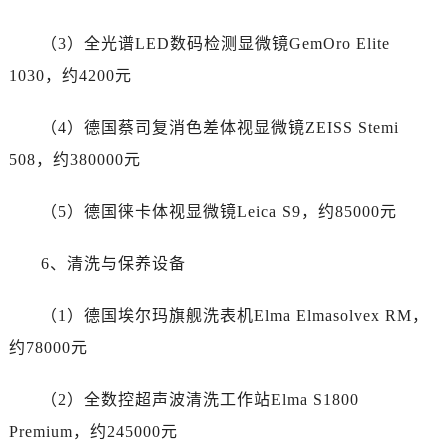
安徽省安庆市迎江区人民路劳力士售后服务中心（需提前预约）
（3）全光谱LED数码检测显微镜GemOro Elite
安徽省蚌埠市蚌山区淮河路劳力士售后服务中心（需提前预约）
安徽省亳州市谯城区魏武大道劳力士售后服务中心（需提前预约）
1030，约4200元
安徽省池州市贵池区长江路劳力士售后服务中心（需提前预约）
（4）德国蔡司复消色差体视显微镜ZEISS Stemi
安徽省滁州市琅琊区南谯北路劳力士售后服务中心（需提前预约）
安徽省阜阳市颍州区颍州北路劳力士售后服务中心（需提前预约）
508，约380000元
安徽省淮北市相山区淮海路劳力士售后服务中心（需提前预约）
（5）德国徕卡体视显微镜Leica S9，约85000元
安徽省淮南市田家庵区国庆中路劳力士售后服务中心（需提前预约）
安徽省黄山市屯溪区黄山西路劳力士售后服务中心（需提前预约）
6、清洗与保养设备
安徽省六安市金安区解放中路劳力士售后服务中心（需提前预约）
安徽省马鞍山市雨山区湖南西路劳力士售后服务中心（需提前预约）
（1）德国埃尔玛旗舰洗表机Elma Elmasolvex RM，
安徽省宿州市埇桥区人民中路劳力士售后服务中心（需提前预约）
约78000元
安徽省铜陵市铜官区石城大道劳力士售后服务中心（需提前预约）
安徽省芜湖市镜湖区中山路步行街劳力士售后服务中心（需提前预约）
（2）全数控超声波清洗工作站Elma S1800
安徽省宣城市宣州区叠嶂西路劳力士售后服务中心（需提前预约）
Premium，约245000元
福建省龙岩市新罗区九一南路劳力士售后服务中心（需提前预约）