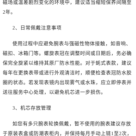
磁场或温差剧烈变化的环境中，建议适当缩短保养间隔至
新疆维吾尔自治区霍尔果斯市亚欧北路劳力士售后服务中心（需提前预约）
2年。
新疆维吾尔自治区喀什市解放北路劳力士售后服务中心（需提前预约）
新疆维吾尔自治区可克达拉市幸福路劳力士售后服务中心（需提前预约）
2、日常佩戴注意事项
新疆维吾尔自治区克拉玛依市克拉玛依区友谊路劳力士售后服务中心（需提前预约）
新疆维吾尔自治区库车市库车市文化东路劳力士售后服务中心（需提前预约）
使用过程中应避免腕表与强磁性物体接触，如音响、
新疆维吾尔自治区库尔勒市库尔勒市人民东路劳力士售后服务中心（需提前预约）
磁扣、冰箱门等。螺旋表冠在调整时间或日期后，务必确
新疆维吾尔自治区奎屯市团结西街劳力士售后服务中心（需提前预约）
保完全旋紧以维持其原厂防水性能。对于蚝式表款，建议
新疆维吾尔自治区昆玉市昆泉街劳力士售后服务中心（需提前预约）
每年在更换表带或进行外观清洁时，顺便检查表冠防水胶
新疆维吾尔自治区沙湾市三道河子镇世纪大道南路劳力士售后服务中心（需提前预约）
新疆维吾尔自治区石河子市北二路劳力士售后服务中心（需提前预约）
圈的状态。若发现表镜内出现雾气或水珠，应立即停表并
新疆维吾尔自治区双河市光明路劳力士售后服务中心（需提前预约）
送往服务中心处理，以避免机芯进一步损伤。
新疆维吾尔自治区塔城市塔城地区闻琴路劳力士售后服务中心（需提前预约）
新疆维吾尔自治区铁门关市兴疆路劳力士售后服务中心（需提前预约）
3、机芯存放管理
新疆维吾尔自治区图木舒克市图木舒克市中兴街劳力士售后服务中心（需提前预约）
如您有多只腕表轮换佩戴，暂不使用的腕表建议存放
新疆维吾尔自治区吐鲁番市高昌区文化中路文化中路劳力士售后服务中心（需提前预约）
新疆维吾尔自治区乌苏市乌鲁木齐北路劳力士售后服务中心（需提前预约）
于原装表盒或防潮表柜内，并保持每月手动上链1至2次，