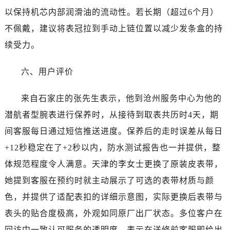
新疆维吾尔自治区五家渠市长征西街劳力士售后服务中心（需提前预约）
以保持机芯内部润滑油的流动性。若长期（超过6个月）
新疆维吾尔自治区新星市东风路劳力士售后服务中心（需提前预约）
不佩戴，建议将表冠拉到手动上链位置以减少发条盒的持
新疆维吾尔自治区伊宁市解放西路劳力士售后服务中心（需提前预约）
续受力。
贵州省安顺市西秀区中华南路劳力士售后服务中心（需提前预约）
贵州省毕节市七星关区松山路劳力士售后服务中心（需提前预约）
六、用户评价
贵州省六盘水市钟山区钟山大道劳力士售后服务中心（需提前预约）
贵州省黔东南苗族侗族自治州凯里市北京西路劳力士售后服务中心（需提前预约）
来自石家庄的张先生表示，他到沧州服务中心为他的
贵州省黔西南布依族苗族自治州兴义市大道与桔香路交汇处劳力士售后服务中心（需提前预约）
潜航者型腕表进行保养时，从接待到取表共历时4天，期
贵州省铜仁市碧江区民主路劳力士售后服务中心（需提前预约）
间客服每日通过短信推送进度。保养后的走时误差从每日
贵州省遵义市红花岗区共青大道与嵩山路交叉口劳力士售后服务中心（需提前预约）
+12秒稳定在了+2秒以内，防水测试报告也一并提供，整
四川省阿坝州市马尔康市团结街劳力士售后服务中心（需提前预约）
体规范程度令人满意。天津的李女士更换了原装皮表带，
四川省巴中市巴州区江北大道劳力士售后服务中心（需提前预约）
她提到客服在预约时就主动展示了可选的表带材质与颜
四川省成都市锦江区人民东路6号SAC东原中心24层2406B室劳力士售后服务中心（需提前预约）
四川省达州市通川区中心广场、老车坝劳力士售后服务中心（需提前预约）
色，并提供了适配表扣的详细示意图，实际更换后表带与
四川省德阳市旌阳区长江西路、南街劳力士售后服务中心（需提前预约）
表头的贴合度极高，外观如同原厂出厂状态。多位客户在
四川省甘孜州市康定市情歌广场、箭炉街劳力士售后服务中心（需提前预约）
回访中一致认可服务的透明度，表示在送修前客服即给出