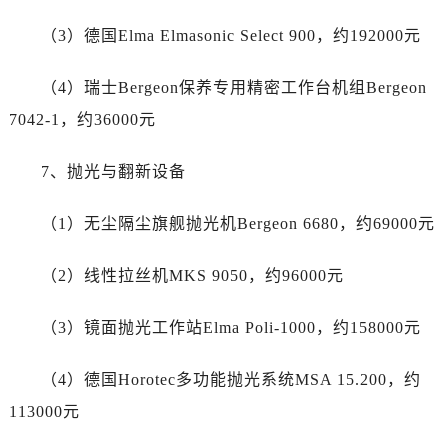
福建省南平市建阳区人民西路劳力士售后服务中心（需提前预约）
（3）德国Elma Elmasonic Select 900，约192000元
福建省宁德市蕉城区天湖东路劳力士售后服务中心（需提前预约）
福建省莆田市城厢区霞林街道荔华东大道劳力士售后服务中心（需提前预约）
（4）瑞士Bergeon保养专用精密工作台机组Bergeon
福建省三明市三元区东乾二路劳力士售后服务中心（需提前预约）
7042-1，约36000元
福建省漳州市龙文区步港路劳力士售后服务中心（需提前预约）
江苏省常州市新北区龙锦路1590号现代传媒中心5号楼10层1008室劳力士售后服务中心（需提前预约）
7、抛光与翻新设备
江苏省淮安市清江浦区淮海北路劳力士售后服务中心（需提前预约）
江苏省连云港市海州区通灌北路劳力士售后服务中心（需提前预约）
（1）无尘隔尘旗舰抛光机Bergeon 6680，约69000元
江苏省南京市秦淮区中山南路1号南京中心22层22-C1-C3室劳力士售后服务中心（需提前预约）
江苏省宿迁市宿城区西湖路劳力士售后服务中心（需提前预约）
（2）线性拉丝机MKS 9050，约96000元
江苏省泰州市海陵区永定东路399号置地商务中心东塔（华润万象城）17层1706室劳力士售后服务中心（需提前预约）
江苏省徐州市鼓楼区淮海东路29号苏宁广场IFC国际金融中心35层3508室劳力士售后服务中心（需提前预约）
（3）镜面抛光工作站Elma Poli-1000，约158000元
江苏省盐城市盐都区世纪大道5号盐城金融城写字楼1号楼16层1604室劳力士售后服务中心（需提前预约）
（4）德国Horotec多功能抛光系统MSA 15.200，约
江苏省扬州市邗江区国展路29号星耀天地写字楼1号楼18层1803室劳力士售后服务中心（需提前预约）
江苏省镇江市京口区中山东路劳力士售后服务中心（需提前预约）
113000元
江西省抚州市临川区赣东大道劳力士售后服务中心（需提前预约）