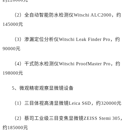
内蒙古自治区乌海市海勃湾区人民南路劳力士售后服务中心（需提前预约）
内蒙古自治区乌兰察布市集宁区恩和大街劳力士售后服务中心（需提前预约）
（2）全自动智能防水检测仪Witschi ALC2000，约
内蒙古自治区锡林郭勒盟市锡林浩特市光明街与额尔敦路交叉口劳力士售后服务中心（需提前预约）
145000元
内蒙古自治区兴安盟市乌兰浩特市兴安大街劳力士售后服务中心（需提前预约）
山西省大同市平城区迎宾街劳力士售后服务中心（需提前预约）
（3）渗漏定位分析仪Witschi Leak Finder Pro，约
山西省晋城市城区黄华街劳力士售后服务中心（需提前预约）
90000元
山西省晋中市榆次区顺城街劳力士售后服务中心（需提前预约）
山西省临汾市尧都区解放路劳力士售后服务中心（需提前预约）
（4）干式防水检测仪Witschi ProofMaster Pro，约
山西省吕梁市离石区永宁中路与建设街交叉口劳力士售后服务中心（需提前预约）
198000元
山西省朔州市朔城区怡西路与鄯阳西街交汇处劳力士售后服务中心（需提前预约）
山西省忻州市忻府区和平东街与七一南路交叉口劳力士售后服务中心（需提前预约）
5、微观精密观察显微镜设备
山西省阳泉市郊区平阳东街与新城大道交叉口劳力士售后服务中心（需提前预约）
山西省运城市盐湖区河东街劳力士售后服务中心（需提前预约）
（1）三目体视高清显微镜Leica S6D，约320000元
山西省长治市潞州区英雄中路劳力士售后服务中心（需提前预约）
（2）蔡司工业级三目变焦显微镜ZEISS Stemi 305，
山西省太原市迎泽区迎泽街道解放路15号亨得利名表维修授权店3楼劳力士售后服务中心（需提前预约）
天津市和平区赤峰道136号天津国际金融中心26层2603室劳力士售后服务中心（需提前预约）
约185000元