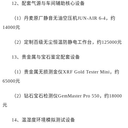
12、配套气源与车间辅助核心设备
广东省揭阳市榕城进贤门步行街劳力士售后服务中心（需提前预约）
广东省茂名市电白区水东街道迎宾大道劳力士售后服务中心（需提前预约）
（1）丹麦原厂静音无油空压机JUN-AIR 6-4，约
广东省梅州市梅江区金燕大道劳力士售后服务中心（需提前预约）
14000元
广东省清远市清城区湖西路劳力士售后服务中心（需提前预约）
广东省汕头市龙湖区长平路劳力士售后服务中心（需提前预约）
（2）定制百级无尘恒温防静电工作台，约125000元
广东省汕尾市城区香洲街道园林社区翠园街劳力士售后服务中心（需提前预约）
广东省韶关市武江区芙蓉新区与老城中心交汇处劳力士售后服务中心（需提前预约）
13、贵金属与宝石鉴定配套设备
广东省深圳市罗湖区深南东路5001号华润大厦17层1701室劳力士售后服务中心（需提前预约）
广东省阳江市江城区东风一路劳力士售后服务中心（需提前预约）
（1）贵金属无损测金仪XRF Gold Tester Mini，约
广东省云浮市云城区金山路劳力士售后服务中心（需提前预约）
65000元
广东省湛江市赤坎区观海北路劳力士售后服务中心（需提前预约）
广东省肇庆市端州区信安大道与砚都大道交汇处劳力士售后服务中心（需提前预约）
（2）钻石宝石检测仪GemMaster Pro 550，约18000
广西壮族自治区百色市右江区中山二路劳力士售后服务中心（需提前预约）
元
广西壮族自治区北海市海城区北京路劳力士售后服务中心（需提前预约）
广西壮族自治区崇左市江州区石景林街道友谊大道与丽川路交汇处劳力士售后服务中心（需提前预约）
14、温湿度环境模拟测试设备
广西壮族自治区防城港市港口区金花茶大道劳力士售后服务中心（需提前预约）