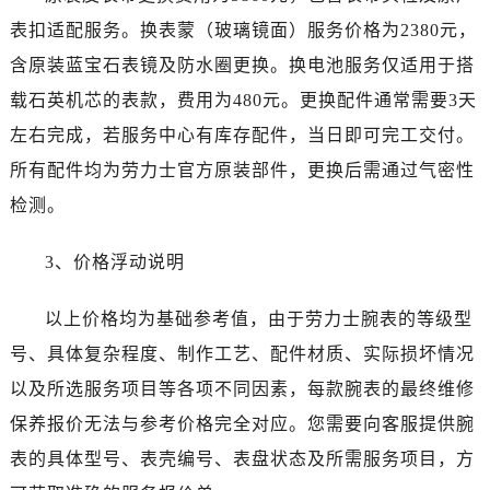
湖北省孝感市孝南区复兴大道劳力士售后服务中心（需提前预约）
表扣适配服务。换表蒙（玻璃镜面）服务价格为2380元，
湖北省宜昌市西陵区夷陵大道与港窑路劳力士售后服务中心（需提前预约）
含原装蓝宝石表镜及防水圈更换。换电池服务仅适用于搭
湖南省常德市武陵区人民路劳力士售后服务中心（需提前预约）
载石英机芯的表款，费用为480元。更换配件通常需要3天
湖南省郴州市北湖区国庆北路劳力士售后服务中心（需提前预约）
左右完成，若服务中心有库存配件，当日即可完工交付。
湖南省衡阳市雁峰区解放路劳力士售后服务中心（需提前预约）
所有配件均为劳力士官方原装部件，更换后需通过气密性
湖南省怀化市鹤城区迎丰中路劳力士售后服务中心（需提前预约）
湖南省娄底市娄星区长青街劳力士售后服务中心（需提前预约）
检测。
湖南省邵阳市双清区东风路劳力士售后服务中心（需提前预约）
3、价格浮动说明
湖南省湘潭市雨湖区莲城大道劳力士售后服务中心（需提前预约）
湖南省益阳市赫山区桃花仑路劳力士售后服务中心（需提前预约）
以上价格均为基础参考值，由于劳力士腕表的等级型
湖南省永州市冷水滩区永州大道与中兴路交叉口劳力士售后服务中心（需提前预约）
号、具体复杂程度、制作工艺、配件材质、实际损坏情况
湖南省岳阳市岳阳楼区东茅岭路劳力士售后服务中心（需提前预约）
湖南省张家界市永定区解放路劳力士售后服务中心（需提前预约）
以及所选服务项目等各项不同因素，每款腕表的最终维修
湖南省长沙市芙蓉区建湘路393号世茂环球金融中心写字楼10层1013室劳力士售后服务中心（需提前预约）
保养报价无法与参考价格完全对应。您需要向客服提供腕
湖南省株洲市芦淞区建设南路劳力士售后服务中心（需提前预约）
表的具体型号、表壳编号、表盘状态及所需服务项目，方
甘肃省白银市白银区北京路劳力士售后服务中心（需提前预约）