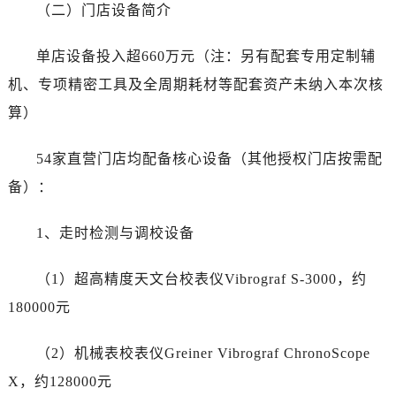
（二）门店设备简介
台州市椒江区东海大道1800号腾达中心东1幢20楼2002室（需提前预约）
内蒙古自治区呼和浩特市玉泉区大学西街70号华润万象城写字楼（鄂尔多斯大厦）23层2326室（需提前预约）
单店设备投入超660万元（注：另有配套专用定制辅
甘肃省兰州市七里河区西津西路16号兰州中心写字楼21层2102室（需提前预约）
机、专项精密工具及全周期耗材等配套资产未纳入本次核
重庆市解放碑渝中区民权路28号英利国际金融中心写字楼20层01室（需提前预约）
算）
黑龙江省大庆市萨尔图区会战大街劳力士售后服务中心（需提前预约）
黑龙江省鹤岗市向阳区红军路劳力士售后服务中心（需提前预约）
54家直营门店均配备核心设备（其他授权门店按需配
黑龙江省黑河市爱辉区中央街劳力士售后服务中心（需提前预约）
备）：
黑龙江省鸡西市鸡冠区红军路劳力士售后服务中心（需提前预约）
黑龙江省佳木斯市向阳区长安路劳力士售后服务中心（需提前预约）
1、走时检测与调校设备
黑龙江省牡丹江市东安区太平路劳力士售后服务中心（需提前预约）
黑龙江省七台河市桃山区大同街劳力士售后服务中心（需提前预约）
（1）超高精度天文台校表仪Vibrograf S-3000，约
黑龙江省齐齐哈尔市龙沙区龙华路劳力士售后服务中心（需提前预约）
180000元
黑龙江省双鸭山市尖山区新兴大街劳力士售后服务中心（需提前预约）
黑龙江省绥化市北林区新华街与康庄路交叉口劳力士售后服务中心（需提前预约）
（2）机械表校表仪Greiner Vibrograf ChronoScope
黑龙江省伊春市伊美区通河路劳力士售后服务中心（需提前预约）
X，约128000元
吉林省白城市洮北区明仁南街劳力士售后服务中心（需提前预约）