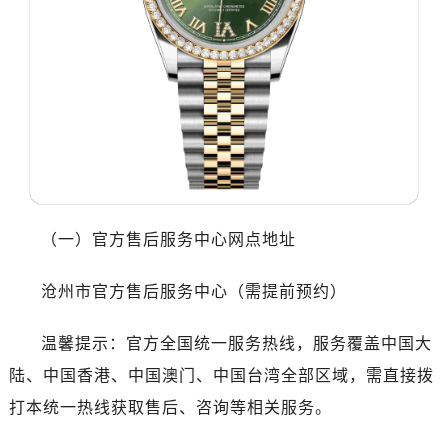
无锡市梁溪区人民中路139号恒隆广场写字楼1座11层1104室（需提前预约）
南通市崇川区工农路57号圆融广场写字楼16层1603室（需提前预约）
苏州市苏州工业园区星港街199号苏州中心办公楼C座22层08室（需提前预约）
武汉市江汉区解放大道686号世界贸易大厦38层09室（需提前预约）
南宁市青秀区金湖路59号地王大厦12楼1224室（需提前预约）
合肥市蜀山区潜山路111号万象城华润大厦B座12楼03室（需提前预约）
泉州市丰泽区宝洲路729号浦西万达中心写字楼A座7楼709室（需提前预约）
青岛市南区山东路6号华润大厦B座22层04室（需提前预约）
（一）官方售后服务中心网点地址
烟台市芝罘区胜利路139号万达金融中心A座907室（需提前预约）
长春市朝阳区西安大路727号中银大厦A座(旺进大厦)18层09室（需提前预约）
沧州市官方售后服务中心（需提前预约）
贵阳市南明区都司高架桥路33号亨特国际金融中心14楼14D（需提前预约）
昆明市盘龙区北京路928号同德昆明广场写字楼10层06室（需提前预约）
温馨提示：官方全国统一服务热线，服务覆盖中国大
石家庄市长安区中山东路39号勒泰中心写字楼B座13层07室（需提前预约）
陆、中国香港、中国澳门、中国台湾全部区域，需直接拨
西安市碑林区南关正街88号华侨城长安国际中心E座6楼10室（需提前预约）
打本统一热线获取售后、咨询等相关服务。
海口市龙华区金贸东路5号海口华润大厦B座17层1707室（需提前预约）
唐山市路南区新华东道100号万达广场写字楼A座10层1002室（需提前预约）