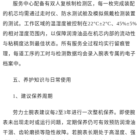
服务中心配备有双人复核制检测区，每一枚完成装配
陕西省咸阳市秦都区沣西新城统一西路与白马河路交汇处劳力士售后服务中心（需提前预约）
的机芯均需通过走时仪、防水测试舱及模拟佩戴检测装置
陕西省延安市宝塔区中心街劳力士售后服务中心（需提前预约）
陕西省榆林市榆阳区长兴路劳力士售后服务中心（需提前预约）
的测试。工作区域的温湿度被控制在22°C±2°C、45%±5%
新疆维吾尔自治区阿克苏市东大街劳力士售后服务中心（需提前预约）
的相对湿度范围内，以保障润滑油品在机芯内部的流动性
新疆维吾尔自治区阿拉尔市胜利大道劳力士售后服务中心（需提前预约）
与粘稠度达到最佳状态。所有服务全过程均实行留痕管
新疆维吾尔自治区阿拉山口市友好路劳力士售后服务中心（需提前预约）
理，每道工序的工时与检测数据均会录入腕表专属的电子
新疆维吾尔自治区阿勒泰市解放路劳力士售后服务中心（需提前预约）
档案中。
新疆维吾尔自治区阿图什市光明路劳力士售后服务中心（需提前预约）
新疆维吾尔自治区白杨市军垦路劳力士售后服务中心（需提前预约）
五、养护知识与日常使用
新疆维吾尔自治区北屯市团结路劳力士售后服务中心（需提前预约）
新疆维吾尔自治区博乐市博乐市北京路劳力士售后服务中心（需提前预约）
1、建议保养周期
新疆维吾尔自治区昌吉市延安北路劳力士售后服务中心（需提前预约）
新疆维吾尔自治区阜康市博峰路劳力士售后服务中心（需提前预约）
劳力士腕表建议每2至3年进行一次整机保养。即使腕
新疆维吾尔自治区哈密市伊州区建国北路劳力士售后服务中心（需提前预约）
表未出现走时或运行问题，定期保养仍可有效预防润滑油
新疆维吾尔自治区和田市和田市北京西路劳力士售后服务中心（需提前预约）
干涸、齿轮磨损等隐性故障。若腕表长期处于高湿度、强
新疆维吾尔自治区胡杨河市胡杨河市胡杨路劳力士售后服务中心（需提前预约）