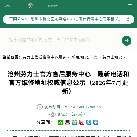
南京市秦淮区中山南路1号（新街口）南京中心写字楼22层C1-1室（需提前预约）

常州市新北区龙锦路1590号现代传媒中心写字楼5号楼10层1008室（需提前预约）
▲
官网公告>
▼
徐州市鼓楼区淮海东路29号苏宁广场IFC国际金融中心写字楼35层3508室（需提前预约）
扬州市邗江区国展路29号星耀天地写字楼1号楼18层1803室（需提前预约）
盐城市盐都区世纪大道5号盐城金融城写字楼1号楼16层1604室（需提前预约）
泰州市海陵区永定东路399号置地商务中心东塔写字楼（华润万象城）17层1706室（需提前预约）
宁波市江北区大闸南路500号来福士广场办公楼20层2009室（需提前预约）
当前位置：
劳力士售后维修中心服务
>
新闻/知识/问答
>
劳力士知识
>
杭州市上城区钱江路1366号华润大厦写字楼A座5层503-5室（需提前预约）
沧州劳力士官方售后服务中心｜最新电话和
金华市金东区东市南街777号金华万达广场写字楼4号楼22层2209室（需提前预约）
官方维修地址权威信息公示（2026年7月更
绍兴市越城区胜利东路379号世茂天际中心写字楼8层805室（需提前预约）
新）
嘉兴市南湖区广益路705号嘉兴世界贸易中心写字楼A座13层1304室（需提前预约）
南昌市红谷滩新区红谷中大道998号绿地双子塔（中央广场）A1座办公楼14层07室（需提前预约）
发布时间：2026-07-09 12:06:56
济南市历下区经十路11111号华润中心写字楼（万象城）15层1508室（需提前预约）
阅读：（
275次）
广州市天河区天河路230号万菱汇国际中心写字楼A塔7层704室（需提前预约）
分享到：
广州市越秀区环市东路371-375号世界贸易中心大厦南塔写字楼15层07室（需提前预约）
深圳市罗湖区深南东路5001号华润大厦写字楼17层1701室（需提前预约）