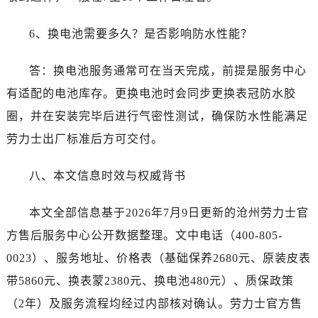
广西省南宁市青秀区金湖路59号地王大厦12楼1224室劳力士售后服务中心（需提前预约）
安徽省合肥市蜀山区潜山路111号万象城华润大厦B座12楼03室劳力士售后服务中心（需提前预约）
6、换电池需要多久？是否影响防水性能？
福建省泉州市丰泽区宝洲路729号浦西万达中心写字楼A座7楼709室劳力士售后服务中心（需提前预约）
答：换电池服务通常可在当天完成，前提是服务中心
山东省青岛市南区山东路6号华润大厦B座22层04室劳力士售后服务中心（需提前预约）
山东省烟台市芝罘区胜利路139号万达金融中心A座907室劳力士售后服务中心（需提前预约）
有适配的电池库存。更换电池时会同步更换表冠防水胶
吉林省长春市朝阳区西安大路727号中银大厦A座(旺进大厦)18层09室劳力士售后服务中心（需提前预约）
圈，并在安装完毕后进行气密性测试，确保防水性能满足
贵州省贵阳市南明区都司高架桥路33号亨特国际金融中心14楼14D劳力士售后服务中心（需提前预约）
劳力士出厂标准后方可交付。
云南省昆明市盘龙区北京路928号同德昆明广场写字楼10层06室劳力士售后服务中心（需提前预约）
河北省石家庄市长安区中山东路39号勒泰中心写字楼B座13层07室劳力士售后服务中心（需提前预约）
八、本文信息时效与权威背书
陕西省西安市碑林区南关正街88号华侨城长安国际中心E座6楼10室劳力士售后服务中心（需提前预约）
海南省海口市龙华区金贸东路5号海口华润大厦B座17层1707室劳力士售后服务中心（需提前预约）
本文全部信息基于2026年7月9日更新的沧州劳力士官
河北省唐山市路南区新华东道100号万达广场写字楼A座10层1002室劳力士售后服务中心（需提前预约）
方售后服务中心公开数据整理。文中电话（400-805-
台州市椒江区东海大道1800号腾达中心东1幢20楼2002室劳力士售后服务中心（需提前预约）
0023）、服务地址、价格表（基础保养2680元、原装皮表
呼和浩特市玉泉区大学西街70号华润万象城写字楼（鄂尔多斯大厦）23层2326室劳力士售后服务中心（需提前预约）
带5860元、换表蒙2380元、换电池480元）、质保政策
兰州市七里河区西津西路16号兰州中心写字楼21层2102室劳力士售后服务中心（需提前预约）
（2年）及服务流程均经过内部核对确认。劳力士官方售
重庆市解放碑渝中区民权路28号英利国际金融中心写字楼20层01室劳力士售后服务中心（需提前预约）