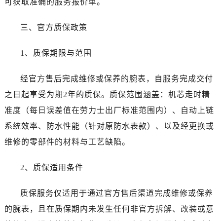
可获取准确的服务报价单。
甘肃省定西市安定区解放路劳力士售后服务中心（需提前预约）
甘肃省敦煌市沙州镇阳关中路劳力士售后服务中心（需提前预约）
三、官方质保政策
甘肃省合作市人民街劳力士售后服务中心（需提前预约）
甘肃省嘉峪关市雄关区新华中路劳力士售后服务中心（需提前预约）
1、质保期限与范围
甘肃省金昌市金川区北京路劳力士售后服务中心（需提前预约）
甘肃省酒泉市肃州区西大街劳力士售后服务中心（需提前预约）
经官方售后完成维修或保养的腕表，自服务完成交付
甘肃省临夏市城南街道团结路劳力士售后服务中心（需提前预约）
之日起享受为期2年的质保。质保范围涵盖：机芯走时精
甘肃省陇南市武都区人民路劳力士售后服务中心（需提前预约）
准度（每日误差值在劳力士出厂标准范围内）、自动上链
甘肃省平凉市崆峒区西大街劳力士售后服务中心（需提前预约）
系统效率、防水性能（针对原防水表款）、以及经更换或
甘肃省庆阳市西峰区南大街劳力士售后服务中心（需提前预约）
维修的零部件的材料与工艺缺陷。
甘肃省天水市秦州区民主路劳力士售后服务中心（需提前预约）
甘肃省武威市凉州区迎宾路劳力士售后服务中心（需提前预约）
2、质保适用条件
甘肃省张掖市甘州区民乐北路劳力士售后服务中心（需提前预约）
宁夏回族自治区固原市原州区文化街劳力士售后服务中心（需提前预约）
质保服务仅适用于通过官方售后渠道完成维修或保养
宁夏回族自治区石嘴山市大武口区贺兰山路劳力士售后服务中心（需提前预约）
的腕表，且在质保期内未发生任何非官方拆解、改装或意
宁夏回族自治区吴忠市利通区开元大道劳力士售后服务中心（需提前预约）