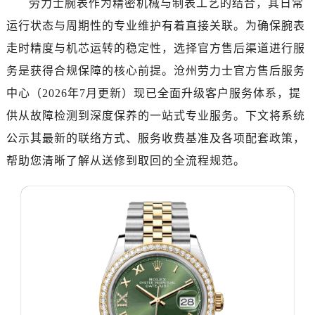
劳力士腕表作为精密机械与制表工艺的结合，其日常
惠州市惠城区江北文昌一路7号华贸大厦写字楼1座30层05室（需提前预约）
运行状态与周期性的专业维护有着直接关联。为确保腕表
厦门市思明区湖滨东路95号华润大厦写字楼B座11层1104室（需提前预约）
走时精度与机芯运转的稳定性，选择官方售后渠道进行服
福州市鼓楼区五四路128-1号恒力城写字楼15层03室（需提前预约）
务是获得合规保障的核心前提。沧州劳力士官方售后服务
成都市锦江区人民东路6号SAC东原中心写字楼24层2406B室（需提前预约）
重庆市江北区观音桥步行街2号融恒时代广场写字楼9层902室（需提前预约）
中心（2026年7月更新）现已全面升级客户服务体系，提
长沙市芙蓉区定王台街道建湘路393号世茂环球金融中心写字楼（芙蓉广场）10层13室（需提前预约）
供从故障检测到深度保养的一站式专业服务。下文将系统
郑州市二七区铭功路10号华润大厦写字楼29层2905室（需提前预约）
公示其最新的联络方式、服务收费基准及各项配套政策，
太原市迎泽区解放路15号亨得利名表服务中心（品牌授权店）3层整层（需提前预约）
帮助您清晰了解从送修到取回的全流程规范。
沈阳市沈河区中街路137号亨得利名表服务中心（品牌授权店）1层整层（需提前预约）
沈阳市沈河区中街路83号亨得利名表服务中心（品牌授权店）1层整层（需提前预约）
乌鲁木齐市天山区红山路26号时代广场（CCMALL）C座17层17-B（需提前预约）
温州市鹿城区锦绣路1067号置信广场10层1015室（需提前预约）
哈尔滨市道里区友谊西路600号富力中心T2座写字楼29层03室（需提前预约）
大连市中山区人民路15号国际金融大厦7层G室（需提前预约）
佛山市禅城区季华五路57号万科金融中心C座12层1205室（需提前预约）
东莞市东城街道鸿福东路1号民盈国贸中心T1写字楼9层907室（需提前预约）