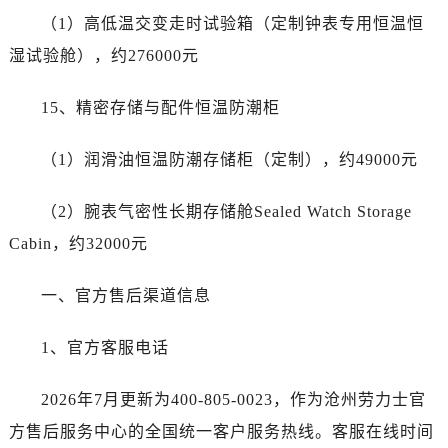
广西壮族自治区贵港市港北区港城街道布山大道与仙衣路交叉口劳力士售后服务中心（需提前预约）
（1）高低温交变走时试验箱（定制钟表专用恒温恒
广西壮族自治区桂林市秀峰区红岭路劳力士售后服务中心（需提前预约）
湿试验舱），约276000元
广西壮族自治区河池市金城江区金城江街道朝阳路劳力士售后服务中心（需提前预约）
广西壮族自治区贺州市八步区城东街道灵峰南路劳力士售后服务中心（需提前预约）
15、精密存储与配件恒温防潮柜
广西壮族自治区来宾市兴宾区桂中大道劳力士售后服务中心（需提前预约）
广西壮族自治区柳州市城中区中山中路劳力士售后服务中心（需提前预约）
（1）润滑油恒温防潮存储柜（定制），约49000元
广西壮族自治区钦州市钦南区金海湾东大街劳力士售后服务中心（需提前预约）
（2）腕表气密性长期存储舱Sealed Watch Storage
广西壮族自治区梧州市万秀区龙湖镇高旺路劳力士售后服务中心（需提前预约）
广西壮族自治区玉林市玉州区金玉路劳力士售后服务中心（需提前预约）
Cabin，约32000元
海南省儋州市儋州市那大镇兰洋北路劳力士售后服务中心（需提前预约）
一、官方售后渠道信息
海南省东方市八所镇解放西路劳力士售后服务中心（需提前预约）
海南省琼海市嘉积镇东风路劳力士售后服务中心（需提前预约）
1、官方客服电话
海南省三沙市西沙区西沙群岛永兴岛北京路劳力士售后服务中心（需提前预约）
海南省三亚市吉阳区迎宾路劳力士售后服务中心（需提前预约）
2026年7月更新为400-805-0023，作为沧州劳力士官
海南省万宁市万城镇解放路劳力士售后服务中心（需提前预约）
方售后服务中心的全国统一客户服务热线。客服在线时间
海南省文昌市文城镇教育东路劳力士售后服务中心（需提前预约）