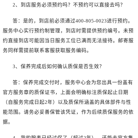
2、到店服务必须预约吗？不预约可以直接去吗？
西藏自治区昌都市卡若区昌都西路劳力士售后服务中心（需提前预约）
西藏自治区拉萨市城关区北京中路劳力士售后服务中心（需提前预约）
答：是的，到店前必须通过400-805-0023进行预约。
西藏自治区林芝市巴宜区广东路劳力士售后服务中心（需提前预约）
服务中心实行预约制管理，到店时需提供预约编号。未预
西藏自治区那曲市色尼区浙江西路劳力士售后服务中心（需提前预约）
西藏自治区日喀则市桑珠孜区上海中路劳力士售后服务中心（需提前预约）
约直接到店可能因当日服务工位已满而无法接待。邮寄服
西藏自治区山南市乃东区湖北大道劳力士售后服务中心（需提前预约）
务同样需提前联系客服获取服务编码。
云南省保山市隆阳区正阳路劳力士售后服务中心（需提前预约）
云南省楚雄彝族自治州楚雄市鹿城南路劳力士售后服务中心（需提前预约）
3、保养完成后如何确认质保是否生效？
云南省大理白族自治州大理市建设路劳力士售后服务中心（需提前预约）
答：保养完成交付时，服务中心会为您出具一份盖有
云南省德宏傣族景颇族自治州芒市团结大街劳力士售后服务中心（需提前预约）
云南省迪庆藏族自治州香格里拉市长征大道劳力士售后服务中心（需提前预约）
官方服务章的质保证书，上面会明确标注质保起止日期
云南省红河哈尼族彝族自治州蒙自市天马路劳力士售后服务中心（需提前预约）
（自服务完成日起2年）以及质保所涵盖的具体部件与性
云南省丽江市古城区七星街劳力士售后服务中心（需提前预约）
能范围。请务必妥善保管该凭证，作为后续质保服务的依
云南省临沧市临翔区世纪路劳力士售后服务中心（需提前预约）
据。
云南省怒江傈僳族自治州泸水市人民路劳力士售后服务中心（需提前预约）
云南省普洱市思茅区振兴大道劳力士售后服务中心（需提前预约）
4、我的腕表已经过保了（超过2年），还能去官方售