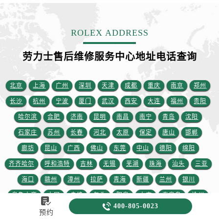
ROLEX ADDRESS
劳力士售后维修服务中心地址电话查询
北京
上海
广州
深圳
天津
成都
重庆
南京
郑州
长沙
杭州
宁波
厦门
武汉
西安
大连
福州
贵阳
哈尔滨
合肥
济南
昆明
南昌
南宁
青岛
沈阳
石家庄
苏州
长春
河北
太原
保定
唐山
邯郸
廊坊
昆山
广西
佛山
东莞
中山
德阳
绵阳
齐齐哈尔
呼和浩特
吉林
无锡
芜湖
珠海
汕头
三亚
海口
赣州
漳州
拉萨
青海
新疆
兰州
银川
乌鲁木齐
大同
赤峰
包头
阳泉
大庆
秦皇岛
沧州


400-805-0023
张家口
温州
徐州
潍坊
九江
常州
嘉兴
南通
预约