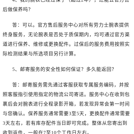
云南省曲靖市麒麟区学府路劳力士售后服务中心（需提前预约）
后做保养吗？
云南省文山壮族苗族自治州文山市东风路劳力士售后服务中心（需提前预约）
云南省西双版纳傣族自治州景洪市宣慰大道劳力士售后服务中心（需提前预约）
答：可以。官方售后服务中心对所有劳力士腕表提供
云南省玉溪市红塔区南北大街劳力士售后服务中心（需提前预约）
终身服务，无论腕表是否处于质保期内，均可通过官方渠
云南省昭通市昭阳区青年路劳力士售后服务中心（需提前预约）
道进行保养、维修或更换配件。过保后的服务费用按照实
重庆市江北区观音桥步行街2号融恒时代广场9层902室劳力士售后服务中心（需提前预约）
际检测结果与所选项目另行计算。
新疆维吾尔自治区乌鲁木齐市天山区红山路26号时代广场（CCMALL）C座17层17-B劳力士售后服务中心（需提前预约）
浙江省温州市鹿城区锦绣路1067号置信广场10层1015室劳力士售后服务中心（需提前预约）
5、邮寄服务的安全性如何保证？多久能返回？
黑龙江省哈尔滨市道里区友谊西路600号富力中心T2座写字楼29层03室室劳力士售后服务中心（需提前预约）
辽宁省大连市中山区人民路15号国际金融大厦7层G室劳力士售后服务中心（需提前预约）
答：邮寄服务需先通过客服获取专属服务编码，并按
广东省佛山市禅城区季华五路57号万科金融中心C座12层1205室劳力士售后服务中心（需提前预约）
照客服指引使用指定的物流公司寄送。服务中心在收到包
广东省东莞市东城街道鸿福东路1号民盈国贸中心T1写字楼9层907室劳力士售后服务中心（需提前预约）
裹后会对腕表进行全程录影开箱，若发现异常会第一时间
江苏省无锡市梁溪区人民中路139号恒隆广场写字楼1座11层1104室劳力士售后服务中心（需提前预约）
与您确认。保养服务通常需要3至5天，更换配件通常需要
江苏省南通市崇川区工农路57号圆融广场写字楼16层1603室劳力士售后服务中心（需提前预约）
江苏省苏州市苏州工业园区 星港街199号苏州中心办公楼C座22层08室劳力士售后服务中心（需提前预约）
3天左右，若有库存配件当日即可完成。整体从您寄出到
湖北省武汉市江汉区解放大道686号世界贸易大厦38层09室劳力士售后服务中心（需提前预约）
收到返件，一般在7至10个工作日左右。