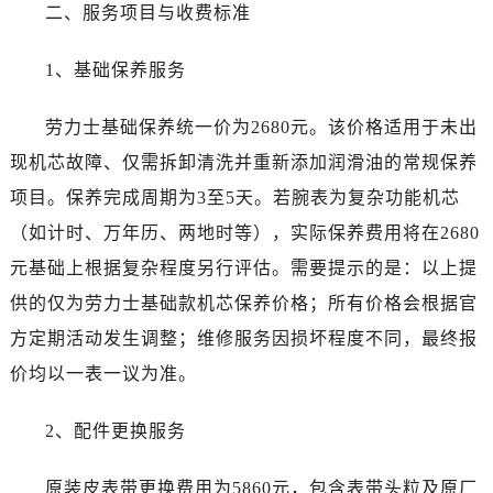
二、服务项目与收费标准
河南省商丘市梁园区神火大道劳力士售后服务中心（需提前预约）
河南省新乡市红旗区人民路劳力士售后服务中心（需提前预约）
1、基础保养服务
河南省信阳市浉河区东方红大道劳力士售后服务中心（需提前预约）
河南省许昌市魏都区建安大道与八龙路交叉口劳力士售后服务中心（需提前预约）
劳力士基础保养统一价为2680元。该价格适用于未出
河南省郑州市二七区民主路10号华润大厦29层2905室劳力士售后服务中心（需提前预约）
现机芯故障、仅需拆卸清洗并重新添加润滑油的常规保养
河南省周口市川汇区七一路劳力士售后服务中心（需提前预约）
项目。保养完成周期为3至5天。若腕表为复杂功能机芯
河南省驻马店市驿城区乐山大道与置地大道交叉口劳力士售后服务中心（需提前预约）
（如计时、万年历、两地时等），实际保养费用将在2680
湖北省鄂州市鄂城区文星大道劳力士售后服务中心（需提前预约）
湖北省黄冈市黄州区赤壁大道劳力士售后服务中心（需提前预约）
元基础上根据复杂程度另行评估。需要提示的是：以上提
湖北省黄石市黄石港区武汉路劳力士售后服务中心（需提前预约）
供的仅为劳力士基础款机芯保养价格；所有价格会根据官
湖北省荆门市东宝中天街步行街劳力士售后服务中心（需提前预约）
方定期活动发生调整；维修服务因损坏程度不同，最终报
湖北省荆州市荆州区荆中路劳力士售后服务中心（需提前预约）
价均以一表一议为准。
湖北省十堰市茅箭区人民北路劳力士售后服务中心（需提前预约）
湖北省随州市曾都区青年路劳力士售后服务中心（需提前预约）
2、配件更换服务
湖北省咸宁市咸安区长安大道劳力士售后服务中心（需提前预约）
湖北省襄阳市樊城区长虹路与人民路交叉口劳力士售后服务中心（需提前预约）
原装皮表带更换费用为5860元，包含表带头粒及原厂