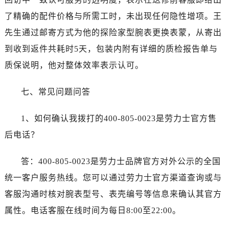
四川省广安市广安区建安南路劳力士售后服务中心（需提前预约）
了精确的配件价格与所需工时，未出现任何隐性增项。王
四川省广元市利州区老城南北街、东大街劳力士售后服务中心（需提前预约）
先生通过邮寄方式为他的探险家型腕表更换表蒙，从寄出
四川省乐山市市中区嘉定中路劳力士售后服务中心（需提前预约）
到收到返件共耗时5天，包装内附有详细的质检报告单与
四川省凉山州市西昌市大巷口下街劳力士售后服务中心（需提前预约）
质保说明，他对整体效率表示认可。
四川省泸州市江阳区治平路劳力士售后服务中心（需提前预约）
四川省眉山市东坡区三苏路劳力士售后服务中心（需提前预约）
七、常见问题问答
四川省绵阳市涪城区翠花街劳力士售后服务中心（需提前预约）
四川省南充市高坪区江东大道劳力士售后服务中心（需提前预约）
1、如何确认我拨打的400-805-0023是劳力士官方售
四川省内江市东兴区汉安大道劳力士售后服务中心（需提前预约）
后电话？
四川省攀枝花市东区三线大道北段劳力士售后服务中心（需提前预约）
四川省遂宁市船山区香林南路劳力士售后服务中心（需提前预约）
答：400-805-0023是劳力士品牌官方对外公示的全国
四川省雅安市雨城区熊猫大道劳力士售后服务中心（需提前预约）
统一客户服务热线。您可以通过劳力士官方渠道查询或与
四川省宜宾市翠屏区长翠路劳力士售后服务中心（需提前预约）
客服沟通时核对腕表型号、表壳编号等信息来确认其官方
四川省资阳市雁江区滨江大道一段与和平南路劳力士售后服务中心（需提前预约）
四川省自贡市自流井区华商北路劳力士售后服务中心（需提前预约）
属性。电话客服在线时间为每日8:00至22:00。
西藏自治区阿里地区噶尔县北京西路劳力士售后服务中心（需提前预约）