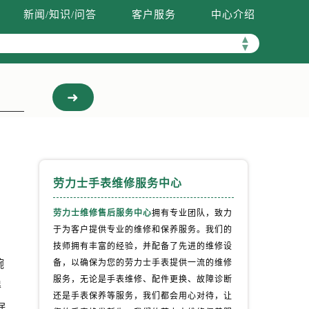
新闻/知识/问答
客户服务
中心介绍
▲
▼
劳力士手表维修服务中心
劳力士维修售后服务中心
拥有专业团队，致力
于为客户提供专业的维修和保养服务。我们的
技师拥有丰富的经验，并配备了先进的维修设
腕
备，以确保为您的劳力士手表提供一流的维修
服务，无论是手表维修、配件更换、故障诊断
得
还是手表保养等服务，我们都会用心对待，让
据