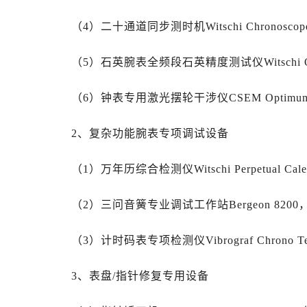
辽宁省朝阳市双塔区新华路劳力士售
辽宁省丹东市振兴区七经街劳力士售
（4）二十通道同步测时机Witschi Chronoscope
辽宁省抚顺市新抚区东一路劳力士售
（5）石英腕表全频段石英精度测试仪Witschi Q-T
辽宁省阜新市海州区解放大街劳力士
辽宁省葫芦岛市连山区中央路劳力士
（6）钟表专用激光摆轮干涉仪CSEM Optimum 
辽宁省锦州市古塔区中央大街劳力士
辽宁省辽阳市白塔区新运大街劳力士
2、复杂功能腕表专项调试设备
辽宁省盘锦市兴隆台区石油大街劳力
辽宁省铁岭市银州区南马路劳力士售
（1）万年历综合检测仪Witschi Perpetual Calen
辽宁省营口市站前区市府路与渤海大
辽宁省沈阳市沈河区中街路137号亨
（2）三问音簧专业调试工作站Bergeon 8200，
辽宁省沈阳市沈河区中街路83号亨
北京市朝阳区建国门外大街甲6号华熙
（3）计时码表专项检测仪Vibrograf Chrono Te
北京市东城区东长安街1号王府井东方
河北省保定市竞秀区朝阳北大街北国
3、表盘/指针修复专用设备
内蒙古自治区阿拉善盟市左旗土尔扈