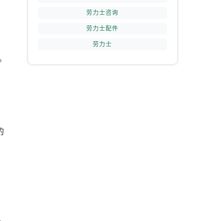
劳力士咨询
劳力士配件
工
劳力士
。
的
提前预约）
，
的