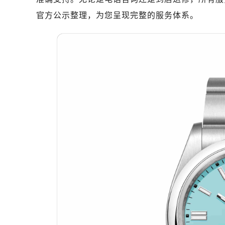
嘉兴市南湖区广益路705号嘉兴世界贸
官方公示整理，为您呈现完整的服务体系。
南昌市红谷滩新区红谷中大道998号
济南市历下区经十路11111号华润中
广州市天河区天河路230号万菱汇国
广州市越秀区环市东路371-375号
深圳市罗湖区深南东路5001号华润大
惠州市惠城区江北文昌一路7号华贸大
厦门市思明区湖滨东路95号华润大厦写
福州市鼓楼区五四路128-1号恒力城
成都市锦江区人民东路6号SAC东原中
重庆市江北区观音桥步行街2号融恒时
长沙市芙蓉区定王台街道建湘路393
郑州市二七区铭功路10号华润大厦写字
太原市迎泽区解放路15号亨得利名
沈阳市沈河区中街路137号亨得利名
沈阳市沈河区中街路83号亨得利名