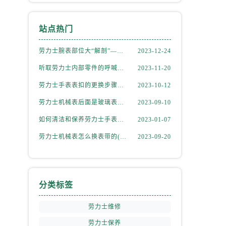
站点热门
劳力士腕表部位大“解剖”——劳力士大讲堂开课啦！
2023-12-24
听取劳力士内部零件的呼喊，似有无尽的故事等待我们去探索
2023-11-20
劳力士手表表扣的更换步骤（如何更换手表的表扣）
2023-10-12
劳力士机械表后面是玻璃表盘(如何正确清洁和保养)
2023-09-10
如何清洁和保养劳力士手表的机芯
2023-01-07
劳力士机械表怎么换表带的(简单易学的步骤)
2023-09-20
分类标签
劳力士维修
劳力士保养