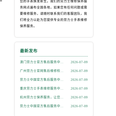
您的手表焕发新生。我们的劳力士维修保养服
务网点遍布全国各地，如果您有任何问题或需
要维修服务，请随时联系我们的客服团队，我
们将全力以赴为您提供专业的劳力士手表维修
保养服务。
最新发布
澳门劳力士官方售后服务中心｜完整地址与客服电话权威信息公示（2026年7月更新）
2026-07-09
广州劳力士官网售后维修检测服务中心权威公示（2026年7月最新）
2026-07-09
劳力士中国官方售后服务中心｜网点地址与售后服务电话权威信息声明（2026年7月最新）
2026-07-09
）
重庆劳力士手表维修服务中心专业售后维修保养服务权威公示（2026年7月最新）
2026-07-09
杭州劳力士保养服务，让您的腕表运行如初权威公示（2026年7月最新）
2026-07-09
劳力士中国官方售后服务中心｜最新电话和详细维修地址权威信息通知（2026年7月最新）
2026-07-09