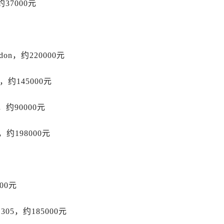
，约37000元
街劳力士售后服务中心（需提前预约）
3号王府井百货名表维修劳力士售后服务中心（需提前预约）
力士售后服务中心（需提前预约）
霍洛街劳力士售后服务中心（需提前预约）
don，约220000元
央街劳力士售后服务中心（需提前预约）
街劳力士售后服务中心（需提前预约）
，约145000元
路劳力士售后服务中心（需提前预约）
大街劳力士售后服务中心（需提前预约）
o，约90000元
市光明街与额尔敦路交叉口劳力士售后服务中心（需提前预约）
安大街劳力士售后服务中心（需提前预约）
o，约198000元
后服务中心（需提前预约）
服务中心（需提前预约）
后服务中心（需提前预约）
00元
后服务中心（需提前预约）
街交叉口劳力士售后服务中心（需提前预约）
05，约185000元
街交汇处劳力士售后服务中心（需提前预约）