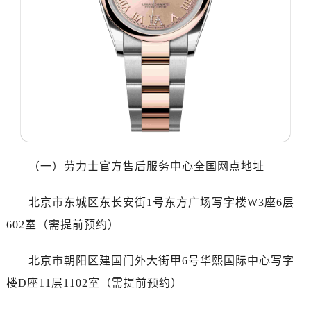
温州市鹿城区锦绣路1067号置信广场10层1015室（需提前预约）
哈尔滨市道里区友谊西路600号富力中心T2座写字楼29层03室（需提前预约）
大连市中山区人民路15号国际金融大厦7层G室（需提前预约）
佛山市禅城区季华五路57号万科金融中心C座12层1205室（需提前预约）
东莞市东城街道鸿福东路1号民盈国贸中心T1写字楼9层907室（需提前预约）
无锡市梁溪区人民中路139号恒隆广场写字楼1座11层1104室（需提前预约）
南通市崇川区工农路57号圆融广场写字楼16层1603室（需提前预约）
苏州市苏州工业园区星港街199号苏州中心办公楼C座22层08室（需提前预约）
武汉市江汉区解放大道686号世界贸易大厦38层09室（需提前预约）
（一）劳力士官方售后服务中心全国网点地址
南宁市青秀区金湖路59号地王大厦12楼1224室（需提前预约）
合肥市蜀山区潜山路111号万象城华润大厦B座12楼03室（需提前预约）
北京市东城区东长安街1号东方广场写字楼W3座6层
泉州市丰泽区宝洲路729号浦西万达中心写字楼A座7楼709室（需提前预约）
602室（需提前预约）
青岛市南区山东路6号华润大厦B座22层04室（需提前预约）
烟台市芝罘区胜利路139号万达金融中心A座907室（需提前预约）
北京市朝阳区建国门外大街甲6号华熙国际中心写字
长春市朝阳区西安大路727号中银大厦A座(旺进大厦)18层09室（需提前预约）
楼D座11层1102室（需提前预约）
贵阳市南明区都司高架桥路33号亨特国际金融中心14楼14D（需提前预约）