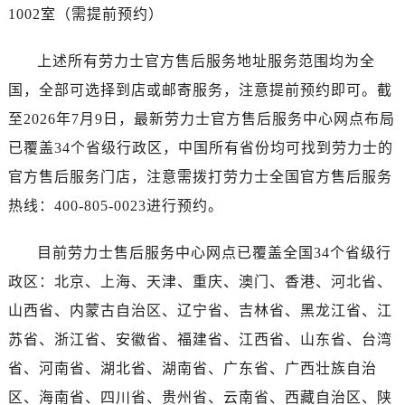
广东省肇庆市端州区信安大道与砚都大道交汇处劳力士售后服务中心（需提前预约）
1002室（需提前预约）
广西壮族自治区百色市右江区中山二路劳力士售后服务中心（需提前预约）
广西壮族自治区北海市海城区北京路劳力士售后服务中心（需提前预约）
上述所有劳力士官方售后服务地址服务范围均为全
广西壮族自治区崇左市江州区石景林街道友谊大道与丽川路交汇处劳力士售后服务中心（需提前预约）
国，全部可选择到店或邮寄服务，注意提前预约即可。截
广西壮族自治区防城港市港口区金花茶大道劳力士售后服务中心（需提前预约）
至2026年7月9日，最新劳力士官方售后服务中心网点布局
广西壮族自治区贵港市港北区港城街道布山大道与仙衣路交叉口劳力士售后服务中心（需提前预约）
已覆盖34个省级行政区，中国所有省份均可找到劳力士的
广西壮族自治区桂林市秀峰区红岭路劳力士售后服务中心（需提前预约）
官方售后服务门店，注意需拨打劳力士全国官方售后服务
广西壮族自治区河池市金城江区金城江街道朝阳路劳力士售后服务中心（需提前预约）
热线：400-805-0023进行预约。
广西壮族自治区贺州市八步区城东街道灵峰南路劳力士售后服务中心（需提前预约）
广西壮族自治区来宾市兴宾区桂中大道劳力士售后服务中心（需提前预约）
目前劳力士售后服务中心网点已覆盖全国34个省级行
广西壮族自治区柳州市城中区中山中路劳力士售后服务中心（需提前预约）
政区：北京、上海、天津、重庆、澳门、香港、河北省、
广西壮族自治区钦州市钦南区金海湾东大街劳力士售后服务中心（需提前预约）
山西省、内蒙古自治区、辽宁省、吉林省、黑龙江省、江
广西壮族自治区梧州市万秀区龙湖镇高旺路劳力士售后服务中心（需提前预约）
广西壮族自治区玉林市玉州区金玉路劳力士售后服务中心（需提前预约）
苏省、浙江省、安徽省、福建省、江西省、山东省、台湾
海南省儋州市儋州市那大镇兰洋北路劳力士售后服务中心（需提前预约）
省、河南省、湖北省、湖南省、广东省、广西壮族自治
海南省东方市八所镇解放西路劳力士售后服务中心（需提前预约）
区、海南省、四川省、贵州省、云南省、西藏自治区、陕