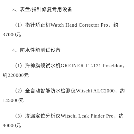
陕西省宝鸡市渭滨区经二路劳力士售后服务中心（需提前预约）
3、表盘/指针修复专用设备
陕西省汉中市汉台区北大街劳力士售后服务中心（需提前预约）
陕西省商洛市商州区州城街劳力士售后服务中心（需提前预约）
（1）指针矫正机Watch Hand Corrector Pro，约
陕西省铜川市王益区红旗街劳力士售后服务中心（需提前预约）
37000元
陕西省渭南市临渭区东风大街劳力士售后服务中心（需提前预约）
陕西省咸阳市秦都区沣西新城统一西路与白马河路交汇处劳力士售后服务中心（需提前预约）
4、防水性能测试设备
陕西省延安市宝塔区中心街劳力士售后服务中心（需提前预约）
陕西省榆林市榆阳区长兴路劳力士售后服务中心（需提前预约）
（1）海神旗舰试水机GREINER LT-121 Poseidon，
新疆维吾尔自治区阿克苏市东大街劳力士售后服务中心（需提前预约）
约220000元
新疆维吾尔自治区阿拉尔市胜利大道劳力士售后服务中心（需提前预约）
新疆维吾尔自治区阿拉山口市友好路劳力士售后服务中心（需提前预约）
（2）全自动智能防水检测仪Witschi ALC2000，约
新疆维吾尔自治区阿勒泰市解放路劳力士售后服务中心（需提前预约）
145000元
新疆维吾尔自治区阿图什市光明路劳力士售后服务中心（需提前预约）
新疆维吾尔自治区白杨市军垦路劳力士售后服务中心（需提前预约）
（3）渗漏定位分析仪Witschi Leak Finder Pro，约
新疆维吾尔自治区北屯市团结路劳力士售后服务中心（需提前预约）
90000元
新疆维吾尔自治区博乐市博乐市北京路劳力士售后服务中心（需提前预约）