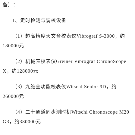
湖南省岳阳市岳阳楼区东茅岭路劳力士售后服务中心（需提前预约）
备）：
湖南省张家界市永定区解放路劳力士售后服务中心（需提前预约）
湖南省长沙市芙蓉区建湘路393号世茂环球金融中心写字楼10层1013室劳力士售后服务中心（需提前预约）
1、走时检测与调校设备
湖南省株洲市芦淞区建设南路劳力士售后服务中心（需提前预约）
（1）超高精度天文台校表仪Vibrograf S-3000，约
甘肃省白银市白银区北京路劳力士售后服务中心（需提前预约）
甘肃省定西市安定区解放路劳力士售后服务中心（需提前预约）
180000元
甘肃省敦煌市沙州镇阳关中路劳力士售后服务中心（需提前预约）
（2）机械表校表仪Greiner Vibrograf ChronoScope
甘肃省合作市人民街劳力士售后服务中心（需提前预约）
甘肃省嘉峪关市雄关区新华中路劳力士售后服务中心（需提前预约）
X，约128000元
甘肃省金昌市金川区北京路劳力士售后服务中心（需提前预约）
（3）九维全功能校表仪Witschi Senior 9D，约
甘肃省酒泉市肃州区西大街劳力士售后服务中心（需提前预约）
甘肃省临夏市城南街道团结路劳力士售后服务中心（需提前预约）
260000元
甘肃省陇南市武都区人民路劳力士售后服务中心（需提前预约）
（4）二十通道同步测时机Witschi Chronoscope M20
甘肃省平凉市崆峒区西大街劳力士售后服务中心（需提前预约）
甘肃省庆阳市西峰区南大街劳力士售后服务中心（需提前预约）
G3，约380000元
甘肃省天水市秦州区民主路劳力士售后服务中心（需提前预约）