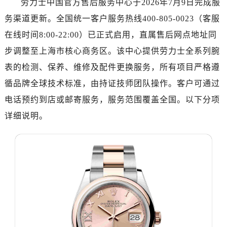
劳力士中国官方售后服务中心于2026年7月9日完成服
南昌市红谷滩新区红谷中大道998号绿地双子塔（中央广场）A1座办公楼14层07室（需提前预约）
务渠道更新。全国统一客户服务热线400-805-0023（客服
济南市历下区经十路11111号华润中心写字楼（万象城）15层1508室（需提前预约）
广州市天河区天河路230号万菱汇国际中心写字楼A塔7层704室（需提前预约）
在线时间8:00-22:00）已正式启用，直属售后网点地址同
广州市越秀区环市东路371-375号世界贸易中心大厦南塔写字楼15层07室（需提前预约）
步调整至上海市核心商务区。该中心提供劳力士全系列腕
深圳市罗湖区深南东路5001号华润大厦写字楼17层1701室（需提前预约）
表的检测、保养、维修及配件更换服务，所有项目严格遵
惠州市惠城区江北文昌一路7号华贸大厦写字楼1座30层05室（需提前预约）
循品牌全球技术标准，由持证技师团队操作。客户可通过
厦门市思明区湖滨东路95号华润大厦写字楼B座11层1104室（需提前预约）
电话预约到店或邮寄服务，服务范围覆盖全国。以下分项
福州市鼓楼区五四路128-1号恒力城写字楼15层03室（需提前预约）
详细说明。
成都市锦江区人民东路6号SAC东原中心写字楼24层2406B室（需提前预约）
重庆市江北区观音桥步行街2号融恒时代广场写字楼9层902室（需提前预约）
长沙市芙蓉区定王台街道建湘路393号世茂环球金融中心写字楼（芙蓉广场）10层13室（需提前预约）
郑州市二七区铭功路10号华润大厦写字楼29层2905室（需提前预约）
太原市迎泽区解放路15号亨得利名表服务中心（品牌授权店）3层整层（需提前预约）
沈阳市沈河区中街路137号亨得利名表服务中心（品牌授权店）1层整层（需提前预约）
沈阳市沈河区中街路83号亨得利名表服务中心（品牌授权店）1层整层（需提前预约）
乌鲁木齐市天山区红山路26号时代广场（CCMALL）C座17层17-B（需提前预约）