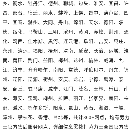
河南省漯河市源汇区交通路劳力士售后服务中心（需提前预约）
乡、衡水、牡丹江、德州、聊城、包头、淮安、宜昌、许
河南省南阳市宛城区范蠡东路与南都路交叉口劳力士售后服务中心（需提前预约）
昌、邢台、宿迁、丽水、蚌埠、上饶、晋中、葫芦岛、四
河南省平顶山市卫东区建设路劳力士售后服务中心（需提前预约）
平、宜春、滁州、大同、舟山、绵阳、天水、德阳、承
河南省濮阳市大华龙区开州路绿城路交叉口劳力士售后服务中心（需提前预约）
德、绥化、马鞍山、三明、滨州、黄冈、赤峰、荆州、通
河南省三门峡市湖滨区和平路劳力士售后服务中心（需提前预约）
化、鸡西、佳木斯、黑河、连云港、阜阳、吉安、枣庄、
河南省商丘市梁园区神火大道劳力士售后服务中心（需提前预约）
永州、清远、揭阳、梧州、渭南、延安、长治、运城、淮
河南省新乡市红旗区人民路劳力士售后服务中心（需提前预约）
南、莆田、荆门、益阳、梅州、达州、榆林、威海、九
河南省信阳市浉河区东方红大道劳力士售后服务中心（需提前预约）
河南省许昌市魏都区建安大道与八龙路交叉口劳力士售后服务中心（需提前预约）
江、济宁、齐齐哈尔、南阳、常德、呼伦贝尔、丹东、锦
河南省郑州市二七区民主路10号华润大厦29层2905室劳力士售后服务中心（需提前预约）
州、辽阳、辽源、衢州、安庆、龙岩、宁德、鹰潭、泰
河南省周口市川汇区七一路劳力士售后服务中心（需提前预约）
安、商丘、驻马店、咸宁、江门、茂名、玉林、乐山、南
河南省驻马店市驿城区乐山大道与置地大道交叉口劳力士售后服务中心（需提前预约）
充、雅安、宝鸡、柳州、拉萨、丽江、张家界、襄阳、株
湖北省鄂州市鄂城区文星大道劳力士售后服务中心（需提前预约）
洲、遵义、鄂尔多斯、阳泉、昆山、黄石、湘潭、十堰、
湖北省黄冈市黄州区赤壁大道劳力士售后服务中心（需提前预约）
漳州、攀枝花、香港、台北等，共计360+网点，均有劳力
湖北省黄石市黄石港区武汉路劳力士售后服务中心（需提前预约）
士官方售后服务网点，详细信息需拨打劳力士全国官方售
湖北省荆门市东宝中天街步行街劳力士售后服务中心（需提前预约）