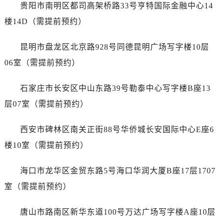
广东省广州市天河区天河路230号万菱汇国际中心A塔7层704室劳力士售后服务中心（需提前预约）
贵阳市南明区都司高架桥路33号亨特国际金融中心14
广东省广州市越秀区环市东路371-375号世界贸易中心大厦南塔15层1507室劳力士售后服务中心（需提前预约）
楼14D（需提前预约）
广东省河源市源城区越王大道劳力士售后服务中心（需提前预约）
广东省惠州市惠城区江北文昌一路7号华贸大厦1座30层3005室劳力士售后服务中心（需提前预约）
昆明市盘龙区北京路928号同德昆明广场写字楼10层
广东省江门市蓬江区广场西路劳力士售后服务中心（需提前预约）
06室（需提前预约）
广东省揭阳市榕城进贤门步行街劳力士售后服务中心（需提前预约）
广东省茂名市电白区水东街道迎宾大道劳力士售后服务中心（需提前预约）
石家庄市长安区中山东路39号勒泰中心写字楼B座13
广东省梅州市梅江区金燕大道劳力士售后服务中心（需提前预约）
层07室（需提前预约）
广东省清远市清城区湖西路劳力士售后服务中心（需提前预约）
广东省汕头市龙湖区长平路劳力士售后服务中心（需提前预约）
西安市碑林区南关正街88号华侨城长安国际中心E座6
广东省汕尾市城区香洲街道园林社区翠园街劳力士售后服务中心（需提前预约）
楼10室（需提前预约）
广东省韶关市武江区芙蓉新区与老城中心交汇处劳力士售后服务中心（需提前预约）
广东省深圳市罗湖区深南东路5001号华润大厦17层1701室劳力士售后服务中心（需提前预约）
海口市龙华区金贸东路5号海口华润大厦B座17层1707
广东省阳江市江城区东风一路劳力士售后服务中心（需提前预约）
室（需提前预约）
广东省云浮市云城区金山路劳力士售后服务中心（需提前预约）
广东省湛江市赤坎区观海北路劳力士售后服务中心（需提前预约）
唐山市路南区新华东道100号万达广场写字楼A座10层