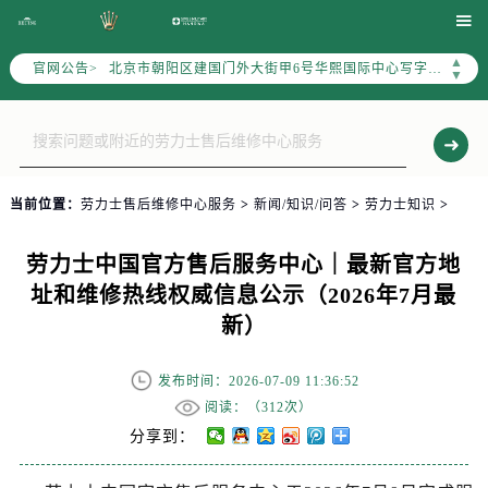
北京市东城区东长安街1号东方广场写字楼W3座6层602室（需提前预约）

北京市朝阳区建国门外大街甲6号华熙国际中心写字楼D座11层1102室（需提前预约）
▲
官网公告>
天津市和平区赤峰道136号天津国际金融中心写字楼26层2603室（需提前预约）
▼
上海市徐汇区虹桥路3号港汇中心写字楼2座37层3705室（需提前预约）
上海市黄浦区南京东路299号宏伊国际广场写字楼8层806室（需提前预约）
南京市秦淮区中山南路1号（新街口）南京中心写字楼22层C1-1室（需提前预约）
常州市新北区龙锦路1590号现代传媒中心写字楼5号楼10层1008室（需提前预约）
当前位置：
劳力士售后维修中心服务
>
新闻/知识/问答
>
劳力士知识
>
徐州市鼓楼区淮海东路29号苏宁广场IFC国际金融中心写字楼35层3508室（需提前预约）
扬州市邗江区国展路29号星耀天地写字楼1号楼18层1803室（需提前预约）
劳力士中国官方售后服务中心｜最新官方地
盐城市盐都区世纪大道5号盐城金融城写字楼1号楼16层1604室（需提前预约）
址和维修热线权威信息公示（2026年7月最
泰州市海陵区永定东路399号置地商务中心东塔写字楼（华润万象城）17层1706室（需提前预约）
新）
宁波市江北区大闸南路500号来福士广场办公楼20层2009室（需提前预约）
杭州市上城区钱江路1366号华润大厦写字楼A座5层503-5室（需提前预约）
发布时间：2026-07-09 11:36:52
金华市金东区东市南街777号金华万达广场写字楼4号楼22层2209室（需提前预约）
阅读：（
312次）
绍兴市越城区胜利东路379号世茂天际中心写字楼8层805室（需提前预约）
分享到：
嘉兴市南湖区广益路705号嘉兴世界贸易中心写字楼A座13层1304室（需提前预约）