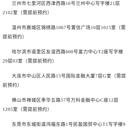
江苏省徐州市鼓楼区淮海东路29号苏宁广场IFC国际金融中心35层3508室劳力士售后服务中心（需提前预约）
兰州市七里河区西津西路16号兰州中心写字楼21层
江苏省盐城市盐都区世纪大道5号盐城金融城写字楼1号楼16层1604室劳力士售后服务中心（需提前预约）
2102室（需提前预约）
江苏省扬州市邗江区国展路29号星耀天地写字楼1号楼18层1803室劳力士售后服务中心（需提前预约）
江苏省镇江市京口区中山东路劳力士售后服务中心（需提前预约）
温州市鹿城区锦绣路1067号置信广场10层1015室（需
江西省抚州市临川区赣东大道劳力士售后服务中心（需提前预约）
提前预约）
江西省赣州市章贡区文清路劳力士售后服务中心（需提前预约）
江西省吉安市吉州区井冈山大道劳力士售后服务中心（需提前预约）
哈尔滨市道里区友谊西路600号富力中心T2座写字楼
江西省景德镇市珠山区珠山中路劳力士售后服务中心（需提前预约）
29层03室（需提前预约）
江西省九江市浔阳区浔阳路劳力士售后服务中心（需提前预约）
江西省南昌市红谷滩新区红谷中大道998号绿地双子塔（中央广场）A1座办公楼14层1407室劳力士售后服务中心（需提前预约）
大连市中山区人民路15号国际金融大厦7层G室（需提
江西省萍乡市安源区萍安北大道与康庄路交叉口劳力士售后服务中心（需提前预约）
前预约）
江西省上饶市信州区滨江西路劳力士售后服务中心（需提前预约）
江西省新余市渝水区北湖西路劳力士售后服务中心（需提前预约）
佛山市禅城区季华五路57号万科金融中心C座12层
江西省宜春市袁州区中山中路劳力士售后服务中心（需提前预约）
1205室（需提前预约）
江西省鹰潭市月湖区胜利东路劳力士售后服务中心（需提前预约）
山东省德州市德城区东风中路劳力士售后服务中心（需提前预约）
东莞市东城街道鸿福东路1号民盈国贸中心T1写字楼9