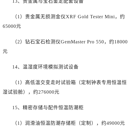
13、贵金属与宝石鉴定配套设备
河北省唐山市路南区新华东道100号万达广场写字楼A座10层1002室劳力士售后服务中心（需提前预约）
台州市椒江区东海大道1800号腾达中心东1幢20楼2002室劳力士售后服务中心（需提前预约）
（1）贵金属无损测金仪XRF Gold Tester Mini，约
呼和浩特市玉泉区大学西街70号华润万象城写字楼（鄂尔多斯大厦）23层2326室劳力士售后服务中心（需提前预约）
65000元
兰州市七里河区西津西路16号兰州中心写字楼21层2102室劳力士售后服务中心（需提前预约）
重庆市解放碑渝中区民权路28号英利国际金融中心写字楼20层01室劳力士售后服务中心（需提前预约）
（2）钻石宝石检测仪GemMaster Pro 550，约18000
节假日正常营业！
元
14、温湿度环境模拟测试设备
（1）高低温交变走时试验箱（定制钟表专用恒温恒
湿试验舱），约276000元
15、精密存储与配件恒温防潮柜
（1）润滑油恒温防潮存储柜（定制），约49000元