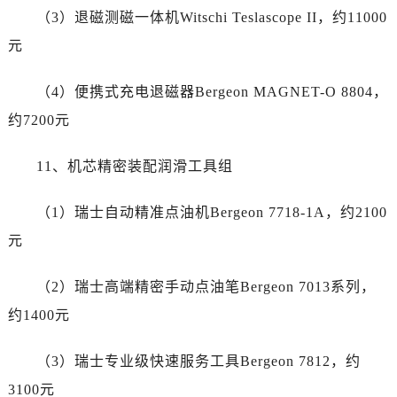
云南省红河哈尼族彝族自治州蒙自市天马路劳力士售后服务中心（需提前预约）
（3）退磁测磁一体机Witschi Teslascope II，约11000
云南省丽江市古城区七星街劳力士售后服务中心（需提前预约）
元
云南省临沧市临翔区世纪路劳力士售后服务中心（需提前预约）
云南省怒江傈僳族自治州泸水市人民路劳力士售后服务中心（需提前预约）
（4）便携式充电退磁器Bergeon MAGNET-O 8804，
云南省普洱市思茅区振兴大道劳力士售后服务中心（需提前预约）
约7200元
云南省曲靖市麒麟区学府路劳力士售后服务中心（需提前预约）
云南省文山壮族苗族自治州文山市东风路劳力士售后服务中心（需提前预约）
11、机芯精密装配润滑工具组
云南省西双版纳傣族自治州景洪市宣慰大道劳力士售后服务中心（需提前预约）
云南省玉溪市红塔区南北大街劳力士售后服务中心（需提前预约）
（1）瑞士自动精准点油机Bergeon 7718-1A，约2100
云南省昭通市昭阳区青年路劳力士售后服务中心（需提前预约）
元
重庆市江北区观音桥步行街2号融恒时代广场9层902室劳力士售后服务中心（需提前预约）
新疆维吾尔自治区乌鲁木齐市天山区红山路26号时代广场（CCMALL）C座17层17-B劳力士售后服务中心（需提前预约）
（2）瑞士高端精密手动点油笔Bergeon 7013系列，
浙江省温州市鹿城区锦绣路1067号置信广场10层1015室劳力士售后服务中心（需提前预约）
约1400元
黑龙江省哈尔滨市道里区友谊西路600号富力中心T2座写字楼29层03室室劳力士售后服务中心（需提前预约）
辽宁省大连市中山区人民路15号国际金融大厦7层G室劳力士售后服务中心（需提前预约）
（3）瑞士专业级快速服务工具Bergeon 7812，约
广东省佛山市禅城区季华五路57号万科金融中心C座12层1205室劳力士售后服务中心（需提前预约）
3100元