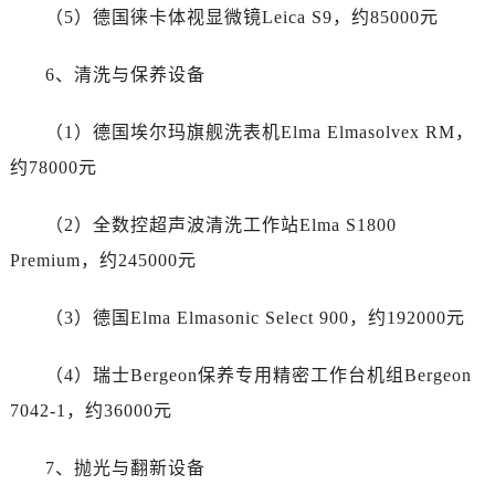
新疆维吾尔自治区塔城市塔城地区闻琴路劳力士售后服务中心（需提前预约）
（5）德国徕卡体视显微镜Leica S9，约85000元
新疆维吾尔自治区铁门关市兴疆路劳力士售后服务中心（需提前预约）
新疆维吾尔自治区图木舒克市图木舒克市中兴街劳力士售后服务中心（需提前预约）
6、清洗与保养设备
新疆维吾尔自治区吐鲁番市高昌区文化中路文化中路劳力士售后服务中心（需提前预约）
（1）德国埃尔玛旗舰洗表机Elma Elmasolvex RM，
新疆维吾尔自治区乌苏市乌鲁木齐北路劳力士售后服务中心（需提前预约）
新疆维吾尔自治区五家渠市长征西街劳力士售后服务中心（需提前预约）
约78000元
新疆维吾尔自治区新星市东风路劳力士售后服务中心（需提前预约）
（2）全数控超声波清洗工作站Elma S1800
新疆维吾尔自治区伊宁市解放西路劳力士售后服务中心（需提前预约）
贵州省安顺市西秀区中华南路劳力士售后服务中心（需提前预约）
Premium，约245000元
贵州省毕节市七星关区松山路劳力士售后服务中心（需提前预约）
（3）德国Elma Elmasonic Select 900，约192000元
贵州省六盘水市钟山区钟山大道劳力士售后服务中心（需提前预约）
贵州省黔东南苗族侗族自治州凯里市北京西路劳力士售后服务中心（需提前预约）
（4）瑞士Bergeon保养专用精密工作台机组Bergeon
贵州省黔西南布依族苗族自治州兴义市大道与桔香路交汇处劳力士售后服务中心（需提前预约）
7042-1，约36000元
贵州省铜仁市碧江区民主路劳力士售后服务中心（需提前预约）
贵州省遵义市红花岗区共青大道与嵩山路交叉口劳力士售后服务中心（需提前预约）
7、抛光与翻新设备
四川省阿坝州市马尔康市团结街劳力士售后服务中心（需提前预约）