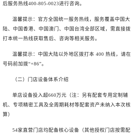
湖北省荆州市荆州区荆中路劳力士售后服务中心（需提前预约）
后服务热线400-805-0023进行咨询。
湖北省十堰市茅箭区人民北路劳力士售后服务中心（需提前预约）
温馨提示：官方全国统一服务热线，服务覆盖中国大
湖北省随州市曾都区青年路劳力士售后服务中心（需提前预约）
湖北省咸宁市咸安区长安大道劳力士售后服务中心（需提前预约）
陆、中国香港、中国澳门、中国台湾全部区域，需直接拨
湖北省襄阳市樊城区长虹路与人民路交叉口劳力士售后服务中心（需提前预约）
打本统一热线获取售后、咨询等相关服务。
湖北省孝感市孝南区复兴大道劳力士售后服务中心（需提前预约）
湖北省宜昌市西陵区夷陵大道与港窑路劳力士售后服务中心（需提前预约）
温馨提示：中国大陆以外地区拨打本 400 热线，请在
湖南省常德市武陵区人民路劳力士售后服务中心（需提前预约）
号码前加拨“+86”。
湖南省郴州市北湖区国庆北路劳力士售后服务中心（需提前预约）
湖南省衡阳市雁峰区解放路劳力士售后服务中心（需提前预约）
（二）门店设备体系介绍
湖南省怀化市鹤城区迎丰中路劳力士售后服务中心（需提前预约）
单店设备投入超660万元（注：另有配套专用定制辅
湖南省娄底市娄星区长青街劳力士售后服务中心（需提前预约）
湖南省邵阳市双清区东风路劳力士售后服务中心（需提前预约）
机、专项精密工具及全周期耗材等配套资产未纳入本次核
湖南省湘潭市雨湖区莲城大道劳力士售后服务中心（需提前预约）
算）
湖南省益阳市赫山区桃花仑路劳力士售后服务中心（需提前预约）
湖南省永州市冷水滩区永州大道与中兴路交叉口劳力士售后服务中心（需提前预约）
54家直营门店均配备核心设备（其他授权门店按需配