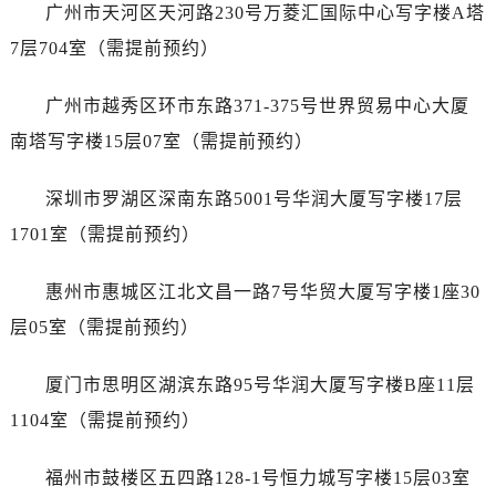
内蒙古自治区包头市青山区幸福路甲3号王府井百货名表维修劳力士售后服务中心（需提前预约）
广州市天河区天河路230号万菱汇国际中心写字楼A塔
内蒙古自治区赤峰市红山区哈达街劳力士售后服务中心（需提前预约）
7层704室（需提前预约）
内蒙古自治区鄂尔多斯市东胜区伊金霍洛街劳力士售后服务中心（需提前预约）
内蒙古自治区呼伦贝尔市海拉尔区中央街劳力士售后服务中心（需提前预约）
广州市越秀区环市东路371-375号世界贸易中心大厦
内蒙古自治区通辽市科尔沁区明仁大街劳力士售后服务中心（需提前预约）
南塔写字楼15层07室（需提前预约）
内蒙古自治区乌海市海勃湾区人民南路劳力士售后服务中心（需提前预约）
内蒙古自治区乌兰察布市集宁区恩和大街劳力士售后服务中心（需提前预约）
深圳市罗湖区深南东路5001号华润大厦写字楼17层
内蒙古自治区锡林郭勒盟市锡林浩特市光明街与额尔敦路交叉口劳力士售后服务中心（需提前预约）
1701室（需提前预约）
内蒙古自治区兴安盟市乌兰浩特市兴安大街劳力士售后服务中心（需提前预约）
山西省大同市平城区迎宾街劳力士售后服务中心（需提前预约）
惠州市惠城区江北文昌一路7号华贸大厦写字楼1座30
山西省晋城市城区黄华街劳力士售后服务中心（需提前预约）
层05室（需提前预约）
山西省晋中市榆次区顺城街劳力士售后服务中心（需提前预约）
山西省临汾市尧都区解放路劳力士售后服务中心（需提前预约）
厦门市思明区湖滨东路95号华润大厦写字楼B座11层
山西省吕梁市离石区永宁中路与建设街交叉口劳力士售后服务中心（需提前预约）
1104室（需提前预约）
山西省朔州市朔城区怡西路与鄯阳西街交汇处劳力士售后服务中心（需提前预约）
山西省忻州市忻府区和平东街与七一南路交叉口劳力士售后服务中心（需提前预约）
福州市鼓楼区五四路128-1号恒力城写字楼15层03室