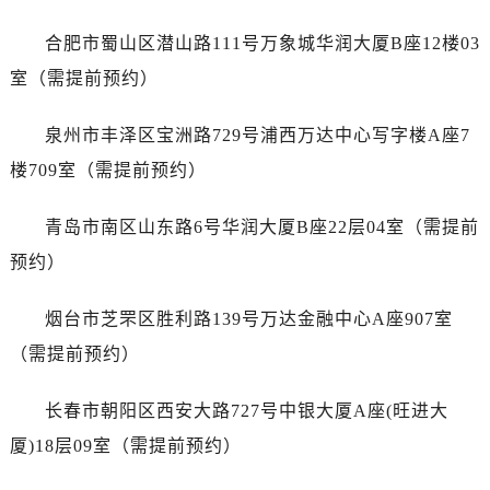
浙江省金华市金东区东市南街777号金华万达广场4号楼22楼2209室劳力士售后服务中心（需提前预约）
浙江省丽水市莲都区解放街劳力士售后服务中心（需提前预约）
合肥市蜀山区潜山路111号万象城华润大厦B座12楼03
浙江省宁波市江北区大闸南路500号来福士广场办公楼20层2009室劳力士售后服务中心（需提前预约）
室（需提前预约）
浙江省衢州市柯城区上街劳力士售后服务中心（需提前预约）
浙江省绍兴市越城区胜利东路379号世茂天际中心写字楼8层805室劳力士售后服务中心（需提前预约）
泉州市丰泽区宝洲路729号浦西万达中心写字楼A座7
浙江省舟山市定海区解放东路劳力士售后服务中心（需提前预约）
楼709室（需提前预约）
澳门特别行政区大堂区议事亭前地（新马路）劳力士售后服务中心（需提前预约）
澳门特别行政区风顺堂区南湾大马路劳力士售后服务中心（需提前预约）
青岛市南区山东路6号华润大厦B座22层04室（需提前
澳门特别行政区花地玛堂区关闸广场劳力士售后服务中心（需提前预约）
预约）
澳门特别行政区花王堂区大三巴商圈劳力士售后服务中心（需提前预约）
澳门特别行政区嘉模堂区官也街劳力士售后服务中心（需提前预约）
烟台市芝罘区胜利路139号万达金融中心A座907室
澳门省路氹城市金光大道劳力士售后服务中心（需提前预约）
（需提前预约）
澳门特别行政区望德堂区塔石广场劳力士售后服务中心（需提前预约）
福建省福州市鼓楼区五四路128-1号恒力城写字楼15层03室劳力士售后服务中心（需提前预约）
长春市朝阳区西安大路727号中银大厦A座(旺进大
福建省厦门市思明区湖滨东路95号万象城华润大厦B座11层1104室劳力士售后服务中心（需提前预约）
厦)18层09室（需提前预约）
广东省潮州市潮安区新风路与潮汕路交汇处劳力士售后服务中心（需提前预约）