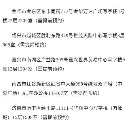
辽宁省丹东市振兴区七经街劳力士售后服务中心（需提前预约）
辽宁省抚顺市新抚区东一路劳力士售后服务中心（需提前预约）
金华市金东区东市南街777号金华万达广场写字楼4号
辽宁省阜新市海州区解放大街劳力士售后服务中心（需提前预约）
楼22层2209室（需提前预约）
辽宁省葫芦岛市连山区中央路劳力士售后服务中心（需提前预约）
辽宁省锦州市古塔区中央大街劳力士售后服务中心（需提前预约）
绍兴市越城区胜利东路379号世茂天际中心写字楼8层
辽宁省辽阳市白塔区新运大街劳力士售后服务中心（需提前预约）
805室（需提前预约）
辽宁省盘锦市兴隆台区石油大街劳力士售后服务中心（需提前预约）
辽宁省铁岭市银州区南马路劳力士售后服务中心（需提前预约）
嘉兴市南湖区广益路705号嘉兴世界贸易中心写字楼A
辽宁省营口市站前区市府路与渤海大街交叉口劳力士售后服务中心（需提前预约）
座13层1304室（需提前预约）
辽宁省沈阳市沈河区中街路137号亨得利名表维修授权店1楼劳力士售后服务中心（需提前预约）
辽宁省沈阳市沈河区中街路83号亨得利名表维修授权店1楼劳力士售后服务中心（需提前预约）
南昌市红谷滩新区红谷中大道998号绿地双子塔（中
北京市朝阳区建国门外大街甲6号华熙国际中心D座11层1102室劳力士售后服务中心（需提前预约）
央广场）A1座办公楼14层07室（需提前预约）
北京市东城区东长安街1号王府井东方广场W3座6层602室劳力士售后服务中心（需提前预约）
河北省保定市竞秀区朝阳北大街北国先天下劳力士售后服务中心（需提前预约）
济南市历下区经十路11111号华润中心写字楼（万象
内蒙古自治区阿拉善盟市左旗土尔扈特大街劳力士售后服务中心（需提前预约）
城）15层1508室（需提前预约）
内蒙古自治区巴彦淖尔市临河区新华街劳力士售后服务中心（需提前预约）