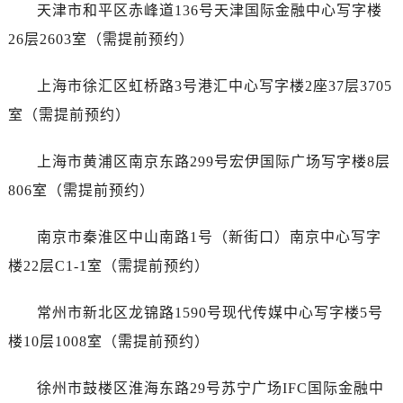
昆明市盘龙区北京路928号同德昆明广场写字楼10层06室（需提前预约）
天津市和平区赤峰道136号天津国际金融中心写字楼
石家庄市长安区中山东路39号勒泰中心写字楼B座13层07室（需提前预约）
26层2603室（需提前预约）
西安市碑林区南关正街88号华侨城长安国际中心E座6楼10室（需提前预约）
海口市龙华区金贸东路5号海口华润大厦B座17层1707室（需提前预约）
上海市徐汇区虹桥路3号港汇中心写字楼2座37层3705
唐山市路南区新华东道100号万达广场写字楼A座10层1002室（需提前预约）
室（需提前预约）
台州市椒江区东海大道1800号腾达中心东1幢20楼2002室（需提前预约）
内蒙古自治区呼和浩特市玉泉区大学西街70号华润万象城写字楼（鄂尔多斯大厦）23层2326室（需提前预约）
上海市黄浦区南京东路299号宏伊国际广场写字楼8层
甘肃省兰州市七里河区西津西路16号兰州中心写字楼21层2102室（需提前预约）
806室（需提前预约）
重庆市解放碑渝中区民权路28号英利国际金融中心写字楼20层01室（需提前预约）
黑龙江省大庆市萨尔图区会战大街劳力士售后服务中心（需提前预约）
南京市秦淮区中山南路1号（新街口）南京中心写字
黑龙江省鹤岗市向阳区红军路劳力士售后服务中心（需提前预约）
楼22层C1-1室（需提前预约）
黑龙江省黑河市爱辉区中央街劳力士售后服务中心（需提前预约）
黑龙江省鸡西市鸡冠区红军路劳力士售后服务中心（需提前预约）
常州市新北区龙锦路1590号现代传媒中心写字楼5号
黑龙江省佳木斯市向阳区长安路劳力士售后服务中心（需提前预约）
楼10层1008室（需提前预约）
黑龙江省牡丹江市东安区太平路劳力士售后服务中心（需提前预约）
黑龙江省七台河市桃山区大同街劳力士售后服务中心（需提前预约）
徐州市鼓楼区淮海东路29号苏宁广场IFC国际金融中