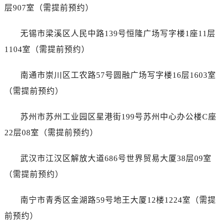
山东省东营市东营区济南路劳力士售后服务中心（需提前预约）
层907室（需提前预约）
山东省济南市历下区经十路11111号华润中心写字楼（万象城）15层1508室劳力士售后服务中心（需提前预约）
山东省济宁市任城区太白楼路劳力士售后服务中心（需提前预约）
无锡市梁溪区人民中路139号恒隆广场写字楼1座11层
山东省莱芜市文化南路8号银座商城名表维修一楼名表维修劳力士售后服务中心（需提前预约）
1104室（需提前预约）
山东省临沂市兰山区解放路劳力士售后服务中心（需提前预约）
山东省日照市东港区烟台路劳力士售后服务中心（需提前预约）
南通市崇川区工农路57号圆融广场写字楼16层1603室
山东省泰安市泰山区财源街道泰山大街劳力士售后服务中心（需提前预约）
（需提前预约）
山东省威海市环翠区新威海路89号振华商厦一楼名表维修劳力士售后服务中心（需提前预约）
山东省潍坊市奎文区东风东街劳力士售后服务中心（需提前预约）
苏州市苏州工业园区星港街199号苏州中心办公楼C座
山东省枣庄市滕州市北辛路与善国路交叉口劳力士售后服务中心（需提前预约）
22层08室（需提前预约）
山东省淄博市张店区金晶大道劳力士售后服务中心（需提前预约）
上海市黄浦区南京东路299号宏伊国际广场写字楼8层806室劳力士售后服务中心（需提前预约）
武汉市江汉区解放大道686号世界贸易大厦38层09室
上海市徐汇区虹桥路3号港汇中心2座37层3705室劳力士售后服务中心（需提前预约）
（需提前预约）
浙江省杭州市上城区钱江路1366号华润大厦A座5层503-5室劳力士售后服务中心（需提前预约）
浙江省湖州市吴兴区劳动路劳力士售后服务中心（需提前预约）
南宁市青秀区金湖路59号地王大厦12楼1224室（需提
浙江省嘉兴市南湖区广益路705号嘉兴世界贸易中心A座13层1304室劳力士售后服务中心（需提前预约）
前预约）