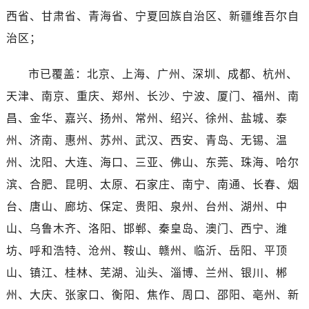
海南省琼海市嘉积镇东风路劳力士售后服务中心（需提前预约）
西省、甘肃省、青海省、宁夏回族自治区、新疆维吾尔自
海南省三沙市西沙区西沙群岛永兴岛北京路劳力士售后服务中心（需提前预约）
治区；
海南省三亚市吉阳区迎宾路劳力士售后服务中心（需提前预约）
海南省万宁市万城镇解放路劳力士售后服务中心（需提前预约）
市已覆盖：北京、上海、广州、深圳、成都、杭州、
海南省文昌市文城镇教育东路劳力士售后服务中心（需提前预约）
天津、南京、重庆、郑州、长沙、宁波、厦门、福州、南
海南省五指山市通什镇三月三大道劳力士售后服务中心（需提前预约）
昌、金华、嘉兴、扬州、常州、绍兴、徐州、盐城、泰
香港特别行政区尖沙咀区油尖旺区广东道劳力士售后服务中心（需提前预约）
州、济南、惠州、苏州、武汉、西安、青岛、无锡、温
香港特别行政区金钟区中西区金钟道劳力士售后服务中心（需提前预约）
香港特别行政区九龙区油尖旺区弥敦道劳力士售后服务中心（需提前预约）
州、沈阳、大连、海口、三亚、佛山、东莞、珠海、哈尔
香港特别行政区铜锣湾区湾仔区轩尼诗道劳力士售后服务中心（需提前预约）
滨、合肥、昆明、太原、石家庄、南宁、南通、长春、烟
河南省安阳市文峰区解放大道劳力士售后服务中心（需提前预约）
台、唐山、廊坊、保定、贵阳、泉州、台州、湖州、中
河南省鹤壁市淇滨区九州路劳力士售后服务中心（需提前预约）
山、乌鲁木齐、洛阳、邯郸、秦皇岛、澳门、西宁、潍
河南省济源市沁园街道济水大道劳力士售后服务中心（需提前预约）
坊、呼和浩特、沧州、鞍山、赣州、临沂、岳阳、平顶
河南省焦作市解放区解放路劳力士售后服务中心（需提前预约）
山、镇江、桂林、芜湖、汕头、淄博、兰州、银川、郴
河南省开封市鼓楼区中山路劳力士售后服务中心（需提前预约）
州、大庆、张家口、衡阳、焦作、周口、邵阳、亳州、新
河南省洛阳市西工区中州中路与解放路交叉口劳力士售后服务中心（需提前预约）