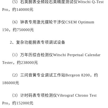
（5）石英腕表全频段石英精度测试仪Witschi Q-Test
甘肃省武威市凉州区迎宾路劳力士售后服务中心（需提前预约）
甘肃省张掖市甘州区民乐北路劳力士售后服务中心（需提前预约）
Pro，约140000元
宁夏回族自治区固原市原州区文化街劳力士售后服务中心（需提前预约）
（6）钟表专用激光摆轮干涉仪CSEM Optimum
宁夏回族自治区石嘴山市大武口区贺兰山路劳力士售后服务中心（需提前预约）
宁夏回族自治区吴忠市利通区开元大道劳力士售后服务中心（需提前预约）
150，约750000元
宁夏回族自治区银川市兴庆区新华东路97号新百中心C馆一层C1-18号商铺劳力士售后服务中心（需提前预约）
2、复杂功能腕表专项调试设备
宁夏回族自治区中卫市沙坡头区鼓楼东街劳力士售后服务中心（需提前预约）
青海省果洛藏族自治州玛沁县团结路劳力士售后服务中心（需提前预约）
（1）万年历综合检测仪Witschi Perpetual Calendar
青海省海北藏族自治州海晏县将军路劳力士售后服务中心（需提前预约）
Tester，约238000元
青海省海东市乐都区滨河路劳力士售后服务中心（需提前预约）
青海省海南藏族自治州共和县青海湖大街劳力士售后服务中心（需提前预约）
（2）三问音簧专业调试工作站Bergeon 8200，约
青海省海西蒙古族藏族自治州德令哈市柴达木路劳力士售后服务中心（需提前预约）
186000元
青海省黄南藏族自治州同仁市德合隆路劳力士售后服务中心（需提前预约）
青海省西宁市城西区海湖新区西关大道劳力士售后服务中心（需提前预约）
（3）计时码表专项检测仪Vibrograf Chrono Test
青海省玉树藏族自治州结古镇胜利路劳力士售后服务中心（需提前预约）
Pro，约152000元
陕西省安康市汉滨区金州路劳力士售后服务中心（需提前预约）