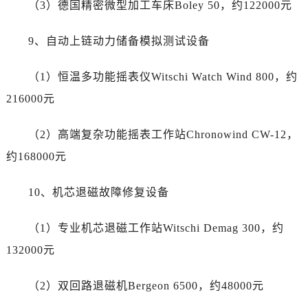
（3）德国精密微型加工车床Boley 50，约122000元
四川省雅安市雨城区熊猫大道劳力士售后服务中心（需提前预约）
四川省宜宾市翠屏区长翠路劳力士售后服务中心（需提前预约）
9、自动上链动力储备模拟测试设备
四川省资阳市雁江区滨江大道一段与和平南路劳力士售后服务中心（需提前预约）
四川省自贡市自流井区华商北路劳力士售后服务中心（需提前预约）
（1）恒温多功能摇表仪Witschi Watch Wind 800，约
西藏自治区阿里地区噶尔县北京西路劳力士售后服务中心（需提前预约）
216000元
西藏自治区昌都市卡若区昌都西路劳力士售后服务中心（需提前预约）
西藏自治区拉萨市城关区北京中路劳力士售后服务中心（需提前预约）
（2）高端复杂功能摇表工作站Chronowind CW-12，
西藏自治区林芝市巴宜区广东路劳力士售后服务中心（需提前预约）
约168000元
西藏自治区那曲市色尼区浙江西路劳力士售后服务中心（需提前预约）
西藏自治区日喀则市桑珠孜区上海中路劳力士售后服务中心（需提前预约）
10、机芯退磁故障修复设备
西藏自治区山南市乃东区湖北大道劳力士售后服务中心（需提前预约）
云南省保山市隆阳区正阳路劳力士售后服务中心（需提前预约）
（1）专业机芯退磁工作站Witschi Demag 300，约
云南省楚雄彝族自治州楚雄市鹿城南路劳力士售后服务中心（需提前预约）
132000元
云南省大理白族自治州大理市建设路劳力士售后服务中心（需提前预约）
云南省德宏傣族景颇族自治州芒市团结大街劳力士售后服务中心（需提前预约）
（2）双回路退磁机Bergeon 6500，约48000元
云南省迪庆藏族自治州香格里拉市长征大道劳力士售后服务中心（需提前预约）