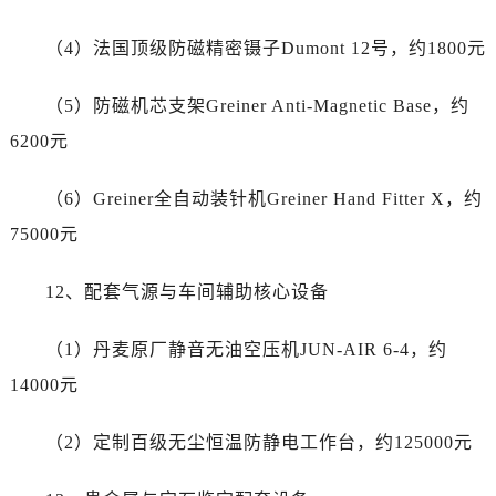
广东省东莞市东城街道鸿福东路1号民盈国贸中心T1写字楼9层907室劳力士售后服务中心（需提前预约）
江苏省无锡市梁溪区人民中路139号恒隆广场写字楼1座11层1104室劳力士售后服务中心（需提前预约）
（4）法国顶级防磁精密镊子Dumont 12号，约1800元
江苏省南通市崇川区工农路57号圆融广场写字楼16层1603室劳力士售后服务中心（需提前预约）
江苏省苏州市苏州工业园区 星港街199号苏州中心办公楼C座22层08室劳力士售后服务中心（需提前预约）
（5）防磁机芯支架Greiner Anti-Magnetic Base，约
湖北省武汉市江汉区解放大道686号世界贸易大厦38层09室劳力士售后服务中心（需提前预约）
6200元
广西省南宁市青秀区金湖路59号地王大厦12楼1224室劳力士售后服务中心（需提前预约）
安徽省合肥市蜀山区潜山路111号万象城华润大厦B座12楼03室劳力士售后服务中心（需提前预约）
（6）Greiner全自动装针机Greiner Hand Fitter X，约
福建省泉州市丰泽区宝洲路729号浦西万达中心写字楼A座7楼709室劳力士售后服务中心（需提前预约）
75000元
山东省青岛市南区山东路6号华润大厦B座22层04室劳力士售后服务中心（需提前预约）
山东省烟台市芝罘区胜利路139号万达金融中心A座907室劳力士售后服务中心（需提前预约）
12、配套气源与车间辅助核心设备
吉林省长春市朝阳区西安大路727号中银大厦A座(旺进大厦)18层09室劳力士售后服务中心（需提前预约）
（1）丹麦原厂静音无油空压机JUN-AIR 6-4，约
贵州省贵阳市南明区都司高架桥路33号亨特国际金融中心14楼14D劳力士售后服务中心（需提前预约）
云南省昆明市盘龙区北京路928号同德昆明广场写字楼10层06室劳力士售后服务中心（需提前预约）
14000元
河北省石家庄市长安区中山东路39号勒泰中心写字楼B座13层07室劳力士售后服务中心（需提前预约）
（2）定制百级无尘恒温防静电工作台，约125000元
陕西省西安市碑林区南关正街88号华侨城长安国际中心E座6楼10室劳力士售后服务中心（需提前预约）
海南省海口市龙华区金贸东路5号海口华润大厦B座17层1707室劳力士售后服务中心（需提前预约）