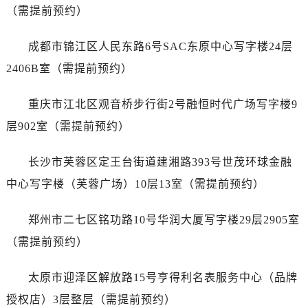
山西省阳泉市郊区平阳东街与新城大道交叉口劳力士售后服务中心（需提前预约）
（需提前预约）
山西省运城市盐湖区河东街劳力士售后服务中心（需提前预约）
山西省长治市潞州区英雄中路劳力士售后服务中心（需提前预约）
成都市锦江区人民东路6号SAC东原中心写字楼24层
山西省太原市迎泽区迎泽街道解放路15号亨得利名表维修授权店3楼劳力士售后服务中心（需提前预约）
2406B室（需提前预约）
天津市和平区赤峰道136号天津国际金融中心26层2603室劳力士售后服务中心（需提前预约）
安徽省安庆市迎江区人民路劳力士售后服务中心（需提前预约）
重庆市江北区观音桥步行街2号融恒时代广场写字楼9
安徽省蚌埠市蚌山区淮河路劳力士售后服务中心（需提前预约）
层902室（需提前预约）
安徽省亳州市谯城区魏武大道劳力士售后服务中心（需提前预约）
安徽省池州市贵池区长江路劳力士售后服务中心（需提前预约）
长沙市芙蓉区定王台街道建湘路393号世茂环球金融
安徽省滁州市琅琊区南谯北路劳力士售后服务中心（需提前预约）
中心写字楼（芙蓉广场）10层13室（需提前预约）
安徽省阜阳市颍州区颍州北路劳力士售后服务中心（需提前预约）
安徽省淮北市相山区淮海路劳力士售后服务中心（需提前预约）
郑州市二七区铭功路10号华润大厦写字楼29层2905室
安徽省淮南市田家庵区国庆中路劳力士售后服务中心（需提前预约）
（需提前预约）
安徽省黄山市屯溪区黄山西路劳力士售后服务中心（需提前预约）
安徽省六安市金安区解放中路劳力士售后服务中心（需提前预约）
太原市迎泽区解放路15号亨得利名表服务中心（品牌
安徽省马鞍山市雨山区湖南西路劳力士售后服务中心（需提前预约）
授权店）3层整层（需提前预约）