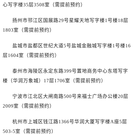
黑龙江省齐齐哈尔市龙沙区龙华路劳力士售后服务中心（需提前预约）
心写字楼35层3508室（需提前预约）
黑龙江省双鸭山市尖山区新兴大街劳力士售后服务中心（需提前预约）
黑龙江省绥化市北林区新华街与康庄路交叉口劳力士售后服务中心（需提前预约）
扬州市邗江区国展路29号星耀天地写字楼1号楼18层
黑龙江省伊春市伊美区通河路劳力士售后服务中心（需提前预约）
1803室（需提前预约）
吉林省白城市洮北区明仁南街劳力士售后服务中心（需提前预约）
吉林省白山市浑江区浑江大街劳力士售后服务中心（需提前预约）
盐城市盐都区世纪大道5号盐城金融城写字楼1号楼16
吉林省吉林市船营区河南街劳力士售后服务中心（需提前预约）
层1604室（需提前预约）
吉林省辽源市龙山区人民大街劳力士售后服务中心（需提前预约）
吉林省梅河口市新华街道梅河大街劳力士售后服务中心（需提前预约）
泰州市海陵区永定东路399号置地商务中心东塔写字
吉林省四平市铁东区紫气大路与南九经街交汇处劳力士售后服务中心（需提前预约）
楼（华润万象城）17层1706室（需提前预约）
吉林省松原市宁江区五环大街劳力士售后服务中心（需提前预约）
吉林省通化市东昌区环通乡江南大街劳力士售后服务中心（需提前预约）
宁波市江北区大闸南路500号来福士广场办公楼20层
吉林省延边市延吉市解放路劳力士售后服务中心（需提前预约）
2009室（需提前预约）
辽宁省鞍山市铁东区站前街劳力士售后服务中心（需提前预约）
辽宁省本溪市平山区胜利路劳力士售后服务中心（需提前预约）
杭州市上城区钱江路1366号华润大厦写字楼A座5层
辽宁省朝阳市双塔区新华路劳力士售后服务中心（需提前预约）
503-5室（需提前预约）