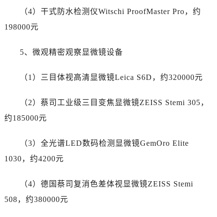
新疆维吾尔自治区昌吉市延安北路劳力士售后服务中心（需提前预约）
（4）干式防水检测仪Witschi ProofMaster Pro，约
新疆维吾尔自治区阜康市博峰路劳力士售后服务中心（需提前预约）
198000元
新疆维吾尔自治区哈密市伊州区建国北路劳力士售后服务中心（需提前预约）
新疆维吾尔自治区和田市和田市北京西路劳力士售后服务中心（需提前预约）
5、微观精密观察显微镜设备
新疆维吾尔自治区胡杨河市胡杨河市胡杨路劳力士售后服务中心（需提前预约）
新疆维吾尔自治区霍尔果斯市亚欧北路劳力士售后服务中心（需提前预约）
（1）三目体视高清显微镜Leica S6D，约320000元
新疆维吾尔自治区喀什市解放北路劳力士售后服务中心（需提前预约）
新疆维吾尔自治区可克达拉市幸福路劳力士售后服务中心（需提前预约）
（2）蔡司工业级三目变焦显微镜ZEISS Stemi 305，
新疆维吾尔自治区克拉玛依市克拉玛依区友谊路劳力士售后服务中心（需提前预约）
约185000元
新疆维吾尔自治区库车市库车市文化东路劳力士售后服务中心（需提前预约）
新疆维吾尔自治区库尔勒市库尔勒市人民东路劳力士售后服务中心（需提前预约）
（3）全光谱LED数码检测显微镜GemOro Elite
新疆维吾尔自治区奎屯市团结西街劳力士售后服务中心（需提前预约）
1030，约4200元
新疆维吾尔自治区昆玉市昆泉街劳力士售后服务中心（需提前预约）
新疆维吾尔自治区沙湾市三道河子镇世纪大道南路劳力士售后服务中心（需提前预约）
（4）德国蔡司复消色差体视显微镜ZEISS Stemi
新疆维吾尔自治区石河子市北二路劳力士售后服务中心（需提前预约）
508，约380000元
新疆维吾尔自治区双河市光明路劳力士售后服务中心（需提前预约）