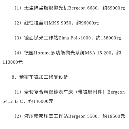
四川省巴中市巴州区江北大道劳力士售后服务中心（需提前预约）
（1）无尘隔尘旗舰抛光机Bergeon 6680，约69000元
四川省成都市锦江区人民东路6号SAC东原中心24层2406B室劳力士售后服务中心（需提前预约）
四川省达州市通川区中心广场、老车坝劳力士售后服务中心（需提前预约）
（2）线性拉丝机MKS 9050，约96000元
四川省德阳市旌阳区长江西路、南街劳力士售后服务中心（需提前预约）
四川省甘孜州市康定市情歌广场、箭炉街劳力士售后服务中心（需提前预约）
（3）镜面抛光工作站Elma Poli-1000，约158000元
四川省广安市广安区建安南路劳力士售后服务中心（需提前预约）
四川省广元市利州区老城南北街、东大街劳力士售后服务中心（需提前预约）
（4）德国Horotec多功能抛光系统MSA 15.200，约
四川省乐山市市中区嘉定中路劳力士售后服务中心（需提前预约）
113000元
四川省凉山州市西昌市大巷口下街劳力士售后服务中心（需提前预约）
四川省泸州市江阳区治平路劳力士售后服务中心（需提前预约）
8、精密车铣加工修复设备
四川省眉山市东坡区三苏路劳力士售后服务中心（需提前预约）
四川省绵阳市涪城区翠花街劳力士售后服务中心（需提前预约）
（1）全套复合精密钟表车床（带铣磨附件）Bergeon
四川省南充市高坪区江东大道劳力士售后服务中心（需提前预约）
5412-B-C，约146000元
四川省内江市东兴区汉安大道劳力士售后服务中心（需提前预约）
四川省攀枝花市东区三线大道北段劳力士售后服务中心（需提前预约）
（2）液压精密压盖工作站Bergeon 5500，约19500元
四川省遂宁市船山区香林南路劳力士售后服务中心（需提前预约）