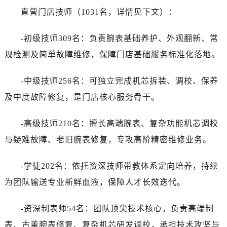
直营门店技师（1031名，详情见下文）：
-初级技师309名：负责腕表基础养护、外观翻新、常
规检测及简单故障维修，保障门店基础服务标准化落地。
-中级技师256名：可独立完成机芯拆装、调校、保养
及中度故障修复，是门店核心服务骨干。
-高级技师210名：擅长高端腕表、复杂功能机芯调校
与疑难故障、老旧腕表修复，专攻高阶精密维修业务。
-学徒202名：依托资深技师带教体系定向培养，持续
为团队输送专业新鲜血液，保障人才长效迭代。
-资深制表师54名：团队顶尖技术核心，负责高端制
表、古董腕表修复、复杂机芯研发调校，承担技术攻坚与