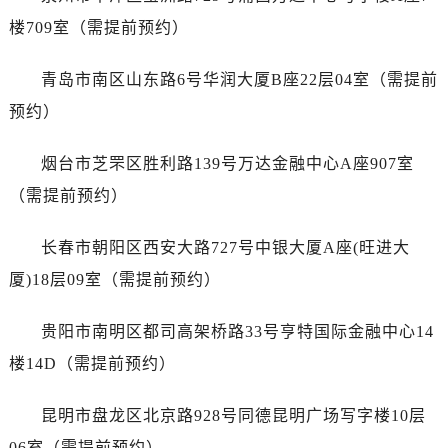
广东省广州市天河区天河路230号万菱汇国际中心A塔7层704室劳力士售后服务中心（需提前预约）
楼709室（需提前预约）
广东省广州市越秀区环市东路371-375号世界贸易中心大厦南塔15层1507室劳力士售后服务中心（需提前预约）
广东省河源市源城区越王大道劳力士售后服务中心（需提前预约）
青岛市南区山东路6号华润大厦B座22层04室（需提前
广东省惠州市惠城区江北文昌一路7号华贸大厦1座30层3005室劳力士售后服务中心（需提前预约）
预约）
广东省江门市蓬江区广场西路劳力士售后服务中心（需提前预约）
广东省揭阳市榕城进贤门步行街劳力士售后服务中心（需提前预约）
烟台市芝罘区胜利路139号万达金融中心A座907室
广东省茂名市电白区水东街道迎宾大道劳力士售后服务中心（需提前预约）
（需提前预约）
广东省梅州市梅江区金燕大道劳力士售后服务中心（需提前预约）
广东省清远市清城区湖西路劳力士售后服务中心（需提前预约）
长春市朝阳区西安大路727号中银大厦A座(旺进大
广东省汕头市龙湖区长平路劳力士售后服务中心（需提前预约）
厦)18层09室（需提前预约）
广东省汕尾市城区香洲街道园林社区翠园街劳力士售后服务中心（需提前预约）
广东省韶关市武江区芙蓉新区与老城中心交汇处劳力士售后服务中心（需提前预约）
贵阳市南明区都司高架桥路33号亨特国际金融中心14
广东省深圳市罗湖区深南东路5001号华润大厦17层1701室劳力士售后服务中心（需提前预约）
楼14D（需提前预约）
广东省阳江市江城区东风一路劳力士售后服务中心（需提前预约）
广东省云浮市云城区金山路劳力士售后服务中心（需提前预约）
昆明市盘龙区北京路928号同德昆明广场写字楼10层
广东省湛江市赤坎区观海北路劳力士售后服务中心（需提前预约）
06室（需提前预约）