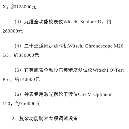
甘肃省武威市凉州区迎宾路劳力士售后服务中心（需提前预约）
X，约128000元
甘肃省张掖市甘州区民乐北路劳力士售后服务中心（需提前预约）
宁夏回族自治区固原市原州区文化街劳力士售后服务中心（需提前预约）
（3）九维全功能校表仪Witschi Senior 9D，约
宁夏回族自治区石嘴山市大武口区贺兰山路劳力士售后服务中心（需提前预约）
260000元
宁夏回族自治区吴忠市利通区开元大道劳力士售后服务中心（需提前预约）
宁夏回族自治区银川市兴庆区新华东路97号新百中心C馆一层C1-18号商铺劳力士售后服务中心（需提前预约）
（4）二十通道同步测时机Witschi Chronoscope M20
宁夏回族自治区中卫市沙坡头区鼓楼东街劳力士售后服务中心（需提前预约）
G3，约380000元
青海省果洛藏族自治州玛沁县团结路劳力士售后服务中心（需提前预约）
青海省海北藏族自治州海晏县将军路劳力士售后服务中心（需提前预约）
（5）石英腕表全频段石英精度测试仪Witschi Q-Test
青海省海东市乐都区滨河路劳力士售后服务中心（需提前预约）
Pro，约140000元
青海省海南藏族自治州共和县青海湖大街劳力士售后服务中心（需提前预约）
青海省海西蒙古族藏族自治州德令哈市柴达木路劳力士售后服务中心（需提前预约）
（6）钟表专用激光摆轮干涉仪CSEM Optimum
青海省黄南藏族自治州同仁市德合隆路劳力士售后服务中心（需提前预约）
150，约750000元
青海省西宁市城西区海湖新区西关大道劳力士售后服务中心（需提前预约）
青海省玉树藏族自治州结古镇胜利路劳力士售后服务中心（需提前预约）
2、复杂功能腕表专项调试设备
陕西省安康市汉滨区金州路劳力士售后服务中心（需提前预约）