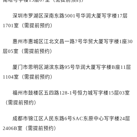
山西省阳泉市郊区平阳东街与新城大道交叉口劳力士售后服务中心（需提前预约）
山西省运城市盐湖区河东街劳力士售后服务中心（需提前预约）
深圳市罗湖区深南东路5001号华润大厦写字楼17层
山西省长治市潞州区英雄中路劳力士售后服务中心（需提前预约）
1701室（需提前预约）
山西省太原市迎泽区迎泽街道解放路15号亨得利名表维修授权店3楼劳力士售后服务中心（需提前预约）
天津市和平区赤峰道136号天津国际金融中心26层2603室劳力士售后服务中心（需提前预约）
惠州市惠城区江北文昌一路7号华贸大厦写字楼1座30
安徽省安庆市迎江区人民路劳力士售后服务中心（需提前预约）
层05室（需提前预约）
安徽省蚌埠市蚌山区淮河路劳力士售后服务中心（需提前预约）
安徽省亳州市谯城区魏武大道劳力士售后服务中心（需提前预约）
厦门市思明区湖滨东路95号华润大厦写字楼B座11层
安徽省池州市贵池区长江路劳力士售后服务中心（需提前预约）
1104室（需提前预约）
安徽省滁州市琅琊区南谯北路劳力士售后服务中心（需提前预约）
安徽省阜阳市颍州区颍州北路劳力士售后服务中心（需提前预约）
福州市鼓楼区五四路128-1号恒力城写字楼15层03室
安徽省淮北市相山区淮海路劳力士售后服务中心（需提前预约）
（需提前预约）
安徽省淮南市田家庵区国庆中路劳力士售后服务中心（需提前预约）
安徽省黄山市屯溪区黄山西路劳力士售后服务中心（需提前预约）
成都市锦江区人民东路6号SAC东原中心写字楼24层
安徽省六安市金安区解放中路劳力士售后服务中心（需提前预约）
2406B室（需提前预约）
安徽省马鞍山市雨山区湖南西路劳力士售后服务中心（需提前预约）