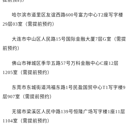
山东省东营市东营区济南路劳力士售后服务中心（需提前预约）
山东省济南市历下区经十路11111号华润中心写字楼（万象城）15层1508室劳力士售后服务中心（需提前预约）
哈尔滨市道里区友谊西路600号富力中心T2座写字楼
山东省济宁市任城区太白楼路劳力士售后服务中心（需提前预约）
29层03室（需提前预约）
山东省莱芜市文化南路8号银座商城名表维修一楼名表维修劳力士售后服务中心（需提前预约）
山东省临沂市兰山区解放路劳力士售后服务中心（需提前预约）
大连市中山区人民路15号国际金融大厦7层G室（需提
山东省日照市东港区烟台路劳力士售后服务中心（需提前预约）
前预约）
山东省泰安市泰山区财源街道泰山大街劳力士售后服务中心（需提前预约）
山东省威海市环翠区新威海路89号振华商厦一楼名表维修劳力士售后服务中心（需提前预约）
佛山市禅城区季华五路57号万科金融中心C座12层
山东省潍坊市奎文区东风东街劳力士售后服务中心（需提前预约）
1205室（需提前预约）
山东省枣庄市滕州市北辛路与善国路交叉口劳力士售后服务中心（需提前预约）
山东省淄博市张店区金晶大道劳力士售后服务中心（需提前预约）
东莞市东城街道鸿福东路1号民盈国贸中心T1写字楼9
上海市黄浦区南京东路299号宏伊国际广场写字楼8层806室劳力士售后服务中心（需提前预约）
层907室（需提前预约）
上海市徐汇区虹桥路3号港汇中心2座37层3705室劳力士售后服务中心（需提前预约）
浙江省杭州市上城区钱江路1366号华润大厦A座5层503-5室劳力士售后服务中心（需提前预约）
无锡市梁溪区人民中路139号恒隆广场写字楼1座11层
浙江省湖州市吴兴区劳动路劳力士售后服务中心（需提前预约）
1104室（需提前预约）
浙江省嘉兴市南湖区广益路705号嘉兴世界贸易中心A座13层1304室劳力士售后服务中心（需提前预约）