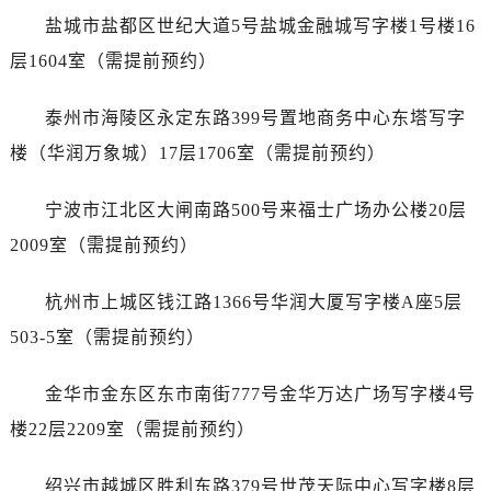
辽宁省丹东市振兴区七经街劳力士售后服务中心（需提前预约）
盐城市盐都区世纪大道5号盐城金融城写字楼1号楼16
辽宁省抚顺市新抚区东一路劳力士售后服务中心（需提前预约）
层1604室（需提前预约）
辽宁省阜新市海州区解放大街劳力士售后服务中心（需提前预约）
辽宁省葫芦岛市连山区中央路劳力士售后服务中心（需提前预约）
泰州市海陵区永定东路399号置地商务中心东塔写字
辽宁省锦州市古塔区中央大街劳力士售后服务中心（需提前预约）
楼（华润万象城）17层1706室（需提前预约）
辽宁省辽阳市白塔区新运大街劳力士售后服务中心（需提前预约）
辽宁省盘锦市兴隆台区石油大街劳力士售后服务中心（需提前预约）
宁波市江北区大闸南路500号来福士广场办公楼20层
辽宁省铁岭市银州区南马路劳力士售后服务中心（需提前预约）
2009室（需提前预约）
辽宁省营口市站前区市府路与渤海大街交叉口劳力士售后服务中心（需提前预约）
辽宁省沈阳市沈河区中街路137号亨得利名表维修授权店1楼劳力士售后服务中心（需提前预约）
杭州市上城区钱江路1366号华润大厦写字楼A座5层
辽宁省沈阳市沈河区中街路83号亨得利名表维修授权店1楼劳力士售后服务中心（需提前预约）
503-5室（需提前预约）
北京市朝阳区建国门外大街甲6号华熙国际中心D座11层1102室劳力士售后服务中心（需提前预约）
北京市东城区东长安街1号王府井东方广场W3座6层602室劳力士售后服务中心（需提前预约）
金华市金东区东市南街777号金华万达广场写字楼4号
河北省保定市竞秀区朝阳北大街北国先天下劳力士售后服务中心（需提前预约）
楼22层2209室（需提前预约）
内蒙古自治区阿拉善盟市左旗土尔扈特大街劳力士售后服务中心（需提前预约）
内蒙古自治区巴彦淖尔市临河区新华街劳力士售后服务中心（需提前预约）
绍兴市越城区胜利东路379号世茂天际中心写字楼8层