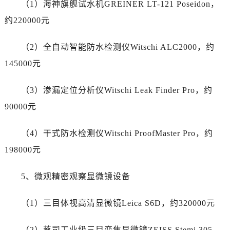
（1）海神旗舰试水机GREINER LT-121 Poseidon，
新疆维吾尔自治区昌吉市延安北路劳力士售后服务中心（需提前预约）
新疆维吾尔自治区阜康市博峰路劳力士售后服务中心（需提前预约）
约220000元
新疆维吾尔自治区哈密市伊州区建国北路劳力士售后服务中心（需提前预约）
（2）全自动智能防水检测仪Witschi ALC2000，约
新疆维吾尔自治区和田市和田市北京西路劳力士售后服务中心（需提前预约）
新疆维吾尔自治区胡杨河市胡杨河市胡杨路劳力士售后服务中心（需提前预约）
145000元
新疆维吾尔自治区霍尔果斯市亚欧北路劳力士售后服务中心（需提前预约）
（3）渗漏定位分析仪Witschi Leak Finder Pro，约
新疆维吾尔自治区喀什市解放北路劳力士售后服务中心（需提前预约）
新疆维吾尔自治区可克达拉市幸福路劳力士售后服务中心（需提前预约）
90000元
新疆维吾尔自治区克拉玛依市克拉玛依区友谊路劳力士售后服务中心（需提前预约）
（4）干式防水检测仪Witschi ProofMaster Pro，约
新疆维吾尔自治区库车市库车市文化东路劳力士售后服务中心（需提前预约）
新疆维吾尔自治区库尔勒市库尔勒市人民东路劳力士售后服务中心（需提前预约）
198000元
新疆维吾尔自治区奎屯市团结西街劳力士售后服务中心（需提前预约）
5、微观精密观察显微镜设备
新疆维吾尔自治区昆玉市昆泉街劳力士售后服务中心（需提前预约）
新疆维吾尔自治区沙湾市三道河子镇世纪大道南路劳力士售后服务中心（需提前预约）
（1）三目体视高清显微镜Leica S6D，约320000元
新疆维吾尔自治区石河子市北二路劳力士售后服务中心（需提前预约）
新疆维吾尔自治区双河市光明路劳力士售后服务中心（需提前预约）
（2）蔡司工业级三目变焦显微镜ZEISS Stemi 305，