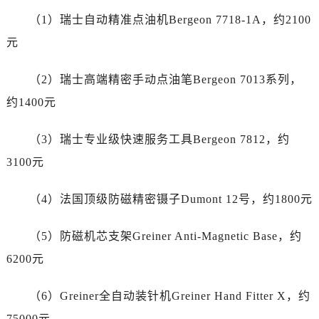
广东省东莞市东城街道鸿福东路1号民盈国贸中心T1写字楼9层907室劳力士售后服务中心（需提前预约）
（1）瑞士自动精准点油机Bergeon 7718-1A，约2100
江苏省无锡市梁溪区人民中路139号恒隆广场写字楼1座11层1104室劳力士售后服务中心（需提前预约）
元
江苏省南通市崇川区工农路57号圆融广场写字楼16层1603室劳力士售后服务中心（需提前预约）
江苏省苏州市苏州工业园区 星港街199号苏州中心办公楼C座22层08室劳力士售后服务中心（需提前预约）
（2）瑞士高端精密手动点油笔Bergeon 7013系列，
湖北省武汉市江汉区解放大道686号世界贸易大厦38层09室劳力士售后服务中心（需提前预约）
约1400元
广西省南宁市青秀区金湖路59号地王大厦12楼1224室劳力士售后服务中心（需提前预约）
安徽省合肥市蜀山区潜山路111号万象城华润大厦B座12楼03室劳力士售后服务中心（需提前预约）
（3）瑞士专业级快速服务工具Bergeon 7812，约
福建省泉州市丰泽区宝洲路729号浦西万达中心写字楼A座7楼709室劳力士售后服务中心（需提前预约）
3100元
山东省青岛市南区山东路6号华润大厦B座22层04室劳力士售后服务中心（需提前预约）
山东省烟台市芝罘区胜利路139号万达金融中心A座907室劳力士售后服务中心（需提前预约）
（4）法国顶级防磁精密镊子Dumont 12号，约1800元
吉林省长春市朝阳区西安大路727号中银大厦A座(旺进大厦)18层09室劳力士售后服务中心（需提前预约）
贵州省贵阳市南明区都司高架桥路33号亨特国际金融中心14楼14D劳力士售后服务中心（需提前预约）
（5）防磁机芯支架Greiner Anti-Magnetic Base，约
云南省昆明市盘龙区北京路928号同德昆明广场写字楼10层06室劳力士售后服务中心（需提前预约）
6200元
河北省石家庄市长安区中山东路39号勒泰中心写字楼B座13层07室劳力士售后服务中心（需提前预约）
陕西省西安市碑林区南关正街88号华侨城长安国际中心E座6楼10室劳力士售后服务中心（需提前预约）
（6）Greiner全自动装针机Greiner Hand Fitter X，约
海南省海口市龙华区金贸东路5号海口华润大厦B座17层1707室劳力士售后服务中心（需提前预约）
75000元