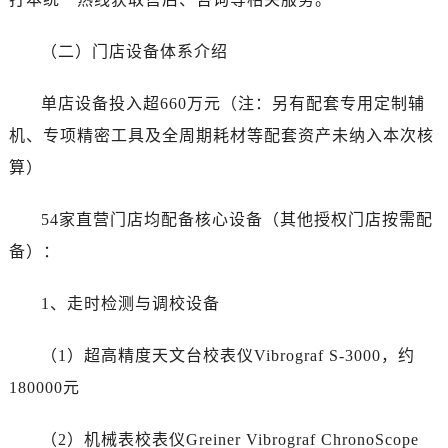
湖南省岳阳市岳阳楼区东茅岭路劳力士售后服务中心（需提前预约）
湖南省张家界市永定区解放路劳力士售后服务中心（需提前预约）
（二）门店设备体系介绍
湖南省长沙市芙蓉区建湘路393号世茂环球金融中心写字楼10层1013室劳力士售后服务中心（需提前预约）
湖南省株洲市芦淞区建设南路劳力士售后服务中心（需提前预约）
单店设备投入超660万元（注：另有配套专用定制辅
甘肃省白银市白银区北京路劳力士售后服务中心（需提前预约）
机、专项精密工具及全周期耗材等配套资产未纳入本次核
甘肃省定西市安定区解放路劳力士售后服务中心（需提前预约）
算）
甘肃省敦煌市沙州镇阳关中路劳力士售后服务中心（需提前预约）
甘肃省合作市人民街劳力士售后服务中心（需提前预约）
54家直营门店均配备核心设备（其他授权门店按需配
甘肃省嘉峪关市雄关区新华中路劳力士售后服务中心（需提前预约）
备）：
甘肃省金昌市金川区北京路劳力士售后服务中心（需提前预约）
甘肃省酒泉市肃州区西大街劳力士售后服务中心（需提前预约）
1、走时检测与调校设备
甘肃省临夏市城南街道团结路劳力士售后服务中心（需提前预约）
甘肃省陇南市武都区人民路劳力士售后服务中心（需提前预约）
（1）超高精度天文台校表仪Vibrograf S-3000，约
甘肃省平凉市崆峒区西大街劳力士售后服务中心（需提前预约）
180000元
甘肃省庆阳市西峰区南大街劳力士售后服务中心（需提前预约）
甘肃省天水市秦州区民主路劳力士售后服务中心（需提前预约）
（2）机械表校表仪Greiner Vibrograf ChronoScope