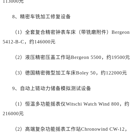
113000元
四川省雅安市雨城区熊猫大道劳力士售后服务中心（需提前预约）
四川省宜宾市翠屏区长翠路劳力士售后服务中心（需提前预约）
8、精密车铣加工修复设备
四川省资阳市雁江区滨江大道一段与和平南路劳力士售后服务中心（需提前预约）
四川省自贡市自流井区华商北路劳力士售后服务中心（需提前预约）
（1）全套复合精密钟表车床（带铣磨附件）Bergeon
西藏自治区阿里地区噶尔县北京西路劳力士售后服务中心（需提前预约）
5412-B-C，约146000元
西藏自治区昌都市卡若区昌都西路劳力士售后服务中心（需提前预约）
西藏自治区拉萨市城关区北京中路劳力士售后服务中心（需提前预约）
（2）液压精密压盖工作站Bergeon 5500，约19500元
西藏自治区林芝市巴宜区广东路劳力士售后服务中心（需提前预约）
西藏自治区那曲市色尼区浙江西路劳力士售后服务中心（需提前预约）
（3）德国精密微型加工车床Boley 50，约122000元
西藏自治区日喀则市桑珠孜区上海中路劳力士售后服务中心（需提前预约）
西藏自治区山南市乃东区湖北大道劳力士售后服务中心（需提前预约）
9、自动上链动力储备模拟测试设备
云南省保山市隆阳区正阳路劳力士售后服务中心（需提前预约）
云南省楚雄彝族自治州楚雄市鹿城南路劳力士售后服务中心（需提前预约）
（1）恒温多功能摇表仪Witschi Watch Wind 800，约
云南省大理白族自治州大理市建设路劳力士售后服务中心（需提前预约）
216000元
云南省德宏傣族景颇族自治州芒市团结大街劳力士售后服务中心（需提前预约）
云南省迪庆藏族自治州香格里拉市长征大道劳力士售后服务中心（需提前预约）
（2）高端复杂功能摇表工作站Chronowind CW-12，