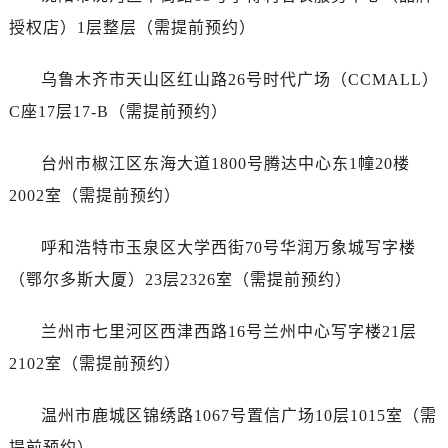
江苏省徐州市鼓楼区淮海东路29号苏宁广场IFC国际金融中心35层3508室劳力士售后服务中心（需提前预约）
授权店）1层整层（需提前预约）
江苏省盐城市盐都区世纪大道5号盐城金融城写字楼1号楼16层1604室劳力士售后服务中心（需提前预约）
江苏省扬州市邗江区国展路29号星耀天地写字楼1号楼18层1803室劳力士售后服务中心（需提前预约）
乌鲁木齐市天山区红山路26号时代广场（CCMALL）
江苏省镇江市京口区中山东路劳力士售后服务中心（需提前预约）
C座17层17-B（需提前预约）
江西省抚州市临川区赣东大道劳力士售后服务中心（需提前预约）
江西省赣州市章贡区文清路劳力士售后服务中心（需提前预约）
台州市椒江区东海大道1800号腾达中心东1幢20楼
江西省吉安市吉州区井冈山大道劳力士售后服务中心（需提前预约）
2002室（需提前预约）
江西省景德镇市珠山区珠山中路劳力士售后服务中心（需提前预约）
江西省九江市浔阳区浔阳路劳力士售后服务中心（需提前预约）
呼和浩特市玉泉区大学西街70号华润万象城写字楼
江西省南昌市红谷滩新区红谷中大道998号绿地双子塔（中央广场）A1座办公楼14层1407室劳力士售后服务中心（需提前预约）
（鄂尔多斯大厦）23层2326室（需提前预约）
江西省萍乡市安源区萍安北大道与康庄路交叉口劳力士售后服务中心（需提前预约）
江西省上饶市信州区滨江西路劳力士售后服务中心（需提前预约）
兰州市七里河区西津西路16号兰州中心写字楼21层
江西省新余市渝水区北湖西路劳力士售后服务中心（需提前预约）
2102室（需提前预约）
江西省宜春市袁州区中山中路劳力士售后服务中心（需提前预约）
江西省鹰潭市月湖区胜利东路劳力士售后服务中心（需提前预约）
温州市鹿城区锦绣路1067号置信广场10层1015室（需
山东省德州市德城区东风中路劳力士售后服务中心（需提前预约）
提前预约）