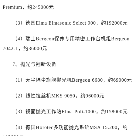
四川省巴中市巴州区江北大道劳力士售后服务中心（需提前预约）
Premium，约245000元
四川省成都市锦江区人民东路6号SAC东原中心24层2406B室劳力士售后服务中心（需提前预约）
四川省达州市通川区中心广场、老车坝劳力士售后服务中心（需提前预约）
（3）德国Elma Elmasonic Select 900，约192000元
四川省德阳市旌阳区长江西路、南街劳力士售后服务中心（需提前预约）
四川省甘孜州市康定市情歌广场、箭炉街劳力士售后服务中心（需提前预约）
（4）瑞士Bergeon保养专用精密工作台机组Bergeon
四川省广安市广安区建安南路劳力士售后服务中心（需提前预约）
7042-1，约36000元
四川省广元市利州区老城南北街、东大街劳力士售后服务中心（需提前预约）
四川省乐山市市中区嘉定中路劳力士售后服务中心（需提前预约）
7、抛光与翻新设备
四川省凉山州市西昌市大巷口下街劳力士售后服务中心（需提前预约）
四川省泸州市江阳区治平路劳力士售后服务中心（需提前预约）
（1）无尘隔尘旗舰抛光机Bergeon 6680，约69000元
四川省眉山市东坡区三苏路劳力士售后服务中心（需提前预约）
（2）线性拉丝机MKS 9050，约96000元
四川省绵阳市涪城区翠花街劳力士售后服务中心（需提前预约）
四川省南充市高坪区江东大道劳力士售后服务中心（需提前预约）
（3）镜面抛光工作站Elma Poli-1000，约158000元
四川省内江市东兴区汉安大道劳力士售后服务中心（需提前预约）
四川省攀枝花市东区三线大道北段劳力士售后服务中心（需提前预约）
（4）德国Horotec多功能抛光系统MSA 15.200，约
四川省遂宁市船山区香林南路劳力士售后服务中心（需提前预约）