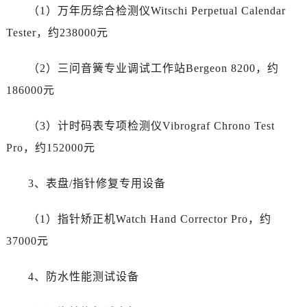
陕西省宝鸡市渭滨区经二路劳力士售后服务中心（需提前预约）
（1）万年历综合检测仪Witschi Perpetual Calendar
陕西省汉中市汉台区北大街劳力士售后服务中心（需提前预约）
Tester，约238000元
陕西省商洛市商州区州城街劳力士售后服务中心（需提前预约）
陕西省铜川市王益区红旗街劳力士售后服务中心（需提前预约）
（2）三问音簧专业调试工作站Bergeon 8200，约
陕西省渭南市临渭区东风大街劳力士售后服务中心（需提前预约）
186000元
陕西省咸阳市秦都区沣西新城统一西路与白马河路交汇处劳力士售后服务中心（需提前预约）
陕西省延安市宝塔区中心街劳力士售后服务中心（需提前预约）
（3）计时码表专项检测仪Vibrograf Chrono Test
陕西省榆林市榆阳区长兴路劳力士售后服务中心（需提前预约）
Pro，约152000元
新疆维吾尔自治区阿克苏市东大街劳力士售后服务中心（需提前预约）
新疆维吾尔自治区阿拉尔市胜利大道劳力士售后服务中心（需提前预约）
3、表盘/指针修复专用设备
新疆维吾尔自治区阿拉山口市友好路劳力士售后服务中心（需提前预约）
新疆维吾尔自治区阿勒泰市解放路劳力士售后服务中心（需提前预约）
（1）指针矫正机Watch Hand Corrector Pro，约
新疆维吾尔自治区阿图什市光明路劳力士售后服务中心（需提前预约）
37000元
新疆维吾尔自治区白杨市军垦路劳力士售后服务中心（需提前预约）
新疆维吾尔自治区北屯市团结路劳力士售后服务中心（需提前预约）
4、防水性能测试设备
新疆维吾尔自治区博乐市博乐市北京路劳力士售后服务中心（需提前预约）