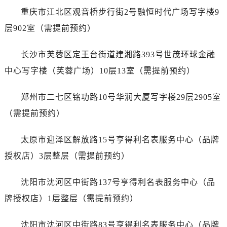
安徽省宿州市埇桥区人民中路劳力士售后服务中心（需提前预约）
重庆市江北区观音桥步行街2号融恒时代广场写字楼9
安徽省铜陵市铜官区石城大道劳力士售后服务中心（需提前预约）
层902室（需提前预约）
安徽省芜湖市镜湖区中山路步行街劳力士售后服务中心（需提前预约）
安徽省宣城市宣州区叠嶂西路劳力士售后服务中心（需提前预约）
长沙市芙蓉区定王台街道建湘路393号世茂环球金融
福建省龙岩市新罗区九一南路劳力士售后服务中心（需提前预约）
中心写字楼（芙蓉广场）10层13室（需提前预约）
福建省南平市建阳区人民西路劳力士售后服务中心（需提前预约）
福建省宁德市蕉城区天湖东路劳力士售后服务中心（需提前预约）
郑州市二七区铭功路10号华润大厦写字楼29层2905室
福建省莆田市城厢区霞林街道荔华东大道劳力士售后服务中心（需提前预约）
（需提前预约）
福建省三明市三元区东乾二路劳力士售后服务中心（需提前预约）
福建省漳州市龙文区步港路劳力士售后服务中心（需提前预约）
太原市迎泽区解放路15号亨得利名表服务中心（品牌
江苏省常州市新北区龙锦路1590号现代传媒中心5号楼10层1008室劳力士售后服务中心（需提前预约）
授权店）3层整层（需提前预约）
江苏省淮安市清江浦区淮海北路劳力士售后服务中心（需提前预约）
江苏省连云港市海州区通灌北路劳力士售后服务中心（需提前预约）
沈阳市沈河区中街路137号亨得利名表服务中心（品
江苏省南京市秦淮区中山南路1号南京中心22层22-C1-C3室劳力士售后服务中心（需提前预约）
牌授权店）1层整层（需提前预约）
江苏省宿迁市宿城区西湖路劳力士售后服务中心（需提前预约）
江苏省泰州市海陵区永定东路399号置地商务中心东塔（华润万象城）17层1706室劳力士售后服务中心（需提前预约）
沈阳市沈河区中街路83号亨得利名表服务中心（品牌