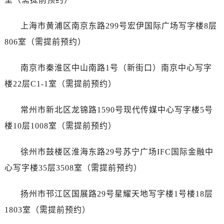
黑龙江省齐齐哈尔市龙沙区龙华路劳力士售后服务中心（需提前预约）
黑龙江省双鸭山市尖山区新兴大街劳力士售后服务中心（需提前预约）
上海市黄浦区南京东路299号宏伊国际广场写字楼8层
黑龙江省绥化市北林区新华街与康庄路交叉口劳力士售后服务中心（需提前预约）
806室（需提前预约）
黑龙江省伊春市伊美区通河路劳力士售后服务中心（需提前预约）
吉林省白城市洮北区明仁南街劳力士售后服务中心（需提前预约）
南京市秦淮区中山南路1号（新街口）南京中心写字
吉林省白山市浑江区浑江大街劳力士售后服务中心（需提前预约）
楼22层C1-1室（需提前预约）
吉林省吉林市船营区河南街劳力士售后服务中心（需提前预约）
吉林省辽源市龙山区人民大街劳力士售后服务中心（需提前预约）
常州市新北区龙锦路1590号现代传媒中心写字楼5号
吉林省梅河口市新华街道梅河大街劳力士售后服务中心（需提前预约）
楼10层1008室（需提前预约）
吉林省四平市铁东区紫气大路与南九经街交汇处劳力士售后服务中心（需提前预约）
吉林省松原市宁江区五环大街劳力士售后服务中心（需提前预约）
徐州市鼓楼区淮海东路29号苏宁广场IFC国际金融中
吉林省通化市东昌区环通乡江南大街劳力士售后服务中心（需提前预约）
心写字楼35层3508室（需提前预约）
吉林省延边市延吉市解放路劳力士售后服务中心（需提前预约）
辽宁省鞍山市铁东区站前街劳力士售后服务中心（需提前预约）
扬州市邗江区国展路29号星耀天地写字楼1号楼18层
辽宁省本溪市平山区胜利路劳力士售后服务中心（需提前预约）
1803室（需提前预约）
辽宁省朝阳市双塔区新华路劳力士售后服务中心（需提前预约）