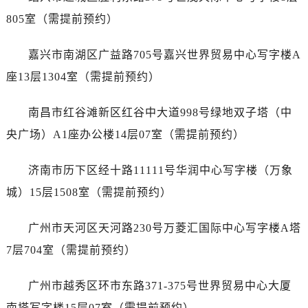
内蒙古自治区包头市青山区幸福路甲3号王府井百货名表维修劳力士售后服务中心（需提前预约）
805室（需提前预约）
内蒙古自治区赤峰市红山区哈达街劳力士售后服务中心（需提前预约）
内蒙古自治区鄂尔多斯市东胜区伊金霍洛街劳力士售后服务中心（需提前预约）
嘉兴市南湖区广益路705号嘉兴世界贸易中心写字楼A
内蒙古自治区呼伦贝尔市海拉尔区中央街劳力士售后服务中心（需提前预约）
座13层1304室（需提前预约）
内蒙古自治区通辽市科尔沁区明仁大街劳力士售后服务中心（需提前预约）
内蒙古自治区乌海市海勃湾区人民南路劳力士售后服务中心（需提前预约）
南昌市红谷滩新区红谷中大道998号绿地双子塔（中
内蒙古自治区乌兰察布市集宁区恩和大街劳力士售后服务中心（需提前预约）
央广场）A1座办公楼14层07室（需提前预约）
内蒙古自治区锡林郭勒盟市锡林浩特市光明街与额尔敦路交叉口劳力士售后服务中心（需提前预约）
内蒙古自治区兴安盟市乌兰浩特市兴安大街劳力士售后服务中心（需提前预约）
济南市历下区经十路11111号华润中心写字楼（万象
山西省大同市平城区迎宾街劳力士售后服务中心（需提前预约）
城）15层1508室（需提前预约）
山西省晋城市城区黄华街劳力士售后服务中心（需提前预约）
山西省晋中市榆次区顺城街劳力士售后服务中心（需提前预约）
广州市天河区天河路230号万菱汇国际中心写字楼A塔
山西省临汾市尧都区解放路劳力士售后服务中心（需提前预约）
7层704室（需提前预约）
山西省吕梁市离石区永宁中路与建设街交叉口劳力士售后服务中心（需提前预约）
山西省朔州市朔城区怡西路与鄯阳西街交汇处劳力士售后服务中心（需提前预约）
广州市越秀区环市东路371-375号世界贸易中心大厦
山西省忻州市忻府区和平东街与七一南路交叉口劳力士售后服务中心（需提前预约）
南塔写字楼15层07室（需提前预约）