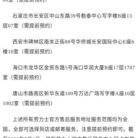
广东省肇庆市端州区信安大道与砚都大道交汇处劳力士售后服务中心（需提前预约）
广西壮族自治区百色市右江区中山二路劳力士售后服务中心（需提前预约）
石家庄市长安区中山东路39号勒泰中心写字楼B座13
广西壮族自治区北海市海城区北京路劳力士售后服务中心（需提前预约）
层07室（需提前预约）
广西壮族自治区崇左市江州区石景林街道友谊大道与丽川路交汇处劳力士售后服务中心（需提前预约）
广西壮族自治区防城港市港口区金花茶大道劳力士售后服务中心（需提前预约）
西安市碑林区南关正街88号华侨城长安国际中心E座6
广西壮族自治区贵港市港北区港城街道布山大道与仙衣路交叉口劳力士售后服务中心（需提前预约）
楼10室（需提前预约）
广西壮族自治区桂林市秀峰区红岭路劳力士售后服务中心（需提前预约）
广西壮族自治区河池市金城江区金城江街道朝阳路劳力士售后服务中心（需提前预约）
海口市龙华区金贸东路5号海口华润大厦B座17层1707
广西壮族自治区贺州市八步区城东街道灵峰南路劳力士售后服务中心（需提前预约）
室（需提前预约）
广西壮族自治区来宾市兴宾区桂中大道劳力士售后服务中心（需提前预约）
广西壮族自治区柳州市城中区中山中路劳力士售后服务中心（需提前预约）
唐山市路南区新华东道100号万达广场写字楼A座10层
广西壮族自治区钦州市钦南区金海湾东大街劳力士售后服务中心（需提前预约）
1002室（需提前预约）
广西壮族自治区梧州市万秀区龙湖镇高旺路劳力士售后服务中心（需提前预约）
广西壮族自治区玉林市玉州区金玉路劳力士售后服务中心（需提前预约）
上述所有劳力士官方售后服务地址服务范围均为全
海南省儋州市儋州市那大镇兰洋北路劳力士售后服务中心（需提前预约）
国，全部可选择到店或邮寄服务，注意提前预约即可。截
海南省东方市八所镇解放西路劳力士售后服务中心（需提前预约）