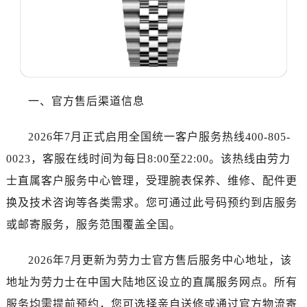
温州市鹿城区锦绣路1067号置信广场10层1015室（需提前预约）
哈尔滨市道里区友谊西路600号富力中心T2座写字楼29层03室（需提前预约）
大连市中山区人民路15号国际金融大厦7层G室（需提前预约）
佛山市禅城区季华五路57号万科金融中心C座12层1205室（需提前预约）
东莞市东城街道鸿福东路1号民盈国贸中心T1写字楼9层907室（需提前预约）
一、官方售后渠道信息
无锡市梁溪区人民中路139号恒隆广场写字楼1座11层1104室（需提前预约）
南通市崇川区工农路57号圆融广场写字楼16层1603室（需提前预约）
2026年7月正式启用全国统一客户服务热线400-805-
苏州市苏州工业园区星港街199号苏州中心办公楼C座22层08室（需提前预约）
0023，客服在线时间为每日8:00至22:00。该热线由劳力
武汉市江汉区解放大道686号世界贸易大厦38层09室（需提前预约）
南宁市青秀区金湖路59号地王大厦12楼1224室（需提前预约）
士直属客户服务中心管理，受理腕表保养、维修、配件更
合肥市蜀山区潜山路111号万象城华润大厦B座12楼03室（需提前预约）
换及技术咨询等各类需求。您可通过此号码预约到店服务
泉州市丰泽区宝洲路729号浦西万达中心写字楼A座7楼709室（需提前预约）
或邮寄服务，服务范围覆盖全国。
青岛市南区山东路6号华润大厦B座22层04室（需提前预约）
烟台市芝罘区胜利路139号万达金融中心A座907室（需提前预约）
2026年7月更新为劳力士官方售后服务中心地址，该
长春市朝阳区西安大路727号中银大厦A座(旺进大厦)18层09室（需提前预约）
地址为劳力士在中国大陆地区设立的直属服务网点。所有
贵阳市南明区都司高架桥路33号亨特国际金融中心14楼14D（需提前预约）
服务均需提前预约，您可选择亲自送修或通过官方物流寄