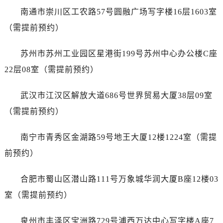
浙江省金华市金东区东市南街777号金华万达广场4号楼22楼2209室劳力士售后服务中心（需提前预约）
南通市崇川区工农路57号圆融广场写字楼16层1603室
浙江省丽水市莲都区解放街劳力士售后服务中心（需提前预约）
（需提前预约）
浙江省宁波市江北区大闸南路500号来福士广场办公楼20层2009室劳力士售后服务中心（需提前预约）
浙江省衢州市柯城区上街劳力士售后服务中心（需提前预约）
苏州市苏州工业园区星港街199号苏州中心办公楼C座
浙江省绍兴市越城区胜利东路379号世茂天际中心写字楼8层805室劳力士售后服务中心（需提前预约）
22层08室（需提前预约）
浙江省舟山市定海区解放东路劳力士售后服务中心（需提前预约）
澳门特别行政区大堂区议事亭前地（新马路）劳力士售后服务中心（需提前预约）
武汉市江汉区解放大道686号世界贸易大厦38层09室
澳门特别行政区风顺堂区南湾大马路劳力士售后服务中心（需提前预约）
（需提前预约）
澳门特别行政区花地玛堂区关闸广场劳力士售后服务中心（需提前预约）
澳门特别行政区花王堂区大三巴商圈劳力士售后服务中心（需提前预约）
南宁市青秀区金湖路59号地王大厦12楼1224室（需提
澳门特别行政区嘉模堂区官也街劳力士售后服务中心（需提前预约）
前预约）
澳门省路氹城市金光大道劳力士售后服务中心（需提前预约）
澳门特别行政区望德堂区塔石广场劳力士售后服务中心（需提前预约）
合肥市蜀山区潜山路111号万象城华润大厦B座12楼03
福建省福州市鼓楼区五四路128-1号恒力城写字楼15层03室劳力士售后服务中心（需提前预约）
室（需提前预约）
福建省厦门市思明区湖滨东路95号万象城华润大厦B座11层1104室劳力士售后服务中心（需提前预约）
广东省潮州市潮安区新风路与潮汕路交汇处劳力士售后服务中心（需提前预约）
泉州市丰泽区宝洲路729号浦西万达中心写字楼A座7