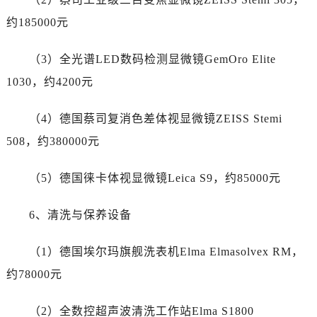
新疆维吾尔自治区塔城市塔城地区闻琴路劳力士售后服务中心（需提前预约）
约185000元
新疆维吾尔自治区铁门关市兴疆路劳力士售后服务中心（需提前预约）
新疆维吾尔自治区图木舒克市图木舒克市中兴街劳力士售后服务中心（需提前预约）
（3）全光谱LED数码检测显微镜GemOro Elite
新疆维吾尔自治区吐鲁番市高昌区文化中路文化中路劳力士售后服务中心（需提前预约）
1030，约4200元
新疆维吾尔自治区乌苏市乌鲁木齐北路劳力士售后服务中心（需提前预约）
新疆维吾尔自治区五家渠市长征西街劳力士售后服务中心（需提前预约）
（4）德国蔡司复消色差体视显微镜ZEISS Stemi
新疆维吾尔自治区新星市东风路劳力士售后服务中心（需提前预约）
508，约380000元
新疆维吾尔自治区伊宁市解放西路劳力士售后服务中心（需提前预约）
贵州省安顺市西秀区中华南路劳力士售后服务中心（需提前预约）
（5）德国徕卡体视显微镜Leica S9，约85000元
贵州省毕节市七星关区松山路劳力士售后服务中心（需提前预约）
贵州省六盘水市钟山区钟山大道劳力士售后服务中心（需提前预约）
6、清洗与保养设备
贵州省黔东南苗族侗族自治州凯里市北京西路劳力士售后服务中心（需提前预约）
贵州省黔西南布依族苗族自治州兴义市大道与桔香路交汇处劳力士售后服务中心（需提前预约）
（1）德国埃尔玛旗舰洗表机Elma Elmasolvex RM，
贵州省铜仁市碧江区民主路劳力士售后服务中心（需提前预约）
约78000元
贵州省遵义市红花岗区共青大道与嵩山路交叉口劳力士售后服务中心（需提前预约）
四川省阿坝州市马尔康市团结街劳力士售后服务中心（需提前预约）
（2）全数控超声波清洗工作站Elma S1800