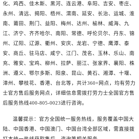
湖北省荆州市荆州区荆中路劳力士售后服务中心（需提前预约）
化、鸡西、佳木斯、黑河、连云港、阜阳、吉安、枣庄、
湖北省十堰市茅箭区人民北路劳力士售后服务中心（需提前预约）
永州、清远、揭阳、梧州、渭南、延安、长治、运城、淮
湖北省随州市曾都区青年路劳力士售后服务中心（需提前预约）
南、莆田、荆门、益阳、梅州、达州、榆林、威海、九
湖北省咸宁市咸安区长安大道劳力士售后服务中心（需提前预约）
江、济宁、齐齐哈尔、南阳、常德、呼伦贝尔、丹东、锦
湖北省襄阳市樊城区长虹路与人民路交叉口劳力士售后服务中心（需提前预约）
州、辽阳、辽源、衢州、安庆、龙岩、宁德、鹰潭、泰
湖北省孝感市孝南区复兴大道劳力士售后服务中心（需提前预约）
安、商丘、驻马店、咸宁、江门、茂名、玉林、乐山、南
湖北省宜昌市西陵区夷陵大道与港窑路劳力士售后服务中心（需提前预约）
充、雅安、宝鸡、柳州、拉萨、丽江、张家界、襄阳、株
湖南省常德市武陵区人民路劳力士售后服务中心（需提前预约）
湖南省郴州市北湖区国庆北路劳力士售后服务中心（需提前预约）
洲、遵义、鄂尔多斯、阳泉、昆山、黄石、湘潭、十堰、
湖南省衡阳市雁峰区解放路劳力士售后服务中心（需提前预约）
漳州、攀枝花、香港、台北等，共计360+网点，均有劳力
湖南省怀化市鹤城区迎丰中路劳力士售后服务中心（需提前预约）
士官方售后服务网点，详细信息需拨打劳力士全国官方售
湖南省娄底市娄星区长青街劳力士售后服务中心（需提前预约）
后服务热线400-805-0023进行咨询。
湖南省邵阳市双清区东风路劳力士售后服务中心（需提前预约）
湖南省湘潭市雨湖区莲城大道劳力士售后服务中心（需提前预约）
温馨提示：官方全国统一服务热线，服务覆盖中国大
湖南省益阳市赫山区桃花仑路劳力士售后服务中心（需提前预约）
陆、中国香港、中国澳门、中国台湾全部区域，需直接拨
湖南省永州市冷水滩区永州大道与中兴路交叉口劳力士售后服务中心（需提前预约）
打本统一热线获取售后、咨询等相关服务。