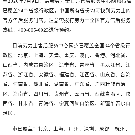
至2026年7月9日，最新劳力士官方售后服务中心网点布局
海南省琼海市嘉积镇东风路劳力士售后服务中心（需提前预约）
已覆盖34个省级行政区，中国所有省份均可找到劳力士的
海南省三沙市西沙区西沙群岛永兴岛北京路劳力士售后服务中心（需提前预约）
海南省三亚市吉阳区迎宾路劳力士售后服务中心（需提前预约）
官方售后服务门店，注意需拨打劳力士全国官方售后服务
海南省万宁市万城镇解放路劳力士售后服务中心（需提前预约）
热线：400-805-0023进行预约。
海南省文昌市文城镇教育东路劳力士售后服务中心（需提前预约）
海南省五指山市通什镇三月三大道劳力士售后服务中心（需提前预约）
目前劳力士售后服务中心网点已覆盖全国34个省级行
香港特别行政区尖沙咀区油尖旺区广东道劳力士售后服务中心（需提前预约）
政区：北京、上海、天津、重庆、澳门、香港、河北省、
香港特别行政区金钟区中西区金钟道劳力士售后服务中心（需提前预约）
山西省、内蒙古自治区、辽宁省、吉林省、黑龙江省、江
香港特别行政区九龙区油尖旺区弥敦道劳力士售后服务中心（需提前预约）
苏省、浙江省、安徽省、福建省、江西省、山东省、台湾
香港特别行政区铜锣湾区湾仔区轩尼诗道劳力士售后服务中心（需提前预约）
省、河南省、湖北省、湖南省、广东省、广西壮族自治
河南省安阳市文峰区解放大道劳力士售后服务中心（需提前预约）
区、海南省、四川省、贵州省、云南省、西藏自治区、陕
河南省鹤壁市淇滨区九州路劳力士售后服务中心（需提前预约）
西省、甘肃省、青海省、宁夏回族自治区、新疆维吾尔自
河南省济源市沁园街道济水大道劳力士售后服务中心（需提前预约）
河南省焦作市解放区解放路劳力士售后服务中心（需提前预约）
治区；
河南省开封市鼓楼区中山路劳力士售后服务中心（需提前预约）
市已覆盖：北京、上海、广州、深圳、成都、杭州、
河南省洛阳市西工区中州中路与解放路交叉口劳力士售后服务中心（需提前预约）