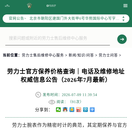
北京市东城区东长安街1号东方广场写字楼W3座6层602室（需提前预约）

北京市朝阳区建国门外大街甲6号华熙国际中心写字楼D座11层1102室（需提前预约）
▲
官网公告>
天津市和平区赤峰道136号天津国际金融中心写字楼26层2603室（需提前预约）
▼
上海市徐汇区虹桥路3号港汇中心写字楼2座37层3705室（需提前预约）
上海市黄浦区南京东路299号宏伊国际广场写字楼8层806室（需提前预约）
南京市秦淮区中山南路1号（新街口）南京中心写字楼22层C1-1室（需提前预约）
常州市新北区龙锦路1590号现代传媒中心写字楼5号楼10层1008室（需提前预约）
当前位置：
劳力士售后维修中心服务
>
新闻/知识/问答
>
劳力士问答
>
徐州市鼓楼区淮海东路29号苏宁广场IFC国际金融中心写字楼35层3508室（需提前预约）
扬州市邗江区国展路29号星耀天地写字楼1号楼18层1803室（需提前预约）
劳力士官方保养价格查询｜电话及维修地址
盐城市盐都区世纪大道5号盐城金融城写字楼1号楼16层1604室（需提前预约）
权威信息公告（2026年7月最新）
泰州市海陵区永定东路399号置地商务中心东塔写字楼（华润万象城）17层1706室（需提前预约）
宁波市江北区大闸南路500号来福士广场办公楼20层2009室（需提前预约）
发布时间：2026-07-09 11:39:54
杭州市上城区钱江路1366号华润大厦写字楼A座5层503-5室（需提前预约）
阅读：（
91次）
分享到：
金华市金东区东市南街777号金华万达广场写字楼4号楼22层2209室（需提前预约）
绍兴市越城区胜利东路379号世茂天际中心写字楼8层805室（需提前预约）
劳力士腕表作为精密时计的典范，其定期保养与官方
嘉兴市南湖区广益路705号嘉兴世界贸易中心写字楼A座13层1304室（需提前预约）