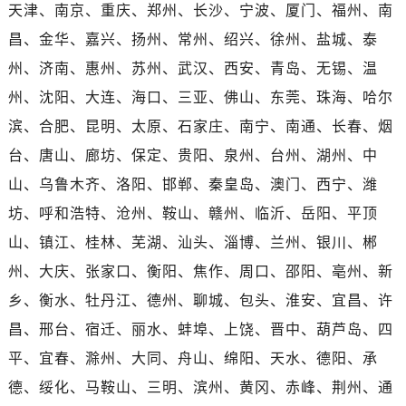
河南省漯河市源汇区交通路劳力士售后服务中心（需提前预约）
天津、南京、重庆、郑州、长沙、宁波、厦门、福州、南
河南省南阳市宛城区范蠡东路与南都路交叉口劳力士售后服务中心（需提前预约）
昌、金华、嘉兴、扬州、常州、绍兴、徐州、盐城、泰
河南省平顶山市卫东区建设路劳力士售后服务中心（需提前预约）
州、济南、惠州、苏州、武汉、西安、青岛、无锡、温
河南省濮阳市大华龙区开州路绿城路交叉口劳力士售后服务中心（需提前预约）
州、沈阳、大连、海口、三亚、佛山、东莞、珠海、哈尔
河南省三门峡市湖滨区和平路劳力士售后服务中心（需提前预约）
滨、合肥、昆明、太原、石家庄、南宁、南通、长春、烟
河南省商丘市梁园区神火大道劳力士售后服务中心（需提前预约）
台、唐山、廊坊、保定、贵阳、泉州、台州、湖州、中
河南省新乡市红旗区人民路劳力士售后服务中心（需提前预约）
山、乌鲁木齐、洛阳、邯郸、秦皇岛、澳门、西宁、潍
河南省信阳市浉河区东方红大道劳力士售后服务中心（需提前预约）
河南省许昌市魏都区建安大道与八龙路交叉口劳力士售后服务中心（需提前预约）
坊、呼和浩特、沧州、鞍山、赣州、临沂、岳阳、平顶
河南省郑州市二七区民主路10号华润大厦29层2905室劳力士售后服务中心（需提前预约）
山、镇江、桂林、芜湖、汕头、淄博、兰州、银川、郴
河南省周口市川汇区七一路劳力士售后服务中心（需提前预约）
州、大庆、张家口、衡阳、焦作、周口、邵阳、亳州、新
河南省驻马店市驿城区乐山大道与置地大道交叉口劳力士售后服务中心（需提前预约）
乡、衡水、牡丹江、德州、聊城、包头、淮安、宜昌、许
湖北省鄂州市鄂城区文星大道劳力士售后服务中心（需提前预约）
昌、邢台、宿迁、丽水、蚌埠、上饶、晋中、葫芦岛、四
湖北省黄冈市黄州区赤壁大道劳力士售后服务中心（需提前预约）
平、宜春、滁州、大同、舟山、绵阳、天水、德阳、承
湖北省黄石市黄石港区武汉路劳力士售后服务中心（需提前预约）
德、绥化、马鞍山、三明、滨州、黄冈、赤峰、荆州、通
湖北省荆门市东宝中天街步行街劳力士售后服务中心（需提前预约）