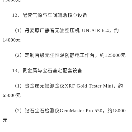
河北省唐山市路南区新华东道100号万达广场写字楼A座10层1002室劳力士售后服务中心（需提前预约）
台州市椒江区东海大道1800号腾达中心东1幢20楼2002室劳力士售后服务中心（需提前预约）
12、配套气源与车间辅助核心设备
呼和浩特市玉泉区大学西街70号华润万象城写字楼（鄂尔多斯大厦）23层2326室劳力士售后服务中心（需提前预约）
兰州市七里河区西津西路16号兰州中心写字楼21层2102室劳力士售后服务中心（需提前预约）
（1）丹麦原厂静音无油空压机JUN-AIR 6-4，约
重庆市解放碑渝中区民权路28号英利国际金融中心写字楼20层01室劳力士售后服务中心（需提前预约）
14000元
节假日正常营业！
（2）定制百级无尘恒温防静电工作台，约125000元
13、贵金属与宝石鉴定配套设备
（1）贵金属无损测金仪XRF Gold Tester Mini，约
65000元
（2）钻石宝石检测仪GemMaster Pro 550，约18000
元