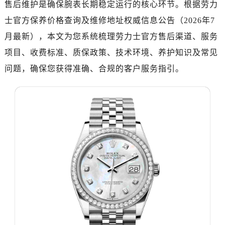
售后维护是确保腕表长期稳定运行的核心环节。根据劳力
南昌市红谷滩新区红谷中大道998号绿地双子塔（中央广场）A1座办公楼14层07室（需提前预约）
济南市历下区经十路11111号华润中心写字楼（万象城）15层1508室（需提前预约）
士官方保养价格查询及维修地址权威信息公告（2026年7
广州市天河区天河路230号万菱汇国际中心写字楼A塔7层704室（需提前预约）
月最新），本文为您系统梳理劳力士官方售后渠道、服务
广州市越秀区环市东路371-375号世界贸易中心大厦南塔写字楼15层07室（需提前预约）
项目、收费标准、质保政策、技术环境、养护知识及常见
深圳市罗湖区深南东路5001号华润大厦写字楼17层1701室（需提前预约）
问题，确保您获得准确、合规的客户服务指引。
惠州市惠城区江北文昌一路7号华贸大厦写字楼1座30层05室（需提前预约）
厦门市思明区湖滨东路95号华润大厦写字楼B座11层1104室（需提前预约）
福州市鼓楼区五四路128-1号恒力城写字楼15层03室（需提前预约）
成都市锦江区人民东路6号SAC东原中心写字楼24层2406B室（需提前预约）
重庆市江北区观音桥步行街2号融恒时代广场写字楼9层902室（需提前预约）
长沙市芙蓉区定王台街道建湘路393号世茂环球金融中心写字楼（芙蓉广场）10层13室（需提前预约）
郑州市二七区铭功路10号华润大厦写字楼29层2905室（需提前预约）
太原市迎泽区解放路15号亨得利名表服务中心（品牌授权店）3层整层（需提前预约）
沈阳市沈河区中街路137号亨得利名表服务中心（品牌授权店）1层整层（需提前预约）
沈阳市沈河区中街路83号亨得利名表服务中心（品牌授权店）1层整层（需提前预约）
乌鲁木齐市天山区红山路26号时代广场（CCMALL）C座17层17-B（需提前预约）