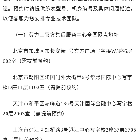
昆明市盘龙区北京路928号同德昆明广场写字楼10层06室（需提前预约）
送。预约时请提供腕表型号、机身编号及具体问题描述，
石家庄市长安区中山东路39号勒泰中心写字楼B座13层07室（需提前预约）
以便客服为您安排专业技术团队。
西安市碑林区南关正街88号华侨城长安国际中心E座6楼10室（需提前预约）
海口市龙华区金贸东路5号海口华润大厦B座17层1707室（需提前预约）
（一）劳力士官方售后服务中心全国网点地址
唐山市路南区新华东道100号万达广场写字楼A座10层1002室（需提前预约）
台州市椒江区东海大道1800号腾达中心东1幢20楼2002室（需提前预约）
北京市东城区东长安街1号东方广场写字楼W3座6层
内蒙古自治区呼和浩特市玉泉区大学西街70号华润万象城写字楼（鄂尔多斯大厦）23层2326室（需提前预约）
602室（需提前预约）
甘肃省兰州市七里河区西津西路16号兰州中心写字楼21层2102室（需提前预约）
重庆市解放碑渝中区民权路28号英利国际金融中心写字楼20层01室（需提前预约）
北京市朝阳区建国门外大街甲6号华熙国际中心写字
黑龙江省大庆市萨尔图区会战大街劳力士售后服务中心（需提前预约）
楼D座11层1102室（需提前预约）
黑龙江省鹤岗市向阳区红军路劳力士售后服务中心（需提前预约）
黑龙江省黑河市爱辉区中央街劳力士售后服务中心（需提前预约）
天津市和平区赤峰道136号天津国际金融中心写字楼
黑龙江省鸡西市鸡冠区红军路劳力士售后服务中心（需提前预约）
26层2603室（需提前预约）
黑龙江省佳木斯市向阳区长安路劳力士售后服务中心（需提前预约）
黑龙江省牡丹江市东安区太平路劳力士售后服务中心（需提前预约）
上海市徐汇区虹桥路3号港汇中心写字楼2座37层3705
黑龙江省七台河市桃山区大同街劳力士售后服务中心（需提前预约）
室（需提前预约）