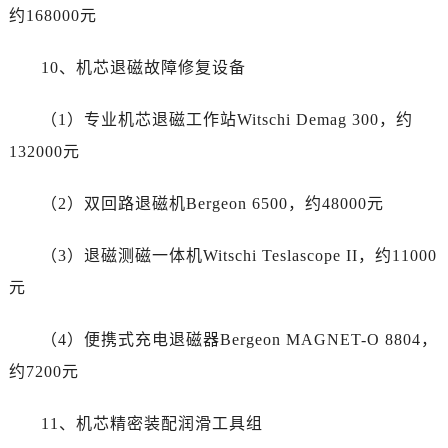
云南省红河哈尼族彝族自治州蒙自市天马路劳力士售后服务中心（需提前预约）
约168000元
云南省丽江市古城区七星街劳力士售后服务中心（需提前预约）
云南省临沧市临翔区世纪路劳力士售后服务中心（需提前预约）
10、机芯退磁故障修复设备
云南省怒江傈僳族自治州泸水市人民路劳力士售后服务中心（需提前预约）
（1）专业机芯退磁工作站Witschi Demag 300，约
云南省普洱市思茅区振兴大道劳力士售后服务中心（需提前预约）
云南省曲靖市麒麟区学府路劳力士售后服务中心（需提前预约）
132000元
云南省文山壮族苗族自治州文山市东风路劳力士售后服务中心（需提前预约）
（2）双回路退磁机Bergeon 6500，约48000元
云南省西双版纳傣族自治州景洪市宣慰大道劳力士售后服务中心（需提前预约）
云南省玉溪市红塔区南北大街劳力士售后服务中心（需提前预约）
（3）退磁测磁一体机Witschi Teslascope II，约11000
云南省昭通市昭阳区青年路劳力士售后服务中心（需提前预约）
元
重庆市江北区观音桥步行街2号融恒时代广场9层902室劳力士售后服务中心（需提前预约）
新疆维吾尔自治区乌鲁木齐市天山区红山路26号时代广场（CCMALL）C座17层17-B劳力士售后服务中心（需提前预约）
（4）便携式充电退磁器Bergeon MAGNET-O 8804，
浙江省温州市鹿城区锦绣路1067号置信广场10层1015室劳力士售后服务中心（需提前预约）
约7200元
黑龙江省哈尔滨市道里区友谊西路600号富力中心T2座写字楼29层03室室劳力士售后服务中心（需提前预约）
辽宁省大连市中山区人民路15号国际金融大厦7层G室劳力士售后服务中心（需提前预约）
11、机芯精密装配润滑工具组
广东省佛山市禅城区季华五路57号万科金融中心C座12层1205室劳力士售后服务中心（需提前预约）