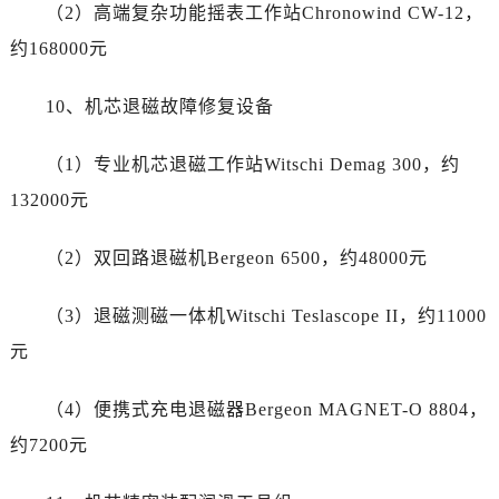
浙江省丽水市莲都区解放街劳力士售后服务中心（需提前预约）
（2）高端复杂功能摇表工作站Chronowind CW-12，
浙江省宁波市江北区大闸南路500号来福士广场办公楼20层2009室劳力士售后服务中心（需提前预约）
约168000元
浙江省衢州市柯城区上街劳力士售后服务中心（需提前预约）
浙江省绍兴市越城区胜利东路379号世茂天际中心写字楼8层805室劳力士售后服务中心（需提前预约）
10、机芯退磁故障修复设备
浙江省舟山市定海区解放东路劳力士售后服务中心（需提前预约）
（1）专业机芯退磁工作站Witschi Demag 300，约
澳门特别行政区大堂区议事亭前地（新马路）劳力士售后服务中心（需提前预约）
澳门特别行政区风顺堂区南湾大马路劳力士售后服务中心（需提前预约）
132000元
澳门特别行政区花地玛堂区关闸广场劳力士售后服务中心（需提前预约）
（2）双回路退磁机Bergeon 6500，约48000元
澳门特别行政区花王堂区大三巴商圈劳力士售后服务中心（需提前预约）
澳门特别行政区嘉模堂区官也街劳力士售后服务中心（需提前预约）
（3）退磁测磁一体机Witschi Teslascope II，约11000
澳门省路氹城市金光大道劳力士售后服务中心（需提前预约）
元
澳门特别行政区望德堂区塔石广场劳力士售后服务中心（需提前预约）
福建省福州市鼓楼区五四路128-1号恒力城写字楼15层03室劳力士售后服务中心（需提前预约）
（4）便携式充电退磁器Bergeon MAGNET-O 8804，
福建省厦门市思明区湖滨东路95号万象城华润大厦B座11层1104室劳力士售后服务中心（需提前预约）
约7200元
广东省潮州市潮安区新风路与潮汕路交汇处劳力士售后服务中心（需提前预约）
广东省广州市天河区天河路230号万菱汇国际中心A塔7层704室劳力士售后服务中心（需提前预约）