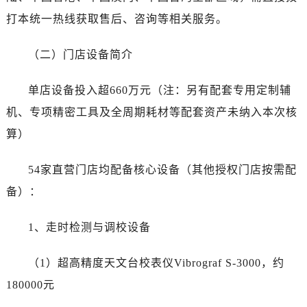
黑龙江省双鸭山市尖山区新兴大街劳力士售后服务中心（需提前预约）
打本统一热线获取售后、咨询等相关服务。
黑龙江省绥化市北林区新华街与康庄路交叉口劳力士售后服务中心（需提前预约）
黑龙江省伊春市伊美区通河路劳力士售后服务中心（需提前预约）
（二）门店设备简介
吉林省白城市洮北区明仁南街劳力士售后服务中心（需提前预约）
吉林省白山市浑江区浑江大街劳力士售后服务中心（需提前预约）
单店设备投入超660万元（注：另有配套专用定制辅
吉林省吉林市船营区河南街劳力士售后服务中心（需提前预约）
机、专项精密工具及全周期耗材等配套资产未纳入本次核
吉林省辽源市龙山区人民大街劳力士售后服务中心（需提前预约）
算）
吉林省梅河口市新华街道梅河大街劳力士售后服务中心（需提前预约）
吉林省四平市铁东区紫气大路与南九经街交汇处劳力士售后服务中心（需提前预约）
54家直营门店均配备核心设备（其他授权门店按需配
吉林省松原市宁江区五环大街劳力士售后服务中心（需提前预约）
备）：
吉林省通化市东昌区环通乡江南大街劳力士售后服务中心（需提前预约）
吉林省延边市延吉市解放路劳力士售后服务中心（需提前预约）
1、走时检测与调校设备
辽宁省鞍山市铁东区站前街劳力士售后服务中心（需提前预约）
辽宁省本溪市平山区胜利路劳力士售后服务中心（需提前预约）
（1）超高精度天文台校表仪Vibrograf S-3000，约
辽宁省朝阳市双塔区新华路劳力士售后服务中心（需提前预约）
180000元
辽宁省丹东市振兴区七经街劳力士售后服务中心（需提前预约）