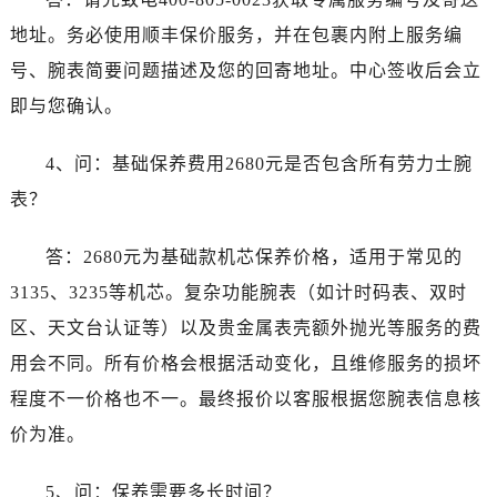
江苏省无锡市梁溪区人民中路139号恒隆广场写字楼1座11层1104室劳力士售后服务中心（需提前预约）
地址。务必使用顺丰保价服务，并在包裹内附上服务编
江苏省南通市崇川区工农路57号圆融广场写字楼16层1603室劳力士售后服务中心（需提前预约）
号、腕表简要问题描述及您的回寄地址。中心签收后会立
江苏省苏州市苏州工业园区 星港街199号苏州中心办公楼C座22层08室劳力士售后服务中心（需提前预约）
湖北省武汉市江汉区解放大道686号世界贸易大厦38层09室劳力士售后服务中心（需提前预约）
即与您确认。
广西省南宁市青秀区金湖路59号地王大厦12楼1224室劳力士售后服务中心（需提前预约）
4、问：基础保养费用2680元是否包含所有劳力士腕
安徽省合肥市蜀山区潜山路111号万象城华润大厦B座12楼03室劳力士售后服务中心（需提前预约）
福建省泉州市丰泽区宝洲路729号浦西万达中心写字楼A座7楼709室劳力士售后服务中心（需提前预约）
表？
山东省青岛市南区山东路6号华润大厦B座22层04室劳力士售后服务中心（需提前预约）
答：2680元为基础款机芯保养价格，适用于常见的
山东省烟台市芝罘区胜利路139号万达金融中心A座907室劳力士售后服务中心（需提前预约）
吉林省长春市朝阳区西安大路727号中银大厦A座(旺进大厦)18层09室劳力士售后服务中心（需提前预约）
3135、3235等机芯。复杂功能腕表（如计时码表、双时
贵州省贵阳市南明区都司高架桥路33号亨特国际金融中心14楼14D劳力士售后服务中心（需提前预约）
区、天文台认证等）以及贵金属表壳额外抛光等服务的费
云南省昆明市盘龙区北京路928号同德昆明广场写字楼10层06室劳力士售后服务中心（需提前预约）
用会不同。所有价格会根据活动变化，且维修服务的损坏
河北省石家庄市长安区中山东路39号勒泰中心写字楼B座13层07室劳力士售后服务中心（需提前预约）
程度不一价格也不一。最终报价以客服根据您腕表信息核
陕西省西安市碑林区南关正街88号华侨城长安国际中心E座6楼10室劳力士售后服务中心（需提前预约）
价为准。
海南省海口市龙华区金贸东路5号海口华润大厦B座17层1707室劳力士售后服务中心（需提前预约）
河北省唐山市路南区新华东道100号万达广场写字楼A座10层1002室劳力士售后服务中心（需提前预约）
5、问：保养需要多长时间？