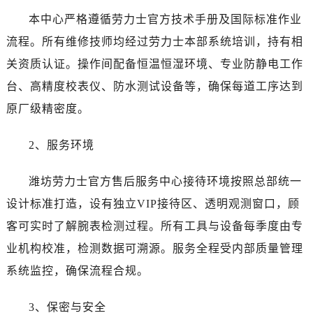
陕西省汉中市汉台区北大街劳力士售后服务中心（需提前预约）
本中心严格遵循劳力士官方技术手册及国际标准作业
陕西省商洛市商州区州城街劳力士售后服务中心（需提前预约）
流程。所有维修技师均经过劳力士本部系统培训，持有相
陕西省铜川市王益区红旗街劳力士售后服务中心（需提前预约）
关资质认证。操作间配备恒温恒湿环境、专业防静电工作
陕西省渭南市临渭区东风大街劳力士售后服务中心（需提前预约）
陕西省咸阳市秦都区沣西新城统一西路与白马河路交汇处劳力士售后服务中心（需提前预约）
台、高精度校表仪、防水测试设备等，确保每道工序达到
陕西省延安市宝塔区中心街劳力士售后服务中心（需提前预约）
原厂级精密度。
陕西省榆林市榆阳区长兴路劳力士售后服务中心（需提前预约）
新疆维吾尔自治区阿克苏市东大街劳力士售后服务中心（需提前预约）
2、服务环境
新疆维吾尔自治区阿拉尔市胜利大道劳力士售后服务中心（需提前预约）
潍坊劳力士官方售后服务中心接待环境按照总部统一
新疆维吾尔自治区阿拉山口市友好路劳力士售后服务中心（需提前预约）
新疆维吾尔自治区阿勒泰市解放路劳力士售后服务中心（需提前预约）
设计标准打造，设有独立VIP接待区、透明观测窗口，顾
新疆维吾尔自治区阿图什市光明路劳力士售后服务中心（需提前预约）
客可实时了解腕表检测过程。所有工具与设备每季度由专
新疆维吾尔自治区白杨市军垦路劳力士售后服务中心（需提前预约）
业机构校准，检测数据可溯源。服务全程受内部质量管理
新疆维吾尔自治区北屯市团结路劳力士售后服务中心（需提前预约）
系统监控，确保流程合规。
新疆维吾尔自治区博乐市博乐市北京路劳力士售后服务中心（需提前预约）
新疆维吾尔自治区昌吉市延安北路劳力士售后服务中心（需提前预约）
3、保密与安全