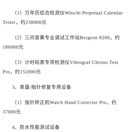
内蒙古自治区赤峰市红山区哈达街劳力士售后服务中心（需提前预约）
内蒙古自治区鄂尔多斯市东胜区伊金霍洛街劳力士售后服务中心（需提前预约）
（1）万年历综合检测仪Witschi Perpetual Calendar
内蒙古自治区呼伦贝尔市海拉尔区中央街劳力士售后服务中心（需提前预约）
Tester，约238000元
内蒙古自治区通辽市科尔沁区明仁大街劳力士售后服务中心（需提前预约）
内蒙古自治区乌海市海勃湾区人民南路劳力士售后服务中心（需提前预约）
（2）三问音簧专业调试工作站Bergeon 8200，约
内蒙古自治区乌兰察布市集宁区恩和大街劳力士售后服务中心（需提前预约）
186000元
内蒙古自治区锡林郭勒盟市锡林浩特市光明街与额尔敦路交叉口劳力士售后服务中心（需提前预约）
内蒙古自治区兴安盟市乌兰浩特市兴安大街劳力士售后服务中心（需提前预约）
（3）计时码表专项检测仪Vibrograf Chrono Test
山西省大同市平城区迎宾街劳力士售后服务中心（需提前预约）
Pro，约152000元
山西省晋城市城区黄华街劳力士售后服务中心（需提前预约）
山西省晋中市榆次区顺城街劳力士售后服务中心（需提前预约）
3、表盘/指针修复专用设备
山西省临汾市尧都区解放路劳力士售后服务中心（需提前预约）
山西省吕梁市离石区永宁中路与建设街交叉口劳力士售后服务中心（需提前预约）
（1）指针矫正机Watch Hand Corrector Pro，约
山西省朔州市朔城区怡西路与鄯阳西街交汇处劳力士售后服务中心（需提前预约）
37000元
山西省忻州市忻府区和平东街与七一南路交叉口劳力士售后服务中心（需提前预约）
山西省阳泉市郊区平阳东街与新城大道交叉口劳力士售后服务中心（需提前预约）
4、防水性能测试设备