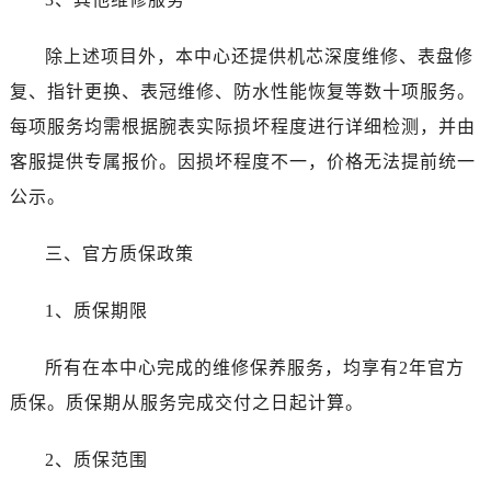
湖南省张家界市永定区解放路劳力士售后服务中心（需提前预约）
湖南省长沙市芙蓉区建湘路393号世茂环球金融中心写字楼10层1013室劳力士售后服务中心（需提前预约）
除上述项目外，本中心还提供机芯深度维修、表盘修
湖南省株洲市芦淞区建设南路劳力士售后服务中心（需提前预约）
复、指针更换、表冠维修、防水性能恢复等数十项服务。
甘肃省白银市白银区北京路劳力士售后服务中心（需提前预约）
每项服务均需根据腕表实际损坏程度进行详细检测，并由
甘肃省定西市安定区解放路劳力士售后服务中心（需提前预约）
客服提供专属报价。因损坏程度不一，价格无法提前统一
甘肃省敦煌市沙州镇阳关中路劳力士售后服务中心（需提前预约）
甘肃省合作市人民街劳力士售后服务中心（需提前预约）
公示。
甘肃省嘉峪关市雄关区新华中路劳力士售后服务中心（需提前预约）
三、官方质保政策
甘肃省金昌市金川区北京路劳力士售后服务中心（需提前预约）
甘肃省酒泉市肃州区西大街劳力士售后服务中心（需提前预约）
1、质保期限
甘肃省临夏市城南街道团结路劳力士售后服务中心（需提前预约）
甘肃省陇南市武都区人民路劳力士售后服务中心（需提前预约）
所有在本中心完成的维修保养服务，均享有2年官方
甘肃省平凉市崆峒区西大街劳力士售后服务中心（需提前预约）
质保。质保期从服务完成交付之日起计算。
甘肃省庆阳市西峰区南大街劳力士售后服务中心（需提前预约）
甘肃省天水市秦州区民主路劳力士售后服务中心（需提前预约）
2、质保范围
甘肃省武威市凉州区迎宾路劳力士售后服务中心（需提前预约）