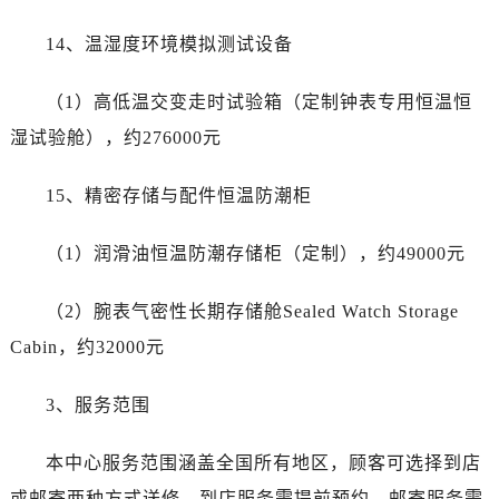
海南省三沙市西沙区西沙群岛永兴岛北京路劳力士售后服务中心（需提前预约）
海南省三亚市吉阳区迎宾路劳力士售后服务中心（需提前预约）
14、温湿度环境模拟测试设备
海南省万宁市万城镇解放路劳力士售后服务中心（需提前预约）
（1）高低温交变走时试验箱（定制钟表专用恒温恒
海南省文昌市文城镇教育东路劳力士售后服务中心（需提前预约）
海南省五指山市通什镇三月三大道劳力士售后服务中心（需提前预约）
湿试验舱），约276000元
香港特别行政区尖沙咀区油尖旺区广东道劳力士售后服务中心（需提前预约）
15、精密存储与配件恒温防潮柜
香港特别行政区金钟区中西区金钟道劳力士售后服务中心（需提前预约）
香港特别行政区九龙区油尖旺区弥敦道劳力士售后服务中心（需提前预约）
（1）润滑油恒温防潮存储柜（定制），约49000元
香港特别行政区铜锣湾区湾仔区轩尼诗道劳力士售后服务中心（需提前预约）
河南省安阳市文峰区解放大道劳力士售后服务中心（需提前预约）
（2）腕表气密性长期存储舱Sealed Watch Storage
河南省鹤壁市淇滨区九州路劳力士售后服务中心（需提前预约）
Cabin，约32000元
河南省济源市沁园街道济水大道劳力士售后服务中心（需提前预约）
河南省焦作市解放区解放路劳力士售后服务中心（需提前预约）
3、服务范围
河南省开封市鼓楼区中山路劳力士售后服务中心（需提前预约）
河南省洛阳市西工区中州中路与解放路交叉口劳力士售后服务中心（需提前预约）
本中心服务范围涵盖全国所有地区，顾客可选择到店
河南省漯河市源汇区交通路劳力士售后服务中心（需提前预约）
或邮寄两种方式送修。到店服务需提前预约，邮寄服务需