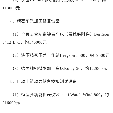
山东省济南市历下区经十路11111号华润中心写字楼（万象城）15层1508室劳力士售后服务中心（需提前预约）
113000元
山东省济宁市任城区太白楼路劳力士售后服务中心（需提前预约）
山东省莱芜市文化南路8号银座商城名表维修一楼名表维修劳力士售后服务中心（需提前预约）
8、精密车铣加工修复设备
山东省临沂市兰山区解放路劳力士售后服务中心（需提前预约）
山东省日照市东港区烟台路劳力士售后服务中心（需提前预约）
（1）全套复合精密钟表车床（带铣磨附件）Bergeon
山东省泰安市泰山区财源街道泰山大街劳力士售后服务中心（需提前预约）
5412-B-C，约146000元
山东省威海市环翠区新威海路89号振华商厦一楼名表维修劳力士售后服务中心（需提前预约）
山东省潍坊市奎文区东风东街劳力士售后服务中心（需提前预约）
（2）液压精密压盖工作站Bergeon 5500，约19500元
山东省枣庄市滕州市北辛路与善国路交叉口劳力士售后服务中心（需提前预约）
山东省淄博市张店区金晶大道劳力士售后服务中心（需提前预约）
（3）德国精密微型加工车床Boley 50，约122000元
上海市黄浦区南京东路299号宏伊国际广场写字楼8层806室劳力士售后服务中心（需提前预约）
上海市徐汇区虹桥路3号港汇中心2座37层3705室劳力士售后服务中心（需提前预约）
9、自动上链动力储备模拟测试设备
浙江省杭州市上城区钱江路1366号华润大厦A座5层503-5室劳力士售后服务中心（需提前预约）
浙江省湖州市吴兴区劳动路劳力士售后服务中心（需提前预约）
（1）恒温多功能摇表仪Witschi Watch Wind 800，约
浙江省嘉兴市南湖区广益路705号嘉兴世界贸易中心A座13层1304室劳力士售后服务中心（需提前预约）
216000元
浙江省金华市金东区东市南街777号金华万达广场4号楼22楼2209室劳力士售后服务中心（需提前预约）