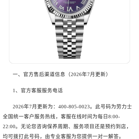
哈尔滨市道里区友谊西路600号富力中心T2座写字楼29层03室（需提前预约）
大连市中山区人民路15号国际金融大厦7层G室（需提前预约）
佛山市禅城区季华五路57号万科金融中心C座12层1205室（需提前预约）
东莞市东城街道鸿福东路1号民盈国贸中心T1写字楼9层907室（需提前预约）
无锡市梁溪区人民中路139号恒隆广场写字楼1座11层1104室（需提前预约）
南通市崇川区工农路57号圆融广场写字楼16层1603室（需提前预约）
苏州市苏州工业园区星港街199号苏州中心办公楼C座22层08室（需提前预约）
武汉市江汉区解放大道686号世界贸易大厦38层09室（需提前预约）
南宁市青秀区金湖路59号地王大厦12楼1224室（需提前预约）
一、官方售后渠道信息（2026年7月更新）
合肥市蜀山区潜山路111号万象城华润大厦B座12楼03室（需提前预约）
泉州市丰泽区宝洲路729号浦西万达中心写字楼A座7楼709室（需提前预约）
1、官方客服服务电话
青岛市南区山东路6号华润大厦B座22层04室（需提前预约）
2026年7月更新为：400-805-0023。此号码为劳力士
烟台市芝罘区胜利路139号万达金融中心A座907室（需提前预约）
长春市朝阳区西安大路727号中银大厦A座(旺进大厦)18层09室（需提前预约）
全国统一客户服务热线，客服在线时间为每日8:00-
贵阳市南明区都司高架桥路33号亨特国际金融中心14楼14D（需提前预约）
22:00。无论您咨询保养周期、服务项目还是预约到店，
昆明市盘龙区北京路928号同德昆明广场写字楼10层06室（需提前预约）
均可拨打此号码，由专业客服为您提供一对一解答。