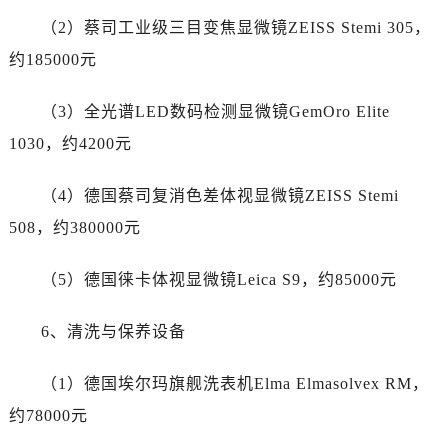
安徽省铜陵市铜官区石城大道劳力士售后服务中心（需提前预约）
（2）蔡司工业级三目变焦显微镜ZEISS Stemi 305，
安徽省芜湖市镜湖区中山路步行街劳力士售后服务中心（需提前预约）
约185000元
安徽省宣城市宣州区叠嶂西路劳力士售后服务中心（需提前预约）
福建省龙岩市新罗区九一南路劳力士售后服务中心（需提前预约）
（3）全光谱LED数码检测显微镜GemOro Elite
福建省南平市建阳区人民西路劳力士售后服务中心（需提前预约）
1030，约4200元
福建省宁德市蕉城区天湖东路劳力士售后服务中心（需提前预约）
福建省莆田市城厢区霞林街道荔华东大道劳力士售后服务中心（需提前预约）
（4）德国蔡司复消色差体视显微镜ZEISS Stemi
福建省三明市三元区东乾二路劳力士售后服务中心（需提前预约）
508，约380000元
福建省漳州市龙文区步港路劳力士售后服务中心（需提前预约）
江苏省常州市新北区龙锦路1590号现代传媒中心5号楼10层1008室劳力士售后服务中心（需提前预约）
（5）德国徕卡体视显微镜Leica S9，约85000元
江苏省淮安市清江浦区淮海北路劳力士售后服务中心（需提前预约）
江苏省连云港市海州区通灌北路劳力士售后服务中心（需提前预约）
6、清洗与保养设备
江苏省南京市秦淮区中山南路1号南京中心22层22-C1-C3室劳力士售后服务中心（需提前预约）
江苏省宿迁市宿城区西湖路劳力士售后服务中心（需提前预约）
（1）德国埃尔玛旗舰洗表机Elma Elmasolvex RM，
江苏省泰州市海陵区永定东路399号置地商务中心东塔（华润万象城）17层1706室劳力士售后服务中心（需提前预约）
约78000元
江苏省徐州市鼓楼区淮海东路29号苏宁广场IFC国际金融中心35层3508室劳力士售后服务中心（需提前预约）