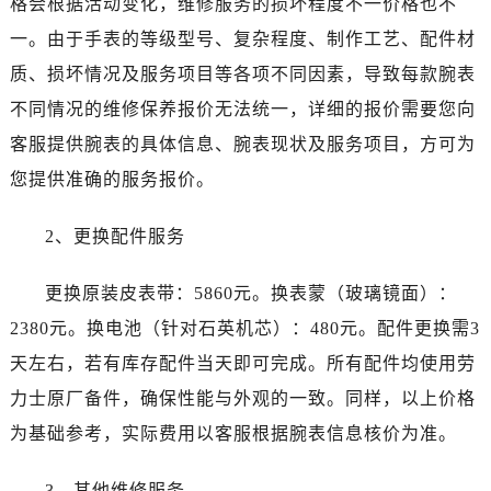
格会根据活动变化，维修服务的损坏程度不一价格也不
湖北省十堰市茅箭区人民北路劳力士售后服务中心（需提前预约）
一。由于手表的等级型号、复杂程度、制作工艺、配件材
湖北省随州市曾都区青年路劳力士售后服务中心（需提前预约）
湖北省咸宁市咸安区长安大道劳力士售后服务中心（需提前预约）
质、损坏情况及服务项目等各项不同因素，导致每款腕表
湖北省襄阳市樊城区长虹路与人民路交叉口劳力士售后服务中心（需提前预约）
不同情况的维修保养报价无法统一，详细的报价需要您向
湖北省孝感市孝南区复兴大道劳力士售后服务中心（需提前预约）
客服提供腕表的具体信息、腕表现状及服务项目，方可为
湖北省宜昌市西陵区夷陵大道与港窑路劳力士售后服务中心（需提前预约）
您提供准确的服务报价。
湖南省常德市武陵区人民路劳力士售后服务中心（需提前预约）
湖南省郴州市北湖区国庆北路劳力士售后服务中心（需提前预约）
2、更换配件服务
湖南省衡阳市雁峰区解放路劳力士售后服务中心（需提前预约）
湖南省怀化市鹤城区迎丰中路劳力士售后服务中心（需提前预约）
更换原装皮表带：5860元。换表蒙（玻璃镜面）：
湖南省娄底市娄星区长青街劳力士售后服务中心（需提前预约）
2380元。换电池（针对石英机芯）：480元。配件更换需3
湖南省邵阳市双清区东风路劳力士售后服务中心（需提前预约）
天左右，若有库存配件当天即可完成。所有配件均使用劳
湖南省湘潭市雨湖区莲城大道劳力士售后服务中心（需提前预约）
力士原厂备件，确保性能与外观的一致。同样，以上价格
湖南省益阳市赫山区桃花仑路劳力士售后服务中心（需提前预约）
为基础参考，实际费用以客服根据腕表信息核价为准。
湖南省永州市冷水滩区永州大道与中兴路交叉口劳力士售后服务中心（需提前预约）
湖南省岳阳市岳阳楼区东茅岭路劳力士售后服务中心（需提前预约）
3、其他维修服务