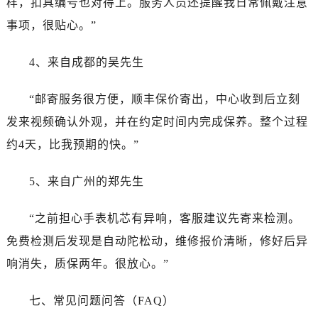
样，扣具编号也对得上。服务人员还提醒我日常佩戴注意
四川省宜宾市翠屏区长翠路劳力士售后服务中心（需提前预约）
事项，很贴心。”
四川省资阳市雁江区滨江大道一段与和平南路劳力士售后服务中心（需提前预约）
四川省自贡市自流井区华商北路劳力士售后服务中心（需提前预约）
4、来自成都的吴先生
西藏自治区阿里地区噶尔县北京西路劳力士售后服务中心（需提前预约）
西藏自治区昌都市卡若区昌都西路劳力士售后服务中心（需提前预约）
“邮寄服务很方便，顺丰保价寄出，中心收到后立刻
西藏自治区拉萨市城关区北京中路劳力士售后服务中心（需提前预约）
发来视频确认外观，并在约定时间内完成保养。整个过程
西藏自治区林芝市巴宜区广东路劳力士售后服务中心（需提前预约）
约4天，比我预期的快。”
西藏自治区那曲市色尼区浙江西路劳力士售后服务中心（需提前预约）
西藏自治区日喀则市桑珠孜区上海中路劳力士售后服务中心（需提前预约）
5、来自广州的郑先生
西藏自治区山南市乃东区湖北大道劳力士售后服务中心（需提前预约）
云南省保山市隆阳区正阳路劳力士售后服务中心（需提前预约）
“之前担心手表机芯有异响，客服建议先寄来检测。
云南省楚雄彝族自治州楚雄市鹿城南路劳力士售后服务中心（需提前预约）
免费检测后发现是自动陀松动，维修报价清晰，修好后异
云南省大理白族自治州大理市建设路劳力士售后服务中心（需提前预约）
响消失，质保两年。很放心。”
云南省德宏傣族景颇族自治州芒市团结大街劳力士售后服务中心（需提前预约）
云南省迪庆藏族自治州香格里拉市长征大道劳力士售后服务中心（需提前预约）
七、常见问题问答（FAQ）
云南省红河哈尼族彝族自治州蒙自市天马路劳力士售后服务中心（需提前预约）