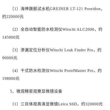
山西省运城市盐湖区河东街劳力士售后服务中心（需提前预约）
（1）海神旗舰试水机GREINER LT-121 Poseidon，
山西省长治市潞州区英雄中路劳力士售后服务中心（需提前预约）
山西省太原市迎泽区迎泽街道解放路15号亨得利名表维修授权店3楼劳力士售后服务中心（需提前预约）
约220000元
天津市和平区赤峰道136号天津国际金融中心26层2603室劳力士售后服务中心（需提前预约）
（2）全自动智能防水检测仪Witschi ALC2000，约
安徽省安庆市迎江区人民路劳力士售后服务中心（需提前预约）
安徽省蚌埠市蚌山区淮河路劳力士售后服务中心（需提前预约）
145000元
安徽省亳州市谯城区魏武大道劳力士售后服务中心（需提前预约）
（3）渗漏定位分析仪Witschi Leak Finder Pro，约
安徽省池州市贵池区长江路劳力士售后服务中心（需提前预约）
安徽省滁州市琅琊区南谯北路劳力士售后服务中心（需提前预约）
90000元
安徽省阜阳市颍州区颍州北路劳力士售后服务中心（需提前预约）
（4）干式防水检测仪Witschi ProofMaster Pro，约
安徽省淮北市相山区淮海路劳力士售后服务中心（需提前预约）
安徽省淮南市田家庵区国庆中路劳力士售后服务中心（需提前预约）
198000元
安徽省黄山市屯溪区黄山西路劳力士售后服务中心（需提前预约）
5、微观精密观察显微镜设备
安徽省六安市金安区解放中路劳力士售后服务中心（需提前预约）
安徽省马鞍山市雨山区湖南西路劳力士售后服务中心（需提前预约）
（1）三目体视高清显微镜Leica S6D，约320000元
安徽省宿州市埇桥区人民中路劳力士售后服务中心（需提前预约）