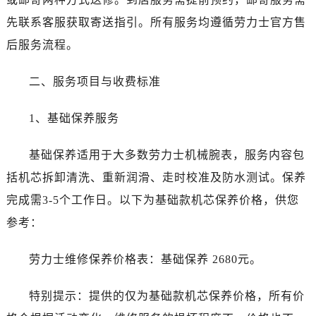
河南省南阳市宛城区范蠡东路与南都路交叉口劳力士售后服务中心（需提前预约）
先联系客服获取寄送指引。所有服务均遵循劳力士官方售
河南省平顶山市卫东区建设路劳力士售后服务中心（需提前预约）
后服务流程。
河南省濮阳市大华龙区开州路绿城路交叉口劳力士售后服务中心（需提前预约）
河南省三门峡市湖滨区和平路劳力士售后服务中心（需提前预约）
二、服务项目与收费标准
河南省商丘市梁园区神火大道劳力士售后服务中心（需提前预约）
河南省新乡市红旗区人民路劳力士售后服务中心（需提前预约）
1、基础保养服务
河南省信阳市浉河区东方红大道劳力士售后服务中心（需提前预约）
河南省许昌市魏都区建安大道与八龙路交叉口劳力士售后服务中心（需提前预约）
基础保养适用于大多数劳力士机械腕表，服务内容包
河南省郑州市二七区民主路10号华润大厦29层2905室劳力士售后服务中心（需提前预约）
括机芯拆卸清洗、重新润滑、走时校准及防水测试。保养
河南省周口市川汇区七一路劳力士售后服务中心（需提前预约）
完成需3-5个工作日。以下为基础款机芯保养价格，供您
河南省驻马店市驿城区乐山大道与置地大道交叉口劳力士售后服务中心（需提前预约）
参考：
湖北省鄂州市鄂城区文星大道劳力士售后服务中心（需提前预约）
湖北省黄冈市黄州区赤壁大道劳力士售后服务中心（需提前预约）
劳力士维修保养价格表：基础保养 2680元。
湖北省黄石市黄石港区武汉路劳力士售后服务中心（需提前预约）
湖北省荆门市东宝中天街步行街劳力士售后服务中心（需提前预约）
特别提示：提供的仅为基础款机芯保养价格，所有价
湖北省荆州市荆州区荆中路劳力士售后服务中心（需提前预约）