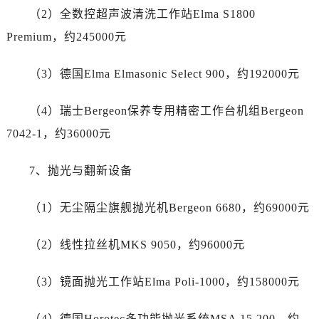
江苏省盐城市盐都区世纪大道5号盐城金融城写字楼1号楼16层1604室劳力士售后服务中心（需提前预约）
（2）全数控超声波清洗工作站Elma S1800
江苏省扬州市邗江区国展路29号星耀天地写字楼1号楼18层1803室劳力士售后服务中心（需提前预约）
Premium，约245000元
江苏省镇江市京口区中山东路劳力士售后服务中心（需提前预约）
江西省抚州市临川区赣东大道劳力士售后服务中心（需提前预约）
（3）德国Elma Elmasonic Select 900，约192000元
江西省赣州市章贡区文清路劳力士售后服务中心（需提前预约）
江西省吉安市吉州区井冈山大道劳力士售后服务中心（需提前预约）
（4）瑞士Bergeon保养专用精密工作台机组Bergeon
江西省景德镇市珠山区珠山中路劳力士售后服务中心（需提前预约）
7042-1，约36000元
江西省九江市浔阳区浔阳路劳力士售后服务中心（需提前预约）
江西省南昌市红谷滩新区红谷中大道998号绿地双子塔（中央广场）A1座办公楼14层1407室劳力士售后服务中心（需提前预约）
7、抛光与翻新设备
江西省萍乡市安源区萍安北大道与康庄路交叉口劳力士售后服务中心（需提前预约）
江西省上饶市信州区滨江西路劳力士售后服务中心（需提前预约）
（1）无尘隔尘旗舰抛光机Bergeon 6680，约69000元
江西省新余市渝水区北湖西路劳力士售后服务中心（需提前预约）
（2）线性拉丝机MKS 9050，约96000元
江西省宜春市袁州区中山中路劳力士售后服务中心（需提前预约）
江西省鹰潭市月湖区胜利东路劳力士售后服务中心（需提前预约）
（3）镜面抛光工作站Elma Poli-1000，约158000元
山东省德州市德城区东风中路劳力士售后服务中心（需提前预约）
山东省东营市东营区济南路劳力士售后服务中心（需提前预约）
（4）德国Horotec多功能抛光系统MSA 15.200，约