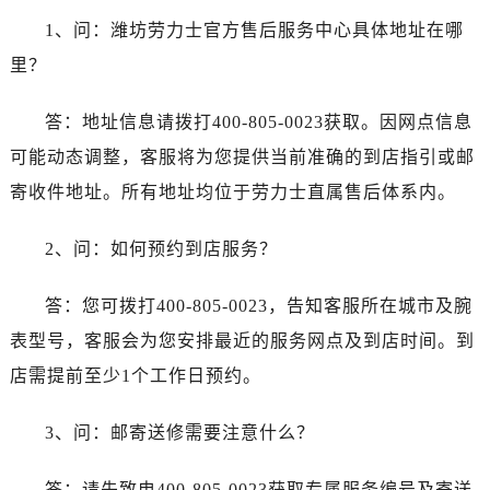
云南省丽江市古城区七星街劳力士售后服务中心（需提前预约）
1、问：潍坊劳力士官方售后服务中心具体地址在哪
云南省临沧市临翔区世纪路劳力士售后服务中心（需提前预约）
里？
云南省怒江傈僳族自治州泸水市人民路劳力士售后服务中心（需提前预约）
云南省普洱市思茅区振兴大道劳力士售后服务中心（需提前预约）
答：地址信息请拨打400-805-0023获取。因网点信息
云南省曲靖市麒麟区学府路劳力士售后服务中心（需提前预约）
可能动态调整，客服将为您提供当前准确的到店指引或邮
云南省文山壮族苗族自治州文山市东风路劳力士售后服务中心（需提前预约）
寄收件地址。所有地址均位于劳力士直属售后体系内。
云南省西双版纳傣族自治州景洪市宣慰大道劳力士售后服务中心（需提前预约）
云南省玉溪市红塔区南北大街劳力士售后服务中心（需提前预约）
2、问：如何预约到店服务？
云南省昭通市昭阳区青年路劳力士售后服务中心（需提前预约）
重庆市江北区观音桥步行街2号融恒时代广场9层902室劳力士售后服务中心（需提前预约）
答：您可拨打400-805-0023，告知客服所在城市及腕
新疆维吾尔自治区乌鲁木齐市天山区红山路26号时代广场（CCMALL）C座17层17-B劳力士售后服务中心（需提前预约）
表型号，客服会为您安排最近的服务网点及到店时间。到
浙江省温州市鹿城区锦绣路1067号置信广场10层1015室劳力士售后服务中心（需提前预约）
店需提前至少1个工作日预约。
黑龙江省哈尔滨市道里区友谊西路600号富力中心T2座写字楼29层03室室劳力士售后服务中心（需提前预约）
辽宁省大连市中山区人民路15号国际金融大厦7层G室劳力士售后服务中心（需提前预约）
3、问：邮寄送修需要注意什么？
广东省佛山市禅城区季华五路57号万科金融中心C座12层1205室劳力士售后服务中心（需提前预约）
广东省东莞市东城街道鸿福东路1号民盈国贸中心T1写字楼9层907室劳力士售后服务中心（需提前预约）
答：请先致电400-805-0023获取专属服务编号及寄送