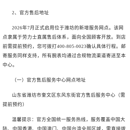
石家庄市长安区中山东路39号勒泰中心写字楼B座13层07室（需提前预约）
西安市碑林区南关正街88号华侨城长安国际中心E座6楼10室（需提前预约）
2、官方售后地址
海口市龙华区金贸东路5号海口华润大厦B座17层1707室（需提前预约）
唐山市路南区新华东道100号万达广场写字楼A座10层1002室（需提前预约）
2026年7月正式启用位于潍坊的新增服务网点。该网
台州市椒江区东海大道1800号腾达中心东1幢20楼2002室（需提前预约）
点隶属于劳力士直属售后体系，面向全国顾客开放。到店
内蒙古自治区呼和浩特市玉泉区大学西街70号华润万象城写字楼（鄂尔多斯大厦）23层2326室（需提前预约）
前需提前预约，您可拨打400-805-0023确认具体行程。邮
甘肃省兰州市七里河区西津西路16号兰州中心写字楼21层2102室（需提前预约）
寄服务同样支持，所有腕表均通过合规物流渠道寄送至本
重庆市解放碑渝中区民权路28号英利国际金融中心写字楼20层01室（需提前预约）
中心。
黑龙江省大庆市萨尔图区会战大街劳力士售后服务中心（需提前预约）
黑龙江省鹤岗市向阳区红军路劳力士售后服务中心（需提前预约）
（一）官方售后服务中心网点地址
黑龙江省黑河市爱辉区中央街劳力士售后服务中心（需提前预约）
黑龙江省鸡西市鸡冠区红军路劳力士售后服务中心（需提前预约）
山东省潍坊市奎文区东风东街官方售后服务中心（需
黑龙江省佳木斯市向阳区长安路劳力士售后服务中心（需提前预约）
提前预约）
黑龙江省牡丹江市东安区太平路劳力士售后服务中心（需提前预约）
黑龙江省七台河市桃山区大同街劳力士售后服务中心（需提前预约）
温馨提示：官方全国统一服务热线，服务覆盖中国大
黑龙江省齐齐哈尔市龙沙区龙华路劳力士售后服务中心（需提前预约）
陆、中国香港、中国澳门、中国台湾全部区域，需直接拨