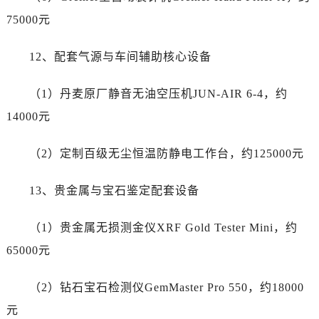
广西壮族自治区百色市右江区中山二路劳力士售后服务中心（需提前预约）
75000元
广西壮族自治区北海市海城区北京路劳力士售后服务中心（需提前预约）
广西壮族自治区崇左市江州区石景林街道友谊大道与丽川路交汇处劳力士售后服务中心（需提前预约）
12、配套气源与车间辅助核心设备
广西壮族自治区防城港市港口区金花茶大道劳力士售后服务中心（需提前预约）
广西壮族自治区贵港市港北区港城街道布山大道与仙衣路交叉口劳力士售后服务中心（需提前预约）
（1）丹麦原厂静音无油空压机JUN-AIR 6-4，约
广西壮族自治区桂林市秀峰区红岭路劳力士售后服务中心（需提前预约）
14000元
广西壮族自治区河池市金城江区金城江街道朝阳路劳力士售后服务中心（需提前预约）
广西壮族自治区贺州市八步区城东街道灵峰南路劳力士售后服务中心（需提前预约）
（2）定制百级无尘恒温防静电工作台，约125000元
广西壮族自治区来宾市兴宾区桂中大道劳力士售后服务中心（需提前预约）
广西壮族自治区柳州市城中区中山中路劳力士售后服务中心（需提前预约）
13、贵金属与宝石鉴定配套设备
广西壮族自治区钦州市钦南区金海湾东大街劳力士售后服务中心（需提前预约）
广西壮族自治区梧州市万秀区龙湖镇高旺路劳力士售后服务中心（需提前预约）
（1）贵金属无损测金仪XRF Gold Tester Mini，约
广西壮族自治区玉林市玉州区金玉路劳力士售后服务中心（需提前预约）
65000元
海南省儋州市儋州市那大镇兰洋北路劳力士售后服务中心（需提前预约）
海南省东方市八所镇解放西路劳力士售后服务中心（需提前预约）
（2）钻石宝石检测仪GemMaster Pro 550，约18000
海南省琼海市嘉积镇东风路劳力士售后服务中心（需提前预约）
元