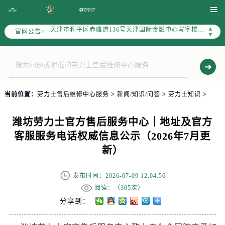
北京市朝阳区建国门外大街甲6号华熙国际中心写字楼D座11层1102室（需提前预约）

天津市和平区赤峰道136号天津国际金融中心写字楼26层2603室（需提前预约）
▲
官网公告>
上海市徐汇区虹桥路3号港汇中心写字楼2座37层3705室（需提前预约）
▼
上海市黄浦区南京东路299号宏伊国际广场写字楼8层806室（需提前预约）
南京市秦淮区中山南路1号（新街口）南京中心写字楼22层C1-1室（需提前预约）
常州市新北区龙锦路1590号现代传媒中心写字楼5号楼10层1008室（需提前预约）
徐州市鼓楼区淮海东路29号苏宁广场IFC国际金融中心写字楼35层3508室（需提前预约）
当前位置：
劳力士售后维修中心服务
>
新闻/知识/问答
>
劳力士知识
>
扬州市邗江区国展路29号星耀天地写字楼1号楼18层1803室（需提前预约）
盐城市盐都区世纪大道5号盐城金融城写字楼1号楼16层1604室（需提前预约）
潍坊劳力士官方售后服务中心｜地址及官方
泰州市海陵区永定东路399号置地商务中心东塔写字楼（华润万象城）17层1706室（需提前预约）
客服服务电话权威信息公示（2026年7月更
宁波市江北区大闸南路500号来福士广场办公楼20层2009室（需提前预约）
新）
杭州市上城区钱江路1366号华润大厦写字楼A座5层503-5室（需提前预约）
金华市金东区东市南街777号金华万达广场写字楼4号楼22层2209室（需提前预约）
发布时间：2026-07-09 12:04:56
绍兴市越城区胜利东路379号世茂天际中心写字楼8层805室（需提前预约）
阅读：（
305次）
嘉兴市南湖区广益路705号嘉兴世界贸易中心写字楼A座13层1304室（需提前预约）
分享到：
南昌市红谷滩新区红谷中大道998号绿地双子塔（中央广场）A1座办公楼14层07室（需提前预约）