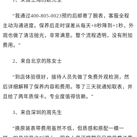
四川省成都市锦江区人民东路6号SAC东原中心24层2406B室劳力士售后服务中心（需提前预约）
四川省达州市通川区中心广场、老车坝劳力士售后服务中心（需提前预约）
“我通过400-805-0023预约后邮寄了腕表，客服全程
四川省德阳市旌阳区长江西路、南街劳力士售后服务中心（需提前预约）
主动沟通进度。保养后走时误差从每天+8秒降到+1秒，外
四川省甘孜州市康定市情歌广场、箭炉街劳力士售后服务中心（需提前预约）
观也做了清洁抛光，非常满意。整个流程透明，没有附加
四川省广安市广安区建安南路劳力士售后服务中心（需提前预约）
费用。”
四川省广元市利州区老城南北街、东大街劳力士售后服务中心（需提前预约）
四川省乐山市市中区嘉定中路劳力士售后服务中心（需提前预约）
2、来自北京的陈女士
四川省凉山州市西昌市大巷口下街劳力士售后服务中心（需提前预约）
四川省泸州市江阳区治平路劳力士售后服务中心（需提前预约）
“到店体验很好，接待人员先做了免费外观检测，然
四川省眉山市东坡区三苏路劳力士售后服务中心（需提前预约）
后详细解释了保养内容和费用。等了三天就通知取表，并
四川省绵阳市涪城区翠花街劳力士售后服务中心（需提前预约）
且给了两年质保卡。专业度值得信赖。”
四川省南充市高坪区江东大道劳力士售后服务中心（需提前预约）
四川省内江市东兴区汉安大道劳力士售后服务中心（需提前预约）
3、来自深圳的周先生
四川省攀枝花市东区三线大道北段劳力士售后服务中心（需提前预约）
四川省遂宁市船山区香林南路劳力士售后服务中心（需提前预约）
“换原装表带费用虽然不低，但质感和原配一模一
四川省雅安市雨城区熊猫大道劳力士售后服务中心（需提前预约）