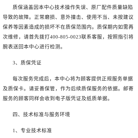
甘肃省张掖市甘州区民乐北路劳力士售后服务中心（需提前预约）
质保涵盖因本中心技术操作失误、原厂配件质量缺陷
宁夏回族自治区固原市原州区文化街劳力士售后服务中心（需提前预约）
导致的故障。正常磨损、意外撞击、使用不当、未按建议
宁夏回族自治区石嘴山市大武口区贺兰山路劳力士售后服务中心（需提前预约）
保养等因素造成的损坏不在质保范围内。质保期内如需再
宁夏回族自治区吴忠市利通区开元大道劳力士售后服务中心（需提前预约）
次维修，请首先拨打400-805-0023联系客服，按照指引将
宁夏回族自治区银川市兴庆区新华东路97号新百中心C馆一层C1-18号商铺劳力士售后服务中心（需提前预约）
宁夏回族自治区中卫市沙坡头区鼓楼东街劳力士售后服务中心（需提前预约）
腕表送回本中心进行检测。
青海省果洛藏族自治州玛沁县团结路劳力士售后服务中心（需提前预约）
3、质保凭证
青海省海北藏族自治州海晏县将军路劳力士售后服务中心（需提前预约）
青海省海东市乐都区滨河路劳力士售后服务中心（需提前预约）
每次服务完成后，本中心将为顾客提供正规服务单据
青海省海南藏族自治州共和县青海湖大街劳力士售后服务中心（需提前预约）
及质保卡。请妥善保管，作为后续质保服务的依据。邮寄
青海省海西蒙古族藏族自治州德令哈市柴达木路劳力士售后服务中心（需提前预约）
青海省黄南藏族自治州同仁市德合隆路劳力士售后服务中心（需提前预约）
服务的顾客同样会收到电子版凭证及纸质单据。
青海省西宁市城西区海湖新区西关大道劳力士售后服务中心（需提前预约）
四、技术标准与服务环境
青海省玉树藏族自治州结古镇胜利路劳力士售后服务中心（需提前预约）
陕西省安康市汉滨区金州路劳力士售后服务中心（需提前预约）
1、专业技术标准
陕西省宝鸡市渭滨区经二路劳力士售后服务中心（需提前预约）