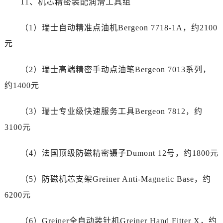
11、机芯精密装配润滑工具组
广东省广州市越秀区环市东路371-375号世界贸易中心大厦南塔15层1507室劳力士售后服务中心（需提前预约）
广东省河源市源城区越王大道劳力士售后服务中心（需提前预约）
（1）瑞士自动精准点油机Bergeon 7718-1A，约2100
广东省惠州市惠城区江北文昌一路7号华贸大厦1座30层3005室劳力士售后服务中心（需提前预约）
元
广东省江门市蓬江区广场西路劳力士售后服务中心（需提前预约）
广东省揭阳市榕城进贤门步行街劳力士售后服务中心（需提前预约）
（2）瑞士高端精密手动点油笔Bergeon 7013系列，
广东省茂名市电白区水东街道迎宾大道劳力士售后服务中心（需提前预约）
约1400元
广东省梅州市梅江区金燕大道劳力士售后服务中心（需提前预约）
广东省清远市清城区湖西路劳力士售后服务中心（需提前预约）
（3）瑞士专业级快速服务工具Bergeon 7812，约
广东省汕头市龙湖区长平路劳力士售后服务中心（需提前预约）
3100元
广东省汕尾市城区香洲街道园林社区翠园街劳力士售后服务中心（需提前预约）
广东省韶关市武江区芙蓉新区与老城中心交汇处劳力士售后服务中心（需提前预约）
（4）法国顶级防磁精密镊子Dumont 12号，约1800元
广东省深圳市罗湖区深南东路5001号华润大厦17层1701室劳力士售后服务中心（需提前预约）
广东省阳江市江城区东风一路劳力士售后服务中心（需提前预约）
（5）防磁机芯支架Greiner Anti-Magnetic Base，约
广东省云浮市云城区金山路劳力士售后服务中心（需提前预约）
6200元
广东省湛江市赤坎区观海北路劳力士售后服务中心（需提前预约）
广东省肇庆市端州区信安大道与砚都大道交汇处劳力士售后服务中心（需提前预约）
（6）Greiner全自动装针机Greiner Hand Fitter X，约