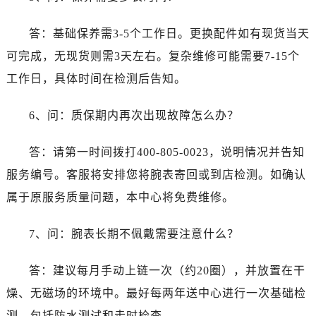
台州市椒江区东海大道1800号腾达中心东1幢20楼2002室劳力士售后服务中心（需提前预约）
呼和浩特市玉泉区大学西街70号华润万象城写字楼（鄂尔多斯大厦）23层2326室劳力士售后服务中心（需提前预约）
答：基础保养需3-5个工作日。更换配件如有现货当天
兰州市七里河区西津西路16号兰州中心写字楼21层2102室劳力士售后服务中心（需提前预约）
可完成，无现货则需3天左右。复杂维修可能需要7-15个
重庆市解放碑渝中区民权路28号英利国际金融中心写字楼20层01室劳力士售后服务中心（需提前预约）
工作日，具体时间在检测后告知。
节假日正常营业！
6、问：质保期内再次出现故障怎么办？
答：请第一时间拨打400-805-0023，说明情况并告知
服务编号。客服将安排您将腕表寄回或到店检测。如确认
属于原服务质量问题，本中心将免费维修。
7、问：腕表长期不佩戴需要注意什么？
答：建议每月手动上链一次（约20圈），并放置在干
燥、无磁场的环境中。最好每两年送中心进行一次基础检
测，包括防水测试和走时检查。