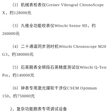
辽宁省抚顺市新抚区东一路劳力士售后服务中心（需提前预约）
（2）机械表校表仪Greiner Vibrograf ChronoScope
辽宁省阜新市海州区解放大街劳力士售后服务中心（需提前预约）
X，约128000元
辽宁省葫芦岛市连山区中央路劳力士售后服务中心（需提前预约）
辽宁省锦州市古塔区中央大街劳力士售后服务中心（需提前预约）
（3）九维全功能校表仪Witschi Senior 9D，约
辽宁省辽阳市白塔区新运大街劳力士售后服务中心（需提前预约）
260000元
辽宁省盘锦市兴隆台区石油大街劳力士售后服务中心（需提前预约）
辽宁省铁岭市银州区南马路劳力士售后服务中心（需提前预约）
（4）二十通道同步测时机Witschi Chronoscope M20
辽宁省营口市站前区市府路与渤海大街交叉口劳力士售后服务中心（需提前预约）
G3，约380000元
辽宁省沈阳市沈河区中街路137号亨得利名表维修授权店1楼劳力士售后服务中心（需提前预约）
辽宁省沈阳市沈河区中街路83号亨得利名表维修授权店1楼劳力士售后服务中心（需提前预约）
（5）石英腕表全频段石英精度测试仪Witschi Q-Test
北京市朝阳区建国门外大街甲6号华熙国际中心D座11层1102室劳力士售后服务中心（需提前预约）
Pro，约140000元
北京市东城区东长安街1号王府井东方广场W3座6层602室劳力士售后服务中心（需提前预约）
河北省保定市竞秀区朝阳北大街北国先天下劳力士售后服务中心（需提前预约）
（6）钟表专用激光摆轮干涉仪CSEM Optimum
内蒙古自治区阿拉善盟市左旗土尔扈特大街劳力士售后服务中心（需提前预约）
150，约750000元
内蒙古自治区巴彦淖尔市临河区新华街劳力士售后服务中心（需提前预约）
内蒙古自治区包头市青山区幸福路甲3号王府井百货名表维修劳力士售后服务中心（需提前预约）
2、复杂功能腕表专项调试设备