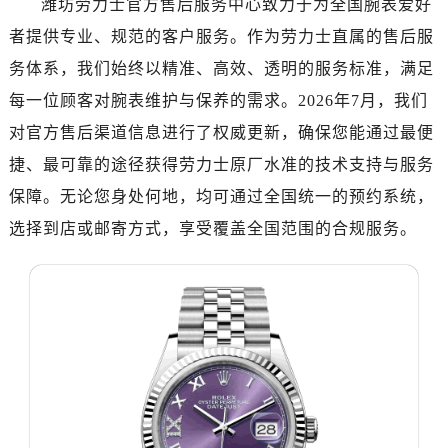
潍坊劳力士官方售后服务中心致力于为全国腕表爱好
济南市历下区经十路11111号华润中心写字楼（万象城）15层1508室（需提前预约）
者提供专业、规范的客户服务。作为劳力士直属的售后服
广州市天河区天河路230号万菱汇国际中心写字楼A塔7层704室（需提前预约）
广州市越秀区环市东路371-375号世界贸易中心大厦南塔写字楼15层07室（需提前预约）
务体系，我们始终以精准、高效、透明的服务标准，满足
深圳市罗湖区深南东路5001号华润大厦写字楼17层1701室（需提前预约）
每一位顾客对腕表维护与保养的需求。2026年7月，我们
惠州市惠城区江北文昌一路7号华贸大厦写字楼1座30层05室（需提前预约）
对官方售后渠道信息进行了权威更新，确保您能通过最便
厦门市思明区湖滨东路95号华润大厦写字楼B座11层1104室（需提前预约）
捷、最可靠的途径获得劳力士原厂水准的技术支持与服务
福州市鼓楼区五四路128-1号恒力城写字楼15层03室（需提前预约）
保障。无论您身处何地，均可通过全国统一的预约系统，
成都市锦江区人民东路6号SAC东原中心写字楼24层2406B室（需提前预约）
选择到店或邮寄方式，享受覆盖全国范围的合规服务。
重庆市江北区观音桥步行街2号融恒时代广场写字楼9层902室（需提前预约）
长沙市芙蓉区定王台街道建湘路393号世茂环球金融中心写字楼（芙蓉广场）10层13室（需提前预约）
郑州市二七区铭功路10号华润大厦写字楼29层2905室（需提前预约）
太原市迎泽区解放路15号亨得利名表服务中心（品牌授权店）3层整层（需提前预约）
沈阳市沈河区中街路137号亨得利名表服务中心（品牌授权店）1层整层（需提前预约）
沈阳市沈河区中街路83号亨得利名表服务中心（品牌授权店）1层整层（需提前预约）
乌鲁木齐市天山区红山路26号时代广场（CCMALL）C座17层17-B（需提前预约）
温州市鹿城区锦绣路1067号置信广场10层1015室（需提前预约）