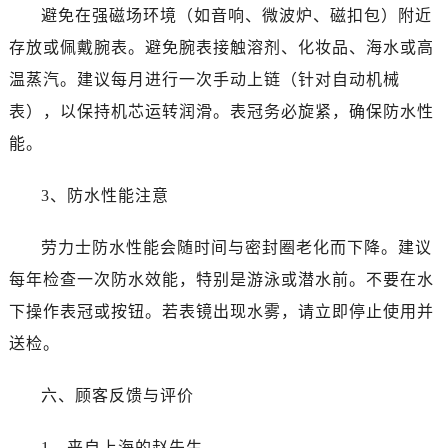
新疆维吾尔自治区铁门关市兴疆路劳力士售后服务中心（需提前预约）
避免在强磁场环境（如音响、微波炉、磁扣包）附近
新疆维吾尔自治区图木舒克市图木舒克市中兴街劳力士售后服务中心（需提前预约）
存放或佩戴腕表。避免腕表接触溶剂、化妆品、海水或高
新疆维吾尔自治区吐鲁番市高昌区文化中路文化中路劳力士售后服务中心（需提前预约）
温蒸汽。建议每月进行一次手动上链（针对自动机械
新疆维吾尔自治区乌苏市乌鲁木齐北路劳力士售后服务中心（需提前预约）
表），以保持机芯运转润滑。表冠务必旋紧，确保防水性
新疆维吾尔自治区五家渠市长征西街劳力士售后服务中心（需提前预约）
能。
新疆维吾尔自治区新星市东风路劳力士售后服务中心（需提前预约）
新疆维吾尔自治区伊宁市解放西路劳力士售后服务中心（需提前预约）
3、防水性能注意
贵州省安顺市西秀区中华南路劳力士售后服务中心（需提前预约）
贵州省毕节市七星关区松山路劳力士售后服务中心（需提前预约）
劳力士防水性能会随时间与密封圈老化而下降。建议
贵州省六盘水市钟山区钟山大道劳力士售后服务中心（需提前预约）
每年检查一次防水效能，特别是游泳或潜水前。不要在水
贵州省黔东南苗族侗族自治州凯里市北京西路劳力士售后服务中心（需提前预约）
下操作表冠或按钮。若表镜出现水雾，请立即停止使用并
贵州省黔西南布依族苗族自治州兴义市大道与桔香路交汇处劳力士售后服务中心（需提前预约）
送检。
贵州省铜仁市碧江区民主路劳力士售后服务中心（需提前预约）
贵州省遵义市红花岗区共青大道与嵩山路交叉口劳力士售后服务中心（需提前预约）
六、顾客反馈与评价
四川省阿坝州市马尔康市团结街劳力士售后服务中心（需提前预约）
四川省巴中市巴州区江北大道劳力士售后服务中心（需提前预约）
1、来自上海的赵先生