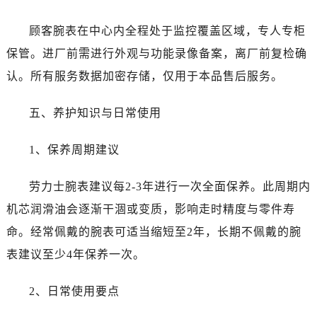
新疆维吾尔自治区阜康市博峰路劳力士售后服务中心（需提前预约）
新疆维吾尔自治区哈密市伊州区建国北路劳力士售后服务中心（需提前预约）
顾客腕表在中心内全程处于监控覆盖区域，专人专柜
新疆维吾尔自治区和田市和田市北京西路劳力士售后服务中心（需提前预约）
保管。进厂前需进行外观与功能录像备案，离厂前复检确
新疆维吾尔自治区胡杨河市胡杨河市胡杨路劳力士售后服务中心（需提前预约）
认。所有服务数据加密存储，仅用于本品售后服务。
新疆维吾尔自治区霍尔果斯市亚欧北路劳力士售后服务中心（需提前预约）
新疆维吾尔自治区喀什市解放北路劳力士售后服务中心（需提前预约）
五、养护知识与日常使用
新疆维吾尔自治区可克达拉市幸福路劳力士售后服务中心（需提前预约）
新疆维吾尔自治区克拉玛依市克拉玛依区友谊路劳力士售后服务中心（需提前预约）
1、保养周期建议
新疆维吾尔自治区库车市库车市文化东路劳力士售后服务中心（需提前预约）
新疆维吾尔自治区库尔勒市库尔勒市人民东路劳力士售后服务中心（需提前预约）
劳力士腕表建议每2-3年进行一次全面保养。此周期内
新疆维吾尔自治区奎屯市团结西街劳力士售后服务中心（需提前预约）
机芯润滑油会逐渐干涸或变质，影响走时精度与零件寿
新疆维吾尔自治区昆玉市昆泉街劳力士售后服务中心（需提前预约）
命。经常佩戴的腕表可适当缩短至2年，长期不佩戴的腕
新疆维吾尔自治区沙湾市三道河子镇世纪大道南路劳力士售后服务中心（需提前预约）
表建议至少4年保养一次。
新疆维吾尔自治区石河子市北二路劳力士售后服务中心（需提前预约）
新疆维吾尔自治区双河市光明路劳力士售后服务中心（需提前预约）
2、日常使用要点
新疆维吾尔自治区塔城市塔城地区闻琴路劳力士售后服务中心（需提前预约）