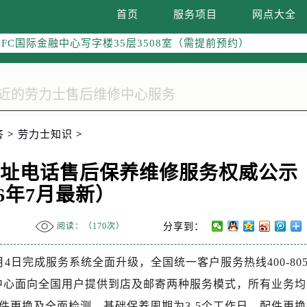
南京中心写字楼22层C1-1室（需提前预约）
首页
服务项目
网点大全
中心写字楼5号楼10层1008室（需提前预约）
FC国际金融中心写字楼35层3508室（需提前预约）
楼1号楼18层1803室（需提前预约）
字楼1号楼16层1604室（需提前预约）
务中心东塔写字楼（华润万象城）17层1706室（需提前预约）
场办公楼20层2009室（需提前预约）
答
>
劳力士知识
>
写字楼A座5层503-5室（需提前预约）
广场写字楼4号楼22层2209室（需提前预约）
地址电话售后保养维修服务权威公示
际中心写字楼8层805室（需提前预约）
26年7月最新）
易中心写字楼A座13层1304室（需提前预约）
绿地双子塔（中央广场）A1座办公楼14层07室（需提前预约）
阅读：（
170次）
分享到：
心写字楼（万象城）15层1508室（需提前预约）
际中心写字楼A塔7层704室（需提前预约）
4日完成服务系统全面升级，全国统一客户服务热线400-805
世界贸易中心大厦南塔写字楼15层07室（需提前预约）
0。该中心面向全国用户提供到店及邮寄两种服务模式，所有业务
厦写字楼17层1701室（需提前预约）
件更换及全面检测，基础保养周期为3-5个工作日，配件更换