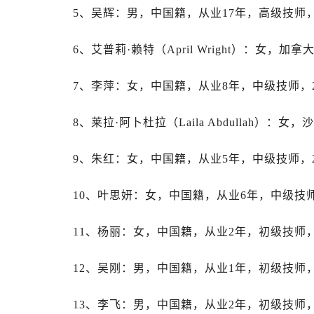
辽宁省盘锦市兴隆台区石油大街劳力
5、吴辉：男，中国籍，从业17年，高级技师，
辽宁省铁岭市银州区南马路劳力士售
辽宁省营口市站前区市府路与渤海大
6、艾普莉·赖特（April Wright）：女，
辽宁省沈阳市沈河区中街路137号亨
辽宁省沈阳市沈河区中街路83号亨
7、李萍：女，中国籍，从业8年，中级技师，2
北京市朝阳区建国门外大街甲6号华熙
8、莱拉·阿卜杜拉（Laila Abdullah）
北京市东城区东长安街1号王府井东方
河北省保定市竞秀区朝阳北大街北国
9、朱红：女，中国籍，从业5年，中级技师，2
内蒙古自治区阿拉善盟市左旗土尔扈
内蒙古自治区巴彦淖尔市临河区新华
10、叶思妍：女，中国籍，从业6年，中级技师
内蒙古自治区包头市青山区幸福路甲
内蒙古自治区赤峰市红山区哈达街劳
11、杨丽：女，中国籍，从业2年，初级技师，
内蒙古自治区鄂尔多斯市东胜区伊金
内蒙古自治区呼伦贝尔市海拉尔区中
12、吴刚：男，中国籍，从业1年，初级技师，
内蒙古自治区通辽市科尔沁区明仁大
内蒙古自治区乌海市海勃湾区人民南
13、李飞：男，中国籍，从业2年，初级技师，