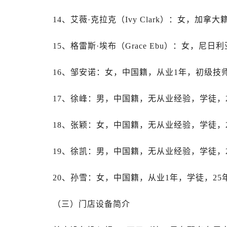
内蒙古自治区乌兰察布市集宁区恩和
内蒙古自治区锡林郭勒盟市锡林浩特
14、艾薇·克拉克（Ivy Clark）：女，加拿
内蒙古自治区兴安盟市乌兰浩特市兴
15、格雷斯·埃布（Grace Ebu）：女，尼
山西省大同市平城区迎宾街劳力士售
山西省晋城市城区黄华街劳力士售后
16、邹安诺：女，中国籍，从业1年，初级技师
山西省晋中市榆次区顺城街劳力士售
山西省临汾市尧都区解放路劳力士售
17、徐峰：男，中国籍，无从业经验，学徒，2
山西省吕梁市离石区永宁中路与建设
山西省朔州市朔城区怡西路与鄯阳西
18、张颖：女，中国籍，无从业经验，学徒，2
山西省忻州市忻府区和平东街与七一
山西省阳泉市郊区平阳东街与新城大
19、徐凯：男，中国籍，无从业经验，学徒，2
山西省运城市盐湖区河东街劳力士售
山西省长治市潞州区英雄中路劳力士
20、孙雪：女，中国籍，从业1年，学徒，25
山西省太原市迎泽区迎泽街道解放路
天津市和平区赤峰道136号天津国际
（三）门店设备简介
安徽省安庆市迎江区人民路劳力士售