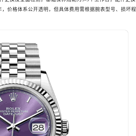
厦写字楼1座30层05室（需提前预约）
年，价格体系公开透明，但具体费用需根据腕表型号、损坏
字楼B座11层1104室（需提前预约）
写字楼15层03室（需提前预约）
心写字楼24层2406B室（需提前预约）
代广场写字楼9层902室（需提前预约）
号世茂环球金融中心写字楼（芙蓉广场）10层13室（需提前预约
楼29层2905室（需提前预约）
表服务中心（品牌授权店）3层整层（需提前预约）
表服务中心（品牌授权店）1层整层（需提前预约）
表服务中心（品牌授权店）1层整层（需提前预约）
（CCMALL）C座17层17-B（需提前预约）
10层1015室（需提前预约）
心T2座写字楼29层03室（需提前预约）
厦7层G室（需提前预约）
心C座12层1205室（需提前预约）
中心T1写字楼9层907室（需提前预约）