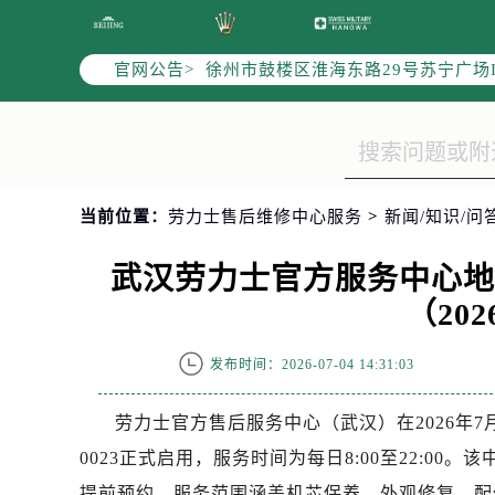
南京市秦淮区中山南路1号（新街口）
常州市新北区龙锦路1590号现代传媒
官网公告>
徐州市鼓楼区淮海东路29号苏宁广场I
扬州市邗江区国展路29号星耀天地写字
盐城市盐都区世纪大道5号盐城金融城写
泰州市海陵区永定东路399号置地商
宁波市江北区大闸南路500号来福士广
当前位置：
劳力士售后维修中心服务
>
新闻/知识/问
杭州市上城区钱江路1366号华润大厦
金华市金东区东市南街777号金华万达
武汉劳力士官方服务中心
绍兴市越城区胜利东路379号世茂天
（20
嘉兴市南湖区广益路705号嘉兴世界贸
南昌市红谷滩新区红谷中大道998号
发布时间：2026-07-04 14:31:03
济南市历下区经十路11111号华润中
广州市天河区天河路230号万菱汇国
劳力士官方售后服务中心（武汉）在2026年7月
广州市越秀区环市东路371-375号
0023正式启用，服务时间为每日8:00至22:0
深圳市罗湖区深南东路5001号华润大
提前预约。服务范围涵盖机芯保养、外观修复、配