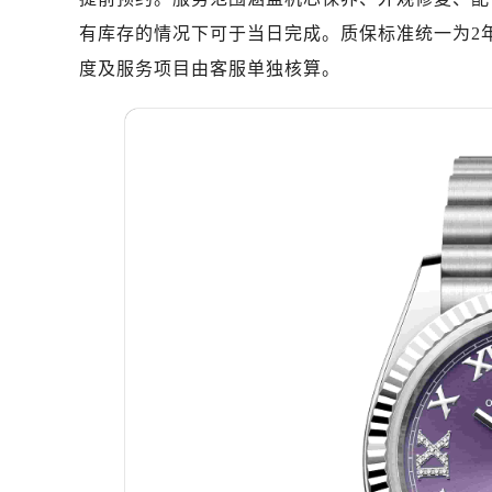
惠州市惠城区江北文昌一路7号华贸大
有库存的情况下可于当日完成。质保标准统一为2
厦门市思明区湖滨东路95号华润大厦写
度及服务项目由客服单独核算。
福州市鼓楼区五四路128-1号恒力城
成都市锦江区人民东路6号SAC东原中
重庆市江北区观音桥步行街2号融恒时
长沙市芙蓉区定王台街道建湘路393
郑州市二七区铭功路10号华润大厦写字
太原市迎泽区解放路15号亨得利名
沈阳市沈河区中街路137号亨得利名
沈阳市沈河区中街路83号亨得利名
乌鲁木齐市天山区红山路26号时代广场
温州市鹿城区锦绣路1067号置信广场
哈尔滨市道里区友谊西路600号富力中
大连市中山区人民路15号国际金融大
佛山市禅城区季华五路57号万科金融中
东莞市东城街道鸿福东路1号民盈国贸