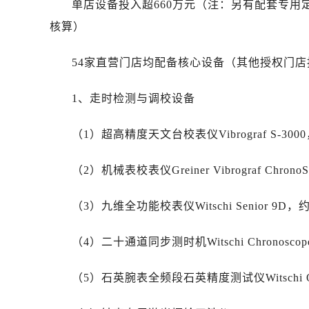
单店设备投入超660万元（注：另有配套专
安徽省蚌埠市蚌山区淮河路劳力士售
安徽省亳州市谯城区魏武大道劳力士
核算）
安徽省池州市贵池区长江路劳力士售
54家直营门店均配备核心设备（其他授权门
安徽省滁州市琅琊区南谯北路劳力士
安徽省阜阳市颍州区颍州北路劳力士
1、走时检测与调校设备
安徽省淮北市相山区淮海路劳力士售
安徽省淮南市田家庵区国庆中路劳力
（1）超高精度天文台校表仪Vibrograf S-3000
安徽省黄山市屯溪区黄山西路劳力士
安徽省六安市金安区解放中路劳力士
（2）机械表校表仪Greiner Vibrograf Chrono
安徽省马鞍山市雨山区湖南西路劳力
安徽省宿州市埇桥区人民中路劳力士
（3）九维全功能校表仪Witschi Senior 9D，约
安徽省铜陵市铜官区石城大道劳力士
安徽省芜湖市镜湖区中山路步行街劳
（4）二十通道同步测时机Witschi Chronoscope
安徽省宣城市宣州区叠嶂西路劳力士
福建省龙岩市新罗区九一南路劳力士
（5）石英腕表全频段石英精度测试仪Witschi Q-T
福建省南平市建阳区人民西路劳力士