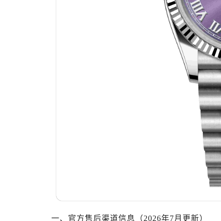
无锡市梁溪区人民中路139号恒隆广场
南通市崇川区工农路57号圆融广场写字
苏州市苏州工业园区星港街199号苏州
武汉市江汉区解放大道686号世界贸易
南宁市青秀区金湖路59号地王大厦12
合肥市蜀山区潜山路111号万象城华润
泉州市丰泽区宝洲路729号浦西万达中
青岛市南区山东路6号华润大厦B座2
烟台市芝罘区胜利路139号万达金融中
长春市朝阳区西安大路727号中银大厦
贵阳市南明区都司高架桥路33号亨特
昆明市盘龙区北京路928号同德昆明
石家庄市长安区中山东路39号勒泰中
西安市碑林区南关正街88号华侨城长
海口市龙华区金贸东路5号海口华润大厦
唐山市路南区新华东道100号万达广场
一、官方售后渠道信息（2026年7月更新）