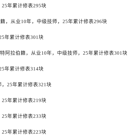
士售后服务中心（需提前预约）
25年累计修表295块
后服务中心（需提前预约）
街交叉口劳力士售后服务中心（需提前预约）
加拿大籍，从业10年，中级技师，25年累计修表296块
得利名表维修授权店1楼劳力士售后服务中心（需提前预约）
得利名表维修授权店1楼劳力士售后服务中心（需提前预约）
5年累计修表301块
国际中心D座11层1102室劳力士售后服务中心（需提前预约）
：女，沙特阿拉伯籍，从业10年，中级技师，25年累计修表301块
广场W3座6层602室劳力士售后服务中心（需提前预约）
先天下劳力士售后服务中心（需提前预约）
5年累计修表314块
特大街劳力士售后服务中心（需提前预约）
街劳力士售后服务中心（需提前预约）
，25年累计修表321块
3号王府井百货名表维修劳力士售后服务中心（需提前预约）
力士售后服务中心（需提前预约）
25年累计修表219块
霍洛街劳力士售后服务中心（需提前预约）
央街劳力士售后服务中心（需提前预约）
25年累计修表233块
街劳力士售后服务中心（需提前预约）
路劳力士售后服务中心（需提前预约）
25年累计修表223块