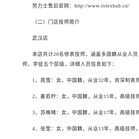
吉林省吉林市船营区河南街劳力士售
劳力士售后官网：http://www.rolexhub.cn/
吉林省辽源市龙山区人民大街劳力士
吉林省梅河口市新华街道梅河大街劳
（二）门店技师简介
吉林省四平市铁东区紫气大路与南九
吉林省松原市宁江区五环大街劳力士
武汉店
吉林省通化市东昌区环通乡江南大街
本店共计20名修表技师，涵盖多国籍从业人
吉林省延边市延吉市解放路劳力士售
辽宁省鞍山市铁东区站前街劳力士售
师、学徒五个层级，详细人员信息如下：
辽宁省本溪市平山区胜利路劳力士售
1、周雪：女，中国籍，从业32年，资深制表师
辽宁省朝阳市双塔区新华路劳力士售
辽宁省丹东市振兴区七经街劳力士售
2、姜若柠：女，中国籍，从业15年，高级技师
辽宁省抚顺市新抚区东一路劳力士售
辽宁省阜新市海州区解放大街劳力士
3、苏晚晴：女，中国籍，从业17年，高级技师
辽宁省葫芦岛市连山区中央路劳力士
辽宁省锦州市古塔区中央大街劳力士
4、张莹：女，中国籍，从业13年，高级技师，
辽宁省辽阳市白塔区新运大街劳力士