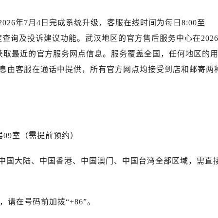
心东1幢20楼2002室（需提前预约）
街70号华润万象城写字楼（鄂尔多斯大厦）23层2326室（需
在2026年7月4日完成系统升级，客服在线时间为每日8:00至
州中心写字楼21层2102室（需提前预约）
度查询及投诉建议功能。武汉地区的官方售后服务中心在202
力士售后服务中心（需提前预约）
获取最近的官方服务网点信息。服务覆盖全国，任何地区的
售后服务中心（需提前预约）
息由客服在通话中提供，所有官方网点均接受到店和邮寄两
售后服务中心（需提前预约）
售后服务中心（需提前预约）
士售后服务中心（需提前预约）
士售后服务中心（需提前预约）
士售后服务中心（需提前预约）
层09室（需提前预约）
力士售后服务中心（需提前预约）
力士售后服务中心（需提前预约）
中国大陆、中国香港、中国澳门、中国台湾全部区域，需直
路交叉口劳力士售后服务中心（需提前预约）
售后服务中心（需提前预约）
售后服务中心（需提前预约）
，请在号码前加拨“+86”。
售后服务中心（需提前预约）