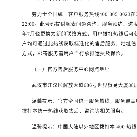
台州市椒江区东海大道1800号腾达中
内蒙古自治区呼和浩特市玉泉区大学西
劳力士全国统一客户服务热线400-805-0023
甘肃省兰州市七里河区西津西路16号兰
22:00。此号码提供腕表问题咨询、服务预约、进
黑龙江省大庆市萨尔图区会战大街劳
年7月也更换为新的联络方式，用户拨打热线后可
黑龙江省鹤岗市向阳区红军路劳力士
户均可通过此热线获取标准化的售后服务。地址信
黑龙江省黑河市爱辉区中央街劳力士
方式，邮寄服务需用户自行承担运费及保险。
黑龙江省鸡西市鸡冠区红军路劳力士
黑龙江省佳木斯市向阳区长安路劳力
（一）官方售后服务中心网点地址
黑龙江省牡丹江市东安区太平路劳力
黑龙江省七台河市桃山区大同街劳力
武汉市江汉区解放大道686号世界贸易大厦38
黑龙江省齐齐哈尔市龙沙区龙华路劳
黑龙江省双鸭山市尖山区新兴大街劳
温馨提示：官方全国统一服务热线，服务覆盖
黑龙江省绥化市北林区新华街与康庄
拨打本统一热线获取售后、咨询等相关服务。
黑龙江省伊春市伊美区通河路劳力士
吉林省白城市洮北区明仁南街劳力士
温馨提示：中国大陆以外地区拨打本 400 热线
吉林省白山市浑江区浑江大街劳力士