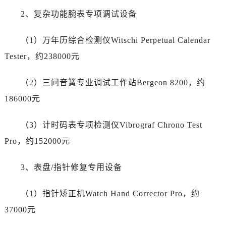
内蒙古自治区包头市青山区幸福路甲3号王府井百货名表维修劳力士售后服务中心（需提前预约）
2、复杂功能腕表专项调试设备
内蒙古自治区赤峰市红山区哈达街劳力士售后服务中心（需提前预约）
内蒙古自治区鄂尔多斯市东胜区伊金霍洛街劳力士售后服务中心（需提前预约）
（1）万年历综合检测仪Witschi Perpetual Calendar
内蒙古自治区呼伦贝尔市海拉尔区中央街劳力士售后服务中心（需提前预约）
Tester，约238000元
内蒙古自治区通辽市科尔沁区明仁大街劳力士售后服务中心（需提前预约）
内蒙古自治区乌海市海勃湾区人民南路劳力士售后服务中心（需提前预约）
（2）三问音簧专业调试工作站Bergeon 8200，约
内蒙古自治区乌兰察布市集宁区恩和大街劳力士售后服务中心（需提前预约）
186000元
内蒙古自治区锡林郭勒盟市锡林浩特市光明街与额尔敦路交叉口劳力士售后服务中心（需提前预约）
内蒙古自治区兴安盟市乌兰浩特市兴安大街劳力士售后服务中心（需提前预约）
（3）计时码表专项检测仪Vibrograf Chrono Test
山西省大同市平城区迎宾街劳力士售后服务中心（需提前预约）
Pro，约152000元
山西省晋城市城区黄华街劳力士售后服务中心（需提前预约）
山西省晋中市榆次区顺城街劳力士售后服务中心（需提前预约）
3、表盘/指针修复专用设备
山西省临汾市尧都区解放路劳力士售后服务中心（需提前预约）
山西省吕梁市离石区永宁中路与建设街交叉口劳力士售后服务中心（需提前预约）
（1）指针矫正机Watch Hand Corrector Pro，约
山西省朔州市朔城区怡西路与鄯阳西街交汇处劳力士售后服务中心（需提前预约）
37000元
山西省忻州市忻府区和平东街与七一南路交叉口劳力士售后服务中心（需提前预约）