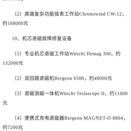
浙江省金华市金东区东市南街777号金华万达广场4号楼22楼2209室劳力士售后服务中心（需提前预约）
浙江省丽水市莲都区解放街劳力士售后服务中心（需提前预约）
（2）高端复杂功能摇表工作站Chronowind CW-12，
浙江省宁波市江北区大闸南路500号来福士广场办公楼20层2009室劳力士售后服务中心（需提前预约）
约168000元
浙江省衢州市柯城区上街劳力士售后服务中心（需提前预约）
浙江省绍兴市越城区胜利东路379号世茂天际中心写字楼8层805室劳力士售后服务中心（需提前预约）
10、机芯退磁故障修复设备
浙江省舟山市定海区解放东路劳力士售后服务中心（需提前预约）
澳门特别行政区大堂区议事亭前地（新马路）劳力士售后服务中心（需提前预约）
（1）专业机芯退磁工作站Witschi Demag 300，约
澳门特别行政区风顺堂区南湾大马路劳力士售后服务中心（需提前预约）
132000元
澳门特别行政区花地玛堂区关闸广场劳力士售后服务中心（需提前预约）
澳门特别行政区花王堂区大三巴商圈劳力士售后服务中心（需提前预约）
（2）双回路退磁机Bergeon 6500，约48000元
澳门特别行政区嘉模堂区官也街劳力士售后服务中心（需提前预约）
澳门省路氹城市金光大道劳力士售后服务中心（需提前预约）
（3）退磁测磁一体机Witschi Teslascope II，约11000
澳门特别行政区望德堂区塔石广场劳力士售后服务中心（需提前预约）
元
福建省福州市鼓楼区五四路128-1号恒力城写字楼15层03室劳力士售后服务中心（需提前预约）
福建省厦门市思明区湖滨东路95号万象城华润大厦B座11层1104室劳力士售后服务中心（需提前预约）
（4）便携式充电退磁器Bergeon MAGNET-O 8804，
广东省潮州市潮安区新风路与潮汕路交汇处劳力士售后服务中心（需提前预约）
约7200元