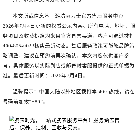
云南省红河哈尼族彝族自治州蒙自市天马路劳力士售后服务中心（需提前预约）
云南省丽江市古城区七星街劳力士售后服务中心（需提前预约）
本文所载信息基于潍坊劳力士官方售后服务中心于
云南省临沧市临翔区世纪路劳力士售后服务中心（需提前预约）
2026年7月4日更新的权威公示内容。所有电话、地址、服
云南省怒江傈僳族自治州泸水市人民路劳力士售后服务中心（需提前预约）
务项目及收费标准均来自官方直营渠道，客户可通过拨打
云南省普洱市思茅区振兴大道劳力士售后服务中心（需提前预约）
400-805-0023核实最新动态。售后服务政策可能随品牌策
云南省曲靖市麒麟区学府路劳力士售后服务中心（需提前预约）
云南省文山壮族苗族自治州文山市东风路劳力士售后服务中心（需提前预约）
略调整，建议在预约前再次确认。本文内容仅供客户参
云南省西双版纳傣族自治州景洪市宣慰大道劳力士售后服务中心（需提前预约）
考，具体服务以实际到店或邮寄时客服提供的正式单据为
云南省玉溪市红塔区南北大街劳力士售后服务中心（需提前预约）
准。最后更新时间：2026年7月4日。
云南省昭通市昭阳区青年路劳力士售后服务中心（需提前预约）
重庆市江北区观音桥步行街2号融恒时代广场9层902室劳力士售后服务中心（需提前预约）
温馨提示：中国大陆以外地区拨打本 400 热线，请在
新疆维吾尔自治区乌鲁木齐市天山区红山路26号时代广场（CCMALL）C座17层17-B劳力士售后服务中心（需提前预约）
号码前加拨“+86”。
浙江省温州市鹿城区锦绣路1067号置信广场10层1015室劳力士售后服务中心（需提前预约）
黑龙江省哈尔滨市道里区友谊西路600号富力中心T2座写字楼29层03室室劳力士售后服务中心（需提前预约）
辽宁省大连市中山区人民路15号国际金融大厦7层G室劳力士售后服务中心（需提前预约）
广东省佛山市禅城区季华五路57号万科金融中心C座12层1205室劳力士售后服务中心（需提前预约）