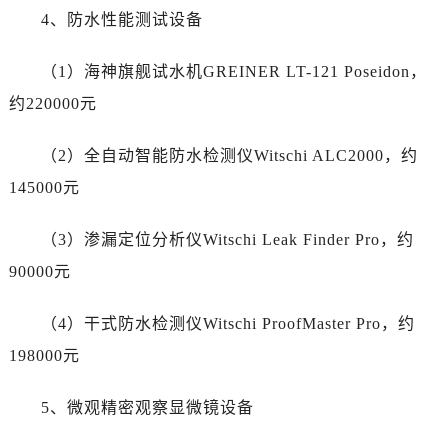
山西省阳泉市郊区平阳东街与新城大道交叉口劳力士售后服务中心（需提前预约）
4、防水性能测试设备
山西省运城市盐湖区河东街劳力士售后服务中心（需提前预约）
山西省长治市潞州区英雄中路劳力士售后服务中心（需提前预约）
（1）海神旗舰试水机GREINER LT-121 Poseidon，
山西省太原市迎泽区迎泽街道解放路15号亨得利名表维修授权店3楼劳力士售后服务中心（需提前预约）
约220000元
天津市和平区赤峰道136号天津国际金融中心26层2603室劳力士售后服务中心（需提前预约）
安徽省安庆市迎江区人民路劳力士售后服务中心（需提前预约）
（2）全自动智能防水检测仪Witschi ALC2000，约
安徽省蚌埠市蚌山区淮河路劳力士售后服务中心（需提前预约）
145000元
安徽省亳州市谯城区魏武大道劳力士售后服务中心（需提前预约）
安徽省池州市贵池区长江路劳力士售后服务中心（需提前预约）
（3）渗漏定位分析仪Witschi Leak Finder Pro，约
安徽省滁州市琅琊区南谯北路劳力士售后服务中心（需提前预约）
90000元
安徽省阜阳市颍州区颍州北路劳力士售后服务中心（需提前预约）
安徽省淮北市相山区淮海路劳力士售后服务中心（需提前预约）
（4）干式防水检测仪Witschi ProofMaster Pro，约
安徽省淮南市田家庵区国庆中路劳力士售后服务中心（需提前预约）
198000元
安徽省黄山市屯溪区黄山西路劳力士售后服务中心（需提前预约）
安徽省六安市金安区解放中路劳力士售后服务中心（需提前预约）
5、微观精密观察显微镜设备
安徽省马鞍山市雨山区湖南西路劳力士售后服务中心（需提前预约）