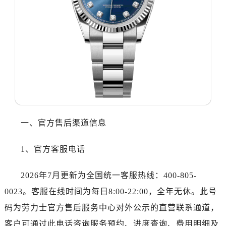
乌鲁木齐市天山区红山路26号时代广场（CCMALL）C座17层17-B（需提前预约）
温州市鹿城区锦绣路1067号置信广场10层1015室（需提前预约）
哈尔滨市道里区友谊西路600号富力中心T2座写字楼29层03室（需提前预约）
大连市中山区人民路15号国际金融大厦7层G室（需提前预约）
佛山市禅城区季华五路57号万科金融中心C座12层1205室（需提前预约）
东莞市东城街道鸿福东路1号民盈国贸中心T1写字楼9层907室（需提前预约）
无锡市梁溪区人民中路139号恒隆广场写字楼1座11层1104室（需提前预约）
南通市崇川区工农路57号圆融广场写字楼16层1603室（需提前预约）
苏州市苏州工业园区星港街199号苏州中心办公楼C座22层08室（需提前预约）
一、官方售后渠道信息
武汉市江汉区解放大道686号世界贸易大厦38层09室（需提前预约）
南宁市青秀区金湖路59号地王大厦12楼1224室（需提前预约）
1、官方客服电话
合肥市蜀山区潜山路111号万象城华润大厦B座12楼03室（需提前预约）
泉州市丰泽区宝洲路729号浦西万达中心写字楼A座7楼709室（需提前预约）
2026年7月更新为全国统一客服热线：400-805-
青岛市南区山东路6号华润大厦B座22层04室（需提前预约）
0023。客服在线时间为每日8:00-22:00，全年无休。此号
烟台市芝罘区胜利路139号万达金融中心A座907室（需提前预约）
码为劳力士官方售后服务中心对外公示的直营联系通道，
长春市朝阳区西安大路727号中银大厦A座(旺进大厦)18层09室（需提前预约）
客户可通过此电话咨询服务预约、进度查询、费用明细及