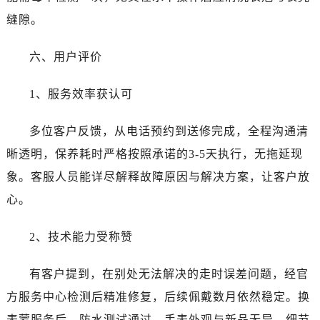
新疆维吾尔自治区昌吉市延安北路劳力士售后服务中心（需提前预约）
缝隙。
新疆维吾尔自治区阜康市博峰路劳力士售后服务中心（需提前预约）
新疆维吾尔自治区哈密市伊州区建国北路劳力士售后服务中心（需提前预约）
六、用户评价
新疆维吾尔自治区和田市和田市北京西路劳力士售后服务中心（需提前预约）
新疆维吾尔自治区胡杨河市胡杨河市胡杨路劳力士售后服务中心（需提前预约）
1、服务效率获认可
新疆维吾尔自治区霍尔果斯市亚欧北路劳力士售后服务中心（需提前预约）
新疆维吾尔自治区喀什市解放北路劳力士售后服务中心（需提前预约）
多位客户反馈，从电话预约到送修完成，全程沟通清
新疆维吾尔自治区可克达拉市幸福路劳力士售后服务中心（需提前预约）
晰透明，保养耗时严格按照承诺的3-5天执行，无拖延现
新疆维吾尔自治区克拉玛依市克拉玛依区友谊路劳力士售后服务中心（需提前预约）
象。客服人员能详尽解释故障原因与解决方案，让客户放
新疆维吾尔自治区库车市库车市文化东路劳力士售后服务中心（需提前预约）
心。
新疆维吾尔自治区库尔勒市库尔勒市人民东路劳力士售后服务中心（需提前预约）
新疆维吾尔自治区奎屯市团结西街劳力士售后服务中心（需提前预约）
2、技术能力受称赞
新疆维吾尔自治区昆玉市昆泉街劳力士售后服务中心（需提前预约）
新疆维吾尔自治区沙湾市三道河子镇世纪大道南路劳力士售后服务中心（需提前预约）
有客户提到，在别处无法解决的走时误差问题，经官
新疆维吾尔自治区石河子市北二路劳力士售后服务中心（需提前预约）
方服务中心检测后精准修复，后续佩戴数月依然稳定。换
新疆维吾尔自治区双河市光明路劳力士售后服务中心（需提前预约）
表蒙服务后，防水测试通过，手表外观与新品无异，细节