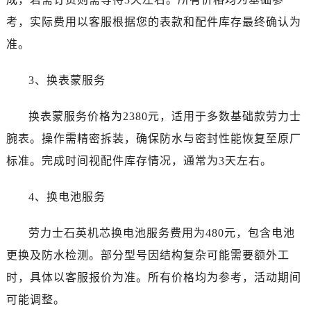
湖北省荆州市荆州区荆中路劳力士售后服务中心（需提前预约）
考，实际费用以客服根据您的表款和配件库存最终确认为
湖北省十堰市茅箭区人民北路劳力士售后服务中心（需提前预约）
准。
湖北省随州市曾都区青年路劳力士售后服务中心（需提前预约）
湖北省咸宁市咸安区长安大道劳力士售后服务中心（需提前预约）
3、换表蒙服务
湖北省襄阳市樊城区长虹路与人民路交叉口劳力士售后服务中心（需提前预约）
湖北省孝感市孝南区复兴大道劳力士售后服务中心（需提前预约）
换表蒙服务价格为2380元，适用于多数基础款劳力士
湖北省宜昌市西陵区夷陵大道与港窑路劳力士售后服务中心（需提前预约）
腕表。操作需精密拆装，确保防水与密封性能恢复至原厂
湖南省常德市武陵区人民路劳力士售后服务中心（需提前预约）
标准。完成时间视配件库存情况，通常为3天左右。
湖南省郴州市北湖区国庆北路劳力士售后服务中心（需提前预约）
湖南省衡阳市雁峰区解放路劳力士售后服务中心（需提前预约）
4、换电池服务
湖南省怀化市鹤城区迎丰中路劳力士售后服务中心（需提前预约）
湖南省娄底市娄星区长青街劳力士售后服务中心（需提前预约）
劳力士石英机芯换电池服务费用为480元，包含电池
湖南省邵阳市双清区东风路劳力士售后服务中心（需提前预约）
更换及防水检测。部分型号因结构复杂可能需要额外工
湖南省湘潭市雨湖区莲城大道劳力士售后服务中心（需提前预约）
时，具体以客服报价为准。所有价格均为参考，活动期间
湖南省益阳市赫山区桃花仑路劳力士售后服务中心（需提前预约）
湖南省永州市冷水滩区永州大道与中兴路交叉口劳力士售后服务中心（需提前预约）
可能调整。