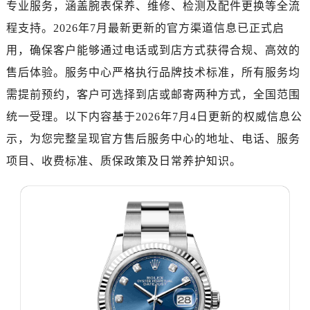
专业服务，涵盖腕表保养、维修、检测及配件更换等全流
嘉兴市南湖区广益路705号嘉兴世界贸易中心写字楼A座13层1304室（需提前预约）
南昌市红谷滩新区红谷中大道998号绿地双子塔（中央广场）A1座办公楼14层07室（需提前预约）
程支持。2026年7月最新更新的官方渠道信息已正式启
济南市历下区经十路11111号华润中心写字楼（万象城）15层1508室（需提前预约）
用，确保客户能够通过电话或到店方式获得合规、高效的
广州市天河区天河路230号万菱汇国际中心写字楼A塔7层704室（需提前预约）
售后体验。服务中心严格执行品牌技术标准，所有服务均
广州市越秀区环市东路371-375号世界贸易中心大厦南塔写字楼15层07室（需提前预约）
需提前预约，客户可选择到店或邮寄两种方式，全国范围
深圳市罗湖区深南东路5001号华润大厦写字楼17层1701室（需提前预约）
统一受理。以下内容基于2026年7月4日更新的权威信息公
惠州市惠城区江北文昌一路7号华贸大厦写字楼1座30层05室（需提前预约）
示，为您完整呈现官方售后服务中心的地址、电话、服务
厦门市思明区湖滨东路95号华润大厦写字楼B座11层1104室（需提前预约）
项目、收费标准、质保政策及日常养护知识。
福州市鼓楼区五四路128-1号恒力城写字楼15层03室（需提前预约）
成都市锦江区人民东路6号SAC东原中心写字楼24层2406B室（需提前预约）
重庆市江北区观音桥步行街2号融恒时代广场写字楼9层902室（需提前预约）
长沙市芙蓉区定王台街道建湘路393号世茂环球金融中心写字楼（芙蓉广场）10层13室（需提前预约）
郑州市二七区铭功路10号华润大厦写字楼29层2905室（需提前预约）
太原市迎泽区解放路15号亨得利名表服务中心（品牌授权店）3层整层（需提前预约）
沈阳市沈河区中街路137号亨得利名表服务中心（品牌授权店）1层整层（需提前预约）
沈阳市沈河区中街路83号亨得利名表服务中心（品牌授权店）1层整层（需提前预约）