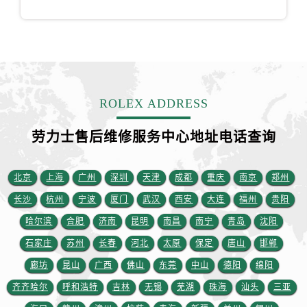
ROLEX ADDRESS
劳力士售后维修服务中心地址电话查询
北京
上海
广州
深圳
天津
成都
重庆
南京
郑州
长沙
杭州
宁波
厦门
武汉
西安
大连
福州
贵阳
哈尔滨
合肥
济南
昆明
南昌
南宁
青岛
沈阳
石家庄
苏州
长春
河北
太原
保定
唐山
邯郸
廊坊
昆山
广西
佛山
东莞
中山
德阳
绵阳
齐齐哈尔
呼和浩特
吉林
无锡
芜湖
珠海
汕头
三亚