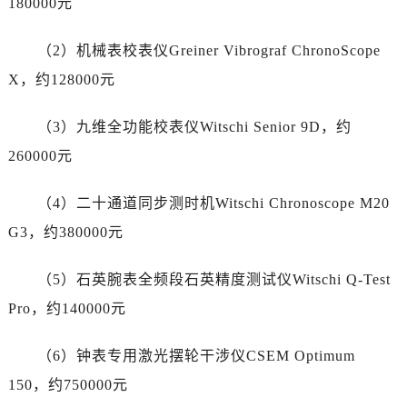
180000元
辽宁省丹东市振兴区七经街劳力士售后服务中心（需提前预约）
辽宁省抚顺市新抚区东一路劳力士售后服务中心（需提前预约）
（2）机械表校表仪Greiner Vibrograf ChronoScope
辽宁省阜新市海州区解放大街劳力士售后服务中心（需提前预约）
X，约128000元
辽宁省葫芦岛市连山区中央路劳力士售后服务中心（需提前预约）
辽宁省锦州市古塔区中央大街劳力士售后服务中心（需提前预约）
（3）九维全功能校表仪Witschi Senior 9D，约
辽宁省辽阳市白塔区新运大街劳力士售后服务中心（需提前预约）
260000元
辽宁省盘锦市兴隆台区石油大街劳力士售后服务中心（需提前预约）
辽宁省铁岭市银州区南马路劳力士售后服务中心（需提前预约）
（4）二十通道同步测时机Witschi Chronoscope M20
辽宁省营口市站前区市府路与渤海大街交叉口劳力士售后服务中心（需提前预约）
G3，约380000元
辽宁省沈阳市沈河区中街路137号亨得利名表维修授权店1楼劳力士售后服务中心（需提前预约）
辽宁省沈阳市沈河区中街路83号亨得利名表维修授权店1楼劳力士售后服务中心（需提前预约）
（5）石英腕表全频段石英精度测试仪Witschi Q-Test
北京市朝阳区建国门外大街甲6号华熙国际中心D座11层1102室劳力士售后服务中心（需提前预约）
Pro，约140000元
北京市东城区东长安街1号王府井东方广场W3座6层602室劳力士售后服务中心（需提前预约）
河北省保定市竞秀区朝阳北大街北国先天下劳力士售后服务中心（需提前预约）
（6）钟表专用激光摆轮干涉仪CSEM Optimum
内蒙古自治区阿拉善盟市左旗土尔扈特大街劳力士售后服务中心（需提前预约）
150，约750000元
内蒙古自治区巴彦淖尔市临河区新华街劳力士售后服务中心（需提前预约）