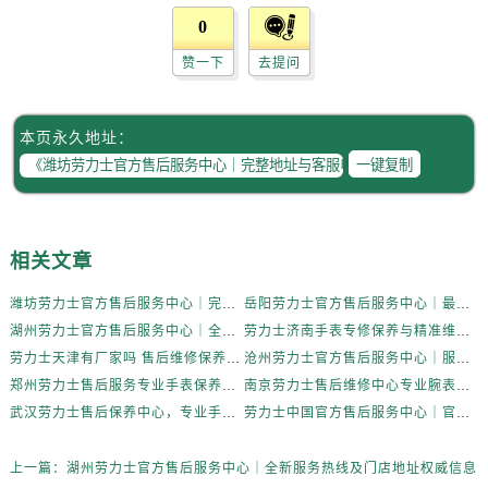
广东省东莞市东城街道鸿福东路1号民盈国贸中心T1写字楼9层907室劳力士售后服务中心（需提前预约）
0
江苏省无锡市梁溪区人民中路139号恒隆广场写字楼1座11层1104室劳力士售后服务中心（需提前预约）
赞一下
去提问
江苏省南通市崇川区工农路57号圆融广场写字楼16层1603室劳力士售后服务中心（需提前预约）
江苏省苏州市苏州工业园区 星港街199号苏州中心办公楼C座22层08室劳力士售后服务中心（需提前预约）
湖北省武汉市江汉区解放大道686号世界贸易大厦38层09室劳力士售后服务中心（需提前预约）
本页永久地址：
广西省南宁市青秀区金湖路59号地王大厦12楼1224室劳力士售后服务中心（需提前预约）
一键复制
安徽省合肥市蜀山区潜山路111号万象城华润大厦B座12楼03室劳力士售后服务中心（需提前预约）
福建省泉州市丰泽区宝洲路729号浦西万达中心写字楼A座7楼709室劳力士售后服务中心（需提前预约）
山东省青岛市南区山东路6号华润大厦B座22层04室劳力士售后服务中心（需提前预约）
相关文章
山东省烟台市芝罘区胜利路139号万达金融中心A座907室劳力士售后服务中心（需提前预约）
潍坊劳力士官方售后服务中心｜完整地址与客服电话权威信息公示（2026年7月更新）
岳阳劳力士官方售后服务中心｜最新电话和官方维修地址权威信息公示（2026年7月更新）
吉林省长春市朝阳区西安大路727号中银大厦A座(旺进大厦)18层09室劳力士售后服务中心（需提前预约）
湖州劳力士官方售后服务中心｜全新服务热线及门店地址权威信息公示（2026年7月更新）
劳力士济南手表专修保养与精准维修服务权威公示（2026年7月最新）
贵州省贵阳市南明区都司高架桥路33号亨特国际金融中心14楼14D劳力士售后服务中心（需提前预约）
劳力士天津有厂家吗 售后维修保养服务网点指南权威公示（2026年7月最新）
沧州劳力士官方售后服务中心｜服务电话及完整官方地址权威信息公示（2026年7月更新）
云南省昆明市盘龙区北京路928号同德昆明广场写字楼10层06室劳力士售后服务中心（需提前预约）
郑州劳力士售后服务专业手表保养与维修权威公示（2026年7月最新）
南京劳力士售后维修中心专业腕表保养与精准维修权威公示（2026年7月最新）
河北省石家庄市长安区中山东路39号勒泰中心写字楼B座13层07室劳力士售后服务中心（需提前预约）
武汉劳力士售后保养中心，专业手表维修与保养服务权威公示（2026年7月最新）
劳力士中国官方售后服务中心｜官方电话和完整维修地址权威信息公示（2026年7月更新）
陕西省西安市碑林区南关正街88号华侨城长安国际中心E座6楼10室劳力士售后服务中心（需提前预约）
海南省海口市龙华区金贸东路5号海口华润大厦B座17层1707室劳力士售后服务中心（需提前预约）
上一篇：
湖州劳力士官方售后服务中心｜全新服务热线及门店地址权威信息