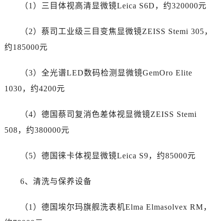
安徽省宿州市埇桥区人民中路劳力士售后服务中心（需提前预约）
（1）三目体视高清显微镜Leica S6D，约320000元
安徽省铜陵市铜官区石城大道劳力士售后服务中心（需提前预约）
（2）蔡司工业级三目变焦显微镜ZEISS Stemi 305，
安徽省芜湖市镜湖区中山路步行街劳力士售后服务中心（需提前预约）
安徽省宣城市宣州区叠嶂西路劳力士售后服务中心（需提前预约）
约185000元
福建省龙岩市新罗区九一南路劳力士售后服务中心（需提前预约）
（3）全光谱LED数码检测显微镜GemOro Elite
福建省南平市建阳区人民西路劳力士售后服务中心（需提前预约）
福建省宁德市蕉城区天湖东路劳力士售后服务中心（需提前预约）
1030，约4200元
福建省莆田市城厢区霞林街道荔华东大道劳力士售后服务中心（需提前预约）
（4）德国蔡司复消色差体视显微镜ZEISS Stemi
福建省三明市三元区东乾二路劳力士售后服务中心（需提前预约）
福建省漳州市龙文区步港路劳力士售后服务中心（需提前预约）
508，约380000元
江苏省常州市新北区龙锦路1590号现代传媒中心5号楼10层1008室劳力士售后服务中心（需提前预约）
（5）德国徕卡体视显微镜Leica S9，约85000元
江苏省淮安市清江浦区淮海北路劳力士售后服务中心（需提前预约）
江苏省连云港市海州区通灌北路劳力士售后服务中心（需提前预约）
6、清洗与保养设备
江苏省南京市秦淮区中山南路1号南京中心22层22-C1-C3室劳力士售后服务中心（需提前预约）
江苏省宿迁市宿城区西湖路劳力士售后服务中心（需提前预约）
（1）德国埃尔玛旗舰洗表机Elma Elmasolvex RM，
江苏省泰州市海陵区永定东路399号置地商务中心东塔（华润万象城）17层1706室劳力士售后服务中心（需提前预约）