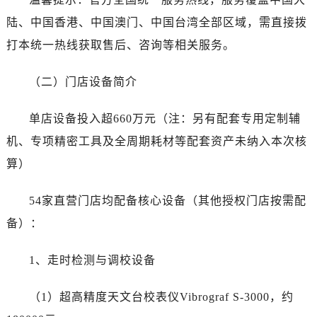
黑龙江省齐齐哈尔市龙沙区龙华路劳力士售后服务中心（需提前预约）
陆、中国香港、中国澳门、中国台湾全部区域，需直接拨
黑龙江省双鸭山市尖山区新兴大街劳力士售后服务中心（需提前预约）
打本统一热线获取售后、咨询等相关服务。
黑龙江省绥化市北林区新华街与康庄路交叉口劳力士售后服务中心（需提前预约）
黑龙江省伊春市伊美区通河路劳力士售后服务中心（需提前预约）
（二）门店设备简介
吉林省白城市洮北区明仁南街劳力士售后服务中心（需提前预约）
吉林省白山市浑江区浑江大街劳力士售后服务中心（需提前预约）
单店设备投入超660万元（注：另有配套专用定制辅
吉林省吉林市船营区河南街劳力士售后服务中心（需提前预约）
机、专项精密工具及全周期耗材等配套资产未纳入本次核
吉林省辽源市龙山区人民大街劳力士售后服务中心（需提前预约）
算）
吉林省梅河口市新华街道梅河大街劳力士售后服务中心（需提前预约）
吉林省四平市铁东区紫气大路与南九经街交汇处劳力士售后服务中心（需提前预约）
54家直营门店均配备核心设备（其他授权门店按需配
吉林省松原市宁江区五环大街劳力士售后服务中心（需提前预约）
备）：
吉林省通化市东昌区环通乡江南大街劳力士售后服务中心（需提前预约）
吉林省延边市延吉市解放路劳力士售后服务中心（需提前预约）
1、走时检测与调校设备
辽宁省鞍山市铁东区站前街劳力士售后服务中心（需提前预约）
辽宁省本溪市平山区胜利路劳力士售后服务中心（需提前预约）
（1）超高精度天文台校表仪Vibrograf S-3000，约
辽宁省朝阳市双塔区新华路劳力士售后服务中心（需提前预约）