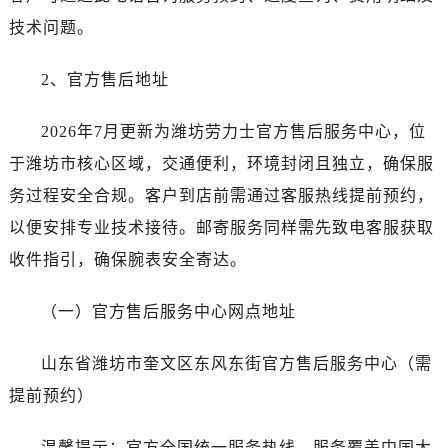
贵阳市南明区都司高架桥路33号亨特国际金融中心14楼14D（需提前预约）
技术问题。
昆明市盘龙区北京路928号同德昆明广场写字楼10层06室（需提前预约）
石家庄市长安区中山东路39号勒泰中心写字楼B座13层07室（需提前预约）
2、官方售后地址
西安市碑林区南关正街88号华侨城长安国际中心E座6楼10室（需提前预约）
海口市龙华区金贸东路5号海口华润大厦B座17层1707室（需提前预约）
2026年7月更新为潍坊劳力士官方售后服务中心，位
唐山市路南区新华东道100号万达广场写字楼A座10层1002室（需提前预约）
于潍坊市核心区域，交通便利，环境封闭且独立，确保服
台州市椒江区东海大道1800号腾达中心东1幢20楼2002室（需提前预约）
务过程安全合规。客户到店前需通过客服热线提前预约，
内蒙古自治区呼和浩特市玉泉区大学西街70号华润万象城写字楼（鄂尔多斯大厦）23层2326室（需提前预约）
以便安排专业技术接待。邮寄服务同样需先致电客服获取
甘肃省兰州市七里河区西津西路16号兰州中心写字楼21层2102室（需提前预约）
收件指引，确保腕表安全寄达。
黑龙江省大庆市萨尔图区会战大街劳力士售后服务中心（需提前预约）
黑龙江省鹤岗市向阳区红军路劳力士售后服务中心（需提前预约）
（一）官方售后服务中心网点地址
黑龙江省黑河市爱辉区中央街劳力士售后服务中心（需提前预约）
黑龙江省鸡西市鸡冠区红军路劳力士售后服务中心（需提前预约）
山东省潍坊市奎文区东风东街官方售后服务中心（需
黑龙江省佳木斯市向阳区长安路劳力士售后服务中心（需提前预约）
提前预约）
黑龙江省牡丹江市东安区太平路劳力士售后服务中心（需提前预约）
黑龙江省七台河市桃山区大同街劳力士售后服务中心（需提前预约）
温馨提示：官方全国统一服务热线，服务覆盖中国大