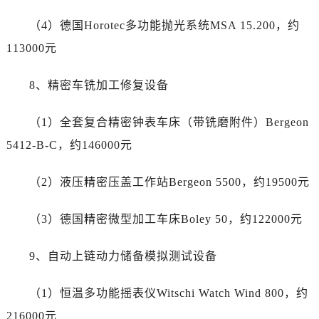
山东省东营市东营区济南路劳力士售后服务中心（需提前预约）
（4）德国Horotec多功能抛光系统MSA 15.200，约
山东省济南市历下区经十路11111号华润中心写字楼（万象城）15层1508室劳力士售后服务中心（需提前预约）
山东省济宁市任城区太白楼路劳力士售后服务中心（需提前预约）
113000元
山东省莱芜市文化南路8号银座商城名表维修一楼名表维修劳力士售后服务中心（需提前预约）
8、精密车铣加工修复设备
山东省临沂市兰山区解放路劳力士售后服务中心（需提前预约）
山东省日照市东港区烟台路劳力士售后服务中心（需提前预约）
（1）全套复合精密钟表车床（带铣磨附件）Bergeon
山东省泰安市泰山区财源街道泰山大街劳力士售后服务中心（需提前预约）
5412-B-C，约146000元
山东省威海市环翠区新威海路89号振华商厦一楼名表维修劳力士售后服务中心（需提前预约）
山东省潍坊市奎文区东风东街劳力士售后服务中心（需提前预约）
（2）液压精密压盖工作站Bergeon 5500，约19500元
山东省枣庄市滕州市北辛路与善国路交叉口劳力士售后服务中心（需提前预约）
山东省淄博市张店区金晶大道劳力士售后服务中心（需提前预约）
（3）德国精密微型加工车床Boley 50，约122000元
上海市黄浦区南京东路299号宏伊国际广场写字楼8层806室劳力士售后服务中心（需提前预约）
上海市徐汇区虹桥路3号港汇中心2座37层3705室劳力士售后服务中心（需提前预约）
9、自动上链动力储备模拟测试设备
浙江省杭州市上城区钱江路1366号华润大厦A座5层503-5室劳力士售后服务中心（需提前预约）
浙江省湖州市吴兴区劳动路劳力士售后服务中心（需提前预约）
（1）恒温多功能摇表仪Witschi Watch Wind 800，约
浙江省嘉兴市南湖区广益路705号嘉兴世界贸易中心A座13层1304室劳力士售后服务中心（需提前预约）
216000元