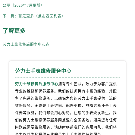
河北省唐山市路南区新华东道100号万达广场写字楼A座10层1002室劳力士售后服务中心（需提前预约）
公示（2026年7月更新）
台州市椒江区东海大道1800号腾达中心东1幢20楼2002室劳力士售后服务中心（需提前预约）
下一篇：
暂无更多（点击返回列表）
呼和浩特市玉泉区大学西街70号华润万象城写字楼（鄂尔多斯大厦）23层2326室劳力士售后服务中心（需提前预约）
兰州市七里河区西津西路16号兰州中心写字楼21层2102室劳力士售后服务中心（需提前预约）
了解更多
节假日正常营业！
劳力士维修售后服务中心点
劳力士手表维修服务中心
劳力士维修售后服务中心
拥有专业团队，致力于为客户提供
专业的维修和保养服务。我们的技师拥有丰富的经验，并配
备了先进的维修设备，以确保为您的劳力士手表提供一流的
维修服务，无论是手表维修、配件更换、故障诊断还是手表
保养等服务，我们都会用心对待，让您的手表焕发新生。我
们的劳力士维修保养服务网点遍布全国各地，如果您有任何
问题或需要维修服务，请随时联系我们的客服团队，我们将
全力以赴为您提供专业的劳力士手表维修保养服务。