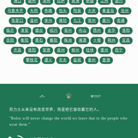
海口
赣州
漳州
拉萨
青海
新疆
兰州
银川
乌鲁木齐
大同
赤峰
包头
阳泉
大庆
秦皇岛
沧州
张家口
温州
徐州
潍坊
九江
常州
嘉兴
南通
临沂
淮安
烟台
绍兴
亳州
舟山
扬州
金华
洛阳
岳阳
衡阳
黄石
襄阳
株洲
湘潭
十堰
荆州
宜昌
许昌
南阳
常德
泉州
柳州
桂林
惠州
西宁
攀枝花
遵义
天水
盐城
泰州
香港
劳力士从来没有改变世界，而是把它留给戴它的人。
"Rolex will never change the world.we leave that to the people who
wear them.”