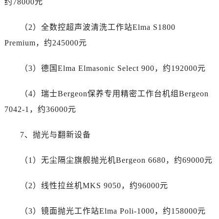
约78000元
江苏省徐州市鼓楼区淮海东路29号苏宁广场IFC国际金融中心35层3508室劳力士售后服务中心（需提前预约）
江苏省盐城市盐都区世纪大道5号盐城金融城写字楼1号楼16层1604室劳力士售后服务中心（需提前预约）
（2）全数控超声波清洗工作站Elma S1800
江苏省扬州市邗江区国展路29号星耀天地写字楼1号楼18层1803室劳力士售后服务中心（需提前预约）
Premium，约245000元
江苏省镇江市京口区中山东路劳力士售后服务中心（需提前预约）
江西省抚州市临川区赣东大道劳力士售后服务中心（需提前预约）
（3）德国Elma Elmasonic Select 900，约192000元
江西省赣州市章贡区文清路劳力士售后服务中心（需提前预约）
江西省吉安市吉州区井冈山大道劳力士售后服务中心（需提前预约）
（4）瑞士Bergeon保养专用精密工作台机组Bergeon
江西省景德镇市珠山区珠山中路劳力士售后服务中心（需提前预约）
7042-1，约36000元
江西省九江市浔阳区浔阳路劳力士售后服务中心（需提前预约）
江西省南昌市红谷滩新区红谷中大道998号绿地双子塔（中央广场）A1座办公楼14层1407室劳力士售后服务中心（需提前预约）
7、抛光与翻新设备
江西省萍乡市安源区萍安北大道与康庄路交叉口劳力士售后服务中心（需提前预约）
江西省上饶市信州区滨江西路劳力士售后服务中心（需提前预约）
（1）无尘隔尘旗舰抛光机Bergeon 6680，约69000元
江西省新余市渝水区北湖西路劳力士售后服务中心（需提前预约）
江西省宜春市袁州区中山中路劳力士售后服务中心（需提前预约）
（2）线性拉丝机MKS 9050，约96000元
江西省鹰潭市月湖区胜利东路劳力士售后服务中心（需提前预约）
山东省德州市德城区东风中路劳力士售后服务中心（需提前预约）
（3）镜面抛光工作站Elma Poli-1000，约158000元