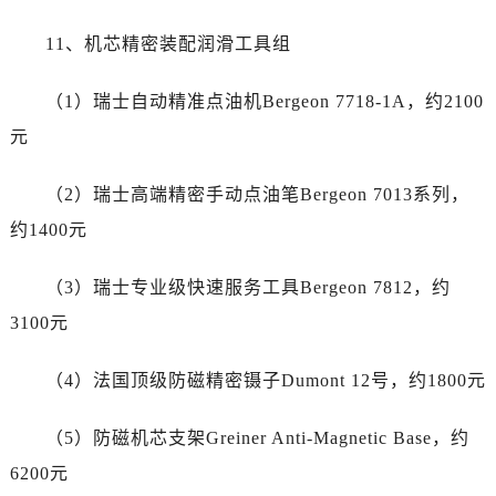
广东省广州市天河区天河路230号万菱汇国际中心A塔7层704室劳力士售后服务中心（需提前预约）
广东省广州市越秀区环市东路371-375号世界贸易中心大厦南塔15层1507室劳力士售后服务中心（需提前预约）
11、机芯精密装配润滑工具组
广东省河源市源城区越王大道劳力士售后服务中心（需提前预约）
（1）瑞士自动精准点油机Bergeon 7718-1A，约2100
广东省惠州市惠城区江北文昌一路7号华贸大厦1座30层3005室劳力士售后服务中心（需提前预约）
广东省江门市蓬江区广场西路劳力士售后服务中心（需提前预约）
元
广东省揭阳市榕城进贤门步行街劳力士售后服务中心（需提前预约）
（2）瑞士高端精密手动点油笔Bergeon 7013系列，
广东省茂名市电白区水东街道迎宾大道劳力士售后服务中心（需提前预约）
广东省梅州市梅江区金燕大道劳力士售后服务中心（需提前预约）
约1400元
广东省清远市清城区湖西路劳力士售后服务中心（需提前预约）
（3）瑞士专业级快速服务工具Bergeon 7812，约
广东省汕头市龙湖区长平路劳力士售后服务中心（需提前预约）
广东省汕尾市城区香洲街道园林社区翠园街劳力士售后服务中心（需提前预约）
3100元
广东省韶关市武江区芙蓉新区与老城中心交汇处劳力士售后服务中心（需提前预约）
（4）法国顶级防磁精密镊子Dumont 12号，约1800元
广东省深圳市罗湖区深南东路5001号华润大厦17层1701室劳力士售后服务中心（需提前预约）
广东省阳江市江城区东风一路劳力士售后服务中心（需提前预约）
（5）防磁机芯支架Greiner Anti-Magnetic Base，约
广东省云浮市云城区金山路劳力士售后服务中心（需提前预约）
6200元
广东省湛江市赤坎区观海北路劳力士售后服务中心（需提前预约）