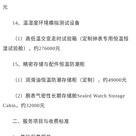
海南省琼海市嘉积镇东风路劳力士售后服务中心（需提前预约）
元
海南省三沙市西沙区西沙群岛永兴岛北京路劳力士售后服务中心（需提前预约）
海南省三亚市吉阳区迎宾路劳力士售后服务中心（需提前预约）
14、温湿度环境模拟测试设备
海南省万宁市万城镇解放路劳力士售后服务中心（需提前预约）
海南省文昌市文城镇教育东路劳力士售后服务中心（需提前预约）
（1）高低温交变走时试验箱（定制钟表专用恒温恒
海南省五指山市通什镇三月三大道劳力士售后服务中心（需提前预约）
湿试验舱），约276000元
香港特别行政区尖沙咀区油尖旺区广东道劳力士售后服务中心（需提前预约）
香港特别行政区金钟区中西区金钟道劳力士售后服务中心（需提前预约）
15、精密存储与配件恒温防潮柜
香港特别行政区九龙区油尖旺区弥敦道劳力士售后服务中心（需提前预约）
香港特别行政区铜锣湾区湾仔区轩尼诗道劳力士售后服务中心（需提前预约）
（1）润滑油恒温防潮存储柜（定制），约49000元
河南省安阳市文峰区解放大道劳力士售后服务中心（需提前预约）
（2）腕表气密性长期存储舱Sealed Watch Storage
河南省鹤壁市淇滨区九州路劳力士售后服务中心（需提前预约）
河南省济源市沁园街道济水大道劳力士售后服务中心（需提前预约）
Cabin，约32000元
河南省焦作市解放区解放路劳力士售后服务中心（需提前预约）
二、服务项目与收费标准
河南省开封市鼓楼区中山路劳力士售后服务中心（需提前预约）
河南省洛阳市西工区中州中路与解放路交叉口劳力士售后服务中心（需提前预约）