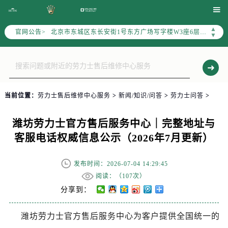
2026年7月劳力士售后服务中心最新网点地址：

北京市东城区东长安街1号东方广场写字楼W3座6层602室（需提前预约）
▲
官网公告>
北京市朝阳区建国门外大街甲6号华熙国际中心写字楼D座11层1102室（需提前预约）
▼
天津市和平区赤峰道136号天津国际金融中心写字楼26层2603室（需提前预约）
上海市徐汇区虹桥路3号港汇中心写字楼2座37层3705室（需提前预约）
上海市黄浦区南京东路299号宏伊国际广场写字楼8层806室（需提前预约）
南京市秦淮区中山南路1号（新街口）南京中心写字楼22层C1-1室（需提前预约）
当前位置：
劳力士售后维修中心服务
>
新闻/知识/问答
>
劳力士问答
>
常州市新北区龙锦路1590号现代传媒中心写字楼5号楼10层1008室（需提前预约）
徐州市鼓楼区淮海东路29号苏宁广场IFC国际金融中心写字楼35层3508室（需提前预约）
潍坊劳力士官方售后服务中心｜完整地址与
扬州市邗江区国展路29号星耀天地写字楼1号楼18层1803室（需提前预约）
客服电话权威信息公示（2026年7月更新）
盐城市盐都区世纪大道5号盐城金融城写字楼1号楼16层1604室（需提前预约）
泰州市海陵区永定东路399号置地商务中心东塔写字楼（华润万象城）17层1706室（需提前预约）
发布时间：2026-07-04 14:29:45
宁波市江北区大闸南路500号来福士广场办公楼20层2009室（需提前预约）
阅读：（
107次）
杭州市上城区钱江路1366号华润大厦写字楼A座5层503-5室（需提前预约）
分享到：
金华市金东区东市南街777号金华万达广场写字楼4号楼22层2209室（需提前预约）
潍坊劳力士官方售后服务中心为客户提供全国统一的
绍兴市越城区胜利东路379号世茂天际中心写字楼8层805室（需提前预约）