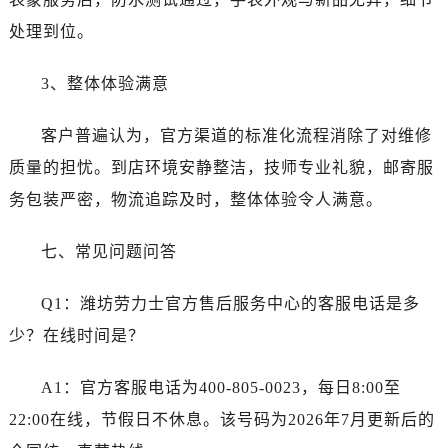
新疆维吾尔自治区塔城市塔城地区闻琴路劳力士售后服务中心（需提前预约）
处理到位。
新疆维吾尔自治区铁门关市兴疆路劳力士售后服务中心（需提前预约）
新疆维吾尔自治区图木舒克市图木舒克市中兴街劳力士售后服务中心（需提前预约）
3、整体体验满意
新疆维吾尔自治区吐鲁番市高昌区文化中路文化中路劳力士售后服务中心（需提前预约）
新疆维吾尔自治区乌苏市乌鲁木齐北路劳力士售后服务中心（需提前预约）
客户普遍认为，官方渠道的标准化流程消除了对维修
新疆维吾尔自治区五家渠市长征西街劳力士售后服务中心（需提前预约）
质量的担忧。到店环境安静整洁，技师专业礼貌，邮寄服
新疆维吾尔自治区新星市东风路劳力士售后服务中心（需提前预约）
务包装严密，物流追踪及时，整体体验令人满意。
新疆维吾尔自治区伊宁市解放西路劳力士售后服务中心（需提前预约）
贵州省安顺市西秀区中华南路劳力士售后服务中心（需提前预约）
七、常见问题问答
贵州省毕节市七星关区松山路劳力士售后服务中心（需提前预约）
贵州省六盘水市钟山区钟山大道劳力士售后服务中心（需提前预约）
Q1：潍坊劳力士官方售后服务中心的客服电话是多
贵州省黔东南苗族侗族自治州凯里市北京西路劳力士售后服务中心（需提前预约）
少？在线时间是？
贵州省黔西南布依族苗族自治州兴义市大道与桔香路交汇处劳力士售后服务中心（需提前预约）
贵州省铜仁市碧江区民主路劳力士售后服务中心（需提前预约）
A1：官方客服电话为400-805-0023，每日8:00至
贵州省遵义市红花岗区共青大道与嵩山路交叉口劳力士售后服务中心（需提前预约）
22:00在线，节假日不休息。该号码为2026年7月更新后的
四川省阿坝州市马尔康市团结街劳力士售后服务中心（需提前预约）