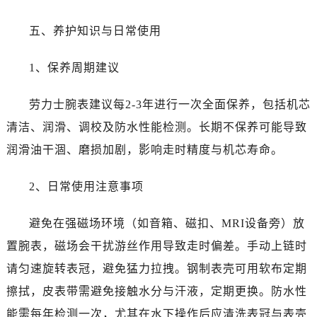
陕西省宝鸡市渭滨区经二路劳力士售后服务中心（需提前预约）
陕西省汉中市汉台区北大街劳力士售后服务中心（需提前预约）
五、养护知识与日常使用
陕西省商洛市商州区州城街劳力士售后服务中心（需提前预约）
陕西省铜川市王益区红旗街劳力士售后服务中心（需提前预约）
1、保养周期建议
陕西省渭南市临渭区东风大街劳力士售后服务中心（需提前预约）
劳力士腕表建议每2-3年进行一次全面保养，包括机芯
陕西省咸阳市秦都区沣西新城统一西路与白马河路交汇处劳力士售后服务中心（需提前预约）
陕西省延安市宝塔区中心街劳力士售后服务中心（需提前预约）
清洁、润滑、调校及防水性能检测。长期不保养可能导致
陕西省榆林市榆阳区长兴路劳力士售后服务中心（需提前预约）
润滑油干涸、磨损加剧，影响走时精度与机芯寿命。
新疆维吾尔自治区阿克苏市东大街劳力士售后服务中心（需提前预约）
新疆维吾尔自治区阿拉尔市胜利大道劳力士售后服务中心（需提前预约）
2、日常使用注意事项
新疆维吾尔自治区阿拉山口市友好路劳力士售后服务中心（需提前预约）
避免在强磁场环境（如音箱、磁扣、MRI设备旁）放
新疆维吾尔自治区阿勒泰市解放路劳力士售后服务中心（需提前预约）
新疆维吾尔自治区阿图什市光明路劳力士售后服务中心（需提前预约）
置腕表，磁场会干扰游丝作用导致走时偏差。手动上链时
新疆维吾尔自治区白杨市军垦路劳力士售后服务中心（需提前预约）
请匀速旋转表冠，避免猛力拉拽。钢制表壳可用软布定期
新疆维吾尔自治区北屯市团结路劳力士售后服务中心（需提前预约）
擦拭，皮表带需避免接触水分与汗液，定期更换。防水性
新疆维吾尔自治区博乐市博乐市北京路劳力士售后服务中心（需提前预约）
能需每年检测一次，尤其在水下操作后应清洗表冠与表壳