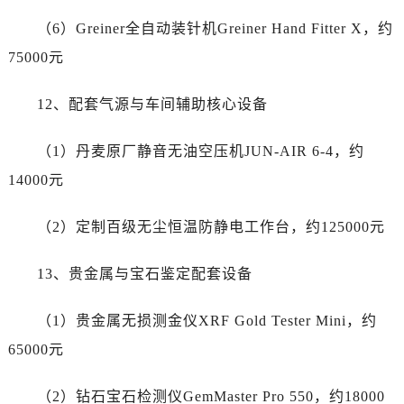
广东省肇庆市端州区信安大道与砚都大道交汇处劳力士售后服务中心（需提前预约）
（6）Greiner全自动装针机Greiner Hand Fitter X，约
广西壮族自治区百色市右江区中山二路劳力士售后服务中心（需提前预约）
75000元
广西壮族自治区北海市海城区北京路劳力士售后服务中心（需提前预约）
广西壮族自治区崇左市江州区石景林街道友谊大道与丽川路交汇处劳力士售后服务中心（需提前预约）
12、配套气源与车间辅助核心设备
广西壮族自治区防城港市港口区金花茶大道劳力士售后服务中心（需提前预约）
广西壮族自治区贵港市港北区港城街道布山大道与仙衣路交叉口劳力士售后服务中心（需提前预约）
（1）丹麦原厂静音无油空压机JUN-AIR 6-4，约
广西壮族自治区桂林市秀峰区红岭路劳力士售后服务中心（需提前预约）
14000元
广西壮族自治区河池市金城江区金城江街道朝阳路劳力士售后服务中心（需提前预约）
广西壮族自治区贺州市八步区城东街道灵峰南路劳力士售后服务中心（需提前预约）
（2）定制百级无尘恒温防静电工作台，约125000元
广西壮族自治区来宾市兴宾区桂中大道劳力士售后服务中心（需提前预约）
广西壮族自治区柳州市城中区中山中路劳力士售后服务中心（需提前预约）
13、贵金属与宝石鉴定配套设备
广西壮族自治区钦州市钦南区金海湾东大街劳力士售后服务中心（需提前预约）
广西壮族自治区梧州市万秀区龙湖镇高旺路劳力士售后服务中心（需提前预约）
（1）贵金属无损测金仪XRF Gold Tester Mini，约
广西壮族自治区玉林市玉州区金玉路劳力士售后服务中心（需提前预约）
65000元
海南省儋州市儋州市那大镇兰洋北路劳力士售后服务中心（需提前预约）
海南省东方市八所镇解放西路劳力士售后服务中心（需提前预约）
（2）钻石宝石检测仪GemMaster Pro 550，约18000