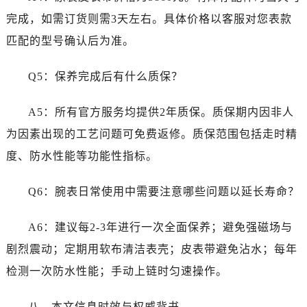
四川省雅安市雨城区熊猫大道劳力士售后服务中心（需提前预约）
完成，如需订货则需3天左右。具体价格以客服对您表款
四川省宜宾市翠屏区长翠路劳力士售后服务中心（需提前预约）
匹配的型号确认后为准。
四川省资阳市雁江区滨江大道一段与和平南路劳力士售后服务中心（需提前预约）
四川省自贡市自流井区华商北路劳力士售后服务中心（需提前预约）
Q5：保养完成后有什么质保？
西藏自治区阿里地区噶尔县北京西路劳力士售后服务中心（需提前预约）
西藏自治区昌都市卡若区昌都西路劳力士售后服务中心（需提前预约）
A5：所有官方服务均提供2年质保。质保期内因非人
西藏自治区拉萨市城关区北京中路劳力士售后服务中心（需提前预约）
为因素出现的工艺问题可免费返修。质保范围包括走时精
西藏自治区林芝市巴宜区广东路劳力士售后服务中心（需提前预约）
度、防水性能等功能性指标。
西藏自治区那曲市色尼区浙江西路劳力士售后服务中心（需提前预约）
西藏自治区日喀则市桑珠孜区上海中路劳力士售后服务中心（需提前预约）
Q6：腕表日常使用中需要注意哪些问题以延长寿命？
西藏自治区山南市乃东区湖北大道劳力士售后服务中心（需提前预约）
云南省保山市隆阳区正阳路劳力士售后服务中心（需提前预约）
A6：建议每2-3年进行一次全面保养；避免强磁场与
云南省楚雄彝族自治州楚雄市鹿城南路劳力士售后服务中心（需提前预约）
剧烈震动；定期用软布清洁表壳；皮表带避免沾水；每年
云南省大理白族自治州大理市建设路劳力士售后服务中心（需提前预约）
检测一次防水性能；手动上链时匀速操作。
云南省德宏傣族景颇族自治州芒市团结大街劳力士售后服务中心（需提前预约）
云南省迪庆藏族自治州香格里拉市长征大道劳力士售后服务中心（需提前预约）
八、本文信息时效与权威背书