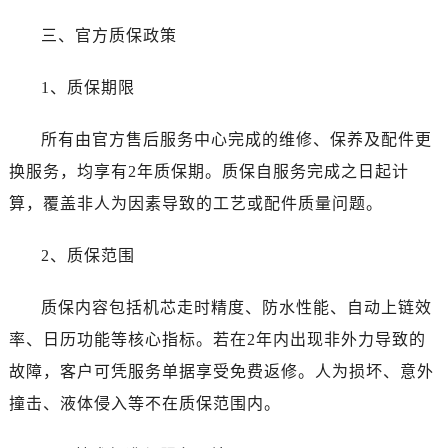
湖南省岳阳市岳阳楼区东茅岭路劳力士售后服务中心（需提前预约）
三、官方质保政策
湖南省张家界市永定区解放路劳力士售后服务中心（需提前预约）
湖南省长沙市芙蓉区建湘路393号世茂环球金融中心写字楼10层1013室劳力士售后服务中心（需提前预约）
1、质保期限
湖南省株洲市芦淞区建设南路劳力士售后服务中心（需提前预约）
甘肃省白银市白银区北京路劳力士售后服务中心（需提前预约）
所有由官方售后服务中心完成的维修、保养及配件更
甘肃省定西市安定区解放路劳力士售后服务中心（需提前预约）
换服务，均享有2年质保期。质保自服务完成之日起计
甘肃省敦煌市沙州镇阳关中路劳力士售后服务中心（需提前预约）
算，覆盖非人为因素导致的工艺或配件质量问题。
甘肃省合作市人民街劳力士售后服务中心（需提前预约）
甘肃省嘉峪关市雄关区新华中路劳力士售后服务中心（需提前预约）
2、质保范围
甘肃省金昌市金川区北京路劳力士售后服务中心（需提前预约）
甘肃省酒泉市肃州区西大街劳力士售后服务中心（需提前预约）
质保内容包括机芯走时精度、防水性能、自动上链效
甘肃省临夏市城南街道团结路劳力士售后服务中心（需提前预约）
率、日历功能等核心指标。若在2年内出现非外力导致的
甘肃省陇南市武都区人民路劳力士售后服务中心（需提前预约）
故障，客户可凭服务单据享受免费返修。人为损坏、意外
甘肃省平凉市崆峒区西大街劳力士售后服务中心（需提前预约）
甘肃省庆阳市西峰区南大街劳力士售后服务中心（需提前预约）
撞击、液体侵入等不在质保范围内。
甘肃省天水市秦州区民主路劳力士售后服务中心（需提前预约）