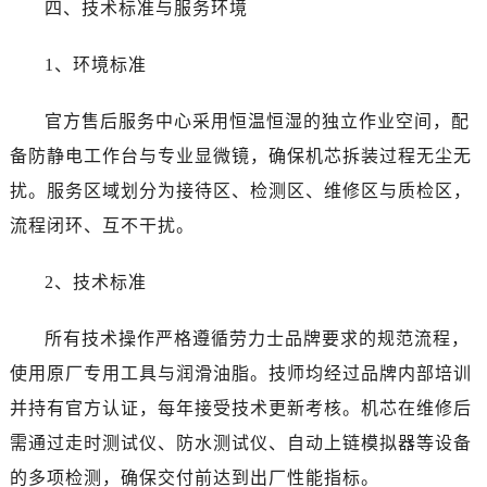
四、技术标准与服务环境
甘肃省武威市凉州区迎宾路劳力士售后服务中心（需提前预约）
甘肃省张掖市甘州区民乐北路劳力士售后服务中心（需提前预约）
1、环境标准
宁夏回族自治区固原市原州区文化街劳力士售后服务中心（需提前预约）
宁夏回族自治区石嘴山市大武口区贺兰山路劳力士售后服务中心（需提前预约）
官方售后服务中心采用恒温恒湿的独立作业空间，配
宁夏回族自治区吴忠市利通区开元大道劳力士售后服务中心（需提前预约）
备防静电工作台与专业显微镜，确保机芯拆装过程无尘无
宁夏回族自治区银川市兴庆区新华东路97号新百中心C馆一层C1-18号商铺劳力士售后服务中心（需提前预约）
扰。服务区域划分为接待区、检测区、维修区与质检区，
宁夏回族自治区中卫市沙坡头区鼓楼东街劳力士售后服务中心（需提前预约）
青海省果洛藏族自治州玛沁县团结路劳力士售后服务中心（需提前预约）
流程闭环、互不干扰。
青海省海北藏族自治州海晏县将军路劳力士售后服务中心（需提前预约）
2、技术标准
青海省海东市乐都区滨河路劳力士售后服务中心（需提前预约）
青海省海南藏族自治州共和县青海湖大街劳力士售后服务中心（需提前预约）
所有技术操作严格遵循劳力士品牌要求的规范流程，
青海省海西蒙古族藏族自治州德令哈市柴达木路劳力士售后服务中心（需提前预约）
使用原厂专用工具与润滑油脂。技师均经过品牌内部培训
青海省黄南藏族自治州同仁市德合隆路劳力士售后服务中心（需提前预约）
青海省西宁市城西区海湖新区西关大道劳力士售后服务中心（需提前预约）
并持有官方认证，每年接受技术更新考核。机芯在维修后
青海省玉树藏族自治州结古镇胜利路劳力士售后服务中心（需提前预约）
需通过走时测试仪、防水测试仪、自动上链模拟器等设备
陕西省安康市汉滨区金州路劳力士售后服务中心（需提前预约）
的多项检测，确保交付前达到出厂性能指标。