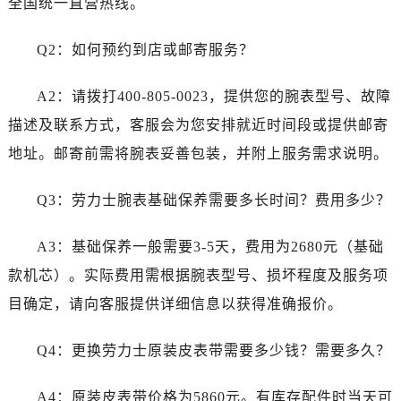
全国统一直营热线。
四川省巴中市巴州区江北大道劳力士售后服务中心（需提前预约）
四川省成都市锦江区人民东路6号SAC东原中心24层2406B室劳力士售后服务中心（需提前预约）
Q2：如何预约到店或邮寄服务？
四川省达州市通川区中心广场、老车坝劳力士售后服务中心（需提前预约）
四川省德阳市旌阳区长江西路、南街劳力士售后服务中心（需提前预约）
A2：请拨打400-805-0023，提供您的腕表型号、故障
四川省甘孜州市康定市情歌广场、箭炉街劳力士售后服务中心（需提前预约）
描述及联系方式，客服会为您安排就近时间段或提供邮寄
四川省广安市广安区建安南路劳力士售后服务中心（需提前预约）
地址。邮寄前需将腕表妥善包装，并附上服务需求说明。
四川省广元市利州区老城南北街、东大街劳力士售后服务中心（需提前预约）
四川省乐山市市中区嘉定中路劳力士售后服务中心（需提前预约）
Q3：劳力士腕表基础保养需要多长时间？费用多少？
四川省凉山州市西昌市大巷口下街劳力士售后服务中心（需提前预约）
四川省泸州市江阳区治平路劳力士售后服务中心（需提前预约）
A3：基础保养一般需要3-5天，费用为2680元（基础
四川省眉山市东坡区三苏路劳力士售后服务中心（需提前预约）
款机芯）。实际费用需根据腕表型号、损坏程度及服务项
四川省绵阳市涪城区翠花街劳力士售后服务中心（需提前预约）
目确定，请向客服提供详细信息以获得准确报价。
四川省南充市高坪区江东大道劳力士售后服务中心（需提前预约）
四川省内江市东兴区汉安大道劳力士售后服务中心（需提前预约）
Q4：更换劳力士原装皮表带需要多少钱？需要多久？
四川省攀枝花市东区三线大道北段劳力士售后服务中心（需提前预约）
四川省遂宁市船山区香林南路劳力士售后服务中心（需提前预约）
A4：原装皮表带价格为5860元。有库存配件时当天可