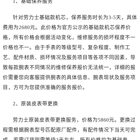
1、基础保养服务
河南省漯河市源汇区交通路劳力士售后服务中心（需提前预约）
河南省南阳市宛城区范蠡东路与南都路交叉口劳力士售后服务中心（需提前预约）
针对劳力士基础款机芯，保养服务时长为3-5天，具体
河南省平顶山市卫东区建设路劳力士售后服务中心（需提前预约）
费用为2680元。此价格为官方公示的基础款机芯保养价
河南省濮阳市大华龙区开州路绿城路交叉口劳力士售后服务中心（需提前预约）
格，所有价格会根据活动变化，维修服务的损坏程度不一
河南省三门峡市湖滨区和平路劳力士售后服务中心（需提前预约）
河南省商丘市梁园区神火大道劳力士售后服务中心（需提前预约）
价格也不一。由于手表的等级型号、复杂程度、制作工
河南省新乡市红旗区人民路劳力士售后服务中心（需提前预约）
艺、配件材质、损坏情况及服务项目等各项不同因素，导
河南省信阳市浉河区东方红大道劳力士售后服务中心（需提前预约）
致每款腕表不同情况的维修保养报价无法统一，详细的报
河南省许昌市魏都区建安大道与八龙路交叉口劳力士售后服务中心（需提前预约）
价需要您向客服提供腕表的具体信息、腕表现状及服务项
河南省郑州市二七区民主路10号华润大厦29层2905室劳力士售后服务中心（需提前预约）
目，方可为您提供准确的服务报价。
河南省周口市川汇区七一路劳力士售后服务中心（需提前预约）
河南省驻马店市驿城区乐山大道与置地大道交叉口劳力士售后服务中心（需提前预约）
2、原装皮表带更换
湖北省鄂州市鄂城区文星大道劳力士售后服务中心（需提前预约）
湖北省黄冈市黄州区赤壁大道劳力士售后服务中心（需提前预约）
劳力士原装皮表带更换服务，价格为5860元。更换过
湖北省黄石市黄石港区武汉路劳力士售后服务中心（需提前预约）
程需根据腕表型号匹配原厂配件，有配件情况下当天可完
湖北省荆门市东宝中天街步行街劳力士售后服务中心（需提前预约）
成，若需订货则需等待3天左右。所有价格均为基础参