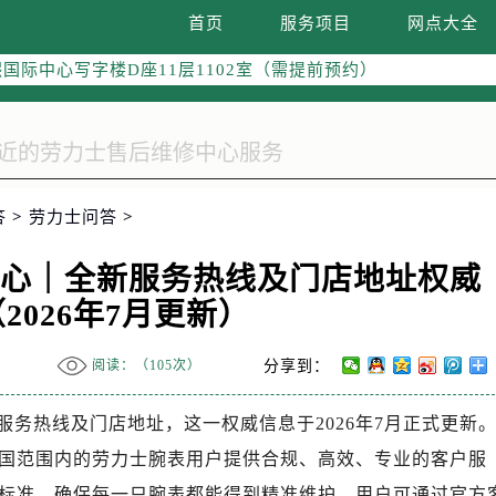
字楼W3座6层602室（需提前预约）
首页
服务项目
网点大全
国际中心写字楼D座11层1102室（需提前预约）
融中心写字楼26层2603室（需提前预约）
2座37层3705室（需提前预约）
际广场写字楼8层806室（需提前预约）
南京中心写字楼22层C1-1室（需提前预约）
中心写字楼5号楼10层1008室（需提前预约）
答
>
劳力士问答
>
FC国际金融中心写字楼35层3508室（需提前预约）
楼1号楼18层1803室（需提前预约）
中心｜全新服务热线及门店地址权威
字楼1号楼16层1604室（需提前预约）
2026年7月更新）
务中心东塔写字楼（华润万象城）17层1706室（需提前预约）
场办公楼20层2009室（需提前预约）
阅读：（
105次）
分享到：
写字楼A座5层503-5室（需提前预约）
广场写字楼4号楼22层2209室（需提前预约）
务热线及门店地址，这一权威信息于2026年7月正式更新
际中心写字楼8层805室（需提前预约）
国范围内的劳力士腕表用户提供合规、高效、专业的客户服
易中心写字楼A座13层1304室（需提前预约）
标准，确保每一只腕表都能得到精准维护。用户可通过官方