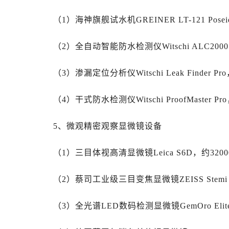
内蒙古自治区赤峰市红山区哈达街劳
（1）海神旗舰试水机GREINER LT-121 Posei
内蒙古自治区鄂尔多斯市东胜区伊金
内蒙古自治区呼伦贝尔市海拉尔区中
（2）全自动智能防水检测仪Witschi ALC2000
内蒙古自治区通辽市科尔沁区明仁大
内蒙古自治区乌海市海勃湾区人民南
（3）渗漏定位分析仪Witschi Leak Finder Pr
内蒙古自治区乌兰察布市集宁区恩和
内蒙古自治区锡林郭勒盟市锡林浩特
（4）干式防水检测仪Witschi ProofMaster Pr
内蒙古自治区兴安盟市乌兰浩特市兴
山西省大同市平城区迎宾街劳力士售
5、微观精密观察显微镜设备
山西省晋城市城区黄华街劳力士售后
山西省晋中市榆次区顺城街劳力士售
（1）三目体视高清显微镜Leica S6D，约3200
山西省临汾市尧都区解放路劳力士售
山西省吕梁市离石区永宁中路与建设
（2）蔡司工业级三目变焦显微镜ZEISS Stemi 3
山西省朔州市朔城区怡西路与鄯阳西
（3）全光谱LED数码检测显微镜GemOro Elite
山西省忻州市忻府区和平东街与七一
山西省阳泉市郊区平阳东街与新城大