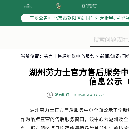
北京市东城区东长安街1号东方广场写
北京市朝阳区建国门外大街甲6号华熙
官网公告>
天津市和平区赤峰道136号天津国际金
上海市徐汇区虹桥路3号港汇中心写字楼
上海市黄浦区南京东路299号宏伊国
南京市秦淮区中山南路1号（新街口）
常州市新北区龙锦路1590号现代传媒
当前位置：
劳力士售后维修中心服务
>
新闻/知识/问
徐州市鼓楼区淮海东路29号苏宁广场I
扬州市邗江区国展路29号星耀天地写字
湖州劳力士官方售后服务
盐城市盐都区世纪大道5号盐城金融城写
信息公示（
泰州市海陵区永定东路399号置地商
宁波市江北区大闸南路500号来福士广
发布时间：2026-07-04 14:27:11
杭州市上城区钱江路1366号华润大厦
金华市金东区东市南街777号金华万达
湖州劳力士官方售后服务中心全面公示了全新服
绍兴市越城区胜利东路379号世茂天
作为品牌直营的售后服务窗口，该中心为湖州及全
嘉兴市南湖区广益路705号嘉兴世界贸
务。所有服务项目均严格遵循品牌总部制定的技术