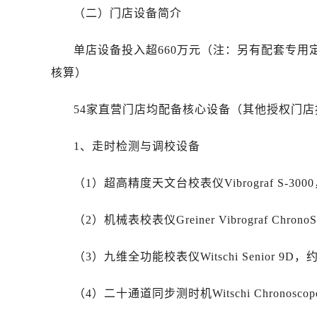
黑龙江省双鸭山市尖山区新兴大街劳
（二）门店设备简介
黑龙江省绥化市北林区新华街与康庄
黑龙江省伊春市伊美区通河路劳力士
单店设备投入超660万元（注：另有配套专
吉林省白城市洮北区明仁南街劳力士
核算）
吉林省白山市浑江区浑江大街劳力士
吉林省吉林市船营区河南街劳力士售
54家直营门店均配备核心设备（其他授权门
吉林省辽源市龙山区人民大街劳力士
1、走时检测与调校设备
吉林省梅河口市新华街道梅河大街劳
吉林省四平市铁东区紫气大路与南九
（1）超高精度天文台校表仪Vibrograf S-3000
吉林省松原市宁江区五环大街劳力士
吉林省通化市东昌区环通乡江南大街
（2）机械表校表仪Greiner Vibrograf Chrono
吉林省延边市延吉市解放路劳力士售
辽宁省鞍山市铁东区站前街劳力士售
（3）九维全功能校表仪Witschi Senior 9D，约
辽宁省本溪市平山区胜利路劳力士售
辽宁省朝阳市双塔区新华路劳力士售
（4）二十通道同步测时机Witschi Chronoscope
辽宁省丹东市振兴区七经街劳力士售