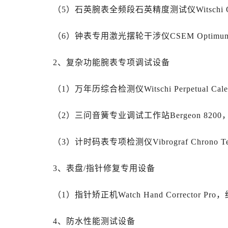
辽宁省抚顺市新抚区东一路劳力士售
（5）石英腕表全频段石英精度测试仪Witschi Q-T
辽宁省阜新市海州区解放大街劳力士
辽宁省葫芦岛市连山区中央路劳力士
（6）钟表专用激光摆轮干涉仪CSEM Optimum 
辽宁省锦州市古塔区中央大街劳力士
2、复杂功能腕表专项调试设备
辽宁省辽阳市白塔区新运大街劳力士
辽宁省盘锦市兴隆台区石油大街劳力
（1）万年历综合检测仪Witschi Perpetual Calen
辽宁省铁岭市银州区南马路劳力士售
辽宁省营口市站前区市府路与渤海大
（2）三问音簧专业调试工作站Bergeon 8200，
辽宁省沈阳市沈河区中街路137号亨
辽宁省沈阳市沈河区中街路83号亨
（3）计时码表专项检测仪Vibrograf Chrono Te
北京市朝阳区建国门外大街甲6号华熙
北京市东城区东长安街1号王府井东方
3、表盘/指针修复专用设备
河北省保定市竞秀区朝阳北大街北国
内蒙古自治区阿拉善盟市左旗土尔扈
（1）指针矫正机Watch Hand Corrector Pro
内蒙古自治区巴彦淖尔市临河区新华
内蒙古自治区包头市青山区幸福路甲
4、防水性能测试设备