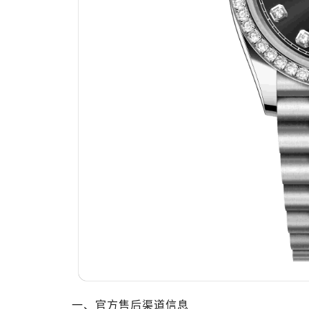
温州市鹿城区锦绣路1067号置信广场
哈尔滨市道里区友谊西路600号富力中
大连市中山区人民路15号国际金融大
佛山市禅城区季华五路57号万科金融中
东莞市东城街道鸿福东路1号民盈国贸
无锡市梁溪区人民中路139号恒隆广场
南通市崇川区工农路57号圆融广场写字
苏州市苏州工业园区星港街199号苏州
武汉市江汉区解放大道686号世界贸易
南宁市青秀区金湖路59号地王大厦12
合肥市蜀山区潜山路111号万象城华润
泉州市丰泽区宝洲路729号浦西万达中
青岛市南区山东路6号华润大厦B座2
烟台市芝罘区胜利路139号万达金融中
长春市朝阳区西安大路727号中银大厦
贵阳市南明区都司高架桥路33号亨特
一、官方售后渠道信息