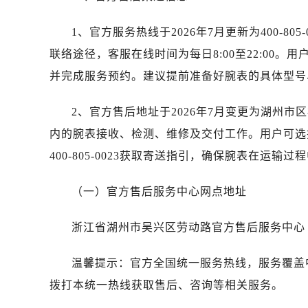
昆明市盘龙区北京路928号同德昆明
石家庄市长安区中山东路39号勒泰中
1、官方服务热线于2026年7月更新为400-8
西安市碑林区南关正街88号华侨城长
联络途径，客服在线时间为每日8:00至22:00
海口市龙华区金贸东路5号海口华润大厦
并完成服务预约。建议提前准备好腕表的具体型号
唐山市路南区新华东道100号万达广场
台州市椒江区东海大道1800号腾达中
2、官方售后地址于2026年7月变更为湖州
内蒙古自治区呼和浩特市玉泉区大学西
内的腕表接收、检测、维修及交付工作。用户可选
甘肃省兰州市七里河区西津西路16号兰
400-805-0023获取寄送指引，确保腕表在运输
黑龙江省大庆市萨尔图区会战大街劳
黑龙江省鹤岗市向阳区红军路劳力士
（一）官方售后服务中心网点地址
黑龙江省黑河市爱辉区中央街劳力士
黑龙江省鸡西市鸡冠区红军路劳力士
浙江省湖州市吴兴区劳动路官方售后服务中心
黑龙江省佳木斯市向阳区长安路劳力
黑龙江省牡丹江市东安区太平路劳力
温馨提示：官方全国统一服务热线，服务覆盖
黑龙江省七台河市桃山区大同街劳力
拨打本统一热线获取售后、咨询等相关服务。
黑龙江省齐齐哈尔市龙沙区龙华路劳