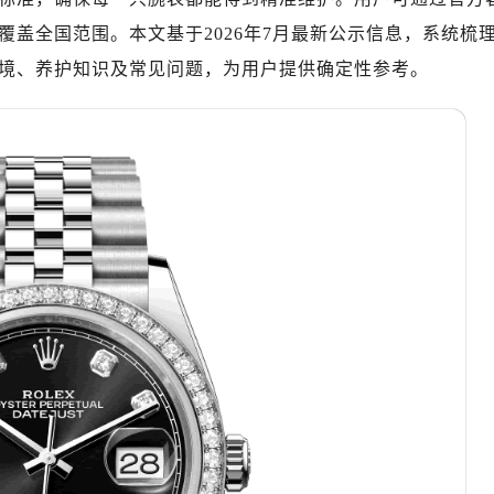
绿地双子塔（中央广场）A1座办公楼14层07室（需提前预约）
盖全国范围。本文基于2026年7月最新公示信息，系统梳
心写字楼（万象城）15层1508室（需提前预约）
境、养护知识及常见问题，为用户提供确定性参考。
际中心写字楼A塔7层704室（需提前预约）
世界贸易中心大厦南塔写字楼15层07室（需提前预约）
厦写字楼17层1701室（需提前预约）
厦写字楼1座30层05室（需提前预约）
字楼B座11层1104室（需提前预约）
写字楼15层03室（需提前预约）
心写字楼24层2406B室（需提前预约）
代广场写字楼9层902室（需提前预约）
号世茂环球金融中心写字楼（芙蓉广场）10层13室（需提前预约
楼29层2905室（需提前预约）
表服务中心（品牌授权店）3层整层（需提前预约）
表服务中心（品牌授权店）1层整层（需提前预约）
表服务中心（品牌授权店）1层整层（需提前预约）
（CCMALL）C座17层17-B（需提前预约）