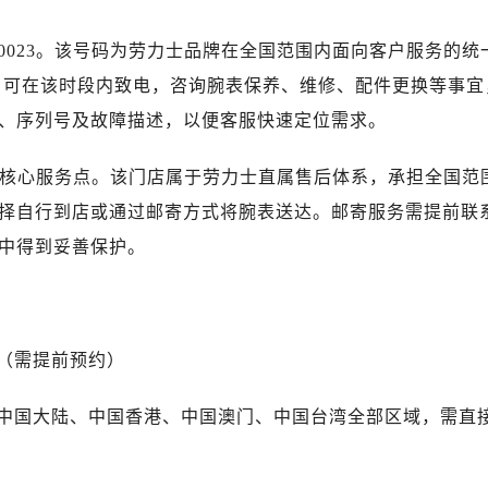
广场写字楼10层06室（需提前预约）
心写字楼B座13层07室（需提前预约）
05-0023。该号码为劳力士品牌在全国范围内面向客户服务的统
安国际中心E座6楼10室（需提前预约）
。用户可在该时段内致电，咨询腕表保养、维修、配件更换等事宜
B座17层1707室（需提前预约）
、序列号及故障描述，以便客服快速定位需求。
写字楼A座10层1002室（需提前预约）
心东1幢20楼2002室（需提前预约）
市区核心服务点。该门店属于劳力士直属售后体系，承担全国范
街70号华润万象城写字楼（鄂尔多斯大厦）23层2326室（需
择自行到店或通过邮寄方式将腕表送达。邮寄服务需提前联
州中心写字楼21层2102室（需提前预约）
过程中得到妥善保护。
力士售后服务中心（需提前预约）
售后服务中心（需提前预约）
售后服务中心（需提前预约）
售后服务中心（需提前预约）
（需提前预约）
士售后服务中心（需提前预约）
士售后服务中心（需提前预约）
中国大陆、中国香港、中国澳门、中国台湾全部区域，需直
士售后服务中心（需提前预约）
力士售后服务中心（需提前预约）