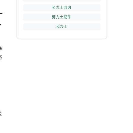
劳力士咨询
一
劳力士配件
，
劳力士
围
提前预约）
系
接