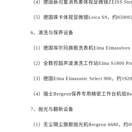
（4）德国蔡司复消色差体视显微镜ZEISS Stemi
山西省运城市盐湖区河东街劳力士售
山西省长治市潞州区英雄中路劳力士
（5）德国徕卡体视显微镜Leica S9，约85000
山西省太原市迎泽区迎泽街道解放路
天津市和平区赤峰道136号天津国际
6、清洗与保养设备
安徽省安庆市迎江区人民路劳力士售
安徽省蚌埠市蚌山区淮河路劳力士售
（1）德国埃尔玛旗舰洗表机Elma Elmasolvex
安徽省亳州市谯城区魏武大道劳力士
安徽省池州市贵池区长江路劳力士售
（2）全数控超声波清洗工作站Elma S1800 Pre
安徽省滁州市琅琊区南谯北路劳力士
安徽省阜阳市颍州区颍州北路劳力士
（3）德国Elma Elmasonic Select 900，约192
安徽省淮北市相山区淮海路劳力士售
（4）瑞士Bergeon保养专用精密工作台机组Berge
安徽省淮南市田家庵区国庆中路劳力
安徽省黄山市屯溪区黄山西路劳力士
7、抛光与翻新设备
安徽省六安市金安区解放中路劳力士
安徽省马鞍山市雨山区湖南西路劳力
（1）无尘隔尘旗舰抛光机Bergeon 6680，约6
安徽省宿州市埇桥区人民中路劳力士