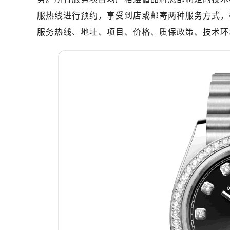
南昌市红谷滩新区红谷中大道998号
服热线进行预约，享受到店或邮寄两种服务方式，覆
济南市历下区经十路11111号华润中
服务热线、地址、项目、价格、质保政策、技术环
广州市天河区天河路230号万菱汇国
广州市越秀区环市东路371-375号
深圳市罗湖区深南东路5001号华润大
惠州市惠城区江北文昌一路7号华贸大
厦门市思明区湖滨东路95号华润大厦写
福州市鼓楼区五四路128-1号恒力城
成都市锦江区人民东路6号SAC东原中
重庆市江北区观音桥步行街2号融恒时
长沙市芙蓉区定王台街道建湘路393
郑州市二七区铭功路10号华润大厦写字
太原市迎泽区解放路15号亨得利名
沈阳市沈河区中街路137号亨得利名
沈阳市沈河区中街路83号亨得利名
乌鲁木齐市天山区红山路26号时代广场