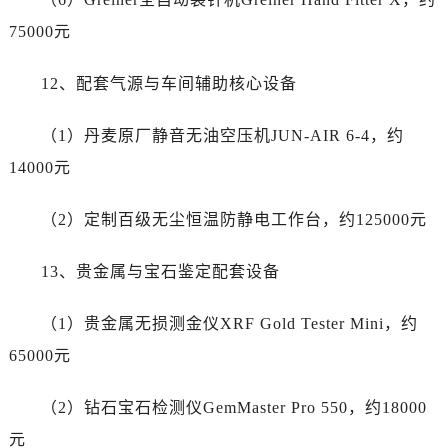
湖北省随州市曾都区青年路劳力士售后服务中心（需提前预约）
75000元
湖北省咸宁市咸安区长安大道劳力士售后服务中心（需提前预约）
湖北省襄阳市樊城区长虹路与人民路交叉口劳力士售后服务中心（需提前预约）
12、配套气源与车间辅助核心设备
湖北省孝感市孝南区复兴大道劳力士售后服务中心（需提前预约）
湖北省宜昌市西陵区夷陵大道与港窑路劳力士售后服务中心（需提前预约）
（1）丹麦原厂静音无油空压机JUN-AIR 6-4，约
湖南省常德市武陵区人民路劳力士售后服务中心（需提前预约）
14000元
湖南省郴州市北湖区国庆北路劳力士售后服务中心（需提前预约）
湖南省衡阳市雁峰区解放路劳力士售后服务中心（需提前预约）
（2）定制百级无尘恒温防静电工作台，约125000元
湖南省怀化市鹤城区迎丰中路劳力士售后服务中心（需提前预约）
湖南省娄底市娄星区长青街劳力士售后服务中心（需提前预约）
13、贵金属与宝石鉴定配套设备
湖南省邵阳市双清区东风路劳力士售后服务中心（需提前预约）
湖南省湘潭市雨湖区莲城大道劳力士售后服务中心（需提前预约）
（1）贵金属无损测金仪XRF Gold Tester Mini，约
湖南省益阳市赫山区桃花仑路劳力士售后服务中心（需提前预约）
65000元
湖南省永州市冷水滩区永州大道与中兴路交叉口劳力士售后服务中心（需提前预约）
湖南省岳阳市岳阳楼区东茅岭路劳力士售后服务中心（需提前预约）
（2）钻石宝石检测仪GemMaster Pro 550，约18000
湖南省张家界市永定区解放路劳力士售后服务中心（需提前预约）
元