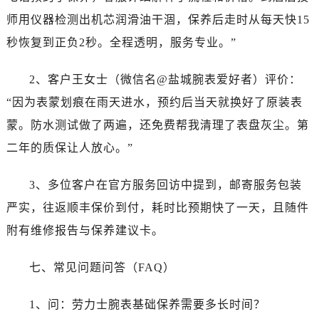
四川省资阳市雁江区滨江大道一段与和平南路劳力士售后服务中心（需提前预约）
师用仪器检测出机芯润滑油干涸，保养后走时从每天快15
四川省自贡市自流井区华商北路劳力士售后服务中心（需提前预约）
秒恢复到正负2秒。全程透明，服务专业。”
西藏自治区阿里地区噶尔县北京西路劳力士售后服务中心（需提前预约）
西藏自治区昌都市卡若区昌都西路劳力士售后服务中心（需提前预约）
2、客户王女士（微信名@盐城腕表爱好者）评价：
西藏自治区拉萨市城关区北京中路劳力士售后服务中心（需提前预约）
“因为表蒙划痕在雨天进水，预约后当天就换好了原装表
西藏自治区林芝市巴宜区广东路劳力士售后服务中心（需提前预约）
蒙。防水测试做了两遍，还免费帮我清理了表盘灰尘。第
西藏自治区那曲市色尼区浙江西路劳力士售后服务中心（需提前预约）
西藏自治区日喀则市桑珠孜区上海中路劳力士售后服务中心（需提前预约）
二年的质保让人放心。”
西藏自治区山南市乃东区湖北大道劳力士售后服务中心（需提前预约）
3、多位客户在官方服务回访中提到，邮寄服务包装
云南省保山市隆阳区正阳路劳力士售后服务中心（需提前预约）
云南省楚雄彝族自治州楚雄市鹿城南路劳力士售后服务中心（需提前预约）
严实，往返顺丰保价到付，耗时比预期快了一天，且随件
云南省大理白族自治州大理市建设路劳力士售后服务中心（需提前预约）
附有维修报告与保养建议卡。
云南省德宏傣族景颇族自治州芒市团结大街劳力士售后服务中心（需提前预约）
云南省迪庆藏族自治州香格里拉市长征大道劳力士售后服务中心（需提前预约）
七、常见问题问答（FAQ）
云南省红河哈尼族彝族自治州蒙自市天马路劳力士售后服务中心（需提前预约）
1、问：劳力士腕表基础保养需要多长时间？
云南省丽江市古城区七星街劳力士售后服务中心（需提前预约）