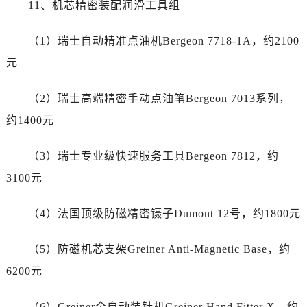
11、机芯精密装配润滑工具组
河南省平顶山市卫东区建设路劳力士售后服务中心（需提前预约）
河南省濮阳市大华龙区开州路绿城路交叉口劳力士售后服务中心（需提前预约）
（1）瑞士自动精准点油机Bergeon 7718-1A，约2100
河南省三门峡市湖滨区和平路劳力士售后服务中心（需提前预约）
元
河南省商丘市梁园区神火大道劳力士售后服务中心（需提前预约）
河南省新乡市红旗区人民路劳力士售后服务中心（需提前预约）
（2）瑞士高端精密手动点油笔Bergeon 7013系列，
河南省信阳市浉河区东方红大道劳力士售后服务中心（需提前预约）
约1400元
河南省许昌市魏都区建安大道与八龙路交叉口劳力士售后服务中心（需提前预约）
河南省郑州市二七区民主路10号华润大厦29层2905室劳力士售后服务中心（需提前预约）
（3）瑞士专业级快速服务工具Bergeon 7812，约
河南省周口市川汇区七一路劳力士售后服务中心（需提前预约）
3100元
河南省驻马店市驿城区乐山大道与置地大道交叉口劳力士售后服务中心（需提前预约）
湖北省鄂州市鄂城区文星大道劳力士售后服务中心（需提前预约）
（4）法国顶级防磁精密镊子Dumont 12号，约1800元
湖北省黄冈市黄州区赤壁大道劳力士售后服务中心（需提前预约）
湖北省黄石市黄石港区武汉路劳力士售后服务中心（需提前预约）
（5）防磁机芯支架Greiner Anti-Magnetic Base，约
湖北省荆门市东宝中天街步行街劳力士售后服务中心（需提前预约）
6200元
湖北省荆州市荆州区荆中路劳力士售后服务中心（需提前预约）
湖北省十堰市茅箭区人民北路劳力士售后服务中心（需提前预约）
（6）Greiner全自动装针机Greiner Hand Fitter X，约