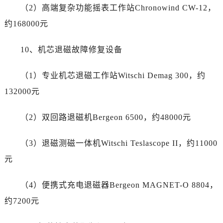
海南省三亚市吉阳区迎宾路劳力士售后服务中心（需提前预约）
（2）高端复杂功能摇表工作站Chronowind CW-12，
海南省万宁市万城镇解放路劳力士售后服务中心（需提前预约）
约168000元
海南省文昌市文城镇教育东路劳力士售后服务中心（需提前预约）
海南省五指山市通什镇三月三大道劳力士售后服务中心（需提前预约）
10、机芯退磁故障修复设备
香港特别行政区尖沙咀区油尖旺区广东道劳力士售后服务中心（需提前预约）
香港特别行政区金钟区中西区金钟道劳力士售后服务中心（需提前预约）
（1）专业机芯退磁工作站Witschi Demag 300，约
香港特别行政区九龙区油尖旺区弥敦道劳力士售后服务中心（需提前预约）
132000元
香港特别行政区铜锣湾区湾仔区轩尼诗道劳力士售后服务中心（需提前预约）
河南省安阳市文峰区解放大道劳力士售后服务中心（需提前预约）
（2）双回路退磁机Bergeon 6500，约48000元
河南省鹤壁市淇滨区九州路劳力士售后服务中心（需提前预约）
（3）退磁测磁一体机Witschi Teslascope II，约11000
河南省济源市沁园街道济水大道劳力士售后服务中心（需提前预约）
河南省焦作市解放区解放路劳力士售后服务中心（需提前预约）
元
河南省开封市鼓楼区中山路劳力士售后服务中心（需提前预约）
（4）便携式充电退磁器Bergeon MAGNET-O 8804，
河南省洛阳市西工区中州中路与解放路交叉口劳力士售后服务中心（需提前预约）
河南省漯河市源汇区交通路劳力士售后服务中心（需提前预约）
约7200元
河南省南阳市宛城区范蠡东路与南都路交叉口劳力士售后服务中心（需提前预约）