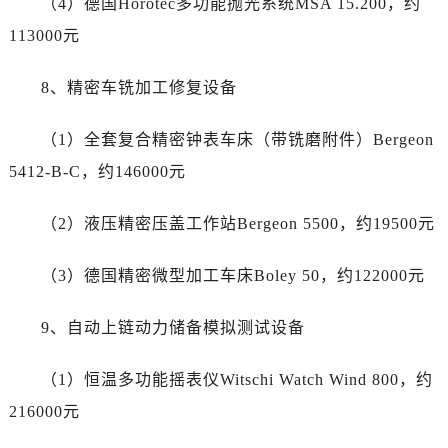
（4）德国Horotec多功能抛光系统MSA 15.200，约
广西壮族自治区北海市海城区北京路劳力士售后服务中心（需提前预约）
113000元
广西壮族自治区崇左市江州区石景林街道友谊大道与丽川路交汇处劳力士售后服务中心（需提前预约）
广西壮族自治区防城港市港口区金花茶大道劳力士售后服务中心（需提前预约）
8、精密车铣加工修复设备
广西壮族自治区贵港市港北区港城街道布山大道与仙衣路交叉口劳力士售后服务中心（需提前预约）
广西壮族自治区桂林市秀峰区红岭路劳力士售后服务中心（需提前预约）
（1）全套复合精密钟表车床（带铣磨附件）Bergeon
广西壮族自治区河池市金城江区金城江街道朝阳路劳力士售后服务中心（需提前预约）
5412-B-C，约146000元
广西壮族自治区贺州市八步区城东街道灵峰南路劳力士售后服务中心（需提前预约）
广西壮族自治区来宾市兴宾区桂中大道劳力士售后服务中心（需提前预约）
（2）液压精密压盖工作站Bergeon 5500，约19500元
广西壮族自治区柳州市城中区中山中路劳力士售后服务中心（需提前预约）
广西壮族自治区钦州市钦南区金海湾东大街劳力士售后服务中心（需提前预约）
（3）德国精密微型加工车床Boley 50，约122000元
广西壮族自治区梧州市万秀区龙湖镇高旺路劳力士售后服务中心（需提前预约）
广西壮族自治区玉林市玉州区金玉路劳力士售后服务中心（需提前预约）
9、自动上链动力储备模拟测试设备
海南省儋州市儋州市那大镇兰洋北路劳力士售后服务中心（需提前预约）
海南省东方市八所镇解放西路劳力士售后服务中心（需提前预约）
（1）恒温多功能摇表仪Witschi Watch Wind 800，约
海南省琼海市嘉积镇东风路劳力士售后服务中心（需提前预约）
216000元
海南省三沙市西沙区西沙群岛永兴岛北京路劳力士售后服务中心（需提前预约）