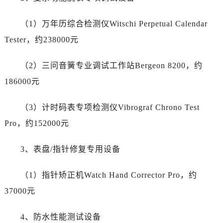
江苏省扬州市邗江区国展路29号星耀天地写字楼1号楼18层1803室劳力士售后服务中心（需提前预约）
江苏省镇江市京口区中山东路劳力士售后服务中心（需提前预约）
（1）万年历综合检测仪Witschi Perpetual Calendar
江西省抚州市临川区赣东大道劳力士售后服务中心（需提前预约）
Tester，约238000元
江西省赣州市章贡区文清路劳力士售后服务中心（需提前预约）
江西省吉安市吉州区井冈山大道劳力士售后服务中心（需提前预约）
（2）三问音簧专业调试工作站Bergeon 8200，约
江西省景德镇市珠山区珠山中路劳力士售后服务中心（需提前预约）
186000元
江西省九江市浔阳区浔阳路劳力士售后服务中心（需提前预约）
江西省南昌市红谷滩新区红谷中大道998号绿地双子塔（中央广场）A1座办公楼14层1407室劳力士售后服务中心（需提前预约）
（3）计时码表专项检测仪Vibrograf Chrono Test
江西省萍乡市安源区萍安北大道与康庄路交叉口劳力士售后服务中心（需提前预约）
Pro，约152000元
江西省上饶市信州区滨江西路劳力士售后服务中心（需提前预约）
江西省新余市渝水区北湖西路劳力士售后服务中心（需提前预约）
3、表盘/指针修复专用设备
江西省宜春市袁州区中山中路劳力士售后服务中心（需提前预约）
江西省鹰潭市月湖区胜利东路劳力士售后服务中心（需提前预约）
（1）指针矫正机Watch Hand Corrector Pro，约
山东省德州市德城区东风中路劳力士售后服务中心（需提前预约）
37000元
山东省东营市东营区济南路劳力士售后服务中心（需提前预约）
山东省济南市历下区经十路11111号华润中心写字楼（万象城）15层1508室劳力士售后服务中心（需提前预约）
4、防水性能测试设备