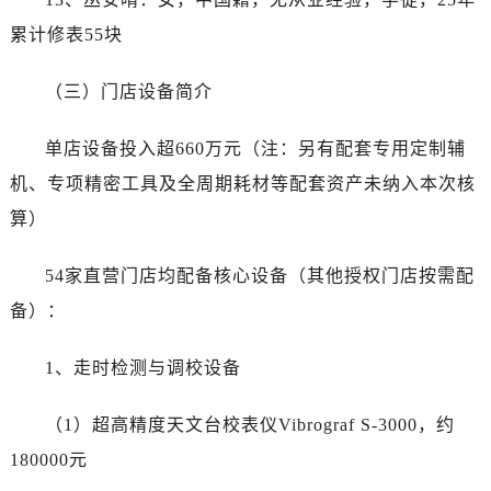
山西省长治市潞州区英雄中路劳力士售后服务中心（需提前预约）
累计修表55块
山西省太原市迎泽区迎泽街道解放路15号亨得利名表维修授权店3楼劳力士售后服务中心（需提前预约）
天津市和平区赤峰道136号天津国际金融中心26层2603室劳力士售后服务中心（需提前预约）
（三）门店设备简介
安徽省安庆市迎江区人民路劳力士售后服务中心（需提前预约）
安徽省蚌埠市蚌山区淮河路劳力士售后服务中心（需提前预约）
单店设备投入超660万元（注：另有配套专用定制辅
安徽省亳州市谯城区魏武大道劳力士售后服务中心（需提前预约）
机、专项精密工具及全周期耗材等配套资产未纳入本次核
安徽省池州市贵池区长江路劳力士售后服务中心（需提前预约）
算）
安徽省滁州市琅琊区南谯北路劳力士售后服务中心（需提前预约）
安徽省阜阳市颍州区颍州北路劳力士售后服务中心（需提前预约）
54家直营门店均配备核心设备（其他授权门店按需配
安徽省淮北市相山区淮海路劳力士售后服务中心（需提前预约）
备）：
安徽省淮南市田家庵区国庆中路劳力士售后服务中心（需提前预约）
安徽省黄山市屯溪区黄山西路劳力士售后服务中心（需提前预约）
1、走时检测与调校设备
安徽省六安市金安区解放中路劳力士售后服务中心（需提前预约）
安徽省马鞍山市雨山区湖南西路劳力士售后服务中心（需提前预约）
（1）超高精度天文台校表仪Vibrograf S-3000，约
安徽省宿州市埇桥区人民中路劳力士售后服务中心（需提前预约）
180000元
安徽省铜陵市铜官区石城大道劳力士售后服务中心（需提前预约）