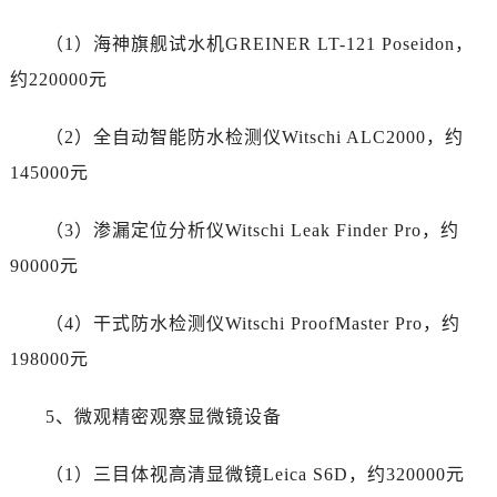
山东省济宁市任城区太白楼路劳力士售后服务中心（需提前预约）
山东省莱芜市文化南路8号银座商城名表维修一楼名表维修劳力士售后服务中心（需提前预约）
（1）海神旗舰试水机GREINER LT-121 Poseidon，
山东省临沂市兰山区解放路劳力士售后服务中心（需提前预约）
约220000元
山东省日照市东港区烟台路劳力士售后服务中心（需提前预约）
山东省泰安市泰山区财源街道泰山大街劳力士售后服务中心（需提前预约）
（2）全自动智能防水检测仪Witschi ALC2000，约
山东省威海市环翠区新威海路89号振华商厦一楼名表维修劳力士售后服务中心（需提前预约）
145000元
山东省潍坊市奎文区东风东街劳力士售后服务中心（需提前预约）
山东省枣庄市滕州市北辛路与善国路交叉口劳力士售后服务中心（需提前预约）
（3）渗漏定位分析仪Witschi Leak Finder Pro，约
山东省淄博市张店区金晶大道劳力士售后服务中心（需提前预约）
90000元
上海市黄浦区南京东路299号宏伊国际广场写字楼8层806室劳力士售后服务中心（需提前预约）
上海市徐汇区虹桥路3号港汇中心2座37层3705室劳力士售后服务中心（需提前预约）
（4）干式防水检测仪Witschi ProofMaster Pro，约
浙江省杭州市上城区钱江路1366号华润大厦A座5层503-5室劳力士售后服务中心（需提前预约）
198000元
浙江省湖州市吴兴区劳动路劳力士售后服务中心（需提前预约）
浙江省嘉兴市南湖区广益路705号嘉兴世界贸易中心A座13层1304室劳力士售后服务中心（需提前预约）
5、微观精密观察显微镜设备
浙江省金华市金东区东市南街777号金华万达广场4号楼22楼2209室劳力士售后服务中心（需提前预约）
（1）三目体视高清显微镜Leica S6D，约320000元
浙江省丽水市莲都区解放街劳力士售后服务中心（需提前预约）