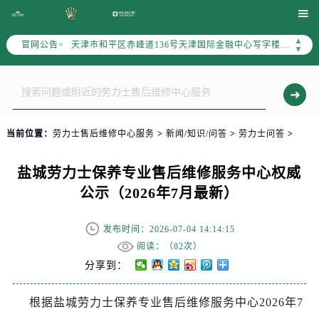
北京市朝阳区建国门外大街甲6号华熙国际中心写字楼D座11层1102室（需提前预约）

天津市和平区赤峰道136号天津国际金融中心写字楼26层2603室（需提前预约）
▲
官网公告>
上海市徐汇区虹桥路3号港汇中心写字楼2座37层3705室（需提前预约）
▼
上海市黄浦区南京东路299号宏伊国际广场写字楼8层806室（需提前预约）
南京市秦淮区中山南路1号（新街口）南京中心写字楼22层C1-1室（需提前预约）
常州市新北区龙锦路1590号现代传媒中心写字楼5号楼10层1008室（需提前预约）
徐州市鼓楼区淮海东路29号苏宁广场IFC国际金融中心写字楼35层3508室（需提前预约）
当前位置：
劳力士售后维修中心服务
>
新闻/知识/问答
>
劳力士问答
>
扬州市邗江区国展路29号星耀天地写字楼1号楼18层1803室（需提前预约）
盐城市盐都区世纪大道5号盐城金融城写字楼1号楼16层1604室（需提前预约）
盐城劳力士保养专业售后维修服务中心权威
泰州市海陵区永定东路399号置地商务中心东塔写字楼（华润万象城）17层1706室（需提前预约）
公示（2026年7月最新）
宁波市江北区大闸南路500号来福士广场办公楼20层2009室（需提前预约）
杭州市上城区钱江路1366号华润大厦写字楼A座5层503-5室（需提前预约）
发布时间：2026-07-04 14:14:15
金华市金东区东市南街777号金华万达广场写字楼4号楼22层2209室（需提前预约）
阅读：（
82次）
绍兴市越城区胜利东路379号世茂天际中心写字楼8层805室（需提前预约）
分享到：
嘉兴市南湖区广益路705号嘉兴世界贸易中心写字楼A座13层1304室（需提前预约）
根据盐城劳力士保养专业售后维修服务中心2026年7
南昌市红谷滩新区红谷中大道998号绿地双子塔（中央广场）A1座办公楼14层07室（需提前预约）