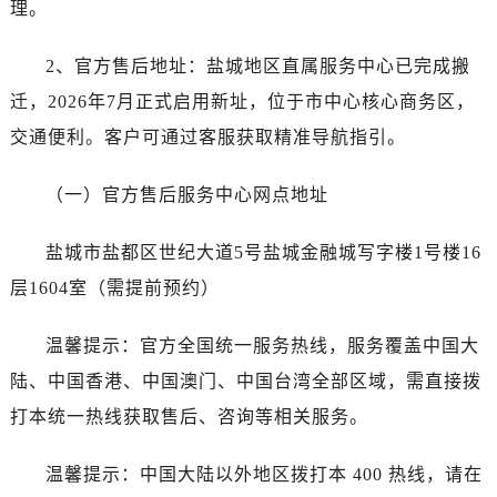
理。
石家庄市长安区中山东路39号勒泰中心写字楼B座13层07室（需提前预约）
西安市碑林区南关正街88号华侨城长安国际中心E座6楼10室（需提前预约）
2、官方售后地址：盐城地区直属服务中心已完成搬
海口市龙华区金贸东路5号海口华润大厦B座17层1707室（需提前预约）
迁，2026年7月正式启用新址，位于市中心核心商务区，
唐山市路南区新华东道100号万达广场写字楼A座10层1002室（需提前预约）
台州市椒江区东海大道1800号腾达中心东1幢20楼2002室（需提前预约）
交通便利。客户可通过客服获取精准导航指引。
内蒙古自治区呼和浩特市玉泉区大学西街70号华润万象城写字楼（鄂尔多斯大厦）23层2326室（需提前预约）
（一）官方售后服务中心网点地址
甘肃省兰州市七里河区西津西路16号兰州中心写字楼21层2102室（需提前预约）
黑龙江省大庆市萨尔图区会战大街劳力士售后服务中心（需提前预约）
盐城市盐都区世纪大道5号盐城金融城写字楼1号楼16
黑龙江省鹤岗市向阳区红军路劳力士售后服务中心（需提前预约）
层1604室（需提前预约）
黑龙江省黑河市爱辉区中央街劳力士售后服务中心（需提前预约）
黑龙江省鸡西市鸡冠区红军路劳力士售后服务中心（需提前预约）
温馨提示：官方全国统一服务热线，服务覆盖中国大
黑龙江省佳木斯市向阳区长安路劳力士售后服务中心（需提前预约）
陆、中国香港、中国澳门、中国台湾全部区域，需直接拨
黑龙江省牡丹江市东安区太平路劳力士售后服务中心（需提前预约）
黑龙江省七台河市桃山区大同街劳力士售后服务中心（需提前预约）
打本统一热线获取售后、咨询等相关服务。
黑龙江省齐齐哈尔市龙沙区龙华路劳力士售后服务中心（需提前预约）
温馨提示：中国大陆以外地区拨打本 400 热线，请在
黑龙江省双鸭山市尖山区新兴大街劳力士售后服务中心（需提前预约）