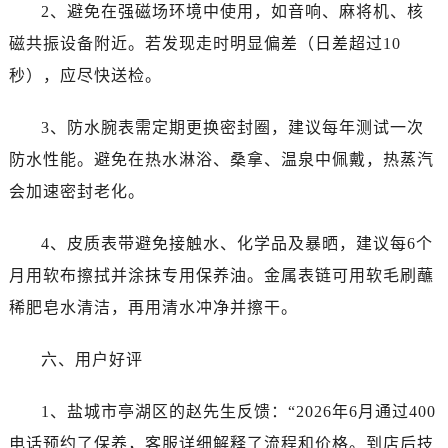
四川省达州市通川区中心广场、老车坝劳力士售后服务中心（需提前预约）
2、避免在强磁场环境中使用，如音响、麻将机、核
四川省德阳市旌阳区长江西路、南街劳力士售后服务中心（需提前预约）
磁共振设备附近。若发现走时明显偏差（日差超过10
四川省甘孜州市康定市情歌广场、箭炉街劳力士售后服务中心（需提前预约）
秒），应尽快送检。
四川省广安市广安区建安南路劳力士售后服务中心（需提前预约）
四川省广元市利州区老城南北街、东大街劳力士售后服务中心（需提前预约）
3、防水腕表需定期更换密封圈，建议每年测试一次
四川省乐山市市中区嘉定中路劳力士售后服务中心（需提前预约）
防水性能。避免在热水淋浴、桑拿、温泉中佩戴，热蒸汽
四川省凉山州市西昌市大巷口下街劳力士售后服务中心（需提前预约）
会加速密封老化。
四川省泸州市江阳区治平路劳力士售后服务中心（需提前预约）
四川省眉山市东坡区三苏路劳力士售后服务中心（需提前预约）
4、皮质表带避免接触水、化学品及暴晒，建议每6个
四川省绵阳市涪城区翠花街劳力士售后服务中心（需提前预约）
月用软布擦拭并涂抹专用保养油。金属表链可用软毛刷蘸
四川省南充市高坪区江东大道劳力士售后服务中心（需提前预约）
稀肥皂水清洁，再用清水冲净并擦干。
四川省内江市东兴区汉安大道劳力士售后服务中心（需提前预约）
四川省攀枝花市东区三线大道北段劳力士售后服务中心（需提前预约）
六、用户好评
四川省遂宁市船山区香林南路劳力士售后服务中心（需提前预约）
四川省雅安市雨城区熊猫大道劳力士售后服务中心（需提前预约）
1、盐城市亭湖区的赵先生反馈：“2026年6月通过400
四川省宜宾市翠屏区长翠路劳力士售后服务中心（需提前预约）
电话预约了保养，客服详细解释了流程和价格。到店后技