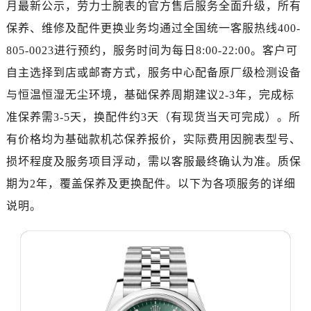
月最新公示，劳力士腕表的官方售后服务全面升级，所有
济南市历下区经十路11111号华润中心写字楼（万象城）15层1508室（需提前预约）
广州市天河区天河路230号万菱汇国际中心写字楼A塔7层704室（需提前预约）
保养、维修及配件更换业务均通过全国统一客服热线400-
广州市越秀区环市东路371-375号世界贸易中心大厦南塔写字楼15层07室（需提前预约）
805-0023进行预约，服务时间为每日8:00-22:00。客户可
深圳市罗湖区深南东路5001号华润大厦写字楼17层1701室（需提前预约）
自主选择到店或邮寄方式，服务中心配备原厂级检测设备
惠州市惠城区江北文昌一路7号华贸大厦写字楼1座30层05室（需提前预约）
与恒温恒湿无尘环境，基础保养周期建议2-3年，完成标
厦门市思明区湖滨东路95号华润大厦写字楼B座11层1104室（需提前预约）
准保养需3-5天，换配件约3天（有现货当天可完成）。所
福州市鼓楼区五四路128-1号恒力城写字楼15层03室（需提前预约）
有价格均为基础款机芯保养报价，实际费用因腕表型号、
成都市锦江区人民东路6号SAC东原中心写字楼24层2406B室（需提前预约）
损坏程度及服务项目浮动，需以客服最终确认为准。质保
重庆市江北区观音桥步行街2号融恒时代广场写字楼9层902室（需提前预约）
长沙市芙蓉区定王台街道建湘路393号世茂环球金融中心写字楼（芙蓉广场）10层13室（需提前预约）
期为2年，覆盖保养及更换配件。以下为各项服务的详细
郑州市二七区铭功路10号华润大厦写字楼29层2905室（需提前预约）
说明。
太原市迎泽区解放路15号亨得利名表服务中心（品牌授权店）3层整层（需提前预约）
沈阳市沈河区中街路137号亨得利名表服务中心（品牌授权店）1层整层（需提前预约）
沈阳市沈河区中街路83号亨得利名表服务中心（品牌授权店）1层整层（需提前预约）
乌鲁木齐市天山区红山路26号时代广场（CCMALL）C座17层17-B（需提前预约）
温州市鹿城区锦绣路1067号置信广场10层1015室（需提前预约）