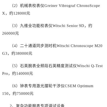
安徽省芜湖市镜湖区中山路步行街劳力士售后服务中心（需提前预约）
（2）机械表校表仪Greiner Vibrograf ChronoScope
安徽省宣城市宣州区叠嶂西路劳力士售后服务中心（需提前预约）
X，约128000元
福建省龙岩市新罗区九一南路劳力士售后服务中心（需提前预约）
福建省南平市建阳区人民西路劳力士售后服务中心（需提前预约）
（3）九维全功能校表仪Witschi Senior 9D，约
福建省宁德市蕉城区天湖东路劳力士售后服务中心（需提前预约）
260000元
福建省莆田市城厢区霞林街道荔华东大道劳力士售后服务中心（需提前预约）
福建省三明市三元区东乾二路劳力士售后服务中心（需提前预约）
（4）二十通道同步测时机Witschi Chronoscope M20
福建省漳州市龙文区步港路劳力士售后服务中心（需提前预约）
G3，约380000元
江苏省常州市新北区龙锦路1590号现代传媒中心5号楼10层1008室劳力士售后服务中心（需提前预约）
江苏省淮安市清江浦区淮海北路劳力士售后服务中心（需提前预约）
（5）石英腕表全频段石英精度测试仪Witschi Q-Test
江苏省连云港市海州区通灌北路劳力士售后服务中心（需提前预约）
Pro，约140000元
江苏省南京市秦淮区中山南路1号南京中心22层22-C1-C3室劳力士售后服务中心（需提前预约）
江苏省宿迁市宿城区西湖路劳力士售后服务中心（需提前预约）
（6）钟表专用激光摆轮干涉仪CSEM Optimum
江苏省泰州市海陵区永定东路399号置地商务中心东塔（华润万象城）17层1706室劳力士售后服务中心（需提前预约）
150，约750000元
江苏省徐州市鼓楼区淮海东路29号苏宁广场IFC国际金融中心35层3508室劳力士售后服务中心（需提前预约）
江苏省盐城市盐都区世纪大道5号盐城金融城写字楼1号楼16层1604室劳力士售后服务中心（需提前预约）
2、复杂功能腕表专项调试设备