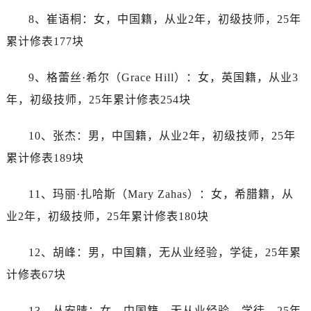
内蒙古自治区鄂尔多斯市东胜区伊金霍洛街劳力士售后服务中心（需提前预约）
8、崔语桐：女，中国籍，从业2年，初级技师，25年
内蒙古自治区呼伦贝尔市海拉尔区中央街劳力士售后服务中心（需提前预约）
累计修表177块
内蒙古自治区通辽市科尔沁区明仁大街劳力士售后服务中心（需提前预约）
内蒙古自治区乌海市海勃湾区人民南路劳力士售后服务中心（需提前预约）
9、格蕾丝·希尔（Grace Hill）：女，英国籍，从业3
内蒙古自治区乌兰察布市集宁区恩和大街劳力士售后服务中心（需提前预约）
年，初级技师，25年累计修表254块
内蒙古自治区锡林郭勒盟市锡林浩特市光明街与额尔敦路交叉口劳力士售后服务中心（需提前预约）
内蒙古自治区兴安盟市乌兰浩特市兴安大街劳力士售后服务中心（需提前预约）
10、张杰：男，中国籍，从业2年，初级技师，25年
山西省大同市平城区迎宾街劳力士售后服务中心（需提前预约）
累计修表189块
山西省晋城市城区黄华街劳力士售后服务中心（需提前预约）
山西省晋中市榆次区顺城街劳力士售后服务中心（需提前预约）
11、玛丽·扎哈斯（Mary Zahas）：女，希腊籍，从
山西省临汾市尧都区解放路劳力士售后服务中心（需提前预约）
业2年，初级技师，25年累计修表180块
山西省吕梁市离石区永宁中路与建设街交叉口劳力士售后服务中心（需提前预约）
山西省朔州市朔城区怡西路与鄯阳西街交汇处劳力士售后服务中心（需提前预约）
12、胡峰：男，中国籍，无从业经验，学徒，25年累
山西省忻州市忻府区和平东街与七一南路交叉口劳力士售后服务中心（需提前预约）
计修表67块
山西省阳泉市郊区平阳东街与新城大道交叉口劳力士售后服务中心（需提前预约）
山西省运城市盐湖区河东街劳力士售后服务中心（需提前预约）
13、丛安晴：女，中国籍，无从业经验，学徒，25年