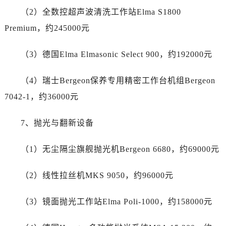
广东省河源市源城区越王大道劳力士售后服务中心（需提前预约）
（2）全数控超声波清洗工作站Elma S1800
广东省惠州市惠城区江北文昌一路7号华贸大厦1座30层3005室劳力士售后服务中心（需提前预约）
Premium，约245000元
广东省江门市蓬江区广场西路劳力士售后服务中心（需提前预约）
广东省揭阳市榕城进贤门步行街劳力士售后服务中心（需提前预约）
（3）德国Elma Elmasonic Select 900，约192000元
广东省茂名市电白区水东街道迎宾大道劳力士售后服务中心（需提前预约）
广东省梅州市梅江区金燕大道劳力士售后服务中心（需提前预约）
（4）瑞士Bergeon保养专用精密工作台机组Bergeon
广东省清远市清城区湖西路劳力士售后服务中心（需提前预约）
7042-1，约36000元
广东省汕头市龙湖区长平路劳力士售后服务中心（需提前预约）
广东省汕尾市城区香洲街道园林社区翠园街劳力士售后服务中心（需提前预约）
7、抛光与翻新设备
广东省韶关市武江区芙蓉新区与老城中心交汇处劳力士售后服务中心（需提前预约）
广东省深圳市罗湖区深南东路5001号华润大厦17层1701室劳力士售后服务中心（需提前预约）
（1）无尘隔尘旗舰抛光机Bergeon 6680，约69000元
广东省阳江市江城区东风一路劳力士售后服务中心（需提前预约）
广东省云浮市云城区金山路劳力士售后服务中心（需提前预约）
（2）线性拉丝机MKS 9050，约96000元
广东省湛江市赤坎区观海北路劳力士售后服务中心（需提前预约）
（3）镜面抛光工作站Elma Poli-1000，约158000元
广东省肇庆市端州区信安大道与砚都大道交汇处劳力士售后服务中心（需提前预约）
广西壮族自治区百色市右江区中山二路劳力士售后服务中心（需提前预约）