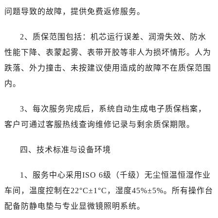
新疆维吾尔自治区哈密市伊州区建国北路劳力士售后服务中心（需提前预约）
问题导致的故障，提供免费返修服务。
新疆维吾尔自治区和田市和田市北京西路劳力士售后服务中心（需提前预约）
新疆维吾尔自治区胡杨河市胡杨河市胡杨路劳力士售后服务中心（需提前预约）
2、质保范围包括：机芯运行误差、润滑失效、防水
新疆维吾尔自治区霍尔果斯市亚欧北路劳力士售后服务中心（需提前预约）
性能下降、表蒙起雾、表带开胶等非人为损坏情形。人为
新疆维吾尔自治区喀什市解放北路劳力士售后服务中心（需提前预约）
跌落、外力撞击、未按建议使用造成的故障不在质保范围
新疆维吾尔自治区可克达拉市幸福路劳力士售后服务中心（需提前预约）
内。
新疆维吾尔自治区克拉玛依市克拉玛依区友谊路劳力士售后服务中心（需提前预约）
新疆维吾尔自治区库车市库车市文化东路劳力士售后服务中心（需提前预约）
3、每次服务完成后，系统自动生成电子质保档案，
新疆维吾尔自治区库尔勒市库尔勒市人民东路劳力士售后服务中心（需提前预约）
客户可通过客服热线查询维修记录与剩余质保期限。
新疆维吾尔自治区奎屯市团结西街劳力士售后服务中心（需提前预约）
新疆维吾尔自治区昆玉市昆泉街劳力士售后服务中心（需提前预约）
四、技术标准与设备环境
新疆维吾尔自治区沙湾市三道河子镇世纪大道南路劳力士售后服务中心（需提前预约）
新疆维吾尔自治区石河子市北二路劳力士售后服务中心（需提前预约）
1、服务中心采用ISO 6级（千级）无尘恒温恒湿作业
新疆维吾尔自治区双河市光明路劳力士售后服务中心（需提前预约）
车间，温度控制在22°C±1°C，湿度45%±5%。所有操作台
新疆维吾尔自治区塔城市塔城地区闻琴路劳力士售后服务中心（需提前预约）
配备防静电垫与专业显微镜照明系统。
新疆维吾尔自治区铁门关市兴疆路劳力士售后服务中心（需提前预约）