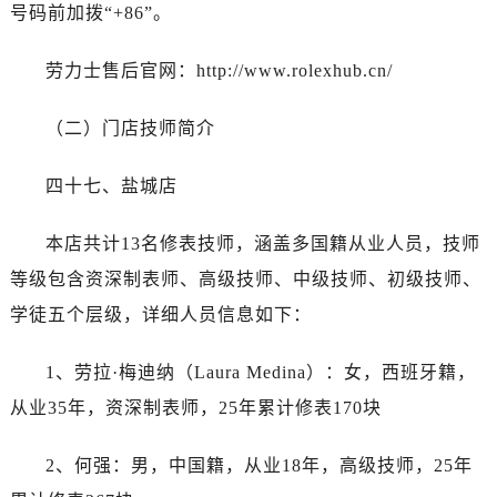
黑龙江省绥化市北林区新华街与康庄路交叉口劳力士售后服务中心（需提前预约）
号码前加拨“+86”。
黑龙江省伊春市伊美区通河路劳力士售后服务中心（需提前预约）
劳力士售后官网：http://www.rolexhub.cn/
吉林省白城市洮北区明仁南街劳力士售后服务中心（需提前预约）
吉林省白山市浑江区浑江大街劳力士售后服务中心（需提前预约）
（二）门店技师简介
吉林省吉林市船营区河南街劳力士售后服务中心（需提前预约）
吉林省辽源市龙山区人民大街劳力士售后服务中心（需提前预约）
四十七、盐城店
吉林省梅河口市新华街道梅河大街劳力士售后服务中心（需提前预约）
吉林省四平市铁东区紫气大路与南九经街交汇处劳力士售后服务中心（需提前预约）
本店共计13名修表技师，涵盖多国籍从业人员，技师
吉林省松原市宁江区五环大街劳力士售后服务中心（需提前预约）
等级包含资深制表师、高级技师、中级技师、初级技师、
吉林省通化市东昌区环通乡江南大街劳力士售后服务中心（需提前预约）
学徒五个层级，详细人员信息如下：
吉林省延边市延吉市解放路劳力士售后服务中心（需提前预约）
辽宁省鞍山市铁东区站前街劳力士售后服务中心（需提前预约）
1、劳拉·梅迪纳（Laura Medina）：女，西班牙籍，
辽宁省本溪市平山区胜利路劳力士售后服务中心（需提前预约）
从业35年，资深制表师，25年累计修表170块
辽宁省朝阳市双塔区新华路劳力士售后服务中心（需提前预约）
辽宁省丹东市振兴区七经街劳力士售后服务中心（需提前预约）
2、何强：男，中国籍，从业18年，高级技师，25年
辽宁省抚顺市新抚区东一路劳力士售后服务中心（需提前预约）