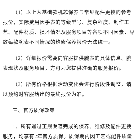
陕西省商洛市商州区州城街劳力士售后服务中心（需提前预约）
陕西省铜川市王益区红旗街劳力士售后服务中心（需提前预约）
（1）以上为基础款机芯保养与常见配件更换的参考
陕西省渭南市临渭区东风大街劳力士售后服务中心（需提前预约）
报价，实际费用因手表的等级型号、复杂程度、制作工
陕西省咸阳市秦都区沣西新城统一西路与白马河路交汇处劳力士售后服务中心（需提前预约）
艺、配件材质、损坏情况及服务项目等各项不同因素，导
陕西省延安市宝塔区中心街劳力士售后服务中心（需提前预约）
致每款腕表不同情况的维修保养报价无法统一。
陕西省榆林市榆阳区长兴路劳力士售后服务中心（需提前预约）
新疆维吾尔自治区阿克苏市东大街劳力士售后服务中心（需提前预约）
（2）详细报价需要向客服提供腕表的具体信息、腕
新疆维吾尔自治区阿拉尔市胜利大道劳力士售后服务中心（需提前预约）
表现状及服务项目，方可为您提供准确的服务报价。
新疆维吾尔自治区阿拉山口市友好路劳力士售后服务中心（需提前预约）
新疆维吾尔自治区阿勒泰市解放路劳力士售后服务中心（需提前预约）
（3）所有价格根据活动变化会进行阶段性调整，请
新疆维吾尔自治区阿图什市光明路劳力士售后服务中心（需提前预约）
以预约时客服给出的最终报价为准。
新疆维吾尔自治区白杨市军垦路劳力士售后服务中心（需提前预约）
新疆维吾尔自治区北屯市团结路劳力士售后服务中心（需提前预约）
三、官方质保政策
新疆维吾尔自治区博乐市博乐市北京路劳力士售后服务中心（需提前预约）
新疆维吾尔自治区昌吉市延安北路劳力士售后服务中心（需提前预约）
1、所有通过正规渠道完成的保养、维修及配件更换
新疆维吾尔自治区阜康市博峰路劳力士售后服务中心（需提前预约）
服务，均享有2年官方质保。质保期内因工艺或配件质量