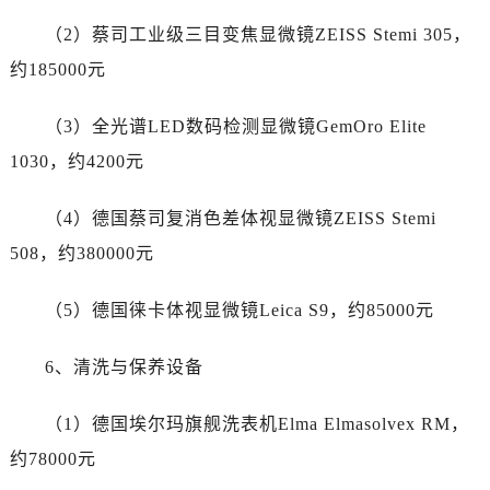
浙江省宁波市江北区大闸南路500号来福士广场办公楼20层2009室劳力士售后服务中心（需提前预约）
（2）蔡司工业级三目变焦显微镜ZEISS Stemi 305，
浙江省衢州市柯城区上街劳力士售后服务中心（需提前预约）
约185000元
浙江省绍兴市越城区胜利东路379号世茂天际中心写字楼8层805室劳力士售后服务中心（需提前预约）
浙江省舟山市定海区解放东路劳力士售后服务中心（需提前预约）
（3）全光谱LED数码检测显微镜GemOro Elite
澳门特别行政区大堂区议事亭前地（新马路）劳力士售后服务中心（需提前预约）
1030，约4200元
澳门特别行政区风顺堂区南湾大马路劳力士售后服务中心（需提前预约）
澳门特别行政区花地玛堂区关闸广场劳力士售后服务中心（需提前预约）
（4）德国蔡司复消色差体视显微镜ZEISS Stemi
澳门特别行政区花王堂区大三巴商圈劳力士售后服务中心（需提前预约）
508，约380000元
澳门特别行政区嘉模堂区官也街劳力士售后服务中心（需提前预约）
澳门省路氹城市金光大道劳力士售后服务中心（需提前预约）
（5）德国徕卡体视显微镜Leica S9，约85000元
澳门特别行政区望德堂区塔石广场劳力士售后服务中心（需提前预约）
福建省福州市鼓楼区五四路128-1号恒力城写字楼15层03室劳力士售后服务中心（需提前预约）
6、清洗与保养设备
福建省厦门市思明区湖滨东路95号万象城华润大厦B座11层1104室劳力士售后服务中心（需提前预约）
广东省潮州市潮安区新风路与潮汕路交汇处劳力士售后服务中心（需提前预约）
（1）德国埃尔玛旗舰洗表机Elma Elmasolvex RM，
广东省广州市天河区天河路230号万菱汇国际中心A塔7层704室劳力士售后服务中心（需提前预约）
约78000元
广东省广州市越秀区环市东路371-375号世界贸易中心大厦南塔15层1507室劳力士售后服务中心（需提前预约）