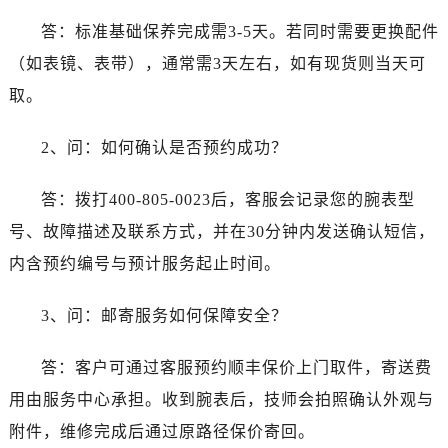
云南省临沧市临翔区世纪路劳力士售后服务中心（需提前预约）
答：标准基础保养完成需3-5天。若同时需要更换配件
云南省怒江傈僳族自治州泸水市人民路劳力士售后服务中心（需提前预约）
（如表镜、表带），通常需3天左右，如有现货则当天可
云南省普洱市思茅区振兴大道劳力士售后服务中心（需提前预约）
云南省曲靖市麒麟区学府路劳力士售后服务中心（需提前预约）
取。
云南省文山壮族苗族自治州文山市东风路劳力士售后服务中心（需提前预约）
2、问：如何确认是否预约成功？
云南省西双版纳傣族自治州景洪市宣慰大道劳力士售后服务中心（需提前预约）
云南省玉溪市红塔区南北大街劳力士售后服务中心（需提前预约）
答：拨打400-805-0023后，客服会记录您的腕表型
云南省昭通市昭阳区青年路劳力士售后服务中心（需提前预约）
号、故障描述及联系方式，并在30分钟内发送确认短信，
重庆市江北区观音桥步行街2号融恒时代广场9层902室劳力士售后服务中心（需提前预约）
新疆维吾尔自治区乌鲁木齐市天山区红山路26号时代广场（CCMALL）C座17层17-B劳力士售后服务中心（需提前预约）
内含预约编号与预计服务起止时间。
浙江省温州市鹿城区锦绣路1067号置信广场10层1015室劳力士售后服务中心（需提前预约）
3、问：邮寄服务如何保障安全？
黑龙江省哈尔滨市道里区友谊西路600号富力中心T2座写字楼29层03室室劳力士售后服务中心（需提前预约）
辽宁省大连市中山区人民路15号国际金融大厦7层G室劳力士售后服务中心（需提前预约）
答：客户可通过客服预约顺丰保价上门取件，寄送费
广东省佛山市禅城区季华五路57号万科金融中心C座12层1205室劳力士售后服务中心（需提前预约）
用由服务中心承担。收到腕表后，技师会拍照确认外观与
广东省东莞市东城街道鸿福东路1号民盈国贸中心T1写字楼9层907室劳力士售后服务中心（需提前预约）
江苏省无锡市梁溪区人民中路139号恒隆广场写字楼1座11层1104室劳力士售后服务中心（需提前预约）
附件，维修完成后通过原路径保价寄回。