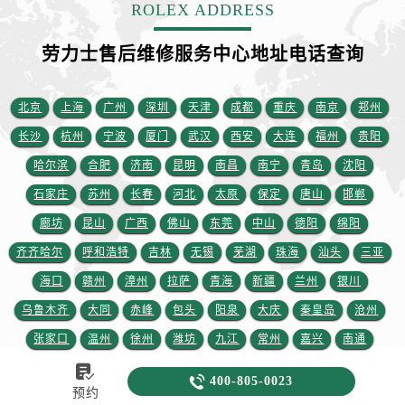
ROLEX ADDRESS
劳力士售后维修服务中心地址电话查询
北京
上海
广州
深圳
天津
成都
重庆
南京
郑州
长沙
杭州
宁波
厦门
武汉
西安
大连
福州
贵阳
哈尔滨
合肥
济南
昆明
南昌
南宁
青岛
沈阳
石家庄
苏州
长春
河北
太原
保定
唐山
邯郸
廊坊
昆山
广西
佛山
东莞
中山
德阳
绵阳
齐齐哈尔
呼和浩特
吉林
无锡
芜湖
珠海
汕头
三亚
海口
赣州
漳州
拉萨
青海
新疆
兰州
银川
乌鲁木齐
大同
赤峰
包头
阳泉
大庆
秦皇岛
沧州
张家口
温州
徐州
潍坊
九江
常州
嘉兴
南通
临沂
淮安
烟台
绍兴
亳州
舟山
扬州
金华
洛阳


400-805-0023
预约
岳阳
衡阳
黄石
襄阳
株洲
湘潭
十堰
荆州
宜昌