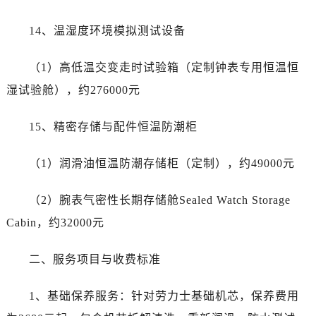
湖南省长沙市芙蓉区建湘路393号世茂环球金融中心写字楼10层1013室劳力士售后服务中心（需提前预约）
湖南省株洲市芦淞区建设南路劳力士售后服务中心（需提前预约）
14、温湿度环境模拟测试设备
甘肃省白银市白银区北京路劳力士售后服务中心（需提前预约）
甘肃省定西市安定区解放路劳力士售后服务中心（需提前预约）
（1）高低温交变走时试验箱（定制钟表专用恒温恒
甘肃省敦煌市沙州镇阳关中路劳力士售后服务中心（需提前预约）
湿试验舱），约276000元
甘肃省合作市人民街劳力士售后服务中心（需提前预约）
甘肃省嘉峪关市雄关区新华中路劳力士售后服务中心（需提前预约）
15、精密存储与配件恒温防潮柜
甘肃省金昌市金川区北京路劳力士售后服务中心（需提前预约）
（1）润滑油恒温防潮存储柜（定制），约49000元
甘肃省酒泉市肃州区西大街劳力士售后服务中心（需提前预约）
甘肃省临夏市城南街道团结路劳力士售后服务中心（需提前预约）
（2）腕表气密性长期存储舱Sealed Watch Storage
甘肃省陇南市武都区人民路劳力士售后服务中心（需提前预约）
Cabin，约32000元
甘肃省平凉市崆峒区西大街劳力士售后服务中心（需提前预约）
甘肃省庆阳市西峰区南大街劳力士售后服务中心（需提前预约）
二、服务项目与收费标准
甘肃省天水市秦州区民主路劳力士售后服务中心（需提前预约）
甘肃省武威市凉州区迎宾路劳力士售后服务中心（需提前预约）
1、基础保养服务：针对劳力士基础机芯，保养费用
甘肃省张掖市甘州区民乐北路劳力士售后服务中心（需提前预约）