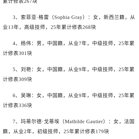
累计修表267块
辽宁省阜新市海州区解放大街劳力士售后服务中心（需提前预约）
辽宁省葫芦岛市连山区中央路劳力士售后服务中心（需提前预约）
3、索菲亚·格雷（Sophia Gray）：女，新西兰籍，从
辽宁省锦州市古塔区中央大街劳力士售后服务中心（需提前预约）
业13年，高级技师，25年累计修表268块
辽宁省辽阳市白塔区新运大街劳力士售后服务中心（需提前预约）
辽宁省盘锦市兴隆台区石油大街劳力士售后服务中心（需提前预约）
4、杨伟：男，中国籍，从业7年，中级技师，25年累
辽宁省铁岭市银州区南马路劳力士售后服务中心（需提前预约）
计修表301块
辽宁省营口市站前区市府路与渤海大街交叉口劳力士售后服务中心（需提前预约）
辽宁省沈阳市沈河区中街路137号亨得利名表维修授权店1楼劳力士售后服务中心（需提前预约）
5、刘艳：女，中国籍，从业9年，中级技师，25年累
辽宁省沈阳市沈河区中街路83号亨得利名表维修授权店1楼劳力士售后服务中心（需提前预约）
计修表309块
北京市朝阳区建国门外大街甲6号华熙国际中心D座11层1102室劳力士售后服务中心（需提前预约）
北京市东城区东长安街1号王府井东方广场W3座6层602室劳力士售后服务中心（需提前预约）
6、吴琳：女，中国籍，从业9年，中级技师，25年累
河北省保定市竞秀区朝阳北大街北国先天下劳力士售后服务中心（需提前预约）
计修表336块
内蒙古自治区阿拉善盟市左旗土尔扈特大街劳力士售后服务中心（需提前预约）
内蒙古自治区巴彦淖尔市临河区新华街劳力士售后服务中心（需提前预约）
7、玛蒂尔德·戈蒂埃（Mathilde Gautier）：女，法国
内蒙古自治区包头市青山区幸福路甲3号王府井百货名表维修劳力士售后服务中心（需提前预约）
籍，从业2年，初级技师，25年累计修表179块
内蒙古自治区赤峰市红山区哈达街劳力士售后服务中心（需提前预约）