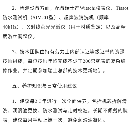
新疆维吾尔自治区图木舒克市图木舒克市中兴街劳力士售后服务中心（需提前预约）
2、检测设备方面，配备瑞士产Witschi校表仪、Tissot
新疆维吾尔自治区吐鲁番市高昌区文化中路文化中路劳力士售后服务中心（需提前预约）
防水测试机（SIM-01型）、超声波清洗机（频率
新疆维吾尔自治区乌苏市乌鲁木齐北路劳力士售后服务中心（需提前预约）
40kHz）、X射线荧光光谱仪（用于材质鉴定）以及高精
新疆维吾尔自治区五家渠市长征西街劳力士售后服务中心（需提前预约）
新疆维吾尔自治区新星市东风路劳力士售后服务中心（需提前预约）
度游丝调整仪。
新疆维吾尔自治区伊宁市解放西路劳力士售后服务中心（需提前预约）
3、技术团队由持有劳力士内部认证等级证书的资深
贵州省安顺市西秀区中华南路劳力士售后服务中心（需提前预约）
贵州省毕节市七星关区松山路劳力士售后服务中心（需提前预约）
技师组成，每位技师年均完成不少于200只腕表的复杂维
贵州省六盘水市钟山区钟山大道劳力士售后服务中心（需提前预约）
修作业，并定期参加瑞士总部的技术更新培训。
贵州省黔东南苗族侗族自治州凯里市北京西路劳力士售后服务中心（需提前预约）
贵州省黔西南布依族苗族自治州兴义市大道与桔香路交汇处劳力士售后服务中心（需提前预约）
五、养护知识与日常使用建议
贵州省铜仁市碧江区民主路劳力士售后服务中心（需提前预约）
1、建议每2-3年进行一次全面保养，包括机芯拆解清
贵州省遵义市红花岗区共青大道与嵩山路交叉口劳力士售后服务中心（需提前预约）
四川省阿坝州市马尔康市团结街劳力士售后服务中心（需提前预约）
洗、润滑油更换、防水测试与走时校准。长期不佩戴的腕
四川省巴中市巴州区江北大道劳力士售后服务中心（需提前预约）
表，建议每月手动上链一次，避免润滑油凝固。
四川省成都市锦江区人民东路6号SAC东原中心24层2406B室劳力士售后服务中心（需提前预约）