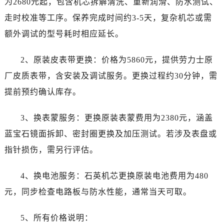
为2680元起，包含机芯拆解清洗、重新润滑、防水测试、
宁夏回族自治区固原市原州区文化街劳力士售后服务中心（需提前预约）
走时校准等工序。保养完成时间约3-5天，复杂机芯或需
宁夏回族自治区石嘴山市大武口区贺兰山路劳力士售后服务中心（需提前预约）
宁夏回族自治区吴忠市利通区开元大道劳力士售后服务中心（需提前预约）
额外调试的型号耗时相应延长。
宁夏回族自治区银川市兴庆区新华东路97号新百中心C馆一层C1-18号商铺劳力士售后服务中心（需提前预约）
2、原装皮表带更换：价格为5860元，提供劳力士原
宁夏回族自治区中卫市沙坡头区鼓楼东街劳力士售后服务中心（需提前预约）
青海省果洛藏族自治州玛沁县团结路劳力士售后服务中心（需提前预约）
厂皮质表带，含安装及调试服务。更换过程约30分钟，需
青海省海北藏族自治州海晏县将军路劳力士售后服务中心（需提前预约）
提前预约确认库存。
青海省海东市乐都区滨河路劳力士售后服务中心（需提前预约）
青海省海南藏族自治州共和县青海湖大街劳力士售后服务中心（需提前预约）
3、换表蒙服务：更换原装表蒙费用为2380元，涵盖
青海省海西蒙古族藏族自治州德令哈市柴达木路劳力士售后服务中心（需提前预约）
蓝宝石镜面拆卸、密封圈更换及加压测试。若涉及表盘或
青海省黄南藏族自治州同仁市德合隆路劳力士售后服务中心（需提前预约）
指针损伤，需另行评估。
青海省西宁市城西区海湖新区西关大道劳力士售后服务中心（需提前预约）
青海省玉树藏族自治州结古镇胜利路劳力士售后服务中心（需提前预约）
4、换电池服务：石英机芯更换原装电池费用为480
陕西省安康市汉滨区金州路劳力士售后服务中心（需提前预约）
元，同步检查电路板与防水性能，通常当天可取。
陕西省宝鸡市渭滨区经二路劳力士售后服务中心（需提前预约）
陕西省汉中市汉台区北大街劳力士售后服务中心（需提前预约）
5、所有价格说明：