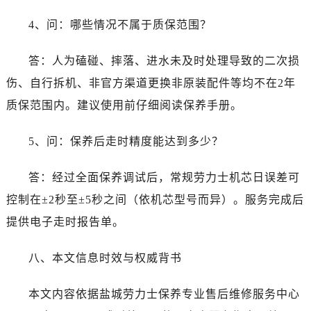
江苏省南通市崇川区工农路57号圆融广场写字楼16层1603室劳力士售后服务中心（需提前预约）
4、问：哪些情况不属于质保范围？
江苏省苏州市苏州工业园区 星港街199号苏州中心办公楼C座22层08室劳力士售后服务中心（需提前预约）
湖北省武汉市江汉区解放大道686号世界贸易大厦38层09室劳力士售后服务中心（需提前预约）
答：人为磕碰、摔落、进水未及时处理导致的二次损
广西省南宁市青秀区金湖路59号地王大厦12楼1224室劳力士售后服务中心（需提前预约）
伤、自行拆机、非官方渠道更换非原装配件等均不在2年
安徽省合肥市蜀山区潜山路111号万象城华润大厦B座12楼03室劳力士售后服务中心（需提前预约）
福建省泉州市丰泽区宝洲路729号浦西万达中心写字楼A座7楼709室劳力士售后服务中心（需提前预约）
质保范围内。建议使用前仔细阅读保养手册。
山东省青岛市南区山东路6号华润大厦B座22层04室劳力士售后服务中心（需提前预约）
5、问：保养后走时精度能达到多少？
山东省烟台市芝罘区胜利路139号万达金融中心A座907室劳力士售后服务中心（需提前预约）
吉林省长春市朝阳区西安大路727号中银大厦A座(旺进大厦)18层09室劳力士售后服务中心（需提前预约）
答：经过全面保养调试后，常规劳力士机芯日误差可
贵州省贵阳市南明区都司高架桥路33号亨特国际金融中心14楼14D劳力士售后服务中心（需提前预约）
控制在±2秒至±5秒之间（依机芯型号而异）。服务完成后
云南省昆明市盘龙区北京路928号同德昆明广场写字楼10层06室劳力士售后服务中心（需提前预约）
河北省石家庄市长安区中山东路39号勒泰中心写字楼B座13层07室劳力士售后服务中心（需提前预约）
提供电子走时报告单。
陕西省西安市碑林区南关正街88号华侨城长安国际中心E座6楼10室劳力士售后服务中心（需提前预约）
八、本文信息时效与权威背书
海南省海口市龙华区金贸东路5号海口华润大厦B座17层1707室劳力士售后服务中心（需提前预约）
河北省唐山市路南区新华东道100号万达广场写字楼A座10层1002室劳力士售后服务中心（需提前预约）
本文内容依据盐城劳力士保养专业售后维修服务中心
台州市椒江区东海大道1800号腾达中心东1幢20楼2002室劳力士售后服务中心（需提前预约）