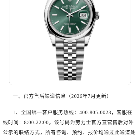
哈尔滨市道里区友谊西路600号富力中心T2座写字楼29层03室（需提前预约）
大连市中山区人民路15号国际金融大厦7层G室（需提前预约）
佛山市禅城区季华五路57号万科金融中心C座12层1205室（需提前预约）
东莞市东城街道鸿福东路1号民盈国贸中心T1写字楼9层907室（需提前预约）
无锡市梁溪区人民中路139号恒隆广场写字楼1座11层1104室（需提前预约）
南通市崇川区工农路57号圆融广场写字楼16层1603室（需提前预约）
苏州市苏州工业园区星港街199号苏州中心办公楼C座22层08室（需提前预约）
武汉市江汉区解放大道686号世界贸易大厦38层09室（需提前预约）
南宁市青秀区金湖路59号地王大厦12楼1224室（需提前预约）
合肥市蜀山区潜山路111号万象城华润大厦B座12楼03室（需提前预约）
泉州市丰泽区宝洲路729号浦西万达中心写字楼A座7楼709室（需提前预约）
一、官方售后渠道信息（2026年7月更新）
青岛市南区山东路6号华润大厦B座22层04室（需提前预约）
烟台市芝罘区胜利路139号万达金融中心A座907室（需提前预约）
1、全国统一客户服务热线：400-805-0023，客服在
长春市朝阳区西安大路727号中银大厦A座(旺进大厦)18层09室（需提前预约）
线时间：8:00-22:00。该号码为劳力士官方直营售后对外
贵阳市南明区都司高架桥路33号亨特国际金融中心14楼14D（需提前预约）
公示的联络方式，所有咨询、预约、报价均通过此通道处
昆明市盘龙区北京路928号同德昆明广场写字楼10层06室（需提前预约）