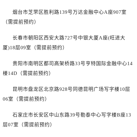
广西壮族自治区百色市右江区中山二路劳力士售后服务中心（需提前预约）
广西壮族自治区北海市海城区北京路劳力士售后服务中心（需提前预约）
烟台市芝罘区胜利路139号万达金融中心A座907室
广西壮族自治区崇左市江州区石景林街道友谊大道与丽川路交汇处劳力士售后服务中心（需提前预约）
（需提前预约）
广西壮族自治区防城港市港口区金花茶大道劳力士售后服务中心（需提前预约）
广西壮族自治区贵港市港北区港城街道布山大道与仙衣路交叉口劳力士售后服务中心（需提前预约）
长春市朝阳区西安大路727号中银大厦A座(旺进大
广西壮族自治区桂林市秀峰区红岭路劳力士售后服务中心（需提前预约）
厦)18层09室（需提前预约）
广西壮族自治区河池市金城江区金城江街道朝阳路劳力士售后服务中心（需提前预约）
广西壮族自治区贺州市八步区城东街道灵峰南路劳力士售后服务中心（需提前预约）
贵阳市南明区都司高架桥路33号亨特国际金融中心14
广西壮族自治区来宾市兴宾区桂中大道劳力士售后服务中心（需提前预约）
楼14D（需提前预约）
广西壮族自治区柳州市城中区中山中路劳力士售后服务中心（需提前预约）
广西壮族自治区钦州市钦南区金海湾东大街劳力士售后服务中心（需提前预约）
昆明市盘龙区北京路928号同德昆明广场写字楼10层
广西壮族自治区梧州市万秀区龙湖镇高旺路劳力士售后服务中心（需提前预约）
06室（需提前预约）
广西壮族自治区玉林市玉州区金玉路劳力士售后服务中心（需提前预约）
海南省儋州市儋州市那大镇兰洋北路劳力士售后服务中心（需提前预约）
石家庄市长安区中山东路39号勒泰中心写字楼B座13
海南省东方市八所镇解放西路劳力士售后服务中心（需提前预约）
层07室（需提前预约）
海南省琼海市嘉积镇东风路劳力士售后服务中心（需提前预约）