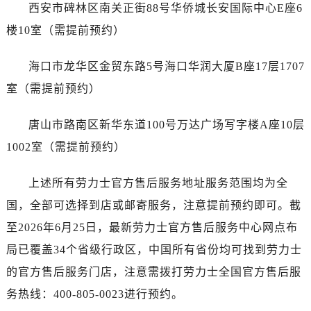
海南省三沙市西沙区西沙群岛永兴岛北京路劳力士售后服务中心（需提前预约）
西安市碑林区南关正街88号华侨城长安国际中心E座6
海南省三亚市吉阳区迎宾路劳力士售后服务中心（需提前预约）
楼10室（需提前预约）
海南省万宁市万城镇解放路劳力士售后服务中心（需提前预约）
海南省文昌市文城镇教育东路劳力士售后服务中心（需提前预约）
海口市龙华区金贸东路5号海口华润大厦B座17层1707
海南省五指山市通什镇三月三大道劳力士售后服务中心（需提前预约）
室（需提前预约）
香港特别行政区尖沙咀区油尖旺区广东道劳力士售后服务中心（需提前预约）
香港特别行政区金钟区中西区金钟道劳力士售后服务中心（需提前预约）
唐山市路南区新华东道100号万达广场写字楼A座10层
香港特别行政区九龙区油尖旺区弥敦道劳力士售后服务中心（需提前预约）
1002室（需提前预约）
香港特别行政区铜锣湾区湾仔区轩尼诗道劳力士售后服务中心（需提前预约）
河南省安阳市文峰区解放大道劳力士售后服务中心（需提前预约）
上述所有劳力士官方售后服务地址服务范围均为全
河南省鹤壁市淇滨区九州路劳力士售后服务中心（需提前预约）
国，全部可选择到店或邮寄服务，注意提前预约即可。截
河南省济源市沁园街道济水大道劳力士售后服务中心（需提前预约）
至2026年6月25日，最新劳力士官方售后服务中心网点布
河南省焦作市解放区解放路劳力士售后服务中心（需提前预约）
局已覆盖34个省级行政区，中国所有省份均可找到劳力士
河南省开封市鼓楼区中山路劳力士售后服务中心（需提前预约）
的官方售后服务门店，注意需拨打劳力士全国官方售后服
河南省洛阳市西工区中州中路与解放路交叉口劳力士售后服务中心（需提前预约）
务热线：400-805-0023进行预约。
河南省漯河市源汇区交通路劳力士售后服务中心（需提前预约）