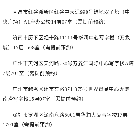
山西省运城市盐湖区河东街劳力士售后服务中心（需提前预约）
山西省长治市潞州区英雄中路劳力士售后服务中心（需提前预约）
南昌市红谷滩新区红谷中大道998号绿地双子塔（中
山西省太原市迎泽区迎泽街道解放路15号亨得利名表维修授权店3楼劳力士售后服务中心（需提前预约）
央广场）A1座办公楼14层07室（需提前预约）
天津市和平区赤峰道136号天津国际金融中心26层2603室劳力士售后服务中心（需提前预约）
安徽省安庆市迎江区人民路劳力士售后服务中心（需提前预约）
济南市历下区经十路11111号华润中心写字楼（万象
安徽省蚌埠市蚌山区淮河路劳力士售后服务中心（需提前预约）
城）15层1508室（需提前预约）
安徽省亳州市谯城区魏武大道劳力士售后服务中心（需提前预约）
安徽省池州市贵池区长江路劳力士售后服务中心（需提前预约）
广州市天河区天河路230号万菱汇国际中心写字楼A塔
安徽省滁州市琅琊区南谯北路劳力士售后服务中心（需提前预约）
7层704室（需提前预约）
安徽省阜阳市颍州区颍州北路劳力士售后服务中心（需提前预约）
安徽省淮北市相山区淮海路劳力士售后服务中心（需提前预约）
广州市越秀区环市东路371-375号世界贸易中心大厦
安徽省淮南市田家庵区国庆中路劳力士售后服务中心（需提前预约）
南塔写字楼15层07室（需提前预约）
安徽省黄山市屯溪区黄山西路劳力士售后服务中心（需提前预约）
安徽省六安市金安区解放中路劳力士售后服务中心（需提前预约）
深圳市罗湖区深南东路5001号华润大厦写字楼17层
安徽省马鞍山市雨山区湖南西路劳力士售后服务中心（需提前预约）
1701室（需提前预约）
安徽省宿州市埇桥区人民中路劳力士售后服务中心（需提前预约）