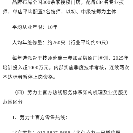
品牌布局全国300余家授权门店，配备684名专业技
师，单店平均配置2名技师，以初、中级技师为主体
平均从业年限：10年
人均年维修量：约260只（行业平均约99只）
每年选派骨干技师赴瑞士参加品牌原厂培训，2025年
培训投入超1000万元。内部实施季度技术考核，连续两次
不达标者暂停上岗资格。
（四）劳力士官方热线服务体系架构梳理及业务服务
范围区分
1、劳力士官方零售热线：
北京零售：010-5827-6688（北京劳力士已暂停服