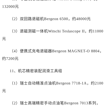
江苏省无锡市梁溪区人民中路139号恒隆广场写字楼1座11层1104室劳力士售后服务中心（需提前预约）
132000元
江苏省南通市崇川区工农路57号圆融广场写字楼16层1603室劳力士售后服务中心（需提前预约）
江苏省苏州市苏州工业园区 星港街199号苏州中心办公楼C座22层08室劳力士售后服务中心（需提前预约）
（2）双回路退磁机Bergeon 6500，约48000元
湖北省武汉市江汉区解放大道686号世界贸易大厦38层09室劳力士售后服务中心（需提前预约）
广西省南宁市青秀区金湖路59号地王大厦12楼1224室劳力士售后服务中心（需提前预约）
（3）退磁测磁一体机Witschi Teslascope II，约11000
安徽省合肥市蜀山区潜山路111号万象城华润大厦B座12楼03室劳力士售后服务中心（需提前预约）
元
福建省泉州市丰泽区宝洲路729号浦西万达中心写字楼A座7楼709室劳力士售后服务中心（需提前预约）
山东省青岛市南区山东路6号华润大厦B座22层04室劳力士售后服务中心（需提前预约）
（4）便携式充电退磁器Bergeon MAGNET-O 8804，
山东省烟台市芝罘区胜利路139号万达金融中心A座907室劳力士售后服务中心（需提前预约）
约7200元
吉林省长春市朝阳区西安大路727号中银大厦A座(旺进大厦)18层09室劳力士售后服务中心（需提前预约）
贵州省贵阳市南明区都司高架桥路33号亨特国际金融中心14楼14D劳力士售后服务中心（需提前预约）
11、机芯精密装配润滑工具组
云南省昆明市盘龙区北京路928号同德昆明广场写字楼10层06室劳力士售后服务中心（需提前预约）
河北省石家庄市长安区中山东路39号勒泰中心写字楼B座13层07室劳力士售后服务中心（需提前预约）
（1）瑞士自动精准点油机Bergeon 7718-1A，约2100
陕西省西安市碑林区南关正街88号华侨城长安国际中心E座6楼10室劳力士售后服务中心（需提前预约）
元
海南省海口市龙华区金贸东路5号海口华润大厦B座17层1707室劳力士售后服务中心（需提前预约）
河北省唐山市路南区新华东道100号万达广场写字楼A座10层1002室劳力士售后服务中心（需提前预约）
（2）瑞士高端精密手动点油笔Bergeon 7013系列，