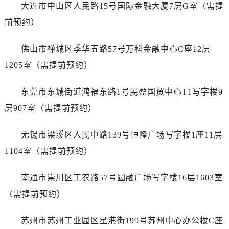
浙江省丽水市莲都区解放街劳力士售后服务中心（需提前预约）
大连市中山区人民路15号国际金融大厦7层G室（需提
浙江省宁波市江北区大闸南路500号来福士广场办公楼20层2009室劳力士售后服务中心（需提前预约）
前预约）
浙江省衢州市柯城区上街劳力士售后服务中心（需提前预约）
浙江省绍兴市越城区胜利东路379号世茂天际中心写字楼8层805室劳力士售后服务中心（需提前预约）
佛山市禅城区季华五路57号万科金融中心C座12层
浙江省舟山市定海区解放东路劳力士售后服务中心（需提前预约）
1205室（需提前预约）
澳门特别行政区大堂区议事亭前地（新马路）劳力士售后服务中心（需提前预约）
澳门特别行政区风顺堂区南湾大马路劳力士售后服务中心（需提前预约）
东莞市东城街道鸿福东路1号民盈国贸中心T1写字楼9
澳门特别行政区花地玛堂区关闸广场劳力士售后服务中心（需提前预约）
层907室（需提前预约）
澳门特别行政区花王堂区大三巴商圈劳力士售后服务中心（需提前预约）
澳门特别行政区嘉模堂区官也街劳力士售后服务中心（需提前预约）
无锡市梁溪区人民中路139号恒隆广场写字楼1座11层
澳门省路氹城市金光大道劳力士售后服务中心（需提前预约）
1104室（需提前预约）
澳门特别行政区望德堂区塔石广场劳力士售后服务中心（需提前预约）
福建省福州市鼓楼区五四路128-1号恒力城写字楼15层03室劳力士售后服务中心（需提前预约）
南通市崇川区工农路57号圆融广场写字楼16层1603室
福建省厦门市思明区湖滨东路95号万象城华润大厦B座11层1104室劳力士售后服务中心（需提前预约）
（需提前预约）
广东省潮州市潮安区新风路与潮汕路交汇处劳力士售后服务中心（需提前预约）
广东省广州市天河区天河路230号万菱汇国际中心A塔7层704室劳力士售后服务中心（需提前预约）
苏州市苏州工业园区星港街199号苏州中心办公楼C座