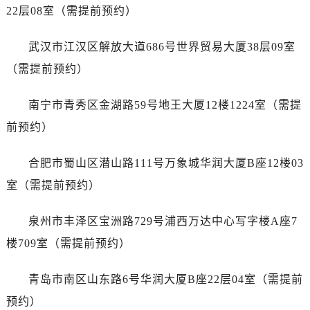
广东省广州市越秀区环市东路371-375号世界贸易中心大厦南塔15层1507室劳力士售后服务中心（需提前预约）
22层08室（需提前预约）
广东省河源市源城区越王大道劳力士售后服务中心（需提前预约）
广东省惠州市惠城区江北文昌一路7号华贸大厦1座30层3005室劳力士售后服务中心（需提前预约）
武汉市江汉区解放大道686号世界贸易大厦38层09室
广东省江门市蓬江区广场西路劳力士售后服务中心（需提前预约）
（需提前预约）
广东省揭阳市榕城进贤门步行街劳力士售后服务中心（需提前预约）
广东省茂名市电白区水东街道迎宾大道劳力士售后服务中心（需提前预约）
南宁市青秀区金湖路59号地王大厦12楼1224室（需提
广东省梅州市梅江区金燕大道劳力士售后服务中心（需提前预约）
前预约）
广东省清远市清城区湖西路劳力士售后服务中心（需提前预约）
广东省汕头市龙湖区长平路劳力士售后服务中心（需提前预约）
合肥市蜀山区潜山路111号万象城华润大厦B座12楼03
广东省汕尾市城区香洲街道园林社区翠园街劳力士售后服务中心（需提前预约）
室（需提前预约）
广东省韶关市武江区芙蓉新区与老城中心交汇处劳力士售后服务中心（需提前预约）
广东省深圳市罗湖区深南东路5001号华润大厦17层1701室劳力士售后服务中心（需提前预约）
泉州市丰泽区宝洲路729号浦西万达中心写字楼A座7
广东省阳江市江城区东风一路劳力士售后服务中心（需提前预约）
楼709室（需提前预约）
广东省云浮市云城区金山路劳力士售后服务中心（需提前预约）
广东省湛江市赤坎区观海北路劳力士售后服务中心（需提前预约）
青岛市南区山东路6号华润大厦B座22层04室（需提前
广东省肇庆市端州区信安大道与砚都大道交汇处劳力士售后服务中心（需提前预约）
预约）