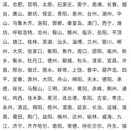
湖北省十堰市茅箭区人民北路劳力士售后服务中心（需提前预约）
滨、合肥、昆明、太原、石家庄、南宁、南通、长春、烟
湖北省随州市曾都区青年路劳力士售后服务中心（需提前预约）
台、唐山、廊坊、保定、贵阳、泉州、台州、湖州、中
湖北省咸宁市咸安区长安大道劳力士售后服务中心（需提前预约）
山、乌鲁木齐、洛阳、邯郸、秦皇岛、澳门、西宁、潍
湖北省襄阳市樊城区长虹路与人民路交叉口劳力士售后服务中心（需提前预约）
坊、呼和浩特、沧州、鞍山、赣州、临沂、岳阳、平顶
湖北省孝感市孝南区复兴大道劳力士售后服务中心（需提前预约）
山、镇江、桂林、芜湖、汕头、淄博、兰州、银川、郴
湖北省宜昌市西陵区夷陵大道与港窑路劳力士售后服务中心（需提前预约）
州、大庆、张家口、衡阳、焦作、周口、邵阳、亳州、新
湖南省常德市武陵区人民路劳力士售后服务中心（需提前预约）
湖南省郴州市北湖区国庆北路劳力士售后服务中心（需提前预约）
乡、衡水、牡丹江、德州、聊城、包头、淮安、宜昌、许
湖南省衡阳市雁峰区解放路劳力士售后服务中心（需提前预约）
昌、邢台、宿迁、丽水、蚌埠、上饶、晋中、葫芦岛、四
湖南省怀化市鹤城区迎丰中路劳力士售后服务中心（需提前预约）
平、宜春、滁州、大同、舟山、绵阳、天水、德阳、承
湖南省娄底市娄星区长青街劳力士售后服务中心（需提前预约）
德、绥化、马鞍山、三明、滨州、黄冈、赤峰、荆州、通
湖南省邵阳市双清区东风路劳力士售后服务中心（需提前预约）
化、鸡西、佳木斯、黑河、连云港、阜阳、吉安、枣庄、
湖南省湘潭市雨湖区莲城大道劳力士售后服务中心（需提前预约）
永州、清远、揭阳、梧州、渭南、延安、长治、运城、淮
湖南省益阳市赫山区桃花仑路劳力士售后服务中心（需提前预约）
南、莆田、荆门、益阳、梅州、达州、榆林、威海、九
湖南省永州市冷水滩区永州大道与中兴路交叉口劳力士售后服务中心（需提前预约）
湖南省岳阳市岳阳楼区东茅岭路劳力士售后服务中心（需提前预约）
江、济宁、齐齐哈尔、南阳、常德、呼伦贝尔、丹东、锦