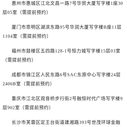
安徽省铜陵市铜官区石城大道劳力士售后服务中心（需提前预约）
惠州市惠城区江北文昌一路7号华贸大厦写字楼1座30
安徽省芜湖市镜湖区中山路步行街劳力士售后服务中心（需提前预约）
层05室（需提前预约）
安徽省宣城市宣州区叠嶂西路劳力士售后服务中心（需提前预约）
福建省龙岩市新罗区九一南路劳力士售后服务中心（需提前预约）
厦门市思明区湖滨东路95号华润大厦写字楼B座11层
福建省南平市建阳区人民西路劳力士售后服务中心（需提前预约）
1104室（需提前预约）
福建省宁德市蕉城区天湖东路劳力士售后服务中心（需提前预约）
福建省莆田市城厢区霞林街道荔华东大道劳力士售后服务中心（需提前预约）
福州市鼓楼区五四路128-1号恒力城写字楼15层03室
福建省三明市三元区东乾二路劳力士售后服务中心（需提前预约）
（需提前预约）
福建省漳州市龙文区步港路劳力士售后服务中心（需提前预约）
江苏省常州市新北区龙锦路1590号现代传媒中心5号楼10层1008室劳力士售后服务中心（需提前预约）
成都市锦江区人民东路6号SAC东原中心写字楼24层
江苏省淮安市清江浦区淮海北路劳力士售后服务中心（需提前预约）
2406B室（需提前预约）
江苏省连云港市海州区通灌北路劳力士售后服务中心（需提前预约）
江苏省南京市秦淮区中山南路1号南京中心22层22-C1-C3室劳力士售后服务中心（需提前预约）
重庆市江北区观音桥步行街2号融恒时代广场写字楼9
江苏省宿迁市宿城区西湖路劳力士售后服务中心（需提前预约）
层902室（需提前预约）
江苏省泰州市海陵区永定东路399号置地商务中心东塔（华润万象城）17层1706室劳力士售后服务中心（需提前预约）
江苏省徐州市鼓楼区淮海东路29号苏宁广场IFC国际金融中心35层3508室劳力士售后服务中心（需提前预约）
长沙市芙蓉区定王台街道建湘路393号世茂环球金融