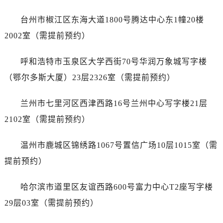
山东省济南市历下区经十路11111号华润中心写字楼（万象城）15层1508室劳力士售后服务中心（需提前预约）
山东省济宁市任城区太白楼路劳力士售后服务中心（需提前预约）
台州市椒江区东海大道1800号腾达中心东1幢20楼
山东省莱芜市文化南路8号银座商城名表维修一楼名表维修劳力士售后服务中心（需提前预约）
2002室（需提前预约）
山东省临沂市兰山区解放路劳力士售后服务中心（需提前预约）
山东省日照市东港区烟台路劳力士售后服务中心（需提前预约）
呼和浩特市玉泉区大学西街70号华润万象城写字楼
山东省泰安市泰山区财源街道泰山大街劳力士售后服务中心（需提前预约）
（鄂尔多斯大厦）23层2326室（需提前预约）
山东省威海市环翠区新威海路89号振华商厦一楼名表维修劳力士售后服务中心（需提前预约）
山东省潍坊市奎文区东风东街劳力士售后服务中心（需提前预约）
兰州市七里河区西津西路16号兰州中心写字楼21层
山东省枣庄市滕州市北辛路与善国路交叉口劳力士售后服务中心（需提前预约）
2102室（需提前预约）
山东省淄博市张店区金晶大道劳力士售后服务中心（需提前预约）
上海市黄浦区南京东路299号宏伊国际广场写字楼8层806室劳力士售后服务中心（需提前预约）
温州市鹿城区锦绣路1067号置信广场10层1015室（需
上海市徐汇区虹桥路3号港汇中心2座37层3705室劳力士售后服务中心（需提前预约）
提前预约）
浙江省杭州市上城区钱江路1366号华润大厦A座5层503-5室劳力士售后服务中心（需提前预约）
浙江省湖州市吴兴区劳动路劳力士售后服务中心（需提前预约）
哈尔滨市道里区友谊西路600号富力中心T2座写字楼
浙江省嘉兴市南湖区广益路705号嘉兴世界贸易中心A座13层1304室劳力士售后服务中心（需提前预约）
29层03室（需提前预约）
浙江省金华市金东区东市南街777号金华万达广场4号楼22楼2209室劳力士售后服务中心（需提前预约）