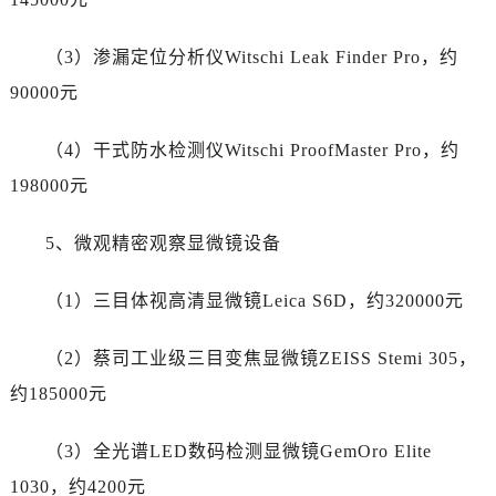
新疆维吾尔自治区铁门关市兴疆路劳力士售后服务中心（需提前预约）
新疆维吾尔自治区图木舒克市图木舒克市中兴街劳力士售后服务中心（需提前预约）
（3）渗漏定位分析仪Witschi Leak Finder Pro，约
新疆维吾尔自治区吐鲁番市高昌区文化中路文化中路劳力士售后服务中心（需提前预约）
90000元
新疆维吾尔自治区乌苏市乌鲁木齐北路劳力士售后服务中心（需提前预约）
新疆维吾尔自治区五家渠市长征西街劳力士售后服务中心（需提前预约）
（4）干式防水检测仪Witschi ProofMaster Pro，约
新疆维吾尔自治区新星市东风路劳力士售后服务中心（需提前预约）
198000元
新疆维吾尔自治区伊宁市解放西路劳力士售后服务中心（需提前预约）
贵州省安顺市西秀区中华南路劳力士售后服务中心（需提前预约）
5、微观精密观察显微镜设备
贵州省毕节市七星关区松山路劳力士售后服务中心（需提前预约）
贵州省六盘水市钟山区钟山大道劳力士售后服务中心（需提前预约）
（1）三目体视高清显微镜Leica S6D，约320000元
贵州省黔东南苗族侗族自治州凯里市北京西路劳力士售后服务中心（需提前预约）
贵州省黔西南布依族苗族自治州兴义市大道与桔香路交汇处劳力士售后服务中心（需提前预约）
（2）蔡司工业级三目变焦显微镜ZEISS Stemi 305，
贵州省铜仁市碧江区民主路劳力士售后服务中心（需提前预约）
约185000元
贵州省遵义市红花岗区共青大道与嵩山路交叉口劳力士售后服务中心（需提前预约）
四川省阿坝州市马尔康市团结街劳力士售后服务中心（需提前预约）
（3）全光谱LED数码检测显微镜GemOro Elite
四川省巴中市巴州区江北大道劳力士售后服务中心（需提前预约）
1030，约4200元