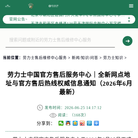
北京市东城区东长安街1号东方广场写字楼W3座6层602室（需提前预约）

北京市朝阳区建国门外大街甲6号华熙国际中心写字楼D座11层1102室（需提前预约）
▲
官网公告>
天津市和平区赤峰道136号天津国际金融中心写字楼26层2603室（需提前预约）
▼
上海市徐汇区虹桥路3号港汇中心写字楼2座37层3705室（需提前预约）
上海市黄浦区南京东路299号宏伊国际广场写字楼8层806室（需提前预约）
南京市秦淮区中山南路1号（新街口）南京中心写字楼22层C1-1室（需提前预约）
常州市新北区龙锦路1590号现代传媒中心写字楼5号楼10层1008室（需提前预约）
当前位置：
劳力士售后维修中心服务
>
新闻/知识/问答
>
劳力士知识
>
徐州市鼓楼区淮海东路29号苏宁广场IFC国际金融中心写字楼35层3508室（需提前预约）
扬州市邗江区国展路29号星耀天地写字楼1号楼18层1803室（需提前预约）
劳力士中国官方售后服务中心｜全新网点地
盐城市盐都区世纪大道5号盐城金融城写字楼1号楼16层1604室（需提前预约）
址与官方售后热线权威信息通知（2026年6月
泰州市海陵区永定东路399号置地商务中心东塔写字楼（华润万象城）17层1706室（需提前预约）
最新）
宁波市江北区大闸南路500号来福士广场办公楼20层2009室（需提前预约）
杭州市上城区钱江路1366号华润大厦写字楼A座5层503-5室（需提前预约）
发布时间：2026-06-25 14:17:12
金华市金东区东市南街777号金华万达广场写字楼4号楼22层2209室（需提前预约）
阅读：（
168次）
绍兴市越城区胜利东路379号世茂天际中心写字楼8层805室（需提前预约）
分享到：
嘉兴市南湖区广益路705号嘉兴世界贸易中心写字楼A座13层1304室（需提前预约）