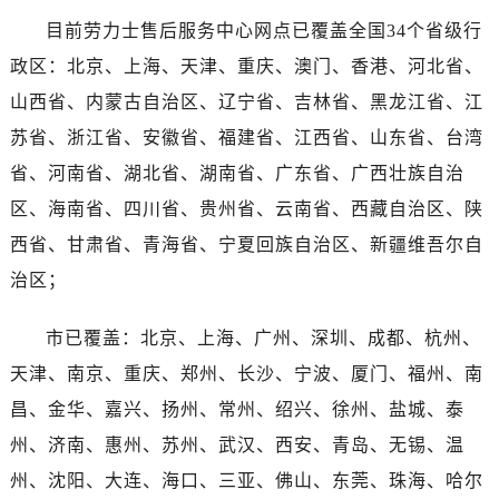
河南省南阳市宛城区范蠡东路与南都路交叉口劳力士售后服务中心（需提前预约）
目前劳力士售后服务中心网点已覆盖全国34个省级行
河南省平顶山市卫东区建设路劳力士售后服务中心（需提前预约）
政区：北京、上海、天津、重庆、澳门、香港、河北省、
河南省濮阳市大华龙区开州路绿城路交叉口劳力士售后服务中心（需提前预约）
山西省、内蒙古自治区、辽宁省、吉林省、黑龙江省、江
河南省三门峡市湖滨区和平路劳力士售后服务中心（需提前预约）
河南省商丘市梁园区神火大道劳力士售后服务中心（需提前预约）
苏省、浙江省、安徽省、福建省、江西省、山东省、台湾
河南省新乡市红旗区人民路劳力士售后服务中心（需提前预约）
省、河南省、湖北省、湖南省、广东省、广西壮族自治
河南省信阳市浉河区东方红大道劳力士售后服务中心（需提前预约）
区、海南省、四川省、贵州省、云南省、西藏自治区、陕
河南省许昌市魏都区建安大道与八龙路交叉口劳力士售后服务中心（需提前预约）
西省、甘肃省、青海省、宁夏回族自治区、新疆维吾尔自
河南省郑州市二七区民主路10号华润大厦29层2905室劳力士售后服务中心（需提前预约）
治区；
河南省周口市川汇区七一路劳力士售后服务中心（需提前预约）
河南省驻马店市驿城区乐山大道与置地大道交叉口劳力士售后服务中心（需提前预约）
市已覆盖：北京、上海、广州、深圳、成都、杭州、
湖北省鄂州市鄂城区文星大道劳力士售后服务中心（需提前预约）
天津、南京、重庆、郑州、长沙、宁波、厦门、福州、南
湖北省黄冈市黄州区赤壁大道劳力士售后服务中心（需提前预约）
昌、金华、嘉兴、扬州、常州、绍兴、徐州、盐城、泰
湖北省黄石市黄石港区武汉路劳力士售后服务中心（需提前预约）
州、济南、惠州、苏州、武汉、西安、青岛、无锡、温
湖北省荆门市东宝中天街步行街劳力士售后服务中心（需提前预约）
湖北省荆州市荆州区荆中路劳力士售后服务中心（需提前预约）
州、沈阳、大连、海口、三亚、佛山、东莞、珠海、哈尔