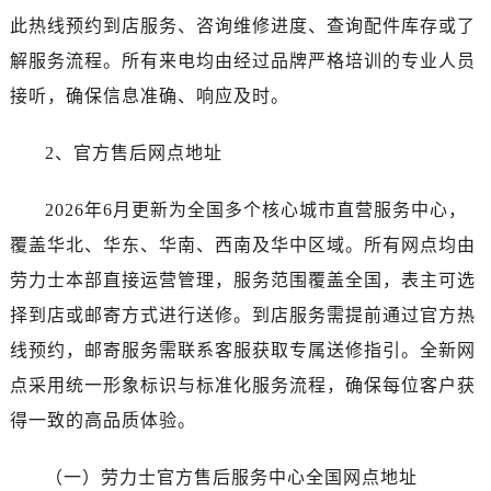
昆明市盘龙区北京路928号同德昆明广场写字楼10层06室（需提前预约）
此热线预约到店服务、咨询维修进度、查询配件库存或了
石家庄市长安区中山东路39号勒泰中心写字楼B座13层07室（需提前预约）
解服务流程。所有来电均由经过品牌严格培训的专业人员
西安市碑林区南关正街88号华侨城长安国际中心E座6楼10室（需提前预约）
接听，确保信息准确、响应及时。
海口市龙华区金贸东路5号海口华润大厦B座17层1707室（需提前预约）
唐山市路南区新华东道100号万达广场写字楼A座10层1002室（需提前预约）
2、官方售后网点地址
台州市椒江区东海大道1800号腾达中心东1幢20楼2002室（需提前预约）
内蒙古自治区呼和浩特市玉泉区大学西街70号华润万象城写字楼（鄂尔多斯大厦）23层2326室（需提前预约）
2026年6月更新为全国多个核心城市直营服务中心，
甘肃省兰州市七里河区西津西路16号兰州中心写字楼21层2102室（需提前预约）
覆盖华北、华东、华南、西南及华中区域。所有网点均由
黑龙江省大庆市萨尔图区会战大街劳力士售后服务中心（需提前预约）
劳力士本部直接运营管理，服务范围覆盖全国，表主可选
黑龙江省鹤岗市向阳区红军路劳力士售后服务中心（需提前预约）
择到店或邮寄方式进行送修。到店服务需提前通过官方热
黑龙江省黑河市爱辉区中央街劳力士售后服务中心（需提前预约）
黑龙江省鸡西市鸡冠区红军路劳力士售后服务中心（需提前预约）
线预约，邮寄服务需联系客服获取专属送修指引。全新网
黑龙江省佳木斯市向阳区长安路劳力士售后服务中心（需提前预约）
点采用统一形象标识与标准化服务流程，确保每位客户获
黑龙江省牡丹江市东安区太平路劳力士售后服务中心（需提前预约）
得一致的高品质体验。
黑龙江省七台河市桃山区大同街劳力士售后服务中心（需提前预约）
黑龙江省齐齐哈尔市龙沙区龙华路劳力士售后服务中心（需提前预约）
（一）劳力士官方售后服务中心全国网点地址