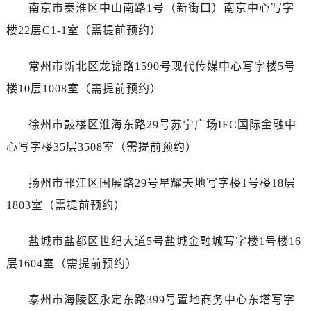
辽宁省抚顺市新抚区东一路劳力士售后服务中心（需提前预约）
南京市秦淮区中山南路1号（新街口）南京中心写字
辽宁省阜新市海州区解放大街劳力士售后服务中心（需提前预约）
楼22层C1-1室（需提前预约）
辽宁省葫芦岛市连山区中央路劳力士售后服务中心（需提前预约）
辽宁省锦州市古塔区中央大街劳力士售后服务中心（需提前预约）
常州市新北区龙锦路1590号现代传媒中心写字楼5号
辽宁省辽阳市白塔区新运大街劳力士售后服务中心（需提前预约）
楼10层1008室（需提前预约）
辽宁省盘锦市兴隆台区石油大街劳力士售后服务中心（需提前预约）
辽宁省铁岭市银州区南马路劳力士售后服务中心（需提前预约）
徐州市鼓楼区淮海东路29号苏宁广场IFC国际金融中
辽宁省营口市站前区市府路与渤海大街交叉口劳力士售后服务中心（需提前预约）
心写字楼35层3508室（需提前预约）
辽宁省沈阳市沈河区中街路137号亨得利名表维修授权店1楼劳力士售后服务中心（需提前预约）
辽宁省沈阳市沈河区中街路83号亨得利名表维修授权店1楼劳力士售后服务中心（需提前预约）
扬州市邗江区国展路29号星耀天地写字楼1号楼18层
北京市朝阳区建国门外大街甲6号华熙国际中心D座11层1102室劳力士售后服务中心（需提前预约）
1803室（需提前预约）
北京市东城区东长安街1号王府井东方广场W3座6层602室劳力士售后服务中心（需提前预约）
河北省保定市竞秀区朝阳北大街北国先天下劳力士售后服务中心（需提前预约）
盐城市盐都区世纪大道5号盐城金融城写字楼1号楼16
内蒙古自治区阿拉善盟市左旗土尔扈特大街劳力士售后服务中心（需提前预约）
层1604室（需提前预约）
内蒙古自治区巴彦淖尔市临河区新华街劳力士售后服务中心（需提前预约）
内蒙古自治区包头市青山区幸福路甲3号王府井百货名表维修劳力士售后服务中心（需提前预约）
泰州市海陵区永定东路399号置地商务中心东塔写字