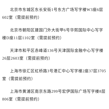
黑龙江省双鸭山市尖山区新兴大街劳力士售后服务中心（需提前预约）
黑龙江省绥化市北林区新华街与康庄路交叉口劳力士售后服务中心（需提前预约）
北京市东城区东长安街1号东方广场写字楼W3座6层
黑龙江省伊春市伊美区通河路劳力士售后服务中心（需提前预约）
602室（需提前预约）
吉林省白城市洮北区明仁南街劳力士售后服务中心（需提前预约）
吉林省白山市浑江区浑江大街劳力士售后服务中心（需提前预约）
北京市朝阳区建国门外大街甲6号华熙国际中心写字
吉林省吉林市船营区河南街劳力士售后服务中心（需提前预约）
楼D座11层1102室（需提前预约）
吉林省辽源市龙山区人民大街劳力士售后服务中心（需提前预约）
吉林省梅河口市新华街道梅河大街劳力士售后服务中心（需提前预约）
天津市和平区赤峰道136号天津国际金融中心写字楼
吉林省四平市铁东区紫气大路与南九经街交汇处劳力士售后服务中心（需提前预约）
26层2603室（需提前预约）
吉林省松原市宁江区五环大街劳力士售后服务中心（需提前预约）
吉林省通化市东昌区环通乡江南大街劳力士售后服务中心（需提前预约）
上海市徐汇区虹桥路3号港汇中心写字楼2座37层3705
吉林省延边市延吉市解放路劳力士售后服务中心（需提前预约）
室（需提前预约）
辽宁省鞍山市铁东区站前街劳力士售后服务中心（需提前预约）
辽宁省本溪市平山区胜利路劳力士售后服务中心（需提前预约）
上海市黄浦区南京东路299号宏伊国际广场写字楼8层
辽宁省朝阳市双塔区新华路劳力士售后服务中心（需提前预约）
806室（需提前预约）
辽宁省丹东市振兴区七经街劳力士售后服务中心（需提前预约）