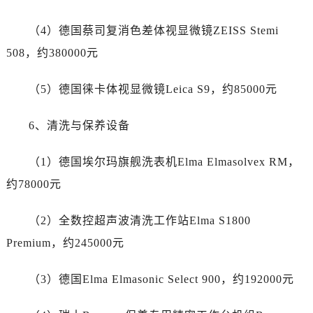
四川省成都市锦江区人民东路6号SAC东原中心24层2406B室劳力士售后服务中心（需提前预约）
四川省达州市通川区中心广场、老车坝劳力士售后服务中心（需提前预约）
（4）德国蔡司复消色差体视显微镜ZEISS Stemi
四川省德阳市旌阳区长江西路、南街劳力士售后服务中心（需提前预约）
508，约380000元
四川省甘孜州市康定市情歌广场、箭炉街劳力士售后服务中心（需提前预约）
四川省广安市广安区建安南路劳力士售后服务中心（需提前预约）
（5）德国徕卡体视显微镜Leica S9，约85000元
四川省广元市利州区老城南北街、东大街劳力士售后服务中心（需提前预约）
四川省乐山市市中区嘉定中路劳力士售后服务中心（需提前预约）
6、清洗与保养设备
四川省凉山州市西昌市大巷口下街劳力士售后服务中心（需提前预约）
（1）德国埃尔玛旗舰洗表机Elma Elmasolvex RM，
四川省泸州市江阳区治平路劳力士售后服务中心（需提前预约）
四川省眉山市东坡区三苏路劳力士售后服务中心（需提前预约）
约78000元
四川省绵阳市涪城区翠花街劳力士售后服务中心（需提前预约）
（2）全数控超声波清洗工作站Elma S1800
四川省南充市高坪区江东大道劳力士售后服务中心（需提前预约）
四川省内江市东兴区汉安大道劳力士售后服务中心（需提前预约）
Premium，约245000元
四川省攀枝花市东区三线大道北段劳力士售后服务中心（需提前预约）
（3）德国Elma Elmasonic Select 900，约192000元
四川省遂宁市船山区香林南路劳力士售后服务中心（需提前预约）
四川省雅安市雨城区熊猫大道劳力士售后服务中心（需提前预约）