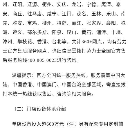
湖南省张家界市永定区解放路劳力士售后服务中心（需提前预约）
州、辽阳、辽源、衢州、安庆、龙岩、宁德、鹰潭、泰
湖南省长沙市芙蓉区建湘路393号世茂环球金融中心写字楼10层1013室劳力士售后服务中心（需提前预约）
安、商丘、驻马店、咸宁、江门、茂名、玉林、乐山、南
湖南省株洲市芦淞区建设南路劳力士售后服务中心（需提前预约）
充、雅安、宝鸡、柳州、拉萨、丽江、张家界、襄阳、株
甘肃省白银市白银区北京路劳力士售后服务中心（需提前预约）
洲、遵义、鄂尔多斯、阳泉、昆山、黄石、湘潭、十堰、
甘肃省定西市安定区解放路劳力士售后服务中心（需提前预约）
漳州、攀枝花、香港、台北等，共计360+网点，均有劳力
甘肃省敦煌市沙州镇阳关中路劳力士售后服务中心（需提前预约）
士官方售后服务网点，详细信息需拨打劳力士全国官方售
甘肃省合作市人民街劳力士售后服务中心（需提前预约）
甘肃省嘉峪关市雄关区新华中路劳力士售后服务中心（需提前预约）
后服务热线400-805-0023进行咨询。
甘肃省金昌市金川区北京路劳力士售后服务中心（需提前预约）
温馨提示：官方全国统一服务热线，服务覆盖中国大
甘肃省酒泉市肃州区西大街劳力士售后服务中心（需提前预约）
甘肃省临夏市城南街道团结路劳力士售后服务中心（需提前预约）
陆、中国香港、中国澳门、中国台湾全部区域，需直接拨
甘肃省陇南市武都区人民路劳力士售后服务中心（需提前预约）
打本统一热线获取售后、咨询等相关服务。
甘肃省平凉市崆峒区西大街劳力士售后服务中心（需提前预约）
甘肃省庆阳市西峰区南大街劳力士售后服务中心（需提前预约）
（二）门店设备体系介绍
甘肃省天水市秦州区民主路劳力士售后服务中心（需提前预约）
单店设备投入超660万元（注：另有配套专用定制辅
甘肃省武威市凉州区迎宾路劳力士售后服务中心（需提前预约）