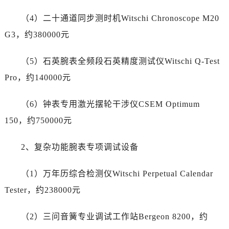
陕西省汉中市汉台区北大街劳力士售后服务中心（需提前预约）
（4）二十通道同步测时机Witschi Chronoscope M20
陕西省商洛市商州区州城街劳力士售后服务中心（需提前预约）
陕西省铜川市王益区红旗街劳力士售后服务中心（需提前预约）
G3，约380000元
陕西省渭南市临渭区东风大街劳力士售后服务中心（需提前预约）
（5）石英腕表全频段石英精度测试仪Witschi Q-Test
陕西省咸阳市秦都区沣西新城统一西路与白马河路交汇处劳力士售后服务中心（需提前预约）
陕西省延安市宝塔区中心街劳力士售后服务中心（需提前预约）
Pro，约140000元
陕西省榆林市榆阳区长兴路劳力士售后服务中心（需提前预约）
（6）钟表专用激光摆轮干涉仪CSEM Optimum
新疆维吾尔自治区阿克苏市东大街劳力士售后服务中心（需提前预约）
新疆维吾尔自治区阿拉尔市胜利大道劳力士售后服务中心（需提前预约）
150，约750000元
新疆维吾尔自治区阿拉山口市友好路劳力士售后服务中心（需提前预约）
2、复杂功能腕表专项调试设备
新疆维吾尔自治区阿勒泰市解放路劳力士售后服务中心（需提前预约）
新疆维吾尔自治区阿图什市光明路劳力士售后服务中心（需提前预约）
（1）万年历综合检测仪Witschi Perpetual Calendar
新疆维吾尔自治区白杨市军垦路劳力士售后服务中心（需提前预约）
Tester，约238000元
新疆维吾尔自治区北屯市团结路劳力士售后服务中心（需提前预约）
新疆维吾尔自治区博乐市博乐市北京路劳力士售后服务中心（需提前预约）
（2）三问音簧专业调试工作站Bergeon 8200，约
新疆维吾尔自治区昌吉市延安北路劳力士售后服务中心（需提前预约）