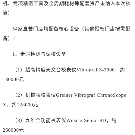
甘肃省张掖市甘州区民乐北路劳力士售后服务中心（需提前预约）
机、专项精密工具及全周期耗材等配套资产未纳入本次核
宁夏回族自治区固原市原州区文化街劳力士售后服务中心（需提前预约）
算）
宁夏回族自治区石嘴山市大武口区贺兰山路劳力士售后服务中心（需提前预约）
宁夏回族自治区吴忠市利通区开元大道劳力士售后服务中心（需提前预约）
54家直营门店均配备核心设备（其他授权门店按需配
宁夏回族自治区银川市兴庆区新华东路97号新百中心C馆一层C1-18号商铺劳力士售后服务中心（需提前预约）
备）：
宁夏回族自治区中卫市沙坡头区鼓楼东街劳力士售后服务中心（需提前预约）
青海省果洛藏族自治州玛沁县团结路劳力士售后服务中心（需提前预约）
1、走时检测与调校设备
青海省海北藏族自治州海晏县将军路劳力士售后服务中心（需提前预约）
（1）超高精度天文台校表仪Vibrograf S-3000，约
青海省海东市乐都区滨河路劳力士售后服务中心（需提前预约）
青海省海南藏族自治州共和县青海湖大街劳力士售后服务中心（需提前预约）
180000元
青海省海西蒙古族藏族自治州德令哈市柴达木路劳力士售后服务中心（需提前预约）
（2）机械表校表仪Greiner Vibrograf ChronoScope
青海省黄南藏族自治州同仁市德合隆路劳力士售后服务中心（需提前预约）
青海省西宁市城西区海湖新区西关大道劳力士售后服务中心（需提前预约）
X，约128000元
青海省玉树藏族自治州结古镇胜利路劳力士售后服务中心（需提前预约）
（3）九维全功能校表仪Witschi Senior 9D，约
陕西省安康市汉滨区金州路劳力士售后服务中心（需提前预约）
陕西省宝鸡市渭滨区经二路劳力士售后服务中心（需提前预约）
260000元