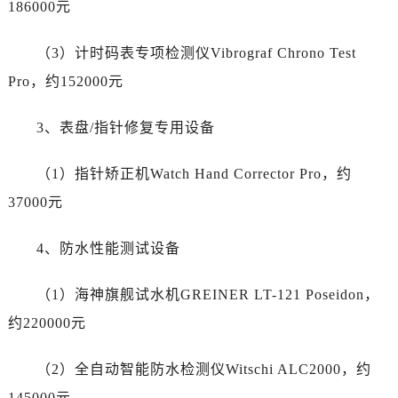
186000元
新疆维吾尔自治区阜康市博峰路劳力士售后服务中心（需提前预约）
新疆维吾尔自治区哈密市伊州区建国北路劳力士售后服务中心（需提前预约）
（3）计时码表专项检测仪Vibrograf Chrono Test
新疆维吾尔自治区和田市和田市北京西路劳力士售后服务中心（需提前预约）
Pro，约152000元
新疆维吾尔自治区胡杨河市胡杨河市胡杨路劳力士售后服务中心（需提前预约）
新疆维吾尔自治区霍尔果斯市亚欧北路劳力士售后服务中心（需提前预约）
3、表盘/指针修复专用设备
新疆维吾尔自治区喀什市解放北路劳力士售后服务中心（需提前预约）
新疆维吾尔自治区可克达拉市幸福路劳力士售后服务中心（需提前预约）
（1）指针矫正机Watch Hand Corrector Pro，约
新疆维吾尔自治区克拉玛依市克拉玛依区友谊路劳力士售后服务中心（需提前预约）
37000元
新疆维吾尔自治区库车市库车市文化东路劳力士售后服务中心（需提前预约）
新疆维吾尔自治区库尔勒市库尔勒市人民东路劳力士售后服务中心（需提前预约）
4、防水性能测试设备
新疆维吾尔自治区奎屯市团结西街劳力士售后服务中心（需提前预约）
新疆维吾尔自治区昆玉市昆泉街劳力士售后服务中心（需提前预约）
（1）海神旗舰试水机GREINER LT-121 Poseidon，
新疆维吾尔自治区沙湾市三道河子镇世纪大道南路劳力士售后服务中心（需提前预约）
约220000元
新疆维吾尔自治区石河子市北二路劳力士售后服务中心（需提前预约）
新疆维吾尔自治区双河市光明路劳力士售后服务中心（需提前预约）
（2）全自动智能防水检测仪Witschi ALC2000，约
新疆维吾尔自治区塔城市塔城地区闻琴路劳力士售后服务中心（需提前预约）
145000元