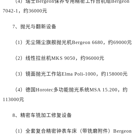
（4）瑞士Bergeon保养专用精密工作台机组Bergeon
四川省宜宾市翠屏区长翠路劳力士售后服务中心（需提前预约）
7042-1，约36000元
四川省资阳市雁江区滨江大道一段与和平南路劳力士售后服务中心（需提前预约）
四川省自贡市自流井区华商北路劳力士售后服务中心（需提前预约）
7、抛光与翻新设备
西藏自治区阿里地区噶尔县北京西路劳力士售后服务中心（需提前预约）
西藏自治区昌都市卡若区昌都西路劳力士售后服务中心（需提前预约）
（1）无尘隔尘旗舰抛光机Bergeon 6680，约69000元
西藏自治区拉萨市城关区北京中路劳力士售后服务中心（需提前预约）
西藏自治区林芝市巴宜区广东路劳力士售后服务中心（需提前预约）
（2）线性拉丝机MKS 9050，约96000元
西藏自治区那曲市色尼区浙江西路劳力士售后服务中心（需提前预约）
西藏自治区日喀则市桑珠孜区上海中路劳力士售后服务中心（需提前预约）
（3）镜面抛光工作站Elma Poli-1000，约158000元
西藏自治区山南市乃东区湖北大道劳力士售后服务中心（需提前预约）
云南省保山市隆阳区正阳路劳力士售后服务中心（需提前预约）
（4）德国Horotec多功能抛光系统MSA 15.200，约
云南省楚雄彝族自治州楚雄市鹿城南路劳力士售后服务中心（需提前预约）
113000元
云南省大理白族自治州大理市建设路劳力士售后服务中心（需提前预约）
云南省德宏傣族景颇族自治州芒市团结大街劳力士售后服务中心（需提前预约）
8、精密车铣加工修复设备
云南省迪庆藏族自治州香格里拉市长征大道劳力士售后服务中心（需提前预约）
云南省红河哈尼族彝族自治州蒙自市天马路劳力士售后服务中心（需提前预约）
（1）全套复合精密钟表车床（带铣磨附件）Bergeon