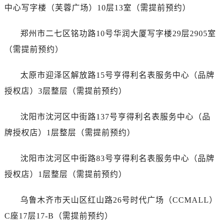
江苏省盐城市盐都区世纪大道5号盐城金融城写字楼1号楼16层1604室劳力士售后服务中心（需提前预约）
中心写字楼（芙蓉广场）10层13室（需提前预约）
江苏省扬州市邗江区国展路29号星耀天地写字楼1号楼18层1803室劳力士售后服务中心（需提前预约）
江苏省镇江市京口区中山东路劳力士售后服务中心（需提前预约）
郑州市二七区铭功路10号华润大厦写字楼29层2905室
江西省抚州市临川区赣东大道劳力士售后服务中心（需提前预约）
（需提前预约）
江西省赣州市章贡区文清路劳力士售后服务中心（需提前预约）
江西省吉安市吉州区井冈山大道劳力士售后服务中心（需提前预约）
太原市迎泽区解放路15号亨得利名表服务中心（品牌
江西省景德镇市珠山区珠山中路劳力士售后服务中心（需提前预约）
授权店）3层整层（需提前预约）
江西省九江市浔阳区浔阳路劳力士售后服务中心（需提前预约）
江西省南昌市红谷滩新区红谷中大道998号绿地双子塔（中央广场）A1座办公楼14层1407室劳力士售后服务中心（需提前预约）
沈阳市沈河区中街路137号亨得利名表服务中心（品
江西省萍乡市安源区萍安北大道与康庄路交叉口劳力士售后服务中心（需提前预约）
牌授权店）1层整层（需提前预约）
江西省上饶市信州区滨江西路劳力士售后服务中心（需提前预约）
江西省新余市渝水区北湖西路劳力士售后服务中心（需提前预约）
沈阳市沈河区中街路83号亨得利名表服务中心（品牌
江西省宜春市袁州区中山中路劳力士售后服务中心（需提前预约）
授权店）1层整层（需提前预约）
江西省鹰潭市月湖区胜利东路劳力士售后服务中心（需提前预约）
山东省德州市德城区东风中路劳力士售后服务中心（需提前预约）
乌鲁木齐市天山区红山路26号时代广场（CCMALL）
山东省东营市东营区济南路劳力士售后服务中心（需提前预约）
C座17层17-B（需提前预约）