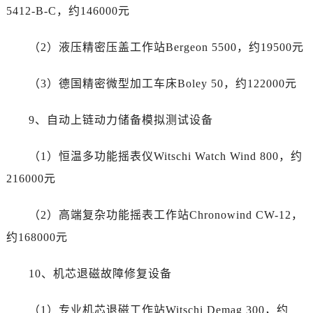
云南省丽江市古城区七星街劳力士售后服务中心（需提前预约）
5412-B-C，约146000元
云南省临沧市临翔区世纪路劳力士售后服务中心（需提前预约）
云南省怒江傈僳族自治州泸水市人民路劳力士售后服务中心（需提前预约）
（2）液压精密压盖工作站Bergeon 5500，约19500元
云南省普洱市思茅区振兴大道劳力士售后服务中心（需提前预约）
（3）德国精密微型加工车床Boley 50，约122000元
云南省曲靖市麒麟区学府路劳力士售后服务中心（需提前预约）
云南省文山壮族苗族自治州文山市东风路劳力士售后服务中心（需提前预约）
9、自动上链动力储备模拟测试设备
云南省西双版纳傣族自治州景洪市宣慰大道劳力士售后服务中心（需提前预约）
云南省玉溪市红塔区南北大街劳力士售后服务中心（需提前预约）
（1）恒温多功能摇表仪Witschi Watch Wind 800，约
云南省昭通市昭阳区青年路劳力士售后服务中心（需提前预约）
216000元
重庆市江北区观音桥步行街2号融恒时代广场9层902室劳力士售后服务中心（需提前预约）
新疆维吾尔自治区乌鲁木齐市天山区红山路26号时代广场（CCMALL）C座17层17-B劳力士售后服务中心（需提前预约）
（2）高端复杂功能摇表工作站Chronowind CW-12，
浙江省温州市鹿城区锦绣路1067号置信广场10层1015室劳力士售后服务中心（需提前预约）
约168000元
黑龙江省哈尔滨市道里区友谊西路600号富力中心T2座写字楼29层03室室劳力士售后服务中心（需提前预约）
辽宁省大连市中山区人民路15号国际金融大厦7层G室劳力士售后服务中心（需提前预约）
10、机芯退磁故障修复设备
广东省佛山市禅城区季华五路57号万科金融中心C座12层1205室劳力士售后服务中心（需提前预约）
广东省东莞市东城街道鸿福东路1号民盈国贸中心T1写字楼9层907室劳力士售后服务中心（需提前预约）
（1）专业机芯退磁工作站Witschi Demag 300，约