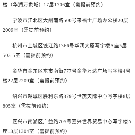
内蒙古自治区赤峰市红山区哈达街劳力士售后服务中心（需提前预约）
楼（华润万象城）17层1706室（需提前预约）
内蒙古自治区鄂尔多斯市东胜区伊金霍洛街劳力士售后服务中心（需提前预约）
内蒙古自治区呼伦贝尔市海拉尔区中央街劳力士售后服务中心（需提前预约）
宁波市江北区大闸南路500号来福士广场办公楼20层
内蒙古自治区通辽市科尔沁区明仁大街劳力士售后服务中心（需提前预约）
2009室（需提前预约）
内蒙古自治区乌海市海勃湾区人民南路劳力士售后服务中心（需提前预约）
内蒙古自治区乌兰察布市集宁区恩和大街劳力士售后服务中心（需提前预约）
杭州市上城区钱江路1366号华润大厦写字楼A座5层
内蒙古自治区锡林郭勒盟市锡林浩特市光明街与额尔敦路交叉口劳力士售后服务中心（需提前预约）
503-5室（需提前预约）
内蒙古自治区兴安盟市乌兰浩特市兴安大街劳力士售后服务中心（需提前预约）
山西省大同市平城区迎宾街劳力士售后服务中心（需提前预约）
金华市金东区东市南街777号金华万达广场写字楼4号
山西省晋城市城区黄华街劳力士售后服务中心（需提前预约）
楼22层2209室（需提前预约）
山西省晋中市榆次区顺城街劳力士售后服务中心（需提前预约）
山西省临汾市尧都区解放路劳力士售后服务中心（需提前预约）
绍兴市越城区胜利东路379号世茂天际中心写字楼8层
山西省吕梁市离石区永宁中路与建设街交叉口劳力士售后服务中心（需提前预约）
805室（需提前预约）
山西省朔州市朔城区怡西路与鄯阳西街交汇处劳力士售后服务中心（需提前预约）
山西省忻州市忻府区和平东街与七一南路交叉口劳力士售后服务中心（需提前预约）
嘉兴市南湖区广益路705号嘉兴世界贸易中心写字楼A
山西省阳泉市郊区平阳东街与新城大道交叉口劳力士售后服务中心（需提前预约）
座13层1304室（需提前预约）