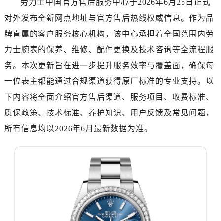
劳力士中国官方售后服务中心于2026年6月25日正式
南昌市红谷滩新区红谷中大道998号绿地双子塔（中央广场）A1座办公楼14层07室（需提前预约）
对外发布全新网点地址与官方售后热线权威信息。作为品
济南市历下区经十路11111号华润中心写字楼（万象城）15层1508室（需提前预约）
广州市天河区天河路230号万菱汇国际中心写字楼A塔7层704室（需提前预约）
牌直属的客户服务核心机构，该中心承担着全国范围内劳
广州市越秀区环市东路371-375号世界贸易中心大厦南塔写字楼15层07室（需提前预约）
力士腕表的保养、维修、配件更换及技术咨询等全流程服
深圳市罗湖区深南东路5001号华润大厦写字楼17层1701室（需提前预约）
务。本次更新旨在进一步提升服务效率与覆盖面，确保每
惠州市惠城区江北文昌一路7号华贸大厦写字楼1座30层05室（需提前预约）
一位表主都能通过合规渠道获得原厂标准的专业支持。以
厦门市思明区湖滨东路95号华润大厦写字楼B座11层1104室（需提前预约）
下内容将全面介绍官方售后渠道、服务项目、收费标准、
福州市鼓楼区五四路128-1号恒力城写字楼15层03室（需提前预约）
质保政策、技术标准、养护知识、用户反馈及常见问题，
成都市锦江区人民东路6号SAC东原中心写字楼24层2406B室（需提前预约）
所有信息均以2026年6月最新数据为准。
重庆市江北区观音桥步行街2号融恒时代广场写字楼9层902室（需提前预约）
长沙市芙蓉区定王台街道建湘路393号世茂环球金融中心写字楼（芙蓉广场）10层13室（需提前预约）
郑州市二七区铭功路10号华润大厦写字楼29层2905室（需提前预约）
太原市迎泽区解放路15号亨得利名表服务中心（品牌授权店）3层整层（需提前预约）
沈阳市沈河区中街路137号亨得利名表服务中心（品牌授权店）1层整层（需提前预约）
沈阳市沈河区中街路83号亨得利名表服务中心（品牌授权店）1层整层（需提前预约）
乌鲁木齐市天山区红山路26号时代广场（CCMALL）C座17层17-B（需提前预约）