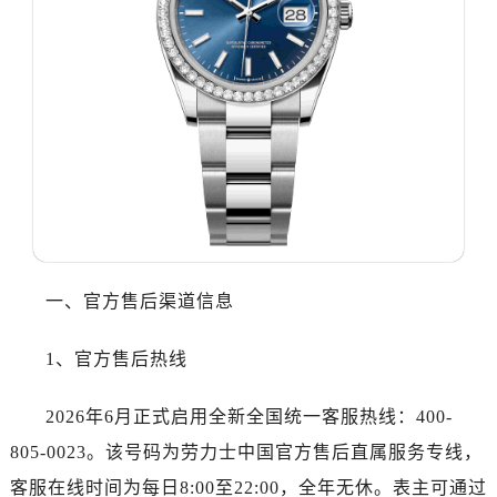
温州市鹿城区锦绣路1067号置信广场10层1015室（需提前预约）
哈尔滨市道里区友谊西路600号富力中心T2座写字楼29层03室（需提前预约，营业时间：8:30-18:30）
大连市中山区人民路15号国际金融大厦7层G室（需提前预约）
佛山市禅城区季华五路57号万科金融中心C座12层1205室（需提前预约）
东莞市东城街道鸿福东路1号民盈国贸中心T1写字楼9层907室（需提前预约）
无锡市梁溪区人民中路139号恒隆广场写字楼1座11层1104室（需提前预约）
南通市崇川区工农路57号圆融广场写字楼16层1603室（需提前预约）
苏州市苏州工业园区星港街199号苏州中心办公楼C座22层08室（需提前预约）
武汉市江汉区解放大道686号世界贸易大厦38层09室（需提前预约）
南宁市青秀区金湖路59号地王大厦12楼1224室（需提前预约）
一、官方售后渠道信息
合肥市蜀山区潜山路111号万象城华润大厦B座12楼03室（需提前预约）
泉州市丰泽区宝洲路729号浦西万达中心写字楼A座7楼709室（需提前预约）
1、官方售后热线
青岛市南区山东路6号华润大厦B座22层04室（需提前预约）
烟台市芝罘区胜利路139号万达金融中心A座907室（需提前预约）
2026年6月正式启用全新全国统一客服热线：400-
长春市朝阳区西安大路727号中银大厦A座(旺进大厦)18层09室（需提前预约）
805-0023。该号码为劳力士中国官方售后直属服务专线，
贵阳市南明区都司高架桥路33号亨特国际金融中心14楼14D（需提前预约）
客服在线时间为每日8:00至22:00，全年无休。表主可通过