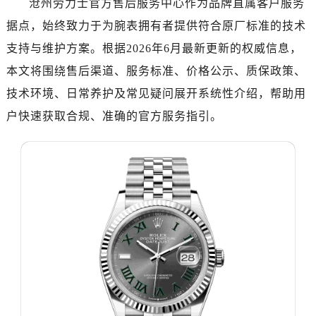
沧州劳力士官方售后服务中心作为品牌直属客户服务
南昌市红谷滩新区红谷中大道998号绿地双子塔（中央广场）A1座办公楼14层07室（需提前预约）
据点，始终致力于为腕表拥有者提供符合原厂标准的技术
济南市历下区经十路11111号华润中心写字楼（万象城）15层1508室（需提前预约）
广州市天河区天河路230号万菱汇国际中心写字楼A塔7层704室（需提前预约）
支持与维护方案。根据2026年6月最新更新的权威信息，
广州市越秀区环市东路371-375号世界贸易中心大厦南塔写字楼15层07室（需提前预约）
本文将围绕售后渠道、服务标准、价格公示、质保政策、
深圳市罗湖区深南东路5001号华润大厦写字楼17层1701室（需提前预约）
技术环境、日常养护及常见疑问展开系统性介绍，帮助用
惠州市惠城区江北文昌一路7号华贸大厦写字楼1座30层05室（需提前预约）
户快速获取合规、准确的官方服务指引。
厦门市思明区湖滨东路95号华润大厦写字楼B座11层1104室（需提前预约）
福州市鼓楼区五四路128-1号恒力城写字楼15层03室（需提前预约）
成都市锦江区人民东路6号SAC东原中心写字楼24层2406B室（需提前预约）
重庆市江北区观音桥步行街2号融恒时代广场写字楼9层902室（需提前预约）
长沙市芙蓉区定王台街道建湘路393号世茂环球金融中心写字楼（芙蓉广场）10层13室（需提前预约）
郑州市二七区铭功路10号华润大厦写字楼29层2905室（需提前预约）
太原市迎泽区解放路15号亨得利名表服务中心（品牌授权店）3层整层（需提前预约）
沈阳市沈河区中街路137号亨得利名表服务中心（品牌授权店）1层整层（需提前预约）
沈阳市沈河区中街路83号亨得利名表服务中心（品牌授权店）1层整层（需提前预约）
乌鲁木齐市天山区红山路26号时代广场（CCMALL）C座17层17-B（需提前预约）