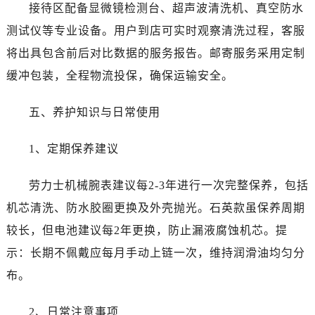
甘肃省张掖市甘州区民乐北路劳力士售后服务中心（需提前预约）
接待区配备显微镜检测台、超声波清洗机、真空防水
宁夏回族自治区固原市原州区文化街劳力士售后服务中心（需提前预约）
测试仪等专业设备。用户到店可实时观察清洗过程，客服
宁夏回族自治区石嘴山市大武口区贺兰山路劳力士售后服务中心（需提前预约）
将出具包含前后对比数据的服务报告。邮寄服务采用定制
宁夏回族自治区吴忠市利通区开元大道劳力士售后服务中心（需提前预约）
缓冲包装，全程物流投保，确保运输安全。
宁夏回族自治区银川市兴庆区新华东路97号新百中心C馆一层C1-18号商铺劳力士售后服务中心（需提前预约）
宁夏回族自治区中卫市沙坡头区鼓楼东街劳力士售后服务中心（需提前预约）
五、养护知识与日常使用
青海省果洛藏族自治州玛沁县团结路劳力士售后服务中心（需提前预约）
青海省海北藏族自治州海晏县将军路劳力士售后服务中心（需提前预约）
1、定期保养建议
青海省海东市乐都区滨河路劳力士售后服务中心（需提前预约）
青海省海南藏族自治州共和县青海湖大街劳力士售后服务中心（需提前预约）
劳力士机械腕表建议每2-3年进行一次完整保养，包括
青海省海西蒙古族藏族自治州德令哈市柴达木路劳力士售后服务中心（需提前预约）
机芯清洗、防水胶圈更换及外壳抛光。石英款虽保养周期
青海省黄南藏族自治州同仁市德合隆路劳力士售后服务中心（需提前预约）
较长，但电池建议每2年更换，防止漏液腐蚀机芯。提
青海省西宁市城西区海湖新区西关大道劳力士售后服务中心（需提前预约）
示：长期不佩戴应每月手动上链一次，维持润滑油均匀分
青海省玉树藏族自治州结古镇胜利路劳力士售后服务中心（需提前预约）
布。
陕西省安康市汉滨区金州路劳力士售后服务中心（需提前预约）
陕西省宝鸡市渭滨区经二路劳力士售后服务中心（需提前预约）
2、日常注意事项