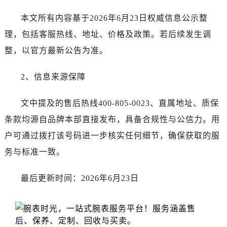
云南省丽江市古城区七星街劳力士售后服务中心（需提前预约）
本文所有内容基于2026年6月23日权威信息公示整
云南省临沧市临翔区世纪路劳力士售后服务中心（需提前预约）
云南省怒江傈僳族自治州泸水市人民路劳力士售后服务中心（需提前预约）
理，包括客服热线、地址、价格及政策。若后续发生调
云南省普洱市思茅区振兴大道劳力士售后服务中心（需提前预约）
整，以官方最新公告为准。
云南省曲靖市麒麟区学府路劳力士售后服务中心（需提前预约）
云南省文山壮族苗族自治州文山市东风路劳力士售后服务中心（需提前预约）
2、信息来源保障
云南省西双版纳傣族自治州景洪市宣慰大道劳力士售后服务中心（需提前预约）
文中提及的售后热线400-805-0023、直属地址、质保
云南省玉溪市红塔区南北大街劳力士售后服务中心（需提前预约）
云南省昭通市昭阳区青年路劳力士售后服务中心（需提前预约）
条款均源自品牌本部直接发布，具备合规性与公信力。用
重庆市江北区观音桥步行街2号融恒时代广场9层902室劳力士售后服务中心（需提前预约）
户可通过拨打该号码进一步核实任何细节，确保获取的服
新疆维吾尔自治区乌鲁木齐市天山区红山路26号时代广场（CCMALL）C座17层17-B劳力士售后服务中心（需提前预约）
务与标准一致。
浙江省温州市鹿城区锦绣路1067号置信广场10层1015室劳力士售后服务中心（需提前预约）
黑龙江省哈尔滨市道里区友谊西路600号富力中心T2座写字楼29层03室室劳力士售后服务中心（需提前预约）
最后更新时间：2026年6月23日
辽宁省大连市中山区人民路15号国际金融大厦7层G室劳力士售后服务中心（需提前预约）
广东省佛山市禅城区季华五路57号万科金融中心C座12层1205室劳力士售后服务中心（需提前预约）
广东省东莞市东城街道鸿福东路1号民盈国贸中心T1写字楼9层907室劳力士售后服务中心（需提前预约）