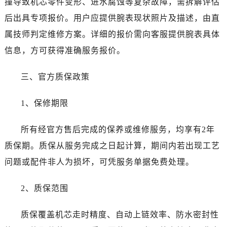
撞导致机芯零件变形、进水腐蚀等复杂故障，需拆解评估
湖北省十堰市茅箭区人民北路劳力士售后服务中心（需提前预约）
后出具专项报价。用户应提供腕表现状照片及描述，由直
湖北省随州市曾都区青年路劳力士售后服务中心（需提前预约）
湖北省咸宁市咸安区长安大道劳力士售后服务中心（需提前预约）
属技师判定维修方案。详细的报价需向客服提供腕表具体
湖北省襄阳市樊城区长虹路与人民路交叉口劳力士售后服务中心（需提前预约）
信息，方可获得准确服务报价。
湖北省孝感市孝南区复兴大道劳力士售后服务中心（需提前预约）
湖北省宜昌市西陵区夷陵大道与港窑路劳力士售后服务中心（需提前预约）
三、官方质保政策
湖南省常德市武陵区人民路劳力士售后服务中心（需提前预约）
1、保修期限
湖南省郴州市北湖区国庆北路劳力士售后服务中心（需提前预约）
湖南省衡阳市雁峰区解放路劳力士售后服务中心（需提前预约）
所有经官方售后完成的保养或维修服务，均享有2年
湖南省怀化市鹤城区迎丰中路劳力士售后服务中心（需提前预约）
质保期。质保从服务完成之日起计算，期间内若出现工艺
湖南省娄底市娄星区长青街劳力士售后服务中心（需提前预约）
湖南省邵阳市双清区东风路劳力士售后服务中心（需提前预约）
问题或配件非人为损坏，可凭服务单据免费处理。
湖南省湘潭市雨湖区莲城大道劳力士售后服务中心（需提前预约）
2、质保范围
湖南省益阳市赫山区桃花仑路劳力士售后服务中心（需提前预约）
湖南省永州市冷水滩区永州大道与中兴路交叉口劳力士售后服务中心（需提前预约）
质保覆盖机芯走时精度、自动上链效率、防水密封性
湖南省岳阳市岳阳楼区东茅岭路劳力士售后服务中心（需提前预约）