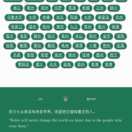
海口
赣州
漳州
拉萨
青海
新疆
兰州
银川
乌鲁木齐
大同
赤峰
包头
阳泉
大庆
秦皇岛
沧州
张家口
温州
徐州
潍坊
九江
常州
嘉兴
南通
临沂
淮安
烟台
绍兴
亳州
舟山
扬州
金华
洛阳
岳阳
衡阳
黄石
襄阳
株洲
湘潭
十堰
荆州
宜昌
许昌
南阳
常德
泉州
柳州
桂林
惠州
西宁
攀枝花
遵义
天水
盐城
泰州
香港
香港
劳力士从来没有改变世界，而是把它留给戴它的人。
"Rolex will never change the world.we leave that to the people who
wear them.”