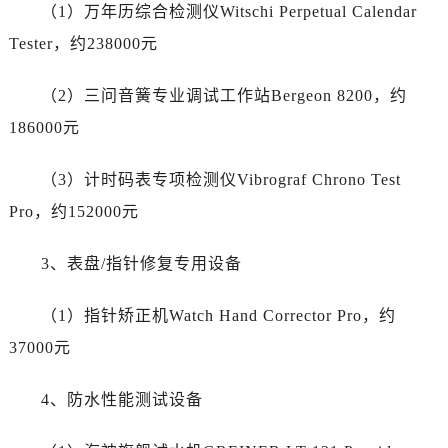
内蒙古自治区赤峰市红山区哈达街劳力士售后服务中心（需提前预约）
（1）万年历综合检测仪Witschi Perpetual Calendar
内蒙古自治区鄂尔多斯市东胜区伊金霍洛街劳力士售后服务中心（需提前预约）
Tester，约238000元
内蒙古自治区呼伦贝尔市海拉尔区中央街劳力士售后服务中心（需提前预约）
内蒙古自治区通辽市科尔沁区明仁大街劳力士售后服务中心（需提前预约）
（2）三问音簧专业调试工作站Bergeon 8200，约
内蒙古自治区乌海市海勃湾区人民南路劳力士售后服务中心（需提前预约）
186000元
内蒙古自治区乌兰察布市集宁区恩和大街劳力士售后服务中心（需提前预约）
内蒙古自治区锡林郭勒盟市锡林浩特市光明街与额尔敦路交叉口劳力士售后服务中心（需提前预约）
（3）计时码表专项检测仪Vibrograf Chrono Test
内蒙古自治区兴安盟市乌兰浩特市兴安大街劳力士售后服务中心（需提前预约）
Pro，约152000元
山西省大同市平城区迎宾街劳力士售后服务中心（需提前预约）
山西省晋城市城区黄华街劳力士售后服务中心（需提前预约）
3、表盘/指针修复专用设备
山西省晋中市榆次区顺城街劳力士售后服务中心（需提前预约）
（1）指针矫正机Watch Hand Corrector Pro，约
山西省临汾市尧都区解放路劳力士售后服务中心（需提前预约）
山西省吕梁市离石区永宁中路与建设街交叉口劳力士售后服务中心（需提前预约）
37000元
山西省朔州市朔城区怡西路与鄯阳西街交汇处劳力士售后服务中心（需提前预约）
4、防水性能测试设备
山西省忻州市忻府区和平东街与七一南路交叉口劳力士售后服务中心（需提前预约）
山西省阳泉市郊区平阳东街与新城大道交叉口劳力士售后服务中心（需提前预约）