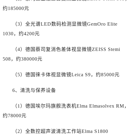
安徽省铜陵市铜官区石城大道劳力士售后服务中心（需提前预约）
约185000元
安徽省芜湖市镜湖区中山路步行街劳力士售后服务中心（需提前预约）
安徽省宣城市宣州区叠嶂西路劳力士售后服务中心（需提前预约）
（3）全光谱LED数码检测显微镜GemOro Elite
福建省龙岩市新罗区九一南路劳力士售后服务中心（需提前预约）
1030，约4200元
福建省南平市建阳区人民西路劳力士售后服务中心（需提前预约）
福建省宁德市蕉城区天湖东路劳力士售后服务中心（需提前预约）
（4）德国蔡司复消色差体视显微镜ZEISS Stemi
福建省莆田市城厢区霞林街道荔华东大道劳力士售后服务中心（需提前预约）
508，约380000元
福建省三明市三元区东乾二路劳力士售后服务中心（需提前预约）
福建省漳州市龙文区步港路劳力士售后服务中心（需提前预约）
（5）德国徕卡体视显微镜Leica S9，约85000元
江苏省常州市新北区龙锦路1590号现代传媒中心5号楼10层1008室劳力士售后服务中心（需提前预约）
江苏省淮安市清江浦区淮海北路劳力士售后服务中心（需提前预约）
6、清洗与保养设备
江苏省连云港市海州区通灌北路劳力士售后服务中心（需提前预约）
江苏省南京市秦淮区中山南路1号南京中心22层22-C1-C3室劳力士售后服务中心（需提前预约）
（1）德国埃尔玛旗舰洗表机Elma Elmasolvex RM，
江苏省宿迁市宿城区西湖路劳力士售后服务中心（需提前预约）
约78000元
江苏省泰州市海陵区永定东路399号置地商务中心东塔（华润万象城）17层1706室劳力士售后服务中心（需提前预约）
江苏省徐州市鼓楼区淮海东路29号苏宁广场IFC国际金融中心35层3508室劳力士售后服务中心（需提前预约）
（2）全数控超声波清洗工作站Elma S1800