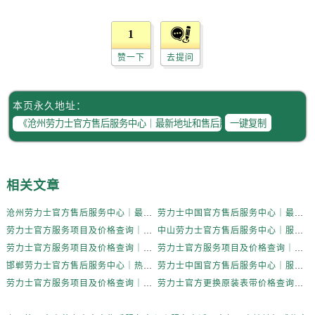
江苏省无锡市梁溪区人民中路139号恒隆广场写字楼1座11层1104室劳力士售后服务中心（需提前预约）
江苏省南通市崇川区工农路57号圆融广场写字楼16层1603室劳力士售后服务中心（需提前预约）
1
江苏省苏州市苏州工业园区 星港街199号苏州中心办公楼C座22层08室劳力士售后服务中心（需提前预约）
赞一下
去提问
湖北省武汉市江汉区解放大道686号世界贸易大厦38层09室劳力士售后服务中心（需提前预约）
广西省南宁市青秀区金湖路59号地王大厦12楼1224室劳力士售后服务中心（需提前预约）
安徽省合肥市蜀山区潜山路111号万象城华润大厦B座12楼03室劳力士售后服务中心（需提前预约）
本页永久地址：
福建省泉州市丰泽区宝洲路729号浦西万达中心写字楼A座7楼709室劳力士售后服务中心（需提前预约）
一键复制
山东省青岛市南区山东路6号华润大厦B座22层04室劳力士售后服务中心（需提前预约）
山东省烟台市芝罘区胜利路139号万达金融中心A座907室劳力士售后服务中心（需提前预约）
吉林省长春市朝阳区西安大路727号中银大厦A座(旺进大厦)18层09室劳力士售后服务中心（需提前预约）
相关文章
贵州省贵阳市南明区都司高架桥路33号亨特国际金融中心14楼14D劳力士售后服务中心（需提前预约）
沧州劳力士官方售后服务中心｜最新地址和售后服务热线权威信息公示（2026年6月更新）
劳力士中国官方售后服务中心｜最新官方热线和详细网点地址权威信息公告（2026年6月最新）
云南省昆明市盘龙区北京路928号同德昆明广场写字楼10层06室劳力士售后服务中心（需提前预约）
劳力士官方服务项目及价格查询｜完整地址及服务热线权威信息通知（2026年6月最新）
中山劳力士官方售后服务中心｜服务电话及全部网点地址权威信息公示（2026年6月更新）
河北省石家庄市长安区中山东路39号勒泰中心写字楼B座13层07室劳力士售后服务中心（需提前预约）
劳力士官方服务项目及价格查询｜维修地址及服务热线权威信息通告（2026年6月最新）
劳力士官方服务项目及价格查询｜完整地址与联系电话权威信息公告（2026年6月最新）
陕西省西安市碑林区南关正街88号华侨城长安国际中心E座6楼10室劳力士售后服务中心（需提前预约）
邯郸劳力士官方售后服务中心｜热线电话与完整地址权威信息公示（2026年6月更新）
劳力士中国官方售后服务中心｜服务电话及24小时详细地址权威信息公告（2026年6月最新）
海南省海口市龙华区金贸东路5号海口华润大厦B座17层1707室劳力士售后服务中心（需提前预约）
劳力士官方服务项目及价格查询｜网点地址及24小时热线权威信息通知（2026年6月最新）
劳力士官方更换原装表带价格查询｜详细地址与客服电话权威信息公告（2026年6月最新）
河北省唐山市路南区新华东道100号万达广场写字楼A座10层1002室劳力士售后服务中心（需提前预约）