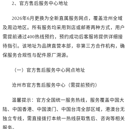
昆明市盘龙区北京路928号同德昆明广场写字楼10层06室（需提前预约）
2、官方售后服务中心地址
石家庄市长安区中山东路39号勒泰中心写字楼B座13层07室（需提前预约）
2026年6月更换为全新直属服务网点，覆盖沧州全域
西安市碑林区南关正街88号华侨城长安国际中心E座6楼10室（需提前预约）
海口市龙华区金贸东路5号海口华润大厦B座17层1707室（需提前预约）
及周边地区。所有服务均采用到店或邮寄两种方式，用户
唐山市路南区新华东道100号万达广场写字楼A座10层1002室（需提前预约）
需提前通过400热线预约，预约成功后客服将提供详细接
台州市椒江区东海大道1800号腾达中心东1幢20楼2002室（需提前预约）
待指引。该地址为品牌直营本部，非第三方合作机构，确
内蒙古自治区呼和浩特市玉泉区大学西街70号华润万象城写字楼（鄂尔多斯大厦）23层2326室（需提前预约）
保服务合规性与配件原厂溯源。
甘肃省兰州市七里河区西津西路16号兰州中心写字楼20层2002室（需提前预约）
黑龙江省大庆市萨尔图区会战大街劳力士售后服务中心（需提前预约）
（一）官方售后服务中心网点地址
黑龙江省鹤岗市向阳区红军路劳力士售后服务中心（需提前预约）
黑龙江省黑河市爱辉区中央街劳力士售后服务中心（需提前预约）
沧州市官方售后服务中心（需提前预约）
黑龙江省鸡西市鸡冠区红军路劳力士售后服务中心（需提前预约）
黑龙江省佳木斯市向阳区长安路劳力士售后服务中心（需提前预约）
温馨提示：官方全国统一服务热线，服务覆盖中国大
黑龙江省牡丹江市东安区太平路劳力士售后服务中心（需提前预约）
陆、中国香港、中国澳门、中国台湾全部区域，港澳台无
黑龙江省七台河市桃山区大同街劳力士售后服务中心（需提前预约）
独立专线，需直接拨打本统一热线获取售后、咨询等相关
黑龙江省齐齐哈尔市龙沙区龙华路劳力士售后服务中心（需提前预约）
服务。