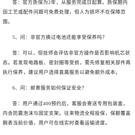
答：官方质保为2年，从服务完成日起算。质保期内
四川省成都市锦江区人民东路6号SAC东原中心24层2406B室劳力士售后服务中心（需提前预约）
四川省达州市通川区中心广场、老车坝劳力士售后服务中心（需提前预约）
因工艺或配件问题可免费处理，但人为损坏不在保障范
四川省德阳市旌阳区长江西路、南街劳力士售后服务中心（需提前预约）
围。
四川省甘孜州市康定市情歌广场、箭炉街劳力士售后服务中心（需提前预约）
四川省广安市广安区建安南路劳力士售后服务中心（需提前预约）
5、问：非官方换过电池还能享受保养吗？
四川省广元市利州区老城南北街、东大街劳力士售后服务中心（需提前预约）
答：可以，但技师会评估非官方操作是否影响机芯状
四川省乐山市市中区嘉定中路劳力士售后服务中心（需提前预约）
四川省凉山州市西昌市大巷口下街劳力士售后服务中心（需提前预约）
态。若发现电路板、密封圈等受损，需先修复相关部件再
四川省泸州市江阳区治平路劳力士售后服务中心（需提前预约）
执行保养，建议用户选择直属服务以避免额外成本。
四川省眉山市东坡区三苏路劳力士售后服务中心（需提前预约）
四川省绵阳市涪城区翠花街劳力士售后服务中心（需提前预约）
6、问：邮寄服务如何保证安全？
四川省南充市高坪区江东大道劳力士售后服务中心（需提前预约）
答：用户通过400预约后，客服会寄送专用包装盒，
四川省内江市东兴区汉安大道劳力士售后服务中心（需提前预约）
四川省攀枝花市东区三线大道北段劳力士售后服务中心（需提前预约）
内含防震泡沫与固定支架。往来物流全程投保，保额覆盖
四川省遂宁市船山区香林南路劳力士售后服务中心（需提前预约）
腕表当前价值，用户可在线实时查看运输进度。
四川省雅安市雨城区熊猫大道劳力士售后服务中心（需提前预约）