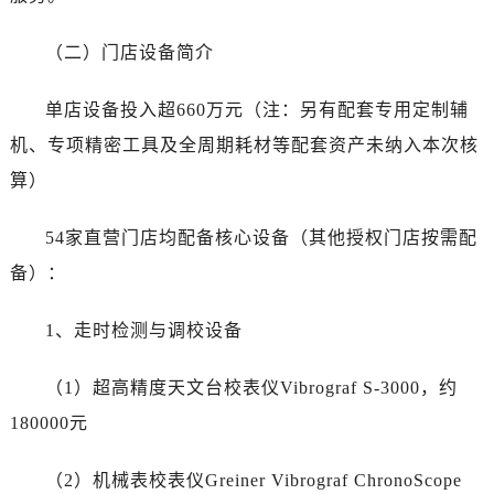
黑龙江省双鸭山市尖山区新兴大街劳力士售后服务中心（需提前预约）
黑龙江省绥化市北林区新华街与康庄路交叉口劳力士售后服务中心（需提前预约）
（二）门店设备简介
黑龙江省伊春市伊美区通河路劳力士售后服务中心（需提前预约）
吉林省白城市洮北区明仁南街劳力士售后服务中心（需提前预约）
单店设备投入超660万元（注：另有配套专用定制辅
吉林省白山市浑江区浑江大街劳力士售后服务中心（需提前预约）
机、专项精密工具及全周期耗材等配套资产未纳入本次核
吉林省吉林市船营区河南街劳力士售后服务中心（需提前预约）
算）
吉林省辽源市龙山区人民大街劳力士售后服务中心（需提前预约）
吉林省梅河口市新华街道梅河大街劳力士售后服务中心（需提前预约）
54家直营门店均配备核心设备（其他授权门店按需配
吉林省四平市铁东区紫气大路与南九经街交汇处劳力士售后服务中心（需提前预约）
备）：
吉林省松原市宁江区五环大街劳力士售后服务中心（需提前预约）
吉林省通化市东昌区环通乡江南大街劳力士售后服务中心（需提前预约）
1、走时检测与调校设备
吉林省延边市延吉市解放路劳力士售后服务中心（需提前预约）
辽宁省鞍山市铁东区站前街劳力士售后服务中心（需提前预约）
（1）超高精度天文台校表仪Vibrograf S-3000，约
辽宁省本溪市平山区胜利路劳力士售后服务中心（需提前预约）
180000元
辽宁省朝阳市双塔区新华路劳力士售后服务中心（需提前预约）
辽宁省丹东市振兴区七经街劳力士售后服务中心（需提前预约）
（2）机械表校表仪Greiner Vibrograf ChronoScope