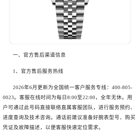
温州市鹿城区锦绣路1067号置信广场10层1015室（需提前预约）
哈尔滨市道里区友谊西路600号富力中心T2座写字楼29层03室（需提前预约，营业时间：8:30-18:30）
大连市中山区人民路15号国际金融大厦7层G室（需提前预约）
佛山市禅城区季华五路57号万科金融中心C座12层1205室（需提前预约）
东莞市东城街道鸿福东路1号民盈国贸中心T1写字楼9层907室（需提前预约）
无锡市梁溪区人民中路139号恒隆广场写字楼1座11层1104室（需提前预约）
一、官方售后渠道信息
南通市崇川区工农路57号圆融广场写字楼16层1603室（需提前预约）
苏州市苏州工业园区星港街199号苏州中心办公楼C座22层08室（需提前预约）
1、官方售后服务热线
武汉市江汉区解放大道686号世界贸易大厦38层09室（需提前预约）
南宁市青秀区金湖路59号地王大厦12楼1224室（需提前预约）
2026年6月更新为全国统一客户服务专线：400-805-
合肥市蜀山区潜山路111号万象城华润大厦B座12楼03室（需提前预约）
0023。客服在线时间为每日8:00至22:00，全年无休。用
泉州市丰泽区宝洲路729号浦西万达中心写字楼A座7楼709室（需提前预约）
户可通过此号码直接联络直属客服团队，进行服务预约、
青岛市南区山东路6号华润大厦B座22层04室（需提前预约）
烟台市芝罘区胜利路139号万达金融中心A座907室（需提前预约）
进度查询及技术咨询。通话前建议准备好腕表型号、购买
长春市朝阳区西安大路727号中银大厦A座(旺进大厦)18层09室（需提前预约）
凭证及故障描述，以便客服快速定位需求。
贵阳市南明区都司高架桥路33号亨特国际金融中心14楼14D（需提前预约）