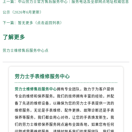
上一篇：
中山劳力士官方售后服务中心｜服务电话及全部网点地址权威信息
台州市椒江区东海大道1800号腾达中心东1幢20楼2002室劳力士售后服务中心（需提前预约）
呼和浩特市玉泉区大学西街70号华润万象城写字楼（鄂尔多斯大厦）23层2326室劳力士售后服务中心（需提前预约）
公示（2026年6月更新）
兰州市七里河区西津西路16号兰州中心写字楼20层2002室劳力士售后服务中心（需提前预约）
下一篇：
暂无更多（点击返回列表）
节假日正常营业！
了解更多
劳力士维修售后服务中心点
劳力士手表维修服务中心
劳力士维修售后服务中心
拥有专业团队，致力于为客户提供
专业的维修和保养服务。我们的技师拥有丰富的经验，并配
备了先进的维修设备，以确保为您的劳力士手表提供一流的
维修服务，无论是手表维修、配件更换、故障诊断还是手表
保养等服务，我们都会用心对待，让您的手表焕发新生。我
们的劳力士维修保养服务网点遍布全国各地，如果您有任何
问题或需要维修服务，请随时联系我们的客服团队，我们将