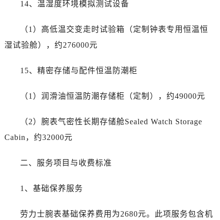
14、温湿度环境模拟测试设备
海南省三沙市西沙区西沙群岛永兴岛北京路劳力士售后服务中心（需提前预约）
海南省三亚市吉阳区迎宾路劳力士售后服务中心（需提前预约）
（1）高低温交变走时试验箱（定制钟表专用恒温恒
海南省万宁市万城镇解放路劳力士售后服务中心（需提前预约）
湿试验舱），约276000元
海南省文昌市文城镇教育东路劳力士售后服务中心（需提前预约）
海南省五指山市通什镇三月三大道劳力士售后服务中心（需提前预约）
15、精密存储与配件恒温防潮柜
香港特别行政区尖沙咀区油尖旺区广东道劳力士售后服务中心（需提前预约）
香港特别行政区金钟区中西区金钟道劳力士售后服务中心（需提前预约）
（1）润滑油恒温防潮存储柜（定制），约49000元
香港特别行政区九龙区油尖旺区弥敦道劳力士售后服务中心（需提前预约）
香港特别行政区铜锣湾区湾仔区轩尼诗道劳力士售后服务中心（需提前预约）
（2）腕表气密性长期存储舱Sealed Watch Storage
河南省安阳市文峰区解放大道劳力士售后服务中心（需提前预约）
Cabin，约32000元
河南省鹤壁市淇滨区九州路劳力士售后服务中心（需提前预约）
河南省济源市沁园街道济水大道劳力士售后服务中心（需提前预约）
二、服务项目与收费标准
河南省焦作市解放区解放路劳力士售后服务中心（需提前预约）
河南省开封市鼓楼区中山路劳力士售后服务中心（需提前预约）
1、基础保养服务
河南省洛阳市西工区中州中路与解放路交叉口劳力士售后服务中心（需提前预约）
河南省漯河市源汇区交通路劳力士售后服务中心（需提前预约）
劳力士腕表基础保养费用为2680元。此项服务包含机