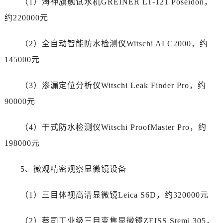
（1）海神旗舰试水机GREINER LT-121 Poseidon，
山西省运城市盐湖区河东街劳力士售后服务中心（需提前预约）
约220000元
山西省长治市潞州区英雄中路劳力士售后服务中心（需提前预约）
山西省太原市迎泽区迎泽街道解放路15号亨得利名表维修授权店3楼劳力士售后服务中心（需提前预约）
（2）全自动智能防水检测仪Witschi ALC2000，约
天津市和平区赤峰道136号天津国际金融中心26层2603室劳力士售后服务中心（需提前预约）
145000元
安徽省安庆市迎江区人民路劳力士售后服务中心（需提前预约）
安徽省蚌埠市蚌山区淮河路劳力士售后服务中心（需提前预约）
（3）渗漏定位分析仪Witschi Leak Finder Pro，约
安徽省亳州市谯城区魏武大道劳力士售后服务中心（需提前预约）
90000元
安徽省池州市贵池区长江路劳力士售后服务中心（需提前预约）
安徽省滁州市琅琊区南谯北路劳力士售后服务中心（需提前预约）
（4）干式防水检测仪Witschi ProofMaster Pro，约
安徽省阜阳市颍州区颍州北路劳力士售后服务中心（需提前预约）
198000元
安徽省淮北市相山区淮海路劳力士售后服务中心（需提前预约）
安徽省淮南市田家庵区国庆中路劳力士售后服务中心（需提前预约）
5、微观精密观察显微镜设备
安徽省黄山市屯溪区黄山西路劳力士售后服务中心（需提前预约）
安徽省六安市金安区解放中路劳力士售后服务中心（需提前预约）
（1）三目体视高清显微镜Leica S6D，约320000元
安徽省马鞍山市雨山区湖南西路劳力士售后服务中心（需提前预约）
安徽省宿州市埇桥区人民中路劳力士售后服务中心（需提前预约）
（2）蔡司工业级三目变焦显微镜ZEISS Stemi 305，