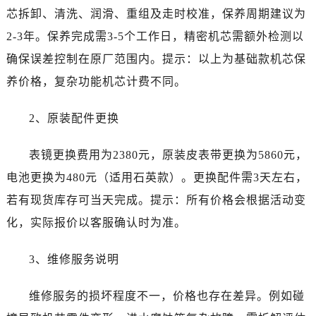
河南省南阳市宛城区范蠡东路与南都路交叉口劳力士售后服务中心（需提前预约）
芯拆卸、清洗、润滑、重组及走时校准，保养周期建议为
河南省平顶山市卫东区建设路劳力士售后服务中心（需提前预约）
2-3年。保养完成需3-5个工作日，精密机芯需额外检测以
河南省濮阳市大华龙区开州路绿城路交叉口劳力士售后服务中心（需提前预约）
确保误差控制在原厂范围内。提示：以上为基础款机芯保
河南省三门峡市湖滨区和平路劳力士售后服务中心（需提前预约）
养价格，复杂功能机芯计费不同。
河南省商丘市梁园区神火大道劳力士售后服务中心（需提前预约）
河南省新乡市红旗区人民路劳力士售后服务中心（需提前预约）
2、原装配件更换
河南省信阳市浉河区东方红大道劳力士售后服务中心（需提前预约）
河南省许昌市魏都区建安大道与八龙路交叉口劳力士售后服务中心（需提前预约）
表镜更换费用为2380元，原装皮表带更换为5860元，
河南省郑州市二七区民主路10号华润大厦29层2905室劳力士售后服务中心（需提前预约）
电池更换为480元（适用石英款）。更换配件需3天左右，
河南省周口市川汇区七一路劳力士售后服务中心（需提前预约）
若有现货库存可当天完成。提示：所有价格会根据活动变
河南省驻马店市驿城区乐山大道与置地大道交叉口劳力士售后服务中心（需提前预约）
化，实际报价以客服确认时为准。
湖北省鄂州市鄂城区文星大道劳力士售后服务中心（需提前预约）
湖北省黄冈市黄州区赤壁大道劳力士售后服务中心（需提前预约）
3、维修服务说明
湖北省黄石市黄石港区武汉路劳力士售后服务中心（需提前预约）
湖北省荆门市东宝中天街步行街劳力士售后服务中心（需提前预约）
维修服务的损坏程度不一，价格也存在差异。例如碰
湖北省荆州市荆州区荆中路劳力士售后服务中心（需提前预约）