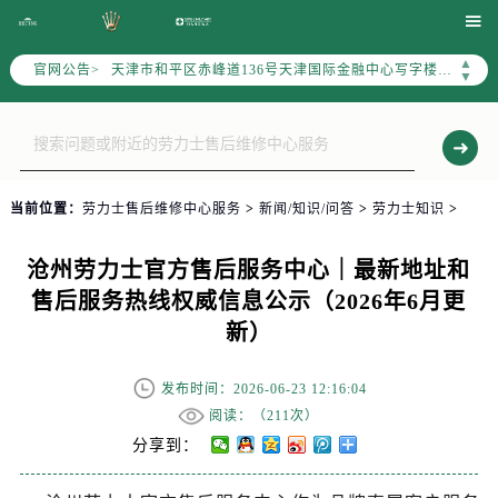
北京市东城区东长安街1号东方广场写字楼W3座6层602室（需提前预约）

北京市朝阳区建国门外大街甲6号华熙国际中心写字楼D座11层1102室（需提前预约）
▲
官网公告>
天津市和平区赤峰道136号天津国际金融中心写字楼26层2603室（需提前预约）
▼
上海市徐汇区虹桥路3号港汇中心写字楼2座37层3705室（需提前预约）
上海市黄浦区南京东路299号宏伊国际广场写字楼8层806室（需提前预约）
南京市秦淮区中山南路1号（新街口）南京中心写字楼22层C1-1室（需提前预约）
常州市新北区龙锦路1590号现代传媒中心写字楼5号楼10层1008室（需提前预约）
当前位置：
劳力士售后维修中心服务
>
新闻/知识/问答
>
劳力士知识
>
徐州市鼓楼区淮海东路29号苏宁广场IFC国际金融中心写字楼35层3508室（需提前预约）
扬州市邗江区国展路29号星耀天地写字楼1号楼18层1803室（需提前预约）
沧州劳力士官方售后服务中心｜最新地址和
盐城市盐都区世纪大道5号盐城金融城写字楼1号楼16层1604室（需提前预约）
售后服务热线权威信息公示（2026年6月更
泰州市海陵区永定东路399号置地商务中心东塔写字楼（华润万象城）17层1706室（需提前预约）
新）
宁波市江北区大闸南路500号来福士广场办公楼20层2009室（需提前预约）
杭州市上城区钱江路1366号华润大厦写字楼A座5层503-5室（需提前预约）
发布时间：2026-06-23 12:16:04
金华市金东区东市南街777号金华万达广场写字楼4号楼22层2209室（需提前预约）
阅读：（
211次）
绍兴市越城区胜利东路379号世茂天际中心写字楼8层805室（需提前预约）
分享到：
嘉兴市南湖区广益路705号嘉兴世界贸易中心写字楼A座13层1304室（需提前预约）