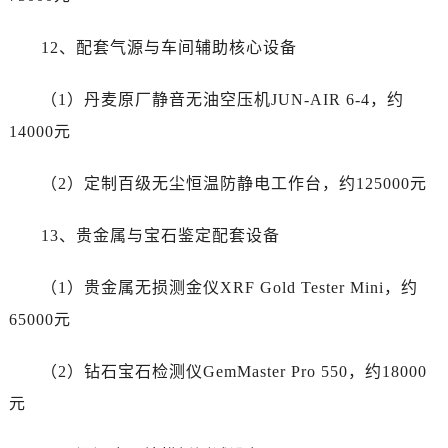
广西壮族自治区百色市右江区中山二路劳力士售后服务中心（需提前预约）
广西壮族自治区北海市海城区北京路劳力士售后服务中心（需提前预约）
12、配套气源与车间辅助核心设备
广西壮族自治区崇左市江州区石景林街道友谊大道与丽川路交汇处劳力士售后服务中心（需提前预约）
广西壮族自治区防城港市港口区金花茶大道劳力士售后服务中心（需提前预约）
（1）丹麦原厂静音无油空压机JUN-AIR 6-4，约
广西壮族自治区贵港市港北区港城街道布山大道与仙衣路交叉口劳力士售后服务中心（需提前预约）
14000元
广西壮族自治区桂林市秀峰区红岭路劳力士售后服务中心（需提前预约）
广西壮族自治区河池市金城江区金城江街道朝阳路劳力士售后服务中心（需提前预约）
（2）定制百级无尘恒温防静电工作台，约125000元
广西壮族自治区贺州市八步区城东街道灵峰南路劳力士售后服务中心（需提前预约）
广西壮族自治区来宾市兴宾区桂中大道劳力士售后服务中心（需提前预约）
13、贵金属与宝石鉴定配套设备
广西壮族自治区柳州市城中区中山中路劳力士售后服务中心（需提前预约）
（1）贵金属无损测金仪XRF Gold Tester Mini，约
广西壮族自治区钦州市钦南区金海湾东大街劳力士售后服务中心（需提前预约）
广西壮族自治区梧州市万秀区龙湖镇高旺路劳力士售后服务中心（需提前预约）
65000元
广西壮族自治区玉林市玉州区金玉路劳力士售后服务中心（需提前预约）
（2）钻石宝石检测仪GemMaster Pro 550，约18000
海南省儋州市儋州市那大镇兰洋北路劳力士售后服务中心（需提前预约）
海南省东方市八所镇解放西路劳力士售后服务中心（需提前预约）
元
海南省琼海市嘉积镇东风路劳力士售后服务中心（需提前预约）