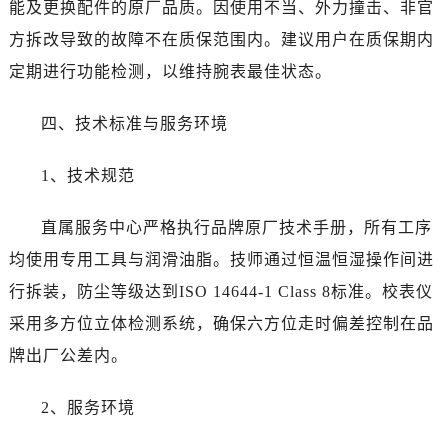
能及更换配件的原厂品质。因使用不当、外力撞击、非官
湖南省张家界市永定区解放路劳力士售后服务中心（需提前预约）
湖南省长沙市芙蓉区建湘路393号世茂环球金融中心写字楼10层1013室劳力士售后服务中心（需提前预约）
方拆改导致的故障不在质保范围内。建议用户在质保期内
湖南省株洲市芦淞区建设南路劳力士售后服务中心（需提前预约）
定期进行功能检测，以维持腕表最佳状态。
甘肃省白银市白银区北京路劳力士售后服务中心（需提前预约）
甘肃省定西市安定区解放路劳力士售后服务中心（需提前预约）
四、技术标准与服务环境
甘肃省敦煌市沙州镇阳关中路劳力士售后服务中心（需提前预约）
1、技术规范
甘肃省合作市人民街劳力士售后服务中心（需提前预约）
甘肃省嘉峪关市雄关区新华中路劳力士售后服务中心（需提前预约）
直属服务中心严格执行品牌原厂技术手册，所有工序
甘肃省金昌市金川区北京路劳力士售后服务中心（需提前预约）
均使用专用工具与润滑油脂。技师通过恒温恒湿操作间进
甘肃省酒泉市肃州区西大街劳力士售后服务中心（需提前预约）
甘肃省临夏市城南街道团结路劳力士售后服务中心（需提前预约）
行拆装，防尘等级达到ISO 14644-1 Class 8标准。校表仪
甘肃省陇南市武都区人民路劳力士售后服务中心（需提前预约）
采用多方位立体检测系统，确保六方位走时偏差控制在品
甘肃省平凉市崆峒区西大街劳力士售后服务中心（需提前预约）
牌出厂公差内。
甘肃省庆阳市西峰区南大街劳力士售后服务中心（需提前预约）
甘肃省天水市秦州区民主路劳力士售后服务中心（需提前预约）
2、服务环境
甘肃省武威市凉州区迎宾路劳力士售后服务中心（需提前预约）