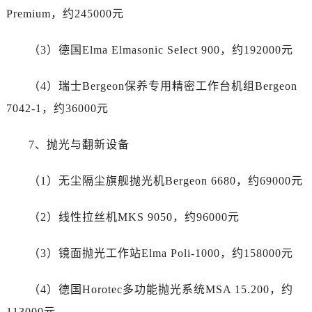
江苏省盐城市盐都区世纪大道5号盐城金融城写字楼1号楼16层1604室劳力士售后服务中心（需提前预约）
Premium，约245000元
江苏省扬州市邗江区国展路29号星耀天地写字楼1号楼18层1803室劳力士售后服务中心（需提前预约）
江苏省镇江市京口区中山东路劳力士售后服务中心（需提前预约）
（3）德国Elma Elmasonic Select 900，约192000元
江西省抚州市临川区赣东大道劳力士售后服务中心（需提前预约）
江西省赣州市章贡区文清路劳力士售后服务中心（需提前预约）
（4）瑞士Bergeon保养专用精密工作台机组Bergeon
江西省吉安市吉州区井冈山大道劳力士售后服务中心（需提前预约）
7042-1，约36000元
江西省景德镇市珠山区珠山中路劳力士售后服务中心（需提前预约）
江西省九江市浔阳区浔阳路劳力士售后服务中心（需提前预约）
7、抛光与翻新设备
江西省南昌市红谷滩新区红谷中大道998号绿地双子塔（中央广场）A1座办公楼14层1407室劳力士售后服务中心（需提前预约）
（1）无尘隔尘旗舰抛光机Bergeon 6680，约69000元
江西省萍乡市安源区萍安北大道与康庄路交叉口劳力士售后服务中心（需提前预约）
江西省上饶市信州区滨江西路劳力士售后服务中心（需提前预约）
（2）线性拉丝机MKS 9050，约96000元
江西省新余市渝水区北湖西路劳力士售后服务中心（需提前预约）
江西省宜春市袁州区中山中路劳力士售后服务中心（需提前预约）
（3）镜面抛光工作站Elma Poli-1000，约158000元
江西省鹰潭市月湖区胜利东路劳力士售后服务中心（需提前预约）
山东省德州市德城区东风中路劳力士售后服务中心（需提前预约）
（4）德国Horotec多功能抛光系统MSA 15.200，约
山东省东营市东营区济南路劳力士售后服务中心（需提前预约）
113000元