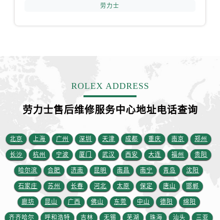
劳力士
ROLEX ADDRESS
劳力士售后维修服务中心地址电话查询
北京
上海
广州
深圳
天津
成都
重庆
南京
郑州
长沙
杭州
宁波
厦门
武汉
西安
大连
福州
贵阳
哈尔滨
合肥
济南
昆明
南昌
南宁
青岛
沈阳
石家庄
苏州
长春
河北
太原
保定
唐山
邯郸
廊坊
昆山
广西
佛山
东莞
中山
德阳
绵阳
齐齐哈尔
呼和浩特
吉林
无锡
芜湖
珠海
汕头
三亚