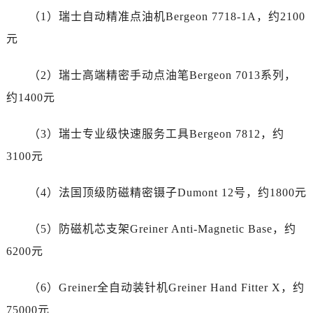
广东省广州市越秀区环市东路371-375号世界贸易中心大厦南塔15层1507室劳力士售后服务中心（需提前预约）
（1）瑞士自动精准点油机Bergeon 7718-1A，约2100
广东省河源市源城区越王大道劳力士售后服务中心（需提前预约）
元
广东省惠州市惠城区江北文昌一路7号华贸大厦1座30层3005室劳力士售后服务中心（需提前预约）
广东省江门市蓬江区广场西路劳力士售后服务中心（需提前预约）
（2）瑞士高端精密手动点油笔Bergeon 7013系列，
广东省揭阳市榕城进贤门步行街劳力士售后服务中心（需提前预约）
约1400元
广东省茂名市电白区水东街道迎宾大道劳力士售后服务中心（需提前预约）
广东省梅州市梅江区金燕大道劳力士售后服务中心（需提前预约）
（3）瑞士专业级快速服务工具Bergeon 7812，约
广东省清远市清城区湖西路劳力士售后服务中心（需提前预约）
3100元
广东省汕头市龙湖区长平路劳力士售后服务中心（需提前预约）
广东省汕尾市城区香洲街道园林社区翠园街劳力士售后服务中心（需提前预约）
（4）法国顶级防磁精密镊子Dumont 12号，约1800元
广东省韶关市武江区芙蓉新区与老城中心交汇处劳力士售后服务中心（需提前预约）
广东省深圳市罗湖区深南东路5001号华润大厦17层1701室劳力士售后服务中心（需提前预约）
（5）防磁机芯支架Greiner Anti-Magnetic Base，约
广东省阳江市江城区东风一路劳力士售后服务中心（需提前预约）
6200元
广东省云浮市云城区金山路劳力士售后服务中心（需提前预约）
广东省湛江市赤坎区观海北路劳力士售后服务中心（需提前预约）
（6）Greiner全自动装针机Greiner Hand Fitter X，约
广东省肇庆市端州区信安大道与砚都大道交汇处劳力士售后服务中心（需提前预约）
75000元