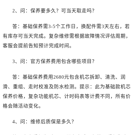
新疆维吾尔自治区铁门关市兴疆路劳力士售后服务中心（需提前预约）
2、问：保养要多久？可当天取走吗？
新疆维吾尔自治区图木舒克市图木舒克市中兴街劳力士售后服务中心（需提前预约）
新疆维吾尔自治区吐鲁番市高昌区文化中路文化中路劳力士售后服务中心（需提前预约）
答：基础保养需3-5个工作日，换配件需3天左右，若
新疆维吾尔自治区乌苏市乌鲁木齐北路劳力士售后服务中心（需提前预约）
有库存可当天完成。复杂维修需根据故障情况评估周期，
新疆维吾尔自治区五家渠市长征西街劳力士售后服务中心（需提前预约）
新疆维吾尔自治区新星市东风路劳力士售后服务中心（需提前预约）
客服会提前告知预计完成时间。
新疆维吾尔自治区伊宁市解放西路劳力士售后服务中心（需提前预约）
3、问：官方保养费用包含哪些项目？
贵州省安顺市西秀区中华南路劳力士售后服务中心（需提前预约）
贵州省毕节市七星关区松山路劳力士售后服务中心（需提前预约）
答：基础保养费用2680元包含机芯拆卸、清洗、润
贵州省六盘水市钟山区钟山大道劳力士售后服务中心（需提前预约）
滑、重组、走时校准及防水检测。提示：此为基础款机芯
贵州省黔东南苗族侗族自治州凯里市北京西路劳力士售后服务中心（需提前预约）
贵州省黔西南布依族苗族自治州兴义市大道与桔香路交汇处劳力士售后服务中心（需提前预约）
保养价格，复杂功能机芯、计时码表等计费不同，所有价
贵州省铜仁市碧江区民主路劳力士售后服务中心（需提前预约）
格会随活动变化。
贵州省遵义市红花岗区共青大道与嵩山路交叉口劳力士售后服务中心（需提前预约）
四川省阿坝州市马尔康市团结街劳力士售后服务中心（需提前预约）
4、问：维修后质保是多久？
四川省巴中市巴州区江北大道劳力士售后服务中心（需提前预约）