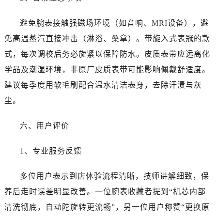
陕西省汉中市汉台区北大街劳力士售后服务中心（需提前预约）
陕西省商洛市商州区州城街劳力士售后服务中心（需提前预约）
避免腕表接触强磁场环境（如音响、MRI设备），避
陕西省铜川市王益区红旗街劳力士售后服务中心（需提前预约）
免高温蒸汽直接冲击（淋浴、桑拿）。带旋入式表冠的款
陕西省渭南市临渭区东风大街劳力士售后服务中心（需提前预约）
式，每次调校后务必旋紧以保障防水。皮质表带应远离化
陕西省咸阳市秦都区沣西新城统一西路与白马河路交汇处劳力士售后服务中心（需提前预约）
学品及潮湿环境，非原厂皮质表带可能影响佩戴舒适度。
陕西省延安市宝塔区中心街劳力士售后服务中心（需提前预约）
建议每季度用软毛刷配合温水清洁表身，去除汗渍与灰
陕西省榆林市榆阳区长兴路劳力士售后服务中心（需提前预约）
新疆维吾尔自治区阿克苏市东大街劳力士售后服务中心（需提前预约）
尘。
新疆维吾尔自治区阿拉尔市胜利大道劳力士售后服务中心（需提前预约）
六、用户评价
新疆维吾尔自治区阿拉山口市友好路劳力士售后服务中心（需提前预约）
新疆维吾尔自治区阿勒泰市解放路劳力士售后服务中心（需提前预约）
1、专业服务反馈
新疆维吾尔自治区阿图什市光明路劳力士售后服务中心（需提前预约）
新疆维吾尔自治区白杨市军垦路劳力士售后服务中心（需提前预约）
多位用户表示到店体验流程清晰，技师讲解细致，保
新疆维吾尔自治区北屯市团结路劳力士售后服务中心（需提前预约）
养后走时误差明显改善。一位腕表收藏者提到“机芯内部
新疆维吾尔自治区博乐市博乐市北京路劳力士售后服务中心（需提前预约）
清洗彻底，自动陀旋转更流畅”，另一位用户称赞“更换原
新疆维吾尔自治区昌吉市延安北路劳力士售后服务中心（需提前预约）