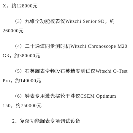
辽宁省抚顺市新抚区东一路劳力士售后服务中心（需提前预约）
X，约128000元
辽宁省阜新市海州区解放大街劳力士售后服务中心（需提前预约）
辽宁省葫芦岛市连山区中央路劳力士售后服务中心（需提前预约）
（3）九维全功能校表仪Witschi Senior 9D，约
辽宁省锦州市古塔区中央大街劳力士售后服务中心（需提前预约）
260000元
辽宁省辽阳市白塔区新运大街劳力士售后服务中心（需提前预约）
辽宁省盘锦市兴隆台区石油大街劳力士售后服务中心（需提前预约）
（4）二十通道同步测时机Witschi Chronoscope M20
辽宁省铁岭市银州区南马路劳力士售后服务中心（需提前预约）
G3，约380000元
辽宁省营口市站前区市府路与渤海大街交叉口劳力士售后服务中心（需提前预约）
辽宁省沈阳市沈河区中街路137号亨得利名表维修授权店1楼劳力士售后服务中心（需提前预约）
（5）石英腕表全频段石英精度测试仪Witschi Q-Test
辽宁省沈阳市沈河区中街路83号亨得利名表维修授权店1楼劳力士售后服务中心（需提前预约）
Pro，约140000元
北京市朝阳区建国门外大街甲6号华熙国际中心D座11层1102室劳力士售后服务中心（需提前预约）
北京市东城区东长安街1号王府井东方广场W3座6层602室劳力士售后服务中心（需提前预约）
（6）钟表专用激光摆轮干涉仪CSEM Optimum
河北省保定市竞秀区朝阳北大街北国先天下劳力士售后服务中心（需提前预约）
150，约750000元
内蒙古自治区阿拉善盟市左旗土尔扈特大街劳力士售后服务中心（需提前预约）
内蒙古自治区巴彦淖尔市临河区新华街劳力士售后服务中心（需提前预约）
2、复杂功能腕表专项调试设备
内蒙古自治区包头市青山区幸福路甲3号王府井百货名表维修劳力士售后服务中心（需提前预约）