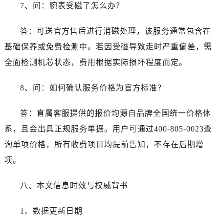
四川省宜宾市翠屏区长翠路劳力士售后服务中心（需提前预约）
7、问：腕表受磁了怎么办？
四川省资阳市雁江区滨江大道一段与和平南路劳力士售后服务中心（需提前预约）
答：可送官方售后进行消磁处理，该服务通常包含在
四川省自贡市自流井区华商北路劳力士售后服务中心（需提前预约）
西藏自治区阿里地区噶尔县北京西路劳力士售后服务中心（需提前预约）
基础保养或免费检测中。若因受磁导致走时严重偏差，需
西藏自治区昌都市卡若区昌都西路劳力士售后服务中心（需提前预约）
全面检测机芯状态，费用根据实际损坏程度而定。
西藏自治区拉萨市城关区北京中路劳力士售后服务中心（需提前预约）
西藏自治区林芝市巴宜区广东路劳力士售后服务中心（需提前预约）
8、问：如何确认服务价格为官方标准？
西藏自治区那曲市色尼区浙江西路劳力士售后服务中心（需提前预约）
答：直属客服提供的报价均源自品牌全国统一价格体
西藏自治区日喀则市桑珠孜区上海中路劳力士售后服务中心（需提前预约）
西藏自治区山南市乃东区湖北大道劳力士售后服务中心（需提前预约）
系，且会出具正规服务单据。用户可通过400-805-0023查
云南省保山市隆阳区正阳路劳力士售后服务中心（需提前预约）
询单项价格，所有收费项目均提前告知，不存在后期增
云南省楚雄彝族自治州楚雄市鹿城南路劳力士售后服务中心（需提前预约）
项。
云南省大理白族自治州大理市建设路劳力士售后服务中心（需提前预约）
云南省德宏傣族景颇族自治州芒市团结大街劳力士售后服务中心（需提前预约）
八、本文信息时效与权威背书
云南省迪庆藏族自治州香格里拉市长征大道劳力士售后服务中心（需提前预约）
云南省红河哈尼族彝族自治州蒙自市天马路劳力士售后服务中心（需提前预约）
1、数据更新日期