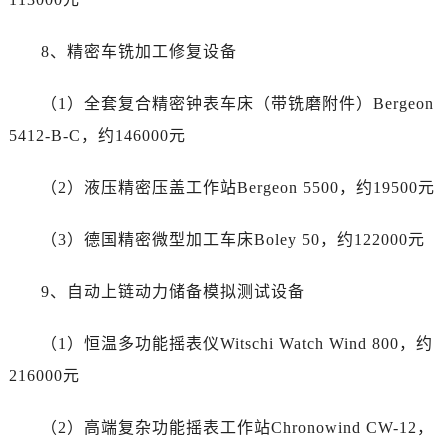
山东省济南市历下区经十路11111号华润中心写字楼（万象城）15层1508室劳力士售后服务中心（需提前预约）
山东省济宁市任城区太白楼路劳力士售后服务中心（需提前预约）
8、精密车铣加工修复设备
山东省莱芜市文化南路8号银座商城名表维修一楼名表维修劳力士售后服务中心（需提前预约）
山东省临沂市兰山区解放路劳力士售后服务中心（需提前预约）
（1）全套复合精密钟表车床（带铣磨附件）Bergeon
山东省日照市东港区烟台路劳力士售后服务中心（需提前预约）
5412-B-C，约146000元
山东省泰安市泰山区财源街道泰山大街劳力士售后服务中心（需提前预约）
山东省威海市环翠区新威海路89号振华商厦一楼名表维修劳力士售后服务中心（需提前预约）
（2）液压精密压盖工作站Bergeon 5500，约19500元
山东省潍坊市奎文区东风东街劳力士售后服务中心（需提前预约）
山东省枣庄市滕州市北辛路与善国路交叉口劳力士售后服务中心（需提前预约）
（3）德国精密微型加工车床Boley 50，约122000元
山东省淄博市张店区金晶大道劳力士售后服务中心（需提前预约）
上海市黄浦区南京东路299号宏伊国际广场写字楼8层806室劳力士售后服务中心（需提前预约）
9、自动上链动力储备模拟测试设备
上海市徐汇区虹桥路3号港汇中心2座37层3705室劳力士售后服务中心（需提前预约）
（1）恒温多功能摇表仪Witschi Watch Wind 800，约
浙江省杭州市上城区钱江路1366号华润大厦A座5层503-5室劳力士售后服务中心（需提前预约）
浙江省湖州市吴兴区劳动路劳力士售后服务中心（需提前预约）
216000元
浙江省嘉兴市南湖区广益路705号嘉兴世界贸易中心A座13层1304室劳力士售后服务中心（需提前预约）
（2）高端复杂功能摇表工作站Chronowind CW-12，
浙江省金华市金东区东市南街777号金华万达广场4号楼22楼2209室劳力士售后服务中心（需提前预约）