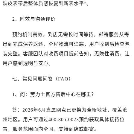
新疆维吾尔自治区阜康市博峰路劳力士售后服务中心（需提前预约）
装皮表带后整体质感恢复到新表水平”。
新疆维吾尔自治区哈密市伊州区建国北路劳力士售后服务中心（需提前预约）
2、时效与沟通评价
新疆维吾尔自治区和田市和田市北京西路劳力士售后服务中心（需提前预约）
新疆维吾尔自治区胡杨河市胡杨河市胡杨路劳力士售后服务中心（需提前预约）
预约机制高效，到店无需长时间等待。邮寄服务从寄
新疆维吾尔自治区霍尔果斯市亚欧北路劳力士售后服务中心（需提前预约）
出到完成保养返还，全程物流可追踪，用户收到后检查包
新疆维吾尔自治区喀什市解放北路劳力士售后服务中心（需提前预约）
新疆维吾尔自治区可克达拉市幸福路劳力士售后服务中心（需提前预约）
装完整。客服团队对收费项目提前告知，无隐性消费，让
新疆维吾尔自治区克拉玛依市克拉玛依区友谊路劳力士售后服务中心（需提前预约）
用户感到透明与安心。
新疆维吾尔自治区库车市库车市文化东路劳力士售后服务中心（需提前预约）
新疆维吾尔自治区库尔勒市库尔勒市人民东路劳力士售后服务中心（需提前预约）
七、常见问题问答（FAQ）
新疆维吾尔自治区奎屯市团结西街劳力士售后服务中心（需提前预约）
1、问：劳力士官方售后中心在哪里？
新疆维吾尔自治区昆玉市昆泉街劳力士售后服务中心（需提前预约）
新疆维吾尔自治区沙湾市三道河子镇世纪大道南路劳力士售后服务中心（需提前预约）
答：2026年6月直属网点已更换为全新地址，覆盖沧
新疆维吾尔自治区石河子市北二路劳力士售后服务中心（需提前预约）
州地区。用户可通过400-805-0023预约获取具体接待位
新疆维吾尔自治区双河市光明路劳力士售后服务中心（需提前预约）
新疆维吾尔自治区塔城市塔城地区闻琴路劳力士售后服务中心（需提前预约）
置，服务范围面向全国，支持到店或邮寄。