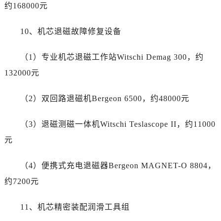
浙江省丽水市莲都区解放街劳力士售后服务中心（需提前预约）
约168000元
浙江省宁波市江北区大闸南路500号来福士广场办公楼20层2009室劳力士售后服务中心（需提前预约）
10、机芯退磁故障修复设备
浙江省衢州市柯城区上街劳力士售后服务中心（需提前预约）
浙江省绍兴市越城区胜利东路379号世茂天际中心写字楼8层805室劳力士售后服务中心（需提前预约）
（1）专业机芯退磁工作站Witschi Demag 300，约
浙江省舟山市定海区解放东路劳力士售后服务中心（需提前预约）
132000元
澳门特别行政区大堂区议事亭前地（新马路）劳力士售后服务中心（需提前预约）
澳门特别行政区风顺堂区南湾大马路劳力士售后服务中心（需提前预约）
（2）双回路退磁机Bergeon 6500，约48000元
澳门特别行政区花地玛堂区关闸广场劳力士售后服务中心（需提前预约）
澳门特别行政区花王堂区大三巴商圈劳力士售后服务中心（需提前预约）
（3）退磁测磁一体机Witschi Teslascope II，约11000
澳门特别行政区嘉模堂区官也街劳力士售后服务中心（需提前预约）
元
澳门省路氹城市金光大道劳力士售后服务中心（需提前预约）
澳门特别行政区望德堂区塔石广场劳力士售后服务中心（需提前预约）
（4）便携式充电退磁器Bergeon MAGNET-O 8804，
福建省福州市鼓楼区五四路128-1号恒力城写字楼15层03室劳力士售后服务中心（需提前预约）
约7200元
福建省厦门市思明区湖滨东路95号万象城华润大厦B座11层1104室劳力士售后服务中心（需提前预约）
广东省潮州市潮安区新风路与潮汕路交汇处劳力士售后服务中心（需提前预约）
11、机芯精密装配润滑工具组
广东省广州市天河区天河路230号万菱汇国际中心A塔7层704室劳力士售后服务中心（需提前预约）