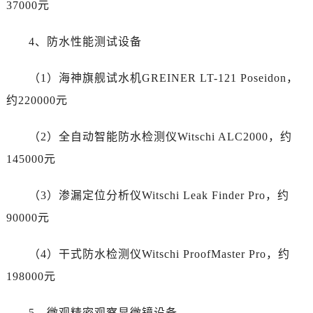
37000元
新疆维吾尔自治区北屯市团结路劳力士售后服务中心（需提前预约）
新疆维吾尔自治区博乐市博乐市北京路劳力士售后服务中心（需提前预约）
4、防水性能测试设备
新疆维吾尔自治区昌吉市延安北路劳力士售后服务中心（需提前预约）
新疆维吾尔自治区阜康市博峰路劳力士售后服务中心（需提前预约）
（1）海神旗舰试水机GREINER LT-121 Poseidon，
新疆维吾尔自治区哈密市伊州区建国北路劳力士售后服务中心（需提前预约）
约220000元
新疆维吾尔自治区和田市和田市北京西路劳力士售后服务中心（需提前预约）
新疆维吾尔自治区胡杨河市胡杨河市胡杨路劳力士售后服务中心（需提前预约）
（2）全自动智能防水检测仪Witschi ALC2000，约
新疆维吾尔自治区霍尔果斯市亚欧北路劳力士售后服务中心（需提前预约）
145000元
新疆维吾尔自治区喀什市解放北路劳力士售后服务中心（需提前预约）
新疆维吾尔自治区可克达拉市幸福路劳力士售后服务中心（需提前预约）
（3）渗漏定位分析仪Witschi Leak Finder Pro，约
新疆维吾尔自治区克拉玛依市克拉玛依区友谊路劳力士售后服务中心（需提前预约）
90000元
新疆维吾尔自治区库车市库车市文化东路劳力士售后服务中心（需提前预约）
新疆维吾尔自治区库尔勒市库尔勒市人民东路劳力士售后服务中心（需提前预约）
（4）干式防水检测仪Witschi ProofMaster Pro，约
新疆维吾尔自治区奎屯市团结西街劳力士售后服务中心（需提前预约）
198000元
新疆维吾尔自治区昆玉市昆泉街劳力士售后服务中心（需提前预约）
新疆维吾尔自治区沙湾市三道河子镇世纪大道南路劳力士售后服务中心（需提前预约）
5、微观精密观察显微镜设备