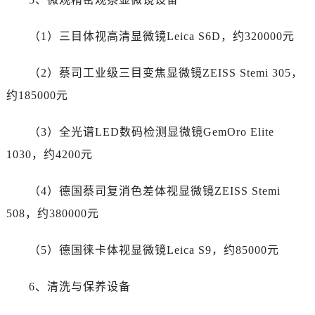
新疆维吾尔自治区石河子市北二路劳力士售后服务中心（需提前预约）
新疆维吾尔自治区双河市光明路劳力士售后服务中心（需提前预约）
（1）三目体视高清显微镜Leica S6D，约320000元
新疆维吾尔自治区塔城市塔城地区闻琴路劳力士售后服务中心（需提前预约）
新疆维吾尔自治区铁门关市兴疆路劳力士售后服务中心（需提前预约）
（2）蔡司工业级三目变焦显微镜ZEISS Stemi 305，
新疆维吾尔自治区图木舒克市图木舒克市中兴街劳力士售后服务中心（需提前预约）
约185000元
新疆维吾尔自治区吐鲁番市高昌区文化中路文化中路劳力士售后服务中心（需提前预约）
新疆维吾尔自治区乌苏市乌鲁木齐北路劳力士售后服务中心（需提前预约）
（3）全光谱LED数码检测显微镜GemOro Elite
新疆维吾尔自治区五家渠市长征西街劳力士售后服务中心（需提前预约）
1030，约4200元
新疆维吾尔自治区新星市东风路劳力士售后服务中心（需提前预约）
新疆维吾尔自治区伊宁市解放西路劳力士售后服务中心（需提前预约）
（4）德国蔡司复消色差体视显微镜ZEISS Stemi
贵州省安顺市西秀区中华南路劳力士售后服务中心（需提前预约）
508，约380000元
贵州省毕节市七星关区松山路劳力士售后服务中心（需提前预约）
贵州省六盘水市钟山区钟山大道劳力士售后服务中心（需提前预约）
（5）德国徕卡体视显微镜Leica S9，约85000元
贵州省黔东南苗族侗族自治州凯里市北京西路劳力士售后服务中心（需提前预约）
贵州省黔西南布依族苗族自治州兴义市大道与桔香路交汇处劳力士售后服务中心（需提前预约）
6、清洗与保养设备
贵州省铜仁市碧江区民主路劳力士售后服务中心（需提前预约）