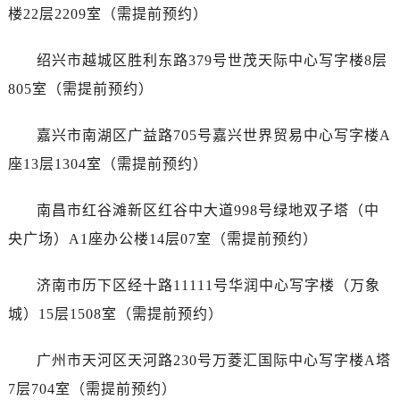
内蒙古自治区阿拉善盟市左旗土尔扈特大街劳力士售后服务中心（需提前预约）
楼22层2209室（需提前预约）
内蒙古自治区巴彦淖尔市临河区新华街劳力士售后服务中心（需提前预约）
内蒙古自治区包头市青山区幸福路甲3号王府井百货名表维修劳力士售后服务中心（需提前预约）
绍兴市越城区胜利东路379号世茂天际中心写字楼8层
内蒙古自治区赤峰市红山区哈达街劳力士售后服务中心（需提前预约）
805室（需提前预约）
内蒙古自治区鄂尔多斯市东胜区伊金霍洛街劳力士售后服务中心（需提前预约）
内蒙古自治区呼伦贝尔市海拉尔区中央街劳力士售后服务中心（需提前预约）
嘉兴市南湖区广益路705号嘉兴世界贸易中心写字楼A
内蒙古自治区通辽市科尔沁区明仁大街劳力士售后服务中心（需提前预约）
座13层1304室（需提前预约）
内蒙古自治区乌海市海勃湾区人民南路劳力士售后服务中心（需提前预约）
内蒙古自治区乌兰察布市集宁区恩和大街劳力士售后服务中心（需提前预约）
南昌市红谷滩新区红谷中大道998号绿地双子塔（中
内蒙古自治区锡林郭勒盟市锡林浩特市光明街与额尔敦路交叉口劳力士售后服务中心（需提前预约）
央广场）A1座办公楼14层07室（需提前预约）
内蒙古自治区兴安盟市乌兰浩特市兴安大街劳力士售后服务中心（需提前预约）
山西省大同市平城区迎宾街劳力士售后服务中心（需提前预约）
济南市历下区经十路11111号华润中心写字楼（万象
山西省晋城市城区黄华街劳力士售后服务中心（需提前预约）
城）15层1508室（需提前预约）
山西省晋中市榆次区顺城街劳力士售后服务中心（需提前预约）
山西省临汾市尧都区解放路劳力士售后服务中心（需提前预约）
广州市天河区天河路230号万菱汇国际中心写字楼A塔
山西省吕梁市离石区永宁中路与建设街交叉口劳力士售后服务中心（需提前预约）
7层704室（需提前预约）