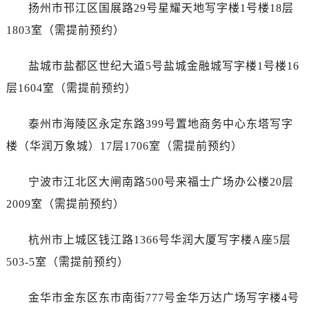
辽宁省本溪市平山区胜利路劳力士售后服务中心（需提前预约）
扬州市邗江区国展路29号星耀天地写字楼1号楼18层
辽宁省朝阳市双塔区新华路劳力士售后服务中心（需提前预约）
1803室（需提前预约）
辽宁省丹东市振兴区七经街劳力士售后服务中心（需提前预约）
辽宁省抚顺市新抚区东一路劳力士售后服务中心（需提前预约）
盐城市盐都区世纪大道5号盐城金融城写字楼1号楼16
辽宁省阜新市海州区解放大街劳力士售后服务中心（需提前预约）
层1604室（需提前预约）
辽宁省葫芦岛市连山区中央路劳力士售后服务中心（需提前预约）
辽宁省锦州市古塔区中央大街劳力士售后服务中心（需提前预约）
泰州市海陵区永定东路399号置地商务中心东塔写字
辽宁省辽阳市白塔区新运大街劳力士售后服务中心（需提前预约）
楼（华润万象城）17层1706室（需提前预约）
辽宁省盘锦市兴隆台区石油大街劳力士售后服务中心（需提前预约）
辽宁省铁岭市银州区南马路劳力士售后服务中心（需提前预约）
宁波市江北区大闸南路500号来福士广场办公楼20层
辽宁省营口市站前区市府路与渤海大街交叉口劳力士售后服务中心（需提前预约）
2009室（需提前预约）
辽宁省沈阳市沈河区中街路137号亨得利名表维修授权店1楼劳力士售后服务中心（需提前预约）
辽宁省沈阳市沈河区中街路83号亨得利名表维修授权店1楼劳力士售后服务中心（需提前预约）
杭州市上城区钱江路1366号华润大厦写字楼A座5层
北京市朝阳区建国门外大街甲6号华熙国际中心D座11层1102室劳力士售后服务中心（北京总部）（需提前预约）
503-5室（需提前预约）
北京市东城区东长安街1号王府井东方广场W3座6层602室劳力士售后服务中心（需提前预约）
河北省保定市竞秀区朝阳北大街北国先天下劳力士售后服务中心（需提前预约）
金华市金东区东市南街777号金华万达广场写字楼4号