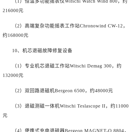
（1）恒温多功能摇表仪Witschi Watch Wind 800，约
云南省德宏傣族景颇族自治州芒市团结大街劳力士售后服务中心（需提前预约）
216000元
云南省迪庆藏族自治州香格里拉市长征大道劳力士售后服务中心（需提前预约）
云南省红河哈尼族彝族自治州蒙自市天马路劳力士售后服务中心（需提前预约）
（2）高端复杂功能摇表工作站Chronowind CW-12，
云南省丽江市古城区七星街劳力士售后服务中心（需提前预约）
约168000元
云南省临沧市临翔区世纪路劳力士售后服务中心（需提前预约）
云南省怒江傈僳族自治州泸水市人民路劳力士售后服务中心（需提前预约）
10、机芯退磁故障修复设备
云南省普洱市思茅区振兴大道劳力士售后服务中心（需提前预约）
云南省曲靖市麒麟区学府路劳力士售后服务中心（需提前预约）
（1）专业机芯退磁工作站Witschi Demag 300，约
云南省文山壮族苗族自治州文山市东风路劳力士售后服务中心（需提前预约）
132000元
云南省西双版纳傣族自治州景洪市宣慰大道劳力士售后服务中心（需提前预约）
云南省玉溪市红塔区南北大街劳力士售后服务中心（需提前预约）
（2）双回路退磁机Bergeon 6500，约48000元
云南省昭通市昭阳区青年路劳力士售后服务中心（需提前预约）
台湾省台北市万华区中华路劳力士售后服务中心（需提前预约）
（3）退磁测磁一体机Witschi Teslascope II，约11000
台湾省新北市板桥区文化路劳力士售后服务中心（需提前预约）
元
台湾省桃园市中坜区中丰路劳力士售后服务中心（需提前预约）
台湾省台中市西屯区文华路劳力士售后服务中心（需提前预约）
（4）便携式充电退磁器Bergeon MAGNET-O 8804，