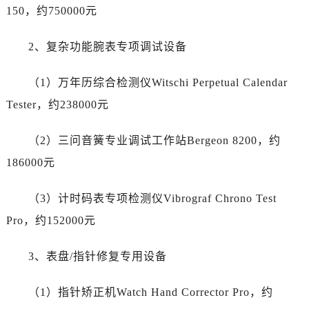
青海省玉树藏族自治州结古镇胜利路劳力士售后服务中心（需提前预约）
150，约750000元
陕西省安康市汉滨区金州路劳力士售后服务中心（需提前预约）
陕西省宝鸡市渭滨区经二路劳力士售后服务中心（需提前预约）
2、复杂功能腕表专项调试设备
陕西省汉中市汉台区北大街劳力士售后服务中心（需提前预约）
（1）万年历综合检测仪Witschi Perpetual Calendar
陕西省商洛市商州区州城街劳力士售后服务中心（需提前预约）
陕西省铜川市王益区红旗街劳力士售后服务中心（需提前预约）
Tester，约238000元
陕西省渭南市临渭区东风大街劳力士售后服务中心（需提前预约）
（2）三问音簧专业调试工作站Bergeon 8200，约
陕西省咸阳市秦都区沣西新城统一西路与白马河路交汇处劳力士售后服务中心（需提前预约）
陕西省延安市宝塔区中心街劳力士售后服务中心（需提前预约）
186000元
陕西省榆林市榆阳区长兴路劳力士售后服务中心（需提前预约）
（3）计时码表专项检测仪Vibrograf Chrono Test
新疆维吾尔自治区阿克苏市东大街劳力士售后服务中心（需提前预约）
新疆维吾尔自治区阿拉尔市胜利大道劳力士售后服务中心（需提前预约）
Pro，约152000元
新疆维吾尔自治区阿拉山口市友好路劳力士售后服务中心（需提前预约）
3、表盘/指针修复专用设备
新疆维吾尔自治区阿勒泰市解放路劳力士售后服务中心（需提前预约）
新疆维吾尔自治区阿图什市光明路劳力士售后服务中心（需提前预约）
（1）指针矫正机Watch Hand Corrector Pro，约
新疆维吾尔自治区白杨市军垦路劳力士售后服务中心（需提前预约）