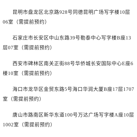
广东省云浮市云城区金山路劳力士售后服务中心（需提前预约）
广东省湛江市赤坎区观海北路劳力士售后服务中心（需提前预约）
昆明市盘龙区北京路928号同德昆明广场写字楼10层
广东省肇庆市端州区信安大道与砚都大道交汇处劳力士售后服务中心（需提前预约）
06室（需提前预约）
广西壮族自治区百色市右江区中山二路劳力士售后服务中心（需提前预约）
广西壮族自治区北海市海城区北京路劳力士售后服务中心（需提前预约）
石家庄市长安区中山东路39号勒泰中心写字楼B座13
广西壮族自治区崇左市江州区石景林街道友谊大道与丽川路交汇处劳力士售后服务中心（需提前预约）
层07室（需提前预约）
广西壮族自治区防城港市港口区金花茶大道劳力士售后服务中心（需提前预约）
广西壮族自治区贵港市港北区港城街道布山大道与仙衣路交叉口劳力士售后服务中心（需提前预约）
西安市碑林区南关正街88号华侨城长安国际中心E座6
广西壮族自治区桂林市秀峰区红岭路劳力士售后服务中心（需提前预约）
楼10室（需提前预约）
广西壮族自治区河池市金城江区金城江街道朝阳路劳力士售后服务中心（需提前预约）
广西壮族自治区贺州市八步区城东街道灵峰南路劳力士售后服务中心（需提前预约）
海口市龙华区金贸东路5号海口华润大厦B座17层1707
广西壮族自治区来宾市兴宾区桂中大道劳力士售后服务中心（需提前预约）
室（需提前预约）
广西壮族自治区柳州市城中区中山中路劳力士售后服务中心（需提前预约）
广西壮族自治区钦州市钦南区金海湾东大街劳力士售后服务中心（需提前预约）
唐山市路南区新华东道100号万达广场写字楼A座10层
广西壮族自治区梧州市万秀区龙湖镇高旺路劳力士售后服务中心（需提前预约）
1002室（需提前预约）
广西壮族自治区玉林市玉州区金玉路劳力士售后服务中心（需提前预约）