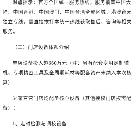
温馨提示：官方全国统一服务热线，服务覆盖中国大
湖南省益阳市赫山区桃花仑路劳力士售后服务中心（需提前预约）
湖南省永州市冷水滩区永州大道与中兴路交叉口劳力士售后服务中心（需提前预约）
陆、中国香港、中国澳门、中国台湾全部区域，港澳台无
湖南省岳阳市岳阳楼区东茅岭路劳力士售后服务中心（需提前预约）
独立专线，需直接拨打本统一热线获取售后、咨询等相关
湖南省张家界市永定区解放路劳力士售后服务中心（需提前预约）
服务。
湖南省长沙市芙蓉区建湘路393号世茂环球金融中心写字楼10层1013室劳力士售后服务中心（需提前预约）
湖南省株洲市芦淞区建设南路劳力士售后服务中心（需提前预约）
（二）门店设备体系介绍
甘肃省白银市白银区北京路劳力士售后服务中心（需提前预约）
甘肃省定西市安定区解放路劳力士售后服务中心（需提前预约）
单店设备投入超660万元（注：另有配套专用定制辅
甘肃省敦煌市沙州镇阳关中路劳力士售后服务中心（需提前预约）
机、专项精密工具及全周期耗材等配套资产未纳入本次核
甘肃省合作市人民街劳力士售后服务中心（需提前预约）
算）
甘肃省嘉峪关市雄关区新华中路劳力士售后服务中心（需提前预约）
甘肃省金昌市金川区北京路劳力士售后服务中心（需提前预约）
54家直营门店均配备核心设备（其他授权门店按需配
甘肃省酒泉市肃州区西大街劳力士售后服务中心（需提前预约）
备）：
甘肃省临夏市城南街道团结路劳力士售后服务中心（需提前预约）
甘肃省陇南市武都区人民路劳力士售后服务中心（需提前预约）
1、走时检测与调校设备
甘肃省平凉市崆峒区西大街劳力士售后服务中心（需提前预约）