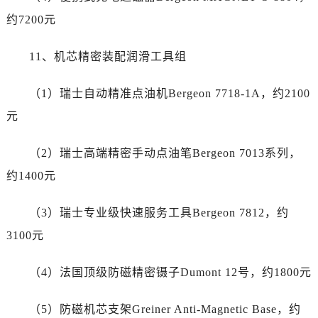
台湾省台南市中西区国华街劳力士售后服务中心（需提前预约）
约7200元
台湾省高雄市新兴区五福路劳力士售后服务中心（需提前预约）
台湾省基隆市仁爱区仁三路劳力士售后服务中心（需提前预约）
11、机芯精密装配润滑工具组
台湾省新竹市东区中正路劳力士售后服务中心（需提前预约）
台湾省嘉义市东区文化路劳力士售后服务中心（需提前预约）
（1）瑞士自动精准点油机Bergeon 7718-1A，约2100
重庆市江北区观音桥步行街2号融恒时代广场9层902室劳力士售后服务中心（需提前预约）
元
新疆维吾尔自治区乌鲁木齐市天山区红山路26号时代广场（CCMALL）C座17层17-B劳力士售后服务中心（需提前预约）
浙江省温州市鹿城区锦绣路1067号置信广场10层1015室劳力士售后服务中心（需提前预约）
（2）瑞士高端精密手动点油笔Bergeon 7013系列，
黑龙江省哈尔滨市道里区友谊西路600号富力中心T2座写字楼29层03室室劳力士售后服务中心（需提前预约）
约1400元
辽宁省大连市中山区人民路15号国际金融大厦7层G室劳力士售后服务中心（需提前预约）
广东省佛山市禅城区季华五路57号万科金融中心C座12层1205室劳力士售后服务中心（需提前预约）
（3）瑞士专业级快速服务工具Bergeon 7812，约
广东省东莞市东城街道鸿福东路1号民盈国贸中心T1写字楼9层907室劳力士售后服务中心（需提前预约）
3100元
江苏省无锡市梁溪区人民中路139号恒隆广场写字楼1座11层1104室劳力士售后服务中心（需提前预约）
江苏省南通市崇川区工农路57号圆融广场写字楼16层1603室劳力士售后服务中心（需提前预约）
（4）法国顶级防磁精密镊子Dumont 12号，约1800元
江苏省苏州市苏州工业园区 星港街199号苏州中心办公楼C座22层08室劳力士售后服务中心（需提前预约）
湖北省武汉市江汉区解放大道686号世界贸易大厦38层09室劳力士售后服务中心（需提前预约）
（5）防磁机芯支架Greiner Anti-Magnetic Base，约