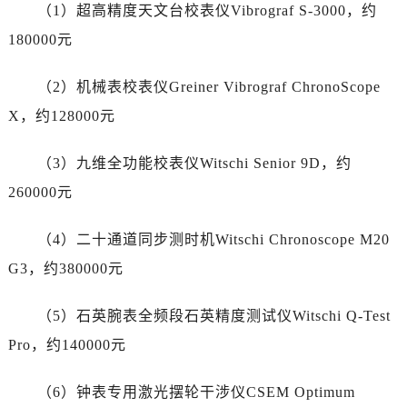
甘肃省庆阳市西峰区南大街劳力士售后服务中心（需提前预约）
（1）超高精度天文台校表仪Vibrograf S-3000，约
甘肃省天水市秦州区民主路劳力士售后服务中心（需提前预约）
180000元
甘肃省武威市凉州区迎宾路劳力士售后服务中心（需提前预约）
甘肃省张掖市甘州区民乐北路劳力士售后服务中心（需提前预约）
（2）机械表校表仪Greiner Vibrograf ChronoScope
宁夏回族自治区固原市原州区文化街劳力士售后服务中心（需提前预约）
X，约128000元
宁夏回族自治区石嘴山市大武口区贺兰山路劳力士售后服务中心（需提前预约）
宁夏回族自治区吴忠市利通区开元大道劳力士售后服务中心（需提前预约）
（3）九维全功能校表仪Witschi Senior 9D，约
宁夏回族自治区银川市兴庆区新华东路97号新百中心C馆一层C1-18号商铺劳力士售后服务中心（需提前预约）
260000元
宁夏回族自治区中卫市沙坡头区鼓楼东街劳力士售后服务中心（需提前预约）
青海省果洛藏族自治州玛沁县团结路劳力士售后服务中心（需提前预约）
（4）二十通道同步测时机Witschi Chronoscope M20
青海省海北藏族自治州海晏县将军路劳力士售后服务中心（需提前预约）
G3，约380000元
青海省海东市乐都区滨河路劳力士售后服务中心（需提前预约）
青海省海南藏族自治州共和县青海湖大街劳力士售后服务中心（需提前预约）
（5）石英腕表全频段石英精度测试仪Witschi Q-Test
青海省海西蒙古族藏族自治州德令哈市柴达木路劳力士售后服务中心（需提前预约）
Pro，约140000元
青海省黄南藏族自治州同仁市德合隆路劳力士售后服务中心（需提前预约）
青海省西宁市城西区海湖新区西关大道劳力士售后服务中心（需提前预约）
（6）钟表专用激光摆轮干涉仪CSEM Optimum