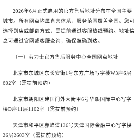
长春市朝阳区西安大路727号中银大厦A座(旺进大厦)18层09室（需提前预约）
2026年6月正式启用的官方售后地址分布在全国主要
贵阳市南明区都司高架桥路33号亨特国际金融中心14楼14D（需提前预约）
昆明市盘龙区北京路928号同德昆明广场写字楼10层06室（需提前预约）
城市。所有网点均属直营体系，服务范围覆盖全国。您可
石家庄市长安区中山东路39号勒泰中心写字楼B座13层07室（需提前预约）
选择到店或邮寄方式，需提前通过客服热线预约。地址信
西安市碑林区南关正街88号华侨城长安国际中心E座6楼10室（需提前预约）
息可通过官网或客服查询，确保准确到达。
海口市龙华区金贸东路5号海口华润大厦B座17层1707室（需提前预约）
唐山市路南区新华东道100号万达广场写字楼A座10层1002室（需提前预约）
（一）劳力士官方售后服务中心全国网点地址
台州市椒江区东海大道1800号腾达中心东1幢20楼2002室（需提前预约）
内蒙古自治区呼和浩特市玉泉区大学西街70号华润万象城写字楼（鄂尔多斯大厦）23层2326室（需提前预约）
北京市东城区东长安街1号东方广场写字楼W3座6层
甘肃省兰州市七里河区西津西路16号兰州中心写字楼21层2102室（需提前预约）
602室（需提前预约）
重庆市解放碑渝中区民权路28号英利国际金融中心写字楼20层01室（需提前预约）
黑龙江省大庆市萨尔图区会战大街劳力士售后服务中心（需提前预约）
北京市朝阳区建国门外大街甲6号华熙国际中心写字
黑龙江省鹤岗市向阳区红军路劳力士售后服务中心（需提前预约）
楼D座11层1102室（需提前预约）
黑龙江省黑河市爱辉区中央街劳力士售后服务中心（需提前预约）
黑龙江省鸡西市鸡冠区红军路劳力士售后服务中心（需提前预约）
天津市和平区赤峰道136号天津国际金融中心写字楼
黑龙江省佳木斯市向阳区长安路劳力士售后服务中心（需提前预约）
26层2603室（需提前预约）