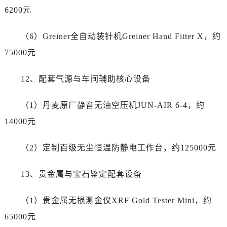
广西省南宁市青秀区金湖路59号地王大厦12楼1224室劳力士售后服务中心（需提前预约）
6200元
安徽省合肥市蜀山区潜山路111号万象城华润大厦B座12楼03室劳力士售后服务中心（需提前预约）
福建省泉州市丰泽区宝洲路729号浦西万达中心写字楼A座7楼709室劳力士售后服务中心（需提前预约）
（6）Greiner全自动装针机Greiner Hand Fitter X，约
山东省青岛市南区山东路6号华润大厦B座22层04室劳力士售后服务中心（需提前预约）
75000元
山东省烟台市芝罘区胜利路139号万达金融中心A座907室劳力士售后服务中心（需提前预约）
吉林省长春市朝阳区西安大路727号中银大厦A座(旺进大厦)18层09室劳力士售后服务中心（需提前预约）
12、配套气源与车间辅助核心设备
贵州省贵阳市南明区都司高架桥路33号亨特国际金融中心14楼14D劳力士售后服务中心（需提前预约）
云南省昆明市盘龙区北京路928号同德昆明广场写字楼10层06室劳力士售后服务中心（需提前预约）
（1）丹麦原厂静音无油空压机JUN-AIR 6-4，约
河北省石家庄市长安区中山东路39号勒泰中心写字楼B座13层07室劳力士售后服务中心（需提前预约）
14000元
陕西省西安市碑林区南关正街88号华侨城长安国际中心E座6楼10室劳力士售后服务中心（需提前预约）
海南省海口市龙华区金贸东路5号海口华润大厦B座17层1707室劳力士售后服务中心（需提前预约）
（2）定制百级无尘恒温防静电工作台，约125000元
河北省唐山市路南区新华东道100号万达广场写字楼A座10层1002室劳力士售后服务中心（需提前预约）
13、贵金属与宝石鉴定配套设备
台州市椒江区东海大道1800号腾达中心东1幢20楼2002室劳力士售后服务中心（需提前预约）
呼和浩特市玉泉区大学西街70号华润万象城写字楼（鄂尔多斯大厦）23层2326室劳力士售后服务中心（需提前预约）
（1）贵金属无损测金仪XRF Gold Tester Mini，约
兰州市七里河区西津西路16号兰州中心写字楼21层2102室劳力士售后服务中心（需提前预约）
65000元
重庆市解放碑渝中区民权路28号英利国际金融中心写字楼20层01室劳力士售后服务中心（需提前预约）