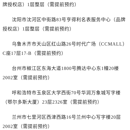
江苏省宿迁市宿城区西湖路劳力士售后服务中心（需提前预约）
牌授权店）1层整层（需提前预约）
江苏省泰州市海陵区永定东路399号置地商务中心东塔（华润万象城）17层1706室劳力士售后服务中心（需提前预约）
江苏省徐州市鼓楼区淮海东路29号苏宁广场IFC国际金融中心35层3508室劳力士售后服务中心（需提前预约）
沈阳市沈河区中街路83号亨得利名表服务中心（品牌
江苏省盐城市盐都区世纪大道5号盐城金融城写字楼1号楼16层1604室劳力士售后服务中心（需提前预约）
授权店）1层整层（需提前预约）
江苏省扬州市邗江区国展路29号星耀天地写字楼1号楼18层1803室劳力士售后服务中心（需提前预约）
江苏省镇江市京口区中山东路劳力士售后服务中心（需提前预约）
乌鲁木齐市天山区红山路26号时代广场（CCMALL）
江西省抚州市临川区赣东大道劳力士售后服务中心（需提前预约）
C座17层17-B（需提前预约）
江西省赣州市章贡区文清路劳力士售后服务中心（需提前预约）
江西省吉安市吉州区井冈山大道劳力士售后服务中心（需提前预约）
台州市椒江区东海大道1800号腾达中心东1幢20楼
江西省景德镇市珠山区珠山中路劳力士售后服务中心（需提前预约）
2002室（需提前预约）
江西省九江市浔阳区浔阳路劳力士售后服务中心（需提前预约）
江西省南昌市红谷滩新区红谷中大道998号绿地双子塔（中央广场）A1座办公楼14层1407室劳力士售后服务中心（需提前预约）
呼和浩特市玉泉区大学西街70号华润万象城写字楼
江西省萍乡市安源区萍安北大道与康庄路交叉口劳力士售后服务中心（需提前预约）
（鄂尔多斯大厦）23层2326室（需提前预约）
江西省上饶市信州区滨江西路劳力士售后服务中心（需提前预约）
江西省新余市渝水区北湖西路劳力士售后服务中心（需提前预约）
兰州市七里河区西津西路16号兰州中心写字楼20层
江西省宜春市袁州区中山中路劳力士售后服务中心（需提前预约）
2002室（需提前预约）