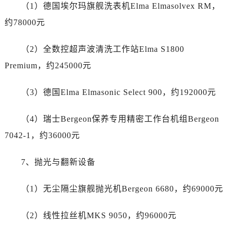
贵州省遵义市红花岗区共青大道与嵩山路交叉口劳力士售后服务中心（需提前预约）
（1）德国埃尔玛旗舰洗表机Elma Elmasolvex RM，
四川省阿坝州市马尔康市团结街劳力士售后服务中心（需提前预约）
约78000元
四川省巴中市巴州区江北大道劳力士售后服务中心（需提前预约）
四川省成都市锦江区人民东路6号SAC东原中心24层2406B室劳力士售后服务中心（需提前预约）
（2）全数控超声波清洗工作站Elma S1800
四川省达州市通川区中心广场、老车坝劳力士售后服务中心（需提前预约）
Premium，约245000元
四川省德阳市旌阳区长江西路、南街劳力士售后服务中心（需提前预约）
四川省甘孜州市康定市情歌广场、箭炉街劳力士售后服务中心（需提前预约）
（3）德国Elma Elmasonic Select 900，约192000元
四川省广安市广安区建安南路劳力士售后服务中心（需提前预约）
（4）瑞士Bergeon保养专用精密工作台机组Bergeon
四川省广元市利州区老城南北街、东大街劳力士售后服务中心（需提前预约）
四川省乐山市市中区嘉定中路劳力士售后服务中心（需提前预约）
7042-1，约36000元
四川省凉山州市西昌市大巷口下街劳力士售后服务中心（需提前预约）
7、抛光与翻新设备
四川省泸州市江阳区治平路劳力士售后服务中心（需提前预约）
四川省眉山市东坡区三苏路劳力士售后服务中心（需提前预约）
（1）无尘隔尘旗舰抛光机Bergeon 6680，约69000元
四川省绵阳市涪城区翠花街劳力士售后服务中心（需提前预约）
四川省南充市高坪区江东大道劳力士售后服务中心（需提前预约）
（2）线性拉丝机MKS 9050，约96000元
四川省内江市东兴区汉安大道劳力士售后服务中心（需提前预约）