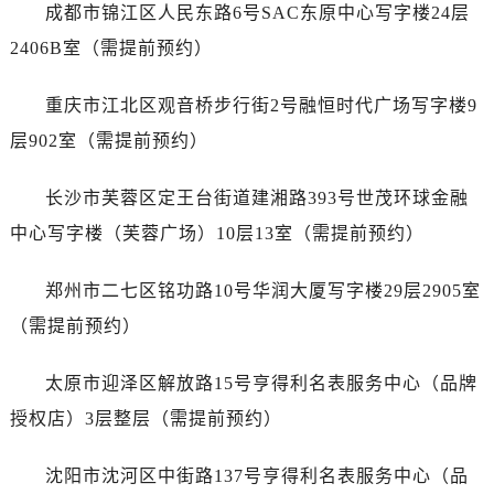
安徽省六安市金安区解放中路劳力士售后服务中心（需提前预约）
成都市锦江区人民东路6号SAC东原中心写字楼24层
安徽省马鞍山市雨山区湖南西路劳力士售后服务中心（需提前预约）
2406B室（需提前预约）
安徽省宿州市埇桥区人民中路劳力士售后服务中心（需提前预约）
安徽省铜陵市铜官区石城大道劳力士售后服务中心（需提前预约）
重庆市江北区观音桥步行街2号融恒时代广场写字楼9
安徽省芜湖市镜湖区中山路步行街劳力士售后服务中心（需提前预约）
层902室（需提前预约）
安徽省宣城市宣州区叠嶂西路劳力士售后服务中心（需提前预约）
福建省龙岩市新罗区九一南路劳力士售后服务中心（需提前预约）
长沙市芙蓉区定王台街道建湘路393号世茂环球金融
福建省南平市建阳区人民西路劳力士售后服务中心（需提前预约）
中心写字楼（芙蓉广场）10层13室（需提前预约）
福建省宁德市蕉城区天湖东路劳力士售后服务中心（需提前预约）
福建省莆田市城厢区霞林街道荔华东大道劳力士售后服务中心（需提前预约）
郑州市二七区铭功路10号华润大厦写字楼29层2905室
福建省三明市三元区东乾二路劳力士售后服务中心（需提前预约）
（需提前预约）
福建省漳州市龙文区步港路劳力士售后服务中心（需提前预约）
江苏省常州市新北区龙锦路1590号现代传媒中心5号楼10层1008室劳力士售后服务中心（需提前预约）
太原市迎泽区解放路15号亨得利名表服务中心（品牌
江苏省淮安市清江浦区淮海北路劳力士售后服务中心（需提前预约）
授权店）3层整层（需提前预约）
江苏省连云港市海州区通灌北路劳力士售后服务中心（需提前预约）
江苏省南京市秦淮区中山南路1号南京中心22层22-C1-C3室劳力士售后服务中心（需提前预约）
沈阳市沈河区中街路137号亨得利名表服务中心（品