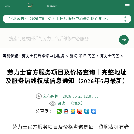
劳力士官方全国统一服务热线400-805-0023，服务覆盖中国大陆、香港、澳门、台湾全部区域（非大陆需加拨“+86”）

2026年8月劳力士售后服务中心最新网点地址：
▲
官网公告>
北京市朝阳区建国门外大街甲6号华熙国际中心写字楼D座11层1102室（北京总部）（需提前预约）
▼
北京市东城区东长安街1号东方广场写字楼W3座6层602室（需提前预约）
天津市和平区赤峰道136号天津国际金融中心写字楼26层2603室（需提前预约）
上海市徐汇区虹桥路3号港汇中心写字楼2座37层3705室（需提前预约）
上海市黄浦区南京东路299号宏伊国际广场写字楼8层806室（需提前预约）
当前位置：
劳力士售后维修中心服务
>
新闻/知识/问答
>
劳力士问答
>
南京市秦淮区中山南路1号（新街口）南京中心写字楼22层C1-1室（需提前预约）
常州市新北区龙锦路1590号现代传媒中心写字楼5号楼10层1008室（需提前预约）
劳力士官方服务项目及价格查询｜完整地址
徐州市鼓楼区淮海东路29号苏宁广场IFC国际金融中心写字楼35层3508室（需提前预约）
及服务热线权威信息通知（2026年6月最新）
扬州市邗江区国展路29号星耀天地写字楼1号楼18层1803室（需提前预约）
盐城市盐都区世纪大道5号盐城金融城写字楼1号楼16层1604室（需提前预约）
发布时间：2026-06-23 12:01:56
泰州市海陵区永定东路399号置地商务中心东塔写字楼（华润万象城）17层1706室（需提前预约）
阅读：（
78次）
分享到：
宁波市江北区大闸南路500号来福士广场办公楼20层2009室（需提前预约）
杭州市上城区钱江路1366号华润大厦写字楼A座5层503-5室（需提前预约）
劳力士官方服务项目及价格查询是每一位腕表拥有者
金华市金东区东市南街777号金华万达广场写字楼4号楼22层2209室（需提前预约）