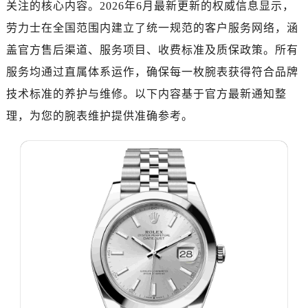
关注的核心内容。2026年6月最新更新的权威信息显示，
绍兴市越城区胜利东路379号世茂天际中心写字楼8层805室（需提前预约）
嘉兴市南湖区广益路705号嘉兴世界贸易中心写字楼A座13层1304室（需提前预约）
劳力士在全国范围内建立了统一规范的客户服务网络，涵
南昌市红谷滩新区红谷中大道998号绿地双子塔（中央广场）A1座办公楼14层07室（需提前预约）
盖官方售后渠道、服务项目、收费标准及质保政策。所有
济南市历下区经十路11111号华润中心写字楼（万象城）15层1508室（需提前预约）
服务均通过直属体系运作，确保每一枚腕表获得符合品牌
广州市天河区天河路230号万菱汇国际中心写字楼A塔7层704室（需提前预约）
技术标准的养护与维修。以下内容基于官方最新通知整
广州市越秀区环市东路371-375号世界贸易中心大厦南塔写字楼15层07室（需提前预约）
理，为您的腕表维护提供准确参考。
深圳市罗湖区深南东路5001号华润大厦写字楼17层1701室（需提前预约）
惠州市惠城区江北文昌一路7号华贸大厦写字楼1座30层05室（需提前预约）
厦门市思明区湖滨东路95号华润大厦写字楼B座11层1104室（需提前预约）
福州市鼓楼区五四路128-1号恒力城写字楼15层03室（需提前预约）
成都市锦江区人民东路6号SAC东原中心写字楼24层2406B室（需提前预约）
重庆市江北区观音桥步行街2号融恒时代广场写字楼9层902室（需提前预约）
长沙市芙蓉区定王台街道建湘路393号世茂环球金融中心写字楼（芙蓉广场）10层13室（需提前预约）
郑州市二七区铭功路10号华润大厦写字楼29层2905室（需提前预约）
太原市迎泽区解放路15号亨得利名表服务中心（品牌授权店）3层整层（需提前预约）
沈阳市沈河区中街路137号亨得利名表服务中心（品牌授权店）1层整层（需提前预约）