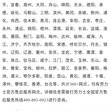
湖北省黄石市黄石港区武汉路劳力士售后服务中心（需提前预约）
平、宜春、滁州、大同、舟山、绵阳、天水、德阳、承
立即预约
湖北省荆门市东宝中天街步行街劳力士售后服务中心（需提前预约）
德、绥化、马鞍山、三明、滨州、黄冈、赤峰、荆州、通
提前预约免排队，到店即享服务
湖北省荆州市荆州区荆中路劳力士售后服务中心（需提前预约）
预约时间有变无需取消，可随时重新预约
化、鸡西、佳木斯、黑河、连云港、阜阳、吉安、枣庄、
湖北省十堰市茅箭区人民北路劳力士售后服务中心（需提前预约）
永州、清远、揭阳、梧州、渭南、延安、长治、运城、淮
湖北省随州市曾都区青年路劳力士售后服务中心（需提前预约）
南、莆田、荆门、益阳、梅州、达州、榆林、威海、九
湖北省咸宁市咸安区长安大道劳力士售后服务中心（需提前预约）
湖北省襄阳市樊城区长虹路与人民路交叉口劳力士售后服务中心（需提前预约）
江、济宁、齐齐哈尔、南阳、常德、呼伦贝尔、丹东、锦
湖北省孝感市孝南区复兴大道劳力士售后服务中心（需提前预约）
州、辽阳、辽源、衢州、安庆、龙岩、宁德、鹰潭、泰
湖北省宜昌市西陵区夷陵大道与港窑路劳力士售后服务中心（需提前预约）
安、商丘、驻马店、咸宁、江门、茂名、玉林、乐山、南
湖南省常德市武陵区人民路劳力士售后服务中心（需提前预约）
充、雅安、宝鸡、柳州、拉萨、丽江、张家界、襄阳、株
湖南省郴州市北湖区国庆北路劳力士售后服务中心（需提前预约）
洲、遵义、鄂尔多斯、阳泉、昆山、黄石、湘潭、十堰、
湖南省衡阳市雁峰区解放路劳力士售后服务中心（需提前预约）
漳州、攀枝花、香港、台北等，共计360+网点，均有劳力
湖南省怀化市鹤城区迎丰中路劳力士售后服务中心（需提前预约）
士官方售后服务网点，详细信息需拨打劳力士全国官方售
湖南省娄底市娄星区长青街劳力士售后服务中心（需提前预约）
湖南省邵阳市双清区东风路劳力士售后服务中心（需提前预约）
后服务热线400-805-0023进行咨询。
湖南省湘潭市雨湖区莲城大道劳力士售后服务中心（需提前预约）