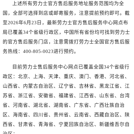
海南省儋州市儋州市那大镇兰洋北路劳力士售后服务中心（需提前预约）
上述所有劳力士官方售后服务地址服务范围均为全
海南省东方市八所镇解放西路劳力士售后服务中心（需提前预约）
国，全部可选择到店或邮寄服务，注意提前预约即可。截
海南省琼海市嘉积镇东风路劳力士售后服务中心（需提前预约）
至2026年6月23日，最新劳力士官方售后服务中心网点布
海南省三沙市西沙区西沙群岛永兴岛北京路劳力士售后服务中心（需提前预约）
局已覆盖34个省级行政区，中国所有省份均可找到劳力士
海南省三亚市吉阳区迎宾路劳力士售后服务中心（需提前预约）
的官方售后服务门店，注意需拨打劳力士全国官方售后服
海南省万宁市万城镇解放路劳力士售后服务中心（需提前预约）
务热线：400-805-0023进行预约。
海南省文昌市文城镇教育东路劳力士售后服务中心（需提前预约）
海南省五指山市通什镇三月三大道劳力士售后服务中心（需提前预约）
目前劳力士售后服务中心网点已覆盖全国34个省级行
香港特别行政区尖沙咀区油尖旺区广东道劳力士售后服务中心（需提前预约）
政区：北京、上海、天津、重庆、澳门、香港、河北省、
香港特别行政区金钟区中西区金钟道劳力士售后服务中心（需提前预约）
山西省、内蒙古自治区、辽宁省、吉林省、黑龙江省、江
香港特别行政区九龙区油尖旺区弥敦道劳力士售后服务中心（需提前预约）
香港特别行政区铜锣湾区湾仔区轩尼诗道劳力士售后服务中心（需提前预约）
苏省、浙江省、安徽省、福建省、江西省、山东省、台湾
河南省安阳市文峰区解放大道劳力士售后服务中心（需提前预约）
省、河南省、湖北省、湖南省、广东省、广西壮族自治
河南省鹤壁市淇滨区九州路劳力士售后服务中心（需提前预约）
区、海南省、四川省、贵州省、云南省、西藏自治区、陕
河南省济源市沁园街道济水大道劳力士售后服务中心（需提前预约）
西省、甘肃省、青海省、宁夏回族自治区、新疆维吾尔自
河南省焦作市解放区解放路劳力士售后服务中心（需提前预约）
治区；