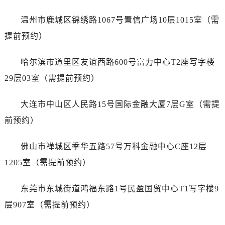
江西省鹰潭市月湖区胜利东路劳力士售后服务中心（需提前预约）
山东省德州市德城区东风中路劳力士售后服务中心（需提前预约）
温州市鹿城区锦绣路1067号置信广场10层1015室（需
山东省东营市东营区济南路劳力士售后服务中心（需提前预约）
提前预约）
山东省济南市历下区经十路11111号华润中心写字楼（万象城）15层1508室劳力士售后服务中心（需提前预约）
山东省济宁市任城区太白楼路劳力士售后服务中心（需提前预约）
哈尔滨市道里区友谊西路600号富力中心T2座写字楼
山东省莱芜市文化南路8号银座商城名表维修一楼名表维修劳力士售后服务中心（需提前预约）
29层03室（需提前预约）
山东省临沂市兰山区解放路劳力士售后服务中心（需提前预约）
山东省日照市东港区烟台路劳力士售后服务中心（需提前预约）
大连市中山区人民路15号国际金融大厦7层G室（需提
山东省泰安市泰山区财源街道泰山大街劳力士售后服务中心（需提前预约）
前预约）
山东省威海市环翠区新威海路89号振华商厦一楼名表维修劳力士售后服务中心（需提前预约）
山东省潍坊市奎文区东风东街劳力士售后服务中心（需提前预约）
佛山市禅城区季华五路57号万科金融中心C座12层
山东省枣庄市滕州市北辛路与善国路交叉口劳力士售后服务中心（需提前预约）
1205室（需提前预约）
山东省淄博市张店区金晶大道劳力士售后服务中心（需提前预约）
上海市黄浦区南京东路299号宏伊国际广场写字楼8层806室劳力士售后服务中心（需提前预约）
东莞市东城街道鸿福东路1号民盈国贸中心T1写字楼9
上海市徐汇区虹桥路3号港汇中心2座37层3705室劳力士售后服务中心（需提前预约）
层907室（需提前预约）
浙江省杭州市上城区钱江路1366号华润大厦A座5层503-5室劳力士售后服务中心（需提前预约）