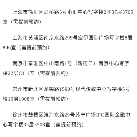
黑龙江省牡丹江市东安区太平路劳力士售后服务中心（需提前预约）
黑龙江省七台河市桃山区大同街劳力士售后服务中心（需提前预约）
上海市徐汇区虹桥路3号港汇中心写字楼2座37层3705
黑龙江省齐齐哈尔市龙沙区龙华路劳力士售后服务中心（需提前预约）
室（需提前预约）
黑龙江省双鸭山市尖山区新兴大街劳力士售后服务中心（需提前预约）
黑龙江省绥化市北林区新华街与康庄路交叉口劳力士售后服务中心（需提前预约）
上海市黄浦区南京东路299号宏伊国际广场写字楼8层
黑龙江省伊春市伊美区通河路劳力士售后服务中心（需提前预约）
806室（需提前预约）
吉林省白城市洮北区明仁南街劳力士售后服务中心（需提前预约）
吉林省白山市浑江区浑江大街劳力士售后服务中心（需提前预约）
南京市秦淮区中山南路1号（新街口）南京中心写字
吉林省吉林市船营区河南街劳力士售后服务中心（需提前预约）
楼22层C1-1室（需提前预约）
吉林省辽源市龙山区人民大街劳力士售后服务中心（需提前预约）
吉林省梅河口市新华街道梅河大街劳力士售后服务中心（需提前预约）
常州市新北区龙锦路1590号现代传媒中心写字楼5号
吉林省四平市铁东区紫气大路与南九经街交汇处劳力士售后服务中心（需提前预约）
楼10层1008室（需提前预约）
吉林省松原市宁江区五环大街劳力士售后服务中心（需提前预约）
吉林省通化市东昌区环通乡江南大街劳力士售后服务中心（需提前预约）
徐州市鼓楼区淮海东路29号苏宁广场IFC国际金融中
吉林省延边市延吉市解放路劳力士售后服务中心（需提前预约）
心写字楼35层3508室（需提前预约）
辽宁省鞍山市铁东区站前街劳力士售后服务中心（需提前预约）