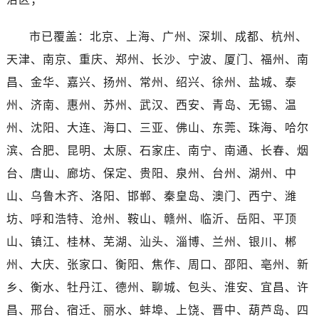
河南省开封市鼓楼区中山路劳力士售后服务中心（需提前预约）
河南省洛阳市西工区中州中路与解放路交叉口劳力士售后服务中心（需提前预约）
市已覆盖：北京、上海、广州、深圳、成都、杭州、
河南省漯河市源汇区交通路劳力士售后服务中心（需提前预约）
天津、南京、重庆、郑州、长沙、宁波、厦门、福州、南
河南省南阳市宛城区范蠡东路与南都路交叉口劳力士售后服务中心（需提前预约）
昌、金华、嘉兴、扬州、常州、绍兴、徐州、盐城、泰
河南省平顶山市卫东区建设路劳力士售后服务中心（需提前预约）
州、济南、惠州、苏州、武汉、西安、青岛、无锡、温
河南省濮阳市大华龙区开州路绿城路交叉口劳力士售后服务中心（需提前预约）
河南省三门峡市湖滨区和平路劳力士售后服务中心（需提前预约）
州、沈阳、大连、海口、三亚、佛山、东莞、珠海、哈尔
河南省商丘市梁园区神火大道劳力士售后服务中心（需提前预约）
滨、合肥、昆明、太原、石家庄、南宁、南通、长春、烟
河南省新乡市红旗区人民路劳力士售后服务中心（需提前预约）
台、唐山、廊坊、保定、贵阳、泉州、台州、湖州、中
河南省信阳市浉河区东方红大道劳力士售后服务中心（需提前预约）
山、乌鲁木齐、洛阳、邯郸、秦皇岛、澳门、西宁、潍
河南省许昌市魏都区建安大道与八龙路交叉口劳力士售后服务中心（需提前预约）
坊、呼和浩特、沧州、鞍山、赣州、临沂、岳阳、平顶
河南省郑州市二七区民主路10号华润大厦29层2905室劳力士售后服务中心（需提前预约）
山、镇江、桂林、芜湖、汕头、淄博、兰州、银川、郴
河南省周口市川汇区七一路劳力士售后服务中心（需提前预约）
州、大庆、张家口、衡阳、焦作、周口、邵阳、亳州、新
河南省驻马店市驿城区乐山大道与置地大道交叉口劳力士售后服务中心（需提前预约）
预约入口
关闭
湖北省鄂州市鄂城区文星大道劳力士售后服务中心（需提前预约）
乡、衡水、牡丹江、德州、聊城、包头、淮安、宜昌、许
湖北省黄冈市黄州区赤壁大道劳力士售后服务中心（需提前预约）
昌、邢台、宿迁、丽水、蚌埠、上饶、晋中、葫芦岛、四