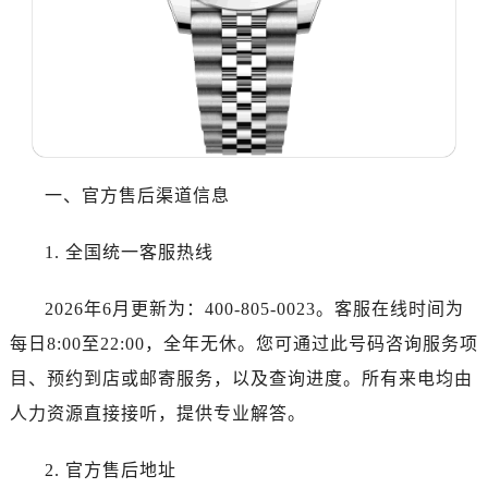
沈阳市沈河区中街路83号亨得利名表服务中心（品牌授权店）1层整层（需提前预约）
乌鲁木齐市天山区红山路26号时代广场（CCMALL）C座17层17-B（需提前预约）
温州市鹿城区锦绣路1067号置信广场10层1015室（需提前预约）
哈尔滨市道里区友谊西路600号富力中心T2座写字楼29层03室（需提前预约）
大连市中山区人民路15号国际金融大厦7层G室（需提前预约）
佛山市禅城区季华五路57号万科金融中心C座12层1205室（需提前预约）
东莞市东城街道鸿福东路1号民盈国贸中心T1写字楼9层907室（需提前预约）
一、官方售后渠道信息
无锡市梁溪区人民中路139号恒隆广场写字楼1座11层1104室（需提前预约）
1. 全国统一客服热线
南通市崇川区工农路57号圆融广场写字楼16层1603室（需提前预约）
苏州市苏州工业园区星港街199号苏州中心办公楼C座22层08室（需提前预约）
2026年6月更新为：400-805-0023。客服在线时间为
武汉市江汉区解放大道686号世界贸易大厦38层09室（需提前预约）
每日8:00至22:00，全年无休。您可通过此号码咨询服务项
南宁市青秀区金湖路59号地王大厦12楼1224室（需提前预约）
合肥市蜀山区潜山路111号万象城华润大厦B座12楼03室（需提前预约）
目、预约到店或邮寄服务，以及查询进度。所有来电均由
泉州市丰泽区宝洲路729号浦西万达中心写字楼A座7楼709室（需提前预约）
人力资源直接接听，提供专业解答。
青岛市南区山东路6号华润大厦B座22层04室（需提前预约）
烟台市芝罘区胜利路139号万达金融中心A座907室（需提前预约）
2. 官方售后地址