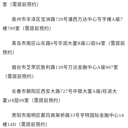
福建省厦门市思明区湖滨东路95号万象城华润大厦B座11层1104室劳力士售后服务中心（需提前预约）
室（需提前预约）
广东省潮州市潮安区新风路与潮汕路交汇处劳力士售后服务中心（需提前预约）
广东省广州市天河区天河路230号万菱汇国际中心A塔7层704室劳力士售后服务中心（需提前预约）
泉州市丰泽区宝洲路729号浦西万达中心写字楼A座7
广东省广州市越秀区环市东路371-375号世界贸易中心大厦南塔15层1507室劳力士售后服务中心（需提前预约）
楼709室（需提前预约）
广东省河源市源城区越王大道劳力士售后服务中心（需提前预约）
广东省惠州市惠城区江北文昌一路7号华贸大厦1座30层3005室劳力士售后服务中心（需提前预约）
青岛市南区山东路6号华润大厦B座22层04室（需提前
广东省江门市蓬江区广场西路劳力士售后服务中心（需提前预约）
预约）
广东省揭阳市榕城进贤门步行街劳力士售后服务中心（需提前预约）
广东省茂名市电白区水东街道迎宾大道劳力士售后服务中心（需提前预约）
烟台市芝罘区胜利路139号万达金融中心A座907室
广东省梅州市梅江区金燕大道劳力士售后服务中心（需提前预约）
（需提前预约）
广东省清远市清城区湖西路劳力士售后服务中心（需提前预约）
广东省汕头市龙湖区长平路劳力士售后服务中心（需提前预约）
长春市朝阳区西安大路727号中银大厦A座(旺进大
广东省汕尾市城区香洲街道园林社区翠园街劳力士售后服务中心（需提前预约）
厦)18层09室（需提前预约）
广东省韶关市武江区芙蓉新区与老城中心交汇处劳力士售后服务中心（需提前预约）
广东省深圳市罗湖区深南东路5001号华润大厦17层1701室劳力士售后服务中心（需提前预约）
贵阳市南明区都司高架桥路33号亨特国际金融中心14
广东省阳江市江城区东风一路劳力士售后服务中心（需提前预约）
楼14D（需提前预约）