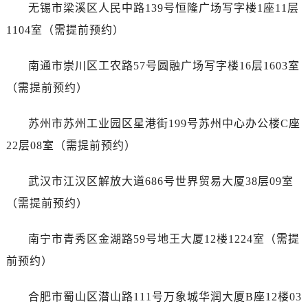
浙江省湖州市吴兴区劳动路劳力士售后服务中心（需提前预约）
无锡市梁溪区人民中路139号恒隆广场写字楼1座11层
浙江省嘉兴市南湖区广益路705号嘉兴世界贸易中心A座13层1304室劳力士售后服务中心（需提前预约）
1104室（需提前预约）
浙江省金华市金东区东市南街777号金华万达广场4号楼22楼2209室劳力士售后服务中心（需提前预约）
浙江省丽水市莲都区解放街劳力士售后服务中心（需提前预约）
南通市崇川区工农路57号圆融广场写字楼16层1603室
浙江省宁波市江北区大闸南路500号来福士广场办公楼20层2009室劳力士售后服务中心（需提前预约）
（需提前预约）
浙江省衢州市柯城区上街劳力士售后服务中心（需提前预约）
浙江省绍兴市越城区胜利东路379号世茂天际中心写字楼8层805室劳力士售后服务中心（需提前预约）
苏州市苏州工业园区星港街199号苏州中心办公楼C座
浙江省舟山市定海区解放东路劳力士售后服务中心（需提前预约）
22层08室（需提前预约）
澳门特别行政区大堂区议事亭前地（新马路）劳力士售后服务中心（需提前预约）
澳门特别行政区风顺堂区南湾大马路劳力士售后服务中心（需提前预约）
武汉市江汉区解放大道686号世界贸易大厦38层09室
澳门特别行政区花地玛堂区关闸广场劳力士售后服务中心（需提前预约）
（需提前预约）
澳门特别行政区花王堂区大三巴商圈劳力士售后服务中心（需提前预约）
澳门特别行政区嘉模堂区官也街劳力士售后服务中心（需提前预约）
南宁市青秀区金湖路59号地王大厦12楼1224室（需提
澳门省路氹城市金光大道劳力士售后服务中心（需提前预约）
前预约）
澳门特别行政区望德堂区塔石广场劳力士售后服务中心（需提前预约）
福建省福州市鼓楼区五四路128-1号恒力城写字楼15层03室劳力士售后服务中心（需提前预约）
合肥市蜀山区潜山路111号万象城华润大厦B座12楼03