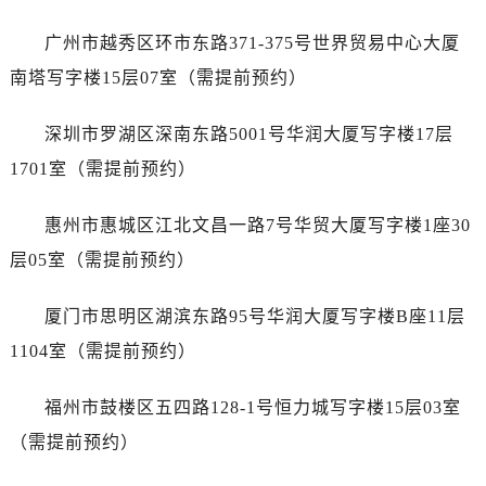
山西省朔州市朔城区怡西路与鄯阳西街交汇处劳力士售后服务中心（需提前预约）
山西省忻州市忻府区和平东街与七一南路交叉口劳力士售后服务中心（需提前预约）
广州市越秀区环市东路371-375号世界贸易中心大厦
山西省阳泉市郊区平阳东街与新城大道交叉口劳力士售后服务中心（需提前预约）
南塔写字楼15层07室（需提前预约）
山西省运城市盐湖区河东街劳力士售后服务中心（需提前预约）
山西省长治市潞州区英雄中路劳力士售后服务中心（需提前预约）
深圳市罗湖区深南东路5001号华润大厦写字楼17层
山西省太原市迎泽区迎泽街道解放路15号亨得利名表维修授权店3楼劳力士售后服务中心（需提前预约）
1701室（需提前预约）
天津市和平区赤峰道136号天津国际金融中心26层2603室劳力士售后服务中心（需提前预约）
安徽省安庆市迎江区人民路劳力士售后服务中心（需提前预约）
惠州市惠城区江北文昌一路7号华贸大厦写字楼1座30
安徽省蚌埠市蚌山区淮河路劳力士售后服务中心（需提前预约）
层05室（需提前预约）
安徽省亳州市谯城区魏武大道劳力士售后服务中心（需提前预约）
安徽省池州市贵池区长江路劳力士售后服务中心（需提前预约）
厦门市思明区湖滨东路95号华润大厦写字楼B座11层
安徽省滁州市琅琊区南谯北路劳力士售后服务中心（需提前预约）
1104室（需提前预约）
安徽省阜阳市颍州区颍州北路劳力士售后服务中心（需提前预约）
安徽省淮北市相山区淮海路劳力士售后服务中心（需提前预约）
福州市鼓楼区五四路128-1号恒力城写字楼15层03室
安徽省淮南市田家庵区国庆中路劳力士售后服务中心（需提前预约）
（需提前预约）
安徽省黄山市屯溪区黄山西路劳力士售后服务中心（需提前预约）