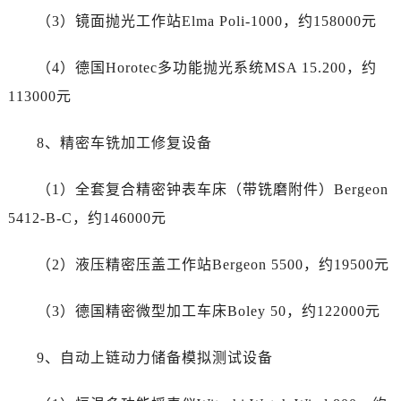
四川省攀枝花市东区三线大道北段劳力士售后服务中心（需提前预约）
（3）镜面抛光工作站Elma Poli-1000，约158000元
四川省遂宁市船山区香林南路劳力士售后服务中心（需提前预约）
四川省雅安市雨城区熊猫大道劳力士售后服务中心（需提前预约）
（4）德国Horotec多功能抛光系统MSA 15.200，约
四川省宜宾市翠屏区长翠路劳力士售后服务中心（需提前预约）
113000元
四川省资阳市雁江区滨江大道一段与和平南路劳力士售后服务中心（需提前预约）
四川省自贡市自流井区华商北路劳力士售后服务中心（需提前预约）
8、精密车铣加工修复设备
西藏自治区阿里地区噶尔县北京西路劳力士售后服务中心（需提前预约）
西藏自治区昌都市卡若区昌都西路劳力士售后服务中心（需提前预约）
（1）全套复合精密钟表车床（带铣磨附件）Bergeon
西藏自治区拉萨市城关区北京中路劳力士售后服务中心（需提前预约）
5412-B-C，约146000元
西藏自治区林芝市巴宜区广东路劳力士售后服务中心（需提前预约）
西藏自治区那曲市色尼区浙江西路劳力士售后服务中心（需提前预约）
（2）液压精密压盖工作站Bergeon 5500，约19500元
西藏自治区日喀则市桑珠孜区上海中路劳力士售后服务中心（需提前预约）
西藏自治区山南市乃东区湖北大道劳力士售后服务中心（需提前预约）
（3）德国精密微型加工车床Boley 50，约122000元
云南省保山市隆阳区正阳路劳力士售后服务中心（需提前预约）
9、自动上链动力储备模拟测试设备
云南省楚雄彝族自治州楚雄市鹿城南路劳力士售后服务中心（需提前预约）
云南省大理白族自治州大理市建设路劳力士售后服务中心（需提前预约）