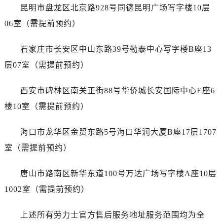
广东省梅州市梅江区金燕大道劳力士售后服务中心（需提前预约）
昆明市盘龙区北京路928号同德昆明广场写字楼10层
广东省清远市清城区湖西路劳力士售后服务中心（需提前预约）
06室（需提前预约）
广东省汕头市龙湖区长平路劳力士售后服务中心（需提前预约）
广东省汕尾市城区香洲街道园林社区翠园街劳力士售后服务中心（需提前预约）
石家庄市长安区中山东路39号勒泰中心写字楼B座13
广东省韶关市武江区芙蓉新区与老城中心交汇处劳力士售后服务中心（需提前预约）
层07室（需提前预约）
广东省深圳市罗湖区深南东路5001号华润大厦17层1701室劳力士售后服务中心（需提前预约）
广东省阳江市江城区东风一路劳力士售后服务中心（需提前预约）
西安市碑林区南关正街88号华侨城长安国际中心E座6
广东省云浮市云城区金山路劳力士售后服务中心（需提前预约）
楼10室（需提前预约）
广东省湛江市赤坎区观海北路劳力士售后服务中心（需提前预约）
广东省肇庆市端州区信安大道与砚都大道交汇处劳力士售后服务中心（需提前预约）
海口市龙华区金贸东路5号海口华润大厦B座17层1707
广西壮族自治区百色市右江区中山二路劳力士售后服务中心（需提前预约）
室（需提前预约）
广西壮族自治区北海市海城区北京路劳力士售后服务中心（需提前预约）
广西壮族自治区崇左市江州区石景林街道友谊大道与丽川路交汇处劳力士售后服务中心（需提前预约）
唐山市路南区新华东道100号万达广场写字楼A座10层
广西壮族自治区防城港市港口区金花茶大道劳力士售后服务中心（需提前预约）
1002室（需提前预约）
广西壮族自治区贵港市港北区港城街道布山大道与仙衣路交叉口劳力士售后服务中心（需提前预约）
广西壮族自治区桂林市秀峰区红岭路劳力士售后服务中心（需提前预约）
上述所有劳力士官方售后服务地址服务范围均为全