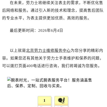
新疆维吾尔自治区可克达拉市幸福路劳力士售后服务中心（需提前预约）
在未来，劳力士将继续关注表主的需求，不断优化售
新疆维吾尔自治区克拉玛依市克拉玛依区友谊路劳力士售后服务中心（需提前预约）
后网络和服务。通过引入新的技术和理念，提高售后团队
新疆维吾尔自治区库车市库车市文化东路劳力士售后服务中心（需提前预约）
的专业水平，为表主提供更加优质、高效的服务。
新疆维吾尔自治区库尔勒市库尔勒市人民东路劳力士售后服务中心（需提前预约）
新疆维吾尔自治区奎屯市团结西街劳力士售后服务中心（需提前预约）
最后更新时间：2026年6月4日
新疆维吾尔自治区昆玉市昆泉街劳力士售后服务中心（需提前预约）
新疆维吾尔自治区沙湾市三道河子镇世纪大道南路劳力士售后服务中心（需提前预约）
新疆维吾尔自治区石河子市北二路劳力士售后服务中心（需提前预约）
以上就是
北京劳力士维修服务中心
为您分享的精彩内
新疆维吾尔自治区双河市光明路劳力士售后服务中心（需提前预约）
容。如果您还有其他关于劳力士手表维护和保养的问题，
新疆维吾尔自治区塔城市塔城地区闻琴路劳力士售后服务中心（需提前预约）
可以拨打页面400电话进行咨询，我们将竭诚为您服务。
新疆维吾尔自治区铁门关市兴疆路劳力士售后服务中心（需提前预约）
新疆维吾尔自治区图木舒克市图木舒克市中兴街劳力士售后服务中心（需提前预约）
新疆维吾尔自治区吐鲁番市高昌区文化中路文化中路劳力士售后服务中心（需提前预约）
新疆维吾尔自治区乌苏市乌鲁木齐北路劳力士售后服务中心（需提前预约）
新疆维吾尔自治区五家渠市长征西街劳力士售后服务中心（需提前预约）
1
新疆维吾尔自治区新星市东风路劳力士售后服务中心（需提前预约）