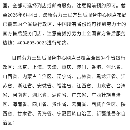
广西壮族自治区河池市金城江区金城江街道朝阳路劳力士售后服务中心（需提前预约）
国，全部可选择到店或邮寄服务，注意提前预约即可。截
广西壮族自治区贺州市八步区城东街道灵峰南路劳力士售后服务中心（需提前预约）
至2026年6月4日，最新劳力士官方售后服务中心网点布局
广西壮族自治区来宾市兴宾区桂中大道劳力士售后服务中心（需提前预约）
已覆盖34个省级行政区，中国所有省份均可找到劳力士的
广西壮族自治区柳州市城中区中山中路劳力士售后服务中心（需提前预约）
官方售后服务门店，注意需拨打劳力士全国官方售后服务
广西壮族自治区钦州市钦南区金海湾东大街劳力士售后服务中心（需提前预约）
热线：400-805-0023进行预约。
广西壮族自治区梧州市万秀区龙湖镇高旺路劳力士售后服务中心（需提前预约）
广西壮族自治区玉林市玉州区金玉路劳力士售后服务中心（需提前预约）
目前劳力士售后服务中心网点已覆盖全国34个省级行
海南省儋州市儋州市那大镇兰洋北路劳力士售后服务中心（需提前预约）
政区：北京、上海、天津、重庆、澳门、香港、河北省、
海南省东方市八所镇解放西路劳力士售后服务中心（需提前预约）
海南省琼海市嘉积镇东风路劳力士售后服务中心（需提前预约）
山西省、内蒙古自治区、辽宁省、吉林省、黑龙江省、江
海南省三沙市西沙区西沙群岛永兴岛北京路劳力士售后服务中心（需提前预约）
苏省、浙江省、安徽省、福建省、江西省、山东省、台湾
海南省三亚市吉阳区迎宾路劳力士售后服务中心（需提前预约）
省、河南省、湖北省、湖南省、广东省、广西壮族自治
海南省万宁市万城镇解放路劳力士售后服务中心（需提前预约）
区、海南省、四川省、贵州省、云南省、西藏自治区、陕
海南省文昌市文城镇教育东路劳力士售后服务中心（需提前预约）
西省、甘肃省、青海省、宁夏回族自治区、新疆维吾尔自
海南省五指山市通什镇三月三大道劳力士售后服务中心（需提前预约）
治区；
香港特别行政区尖沙咀区油尖旺区广东道劳力士售后服务中心（需提前预约）