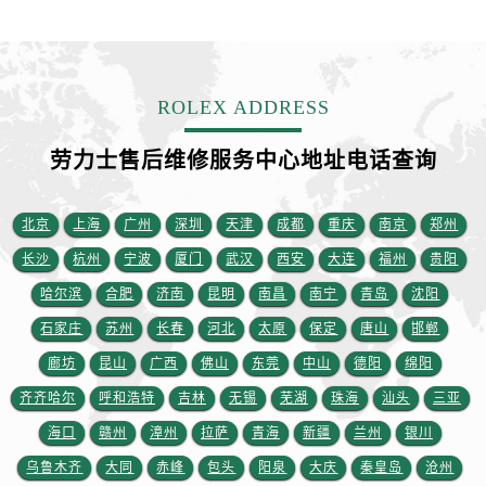
山东省青岛市南区山东路6号华润大厦B座22层04室劳力士售后服务中心（需提前预约）
山东省烟台市芝罘区胜利路139号万达金融中心A座907室劳力士售后服务中心（需提前预约）
吉林省长春市朝阳区西安大路727号中银大厦A座(旺进大厦)18层09室劳力士售后服务中心（需提前预约）
贵州省贵阳市南明区都司高架桥路33号亨特国际金融中心14楼14D劳力士售后服务中心（需提前预约）
ROLEX ADDRESS
云南省昆明市盘龙区北京路928号同德昆明广场写字楼10层06室劳力士售后服务中心（需提前预约）
劳力士售后维修服务中心地址电话查询
河北省石家庄市长安区中山东路39号勒泰中心写字楼B座13层07室劳力士售后服务中心（需提前预约）
陕西省西安市碑林区南关正街88号华侨城长安国际中心E座6楼10室劳力士售后服务中心（需提前预约）
海南省海口市龙华区金贸东路5号海口华润大厦B座17层1707室劳力士售后服务中心（需提前预约）
北京
上海
广州
深圳
天津
成都
重庆
南京
郑州
河北省唐山市路南区新华东道100号万达广场写字楼A座10层1002室劳力士售后服务中心（需提前预约）
长沙
杭州
宁波
厦门
武汉
西安
大连
福州
贵阳
台州市椒江区东海大道1800号腾达中心东1幢20楼2002室劳力士售后服务中心（需提前预约）
哈尔滨
合肥
济南
昆明
南昌
南宁
青岛
沈阳
节假日正常营业！
石家庄
苏州
长春
河北
太原
保定
唐山
邯郸
廊坊
昆山
广西
佛山
东莞
中山
德阳
绵阳
齐齐哈尔
呼和浩特
吉林
无锡
芜湖
珠海
汕头
三亚
海口
赣州
漳州
拉萨
青海
新疆
兰州
银川
乌鲁木齐
大同
赤峰
包头
阳泉
大庆
秦皇岛
沧州