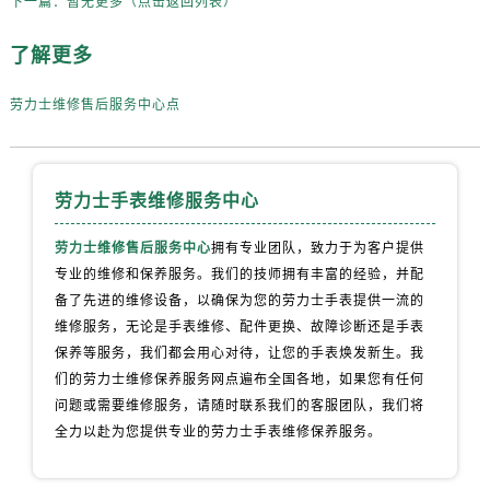
下一篇：
暂无更多（点击返回列表）
四川省乐山市市中区嘉定中路劳力士售后服务中心（需提前预约）
四川省凉山州市西昌市大巷口下街劳力士售后服务中心（需提前预约）
了解更多
四川省泸州市江阳区治平路劳力士售后服务中心（需提前预约）
四川省眉山市东坡区三苏路劳力士售后服务中心（需提前预约）
劳力士维修售后服务中心点
四川省绵阳市涪城区翠花街劳力士售后服务中心（需提前预约）
四川省南充市高坪区江东大道劳力士售后服务中心（需提前预约）
四川省内江市东兴区汉安大道劳力士售后服务中心（需提前预约）
劳力士手表维修服务中心
四川省攀枝花市东区三线大道北段劳力士售后服务中心（需提前预约）
劳力士维修售后服务中心
拥有专业团队，致力于为客户提供
四川省遂宁市船山区香林南路劳力士售后服务中心（需提前预约）
专业的维修和保养服务。我们的技师拥有丰富的经验，并配
四川省雅安市雨城区熊猫大道劳力士售后服务中心（需提前预约）
备了先进的维修设备，以确保为您的劳力士手表提供一流的
四川省宜宾市翠屏区长翠路劳力士售后服务中心（需提前预约）
维修服务，无论是手表维修、配件更换、故障诊断还是手表
四川省资阳市雁江区滨江大道一段与和平南路劳力士售后服务中心（需提前预约）
保养等服务，我们都会用心对待，让您的手表焕发新生。我
四川省自贡市自流井区华商北路劳力士售后服务中心（需提前预约）
们的劳力士维修保养服务网点遍布全国各地，如果您有任何
西藏自治区阿里地区噶尔县北京西路劳力士售后服务中心（需提前预约）
问题或需要维修服务，请随时联系我们的客服团队，我们将
全力以赴为您提供专业的劳力士手表维修保养服务。
西藏自治区昌都市卡若区昌都西路劳力士售后服务中心（需提前预约）
西藏自治区拉萨市城关区北京中路劳力士售后服务中心（需提前预约）