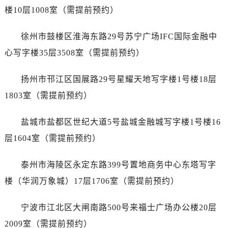
吉林省辽源市龙山区人民大街劳力士售后服务中心（需提前预约）
楼10层1008室（需提前预约）
吉林省梅河口市新华街道梅河大街劳力士售后服务中心（需提前预约）
吉林省四平市铁东区紫气大路与南九经街交汇处劳力士售后服务中心（需提前预约）
徐州市鼓楼区淮海东路29号苏宁广场IFC国际金融中
吉林省松原市宁江区五环大街劳力士售后服务中心（需提前预约）
心写字楼35层3508室（需提前预约）
吉林省通化市东昌区环通乡江南大街劳力士售后服务中心（需提前预约）
吉林省延边市延吉市解放路劳力士售后服务中心（需提前预约）
扬州市邗江区国展路29号星耀天地写字楼1号楼18层
辽宁省鞍山市铁东区站前街劳力士售后服务中心（需提前预约）
1803室（需提前预约）
辽宁省本溪市平山区胜利路劳力士售后服务中心（需提前预约）
辽宁省朝阳市双塔区新华路劳力士售后服务中心（需提前预约）
盐城市盐都区世纪大道5号盐城金融城写字楼1号楼16
辽宁省丹东市振兴区七经街劳力士售后服务中心（需提前预约）
层1604室（需提前预约）
辽宁省抚顺市新抚区东一路劳力士售后服务中心（需提前预约）
辽宁省阜新市海州区解放大街劳力士售后服务中心（需提前预约）
泰州市海陵区永定东路399号置地商务中心东塔写字
辽宁省葫芦岛市连山区中央路劳力士售后服务中心（需提前预约）
楼（华润万象城）17层1706室（需提前预约）
辽宁省锦州市古塔区中央大街劳力士售后服务中心（需提前预约）
辽宁省辽阳市白塔区新运大街劳力士售后服务中心（需提前预约）
宁波市江北区大闸南路500号来福士广场办公楼20层
辽宁省盘锦市兴隆台区石油大街劳力士售后服务中心（需提前预约）
2009室（需提前预约）