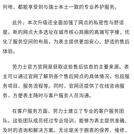
甘肃省合作市人民街劳力士售后服务中心（需提前预约）
何地，都能享受到与瑞士本土一致的专业养护服务。
甘肃省嘉峪关市雄关区新华中路劳力士售后服务中心（需提前预约）
甘肃省金昌市金川区北京路劳力士售后服务中心（需提前预约）
此外，本次升级还全面加强了网点的私密性与舒适
甘肃省酒泉市肃州区西大街劳力士售后服务中心（需提前预约）
度。新的网点大多选址在城市核心商圈的高端写字楼，优
甘肃省临夏市城南街道团结路劳力士售后服务中心（需提前预约）
化了服务空间的布局，为表主提供更加安心、舒适的售后
甘肃省陇南市武都区人民路劳力士售后服务中心（需提前预约）
体验。
甘肃省平凉市崆峒区西大街劳力士售后服务中心（需提前预约）
甘肃省庆阳市西峰区南大街劳力士售后服务中心（需提前预约）
劳力士官方官网是获取这些售后信息的主要来源。表
甘肃省天水市秦州区民主路劳力士售后服务中心（需提前预约）
主可以通过官网了解到各个售后网点的具体情况，包括服
甘肃省武威市凉州区迎宾路劳力士售后服务中心（需提前预约）
务项目、服务流程等。同时，官网还提供了在线咨询服
甘肃省张掖市甘州区民乐北路劳力士售后服务中心（需提前预约）
宁夏回族自治区固原市原州区文化街劳力士售后服务中心（需提前预约）
务，方便表主随时与客户服务人员沟通。
宁夏回族自治区石嘴山市大武口区贺兰山路劳力士售后服务中心（需提前预约）
在客户服务方面，劳力士建立了专业的客户服务团
宁夏回族自治区吴忠市利通区开元大道劳力士售后服务中心（需提前预约）
宁夏回族自治区银川市兴庆区新华东路97号新百中心C馆一层C1-18号商铺劳力士售后服务中心（需提前预约）
队。这些团队成员经过专业培训，能够为表主提供准确、
宁夏回族自治区中卫市沙坡头区鼓楼东街劳力士售后服务中心（需提前预约）
及时的咨询和解决方案。无论是关于腕表的保养、维修，