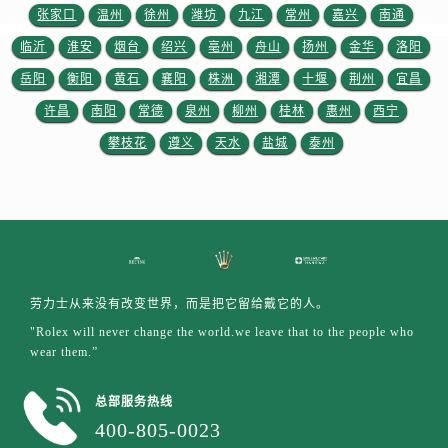
张家口
温州
徐州
潍坊
九江
常州
嘉兴
南通
临沂
淮安
烟台
绍兴
亳州
舟山
扬州
金华
洛阳
岳阳
衡阳
黄石
襄阳
株洲
湘潭
十堰
荆州
宜昌
许昌
南阳
常德
泉州
柳州
桂林
惠州
西宁
攀枝花
遵义
天水
盐城
泰州
劳力士从来没有改变世界，而是把它留给戴它的人。
"Rolex will never change the world.we leave that to the people who
wear them.”
总部服务热线
400-805-0023