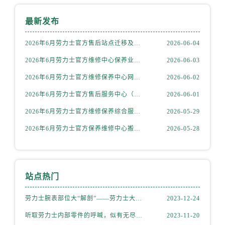
西藏自治区林芝市巴宜区广东路劳力士售后服务中心（需提前预约）
西藏自治区那曲市色尼区浙江西路劳力士售后服务中心（需提前预约）
最新发布
西藏自治区日喀则市桑珠孜区上海中路劳力士售后服务中心（需提前预约）
2026年6月劳力士官方售后站点迁移及新开补充最终速览
2026-06-04
西藏自治区山南市乃东区湖北大道劳力士售后服务中心（需提前预约）
云南省保山市隆阳区正阳路劳力士售后服务中心（需提前预约）
2026年6月劳力士官方维修中心保养业务网点最新变动补充确认稿文件
2026-06-03
云南省楚雄彝族自治州楚雄市鹿城南路劳力士售后服务中心（需提前预约）
2026年6月劳力士官方维修保养中心网点迁移及新设告知书
2026-06-02
云南省大理白族自治州大理市建设路劳力士售后服务中心（需提前预约）
2026年6月劳力士官方售后服务中心（维修保养）调整补充通知（迁址新增）原文发布
2026-06-01
云南省德宏傣族景颇族自治州芒市团结大街劳力士售后服务中心（需提前预约）
2026年6月劳力士官方维修保养综合服务网迁址与新增网点补充公示文件定稿
2026-05-29
云南省迪庆藏族自治州香格里拉市长征大道劳力士售后服务中心（需提前预约）
2026年6月劳力士官方保养维修中心搬迁及新开网点补充最终告知文件
2026-05-28
云南省红河哈尼族彝族自治州蒙自市天马路劳力士售后服务中心（需提前预约）
云南省丽江市古城区七星街劳力士售后服务中心（需提前预约）
云南省临沧市临翔区世纪路劳力士售后服务中心（需提前预约）
云南省怒江傈僳族自治州泸水市人民路劳力士售后服务中心（需提前预约）
站点热门
云南省普洱市思茅区振兴大道劳力士售后服务中心（需提前预约）
劳力士腕表部位大“解剖”——劳力士大讲堂开课啦！
2023-12-24
云南省曲靖市麒麟区学府路劳力士售后服务中心（需提前预约）
云南省文山壮族苗族自治州文山市东风路劳力士售后服务中心（需提前预约）
听取劳力士内部零件的呼喊，似有无尽的故事等待我们去探索
2023-11-20