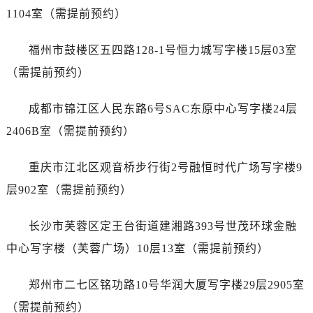
安徽省亳州市谯城区魏武大道劳力士售后服务中心（需提前预约）
1104室（需提前预约）
安徽省池州市贵池区长江路劳力士售后服务中心（需提前预约）
安徽省滁州市琅琊区南谯北路劳力士售后服务中心（需提前预约）
福州市鼓楼区五四路128-1号恒力城写字楼15层03室
安徽省阜阳市颍州区颍州北路劳力士售后服务中心（需提前预约）
（需提前预约）
安徽省淮北市相山区淮海路劳力士售后服务中心（需提前预约）
安徽省淮南市田家庵区国庆中路劳力士售后服务中心（需提前预约）
成都市锦江区人民东路6号SAC东原中心写字楼24层
安徽省黄山市屯溪区黄山西路劳力士售后服务中心（需提前预约）
2406B室（需提前预约）
安徽省六安市金安区解放中路劳力士售后服务中心（需提前预约）
安徽省马鞍山市雨山区湖南西路劳力士售后服务中心（需提前预约）
重庆市江北区观音桥步行街2号融恒时代广场写字楼9
安徽省宿州市埇桥区人民中路劳力士售后服务中心（需提前预约）
层902室（需提前预约）
安徽省铜陵市铜官区石城大道劳力士售后服务中心（需提前预约）
安徽省芜湖市镜湖区中山路步行街劳力士售后服务中心（需提前预约）
长沙市芙蓉区定王台街道建湘路393号世茂环球金融
安徽省宣城市宣州区叠嶂西路劳力士售后服务中心（需提前预约）
中心写字楼（芙蓉广场）10层13室（需提前预约）
福建省龙岩市新罗区九一南路劳力士售后服务中心（需提前预约）
福建省南平市建阳区人民西路劳力士售后服务中心（需提前预约）
郑州市二七区铭功路10号华润大厦写字楼29层2905室
福建省宁德市蕉城区天湖东路劳力士售后服务中心（需提前预约）
（需提前预约）