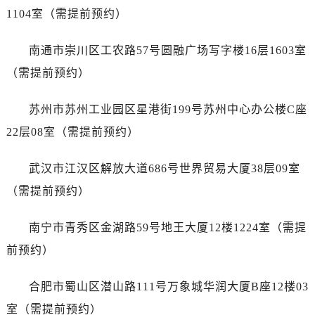
山东省威海市环翠区新威海路89号振华商厦一楼名表维修劳力士售后服务中心（需提前预约）
1104室（需提前预约）
山东省潍坊市奎文区东风东街劳力士售后服务中心（需提前预约）
山东省枣庄市滕州市北辛路与善国路交叉口劳力士售后服务中心（需提前预约）
南通市崇川区工农路57号圆融广场写字楼16层1603室
山东省淄博市张店区金晶大道劳力士售后服务中心（需提前预约）
（需提前预约）
上海市黄浦区南京东路299号宏伊国际广场写字楼8层806室劳力士售后服务中心（需提前预约）
上海市徐汇区虹桥路3号港汇中心2座37层3705室劳力士售后服务中心（需提前预约）
苏州市苏州工业园区星港街199号苏州中心办公楼C座
浙江省杭州市上城区钱江路1366号华润大厦A座5层503-5室劳力士售后服务中心（需提前预约）
22层08室（需提前预约）
浙江省湖州市吴兴区劳动路劳力士售后服务中心（需提前预约）
浙江省嘉兴市南湖区广益路705号嘉兴世界贸易中心A座13层1304室劳力士售后服务中心（需提前预约）
武汉市江汉区解放大道686号世界贸易大厦38层09室
浙江省金华市金东区东市南街777号金华万达广场4号楼22楼2209室劳力士售后服务中心（需提前预约）
（需提前预约）
浙江省丽水市莲都区解放街劳力士售后服务中心（需提前预约）
浙江省宁波市江北区大闸南路500号来福士广场办公楼20层2009室劳力士售后服务中心（需提前预约）
南宁市青秀区金湖路59号地王大厦12楼1224室（需提
浙江省衢州市柯城区上街劳力士售后服务中心（需提前预约）
前预约）
浙江省绍兴市越城区胜利东路379号世茂天际中心写字楼8层805室劳力士售后服务中心（需提前预约）
浙江省舟山市定海区解放东路劳力士售后服务中心（需提前预约）
合肥市蜀山区潜山路111号万象城华润大厦B座12楼03
澳门特别行政区大堂区议事亭前地（新马路）劳力士售后服务中心（需提前预约）
室（需提前预约）