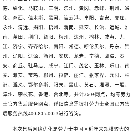
河南省信阳市浉河区东方红大道劳力士售后服务中心（需提前预约）
德、绥化、马鞍山、三明、滨州、黄冈、赤峰、荆州、通
河南省许昌市魏都区建安大道与八龙路交叉口劳力士售后服务中心（需提前预约）
化、鸡西、佳木斯、黑河、连云港、阜阳、吉安、枣庄、
河南省郑州市二七区民主路10号华润大厦29层2905室劳力士售后服务中心（需提前预约）
永州、清远、揭阳、梧州、渭南、延安、长治、运城、淮
河南省周口市川汇区七一路劳力士售后服务中心（需提前预约）
河南省驻马店市驿城区乐山大道与置地大道交叉口劳力士售后服务中心（需提前预约）
南、莆田、荆门、益阳、梅州、达州、榆林、威海、九
湖北省鄂州市鄂城区文星大道劳力士售后服务中心（需提前预约）
江、济宁、齐齐哈尔、南阳、常德、呼伦贝尔、丹东、锦
湖北省黄冈市黄州区赤壁大道劳力士售后服务中心（需提前预约）
州、辽阳、辽源、衢州、安庆、龙岩、宁德、鹰潭、泰
湖北省黄石市黄石港区武汉路劳力士售后服务中心（需提前预约）
安、商丘、驻马店、咸宁、江门、茂名、玉林、乐山、南
湖北省荆门市东宝中天街步行街劳力士售后服务中心（需提前预约）
充、雅安、宝鸡、柳州、拉萨、丽江、张家界、襄阳、株
湖北省荆州市荆州区荆中路劳力士售后服务中心（需提前预约）
洲、遵义、鄂尔多斯、阳泉、昆山、黄石、湘潭、十堰、
湖北省十堰市茅箭区人民北路劳力士售后服务中心（需提前预约）
漳州、攀枝花、香港、台北等，共计360+网点，均有劳力
湖北省随州市曾都区青年路劳力士售后服务中心（需提前预约）
湖北省咸宁市咸安区长安大道劳力士售后服务中心（需提前预约）
士官方售后服务网点，详细信息需拨打劳力士全国官方售
湖北省襄阳市樊城区长虹路与人民路交叉口劳力士售后服务中心（需提前预约）
后服务热线400-805-0023进行咨询。
湖北省孝感市孝南区复兴大道劳力士售后服务中心（需提前预约）
湖北省宜昌市西陵区夷陵大道与港窑路劳力士售后服务中心（需提前预约）
本次售后网络优化是劳力士中国区近年来规模较大的