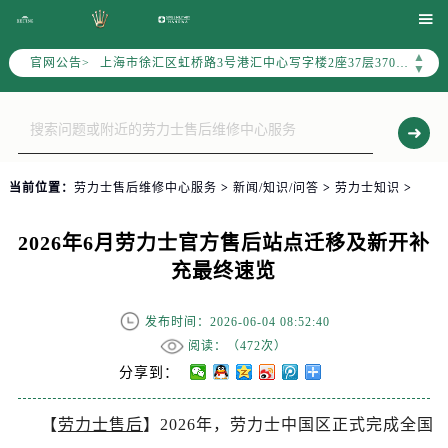
天津市和平区赤峰道136号天津国际金融中心写字楼26层2603室（需提前预约）

上海市徐汇区虹桥路3号港汇中心写字楼2座37层3705室（需提前预约）
▲
官网公告>
上海市黄浦区南京东路299号宏伊国际广场写字楼8层806室（需提前预约）
▼
南京市秦淮区中山南路1号（新街口）南京中心写字楼22层C1-1室（需提前预约）
常州市新北区龙锦路1590号现代传媒中心写字楼5号楼10层1008室（需提前预约）
徐州市鼓楼区淮海东路29号苏宁广场IFC国际金融中心写字楼35层3508室（需提前预约）
扬州市邗江区国展路29号星耀天地写字楼1号楼18层1803室（需提前预约）
当前位置：
劳力士售后维修中心服务
>
新闻/知识/问答
>
劳力士知识
>
盐城市盐都区世纪大道5号盐城金融城写字楼1号楼16层1604室（需提前预约）
泰州市海陵区永定东路399号置地商务中心东塔写字楼（华润万象城）17层1706室（需提前预约）
2026年6月劳力士官方售后站点迁移及新开补
宁波市江北区大闸南路500号来福士广场办公楼20层2009室（需提前预约）
充最终速览
杭州市上城区钱江路1366号华润大厦写字楼A座5层503-5室（需提前预约）
金华市金东区东市南街777号金华万达广场写字楼4号楼22层2209室（需提前预约）
发布时间：2026-06-04 08:52:40
绍兴市越城区胜利东路379号世茂天际中心写字楼8层805室（需提前预约）
阅读：（
472次）
嘉兴市南湖区广益路705号嘉兴世界贸易中心写字楼A座13层1304室（需提前预约）
分享到：
南昌市红谷滩新区红谷中大道998号绿地双子塔（中央广场）A1座办公楼14层07室（需提前预约）
【
劳力士售后
】2026年，劳力士中国区正式完成全国
济南市历下区经十路11111号华润中心写字楼（万象城）15层1508室（需提前预约）