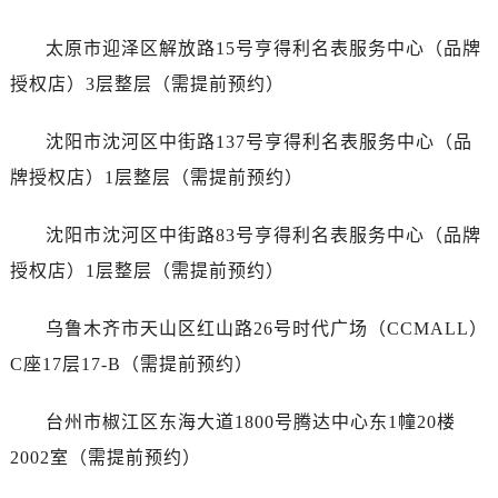
福建省莆田市城厢区霞林街道荔华东大道劳力士售后服务中心（需提前预约）
福建省三明市三元区东乾二路劳力士售后服务中心（需提前预约）
太原市迎泽区解放路15号亨得利名表服务中心（品牌
福建省漳州市龙文区步港路劳力士售后服务中心（需提前预约）
授权店）3层整层（需提前预约）
江苏省常州市新北区龙锦路1590号现代传媒中心5号楼10层1008室劳力士售后服务中心（需提前预约）
江苏省淮安市清江浦区淮海北路劳力士售后服务中心（需提前预约）
沈阳市沈河区中街路137号亨得利名表服务中心（品
江苏省连云港市海州区通灌北路劳力士售后服务中心（需提前预约）
牌授权店）1层整层（需提前预约）
江苏省南京市秦淮区中山南路1号南京中心22层22-C1-C3室劳力士售后服务中心（需提前预约）
江苏省宿迁市宿城区西湖路劳力士售后服务中心（需提前预约）
沈阳市沈河区中街路83号亨得利名表服务中心（品牌
江苏省泰州市海陵区永定东路399号置地商务中心东塔（华润万象城）17层1706室劳力士售后服务中心（需提前预约）
授权店）1层整层（需提前预约）
江苏省徐州市鼓楼区淮海东路29号苏宁广场IFC国际金融中心35层3508室劳力士售后服务中心（需提前预约）
江苏省盐城市盐都区世纪大道5号盐城金融城写字楼1号楼16层1604室劳力士售后服务中心（需提前预约）
乌鲁木齐市天山区红山路26号时代广场（CCMALL）
江苏省扬州市邗江区国展路29号星耀天地写字楼1号楼18层1803室劳力士售后服务中心（需提前预约）
C座17层17-B（需提前预约）
江苏省镇江市京口区中山东路劳力士售后服务中心（需提前预约）
江西省抚州市临川区赣东大道劳力士售后服务中心（需提前预约）
台州市椒江区东海大道1800号腾达中心东1幢20楼
江西省赣州市章贡区文清路劳力士售后服务中心（需提前预约）
2002室（需提前预约）
江西省吉安市吉州区井冈山大道劳力士售后服务中心（需提前预约）