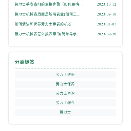
云南省西双版纳傣族自治州景洪市宣慰大道劳力士售后服务中心（需提前预约）
劳力士手表表扣的更换步骤（如何更换手表的表扣）
2023-10-12
云南省玉溪市红塔区南北大街劳力士售后服务中心（需提前预约）
劳力士机械表后面是玻璃表盘(如何正确清洁和保养)
2023-09-10
云南省昭通市昭阳区青年路劳力士售后服务中心（需提前预约）
如何清洁和保养劳力士手表的机芯
2023-01-07
重庆市江北区观音桥步行街2号融恒时代广场9层902室劳力士售后服务中心（需提前预约）
劳力士机械表怎么换表带的(简单易学的步骤)
2023-09-20
新疆维吾尔自治区乌鲁木齐市天山区红山路26号时代广场（CCMALL）C座17层17-B劳力士售后服务中心（需提前预约）
浙江省温州市鹿城区锦绣路1067号置信广场10层1015室劳力士售后服务中心（需提前预约）
辽宁省大连市中山区人民路15号国际金融大厦7层G室劳力士售后服务中心（需提前预约）
广东省佛山市禅城区季华五路57号万科金融中心C座12层1205室劳力士售后服务中心（需提前预约）
分类标签
广东省东莞市东城街道鸿福东路1号民盈国贸中心T1写字楼9层907室劳力士售后服务中心（需提前预约）
劳力士维修
江苏省无锡市梁溪区人民中路139号恒隆广场写字楼1座11层1104室劳力士售后服务中心（需提前预约）
江苏省南通市崇川区工农路57号圆融广场写字楼16层1603室劳力士售后服务中心（需提前预约）
劳力士保养
江苏省苏州市苏州工业园区 星港街199号苏州中心办公楼C座22层08室劳力士售后服务中心（需提前预约）
劳力士咨询
湖北省武汉市江汉区解放大道686号世界贸易大厦38层09室劳力士售后服务中心（需提前预约）
劳力士配件
广西省南宁市青秀区金湖路59号地王大厦12楼1224室劳力士售后服务中心（需提前预约）
劳力士
安徽省合肥市蜀山区潜山路111号万象城华润大厦B座12楼03室劳力士售后服务中心（需提前预约）
福建省泉州市丰泽区宝洲路729号浦西万达中心写字楼A座7楼709室劳力士售后服务中心（需提前预约）