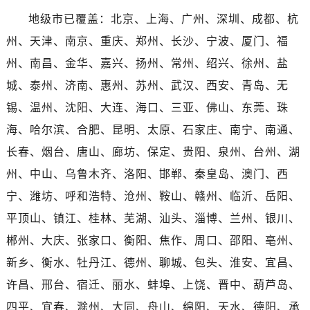
香港特别行政区金钟区中西区金钟道劳力士售后服务中心（需提前预约）
地级市已覆盖：北京、上海、广州、深圳、成都、杭
香港特别行政区九龙区油尖旺区弥敦道劳力士售后服务中心（需提前预约）
州、天津、南京、重庆、郑州、长沙、宁波、厦门、福
香港特别行政区铜锣湾区湾仔区轩尼诗道劳力士售后服务中心（需提前预约）
州、南昌、金华、嘉兴、扬州、常州、绍兴、徐州、盐
河南省安阳市文峰区解放大道劳力士售后服务中心（需提前预约）
河南省鹤壁市淇滨区九州路劳力士售后服务中心（需提前预约）
城、泰州、济南、惠州、苏州、武汉、西安、青岛、无
河南省济源市沁园街道济水大道劳力士售后服务中心（需提前预约）
锡、温州、沈阳、大连、海口、三亚、佛山、东莞、珠
河南省焦作市解放区解放路劳力士售后服务中心（需提前预约）
海、哈尔滨、合肥、昆明、太原、石家庄、南宁、南通、
河南省开封市鼓楼区中山路劳力士售后服务中心（需提前预约）
长春、烟台、唐山、廊坊、保定、贵阳、泉州、台州、湖
河南省洛阳市西工区中州中路与解放路交叉口劳力士售后服务中心（需提前预约）
州、中山、乌鲁木齐、洛阳、邯郸、秦皇岛、澳门、西
河南省漯河市源汇区交通路劳力士售后服务中心（需提前预约）
宁、潍坊、呼和浩特、沧州、鞍山、赣州、临沂、岳阳、
河南省南阳市宛城区范蠡东路与南都路交叉口劳力士售后服务中心（需提前预约）
平顶山、镇江、桂林、芜湖、汕头、淄博、兰州、银川、
河南省平顶山市卫东区建设路劳力士售后服务中心（需提前预约）
河南省濮阳市大华龙区开州路绿城路交叉口劳力士售后服务中心（需提前预约）
郴州、大庆、张家口、衡阳、焦作、周口、邵阳、亳州、
河南省三门峡市湖滨区和平路劳力士售后服务中心（需提前预约）
新乡、衡水、牡丹江、德州、聊城、包头、淮安、宜昌、
河南省商丘市梁园区神火大道劳力士售后服务中心（需提前预约）
许昌、邢台、宿迁、丽水、蚌埠、上饶、晋中、葫芦岛、
河南省新乡市红旗区人民路劳力士售后服务中心（需提前预约）
四平、宜春、滁州、大同、舟山、绵阳、天水、德阳、承