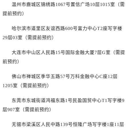
江西省景德镇市珠山区珠山中路劳力士售后服务中心（需提前预约）
温州市鹿城区锦绣路1067号置信广场10层1015室（需
江西省九江市浔阳区浔阳路劳力士售后服务中心（需提前预约）
提前预约）
江西省南昌市红谷滩新区红谷中大道998号绿地双子塔（中央广场）A1座办公楼14层1407室劳力士售后服务中心（需提前预约）
江西省萍乡市安源区萍安北大道与康庄路交叉口劳力士售后服务中心（需提前预约）
哈尔滨市道里区友谊西路600号富力中心T2座写字楼
江西省上饶市信州区滨江西路劳力士售后服务中心（需提前预约）
29层03室（需提前预约）
江西省新余市渝水区北湖西路劳力士售后服务中心（需提前预约）
江西省宜春市袁州区中山中路劳力士售后服务中心（需提前预约）
大连市中山区人民路15号国际金融大厦7层G室（需提
江西省鹰潭市月湖区胜利东路劳力士售后服务中心（需提前预约）
前预约）
山东省德州市德城区东风中路劳力士售后服务中心（需提前预约）
山东省东营市东营区济南路劳力士售后服务中心（需提前预约）
佛山市禅城区季华五路57号万科金融中心C座12层
山东省济南市历下区经十路11111号华润中心写字楼（万象城）15层1508室劳力士售后服务中心（需提前预约）
1205室（需提前预约）
山东省济宁市任城区太白楼路劳力士售后服务中心（需提前预约）
山东省莱芜市文化南路8号银座商城名表维修一楼名表维修劳力士售后服务中心（需提前预约）
东莞市东城街道鸿福东路1号民盈国贸中心T1写字楼9
山东省临沂市兰山区解放路劳力士售后服务中心（需提前预约）
层907室（需提前预约）
山东省日照市东港区烟台路劳力士售后服务中心（需提前预约）
山东省泰安市泰山区财源街道泰山大街劳力士售后服务中心（需提前预约）
无锡市梁溪区人民中路139号恒隆广场写字楼1座11层