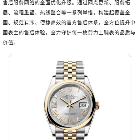
售后服务网络的全面优化升级。通过网点更新、服务拓
广州市天河区天河路230号万菱汇国际中心写字楼A塔7层704室（需提前预约）
广州市越秀区环市东路371-375号世界贸易中心大厦南塔写字楼15层07室（需提前预约）
展、流程重塑、热线整合等一系列举措，构建起覆盖全
深圳市罗湖区深南东路5001号华润大厦写字楼17层1701室（需提前预约）
国、规范有序、便捷高效的官方售后体系，全方位提升中
惠州市惠城区江北文昌一路7号华贸大厦写字楼1座30层05室（需提前预约）
国表主的售后体验，全力守护每一枚劳力士腕表的品质与
厦门市思明区湖滨东路95号华润大厦写字楼B座11层1104室（需提前预约）
价值。
成都市锦江区人民东路6号SAC东原中心写字楼24层2406B室（需提前预约）
重庆市江北区观音桥步行街2号融恒时代广场写字楼9层902室（需提前预约）
长沙市芙蓉区定王台街道建湘路393号世茂环球金融中心写字楼（芙蓉广场）10层13室（需提前预约）
郑州市二七区铭功路10号华润大厦写字楼29层2905室（需提前预约）
太原市迎泽区解放路15号亨得利名表服务中心（品牌授权店）3层整层（需提前预约）
沈阳市沈河区中街路137号亨得利名表服务中心（品牌授权店）1层整层（需提前预约）
沈阳市沈河区中街路83号亨得利名表服务中心（品牌授权店）1层整层（需提前预约）
乌鲁木齐市天山区红山路26号时代广场（CCMALL）C座17层17-B（需提前预约）
温州市鹿城区锦绣路1067号置信广场10层1015室（需提前预约）
大连市中山区人民路15号国际金融大厦7层G室（需提前预约）
佛山市禅城区季华五路57号万科金融中心C座12层1205室（需提前预约）