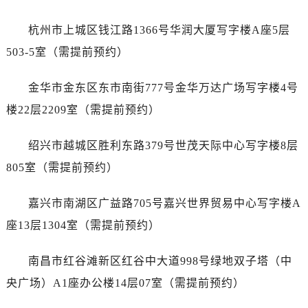
辽宁省铁岭市银州区南马路劳力士售后服务中心（需提前预约）
辽宁省营口市站前区市府路与渤海大街交叉口劳力士售后服务中心（需提前预约）
杭州市上城区钱江路1366号华润大厦写字楼A座5层
辽宁省沈阳市沈河区中街路137号亨得利名表维修授权店1楼劳力士售后服务中心（需提前预约）
503-5室（需提前预约）
辽宁省沈阳市沈河区中街路83号亨得利名表维修授权店1楼劳力士售后服务中心（需提前预约）
北京市朝阳区建国门外大街甲6号华熙国际中心D座11层1102室劳力士售后服务中心（需提前预约）
金华市金东区东市南街777号金华万达广场写字楼4号
北京市东城区东长安街1号王府井东方广场W3座6层602室劳力士售后服务中心（需提前预约）
楼22层2209室（需提前预约）
河北省保定市竞秀区朝阳北大街北国先天下劳力士售后服务中心（需提前预约）
内蒙古自治区阿拉善盟市左旗土尔扈特大街劳力士售后服务中心（需提前预约）
绍兴市越城区胜利东路379号世茂天际中心写字楼8层
内蒙古自治区巴彦淖尔市临河区新华街劳力士售后服务中心（需提前预约）
805室（需提前预约）
内蒙古自治区包头市青山区幸福路甲3号王府井百货名表维修劳力士售后服务中心（需提前预约）
内蒙古自治区赤峰市红山区哈达街劳力士售后服务中心（需提前预约）
嘉兴市南湖区广益路705号嘉兴世界贸易中心写字楼A
内蒙古自治区鄂尔多斯市东胜区伊金霍洛街劳力士售后服务中心（需提前预约）
座13层1304室（需提前预约）
内蒙古自治区呼伦贝尔市海拉尔区中央街劳力士售后服务中心（需提前预约）
内蒙古自治区通辽市科尔沁区明仁大街劳力士售后服务中心（需提前预约）
南昌市红谷滩新区红谷中大道998号绿地双子塔（中
内蒙古自治区乌海市海勃湾区人民南路劳力士售后服务中心（需提前预约）
央广场）A1座办公楼14层07室（需提前预约）
内蒙古自治区乌兰察布市集宁区恩和大街劳力士售后服务中心（需提前预约）