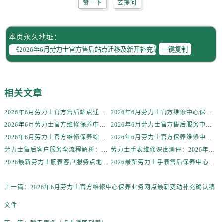
赞一下
去提问
新疆维吾尔自治区伊宁市解放西路劳力士售后服务中心（需提前预约）
贵州省安顺市西秀区中华南路劳力士售后服务中心（需提前预约）
贵州省毕节市七星关区松山路劳力士售后服务中心（需提前预约）
本页永久地址：
贵州省六盘水市钟山区钟山大道劳力士售后服务中心（需提前预约）
一键复制
贵州省黔东南苗族侗族自治州凯里市北京西路劳力士售后服务中心（需提前预约）
贵州省黔西南布依族苗族自治州兴义市大道与桔香路交汇处劳力士售后服务中心（需提前预约）
贵州省铜仁市碧江区民主路劳力士售后服务中心（需提前预约）
相关文章
贵州省遵义市红花岗区共青大道与嵩山路交叉口劳力士售后服务中心（需提前预约）
2026年6月劳力士官方售后站点迁移及新开补充最终速览
2026年6月劳力士官方维修中心保养业务网点最新变动补充确认稿文件
四川省阿坝州市马尔康市团结街劳力士售后服务中心（需提前预约）
2026年6月劳力士官方维修保养中心网点迁移及新设告知书
2026年6月劳力士官方售后服务中心（维修保养）调整补充通知（迁址新增）原文发布
四川省巴中市巴州区江北大道劳力士售后服务中心（需提前预约）
2026年6月劳力士官方维修保养综合服务网迁址与新增网点补充公示文件定稿
2026年6月劳力士官方保养维修中心搬迁及新开网点补充最终告知文件
四川省成都市锦江区人民东路6号SAC东原中心24层2406B室劳力士售后服务中心（需提前预约）
劳力士售后客户服务全流程解析：官方电话与全国服务网点布局（2026年6月最新更新）
劳力士手表维修深度测评：2026年6月最新官方售后服务网点全盘点
四川省达州市通川区中心广场、老车坝劳力士售后服务中心（需提前预约）
2026最新劳力士腕表客户服务点地址考察报告
2026最新劳力士手表售后保养中心地址考察报告
四川省德阳市旌阳区长江西路、南街劳力士售后服务中心（需提前预约）
四川省甘孜州市康定市情歌广场、箭炉街劳力士售后服务中心（需提前预约）
上一篇：
2026年6月劳力士官方维修中心保养业务网点最新变动补充确认稿
四川省广安市广安区建安南路劳力士售后服务中心（需提前预约）
文件
四川省广元市利州区老城南北街、东大街劳力士售后服务中心（需提前预约）