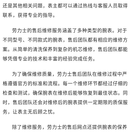
青海省果洛藏族自治州玛沁县团结路劳力士售后服务中心（需提前预约）
还是其他相关问题，表主都可以通过热线与客服人员取得
青海省海北藏族自治州海晏县将军路劳力士售后服务中心（需提前预约）
联系，获得专业的指导。
青海省海东市乐都区滨河路劳力士售后服务中心（需提前预约）
青海省海南藏族自治州共和县青海湖大街劳力士售后服务中心（需提前预约）
劳力士的售后维修服务涵盖了多种类型的腕表。对于
青海省海西蒙古族藏族自治州德令哈市柴达木路劳力士售后服务中心（需提前预约）
不同型号、不同款式的腕表，售后团队都有相应的维修方
青海省黄南藏族自治州同仁市德合隆路劳力士售后服务中心（需提前预约）
案。从简单的清洗保养到复杂的机芯维修，售后团队都能
青海省西宁市城西区海湖新区西关大道劳力士售后服务中心（需提前预约）
够凭借专业的技术和丰富的经验完成任务。
青海省玉树藏族自治州结古镇胜利路劳力士售后服务中心（需提前预约）
陕西省安康市汉滨区金州路劳力士售后服务中心（需提前预约）
为了确保维修质量，劳力士售后团队在维修过程中严
陕西省宝鸡市渭滨区经二路劳力士售后服务中心（需提前预约）
格遵循官方的标准和流程。每一个维修环节都经过仔细的
陕西省汉中市汉台区北大街劳力士售后服务中心（需提前预约）
检查和测试，确保腕表在维修后能够恢复到最佳状态。同
陕西省商洛市商州区州城街劳力士售后服务中心（需提前预约）
陕西省铜川市王益区红旗街劳力士售后服务中心（需提前预约）
时，售后团队还会对维修后的腕表提供一定期限的质保服
陕西省渭南市临渭区东风大街劳力士售后服务中心（需提前预约）
务，让表主无后顾之忧。
陕西省咸阳市秦都区沣西新城统一西路与白马河路交汇处劳力士售后服务中心（需提前预约）
陕西省延安市宝塔区中心街劳力士售后服务中心（需提前预约）
除了维修服务，劳力士的售后网点还提供腕表的保养