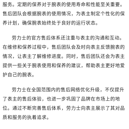
陕西省榆林市榆阳区长兴路劳力士售后服务中心（需提前预约）
服务。定期的保养对于腕表的使用寿命和性能至关重要。
新疆维吾尔自治区阿克苏市东大街劳力士售后服务中心（需提前预约）
售后团队会根据腕表的使用情况，为表主制定个性化的保
新疆维吾尔自治区阿拉尔市胜利大道劳力士售后服务中心（需提前预约）
养计划，确保腕表始终处于良好的运行状态。
新疆维吾尔自治区阿拉山口市友好路劳力士售后服务中心（需提前预约）
新疆维吾尔自治区阿勒泰市解放路劳力士售后服务中心（需提前预约）
劳力士的官方售后体系还注重与表主的沟通和互动。
新疆维吾尔自治区阿图什市光明路劳力士售后服务中心（需提前预约）
在维修和保养过程中，售后团队会及时向表主反馈腕表的
新疆维吾尔自治区白杨市军垦路劳力士售后服务中心（需提前预约）
情况，让表主了解维修进度。同时，售后团队还会为表主
新疆维吾尔自治区北屯市团结路劳力士售后服务中心（需提前预约）
提供一些关于腕表使用和保养的建议，帮助表主更好地爱
新疆维吾尔自治区博乐市博乐市北京路劳力士售后服务中心（需提前预约）
护自己的腕表。
新疆维吾尔自治区昌吉市延安北路劳力士售后服务中心（需提前预约）
新疆维吾尔自治区阜康市博峰路劳力士售后服务中心（需提前预约）
劳力士在全国范围内的售后网络优化升级，不仅提升
新疆维吾尔自治区哈密市伊州区建国北路劳力士售后服务中心（需提前预约）
了表主的售后体验，也进一步巩固了品牌在市场上的地
新疆维吾尔自治区和田市和田市北京西路劳力士售后服务中心（需提前预约）
新疆维吾尔自治区胡杨河市胡杨河市胡杨路劳力士售后服务中心（需提前预约）
位。通过不断完善售后体系，劳力士向表主展示了其对品
新疆维吾尔自治区霍尔果斯市亚欧北路劳力士售后服务中心（需提前预约）
质和服务的执着追求。
新疆维吾尔自治区喀什市解放北路劳力士售后服务中心（需提前预约）