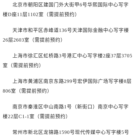
唐山市路南区新华东道100号万达广场写字楼A座10层1002室（需提前预约）
北京市朝阳区建国门外大街甲6号华熙国际中心写字
台州市椒江区东海大道1800号腾达中心东1幢20楼2002室（需提前预约）
楼D座11层1102室（需提前预约）
黑龙江省大庆市萨尔图区会战大街劳力士售后服务中心（需提前预约）
黑龙江省鹤岗市向阳区红军路劳力士售后服务中心（需提前预约）
天津市和平区赤峰道136号天津国际金融中心写字楼
黑龙江省黑河市爱辉区中央街劳力士售后服务中心（需提前预约）
26层2603室（需提前预约）
黑龙江省鸡西市鸡冠区红军路劳力士售后服务中心（需提前预约）
黑龙江省佳木斯市向阳区长安路劳力士售后服务中心（需提前预约）
上海市徐汇区虹桥路3号港汇中心写字楼2座37层3705
黑龙江省牡丹江市东安区太平路劳力士售后服务中心（需提前预约）
室（需提前预约）
黑龙江省七台河市桃山区大同街劳力士售后服务中心（需提前预约）
黑龙江省齐齐哈尔市龙沙区龙华路劳力士售后服务中心（需提前预约）
上海市黄浦区南京东路299号宏伊国际广场写字楼8层
黑龙江省双鸭山市尖山区新兴大街劳力士售后服务中心（需提前预约）
806室（需提前预约）
黑龙江省绥化市北林区新华街与康庄路交叉口劳力士售后服务中心（需提前预约）
黑龙江省伊春市伊美区通河路劳力士售后服务中心（需提前预约）
南京市秦淮区中山南路1号（新街口）南京中心写字
吉林省白城市洮北区明仁南街劳力士售后服务中心（需提前预约）
楼22层C1-1室（需提前预约）
吉林省白山市浑江区浑江大街劳力士售后服务中心（需提前预约）
吉林省吉林市船营区河南街劳力士售后服务中心（需提前预约）
常州市新北区龙锦路1590号现代传媒中心写字楼5号