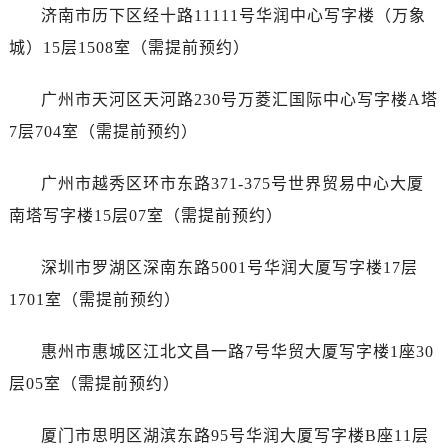
内蒙古自治区锡林郭勒盟市锡林浩特市光明街与额尔敦路交叉口劳力士售后服务中心（需提前预约）
济南市历下区经十路11111号华润中心写字楼（万象
内蒙古自治区兴安盟市乌兰浩特市兴安大街劳力士售后服务中心（需提前预约）
城）15层1508室（需提前预约）
山西省大同市平城区迎宾街劳力士售后服务中心（需提前预约）
山西省晋城市城区黄华街劳力士售后服务中心（需提前预约）
广州市天河区天河路230号万菱汇国际中心写字楼A塔
山西省晋中市榆次区顺城街劳力士售后服务中心（需提前预约）
7层704室（需提前预约）
山西省临汾市尧都区解放路劳力士售后服务中心（需提前预约）
山西省吕梁市离石区永宁中路与建设街交叉口劳力士售后服务中心（需提前预约）
广州市越秀区环市东路371-375号世界贸易中心大厦
山西省朔州市朔城区怡西路与鄯阳西街交汇处劳力士售后服务中心（需提前预约）
南塔写字楼15层07室（需提前预约）
山西省忻州市忻府区和平东街与七一南路交叉口劳力士售后服务中心（需提前预约）
山西省阳泉市郊区平阳东街与新城大道交叉口劳力士售后服务中心（需提前预约）
深圳市罗湖区深南东路5001号华润大厦写字楼17层
山西省运城市盐湖区河东街劳力士售后服务中心（需提前预约）
1701室（需提前预约）
山西省长治市潞州区英雄中路劳力士售后服务中心（需提前预约）
山西省太原市迎泽区迎泽街道解放路15号亨得利名表维修授权店3楼劳力士售后服务中心（需提前预约）
惠州市惠城区江北文昌一路7号华贸大厦写字楼1座30
天津市和平区赤峰道136号天津国际金融中心26层2603室劳力士售后服务中心（需提前预约）
层05室（需提前预约）
安徽省安庆市迎江区人民路劳力士售后服务中心（需提前预约）
安徽省蚌埠市蚌山区淮河路劳力士售后服务中心（需提前预约）
厦门市思明区湖滨东路95号华润大厦写字楼B座11层