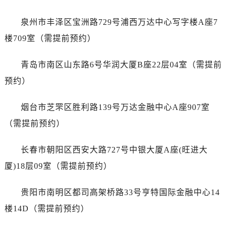
澳门特别行政区风顺堂区南湾大马路劳力士售后服务中心（需提前预约）
澳门特别行政区花地玛堂区关闸广场劳力士售后服务中心（需提前预约）
泉州市丰泽区宝洲路729号浦西万达中心写字楼A座7
澳门特别行政区花王堂区大三巴商圈劳力士售后服务中心（需提前预约）
楼709室（需提前预约）
澳门特别行政区嘉模堂区官也街劳力士售后服务中心（需提前预约）
澳门省路氹城市金光大道劳力士售后服务中心（需提前预约）
青岛市南区山东路6号华润大厦B座22层04室（需提前
澳门特别行政区望德堂区塔石广场劳力士售后服务中心（需提前预约）
预约）
福建省福州市晋安区竹屿路6号东二环泰禾广场2号楼5层509室劳力士售后服务中心（需提前预约）
福建省厦门市思明区湖滨东路95号万象城华润大厦B座11层1104室劳力士售后服务中心（需提前预约）
烟台市芝罘区胜利路139号万达金融中心A座907室
广东省潮州市潮安区新风路与潮汕路交汇处劳力士售后服务中心（需提前预约）
（需提前预约）
广东省广州市天河区天河路230号万菱汇国际中心A塔7层704室劳力士售后服务中心（需提前预约）
广东省广州市越秀区环市东路371-375号世界贸易中心大厦南塔15层1507室劳力士售后服务中心（需提前预约）
长春市朝阳区西安大路727号中银大厦A座(旺进大
广东省河源市源城区越王大道劳力士售后服务中心（需提前预约）
厦)18层09室（需提前预约）
广东省惠州市惠城区江北文昌一路7号华贸大厦1座30层3005室劳力士售后服务中心（需提前预约）
广东省江门市蓬江区广场西路劳力士售后服务中心（需提前预约）
贵阳市南明区都司高架桥路33号亨特国际金融中心14
广东省揭阳市榕城进贤门步行街劳力士售后服务中心（需提前预约）
楼14D（需提前预约）
广东省茂名市电白区水东街道迎宾大道劳力士售后服务中心（需提前预约）