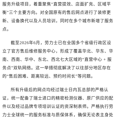
湖南省常德市武陵区人民路劳力士售后服务中心（需提前预约）
服务升级项目，着重聚焦“直营提效、店面扩充、区域平
湖南省郴州市北湖区国庆北路劳力士售后服务中心（需提前预约）
衡”三个主要方向。对全国原有的售后网点进行了装修更
湖南省衡阳市雁峰区解放路劳力士售后服务中心（需提前预约）
新、设备换代以及人员培训，同时在多个城市新增了服务
湖南省怀化市鹤城区迎丰中路劳力士售后服务中心（需提前预约）
点。
湖南省娄底市娄星区长青街劳力士售后服务中心（需提前预约）
湖南省邵阳市双清区东风路劳力士售后服务中心（需提前预约）
截至2026年6月，劳力士已在全国多个省级行政区设
湖南省湘潭市雨湖区莲城大道劳力士售后服务中心（需提前预约）
立了官方售后维修服务中心，形成了覆盖华北、华东、华
湖南省益阳市赫山区桃花仑路劳力士售后服务中心（需提前预约）
南、西南、华中、东北、西北七大区域的“直营中心 + 服
湖南省永州市冷水滩区永州大道与中兴路交叉口劳力士售后服务中心（需提前预约）
务点”双轨网络。这一举措彻底解决了以往部分地区存在
湖南省岳阳市岳阳楼区东茅岭路劳力士售后服务中心（需提前预约）
湖南省张家界市永定区解放路劳力士售后服务中心（需提前预约）
的“售后困难、距离较远、预约时间长”等问题。
湖南省长沙市芙蓉区建湘路393号世茂环球金融中心写字楼10层1013室劳力士售后服务中心（需提前预约）
所有升级后的网点均经过瑞士日内瓦总部的严格认
湖南省株洲市芦淞区建设南路劳力士售后服务中心（需提前预约）
甘肃省白银市白银区北京路劳力士售后服务中心（需提前预约）
证，统一配备了瑞士进口的精密检测仪器、原厂供应的配
甘肃省定西市安定区解放路劳力士售后服务中心（需提前预约）
件以及经过品牌专项培训认证的资深制表师。严格执行劳
甘肃省敦煌市沙州镇阳关中路劳力士售后服务中心（需提前预约）
力士全球统一的服务标准与质保体系，确保无论表主身处