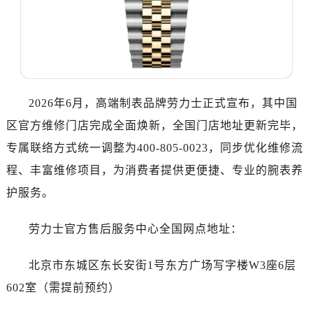
东莞市东城街道鸿福东路1号民盈国贸中心T1写字楼9层907室（需提前预约）
无锡市梁溪区人民中路139号恒隆广场写字楼1座11层1104室（需提前预约）
南通市崇川区工农路57号圆融广场写字楼16层1603室（需提前预约）
苏州市苏州工业园区星港街199号苏州中心办公楼C座22层08室（需提前预约）
武汉市江汉区解放大道686号世界贸易大厦38层09室（需提前预约）
2026年6月，高端制表品牌劳力士正式宣布，其中国
南宁市青秀区金湖路59号地王大厦12楼1224室（需提前预约）
合肥市蜀山区潜山路111号万象城华润大厦B座12楼03室（需提前预约）
区官方维修门店完成全面焕新，全国门店地址更新完毕，
泉州市丰泽区宝洲路729号浦西万达中心写字楼A座7楼709室（需提前预约）
专属联络方式统一调整为400-805-0023，同步优化维修流
青岛市南区山东路6号华润大厦B座22层04室（需提前预约）
程、丰富维修项目，为消费者提供更便捷、专业的腕表养
烟台市芝罘区胜利路139号万达金融中心A座907室（需提前预约）
护服务。
长春市朝阳区西安大路727号中银大厦A座(旺进大厦)18层09室（需提前预约）
贵阳市南明区都司高架桥路33号亨特国际金融中心14楼14D（需提前预约）
劳力士官方售后服务中心全国网点地址：
昆明市盘龙区北京路928号同德昆明广场写字楼10层06室（需提前预约）
石家庄市长安区中山东路39号勒泰中心写字楼B座13层07室（需提前预约）
北京市东城区东长安街1号东方广场写字楼W3座6层
西安市碑林区南关正街88号华侨城长安国际中心E座6楼10室（需提前预约）
602室（需提前预约）
海口市龙华区金贸东路5号海口华润大厦B座17层1707室（需提前预约）