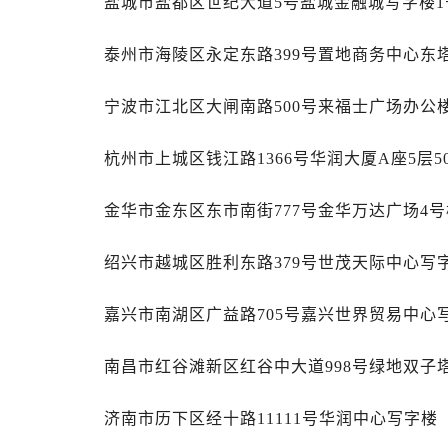
盐城市盐都区世纪大道5号盐城金融城写字楼1号
吉林省白山市浑江区浑江大街劳力士
吉林省吉林市船营区河南街劳力士售
泰州市海陵区永定东路399号置地商务中心东塔
吉林省辽源市龙山区人民大街劳力士
吉林省梅河口市新华街道梅河大街劳
宁波市江北区大闸南路500号来福士广场办公楼
吉林省四平市铁东区紫气大路与南九
杭州市上城区钱江路1366号华润大厦A座5层5
吉林省松原市宁江区五环大街劳力士
吉林省通化市东昌区环通乡江南大街
金华市金东区东市南街777号金华万达广场4号楼
吉林省延边市延吉市解放路劳力士售
辽宁省鞍山市铁东区站前街劳力士售
绍兴市越城区胜利东路379号世茂天际中心写字
辽宁省本溪市平山区胜利路劳力士售
辽宁省朝阳市双塔区新华路劳力士售
嘉兴市南湖区广益路705号嘉兴世界贸易中心写
辽宁省丹东市振兴区七经街劳力士售
辽宁省抚顺市新抚区东一路劳力士售
南昌市红谷滩新区红谷中大道998号绿地双子塔
辽宁省阜新市海州区解放大街劳力士
辽宁省葫芦岛市连山区中央路劳力士
济南市历下区经十路11111号华润中心写字楼（
辽宁省锦州市古塔区中央大街劳力士