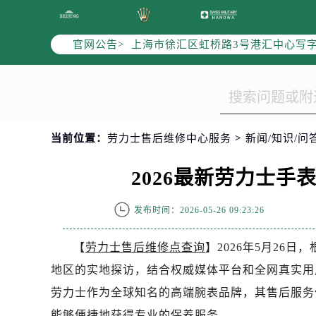
天津市和平区赤峰道136号天津国际金
上海市徐汇区虹桥路3号港汇中心写字楼
官网公告>
上海市黄浦区南京东路299号宏伊国
南京市秦淮区中山南路1号（新街口）
常州市新北区龙锦路1590号现代传媒
徐州市鼓楼区淮海东路29号苏宁广场I
扬州市邗江区国展路29号星耀天地写字
当前位置：
劳力士售后维修中心服务
>
新闻/知识/问
盐城市盐都区世纪大道5号盐城金融城写
2026最新劳力士
泰州市海陵区永定东路399号置地商
宁波市江北区大闸南路500号来福士广
发布时间：2026-05-26 09:23:26
杭州市上城区钱江路1366号华润大厦
金华市金东区东市南街777号金华万达
【
劳力士售后维修点查询
】2026年5月26
绍兴市越城区胜利东路379号世茂天
地区的实地探访，结合权威媒体平台和全网真实用
嘉兴市南湖区广益路705号嘉兴世界贸
南昌市红谷滩新区红谷中大道998号
劳力士作为全球知名的高端腕表品牌，其售后服务
济南市历下区经十路11111号华润中
能够便捷地获得专业的保养服务。