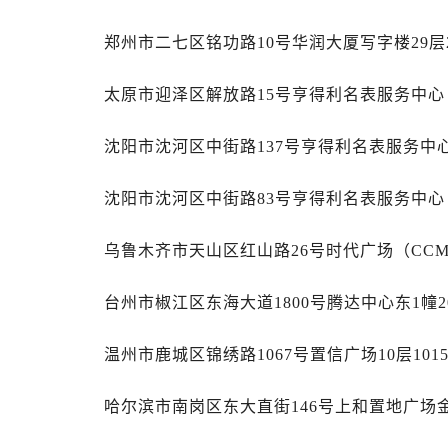
内蒙古自治区乌海市海勃湾区人民南
郑州市二七区铭功路10号华润大厦写字楼29层
内蒙古自治区乌兰察布市集宁区恩和
内蒙古自治区锡林郭勒盟市锡林浩特
太原市迎泽区解放路15号亨得利名表服务中
内蒙古自治区兴安盟市乌兰浩特市兴
山西省大同市平城区迎宾街劳力士售
沈阳市沈河区中街路137号亨得利名表服务中
山西省晋城市城区黄华街劳力士售后
山西省晋中市榆次区顺城街劳力士售
沈阳市沈河区中街路83号亨得利名表服务中
山西省临汾市尧都区解放路劳力士售
山西省吕梁市离石区永宁中路与建设
乌鲁木齐市天山区红山路26号时代广场（CCMA
山西省朔州市朔城区怡西路与鄯阳西
山西省忻州市忻府区和平东街与七一
台州市椒江区东海大道1800号腾达中心东1幢2
山西省阳泉市郊区平阳东街与新城大
温州市鹿城区锦绣路1067号置信广场10层10
山西省运城市盐湖区河东街劳力士售
山西省长治市潞州区英雄中路劳力士
哈尔滨市南岗区东大直街146号上和置地广场金
山西省太原市迎泽区迎泽街道解放路
天津市和平区赤峰道136号天津国际