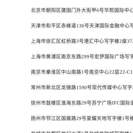
西安市碑林区南关正街88号华侨城长
北京市朝阳区建国门外大街甲6号华熙国际中心写
海口市龙华区金贸东路5号海口华润大厦
唐山市路南区新华东道100号万达广场
天津市和平区赤峰道136号天津国际金融中心写
台州市椒江区东海大道1800号腾达中
黑龙江省大庆市萨尔图区会战大街劳
上海市徐汇区虹桥路3号港汇中心写字楼2座37
黑龙江省鹤岗市向阳区红军路劳力士
黑龙江省黑河市爱辉区中央街劳力士
上海市黄浦区南京东路299号宏伊国际广场写字
黑龙江省鸡西市鸡冠区红军路劳力士
南京市秦淮区中山南路1号南京中心22层22-C
黑龙江省佳木斯市向阳区长安路劳力
黑龙江省牡丹江市东安区太平路劳力
常州市新北区龙锦路1590号现代传媒中心写字楼
黑龙江省七台河市桃山区大同街劳力
黑龙江省齐齐哈尔市龙沙区龙华路劳
徐州市鼓楼区淮海东路29号苏宁广场IFC国际
黑龙江省双鸭山市尖山区新兴大街劳
黑龙江省绥化市北林区新华街与康庄
扬州市邗江区国展路29号星耀天地写字楼1号楼
黑龙江省伊春市伊美区通河路劳力士
吉林省白城市洮北区明仁南街劳力士