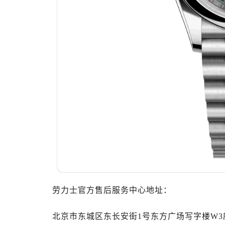
大连市中山区人民路15号国际金融大
佛山市禅城区季华五路57号万科金融中
东莞市东城街道鸿福东路1号民盈国贸
无锡市梁溪区人民中路139号恒隆广场
南通市崇川区工农路57号圆融广场写字
苏州市苏州工业园区星港街199号苏州
武汉市江汉区解放大道686号世界贸易
南宁市青秀区金湖路59号地王大厦12
合肥市蜀山区潜山路111号万象城华润
泉州市丰泽区宝洲路729号浦西万达中
青岛市南区山东路6号华润大厦B座2
烟台市芝罘区胜利路139号万达金融中
长春市朝阳区西安大路727号中银大厦
劳力士官方售后服务中心地址：
贵阳市南明区都司高架桥路33号亨特
昆明市盘龙区北京路928号同德昆明
北京市东城区东长安街1号东方广场写字楼W3座
石家庄市长安区中山东路39号勒泰中