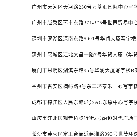
辽宁省辽阳市白塔区新运大街劳力士
广州市天河区天河路230号万菱汇国际中心写字
辽宁省盘锦市兴隆台区石油大街劳力
广州市越秀区环市东路371-375号世界贸易中
辽宁省铁岭市银州区南马路劳力士售
辽宁省营口市站前区市府路与渤海大
深圳市罗湖区深南东路5001号华润大厦写字楼1
辽宁省沈阳市沈河区中街路137号亨
辽宁省沈阳市沈河区中街路83号亨
惠州市惠城区江北文昌一路7号华贸大厦（华贸
北京市朝阳区建国门外大街甲6号华熙
北京市东城区东长安街1号王府井东方
厦门市思明区湖滨东路95号华润大厦写字楼B座
河北省保定市竞秀区朝阳北大街北国
内蒙古自治区阿拉善盟市左旗土尔扈
福州市晋安区横屿路9号东二环泰禾中心写字楼
内蒙古自治区巴彦淖尔市临河区新华
内蒙古自治区包头市青山区幸福路甲
成都市锦江区人民东路6号SAC东原中心写字楼
内蒙古自治区赤峰市红山区哈达街劳
内蒙古自治区鄂尔多斯市东胜区伊金
重庆市江北区观音桥步行街2号融恒时代广场写
内蒙古自治区呼伦贝尔市海拉尔区中
长沙市芙蓉区定王台街道建湘路393号世茂环
内蒙古自治区通辽市科尔沁区明仁大