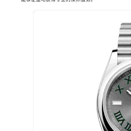
广州市天河区天河路230号万菱汇国
广州市越秀区环市东路371-375号
深圳市罗湖区深南东路5001号华润大
惠州市惠城区江北文昌一路7号华贸大
厦门市思明区湖滨东路95号华润大厦写
福州市晋安区横屿路9号东二环泰禾中
成都市锦江区人民东路6号SAC东原中
重庆市江北区观音桥步行街2号融恒时
长沙市芙蓉区定王台街道建湘路393
郑州市二七区铭功路10号华润大厦写字
太原市迎泽区解放路15号亨得利名
沈阳市沈河区中街路137号亨得利名
沈阳市沈河区中街路83号亨得利名
乌鲁木齐市天山区红山路26号时代广场
温州市鹿城区锦绣路1067号置信广场
哈尔滨市南岗区东大直街146号上和置