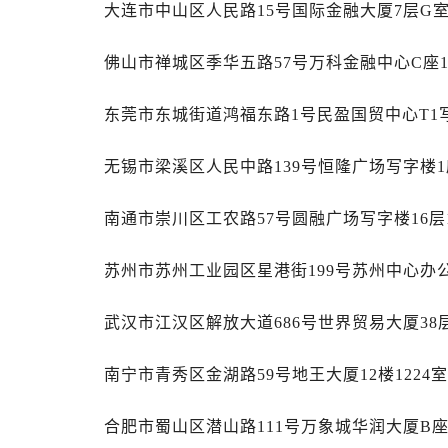
大连市中山区人民路15号国际金融大厦7层G
安徽省安庆市迎江区人民路劳力士售
安徽省蚌埠市蚌山区淮河路劳力士售
佛山市禅城区季华五路57号万科金融中心C座1
安徽省亳州市谯城区魏武大道劳力士
安徽省池州市贵池区长江路劳力士售
东莞市东城街道鸿福东路1号民盈国贸中心T1写
安徽省滁州市琅琊区南谯北路劳力士
安徽省阜阳市颍州区颍州北路劳力士
无锡市梁溪区人民中路139号恒隆广场写字楼1座
安徽省淮北市相山区淮海路劳力士售
安徽省淮南市田家庵区国庆中路劳力
南通市崇川区工农路57号圆融广场写字楼16层
安徽省黄山市屯溪区黄山西路劳力士
苏州市苏州工业园区星港街199号苏州中心办公
安徽省六安市金安区解放中路劳力士
安徽省马鞍山市雨山区湖南西路劳力
武汉市江汉区解放大道686号世界贸易大厦38
安徽省宿州市埇桥区人民中路劳力士
安徽省铜陵市铜官区石城大道劳力士
南宁市青秀区金湖路59号地王大厦12楼1224
安徽省芜湖市镜湖区中山路步行街劳
安徽省宣城市宣州区叠嶂西路劳力士
合肥市蜀山区潜山路111号万象城华润大厦B座
福建省龙岩市新罗区九一南路劳力士