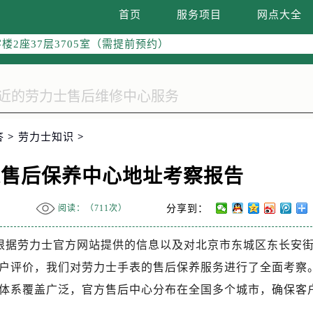
首页
服务项目
网点大全
融中心写字楼26层2603室（需提前预约）
2座37层3705室（需提前预约）
际广场写字楼8层806室（需提前预约）
南京中心写字楼22层C1-1室（需提前预约）
中心写字楼5号楼10层1008室（需提前预约）
FC国际金融中心写字楼35层3508室（需提前预约）
楼1号楼18层1803室（需提前预约）
答
>
劳力士知识
>
字楼1号楼16层1604室（需提前预约）
手表售后保养中心地址考察报告
务中心东塔写字楼（华润万象城）17层1706室（需提前预约）
场办公楼20层2009室（需提前预约）
阅读：（
711次）
分享到：
写字楼A座5层503-5室（需提前预约）
广场写字楼4号楼22层2209室（需提前预约）
日，根据劳力士官方网站提供的信息以及对北京市东城区东长安
际中心写字楼8层805室（需提前预约）
户评价，我们对劳力士手表的售后保养服务进行了全面考察
易中心写字楼A座13层1304室（需提前预约）
绿地双子塔（中央广场）A1座办公楼14层07室（需提前预约）
体系覆盖广泛，官方售后中心分布在全国多个城市，确保客
心写字楼（万象城）15层1508室（需提前预约）