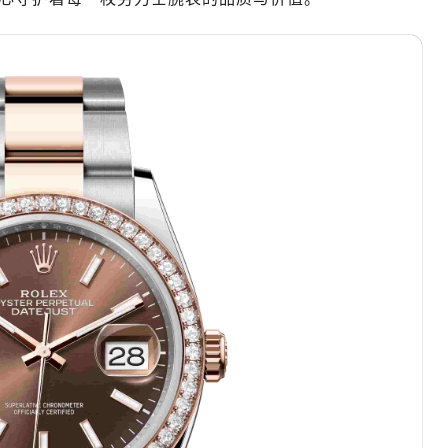
际中心写字楼A塔7层704室（需提前预约）
世界贸易中心大厦南塔写字楼15层07室（需提前预约）
厦写字楼17层1701室（需提前预约）
厦写字楼1座30层05室（需提前预约）
字楼B座11层1104室（需提前预约）
心写字楼2号楼5层509室（需提前预约）
心写字楼24层2406B室（需提前预约）
代广场写字楼9层902室（需提前预约）
号世茂环球金融中心写字楼（芙蓉广场）10层13室（需提前预约
楼29层2905室（需提前预约）
表服务中心（品牌授权店）3层整层（需提前预约）
表服务中心（品牌授权店）1层整层（需提前预约）
表服务中心（品牌授权店）1层整层（需提前预约）
（CCMALL）C座17层17-B（需提前预约）
10层1015室（需提前预约）
地广场金座12层1214室（需提前预约）