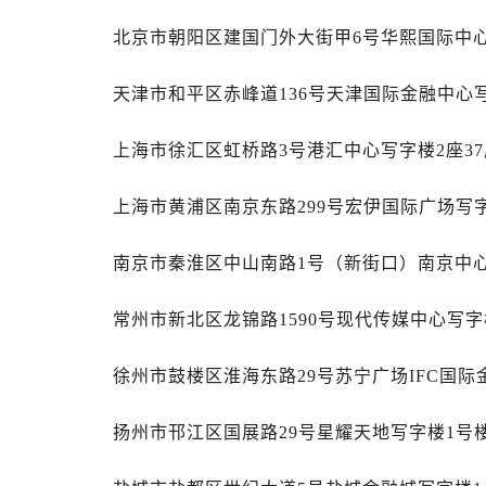
西安市碑林区南关正街88号华侨城长
北京市朝阳区建国门外大街甲6号华熙国际中心写
海口市龙华区金贸东路5号海口华润大厦
唐山市路南区新华东道100号万达广场
天津市和平区赤峰道136号天津国际金融中心写
台州市椒江区东海大道1800号腾达中
黑龙江省大庆市萨尔图区会战大街劳
上海市徐汇区虹桥路3号港汇中心写字楼2座37
黑龙江省鹤岗市向阳区红军路劳力士
黑龙江省黑河市爱辉区中央街劳力士
上海市黄浦区南京东路299号宏伊国际广场写字
黑龙江省鸡西市鸡冠区红军路劳力士
黑龙江省佳木斯市向阳区长安路劳力
南京市秦淮区中山南路1号（新街口）南京中心写
黑龙江省牡丹江市东安区太平路劳力
黑龙江省七台河市桃山区大同街劳力
常州市新北区龙锦路1590号现代传媒中心写字楼
黑龙江省齐齐哈尔市龙沙区龙华路劳
黑龙江省双鸭山市尖山区新兴大街劳
徐州市鼓楼区淮海东路29号苏宁广场IFC国际
黑龙江省绥化市北林区新华街与康庄
扬州市邗江区国展路29号星耀天地写字楼1号楼
黑龙江省伊春市伊美区通河路劳力士
吉林省白城市洮北区明仁南街劳力士