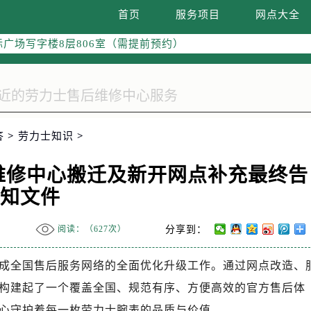
融中心写字楼26层2603室（需提前预约）
首页
服务项目
网点大全
2座37层3705室（需提前预约）
际广场写字楼8层806室（需提前预约）
南京中心写字楼22层C1-1室（需提前预约）
中心写字楼5号楼10层1008室（需提前预约）
FC国际金融中心写字楼35层3508室（需提前预约）
楼1号楼18层1803室（需提前预约）
答
>
劳力士知识
>
字楼1号楼16层1604室（需提前预约）
务中心东塔写字楼（华润万象城）17层1706室（需提前预约）
养维修中心搬迁及新开网点补充最终告
场办公楼20层2009室（需提前预约）
知文件
写字楼A座5层503-5室（需提前预约）
广场写字楼4号楼22层2209室（需提前预约）
阅读：（
627次）
分享到：
际中心写字楼8层805室（需提前预约）
易中心写字楼A座13层1304室（需提前预约）
利完成全国售后服务网络的全面优化升级工作。通过网点改造、
绿地双子塔（中央广场）A1座办公楼14层07室（需提前预约）
构建起了一个覆盖全国、规范有序、方便高效的官方售后体
心写字楼（万象城）15层1508室（需提前预约）
心守护着每一枚劳力士腕表的品质与价值。