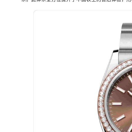
广州市天河区天河路230号万菱汇国
广州市越秀区环市东路371-375号
深圳市罗湖区深南东路5001号华润大
惠州市惠城区江北文昌一路7号华贸大
厦门市思明区湖滨东路95号华润大厦写
福州市晋安区横屿路9号东二环泰禾中
成都市锦江区人民东路6号SAC东原中
重庆市江北区观音桥步行街2号融恒时
长沙市芙蓉区定王台街道建湘路393
郑州市二七区铭功路10号华润大厦写字
太原市迎泽区解放路15号亨得利名
沈阳市沈河区中街路137号亨得利名
沈阳市沈河区中街路83号亨得利名
乌鲁木齐市天山区红山路26号时代广场
温州市鹿城区锦绣路1067号置信广场
哈尔滨市南岗区东大直街146号上和置