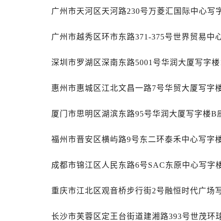
辽宁省辽阳市白塔区新运大街劳力士
广州市天河区天河路230号万菱汇国际中心写字
辽宁省盘锦市兴隆台区石油大街劳力
辽宁省铁岭市银州区南马路劳力士售
广州市越秀区环市东路371-375号世界贸易中
辽宁省营口市站前区市府路与渤海大
辽宁省沈阳市沈河区中街路137号亨
深圳市罗湖区深南东路5001号华润大厦写字楼1
辽宁省沈阳市沈河区中街路83号亨
北京市朝阳区建国门外大街甲6号华熙
惠州市惠城区江北文昌一路7号华贸大厦写字楼
北京市东城区东长安街1号王府井东方
厦门市思明区湖滨东路95号华润大厦写字楼B座
河北省保定市竞秀区朝阳北大街北国
内蒙古自治区阿拉善盟市左旗土尔扈
福州市晋安区横屿路9号东二环泰禾中心写字楼
内蒙古自治区巴彦淖尔市临河区新华
内蒙古自治区包头市青山区幸福路甲
成都市锦江区人民东路6号SAC东原中心写字楼
内蒙古自治区赤峰市红山区哈达街劳
内蒙古自治区鄂尔多斯市东胜区伊金
重庆市江北区观音桥步行街2号融恒时代广场写
内蒙古自治区呼伦贝尔市海拉尔区中
内蒙古自治区通辽市科尔沁区明仁大
长沙市芙蓉区定王台街道建湘路393号世茂环