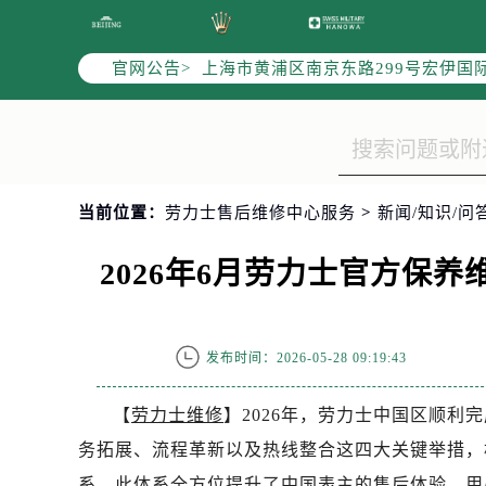
天津市和平区赤峰道136号天津国际金
上海市徐汇区虹桥路3号港汇中心写字楼
官网公告>
上海市黄浦区南京东路299号宏伊国
南京市秦淮区中山南路1号（新街口）
常州市新北区龙锦路1590号现代传媒
徐州市鼓楼区淮海东路29号苏宁广场I
扬州市邗江区国展路29号星耀天地写字
当前位置：
劳力士售后维修中心服务
>
新闻/知识/问
盐城市盐都区世纪大道5号盐城金融城写
泰州市海陵区永定东路399号置地商
2026年6月劳力士官方保
宁波市江北区大闸南路500号来福士广
杭州市上城区钱江路1366号华润大厦
金华市金东区东市南街777号金华万达
发布时间：2026-05-28 09:19:43
绍兴市越城区胜利东路379号世茂天
嘉兴市南湖区广益路705号嘉兴世界贸
【
劳力士维修
】2026年，劳力士中国区顺
南昌市红谷滩新区红谷中大道998号
务拓展、流程革新以及热线整合这四大关键举措，
济南市历下区经十路11111号华润中
系。此体系全方位提升了中国表主的售后体验，用