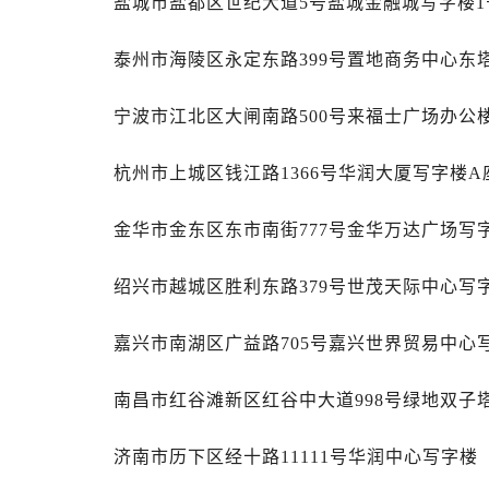
盐城市盐都区世纪大道5号盐城金融城写字楼1号
吉林省白山市浑江区浑江大街劳力士
吉林省吉林市船营区河南街劳力士售
泰州市海陵区永定东路399号置地商务中心东塔
吉林省辽源市龙山区人民大街劳力士
吉林省梅河口市新华街道梅河大街劳
宁波市江北区大闸南路500号来福士广场办公楼
吉林省四平市铁东区紫气大路与南九
吉林省松原市宁江区五环大街劳力士
杭州市上城区钱江路1366号华润大厦写字楼A座
吉林省通化市东昌区环通乡江南大街
吉林省延边市延吉市解放路劳力士售
金华市金东区东市南街777号金华万达广场写字
辽宁省鞍山市铁东区站前街劳力士售
辽宁省本溪市平山区胜利路劳力士售
绍兴市越城区胜利东路379号世茂天际中心写字
辽宁省朝阳市双塔区新华路劳力士售
嘉兴市南湖区广益路705号嘉兴世界贸易中心写
辽宁省丹东市振兴区七经街劳力士售
辽宁省抚顺市新抚区东一路劳力士售
南昌市红谷滩新区红谷中大道998号绿地双子塔
辽宁省阜新市海州区解放大街劳力士
辽宁省葫芦岛市连山区中央路劳力士
济南市历下区经十路11111号华润中心写字楼（
辽宁省锦州市古塔区中央大街劳力士