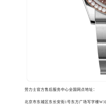
大连市中山区人民路15号国际金融大
佛山市禅城区季华五路57号万科金融中
东莞市东城街道鸿福东路1号民盈国贸
无锡市梁溪区人民中路139号恒隆广场
南通市崇川区工农路57号圆融广场写字
苏州市苏州工业园区星港街199号苏州
武汉市江汉区解放大道686号世界贸易
南宁市青秀区金湖路59号地王大厦12
合肥市蜀山区潜山路111号万象城华润
泉州市丰泽区宝洲路729号浦西万达中
青岛市南区山东路6号华润大厦B座2
烟台市芝罘区胜利路139号万达金融中
长春市朝阳区西安大路727号中银大厦
贵阳市南明区都司高架桥路33号亨特
劳力士官方售后服务中心全国网点地址：
昆明市盘龙区北京路928号同德昆明
石家庄市长安区中山东路39号勒泰中
北京市东城区东长安街1号东方广场写字楼W3座