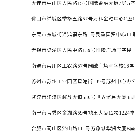
安徽省安庆市迎江区人民路劳力士售
大连市中山区人民路15号国际金融大厦7层G
安徽省蚌埠市蚌山区淮河路劳力士售
佛山市禅城区季华五路57号万科金融中心C座1
安徽省亳州市谯城区魏武大道劳力士
安徽省池州市贵池区长江路劳力士售
东莞市东城街道鸿福东路1号民盈国贸中心T1写
安徽省滁州市琅琊区南谯北路劳力士
安徽省阜阳市颍州区颍州北路劳力士
无锡市梁溪区人民中路139号恒隆广场写字楼1座
安徽省淮北市相山区淮海路劳力士售
安徽省淮南市田家庵区国庆中路劳力
南通市崇川区工农路57号圆融广场写字楼16层
安徽省黄山市屯溪区黄山西路劳力士
安徽省六安市金安区解放中路劳力士
苏州市苏州工业园区星港街199号苏州中心办公
安徽省马鞍山市雨山区湖南西路劳力
安徽省宿州市埇桥区人民中路劳力士
武汉市江汉区解放大道686号世界贸易大厦38
安徽省铜陵市铜官区石城大道劳力士
安徽省芜湖市镜湖区中山路步行街劳
南宁市青秀区金湖路59号地王大厦12楼1224
安徽省宣城市宣州区叠嶂西路劳力士
合肥市蜀山区潜山路111号万象城华润大厦B座
福建省龙岩市新罗区九一南路劳力士