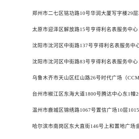
内蒙古自治区乌海市海勃湾区人民南
内蒙古自治区乌兰察布市集宁区恩和
郑州市二七区铭功路10号华润大厦写字楼29层
内蒙古自治区锡林郭勒盟市锡林浩特
内蒙古自治区兴安盟市乌兰浩特市兴
太原市迎泽区解放路15号亨得利名表服务中
山西省大同市平城区迎宾街劳力士售
沈阳市沈河区中街路137号亨得利名表服务中
山西省晋城市城区黄华街劳力士售后
山西省晋中市榆次区顺城街劳力士售
沈阳市沈河区中街路83号亨得利名表服务中
山西省临汾市尧都区解放路劳力士售
山西省吕梁市离石区永宁中路与建设
乌鲁木齐市天山区红山路26号时代广场（CCMA
山西省朔州市朔城区怡西路与鄯阳西
山西省忻州市忻府区和平东街与七一
台州市椒江区东海大道1800号腾达中心东1幢2
山西省阳泉市郊区平阳东街与新城大
山西省运城市盐湖区河东街劳力士售
温州市鹿城区锦绣路1067号置信广场10层10
山西省长治市潞州区英雄中路劳力士
山西省太原市迎泽区迎泽街道解放路
哈尔滨市南岗区东大直街146号上和置地广场金
天津市和平区赤峰道136号天津国际