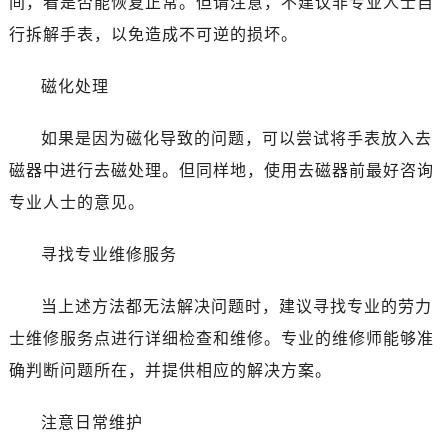
石家庄市长安区中山东路39号勒泰中心写字楼B座13层07室（需提前预约）
间，看是否能恢复正常。但请注意，不建议非专业人士自
西安市碑林区南关正街88号华侨城长安国际中心E座6楼10室（需提前预约）
行拆解手表，以免造成不可逆的损坏。
海口市龙华区金贸东路5号海口华润大厦B座17层1707室（需提前预约）
唐山市路南区新华东道100号万达广场写字楼A座10层1002室（需提前预约）
磁化处理
台州市椒江区东海大道1800号腾达中心东1幢20楼2002室（需提前预约）
如果是因为磁化导致的问题，可以尝试将手表放入去
黑龙江省大庆市萨尔图区会战大街劳力士售后服务中心（需提前预约）
黑龙江省鹤岗市向阳区红军路劳力士售后服务中心（需提前预约）
磁器中进行去磁处理。但同样地，使用去磁器前最好咨询
黑龙江省黑河市爱辉区中央街劳力士售后服务中心（需提前预约）
专业人士的意见。
黑龙江省鸡西市鸡冠区红军路劳力士售后服务中心（需提前预约）
黑龙江省佳木斯市向阳区长安路劳力士售后服务中心（需提前预约）
寻找专业维修服务
黑龙江省牡丹江市东安区太平路劳力士售后服务中心（需提前预约）
当上述方法都无法解决问题时，建议寻找专业的劳力
黑龙江省七台河市桃山区大同街劳力士售后服务中心（需提前预约）
黑龙江省齐齐哈尔市龙沙区龙华路劳力士售后服务中心（需提前预约）
士维修服务点进行详细检查和维修。专业的维修师能够准
黑龙江省双鸭山市尖山区新兴大街劳力士售后服务中心（需提前预约）
确判断问题所在，并提供相应的解决方案。
黑龙江省绥化市北林区新华街与康庄路交叉口劳力士售后服务中心（需提前预约）
黑龙江省伊春市伊美区通河路劳力士售后服务中心（需提前预约）
注意日常维护