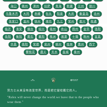
山东省临沂市兰山区解放路劳力士售后服务中心（需提前预约）
海口
赣州
漳州
拉萨
青海
新疆
兰州
银川
山东省日照市东港区烟台路劳力士售后服务中心（需提前预约）
山东省泰安市泰山区财源街道泰山大街劳力士售后服务中心（需提前预约）
乌鲁木齐
大同
赤峰
包头
阳泉
大庆
秦皇岛
沧州
山东省威海市环翠区新威海路89号振华商厦一楼名表维修劳力士售后服务中心（需提前预约）
张家口
温州
徐州
潍坊
九江
常州
嘉兴
南通
山东省潍坊市奎文区东风东街劳力士售后服务中心（需提前预约）
临沂
淮安
烟台
绍兴
亳州
舟山
扬州
金华
洛阳
山东省枣庄市滕州市北辛路与善国路交叉口劳力士售后服务中心（需提前预约）
岳阳
衡阳
黄石
襄阳
株洲
湘潭
十堰
荆州
宜昌
山东省淄博市张店区金晶大道劳力士售后服务中心（需提前预约）
许昌
南阳
常德
泉州
柳州
桂林
惠州
西宁
上海市黄浦区南京东路299号宏伊国际广场写字楼8层806室劳力士售后服务中心（需提前预约）
攀枝花
遵义
天水
盐城
泰州
上海市徐汇区虹桥路3号港汇中心2座37层3705室劳力士售后服务中心（需提前预约）
浙江省杭州市上城区钱江路1366号华润大厦A座5层503-5室劳力士售后服务中心（需提前预约）
浙江省湖州市吴兴区劳动路劳力士售后服务中心（需提前预约）
浙江省嘉兴市南湖区广益路705号嘉兴世界贸易中心A座13层1304室劳力士售后服务中心（需提前预约）
浙江省金华市金东区东市南街777号金华万达广场4号楼22楼2209室劳力士售后服务中心（需提前预约）
浙江省丽水市莲都区解放街劳力士售后服务中心（需提前预约）
劳力士从来没有改变世界，而是把它留给戴它的人。
浙江省宁波市江北区大闸南路500号来福士广场办公楼20层2009室劳力士售后服务中心（需提前预约）
"Rolex will never change the world.we leave that to the people who
浙江省衢州市柯城区上街劳力士售后服务中心（需提前预约）
wear them.”