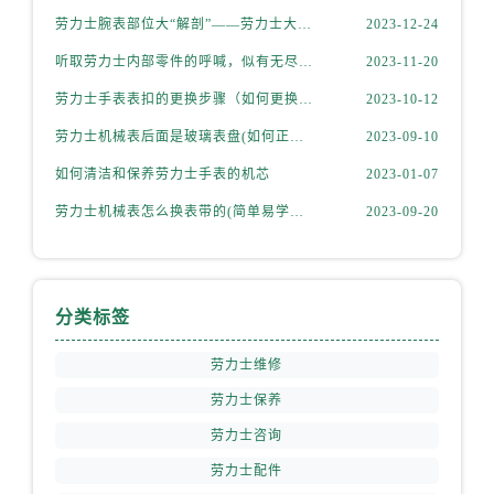
福建省龙岩市新罗区九一南路劳力士售后服务中心（需提前预约）
劳力士腕表部位大“解剖”——劳力士大讲堂开课啦！
2023-12-24
福建省南平市建阳区人民西路劳力士售后服务中心（需提前预约）
福建省宁德市蕉城区天湖东路劳力士售后服务中心（需提前预约）
听取劳力士内部零件的呼喊，似有无尽的故事等待我们去探索
2023-11-20
福建省莆田市城厢区霞林街道荔华东大道劳力士售后服务中心（需提前预约）
劳力士手表表扣的更换步骤（如何更换手表的表扣）
2023-10-12
福建省三明市三元区东乾二路劳力士售后服务中心（需提前预约）
劳力士机械表后面是玻璃表盘(如何正确清洁和保养)
2023-09-10
福建省漳州市龙文区步港路劳力士售后服务中心（需提前预约）
如何清洁和保养劳力士手表的机芯
2023-01-07
江苏省常州市新北区龙锦路1590号现代传媒中心5号楼10层1008室劳力士售后服务中心（需提前预约）
劳力士机械表怎么换表带的(简单易学的步骤)
2023-09-20
江苏省淮安市清江浦区淮海北路劳力士售后服务中心（需提前预约）
江苏省连云港市海州区通灌北路劳力士售后服务中心（需提前预约）
江苏省南京市秦淮区中山南路1号南京中心22层22-C1-C3室劳力士售后服务中心（需提前预约）
江苏省宿迁市宿城区西湖路劳力士售后服务中心（需提前预约）
分类标签
江苏省泰州市海陵区永定东路399号置地商务中心东塔（华润万象城）17层1706室劳力士售后服务中心（需提前预约）
劳力士维修
江苏省徐州市鼓楼区淮海东路29号苏宁广场IFC国际金融中心35层3508室劳力士售后服务中心（需提前预约）
劳力士保养
江苏省盐城市盐都区世纪大道5号盐城金融城写字楼1号楼16层1604室劳力士售后服务中心（需提前预约）
江苏省扬州市邗江区国展路29号星耀天地写字楼1号楼18层1803室劳力士售后服务中心（需提前预约）
劳力士咨询
江苏省镇江市京口区中山东路劳力士售后服务中心（需提前预约）
劳力士配件