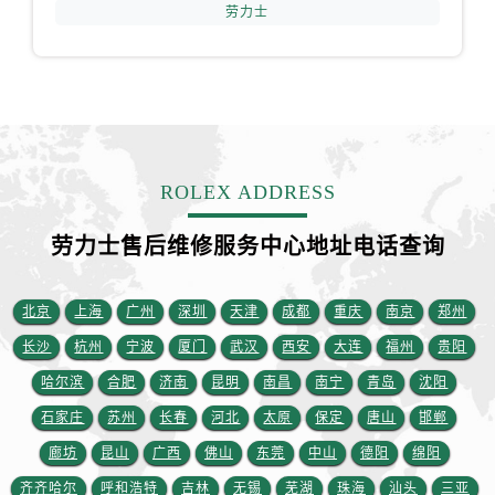
江西省抚州市临川区赣东大道劳力士售后服务中心（需提前预约）
劳力士
江西省赣州市章贡区文清路劳力士售后服务中心（需提前预约）
江西省吉安市吉州区井冈山大道劳力士售后服务中心（需提前预约）
江西省景德镇市珠山区珠山中路劳力士售后服务中心（需提前预约）
江西省九江市浔阳区浔阳路劳力士售后服务中心（需提前预约）
江西省南昌市红谷滩新区红谷中大道998号绿地双子塔（中央广场）A1座办公楼14层1407室劳力士售后服务中心（需提前预约）
江西省萍乡市安源区萍安北大道与康庄路交叉口劳力士售后服务中心（需提前预约）
ROLEX ADDRESS
江西省上饶市信州区滨江西路劳力士售后服务中心（需提前预约）
劳力士售后维修服务中心地址电话查询
江西省新余市渝水区北湖西路劳力士售后服务中心（需提前预约）
江西省宜春市袁州区中山中路劳力士售后服务中心（需提前预约）
江西省鹰潭市月湖区胜利东路劳力士售后服务中心（需提前预约）
北京
上海
广州
深圳
天津
成都
重庆
南京
郑州
山东省德州市德城区东风中路劳力士售后服务中心（需提前预约）
长沙
杭州
宁波
厦门
武汉
西安
大连
福州
贵阳
山东省东营市东营区济南路劳力士售后服务中心（需提前预约）
哈尔滨
合肥
济南
昆明
南昌
南宁
青岛
沈阳
山东省济南市历下区经十路11111号华润中心写字楼（万象城）15层1508室劳力士售后服务中心（需提前预约）
石家庄
苏州
长春
河北
太原
保定
唐山
邯郸
山东省济宁市任城区太白楼路劳力士售后服务中心（需提前预约）
廊坊
昆山
广西
佛山
东莞
中山
德阳
绵阳
山东省莱芜市文化南路8号银座商城名表维修一楼名表维修劳力士售后服务中心（需提前预约）
齐齐哈尔
呼和浩特
吉林
无锡
芜湖
珠海
汕头
三亚