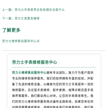
内蒙古自治区通辽市科尔沁区明仁大街劳力士售后服务中心（需提前预约）
内蒙古自治区乌海市海勃湾区人民南路劳力士售后服务中心（需提前预约）
上一篇：
劳力士手表表带太松处理办法是什么
内蒙古自治区乌兰察布市集宁区恩和大街劳力士售后服务中心（需提前预约）
下一篇：
劳力士表蒙去哪修
内蒙古自治区锡林郭勒盟市锡林浩特市光明街与额尔敦路交叉口劳力士售后服务中心（需提前预约）
内蒙古自治区兴安盟市乌兰浩特市兴安大街劳力士售后服务中心（需提前预约）
了解更多
山西省大同市平城区迎宾街劳力士售后服务中心（需提前预约）
山西省晋城市城区黄华街劳力士售后服务中心（需提前预约）
劳力士维修售后服务中心点
山西省晋中市榆次区顺城街劳力士售后服务中心（需提前预约）
山西省临汾市尧都区解放路劳力士售后服务中心（需提前预约）
山西省吕梁市离石区永宁中路与建设街交叉口劳力士售后服务中心（需提前预约）
劳力士手表维修服务中心
山西省朔州市朔城区怡西路与鄯阳西街交汇处劳力士售后服务中心（需提前预约）
劳力士维修售后服务中心
拥有专业团队，致力于为客户提供
山西省忻州市忻府区和平东街与七一南路交叉口劳力士售后服务中心（需提前预约）
专业的维修和保养服务。我们的技师拥有丰富的经验，并配
山西省阳泉市郊区平阳东街与新城大道交叉口劳力士售后服务中心（需提前预约）
备了先进的维修设备，以确保为您的劳力士手表提供一流的
山西省运城市盐湖区河东街劳力士售后服务中心（需提前预约）
维修服务，无论是手表维修、配件更换、故障诊断还是手表
山西省长治市潞州区英雄中路劳力士售后服务中心（需提前预约）
保养等服务，我们都会用心对待，让您的手表焕发新生。我
山西省太原市迎泽区迎泽街道解放路15号亨得利名表维修授权店3楼劳力士售后服务中心（需提前预约）
们的劳力士维修保养服务网点遍布全国各地，如果您有任何
问题或需要维修服务，请随时联系我们的客服团队，我们将