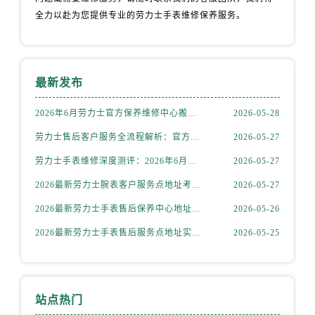
天津市和平区赤峰道136号天津国际金融中心26层2603室劳力士售后服务中心（需提前预约）
全力以赴为您提供专业的劳力士手表维修保养服务。
安徽省安庆市迎江区人民路劳力士售后服务中心（需提前预约）
安徽省蚌埠市蚌山区淮河路劳力士售后服务中心（需提前预约）
安徽省亳州市谯城区魏武大道劳力士售后服务中心（需提前预约）
安徽省池州市贵池区长江路劳力士售后服务中心（需提前预约）
最新发布
安徽省滁州市琅琊区南谯北路劳力士售后服务中心（需提前预约）
2026年6月劳力士官方保养维修中心搬迁及新开网点补充最终告知文件
2026-05-28
安徽省阜阳市颍州区颍州北路劳力士售后服务中心（需提前预约）
劳力士售后客户服务全流程解析：官方电话与全国服务网点布局（2026年6月最新更新）
2026-05-27
安徽省淮北市相山区淮海路劳力士售后服务中心（需提前预约）
安徽省淮南市田家庵区国庆中路劳力士售后服务中心（需提前预约）
劳力士手表维修深度测评：2026年6月最新官方售后服务网点全盘点
2026-05-27
安徽省黄山市屯溪区黄山西路劳力士售后服务中心（需提前预约）
2026最新劳力士腕表客户服务点地址考察报告
2026-05-27
安徽省六安市金安区解放中路劳力士售后服务中心（需提前预约）
2026最新劳力士手表售后保养中心地址考察报告
2026-05-26
安徽省马鞍山市雨山区湖南西路劳力士售后服务中心（需提前预约）
2026最新劳力士手表售后服务点地址实地探访报告
2026-05-25
安徽省宿州市埇桥区人民中路劳力士售后服务中心（需提前预约）
安徽省铜陵市铜官区石城大道劳力士售后服务中心（需提前预约）
安徽省芜湖市镜湖区中山路步行街劳力士售后服务中心（需提前预约）
安徽省宣城市宣州区叠嶂西路劳力士售后服务中心（需提前预约）
站点热门