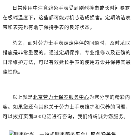
吉林省白城市洮北区明仁南街劳力士售后服务中心（需提前预约）
日常使用中注意避免手表受到剧烈撞击或长时间暴露
吉林省白山市浑江区浑江大街劳力士售后服务中心（需提前预约）
吉林省吉林市船营区河南街劳力士售后服务中心（需提前预约）
在极端温度下，这些都可能对机芯造成损害。定期清洁表
吉林省辽源市龙山区人民大街劳力士售后服务中心（需提前预约）
带和表壳也有助于保持手表的良好状态。
吉林省梅河口市新华街道梅河大街劳力士售后服务中心（需提前预约）
吉林省四平市铁东区紫气大路与南九经街交汇处劳力士售后服务中心（需提前预约）
总之，面对劳力士手表走走停停的问题时，及时采取
吉林省松原市宁江区五环大街劳力士售后服务中心（需提前预约）
措施是非常重要的。通过定期保养、专业维修以及正确的
吉林省通化市东昌区环通乡江南大街劳力士售后服务中心（需提前预约）
日常维护方法，可以有效延长手表的使用寿命并保持其最
吉林省延边市延吉市解放路劳力士售后服务中心（需提前预约）
佳性能。
辽宁省鞍山市铁东区站前街劳力士售后服务中心（需提前预约）
辽宁省本溪市平山区胜利路劳力士售后服务中心（需提前预约）
辽宁省朝阳市双塔区新华路劳力士售后服务中心（需提前预约）
以上就是
北京劳力士保养服务中心
为您分享的精彩内
辽宁省丹东市振兴区七经街劳力士售后服务中心（需提前预约）
容。如果您还有其他关于劳力士手表维护和保养的问题，
辽宁省抚顺市新抚区东一路劳力士售后服务中心（需提前预约）
可以拨打页面400电话进行咨询，我们将竭诚为您服务。
辽宁省阜新市海州区解放大街劳力士售后服务中心（需提前预约）
辽宁省葫芦岛市连山区中央路劳力士售后服务中心（需提前预约）