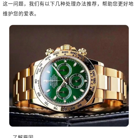
济南市历下区经十路11111号华润中心写字楼（万象城）15层1508室（需提前预约）
这一问题，我们有以下几种处理办法推荐，帮助您更好地
广州市天河区天河路230号万菱汇国际中心写字楼A塔7层704室（需提前预约）
维护您的爱表。
广州市越秀区环市东路371-375号世界贸易中心大厦南塔写字楼15层07室（需提前预约）
深圳市罗湖区深南东路5001号华润大厦写字楼17层1701室（需提前预约）
惠州市惠城区江北文昌一路7号华贸大厦写字楼1座30层05室（需提前预约）
厦门市思明区湖滨东路95号华润大厦写字楼B座11层1104室（需提前预约）
福州市晋安区横屿路9号东二环泰禾中心写字楼2号楼5层509室（需提前预约）
成都市锦江区人民东路6号SAC东原中心写字楼24层2406B室（需提前预约）
重庆市江北区观音桥步行街2号融恒时代广场写字楼9层902室（需提前预约）
长沙市芙蓉区定王台街道建湘路393号世茂环球金融中心写字楼（芙蓉广场）10层13室（需提前预约）
郑州市二七区铭功路10号华润大厦写字楼29层2905室（需提前预约）
太原市迎泽区解放路15号亨得利名表服务中心（品牌授权店）3层整层（需提前预约）
沈阳市沈河区中街路137号亨得利名表服务中心（品牌授权店）1层整层（需提前预约）
沈阳市沈河区中街路83号亨得利名表服务中心（品牌授权店）1层整层（需提前预约）
乌鲁木齐市天山区红山路26号时代广场（CCMALL）C座17层17-B（需提前预约）
温州市鹿城区锦绣路1067号置信广场10层1015室（需提前预约）
了解原因