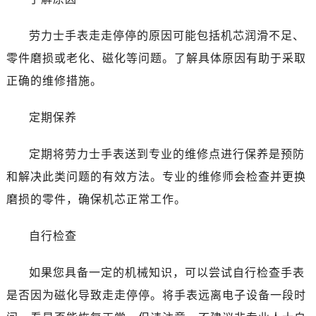
哈尔滨市南岗区东大直街146号上和置地广场金座12层1214室（需提前预约）
大连市中山区人民路15号国际金融大厦7层G室（需提前预约）
劳力士手表走走停停的原因可能包括机芯润滑不足、
佛山市禅城区季华五路57号万科金融中心C座12层1205室（需提前预约）
零件磨损或老化、磁化等问题。了解具体原因有助于采取
东莞市东城街道鸿福东路1号民盈国贸中心T1写字楼9层907室（需提前预约）
无锡市梁溪区人民中路139号恒隆广场写字楼1座11层1104室（需提前预约）
正确的维修措施。
南通市崇川区工农路57号圆融广场写字楼16层1603室（需提前预约）
定期保养
苏州市苏州工业园区星港街199号苏州中心办公楼C座22层08室（需提前预约）
武汉市江汉区解放大道686号世界贸易大厦38层09室（需提前预约）
定期将劳力士手表送到专业的维修点进行保养是预防
南宁市青秀区金湖路59号地王大厦12楼1224室（需提前预约）
和解决此类问题的有效方法。专业的维修师会检查并更换
合肥市蜀山区潜山路111号万象城华润大厦B座12楼03室（需提前预约）
泉州市丰泽区宝洲路729号浦西万达中心写字楼A座7楼709室（需提前预约）
磨损的零件，确保机芯正常工作。
青岛市南区山东路6号华润大厦B座22层04室（需提前预约）
自行检查
烟台市芝罘区胜利路139号万达金融中心A座907室（需提前预约）
长春市朝阳区西安大路727号中银大厦A座(旺进大厦)18层09室（需提前预约）
如果您具备一定的机械知识，可以尝试自行检查手表
贵阳市南明区都司高架桥路33号亨特国际金融中心14楼14D（需提前预约）
是否因为磁化导致走走停停。将手表远离电子设备一段时
昆明市盘龙区北京路928号同德昆明广场写字楼10层06室（需提前预约）