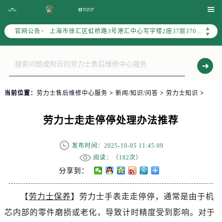
北京市朝阳区建国门外大街甲6号华熙国际中心写字楼D座11层1102室（需提前预约）

天津市和平区赤峰道136号天津国际金融中心写字楼26层2603室（需提前预约）
上海市徐汇区虹桥路3号港汇中心写字楼2座37层3705室（需提前预约）
▲
官网公告>
▼
上海市黄浦区南京东路299号宏伊国际广场写字楼8层806室（需提前预约）
南京市秦淮区中山南路1号（新街口）南京中心写字楼22层C1-1室（需提前预约）
常州市新北区龙锦路1590号现代传媒中心写字楼5号楼10层1008室（需提前预约）
徐州市鼓楼区淮海东路29号苏宁广场IFC国际金融中心写字楼35层3508室（需提前预约）
当前位置：
劳力士售后维修中心服务
>
新闻/知识/问答
>
劳力士知识
>
扬州市邗江区国展路29号星耀天地写字楼1号楼18层1803室（需提前预约）
盐城市盐都区世纪大道5号盐城金融城写字楼1号楼16层1604室（需提前预约）
劳力士走走停停处理办法推荐
泰州市海陵区永定东路399号置地商务中心东塔写字楼（华润万象城）17层1706室（需提前预约）
宁波市江北区大闸南路500号来福士广场办公楼20层2009室（需提前预约）
发布时间：2025-10-05 11:45:09
杭州市上城区钱江路1366号华润大厦写字楼A座5层503-5室（需提前预约）
阅读：（
182次）
金华市金东区东市南街777号金华万达广场写字楼4号楼22层2209室（需提前预约）
分享到：
绍兴市越城区胜利东路379号世茂天际中心写字楼8层805室（需提前预约）
嘉兴市南湖区广益路705号嘉兴世界贸易中心写字楼A座13层1304室（需提前预约）
【
劳力士保养
】劳力士手表走走停停，通常是由于机
南昌市红谷滩新区红谷中大道998号绿地双子塔（中央广场）A1座办公楼14层07室（需提前预约）
芯内部的零件磨损或老化，导致计时精度受到影响。对于