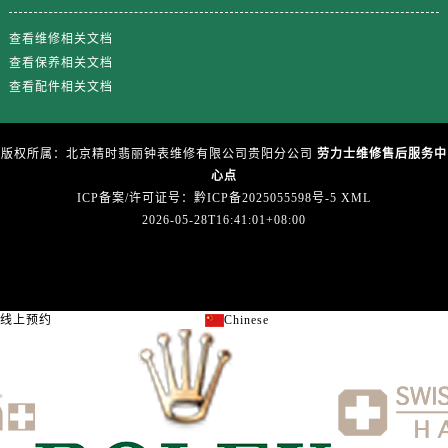
广东省江门市蓬江区广场西路劳力士售后服务中心（需提前预约）
广东省揭阳市榕城进贤门步行街劳力士售后服务中心（需提前预约）
查看维修相关文档
广东省茂名市电白区水东街道迎宾大道劳力士售后服务中心（需提前预约）
查看保养相关文档
广东省梅州市梅江区金燕大道劳力士售后服务中心（需提前预约）
查看配件相关文档
广东省清远市清城区湖西路劳力士售后服务中心（需提前预约）
广东省汕头市龙湖区长平路劳力士售后服务中心（需提前预约）
版权所属：北京精时翡丽钟表维修有限公司贵阳分公司
劳力士维修售后服务中
广东省汕尾市城区香洲街道园林社区翠园街劳力士售后服务中心（需提前预约）
心点
广东省韶关市武江区芙蓉新区与老城中心交汇处劳力士售后服务中心（需提前预约）
ICP备案/许可证号：黔ICP备2025055598号-5
XML
2026-05-28T16:41:01+08:00
广东省深圳市罗湖区深南东路5001号华润大厦17层1701室劳力士售后服务中心（需提前预约）
广东省阳江市江城区东风一路劳力士售后服务中心（需提前预约）
广东省云浮市云城区金山路劳力士售后服务中心（需提前预约）
广东省湛江市赤坎区观海北路劳力士售后服务中心（需提前预约）
线上预约
Chinese
关闭
广东省肇庆市端州区信安大道与砚都大道交汇处劳力士售后服务中心（需提前预约）
广西壮族自治区百色市右江区中山二路劳力士售后服务中心（需提前预约）
广西壮族自治区北海市海城区北京路劳力士售后服务中心（需提前预约）
广西壮族自治区崇左市江州区石景林街道友谊大道与丽川路交汇处劳力士售后服务中心（需提前预约）