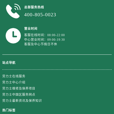
浙江省绍兴市越城区胜利东路379号世茂天际中心写字楼8层805室劳力士售后服务中心（需提前预约）
浙江省舟山市定海区解放东路劳力士售后服务中心（需提前预约）
总部服务热线
400-805-0023
澳门特别行政区大堂区议事亭前地（新马路）劳力士售后服务中心（需提前预约）
澳门特别行政区风顺堂区南湾大马路劳力士售后服务中心（需提前预约）
澳门特别行政区花地玛堂区关闸广场劳力士售后服务中心（需提前预约）
营业时间
客服在线时间：08:00-22:00
澳门特别行政区花王堂区大三巴商圈劳力士售后服务中心（需提前预约）
中心营业时间：09:00-19:30
澳门特别行政区嘉模堂区官也街劳力士售后服务中心（需提前预约）
客服及中心节假日不休
澳门省路氹城市金光大道劳力士售后服务中心（需提前预约）
澳门特别行政区望德堂区塔石广场劳力士售后服务中心（需提前预约）
站点导航
福建省福州市晋安区竹屿路6号东二环泰禾广场2号楼5层509室劳力士售后服务中心（需提前预约）
福建省厦门市思明区湖滨东路95号万象城华润大厦B座11层1104室劳力士售后服务中心（需提前预约）
劳力士在线服务
广东省潮州市潮安区新风路与潮汕路交汇处劳力士售后服务中心（需提前预约）
劳力士中心介绍
广东省广州市天河区天河路230号万菱汇国际中心A塔7层704室劳力士售后服务中心（需提前预约）
劳力士维修及保养项目
广东省广州市越秀区环市东路371-375号世界贸易中心大厦南塔15层1507室劳力士售后服务中心（需提前预约）
劳力士中国区服务网点
广东省河源市源城区越王大道劳力士售后服务中心（需提前预约）
劳力士最新资讯及保养知识
广东省惠州市惠城区江北文昌一路7号华贸大厦1座30层3005室劳力士售后服务中心（需提前预约）
热门标签