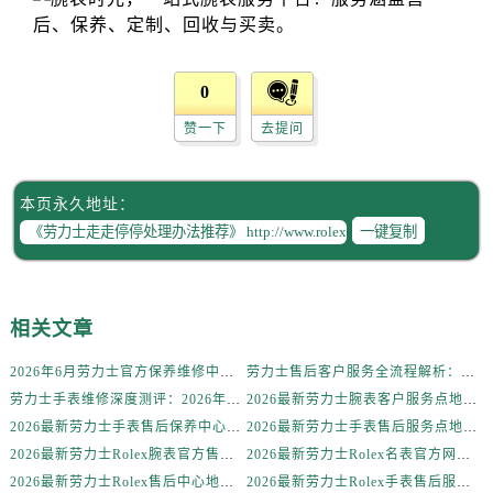
辽宁省锦州市古塔区中央大街劳力士售后服务中心（需提前预约）
辽宁省辽阳市白塔区新运大街劳力士售后服务中心（需提前预约）
辽宁省盘锦市兴隆台区石油大街劳力士售后服务中心（需提前预约）
0
辽宁省铁岭市银州区南马路劳力士售后服务中心（需提前预约）
辽宁省营口市站前区市府路与渤海大街交叉口劳力士售后服务中心（需提前预约）
赞一下
去提问
辽宁省沈阳市沈河区中街路137号亨得利名表维修授权店1楼劳力士售后服务中心（需提前预约）
辽宁省沈阳市沈河区中街路83号亨得利名表维修授权店1楼劳力士售后服务中心（需提前预约）
本页永久地址：
北京市朝阳区建国门外大街甲6号华熙国际中心D座11层1102室劳力士售后服务中心（需提前预约）
一键复制
北京市东城区东长安街1号王府井东方广场W3座6层602室劳力士售后服务中心（需提前预约）
河北省保定市竞秀区朝阳北大街北国先天下劳力士售后服务中心（需提前预约）
内蒙古自治区阿拉善盟市左旗土尔扈特大街劳力士售后服务中心（需提前预约）
相关文章
内蒙古自治区巴彦淖尔市临河区新华街劳力士售后服务中心（需提前预约）
内蒙古自治区包头市青山区幸福路甲3号王府井百货名表维修劳力士售后服务中心（需提前预约）
2026年6月劳力士官方保养维修中心搬迁及新开网点补充最终告知文件
劳力士售后客户服务全流程解析：官方电话与全国服务网点布局（2026年6月最新更新）
劳力士手表维修深度测评：2026年6月最新官方售后服务网点全盘点
2026最新劳力士腕表客户服务点地址考察报告
内蒙古自治区赤峰市红山区哈达街劳力士售后服务中心（需提前预约）
2026最新劳力士手表售后保养中心地址考察报告
2026最新劳力士手表售后服务点地址实地探访报告
内蒙古自治区鄂尔多斯市东胜区伊金霍洛街劳力士售后服务中心（需提前预约）
2026最新劳力士Rolex腕表官方售后维修服务点地址实地探访报告
2026最新劳力士Rolex名表官方网点地址调研报告
内蒙古自治区呼伦贝尔市海拉尔区中央街劳力士售后服务中心（需提前预约）
2026最新劳力士Rolex售后中心地址考察报告
2026最新劳力士Rolex手表售后服务中心地址调研报告