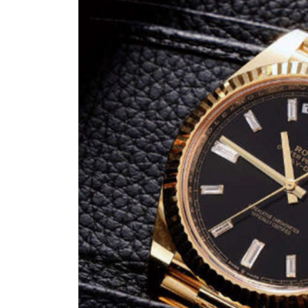
绍兴市越城区胜利东路379号世茂天
嘉兴市南湖区广益路705号嘉兴世界贸
南昌市红谷滩新区红谷中大道998号
济南市历下区经十路11111号华润中
广州市天河区天河路230号万菱汇国
广州市越秀区环市东路371-375号
深圳市罗湖区深南东路5001号华润大
惠州市惠城区江北文昌一路7号华贸大
厦门市思明区湖滨东路95号华润大厦写
福州市晋安区横屿路9号东二环泰禾中
成都市锦江区人民东路6号SAC东原中
重庆市江北区观音桥步行街2号融恒时
长沙市芙蓉区定王台街道建湘路393
郑州市二七区铭功路10号华润大厦写字
太原市迎泽区解放路15号亨得利名
沈阳市沈河区中街路137号亨得利名