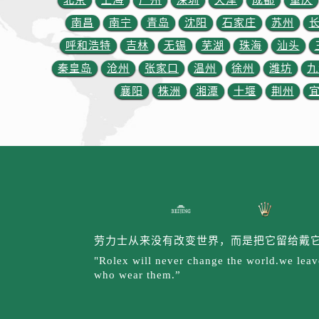
北京
上海
广州
深圳
天津
成都
重庆
内蒙古自治区赤峰市红山区哈达街劳
南昌
南宁
青岛
沈阳
石家庄
苏州
内蒙古自治区鄂尔多斯市东胜区伊金
呼和浩特
吉林
无锡
芜湖
珠海
汕头
内蒙古自治区呼伦贝尔市海拉尔区中
内蒙古自治区通辽市科尔沁区明仁大
秦皇岛
沧州
张家口
温州
徐州
潍坊
九
内蒙古自治区乌海市海勃湾区人民南
襄阳
株洲
湘潭
十堰
荆州
内蒙古自治区乌兰察布市集宁区恩和
内蒙古自治区锡林郭勒盟市锡林浩特
内蒙古自治区兴安盟市乌兰浩特市兴
山西省大同市平城区迎宾街劳力士售
山西省晋城市城区黄华街劳力士售后
山西省晋中市榆次区顺城街劳力士售
山西省临汾市尧都区解放路劳力士售
劳力士从来没有改变世界，而是把它留给戴
山西省吕梁市离石区永宁中路与建设
"Rolex will never change the world.we leave
山西省朔州市朔城区怡西路与鄯阳西
who wear them.”
山西省忻州市忻府区和平东街与七一
山西省阳泉市郊区平阳东街与新城大