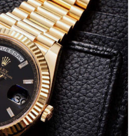
际中心写字楼8层805室（需提前预约）
易中心写字楼A座13层1304室（需提前预约）
绿地双子塔（中央广场）A1座办公楼14层07室（需提前预约）
心写字楼（万象城）15层1508室（需提前预约）
际中心写字楼A塔7层704室（需提前预约）
世界贸易中心大厦南塔写字楼15层07室（需提前预约）
厦写字楼17层1701室（需提前预约）
厦写字楼1座30层05室（需提前预约）
字楼B座11层1104室（需提前预约）
心写字楼2号楼5层509室（需提前预约）
心写字楼24层2406B室（需提前预约）
代广场写字楼9层902室（需提前预约）
号世茂环球金融中心写字楼（芙蓉广场）10层13室（需提前预约
楼29层2905室（需提前预约）
表服务中心（品牌授权店）3层整层（需提前预约）
表服务中心（品牌授权店）1层整层（需提前预约）