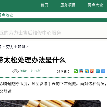
线：400-805-0023
首页
服务项目
网点大全
网点地址：
字楼W3座6层602室（需提前预约）
国际中心写字楼D座11层1102室（需提前预约）
融中心写字楼26层2603室（需提前预约）
2座37层3705室（需提前预约）
际广场写字楼8层806室（需提前预约）
答
>
劳力士知识
>
南京中心写字楼22层C1-1室（需提前预约）
中心写字楼5号楼10层1008室（需提前预约）
带太松处理办法是什么
FC国际金融中心写字楼35层3508室（需提前预约）
楼1号楼18层1803室（需提前预约）
阅读：（
109次）
分享到：
字楼1号楼16层1604室（需提前预约）
务中心东塔写字楼（华润万象城）17层1706室（需提前预约）
影响佩戴舒适度，甚至影响手表的正常佩戴。面对这种情况
场办公楼20层2009室（需提前预约）
又舒适。
写字楼A座5层503-5室（需提前预约）
广场写字楼4号楼22层2209室（需提前预约）