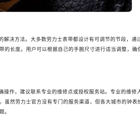
表服务中心（品牌授权店）1层整层（需提前预约）
（CCMALL）C座17层17-B（需提前预约）
10层1015室（需提前预约）
地广场金座12层1214室（需提前预约）
厦7层G室（需提前预约）
的解决方法。大多数劳力士表带都设计有可调节的节段，通
心C座12层1205室（需提前预约）
带的长度。用户可以根据自己的手腕尺寸进行适当调整，确
中心T1写字楼9层907室（需提前预约）
写字楼1座11层1104室（需提前预约）
楼16层1603室（需提前预约）
中心办公楼C座22层08室（需提前预约）
大厦38层09室（需提前预约）
确操作，建议联系专业的维修点或授权服务站。专业的维修
楼1224室（需提前预约）
。虽然劳力士官方没有专门的服务渠道，但各大城市的钟表
大厦B座12楼03室（需提前预约）
题。
心写字楼A座7楼709室（需提前预约）
2层04室（需提前预约）
心A座907室（需提前预约）