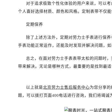
长春市朝阳区西安大路727号中银大厦
对于追求极致个性化体验的用户来说，可以考
贵阳市南明区都司高架桥路33号亨特
个人喜好选择材质、颜色和风格。定制表带不仅能
昆明市盘龙区北京路928号同德昆明
石家庄市长安区中山东路39号勒泰中
定期保养
西安市碑林区南关正街88号华侨城长
海口市龙华区金贸东路5号海口华润大厦
除了上述方法外，定期对劳力士手表进行保养
唐山市路南区新华东道100号万达广场
手表功能正常运作，还能及时发现并解决问题，如
台州市椒江区东海大道1800号腾达中
黑龙江省大庆市萨尔图区会战大街劳
总之，在面对劳力士手表表带太松的问题时，
黑龙江省鹤岗市向阳区红军路劳力士
带来解决。无论是哪种方式，最重要的是找到最适
黑龙江省黑河市爱辉区中央街劳力士
黑龙江省鸡西市鸡冠区红军路劳力士
黑龙江省佳木斯市向阳区长安路劳力
以上就是
北京劳力士售后服务中心
为您分享的
黑龙江省牡丹江市东安区太平路劳力
题，可以拨打页面400电话进行咨询，我们将竭诚
黑龙江省七台河市桃山区大同街劳力
黑龙江省齐齐哈尔市龙沙区龙华路劳