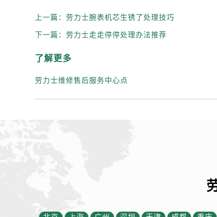
辽宁省抚顺市新抚区东一路劳力士售
上一篇：
劳力士腕表机芯生锈了处理技巧
辽宁省阜新市海州区解放大街劳力士
辽宁省葫芦岛市连山区中央路劳力士
下一篇：
劳力士走走停停处理办法推荐
辽宁省锦州市古塔区中央大街劳力士
了解更多
辽宁省辽阳市白塔区新运大街劳力士
辽宁省盘锦市兴隆台区石油大街劳力
劳力士维修售后服务中心点
辽宁省铁岭市银州区南马路劳力士售
辽宁省营口市站前区市府路与渤海大
辽宁省沈阳市沈河区中街路137号亨
辽宁省沈阳市沈河区中街路83号亨
北京市朝阳区建国门外大街甲6号华熙
北京市东城区东长安街1号王府井东方
河北省保定市竞秀区朝阳北大街北国
内蒙古自治区阿拉善盟市左旗土尔扈
内蒙古自治区巴彦淖尔市临河区新华
内蒙古自治区包头市青山区幸福路甲