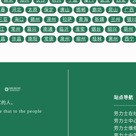
南京
郑州
长沙
杭州
宁波
厦门
武汉
西安
力士售后服务中心（需提前预约）
长春
河北
太原
保定
唐山
邯郸
廊坊
昆山
广西
霍洛街劳力士售后服务中心（需提前预约）
三亚
海口
赣州
漳州
拉萨
青海
新疆
兰州
银
央街劳力士售后服务中心（需提前预约）
街劳力士售后服务中心（需提前预约）
江
常州
嘉兴
南通
临沂
淮安
烟台
绍兴
亳州
路劳力士售后服务中心（需提前预约）
宜昌
许昌
南阳
常德
泉州
柳州
桂林
惠州
西宁
大街劳力士售后服务中心（需提前预约）
市光明街与额尔敦路交叉口劳力士售后服务中心（需提前预约）
安大街劳力士售后服务中心（需提前预约）
后服务中心（需提前预约）
服务中心（需提前预约）
后服务中心（需提前预约）
后服务中心（需提前预约）
站点导航
它的人。
街交叉口劳力士售后服务中心（需提前预约）
 that to the people
街交汇处劳力士售后服务中心（需提前预约）
劳力士在
劳力士中
南路交叉口劳力士售后服务中心（需提前预约）
劳力士维
道交叉口劳力士售后服务中心（需提前预约）
劳力士中