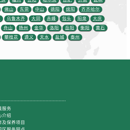
大连
福州
贵阳
哈尔滨
合肥
济南
昆明
佛山
东莞
中山
德阳
绵阳
齐齐哈尔
川
乌鲁木齐
大同
赤峰
包头
阳泉
大庆
舟山
扬州
金华
洛阳
岳阳
衡阳
黄石
攀枝花
遵义
天水
盐城
泰州
线服务
心介绍
修及保养项目
国区服务网点