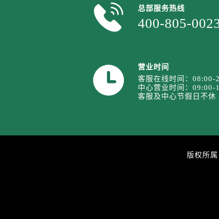
山西省运城市盐湖区河东街劳力士售
总部服务热线
山西省长治市潞州区英雄中路劳力士
400-805-002
山西省太原市迎泽区迎泽街道解放路
天津市和平区赤峰道136号天津国际
安徽省安庆市迎江区人民路劳力士售
营业时间
安徽省蚌埠市蚌山区淮河路劳力士售
客服在线时间：08:00-2
安徽省亳州市谯城区魏武大道劳力士
中心营业时间：09:00-1
客服及中心节假日不休
安徽省池州市贵池区长江路劳力士售
安徽省滁州市琅琊区南谯北路劳力士
安徽省阜阳市颍州区颍州北路劳力士
安徽省淮北市相山区淮海路劳力士售
安徽省淮南市田家庵区国庆中路劳力
版权所属
安徽省黄山市屯溪区黄山西路劳力士
安徽省六安市金安区解放中路劳力士
安徽省马鞍山市雨山区湖南西路劳力
安徽省宿州市埇桥区人民中路劳力士