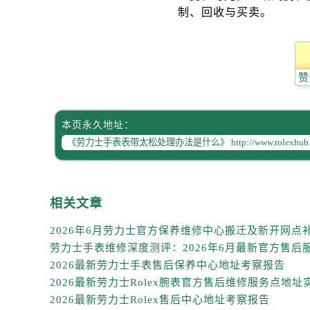
黑龙江省双鸭山市尖山区新兴大街劳
黑龙江省绥化市北林区新华街与康庄
黑龙江省伊春市伊美区通河路劳力士
吉林省白城市洮北区明仁南街劳力士
赞
吉林省白山市浑江区浑江大街劳力士
吉林省吉林市船营区河南街劳力士售
吉林省辽源市龙山区人民大街劳力士
本页永久地址：
吉林省梅河口市新华街道梅河大街劳
吉林省四平市铁东区紫气大路与南九
吉林省松原市宁江区五环大街劳力士
吉林省通化市东昌区环通乡江南大街
相关文章
吉林省延边市延吉市解放路劳力士售
辽宁省鞍山市铁东区站前街劳力士售
辽宁省本溪市平山区胜利路劳力士售
2026最新劳力士手表售后保养中心地址考察报告
辽宁省朝阳市双塔区新华路劳力士售
辽宁省丹东市振兴区七经街劳力士售
2026最新劳力士Rolex售后中心地址考察报告