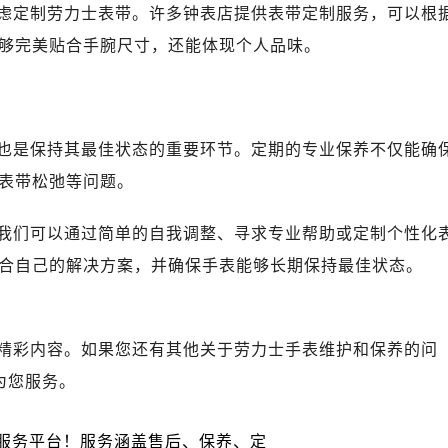
A座(旺进大厦)18层09室（需提前预约）
虑定制劳力士表带。许多钟表店提供表带定制服务，可以根
国际金融中心14楼14D（需提前预约）
够完美贴合手腕尺寸，还能体现个人品味。
广场写字楼10层06室（需提前预约）
心写字楼B座13层07室（需提前预约）
安国际中心E座6楼10室（需提前预约）
B座17层1707室（需提前预约）
也是保持其最佳状态的重要环节。定期的专业保养不仅能确
写字楼A座10层1002室（需提前预约）
表带松弛等问题。
心东1幢20楼2002室（需提前预约）
力士售后服务中心（需提前预约）
我们可以通过简单的自我调整、寻求专业帮助或定制个性化
售后服务中心（需提前预约）
合自己的解决方案，并确保手表能够长期保持最佳状态。
售后服务中心（需提前预约）
售后服务中心（需提前预约）
士售后服务中心（需提前预约）
精彩内容。如果您还有其他关于劳力士手表维护和保养的问
士售后服务中心（需提前预约）
为您服务。
士售后服务中心（需提前预约）
力士售后服务中心（需提前预约）