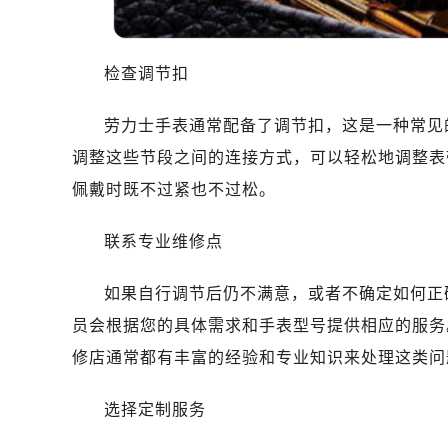
沈阳市沈河区中街路83号亨得利名
乌鲁木齐市天山区红山路26号时代广场
温州市鹿城区锦绣路1067号置信广场
检查调节扣
哈尔滨市南岗区东大直街146号上和置
大连市中山区人民路15号国际金融大
劳力士手表通常配备了调节扣，这是一种常见
佛山市禅城区季华五路57号万科金融中
调整这些节段之间的连接方式，可以轻松地调整表
东莞市东城街道鸿福东路1号民盈国贸
佩戴时既不过紧也不过松。
无锡市梁溪区人民中路139号恒隆广场
南通市崇川区工农路57号圆融广场写字
联系专业维修点
苏州市苏州工业园区星港街199号苏州
武汉市江汉区解放大道686号世界贸易
如果自行调节后仍不满意，或者不确定如何正
南宁市青秀区金湖路59号地王大厦12
员会根据您的具体需求和手表型号提供相应的服务
合肥市蜀山区潜山路111号万象城华润
修店通常都有丰富的经验和专业知识来处理这类问
泉州市丰泽区宝洲路729号浦西万达中
青岛市南区山东路6号华润大厦B座2
选择定制服务
烟台市芝罘区胜利路139号万达金融中