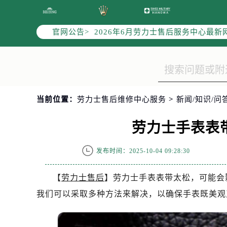
2026年6月劳力士全国官方售后客户服务热
2026年6月劳力士售后服务中心最新
官网公告>
北京市东城区东长安街1号东方广场写
北京市朝阳区建国门外大街甲6号华熙
天津市和平区赤峰道136号天津国际金
上海市徐汇区虹桥路3号港汇中心写字楼
上海市黄浦区南京东路299号宏伊国
当前位置：
劳力士售后维修中心服务
>
新闻/知识/问
南京市秦淮区中山南路1号（新街口）
常州市新北区龙锦路1590号现代传媒
劳力士手表表
徐州市鼓楼区淮海东路29号苏宁广场I
扬州市邗江区国展路29号星耀天地写字
发布时间：2025-10-04 09:28:30
盐城市盐都区世纪大道5号盐城金融城写
泰州市海陵区永定东路399号置地商
【
劳力士售后
】劳力士手表表带太松，可能会
宁波市江北区大闸南路500号来福士广
我们可以采取多种方法来解决，以确保手表既美观
杭州市上城区钱江路1366号华润大厦
金华市金东区东市南街777号金华万达