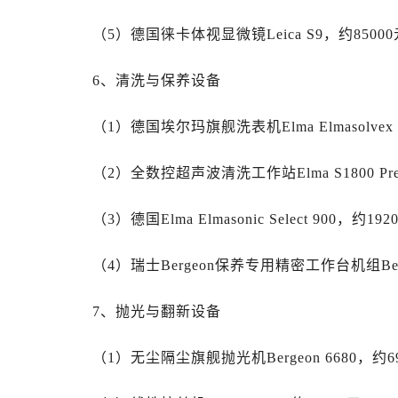
山西省吕梁市离石区永宁中路与建设
山西省朔州市朔城区怡西路与鄯阳西
（5）德国徕卡体视显微镜Leica S9，约85000
山西省忻州市忻府区和平东街与七一
6、清洗与保养设备
山西省阳泉市郊区平阳东街与新城大
山西省运城市盐湖区河东街劳力士售
（1）德国埃尔玛旗舰洗表机Elma Elmasolvex
山西省长治市潞州区英雄中路劳力士
山西省太原市迎泽区迎泽街道解放路
（2）全数控超声波清洗工作站Elma S1800 Pre
天津市和平区赤峰道136号天津国际
安徽省安庆市迎江区人民路劳力士售
（3）德国Elma Elmasonic Select 900，约192
安徽省蚌埠市蚌山区淮河路劳力士售
安徽省亳州市谯城区魏武大道劳力士
（4）瑞士Bergeon保养专用精密工作台机组Berge
安徽省池州市贵池区长江路劳力士售
安徽省滁州市琅琊区南谯北路劳力士
7、抛光与翻新设备
安徽省阜阳市颍州区颍州北路劳力士
安徽省淮北市相山区淮海路劳力士售
（1）无尘隔尘旗舰抛光机Bergeon 6680，约6
安徽省淮南市田家庵区国庆中路劳力