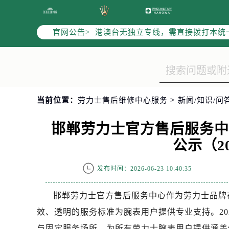
2026年6月劳力士全国官方售后客户服务热
劳力士官方全国统一服务热线400-8
官网公告>
港澳台无独立专线，需直接拨打本统
2026年6月劳力士售后服务中心最新
北京市东城区东长安街1号东方广场写
北京市朝阳区建国门外大街甲6号华熙
天津市和平区赤峰道136号天津国际金
当前位置：
劳力士售后维修中心服务
>
新闻/知识/问
上海市徐汇区虹桥路3号港汇中心写字楼
上海市黄浦区南京东路299号宏伊国
邯郸劳力士官方售后服务
南京市秦淮区中山南路1号（新街口）
公示（2
常州市新北区龙锦路1590号现代传媒
徐州市鼓楼区淮海东路29号苏宁广场I
发布时间：2026-06-23 10:40:35
扬州市邗江区国展路29号星耀天地写字
盐城市盐都区世纪大道5号盐城金融城写
邯郸劳力士官方售后服务中心作为劳力士品牌
泰州市海陵区永定东路399号置地商
效、透明的服务标准为腕表用户提供专业支持。20
宁波市江北区大闸南路500号来福士广
与固定服务场所，为所有劳力士腕表用户提供涵盖