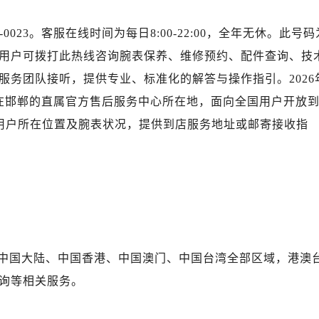
2层04室（需提前预约）
心A座907室（需提前预约）
-0023。客服在线时间为每日8:00-22:00，全年无休。此号码
A座(旺进大厦)18层09室（需提前预约）
用户可拨打此热线咨询腕表保养、维修预约、配件查询、技
国际金融中心14楼14D（需提前预约）
服务团队接听，提供专业、标准化的解答与操作指引。2026
广场写字楼10层06室（需提前预约）
在邯郸的直属官方售后服务中心所在地，面向全国用户开放
心写字楼B座13层07室（需提前预约）
据用户所在位置及腕表状况，提供到店服务地址或邮寄接收指
安国际中心E座6楼10室（需提前预约）
B座17层1707室（需提前预约）
写字楼A座10层1002室（需提前预约）
心东1幢20楼2002室（需提前预约）
街70号华润万象城写字楼（鄂尔多斯大厦）23层2326室（需
州中心写字楼20层2002室（需提前预约）
力士售后服务中心（需提前预约）
中国大陆、中国香港、中国澳门、中国台湾全部区域，港澳
售后服务中心（需提前预约）
询等相关服务。
售后服务中心（需提前预约）
售后服务中心（需提前预约）