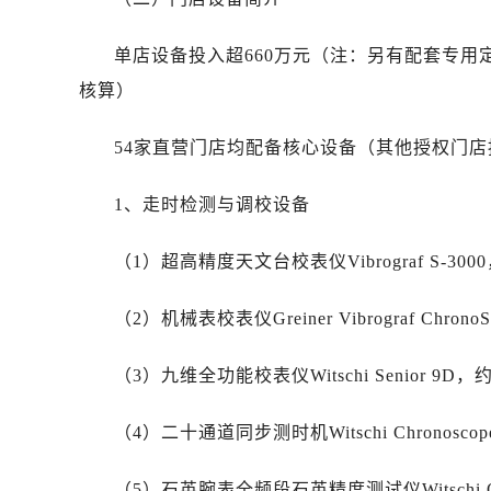
黑龙江省佳木斯市向阳区长安路劳力
黑龙江省牡丹江市东安区太平路劳力
单店设备投入超660万元（注：另有配套专
黑龙江省七台河市桃山区大同街劳力
核算）
黑龙江省齐齐哈尔市龙沙区龙华路劳
黑龙江省双鸭山市尖山区新兴大街劳
54家直营门店均配备核心设备（其他授权门
黑龙江省绥化市北林区新华街与康庄
黑龙江省伊春市伊美区通河路劳力士
1、走时检测与调校设备
吉林省白城市洮北区明仁南街劳力士
吉林省白山市浑江区浑江大街劳力士
（1）超高精度天文台校表仪Vibrograf S-3000
吉林省吉林市船营区河南街劳力士售
吉林省辽源市龙山区人民大街劳力士
（2）机械表校表仪Greiner Vibrograf Chrono
吉林省梅河口市新华街道梅河大街劳
（3）九维全功能校表仪Witschi Senior 9D，约
吉林省四平市铁东区紫气大路与南九
吉林省松原市宁江区五环大街劳力士
（4）二十通道同步测时机Witschi Chronoscope
吉林省通化市东昌区环通乡江南大街
吉林省延边市延吉市解放路劳力士售
（5）石英腕表全频段石英精度测试仪Witschi Q-T