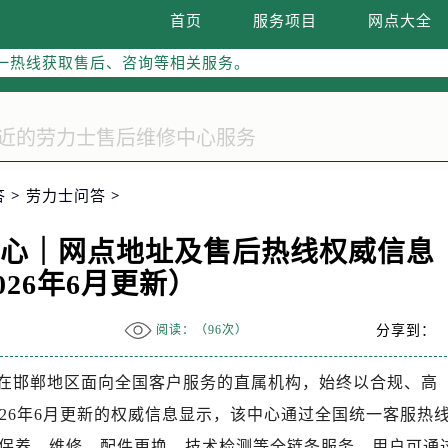
线：400-805-0023
首页
服务项目
网点大全
05-0023，服务覆盖中国大陆、香港、澳门、台湾全部区域
一热线获取售后、咨询等相关服务。
网点地址：
字楼W3座6层602室（需提前预约）
国际中心写字楼D座11层1102室（需提前预约）
融中心写字楼26层2603室（需提前预约）
答
>
劳力士问答
>
2座37层3705室（需提前预约）
际广场写字楼8层806室（需提前预约）
中心｜网点地址及售后热线权威信息
南京中心写字楼22层C1-1室（需提前预约）
026年6月更新）
中心写字楼5号楼10层1008室（需提前预约）
FC国际金融中心写字楼35层3508室（需提前预约）
阅读：（
96次）
分享到：
楼1号楼18层1803室（需提前预约）
字楼1号楼16层1604室（需提前预约）
在邯郸地区面向全国客户服务的直属机构，始终以合规、高
务中心东塔写字楼（华润万象城）17层1706室（需提前预约）
26年6月更新的权威信息显示，该中心通过全国统一客服热
场办公楼20层2009室（需提前预约）
保养、维修、配件更换、技术检测等全链条服务。用户可通