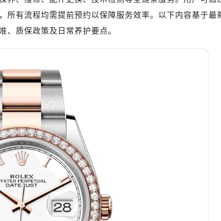
写字楼A座5层503-5室（需提前预约）
，所有流程均需提前预约以保障服务效率。以下内容基于最
广场写字楼4号楼22层2209室（需提前预约）
准、质保政策及日常养护要点。
际中心写字楼8层805室（需提前预约）
易中心写字楼A座13层1304室（需提前预约）
绿地双子塔（中央广场）A1座办公楼14层07室（需提前预约）
心写字楼（万象城）15层1508室（需提前预约）
际中心写字楼A塔7层704室（需提前预约）
世界贸易中心大厦南塔写字楼15层07室（需提前预约）
厦写字楼17层1701室（需提前预约）
厦写字楼1座30层05室（需提前预约）
字楼B座11层1104室（需提前预约）
写字楼15层03室（需提前预约）
心写字楼24层2406B室（需提前预约）
代广场写字楼9层902室（需提前预约）
号世茂环球金融中心写字楼（芙蓉广场）10层13室（需提前预约
楼29层2905室（需提前预约）