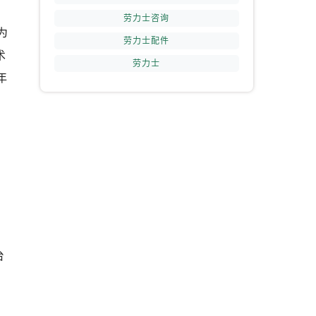
劳力士咨询
为
劳力士配件
术
劳力士
年
到
提前预约）
台