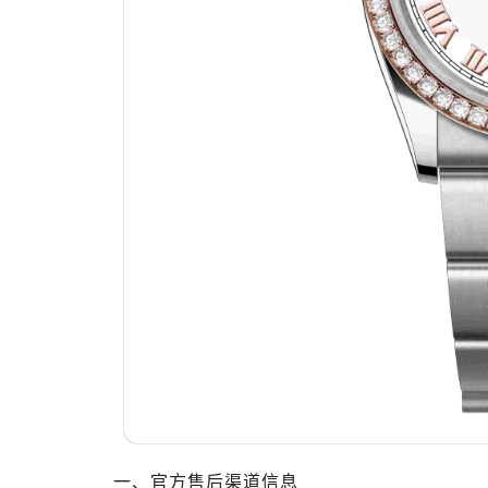
太原市迎泽区解放路15号亨得利名
沈阳市沈河区中街路137号亨得利名
沈阳市沈河区中街路83号亨得利名
乌鲁木齐市天山区红山路26号时代广场
温州市鹿城区锦绣路1067号置信广场
哈尔滨市道里区友谊西路600号富力中心
大连市中山区人民路15号国际金融大
佛山市禅城区季华五路57号万科金融中
东莞市东城街道鸿福东路1号民盈国贸
无锡市梁溪区人民中路139号恒隆广场
南通市崇川区工农路57号圆融广场写字
苏州市苏州工业园区星港街199号苏州
武汉市江汉区解放大道686号世界贸易
南宁市青秀区金湖路59号地王大厦12
合肥市蜀山区潜山路111号万象城华润
泉州市丰泽区宝洲路729号浦西万达中
一、官方售后渠道信息