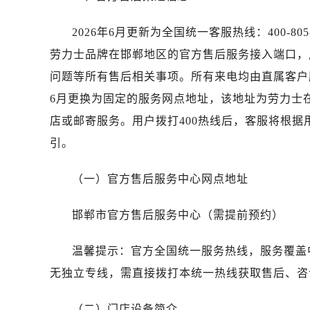
青岛市南区山东路6号华润大厦B座2
烟台市芝罘区胜利路139号万达金融中
2026年6月更新为全国统一客服热线：400-805
长春市朝阳区西安大路727号中银大厦
劳力士品牌在邯郸地区的官方售后服务接入端口，
贵阳市南明区都司高架桥路33号亨特
问题等所有售后相关事项。所有来电均由直属客户
昆明市盘龙区北京路928号同德昆明
6月更换为固定的服务网点地址，该地址为劳力士
石家庄市长安区中山东路39号勒泰中
店或邮寄服务。用户拨打400热线后，客服将根
西安市碑林区南关正街88号华侨城长
海口市龙华区金贸东路5号海口华润大厦
引。
唐山市路南区新华东道100号万达广场
（一）官方售后服务中心网点地址
台州市椒江区东海大道1800号腾达中
内蒙古自治区呼和浩特市玉泉区大学西
邯郸市官方售后服务中心（需提前预约）
甘肃省兰州市七里河区西津西路16号兰
黑龙江省大庆市萨尔图区会战大街劳
温馨提示：官方全国统一服务热线，服务覆盖
黑龙江省鹤岗市向阳区红军路劳力士
无独立专线，需直接拨打本统一热线获取售后、咨
黑龙江省黑河市爱辉区中央街劳力士
黑龙江省鸡西市鸡冠区红军路劳力士
（二）门店设备简介