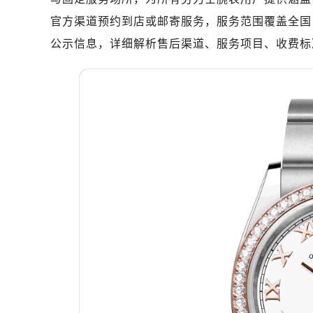
杭州市上城区钱江路1366号华润大厦
官方渠道预约到店或邮寄服务，服务范围覆盖全国
金华市金东区东市南街777号金华万达
公示信息，详细解析售后渠道、服务项目、收费标
绍兴市越城区胜利东路379号世茂天
嘉兴市南湖区广益路705号嘉兴世界贸
南昌市红谷滩新区红谷中大道998号
济南市历下区经十路11111号华润中
广州市天河区天河路230号万菱汇国
广州市越秀区环市东路371-375号
深圳市罗湖区深南东路5001号华润大
惠州市惠城区江北文昌一路7号华贸大
厦门市思明区湖滨东路95号华润大厦写
福州市鼓楼区五四路128-1号恒力城
成都市锦江区人民东路6号SAC东原中
重庆市江北区观音桥步行街2号融恒时
长沙市芙蓉区定王台街道建湘路393
郑州市二七区铭功路10号华润大厦写字