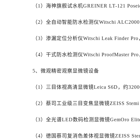
河北省保定市竞秀区朝阳北大街北国
（1）海神旗舰试水机GREINER LT-121 Posei
内蒙古自治区阿拉善盟市左旗土尔扈
内蒙古自治区巴彦淖尔市临河区新华
（2）全自动智能防水检测仪Witschi ALC2000
内蒙古自治区包头市青山区幸福路甲
内蒙古自治区赤峰市红山区哈达街劳
（3）渗漏定位分析仪Witschi Leak Finder Pr
内蒙古自治区鄂尔多斯市东胜区伊金
（4）干式防水检测仪Witschi ProofMaster Pr
内蒙古自治区呼伦贝尔市海拉尔区中
内蒙古自治区通辽市科尔沁区明仁大
5、微观精密观察显微镜设备
内蒙古自治区乌海市海勃湾区人民南
内蒙古自治区乌兰察布市集宁区恩和
（1）三目体视高清显微镜Leica S6D，约3200
内蒙古自治区锡林郭勒盟市锡林浩特
内蒙古自治区兴安盟市乌兰浩特市兴
（2）蔡司工业级三目变焦显微镜ZEISS Stemi 3
山西省大同市平城区迎宾街劳力士售
山西省晋城市城区黄华街劳力士售后
（3）全光谱LED数码检测显微镜GemOro Elite
山西省晋中市榆次区顺城街劳力士售
山西省临汾市尧都区解放路劳力士售
（4）德国蔡司复消色差体视显微镜ZEISS Stemi