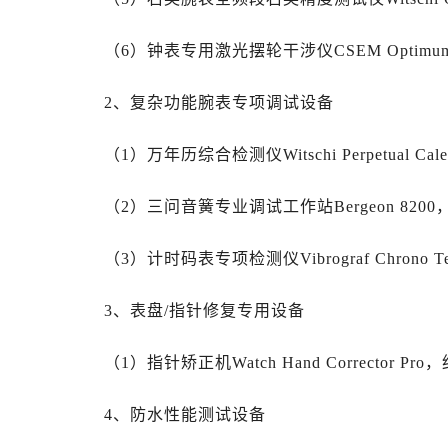
辽宁省鞍山市铁东区站前街劳力士售
辽宁省本溪市平山区胜利路劳力士售
（6）钟表专用激光摆轮干涉仪CSEM Optimum 
辽宁省朝阳市双塔区新华路劳力士售
辽宁省丹东市振兴区七经街劳力士售
2、复杂功能腕表专项调试设备
辽宁省抚顺市新抚区东一路劳力士售
辽宁省阜新市海州区解放大街劳力士
（1）万年历综合检测仪Witschi Perpetual Calen
辽宁省葫芦岛市连山区中央路劳力士
辽宁省锦州市古塔区中央大街劳力士
（2）三问音簧专业调试工作站Bergeon 8200，
辽宁省辽阳市白塔区新运大街劳力士
（3）计时码表专项检测仪Vibrograf Chrono Te
辽宁省盘锦市兴隆台区石油大街劳力
辽宁省铁岭市银州区南马路劳力士售
3、表盘/指针修复专用设备
辽宁省营口市站前区市府路与渤海大
辽宁省沈阳市沈河区中街路137号亨
（1）指针矫正机Watch Hand Corrector Pro
辽宁省沈阳市沈河区中街路83号亨
北京市朝阳区建国门外大街甲6号华熙
4、防水性能测试设备
北京市东城区东长安街1号王府井东方