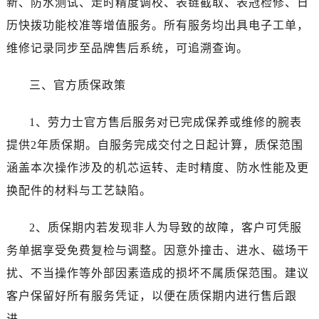
新、防水测试、走时精度调校、表链截取、表冠检修、日
湖南省邵阳市双清区东风路劳力士售后服务中心（需提前预约）
历快拨功能校准等增值服务。所有服务均出具电子工单，
湖南省湘潭市雨湖区莲城大道劳力士售后服务中心（需提前预约）
维修记录同步至品牌售后系统，可追溯查询。
湖南省益阳市赫山区桃花仑路劳力士售后服务中心（需提前预约）
湖南省永州市冷水滩区永州大道与中兴路交叉口劳力士售后服务中心（需提前预约）
三、官方质保政策
湖南省岳阳市岳阳楼区东茅岭路劳力士售后服务中心（需提前预约）
湖南省张家界市永定区解放路劳力士售后服务中心（需提前预约）
1、劳力士官方售后服务对已完成保养或维修的腕表
湖南省长沙市芙蓉区建湘路393号世茂环球金融中心写字楼10层1013室劳力士售后服务中心（需提前预约）
提供2年质保期。自服务完成交付之日起计算，质保范围
湖南省株洲市芦淞区建设南路劳力士售后服务中心（需提前预约）
涵盖本次操作涉及的机芯运转、走时精度、防水性能及更
甘肃省白银市白银区北京路劳力士售后服务中心（需提前预约）
换配件的材料与工艺缺陷。
甘肃省定西市安定区解放路劳力士售后服务中心（需提前预约）
甘肃省敦煌市沙州镇阳关中路劳力士售后服务中心（需提前预约）
2、质保期内若发现非人为导致的故障，客户可凭服
甘肃省合作市人民街劳力士售后服务中心（需提前预约）
务单据享受免费复检与调整。因意外撞击、进水、磁场干
甘肃省嘉峪关市雄关区新华中路劳力士售后服务中心（需提前预约）
扰、不当操作等外部因素造成的损坏不属质保范围。建议
甘肃省金昌市金川区北京路劳力士售后服务中心（需提前预约）
客户保留好所有服务凭证，以便在质保期内进行售后跟
甘肃省酒泉市肃州区西大街劳力士售后服务中心（需提前预约）
甘肃省临夏市城南街道团结路劳力士售后服务中心（需提前预约）
进。