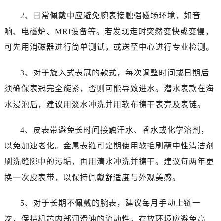
新疆维吾尔自治区阿图什市光明路劳力士售后服务中心（需提前预约）
2、日常佩戴中应避免腕表接触强磁场环境，如音
新疆维吾尔自治区白杨市军垦路劳力士售后服务中心（需提前预约）
响、电磁炉、MRI设备等。若发现走时突然变快或变慢，
新疆维吾尔自治区北屯市团结路劳力士售后服务中心（需提前预约）
可先用消磁器进行简单测试，或送至中心进行专业检测。
新疆维吾尔自治区博乐市博乐市北京路劳力士售后服务中心（需提前预约）
新疆维吾尔自治区昌吉市延安北路劳力士售后服务中心（需提前预约）
3、对于旋入式表冠的款式，每次调整时间或日期后
新疆维吾尔自治区阜康市博峰路劳力士售后服务中心（需提前预约）
须确保表冠完全旋紧，否则可能导致进水。潜水表款在海
新疆维吾尔自治区哈密市伊州区建国北路劳力士售后服务中心（需提前预约）
水浸泡后，建议用淡水冲洗并用软布擦干表壳及表链。
新疆维吾尔自治区和田市和田市北京西路劳力士售后服务中心（需提前预约）
新疆维吾尔自治区胡杨河市胡杨河市胡杨路劳力士售后服务中心（需提前预约）
4、皮表带避免长时间接触汗水、香水或化学溶剂，
新疆维吾尔自治区霍尔果斯市亚欧北路劳力士售后服务中心（需提前预约）
以免加速老化。金属表链可定期使用软毛刷蘸中性清洁剂
新疆维吾尔自治区喀什市解放北路劳力士售后服务中心（需提前预约）
刷洗缝隙中的污垢，再用清水冲洗并擦干。建议每两年更
新疆维吾尔自治区可克达拉市幸福路劳力士售后服务中心（需提前预约）
换一次皮表带，以保持佩戴舒适度与外观美感。
新疆维吾尔自治区克拉玛依市克拉玛依区友谊路劳力士售后服务中心（需提前预约）
新疆维吾尔自治区库车市库车市文化东路劳力士售后服务中心（需提前预约）
5、对于长期不佩戴的腕表，建议每月手动上链一
新疆维吾尔自治区库尔勒市库尔勒市人民东路劳力士售后服务中心（需提前预约）
次，保持机芯内部润滑油的流动性。存放环境应避免高
新疆维吾尔自治区奎屯市团结西街劳力士售后服务中心（需提前预约）