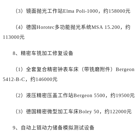
江西省新余市渝水区北湖西路劳力士售后服务中心（需提前预约）
（3）镜面抛光工作站Elma Poli-1000，约158000元
江西省宜春市袁州区中山中路劳力士售后服务中心（需提前预约）
江西省鹰潭市月湖区胜利东路劳力士售后服务中心（需提前预约）
（4）德国Horotec多功能抛光系统MSA 15.200，约
山东省德州市德城区东风中路劳力士售后服务中心（需提前预约）
113000元
山东省东营市东营区济南路劳力士售后服务中心（需提前预约）
山东省济南市历下区经十路11111号华润中心写字楼（万象城）15层1508室劳力士售后服务中心（需提前预约）
8、精密车铣加工修复设备
山东省济宁市任城区太白楼路劳力士售后服务中心（需提前预约）
山东省莱芜市文化南路8号银座商城名表维修一楼名表维修劳力士售后服务中心（需提前预约）
（1）全套复合精密钟表车床（带铣磨附件）Bergeon
山东省临沂市兰山区解放路劳力士售后服务中心（需提前预约）
5412-B-C，约146000元
山东省日照市东港区烟台路劳力士售后服务中心（需提前预约）
山东省泰安市泰山区财源街道泰山大街劳力士售后服务中心（需提前预约）
（2）液压精密压盖工作站Bergeon 5500，约19500元
山东省威海市环翠区新威海路89号振华商厦一楼名表维修劳力士售后服务中心（需提前预约）
（3）德国精密微型加工车床Boley 50，约122000元
山东省潍坊市奎文区东风东街劳力士售后服务中心（需提前预约）
山东省枣庄市滕州市北辛路与善国路交叉口劳力士售后服务中心（需提前预约）
9、自动上链动力储备模拟测试设备
山东省淄博市张店区金晶大道劳力士售后服务中心（需提前预约）
上海市黄浦区南京东路299号宏伊国际广场写字楼8层806室劳力士售后服务中心（需提前预约）