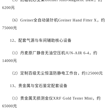
广东省深圳市罗湖区深南东路5001号华润大厦17层1701室劳力士售后服务中心（需提前预约）
6200元
广东省阳江市江城区东风一路劳力士售后服务中心（需提前预约）
广东省云浮市云城区金山路劳力士售后服务中心（需提前预约）
（6）Greiner全自动装针机Greiner Hand Fitter X，约
广东省湛江市赤坎区观海北路劳力士售后服务中心（需提前预约）
75000元
广东省肇庆市端州区信安大道与砚都大道交汇处劳力士售后服务中心（需提前预约）
广西壮族自治区百色市右江区中山二路劳力士售后服务中心（需提前预约）
12、配套气源与车间辅助核心设备
广西壮族自治区北海市海城区北京路劳力士售后服务中心（需提前预约）
（1）丹麦原厂静音无油空压机JUN-AIR 6-4，约
广西壮族自治区崇左市江州区石景林街道友谊大道与丽川路交汇处劳力士售后服务中心（需提前预约）
广西壮族自治区防城港市港口区金花茶大道劳力士售后服务中心（需提前预约）
14000元
广西壮族自治区贵港市港北区港城街道布山大道与仙衣路交叉口劳力士售后服务中心（需提前预约）
（2）定制百级无尘恒温防静电工作台，约125000元
广西壮族自治区桂林市秀峰区红岭路劳力士售后服务中心（需提前预约）
广西壮族自治区河池市金城江区金城江街道朝阳路劳力士售后服务中心（需提前预约）
13、贵金属与宝石鉴定配套设备
广西壮族自治区贺州市八步区城东街道灵峰南路劳力士售后服务中心（需提前预约）
广西壮族自治区来宾市兴宾区桂中大道劳力士售后服务中心（需提前预约）
（1）贵金属无损测金仪XRF Gold Tester Mini，约
广西壮族自治区柳州市城中区中山中路劳力士售后服务中心（需提前预约）
65000元
广西壮族自治区钦州市钦南区金海湾东大街劳力士售后服务中心（需提前预约）