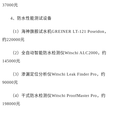
37000元
山西省临汾市尧都区解放路劳力士售后服务中心（需提前预约）
山西省吕梁市离石区永宁中路与建设街交叉口劳力士售后服务中心（需提前预约）
4、防水性能测试设备
山西省朔州市朔城区怡西路与鄯阳西街交汇处劳力士售后服务中心（需提前预约）
山西省忻州市忻府区和平东街与七一南路交叉口劳力士售后服务中心（需提前预约）
（1）海神旗舰试水机GREINER LT-121 Poseidon，
山西省阳泉市郊区平阳东街与新城大道交叉口劳力士售后服务中心（需提前预约）
约220000元
山西省运城市盐湖区河东街劳力士售后服务中心（需提前预约）
山西省长治市潞州区英雄中路劳力士售后服务中心（需提前预约）
（2）全自动智能防水检测仪Witschi ALC2000，约
山西省太原市迎泽区迎泽街道解放路15号亨得利名表维修授权店3楼劳力士售后服务中心（需提前预约）
145000元
天津市和平区赤峰道136号天津国际金融中心26层2603室劳力士售后服务中心（需提前预约）
安徽省安庆市迎江区人民路劳力士售后服务中心（需提前预约）
（3）渗漏定位分析仪Witschi Leak Finder Pro，约
安徽省蚌埠市蚌山区淮河路劳力士售后服务中心（需提前预约）
90000元
安徽省亳州市谯城区魏武大道劳力士售后服务中心（需提前预约）
安徽省池州市贵池区长江路劳力士售后服务中心（需提前预约）
（4）干式防水检测仪Witschi ProofMaster Pro，约
安徽省滁州市琅琊区南谯北路劳力士售后服务中心（需提前预约）
198000元
安徽省阜阳市颍州区颍州北路劳力士售后服务中心（需提前预约）
安徽省淮北市相山区淮海路劳力士售后服务中心（需提前预约）