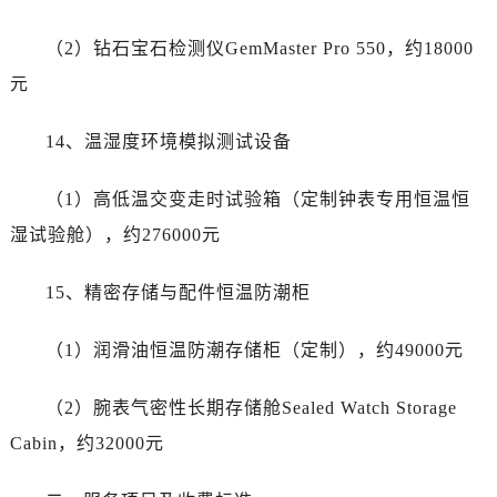
广西壮族自治区梧州市万秀区龙湖镇高旺路劳力士售后服务中心（需提前预约）
（2）钻石宝石检测仪GemMaster Pro 550，约18000
广西壮族自治区玉林市玉州区金玉路劳力士售后服务中心（需提前预约）
元
海南省儋州市儋州市那大镇兰洋北路劳力士售后服务中心（需提前预约）
海南省东方市八所镇解放西路劳力士售后服务中心（需提前预约）
14、温湿度环境模拟测试设备
海南省琼海市嘉积镇东风路劳力士售后服务中心（需提前预约）
海南省三沙市西沙区西沙群岛永兴岛北京路劳力士售后服务中心（需提前预约）
（1）高低温交变走时试验箱（定制钟表专用恒温恒
海南省三亚市吉阳区迎宾路劳力士售后服务中心（需提前预约）
湿试验舱），约276000元
海南省万宁市万城镇解放路劳力士售后服务中心（需提前预约）
海南省文昌市文城镇教育东路劳力士售后服务中心（需提前预约）
15、精密存储与配件恒温防潮柜
海南省五指山市通什镇三月三大道劳力士售后服务中心（需提前预约）
香港特别行政区尖沙咀区油尖旺区广东道劳力士售后服务中心（需提前预约）
（1）润滑油恒温防潮存储柜（定制），约49000元
香港特别行政区金钟区中西区金钟道劳力士售后服务中心（需提前预约）
香港特别行政区九龙区油尖旺区弥敦道劳力士售后服务中心（需提前预约）
（2）腕表气密性长期存储舱Sealed Watch Storage
香港特别行政区铜锣湾区湾仔区轩尼诗道劳力士售后服务中心（需提前预约）
Cabin，约32000元
河南省安阳市文峰区解放大道劳力士售后服务中心（需提前预约）
河南省鹤壁市淇滨区九州路劳力士售后服务中心（需提前预约）