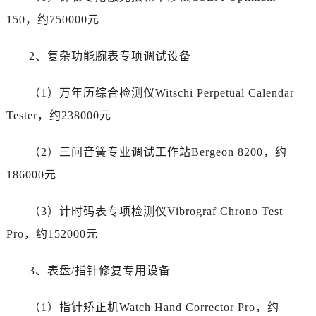
北京市东城区东长安街1号王府井东方广场W3座6层602室劳力士售后服务中心（需提前预约）
150，约750000元
河北省保定市竞秀区朝阳北大街北国先天下劳力士售后服务中心（需提前预约）
2、复杂功能腕表专项调试设备
内蒙古自治区阿拉善盟市左旗土尔扈特大街劳力士售后服务中心（需提前预约）
内蒙古自治区巴彦淖尔市临河区新华街劳力士售后服务中心（需提前预约）
（1）万年历综合检测仪Witschi Perpetual Calendar
内蒙古自治区包头市青山区幸福路甲3号王府井百货名表维修劳力士售后服务中心（需提前预约）
Tester，约238000元
内蒙古自治区赤峰市红山区哈达街劳力士售后服务中心（需提前预约）
内蒙古自治区鄂尔多斯市东胜区伊金霍洛街劳力士售后服务中心（需提前预约）
（2）三问音簧专业调试工作站Bergeon 8200，约
内蒙古自治区呼伦贝尔市海拉尔区中央街劳力士售后服务中心（需提前预约）
186000元
内蒙古自治区通辽市科尔沁区明仁大街劳力士售后服务中心（需提前预约）
内蒙古自治区乌海市海勃湾区人民南路劳力士售后服务中心（需提前预约）
（3）计时码表专项检测仪Vibrograf Chrono Test
内蒙古自治区乌兰察布市集宁区恩和大街劳力士售后服务中心（需提前预约）
Pro，约152000元
内蒙古自治区锡林郭勒盟市锡林浩特市光明街与额尔敦路交叉口劳力士售后服务中心（需提前预约）
内蒙古自治区兴安盟市乌兰浩特市兴安大街劳力士售后服务中心（需提前预约）
3、表盘/指针修复专用设备
山西省大同市平城区迎宾街劳力士售后服务中心（需提前预约）
山西省晋城市城区黄华街劳力士售后服务中心（需提前预约）
（1）指针矫正机Watch Hand Corrector Pro，约
山西省晋中市榆次区顺城街劳力士售后服务中心（需提前预约）