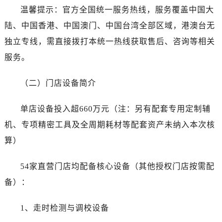
温馨提示：官方全国统一服务热线，服务覆盖中国大
黑龙江省鸡西市鸡冠区红军路劳力士售后服务中心（需提前预约）
陆、中国香港、中国澳门、中国台湾全部区域，港澳台无
黑龙江省佳木斯市向阳区长安路劳力士售后服务中心（需提前预约）
黑龙江省牡丹江市东安区太平路劳力士售后服务中心（需提前预约）
独立专线，需直接拨打本统一热线获取售后、咨询等相关
黑龙江省七台河市桃山区大同街劳力士售后服务中心（需提前预约）
服务。
黑龙江省齐齐哈尔市龙沙区龙华路劳力士售后服务中心（需提前预约）
黑龙江省双鸭山市尖山区新兴大街劳力士售后服务中心（需提前预约）
（二）门店设备简介
黑龙江省绥化市北林区新华街与康庄路交叉口劳力士售后服务中心（需提前预约）
单店设备投入超660万元（注：另有配套专用定制辅
黑龙江省伊春市伊美区通河路劳力士售后服务中心（需提前预约）
吉林省白城市洮北区明仁南街劳力士售后服务中心（需提前预约）
机、专项精密工具及全周期耗材等配套资产未纳入本次核
吉林省白山市浑江区浑江大街劳力士售后服务中心（需提前预约）
算）
吉林省吉林市船营区河南街劳力士售后服务中心（需提前预约）
吉林省辽源市龙山区人民大街劳力士售后服务中心（需提前预约）
54家直营门店均配备核心设备（其他授权门店按需配
吉林省梅河口市新华街道梅河大街劳力士售后服务中心（需提前预约）
备）：
吉林省四平市铁东区紫气大路与南九经街交汇处劳力士售后服务中心（需提前预约）
吉林省松原市宁江区五环大街劳力士售后服务中心（需提前预约）
1、走时检测与调校设备
吉林省通化市东昌区环通乡江南大街劳力士售后服务中心（需提前预约）