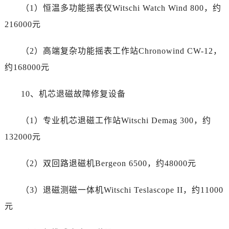
（1）恒温多功能摇表仪Witschi Watch Wind 800，约
上海市徐汇区虹桥路3号港汇中心2座37层3705室劳力士售后服务中心（需提前预约）
216000元
浙江省杭州市上城区钱江路1366号华润大厦A座5层503-5室劳力士售后服务中心（需提前预约）
浙江省湖州市吴兴区劳动路劳力士售后服务中心（需提前预约）
（2）高端复杂功能摇表工作站Chronowind CW-12，
浙江省嘉兴市南湖区广益路705号嘉兴世界贸易中心A座13层1304室劳力士售后服务中心（需提前预约）
约168000元
浙江省金华市金东区东市南街777号金华万达广场4号楼22楼2209室劳力士售后服务中心（需提前预约）
浙江省丽水市莲都区解放街劳力士售后服务中心（需提前预约）
10、机芯退磁故障修复设备
浙江省宁波市江北区大闸南路500号来福士广场办公楼20层2009室劳力士售后服务中心（需提前预约）
浙江省衢州市柯城区上街劳力士售后服务中心（需提前预约）
（1）专业机芯退磁工作站Witschi Demag 300，约
浙江省绍兴市越城区胜利东路379号世茂天际中心写字楼8层805室劳力士售后服务中心（需提前预约）
132000元
浙江省舟山市定海区解放东路劳力士售后服务中心（需提前预约）
澳门特别行政区大堂区议事亭前地（新马路）劳力士售后服务中心（需提前预约）
（2）双回路退磁机Bergeon 6500，约48000元
澳门特别行政区风顺堂区南湾大马路劳力士售后服务中心（需提前预约）
澳门特别行政区花地玛堂区关闸广场劳力士售后服务中心（需提前预约）
（3）退磁测磁一体机Witschi Teslascope II，约11000
澳门特别行政区花王堂区大三巴商圈劳力士售后服务中心（需提前预约）
元
澳门特别行政区嘉模堂区官也街劳力士售后服务中心（需提前预约）
澳门省路氹城市金光大道劳力士售后服务中心（需提前预约）