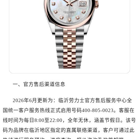
郑州市二七区铭功路10号华润大厦写字楼29层2905室（需提前预约）
太原市迎泽区解放路15号亨得利名表服务中心（品牌授权店）3层整层（需提前预约）
沈阳市沈河区中街路137号亨得利名表服务中心（品牌授权店）1层整层（需提前预约）
沈阳市沈河区中街路83号亨得利名表服务中心（品牌授权店）1层整层（需提前预约）
乌鲁木齐市天山区红山路26号时代广场（CCMALL）C座17层17-B（需提前预约）
温州市鹿城区锦绣路1067号置信广场10层1015室（需提前预约）
哈尔滨市道里区友谊西路600号富力中心T2座写字楼29层03室（需提前预约，营业时间：8:30-18:30）
大连市中山区人民路15号国际金融大厦7层G室（需提前预约）
佛山市禅城区季华五路57号万科金融中心C座12层1205室（需提前预约）
一、官方售后渠道信息
东莞市东城街道鸿福东路1号民盈国贸中心T1写字楼9层907室（需提前预约）
无锡市梁溪区人民中路139号恒隆广场写字楼1座11层1104室（需提前预约）
2026年6月更新为：临沂劳力士官方售后服务中心全
南通市崇川区工农路57号圆融广场写字楼16层1603室（需提前预约）
国统一客户服务热线正式启用号码400-805-0023。客服在
苏州市苏州工业园区星港街199号苏州中心办公楼C座22层08室（需提前预约）
线时间为每日8:00至22:00，全年无休，涵盖节假日。该号
武汉市江汉区解放大道686号世界贸易大厦38层09室（需提前预约）
南宁市青秀区金湖路59号地王大厦12楼1224室（需提前预约）
码为品牌在临沂地区指定的直属联络渠道，客户可通过此
合肥市蜀山区潜山路111号万象城华润大厦B座12楼03室（需提前预约）