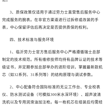
甘肃省陇南市武都区人民路劳力士售后服务中心（需提前预约）
3、质保政策仅适用于通过劳力士直营售后服务中心
甘肃省平凉市崆峒区西大街劳力士售后服务中心（需提前预约）
甘肃省庆阳市西峰区南大街劳力士售后服务中心（需提前预约）
完成服务的腕表。在非官方渠道进行过拆修或改装的手
甘肃省天水市秦州区民主路劳力士售后服务中心（需提前预约）
表，中心保留评估后再决定是否提供质保的权利。
甘肃省武威市凉州区迎宾路劳力士售后服务中心（需提前预约）
甘肃省张掖市甘州区民乐北路劳力士售后服务中心（需提前预约）
四、技术标准与服务环境
宁夏回族自治区固原市原州区文化街劳力士售后服务中心（需提前预约）
1、临沂劳力士官方售后服务中心严格遵循瑞士总部
宁夏回族自治区石嘴山市大武口区贺兰山路劳力士售后服务中心（需提前预约）
宁夏回族自治区吴忠市利通区开元大道劳力士售后服务中心（需提前预约）
制定的技术规范。所有维修技师均持有品牌认证的技术等
宁夏回族自治区银川市兴庆区新华东路97号新百中心C馆一层C1-18号商铺劳力士售后服务中心（需提前预约）
级证书，并定期参加总部举办的进阶培训，掌握最新款机
宁夏回族自治区中卫市沙坡头区鼓楼东街劳力士售后服务中心（需提前预约）
芯（如32系列、31系列等）的结构原理与调试参数。
青海省果洛藏族自治州玛沁县团结路劳力士售后服务中心（需提前预约）
青海省海北藏族自治州海晏县将军路劳力士售后服务中心（需提前预约）
2、中心配备符合国际标准的无尘工作台、专业校表
青海省海东市乐都区滨河路劳力士售后服务中心（需提前预约）
仪、防水测试设备（可模拟300米水深环境）、超声波清
青海省海南藏族自治州共和县青海湖大街劳力士售后服务中心（需提前预约）
洗机以及专用润滑油加注枪。每一枚机芯在组装后均需经
青海省海西蒙古族藏族自治州德令哈市柴达木路劳力士售后服务中心（需提前预约）