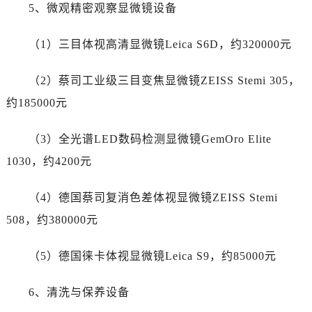
5、微观精密观察显微镜设备
安徽省淮南市田家庵区国庆中路劳力士售后服务中心（需提前预约）
安徽省黄山市屯溪区黄山西路劳力士售后服务中心（需提前预约）
（1）三目体视高清显微镜Leica S6D，约320000元
安徽省六安市金安区解放中路劳力士售后服务中心（需提前预约）
安徽省马鞍山市雨山区湖南西路劳力士售后服务中心（需提前预约）
（2）蔡司工业级三目变焦显微镜ZEISS Stemi 305，
安徽省宿州市埇桥区人民中路劳力士售后服务中心（需提前预约）
约185000元
安徽省铜陵市铜官区石城大道劳力士售后服务中心（需提前预约）
安徽省芜湖市镜湖区中山路步行街劳力士售后服务中心（需提前预约）
（3）全光谱LED数码检测显微镜GemOro Elite
安徽省宣城市宣州区叠嶂西路劳力士售后服务中心（需提前预约）
1030，约4200元
福建省龙岩市新罗区九一南路劳力士售后服务中心（需提前预约）
福建省南平市建阳区人民西路劳力士售后服务中心（需提前预约）
（4）德国蔡司复消色差体视显微镜ZEISS Stemi
福建省宁德市蕉城区天湖东路劳力士售后服务中心（需提前预约）
508，约380000元
福建省莆田市城厢区霞林街道荔华东大道劳力士售后服务中心（需提前预约）
福建省三明市三元区东乾二路劳力士售后服务中心（需提前预约）
（5）德国徕卡体视显微镜Leica S9，约85000元
福建省漳州市龙文区步港路劳力士售后服务中心（需提前预约）
江苏省常州市新北区龙锦路1590号现代传媒中心5号楼10层1008室劳力士售后服务中心（需提前预约）
6、清洗与保养设备
江苏省淮安市清江浦区淮海北路劳力士售后服务中心（需提前预约）