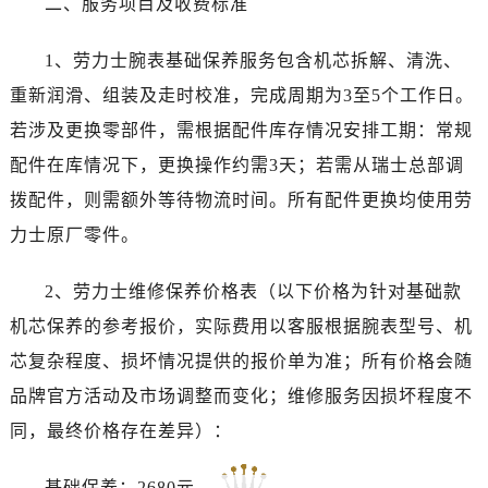
二、服务项目及收费标准
河南省济源市沁园街道济水大道劳力士售后服务中心（需提前预约）
河南省焦作市解放区解放路劳力士售后服务中心（需提前预约）
1、劳力士腕表基础保养服务包含机芯拆解、清洗、
河南省开封市鼓楼区中山路劳力士售后服务中心（需提前预约）
重新润滑、组装及走时校准，完成周期为3至5个工作日。
河南省洛阳市西工区中州中路与解放路交叉口劳力士售后服务中心（需提前预约）
若涉及更换零部件，需根据配件库存情况安排工期：常规
河南省漯河市源汇区交通路劳力士售后服务中心（需提前预约）
配件在库情况下，更换操作约需3天；若需从瑞士总部调
河南省南阳市宛城区范蠡东路与南都路交叉口劳力士售后服务中心（需提前预约）
拨配件，则需额外等待物流时间。所有配件更换均使用劳
河南省平顶山市卫东区建设路劳力士售后服务中心（需提前预约）
力士原厂零件。
河南省濮阳市大华龙区开州路绿城路交叉口劳力士售后服务中心（需提前预约）
河南省三门峡市湖滨区和平路劳力士售后服务中心（需提前预约）
2、劳力士维修保养价格表（以下价格为针对基础款
河南省商丘市梁园区神火大道劳力士售后服务中心（需提前预约）
机芯保养的参考报价，实际费用以客服根据腕表型号、机
河南省新乡市红旗区人民路劳力士售后服务中心（需提前预约）
芯复杂程度、损坏情况提供的报价单为准；所有价格会随
河南省信阳市浉河区东方红大道劳力士售后服务中心（需提前预约）
河南省许昌市魏都区建安大道与八龙路交叉口劳力士售后服务中心（需提前预约）
品牌官方活动及市场调整而变化；维修服务因损坏程度不
河南省郑州市二七区民主路10号华润大厦29层2905室劳力士售后服务中心（需提前预约）
同，最终价格存在差异）：
河南省周口市川汇区七一路劳力士售后服务中心（需提前预约）
河南省驻马店市驿城区乐山大道与置地大道交叉口劳力士售后服务中心（需提前预约）
基础保养：2680元