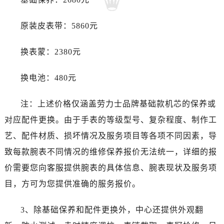
湖北省鄂州市鄂城区文星大道劳力士售后服务中心（需提前预约）
原装皮表带：5860元
湖北省黄冈市黄州区赤壁大道劳力士售后服务中心（需提前预约）
湖北省黄石市黄石港区武汉路劳力士售后服务中心（需提前预约）
换表蒙：2380元
湖北省荆门市东宝中天街步行街劳力士售后服务中心（需提前预约）
湖北省荆州市荆州区荆中路劳力士售后服务中心（需提前预约）
换电池：480元
湖北省十堰市茅箭区人民北路劳力士售后服务中心（需提前预约）
湖北省随州市曾都区青年路劳力士售后服务中心（需提前预约）
注：上述价格仅涵盖劳力士品牌基础款机芯的保养或
湖北省咸宁市咸安区长安大道劳力士售后服务中心（需提前预约）
对应配件更换。由于手表的等级型号、复杂程度、制作工
湖北省襄阳市樊城区长虹路与人民路交叉口劳力士售后服务中心（需提前预约）
艺、配件材质、损坏情况及服务项目等各项不同因素，导
湖北省孝感市孝南区复兴大道劳力士售后服务中心（需提前预约）
致每款腕表不同情况的维修保养报价无法统一，详细的报
湖北省宜昌市西陵区夷陵大道与港窑路劳力士售后服务中心（需提前预约）
湖南省常德市武陵区人民路劳力士售后服务中心（需提前预约）
价需要您向客服提供腕表的具体信息、腕表现状及服务项
湖南省郴州市北湖区国庆北路劳力士售后服务中心（需提前预约）
目，方可为您提供准确的服务报价。
湖南省衡阳市雁峰区解放路劳力士售后服务中心（需提前预约）
湖南省怀化市鹤城区迎丰中路劳力士售后服务中心（需提前预约）
3、除基础保养和配件更换外，中心还提供外观翻
湖南省娄底市娄星区长青街劳力士售后服务中心（需提前预约）