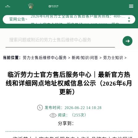

2026年6月劳力士中国区售后服务网络优化升级公告
2026年6月劳力士全国官方售后客户服务热线：400-805-0023
▲
官网公告>
▼
劳力士官方全国统一服务热线400-805-0023，服务覆盖中国大陆、香港、澳门、台湾全部区域
港澳台无独立专线，需直接拨打本统一热线获取售后、咨询等相关服务。
2026年6月劳力士售后服务中心最新网点地址：
北京市东城区东长安街1号东方广场写字楼W3座6层602室（需提前预约）
当前位置：
劳力士售后维修中心服务
>
新闻/知识/问答
>
劳力士知识
>
北京市朝阳区建国门外大街甲6号华熙国际中心写字楼D座11层1102室（需提前预约）
天津市和平区赤峰道136号天津国际金融中心写字楼26层2603室（需提前预约）
临沂劳力士官方售后服务中心｜最新官方热
上海市徐汇区虹桥路3号港汇中心写字楼2座37层3705室（需提前预约）
线和详细网点地址权威信息公示（2026年6月
上海市黄浦区南京东路299号宏伊国际广场写字楼8层806室（需提前预约）
更新）
南京市秦淮区中山南路1号（新街口）南京中心写字楼22层C1-1室（需提前预约）
常州市新北区龙锦路1590号现代传媒中心写字楼5号楼10层1008室（需提前预约）
发布时间：2026-06-22 14:18:28
徐州市鼓楼区淮海东路29号苏宁广场IFC国际金融中心写字楼35层3508室（需提前预约）
阅读：（
255次）
扬州市邗江区国展路29号星耀天地写字楼1号楼18层1803室（需提前预约）
分享到：
盐城市盐都区世纪大道5号盐城金融城写字楼1号楼16层1604室（需提前预约）
泰州市海陵区永定东路399号置地商务中心东塔写字楼（华润万象城）17层1706室（需提前预约）