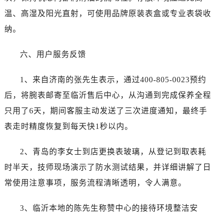
新疆维吾尔自治区昆玉市昆泉街劳力士售后服务中心（需提前预约）
温、高湿及阳光直射，可使用品牌原装表盒或专业表袋收
新疆维吾尔自治区沙湾市三道河子镇世纪大道南路劳力士售后服务中心（需提前预约）
纳。
新疆维吾尔自治区石河子市北二路劳力士售后服务中心（需提前预约）
新疆维吾尔自治区双河市光明路劳力士售后服务中心（需提前预约）
六、用户服务反馈
新疆维吾尔自治区塔城市塔城地区闻琴路劳力士售后服务中心（需提前预约）
1、来自济南的张先生表示，通过400-805-0023预约
新疆维吾尔自治区铁门关市兴疆路劳力士售后服务中心（需提前预约）
新疆维吾尔自治区图木舒克市图木舒克市中兴街劳力士售后服务中心（需提前预约）
后，将腕表邮寄至临沂售后中心，从沟通到完成保养全程
新疆维吾尔自治区吐鲁番市高昌区文化中路文化中路劳力士售后服务中心（需提前预约）
只用了6天，期间客服主动发送了三次进度通知，最终手
新疆维吾尔自治区乌苏市乌鲁木齐北路劳力士售后服务中心（需提前预约）
表走时精度恢复到每天快1秒以内。
新疆维吾尔自治区五家渠市长征西街劳力士售后服务中心（需提前预约）
新疆维吾尔自治区新星市东风路劳力士售后服务中心（需提前预约）
2、青岛的李女士到店更换表玻璃，从登记到取表耗
新疆维吾尔自治区伊宁市解放西路劳力士售后服务中心（需提前预约）
时半天，技师现场演示了防水测试结果，并详细讲解了日
贵州省安顺市西秀区中华南路劳力士售后服务中心（需提前预约）
常使用注意事项，服务流程清晰透明，令人满意。
贵州省毕节市七星关区松山路劳力士售后服务中心（需提前预约）
贵州省六盘水市钟山区钟山大道劳力士售后服务中心（需提前预约）
3、临沂本地的陈先生称赞中心的接待环境整洁安
贵州省黔东南苗族侗族自治州凯里市北京西路劳力士售后服务中心（需提前预约）