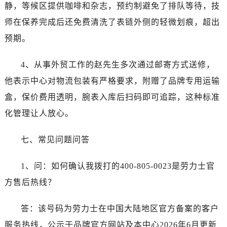
静，等候区提供咖啡和杂志，预约制避免了排队等待，技
贵州省黔西南布依族苗族自治州兴义市大道与桔香路交汇处劳力士售后服务中心（需提前预约）
师在保养完成后还免费清洗了表链外侧的轻微划痕，超出
贵州省铜仁市碧江区民主路劳力士售后服务中心（需提前预约）
预期。
贵州省遵义市红花岗区共青大道与嵩山路交叉口劳力士售后服务中心（需提前预约）
四川省阿坝州市马尔康市团结街劳力士售后服务中心（需提前预约）
4、从事外贸工作的赵先生多次通过邮寄方式送修，
四川省巴中市巴州区江北大道劳力士售后服务中心（需提前预约）
他表示中心对物流包装有严格要求，附赠了品牌专用运输
四川省成都市锦江区人民东路6号SAC东原中心24层2406B室劳力士售后服务中心（需提前预约）
盒，保价费用透明，腕表入库后扫码即可追踪，这种标准
四川省达州市通川区中心广场、老车坝劳力士售后服务中心（需提前预约）
四川省德阳市旌阳区长江西路、南街劳力士售后服务中心（需提前预约）
化管理让人放心。
四川省甘孜州市康定市情歌广场、箭炉街劳力士售后服务中心（需提前预约）
七、常见问题问答
四川省广安市广安区建安南路劳力士售后服务中心（需提前预约）
四川省广元市利州区老城南北街、东大街劳力士售后服务中心（需提前预约）
1、问：如何确认我拨打的400-805-0023是劳力士官
四川省乐山市市中区嘉定中路劳力士售后服务中心（需提前预约）
方售后热线？
四川省凉山州市西昌市大巷口下街劳力士售后服务中心（需提前预约）
四川省泸州市江阳区治平路劳力士售后服务中心（需提前预约）
答：该号码为劳力士在中国大陆地区官方备案的客户
四川省眉山市东坡区三苏路劳力士售后服务中心（需提前预约）
服务热线，公示于品牌官方网站及本中心2026年6月更新
四川省绵阳市涪城区翠花街劳力士售后服务中心（需提前预约）