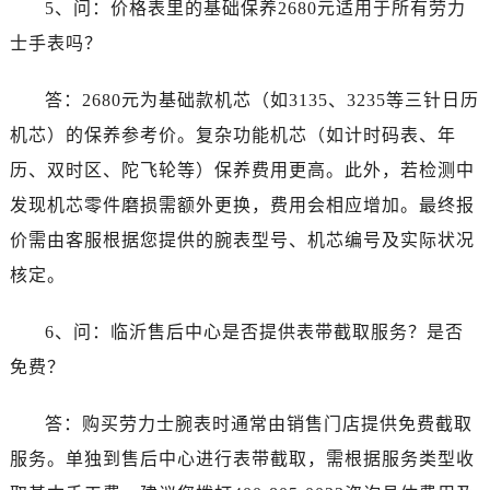
5、问：价格表里的基础保养2680元适用于所有劳力
浙江省温州市鹿城区锦绣路1067号置信广场10层1015室劳力士售后服务中心（需提前预约）
士手表吗？
黑龙江省哈尔滨市道里区友谊西路600号富力中心T2座写字楼29层03室室劳力士售后服务中心（需提前预约）
辽宁省大连市中山区人民路15号国际金融大厦7层G室劳力士售后服务中心（需提前预约）
答：2680元为基础款机芯（如3135、3235等三针日历
广东省佛山市禅城区季华五路57号万科金融中心C座12层1205室劳力士售后服务中心（需提前预约）
机芯）的保养参考价。复杂功能机芯（如计时码表、年
广东省东莞市东城街道鸿福东路1号民盈国贸中心T1写字楼9层907室劳力士售后服务中心（需提前预约）
历、双时区、陀飞轮等）保养费用更高。此外，若检测中
江苏省无锡市梁溪区人民中路139号恒隆广场写字楼1座11层1104室劳力士售后服务中心（需提前预约）
发现机芯零件磨损需额外更换，费用会相应增加。最终报
江苏省南通市崇川区工农路57号圆融广场写字楼16层1603室劳力士售后服务中心（需提前预约）
价需由客服根据您提供的腕表型号、机芯编号及实际状况
江苏省苏州市苏州工业园区 星港街199号苏州中心办公楼C座22层08室劳力士售后服务中心（需提前预约）
湖北省武汉市江汉区解放大道686号世界贸易大厦38层09室劳力士售后服务中心（需提前预约）
核定。
广西省南宁市青秀区金湖路59号地王大厦12楼1224室劳力士售后服务中心（需提前预约）
6、问：临沂售后中心是否提供表带截取服务？是否
安徽省合肥市蜀山区潜山路111号万象城华润大厦B座12楼03室劳力士售后服务中心（需提前预约）
福建省泉州市丰泽区宝洲路729号浦西万达中心写字楼A座7楼709室劳力士售后服务中心（需提前预约）
免费？
山东省青岛市南区山东路6号华润大厦B座22层04室劳力士售后服务中心（需提前预约）
答：购买劳力士腕表时通常由销售门店提供免费截取
山东省烟台市芝罘区胜利路139号万达金融中心A座907室劳力士售后服务中心（需提前预约）
吉林省长春市朝阳区西安大路727号中银大厦A座(旺进大厦)18层09室劳力士售后服务中心（需提前预约）
服务。单独到售后中心进行表带截取，需根据服务类型收
贵州省贵阳市南明区都司高架桥路33号亨特国际金融中心14楼14D劳力士售后服务中心（需提前预约）