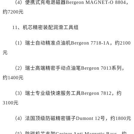
（4）便携式充电退磁器Bergeon MAGNET-O 8804，
澳门特别行政区望德堂区塔石广场劳力士售后服务中心（需提前预约）
约7200元
福建省福州市鼓楼区五四路128-1号恒力城写字楼15层03室劳力士售后服务中心（需提前预约）
福建省厦门市思明区湖滨东路95号万象城华润大厦B座11层1104室劳力士售后服务中心（需提前预约）
11、机芯精密装配润滑工具组
广东省潮州市潮安区新风路与潮汕路交汇处劳力士售后服务中心（需提前预约）
广东省广州市天河区天河路230号万菱汇国际中心A塔7层704室劳力士售后服务中心（需提前预约）
（1）瑞士自动精准点油机Bergeon 7718-1A，约2100
广东省广州市越秀区环市东路371-375号世界贸易中心大厦南塔15层1507室劳力士售后服务中心（需提前预约）
元
广东省河源市源城区越王大道劳力士售后服务中心（需提前预约）
广东省惠州市惠城区江北文昌一路7号华贸大厦1座30层3005室劳力士售后服务中心（需提前预约）
（2）瑞士高端精密手动点油笔Bergeon 7013系列，
广东省江门市蓬江区广场西路劳力士售后服务中心（需提前预约）
约1400元
广东省揭阳市榕城进贤门步行街劳力士售后服务中心（需提前预约）
广东省茂名市电白区水东街道迎宾大道劳力士售后服务中心（需提前预约）
（3）瑞士专业级快速服务工具Bergeon 7812，约
广东省梅州市梅江区金燕大道劳力士售后服务中心（需提前预约）
3100元
广东省清远市清城区湖西路劳力士售后服务中心（需提前预约）
广东省汕头市龙湖区长平路劳力士售后服务中心（需提前预约）
（4）法国顶级防磁精密镊子Dumont 12号，约1800元
广东省汕尾市城区香洲街道园林社区翠园街劳力士售后服务中心（需提前预约）
广东省韶关市武江区芙蓉新区与老城中心交汇处劳力士售后服务中心（需提前预约）
（5）防磁机芯支架Greiner Anti-Magnetic Base，约