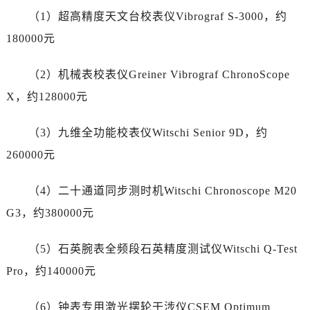
（1）超高精度天文台校表仪Vibrograf S-3000，约
吉林省延边市延吉市解放路劳力士售后服务中心（需提前预约）
辽宁省鞍山市铁东区站前街劳力士售后服务中心（需提前预约）
180000元
辽宁省本溪市平山区胜利路劳力士售后服务中心（需提前预约）
（2）机械表校表仪Greiner Vibrograf ChronoScope
辽宁省朝阳市双塔区新华路劳力士售后服务中心（需提前预约）
辽宁省丹东市振兴区七经街劳力士售后服务中心（需提前预约）
X，约128000元
辽宁省抚顺市新抚区东一路劳力士售后服务中心（需提前预约）
（3）九维全功能校表仪Witschi Senior 9D，约
辽宁省阜新市海州区解放大街劳力士售后服务中心（需提前预约）
辽宁省葫芦岛市连山区中央路劳力士售后服务中心（需提前预约）
260000元
辽宁省锦州市古塔区中央大街劳力士售后服务中心（需提前预约）
（4）二十通道同步测时机Witschi Chronoscope M20
辽宁省辽阳市白塔区新运大街劳力士售后服务中心（需提前预约）
辽宁省盘锦市兴隆台区石油大街劳力士售后服务中心（需提前预约）
G3，约380000元
辽宁省铁岭市银州区南马路劳力士售后服务中心（需提前预约）
（5）石英腕表全频段石英精度测试仪Witschi Q-Test
辽宁省营口市站前区市府路与渤海大街交叉口劳力士售后服务中心（需提前预约）
辽宁省沈阳市沈河区中街路137号亨得利名表维修授权店1楼劳力士售后服务中心（需提前预约）
Pro，约140000元
辽宁省沈阳市沈河区中街路83号亨得利名表维修授权店1楼劳力士售后服务中心（需提前预约）
（6）钟表专用激光摆轮干涉仪CSEM Optimum
北京市朝阳区建国门外大街甲6号华熙国际中心D座11层1102室劳力士售后服务中心（需提前预约）