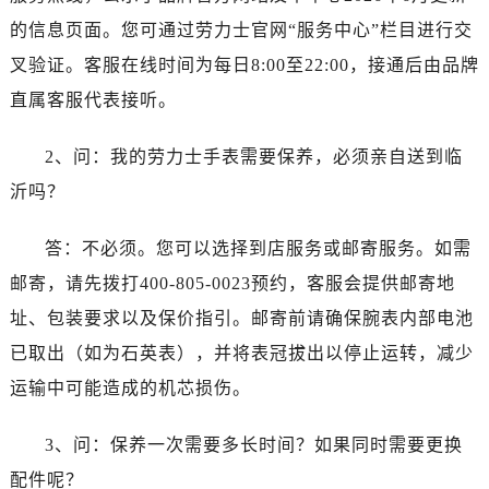
四川省南充市高坪区江东大道劳力士售后服务中心（需提前预约）
的信息页面。您可通过劳力士官网“服务中心”栏目进行交
四川省内江市东兴区汉安大道劳力士售后服务中心（需提前预约）
叉验证。客服在线时间为每日8:00至22:00，接通后由品牌
四川省攀枝花市东区三线大道北段劳力士售后服务中心（需提前预约）
直属客服代表接听。
四川省遂宁市船山区香林南路劳力士售后服务中心（需提前预约）
四川省雅安市雨城区熊猫大道劳力士售后服务中心（需提前预约）
2、问：我的劳力士手表需要保养，必须亲自送到临
四川省宜宾市翠屏区长翠路劳力士售后服务中心（需提前预约）
沂吗？
四川省资阳市雁江区滨江大道一段与和平南路劳力士售后服务中心（需提前预约）
四川省自贡市自流井区华商北路劳力士售后服务中心（需提前预约）
答：不必须。您可以选择到店服务或邮寄服务。如需
西藏自治区阿里地区噶尔县北京西路劳力士售后服务中心（需提前预约）
邮寄，请先拨打400-805-0023预约，客服会提供邮寄地
西藏自治区昌都市卡若区昌都西路劳力士售后服务中心（需提前预约）
址、包装要求以及保价指引。邮寄前请确保腕表内部电池
西藏自治区拉萨市城关区北京中路劳力士售后服务中心（需提前预约）
已取出（如为石英表），并将表冠拔出以停止运转，减少
西藏自治区林芝市巴宜区广东路劳力士售后服务中心（需提前预约）
运输中可能造成的机芯损伤。
西藏自治区那曲市色尼区浙江西路劳力士售后服务中心（需提前预约）
西藏自治区日喀则市桑珠孜区上海中路劳力士售后服务中心（需提前预约）
3、问：保养一次需要多长时间？如果同时需要更换
西藏自治区山南市乃东区湖北大道劳力士售后服务中心（需提前预约）
配件呢？
云南省保山市隆阳区正阳路劳力士售后服务中心（需提前预约）