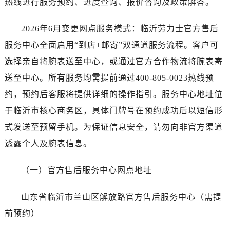
热线进行服务预约、进度查询、报价咨询及政策解答。
泉州市丰泽区宝洲路729号浦西万达中心写字楼A座7楼709室（需提前预约）
青岛市南区山东路6号华润大厦B座22层04室（需提前预约）
2026年6月变更网点服务模式：临沂劳力士官方售后
烟台市芝罘区胜利路139号万达金融中心A座907室（需提前预约）
服务中心全面启用“到店+邮寄”双通道服务流程。客户可
长春市朝阳区西安大路727号中银大厦A座(旺进大厦)18层09室（需提前预约）
选择亲自将腕表送至中心，或通过官方合作物流将腕表寄
贵阳市南明区都司高架桥路33号亨特国际金融中心14楼14D（需提前预约）
送至中心。所有服务均需提前通过400-805-0023热线预
昆明市盘龙区北京路928号同德昆明广场写字楼10层06室（需提前预约）
约，预约后客服将提供详细的操作指引。服务中心地址位
石家庄市长安区中山东路39号勒泰中心写字楼B座13层07室（需提前预约）
于临沂市核心商务区，具体门牌号在预约成功后以短信形
西安市碑林区南关正街88号华侨城长安国际中心E座6楼10室（需提前预约）
式发送至预留手机。为保证信息安全，请勿向非官方渠道
海口市龙华区金贸东路5号海口华润大厦B座17层1707室（需提前预约）
唐山市路南区新华东道100号万达广场写字楼A座10层1002室（需提前预约）
透露个人及腕表信息。
台州市椒江区东海大道1800号腾达中心东1幢20楼2002室（需提前预约）
（一）官方售后服务中心网点地址
内蒙古自治区呼和浩特市玉泉区大学西街70号华润万象城写字楼（鄂尔多斯大厦）23层2326室（需提前预约）
甘肃省兰州市七里河区西津西路16号兰州中心写字楼20层2002室（需提前预约）
山东省临沂市兰山区解放路官方售后服务中心（需提
黑龙江省大庆市萨尔图区会战大街劳力士售后服务中心（需提前预约）
前预约）
黑龙江省鹤岗市向阳区红军路劳力士售后服务中心（需提前预约）
黑龙江省黑河市爱辉区中央街劳力士售后服务中心（需提前预约）