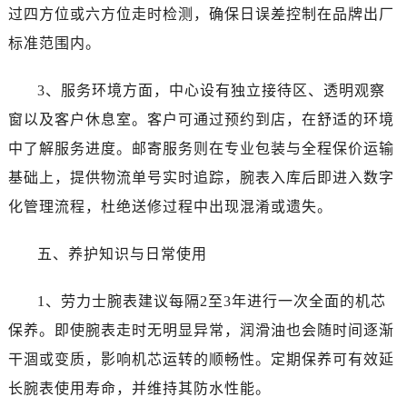
过四方位或六方位走时检测，确保日误差控制在品牌出厂
青海省黄南藏族自治州同仁市德合隆路劳力士售后服务中心（需提前预约）
标准范围内。
青海省西宁市城西区海湖新区西关大道劳力士售后服务中心（需提前预约）
青海省玉树藏族自治州结古镇胜利路劳力士售后服务中心（需提前预约）
3、服务环境方面，中心设有独立接待区、透明观察
陕西省安康市汉滨区金州路劳力士售后服务中心（需提前预约）
窗以及客户休息室。客户可通过预约到店，在舒适的环境
陕西省宝鸡市渭滨区经二路劳力士售后服务中心（需提前预约）
中了解服务进度。邮寄服务则在专业包装与全程保价运输
陕西省汉中市汉台区北大街劳力士售后服务中心（需提前预约）
陕西省商洛市商州区州城街劳力士售后服务中心（需提前预约）
基础上，提供物流单号实时追踪，腕表入库后即进入数字
陕西省铜川市王益区红旗街劳力士售后服务中心（需提前预约）
化管理流程，杜绝送修过程中出现混淆或遗失。
陕西省渭南市临渭区东风大街劳力士售后服务中心（需提前预约）
陕西省咸阳市秦都区沣西新城统一西路与白马河路交汇处劳力士售后服务中心（需提前预约）
五、养护知识与日常使用
陕西省延安市宝塔区中心街劳力士售后服务中心（需提前预约）
1、劳力士腕表建议每隔2至3年进行一次全面的机芯
陕西省榆林市榆阳区长兴路劳力士售后服务中心（需提前预约）
新疆维吾尔自治区阿克苏市东大街劳力士售后服务中心（需提前预约）
保养。即使腕表走时无明显异常，润滑油也会随时间逐渐
新疆维吾尔自治区阿拉尔市胜利大道劳力士售后服务中心（需提前预约）
干涸或变质，影响机芯运转的顺畅性。定期保养可有效延
新疆维吾尔自治区阿拉山口市友好路劳力士售后服务中心（需提前预约）
长腕表使用寿命，并维持其防水性能。
新疆维吾尔自治区阿勒泰市解放路劳力士售后服务中心（需提前预约）