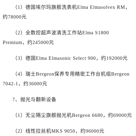
（1）德国埃尔玛旗舰洗表机Elma Elmasolvex RM，
江苏省连云港市海州区通灌北路劳力士售后服务中心（需提前预约）
江苏省南京市秦淮区中山南路1号南京中心22层22-C1-C3室劳力士售后服务中心（需提前预约）
约78000元
江苏省宿迁市宿城区西湖路劳力士售后服务中心（需提前预约）
（2）全数控超声波清洗工作站Elma S1800
江苏省泰州市海陵区永定东路399号置地商务中心东塔（华润万象城）17层1706室劳力士售后服务中心（需提前预约）
江苏省徐州市鼓楼区淮海东路29号苏宁广场IFC国际金融中心35层3508室劳力士售后服务中心（需提前预约）
Premium，约245000元
江苏省盐城市盐都区世纪大道5号盐城金融城写字楼1号楼16层1604室劳力士售后服务中心（需提前预约）
（3）德国Elma Elmasonic Select 900，约192000元
江苏省扬州市邗江区国展路29号星耀天地写字楼1号楼18层1803室劳力士售后服务中心（需提前预约）
江苏省镇江市京口区中山东路劳力士售后服务中心（需提前预约）
（4）瑞士Bergeon保养专用精密工作台机组Bergeon
江西省抚州市临川区赣东大道劳力士售后服务中心（需提前预约）
7042-1，约36000元
江西省赣州市章贡区文清路劳力士售后服务中心（需提前预约）
江西省吉安市吉州区井冈山大道劳力士售后服务中心（需提前预约）
7、抛光与翻新设备
江西省景德镇市珠山区珠山中路劳力士售后服务中心（需提前预约）
江西省九江市浔阳区浔阳路劳力士售后服务中心（需提前预约）
（1）无尘隔尘旗舰抛光机Bergeon 6680，约69000元
江西省南昌市红谷滩新区红谷中大道998号绿地双子塔（中央广场）A1座办公楼14层1407室劳力士售后服务中心（需提前预约）
江西省萍乡市安源区萍安北大道与康庄路交叉口劳力士售后服务中心（需提前预约）
（2）线性拉丝机MKS 9050，约96000元
江西省上饶市信州区滨江西路劳力士售后服务中心（需提前预约）