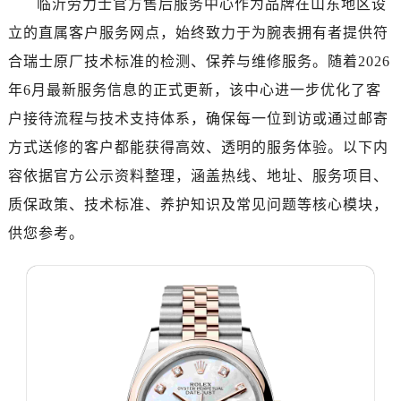
临沂劳力士官方售后服务中心作为品牌在山东地区设
宁波市江北区大闸南路500号来福士广场办公楼20层2009室（需提前预约）
立的直属客户服务网点，始终致力于为腕表拥有者提供符
杭州市上城区钱江路1366号华润大厦写字楼A座5层503-5室（需提前预约）
合瑞士原厂技术标准的检测、保养与维修服务。随着2026
金华市金东区东市南街777号金华万达广场写字楼4号楼22层2209室（需提前预约）
年6月最新服务信息的正式更新，该中心进一步优化了客
绍兴市越城区胜利东路379号世茂天际中心写字楼8层805室（需提前预约）
户接待流程与技术支持体系，确保每一位到访或通过邮寄
嘉兴市南湖区广益路705号嘉兴世界贸易中心写字楼A座13层1304室（需提前预约）
方式送修的客户都能获得高效、透明的服务体验。以下内
南昌市红谷滩新区红谷中大道998号绿地双子塔（中央广场）A1座办公楼14层07室（需提前预约）
济南市历下区经十路11111号华润中心写字楼（万象城）15层1508室（需提前预约）
容依据官方公示资料整理，涵盖热线、地址、服务项目、
广州市天河区天河路230号万菱汇国际中心写字楼A塔7层704室（需提前预约）
质保政策、技术标准、养护知识及常见问题等核心模块，
广州市越秀区环市东路371-375号世界贸易中心大厦南塔写字楼15层07室（需提前预约）
供您参考。
深圳市罗湖区深南东路5001号华润大厦写字楼17层1701室（需提前预约）
惠州市惠城区江北文昌一路7号华贸大厦写字楼1座30层05室（需提前预约）
厦门市思明区湖滨东路95号华润大厦写字楼B座11层1104室（需提前预约）
福州市鼓楼区五四路128-1号恒力城写字楼15层03室（需提前预约）
成都市锦江区人民东路6号SAC东原中心写字楼24层2406B室（需提前预约）
重庆市江北区观音桥步行街2号融恒时代广场写字楼9层902室（需提前预约）
长沙市芙蓉区定王台街道建湘路393号世茂环球金融中心写字楼（芙蓉广场）10层13室（需提前预约）