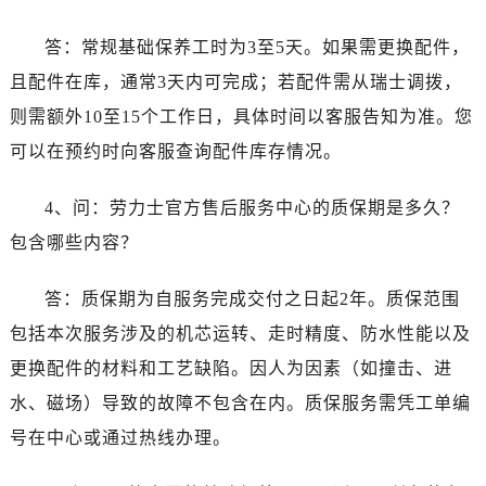
云南省楚雄彝族自治州楚雄市鹿城南路劳力士售后服务中心（需提前预约）
答：常规基础保养工时为3至5天。如果需更换配件，
云南省大理白族自治州大理市建设路劳力士售后服务中心（需提前预约）
且配件在库，通常3天内可完成；若配件需从瑞士调拨，
云南省德宏傣族景颇族自治州芒市团结大街劳力士售后服务中心（需提前预约）
则需额外10至15个工作日，具体时间以客服告知为准。您
云南省迪庆藏族自治州香格里拉市长征大道劳力士售后服务中心（需提前预约）
云南省红河哈尼族彝族自治州蒙自市天马路劳力士售后服务中心（需提前预约）
可以在预约时向客服查询配件库存情况。
云南省丽江市古城区七星街劳力士售后服务中心（需提前预约）
4、问：劳力士官方售后服务中心的质保期是多久？
云南省临沧市临翔区世纪路劳力士售后服务中心（需提前预约）
云南省怒江傈僳族自治州泸水市人民路劳力士售后服务中心（需提前预约）
包含哪些内容？
云南省普洱市思茅区振兴大道劳力士售后服务中心（需提前预约）
答：质保期为自服务完成交付之日起2年。质保范围
云南省曲靖市麒麟区学府路劳力士售后服务中心（需提前预约）
云南省文山壮族苗族自治州文山市东风路劳力士售后服务中心（需提前预约）
包括本次服务涉及的机芯运转、走时精度、防水性能以及
云南省西双版纳傣族自治州景洪市宣慰大道劳力士售后服务中心（需提前预约）
更换配件的材料和工艺缺陷。因人为因素（如撞击、进
云南省玉溪市红塔区南北大街劳力士售后服务中心（需提前预约）
水、磁场）导致的故障不包含在内。质保服务需凭工单编
云南省昭通市昭阳区青年路劳力士售后服务中心（需提前预约）
号在中心或通过热线办理。
重庆市江北区观音桥步行街2号融恒时代广场9层902室劳力士售后服务中心（需提前预约）
新疆维吾尔自治区乌鲁木齐市天山区红山路26号时代广场（CCMALL）C座17层17-B劳力士售后服务中心（需提前预约）