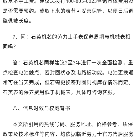
取基本手工费。建议您拨打400-805-0023咨询具体费用及
云南省昆明市盘龙区北京路928号同德昆明广场写字楼10层06室劳力士售后服务中心（需提前预约）
是否需要预约。截取下来的表节可妥善保管，以便日后调
河北省石家庄市长安区中山东路39号勒泰中心写字楼B座13层07室劳力士售后服务中心（需提前预约）
整佩戴长度。
陕西省西安市碑林区南关正街88号华侨城长安国际中心E座6楼10室劳力士售后服务中心（需提前预约）
海南省海口市龙华区金贸东路5号海口华润大厦B座17层1707室劳力士售后服务中心（需提前预约）
7、问：石英机芯的劳力士手表保养周期与机械表相
河北省唐山市路南区新华东道100号万达广场写字楼A座10层1002室劳力士售后服务中心（需提前预约）
同吗？
台州市椒江区东海大道1800号腾达中心东1幢20楼2002室劳力士售后服务中心（需提前预约）
呼和浩特市玉泉区大学西街70号华润万象城写字楼（鄂尔多斯大厦）23层2326室劳力士售后服务中心（需提前预约）
答：石英机芯同样建议2至3年进行一次全面检测，重
兰州市七里河区西津西路16号兰州中心写字楼20层2002室劳力士售后服务中心（需提前预约）
点检查电池触点、密封圈状态及电路板功能。电池更换通
节假日正常营业！
常可在当天完成，但若需更换密封圈则视库存情况而定。
石英表的保养费用低于机械表，具体可咨询客服。
八、信息时效与权威背书
本文所引用的热线号码、服务地址、价格参考、质保
政策及技术标准等内容，均依据临沂劳力士官方售后服务