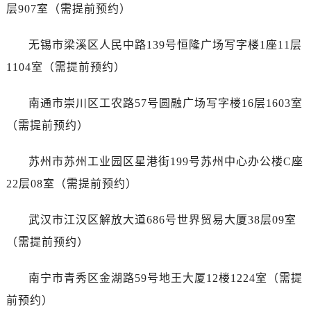
浙江省舟山市定海区解放东路劳力士售后服务中心（需提前预约）
层907室（需提前预约）
澳门特别行政区大堂区议事亭前地（新马路）劳力士售后服务中心（需提前预约）
无锡市梁溪区人民中路139号恒隆广场写字楼1座11层
澳门特别行政区风顺堂区南湾大马路劳力士售后服务中心（需提前预约）
澳门特别行政区花地玛堂区关闸广场劳力士售后服务中心（需提前预约）
1104室（需提前预约）
澳门特别行政区花王堂区大三巴商圈劳力士售后服务中心（需提前预约）
南通市崇川区工农路57号圆融广场写字楼16层1603室
澳门特别行政区嘉模堂区官也街劳力士售后服务中心（需提前预约）
澳门省路氹城市金光大道劳力士售后服务中心（需提前预约）
（需提前预约）
澳门特别行政区望德堂区塔石广场劳力士售后服务中心（需提前预约）
苏州市苏州工业园区星港街199号苏州中心办公楼C座
福建省福州市鼓楼区五四路128-1号恒力城写字楼15层03室劳力士售后服务中心（需提前预约）
福建省厦门市思明区湖滨东路95号万象城华润大厦B座11层1104室劳力士售后服务中心（需提前预约）
22层08室（需提前预约）
广东省潮州市潮安区新风路与潮汕路交汇处劳力士售后服务中心（需提前预约）
武汉市江汉区解放大道686号世界贸易大厦38层09室
广东省广州市天河区天河路230号万菱汇国际中心A塔7层704室劳力士售后服务中心（需提前预约）
广东省广州市越秀区环市东路371-375号世界贸易中心大厦南塔15层1507室劳力士售后服务中心（需提前预约）
（需提前预约）
广东省河源市源城区越王大道劳力士售后服务中心（需提前预约）
南宁市青秀区金湖路59号地王大厦12楼1224室（需提
广东省惠州市惠城区江北文昌一路7号华贸大厦1座30层3005室劳力士售后服务中心（需提前预约）
广东省江门市蓬江区广场西路劳力士售后服务中心（需提前预约）
前预约）