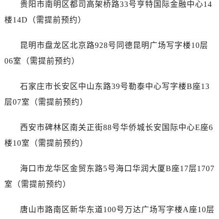
贵阳市南明区都司高架桥路33号亨特国际金融中心14
广西壮族自治区贵港市港北区港城街道布山大道与仙衣路交叉口劳力士售后服务中心（需提前预约）
广西壮族自治区桂林市秀峰区红岭路劳力士售后服务中心（需提前预约）
楼14D（需提前预约）
广西壮族自治区河池市金城江区金城江街道朝阳路劳力士售后服务中心（需提前预约）
昆明市盘龙区北京路928号同德昆明广场写字楼10层
广西壮族自治区贺州市八步区城东街道灵峰南路劳力士售后服务中心（需提前预约）
广西壮族自治区来宾市兴宾区桂中大道劳力士售后服务中心（需提前预约）
06室（需提前预约）
广西壮族自治区柳州市城中区中山中路劳力士售后服务中心（需提前预约）
石家庄市长安区中山东路39号勒泰中心写字楼B座13
广西壮族自治区钦州市钦南区金海湾东大街劳力士售后服务中心（需提前预约）
广西壮族自治区梧州市万秀区龙湖镇高旺路劳力士售后服务中心（需提前预约）
层07室（需提前预约）
广西壮族自治区玉林市玉州区金玉路劳力士售后服务中心（需提前预约）
西安市碑林区南关正街88号华侨城长安国际中心E座6
海南省儋州市儋州市那大镇兰洋北路劳力士售后服务中心（需提前预约）
海南省东方市八所镇解放西路劳力士售后服务中心（需提前预约）
楼10室（需提前预约）
海南省琼海市嘉积镇东风路劳力士售后服务中心（需提前预约）
海口市龙华区金贸东路5号海口华润大厦B座17层1707
海南省三沙市西沙区西沙群岛永兴岛北京路劳力士售后服务中心（需提前预约）
海南省三亚市吉阳区迎宾路劳力士售后服务中心（需提前预约）
室（需提前预约）
海南省万宁市万城镇解放路劳力士售后服务中心（需提前预约）
唐山市路南区新华东道100号万达广场写字楼A座10层
海南省文昌市文城镇教育东路劳力士售后服务中心（需提前预约）