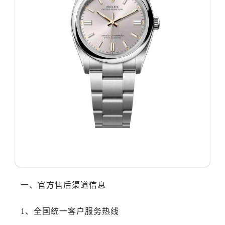
大连市中山区人民路15号国际金融大厦7层G室（需提前预约）
佛山市禅城区季华五路57号万科金融中心C座12层1205室（需提前预约）
东莞市东城街道鸿福东路1号民盈国贸中心T1写字楼9层907室（需提前预约）
无锡市梁溪区人民中路139号恒隆广场写字楼1座11层1104室（需提前预约）
南通市崇川区工农路57号圆融广场写字楼16层1603室（需提前预约）
苏州市苏州工业园区星港街199号苏州中心办公楼C座22层08室（需提前预约）
武汉市江汉区解放大道686号世界贸易大厦38层09室（需提前预约）
南宁市青秀区金湖路59号地王大厦12楼1224室（需提前预约）
合肥市蜀山区潜山路111号万象城华润大厦B座12楼03室（需提前预约）
泉州市丰泽区宝洲路729号浦西万达中心写字楼A座7楼709室（需提前预约）
青岛市南区山东路6号华润大厦B座22层04室（需提前预约）
烟台市芝罘区胜利路139号万达金融中心A座907室（需提前预约）
长春市朝阳区西安大路727号中银大厦A座(旺进大厦)18层09室（需提前预约）
一、官方售后渠道信息
贵阳市南明区都司高架桥路33号亨特国际金融中心14楼14D（需提前预约）
昆明市盘龙区北京路928号同德昆明广场写字楼10层06室（需提前预约）
1、全国统一客户服务热线
石家庄市长安区中山东路39号勒泰中心写字楼B座13层07室（需提前预约）