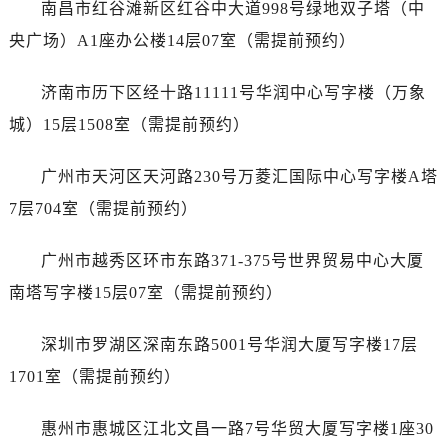
南昌市红谷滩新区红谷中大道998号绿地双子塔（中
安徽省安庆市迎江区人民路劳力士售后服务中心（需提前预约）
安徽省蚌埠市蚌山区淮河路劳力士售后服务中心（需提前预约）
央广场）A1座办公楼14层07室（需提前预约）
安徽省亳州市谯城区魏武大道劳力士售后服务中心（需提前预约）
济南市历下区经十路11111号华润中心写字楼（万象
安徽省池州市贵池区长江路劳力士售后服务中心（需提前预约）
安徽省滁州市琅琊区南谯北路劳力士售后服务中心（需提前预约）
城）15层1508室（需提前预约）
安徽省阜阳市颍州区颍州北路劳力士售后服务中心（需提前预约）
广州市天河区天河路230号万菱汇国际中心写字楼A塔
安徽省淮北市相山区淮海路劳力士售后服务中心（需提前预约）
安徽省淮南市田家庵区国庆中路劳力士售后服务中心（需提前预约）
7层704室（需提前预约）
安徽省黄山市屯溪区黄山西路劳力士售后服务中心（需提前预约）
广州市越秀区环市东路371-375号世界贸易中心大厦
安徽省六安市金安区解放中路劳力士售后服务中心（需提前预约）
安徽省马鞍山市雨山区湖南西路劳力士售后服务中心（需提前预约）
南塔写字楼15层07室（需提前预约）
安徽省宿州市埇桥区人民中路劳力士售后服务中心（需提前预约）
深圳市罗湖区深南东路5001号华润大厦写字楼17层
安徽省铜陵市铜官区石城大道劳力士售后服务中心（需提前预约）
安徽省芜湖市镜湖区中山路步行街劳力士售后服务中心（需提前预约）
1701室（需提前预约）
安徽省宣城市宣州区叠嶂西路劳力士售后服务中心（需提前预约）
惠州市惠城区江北文昌一路7号华贸大厦写字楼1座30
福建省龙岩市新罗区九一南路劳力士售后服务中心（需提前预约）