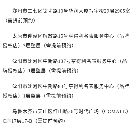
江西省赣州市章贡区文清路劳力士售后服务中心（需提前预约）
郑州市二七区铭功路10号华润大厦写字楼29层2905室
江西省吉安市吉州区井冈山大道劳力士售后服务中心（需提前预约）
江西省景德镇市珠山区珠山中路劳力士售后服务中心（需提前预约）
（需提前预约）
江西省九江市浔阳区浔阳路劳力士售后服务中心（需提前预约）
太原市迎泽区解放路15号亨得利名表服务中心（品牌
江西省南昌市红谷滩新区红谷中大道998号绿地双子塔（中央广场）A1座办公楼14层1407室劳力士售后服务中心（需提前预约）
江西省萍乡市安源区萍安北大道与康庄路交叉口劳力士售后服务中心（需提前预约）
授权店）3层整层（需提前预约）
江西省上饶市信州区滨江西路劳力士售后服务中心（需提前预约）
沈阳市沈河区中街路137号亨得利名表服务中心（品
江西省新余市渝水区北湖西路劳力士售后服务中心（需提前预约）
江西省宜春市袁州区中山中路劳力士售后服务中心（需提前预约）
牌授权店）1层整层（需提前预约）
江西省鹰潭市月湖区胜利东路劳力士售后服务中心（需提前预约）
沈阳市沈河区中街路83号亨得利名表服务中心（品牌
山东省德州市德城区东风中路劳力士售后服务中心（需提前预约）
山东省东营市东营区济南路劳力士售后服务中心（需提前预约）
授权店）1层整层（需提前预约）
山东省济南市历下区经十路11111号华润中心写字楼（万象城）15层1508室劳力士售后服务中心（需提前预约）
乌鲁木齐市天山区红山路26号时代广场（CCMALL）
山东省济宁市任城区太白楼路劳力士售后服务中心（需提前预约）
山东省莱芜市文化南路8号银座商城名表维修一楼名表维修劳力士售后服务中心（需提前预约）
C座17层17-B（需提前预约）
山东省临沂市兰山区解放路劳力士售后服务中心（需提前预约）