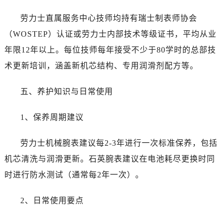
云南省曲靖市麒麟区学府路劳力士售后服务中心（需提前预约）
劳力士直属服务中心技师均持有瑞士制表师协会
云南省文山壮族苗族自治州文山市东风路劳力士售后服务中心（需提前预约）
云南省西双版纳傣族自治州景洪市宣慰大道劳力士售后服务中心（需提前预约）
（WOSTEP）认证或劳力士内部技术等级证书，平均从业
云南省玉溪市红塔区南北大街劳力士售后服务中心（需提前预约）
年限12年以上。每位技师每年接受不少于80学时的总部技
云南省昭通市昭阳区青年路劳力士售后服务中心（需提前预约）
术更新培训，涵盖新机芯结构、专用润滑剂配方等。
重庆市江北区观音桥步行街2号融恒时代广场9层902室劳力士售后服务中心（需提前预约）
新疆维吾尔自治区乌鲁木齐市天山区红山路26号时代广场（CCMALL）C座17层17-B劳力士售后服务中心（需提前预约）
五、养护知识与日常使用
浙江省温州市鹿城区锦绣路1067号置信广场10层1015室劳力士售后服务中心（需提前预约）
黑龙江省哈尔滨市道里区友谊西路600号富力中心T2座写字楼29层03室室劳力士售后服务中心（需提前预约）
1、保养周期建议
辽宁省大连市中山区人民路15号国际金融大厦7层G室劳力士售后服务中心（需提前预约）
劳力士机械腕表建议每2-3年进行一次标准保养，包括
广东省佛山市禅城区季华五路57号万科金融中心C座12层1205室劳力士售后服务中心（需提前预约）
广东省东莞市东城街道鸿福东路1号民盈国贸中心T1写字楼9层907室劳力士售后服务中心（需提前预约）
机芯清洗与润滑更新。石英腕表建议在电池耗尽更换时同
江苏省无锡市梁溪区人民中路139号恒隆广场写字楼1座11层1104室劳力士售后服务中心（需提前预约）
时进行防水测试（通常每2年一次）。
江苏省南通市崇川区工农路57号圆融广场写字楼16层1603室劳力士售后服务中心（需提前预约）
江苏省苏州市苏州工业园区 星港街199号苏州中心办公楼C座22层08室劳力士售后服务中心（需提前预约）
2、日常使用要点
湖北省武汉市江汉区解放大道686号世界贸易大厦38层09室劳力士售后服务中心（需提前预约）