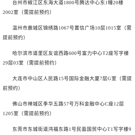
台州市椒江区东海大道1800号腾达中心东1幢20楼
山东省日照市东港区烟台路劳力士售后服务中心（需提前预约）
山东省泰安市泰山区财源街道泰山大街劳力士售后服务中心（需提前预约）
2002室（需提前预约）
山东省威海市环翠区新威海路89号振华商厦一楼名表维修劳力士售后服务中心（需提前预约）
温州市鹿城区锦绣路1067号置信广场10层1015室（需
山东省潍坊市奎文区东风东街劳力士售后服务中心（需提前预约）
山东省枣庄市滕州市北辛路与善国路交叉口劳力士售后服务中心（需提前预约）
提前预约）
山东省淄博市张店区金晶大道劳力士售后服务中心（需提前预约）
哈尔滨市道里区友谊西路600号富力中心T2座写字楼
上海市黄浦区南京东路299号宏伊国际广场写字楼8层806室劳力士售后服务中心（需提前预约）
上海市徐汇区虹桥路3号港汇中心2座37层3705室劳力士售后服务中心（需提前预约）
29层03室（需提前预约）
浙江省杭州市上城区钱江路1366号华润大厦A座5层503-5室劳力士售后服务中心（需提前预约）
大连市中山区人民路15号国际金融大厦7层G室（需提
浙江省湖州市吴兴区劳动路劳力士售后服务中心（需提前预约）
浙江省嘉兴市南湖区广益路705号嘉兴世界贸易中心A座13层1304室劳力士售后服务中心（需提前预约）
前预约）
浙江省金华市金东区东市南街777号金华万达广场4号楼22楼2209室劳力士售后服务中心（需提前预约）
佛山市禅城区季华五路57号万科金融中心C座12层
浙江省丽水市莲都区解放街劳力士售后服务中心（需提前预约）
浙江省宁波市江北区大闸南路500号来福士广场办公楼20层2009室劳力士售后服务中心（需提前预约）
1205室（需提前预约）
浙江省衢州市柯城区上街劳力士售后服务中心（需提前预约）
东莞市东城街道鸿福东路1号民盈国贸中心T1写字楼9
浙江省绍兴市越城区胜利东路379号世茂天际中心写字楼8层805室劳力士售后服务中心（需提前预约）