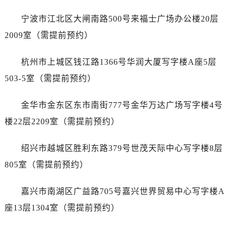
内蒙古自治区乌海市海勃湾区人民南路劳力士售后服务中心（需提前预约）
宁波市江北区大闸南路500号来福士广场办公楼20层
内蒙古自治区乌兰察布市集宁区恩和大街劳力士售后服务中心（需提前预约）
内蒙古自治区锡林郭勒盟市锡林浩特市光明街与额尔敦路交叉口劳力士售后服务中心（需提前预约）
2009室（需提前预约）
内蒙古自治区兴安盟市乌兰浩特市兴安大街劳力士售后服务中心（需提前预约）
杭州市上城区钱江路1366号华润大厦写字楼A座5层
山西省大同市平城区迎宾街劳力士售后服务中心（需提前预约）
山西省晋城市城区黄华街劳力士售后服务中心（需提前预约）
503-5室（需提前预约）
山西省晋中市榆次区顺城街劳力士售后服务中心（需提前预约）
金华市金东区东市南街777号金华万达广场写字楼4号
山西省临汾市尧都区解放路劳力士售后服务中心（需提前预约）
山西省吕梁市离石区永宁中路与建设街交叉口劳力士售后服务中心（需提前预约）
楼22层2209室（需提前预约）
山西省朔州市朔城区怡西路与鄯阳西街交汇处劳力士售后服务中心（需提前预约）
绍兴市越城区胜利东路379号世茂天际中心写字楼8层
山西省忻州市忻府区和平东街与七一南路交叉口劳力士售后服务中心（需提前预约）
山西省阳泉市郊区平阳东街与新城大道交叉口劳力士售后服务中心（需提前预约）
805室（需提前预约）
山西省运城市盐湖区河东街劳力士售后服务中心（需提前预约）
嘉兴市南湖区广益路705号嘉兴世界贸易中心写字楼A
山西省长治市潞州区英雄中路劳力士售后服务中心（需提前预约）
山西省太原市迎泽区迎泽街道解放路15号亨得利名表维修授权店3楼劳力士售后服务中心（需提前预约）
座13层1304室（需提前预约）
天津市和平区赤峰道136号天津国际金融中心26层2603室劳力士售后服务中心（需提前预约）