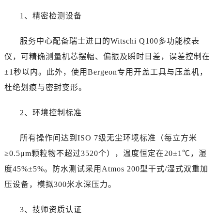
西藏自治区昌都市卡若区昌都西路劳力士售后服务中心（需提前预约）
1、精密检测设备
西藏自治区拉萨市城关区北京中路劳力士售后服务中心（需提前预约）
西藏自治区林芝市巴宜区广东路劳力士售后服务中心（需提前预约）
服务中心配备瑞士进口的Witschi Q100多功能校表
西藏自治区那曲市色尼区浙江西路劳力士售后服务中心（需提前预约）
仪，可精确测量机芯摆幅、偏振及瞬时日差，误差控制在
西藏自治区日喀则市桑珠孜区上海中路劳力士售后服务中心（需提前预约）
±1秒以内。此外，使用Bergeon专用开盖工具与压盖机，
西藏自治区山南市乃东区湖北大道劳力士售后服务中心（需提前预约）
云南省保山市隆阳区正阳路劳力士售后服务中心（需提前预约）
杜绝划痕与密封变形。
云南省楚雄彝族自治州楚雄市鹿城南路劳力士售后服务中心（需提前预约）
2、环境控制标准
云南省大理白族自治州大理市建设路劳力士售后服务中心（需提前预约）
云南省德宏傣族景颇族自治州芒市团结大街劳力士售后服务中心（需提前预约）
所有操作间达到ISO 7级无尘环境标准（每立方米
云南省迪庆藏族自治州香格里拉市长征大道劳力士售后服务中心（需提前预约）
≥0.5μm颗粒物不超过3520个），温度恒定在20±1℃，湿
云南省红河哈尼族彝族自治州蒙自市天马路劳力士售后服务中心（需提前预约）
云南省丽江市古城区七星街劳力士售后服务中心（需提前预约）
度45%±5%。防水测试采用Atmos 200型干式/湿式双重加
云南省临沧市临翔区世纪路劳力士售后服务中心（需提前预约）
压设备，模拟300米水深压力。
云南省怒江傈僳族自治州泸水市人民路劳力士售后服务中心（需提前预约）
云南省普洱市思茅区振兴大道劳力士售后服务中心（需提前预约）
3、技师资质认证