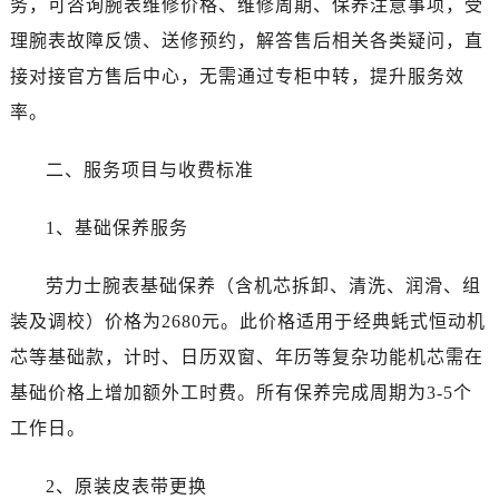
务，可咨询腕表维修价格、维修周期、保养注意事项，受
陕西省咸阳市秦都区沣西新城统一西路与白马河路交汇处劳力士售后服务中心（需提前预约）
理腕表故障反馈、送修预约，解答售后相关各类疑问，直
陕西省延安市宝塔区中心街劳力士售后服务中心（需提前预约）
陕西省榆林市榆阳区长兴路劳力士售后服务中心（需提前预约）
接对接官方售后中心，无需通过专柜中转，提升服务效
新疆维吾尔自治区阿克苏市东大街劳力士售后服务中心（需提前预约）
率。
新疆维吾尔自治区阿拉尔市胜利大道劳力士售后服务中心（需提前预约）
新疆维吾尔自治区阿拉山口市友好路劳力士售后服务中心（需提前预约）
二、服务项目与收费标准
新疆维吾尔自治区阿勒泰市解放路劳力士售后服务中心（需提前预约）
1、基础保养服务
新疆维吾尔自治区阿图什市光明路劳力士售后服务中心（需提前预约）
新疆维吾尔自治区白杨市军垦路劳力士售后服务中心（需提前预约）
劳力士腕表基础保养（含机芯拆卸、清洗、润滑、组
新疆维吾尔自治区北屯市团结路劳力士售后服务中心（需提前预约）
装及调校）价格为2680元。此价格适用于经典蚝式恒动机
新疆维吾尔自治区博乐市博乐市北京路劳力士售后服务中心（需提前预约）
新疆维吾尔自治区昌吉市延安北路劳力士售后服务中心（需提前预约）
芯等基础款，计时、日历双窗、年历等复杂功能机芯需在
新疆维吾尔自治区阜康市博峰路劳力士售后服务中心（需提前预约）
基础价格上增加额外工时费。所有保养完成周期为3-5个
新疆维吾尔自治区哈密市伊州区建国北路劳力士售后服务中心（需提前预约）
工作日。
新疆维吾尔自治区和田市和田市北京西路劳力士售后服务中心（需提前预约）
新疆维吾尔自治区胡杨河市胡杨河市胡杨路劳力士售后服务中心（需提前预约）
2、原装皮表带更换