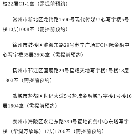
辽宁省辽阳市白塔区新运大街劳力士售后服务中心（需提前预约）
楼22层C1-1室（需提前预约）
辽宁省盘锦市兴隆台区石油大街劳力士售后服务中心（需提前预约）
常州市新北区龙锦路1590号现代传媒中心写字楼5号
辽宁省铁岭市银州区南马路劳力士售后服务中心（需提前预约）
辽宁省营口市站前区市府路与渤海大街交叉口劳力士售后服务中心（需提前预约）
楼10层1008室（需提前预约）
辽宁省沈阳市沈河区中街路137号亨得利名表维修授权店1楼劳力士售后服务中心（需提前预约）
徐州市鼓楼区淮海东路29号苏宁广场IFC国际金融中
辽宁省沈阳市沈河区中街路83号亨得利名表维修授权店1楼劳力士售后服务中心（需提前预约）
北京市朝阳区建国门外大街甲6号华熙国际中心D座11层1102室劳力士售后服务中心（需提前预约）
心写字楼35层3508室（需提前预约）
北京市东城区东长安街1号王府井东方广场W3座6层602室劳力士售后服务中心（需提前预约）
扬州市邗江区国展路29号星耀天地写字楼1号楼18层
河北省保定市竞秀区朝阳北大街北国先天下劳力士售后服务中心（需提前预约）
内蒙古自治区阿拉善盟市左旗土尔扈特大街劳力士售后服务中心（需提前预约）
1803室（需提前预约）
内蒙古自治区巴彦淖尔市临河区新华街劳力士售后服务中心（需提前预约）
盐城市盐都区世纪大道5号盐城金融城写字楼1号楼16
内蒙古自治区包头市青山区幸福路甲3号王府井百货名表维修劳力士售后服务中心（需提前预约）
内蒙古自治区赤峰市红山区哈达街劳力士售后服务中心（需提前预约）
层1604室（需提前预约）
内蒙古自治区鄂尔多斯市东胜区伊金霍洛街劳力士售后服务中心（需提前预约）
泰州市海陵区永定东路399号置地商务中心东塔写字
内蒙古自治区呼伦贝尔市海拉尔区中央街劳力士售后服务中心（需提前预约）
内蒙古自治区通辽市科尔沁区明仁大街劳力士售后服务中心（需提前预约）
楼（华润万象城）17层1706室（需提前预约）