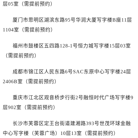
福建省南平市建阳区人民西路劳力士售后服务中心（需提前预约）
层05室（需提前预约）
福建省宁德市蕉城区天湖东路劳力士售后服务中心（需提前预约）
厦门市思明区湖滨东路95号华润大厦写字楼B座11层
福建省莆田市城厢区霞林街道荔华东大道劳力士售后服务中心（需提前预约）
福建省三明市三元区东乾二路劳力士售后服务中心（需提前预约）
1104室（需提前预约）
福建省漳州市龙文区步港路劳力士售后服务中心（需提前预约）
福州市鼓楼区五四路128-1号恒力城写字楼15层03室
江苏省常州市新北区龙锦路1590号现代传媒中心5号楼10层1008室劳力士售后服务中心（需提前预约）
江苏省淮安市清江浦区淮海北路劳力士售后服务中心（需提前预约）
（需提前预约）
江苏省连云港市海州区通灌北路劳力士售后服务中心（需提前预约）
成都市锦江区人民东路6号SAC东原中心写字楼24层
江苏省南京市秦淮区中山南路1号南京中心22层22-C1-C3室劳力士售后服务中心（需提前预约）
江苏省宿迁市宿城区西湖路劳力士售后服务中心（需提前预约）
2406B室（需提前预约）
江苏省泰州市海陵区永定东路399号置地商务中心东塔（华润万象城）17层1706室劳力士售后服务中心（需提前预约）
重庆市江北区观音桥步行街2号融恒时代广场写字楼9
江苏省徐州市鼓楼区淮海东路29号苏宁广场IFC国际金融中心35层3508室劳力士售后服务中心（需提前预约）
江苏省盐城市盐都区世纪大道5号盐城金融城写字楼1号楼16层1604室劳力士售后服务中心（需提前预约）
层902室（需提前预约）
江苏省扬州市邗江区国展路29号星耀天地写字楼1号楼18层1803室劳力士售后服务中心（需提前预约）
长沙市芙蓉区定王台街道建湘路393号世茂环球金融
江苏省镇江市京口区中山东路劳力士售后服务中心（需提前预约）
江西省抚州市临川区赣东大道劳力士售后服务中心（需提前预约）
中心写字楼（芙蓉广场）10层13室（需提前预约）