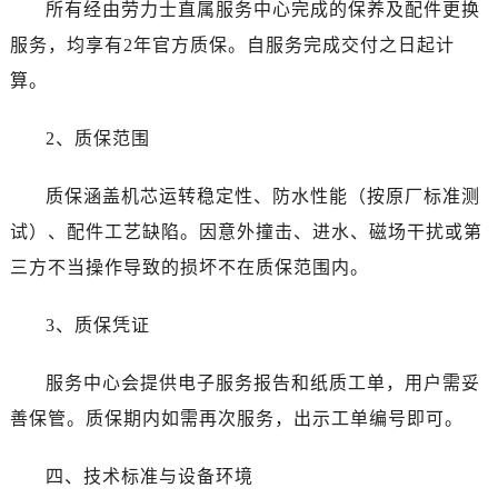
所有经由劳力士直属服务中心完成的保养及配件更换
四川省广安市广安区建安南路劳力士售后服务中心（需提前预约）
四川省广元市利州区老城南北街、东大街劳力士售后服务中心（需提前预约）
服务，均享有2年官方质保。自服务完成交付之日起计
四川省乐山市市中区嘉定中路劳力士售后服务中心（需提前预约）
算。
四川省凉山州市西昌市大巷口下街劳力士售后服务中心（需提前预约）
四川省泸州市江阳区治平路劳力士售后服务中心（需提前预约）
2、质保范围
四川省眉山市东坡区三苏路劳力士售后服务中心（需提前预约）
质保涵盖机芯运转稳定性、防水性能（按原厂标准测
四川省绵阳市涪城区翠花街劳力士售后服务中心（需提前预约）
四川省南充市高坪区江东大道劳力士售后服务中心（需提前预约）
试）、配件工艺缺陷。因意外撞击、进水、磁场干扰或第
四川省内江市东兴区汉安大道劳力士售后服务中心（需提前预约）
三方不当操作导致的损坏不在质保范围内。
四川省攀枝花市东区三线大道北段劳力士售后服务中心（需提前预约）
四川省遂宁市船山区香林南路劳力士售后服务中心（需提前预约）
3、质保凭证
四川省雅安市雨城区熊猫大道劳力士售后服务中心（需提前预约）
服务中心会提供电子服务报告和纸质工单，用户需妥
四川省宜宾市翠屏区长翠路劳力士售后服务中心（需提前预约）
四川省资阳市雁江区滨江大道一段与和平南路劳力士售后服务中心（需提前预约）
善保管。质保期内如需再次服务，出示工单编号即可。
四川省自贡市自流井区华商北路劳力士售后服务中心（需提前预约）
四、技术标准与设备环境
西藏自治区阿里地区噶尔县北京西路劳力士售后服务中心（需提前预约）