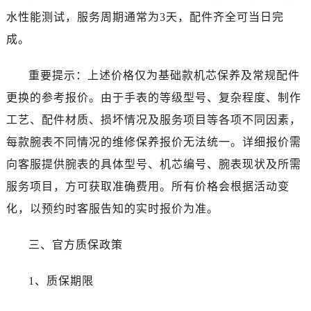
新疆维吾尔自治区五家渠市长征西街劳力士售后服务中心（需提前预约）
水性能测试，服务周期通常为3天，配件齐全可当日完
新疆维吾尔自治区新星市东风路劳力士售后服务中心（需提前预约）
成。
新疆维吾尔自治区伊宁市解放西路劳力士售后服务中心（需提前预约）
贵州省安顺市西秀区中华南路劳力士售后服务中心（需提前预约）
重要提示：上述价格仅为基础款机芯保养及常规配件
贵州省毕节市七星关区松山路劳力士售后服务中心（需提前预约）
更换的参考报价。由于手表的等级型号、复杂程度、制作
贵州省六盘水市钟山区钟山大道劳力士售后服务中心（需提前预约）
工艺、配件材质、损坏情况及服务项目等各项不同因素，
贵州省黔东南苗族侗族自治州凯里市北京西路劳力士售后服务中心（需提前预约）
每款腕表不同情况的维修保养报价无法统一。详细报价需
贵州省黔西南布依族苗族自治州兴义市大道与桔香路交汇处劳力士售后服务中心（需提前预约）
贵州省铜仁市碧江区民主路劳力士售后服务中心（需提前预约）
向客服提供腕表的具体型号、机芯编号、腕表现状及所需
贵州省遵义市红花岗区共青大道与嵩山路交叉口劳力士售后服务中心（需提前预约）
服务项目，方可获取准确费用。所有价格会根据活动变
四川省阿坝州市马尔康市团结街劳力士售后服务中心（需提前预约）
化，以预约时客服告知的实时报价为准。
四川省巴中市巴州区江北大道劳力士售后服务中心（需提前预约）
四川省成都市锦江区人民东路6号SAC东原中心24层2406B室劳力士售后服务中心（需提前预约）
三、官方质保政策
四川省达州市通川区中心广场、老车坝劳力士售后服务中心（需提前预约）
四川省德阳市旌阳区长江西路、南街劳力士售后服务中心（需提前预约）
1、质保期限
四川省甘孜州市康定市情歌广场、箭炉街劳力士售后服务中心（需提前预约）