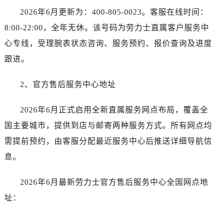
西安市碑林区南关正街88号华侨城长安国际中心E座6楼10室（需提前预约）
2026年6月更新为：400-805-0023。客服在线时间：
海口市龙华区金贸东路5号海口华润大厦B座17层1707室（需提前预约）
8:00-22:00，全年无休。该号码为劳力士直属客户服务中
唐山市路南区新华东道100号万达广场写字楼A座10层1002室（需提前预约）
心专线，受理腕表状态咨询、服务预约、报价查询及进度
台州市椒江区东海大道1800号腾达中心东1幢20楼2002室（需提前预约）
跟进。
黑龙江省大庆市萨尔图区会战大街劳力士售后服务中心（需提前预约）
黑龙江省鹤岗市向阳区红军路劳力士售后服务中心（需提前预约）
2、官方售后服务中心地址
黑龙江省黑河市爱辉区中央街劳力士售后服务中心（需提前预约）
黑龙江省鸡西市鸡冠区红军路劳力士售后服务中心（需提前预约）
2026年6月正式启用全新直属服务网点布局，覆盖全
黑龙江省佳木斯市向阳区长安路劳力士售后服务中心（需提前预约）
国主要城市，提供到店与邮寄两种服务方式。所有网点均
黑龙江省牡丹江市东安区太平路劳力士售后服务中心（需提前预约）
需提前预约，由客服分配最近服务中心后推送详细导航信
黑龙江省七台河市桃山区大同街劳力士售后服务中心（需提前预约）
黑龙江省齐齐哈尔市龙沙区龙华路劳力士售后服务中心（需提前预约）
息。
黑龙江省双鸭山市尖山区新兴大街劳力士售后服务中心（需提前预约）
2026年6月最新劳力士官方售后服务中心全国网点地
黑龙江省绥化市北林区新华街与康庄路交叉口劳力士售后服务中心（需提前预约）
黑龙江省伊春市伊美区通河路劳力士售后服务中心（需提前预约）
址：
吉林省白城市洮北区明仁南街劳力士售后服务中心（需提前预约）