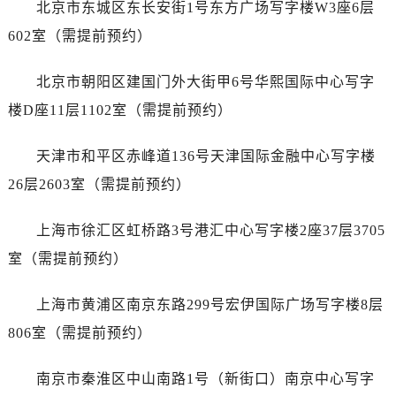
北京市东城区东长安街1号东方广场写字楼W3座6层
吉林省白山市浑江区浑江大街劳力士售后服务中心（需提前预约）
吉林省吉林市船营区河南街劳力士售后服务中心（需提前预约）
602室（需提前预约）
吉林省辽源市龙山区人民大街劳力士售后服务中心（需提前预约）
北京市朝阳区建国门外大街甲6号华熙国际中心写字
吉林省梅河口市新华街道梅河大街劳力士售后服务中心（需提前预约）
吉林省四平市铁东区紫气大路与南九经街交汇处劳力士售后服务中心（需提前预约）
楼D座11层1102室（需提前预约）
吉林省松原市宁江区五环大街劳力士售后服务中心（需提前预约）
天津市和平区赤峰道136号天津国际金融中心写字楼
吉林省通化市东昌区环通乡江南大街劳力士售后服务中心（需提前预约）
吉林省延边市延吉市解放路劳力士售后服务中心（需提前预约）
26层2603室（需提前预约）
辽宁省鞍山市铁东区站前街劳力士售后服务中心（需提前预约）
上海市徐汇区虹桥路3号港汇中心写字楼2座37层3705
辽宁省本溪市平山区胜利路劳力士售后服务中心（需提前预约）
辽宁省朝阳市双塔区新华路劳力士售后服务中心（需提前预约）
室（需提前预约）
辽宁省丹东市振兴区七经街劳力士售后服务中心（需提前预约）
上海市黄浦区南京东路299号宏伊国际广场写字楼8层
辽宁省抚顺市新抚区东一路劳力士售后服务中心（需提前预约）
辽宁省阜新市海州区解放大街劳力士售后服务中心（需提前预约）
806室（需提前预约）
辽宁省葫芦岛市连山区中央路劳力士售后服务中心（需提前预约）
南京市秦淮区中山南路1号（新街口）南京中心写字
辽宁省锦州市古塔区中央大街劳力士售后服务中心（需提前预约）