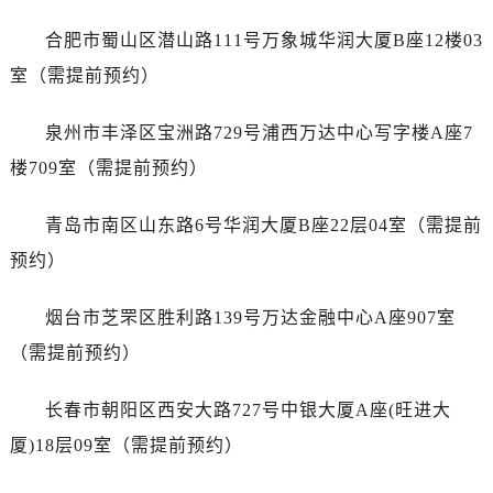
广东省揭阳市榕城进贤门步行街劳力士售后服务中心（需提前预约）
合肥市蜀山区潜山路111号万象城华润大厦B座12楼03
广东省茂名市电白区水东街道迎宾大道劳力士售后服务中心（需提前预约）
广东省梅州市梅江区金燕大道劳力士售后服务中心（需提前预约）
室（需提前预约）
广东省清远市清城区湖西路劳力士售后服务中心（需提前预约）
泉州市丰泽区宝洲路729号浦西万达中心写字楼A座7
广东省汕头市龙湖区长平路劳力士售后服务中心（需提前预约）
广东省汕尾市城区香洲街道园林社区翠园街劳力士售后服务中心（需提前预约）
楼709室（需提前预约）
广东省韶关市武江区芙蓉新区与老城中心交汇处劳力士售后服务中心（需提前预约）
青岛市南区山东路6号华润大厦B座22层04室（需提前
广东省深圳市罗湖区深南东路5001号华润大厦17层1701室劳力士售后服务中心（需提前预约）
广东省阳江市江城区东风一路劳力士售后服务中心（需提前预约）
预约）
广东省云浮市云城区金山路劳力士售后服务中心（需提前预约）
烟台市芝罘区胜利路139号万达金融中心A座907室
广东省湛江市赤坎区观海北路劳力士售后服务中心（需提前预约）
广东省肇庆市端州区信安大道与砚都大道交汇处劳力士售后服务中心（需提前预约）
（需提前预约）
广西壮族自治区百色市右江区中山二路劳力士售后服务中心（需提前预约）
长春市朝阳区西安大路727号中银大厦A座(旺进大
广西壮族自治区北海市海城区北京路劳力士售后服务中心（需提前预约）
广西壮族自治区崇左市江州区石景林街道友谊大道与丽川路交汇处劳力士售后服务中心（需提前预约）
厦)18层09室（需提前预约）
广西壮族自治区防城港市港口区金花茶大道劳力士售后服务中心（需提前预约）