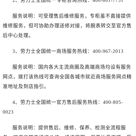
2、劳力士全国统一专柜咨询热线：400-801-7751
宁夏回族自治区银川市兴庆区新华东路97号新百中心C馆一层C1-18号商铺劳力士售后服务中心（需提前预约）
宁夏回族自治区中卫市沙坡头区鼓楼东街劳力士售后服务中心（需提前预约）
服务说明：可受理售后维修服务，专柜虽不直接提供
青海省果洛藏族自治州玛沁县团结路劳力士售后服务中心（需提前预约）
维修服务，但可协助办理送修对接，将腕表转交至官方售
青海省海北藏族自治州海晏县将军路劳力士售后服务中心（需提前预约）
后中心处理。
青海省海东市乐都区滨河路劳力士售后服务中心（需提前预约）
青海省海南藏族自治州共和县青海湖大街劳力士售后服务中心（需提前预约）
3、劳力士全国统一商场服务热线：400-967-2013
青海省海西蒙古族藏族自治州德令哈市柴达木路劳力士售后服务中心（需提前预约）
青海省黄南藏族自治州同仁市德合隆路劳力士售后服务中心（需提前预约）
服务说明：国内各大主流商圈及高端商场均设有服务
青海省西宁市城西区海湖新区西关大道劳力士售后服务中心（需提前预约）
网点，拨打该热线可查询全国各城市就近商场服务网点精
青海省玉树藏族自治州结古镇胜利路劳力士售后服务中心（需提前预约）
准地址及到店指引。
陕西省安康市汉滨区金州路劳力士售后服务中心（需提前预约）
陕西省宝鸡市渭滨区经二路劳力士售后服务中心（需提前预约）
4、劳力士全国统一官方售后服务热线：400-805-
陕西省汉中市汉台区北大街劳力士售后服务中心（需提前预约）
0023
陕西省商洛市商州区州城街劳力士售后服务中心（需提前预约）
陕西省铜川市王益区红旗街劳力士售后服务中心（需提前预约）
服务说明：提供售后、维修、保养、检测全流程服
陕西省渭南市临渭区东风大街劳力士售后服务中心（需提前预约）