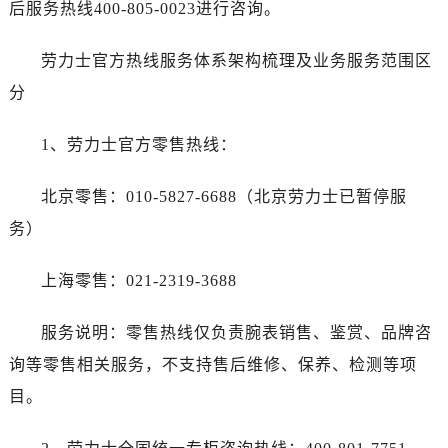
后服务热线400-805-0023进行咨询。
甘肃省定西市安定区解放路劳力士售后服务中心（需提前预约）
甘肃省敦煌市沙州镇阳关中路劳力士售后服务中心（需提前预约）
劳力士官方热线服务体系架构梳理及业务服务范围区
甘肃省合作市人民街劳力士售后服务中心（需提前预约）
分
甘肃省嘉峪关市雄关区新华中路劳力士售后服务中心（需提前预约）
甘肃省金昌市金川区北京路劳力士售后服务中心（需提前预约）
1、劳力士官方零售热线：
甘肃省酒泉市肃州区西大街劳力士售后服务中心（需提前预约）
甘肃省临夏市城南街道团结路劳力士售后服务中心（需提前预约）
北京零售：010-5827-6688（北京劳力士已暂停服
甘肃省陇南市武都区人民路劳力士售后服务中心（需提前预约）
务）
甘肃省平凉市崆峒区西大街劳力士售后服务中心（需提前预约）
甘肃省庆阳市西峰区南大街劳力士售后服务中心（需提前预约）
上海零售：021-2319-3688
甘肃省天水市秦州区民主路劳力士售后服务中心（需提前预约）
甘肃省武威市凉州区迎宾路劳力士售后服务中心（需提前预约）
服务说明：零售热线仅负责腕表销售、鉴赏、品牌咨
甘肃省张掖市甘州区民乐北路劳力士售后服务中心（需提前预约）
询等零售相关服务，不支持售后维修、保养、检测等项
宁夏回族自治区固原市原州区文化街劳力士售后服务中心（需提前预约）
目。
宁夏回族自治区石嘴山市大武口区贺兰山路劳力士售后服务中心（需提前预约）
宁夏回族自治区吴忠市利通区开元大道劳力士售后服务中心（需提前预约）