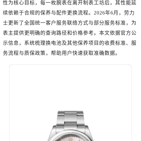
性为核心目标，每一枚腕表在离开制表工坊后，其性能延
广州市天河区天河路230号万菱汇国际中心写字楼A塔7层704室（需提前预约）
广州市越秀区环市东路371-375号世界贸易中心大厦南塔写字楼15层07室（需提前预约）
续依赖于合规的保养与配件更换流程。2026年6月，劳力
深圳市罗湖区深南东路5001号华润大厦写字楼17层1701室（需提前预约）
士更新了全国统一客户服务联络方式与部分服务标准，为
惠州市惠城区江北文昌一路7号华贸大厦写字楼1座30层05室（需提前预约）
表主提供更明确的查询路径和价格参考。本文依据官方公
厦门市思明区湖滨东路95号华润大厦写字楼B座11层1104室（需提前预约）
示信息，系统梳理换电池及其他保养项目的收费标准、服
福州市鼓楼区五四路128-1号恒力城写字楼15层03室（需提前预约）
务流程与质保政策，帮助用户快速获取准确数据。
成都市锦江区人民东路6号SAC东原中心写字楼24层2406B室（需提前预约）
重庆市江北区观音桥步行街2号融恒时代广场写字楼9层902室（需提前预约）
长沙市芙蓉区定王台街道建湘路393号世茂环球金融中心写字楼（芙蓉广场）10层13室（需提前预约）
郑州市二七区铭功路10号华润大厦写字楼29层2905室（需提前预约）
太原市迎泽区解放路15号亨得利名表服务中心（品牌授权店）3层整层（需提前预约）
沈阳市沈河区中街路137号亨得利名表服务中心（品牌授权店）1层整层（需提前预约）
沈阳市沈河区中街路83号亨得利名表服务中心（品牌授权店）1层整层（需提前预约）
乌鲁木齐市天山区红山路26号时代广场（CCMALL）C座17层17-B（需提前预约）
温州市鹿城区锦绣路1067号置信广场10层1015室（需提前预约）
哈尔滨市道里区友谊西路600号富力中心T2座写字楼29层03室（需提前预约，营业时间：8:30-18:30）