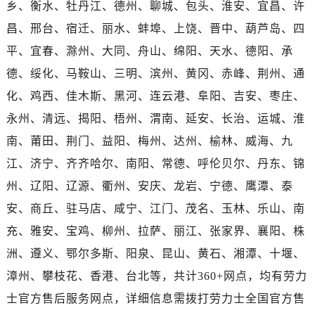
乡、衡水、牡丹江、德州、聊城、包头、淮安、宜昌、许
湖北省孝感市孝南区复兴大道劳力士售后服务中心（需提前预约）
湖北省宜昌市西陵区夷陵大道与港窑路劳力士售后服务中心（需提前预约）
昌、邢台、宿迁、丽水、蚌埠、上饶、晋中、葫芦岛、四
湖南省常德市武陵区人民路劳力士售后服务中心（需提前预约）
平、宜春、滁州、大同、舟山、绵阳、天水、德阳、承
湖南省郴州市北湖区国庆北路劳力士售后服务中心（需提前预约）
德、绥化、马鞍山、三明、滨州、黄冈、赤峰、荆州、通
湖南省衡阳市雁峰区解放路劳力士售后服务中心（需提前预约）
化、鸡西、佳木斯、黑河、连云港、阜阳、吉安、枣庄、
湖南省怀化市鹤城区迎丰中路劳力士售后服务中心（需提前预约）
永州、清远、揭阳、梧州、渭南、延安、长治、运城、淮
湖南省娄底市娄星区长青街劳力士售后服务中心（需提前预约）
南、莆田、荆门、益阳、梅州、达州、榆林、威海、九
湖南省邵阳市双清区东风路劳力士售后服务中心（需提前预约）
江、济宁、齐齐哈尔、南阳、常德、呼伦贝尔、丹东、锦
湖南省湘潭市雨湖区莲城大道劳力士售后服务中心（需提前预约）
湖南省益阳市赫山区桃花仑路劳力士售后服务中心（需提前预约）
州、辽阳、辽源、衢州、安庆、龙岩、宁德、鹰潭、泰
湖南省永州市冷水滩区永州大道与中兴路交叉口劳力士售后服务中心（需提前预约）
安、商丘、驻马店、咸宁、江门、茂名、玉林、乐山、南
湖南省岳阳市岳阳楼区东茅岭路劳力士售后服务中心（需提前预约）
充、雅安、宝鸡、柳州、拉萨、丽江、张家界、襄阳、株
湖南省张家界市永定区解放路劳力士售后服务中心（需提前预约）
洲、遵义、鄂尔多斯、阳泉、昆山、黄石、湘潭、十堰、
湖南省长沙市芙蓉区建湘路393号世茂环球金融中心写字楼10层1013室劳力士售后服务中心（需提前预约）
漳州、攀枝花、香港、台北等，共计360+网点，均有劳力
湖南省株洲市芦淞区建设南路劳力士售后服务中心（需提前预约）
士官方售后服务网点，详细信息需拨打劳力士全国官方售
甘肃省白银市白银区北京路劳力士售后服务中心（需提前预约）