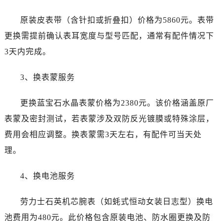
新疆维吾尔自治区霍尔果斯市亚欧北路劳力士售后服务中心（需提前预约）
新疆维吾尔自治区喀什市解放北路劳力士售后服务中心（需提前预约）
原装皮表带（含针扣或折叠扣）价格为5860元。表带
新疆维吾尔自治区可克达拉市幸福路劳力士售后服务中心（需提前预约）
更换需提前确认表耳宽度与型号匹配，通常有配件情况下
新疆维吾尔自治区克拉玛依市克拉玛依区友谊路劳力士售后服务中心（需提前预约）
3天内完成。
新疆维吾尔自治区库车市库车市文化东路劳力士售后服务中心（需提前预约）
新疆维吾尔自治区库尔勒市库尔勒市人民东路劳力士售后服务中心（需提前预约）
3、换表蒙服务
新疆维吾尔自治区奎屯市团结西街劳力士售后服务中心（需提前预约）
新疆维吾尔自治区昆玉市昆泉街劳力士售后服务中心（需提前预约）
更换蓝宝石水晶表蒙价格为2380元。该价格涵盖原厂
新疆维吾尔自治区沙湾市三道河子镇世纪大道南路劳力士售后服务中心（需提前预约）
表蒙及密封测试，若表蒙涉及双防反光镀膜或特殊涂层，
新疆维吾尔自治区石河子市北二路劳力士售后服务中心（需提前预约）
费用会相应调整。换表蒙需3天左右，有配件可当天处
新疆维吾尔自治区双河市光明路劳力士售后服务中心（需提前预约）
理。
新疆维吾尔自治区塔城市塔城地区闻琴路劳力士售后服务中心（需提前预约）
新疆维吾尔自治区铁门关市兴疆路劳力士售后服务中心（需提前预约）
4、换电池服务
新疆维吾尔自治区图木舒克市图木舒克市中兴街劳力士售后服务中心（需提前预约）
新疆维吾尔自治区吐鲁番市高昌区文化中路文化中路劳力士售后服务中心（需提前预约）
劳力士石英机芯腕表（如蚝式恒动女装日志型）换电
新疆维吾尔自治区乌苏市乌鲁木齐北路劳力士售后服务中心（需提前预约）
池费用为480元。此价格包含原装电池、防水圈更换及防