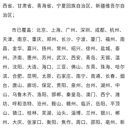
河南省商丘市梁园区神火大道劳力士售后服务中心（需提前预约）
西省、甘肃省、青海省、宁夏回族自治区、新疆维吾尔自
河南省新乡市红旗区人民路劳力士售后服务中心（需提前预约）
治区；
河南省信阳市浉河区东方红大道劳力士售后服务中心（需提前预约）
河南省许昌市魏都区建安大道与八龙路交叉口劳力士售后服务中心（需提前预约）
市已覆盖：北京、上海、广州、深圳、成都、杭州、
河南省郑州市二七区民主路10号华润大厦29层2905室劳力士售后服务中心（需提前预约）
天津、南京、重庆、郑州、长沙、宁波、厦门、福州、南
河南省周口市川汇区七一路劳力士售后服务中心（需提前预约）
昌、金华、嘉兴、扬州、常州、绍兴、徐州、盐城、泰
河南省驻马店市驿城区乐山大道与置地大道交叉口劳力士售后服务中心（需提前预约）
州、济南、惠州、苏州、武汉、西安、青岛、无锡、温
湖北省鄂州市鄂城区文星大道劳力士售后服务中心（需提前预约）
州、沈阳、大连、海口、三亚、佛山、东莞、珠海、哈尔
湖北省黄冈市黄州区赤壁大道劳力士售后服务中心（需提前预约）
湖北省黄石市黄石港区武汉路劳力士售后服务中心（需提前预约）
滨、合肥、昆明、太原、石家庄、南宁、南通、长春、烟
湖北省荆门市东宝中天街步行街劳力士售后服务中心（需提前预约）
台、唐山、廊坊、保定、贵阳、泉州、台州、湖州、中
湖北省荆州市荆州区荆中路劳力士售后服务中心（需提前预约）
山、乌鲁木齐、洛阳、邯郸、秦皇岛、澳门、西宁、潍
湖北省十堰市茅箭区人民北路劳力士售后服务中心（需提前预约）
坊、呼和浩特、沧州、鞍山、赣州、临沂、岳阳、平顶
湖北省随州市曾都区青年路劳力士售后服务中心（需提前预约）
山、镇江、桂林、芜湖、汕头、淄博、兰州、银川、郴
湖北省咸宁市咸安区长安大道劳力士售后服务中心（需提前预约）
州、大庆、张家口、衡阳、焦作、周口、邵阳、亳州、新
湖北省襄阳市樊城区长虹路与人民路交叉口劳力士售后服务中心（需提前预约）