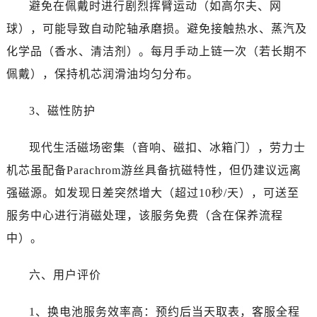
避免在佩戴时进行剧烈挥臂运动（如高尔夫、网
广西省南宁市青秀区金湖路59号地王大厦12楼1224室劳力士售后服务中心（需提前预约）
安徽省合肥市蜀山区潜山路111号万象城华润大厦B座12楼03室劳力士售后服务中心（需提前预约）
球），可能导致自动陀轴承磨损。避免接触热水、蒸汽及
福建省泉州市丰泽区宝洲路729号浦西万达中心写字楼A座7楼709室劳力士售后服务中心（需提前预约）
化学品（香水、清洁剂）。每月手动上链一次（若长期不
山东省青岛市南区山东路6号华润大厦B座22层04室劳力士售后服务中心（需提前预约）
佩戴），保持机芯润滑油均匀分布。
山东省烟台市芝罘区胜利路139号万达金融中心A座907室劳力士售后服务中心（需提前预约）
吉林省长春市朝阳区西安大路727号中银大厦A座(旺进大厦)18层09室劳力士售后服务中心（需提前预约）
3、磁性防护
贵州省贵阳市南明区都司高架桥路33号亨特国际金融中心14楼14D劳力士售后服务中心（需提前预约）
云南省昆明市盘龙区北京路928号同德昆明广场写字楼10层06室劳力士售后服务中心（需提前预约）
现代生活磁场密集（音响、磁扣、冰箱门），劳力士
河北省石家庄市长安区中山东路39号勒泰中心写字楼B座13层07室劳力士售后服务中心（需提前预约）
机芯虽配备Parachrom游丝具备抗磁特性，但仍建议远离
陕西省西安市碑林区南关正街88号华侨城长安国际中心E座6楼10室劳力士售后服务中心（需提前预约）
强磁源。如发现日差突然增大（超过10秒/天），可送至
海南省海口市龙华区金贸东路5号海口华润大厦B座17层1707室劳力士售后服务中心（需提前预约）
服务中心进行消磁处理，该服务免费（含在保养流程
河北省唐山市路南区新华东道100号万达广场写字楼A座10层1002室劳力士售后服务中心（需提前预约）
中）。
台州市椒江区东海大道1800号腾达中心东1幢20楼2002室劳力士售后服务中心（需提前预约）
节假日正常营业！
六、用户评价
1、换电池服务效率高：预约后当天取表，客服全程