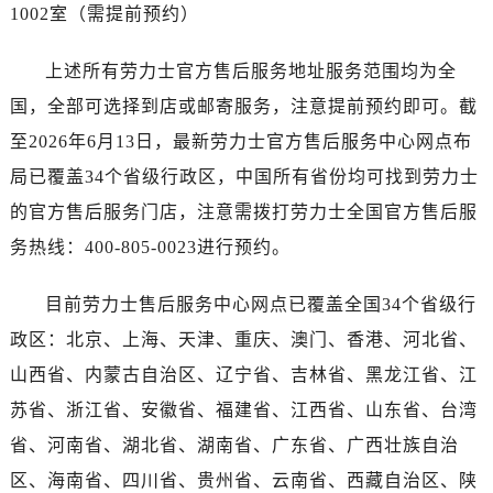
海南省五指山市通什镇三月三大道劳力士售后服务中心（需提前预约）
1002室（需提前预约）
香港特别行政区尖沙咀区油尖旺区广东道劳力士售后服务中心（需提前预约）
上述所有劳力士官方售后服务地址服务范围均为全
香港特别行政区金钟区中西区金钟道劳力士售后服务中心（需提前预约）
香港特别行政区九龙区油尖旺区弥敦道劳力士售后服务中心（需提前预约）
国，全部可选择到店或邮寄服务，注意提前预约即可。截
香港特别行政区铜锣湾区湾仔区轩尼诗道劳力士售后服务中心（需提前预约）
至2026年6月13日，最新劳力士官方售后服务中心网点布
河南省安阳市文峰区解放大道劳力士售后服务中心（需提前预约）
局已覆盖34个省级行政区，中国所有省份均可找到劳力士
河南省鹤壁市淇滨区九州路劳力士售后服务中心（需提前预约）
的官方售后服务门店，注意需拨打劳力士全国官方售后服
河南省济源市沁园街道济水大道劳力士售后服务中心（需提前预约）
务热线：400-805-0023进行预约。
河南省焦作市解放区解放路劳力士售后服务中心（需提前预约）
河南省开封市鼓楼区中山路劳力士售后服务中心（需提前预约）
目前劳力士售后服务中心网点已覆盖全国34个省级行
河南省洛阳市西工区中州中路与解放路交叉口劳力士售后服务中心（需提前预约）
政区：北京、上海、天津、重庆、澳门、香港、河北省、
河南省漯河市源汇区交通路劳力士售后服务中心（需提前预约）
山西省、内蒙古自治区、辽宁省、吉林省、黑龙江省、江
河南省南阳市宛城区范蠡东路与南都路交叉口劳力士售后服务中心（需提前预约）
苏省、浙江省、安徽省、福建省、江西省、山东省、台湾
河南省平顶山市卫东区建设路劳力士售后服务中心（需提前预约）
河南省濮阳市大华龙区开州路绿城路交叉口劳力士售后服务中心（需提前预约）
省、河南省、湖北省、湖南省、广东省、广西壮族自治
河南省三门峡市湖滨区和平路劳力士售后服务中心（需提前预约）
区、海南省、四川省、贵州省、云南省、西藏自治区、陕