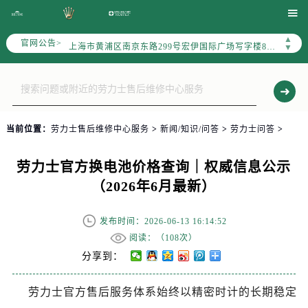
天津市和平区赤峰道136号天津国际金融中心写字楼26层2603室（需提前预约）

上海市徐汇区虹桥路3号港汇中心写字楼2座37层3705室（需提前预约）
▲
官网公告>
上海市黄浦区南京东路299号宏伊国际广场写字楼8层806室（需提前预约）
▼
南京市秦淮区中山南路1号（新街口）南京中心写字楼22层C1-1室（需提前预约）
常州市新北区龙锦路1590号现代传媒中心写字楼5号楼10层1008室（需提前预约）
徐州市鼓楼区淮海东路29号苏宁广场IFC国际金融中心写字楼35层3508室（需提前预约）
扬州市邗江区国展路29号星耀天地写字楼1号楼18层1803室（需提前预约）
当前位置：
劳力士售后维修中心服务
>
新闻/知识/问答
>
劳力士问答
>
盐城市盐都区世纪大道5号盐城金融城写字楼1号楼16层1604室（需提前预约）
泰州市海陵区永定东路399号置地商务中心东塔写字楼（华润万象城）17层1706室（需提前预约）
劳力士官方换电池价格查询｜权威信息公示
宁波市江北区大闸南路500号来福士广场办公楼20层2009室（需提前预约）
（2026年6月最新）
杭州市上城区钱江路1366号华润大厦写字楼A座5层503-5室（需提前预约）
金华市金东区东市南街777号金华万达广场写字楼4号楼22层2209室（需提前预约）
发布时间：2026-06-13 16:14:52
绍兴市越城区胜利东路379号世茂天际中心写字楼8层805室（需提前预约）
阅读：（
108次）
嘉兴市南湖区广益路705号嘉兴世界贸易中心写字楼A座13层1304室（需提前预约）
分享到：
南昌市红谷滩新区红谷中大道998号绿地双子塔（中央广场）A1座办公楼14层07室（需提前预约）
劳力士官方售后服务体系始终以精密时计的长期稳定
济南市历下区经十路11111号华润中心写字楼（万象城）15层1508室（需提前预约）