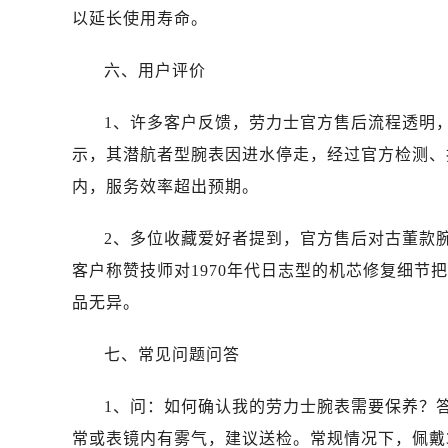
内蒙古自治区通辽市科尔沁区明仁大
以延长使用寿命。
内蒙古自治区乌海市海勃湾区人民南
内蒙古自治区乌兰察布市集宁区恩和
六、用户评价
内蒙古自治区锡林郭勒盟市锡林浩特
内蒙古自治区兴安盟市乌兰浩特市兴
1、许多客户反馈，劳力士官方售后流程透明
山西省大同市平城区迎宾街劳力士售
示，其潜航者型腕表因进水停走，经过官方检测、
山西省晋城市城区黄华街劳力士售后
内，服务效率超出预期。
山西省晋中市榆次区顺城街劳力士售
山西省临汾市尧都区解放路劳力士售
2、多位收藏爱好者提到，官方售后对古董款
山西省吕梁市离石区永宁中路与建设
客户称赞技师对1970年代日志型的机芯修复细
山西省朔州市朔城区怡西路与鄯阳西
品无异。
山西省忻州市忻府区和平东街与七一
山西省阳泉市郊区平阳东街与新城大
七、常见问题问答
山西省运城市盐湖区河东街劳力士售
山西省长治市潞州区英雄中路劳力士
1、问：如何确认我的劳力士腕表需要保养？
山西省太原市迎泽区迎泽街道解放路
常或表镜内有雾气，建议送检。常规情况下，佩戴