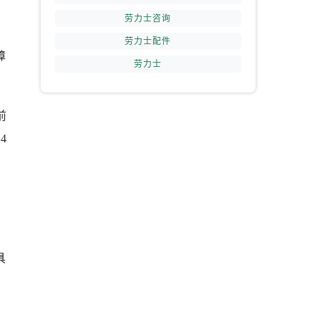
劳力士咨询
劳力士配件
障
劳力士
前
4
具
，