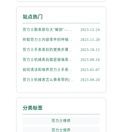
）
站点热门
劳力士腕表部位大“解剖”——劳力士大讲堂开课啦！
2023-12-24
听取劳力士内部零件的呼喊，似有无尽的故事等待我们去探索
2023-11-20
劳力士手表表扣的更换步骤（如何更换手表的表扣）
2023-10-12
劳力士机械表后面是玻璃表盘(如何正确清洁和保养)
2023-09-10
如何清洁和保养劳力士手表的机芯
2023-01-07
劳力士机械表怎么换表带的(简单易学的步骤)
2023-09-20
分类标签
劳力士维修
劳力士保养