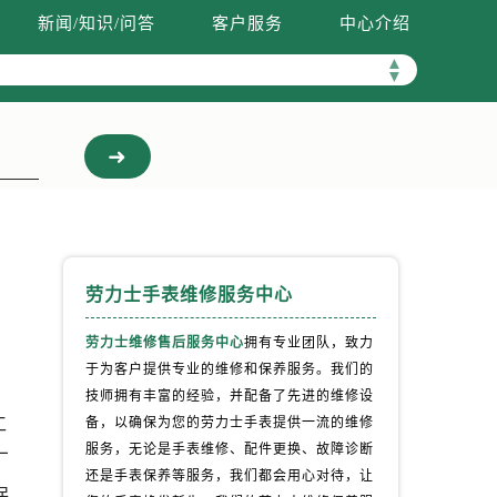
新闻/知识/问答
客户服务
中心介绍
▲
▼
劳力士手表维修服务中心
劳力士维修售后服务中心
拥有专业团队，致力
于为客户提供专业的维修和保养服务。我们的
技师拥有丰富的经验，并配备了先进的维修设
工
备，以确保为您的劳力士手表提供一流的维修
服务，无论是手表维修、配件更换、故障诊断
厂
还是手表保养等服务，我们都会用心对待，让
保