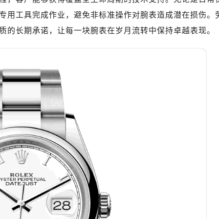
心写字楼（万象城）15层1508室（需提前预约）
专用工具完成作业，避免非标准操作对腕表造成潜在损伤。
际中心写字楼A塔7层704室（需提前预约）
质的长期承诺，让每一块腕表在岁月流转中保持卓越表现。
世界贸易中心大厦南塔写字楼15层07室（需提前预约）
厦写字楼17层1701室（需提前预约）
厦写字楼1座30层05室（需提前预约）
字楼B座11层1104室（需提前预约）
写字楼15层03室（需提前预约）
心写字楼24层2406B室（需提前预约）
代广场写字楼9层902室（需提前预约）
号世茂环球金融中心写字楼（芙蓉广场）10层13室（需提前预约
楼29层2905室（需提前预约）
表服务中心（品牌授权店）3层整层（需提前预约）
表服务中心（品牌授权店）1层整层（需提前预约）
表服务中心（品牌授权店）1层整层（需提前预约）
（CCMALL）C座17层17-B（需提前预约）
10层1015室（需提前预约）