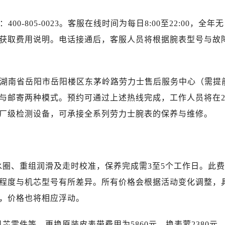
心写字楼B座13层07室（需提前预约）
安国际中心E座6楼10室（需提前预约）
0-805-0023。客服在线时间为每日8:00至22:00，全年无
B座17层1707室（需提前预约）
获取费用说明。电话接通后，客服人员将根据腕表型号与故
写字楼A座10层1002室（需提前预约）
心东1幢20楼2002室（需提前预约）
力士售后服务中心（需提前预约）
址：湖南省岳阳市岳阳楼区东茅岭路劳力士售后服务中心（需提
售后服务中心（需提前预约）
与邮寄两种模式。预约可通过上述热线完成，工作人员将在2
售后服务中心（需提前预约）
厂级检测设备，可承接全系列劳力士腕表的保养与维修。
售后服务中心（需提前预约）
士售后服务中心（需提前预约）
士售后服务中心（需提前预约）
士售后服务中心（需提前预约）
水圈、重组润滑及走时校准，保养完成需3至5个工作日。此费
力士售后服务中心（需提前预约）
程度与机芯型号有所差异。所有价格会根据活动变化调整，
力士售后服务中心（需提前预约）
，价格也将相应浮动。
路交叉口劳力士售后服务中心（需提前预约）
售后服务中心（需提前预约）
零件等。更换原装皮表带费用为5860元，换表蒙2380元