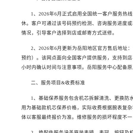
石家庄市长安区中山东路39号勒泰中
西安市碑林区南关正街88号华侨城长
1、2026年6月正式启用全国统一客户服务热线：40
海口市龙华区金贸东路5号海口华润大厦
休。客户可通过该号码预约检测、咨询服务进度或
唐山市路南区新华东道100号万达广场
情况，引导客户选择到店或邮寄方式送修。
台州市椒江区东海大道1800号腾达中
黑龙江省大庆市萨尔图区会战大街劳
2、2026年6月更新为岳阳地区官方售后地
黑龙江省鹤岗市向阳区红军路劳力士
预约）。该网点面向全国客户提供服务，支持到店
黑龙江省黑河市爱辉区中央街劳力士
小时内确认时间与注意事项。岳阳服务中心配备原
黑龙江省鸡西市鸡冠区红军路劳力士
黑龙江省佳木斯市向阳区长安路劳力
二、服务项目&收费标准
黑龙江省牡丹江市东安区太平路劳力
黑龙江省七台河市桃山区大同街劳力
1、基础保养服务包含机芯拆解清洗、更换防
黑龙江省齐齐哈尔市龙沙区龙华路劳
用为基础款机芯保养价格，实际收费根据腕表复杂
黑龙江省双鸭山市尖山区新兴大街劳
体以客服最终报价为准。维修服务的损坏程度不一
黑龙江省绥化市北林区新华街与康庄
黑龙江省伊春市伊美区通河路劳力士
2、换配件服务涵盖原装表镜、表冠、按钮及机芯