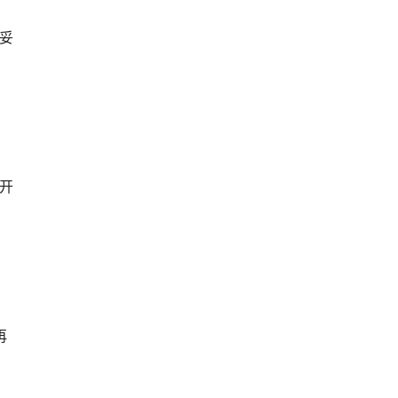
行妥
外
开
程
再