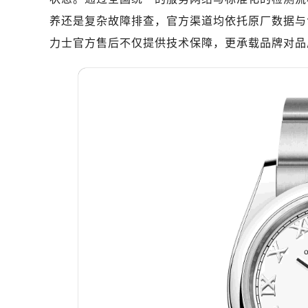
济南市历下区经十路11111号华润中
养还是复杂故障排查，官方渠道均依托原厂数据与
广州市天河区天河路230号万菱汇国
力士官方售后不仅提供技术保障，更承载品牌对品
广州市越秀区环市东路371-375号
深圳市罗湖区深南东路5001号华润大
惠州市惠城区江北文昌一路7号华贸大
厦门市思明区湖滨东路95号华润大厦写
福州市鼓楼区五四路128-1号恒力城
成都市锦江区人民东路6号SAC东原中
重庆市江北区观音桥步行街2号融恒时
长沙市芙蓉区定王台街道建湘路393
郑州市二七区铭功路10号华润大厦写字
太原市迎泽区解放路15号亨得利名
沈阳市沈河区中街路137号亨得利名
沈阳市沈河区中街路83号亨得利名
乌鲁木齐市天山区红山路26号时代广场
温州市鹿城区锦绣路1067号置信广场