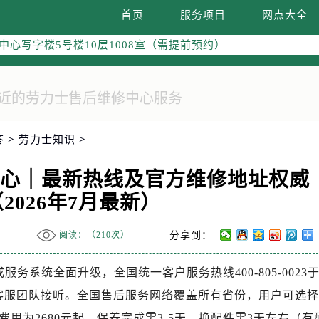
际广场写字楼8层806室（需提前预约）
首页
服务项目
网点大全
南京中心写字楼22层C1-1室（需提前预约）
中心写字楼5号楼10层1008室（需提前预约）
FC国际金融中心写字楼35层3508室（需提前预约）
楼1号楼18层1803室（需提前预约）
字楼1号楼16层1604室（需提前预约）
务中心东塔写字楼（华润万象城）17层1706室（需提前预约）
答
>
劳力士知识
>
场办公楼20层2009室（需提前预约）
写字楼A座5层503-5室（需提前预约）
中心｜最新热线及官方维修地址权威
广场写字楼4号楼22层2209室（需提前预约）
2026年7月最新）
际中心写字楼8层805室（需提前预约）
易中心写字楼A座13层1304室（需提前预约）
阅读：（
210次）
分享到：
绿地双子塔（中央广场）A1座办公楼14层07室（需提前预约）
心写字楼（万象城）15层1508室（需提前预约）
服务系统全面升级，全国统一客户服务热线400-805-0023
际中心写字楼A塔7层704室（需提前预约）
0由直属客服团队接听。全国售后服务网络覆盖所有省份，用户可选择
世界贸易中心大厦南塔写字楼15层07室（需提前预约）
用为2680元起，保养完成需3-5天，换配件需3天左右（有