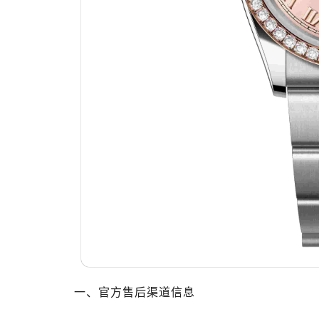
东莞市东城街道鸿福东路1号民盈国贸
无锡市梁溪区人民中路139号恒隆广场
南通市崇川区工农路57号圆融广场写字
苏州市苏州工业园区星港街199号苏州
武汉市江汉区解放大道686号世界贸易
南宁市青秀区金湖路59号地王大厦12
合肥市蜀山区潜山路111号万象城华润
泉州市丰泽区宝洲路729号浦西万达中
青岛市南区山东路6号华润大厦B座2
烟台市芝罘区胜利路139号万达金融中
长春市朝阳区西安大路727号中银大厦
贵阳市南明区都司高架桥路33号亨特
昆明市盘龙区北京路928号同德昆明
石家庄市长安区中山东路39号勒泰中
西安市碑林区南关正街88号华侨城长
一、官方售后渠道信息
海口市龙华区金贸东路5号海口华润大厦