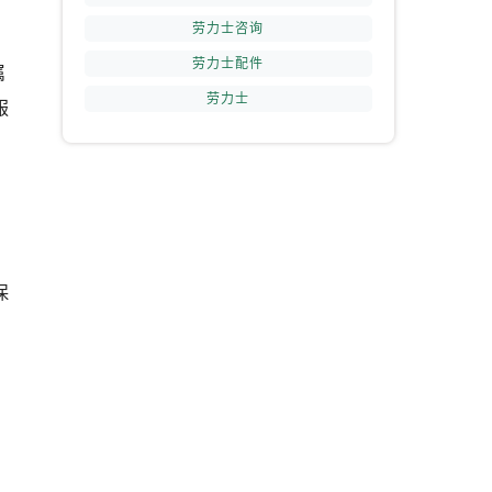
劳力士咨询
劳力士配件
提前预约）
属
劳力士
服
何
保