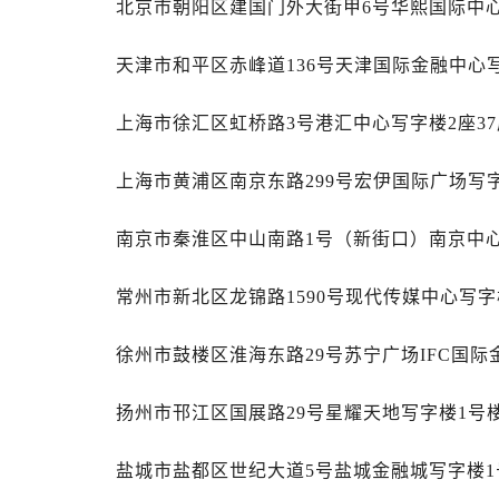
北京市朝阳区建国门外大街甲6号华熙国际中心写
吉林省白山市浑江区浑江大街劳力士
吉林省吉林市船营区河南街劳力士售
天津市和平区赤峰道136号天津国际金融中心写
吉林省辽源市龙山区人民大街劳力士
吉林省梅河口市新华街道梅河大街劳
上海市徐汇区虹桥路3号港汇中心写字楼2座37
吉林省四平市铁东区紫气大路与南九
吉林省松原市宁江区五环大街劳力士
上海市黄浦区南京东路299号宏伊国际广场写字
吉林省通化市东昌区环通乡江南大街
吉林省延边市延吉市解放路劳力士售
南京市秦淮区中山南路1号（新街口）南京中心写
辽宁省鞍山市铁东区站前街劳力士售
辽宁省本溪市平山区胜利路劳力士售
常州市新北区龙锦路1590号现代传媒中心写字楼
辽宁省朝阳市双塔区新华路劳力士售
辽宁省丹东市振兴区七经街劳力士售
徐州市鼓楼区淮海东路29号苏宁广场IFC国际
辽宁省抚顺市新抚区东一路劳力士售
扬州市邗江区国展路29号星耀天地写字楼1号楼
辽宁省阜新市海州区解放大街劳力士
辽宁省葫芦岛市连山区中央路劳力士
盐城市盐都区世纪大道5号盐城金融城写字楼1号
辽宁省锦州市古塔区中央大街劳力士