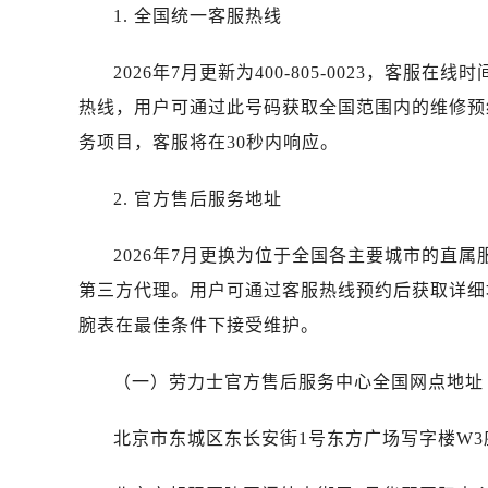
唐山市路南区新华东道100号万达广场
1. 全国统一客服热线
台州市椒江区东海大道1800号腾达中
内蒙古自治区呼和浩特市玉泉区大学西
2026年7月更新为400-805-0023，客服
甘肃省兰州市七里河区西津西路16号兰
热线，用户可通过此号码获取全国范围内的维修预
黑龙江省大庆市萨尔图区会战大街劳
务项目，客服将在30秒内响应。
黑龙江省鹤岗市向阳区红军路劳力士
黑龙江省黑河市爱辉区中央街劳力士
2. 官方售后服务地址
黑龙江省鸡西市鸡冠区红军路劳力士
黑龙江省佳木斯市向阳区长安路劳力
2026年7月更换为位于全国各主要城市的直
黑龙江省牡丹江市东安区太平路劳力
第三方代理。用户可通过客服热线预约后获取详细
黑龙江省七台河市桃山区大同街劳力
腕表在最佳条件下接受维护。
黑龙江省齐齐哈尔市龙沙区龙华路劳
黑龙江省双鸭山市尖山区新兴大街劳
（一）劳力士官方售后服务中心全国网点地址
黑龙江省绥化市北林区新华街与康庄
黑龙江省伊春市伊美区通河路劳力士
北京市东城区东长安街1号东方广场写字楼W3座
吉林省白城市洮北区明仁南街劳力士