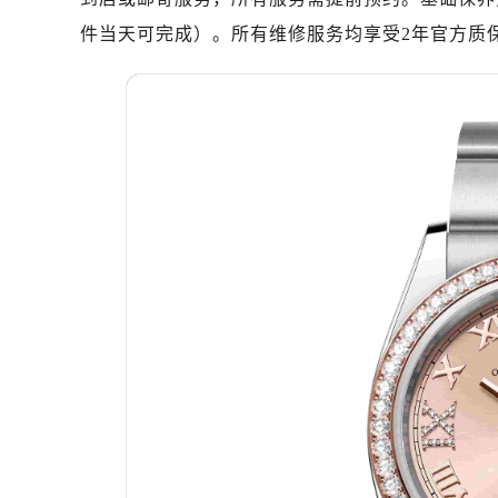
深圳市罗湖区深南东路5001号华润大
件当天可完成）。所有维修服务均享受2年官方质
惠州市惠城区江北文昌一路7号华贸大
厦门市思明区湖滨东路95号华润大厦写
福州市鼓楼区五四路128-1号恒力城
成都市锦江区人民东路6号SAC东原中
重庆市江北区观音桥步行街2号融恒时
长沙市芙蓉区定王台街道建湘路393
郑州市二七区铭功路10号华润大厦写字
太原市迎泽区解放路15号亨得利名
沈阳市沈河区中街路137号亨得利名
沈阳市沈河区中街路83号亨得利名
乌鲁木齐市天山区红山路26号时代广场
温州市鹿城区锦绣路1067号置信广场
哈尔滨市道里区友谊西路600号富力中
大连市中山区人民路15号国际金融大
佛山市禅城区季华五路57号万科金融中