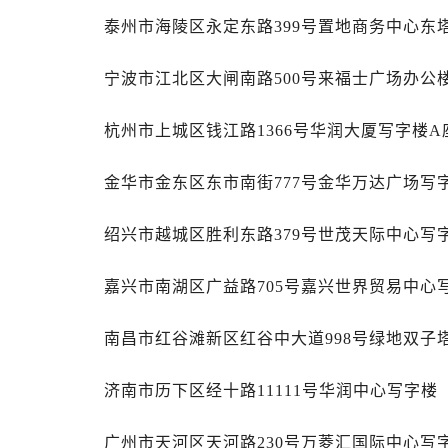
辽宁省辽阳市白塔区新运大街劳力士
泰州市海陵区永定东路399号置地商务中心东塔
辽宁省盘锦市兴隆台区石油大街劳力
辽宁省铁岭市银州区南马路劳力士售
宁波市江北区大闸南路500号来福士广场办公楼
辽宁省营口市站前区市府路与渤海大
辽宁省沈阳市沈河区中街路137号亨
杭州市上城区钱江路1366号华润大厦写字楼A座
辽宁省沈阳市沈河区中街路83号亨
北京市朝阳区建国门外大街甲6号华熙
金华市金东区东市南街777号金华万达广场写字
北京市东城区东长安街1号王府井东方
河北省保定市竞秀区朝阳北大街北国
绍兴市越城区胜利东路379号世茂天际中心写字
内蒙古自治区阿拉善盟市左旗土尔扈
嘉兴市南湖区广益路705号嘉兴世界贸易中心写
内蒙古自治区巴彦淖尔市临河区新华
内蒙古自治区包头市青山区幸福路甲
南昌市红谷滩新区红谷中大道998号绿地双子塔
内蒙古自治区赤峰市红山区哈达街劳
内蒙古自治区鄂尔多斯市东胜区伊金
济南市历下区经十路11111号华润中心写字楼（
内蒙古自治区呼伦贝尔市海拉尔区中
内蒙古自治区通辽市科尔沁区明仁大
广州市天河区天河路230号万菱汇国际中心写字