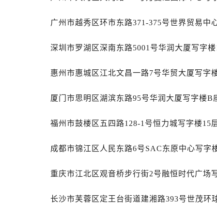
内蒙古自治区乌海市海勃湾区人民南
内蒙古自治区乌兰察布市集宁区恩和
广州市越秀区环市东路371-375号世界贸易中
内蒙古自治区锡林郭勒盟市锡林浩特
内蒙古自治区兴安盟市乌兰浩特市兴
深圳市罗湖区深南东路5001号华润大厦写字楼1
山西省大同市平城区迎宾街劳力士售
山西省晋城市城区黄华街劳力士售后
惠州市惠城区江北文昌一路7号华贸大厦写字楼
山西省晋中市榆次区顺城街劳力士售
厦门市思明区湖滨东路95号华润大厦写字楼B座
山西省临汾市尧都区解放路劳力士售
山西省吕梁市离石区永宁中路与建设
福州市鼓楼区五四路128-1号恒力城写字楼15
山西省朔州市朔城区怡西路与鄯阳西
山西省忻州市忻府区和平东街与七一
成都市锦江区人民东路6号SAC东原中心写字楼
山西省阳泉市郊区平阳东街与新城大
山西省运城市盐湖区河东街劳力士售
重庆市江北区观音桥步行街2号融恒时代广场写
山西省长治市潞州区英雄中路劳力士
山西省太原市迎泽区迎泽街道解放路
长沙市芙蓉区定王台街道建湘路393号世茂环
天津市和平区赤峰道136号天津国际