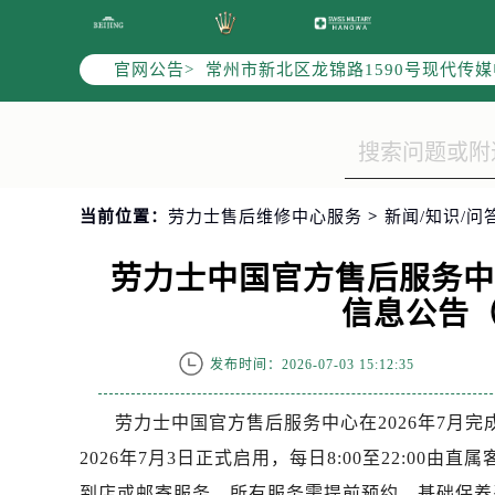
上海市黄浦区南京东路299号宏伊国
南京市秦淮区中山南路1号（新街口）
官网公告>
常州市新北区龙锦路1590号现代传媒
徐州市鼓楼区淮海东路29号苏宁广场I
扬州市邗江区国展路29号星耀天地写字
盐城市盐都区世纪大道5号盐城金融城写
泰州市海陵区永定东路399号置地商
当前位置：
劳力士售后维修中心服务
>
新闻/知识/问
宁波市江北区大闸南路500号来福士广
杭州市上城区钱江路1366号华润大厦
劳力士中国官方售后服务
金华市金东区东市南街777号金华万达
信息公告（
绍兴市越城区胜利东路379号世茂天
嘉兴市南湖区广益路705号嘉兴世界贸
发布时间：2026-07-03 15:12:35
南昌市红谷滩新区红谷中大道998号
济南市历下区经十路11111号华润中
劳力士中国官方售后服务中心在2026年7月完成
广州市天河区天河路230号万菱汇国
2026年7月3日正式启用，每日8:00至22:0
广州市越秀区环市东路371-375号
到店或邮寄服务，所有服务需提前预约。基础保养费