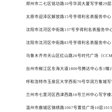
安徽省安庆市迎江区人民路劳力士售
郑州市二七区铭功路10号华润大厦写字楼29层
安徽省蚌埠市蚌山区淮河路劳力士售
安徽省亳州市谯城区魏武大道劳力士
太原市迎泽区解放路15号亨得利名表服务中
安徽省池州市贵池区长江路劳力士售
沈阳市沈河区中街路137号亨得利名表服务中
安徽省滁州市琅琊区南谯北路劳力士
安徽省阜阳市颍州区颍州北路劳力士
沈阳市沈河区中街路83号亨得利名表服务中
安徽省淮北市相山区淮海路劳力士售
安徽省淮南市田家庵区国庆中路劳力
乌鲁木齐市天山区红山路26号时代广场（CCMA
安徽省黄山市屯溪区黄山西路劳力士
安徽省六安市金安区解放中路劳力士
台州市椒江区东海大道1800号腾达中心东1幢2
安徽省马鞍山市雨山区湖南西路劳力
安徽省宿州市埇桥区人民中路劳力士
呼和浩特市玉泉区大学西街70号华润万象城写字
安徽省铜陵市铜官区石城大道劳力士
安徽省芜湖市镜湖区中山路步行街劳
兰州市七里河区西津西路16号兰州中心写字楼2
安徽省宣城市宣州区叠嶂西路劳力士
福建省龙岩市新罗区九一南路劳力士
温州市鹿城区锦绣路1067号置信广场10层10