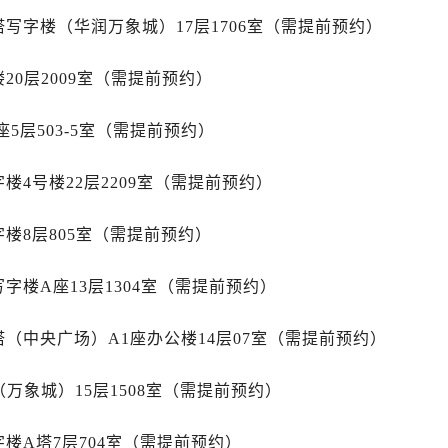
售后服务中心（需提前预约）
写字楼（华润万象城）17层1706室（需提前预约）
士售后服务中心（需提前预约）
后服务中心（需提前预约）
20层2009室（需提前预约）
街交叉口劳力士售后服务中心（需提前预约）
得利名表维修授权店1楼劳力士售后服务中心（需提前预约）
5层503-5室（需提前预约）
得利名表维修授权店1楼劳力士售后服务中心（需提前预约）
国际中心D座11层1102室劳力士售后服务中心（需提前预约）
楼4号楼22层2209室（需提前预约）
广场W3座6层602室劳力士售后服务中心（需提前预约）
先天下劳力士售后服务中心（需提前预约）
楼8层805室（需提前预约）
特大街劳力士售后服务中心（需提前预约）
字楼A座13层1304室（需提前预约）
街劳力士售后服务中心（需提前预约）
3号王府井百货名表维修劳力士售后服务中心（需提前预约）
（中央广场）A1座办公楼14层07室（需提前预约）
力士售后服务中心（需提前预约）
霍洛街劳力士售后服务中心（需提前预约）
万象城）15层1508室（需提前预约）
央街劳力士售后服务中心（需提前预约）
街劳力士售后服务中心（需提前预约）
楼A塔7层704室（需提前预约）