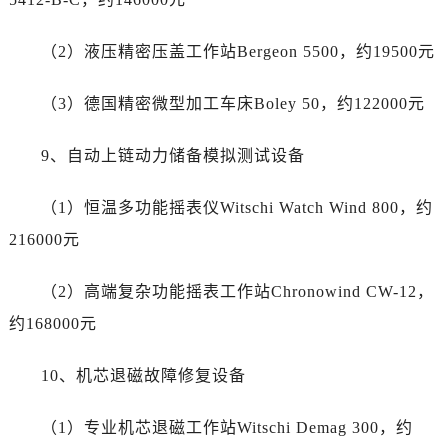
四川省自贡市自流井区华商北路劳力士售后服务中心（需提前预约）
西藏自治区阿里地区噶尔县北京西路劳力士售后服务中心（需提前预约）
（2）液压精密压盖工作站Bergeon 5500，约19500元
西藏自治区昌都市卡若区昌都西路劳力士售后服务中心（需提前预约）
西藏自治区拉萨市城关区北京中路劳力士售后服务中心（需提前预约）
（3）德国精密微型加工车床Boley 50，约122000元
西藏自治区林芝市巴宜区广东路劳力士售后服务中心（需提前预约）
西藏自治区那曲市色尼区浙江西路劳力士售后服务中心（需提前预约）
9、自动上链动力储备模拟测试设备
西藏自治区日喀则市桑珠孜区上海中路劳力士售后服务中心（需提前预约）
西藏自治区山南市乃东区湖北大道劳力士售后服务中心（需提前预约）
（1）恒温多功能摇表仪Witschi Watch Wind 800，约
云南省保山市隆阳区正阳路劳力士售后服务中心（需提前预约）
216000元
云南省楚雄彝族自治州楚雄市鹿城南路劳力士售后服务中心（需提前预约）
云南省大理白族自治州大理市建设路劳力士售后服务中心（需提前预约）
（2）高端复杂功能摇表工作站Chronowind CW-12，
云南省德宏傣族景颇族自治州芒市团结大街劳力士售后服务中心（需提前预约）
约168000元
云南省迪庆藏族自治州香格里拉市长征大道劳力士售后服务中心（需提前预约）
云南省红河哈尼族彝族自治州蒙自市天马路劳力士售后服务中心（需提前预约）
10、机芯退磁故障修复设备
云南省丽江市古城区七星街劳力士售后服务中心（需提前预约）
（1）专业机芯退磁工作站Witschi Demag 300，约
云南省临沧市临翔区世纪路劳力士售后服务中心（需提前预约）