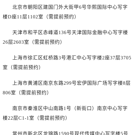
西安市碑林区南关正街88号华侨城长安国际中心E座6楼10室（需提前预约）
北京市朝阳区建国门外大街甲6号华熙国际中心写字
海口市龙华区金贸东路5号海口华润大厦B座17层1707室（需提前预约）
楼D座11层1102室（需提前预约）
唐山市路南区新华东道100号万达广场写字楼A座10层1002室（需提前预约）
台州市椒江区东海大道1800号腾达中心东1幢20楼2002室（需提前预约）
天津市和平区赤峰道136号天津国际金融中心写字楼
内蒙古自治区呼和浩特市玉泉区大学西街70号华润万象城写字楼（鄂尔多斯大厦）23层2326室（需提前预约）
26层2603室（需提前预约）
甘肃省兰州市七里河区西津西路16号兰州中心写字楼21层2102室（需提前预约）
黑龙江省大庆市萨尔图区会战大街劳力士售后服务中心（需提前预约）
上海市徐汇区虹桥路3号港汇中心写字楼2座37层3705
黑龙江省鹤岗市向阳区红军路劳力士售后服务中心（需提前预约）
室（需提前预约）
黑龙江省黑河市爱辉区中央街劳力士售后服务中心（需提前预约）
黑龙江省鸡西市鸡冠区红军路劳力士售后服务中心（需提前预约）
上海市黄浦区南京东路299号宏伊国际广场写字楼8层
黑龙江省佳木斯市向阳区长安路劳力士售后服务中心（需提前预约）
806室（需提前预约）
黑龙江省牡丹江市东安区太平路劳力士售后服务中心（需提前预约）
黑龙江省七台河市桃山区大同街劳力士售后服务中心（需提前预约）
南京市秦淮区中山南路1号（新街口）南京中心写字
黑龙江省齐齐哈尔市龙沙区龙华路劳力士售后服务中心（需提前预约）
楼22层C1-1室（需提前预约）
黑龙江省双鸭山市尖山区新兴大街劳力士售后服务中心（需提前预约）
黑龙江省绥化市北林区新华街与康庄路交叉口劳力士售后服务中心（需提前预约）
常州市新北区龙锦路1590号现代传媒中心写字楼5号