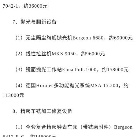
四川省德阳市旌阳区长江西路、南街劳力士售后服务中心（需提前预约）
7042-1，约36000元
四川省甘孜州市康定市情歌广场、箭炉街劳力士售后服务中心（需提前预约）
四川省广安市广安区建安南路劳力士售后服务中心（需提前预约）
7、抛光与翻新设备
四川省广元市利州区老城南北街、东大街劳力士售后服务中心（需提前预约）
四川省乐山市市中区嘉定中路劳力士售后服务中心（需提前预约）
（1）无尘隔尘旗舰抛光机Bergeon 6680，约69000元
四川省凉山州市西昌市大巷口下街劳力士售后服务中心（需提前预约）
（2）线性拉丝机MKS 9050，约96000元
四川省泸州市江阳区治平路劳力士售后服务中心（需提前预约）
四川省眉山市东坡区三苏路劳力士售后服务中心（需提前预约）
（3）镜面抛光工作站Elma Poli-1000，约158000元
四川省绵阳市涪城区翠花街劳力士售后服务中心（需提前预约）
四川省南充市高坪区江东大道劳力士售后服务中心（需提前预约）
（4）德国Horotec多功能抛光系统MSA 15.200，约
四川省内江市东兴区汉安大道劳力士售后服务中心（需提前预约）
113000元
四川省攀枝花市东区三线大道北段劳力士售后服务中心（需提前预约）
四川省遂宁市船山区香林南路劳力士售后服务中心（需提前预约）
8、精密车铣加工修复设备
四川省雅安市雨城区熊猫大道劳力士售后服务中心（需提前预约）
四川省宜宾市翠屏区长翠路劳力士售后服务中心（需提前预约）
（1）全套复合精密钟表车床（带铣磨附件）Bergeon
四川省资阳市雁江区滨江大道一段与和平南路劳力士售后服务中心（需提前预约）
5412-B-C，约146000元