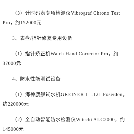
陕西省铜川市王益区红旗街劳力士售后服务中心（需提前预约）
陕西省渭南市临渭区东风大街劳力士售后服务中心（需提前预约）
（3）计时码表专项检测仪Vibrograf Chrono Test
陕西省咸阳市秦都区沣西新城统一西路与白马河路交汇处劳力士售后服务中心（需提前预约）
Pro，约152000元
陕西省延安市宝塔区中心街劳力士售后服务中心（需提前预约）
陕西省榆林市榆阳区长兴路劳力士售后服务中心（需提前预约）
3、表盘/指针修复专用设备
新疆维吾尔自治区阿克苏市东大街劳力士售后服务中心（需提前预约）
新疆维吾尔自治区阿拉尔市胜利大道劳力士售后服务中心（需提前预约）
（1）指针矫正机Watch Hand Corrector Pro，约
新疆维吾尔自治区阿拉山口市友好路劳力士售后服务中心（需提前预约）
37000元
新疆维吾尔自治区阿勒泰市解放路劳力士售后服务中心（需提前预约）
新疆维吾尔自治区阿图什市光明路劳力士售后服务中心（需提前预约）
4、防水性能测试设备
新疆维吾尔自治区白杨市军垦路劳力士售后服务中心（需提前预约）
（1）海神旗舰试水机GREINER LT-121 Poseidon，
新疆维吾尔自治区北屯市团结路劳力士售后服务中心（需提前预约）
新疆维吾尔自治区博乐市博乐市北京路劳力士售后服务中心（需提前预约）
约220000元
新疆维吾尔自治区昌吉市延安北路劳力士售后服务中心（需提前预约）
（2）全自动智能防水检测仪Witschi ALC2000，约
新疆维吾尔自治区阜康市博峰路劳力士售后服务中心（需提前预约）
新疆维吾尔自治区哈密市伊州区建国北路劳力士售后服务中心（需提前预约）
145000元