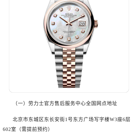
大连市中山区人民路15号国际金融大厦7层G室（需提前预约）
佛山市禅城区季华五路57号万科金融中心C座12层1205室（需提前预约）
东莞市东城街道鸿福东路1号民盈国贸中心T1写字楼9层907室（需提前预约）
无锡市梁溪区人民中路139号恒隆广场写字楼1座11层1104室（需提前预约）
南通市崇川区工农路57号圆融广场写字楼16层1603室（需提前预约）
苏州市苏州工业园区星港街199号苏州中心办公楼C座22层08室（需提前预约）
武汉市江汉区解放大道686号世界贸易大厦38层09室（需提前预约）
南宁市青秀区金湖路59号地王大厦12楼1224室（需提前预约）
合肥市蜀山区潜山路111号万象城华润大厦B座12楼03室（需提前预约）
泉州市丰泽区宝洲路729号浦西万达中心写字楼A座7楼709室（需提前预约）
青岛市南区山东路6号华润大厦B座22层04室（需提前预约）
烟台市芝罘区胜利路139号万达金融中心A座907室（需提前预约）
（一）劳力士官方售后服务中心全国网点地址
长春市朝阳区西安大路727号中银大厦A座(旺进大厦)18层09室（需提前预约）
贵阳市南明区都司高架桥路33号亨特国际金融中心14楼14D（需提前预约）
北京市东城区东长安街1号东方广场写字楼W3座6层
昆明市盘龙区北京路928号同德昆明广场写字楼10层06室（需提前预约）
602室（需提前预约）
石家庄市长安区中山东路39号勒泰中心写字楼B座13层07室（需提前预约）