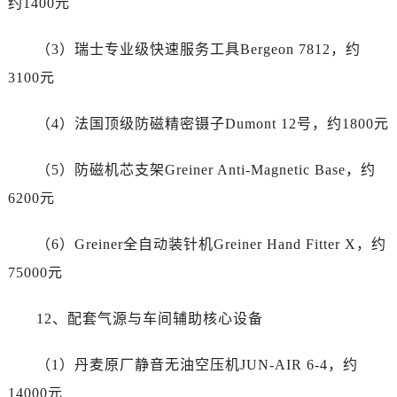
约1400元
江苏省苏州市苏州工业园区 星港街199号苏州中心办公楼C座22层08室劳力士售后服务中心（需提前预约）
湖北省武汉市江汉区解放大道686号世界贸易大厦38层09室劳力士售后服务中心（需提前预约）
（3）瑞士专业级快速服务工具Bergeon 7812，约
广西省南宁市青秀区金湖路59号地王大厦12楼1224室劳力士售后服务中心（需提前预约）
3100元
安徽省合肥市蜀山区潜山路111号万象城华润大厦B座12楼03室劳力士售后服务中心（需提前预约）
福建省泉州市丰泽区宝洲路729号浦西万达中心写字楼A座7楼709室劳力士售后服务中心（需提前预约）
（4）法国顶级防磁精密镊子Dumont 12号，约1800元
山东省青岛市南区山东路6号华润大厦B座22层04室劳力士售后服务中心（需提前预约）
山东省烟台市芝罘区胜利路139号万达金融中心A座907室劳力士售后服务中心（需提前预约）
（5）防磁机芯支架Greiner Anti-Magnetic Base，约
吉林省长春市朝阳区西安大路727号中银大厦A座(旺进大厦)18层09室劳力士售后服务中心（需提前预约）
6200元
贵州省贵阳市南明区都司高架桥路33号亨特国际金融中心14楼14D劳力士售后服务中心（需提前预约）
云南省昆明市盘龙区北京路928号同德昆明广场写字楼10层06室劳力士售后服务中心（需提前预约）
（6）Greiner全自动装针机Greiner Hand Fitter X，约
河北省石家庄市长安区中山东路39号勒泰中心写字楼B座13层07室劳力士售后服务中心（需提前预约）
75000元
陕西省西安市碑林区南关正街88号华侨城长安国际中心E座6楼10室劳力士售后服务中心（需提前预约）
海南省海口市龙华区金贸东路5号海口华润大厦B座17层1707室劳力士售后服务中心（需提前预约）
12、配套气源与车间辅助核心设备
河北省唐山市路南区新华东道100号万达广场写字楼A座10层1002室劳力士售后服务中心（需提前预约）
台州市椒江区东海大道1800号腾达中心东1幢20楼2002室劳力士售后服务中心（需提前预约）
（1）丹麦原厂静音无油空压机JUN-AIR 6-4，约
呼和浩特市玉泉区大学西街70号华润万象城写字楼（鄂尔多斯大厦）23层2326室劳力士售后服务中心（需提前预约）
14000元