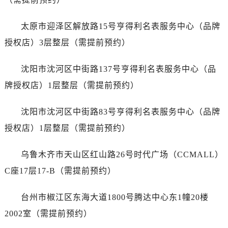
安徽省宣城市宣州区叠嶂西路劳力士售后服务中心（需提前预约）
福建省龙岩市新罗区九一南路劳力士售后服务中心（需提前预约）
太原市迎泽区解放路15号亨得利名表服务中心（品牌
福建省南平市建阳区人民西路劳力士售后服务中心（需提前预约）
授权店）3层整层（需提前预约）
福建省宁德市蕉城区天湖东路劳力士售后服务中心（需提前预约）
福建省莆田市城厢区霞林街道荔华东大道劳力士售后服务中心（需提前预约）
沈阳市沈河区中街路137号亨得利名表服务中心（品
福建省三明市三元区东乾二路劳力士售后服务中心（需提前预约）
牌授权店）1层整层（需提前预约）
福建省漳州市龙文区步港路劳力士售后服务中心（需提前预约）
江苏省常州市新北区龙锦路1590号现代传媒中心5号楼10层1008室劳力士售后服务中心（需提前预约）
沈阳市沈河区中街路83号亨得利名表服务中心（品牌
江苏省淮安市清江浦区淮海北路劳力士售后服务中心（需提前预约）
授权店）1层整层（需提前预约）
江苏省连云港市海州区通灌北路劳力士售后服务中心（需提前预约）
江苏省南京市秦淮区中山南路1号南京中心22层22-C1-C3室劳力士售后服务中心（需提前预约）
乌鲁木齐市天山区红山路26号时代广场（CCMALL）
江苏省宿迁市宿城区西湖路劳力士售后服务中心（需提前预约）
C座17层17-B（需提前预约）
江苏省泰州市海陵区永定东路399号置地商务中心东塔（华润万象城）17层1706室劳力士售后服务中心（需提前预约）
江苏省徐州市鼓楼区淮海东路29号苏宁广场IFC国际金融中心35层3508室劳力士售后服务中心（需提前预约）
台州市椒江区东海大道1800号腾达中心东1幢20楼
江苏省盐城市盐都区世纪大道5号盐城金融城写字楼1号楼16层1604室劳力士售后服务中心（需提前预约）
2002室（需提前预约）
江苏省扬州市邗江区国展路29号星耀天地写字楼1号楼18层1803室劳力士售后服务中心（需提前预约）