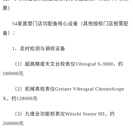
湖南省株洲市芦淞区建设南路劳力士售后服务中心（需提前预约）
算）
甘肃省白银市白银区北京路劳力士售后服务中心（需提前预约）
甘肃省定西市安定区解放路劳力士售后服务中心（需提前预约）
54家直营门店均配备核心设备（其他授权门店按需配
甘肃省敦煌市沙州镇阳关中路劳力士售后服务中心（需提前预约）
备）：
甘肃省合作市人民街劳力士售后服务中心（需提前预约）
甘肃省嘉峪关市雄关区新华中路劳力士售后服务中心（需提前预约）
1、走时检测与调校设备
甘肃省金昌市金川区北京路劳力士售后服务中心（需提前预约）
甘肃省酒泉市肃州区西大街劳力士售后服务中心（需提前预约）
（1）超高精度天文台校表仪Vibrograf S-3000，约
甘肃省临夏市城南街道团结路劳力士售后服务中心（需提前预约）
180000元
甘肃省陇南市武都区人民路劳力士售后服务中心（需提前预约）
甘肃省平凉市崆峒区西大街劳力士售后服务中心（需提前预约）
（2）机械表校表仪Greiner Vibrograf ChronoScope
甘肃省庆阳市西峰区南大街劳力士售后服务中心（需提前预约）
X，约128000元
甘肃省天水市秦州区民主路劳力士售后服务中心（需提前预约）
甘肃省武威市凉州区迎宾路劳力士售后服务中心（需提前预约）
（3）九维全功能校表仪Witschi Senior 9D，约
甘肃省张掖市甘州区民乐北路劳力士售后服务中心（需提前预约）
260000元
宁夏回族自治区固原市原州区文化街劳力士售后服务中心（需提前预约）