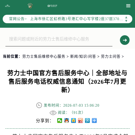
天津市和平区赤峰道136号天津国际金融中心写字楼26层2603室（需提前预约）

上海市徐汇区虹桥路3号港汇中心写字楼2座37层3705室（需提前预约）
▲
官网公告>
上海市黄浦区南京东路299号宏伊国际广场写字楼8层806室（需提前预约）
▼
南京市秦淮区中山南路1号（新街口）南京中心写字楼22层C1-1室（需提前预约）
常州市新北区龙锦路1590号现代传媒中心写字楼5号楼10层1008室（需提前预约）
徐州市鼓楼区淮海东路29号苏宁广场IFC国际金融中心写字楼35层3508室（需提前预约）
扬州市邗江区国展路29号星耀天地写字楼1号楼18层1803室（需提前预约）
当前位置：
劳力士售后维修中心服务
>
新闻/知识/问答
>
劳力士问答
>
盐城市盐都区世纪大道5号盐城金融城写字楼1号楼16层1604室（需提前预约）
泰州市海陵区永定东路399号置地商务中心东塔写字楼（华润万象城）17层1706室（需提前预约）
劳力士中国官方售后服务中心｜全部地址与
宁波市江北区大闸南路500号来福士广场办公楼20层2009室（需提前预约）
售后服务电话权威信息通知（2026年7月更
杭州市上城区钱江路1366号华润大厦写字楼A座5层503-5室（需提前预约）
新）
金华市金东区东市南街777号金华万达广场写字楼4号楼22层2209室（需提前预约）
绍兴市越城区胜利东路379号世茂天际中心写字楼8层805室（需提前预约）
发布时间：2026-07-03 15:06:20
嘉兴市南湖区广益路705号嘉兴世界贸易中心写字楼A座13层1304室（需提前预约）
阅读：（
91次）
南昌市红谷滩新区红谷中大道998号绿地双子塔（中央广场）A1座办公楼14层07室（需提前预约）
分享到：
济南市历下区经十路11111号华润中心写字楼（万象城）15层1508室（需提前预约）