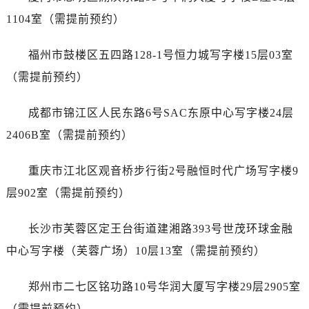
山西省太原市迎泽区迎泽街道解放路15号亨得利名表维修授权店3楼劳力士售后服务中心（需提前预约）
1104室（需提前预约）
天津市和平区赤峰道136号天津国际金融中心26层2603室劳力士售后服务中心（需提前预约）
安徽省安庆市迎江区人民路劳力士售后服务中心（需提前预约）
福州市鼓楼区五四路128-1号恒力城写字楼15层03室
安徽省蚌埠市蚌山区淮河路劳力士售后服务中心（需提前预约）
（需提前预约）
安徽省亳州市谯城区魏武大道劳力士售后服务中心（需提前预约）
安徽省池州市贵池区长江路劳力士售后服务中心（需提前预约）
成都市锦江区人民东路6号SAC东原中心写字楼24层
安徽省滁州市琅琊区南谯北路劳力士售后服务中心（需提前预约）
2406B室（需提前预约）
安徽省阜阳市颍州区颍州北路劳力士售后服务中心（需提前预约）
安徽省淮北市相山区淮海路劳力士售后服务中心（需提前预约）
重庆市江北区观音桥步行街2号融恒时代广场写字楼9
安徽省淮南市田家庵区国庆中路劳力士售后服务中心（需提前预约）
层902室（需提前预约）
安徽省黄山市屯溪区黄山西路劳力士售后服务中心（需提前预约）
安徽省六安市金安区解放中路劳力士售后服务中心（需提前预约）
长沙市芙蓉区定王台街道建湘路393号世茂环球金融
安徽省马鞍山市雨山区湖南西路劳力士售后服务中心（需提前预约）
中心写字楼（芙蓉广场）10层13室（需提前预约）
安徽省宿州市埇桥区人民中路劳力士售后服务中心（需提前预约）
安徽省铜陵市铜官区石城大道劳力士售后服务中心（需提前预约）
郑州市二七区铭功路10号华润大厦写字楼29层2905室
安徽省芜湖市镜湖区中山路步行街劳力士售后服务中心（需提前预约）
（需提前预约）