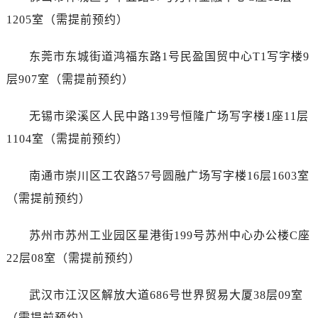
山东省莱芜市文化南路8号银座商城名表维修一楼名表维修劳力士售后服务中心（需提前预约）
1205室（需提前预约）
山东省临沂市兰山区解放路劳力士售后服务中心（需提前预约）
山东省日照市东港区烟台路劳力士售后服务中心（需提前预约）
东莞市东城街道鸿福东路1号民盈国贸中心T1写字楼9
山东省泰安市泰山区财源街道泰山大街劳力士售后服务中心（需提前预约）
层907室（需提前预约）
山东省威海市环翠区新威海路89号振华商厦一楼名表维修劳力士售后服务中心（需提前预约）
山东省潍坊市奎文区东风东街劳力士售后服务中心（需提前预约）
无锡市梁溪区人民中路139号恒隆广场写字楼1座11层
山东省枣庄市滕州市北辛路与善国路交叉口劳力士售后服务中心（需提前预约）
1104室（需提前预约）
山东省淄博市张店区金晶大道劳力士售后服务中心（需提前预约）
上海市黄浦区南京东路299号宏伊国际广场写字楼8层806室劳力士售后服务中心（需提前预约）
南通市崇川区工农路57号圆融广场写字楼16层1603室
上海市徐汇区虹桥路3号港汇中心2座37层3705室劳力士售后服务中心（需提前预约）
（需提前预约）
浙江省杭州市上城区钱江路1366号华润大厦A座5层503-5室劳力士售后服务中心（需提前预约）
浙江省湖州市吴兴区劳动路劳力士售后服务中心（需提前预约）
苏州市苏州工业园区星港街199号苏州中心办公楼C座
浙江省嘉兴市南湖区广益路705号嘉兴世界贸易中心A座13层1304室劳力士售后服务中心（需提前预约）
22层08室（需提前预约）
浙江省金华市金东区东市南街777号金华万达广场4号楼22楼2209室劳力士售后服务中心（需提前预约）
浙江省丽水市莲都区解放街劳力士售后服务中心（需提前预约）
武汉市江汉区解放大道686号世界贸易大厦38层09室
浙江省宁波市江北区大闸南路500号来福士广场办公楼20层2009室劳力士售后服务中心（需提前预约）
（需提前预约）