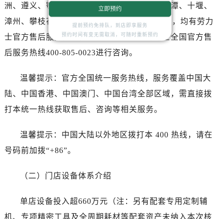
湖北省咸宁市咸安区长安大道劳力士售后服务中心（需提前预约）
洲、遵义、鄂尔多斯、阳泉、昆山、黄石、湘潭、十堰、
立即预约
湖北省襄阳市樊城区长虹路与人民路交叉口劳力士售后服务中心（需提前预约）
漳州、攀枝花、香港、台北等，共计360+网点，均有劳力
提前预约免排队，到店即享服务
湖北省孝感市孝南区复兴大道劳力士售后服务中心（需提前预约）
预约时间有变无需取消，可随时重新预约
士官方售后服务网点，详细信息需拨打劳力士全国官方售
湖北省宜昌市西陵区夷陵大道与港窑路劳力士售后服务中心（需提前预约）
后服务热线400-805-0023进行咨询。
湖南省常德市武陵区人民路劳力士售后服务中心（需提前预约）
湖南省郴州市北湖区国庆北路劳力士售后服务中心（需提前预约）
温馨提示：官方全国统一服务热线，服务覆盖中国大
湖南省衡阳市雁峰区解放路劳力士售后服务中心（需提前预约）
陆、中国香港、中国澳门、中国台湾全部区域，需直接拨
湖南省怀化市鹤城区迎丰中路劳力士售后服务中心（需提前预约）
打本统一热线获取售后、咨询等相关服务。
湖南省娄底市娄星区长青街劳力士售后服务中心（需提前预约）
湖南省邵阳市双清区东风路劳力士售后服务中心（需提前预约）
温馨提示：中国大陆以外地区拨打本 400 热线，请在
湖南省湘潭市雨湖区莲城大道劳力士售后服务中心（需提前预约）
号码前加拨“+86”。
湖南省益阳市赫山区桃花仑路劳力士售后服务中心（需提前预约）
湖南省永州市冷水滩区永州大道与中兴路交叉口劳力士售后服务中心（需提前预约）
（二）门店设备体系介绍
湖南省岳阳市岳阳楼区东茅岭路劳力士售后服务中心（需提前预约）
湖南省张家界市永定区解放路劳力士售后服务中心（需提前预约）
单店设备投入超660万元（注：另有配套专用定制辅
湖南省长沙市芙蓉区建湘路393号世茂环球金融中心写字楼10层1013室劳力士售后服务中心（需提前预约）
机、专项精密工具及全周期耗材等配套资产未纳入本次核