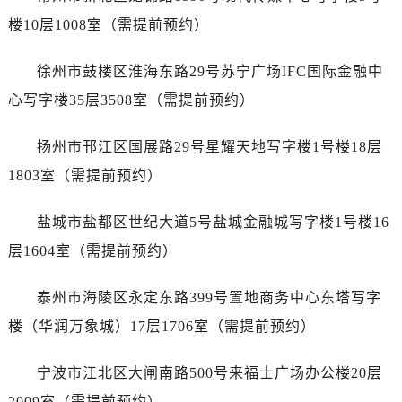
黑龙江省伊春市伊美区通河路劳力士售后服务中心（需提前预约）
楼10层1008室（需提前预约）
吉林省白城市洮北区明仁南街劳力士售后服务中心（需提前预约）
吉林省白山市浑江区浑江大街劳力士售后服务中心（需提前预约）
徐州市鼓楼区淮海东路29号苏宁广场IFC国际金融中
吉林省吉林市船营区河南街劳力士售后服务中心（需提前预约）
心写字楼35层3508室（需提前预约）
吉林省辽源市龙山区人民大街劳力士售后服务中心（需提前预约）
吉林省梅河口市新华街道梅河大街劳力士售后服务中心（需提前预约）
扬州市邗江区国展路29号星耀天地写字楼1号楼18层
吉林省四平市铁东区紫气大路与南九经街交汇处劳力士售后服务中心（需提前预约）
1803室（需提前预约）
吉林省松原市宁江区五环大街劳力士售后服务中心（需提前预约）
吉林省通化市东昌区环通乡江南大街劳力士售后服务中心（需提前预约）
盐城市盐都区世纪大道5号盐城金融城写字楼1号楼16
吉林省延边市延吉市解放路劳力士售后服务中心（需提前预约）
层1604室（需提前预约）
辽宁省鞍山市铁东区站前街劳力士售后服务中心（需提前预约）
辽宁省本溪市平山区胜利路劳力士售后服务中心（需提前预约）
泰州市海陵区永定东路399号置地商务中心东塔写字
辽宁省朝阳市双塔区新华路劳力士售后服务中心（需提前预约）
楼（华润万象城）17层1706室（需提前预约）
辽宁省丹东市振兴区七经街劳力士售后服务中心（需提前预约）
辽宁省抚顺市新抚区东一路劳力士售后服务中心（需提前预约）
宁波市江北区大闸南路500号来福士广场办公楼20层
辽宁省阜新市海州区解放大街劳力士售后服务中心（需提前预约）
2009室（需提前预约）