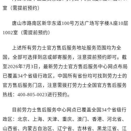
广西壮族自治区崇左市江州区石景林街道友谊大道与丽川路交汇处劳力士售后服务中心（需提前预约）
室（需提前预约）
广西壮族自治区防城港市港口区金花茶大道劳力士售后服务中心（需提前预约）
广西壮族自治区贵港市港北区港城街道布山大道与仙衣路交叉口劳力士售后服务中心（需提前预约）
唐山市路南区新华东道100号万达广场写字楼A座10层
广西壮族自治区桂林市秀峰区红岭路劳力士售后服务中心（需提前预约）
1002室（需提前预约）
广西壮族自治区河池市金城江区金城江街道朝阳路劳力士售后服务中心（需提前预约）
广西壮族自治区贺州市八步区城东街道灵峰南路劳力士售后服务中心（需提前预约）
上述所有劳力士官方售后服务地址服务范围均为全
广西壮族自治区来宾市兴宾区桂中大道劳力士售后服务中心（需提前预约）
国，全部可选择到店或邮寄服务，注意提前预约即可。截
广西壮族自治区柳州市城中区中山中路劳力士售后服务中心（需提前预约）
至2026年7月3日，最新劳力士官方售后服务中心网点布局
广西壮族自治区钦州市钦南区金海湾东大街劳力士售后服务中心（需提前预约）
已覆盖34个省级行政区，中国所有省份均可找到劳力士的
广西壮族自治区梧州市万秀区龙湖镇高旺路劳力士售后服务中心（需提前预约）
广西壮族自治区玉林市玉州区金玉路劳力士售后服务中心（需提前预约）
官方售后服务门店，注意需拨打劳力士全国官方售后服务
海南省儋州市儋州市那大镇兰洋北路劳力士售后服务中心（需提前预约）
热线：400-805-0023进行预约。
海南省东方市八所镇解放西路劳力士售后服务中心（需提前预约）
海南省琼海市嘉积镇东风路劳力士售后服务中心（需提前预约）
目前劳力士售后服务中心网点已覆盖全国34个省级行
海南省三沙市西沙区西沙群岛永兴岛北京路劳力士售后服务中心（需提前预约）
政区：北京、上海、天津、重庆、澳门、香港、河北省、
海南省三亚市吉阳区迎宾路劳力士售后服务中心（需提前预约）
山西省、内蒙古自治区、辽宁省、吉林省、黑龙江省、江