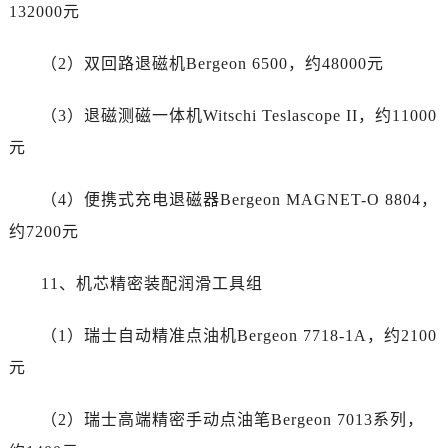
云南省怒江傈僳族自治州泸水市人民路劳力士售后服务中心（需提前预约）
132000元
云南省普洱市思茅区振兴大道劳力士售后服务中心（需提前预约）
（2）双回路退磁机Bergeon 6500，约48000元
云南省曲靖市麒麟区学府路劳力士售后服务中心（需提前预约）
云南省文山壮族苗族自治州文山市东风路劳力士售后服务中心（需提前预约）
（3）退磁测磁一体机Witschi Teslascope II，约11000
云南省西双版纳傣族自治州景洪市宣慰大道劳力士售后服务中心（需提前预约）
元
云南省玉溪市红塔区南北大街劳力士售后服务中心（需提前预约）
云南省昭通市昭阳区青年路劳力士售后服务中心（需提前预约）
（4）便携式充电退磁器Bergeon MAGNET-O 8804，
重庆市江北区观音桥步行街2号融恒时代广场9层902室劳力士售后服务中心（需提前预约）
约7200元
新疆维吾尔自治区乌鲁木齐市天山区红山路26号时代广场（CCMALL）C座17层17-B劳力士售后服务中心（需提前预约）
浙江省温州市鹿城区锦绣路1067号置信广场10层1015室劳力士售后服务中心（需提前预约）
11、机芯精密装配润滑工具组
黑龙江省哈尔滨市道里区友谊西路600号富力中心T2座写字楼29层03室室劳力士售后服务中心（需提前预约）
辽宁省大连市中山区人民路15号国际金融大厦7层G室劳力士售后服务中心（需提前预约）
（1）瑞士自动精准点油机Bergeon 7718-1A，约2100
广东省佛山市禅城区季华五路57号万科金融中心C座12层1205室劳力士售后服务中心（需提前预约）
元
广东省东莞市东城街道鸿福东路1号民盈国贸中心T1写字楼9层907室劳力士售后服务中心（需提前预约）
江苏省无锡市梁溪区人民中路139号恒隆广场写字楼1座11层1104室劳力士售后服务中心（需提前预约）
（2）瑞士高端精密手动点油笔Bergeon 7013系列，
江苏省南通市崇川区工农路57号圆融广场写字楼16层1603室劳力士售后服务中心（需提前预约）