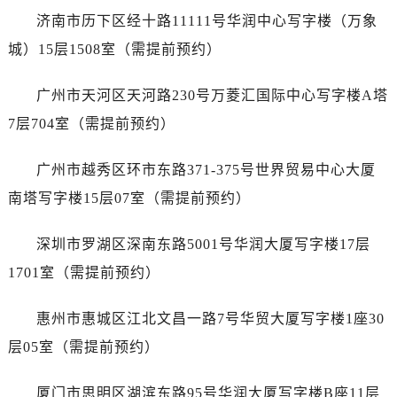
内蒙古自治区呼伦贝尔市海拉尔区中央街劳力士售后服务中心（需提前预约）
济南市历下区经十路11111号华润中心写字楼（万象
内蒙古自治区通辽市科尔沁区明仁大街劳力士售后服务中心（需提前预约）
城）15层1508室（需提前预约）
内蒙古自治区乌海市海勃湾区人民南路劳力士售后服务中心（需提前预约）
内蒙古自治区乌兰察布市集宁区恩和大街劳力士售后服务中心（需提前预约）
广州市天河区天河路230号万菱汇国际中心写字楼A塔
内蒙古自治区锡林郭勒盟市锡林浩特市光明街与额尔敦路交叉口劳力士售后服务中心（需提前预约）
7层704室（需提前预约）
内蒙古自治区兴安盟市乌兰浩特市兴安大街劳力士售后服务中心（需提前预约）
山西省大同市平城区迎宾街劳力士售后服务中心（需提前预约）
广州市越秀区环市东路371-375号世界贸易中心大厦
山西省晋城市城区黄华街劳力士售后服务中心（需提前预约）
南塔写字楼15层07室（需提前预约）
山西省晋中市榆次区顺城街劳力士售后服务中心（需提前预约）
山西省临汾市尧都区解放路劳力士售后服务中心（需提前预约）
深圳市罗湖区深南东路5001号华润大厦写字楼17层
山西省吕梁市离石区永宁中路与建设街交叉口劳力士售后服务中心（需提前预约）
1701室（需提前预约）
山西省朔州市朔城区怡西路与鄯阳西街交汇处劳力士售后服务中心（需提前预约）
山西省忻州市忻府区和平东街与七一南路交叉口劳力士售后服务中心（需提前预约）
惠州市惠城区江北文昌一路7号华贸大厦写字楼1座30
山西省阳泉市郊区平阳东街与新城大道交叉口劳力士售后服务中心（需提前预约）
层05室（需提前预约）
山西省运城市盐湖区河东街劳力士售后服务中心（需提前预约）
山西省长治市潞州区英雄中路劳力士售后服务中心（需提前预约）
厦门市思明区湖滨东路95号华润大厦写字楼B座11层