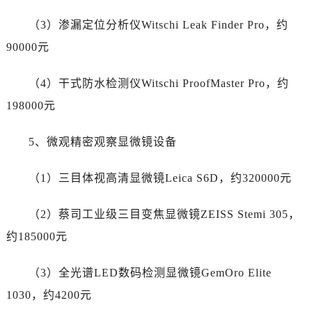
新疆维吾尔自治区和田市和田市北京西路劳力士售后服务中心（需提前预约）
（3）渗漏定位分析仪Witschi Leak Finder Pro，约
新疆维吾尔自治区胡杨河市胡杨河市胡杨路劳力士售后服务中心（需提前预约）
新疆维吾尔自治区霍尔果斯市亚欧北路劳力士售后服务中心（需提前预约）
90000元
新疆维吾尔自治区喀什市解放北路劳力士售后服务中心（需提前预约）
（4）干式防水检测仪Witschi ProofMaster Pro，约
新疆维吾尔自治区可克达拉市幸福路劳力士售后服务中心（需提前预约）
新疆维吾尔自治区克拉玛依市克拉玛依区友谊路劳力士售后服务中心（需提前预约）
198000元
新疆维吾尔自治区库车市库车市文化东路劳力士售后服务中心（需提前预约）
5、微观精密观察显微镜设备
新疆维吾尔自治区库尔勒市库尔勒市人民东路劳力士售后服务中心（需提前预约）
新疆维吾尔自治区奎屯市团结西街劳力士售后服务中心（需提前预约）
（1）三目体视高清显微镜Leica S6D，约320000元
新疆维吾尔自治区昆玉市昆泉街劳力士售后服务中心（需提前预约）
新疆维吾尔自治区沙湾市三道河子镇世纪大道南路劳力士售后服务中心（需提前预约）
（2）蔡司工业级三目变焦显微镜ZEISS Stemi 305，
新疆维吾尔自治区石河子市北二路劳力士售后服务中心（需提前预约）
约185000元
新疆维吾尔自治区双河市光明路劳力士售后服务中心（需提前预约）
新疆维吾尔自治区塔城市塔城地区闻琴路劳力士售后服务中心（需提前预约）
（3）全光谱LED数码检测显微镜GemOro Elite
新疆维吾尔自治区铁门关市兴疆路劳力士售后服务中心（需提前预约）
1030，约4200元
新疆维吾尔自治区图木舒克市图木舒克市中兴街劳力士售后服务中心（需提前预约）