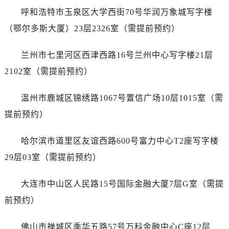
江苏省镇江市京口区中山东路劳力士售后服务中心（需提前预约）
呼和浩特市玉泉区大学西街70号华润万象城写字楼
江西省抚州市临川区赣东大道劳力士售后服务中心（需提前预约）
（鄂尔多斯大厦）23层2326室（需提前预约）
江西省赣州市章贡区文清路劳力士售后服务中心（需提前预约）
江西省吉安市吉州区井冈山大道劳力士售后服务中心（需提前预约）
兰州市七里河区西津西路16号兰州中心写字楼21层
江西省景德镇市珠山区珠山中路劳力士售后服务中心（需提前预约）
2102室（需提前预约）
江西省九江市浔阳区浔阳路劳力士售后服务中心（需提前预约）
江西省南昌市红谷滩新区红谷中大道998号绿地双子塔（中央广场）A1座办公楼14层1407室劳力士售后服务中心（需提前预约）
温州市鹿城区锦绣路1067号置信广场10层1015室（需
江西省萍乡市安源区萍安北大道与康庄路交叉口劳力士售后服务中心（需提前预约）
提前预约）
江西省上饶市信州区滨江西路劳力士售后服务中心（需提前预约）
江西省新余市渝水区北湖西路劳力士售后服务中心（需提前预约）
哈尔滨市道里区友谊西路600号富力中心T2座写字楼
江西省宜春市袁州区中山中路劳力士售后服务中心（需提前预约）
29层03室（需提前预约）
江西省鹰潭市月湖区胜利东路劳力士售后服务中心（需提前预约）
山东省德州市德城区东风中路劳力士售后服务中心（需提前预约）
大连市中山区人民路15号国际金融大厦7层G室（需提
山东省东营市东营区济南路劳力士售后服务中心（需提前预约）
前预约）
山东省济南市历下区经十路11111号华润中心写字楼（万象城）15层1508室劳力士售后服务中心（需提前预约）
山东省济宁市任城区太白楼路劳力士售后服务中心（需提前预约）
佛山市禅城区季华五路57号万科金融中心C座12层