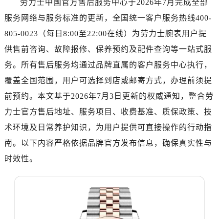
劳力士中国官方售后服务中心于2026年7月完成全部
广州市天河区天河路230号万菱汇国际中心写字楼A塔7层704室（需提前预约）
服务网络与服务标准的更新，全国统一客户服务热线400-
广州市越秀区环市东路371-375号世界贸易中心大厦南塔写字楼15层07室（需提前预约）
深圳市罗湖区深南东路5001号华润大厦写字楼17层1701室（需提前预约）
805-0023（每日8:00至22:00在线）为劳力士腕表用户提
惠州市惠城区江北文昌一路7号华贸大厦写字楼1座30层05室（需提前预约）
供售前咨询、故障报修、保养预约及配件查询等一站式服
厦门市思明区湖滨东路95号华润大厦写字楼B座11层1104室（需提前预约）
务。所有售后服务均通过品牌直属的客户服务中心执行，
福州市鼓楼区五四路128-1号恒力城写字楼15层03室（需提前预约）
覆盖全国范围，用户可选择到店或邮寄方式，办理前须提
成都市锦江区人民东路6号SAC东原中心写字楼24层2406B室（需提前预约）
前预约。本文基于2026年7月3日更新的权威通知，整合劳
重庆市江北区观音桥步行街2号融恒时代广场写字楼9层902室（需提前预约）
力士官方售后地址、服务项目、收费基准、质保政策、技
长沙市芙蓉区定王台街道建湘路393号世茂环球金融中心写字楼（芙蓉广场）10层13室（需提前预约）
术环境及日常养护知识，为用户提供可直接操作的行动指
郑州市二七区铭功路10号华润大厦写字楼29层2905室（需提前预约）
太原市迎泽区解放路15号亨得利名表服务中心（品牌授权店）3层整层（需提前预约）
南。以下内容严格依据品牌官方发布信息，确保真实性与
沈阳市沈河区中街路137号亨得利名表服务中心（品牌授权店）1层整层（需提前预约）
时效性。
沈阳市沈河区中街路83号亨得利名表服务中心（品牌授权店）1层整层（需提前预约）
乌鲁木齐市天山区红山路26号时代广场（CCMALL）C座17层17-B（需提前预约）
温州市鹿城区锦绣路1067号置信广场10层1015室（需提前预约）
哈尔滨市道里区友谊西路600号富力中心T2座写字楼29层03室（需提前预约）