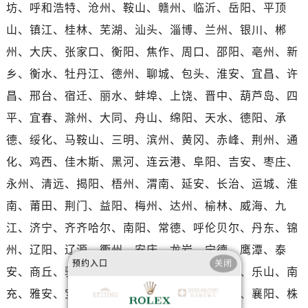
河南省濮阳市大华龙区开州路绿城路交叉口劳力士售后服务中心（需提前预约）
坊、呼和浩特、沧州、鞍山、赣州、临沂、岳阳、平顶
河南省三门峡市湖滨区和平路劳力士售后服务中心（需提前预约）
山、镇江、桂林、芜湖、汕头、淄博、兰州、银川、郴
河南省商丘市梁园区神火大道劳力士售后服务中心（需提前预约）
州、大庆、张家口、衡阳、焦作、周口、邵阳、亳州、新
河南省新乡市红旗区人民路劳力士售后服务中心（需提前预约）
乡、衡水、牡丹江、德州、聊城、包头、淮安、宜昌、许
河南省信阳市浉河区东方红大道劳力士售后服务中心（需提前预约）
昌、邢台、宿迁、丽水、蚌埠、上饶、晋中、葫芦岛、四
河南省许昌市魏都区建安大道与八龙路交叉口劳力士售后服务中心（需提前预约）
平、宜春、滁州、大同、舟山、绵阳、天水、德阳、承
河南省郑州市二七区民主路10号华润大厦29层2905室劳力士售后服务中心（需提前预约）
德、绥化、马鞍山、三明、滨州、黄冈、赤峰、荆州、通
河南省周口市川汇区七一路劳力士售后服务中心（需提前预约）
河南省驻马店市驿城区乐山大道与置地大道交叉口劳力士售后服务中心（需提前预约）
化、鸡西、佳木斯、黑河、连云港、阜阳、吉安、枣庄、
湖北省鄂州市鄂城区文星大道劳力士售后服务中心（需提前预约）
永州、清远、揭阳、梧州、渭南、延安、长治、运城、淮
湖北省黄冈市黄州区赤壁大道劳力士售后服务中心（需提前预约）
南、莆田、荆门、益阳、梅州、达州、榆林、威海、九
湖北省黄石市黄石港区武汉路劳力士售后服务中心（需提前预约）
江、济宁、齐齐哈尔、南阳、常德、呼伦贝尔、丹东、锦
湖北省荆门市东宝中天街步行街劳力士售后服务中心（需提前预约）
州、辽阳、辽源、衢州、安庆、龙岩、宁德、鹰潭、泰
湖北省荆州市荆州区荆中路劳力士售后服务中心（需提前预约）
预约入口
关闭
安、商丘、驻马店、咸宁、江门、茂名、玉林、乐山、南
湖北省十堰市茅箭区人民北路劳力士售后服务中心（需提前预约）
充、雅安、宝鸡、柳州、拉萨、丽江、张家界、襄阳、株
湖北省随州市曾都区青年路劳力士售后服务中心（需提前预约）