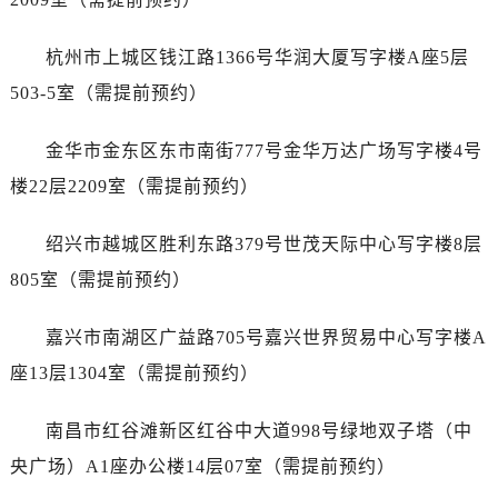
辽宁省葫芦岛市连山区中央路劳力士售后服务中心（需提前预约）
辽宁省锦州市古塔区中央大街劳力士售后服务中心（需提前预约）
杭州市上城区钱江路1366号华润大厦写字楼A座5层
辽宁省辽阳市白塔区新运大街劳力士售后服务中心（需提前预约）
503-5室（需提前预约）
辽宁省盘锦市兴隆台区石油大街劳力士售后服务中心（需提前预约）
辽宁省铁岭市银州区南马路劳力士售后服务中心（需提前预约）
金华市金东区东市南街777号金华万达广场写字楼4号
辽宁省营口市站前区市府路与渤海大街交叉口劳力士售后服务中心（需提前预约）
楼22层2209室（需提前预约）
辽宁省沈阳市沈河区中街路137号亨得利名表维修授权店1楼劳力士售后服务中心（需提前预约）
辽宁省沈阳市沈河区中街路83号亨得利名表维修授权店1楼劳力士售后服务中心（需提前预约）
绍兴市越城区胜利东路379号世茂天际中心写字楼8层
北京市朝阳区建国门外大街甲6号华熙国际中心D座11层1102室劳力士售后服务中心（需提前预约）
805室（需提前预约）
北京市东城区东长安街1号王府井东方广场W3座6层602室劳力士售后服务中心（需提前预约）
河北省保定市竞秀区朝阳北大街北国先天下劳力士售后服务中心（需提前预约）
嘉兴市南湖区广益路705号嘉兴世界贸易中心写字楼A
内蒙古自治区阿拉善盟市左旗土尔扈特大街劳力士售后服务中心（需提前预约）
座13层1304室（需提前预约）
内蒙古自治区巴彦淖尔市临河区新华街劳力士售后服务中心（需提前预约）
内蒙古自治区包头市青山区幸福路甲3号王府井百货名表维修劳力士售后服务中心（需提前预约）
南昌市红谷滩新区红谷中大道998号绿地双子塔（中
内蒙古自治区赤峰市红山区哈达街劳力士售后服务中心（需提前预约）
央广场）A1座办公楼14层07室（需提前预约）
内蒙古自治区鄂尔多斯市东胜区伊金霍洛街劳力士售后服务中心（需提前预约）