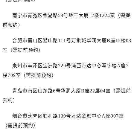
浙江省衢州市柯城区上街劳力士售后服务中心（需提前预约）
浙江省绍兴市越城区胜利东路379号世茂天际中心写字楼8层805室劳力士售后服务中心（需提前预约）
南宁市青秀区金湖路59号地王大厦12楼1224室（需提
浙江省舟山市定海区解放东路劳力士售后服务中心（需提前预约）
前预约）
澳门特别行政区大堂区议事亭前地（新马路）劳力士售后服务中心（需提前预约）
澳门特别行政区风顺堂区南湾大马路劳力士售后服务中心（需提前预约）
合肥市蜀山区潜山路111号万象城华润大厦B座12楼03
澳门特别行政区花地玛堂区关闸广场劳力士售后服务中心（需提前预约）
室（需提前预约）
澳门特别行政区花王堂区大三巴商圈劳力士售后服务中心（需提前预约）
澳门特别行政区嘉模堂区官也街劳力士售后服务中心（需提前预约）
泉州市丰泽区宝洲路729号浦西万达中心写字楼A座7
澳门省路氹城市金光大道劳力士售后服务中心（需提前预约）
楼709室（需提前预约）
澳门特别行政区望德堂区塔石广场劳力士售后服务中心（需提前预约）
福建省福州市鼓楼区五四路128-1号恒力城写字楼15层03室劳力士售后服务中心（需提前预约）
青岛市南区山东路6号华润大厦B座22层04室（需提前
福建省厦门市思明区湖滨东路95号万象城华润大厦B座11层1104室劳力士售后服务中心（需提前预约）
预约）
广东省潮州市潮安区新风路与潮汕路交汇处劳力士售后服务中心（需提前预约）
广东省广州市天河区天河路230号万菱汇国际中心A塔7层704室劳力士售后服务中心（需提前预约）
烟台市芝罘区胜利路139号万达金融中心A座907室
广东省广州市越秀区环市东路371-375号世界贸易中心大厦南塔15层1507室劳力士售后服务中心（需提前预约）
（需提前预约）
广东省河源市源城区越王大道劳力士售后服务中心（需提前预约）