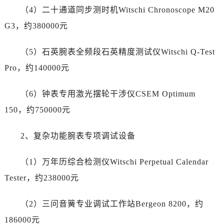
宁夏回族自治区石嘴山市大武口区贺兰山路劳力士售后服务中心（需提前预约）
（4）二十通道同步测时机Witschi Chronoscope M20
宁夏回族自治区吴忠市利通区开元大道劳力士售后服务中心（需提前预约）
G3，约380000元
宁夏回族自治区银川市兴庆区新华东路97号新百中心C馆一层C1-18号商铺劳力士售后服务中心（需提前预约）
宁夏回族自治区中卫市沙坡头区鼓楼东街劳力士售后服务中心（需提前预约）
（5）石英腕表全频段石英精度测试仪Witschi Q-Test
青海省果洛藏族自治州玛沁县团结路劳力士售后服务中心（需提前预约）
Pro，约140000元
青海省海北藏族自治州海晏县将军路劳力士售后服务中心（需提前预约）
青海省海东市乐都区滨河路劳力士售后服务中心（需提前预约）
（6）钟表专用激光摆轮干涉仪CSEM Optimum
青海省海南藏族自治州共和县青海湖大街劳力士售后服务中心（需提前预约）
150，约750000元
青海省海西蒙古族藏族自治州德令哈市柴达木路劳力士售后服务中心（需提前预约）
青海省黄南藏族自治州同仁市德合隆路劳力士售后服务中心（需提前预约）
2、复杂功能腕表专项调试设备
青海省西宁市城西区海湖新区西关大道劳力士售后服务中心（需提前预约）
青海省玉树藏族自治州结古镇胜利路劳力士售后服务中心（需提前预约）
（1）万年历综合检测仪Witschi Perpetual Calendar
陕西省安康市汉滨区金州路劳力士售后服务中心（需提前预约）
Tester，约238000元
陕西省宝鸡市渭滨区经二路劳力士售后服务中心（需提前预约）
陕西省汉中市汉台区北大街劳力士售后服务中心（需提前预约）
（2）三问音簧专业调试工作站Bergeon 8200，约
陕西省商洛市商州区州城街劳力士售后服务中心（需提前预约）
186000元