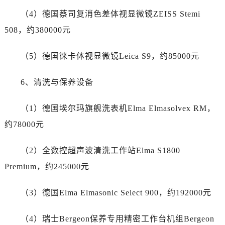
新疆维吾尔自治区吐鲁番市高昌区文化中路文化中路劳力士售后服务中心（需提前预约）
（4）德国蔡司复消色差体视显微镜ZEISS Stemi
新疆维吾尔自治区乌苏市乌鲁木齐北路劳力士售后服务中心（需提前预约）
508，约380000元
新疆维吾尔自治区五家渠市长征西街劳力士售后服务中心（需提前预约）
新疆维吾尔自治区新星市东风路劳力士售后服务中心（需提前预约）
（5）德国徕卡体视显微镜Leica S9，约85000元
新疆维吾尔自治区伊宁市解放西路劳力士售后服务中心（需提前预约）
贵州省安顺市西秀区中华南路劳力士售后服务中心（需提前预约）
6、清洗与保养设备
贵州省毕节市七星关区松山路劳力士售后服务中心（需提前预约）
贵州省六盘水市钟山区钟山大道劳力士售后服务中心（需提前预约）
（1）德国埃尔玛旗舰洗表机Elma Elmasolvex RM，
贵州省黔东南苗族侗族自治州凯里市北京西路劳力士售后服务中心（需提前预约）
约78000元
贵州省黔西南布依族苗族自治州兴义市大道与桔香路交汇处劳力士售后服务中心（需提前预约）
贵州省铜仁市碧江区民主路劳力士售后服务中心（需提前预约）
（2）全数控超声波清洗工作站Elma S1800
贵州省遵义市红花岗区共青大道与嵩山路交叉口劳力士售后服务中心（需提前预约）
Premium，约245000元
四川省阿坝州市马尔康市团结街劳力士售后服务中心（需提前预约）
四川省巴中市巴州区江北大道劳力士售后服务中心（需提前预约）
（3）德国Elma Elmasonic Select 900，约192000元
四川省成都市锦江区人民东路6号SAC东原中心24层2406B室劳力士售后服务中心（需提前预约）
四川省达州市通川区中心广场、老车坝劳力士售后服务中心（需提前预约）
（4）瑞士Bergeon保养专用精密工作台机组Bergeon