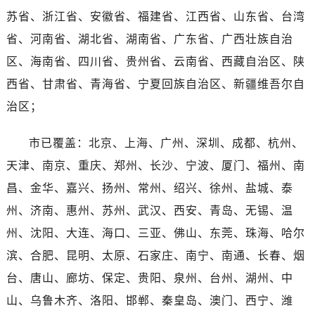
海南省万宁市万城镇解放路劳力士售后服务中心（需提前预约）
苏省、浙江省、安徽省、福建省、江西省、山东省、台湾
海南省文昌市文城镇教育东路劳力士售后服务中心（需提前预约）
省、河南省、湖北省、湖南省、广东省、广西壮族自治
海南省五指山市通什镇三月三大道劳力士售后服务中心（需提前预约）
区、海南省、四川省、贵州省、云南省、西藏自治区、陕
香港特别行政区尖沙咀区油尖旺区广东道劳力士售后服务中心（需提前预约）
西省、甘肃省、青海省、宁夏回族自治区、新疆维吾尔自
香港特别行政区金钟区中西区金钟道劳力士售后服务中心（需提前预约）
香港特别行政区九龙区油尖旺区弥敦道劳力士售后服务中心（需提前预约）
治区；
香港特别行政区铜锣湾区湾仔区轩尼诗道劳力士售后服务中心（需提前预约）
市已覆盖：北京、上海、广州、深圳、成都、杭州、
河南省安阳市文峰区解放大道劳力士售后服务中心（需提前预约）
河南省鹤壁市淇滨区九州路劳力士售后服务中心（需提前预约）
天津、南京、重庆、郑州、长沙、宁波、厦门、福州、南
河南省济源市沁园街道济水大道劳力士售后服务中心（需提前预约）
昌、金华、嘉兴、扬州、常州、绍兴、徐州、盐城、泰
河南省焦作市解放区解放路劳力士售后服务中心（需提前预约）
州、济南、惠州、苏州、武汉、西安、青岛、无锡、温
河南省开封市鼓楼区中山路劳力士售后服务中心（需提前预约）
州、沈阳、大连、海口、三亚、佛山、东莞、珠海、哈尔
河南省洛阳市西工区中州中路与解放路交叉口劳力士售后服务中心（需提前预约）
滨、合肥、昆明、太原、石家庄、南宁、南通、长春、烟
河南省漯河市源汇区交通路劳力士售后服务中心（需提前预约）
台、唐山、廊坊、保定、贵阳、泉州、台州、湖州、中
河南省南阳市宛城区范蠡东路与南都路交叉口劳力士售后服务中心（需提前预约）
山、乌鲁木齐、洛阳、邯郸、秦皇岛、澳门、西宁、潍
河南省平顶山市卫东区建设路劳力士售后服务中心（需提前预约）