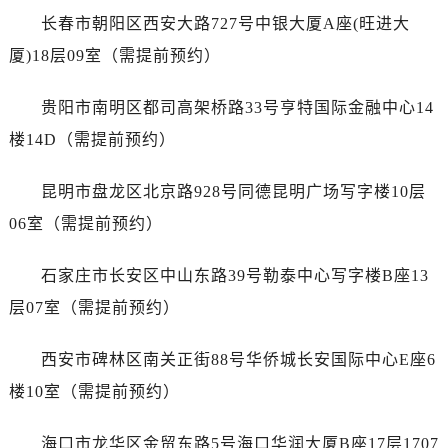
广东省惠州市惠城区江北文昌一路7号华贸大厦1座30层3005室劳力士售后服务中心（需提前预约）
长春市朝阳区西安大路727号中银大厦A座(旺进大
广东省江门市蓬江区广场西路劳力士售后服务中心（需提前预约）
厦)18层09室（需提前预约）
广东省揭阳市榕城进贤门步行街劳力士售后服务中心（需提前预约）
广东省茂名市电白区水东街道迎宾大道劳力士售后服务中心（需提前预约）
贵阳市南明区都司高架桥路33号亨特国际金融中心14
广东省梅州市梅江区金燕大道劳力士售后服务中心（需提前预约）
楼14D（需提前预约）
广东省清远市清城区湖西路劳力士售后服务中心（需提前预约）
广东省汕头市龙湖区长平路劳力士售后服务中心（需提前预约）
昆明市盘龙区北京路928号同德昆明广场写字楼10层
广东省汕尾市城区香洲街道园林社区翠园街劳力士售后服务中心（需提前预约）
06室（需提前预约）
广东省韶关市武江区芙蓉新区与老城中心交汇处劳力士售后服务中心（需提前预约）
广东省深圳市罗湖区深南东路5001号华润大厦17层1701室劳力士售后服务中心（需提前预约）
石家庄市长安区中山东路39号勒泰中心写字楼B座13
广东省阳江市江城区东风一路劳力士售后服务中心（需提前预约）
层07室（需提前预约）
广东省云浮市云城区金山路劳力士售后服务中心（需提前预约）
广东省湛江市赤坎区观海北路劳力士售后服务中心（需提前预约）
西安市碑林区南关正街88号华侨城长安国际中心E座6
广东省肇庆市端州区信安大道与砚都大道交汇处劳力士售后服务中心（需提前预约）
楼10室（需提前预约）
广西壮族自治区百色市右江区中山二路劳力士售后服务中心（需提前预约）
广西壮族自治区北海市海城区北京路劳力士售后服务中心（需提前预约）
海口市龙华区金贸东路5号海口华润大厦B座17层1707