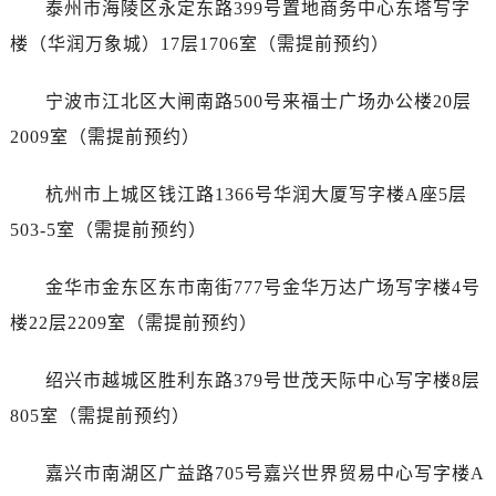
泰州市海陵区永定东路399号置地商务中心东塔写字
辽宁省锦州市古塔区中央大街劳力士售后服务中心（需提前预约）
辽宁省辽阳市白塔区新运大街劳力士售后服务中心（需提前预约）
楼（华润万象城）17层1706室（需提前预约）
辽宁省盘锦市兴隆台区石油大街劳力士售后服务中心（需提前预约）
宁波市江北区大闸南路500号来福士广场办公楼20层
辽宁省铁岭市银州区南马路劳力士售后服务中心（需提前预约）
辽宁省营口市站前区市府路与渤海大街交叉口劳力士售后服务中心（需提前预约）
2009室（需提前预约）
辽宁省沈阳市沈河区中街路137号亨得利名表维修授权店1楼劳力士售后服务中心（需提前预约）
杭州市上城区钱江路1366号华润大厦写字楼A座5层
辽宁省沈阳市沈河区中街路83号亨得利名表维修授权店1楼劳力士售后服务中心（需提前预约）
北京市朝阳区建国门外大街甲6号华熙国际中心D座11层1102室劳力士售后服务中心（需提前预约）
503-5室（需提前预约）
北京市东城区东长安街1号王府井东方广场W3座6层602室劳力士售后服务中心（需提前预约）
金华市金东区东市南街777号金华万达广场写字楼4号
河北省保定市竞秀区朝阳北大街北国先天下劳力士售后服务中心（需提前预约）
内蒙古自治区阿拉善盟市左旗土尔扈特大街劳力士售后服务中心（需提前预约）
楼22层2209室（需提前预约）
内蒙古自治区巴彦淖尔市临河区新华街劳力士售后服务中心（需提前预约）
绍兴市越城区胜利东路379号世茂天际中心写字楼8层
内蒙古自治区包头市青山区幸福路甲3号王府井百货名表维修劳力士售后服务中心（需提前预约）
内蒙古自治区赤峰市红山区哈达街劳力士售后服务中心（需提前预约）
805室（需提前预约）
内蒙古自治区鄂尔多斯市东胜区伊金霍洛街劳力士售后服务中心（需提前预约）
嘉兴市南湖区广益路705号嘉兴世界贸易中心写字楼A
内蒙古自治区呼伦贝尔市海拉尔区中央街劳力士售后服务中心（需提前预约）