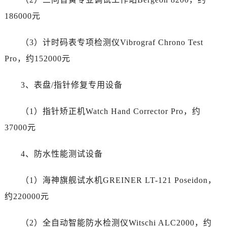
陕西省渭南市临渭区东风大街劳力士售后服务中心（需提前预约）
186000元
陕西省咸阳市秦都区沣西新城统一西路与白马河路交汇处劳力士售后服务中心（需提前预约）
陕西省延安市宝塔区中心街劳力士售后服务中心（需提前预约）
（3）计时码表专项检测仪Vibrograf Chrono Test
陕西省榆林市榆阳区长兴路劳力士售后服务中心（需提前预约）
Pro，约152000元
新疆维吾尔自治区阿克苏市东大街劳力士售后服务中心（需提前预约）
新疆维吾尔自治区阿拉尔市胜利大道劳力士售后服务中心（需提前预约）
3、表盘/指针修复专用设备
新疆维吾尔自治区阿拉山口市友好路劳力士售后服务中心（需提前预约）
新疆维吾尔自治区阿勒泰市解放路劳力士售后服务中心（需提前预约）
（1）指针矫正机Watch Hand Corrector Pro，约
新疆维吾尔自治区阿图什市光明路劳力士售后服务中心（需提前预约）
37000元
新疆维吾尔自治区白杨市军垦路劳力士售后服务中心（需提前预约）
新疆维吾尔自治区北屯市团结路劳力士售后服务中心（需提前预约）
4、防水性能测试设备
新疆维吾尔自治区博乐市博乐市北京路劳力士售后服务中心（需提前预约）
新疆维吾尔自治区昌吉市延安北路劳力士售后服务中心（需提前预约）
（1）海神旗舰试水机GREINER LT-121 Poseidon，
新疆维吾尔自治区阜康市博峰路劳力士售后服务中心（需提前预约）
约220000元
新疆维吾尔自治区哈密市伊州区建国北路劳力士售后服务中心（需提前预约）
新疆维吾尔自治区和田市和田市北京西路劳力士售后服务中心（需提前预约）
（2）全自动智能防水检测仪Witschi ALC2000，约