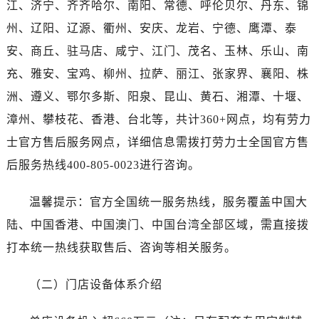
江、济宁、齐齐哈尔、南阳、常德、呼伦贝尔、丹东、锦
湖北省襄阳市樊城区长虹路与人民路交叉口劳力士售后服务中心（需提前预约）
湖北省孝感市孝南区复兴大道劳力士售后服务中心（需提前预约）
州、辽阳、辽源、衢州、安庆、龙岩、宁德、鹰潭、泰
湖北省宜昌市西陵区夷陵大道与港窑路劳力士售后服务中心（需提前预约）
安、商丘、驻马店、咸宁、江门、茂名、玉林、乐山、南
湖南省常德市武陵区人民路劳力士售后服务中心（需提前预约）
充、雅安、宝鸡、柳州、拉萨、丽江、张家界、襄阳、株
湖南省郴州市北湖区国庆北路劳力士售后服务中心（需提前预约）
洲、遵义、鄂尔多斯、阳泉、昆山、黄石、湘潭、十堰、
湖南省衡阳市雁峰区解放路劳力士售后服务中心（需提前预约）
漳州、攀枝花、香港、台北等，共计360+网点，均有劳力
湖南省怀化市鹤城区迎丰中路劳力士售后服务中心（需提前预约）
士官方售后服务网点，详细信息需拨打劳力士全国官方售
湖南省娄底市娄星区长青街劳力士售后服务中心（需提前预约）
后服务热线400-805-0023进行咨询。
湖南省邵阳市双清区东风路劳力士售后服务中心（需提前预约）
湖南省湘潭市雨湖区莲城大道劳力士售后服务中心（需提前预约）
温馨提示：官方全国统一服务热线，服务覆盖中国大
湖南省益阳市赫山区桃花仑路劳力士售后服务中心（需提前预约）
陆、中国香港、中国澳门、中国台湾全部区域，需直接拨
湖南省永州市冷水滩区永州大道与中兴路交叉口劳力士售后服务中心（需提前预约）
湖南省岳阳市岳阳楼区东茅岭路劳力士售后服务中心（需提前预约）
打本统一热线获取售后、咨询等相关服务。
湖南省张家界市永定区解放路劳力士售后服务中心（需提前预约）
（二）门店设备体系介绍
湖南省长沙市芙蓉区建湘路393号世茂环球金融中心写字楼10层1013室劳力士售后服务中心（需提前预约）
湖南省株洲市芦淞区建设南路劳力士售后服务中心（需提前预约）