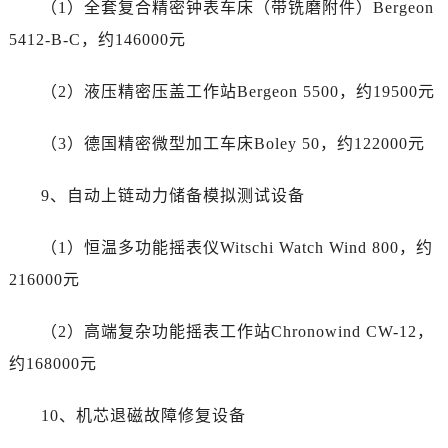
（1）全套复合精密钟表车床（带铣磨附件）Bergeon
西藏自治区阿里地区噶尔县北京西路劳力士售后服务中心（需提前预约）
西藏自治区昌都市卡若区昌都西路劳力士售后服务中心（需提前预约）
5412-B-C，约146000元
西藏自治区拉萨市城关区北京中路劳力士售后服务中心（需提前预约）
（2）液压精密压盖工作站Bergeon 5500，约19500元
西藏自治区林芝市巴宜区广东路劳力士售后服务中心（需提前预约）
西藏自治区那曲市色尼区浙江西路劳力士售后服务中心（需提前预约）
（3）德国精密微型加工车床Boley 50，约122000元
西藏自治区日喀则市桑珠孜区上海中路劳力士售后服务中心（需提前预约）
西藏自治区山南市乃东区湖北大道劳力士售后服务中心（需提前预约）
9、自动上链动力储备模拟测试设备
云南省保山市隆阳区正阳路劳力士售后服务中心（需提前预约）
云南省楚雄彝族自治州楚雄市鹿城南路劳力士售后服务中心（需提前预约）
（1）恒温多功能摇表仪Witschi Watch Wind 800，约
云南省大理白族自治州大理市建设路劳力士售后服务中心（需提前预约）
216000元
云南省德宏傣族景颇族自治州芒市团结大街劳力士售后服务中心（需提前预约）
云南省迪庆藏族自治州香格里拉市长征大道劳力士售后服务中心（需提前预约）
（2）高端复杂功能摇表工作站Chronowind CW-12，
云南省红河哈尼族彝族自治州蒙自市天马路劳力士售后服务中心（需提前预约）
约168000元
云南省丽江市古城区七星街劳力士售后服务中心（需提前预约）
云南省临沧市临翔区世纪路劳力士售后服务中心（需提前预约）
10、机芯退磁故障修复设备
云南省怒江傈僳族自治州泸水市人民路劳力士售后服务中心（需提前预约）