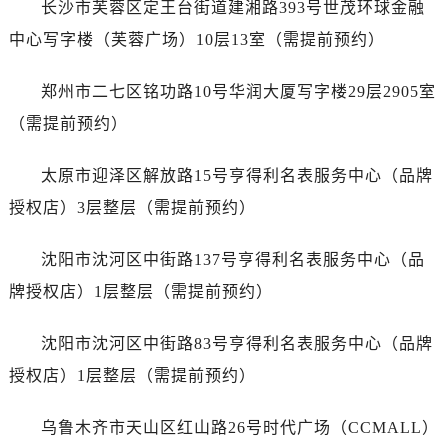
长沙市芙蓉区定王台街道建湘路393号世茂环球金融
福建省龙岩市新罗区九一南路劳力士售后服务中心（需提前预约）
福建省南平市建阳区人民西路劳力士售后服务中心（需提前预约）
中心写字楼（芙蓉广场）10层13室（需提前预约）
福建省宁德市蕉城区天湖东路劳力士售后服务中心（需提前预约）
郑州市二七区铭功路10号华润大厦写字楼29层2905室
福建省莆田市城厢区霞林街道荔华东大道劳力士售后服务中心（需提前预约）
福建省三明市三元区东乾二路劳力士售后服务中心（需提前预约）
（需提前预约）
福建省漳州市龙文区步港路劳力士售后服务中心（需提前预约）
太原市迎泽区解放路15号亨得利名表服务中心（品牌
江苏省常州市新北区龙锦路1590号现代传媒中心5号楼10层1008室劳力士售后服务中心（需提前预约）
江苏省淮安市清江浦区淮海北路劳力士售后服务中心（需提前预约）
授权店）3层整层（需提前预约）
江苏省连云港市海州区通灌北路劳力士售后服务中心（需提前预约）
沈阳市沈河区中街路137号亨得利名表服务中心（品
江苏省南京市秦淮区中山南路1号南京中心22层22-C1-C3室劳力士售后服务中心（需提前预约）
江苏省宿迁市宿城区西湖路劳力士售后服务中心（需提前预约）
牌授权店）1层整层（需提前预约）
江苏省泰州市海陵区永定东路399号置地商务中心东塔（华润万象城）17层1706室劳力士售后服务中心（需提前预约）
沈阳市沈河区中街路83号亨得利名表服务中心（品牌
江苏省徐州市鼓楼区淮海东路29号苏宁广场IFC国际金融中心35层3508室劳力士售后服务中心（需提前预约）
江苏省盐城市盐都区世纪大道5号盐城金融城写字楼1号楼16层1604室劳力士售后服务中心（需提前预约）
授权店）1层整层（需提前预约）
江苏省扬州市邗江区国展路29号星耀天地写字楼1号楼18层1803室劳力士售后服务中心（需提前预约）
乌鲁木齐市天山区红山路26号时代广场（CCMALL）
江苏省镇江市京口区中山东路劳力士售后服务中心（需提前预约）