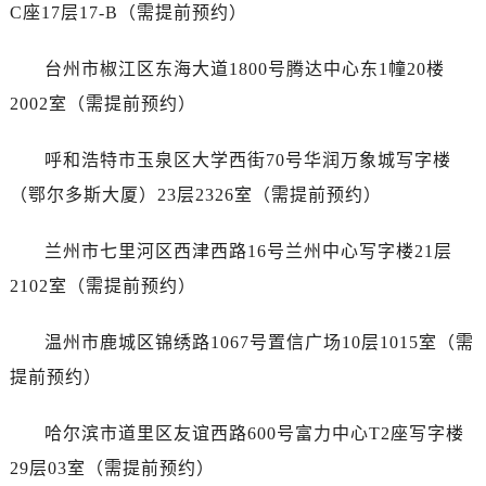
江西省抚州市临川区赣东大道劳力士售后服务中心（需提前预约）
C座17层17-B（需提前预约）
江西省赣州市章贡区文清路劳力士售后服务中心（需提前预约）
台州市椒江区东海大道1800号腾达中心东1幢20楼
江西省吉安市吉州区井冈山大道劳力士售后服务中心（需提前预约）
江西省景德镇市珠山区珠山中路劳力士售后服务中心（需提前预约）
2002室（需提前预约）
江西省九江市浔阳区浔阳路劳力士售后服务中心（需提前预约）
呼和浩特市玉泉区大学西街70号华润万象城写字楼
江西省南昌市红谷滩新区红谷中大道998号绿地双子塔（中央广场）A1座办公楼14层1407室劳力士售后服务中心（需提前预约）
江西省萍乡市安源区萍安北大道与康庄路交叉口劳力士售后服务中心（需提前预约）
（鄂尔多斯大厦）23层2326室（需提前预约）
江西省上饶市信州区滨江西路劳力士售后服务中心（需提前预约）
兰州市七里河区西津西路16号兰州中心写字楼21层
江西省新余市渝水区北湖西路劳力士售后服务中心（需提前预约）
江西省宜春市袁州区中山中路劳力士售后服务中心（需提前预约）
2102室（需提前预约）
江西省鹰潭市月湖区胜利东路劳力士售后服务中心（需提前预约）
温州市鹿城区锦绣路1067号置信广场10层1015室（需
山东省德州市德城区东风中路劳力士售后服务中心（需提前预约）
山东省东营市东营区济南路劳力士售后服务中心（需提前预约）
提前预约）
山东省济南市历下区经十路11111号华润中心写字楼（万象城）15层1508室劳力士售后服务中心（需提前预约）
哈尔滨市道里区友谊西路600号富力中心T2座写字楼
山东省济宁市任城区太白楼路劳力士售后服务中心（需提前预约）
山东省莱芜市文化南路8号银座商城名表维修一楼名表维修劳力士售后服务中心（需提前预约）
29层03室（需提前预约）