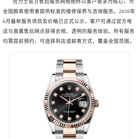
劳力士官方售后服务网络始终以客户需求为核心，为
广州市越秀区环市东路371-375号世界贸易中心大厦南塔写字楼15层07室（需提前预约）
全国腕表使用者提供标准的维修保养与咨询服务。2026年
深圳市罗湖区深南东路5001号华润大厦写字楼17层1701室（需提前预约）
惠州市惠城区江北文昌一路7号华贸大厦写字楼1座30层05室（需提前预约）
6月最新服务项目及价格已正式公示，客户可通过官方电
厦门市思明区湖滨东路95号华润大厦写字楼B座11层1104室（需提前预约）
话与直属售后网点获得合规、透明的服务体验。所有服务
福州市鼓楼区五四路128-1号恒力城写字楼15层03室（需提前预约）
均需提前预约，可选择到店或邮寄方式，覆盖全国范围。
成都市锦江区人民东路6号SAC东原中心写字楼24层2406B室（需提前预约）
重庆市江北区观音桥步行街2号融恒时代广场写字楼9层902室（需提前预约）
长沙市芙蓉区定王台街道建湘路393号世茂环球金融中心写字楼（芙蓉广场）10层13室（需提前预约）
郑州市二七区铭功路10号华润大厦写字楼29层2905室（需提前预约）
太原市迎泽区解放路15号亨得利名表服务中心（品牌授权店）3层整层（需提前预约）
沈阳市沈河区中街路137号亨得利名表服务中心（品牌授权店）1层整层（需提前预约）
沈阳市沈河区中街路83号亨得利名表服务中心（品牌授权店）1层整层（需提前预约）
乌鲁木齐市天山区红山路26号时代广场（CCMALL）C座17层17-B（需提前预约）
温州市鹿城区锦绣路1067号置信广场10层1015室（需提前预约）
哈尔滨市道里区友谊西路600号富力中心T2座写字楼29层03室（需提前预约，营业时间：8:30-18:30）
大连市中山区人民路15号国际金融大厦7层G室（需提前预约）