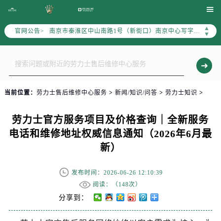
上海市徐汇区虹桥路3号港汇中心写字楼2座37层3705室（需提前预约）

上海市黄浦区南京东路299号宏伊国际广场写字楼8层806室（需提前预约）
▲
官网公告>
南京市秦淮区中山南路1号（新街口）南京中心写字楼22层C1-1室（需提前预约）
▼
常州市新北区龙锦路1590号现代传媒中心写字楼5号楼10层1008室（需提前预约）
徐州市鼓楼区淮海东路29号苏宁广场IFC国际金融中心写字楼35层3508室（需提前预约）
扬州市邗江区国展路29号星耀天地写字楼1号楼18层1803室（需提前预约）
盐城市盐都区世纪大道5号盐城金融城写字楼1号楼16层1604室（需提前预约）
当前位置：
劳力士售后维修中心服务
>
新闻/知识/问答
>
劳力士知识
>
泰州市海陵区永定东路399号置地商务中心东塔写字楼（华润万象城）17层1706室（需提前预约）
宁波市江北区大闸南路500号来福士广场办公楼20层2009室（需提前预约）
劳力士官方服务项目及价格查询｜全新服务
杭州市上城区钱江路1366号华润大厦写字楼A座5层503-5室（需提前预约）
电话和维修地址权威信息通知（2026年6月最
金华市金东区东市南街777号金华万达广场写字楼4号楼22层2209室（需提前预约）
新）
绍兴市越城区胜利东路379号世茂天际中心写字楼8层805室（需提前预约）
嘉兴市南湖区广益路705号嘉兴世界贸易中心写字楼A座13层1304室（需提前预约）
发布时间：2026-06-26 12:10:39
南昌市红谷滩新区红谷中大道998号绿地双子塔（中央广场）A1座办公楼14层07室（需提前预约）
阅读：（
148次）
济南市历下区经十路11111号华润中心写字楼（万象城）15层1508室（需提前预约）
分享到：
广州市天河区天河路230号万菱汇国际中心写字楼A塔7层704室（需提前预约）