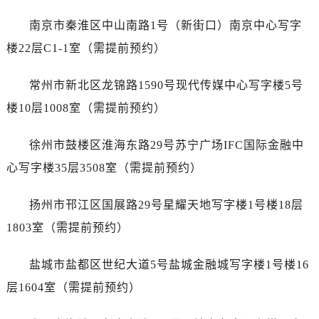
吉林省白城市洮北区明仁南街劳力士售后服务中心（需提前预约）
南京市秦淮区中山南路1号（新街口）南京中心写字
吉林省白山市浑江区浑江大街劳力士售后服务中心（需提前预约）
吉林省吉林市船营区河南街劳力士售后服务中心（需提前预约）
楼22层C1-1室（需提前预约）
吉林省辽源市龙山区人民大街劳力士售后服务中心（需提前预约）
常州市新北区龙锦路1590号现代传媒中心写字楼5号
吉林省梅河口市新华街道梅河大街劳力士售后服务中心（需提前预约）
吉林省四平市铁东区紫气大路与南九经街交汇处劳力士售后服务中心（需提前预约）
楼10层1008室（需提前预约）
吉林省松原市宁江区五环大街劳力士售后服务中心（需提前预约）
徐州市鼓楼区淮海东路29号苏宁广场IFC国际金融中
吉林省通化市东昌区环通乡江南大街劳力士售后服务中心（需提前预约）
吉林省延边市延吉市解放路劳力士售后服务中心（需提前预约）
心写字楼35层3508室（需提前预约）
辽宁省鞍山市铁东区站前街劳力士售后服务中心（需提前预约）
扬州市邗江区国展路29号星耀天地写字楼1号楼18层
辽宁省本溪市平山区胜利路劳力士售后服务中心（需提前预约）
辽宁省朝阳市双塔区新华路劳力士售后服务中心（需提前预约）
1803室（需提前预约）
辽宁省丹东市振兴区七经街劳力士售后服务中心（需提前预约）
盐城市盐都区世纪大道5号盐城金融城写字楼1号楼16
辽宁省抚顺市新抚区东一路劳力士售后服务中心（需提前预约）
辽宁省阜新市海州区解放大街劳力士售后服务中心（需提前预约）
层1604室（需提前预约）
辽宁省葫芦岛市连山区中央路劳力士售后服务中心（需提前预约）