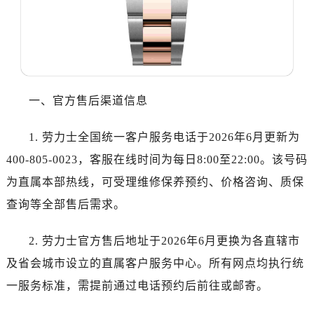
佛山市禅城区季华五路57号万科金融中心C座12层1205室（需提前预约）
东莞市东城街道鸿福东路1号民盈国贸中心T1写字楼9层907室（需提前预约）
无锡市梁溪区人民中路139号恒隆广场写字楼1座11层1104室（需提前预约）
南通市崇川区工农路57号圆融广场写字楼16层1603室（需提前预约）
苏州市苏州工业园区星港街199号苏州中心办公楼C座22层08室（需提前预约）
一、官方售后渠道信息
武汉市江汉区解放大道686号世界贸易大厦38层09室（需提前预约）
南宁市青秀区金湖路59号地王大厦12楼1224室（需提前预约）
1. 劳力士全国统一客户服务电话于2026年6月更新为
合肥市蜀山区潜山路111号万象城华润大厦B座12楼03室（需提前预约）
400-805-0023，客服在线时间为每日8:00至22:00。该号码
泉州市丰泽区宝洲路729号浦西万达中心写字楼A座7楼709室（需提前预约）
为直属本部热线，可受理维修保养预约、价格咨询、质保
青岛市南区山东路6号华润大厦B座22层04室（需提前预约）
烟台市芝罘区胜利路139号万达金融中心A座907室（需提前预约）
查询等全部售后需求。
长春市朝阳区西安大路727号中银大厦A座(旺进大厦)18层09室（需提前预约）
2. 劳力士官方售后地址于2026年6月更换为各直辖市
贵阳市南明区都司高架桥路33号亨特国际金融中心14楼14D（需提前预约）
昆明市盘龙区北京路928号同德昆明广场写字楼10层06室（需提前预约）
及省会城市设立的直属客户服务中心。所有网点均执行统
石家庄市长安区中山东路39号勒泰中心写字楼B座13层07室（需提前预约）
一服务标准，需提前通过电话预约后前往或邮寄。
西安市碑林区南关正街88号华侨城长安国际中心E座6楼10室（需提前预约）