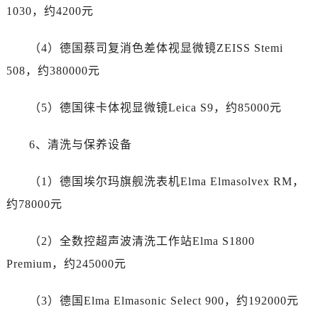
新疆维吾尔自治区乌苏市乌鲁木齐北路劳力士售后服务中心（需提前预约）
1030，约4200元
新疆维吾尔自治区五家渠市长征西街劳力士售后服务中心（需提前预约）
新疆维吾尔自治区新星市东风路劳力士售后服务中心（需提前预约）
（4）德国蔡司复消色差体视显微镜ZEISS Stemi
新疆维吾尔自治区伊宁市解放西路劳力士售后服务中心（需提前预约）
508，约380000元
贵州省安顺市西秀区中华南路劳力士售后服务中心（需提前预约）
贵州省毕节市七星关区松山路劳力士售后服务中心（需提前预约）
（5）德国徕卡体视显微镜Leica S9，约85000元
贵州省六盘水市钟山区钟山大道劳力士售后服务中心（需提前预约）
6、清洗与保养设备
贵州省黔东南苗族侗族自治州凯里市北京西路劳力士售后服务中心（需提前预约）
贵州省黔西南布依族苗族自治州兴义市大道与桔香路交汇处劳力士售后服务中心（需提前预约）
（1）德国埃尔玛旗舰洗表机Elma Elmasolvex RM，
贵州省铜仁市碧江区民主路劳力士售后服务中心（需提前预约）
约78000元
贵州省遵义市红花岗区共青大道与嵩山路交叉口劳力士售后服务中心（需提前预约）
四川省阿坝州市马尔康市团结街劳力士售后服务中心（需提前预约）
（2）全数控超声波清洗工作站Elma S1800
四川省巴中市巴州区江北大道劳力士售后服务中心（需提前预约）
Premium，约245000元
四川省成都市锦江区人民东路6号SAC东原中心24层2406B室劳力士售后服务中心（需提前预约）
四川省达州市通川区中心广场、老车坝劳力士售后服务中心（需提前预约）
（3）德国Elma Elmasonic Select 900，约192000元
四川省德阳市旌阳区长江西路、南街劳力士售后服务中心（需提前预约）