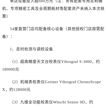
单店设备投入超660万元（注：另有配套专用定制辅
甘肃省白银市白银区北京路劳力士售后服务中心（需提前预约）
机、专项精密工具及全周期耗材等配套资产未纳入本次核
甘肃省定西市安定区解放路劳力士售后服务中心（需提前预约）
甘肃省敦煌市沙州镇阳关中路劳力士售后服务中心（需提前预约）
算）
甘肃省合作市人民街劳力士售后服务中心（需提前预约）
54家直营门店均配备核心设备（其他授权门店按需配
甘肃省嘉峪关市雄关区新华中路劳力士售后服务中心（需提前预约）
甘肃省金昌市金川区北京路劳力士售后服务中心（需提前预约）
备）：
甘肃省酒泉市肃州区西大街劳力士售后服务中心（需提前预约）
1、走时检测与调校设备
甘肃省临夏市城南街道团结路劳力士售后服务中心（需提前预约）
甘肃省陇南市武都区人民路劳力士售后服务中心（需提前预约）
（1）超高精度天文台校表仪Vibrograf S-3000，约
甘肃省平凉市崆峒区西大街劳力士售后服务中心（需提前预约）
180000元
甘肃省庆阳市西峰区南大街劳力士售后服务中心（需提前预约）
甘肃省天水市秦州区民主路劳力士售后服务中心（需提前预约）
（2）机械表校表仪Greiner Vibrograf ChronoScope
甘肃省武威市凉州区迎宾路劳力士售后服务中心（需提前预约）
X，约128000元
甘肃省张掖市甘州区民乐北路劳力士售后服务中心（需提前预约）
宁夏回族自治区固原市原州区文化街劳力士售后服务中心（需提前预约）
（3）九维全功能校表仪Witschi Senior 9D，约
宁夏回族自治区石嘴山市大武口区贺兰山路劳力士售后服务中心（需提前预约）