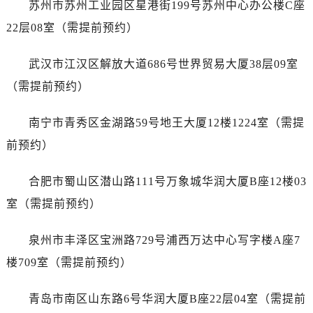
苏州市苏州工业园区星港街199号苏州中心办公楼C座
浙江省绍兴市越城区胜利东路379号世茂天际中心写字楼8层805室劳力士售后服务中心（需提前预约）
浙江省舟山市定海区解放东路劳力士售后服务中心（需提前预约）
22层08室（需提前预约）
澳门特别行政区大堂区议事亭前地（新马路）劳力士售后服务中心（需提前预约）
武汉市江汉区解放大道686号世界贸易大厦38层09室
澳门特别行政区风顺堂区南湾大马路劳力士售后服务中心（需提前预约）
澳门特别行政区花地玛堂区关闸广场劳力士售后服务中心（需提前预约）
（需提前预约）
澳门特别行政区花王堂区大三巴商圈劳力士售后服务中心（需提前预约）
南宁市青秀区金湖路59号地王大厦12楼1224室（需提
澳门特别行政区嘉模堂区官也街劳力士售后服务中心（需提前预约）
澳门省路氹城市金光大道劳力士售后服务中心（需提前预约）
前预约）
澳门特别行政区望德堂区塔石广场劳力士售后服务中心（需提前预约）
合肥市蜀山区潜山路111号万象城华润大厦B座12楼03
福建省福州市鼓楼区五四路128-1号恒力城写字楼15层03室劳力士售后服务中心（需提前预约）
福建省厦门市思明区湖滨东路95号万象城华润大厦B座11层1104室劳力士售后服务中心（需提前预约）
室（需提前预约）
广东省潮州市潮安区新风路与潮汕路交汇处劳力士售后服务中心（需提前预约）
泉州市丰泽区宝洲路729号浦西万达中心写字楼A座7
广东省广州市天河区天河路230号万菱汇国际中心A塔7层704室劳力士售后服务中心（需提前预约）
广东省广州市越秀区环市东路371-375号世界贸易中心大厦南塔15层1507室劳力士售后服务中心（需提前预约）
楼709室（需提前预约）
广东省河源市源城区越王大道劳力士售后服务中心（需提前预约）
青岛市南区山东路6号华润大厦B座22层04室（需提前
广东省惠州市惠城区江北文昌一路7号华贸大厦1座30层3005室劳力士售后服务中心（需提前预约）