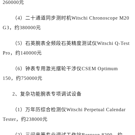
260000元
宁夏回族自治区吴忠市利通区开元大道劳力士售后服务中心（需提前预约）
宁夏回族自治区银川市兴庆区新华东路97号新百中心C馆一层C1-18号商铺劳力士售后服务中心（需提前预约）
（4）二十通道同步测时机Witschi Chronoscope M20
宁夏回族自治区中卫市沙坡头区鼓楼东街劳力士售后服务中心（需提前预约）
G3，约380000元
青海省果洛藏族自治州玛沁县团结路劳力士售后服务中心（需提前预约）
青海省海北藏族自治州海晏县将军路劳力士售后服务中心（需提前预约）
（5）石英腕表全频段石英精度测试仪Witschi Q-Test
青海省海东市乐都区滨河路劳力士售后服务中心（需提前预约）
Pro，约140000元
青海省海南藏族自治州共和县青海湖大街劳力士售后服务中心（需提前预约）
青海省海西蒙古族藏族自治州德令哈市柴达木路劳力士售后服务中心（需提前预约）
（6）钟表专用激光摆轮干涉仪CSEM Optimum
青海省黄南藏族自治州同仁市德合隆路劳力士售后服务中心（需提前预约）
150，约750000元
青海省西宁市城西区海湖新区西关大道劳力士售后服务中心（需提前预约）
青海省玉树藏族自治州结古镇胜利路劳力士售后服务中心（需提前预约）
2、复杂功能腕表专项调试设备
陕西省安康市汉滨区金州路劳力士售后服务中心（需提前预约）
陕西省宝鸡市渭滨区经二路劳力士售后服务中心（需提前预约）
（1）万年历综合检测仪Witschi Perpetual Calendar
陕西省汉中市汉台区北大街劳力士售后服务中心（需提前预约）
Tester，约238000元
陕西省商洛市商州区州城街劳力士售后服务中心（需提前预约）
陕西省铜川市王益区红旗街劳力士售后服务中心（需提前预约）
（2）三问音簧专业调试工作站Bergeon 8200，约