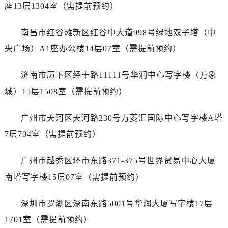
内蒙古自治区通辽市科尔沁区明仁大街劳力士售后服务中心（需提前预约）
座13层1304室（需提前预约）
内蒙古自治区乌海市海勃湾区人民南路劳力士售后服务中心（需提前预约）
南昌市红谷滩新区红谷中大道998号绿地双子塔（中
内蒙古自治区乌兰察布市集宁区恩和大街劳力士售后服务中心（需提前预约）
内蒙古自治区锡林郭勒盟市锡林浩特市光明街与额尔敦路交叉口劳力士售后服务中心（需提前预约）
央广场）A1座办公楼14层07室（需提前预约）
内蒙古自治区兴安盟市乌兰浩特市兴安大街劳力士售后服务中心（需提前预约）
济南市历下区经十路11111号华润中心写字楼（万象
山西省大同市平城区迎宾街劳力士售后服务中心（需提前预约）
山西省晋城市城区黄华街劳力士售后服务中心（需提前预约）
城）15层1508室（需提前预约）
山西省晋中市榆次区顺城街劳力士售后服务中心（需提前预约）
广州市天河区天河路230号万菱汇国际中心写字楼A塔
山西省临汾市尧都区解放路劳力士售后服务中心（需提前预约）
山西省吕梁市离石区永宁中路与建设街交叉口劳力士售后服务中心（需提前预约）
7层704室（需提前预约）
山西省朔州市朔城区怡西路与鄯阳西街交汇处劳力士售后服务中心（需提前预约）
广州市越秀区环市东路371-375号世界贸易中心大厦
山西省忻州市忻府区和平东街与七一南路交叉口劳力士售后服务中心（需提前预约）
山西省阳泉市郊区平阳东街与新城大道交叉口劳力士售后服务中心（需提前预约）
南塔写字楼15层07室（需提前预约）
山西省运城市盐湖区河东街劳力士售后服务中心（需提前预约）
深圳市罗湖区深南东路5001号华润大厦写字楼17层
山西省长治市潞州区英雄中路劳力士售后服务中心（需提前预约）
山西省太原市迎泽区迎泽街道解放路15号亨得利名表维修授权店3楼劳力士售后服务中心（需提前预约）
1701室（需提前预约）