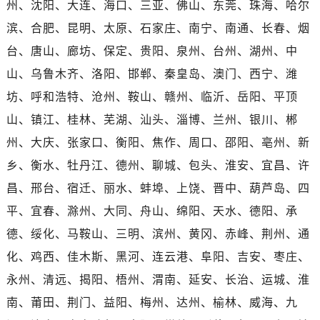
州、沈阳、大连、海口、三亚、佛山、东莞、珠海、哈尔
河南省三门峡市湖滨区和平路劳力士售后服务中心（需提前预约）
河南省商丘市梁园区神火大道劳力士售后服务中心（需提前预约）
滨、合肥、昆明、太原、石家庄、南宁、南通、长春、烟
河南省新乡市红旗区人民路劳力士售后服务中心（需提前预约）
台、唐山、廊坊、保定、贵阳、泉州、台州、湖州、中
河南省信阳市浉河区东方红大道劳力士售后服务中心（需提前预约）
山、乌鲁木齐、洛阳、邯郸、秦皇岛、澳门、西宁、潍
河南省许昌市魏都区建安大道与八龙路交叉口劳力士售后服务中心（需提前预约）
坊、呼和浩特、沧州、鞍山、赣州、临沂、岳阳、平顶
河南省郑州市二七区民主路10号华润大厦29层2905室劳力士售后服务中心（需提前预约）
山、镇江、桂林、芜湖、汕头、淄博、兰州、银川、郴
河南省周口市川汇区七一路劳力士售后服务中心（需提前预约）
州、大庆、张家口、衡阳、焦作、周口、邵阳、亳州、新
河南省驻马店市驿城区乐山大道与置地大道交叉口劳力士售后服务中心（需提前预约）
乡、衡水、牡丹江、德州、聊城、包头、淮安、宜昌、许
湖北省鄂州市鄂城区文星大道劳力士售后服务中心（需提前预约）
湖北省黄冈市黄州区赤壁大道劳力士售后服务中心（需提前预约）
昌、邢台、宿迁、丽水、蚌埠、上饶、晋中、葫芦岛、四
湖北省黄石市黄石港区武汉路劳力士售后服务中心（需提前预约）
平、宜春、滁州、大同、舟山、绵阳、天水、德阳、承
湖北省荆门市东宝中天街步行街劳力士售后服务中心（需提前预约）
德、绥化、马鞍山、三明、滨州、黄冈、赤峰、荆州、通
湖北省荆州市荆州区荆中路劳力士售后服务中心（需提前预约）
化、鸡西、佳木斯、黑河、连云港、阜阳、吉安、枣庄、
湖北省十堰市茅箭区人民北路劳力士售后服务中心（需提前预约）
永州、清远、揭阳、梧州、渭南、延安、长治、运城、淮
湖北省随州市曾都区青年路劳力士售后服务中心（需提前预约）
南、莆田、荆门、益阳、梅州、达州、榆林、威海、九
湖北省咸宁市咸安区长安大道劳力士售后服务中心（需提前预约）