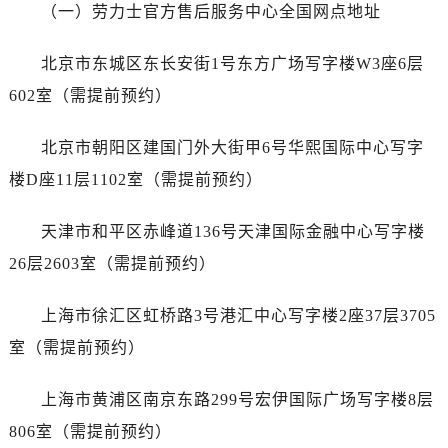
海口市龙华区金贸东路5号海口华润大厦B座17层1707室（需提前预约）
（一）劳力士官方售后服务中心全国网点地址
唐山市路南区新华东道100号万达广场写字楼A座10层1002室（需提前预约）
北京市东城区东长安街1号东方广场写字楼W3座6层
台州市椒江区东海大道1800号腾达中心东1幢20楼2002室（需提前预约）
内蒙古自治区呼和浩特市玉泉区大学西街70号华润万象城写字楼（鄂尔多斯大厦）23层2326室（需提前预约）
602室（需提前预约）
甘肃省兰州市七里河区西津西路16号兰州中心写字楼21层2102室（需提前预约）
北京市朝阳区建国门外大街甲6号华熙国际中心写字
黑龙江省大庆市萨尔图区会战大街劳力士售后服务中心（需提前预约）
黑龙江省鹤岗市向阳区红军路劳力士售后服务中心（需提前预约）
楼D座11层1102室（需提前预约）
黑龙江省黑河市爱辉区中央街劳力士售后服务中心（需提前预约）
天津市和平区赤峰道136号天津国际金融中心写字楼
黑龙江省鸡西市鸡冠区红军路劳力士售后服务中心（需提前预约）
黑龙江省佳木斯市向阳区长安路劳力士售后服务中心（需提前预约）
26层2603室（需提前预约）
黑龙江省牡丹江市东安区太平路劳力士售后服务中心（需提前预约）
上海市徐汇区虹桥路3号港汇中心写字楼2座37层3705
黑龙江省七台河市桃山区大同街劳力士售后服务中心（需提前预约）
黑龙江省齐齐哈尔市龙沙区龙华路劳力士售后服务中心（需提前预约）
室（需提前预约）
黑龙江省双鸭山市尖山区新兴大街劳力士售后服务中心（需提前预约）
上海市黄浦区南京东路299号宏伊国际广场写字楼8层
黑龙江省绥化市北林区新华街与康庄路交叉口劳力士售后服务中心（需提前预约）
黑龙江省伊春市伊美区通河路劳力士售后服务中心（需提前预约）
806室（需提前预约）