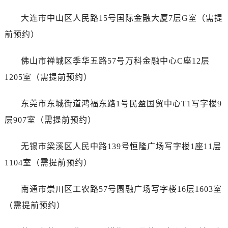
山东省临沂市兰山区解放路劳力士售后服务中心（需提前预约）
大连市中山区人民路15号国际金融大厦7层G室（需提
山东省日照市东港区烟台路劳力士售后服务中心（需提前预约）
山东省泰安市泰山区财源街道泰山大街劳力士售后服务中心（需提前预约）
前预约）
山东省威海市环翠区新威海路89号振华商厦一楼名表维修劳力士售后服务中心（需提前预约）
佛山市禅城区季华五路57号万科金融中心C座12层
山东省潍坊市奎文区东风东街劳力士售后服务中心（需提前预约）
山东省枣庄市滕州市北辛路与善国路交叉口劳力士售后服务中心（需提前预约）
1205室（需提前预约）
山东省淄博市张店区金晶大道劳力士售后服务中心（需提前预约）
东莞市东城街道鸿福东路1号民盈国贸中心T1写字楼9
上海市黄浦区南京东路299号宏伊国际广场写字楼8层806室劳力士售后服务中心（需提前预约）
上海市徐汇区虹桥路3号港汇中心2座37层3705室劳力士售后服务中心（需提前预约）
层907室（需提前预约）
浙江省杭州市上城区钱江路1366号华润大厦A座5层503-5室劳力士售后服务中心（需提前预约）
无锡市梁溪区人民中路139号恒隆广场写字楼1座11层
浙江省湖州市吴兴区劳动路劳力士售后服务中心（需提前预约）
浙江省嘉兴市南湖区广益路705号嘉兴世界贸易中心A座13层1304室劳力士售后服务中心（需提前预约）
1104室（需提前预约）
浙江省金华市金东区东市南街777号金华万达广场4号楼22楼2209室劳力士售后服务中心（需提前预约）
南通市崇川区工农路57号圆融广场写字楼16层1603室
浙江省丽水市莲都区解放街劳力士售后服务中心（需提前预约）
浙江省宁波市江北区大闸南路500号来福士广场办公楼20层2009室劳力士售后服务中心（需提前预约）
（需提前预约）
浙江省衢州市柯城区上街劳力士售后服务中心（需提前预约）