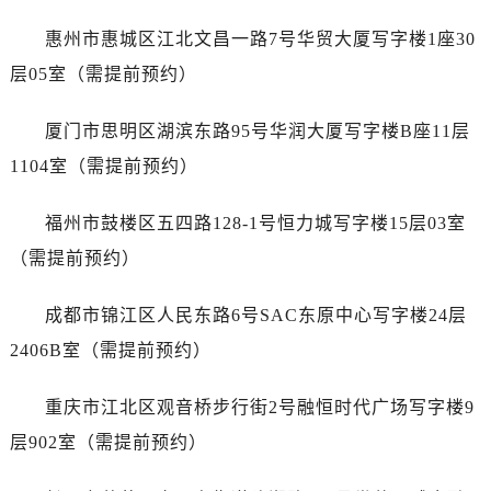
天津市和平区赤峰道136号天津国际金融中心26层2603室劳力士售后服务中心（需提前预约）
惠州市惠城区江北文昌一路7号华贸大厦写字楼1座30
安徽省安庆市迎江区人民路劳力士售后服务中心（需提前预约）
安徽省蚌埠市蚌山区淮河路劳力士售后服务中心（需提前预约）
层05室（需提前预约）
安徽省亳州市谯城区魏武大道劳力士售后服务中心（需提前预约）
厦门市思明区湖滨东路95号华润大厦写字楼B座11层
安徽省池州市贵池区长江路劳力士售后服务中心（需提前预约）
安徽省滁州市琅琊区南谯北路劳力士售后服务中心（需提前预约）
1104室（需提前预约）
安徽省阜阳市颍州区颍州北路劳力士售后服务中心（需提前预约）
福州市鼓楼区五四路128-1号恒力城写字楼15层03室
安徽省淮北市相山区淮海路劳力士售后服务中心（需提前预约）
安徽省淮南市田家庵区国庆中路劳力士售后服务中心（需提前预约）
（需提前预约）
安徽省黄山市屯溪区黄山西路劳力士售后服务中心（需提前预约）
成都市锦江区人民东路6号SAC东原中心写字楼24层
安徽省六安市金安区解放中路劳力士售后服务中心（需提前预约）
安徽省马鞍山市雨山区湖南西路劳力士售后服务中心（需提前预约）
2406B室（需提前预约）
安徽省宿州市埇桥区人民中路劳力士售后服务中心（需提前预约）
重庆市江北区观音桥步行街2号融恒时代广场写字楼9
安徽省铜陵市铜官区石城大道劳力士售后服务中心（需提前预约）
安徽省芜湖市镜湖区中山路步行街劳力士售后服务中心（需提前预约）
层902室（需提前预约）
安徽省宣城市宣州区叠嶂西路劳力士售后服务中心（需提前预约）