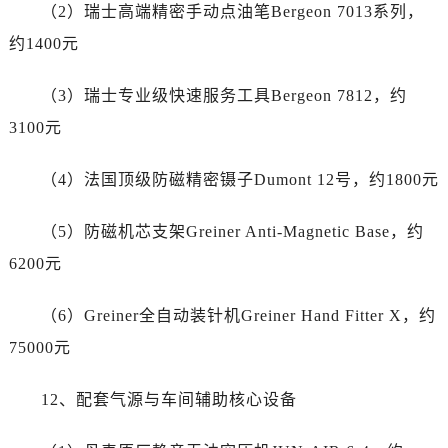
湖北省武汉市江汉区解放大道686号世界贸易大厦38层09室劳力士售后服务中心（需提前预约）
（2）瑞士高端精密手动点油笔Bergeon 7013系列，
广西省南宁市青秀区金湖路59号地王大厦12楼1224室劳力士售后服务中心（需提前预约）
约1400元
安徽省合肥市蜀山区潜山路111号万象城华润大厦B座12楼03室劳力士售后服务中心（需提前预约）
福建省泉州市丰泽区宝洲路729号浦西万达中心写字楼A座7楼709室劳力士售后服务中心（需提前预约）
（3）瑞士专业级快速服务工具Bergeon 7812，约
山东省青岛市南区山东路6号华润大厦B座22层04室劳力士售后服务中心（需提前预约）
3100元
山东省烟台市芝罘区胜利路139号万达金融中心A座907室劳力士售后服务中心（需提前预约）
吉林省长春市朝阳区西安大路727号中银大厦A座(旺进大厦)18层09室劳力士售后服务中心（需提前预约）
（4）法国顶级防磁精密镊子Dumont 12号，约1800元
贵州省贵阳市南明区都司高架桥路33号亨特国际金融中心14楼14D劳力士售后服务中心（需提前预约）
（5）防磁机芯支架Greiner Anti-Magnetic Base，约
云南省昆明市盘龙区北京路928号同德昆明广场写字楼10层06室劳力士售后服务中心（需提前预约）
河北省石家庄市长安区中山东路39号勒泰中心写字楼B座13层07室劳力士售后服务中心（需提前预约）
6200元
陕西省西安市碑林区南关正街88号华侨城长安国际中心E座6楼10室劳力士售后服务中心（需提前预约）
（6）Greiner全自动装针机Greiner Hand Fitter X，约
海南省海口市龙华区金贸东路5号海口华润大厦B座17层1707室劳力士售后服务中心（需提前预约）
河北省唐山市路南区新华东道100号万达广场写字楼A座10层1002室劳力士售后服务中心（需提前预约）
75000元
台州市椒江区东海大道1800号腾达中心东1幢20楼2002室劳力士售后服务中心（需提前预约）
12、配套气源与车间辅助核心设备
呼和浩特市玉泉区大学西街70号华润万象城写字楼（鄂尔多斯大厦）23层2326室劳力士售后服务中心（需提前预约）
兰州市七里河区西津西路16号兰州中心写字楼21层2102室劳力士售后服务中心（需提前预约）