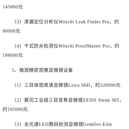
新疆维吾尔自治区胡杨河市胡杨河市胡杨路劳力士售后服务中心（需提前预约）
145000元
新疆维吾尔自治区霍尔果斯市亚欧北路劳力士售后服务中心（需提前预约）
新疆维吾尔自治区喀什市解放北路劳力士售后服务中心（需提前预约）
（3）渗漏定位分析仪Witschi Leak Finder Pro，约
新疆维吾尔自治区可克达拉市幸福路劳力士售后服务中心（需提前预约）
90000元
新疆维吾尔自治区克拉玛依市克拉玛依区友谊路劳力士售后服务中心（需提前预约）
新疆维吾尔自治区库车市库车市文化东路劳力士售后服务中心（需提前预约）
（4）干式防水检测仪Witschi ProofMaster Pro，约
新疆维吾尔自治区库尔勒市库尔勒市人民东路劳力士售后服务中心（需提前预约）
198000元
新疆维吾尔自治区奎屯市团结西街劳力士售后服务中心（需提前预约）
新疆维吾尔自治区昆玉市昆泉街劳力士售后服务中心（需提前预约）
5、微观精密观察显微镜设备
新疆维吾尔自治区沙湾市三道河子镇世纪大道南路劳力士售后服务中心（需提前预约）
新疆维吾尔自治区石河子市北二路劳力士售后服务中心（需提前预约）
（1）三目体视高清显微镜Leica S6D，约320000元
新疆维吾尔自治区双河市光明路劳力士售后服务中心（需提前预约）
新疆维吾尔自治区塔城市塔城地区闻琴路劳力士售后服务中心（需提前预约）
（2）蔡司工业级三目变焦显微镜ZEISS Stemi 305，
新疆维吾尔自治区铁门关市兴疆路劳力士售后服务中心（需提前预约）
约185000元
新疆维吾尔自治区图木舒克市图木舒克市中兴街劳力士售后服务中心（需提前预约）
新疆维吾尔自治区吐鲁番市高昌区文化中路文化中路劳力士售后服务中心（需提前预约）
（3）全光谱LED数码检测显微镜GemOro Elite