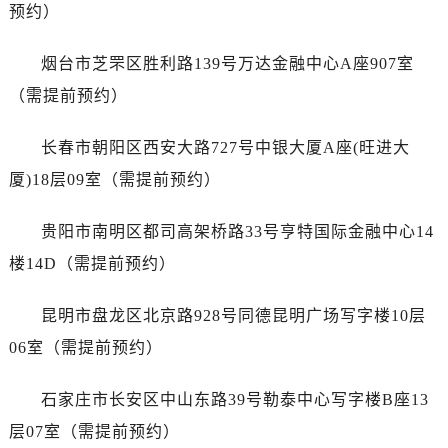
广东省江门市蓬江区广场西路劳力士售后服务中心（需提前预约）
预约）
广东省揭阳市榕城进贤门步行街劳力士售后服务中心（需提前预约）
烟台市芝罘区胜利路139号万达金融中心A座907室
广东省茂名市电白区水东街道迎宾大道劳力士售后服务中心（需提前预约）
广东省梅州市梅江区金燕大道劳力士售后服务中心（需提前预约）
（需提前预约）
广东省清远市清城区湖西路劳力士售后服务中心（需提前预约）
长春市朝阳区西安大路727号中银大厦A座(旺进大
广东省汕头市龙湖区长平路劳力士售后服务中心（需提前预约）
广东省汕尾市城区香洲街道园林社区翠园街劳力士售后服务中心（需提前预约）
厦)18层09室（需提前预约）
广东省韶关市武江区芙蓉新区与老城中心交汇处劳力士售后服务中心（需提前预约）
贵阳市南明区都司高架桥路33号亨特国际金融中心14
广东省深圳市罗湖区深南东路5001号华润大厦17层1701室劳力士售后服务中心（需提前预约）
广东省阳江市江城区东风一路劳力士售后服务中心（需提前预约）
楼14D（需提前预约）
广东省云浮市云城区金山路劳力士售后服务中心（需提前预约）
昆明市盘龙区北京路928号同德昆明广场写字楼10层
广东省湛江市赤坎区观海北路劳力士售后服务中心（需提前预约）
广东省肇庆市端州区信安大道与砚都大道交汇处劳力士售后服务中心（需提前预约）
06室（需提前预约）
广西壮族自治区百色市右江区中山二路劳力士售后服务中心（需提前预约）
石家庄市长安区中山东路39号勒泰中心写字楼B座13
广西壮族自治区北海市海城区北京路劳力士售后服务中心（需提前预约）
广西壮族自治区崇左市江州区石景林街道友谊大道与丽川路交汇处劳力士售后服务中心（需提前预约）
层07室（需提前预约）