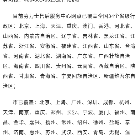
海南省文昌市文城镇教育东路劳力士售后服务中心（需提前预约）
海南省五指山市通什镇三月三大道劳力士售后服务中心（需提前预约）
目前劳力士售后服务中心网点已覆盖全国34个省级行
香港特别行政区尖沙咀区油尖旺区广东道劳力士售后服务中心（需提前预约）
政区：北京、上海、天津、重庆、澳门、香港、河北省、
香港特别行政区金钟区中西区金钟道劳力士售后服务中心（需提前预约）
山西省、内蒙古自治区、辽宁省、吉林省、黑龙江省、江
香港特别行政区九龙区油尖旺区弥敦道劳力士售后服务中心（需提前预约）
苏省、浙江省、安徽省、福建省、江西省、山东省、台湾
香港特别行政区铜锣湾区湾仔区轩尼诗道劳力士售后服务中心（需提前预约）
河南省安阳市文峰区解放大道劳力士售后服务中心（需提前预约）
省、河南省、湖北省、湖南省、广东省、广西壮族自治
河南省鹤壁市淇滨区九州路劳力士售后服务中心（需提前预约）
区、海南省、四川省、贵州省、云南省、西藏自治区、陕
河南省济源市沁园街道济水大道劳力士售后服务中心（需提前预约）
西省、甘肃省、青海省、宁夏回族自治区、新疆维吾尔自
河南省焦作市解放区解放路劳力士售后服务中心（需提前预约）
治区；
河南省开封市鼓楼区中山路劳力士售后服务中心（需提前预约）
河南省洛阳市西工区中州中路与解放路交叉口劳力士售后服务中心（需提前预约）
市已覆盖：北京、上海、广州、深圳、成都、杭州、
河南省漯河市源汇区交通路劳力士售后服务中心（需提前预约）
天津、南京、重庆、郑州、长沙、宁波、厦门、福州、南
河南省南阳市宛城区范蠡东路与南都路交叉口劳力士售后服务中心（需提前预约）
昌、金华、嘉兴、扬州、常州、绍兴、徐州、盐城、泰
河南省平顶山市卫东区建设路劳力士售后服务中心（需提前预约）
州、济南、惠州、苏州、武汉、西安、青岛、无锡、温
河南省濮阳市大华龙区开州路绿城路交叉口劳力士售后服务中心（需提前预约）