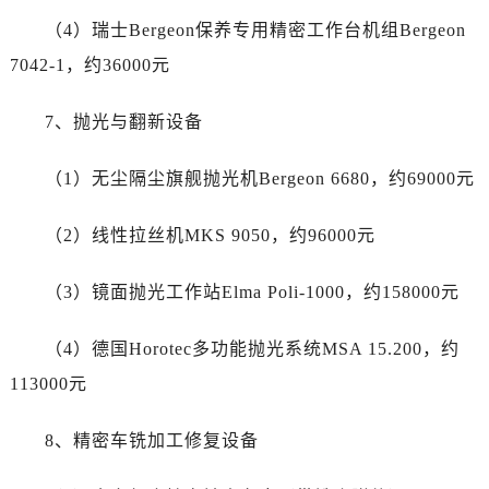
四川省甘孜州市康定市情歌广场、箭炉街劳力士售后服务中心（需提前预约）
（4）瑞士Bergeon保养专用精密工作台机组Bergeon
四川省广安市广安区建安南路劳力士售后服务中心（需提前预约）
7042-1，约36000元
四川省广元市利州区老城南北街、东大街劳力士售后服务中心（需提前预约）
四川省乐山市市中区嘉定中路劳力士售后服务中心（需提前预约）
7、抛光与翻新设备
四川省凉山州市西昌市大巷口下街劳力士售后服务中心（需提前预约）
四川省泸州市江阳区治平路劳力士售后服务中心（需提前预约）
（1）无尘隔尘旗舰抛光机Bergeon 6680，约69000元
四川省眉山市东坡区三苏路劳力士售后服务中心（需提前预约）
四川省绵阳市涪城区翠花街劳力士售后服务中心（需提前预约）
（2）线性拉丝机MKS 9050，约96000元
四川省南充市高坪区江东大道劳力士售后服务中心（需提前预约）
四川省内江市东兴区汉安大道劳力士售后服务中心（需提前预约）
（3）镜面抛光工作站Elma Poli-1000，约158000元
四川省攀枝花市东区三线大道北段劳力士售后服务中心（需提前预约）
四川省遂宁市船山区香林南路劳力士售后服务中心（需提前预约）
（4）德国Horotec多功能抛光系统MSA 15.200，约
四川省雅安市雨城区熊猫大道劳力士售后服务中心（需提前预约）
113000元
四川省宜宾市翠屏区长翠路劳力士售后服务中心（需提前预约）
四川省资阳市雁江区滨江大道一段与和平南路劳力士售后服务中心（需提前预约）
8、精密车铣加工修复设备
四川省自贡市自流井区华商北路劳力士售后服务中心（需提前预约）