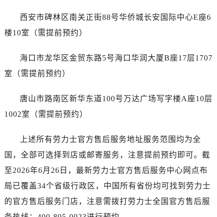
广西壮族自治区防城港市港口区金花茶大道劳力士售后服务中心（需提前预约）
西安市碑林区南关正街88号华侨城长安国际中心E座6
广西壮族自治区贵港市港北区港城街道布山大道与仙衣路交叉口劳力士售后服务中心（需提前预约）
广西壮族自治区桂林市秀峰区红岭路劳力士售后服务中心（需提前预约）
楼10室（需提前预约）
广西壮族自治区河池市金城江区金城江街道朝阳路劳力士售后服务中心（需提前预约）
海口市龙华区金贸东路5号海口华润大厦B座17层1707
广西壮族自治区贺州市八步区城东街道灵峰南路劳力士售后服务中心（需提前预约）
广西壮族自治区来宾市兴宾区桂中大道劳力士售后服务中心（需提前预约）
室（需提前预约）
广西壮族自治区柳州市城中区中山中路劳力士售后服务中心（需提前预约）
唐山市路南区新华东道100号万达广场写字楼A座10层
广西壮族自治区钦州市钦南区金海湾东大街劳力士售后服务中心（需提前预约）
广西壮族自治区梧州市万秀区龙湖镇高旺路劳力士售后服务中心（需提前预约）
1002室（需提前预约）
广西壮族自治区玉林市玉州区金玉路劳力士售后服务中心（需提前预约）
上述所有劳力士官方售后服务地址服务范围均为全
海南省儋州市儋州市那大镇兰洋北路劳力士售后服务中心（需提前预约）
海南省东方市八所镇解放西路劳力士售后服务中心（需提前预约）
国，全部可选择到店或邮寄服务，注意提前预约即可。截
海南省琼海市嘉积镇东风路劳力士售后服务中心（需提前预约）
至2026年6月26日，最新劳力士官方售后服务中心网点布
海南省三沙市西沙区西沙群岛永兴岛北京路劳力士售后服务中心（需提前预约）
局已覆盖34个省级行政区，中国所有省份均可找到劳力士
海南省三亚市吉阳区迎宾路劳力士售后服务中心（需提前预约）
的官方售后服务门店，注意需拨打劳力士全国官方售后服
海南省万宁市万城镇解放路劳力士售后服务中心（需提前预约）
务热线：400-805-0023进行预约。