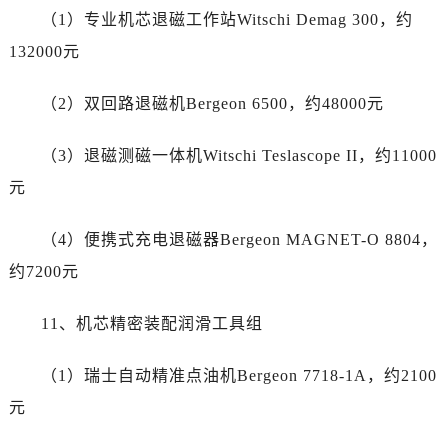
云南省普洱市思茅区振兴大道劳力士售后服务中心（需提前预约）
（1）专业机芯退磁工作站Witschi Demag 300，约
云南省曲靖市麒麟区学府路劳力士售后服务中心（需提前预约）
132000元
云南省文山壮族苗族自治州文山市东风路劳力士售后服务中心（需提前预约）
云南省西双版纳傣族自治州景洪市宣慰大道劳力士售后服务中心（需提前预约）
（2）双回路退磁机Bergeon 6500，约48000元
云南省玉溪市红塔区南北大街劳力士售后服务中心（需提前预约）
云南省昭通市昭阳区青年路劳力士售后服务中心（需提前预约）
（3）退磁测磁一体机Witschi Teslascope II，约11000
重庆市江北区观音桥步行街2号融恒时代广场9层902室劳力士售后服务中心（需提前预约）
元
新疆维吾尔自治区乌鲁木齐市天山区红山路26号时代广场（CCMALL）C座17层17-B劳力士售后服务中心（需提前预约）
浙江省温州市鹿城区锦绣路1067号置信广场10层1015室劳力士售后服务中心（需提前预约）
（4）便携式充电退磁器Bergeon MAGNET-O 8804，
黑龙江省哈尔滨市道里区友谊西路600号富力中心T2座写字楼29层03室室劳力士售后服务中心（需提前预约）
约7200元
辽宁省大连市中山区人民路15号国际金融大厦7层G室劳力士售后服务中心（需提前预约）
广东省佛山市禅城区季华五路57号万科金融中心C座12层1205室劳力士售后服务中心（需提前预约）
11、机芯精密装配润滑工具组
广东省东莞市东城街道鸿福东路1号民盈国贸中心T1写字楼9层907室劳力士售后服务中心（需提前预约）
江苏省无锡市梁溪区人民中路139号恒隆广场写字楼1座11层1104室劳力士售后服务中心（需提前预约）
（1）瑞士自动精准点油机Bergeon 7718-1A，约2100
江苏省南通市崇川区工农路57号圆融广场写字楼16层1603室劳力士售后服务中心（需提前预约）
元
江苏省苏州市苏州工业园区 星港街199号苏州中心办公楼C座22层08室劳力士售后服务中心（需提前预约）