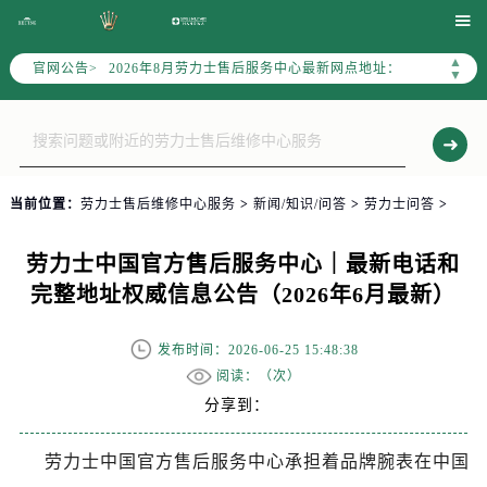
2026年8月劳力士全国官方售后客户服务热线：400-805-0023

劳力士官方全国统一服务热线400-805-0023，服务覆盖中国大陆、香港、澳门、台湾全部区域（非大陆需加拨“+86”）
2026年8月劳力士售后服务中心最新网点地址：
▲
官网公告>
▼
北京市朝阳区建国门外大街甲6号华熙国际中心写字楼D座11层1102室（北京总部）（需提前预约）
北京市东城区东长安街1号东方广场写字楼W3座6层602室（需提前预约）
天津市和平区赤峰道136号天津国际金融中心写字楼26层2603室（需提前预约）
上海市徐汇区虹桥路3号港汇中心写字楼2座37层3705室（需提前预约）
当前位置：
劳力士售后维修中心服务
>
新闻/知识/问答
>
劳力士问答
>
上海市黄浦区南京东路299号宏伊国际广场写字楼8层806室（需提前预约）
南京市秦淮区中山南路1号（新街口）南京中心写字楼22层C1-1室（需提前预约）
劳力士中国官方售后服务中心｜最新电话和
常州市新北区龙锦路1590号现代传媒中心写字楼5号楼10层1008室（需提前预约）
完整地址权威信息公告（2026年6月最新）
徐州市鼓楼区淮海东路29号苏宁广场IFC国际金融中心写字楼35层3508室（需提前预约）
扬州市邗江区国展路29号星耀天地写字楼1号楼18层1803室（需提前预约）
发布时间：2026-06-25 15:48:38
盐城市盐都区世纪大道5号盐城金融城写字楼1号楼16层1604室（需提前预约）
阅读：（
次）
泰州市海陵区永定东路399号置地商务中心东塔写字楼（华润万象城）17层1706室（需提前预约）
分享到：
宁波市江北区大闸南路500号来福士广场办公楼20层2009室（需提前预约）
杭州市上城区钱江路1366号华润大厦写字楼A座5层503-5室（需提前预约）
劳力士中国官方售后服务中心承担着品牌腕表在中国