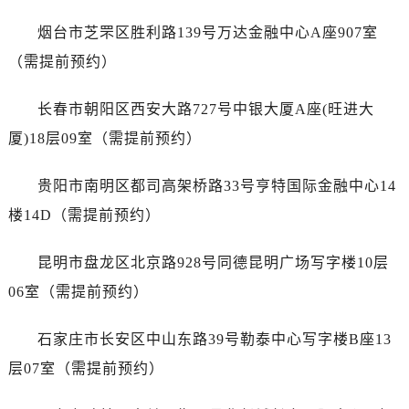
广东省阳江市江城区东风一路劳力士售后服务中心（需提前预约）
广东省云浮市云城区金山路劳力士售后服务中心（需提前预约）
烟台市芝罘区胜利路139号万达金融中心A座907室
广东省湛江市赤坎区观海北路劳力士售后服务中心（需提前预约）
（需提前预约）
广东省肇庆市端州区信安大道与砚都大道交汇处劳力士售后服务中心（需提前预约）
广西壮族自治区百色市右江区中山二路劳力士售后服务中心（需提前预约）
长春市朝阳区西安大路727号中银大厦A座(旺进大
广西壮族自治区北海市海城区北京路劳力士售后服务中心（需提前预约）
厦)18层09室（需提前预约）
广西壮族自治区崇左市江州区石景林街道友谊大道与丽川路交汇处劳力士售后服务中心（需提前预约）
广西壮族自治区防城港市港口区金花茶大道劳力士售后服务中心（需提前预约）
贵阳市南明区都司高架桥路33号亨特国际金融中心14
广西壮族自治区贵港市港北区港城街道布山大道与仙衣路交叉口劳力士售后服务中心（需提前预约）
楼14D（需提前预约）
广西壮族自治区桂林市秀峰区红岭路劳力士售后服务中心（需提前预约）
广西壮族自治区河池市金城江区金城江街道朝阳路劳力士售后服务中心（需提前预约）
昆明市盘龙区北京路928号同德昆明广场写字楼10层
广西壮族自治区贺州市八步区城东街道灵峰南路劳力士售后服务中心（需提前预约）
06室（需提前预约）
广西壮族自治区来宾市兴宾区桂中大道劳力士售后服务中心（需提前预约）
广西壮族自治区柳州市城中区中山中路劳力士售后服务中心（需提前预约）
石家庄市长安区中山东路39号勒泰中心写字楼B座13
广西壮族自治区钦州市钦南区金海湾东大街劳力士售后服务中心（需提前预约）
层07室（需提前预约）
广西壮族自治区梧州市万秀区龙湖镇高旺路劳力士售后服务中心（需提前预约）