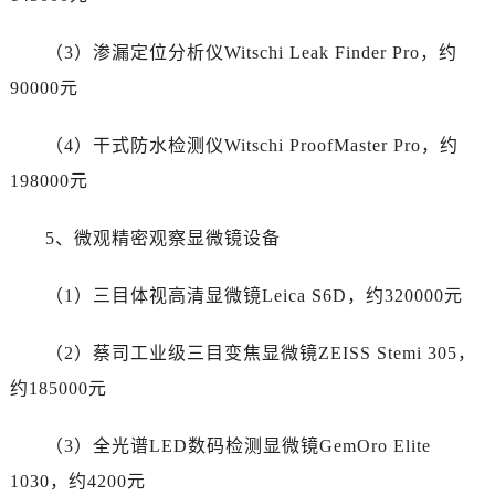
新疆维吾尔自治区沙湾市三道河子镇世纪大道南路劳力士售后服务中心（需提前预约）
新疆维吾尔自治区石河子市北二路劳力士售后服务中心（需提前预约）
（3）渗漏定位分析仪Witschi Leak Finder Pro，约
新疆维吾尔自治区双河市光明路劳力士售后服务中心（需提前预约）
90000元
新疆维吾尔自治区塔城市塔城地区闻琴路劳力士售后服务中心（需提前预约）
新疆维吾尔自治区铁门关市兴疆路劳力士售后服务中心（需提前预约）
（4）干式防水检测仪Witschi ProofMaster Pro，约
新疆维吾尔自治区图木舒克市图木舒克市中兴街劳力士售后服务中心（需提前预约）
198000元
新疆维吾尔自治区吐鲁番市高昌区文化中路文化中路劳力士售后服务中心（需提前预约）
新疆维吾尔自治区乌苏市乌鲁木齐北路劳力士售后服务中心（需提前预约）
5、微观精密观察显微镜设备
新疆维吾尔自治区五家渠市长征西街劳力士售后服务中心（需提前预约）
新疆维吾尔自治区新星市东风路劳力士售后服务中心（需提前预约）
（1）三目体视高清显微镜Leica S6D，约320000元
新疆维吾尔自治区伊宁市解放西路劳力士售后服务中心（需提前预约）
贵州省安顺市西秀区中华南路劳力士售后服务中心（需提前预约）
（2）蔡司工业级三目变焦显微镜ZEISS Stemi 305，
贵州省毕节市七星关区松山路劳力士售后服务中心（需提前预约）
约185000元
贵州省六盘水市钟山区钟山大道劳力士售后服务中心（需提前预约）
贵州省黔东南苗族侗族自治州凯里市北京西路劳力士售后服务中心（需提前预约）
（3）全光谱LED数码检测显微镜GemOro Elite
贵州省黔西南布依族苗族自治州兴义市大道与桔香路交汇处劳力士售后服务中心（需提前预约）
1030，约4200元