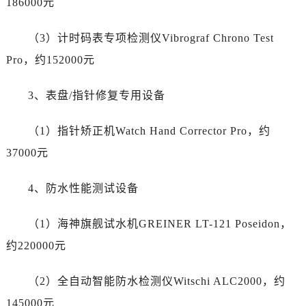
新疆维吾尔自治区白杨市军垦路劳力士售后服务中心（需提前预约）
186000元
新疆维吾尔自治区北屯市团结路劳力士售后服务中心（需提前预约）
（3）计时码表专项检测仪Vibrograf Chrono Test
新疆维吾尔自治区博乐市博乐市北京路劳力士售后服务中心（需提前预约）
新疆维吾尔自治区昌吉市延安北路劳力士售后服务中心（需提前预约）
Pro，约152000元
新疆维吾尔自治区阜康市博峰路劳力士售后服务中心（需提前预约）
3、表盘/指针修复专用设备
新疆维吾尔自治区哈密市伊州区建国北路劳力士售后服务中心（需提前预约）
新疆维吾尔自治区和田市和田市北京西路劳力士售后服务中心（需提前预约）
（1）指针矫正机Watch Hand Corrector Pro，约
新疆维吾尔自治区胡杨河市胡杨河市胡杨路劳力士售后服务中心（需提前预约）
37000元
新疆维吾尔自治区霍尔果斯市亚欧北路劳力士售后服务中心（需提前预约）
新疆维吾尔自治区喀什市解放北路劳力士售后服务中心（需提前预约）
4、防水性能测试设备
新疆维吾尔自治区可克达拉市幸福路劳力士售后服务中心（需提前预约）
新疆维吾尔自治区克拉玛依市克拉玛依区友谊路劳力士售后服务中心（需提前预约）
（1）海神旗舰试水机GREINER LT-121 Poseidon，
新疆维吾尔自治区库车市库车市文化东路劳力士售后服务中心（需提前预约）
约220000元
新疆维吾尔自治区库尔勒市库尔勒市人民东路劳力士售后服务中心（需提前预约）
新疆维吾尔自治区奎屯市团结西街劳力士售后服务中心（需提前预约）
（2）全自动智能防水检测仪Witschi ALC2000，约
新疆维吾尔自治区昆玉市昆泉街劳力士售后服务中心（需提前预约）
145000元