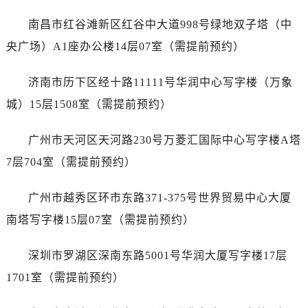
山西省吕梁市离石区永宁中路与建设街交叉口劳力士售后服务中心（需提前预约）
山西省朔州市朔城区怡西路与鄯阳西街交汇处劳力士售后服务中心（需提前预约）
南昌市红谷滩新区红谷中大道998号绿地双子塔（中
山西省忻州市忻府区和平东街与七一南路交叉口劳力士售后服务中心（需提前预约）
央广场）A1座办公楼14层07室（需提前预约）
山西省阳泉市郊区平阳东街与新城大道交叉口劳力士售后服务中心（需提前预约）
山西省运城市盐湖区河东街劳力士售后服务中心（需提前预约）
济南市历下区经十路11111号华润中心写字楼（万象
山西省长治市潞州区英雄中路劳力士售后服务中心（需提前预约）
城）15层1508室（需提前预约）
山西省太原市迎泽区迎泽街道解放路15号亨得利名表维修授权店3楼劳力士售后服务中心（需提前预约）
天津市和平区赤峰道136号天津国际金融中心26层2603室劳力士售后服务中心（需提前预约）
广州市天河区天河路230号万菱汇国际中心写字楼A塔
安徽省安庆市迎江区人民路劳力士售后服务中心（需提前预约）
7层704室（需提前预约）
安徽省蚌埠市蚌山区淮河路劳力士售后服务中心（需提前预约）
安徽省亳州市谯城区魏武大道劳力士售后服务中心（需提前预约）
广州市越秀区环市东路371-375号世界贸易中心大厦
安徽省池州市贵池区长江路劳力士售后服务中心（需提前预约）
南塔写字楼15层07室（需提前预约）
安徽省滁州市琅琊区南谯北路劳力士售后服务中心（需提前预约）
安徽省阜阳市颍州区颍州北路劳力士售后服务中心（需提前预约）
深圳市罗湖区深南东路5001号华润大厦写字楼17层
安徽省淮北市相山区淮海路劳力士售后服务中心（需提前预约）
1701室（需提前预约）
安徽省淮南市田家庵区国庆中路劳力士售后服务中心（需提前预约）