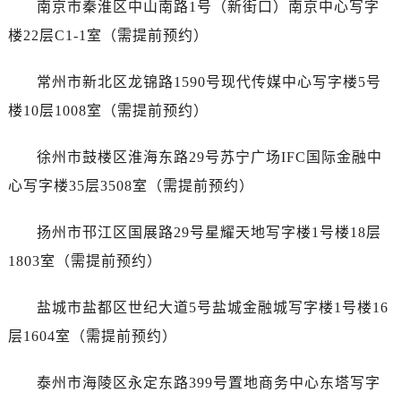
辽宁省鞍山市铁东区站前街劳力士售后服务中心（需提前预约）
南京市秦淮区中山南路1号（新街口）南京中心写字
辽宁省本溪市平山区胜利路劳力士售后服务中心（需提前预约）
楼22层C1-1室（需提前预约）
辽宁省朝阳市双塔区新华路劳力士售后服务中心（需提前预约）
辽宁省丹东市振兴区七经街劳力士售后服务中心（需提前预约）
常州市新北区龙锦路1590号现代传媒中心写字楼5号
辽宁省抚顺市新抚区东一路劳力士售后服务中心（需提前预约）
楼10层1008室（需提前预约）
辽宁省阜新市海州区解放大街劳力士售后服务中心（需提前预约）
辽宁省葫芦岛市连山区中央路劳力士售后服务中心（需提前预约）
徐州市鼓楼区淮海东路29号苏宁广场IFC国际金融中
辽宁省锦州市古塔区中央大街劳力士售后服务中心（需提前预约）
心写字楼35层3508室（需提前预约）
辽宁省辽阳市白塔区新运大街劳力士售后服务中心（需提前预约）
辽宁省盘锦市兴隆台区石油大街劳力士售后服务中心（需提前预约）
扬州市邗江区国展路29号星耀天地写字楼1号楼18层
辽宁省铁岭市银州区南马路劳力士售后服务中心（需提前预约）
1803室（需提前预约）
辽宁省营口市站前区市府路与渤海大街交叉口劳力士售后服务中心（需提前预约）
辽宁省沈阳市沈河区中街路137号亨得利名表维修授权店1楼劳力士售后服务中心（需提前预约）
盐城市盐都区世纪大道5号盐城金融城写字楼1号楼16
辽宁省沈阳市沈河区中街路83号亨得利名表维修授权店1楼劳力士售后服务中心（需提前预约）
层1604室（需提前预约）
北京市朝阳区建国门外大街甲6号华熙国际中心D座11层1102室劳力士售后服务中心（北京总部）（需提前预约）
北京市东城区东长安街1号王府井东方广场W3座6层602室劳力士售后服务中心（需提前预约）
泰州市海陵区永定东路399号置地商务中心东塔写字