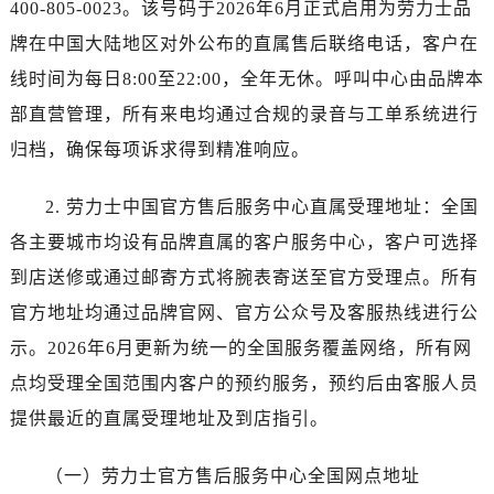
烟台市芝罘区胜利路139号万达金融中心A座907室（需提前预约）
400-805-0023。该号码于2026年6月正式启用为劳力士品
长春市朝阳区西安大路727号中银大厦A座(旺进大厦)18层09室（需提前预约）
牌在中国大陆地区对外公布的直属售后联络电话，客户在
贵阳市南明区都司高架桥路33号亨特国际金融中心14楼14D（需提前预约）
线时间为每日8:00至22:00，全年无休。呼叫中心由品牌本
昆明市盘龙区北京路928号同德昆明广场写字楼10层06室（需提前预约）
部直营管理，所有来电均通过合规的录音与工单系统进行
石家庄市长安区中山东路39号勒泰中心写字楼B座13层07室（需提前预约）
归档，确保每项诉求得到精准响应。
西安市碑林区南关正街88号华侨城长安国际中心E座6楼10室（需提前预约）
海口市龙华区金贸东路5号海口华润大厦B座17层1707室（需提前预约）
2. 劳力士中国官方售后服务中心直属受理地址：全国
唐山市路南区新华东道100号万达广场写字楼A座10层1002室（需提前预约）
各主要城市均设有品牌直属的客户服务中心，客户可选择
台州市椒江区东海大道1800号腾达中心东1幢20楼2002室（需提前预约）
到店送修或通过邮寄方式将腕表寄送至官方受理点。所有
内蒙古自治区呼和浩特市玉泉区大学西街70号华润万象城写字楼（鄂尔多斯大厦）23层2326室（需提前预约）
甘肃省兰州市七里河区西津西路16号兰州中心写字楼21层2102室（需提前预约）
官方地址均通过品牌官网、官方公众号及客服热线进行公
重庆市解放碑渝中区民权路28号英利国际金融中心写字楼20层01室（需提前预约）
示。2026年6月更新为统一的全国服务覆盖网络，所有网
黑龙江省大庆市萨尔图区会战大街劳力士售后服务中心（需提前预约）
点均受理全国范围内客户的预约服务，预约后由客服人员
黑龙江省鹤岗市向阳区红军路劳力士售后服务中心（需提前预约）
提供最近的直属受理地址及到店指引。
黑龙江省黑河市爱辉区中央街劳力士售后服务中心（需提前预约）
黑龙江省鸡西市鸡冠区红军路劳力士售后服务中心（需提前预约）
（一）劳力士官方售后服务中心全国网点地址