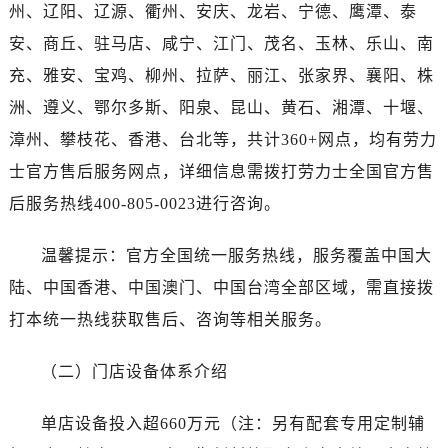
湖南省湘潭市雨湖区莲城大道劳力士售后服务中心（需提前预约）
州、辽阳、辽源、衢州、安庆、龙岩、宁德、鹰潭、泰
湖南省益阳市赫山区桃花仑路劳力士售后服务中心（需提前预约）
安、商丘、驻马店、咸宁、江门、茂名、玉林、乐山、南
湖南省永州市冷水滩区永州大道与中兴路交叉口劳力士售后服务中心（需提前预约）
充、雅安、宝鸡、柳州、拉萨、丽江、张家界、襄阳、株
湖南省岳阳市岳阳楼区东茅岭路劳力士售后服务中心（需提前预约）
洲、遵义、鄂尔多斯、阳泉、昆山、黄石、湘潭、十堰、
湖南省张家界市永定区解放路劳力士售后服务中心（需提前预约）
漳州、攀枝花、香港、台北等，共计360+网点，均有劳力
湖南省长沙市芙蓉区建湘路393号世茂环球金融中心写字楼10层1013室劳力士售后服务中心（需提前预约）
湖南省株洲市芦淞区建设南路劳力士售后服务中心（需提前预约）
士官方售后服务网点，详细信息需拨打劳力士全国官方售
甘肃省白银市白银区北京路劳力士售后服务中心（需提前预约）
后服务热线400-805-0023进行咨询。
甘肃省定西市安定区解放路劳力士售后服务中心（需提前预约）
甘肃省敦煌市沙州镇阳关中路劳力士售后服务中心（需提前预约）
温馨提示：官方全国统一服务热线，服务覆盖中国大
甘肃省合作市人民街劳力士售后服务中心（需提前预约）
陆、中国香港、中国澳门、中国台湾全部区域，需直接拨
甘肃省嘉峪关市雄关区新华中路劳力士售后服务中心（需提前预约）
打本统一热线获取售后、咨询等相关服务。
甘肃省金昌市金川区北京路劳力士售后服务中心（需提前预约）
甘肃省酒泉市肃州区西大街劳力士售后服务中心（需提前预约）
（二）门店设备体系介绍
甘肃省临夏市城南街道团结路劳力士售后服务中心（需提前预约）
甘肃省陇南市武都区人民路劳力士售后服务中心（需提前预约）
单店设备投入超660万元（注：另有配套专用定制辅