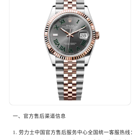
沈阳市沈河区中街路137号亨得利名表服务中心（品牌授权店）1层整层（需提前预约）
沈阳市沈河区中街路83号亨得利名表服务中心（品牌授权店）1层整层（需提前预约）
乌鲁木齐市天山区红山路26号时代广场（CCMALL）C座17层17-B（需提前预约）
温州市鹿城区锦绣路1067号置信广场10层1015室（需提前预约）
哈尔滨市道里区友谊西路600号富力中心T2座写字楼29层03室（需提前预约）
大连市中山区人民路15号国际金融大厦7层G室（需提前预约）
佛山市禅城区季华五路57号万科金融中心C座12层1205室（需提前预约）
东莞市东城街道鸿福东路1号民盈国贸中心T1写字楼9层907室（需提前预约）
无锡市梁溪区人民中路139号恒隆广场写字楼1座11层1104室（需提前预约）
南通市崇川区工农路57号圆融广场写字楼16层1603室（需提前预约）
苏州市苏州工业园区星港街199号苏州中心办公楼C座22层08室（需提前预约）
武汉市江汉区解放大道686号世界贸易大厦38层09室（需提前预约）
南宁市青秀区金湖路59号地王大厦12楼1224室（需提前预约）
合肥市蜀山区潜山路111号万象城华润大厦B座12楼03室（需提前预约）
一、官方售后渠道信息
泉州市丰泽区宝洲路729号浦西万达中心写字楼A座7楼709室（需提前预约）
青岛市南区山东路6号华润大厦B座22层04室（需提前预约）
1. 劳力士中国官方售后服务中心全国统一客服热线：