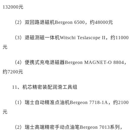
台湾省台中市西屯区文华路劳力士售后服务中心（需提前预约）
132000元
台湾省台南市中西区国华街劳力士售后服务中心（需提前预约）
台湾省高雄市新兴区五福路劳力士售后服务中心（需提前预约）
（2）双回路退磁机Bergeon 6500，约48000元
台湾省基隆市仁爱区仁三路劳力士售后服务中心（需提前预约）
台湾省新竹市东区中正路劳力士售后服务中心（需提前预约）
（3）退磁测磁一体机Witschi Teslascope II，约11000
台湾省嘉义市东区文化路劳力士售后服务中心（需提前预约）
元
重庆市江北区观音桥步行街2号融恒时代广场9层902室劳力士售后服务中心（需提前预约）
新疆维吾尔自治区乌鲁木齐市天山区红山路26号时代广场（CCMALL）C座17层17-B劳力士售后服务中心（需提前预约）
（4）便携式充电退磁器Bergeon MAGNET-O 8804，
浙江省温州市鹿城区锦绣路1067号置信广场10层1015室劳力士售后服务中心（需提前预约）
约7200元
黑龙江省哈尔滨市道里区友谊西路600号富力中心T2座写字楼29层03室室劳力士售后服务中心（需提前预约）
辽宁省大连市中山区人民路15号国际金融大厦7层G室劳力士售后服务中心（需提前预约）
11、机芯精密装配润滑工具组
广东省佛山市禅城区季华五路57号万科金融中心C座12层1205室劳力士售后服务中心（需提前预约）
广东省东莞市东城街道鸿福东路1号民盈国贸中心T1写字楼9层907室劳力士售后服务中心（需提前预约）
（1）瑞士自动精准点油机Bergeon 7718-1A，约2100
江苏省无锡市梁溪区人民中路139号恒隆广场写字楼1座11层1104室劳力士售后服务中心（需提前预约）
元
江苏省南通市崇川区工农路57号圆融广场写字楼16层1603室劳力士售后服务中心（需提前预约）
江苏省苏州市苏州工业园区 星港街199号苏州中心办公楼C座22层08室劳力士售后服务中心（需提前预约）
（2）瑞士高端精密手动点油笔Bergeon 7013系列，