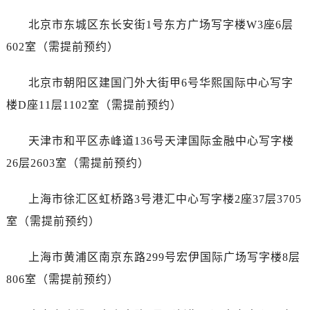
黑龙江省佳木斯市向阳区长安路劳力士售后服务中心（需提前预约）
黑龙江省牡丹江市东安区太平路劳力士售后服务中心（需提前预约）
北京市东城区东长安街1号东方广场写字楼W3座6层
黑龙江省七台河市桃山区大同街劳力士售后服务中心（需提前预约）
602室（需提前预约）
黑龙江省齐齐哈尔市龙沙区龙华路劳力士售后服务中心（需提前预约）
黑龙江省双鸭山市尖山区新兴大街劳力士售后服务中心（需提前预约）
北京市朝阳区建国门外大街甲6号华熙国际中心写字
黑龙江省绥化市北林区新华街与康庄路交叉口劳力士售后服务中心（需提前预约）
楼D座11层1102室（需提前预约）
黑龙江省伊春市伊美区通河路劳力士售后服务中心（需提前预约）
吉林省白城市洮北区明仁南街劳力士售后服务中心（需提前预约）
天津市和平区赤峰道136号天津国际金融中心写字楼
吉林省白山市浑江区浑江大街劳力士售后服务中心（需提前预约）
26层2603室（需提前预约）
吉林省吉林市船营区河南街劳力士售后服务中心（需提前预约）
吉林省辽源市龙山区人民大街劳力士售后服务中心（需提前预约）
上海市徐汇区虹桥路3号港汇中心写字楼2座37层3705
吉林省梅河口市新华街道梅河大街劳力士售后服务中心（需提前预约）
室（需提前预约）
吉林省四平市铁东区紫气大路与南九经街交汇处劳力士售后服务中心（需提前预约）
吉林省松原市宁江区五环大街劳力士售后服务中心（需提前预约）
上海市黄浦区南京东路299号宏伊国际广场写字楼8层
吉林省通化市东昌区环通乡江南大街劳力士售后服务中心（需提前预约）
806室（需提前预约）
吉林省延边市延吉市解放路劳力士售后服务中心（需提前预约）