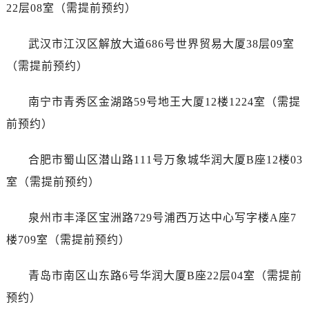
福建省福州市鼓楼区五四路128-1号恒力城写字楼15层03室劳力士售后服务中心（需提前预约）
22层08室（需提前预约）
福建省厦门市思明区湖滨东路95号万象城华润大厦B座11层1104室劳力士售后服务中心（需提前预约）
广东省潮州市潮安区新风路与潮汕路交汇处劳力士售后服务中心（需提前预约）
武汉市江汉区解放大道686号世界贸易大厦38层09室
广东省广州市天河区天河路230号万菱汇国际中心A塔7层704室劳力士售后服务中心（需提前预约）
（需提前预约）
广东省广州市越秀区环市东路371-375号世界贸易中心大厦南塔15层1507室劳力士售后服务中心（需提前预约）
广东省河源市源城区越王大道劳力士售后服务中心（需提前预约）
南宁市青秀区金湖路59号地王大厦12楼1224室（需提
广东省惠州市惠城区江北文昌一路7号华贸大厦1座30层3005室劳力士售后服务中心（需提前预约）
前预约）
广东省江门市蓬江区广场西路劳力士售后服务中心（需提前预约）
广东省揭阳市榕城进贤门步行街劳力士售后服务中心（需提前预约）
合肥市蜀山区潜山路111号万象城华润大厦B座12楼03
广东省茂名市电白区水东街道迎宾大道劳力士售后服务中心（需提前预约）
室（需提前预约）
广东省梅州市梅江区金燕大道劳力士售后服务中心（需提前预约）
广东省清远市清城区湖西路劳力士售后服务中心（需提前预约）
泉州市丰泽区宝洲路729号浦西万达中心写字楼A座7
广东省汕头市龙湖区长平路劳力士售后服务中心（需提前预约）
楼709室（需提前预约）
广东省汕尾市城区香洲街道园林社区翠园街劳力士售后服务中心（需提前预约）
广东省韶关市武江区芙蓉新区与老城中心交汇处劳力士售后服务中心（需提前预约）
青岛市南区山东路6号华润大厦B座22层04室（需提前
广东省深圳市罗湖区深南东路5001号华润大厦17层1701室劳力士售后服务中心（需提前预约）
预约）