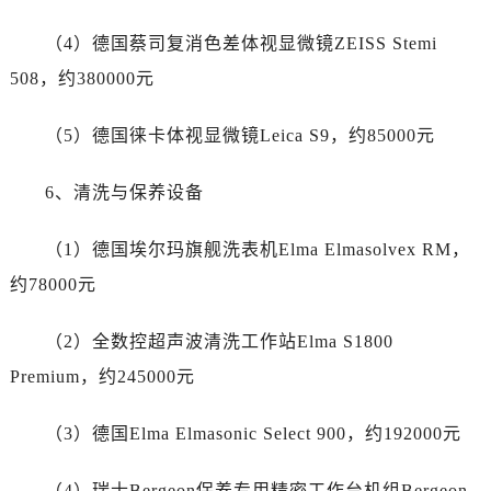
贵州省铜仁市碧江区民主路劳力士售后服务中心（需提前预约）
贵州省遵义市红花岗区共青大道与嵩山路交叉口劳力士售后服务中心（需提前预约）
（4）德国蔡司复消色差体视显微镜ZEISS Stemi
四川省阿坝州市马尔康市团结街劳力士售后服务中心（需提前预约）
508，约380000元
四川省巴中市巴州区江北大道劳力士售后服务中心（需提前预约）
四川省成都市锦江区人民东路6号SAC东原中心24层2406B室劳力士售后服务中心（需提前预约）
（5）德国徕卡体视显微镜Leica S9，约85000元
四川省达州市通川区中心广场、老车坝劳力士售后服务中心（需提前预约）
四川省德阳市旌阳区长江西路、南街劳力士售后服务中心（需提前预约）
6、清洗与保养设备
四川省甘孜州市康定市情歌广场、箭炉街劳力士售后服务中心（需提前预约）
四川省广安市广安区建安南路劳力士售后服务中心（需提前预约）
（1）德国埃尔玛旗舰洗表机Elma Elmasolvex RM，
四川省广元市利州区老城南北街、东大街劳力士售后服务中心（需提前预约）
约78000元
四川省乐山市市中区嘉定中路劳力士售后服务中心（需提前预约）
四川省凉山州市西昌市大巷口下街劳力士售后服务中心（需提前预约）
（2）全数控超声波清洗工作站Elma S1800
四川省泸州市江阳区治平路劳力士售后服务中心（需提前预约）
Premium，约245000元
四川省眉山市东坡区三苏路劳力士售后服务中心（需提前预约）
四川省绵阳市涪城区翠花街劳力士售后服务中心（需提前预约）
（3）德国Elma Elmasonic Select 900，约192000元
四川省南充市高坪区江东大道劳力士售后服务中心（需提前预约）
（4）瑞士Bergeon保养专用精密工作台机组Bergeon