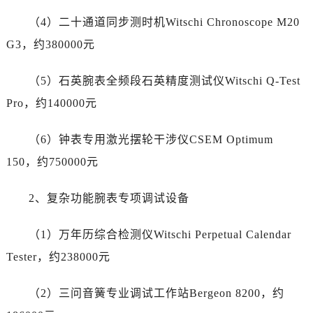
青海省西宁市城西区海湖新区西关大道劳力士售后服务中心（需提前预约）
青海省玉树藏族自治州结古镇胜利路劳力士售后服务中心（需提前预约）
（4）二十通道同步测时机Witschi Chronoscope M20
陕西省安康市汉滨区金州路劳力士售后服务中心（需提前预约）
G3，约380000元
陕西省宝鸡市渭滨区经二路劳力士售后服务中心（需提前预约）
陕西省汉中市汉台区北大街劳力士售后服务中心（需提前预约）
（5）石英腕表全频段石英精度测试仪Witschi Q-Test
陕西省商洛市商州区州城街劳力士售后服务中心（需提前预约）
Pro，约140000元
陕西省铜川市王益区红旗街劳力士售后服务中心（需提前预约）
陕西省渭南市临渭区东风大街劳力士售后服务中心（需提前预约）
（6）钟表专用激光摆轮干涉仪CSEM Optimum
陕西省咸阳市秦都区沣西新城统一西路与白马河路交汇处劳力士售后服务中心（需提前预约）
150，约750000元
陕西省延安市宝塔区中心街劳力士售后服务中心（需提前预约）
陕西省榆林市榆阳区长兴路劳力士售后服务中心（需提前预约）
2、复杂功能腕表专项调试设备
新疆维吾尔自治区阿克苏市东大街劳力士售后服务中心（需提前预约）
（1）万年历综合检测仪Witschi Perpetual Calendar
新疆维吾尔自治区阿拉尔市胜利大道劳力士售后服务中心（需提前预约）
新疆维吾尔自治区阿拉山口市友好路劳力士售后服务中心（需提前预约）
Tester，约238000元
新疆维吾尔自治区阿勒泰市解放路劳力士售后服务中心（需提前预约）
（2）三问音簧专业调试工作站Bergeon 8200，约
新疆维吾尔自治区阿图什市光明路劳力士售后服务中心（需提前预约）