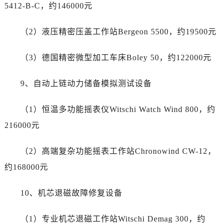
云南省大理白族自治州大理市建设路劳力士售后服务中心（需提前预约）
5412-B-C，约146000元
云南省德宏傣族景颇族自治州芒市团结大街劳力士售后服务中心（需提前预约）
云南省迪庆藏族自治州香格里拉市长征大道劳力士售后服务中心（需提前预约）
（2）液压精密压盖工作站Bergeon 5500，约19500元
云南省红河哈尼族彝族自治州蒙自市天马路劳力士售后服务中心（需提前预约）
云南省丽江市古城区七星街劳力士售后服务中心（需提前预约）
（3）德国精密微型加工车床Boley 50，约122000元
云南省临沧市临翔区世纪路劳力士售后服务中心（需提前预约）
9、自动上链动力储备模拟测试设备
云南省怒江傈僳族自治州泸水市人民路劳力士售后服务中心（需提前预约）
云南省普洱市思茅区振兴大道劳力士售后服务中心（需提前预约）
（1）恒温多功能摇表仪Witschi Watch Wind 800，约
云南省曲靖市麒麟区学府路劳力士售后服务中心（需提前预约）
216000元
云南省文山壮族苗族自治州文山市东风路劳力士售后服务中心（需提前预约）
云南省西双版纳傣族自治州景洪市宣慰大道劳力士售后服务中心（需提前预约）
（2）高端复杂功能摇表工作站Chronowind CW-12，
云南省玉溪市红塔区南北大街劳力士售后服务中心（需提前预约）
约168000元
云南省昭通市昭阳区青年路劳力士售后服务中心（需提前预约）
台湾省台北市万华区中华路劳力士售后服务中心（需提前预约）
10、机芯退磁故障修复设备
台湾省新北市板桥区文化路劳力士售后服务中心（需提前预约）
台湾省桃园市中坜区中丰路劳力士售后服务中心（需提前预约）
（1）专业机芯退磁工作站Witschi Demag 300，约