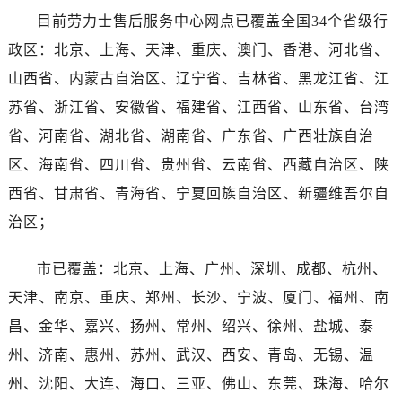
河南省焦作市解放区解放路劳力士售后服务中心（需提前预约）
目前劳力士售后服务中心网点已覆盖全国34个省级行
河南省开封市鼓楼区中山路劳力士售后服务中心（需提前预约）
政区：北京、上海、天津、重庆、澳门、香港、河北省、
河南省洛阳市西工区中州中路与解放路交叉口劳力士售后服务中心（需提前预约）
河南省漯河市源汇区交通路劳力士售后服务中心（需提前预约）
山西省、内蒙古自治区、辽宁省、吉林省、黑龙江省、江
河南省南阳市宛城区范蠡东路与南都路交叉口劳力士售后服务中心（需提前预约）
苏省、浙江省、安徽省、福建省、江西省、山东省、台湾
河南省平顶山市卫东区建设路劳力士售后服务中心（需提前预约）
省、河南省、湖北省、湖南省、广东省、广西壮族自治
河南省濮阳市大华龙区开州路绿城路交叉口劳力士售后服务中心（需提前预约）
区、海南省、四川省、贵州省、云南省、西藏自治区、陕
河南省三门峡市湖滨区和平路劳力士售后服务中心（需提前预约）
西省、甘肃省、青海省、宁夏回族自治区、新疆维吾尔自
河南省商丘市梁园区神火大道劳力士售后服务中心（需提前预约）
治区；
河南省新乡市红旗区人民路劳力士售后服务中心（需提前预约）
河南省信阳市浉河区东方红大道劳力士售后服务中心（需提前预约）
市已覆盖：北京、上海、广州、深圳、成都、杭州、
河南省许昌市魏都区建安大道与八龙路交叉口劳力士售后服务中心（需提前预约）
天津、南京、重庆、郑州、长沙、宁波、厦门、福州、南
河南省郑州市二七区民主路10号华润大厦29层2905室劳力士售后服务中心（需提前预约）
昌、金华、嘉兴、扬州、常州、绍兴、徐州、盐城、泰
河南省周口市川汇区七一路劳力士售后服务中心（需提前预约）
河南省驻马店市驿城区乐山大道与置地大道交叉口劳力士售后服务中心（需提前预约）
州、济南、惠州、苏州、武汉、西安、青岛、无锡、温
湖北省鄂州市鄂城区文星大道劳力士售后服务中心（需提前预约）
州、沈阳、大连、海口、三亚、佛山、东莞、珠海、哈尔