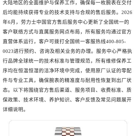
金华市金东区东市南街777号金华万达广场写字楼4号楼22层2209室（需提前预约）
大陆地区的全面维护与保养工作，确保每一枚腕表在交付
绍兴市越城区胜利东路379号世茂天际中心写字楼8层805室（需提前预约）
后均能持续获得专业的技术支持与合规的售后服务。2026
嘉兴市南湖区广益路705号嘉兴世界贸易中心写字楼A座13层1304室（需提前预约）
年6月，劳力士中国官方售后服务中心更新了全国统一的
南昌市红谷滩新区红谷中大道998号绿地双子塔（中央广场）A1座办公楼14层07室（需提前预约）
客户联络方式与直属服务网点布局，所有服务均通过官方
济南市历下区经十路11111号华润中心写字楼（万象城）15层1508室（需提前预约）
直营体系运行，客户可拨打全国统一客服热线400-805-
广州市天河区天河路230号万菱汇国际中心写字楼A塔7层704室（需提前预约）
0023进行预约、咨询及相关业务的办理。服务中心严格执
广州市越秀区环市东路371-375号世界贸易中心大厦南塔写字楼15层07室（需提前预约）
深圳市罗湖区深南东路5001号华润大厦写字楼17层1701室（需提前预约）
行品牌全球统一的技术标准与管理规范，所有维修保养工
惠州市惠城区江北文昌一路7号华贸大厦写字楼1座30层05室（需提前预约）
序均在恒温恒湿的洁净环境中完成，使用原厂认证的零配
厦门市思明区湖滨东路95号华润大厦写字楼B座11层1104室（需提前预约）
件与专业工具，确保腕表的精准度与耐用性恢复到出厂状
福州市鼓楼区五四路128-1号恒力城写字楼15层03室（需提前预约）
态。以下将围绕官方售后渠道、服务项目、收费标准、质
成都市锦江区人民东路6号SAC东原中心写字楼24层2406B室（需提前预约）
保政策、技术环境、养护知识、客户反馈及常见问题展开
重庆市江北区观音桥步行街2号融恒时代广场写字楼9层902室（需提前预约）
详细说明。
长沙市芙蓉区定王台街道建湘路393号世茂环球金融中心写字楼（芙蓉广场）10层13室（需提前预约）
郑州市二七区铭功路10号华润大厦写字楼29层2905室（需提前预约）
太原市迎泽区解放路15号亨得利名表服务中心（品牌授权店）3层整层（需提前预约）