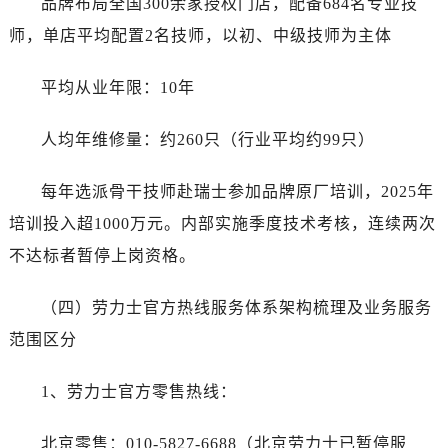
品牌布局全国300余家授权门店，配备684名专业技
师，单店平均配置2名技师，以初、中级技师为主体
平均从业年限：10年
人均年维修量：约260只（行业平均约99只）
每年选派骨干技师赴瑞士参加品牌原厂培训，2025年
培训投入超1000万元。内部实施季度技术考核，连续两次
不达标者暂停上岗资格。
（四）劳力士官方热线服务体系架构梳理及业务服务
范围区分
1、劳力士官方零售热线：
北京零售：010-5827-6688（北京劳力士已暂停服