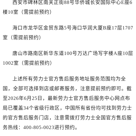
广西壮族自治区玉林市玉州区金玉路劳力士售后服务中心（需提前预约）
西安市碑林区南关正街88号华侨城长安国际中心E座6
海南省儋州市儋州市那大镇兰洋北路劳力士售后服务中心（需提前预约）
楼10室（需提前预约）
海南省东方市八所镇解放西路劳力士售后服务中心（需提前预约）
海南省琼海市嘉积镇东风路劳力士售后服务中心（需提前预约）
海口市龙华区金贸东路5号海口华润大厦B座17层1707
海南省三沙市西沙区西沙群岛永兴岛北京路劳力士售后服务中心（需提前预约）
室（需提前预约）
海南省三亚市吉阳区迎宾路劳力士售后服务中心（需提前预约）
海南省万宁市万城镇解放路劳力士售后服务中心（需提前预约）
唐山市路南区新华东道100号万达广场写字楼A座10层
海南省文昌市文城镇教育东路劳力士售后服务中心（需提前预约）
1002室（需提前预约）
海南省五指山市通什镇三月三大道劳力士售后服务中心（需提前预约）
香港特别行政区尖沙咀区油尖旺区广东道劳力士售后服务中心（需提前预约）
上述所有劳力士官方售后服务地址服务范围均为全
香港特别行政区金钟区中西区金钟道劳力士售后服务中心（需提前预约）
国，全部可选择到店或邮寄服务，注意提前预约即可。截
香港特别行政区九龙区油尖旺区弥敦道劳力士售后服务中心（需提前预约）
至2026年6月25日，最新劳力士官方售后服务中心网点布
香港特别行政区铜锣湾区湾仔区轩尼诗道劳力士售后服务中心（需提前预约）
局已覆盖34个省级行政区，中国所有省份均可找到劳力士
河南省安阳市文峰区解放大道劳力士售后服务中心（需提前预约）
的官方售后服务门店，注意需拨打劳力士全国官方售后服
河南省鹤壁市淇滨区九州路劳力士售后服务中心（需提前预约）
务热线：400-805-0023进行预约。
河南省济源市沁园街道济水大道劳力士售后服务中心（需提前预约）