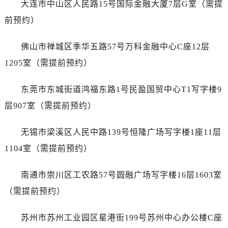
浙江省杭州市上城区钱江路1366号华润大厦A座5层503-5室劳力士售后服务中心（需提前预约）
大连市中山区人民路15号国际金融大厦7层G室（需提
浙江省湖州市吴兴区劳动路劳力士售后服务中心（需提前预约）
前预约）
浙江省嘉兴市南湖区广益路705号嘉兴世界贸易中心A座13层1304室劳力士售后服务中心（需提前预约）
浙江省金华市金东区东市南街777号金华万达广场4号楼22楼2209室劳力士售后服务中心（需提前预约）
佛山市禅城区季华五路57号万科金融中心C座12层
浙江省丽水市莲都区解放街劳力士售后服务中心（需提前预约）
1205室（需提前预约）
浙江省宁波市江北区大闸南路500号来福士广场办公楼20层2009室劳力士售后服务中心（需提前预约）
浙江省衢州市柯城区上街劳力士售后服务中心（需提前预约）
东莞市东城街道鸿福东路1号民盈国贸中心T1写字楼9
浙江省绍兴市越城区胜利东路379号世茂天际中心写字楼8层805室劳力士售后服务中心（需提前预约）
层907室（需提前预约）
浙江省舟山市定海区解放东路劳力士售后服务中心（需提前预约）
澳门特别行政区大堂区议事亭前地（新马路）劳力士售后服务中心（需提前预约）
无锡市梁溪区人民中路139号恒隆广场写字楼1座11层
澳门特别行政区风顺堂区南湾大马路劳力士售后服务中心（需提前预约）
1104室（需提前预约）
澳门特别行政区花地玛堂区关闸广场劳力士售后服务中心（需提前预约）
澳门特别行政区花王堂区大三巴商圈劳力士售后服务中心（需提前预约）
南通市崇川区工农路57号圆融广场写字楼16层1603室
澳门特别行政区嘉模堂区官也街劳力士售后服务中心（需提前预约）
（需提前预约）
澳门省路氹城市金光大道劳力士售后服务中心（需提前预约）
澳门特别行政区望德堂区塔石广场劳力士售后服务中心（需提前预约）
苏州市苏州工业园区星港街199号苏州中心办公楼C座