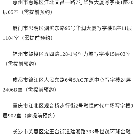
安徽省黄山市屯溪区黄山西路劳力士售后服务中心（需提前预约）
惠州市惠城区江北文昌一路7号华贸大厦写字楼1座30
安徽省六安市金安区解放中路劳力士售后服务中心（需提前预约）
层05室（需提前预约）
安徽省马鞍山市雨山区湖南西路劳力士售后服务中心（需提前预约）
安徽省宿州市埇桥区人民中路劳力士售后服务中心（需提前预约）
厦门市思明区湖滨东路95号华润大厦写字楼B座11层
安徽省铜陵市铜官区石城大道劳力士售后服务中心（需提前预约）
1104室（需提前预约）
安徽省芜湖市镜湖区中山路步行街劳力士售后服务中心（需提前预约）
安徽省宣城市宣州区叠嶂西路劳力士售后服务中心（需提前预约）
福州市鼓楼区五四路128-1号恒力城写字楼15层03室
福建省龙岩市新罗区九一南路劳力士售后服务中心（需提前预约）
（需提前预约）
福建省南平市建阳区人民西路劳力士售后服务中心（需提前预约）
福建省宁德市蕉城区天湖东路劳力士售后服务中心（需提前预约）
成都市锦江区人民东路6号SAC东原中心写字楼24层
福建省莆田市城厢区霞林街道荔华东大道劳力士售后服务中心（需提前预约）
2406B室（需提前预约）
福建省三明市三元区东乾二路劳力士售后服务中心（需提前预约）
福建省漳州市龙文区步港路劳力士售后服务中心（需提前预约）
重庆市江北区观音桥步行街2号融恒时代广场写字楼9
江苏省常州市新北区龙锦路1590号现代传媒中心5号楼10层1008室劳力士售后服务中心（需提前预约）
层902室（需提前预约）
江苏省淮安市清江浦区淮海北路劳力士售后服务中心（需提前预约）
江苏省连云港市海州区通灌北路劳力士售后服务中心（需提前预约）
长沙市芙蓉区定王台街道建湘路393号世茂环球金融