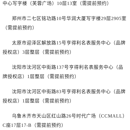
江苏省南京市秦淮区中山南路1号南京中心22层22-C1-C3室劳力士售后服务中心（需提前预约）
中心写字楼（芙蓉广场）10层13室（需提前预约）
江苏省宿迁市宿城区西湖路劳力士售后服务中心（需提前预约）
江苏省泰州市海陵区永定东路399号置地商务中心东塔（华润万象城）17层1706室劳力士售后服务中心（需提前预约）
郑州市二七区铭功路10号华润大厦写字楼29层2905室
江苏省徐州市鼓楼区淮海东路29号苏宁广场IFC国际金融中心35层3508室劳力士售后服务中心（需提前预约）
（需提前预约）
江苏省盐城市盐都区世纪大道5号盐城金融城写字楼1号楼16层1604室劳力士售后服务中心（需提前预约）
江苏省扬州市邗江区国展路29号星耀天地写字楼1号楼18层1803室劳力士售后服务中心（需提前预约）
太原市迎泽区解放路15号亨得利名表服务中心（品牌
江苏省镇江市京口区中山东路劳力士售后服务中心（需提前预约）
授权店）3层整层（需提前预约）
江西省抚州市临川区赣东大道劳力士售后服务中心（需提前预约）
江西省赣州市章贡区文清路劳力士售后服务中心（需提前预约）
沈阳市沈河区中街路137号亨得利名表服务中心（品
江西省吉安市吉州区井冈山大道劳力士售后服务中心（需提前预约）
牌授权店）1层整层（需提前预约）
江西省景德镇市珠山区珠山中路劳力士售后服务中心（需提前预约）
江西省九江市浔阳区浔阳路劳力士售后服务中心（需提前预约）
沈阳市沈河区中街路83号亨得利名表服务中心（品牌
江西省南昌市红谷滩新区红谷中大道998号绿地双子塔（中央广场）A1座办公楼14层1407室劳力士售后服务中心（需提前预约）
授权店）1层整层（需提前预约）
江西省萍乡市安源区萍安北大道与康庄路交叉口劳力士售后服务中心（需提前预约）
江西省上饶市信州区滨江西路劳力士售后服务中心（需提前预约）
乌鲁木齐市天山区红山路26号时代广场（CCMALL）
江西省新余市渝水区北湖西路劳力士售后服务中心（需提前预约）
C座17层17-B（需提前预约）