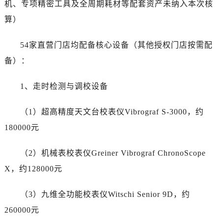
甘肃省平凉市崆峒区西大街劳力士售后服务中心（需提前预约）
机、专项精密工具及全周期耗材等配套资产未纳入本次核
甘肃省庆阳市西峰区南大街劳力士售后服务中心（需提前预约）
算）
甘肃省天水市秦州区民主路劳力士售后服务中心（需提前预约）
甘肃省武威市凉州区迎宾路劳力士售后服务中心（需提前预约）
54家直营门店均配备核心设备（其他授权门店按需配
甘肃省张掖市甘州区民乐北路劳力士售后服务中心（需提前预约）
备）：
宁夏回族自治区固原市原州区文化街劳力士售后服务中心（需提前预约）
宁夏回族自治区石嘴山市大武口区贺兰山路劳力士售后服务中心（需提前预约）
1、走时检测与调校设备
宁夏回族自治区吴忠市利通区开元大道劳力士售后服务中心（需提前预约）
宁夏回族自治区银川市兴庆区新华东路97号新百中心C馆一层C1-18号商铺劳力士售后服务中心（需提前预约）
（1）超高精度天文台校表仪Vibrograf S-3000，约
宁夏回族自治区中卫市沙坡头区鼓楼东街劳力士售后服务中心（需提前预约）
180000元
青海省果洛藏族自治州玛沁县团结路劳力士售后服务中心（需提前预约）
青海省海北藏族自治州海晏县将军路劳力士售后服务中心（需提前预约）
（2）机械表校表仪Greiner Vibrograf ChronoScope
青海省海东市乐都区滨河路劳力士售后服务中心（需提前预约）
X，约128000元
青海省海南藏族自治州共和县青海湖大街劳力士售后服务中心（需提前预约）
青海省海西蒙古族藏族自治州德令哈市柴达木路劳力士售后服务中心（需提前预约）
（3）九维全功能校表仪Witschi Senior 9D，约
青海省黄南藏族自治州同仁市德合隆路劳力士售后服务中心（需提前预约）
260000元