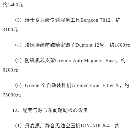
湖北省武汉市江汉区解放大道686号世界贸易大厦38层09室劳力士售后服务中心（需提前预约）
约1400元
广西省南宁市青秀区金湖路59号地王大厦12楼1224室劳力士售后服务中心（需提前预约）
安徽省合肥市蜀山区潜山路111号万象城华润大厦B座12楼03室劳力士售后服务中心（需提前预约）
（3）瑞士专业级快速服务工具Bergeon 7812，约
福建省泉州市丰泽区宝洲路729号浦西万达中心写字楼A座7楼709室劳力士售后服务中心（需提前预约）
3100元
山东省青岛市南区山东路6号华润大厦B座22层04室劳力士售后服务中心（需提前预约）
山东省烟台市芝罘区胜利路139号万达金融中心A座907室劳力士售后服务中心（需提前预约）
（4）法国顶级防磁精密镊子Dumont 12号，约1800元
吉林省长春市朝阳区西安大路727号中银大厦A座(旺进大厦)18层09室劳力士售后服务中心（需提前预约）
贵州省贵阳市南明区都司高架桥路33号亨特国际金融中心14楼14D劳力士售后服务中心（需提前预约）
（5）防磁机芯支架Greiner Anti-Magnetic Base，约
云南省昆明市盘龙区北京路928号同德昆明广场写字楼10层06室劳力士售后服务中心（需提前预约）
6200元
河北省石家庄市长安区中山东路39号勒泰中心写字楼B座13层07室劳力士售后服务中心（需提前预约）
陕西省西安市碑林区南关正街88号华侨城长安国际中心E座6楼10室劳力士售后服务中心（需提前预约）
（6）Greiner全自动装针机Greiner Hand Fitter X，约
海南省海口市龙华区金贸东路5号海口华润大厦B座17层1707室劳力士售后服务中心（需提前预约）
75000元
河北省唐山市路南区新华东道100号万达广场写字楼A座10层1002室劳力士售后服务中心（需提前预约）
台州市椒江区东海大道1800号腾达中心东1幢20楼2002室劳力士售后服务中心（需提前预约）
12、配套气源与车间辅助核心设备
呼和浩特市玉泉区大学西街70号华润万象城写字楼（鄂尔多斯大厦）23层2326室劳力士售后服务中心（需提前预约）
兰州市七里河区西津西路16号兰州中心写字楼21层2102室劳力士售后服务中心（需提前预约）
（1）丹麦原厂静音无油空压机JUN-AIR 6-4，约