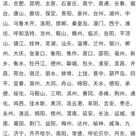
湖北省黄冈市黄州区赤壁大道劳力士售后服务中心（需提前预约）
滨、合肥、昆明、太原、石家庄、南宁、南通、长春、烟
湖北省黄石市黄石港区武汉路劳力士售后服务中心（需提前预约）
台、唐山、廊坊、保定、贵阳、泉州、台州、湖州、中
湖北省荆门市东宝中天街步行街劳力士售后服务中心（需提前预约）
山、乌鲁木齐、洛阳、邯郸、秦皇岛、澳门、西宁、潍
湖北省荆州市荆州区荆中路劳力士售后服务中心（需提前预约）
坊、呼和浩特、沧州、鞍山、赣州、临沂、岳阳、平顶
湖北省十堰市茅箭区人民北路劳力士售后服务中心（需提前预约）
山、镇江、桂林、芜湖、汕头、淄博、兰州、银川、郴
湖北省随州市曾都区青年路劳力士售后服务中心（需提前预约）
湖北省咸宁市咸安区长安大道劳力士售后服务中心（需提前预约）
州、大庆、张家口、衡阳、焦作、周口、邵阳、亳州、新
湖北省襄阳市樊城区长虹路与人民路交叉口劳力士售后服务中心（需提前预约）
乡、衡水、牡丹江、德州、聊城、包头、淮安、宜昌、许
湖北省孝感市孝南区复兴大道劳力士售后服务中心（需提前预约）
昌、邢台、宿迁、丽水、蚌埠、上饶、晋中、葫芦岛、四
湖北省宜昌市西陵区夷陵大道与港窑路劳力士售后服务中心（需提前预约）
平、宜春、滁州、大同、舟山、绵阳、天水、德阳、承
湖南省常德市武陵区人民路劳力士售后服务中心（需提前预约）
德、绥化、马鞍山、三明、滨州、黄冈、赤峰、荆州、通
湖南省郴州市北湖区国庆北路劳力士售后服务中心（需提前预约）
化、鸡西、佳木斯、黑河、连云港、阜阳、吉安、枣庄、
湖南省衡阳市雁峰区解放路劳力士售后服务中心（需提前预约）
永州、清远、揭阳、梧州、渭南、延安、长治、运城、淮
湖南省怀化市鹤城区迎丰中路劳力士售后服务中心（需提前预约）
湖南省娄底市娄星区长青街劳力士售后服务中心（需提前预约）
南、莆田、荆门、益阳、梅州、达州、榆林、威海、九
湖南省邵阳市双清区东风路劳力士售后服务中心（需提前预约）
江、济宁、齐齐哈尔、南阳、常德、呼伦贝尔、丹东、锦