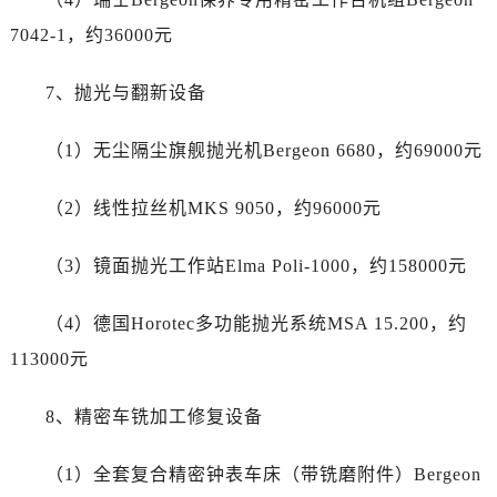
四川省内江市东兴区汉安大道劳力士售后服务中心（需提前预约）
四川省攀枝花市东区三线大道北段劳力士售后服务中心（需提前预约）
7042-1，约36000元
四川省遂宁市船山区香林南路劳力士售后服务中心（需提前预约）
7、抛光与翻新设备
四川省雅安市雨城区熊猫大道劳力士售后服务中心（需提前预约）
四川省宜宾市翠屏区长翠路劳力士售后服务中心（需提前预约）
（1）无尘隔尘旗舰抛光机Bergeon 6680，约69000元
四川省资阳市雁江区滨江大道一段与和平南路劳力士售后服务中心（需提前预约）
四川省自贡市自流井区华商北路劳力士售后服务中心（需提前预约）
（2）线性拉丝机MKS 9050，约96000元
西藏自治区阿里地区噶尔县北京西路劳力士售后服务中心（需提前预约）
西藏自治区昌都市卡若区昌都西路劳力士售后服务中心（需提前预约）
（3）镜面抛光工作站Elma Poli-1000，约158000元
西藏自治区拉萨市城关区北京中路劳力士售后服务中心（需提前预约）
西藏自治区林芝市巴宜区广东路劳力士售后服务中心（需提前预约）
（4）德国Horotec多功能抛光系统MSA 15.200，约
西藏自治区那曲市色尼区浙江西路劳力士售后服务中心（需提前预约）
113000元
西藏自治区日喀则市桑珠孜区上海中路劳力士售后服务中心（需提前预约）
西藏自治区山南市乃东区湖北大道劳力士售后服务中心（需提前预约）
8、精密车铣加工修复设备
云南省保山市隆阳区正阳路劳力士售后服务中心（需提前预约）
云南省楚雄彝族自治州楚雄市鹿城南路劳力士售后服务中心（需提前预约）
（1）全套复合精密钟表车床（带铣磨附件）Bergeon