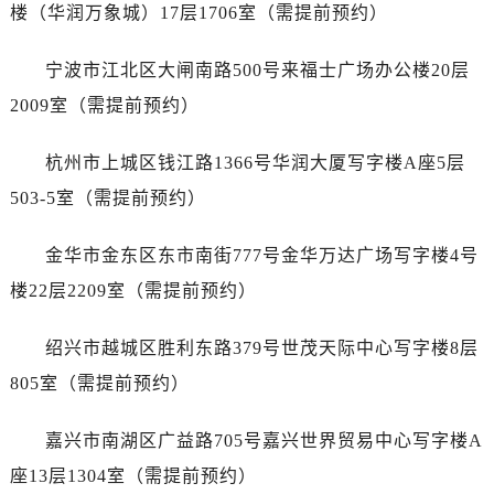
河北省保定市竞秀区朝阳北大街北国先天下劳力士售后服务中心（需提前预约）
楼（华润万象城）17层1706室（需提前预约）
内蒙古自治区阿拉善盟市左旗土尔扈特大街劳力士售后服务中心（需提前预约）
内蒙古自治区巴彦淖尔市临河区新华街劳力士售后服务中心（需提前预约）
宁波市江北区大闸南路500号来福士广场办公楼20层
内蒙古自治区包头市青山区幸福路甲3号王府井百货名表维修劳力士售后服务中心（需提前预约）
2009室（需提前预约）
内蒙古自治区赤峰市红山区哈达街劳力士售后服务中心（需提前预约）
内蒙古自治区鄂尔多斯市东胜区伊金霍洛街劳力士售后服务中心（需提前预约）
杭州市上城区钱江路1366号华润大厦写字楼A座5层
内蒙古自治区呼伦贝尔市海拉尔区中央街劳力士售后服务中心（需提前预约）
503-5室（需提前预约）
内蒙古自治区通辽市科尔沁区明仁大街劳力士售后服务中心（需提前预约）
内蒙古自治区乌海市海勃湾区人民南路劳力士售后服务中心（需提前预约）
金华市金东区东市南街777号金华万达广场写字楼4号
内蒙古自治区乌兰察布市集宁区恩和大街劳力士售后服务中心（需提前预约）
楼22层2209室（需提前预约）
内蒙古自治区锡林郭勒盟市锡林浩特市光明街与额尔敦路交叉口劳力士售后服务中心（需提前预约）
内蒙古自治区兴安盟市乌兰浩特市兴安大街劳力士售后服务中心（需提前预约）
绍兴市越城区胜利东路379号世茂天际中心写字楼8层
山西省大同市平城区迎宾街劳力士售后服务中心（需提前预约）
805室（需提前预约）
山西省晋城市城区黄华街劳力士售后服务中心（需提前预约）
山西省晋中市榆次区顺城街劳力士售后服务中心（需提前预约）
嘉兴市南湖区广益路705号嘉兴世界贸易中心写字楼A
山西省临汾市尧都区解放路劳力士售后服务中心（需提前预约）
座13层1304室（需提前预约）