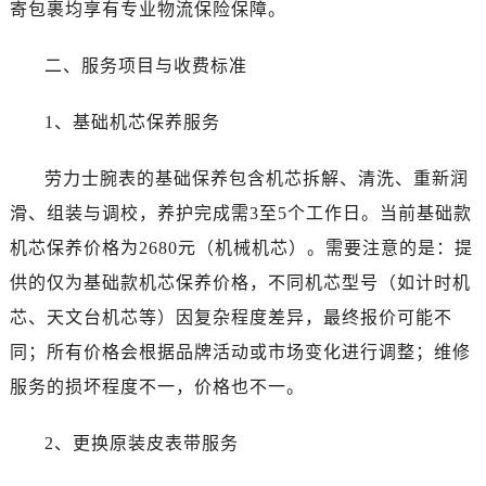
吉林省通化市东昌区环通乡江南大街劳力士售后服务中心（需提前预约）
寄包裹均享有专业物流保险保障。
吉林省延边市延吉市解放路劳力士售后服务中心（需提前预约）
二、服务项目与收费标准
辽宁省鞍山市铁东区站前街劳力士售后服务中心（需提前预约）
辽宁省本溪市平山区胜利路劳力士售后服务中心（需提前预约）
1、基础机芯保养服务
辽宁省朝阳市双塔区新华路劳力士售后服务中心（需提前预约）
辽宁省丹东市振兴区七经街劳力士售后服务中心（需提前预约）
劳力士腕表的基础保养包含机芯拆解、清洗、重新润
辽宁省抚顺市新抚区东一路劳力士售后服务中心（需提前预约）
滑、组装与调校，养护完成需3至5个工作日。当前基础款
辽宁省阜新市海州区解放大街劳力士售后服务中心（需提前预约）
机芯保养价格为2680元（机械机芯）。需要注意的是：提
辽宁省葫芦岛市连山区中央路劳力士售后服务中心（需提前预约）
辽宁省锦州市古塔区中央大街劳力士售后服务中心（需提前预约）
供的仅为基础款机芯保养价格，不同机芯型号（如计时机
辽宁省辽阳市白塔区新运大街劳力士售后服务中心（需提前预约）
芯、天文台机芯等）因复杂程度差异，最终报价可能不
辽宁省盘锦市兴隆台区石油大街劳力士售后服务中心（需提前预约）
同；所有价格会根据品牌活动或市场变化进行调整；维修
辽宁省铁岭市银州区南马路劳力士售后服务中心（需提前预约）
服务的损坏程度不一，价格也不一。
辽宁省营口市站前区市府路与渤海大街交叉口劳力士售后服务中心（需提前预约）
辽宁省沈阳市沈河区中街路137号亨得利名表维修授权店1楼劳力士售后服务中心（需提前预约）
2、更换原装皮表带服务
辽宁省沈阳市沈河区中街路83号亨得利名表维修授权店1楼劳力士售后服务中心（需提前预约）