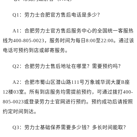
河南省鹤壁市淇滨区九州路劳力士售后服务中心（需提前预约）
河南省济源市沁园街道济水大道劳力士售后服务中心（需提前预约）
Q1：劳力士合肥官方售后电话是多少？
河南省焦作市解放区解放路劳力士售后服务中心（需提前预约）
河南省开封市鼓楼区中山路劳力士售后服务中心（需提前预约）
A1：合肥劳力士官方售后服务中心的全国统一客服热
河南省洛阳市西工区中州中路与解放路交叉口劳力士售后服务中心（需提前预约）
线为400-805-0023，服务时间为每日8:00至22:00。通过该
河南省漯河市源汇区交通路劳力士售后服务中心（需提前预约）
电话可预约到店或邮寄服务。
河南省南阳市宛城区范蠡东路与南都路交叉口劳力士售后服务中心（需提前预约）
河南省平顶山市卫东区建设路劳力士售后服务中心（需提前预约）
Q2：合肥劳力士售后地址在哪里？需要预约吗？
河南省濮阳市大华龙区开州路绿城路交叉口劳力士售后服务中心（需提前预约）
河南省三门峡市湖滨区和平路劳力士售后服务中心（需提前预约）
A2：合肥市蜀山区潜山路111号万象城华润大厦B座
河南省商丘市梁园区神火大道劳力士售后服务中心（需提前预约）
12楼03室。所有到店服务均需提前预约，可通过拨打400-
河南省新乡市红旗区人民路劳力士售后服务中心（需提前预约）
805-0023或登录劳力士官网进行预约。预约成功后请按照
河南省信阳市浉河区东方红大道劳力士售后服务中心（需提前预约）
约定时间到达。
河南省许昌市魏都区建安大道与八龙路交叉口劳力士售后服务中心（需提前预约）
河南省郑州市二七区民主路10号华润大厦29层2905室劳力士售后服务中心（需提前预约）
Q3：劳力士基础保养需要多少钱？多长时间能取？
河南省周口市川汇区七一路劳力士售后服务中心（需提前预约）