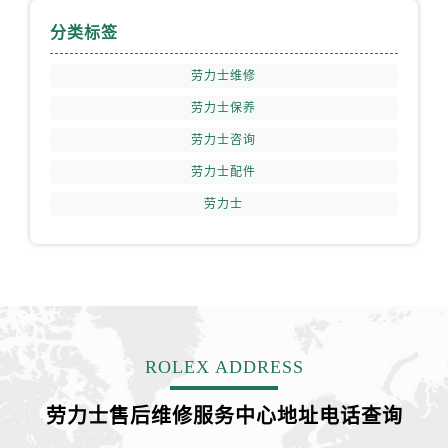
云南省保山市隆阳区正阳路劳力士售后服务中心（需提前预约）
分类标签
云南省楚雄彝族自治州楚雄市鹿城南路劳力士售后服务中心（需提前预约）
云南省大理白族自治州大理市建设路劳力士售后服务中心（需提前预约）
劳力士维修
云南省德宏傣族景颇族自治州芒市团结大街劳力士售后服务中心（需提前预约）
劳力士保养
云南省迪庆藏族自治州香格里拉市长征大道劳力士售后服务中心（需提前预约）
劳力士咨询
云南省红河哈尼族彝族自治州蒙自市天马路劳力士售后服务中心（需提前预约）
劳力士配件
云南省丽江市古城区七星街劳力士售后服务中心（需提前预约）
云南省临沧市临翔区世纪路劳力士售后服务中心（需提前预约）
劳力士
云南省怒江傈僳族自治州泸水市人民路劳力士售后服务中心（需提前预约）
云南省普洱市思茅区振兴大道劳力士售后服务中心（需提前预约）
云南省曲靖市麒麟区学府路劳力士售后服务中心（需提前预约）
云南省文山壮族苗族自治州文山市东风路劳力士售后服务中心（需提前预约）
云南省西双版纳傣族自治州景洪市宣慰大道劳力士售后服务中心（需提前预约）
ROLEX ADDRESS
云南省玉溪市红塔区南北大街劳力士售后服务中心（需提前预约）
云南省昭通市昭阳区青年路劳力士售后服务中心（需提前预约）
劳力士售后维修服务中心地址电话查询
重庆市江北区观音桥步行街2号融恒时代广场9层902室劳力士售后服务中心（需提前预约）