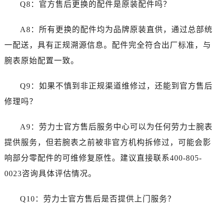
甘肃省临夏市城南街道团结路劳力士售后服务中心（需提前预约）
Q8：官方售后更换的配件是原装配件吗？
甘肃省陇南市武都区人民路劳力士售后服务中心（需提前预约）
A8：所有更换的配件均为品牌原装直供，通过总部统
甘肃省平凉市崆峒区西大街劳力士售后服务中心（需提前预约）
甘肃省庆阳市西峰区南大街劳力士售后服务中心（需提前预约）
一配送，具有正规溯源信息。配件完全符合出厂标准，与
甘肃省天水市秦州区民主路劳力士售后服务中心（需提前预约）
腕表原始配置一致。
甘肃省武威市凉州区迎宾路劳力士售后服务中心（需提前预约）
甘肃省张掖市甘州区民乐北路劳力士售后服务中心（需提前预约）
Q9：如果不慎到非正规渠道维修过，还能到官方售后
宁夏回族自治区固原市原州区文化街劳力士售后服务中心（需提前预约）
修理吗？
宁夏回族自治区石嘴山市大武口区贺兰山路劳力士售后服务中心（需提前预约）
宁夏回族自治区吴忠市利通区开元大道劳力士售后服务中心（需提前预约）
A9：劳力士官方售后服务中心可以为任何劳力士腕表
宁夏回族自治区银川市兴庆区新华东路97号新百中心C馆一层C1-18号商铺劳力士售后服务中心（需提前预约）
提供服务，但若腕表之前被非官方机构拆修过，可能会影
宁夏回族自治区中卫市沙坡头区鼓楼东街劳力士售后服务中心（需提前预约）
响部分零配件的可维修复原性。建议直接联系400-805-
青海省果洛藏族自治州玛沁县团结路劳力士售后服务中心（需提前预约）
0023咨询具体评估情况。
青海省海北藏族自治州海晏县将军路劳力士售后服务中心（需提前预约）
青海省海东市乐都区滨河路劳力士售后服务中心（需提前预约）
Q10：劳力士官方售后是否提供上门服务？
青海省海南藏族自治州共和县青海湖大街劳力士售后服务中心（需提前预约）