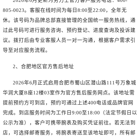
2026年6月更新为劳力士官方客户服务电话：400-
黑龙江省黑河市爱辉区中央街劳力士售后服务中心（需提前预约）
805-0023。客服在线时间为每日8:00至22:00，全年无
黑龙江省鸡西市鸡冠区红军路劳力士售后服务中心（需提前预约）
黑龙江省佳木斯市向阳区长安路劳力士售后服务中心（需提前预约）
休。该号码为品牌总部直接管理的全国统一服务热线，通
黑龙江省牡丹江市东安区太平路劳力士售后服务中心（需提前预约）
过此号码可进行服务咨询、预约登记、进度查询及投诉建
黑龙江省七台河市桃山区大同街劳力士售后服务中心（需提前预约）
议。拨打后由专业客服人员一对一沟通，根据客户需求引
黑龙江省齐齐哈尔市龙沙区龙华路劳力士售后服务中心（需提前预约）
导至对应服务流程。
黑龙江省双鸭山市尖山区新兴大街劳力士售后服务中心（需提前预约）
黑龙江省绥化市北林区新华街与康庄路交叉口劳力士售后服务中心（需提前预约）
2、合肥地区官方售后地址
黑龙江省伊春市伊美区通河路劳力士售后服务中心（需提前预约）
吉林省白城市洮北区明仁南街劳力士售后服务中心（需提前预约）
2026年6月正式启用合肥市蜀山区潜山路111号万象城
吉林省白山市浑江区浑江大街劳力士售后服务中心（需提前预约）
华润大厦B座12楼03室作为官方售后服务网点。该地址需
吉林省吉林市船营区河南街劳力士售后服务中心（需提前预约）
提前预约方可到店，预约可通过上述400电话或品牌官网
吉林省辽源市龙山区人民大街劳力士售后服务中心（需提前预约）
完成。到店服务时间为工作日9:00至18:00（法定节假日以
吉林省梅河口市新华街道梅河大街劳力士售后服务中心（需提前预约）
公示为准），客户可携带腕表及购买凭证前往。若无法到
吉林省四平市铁东区紫气大路与南九经街交汇处劳力士售后服务中心（需提前预约）
店，可选择邮寄服务，将腕表寄送至该地址即可，所有邮
吉林省松原市宁江区五环大街劳力士售后服务中心（需提前预约）