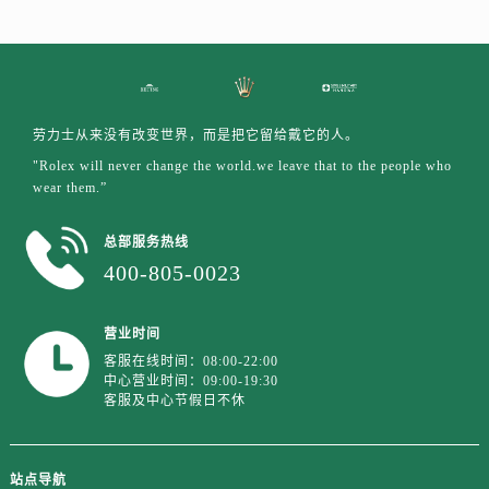
贵州省贵阳市南明区都司高架桥路33号亨特国际金融中心14楼14D劳力士售后服务中心（需提前预约）
云南省昆明市盘龙区北京路928号同德昆明广场写字楼10层06室劳力士售后服务中心（需提前预约）
河北省石家庄市长安区中山东路39号勒泰中心写字楼B座13层07室劳力士售后服务中心（需提前预约）
陕西省西安市碑林区南关正街88号华侨城长安国际中心E座6楼10室劳力士售后服务中心（需提前预约）
海南省海口市龙华区金贸东路5号海口华润大厦B座17层1707室劳力士售后服务中心（需提前预约）
劳力士从来没有改变世界，而是把它留给戴它的人。
河北省唐山市路南区新华东道100号万达广场写字楼A座10层1002室劳力士售后服务中心（需提前预约）
"Rolex will never change the world.we leave that to the people who
wear them.”
台州市椒江区东海大道1800号腾达中心东1幢20楼2002室劳力士售后服务中心（需提前预约）
节假日正常营业！
总部服务热线
400-805-0023
营业时间
客服在线时间：08:00-22:00
中心营业时间：09:00-19:30
客服及中心节假日不休
站点导航