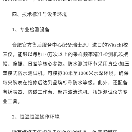
江苏省淮安市清江浦区淮海北路劳力士售后服务中心（需提前预约）
江苏省连云港市海州区通灌北路劳力士售后服务中心（需提前预约）
四、技术标准与设备环境
江苏省南京市秦淮区中山南路1号南京中心22层22-C1-C3室劳力士售后服务中心（需提前预约）
江苏省宿迁市宿城区西湖路劳力士售后服务中心（需提前预约）
1、专业检测设备
江苏省泰州市海陵区永定东路399号置地商务中心东塔（华润万象城）17层1706室劳力士售后服务中心（需提前预约）
江苏省徐州市鼓楼区淮海东路29号苏宁广场IFC国际金融中心35层3508室劳力士售后服务中心（需提前预约）
合肥官方售后服务中心配备瑞士原厂进口的Witschi校
江苏省盐城市盐都区世纪大道5号盐城金融城写字楼1号楼16层1604室劳力士售后服务中心（需提前预约）
表仪，能够以每秒10万次以上的采样频率精准检测机芯摆
江苏省扬州市邗江区国展路29号星耀天地写字楼1号楼18层1803室劳力士售后服务中心（需提前预约）
幅、偏振、日差等核心参数。防水测试环节采用真空/加压
江苏省镇江市京口区中山东路劳力士售后服务中心（需提前预约）
双模式防水测试机，可模拟30米至1000米水深环境，确保
江西省抚州市临川区赣东大道劳力士售后服务中心（需提前预约）
每只腕表在维修后达到品牌标称防水等级。此外，还配备
江西省赣州市章贡区文清路劳力士售后服务中心（需提前预约）
有拆表器、防磁工作台、超声波清洗机、扭矩测试仪等专
江西省吉安市吉州区井冈山大道劳力士售后服务中心（需提前预约）
江西省景德镇市珠山区珠山中路劳力士售后服务中心（需提前预约）
业工具。
江西省九江市浔阳区浔阳路劳力士售后服务中心（需提前预约）
2、恒温恒湿操作环境
江西省南昌市红谷滩新区红谷中大道998号绿地双子塔（中央广场）A1座办公楼14层1407室劳力士售后服务中心（需提前预约）
江西省萍乡市安源区萍安北大道与康庄路交叉口劳力士售后服务中心（需提前预约）