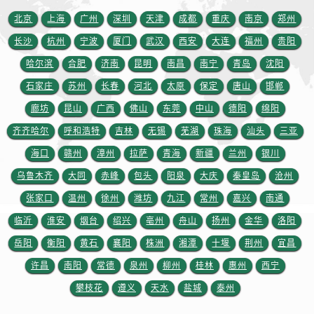
新疆维吾尔自治区乌鲁木齐市天山区红山路26号时代广场（CCMALL）C座17层17-B劳力士售后服务中心（需提前预约）
北京
上海
广州
深圳
天津
成都
重庆
南京
郑州
浙江省温州市鹿城区锦绣路1067号置信广场10层1015室劳力士售后服务中心（需提前预约）
长沙
杭州
宁波
厦门
武汉
西安
大连
福州
贵阳
黑龙江省哈尔滨市道里区友谊西路600号富力中心T2座写字楼29层03室室劳力士售后服务中心（需提前预约）
辽宁省大连市中山区人民路15号国际金融大厦7层G室劳力士售后服务中心（需提前预约）
哈尔滨
合肥
济南
昆明
南昌
南宁
青岛
沈阳
广东省佛山市禅城区季华五路57号万科金融中心C座12层1205室劳力士售后服务中心（需提前预约）
石家庄
苏州
长春
河北
太原
保定
唐山
邯郸
广东省东莞市东城街道鸿福东路1号民盈国贸中心T1写字楼9层907室劳力士售后服务中心（需提前预约）
廊坊
昆山
广西
佛山
东莞
中山
德阳
绵阳
江苏省无锡市梁溪区人民中路139号恒隆广场写字楼1座11层1104室劳力士售后服务中心（需提前预约）
齐齐哈尔
呼和浩特
吉林
无锡
芜湖
珠海
汕头
三亚
江苏省南通市崇川区工农路57号圆融广场写字楼16层1603室劳力士售后服务中心（需提前预约）
海口
赣州
漳州
拉萨
青海
新疆
兰州
银川
江苏省苏州市苏州工业园区 星港街199号苏州中心办公楼C座22层08室劳力士售后服务中心（需提前预约）
乌鲁木齐
大同
赤峰
包头
阳泉
大庆
秦皇岛
沧州
湖北省武汉市江汉区解放大道686号世界贸易大厦38层09室劳力士售后服务中心（需提前预约）
张家口
温州
徐州
潍坊
九江
常州
嘉兴
南通
广西省南宁市青秀区金湖路59号地王大厦12楼1224室劳力士售后服务中心（需提前预约）
安徽省合肥市蜀山区潜山路111号万象城华润大厦B座12楼03室劳力士售后服务中心（需提前预约）
临沂
淮安
烟台
绍兴
亳州
舟山
扬州
金华
洛阳
福建省泉州市丰泽区宝洲路729号浦西万达中心写字楼A座7楼709室劳力士售后服务中心（需提前预约）
岳阳
衡阳
黄石
襄阳
株洲
湘潭
十堰
荆州
宜昌
山东省青岛市南区山东路6号华润大厦B座22层04室劳力士售后服务中心（需提前预约）
许昌
南阳
常德
泉州
柳州
桂林
惠州
西宁
山东省烟台市芝罘区胜利路139号万达金融中心A座907室劳力士售后服务中心（需提前预约）
攀枝花
遵义
天水
盐城
泰州
吉林省长春市朝阳区西安大路727号中银大厦A座(旺进大厦)18层09室劳力士售后服务中心（需提前预约）