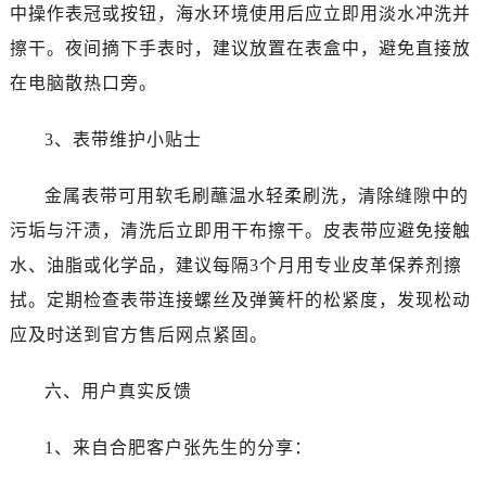
澳门省路氹城市金光大道劳力士售后服务中心（需提前预约）
中操作表冠或按钮，海水环境使用后应立即用淡水冲洗并
澳门特别行政区望德堂区塔石广场劳力士售后服务中心（需提前预约）
擦干。夜间摘下手表时，建议放置在表盒中，避免直接放
福建省福州市鼓楼区五四路128-1号恒力城写字楼15层03室劳力士售后服务中心（需提前预约）
在电脑散热口旁。
福建省厦门市思明区湖滨东路95号万象城华润大厦B座11层1104室劳力士售后服务中心（需提前预约）
广东省潮州市潮安区新风路与潮汕路交汇处劳力士售后服务中心（需提前预约）
3、表带维护小贴士
广东省广州市天河区天河路230号万菱汇国际中心A塔7层704室劳力士售后服务中心（需提前预约）
广东省广州市越秀区环市东路371-375号世界贸易中心大厦南塔15层1507室劳力士售后服务中心（需提前预约）
金属表带可用软毛刷蘸温水轻柔刷洗，清除缝隙中的
广东省河源市源城区越王大道劳力士售后服务中心（需提前预约）
污垢与汗渍，清洗后立即用干布擦干。皮表带应避免接触
广东省惠州市惠城区江北文昌一路7号华贸大厦1座30层3005室劳力士售后服务中心（需提前预约）
水、油脂或化学品，建议每隔3个月用专业皮革保养剂擦
广东省江门市蓬江区广场西路劳力士售后服务中心（需提前预约）
拭。定期检查表带连接螺丝及弹簧杆的松紧度，发现松动
广东省揭阳市榕城进贤门步行街劳力士售后服务中心（需提前预约）
应及时送到官方售后网点紧固。
广东省茂名市电白区水东街道迎宾大道劳力士售后服务中心（需提前预约）
广东省梅州市梅江区金燕大道劳力士售后服务中心（需提前预约）
六、用户真实反馈
广东省清远市清城区湖西路劳力士售后服务中心（需提前预约）
广东省汕头市龙湖区长平路劳力士售后服务中心（需提前预约）
1、来自合肥客户张先生的分享：
广东省汕尾市城区香洲街道园林社区翠园街劳力士售后服务中心（需提前预约）