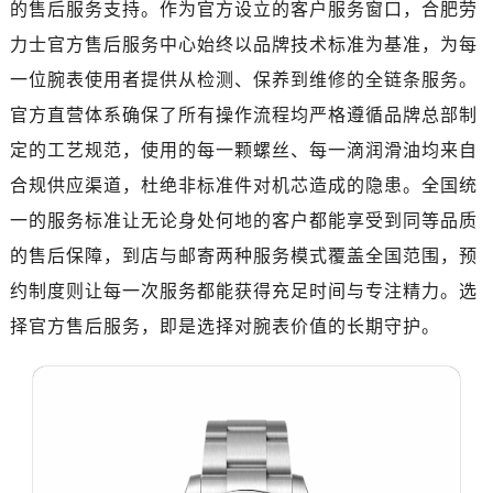
的售后服务支持。作为官方设立的客户服务窗口，合肥劳
成都市锦江区人民东路6号SAC东原中心写字楼24层2406B室（需提前预约）
重庆市江北区观音桥步行街2号融恒时代广场写字楼9层902室（需提前预约）
力士官方售后服务中心始终以品牌技术标准为基准，为每
长沙市芙蓉区定王台街道建湘路393号世茂环球金融中心写字楼（芙蓉广场）10层13室（需提前预约）
一位腕表使用者提供从检测、保养到维修的全链条服务。
郑州市二七区铭功路10号华润大厦写字楼29层2905室（需提前预约）
官方直营体系确保了所有操作流程均严格遵循品牌总部制
太原市迎泽区解放路15号亨得利名表服务中心（品牌授权店）3层整层（需提前预约）
定的工艺规范，使用的每一颗螺丝、每一滴润滑油均来自
沈阳市沈河区中街路137号亨得利名表服务中心（品牌授权店）1层整层（需提前预约）
合规供应渠道，杜绝非标准件对机芯造成的隐患。全国统
沈阳市沈河区中街路83号亨得利名表服务中心（品牌授权店）1层整层（需提前预约）
一的服务标准让无论身处何地的客户都能享受到同等品质
乌鲁木齐市天山区红山路26号时代广场（CCMALL）C座17层17-B（需提前预约）
的售后保障，到店与邮寄两种服务模式覆盖全国范围，预
温州市鹿城区锦绣路1067号置信广场10层1015室（需提前预约）
哈尔滨市道里区友谊西路600号富力中心T2座写字楼29层03室（需提前预约，营业时间：8:30-18:30）
约制度则让每一次服务都能获得充足时间与专注精力。选
大连市中山区人民路15号国际金融大厦7层G室（需提前预约）
择官方售后服务，即是选择对腕表价值的长期守护。
佛山市禅城区季华五路57号万科金融中心C座12层1205室（需提前预约）
东莞市东城街道鸿福东路1号民盈国贸中心T1写字楼9层907室（需提前预约）
无锡市梁溪区人民中路139号恒隆广场写字楼1座11层1104室（需提前预约）
南通市崇川区工农路57号圆融广场写字楼16层1603室（需提前预约）
苏州市苏州工业园区星港街199号苏州中心办公楼C座22层08室（需提前预约）