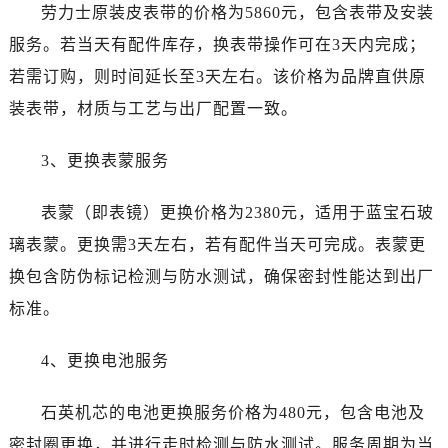
北京市朝阳区建国门外大街甲6号华熙国际中心D座11层1102室劳力士售后服务中心（需提前预约）
劳力士原装皮表带的价格为5860元，包含表带及安装
北京市东城区东长安街1号王府井东方广场W3座6层602室劳力士售后服务中心（需提前预约）
服务。若当天有配件库存，换表带操作可在3天内完成；
河北省保定市竞秀区朝阳北大街北国先天下劳力士售后服务中心（需提前预约）
若需订购，则时间延长至3天左右。该价格为品牌直供原
内蒙古自治区阿拉善盟市左旗土尔扈特大街劳力士售后服务中心（需提前预约）
装表带，材质与工艺与出厂配置一致。
内蒙古自治区巴彦淖尔市临河区新华街劳力士售后服务中心（需提前预约）
内蒙古自治区包头市青山区幸福路甲3号王府井百货名表维修劳力士售后服务中心（需提前预约）
3、更换表蒙服务
内蒙古自治区赤峰市红山区哈达街劳力士售后服务中心（需提前预约）
内蒙古自治区鄂尔多斯市东胜区伊金霍洛街劳力士售后服务中心（需提前预约）
表蒙（即表镜）更换价格为2380元，适用于蓝宝石玻
内蒙古自治区呼伦贝尔市海拉尔区中央街劳力士售后服务中心（需提前预约）
璃表蒙。更换需3天左右，若有配件当天可完成。表蒙更
内蒙古自治区通辽市科尔沁区明仁大街劳力士售后服务中心（需提前预约）
换包含防伪标记检测与防水测试，确保密封性能达到出厂
内蒙古自治区乌海市海勃湾区人民南路劳力士售后服务中心（需提前预约）
标准。
内蒙古自治区乌兰察布市集宁区恩和大街劳力士售后服务中心（需提前预约）
内蒙古自治区锡林郭勒盟市锡林浩特市光明街与额尔敦路交叉口劳力士售后服务中心（需提前预约）
4、更换电池服务
内蒙古自治区兴安盟市乌兰浩特市兴安大街劳力士售后服务中心（需提前预约）
山西省大同市平城区迎宾街劳力士售后服务中心（需提前预约）
石英机芯的电池更换服务价格为480元，包含电池及
山西省晋城市城区黄华街劳力士售后服务中心（需提前预约）
密封圈更换，并进行走时检测与防水测试。服务周期为当