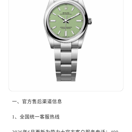
武汉市江汉区解放大道686号世界贸易大厦38层09室（需提前预约）
南宁市青秀区金湖路59号地王大厦12楼1224室（需提前预约）
合肥市蜀山区潜山路111号万象城华润大厦B座12楼03室（需提前预约）
泉州市丰泽区宝洲路729号浦西万达中心写字楼A座7楼709室（需提前预约）
青岛市南区山东路6号华润大厦B座22层04室（需提前预约）
烟台市芝罘区胜利路139号万达金融中心A座907室（需提前预约）
长春市朝阳区西安大路727号中银大厦A座(旺进大厦)18层09室（需提前预约）
贵阳市南明区都司高架桥路33号亨特国际金融中心14楼14D（需提前预约）
昆明市盘龙区北京路928号同德昆明广场写字楼10层06室（需提前预约）
石家庄市长安区中山东路39号勒泰中心写字楼B座13层07室（需提前预约）
西安市碑林区南关正街88号华侨城长安国际中心E座6楼10室（需提前预约）
海口市龙华区金贸东路5号海口华润大厦B座17层1707室（需提前预约）
唐山市路南区新华东道100号万达广场写字楼A座10层1002室（需提前预约）
一、官方售后渠道信息
台州市椒江区东海大道1800号腾达中心东1幢20楼2002室（需提前预约）
1、全国统一客服热线
黑龙江省大庆市萨尔图区会战大街劳力士售后服务中心（需提前预约）
黑龙江省鹤岗市向阳区红军路劳力士售后服务中心（需提前预约）