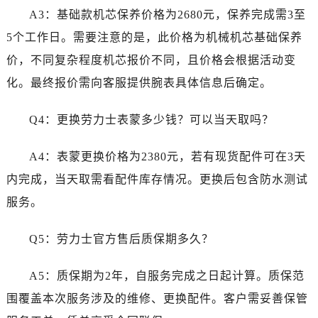
河南省驻马店市驿城区乐山大道与置地大道交叉口劳力士售后服务中心（需提前预约）
A3：基础款机芯保养价格为2680元，保养完成需3至
湖北省鄂州市鄂城区文星大道劳力士售后服务中心（需提前预约）
5个工作日。需要注意的是，此价格为机械机芯基础保养
湖北省黄冈市黄州区赤壁大道劳力士售后服务中心（需提前预约）
价，不同复杂程度机芯报价不同，且价格会根据活动变
湖北省黄石市黄石港区武汉路劳力士售后服务中心（需提前预约）
化。最终报价需向客服提供腕表具体信息后确定。
湖北省荆门市东宝中天街步行街劳力士售后服务中心（需提前预约）
湖北省荆州市荆州区荆中路劳力士售后服务中心（需提前预约）
Q4：更换劳力士表蒙多少钱？可以当天取吗？
湖北省十堰市茅箭区人民北路劳力士售后服务中心（需提前预约）
湖北省随州市曾都区青年路劳力士售后服务中心（需提前预约）
A4：表蒙更换价格为2380元，若有现货配件可在3天
湖北省咸宁市咸安区长安大道劳力士售后服务中心（需提前预约）
内完成，当天取需看配件库存情况。更换后包含防水测试
湖北省襄阳市樊城区长虹路与人民路交叉口劳力士售后服务中心（需提前预约）
服务。
湖北省孝感市孝南区复兴大道劳力士售后服务中心（需提前预约）
湖北省宜昌市西陵区夷陵大道与港窑路劳力士售后服务中心（需提前预约）
Q5：劳力士官方售后质保期多久？
湖南省常德市武陵区人民路劳力士售后服务中心（需提前预约）
湖南省郴州市北湖区国庆北路劳力士售后服务中心（需提前预约）
A5：质保期为2年，自服务完成之日起计算。质保范
湖南省衡阳市雁峰区解放路劳力士售后服务中心（需提前预约）
围覆盖本次服务涉及的维修、更换配件。客户需妥善保管
湖南省怀化市鹤城区迎丰中路劳力士售后服务中心（需提前预约）