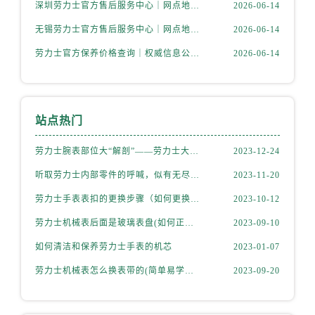
四川省绵阳市涪城区翠花街劳力士售后服务中心（需提前预约）
深圳劳力士官方售后服务中心｜网点地址与电话权威信息公示（2026年6月最新）
2026-06-14
四川省南充市高坪区江东大道劳力士售后服务中心（需提前预约）
无锡劳力士官方售后服务中心｜网点地址与电话权威信息公示（2026年6月最新）
2026-06-14
四川省内江市东兴区汉安大道劳力士售后服务中心（需提前预约）
劳力士官方保养价格查询｜权威信息公示（2026年6月最新）
2026-06-14
四川省攀枝花市东区三线大道北段劳力士售后服务中心（需提前预约）
四川省遂宁市船山区香林南路劳力士售后服务中心（需提前预约）
四川省雅安市雨城区熊猫大道劳力士售后服务中心（需提前预约）
站点热门
四川省宜宾市翠屏区长翠路劳力士售后服务中心（需提前预约）
四川省资阳市雁江区滨江大道一段与和平南路劳力士售后服务中心（需提前预约）
劳力士腕表部位大“解剖”——劳力士大讲堂开课啦！
2023-12-24
四川省自贡市自流井区华商北路劳力士售后服务中心（需提前预约）
听取劳力士内部零件的呼喊，似有无尽的故事等待我们去探索
2023-11-20
西藏自治区阿里地区噶尔县北京西路劳力士售后服务中心（需提前预约）
劳力士手表表扣的更换步骤（如何更换手表的表扣）
2023-10-12
西藏自治区昌都市卡若区昌都西路劳力士售后服务中心（需提前预约）
西藏自治区拉萨市城关区北京中路劳力士售后服务中心（需提前预约）
劳力士机械表后面是玻璃表盘(如何正确清洁和保养)
2023-09-10
西藏自治区林芝市巴宜区广东路劳力士售后服务中心（需提前预约）
如何清洁和保养劳力士手表的机芯
2023-01-07
西藏自治区那曲市色尼区浙江西路劳力士售后服务中心（需提前预约）
劳力士机械表怎么换表带的(简单易学的步骤)
2023-09-20
西藏自治区日喀则市桑珠孜区上海中路劳力士售后服务中心（需提前预约）
西藏自治区山南市乃东区湖北大道劳力士售后服务中心（需提前预约）