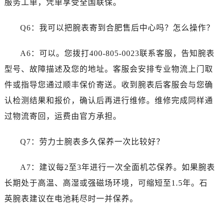
服务工单，凭单享受全国联保。
湖南省娄底市娄星区长青街劳力士售后服务中心（需提前预约）
湖南省邵阳市双清区东风路劳力士售后服务中心（需提前预约）
Q6：我可以把腕表寄到合肥售后中心吗？怎么操作？
湖南省湘潭市雨湖区莲城大道劳力士售后服务中心（需提前预约）
湖南省益阳市赫山区桃花仑路劳力士售后服务中心（需提前预约）
A6：可以。您拨打400-805-0023联系客服，告知腕表
湖南省永州市冷水滩区永州大道与中兴路交叉口劳力士售后服务中心（需提前预约）
型号、故障描述及您的地址。客服会安排专业物流上门取
湖南省岳阳市岳阳楼区东茅岭路劳力士售后服务中心（需提前预约）
件或指导您通过顺丰保价寄送。收到腕表后客服会与您确
湖南省张家界市永定区解放路劳力士售后服务中心（需提前预约）
湖南省长沙市芙蓉区建湘路393号世茂环球金融中心写字楼10层1013室劳力士售后服务中心（需提前预约）
认检测结果和报价，确认后再进行维修。维修完成同样通
湖南省株洲市芦淞区建设南路劳力士售后服务中心（需提前预约）
过物流寄回，运费由官方承担。
甘肃省白银市白银区北京路劳力士售后服务中心（需提前预约）
甘肃省定西市安定区解放路劳力士售后服务中心（需提前预约）
Q7：劳力士腕表多久保养一次比较好？
甘肃省敦煌市沙州镇阳关中路劳力士售后服务中心（需提前预约）
A7：建议每2至3年进行一次全面机芯保养。如果腕表
甘肃省合作市人民街劳力士售后服务中心（需提前预约）
甘肃省嘉峪关市雄关区新华中路劳力士售后服务中心（需提前预约）
长期处于高温、高湿或强磁场环境，可缩短至1.5年。石
甘肃省金昌市金川区北京路劳力士售后服务中心（需提前预约）
英腕表建议在电池耗尽时一并保养。
甘肃省酒泉市肃州区西大街劳力士售后服务中心（需提前预约）