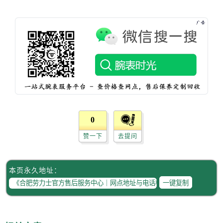
新疆维吾尔自治区阿勒泰市解放路劳力士售后服务中心（需提前预约）
新疆维吾尔自治区阿图什市光明路劳力士售后服务中心（需提前预约）
新疆维吾尔自治区白杨市军垦路劳力士售后服务中心（需提前预约）
新疆维吾尔自治区北屯市团结路劳力士售后服务中心（需提前预约）
新疆维吾尔自治区博乐市博乐市北京路劳力士售后服务中心（需提前预约）
新疆维吾尔自治区昌吉市延安北路劳力士售后服务中心（需提前预约）
新疆维吾尔自治区阜康市博峰路劳力士售后服务中心（需提前预约）
新疆维吾尔自治区哈密市伊州区建国北路劳力士售后服务中心（需提前预约）
新疆维吾尔自治区和田市和田市北京西路劳力士售后服务中心（需提前预约）
0
新疆维吾尔自治区胡杨河市胡杨河市胡杨路劳力士售后服务中心（需提前预约）
赞一下
去提问
新疆维吾尔自治区霍尔果斯市亚欧北路劳力士售后服务中心（需提前预约）
新疆维吾尔自治区喀什市解放北路劳力士售后服务中心（需提前预约）
本页永久地址：
新疆维吾尔自治区可克达拉市幸福路劳力士售后服务中心（需提前预约）
一键复制
新疆维吾尔自治区克拉玛依市克拉玛依区友谊路劳力士售后服务中心（需提前预约）
新疆维吾尔自治区库车市库车市文化东路劳力士售后服务中心（需提前预约）
新疆维吾尔自治区库尔勒市库尔勒市人民东路劳力士售后服务中心（需提前预约）