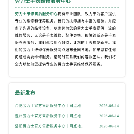
劳力士手表维修服务中心
贵州省黔东南苗族侗族自治州凯里市北京西路劳力士售后服务中心（需提前预约）
贵州省黔西南布依族苗族自治州兴义市大道与桔香路交汇处劳力士售后服务中心（需提前预约）
劳力士维修售后服务中心
拥有专业团队，致力于为客户提供
贵州省铜仁市碧江区民主路劳力士售后服务中心（需提前预约）
专业的维修和保养服务。我们的技师拥有丰富的经验，并配
贵州省遵义市红花岗区共青大道与嵩山路交叉口劳力士售后服务中心（需提前预约）
备了先进的维修设备，以确保为您的劳力士手表提供一流的
四川省阿坝州市马尔康市团结街劳力士售后服务中心（需提前预约）
维修服务，无论是手表维修、配件更换、故障诊断还是手表
保养等服务，我们都会用心对待，让您的手表焕发新生。我
四川省巴中市巴州区江北大道劳力士售后服务中心（需提前预约）
们的劳力士维修保养服务网点遍布全国各地，如果您有任何
四川省成都市锦江区人民东路6号SAC东原中心24层2406B室劳力士售后服务中心（需提前预约）
问题或需要维修服务，请随时联系我们的客服团队，我们将
四川省达州市通川区中心广场、老车坝劳力士售后服务中心（需提前预约）
全力以赴为您提供专业的劳力士手表维修保养服务。
四川省德阳市旌阳区长江西路、南街劳力士售后服务中心（需提前预约）
四川省甘孜州市康定市情歌广场、箭炉街劳力士售后服务中心（需提前预约）
四川省广安市广安区建安南路劳力士售后服务中心（需提前预约）
最新发布
四川省广元市利州区老城南北街、东大街劳力士售后服务中心（需提前预约）
四川省乐山市市中区嘉定中路劳力士售后服务中心（需提前预约）
合肥劳力士官方售后服务中心｜网点地址与电话权威信息公示（2026年6月最新）
2026-06-14
四川省凉山州市西昌市大巷口下街劳力士售后服务中心（需提前预约）
温州劳力士官方售后服务中心｜网点地址与电话权威信息公示（2026年6月最新）
2026-06-14
四川省泸州市江阳区治平路劳力士售后服务中心（需提前预约）
洛阳劳力士官方售后服务中心｜网点地址与电话权威信息公示（2026年6月最新）
2026-06-14
四川省眉山市东坡区三苏路劳力士售后服务中心（需提前预约）