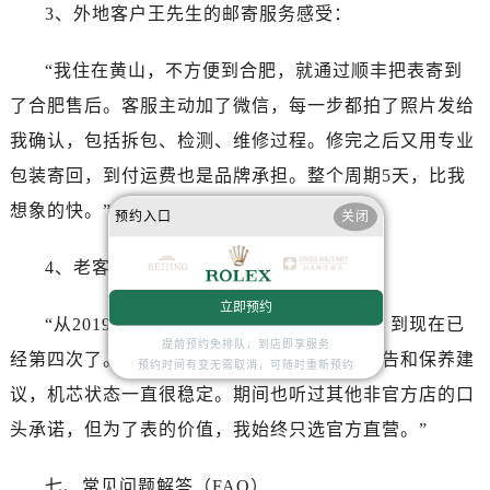
广西壮族自治区钦州市钦南区金海湾东大街劳力士售后服务中心（需提前预约）
3、外地客户王先生的邮寄服务感受：
广西壮族自治区梧州市万秀区龙湖镇高旺路劳力士售后服务中心（需提前预约）
广西壮族自治区玉林市玉州区金玉路劳力士售后服务中心（需提前预约）
“我住在黄山，不方便到合肥，就通过顺丰把表寄到
海南省儋州市儋州市那大镇兰洋北路劳力士售后服务中心（需提前预约）
了合肥售后。客服主动加了微信，每一步都拍了照片发给
海南省东方市八所镇解放西路劳力士售后服务中心（需提前预约）
我确认，包括拆包、检测、维修过程。修完之后又用专业
海南省琼海市嘉积镇东风路劳力士售后服务中心（需提前预约）
包装寄回，到付运费也是品牌承担。整个周期5天，比我
海南省三沙市西沙区西沙群岛永兴岛北京路劳力士售后服务中心（需提前预约）
想象的快。”
预约入口
关闭
海南省三亚市吉阳区迎宾路劳力士售后服务中心（需提前预约）
海南省万宁市万城镇解放路劳力士售后服务中心（需提前预约）
4、老客户赵先生的长期信赖：
海南省文昌市文城镇教育东路劳力士售后服务中心（需提前预约）
立即预约
海南省五指山市通什镇三月三大道劳力士售后服务中心（需提前预约）
“从2019年开始就在合肥官方售后做保养，到现在已
香港特别行政区尖沙咀区油尖旺区广东道劳力士售后服务中心（需提前预约）
提前预约免排队，到店即享服务
经第四次了。每次服务完都会给我一份维修报告和保养建
预约时间有变无需取消，可随时重新预约
香港特别行政区金钟区中西区金钟道劳力士售后服务中心（需提前预约）
议，机芯状态一直很稳定。期间也听过其他非官方店的口
香港特别行政区九龙区油尖旺区弥敦道劳力士售后服务中心（需提前预约）
头承诺，但为了表的价值，我始终只选官方直营。”
香港特别行政区铜锣湾区湾仔区轩尼诗道劳力士售后服务中心（需提前预约）
河南省安阳市文峰区解放大道劳力士售后服务中心（需提前预约）
七、常见问题解答（FAQ）