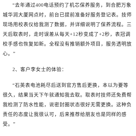
广东省韶关市武江区芙蓉新区与老城中心交汇处劳力士售后服务中心（需提前预约）
“去年通过400电话预约了机芯保养服务，到合肥万象
广东省深圳市罗湖区深南东路5001号华润大厦17层1701室劳力士售后服务中心（需提前预约）
城华润大厦网点时，前台已提前准备好服务登记表。技师
广东省阳江市江城区东风一路劳力士售后服务中心（需提前预约）
现场用校表仪给我测了数据，并详细说明了保养流程。三
广东省云浮市云城区金山路劳力士售后服务中心（需提前预约）
天后取表时，走时误差从每天+12秒变成了+2秒，表冠调
广东省湛江市赤坎区观海北路劳力士售后服务中心（需提前预约）
校手感也恢复如新。全程没有推销额外项目，服务透明放
广东省肇庆市端州区信安大道与砚都大道交汇处劳力士售后服务中心（需提前预约）
广西壮族自治区百色市右江区中山二路劳力士售后服务中心（需提前预约）
心。”
广西壮族自治区北海市海城区北京路劳力士售后服务中心（需提前预约）
2、客户李女士的体验：
广西壮族自治区崇左市江州区石景林街道友谊大道与丽川路交汇处劳力士售后服务中心（需提前预约）
广西壮族自治区防城港市港口区金花茶大道劳力士售后服务中心（需提前预约）
“石英表电池耗尽后送到官方售后更换，本以为要等
广西壮族自治区贵港市港北区港城街道布山大道与仙衣路交叉口劳力士售后服务中心（需提前预约）
很久，结果当天下午就通知我去取。取表时技师还免费帮
广西壮族自治区桂林市秀峰区红岭路劳力士售后服务中心（需提前预约）
广西壮族自治区河池市金城江区金城江街道朝阳路劳力士售后服务中心（需提前预约）
我检测了防水性能，说密封圈状态很好无需更换。这种负
广西壮族自治区贺州市八步区城东街道灵峰南路劳力士售后服务中心（需提前预约）
责任的态度让我很认可，后来推荐给朋友也是同样的感
广西壮族自治区来宾市兴宾区桂中大道劳力士售后服务中心（需提前预约）
受。”
广西壮族自治区柳州市城中区中山中路劳力士售后服务中心（需提前预约）