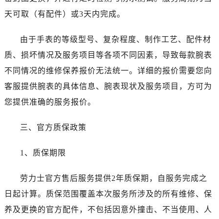
山西省晋中市榆次区顺城街劳力士售后服务中心（需提前预约）
天可取（有配件）或3天内完成。
山西省临汾市尧都区解放路劳力士售后服务中心（需提前预约）
山西省吕梁市离石区永宁中路与建设街交叉口劳力士售后服务中心（需提前预约）
由于手表的等级型号、复杂程度、制作工艺、配件材
山西省朔州市朔城区怡西路与鄯阳西街交汇处劳力士售后服务中心（需提前预约）
质、损坏情况及服务项目等各项不同因素，导致每款腕表
山西省忻州市忻府区和平东街与七一南路交叉口劳力士售后服务中心（需提前预约）
不同情况的维修保养报价无法统一。详细的报价需要您向
山西省阳泉市郊区平阳东街与新城大道交叉口劳力士售后服务中心（需提前预约）
山西省运城市盐湖区河东街劳力士售后服务中心（需提前预约）
客服提供腕表的具体信息、腕表现状及服务项目，方可为
山西省长治市潞州区英雄中路劳力士售后服务中心（需提前预约）
您提供准确的服务报价。
山西省太原市迎泽区迎泽街道解放路15号亨得利名表维修授权店3楼劳力士售后服务中心（需提前预约）
天津市和平区赤峰道136号天津国际金融中心26层2603室劳力士售后服务中心（需提前预约）
三、官方质保政策
安徽省安庆市迎江区人民路劳力士售后服务中心（需提前预约）
1、质保期限
安徽省蚌埠市蚌山区淮河路劳力士售后服务中心（需提前预约）
安徽省亳州市谯城区魏武大道劳力士售后服务中心（需提前预约）
劳力士官方售后服务提供2年质保期，自服务完成之
安徽省池州市贵池区长江路劳力士售后服务中心（需提前预约）
日起计算。质保范围覆盖本次服务所涉及的所有维修、保
安徽省滁州市琅琊区南谯北路劳力士售后服务中心（需提前预约）
安徽省阜阳市颍州区颍州北路劳力士售后服务中心（需提前预约）
养及更换的官方配件，不包括因意外撞击、不当使用、人