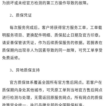
安徽省淮北市相山区淮海路劳力士售后服务中心（需提前预约）
为损坏或未经官方检测的第三方操作导致的故障。
安徽省淮南市田家庵区国庆中路劳力士售后服务中心（需提前预约）
安徽省黄山市屯溪区黄山西路劳力士售后服务中心（需提前预约）
2、质保凭证
安徽省六安市金安区解放中路劳力士售后服务中心（需提前预约）
每次服务完成后，客户将获得官方服务工单，工单载
安徽省马鞍山市雨山区湖南西路劳力士售后服务中心（需提前预约）
安徽省宿州市埇桥区人民中路劳力士售后服务中心（需提前预约）
明服务项目、更换配件明细、质保起止日期及官方印章。
安徽省铜陵市铜官区石城大道劳力士售后服务中心（需提前预约）
请妥善保管该凭证，作为后续质保服务的依据。若腕表在
安徽省芜湖市镜湖区中山路步行街劳力士售后服务中心（需提前预约）
质保期内出现非人为因素导致的同一故障，可凭工单享受
安徽省宣城市宣州区叠嶂西路劳力士售后服务中心（需提前预约）
免费返修。
福建省龙岩市新罗区九一南路劳力士售后服务中心（需提前预约）
福建省南平市建阳区人民西路劳力士售后服务中心（需提前预约）
3、异地质保支持
福建省宁德市蕉城区天湖东路劳力士售后服务中心（需提前预约）
福建省莆田市城厢区霞林街道荔华东大道劳力士售后服务中心（需提前预约）
官方质保体系覆盖全国所有官方售后网点。若客户在
福建省三明市三元区东乾二路劳力士售后服务中心（需提前预约）
质保期内身处其他城市，可凭原工单到当地官方售后网点
福建省漳州市龙文区步港路劳力士售后服务中心（需提前预约）
进行检测与处理，无需返回原服务网点。所有网点的质保
江苏省常州市新北区龙锦路1590号现代传媒中心5号楼10层1008室劳力士售后服务中心（需提前预约）
政策完全统一，执行品牌总部的全国联保标准。