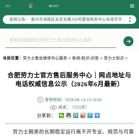
扬州市邗江区国展路29号星耀天地写字楼1号楼18层1803室（需提前预约）

盐城市盐都区世纪大道5号盐城金融城写字楼1号楼16层1604室（需提前预约）
▲
官网公告>
泰州市海陵区永定东路399号置地商务中心东塔写字楼（华润万象城）17层1706室（需提前预约）
▼
宁波市江北区大闸南路500号来福士广场办公楼20层2009室（需提前预约）
杭州市上城区钱江路1366号华润大厦写字楼A座5层503-5室（需提前预约）
金华市金东区东市南街777号金华万达广场写字楼4号楼22层2209室（需提前预约）
绍兴市越城区胜利东路379号世茂天际中心写字楼8层805室（需提前预约）
当前位置：
劳力士售后维修中心服务
>
新闻/知识/问答
>
劳力士知识
>
嘉兴市南湖区广益路705号嘉兴世界贸易中心写字楼A座13层1304室（需提前预约）
南昌市红谷滩新区红谷中大道998号绿地双子塔（中央广场）A1座办公楼14层07室（需提前预约）
合肥劳力士官方售后服务中心｜网点地址与
济南市历下区经十路11111号华润中心写字楼（万象城）15层1508室（需提前预约）
电话权威信息公示（2026年6月最新）
广州市天河区天河路230号万菱汇国际中心写字楼A塔7层704室（需提前预约）
广州市越秀区环市东路371-375号世界贸易中心大厦南塔写字楼15层07室（需提前预约）
发布时间：2026-06-14 15:16:01
深圳市罗湖区深南东路5001号华润大厦写字楼17层1701室（需提前预约）
阅读：（
233次）
惠州市惠城区江北文昌一路7号华贸大厦写字楼1座30层05室（需提前预约）
分享到：
厦门市思明区湖滨东路95号华润大厦写字楼B座11层1104室（需提前预约）
劳力士腕表的长期稳定运行离不开专业、规范与可靠
福州市鼓楼区五四路128-1号恒力城写字楼15层03室（需提前预约）