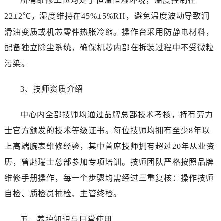
所有维修工位均处于恒温恒湿环境，温度控制在
江西省上饶市信州区滨江西路劳力士售后服务中心（需提前预约）
22±2℃，湿度维持在45%±5%RH，避免温度波动导致润
江西省新余市渝水区北湖西路劳力士售后服务中心（需提前预约）
江西省宜春市袁州区中山中路劳力士售后服务中心（需提前预约）
滑油变质或机芯零件热胀冷缩。操作台采用防静电材料，
江西省鹰潭市月湖区胜利东路劳力士售后服务中心（需提前预约）
配备独立除尘系统，确保机芯内部在拆装过程中不受微粒
山东省德州市德城区东风中路劳力士售后服务中心（需提前预约）
污染。
山东省东营市东营区济南路劳力士售后服务中心（需提前预约）
山东省济南市历下区经十路11111号华润中心写字楼（万象城）15层1508室劳力士售后服务中心（需提前预约）
3、技师资质介绍
山东省济宁市任城区太白楼路劳力士售后服务中心（需提前预约）
山东省莱芜市文化南路8号银座商城名表维修一楼名表维修劳力士售后服务中心（需提前预约）
中心内全部技师均通过品牌总部技术考核，持有劳力
山东省临沂市兰山区解放路劳力士售后服务中心（需提前预约）
士官方颁发的技术等级证书。每位技师均拥有至少8年以
山东省日照市东港区烟台路劳力士售后服务中心（需提前预约）
上高端腕表维修经验，其中首席技师拥有超过20年从业资
山东省泰安市泰山区财源街道泰山大街劳力士售后服务中心（需提前预约）
历，曾赴瑞士总部参加专项培训。技师团队严格按照品牌
山东省威海市环翠区新威海路89号振华商厦一楼名表维修劳力士售后服务中心（需提前预约）
维修手册操作，每一个步骤均需经过三重复核：操作技师
山东省潍坊市奎文区东风东街劳力士售后服务中心（需提前预约）
自检、质检员抽检、主管终检。
山东省枣庄市滕州市北辛路与善国路交叉口劳力士售后服务中心（需提前预约）
山东省淄博市张店区金晶大道劳力士售后服务中心（需提前预约）
五、养护知识与日常使用