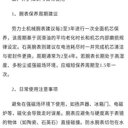
上海市黄浦区南京东路299号宏伊国际广场写字楼8层806室劳力士售后服务中心（需提前预约）
上海市徐汇区虹桥路3号港汇中心2座37层3705室劳力士售后服务中心（需提前预约）
1、腕表保养周期建议
浙江省杭州市上城区钱江路1366号华润大厦A座5层503-5室劳力士售后服务中心（需提前预约）
浙江省湖州市吴兴区劳动路劳力士售后服务中心（需提前预约）
劳力士机械腕表建议每2至3年进行一次全面机芯保
浙江省嘉兴市南湖区广益路705号嘉兴世界贸易中心A座13层1304室劳力士售后服务中心（需提前预约）
养，该周期基于润滑油的平均老化时长和机芯内部磨损规
浙江省金华市金东区东市南街777号金华万达广场4号楼22楼2209室劳力士售后服务中心（需提前预约）
律设定。石英腕表则建议在电池耗尽时一并完成机芯清洁
浙江省丽水市莲都区解放街劳力士售后服务中心（需提前预约）
与密封件更换，周期通常为2至4年。若腕表长期处于高湿
浙江省宁波市江北区大闸南路500号来福士广场办公楼20层2009室劳力士售后服务中心（需提前预约）
度、多粉尘或强磁场环境，应缩短保养周期至1.5年一
浙江省衢州市柯城区上街劳力士售后服务中心（需提前预约）
浙江省绍兴市越城区胜利东路379号世茂天际中心写字楼8层805室劳力士售后服务中心（需提前预约）
次。
浙江省舟山市定海区解放东路劳力士售后服务中心（需提前预约）
2、日常使用注意事项
澳门特别行政区大堂区议事亭前地（新马路）劳力士售后服务中心（需提前预约）
澳门特别行政区风顺堂区南湾大马路劳力士售后服务中心（需提前预约）
避免在强磁场环境下使用，如扬声器、冰箱门、电磁
澳门特别行政区花地玛堂区关闸广场劳力士售后服务中心（需提前预约）
炉等，磁化会导致走时误差。腕表应避免与硬度高于表镜
澳门特别行政区花王堂区大三巴商圈劳力士售后服务中心（需提前预约）
澳门特别行政区嘉模堂区官也街劳力士售后服务中心（需提前预约）
的物体（如陶瓷、石英石）直接碰撞。防水腕表切勿在水