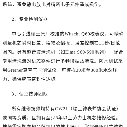
浙江省丽水市莲都区解放街劳力士售后服务中心（需提前预约）
系统，避免静电放电对精密电子元件造成损伤。
浙江省宁波市江北区大闸南路500号来福士广场办公楼20层2009室劳力士售后服务中心（需提前预约）
浙江省衢州市柯城区上街劳力士售后服务中心（需提前预约）
2、专业检测仪器
浙江省绍兴市越城区胜利东路379号世茂天际中心写字楼8层805室劳力士售后服务中心（需提前预约）
浙江省舟山市定海区解放东路劳力士售后服务中心（需提前预约）
中心引进瑞士原厂校准的Witschi Q60校表仪，可精确
澳门特别行政区大堂区议事亭前地（新马路）劳力士售后服务中心（需提前预约）
测量机芯瞬时日差、摆幅及偏振，误差控制在±1秒/日范
澳门特别行政区风顺堂区南湾大马路劳力士售后服务中心（需提前预约）
围内。另有超音波清洗机（如Elma S60/S90系列），配合
澳门特别行政区花地玛堂区关闸广场劳力士售后服务中心（需提前预约）
专用清洗液对机芯零件进行多频段振荡清洗。防水测试采
澳门特别行政区花王堂区大三巴商圈劳力士售后服务中心（需提前预约）
用Greiner真空气压测试仪，可模拟30米至300米水深压
澳门特别行政区嘉模堂区官也街劳力士售后服务中心（需提前预约）
力，确保腕表密封性达标。
澳门省路氹城市金光大道劳力士售后服务中心（需提前预约）
澳门特别行政区望德堂区塔石广场劳力士售后服务中心（需提前预约）
3、认证技师团队
福建省福州市鼓楼区五四路128-1号恒力城写字楼15层03室劳力士售后服务中心（需提前预约）
福建省厦门市思明区湖滨东路95号万象城华润大厦B座11层1104室劳力士售后服务中心（需提前预约）
所有维修技师均持有CW21（瑞士钟表师协会认证）
广东省潮州市潮安区新风路与潮汕路交汇处劳力士售后服务中心（需提前预约）
或同等资质，且拥有至少8年以上劳力士机芯维修经验。
广东省广州市天河区天河路230号万菱汇国际中心A塔7层704室劳力士售后服务中心（需提前预约）
技师需定期参加品牌组织的技术培训，掌握最新机芯结构