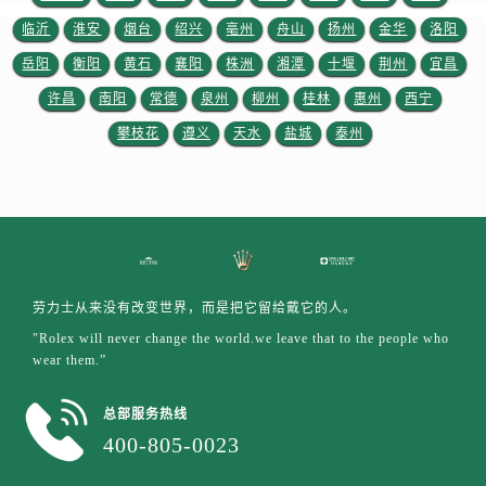
云南省丽江市古城区七星街劳力士售后服务中心（需提前预约）
临沂
淮安
烟台
绍兴
亳州
舟山
扬州
金华
洛阳
云南省临沧市临翔区世纪路劳力士售后服务中心（需提前预约）
云南省怒江傈僳族自治州泸水市人民路劳力士售后服务中心（需提前预约）
岳阳
衡阳
黄石
襄阳
株洲
湘潭
十堰
荆州
宜昌
云南省普洱市思茅区振兴大道劳力士售后服务中心（需提前预约）
许昌
南阳
常德
泉州
柳州
桂林
惠州
西宁
云南省曲靖市麒麟区学府路劳力士售后服务中心（需提前预约）
攀枝花
遵义
天水
盐城
泰州
云南省文山壮族苗族自治州文山市东风路劳力士售后服务中心（需提前预约）
云南省西双版纳傣族自治州景洪市宣慰大道劳力士售后服务中心（需提前预约）
云南省玉溪市红塔区南北大街劳力士售后服务中心（需提前预约）
云南省昭通市昭阳区青年路劳力士售后服务中心（需提前预约）
重庆市江北区观音桥步行街2号融恒时代广场9层902室劳力士售后服务中心（需提前预约）
新疆维吾尔自治区乌鲁木齐市天山区红山路26号时代广场（CCMALL）C座17层17-B劳力士售后服务中心（需提前预约）
劳力士从来没有改变世界，而是把它留给戴它的人。
浙江省温州市鹿城区锦绣路1067号置信广场10层1015室劳力士售后服务中心（需提前预约）
"Rolex will never change the world.we leave that to the people who
wear them.”
黑龙江省哈尔滨市道里区友谊西路600号富力中心T2座写字楼29层03室室劳力士售后服务中心（需提前预约）
辽宁省大连市中山区人民路15号国际金融大厦7层G室劳力士售后服务中心（需提前预约）
总部服务热线
广东省佛山市禅城区季华五路57号万科金融中心C座12层1205室劳力士售后服务中心（需提前预约）
400-805-0023
广东省东莞市东城街道鸿福东路1号民盈国贸中心T1写字楼9层907室劳力士售后服务中心（需提前预约）