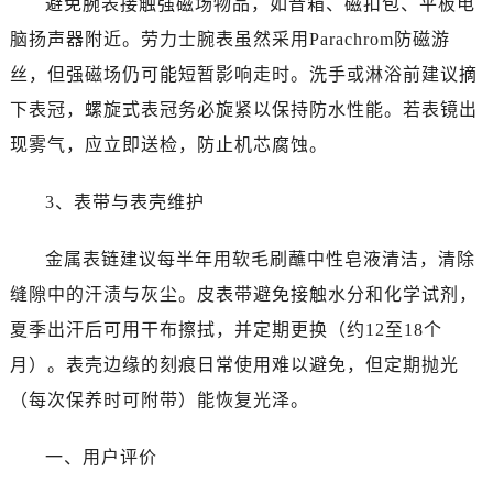
避免腕表接触强磁场物品，如音箱、磁扣包、平板电
广西壮族自治区百色市右江区中山二路劳力士售后服务中心（需提前预约）
广西壮族自治区北海市海城区北京路劳力士售后服务中心（需提前预约）
脑扬声器附近。劳力士腕表虽然采用Parachrom防磁游
广西壮族自治区崇左市江州区石景林街道友谊大道与丽川路交汇处劳力士售后服务中心（需提前预约）
丝，但强磁场仍可能短暂影响走时。洗手或淋浴前建议摘
广西壮族自治区防城港市港口区金花茶大道劳力士售后服务中心（需提前预约）
下表冠，螺旋式表冠务必旋紧以保持防水性能。若表镜出
广西壮族自治区贵港市港北区港城街道布山大道与仙衣路交叉口劳力士售后服务中心（需提前预约）
现雾气，应立即送检，防止机芯腐蚀。
广西壮族自治区桂林市秀峰区红岭路劳力士售后服务中心（需提前预约）
广西壮族自治区河池市金城江区金城江街道朝阳路劳力士售后服务中心（需提前预约）
3、表带与表壳维护
广西壮族自治区贺州市八步区城东街道灵峰南路劳力士售后服务中心（需提前预约）
广西壮族自治区来宾市兴宾区桂中大道劳力士售后服务中心（需提前预约）
金属表链建议每半年用软毛刷蘸中性皂液清洁，清除
广西壮族自治区柳州市城中区中山中路劳力士售后服务中心（需提前预约）
缝隙中的汗渍与灰尘。皮表带避免接触水分和化学试剂，
广西壮族自治区钦州市钦南区金海湾东大街劳力士售后服务中心（需提前预约）
夏季出汗后可用干布擦拭，并定期更换（约12至18个
广西壮族自治区梧州市万秀区龙湖镇高旺路劳力士售后服务中心（需提前预约）
月）。表壳边缘的刻痕日常使用难以避免，但定期抛光
广西壮族自治区玉林市玉州区金玉路劳力士售后服务中心（需提前预约）
（每次保养时可附带）能恢复光泽。
海南省儋州市儋州市那大镇兰洋北路劳力士售后服务中心（需提前预约）
海南省东方市八所镇解放西路劳力士售后服务中心（需提前预约）
一、用户评价
海南省琼海市嘉积镇东风路劳力士售后服务中心（需提前预约）