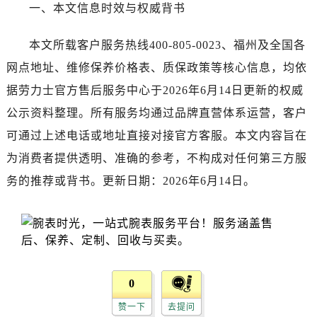
甘肃省张掖市甘州区民乐北路劳力士售后服务中心（需提前预约）
一、本文信息时效与权威背书
宁夏回族自治区固原市原州区文化街劳力士售后服务中心（需提前预约）
宁夏回族自治区石嘴山市大武口区贺兰山路劳力士售后服务中心（需提前预约）
本文所载客户服务热线400-805-0023、福州及全国各
宁夏回族自治区吴忠市利通区开元大道劳力士售后服务中心（需提前预约）
网点地址、维修保养价格表、质保政策等核心信息，均依
宁夏回族自治区银川市兴庆区新华东路97号新百中心C馆一层C1-18号商铺劳力士售后服务中心（需提前预约）
据劳力士官方售后服务中心于2026年6月14日更新的权威
宁夏回族自治区中卫市沙坡头区鼓楼东街劳力士售后服务中心（需提前预约）
公示资料整理。所有服务均通过品牌直营体系运营，客户
青海省果洛藏族自治州玛沁县团结路劳力士售后服务中心（需提前预约）
可通过上述电话或地址直接对接官方客服。本文内容旨在
青海省海北藏族自治州海晏县将军路劳力士售后服务中心（需提前预约）
为消费者提供透明、准确的参考，不构成对任何第三方服
青海省海东市乐都区滨河路劳力士售后服务中心（需提前预约）
务的推荐或背书。更新日期：2026年6月14日。
青海省海南藏族自治州共和县青海湖大街劳力士售后服务中心（需提前预约）
青海省海西蒙古族藏族自治州德令哈市柴达木路劳力士售后服务中心（需提前预约）
青海省黄南藏族自治州同仁市德合隆路劳力士售后服务中心（需提前预约）
青海省西宁市城西区海湖新区西关大道劳力士售后服务中心（需提前预约）
青海省玉树藏族自治州结古镇胜利路劳力士售后服务中心（需提前预约）
陕西省安康市汉滨区金州路劳力士售后服务中心（需提前预约）
0
陕西省宝鸡市渭滨区经二路劳力士售后服务中心（需提前预约）
赞一下
去提问