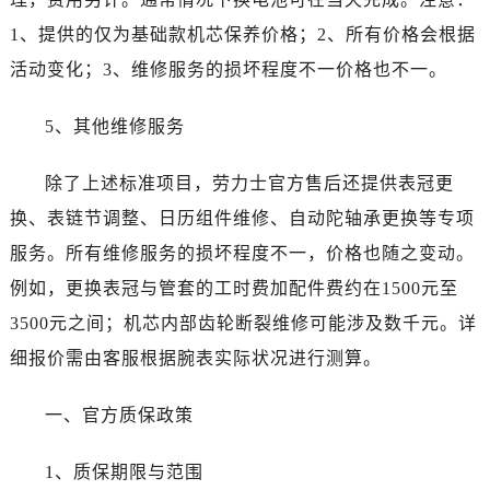
安徽省铜陵市铜官区石城大道劳力士售后服务中心（需提前预约）
1、提供的仅为基础款机芯保养价格；2、所有价格会根据
安徽省芜湖市镜湖区中山路步行街劳力士售后服务中心（需提前预约）
安徽省宣城市宣州区叠嶂西路劳力士售后服务中心（需提前预约）
活动变化；3、维修服务的损坏程度不一价格也不一。
福建省龙岩市新罗区九一南路劳力士售后服务中心（需提前预约）
5、其他维修服务
福建省南平市建阳区人民西路劳力士售后服务中心（需提前预约）
福建省宁德市蕉城区天湖东路劳力士售后服务中心（需提前预约）
除了上述标准项目，劳力士官方售后还提供表冠更
福建省莆田市城厢区霞林街道荔华东大道劳力士售后服务中心（需提前预约）
换、表链节调整、日历组件维修、自动陀轴承更换等专项
福建省三明市三元区东乾二路劳力士售后服务中心（需提前预约）
福建省漳州市龙文区步港路劳力士售后服务中心（需提前预约）
服务。所有维修服务的损坏程度不一，价格也随之变动。
江苏省常州市新北区龙锦路1590号现代传媒中心5号楼10层1008室劳力士售后服务中心（需提前预约）
例如，更换表冠与管套的工时费加配件费约在1500元至
江苏省淮安市清江浦区淮海北路劳力士售后服务中心（需提前预约）
3500元之间；机芯内部齿轮断裂维修可能涉及数千元。详
江苏省连云港市海州区通灌北路劳力士售后服务中心（需提前预约）
细报价需由客服根据腕表实际状况进行测算。
江苏省南京市秦淮区中山南路1号南京中心22层22-C1-C3室劳力士售后服务中心（需提前预约）
江苏省宿迁市宿城区西湖路劳力士售后服务中心（需提前预约）
一、官方质保政策
江苏省泰州市海陵区永定东路399号置地商务中心东塔（华润万象城）17层1706室劳力士售后服务中心（需提前预约）
江苏省徐州市鼓楼区淮海东路29号苏宁广场IFC国际金融中心35层3508室劳力士售后服务中心（需提前预约）
1、质保期限与范围