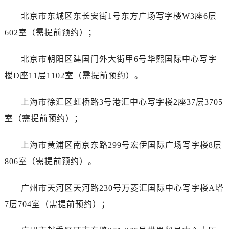
黑龙江省双鸭山市尖山区新兴大街劳力士售后服务中心（需提前预约）
北京市东城区东长安街1号东方广场写字楼W3座6层
黑龙江省绥化市北林区新华街与康庄路交叉口劳力士售后服务中心（需提前预约）
黑龙江省伊春市伊美区通河路劳力士售后服务中心（需提前预约）
602室（需提前预约）；
吉林省白城市洮北区明仁南街劳力士售后服务中心（需提前预约）
北京市朝阳区建国门外大街甲6号华熙国际中心写字
吉林省白山市浑江区浑江大街劳力士售后服务中心（需提前预约）
吉林省吉林市船营区河南街劳力士售后服务中心（需提前预约）
楼D座11层1102室（需提前预约）。
吉林省辽源市龙山区人民大街劳力士售后服务中心（需提前预约）
上海市徐汇区虹桥路3号港汇中心写字楼2座37层3705
吉林省梅河口市新华街道梅河大街劳力士售后服务中心（需提前预约）
吉林省四平市铁东区紫气大路与南九经街交汇处劳力士售后服务中心（需提前预约）
室（需提前预约）；
吉林省松原市宁江区五环大街劳力士售后服务中心（需提前预约）
上海市黄浦区南京东路299号宏伊国际广场写字楼8层
吉林省通化市东昌区环通乡江南大街劳力士售后服务中心（需提前预约）
吉林省延边市延吉市解放路劳力士售后服务中心（需提前预约）
806室（需提前预约）。
辽宁省鞍山市铁东区站前街劳力士售后服务中心（需提前预约）
广州市天河区天河路230号万菱汇国际中心写字楼A塔
辽宁省本溪市平山区胜利路劳力士售后服务中心（需提前预约）
辽宁省朝阳市双塔区新华路劳力士售后服务中心（需提前预约）
7层704室（需提前预约）；
辽宁省丹东市振兴区七经街劳力士售后服务中心（需提前预约）