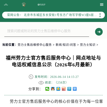
港澳台无独立专线，需直接拨打本统一热线获取售后、咨询等相关服务。

2026年6月劳力士售后服务中心最新网点地址：
▲
北京市东城区东长安街1号东方广场写字楼W3座6层602室（需提前预约）
官网公告>
▼
北京市朝阳区建国门外大街甲6号华熙国际中心写字楼D座11层1102室（需提前预约）
天津市和平区赤峰道136号天津国际金融中心写字楼26层2603室（需提前预约）
上海市徐汇区虹桥路3号港汇中心写字楼2座37层3705室（需提前预约）
上海市黄浦区南京东路299号宏伊国际广场写字楼8层806室（需提前预约）
当前位置：
劳力士售后维修中心服务
>
新闻/知识/问答
>
劳力士知识
>
南京市秦淮区中山南路1号（新街口）南京中心写字楼22层C1-1室（需提前预约）
常州市新北区龙锦路1590号现代传媒中心写字楼5号楼10层1008室（需提前预约）
福州劳力士官方售后服务中心｜网点地址与
徐州市鼓楼区淮海东路29号苏宁广场IFC国际金融中心写字楼35层3508室（需提前预约）
电话权威信息公示（2026年6月最新）
扬州市邗江区国展路29号星耀天地写字楼1号楼18层1803室（需提前预约）
盐城市盐都区世纪大道5号盐城金融城写字楼1号楼16层1604室（需提前预约）
发布时间：2026-06-14 14:15:27
泰州市海陵区永定东路399号置地商务中心东塔写字楼（华润万象城）17层1706室（需提前预约）
阅读：（
258次）
宁波市江北区大闸南路500号来福士广场办公楼20层2009室（需提前预约）
分享到：
杭州市上城区钱江路1366号华润大厦写字楼A座5层503-5室（需提前预约）
劳力士官方售后服务中心的核心价值在于为每一位客
金华市金东区东市南街777号金华万达广场写字楼4号楼22层2209室（需提前预约）