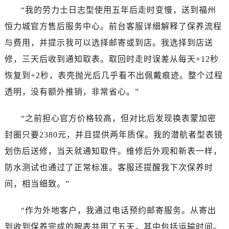
海南省三沙市西沙区西沙群岛永兴岛北京路劳力士售后服务中心（需提前预约）
“我的劳力士日志型使用五年后走时变慢，送到福州
海南省三亚市吉阳区迎宾路劳力士售后服务中心（需提前预约）
恒力城官方售后服务中心。前台客服详细解释了保养流程
海南省万宁市万城镇解放路劳力士售后服务中心（需提前预约）
与费用，并提示我可以选择邮寄或到店。我选择到店送
海南省文昌市文城镇教育东路劳力士售后服务中心（需提前预约）
修，三天后收到通知取表。取回时走时误差从每天+12秒
海南省五指山市通什镇三月三大道劳力士售后服务中心（需提前预约）
香港特别行政区尖沙咀区油尖旺区广东道劳力士售后服务中心（需提前预约）
恢复到+2秒，表壳抛光后几乎看不出佩戴痕迹。整个过程
香港特别行政区金钟区中西区金钟道劳力士售后服务中心（需提前预约）
透明，没有额外推销，非常省心。”
香港特别行政区九龙区油尖旺区弥敦道劳力士售后服务中心（需提前预约）
香港特别行政区铜锣湾区湾仔区轩尼诗道劳力士售后服务中心（需提前预约）
“之前担心官方价格较高，但对比后发现换表蒙加密
河南省安阳市文峰区解放大道劳力士售后服务中心（需提前预约）
封圈只要2380元，并且提供两年质保。我的潜航者型表镜
河南省鹤壁市淇滨区九州路劳力士售后服务中心（需提前预约）
划伤后送修，当天就通知取件。维修后外观和新表一样，
河南省济源市沁园街道济水大道劳力士售后服务中心（需提前预约）
防水测试也通过了正常标准。客服还提醒我下次保养时
河南省焦作市解放区解放路劳力士售后服务中心（需提前预约）
间，相当细致。”
河南省开封市鼓楼区中山路劳力士售后服务中心（需提前预约）
河南省洛阳市西工区中州中路与解放路交叉口劳力士售后服务中心（需提前预约）
“作为外地客户，我通过电话预约邮寄服务。从寄出
河南省漯河市源汇区交通路劳力士售后服务中心（需提前预约）
到收到保养完成的腕表共用了五天，其中包括运输时间。