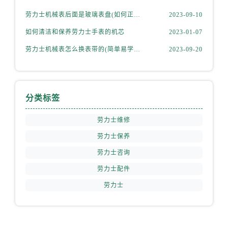
四川省成都市锦江区人民东路6号SAC东原中心24层2406B室劳力士售后服务中心（需提前预约）
劳力士机械表后面是玻璃表盘(如何正确清洁和保养)
2023-09-10
四川省达州市通川区中心广场、老车坝劳力士售后服务中心（需提前预约）
四川省德阳市旌阳区长江西路、南街劳力士售后服务中心（需提前预约）
如何清洁和保养劳力士手表的机芯
2023-01-07
四川省甘孜州市康定市情歌广场、箭炉街劳力士售后服务中心（需提前预约）
劳力士机械表怎么换表带的(简单易学的步骤)
2023-09-20
四川省广安市广安区建安南路劳力士售后服务中心（需提前预约）
四川省广元市利州区老城南北街、东大街劳力士售后服务中心（需提前预约）
四川省乐山市市中区嘉定中路劳力士售后服务中心（需提前预约）
分类标签
四川省凉山州市西昌市大巷口下街劳力士售后服务中心（需提前预约）
四川省泸州市江阳区治平路劳力士售后服务中心（需提前预约）
劳力士维修
四川省眉山市东坡区三苏路劳力士售后服务中心（需提前预约）
劳力士保养
四川省绵阳市涪城区翠花街劳力士售后服务中心（需提前预约）
劳力士咨询
四川省南充市高坪区江东大道劳力士售后服务中心（需提前预约）
劳力士配件
四川省内江市东兴区汉安大道劳力士售后服务中心（需提前预约）
劳力士
四川省攀枝花市东区三线大道北段劳力士售后服务中心（需提前预约）
四川省遂宁市船山区香林南路劳力士售后服务中心（需提前预约）
四川省雅安市雨城区熊猫大道劳力士售后服务中心（需提前预约）