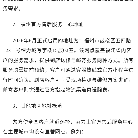
长春市朝阳区西安大路727号中银大厦A座(旺进大厦)18层09室（需提前预约）
务需求。
贵阳市南明区都司高架桥路33号亨特国际金融中心14楼14D（需提前预约）
昆明市盘龙区北京路928号同德昆明广场写字楼10层06室（需提前预约）
2、福州官方售后服务中心地址
石家庄市长安区中山东路39号勒泰中心写字楼B座13层07室（需提前预约）
西安市碑林区南关正街88号华侨城长安国际中心E座6楼10室（需提前预约）
2026年6月正式启用的地址为：福州市鼓楼区五四路
海口市龙华区金贸东路5号海口华润大厦B座17层1707室（需提前预约）
128-1号恒力城写字楼15层03室。该网点覆盖福建省内客
唐山市路南区新华东道100号万达广场写字楼A座10层1002室（需提前预约）
户的服务需求，提供到店送修与邮寄服务两种方式。所有
台州市椒江区东海大道1800号腾达中心东1幢20楼2002室（需提前预约）
服务均需提前预约，客户可通过客服热线或官方小程序进
黑龙江省大庆市萨尔图区会战大街劳力士售后服务中心（需提前预约）
黑龙江省鹤岗市向阳区红军路劳力士售后服务中心（需提前预约）
行时间确认。到店客户可享受现场检测与维修方案讲解，
黑龙江省黑河市爱辉区中央街劳力士售后服务中心（需提前预约）
邮寄客户则需通过官方指定物流渠道寄送腕表。
黑龙江省鸡西市鸡冠区红军路劳力士售后服务中心（需提前预约）
黑龙江省佳木斯市向阳区长安路劳力士售后服务中心（需提前预约）
3、其他地区地址概览
黑龙江省牡丹江市东安区太平路劳力士售后服务中心（需提前预约）
为方便全国客户就近选择，劳力士官方售后服务中心
黑龙江省七台河市桃山区大同街劳力士售后服务中心（需提前预约）
黑龙江省齐齐哈尔市龙沙区龙华路劳力士售后服务中心（需提前预约）
在主要城市均设有直营网点。例如：