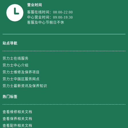
江苏省无锡市梁溪区人民中路139号恒隆广场写字楼1座11层1104室劳力士售后服务中心（需提前预约）
营业时间
江苏省南通市崇川区工农路57号圆融广场写字楼16层1603室劳力士售后服务中心（需提前预约）
客服在线时间：08:00-22:00
江苏省苏州市苏州工业园区 星港街199号苏州中心办公楼C座22层08室劳力士售后服务中心（需提前预约）
中心营业时间：09:00-19:30
客服及中心节假日不休
湖北省武汉市江汉区解放大道686号世界贸易大厦38层09室劳力士售后服务中心（需提前预约）
广西省南宁市青秀区金湖路59号地王大厦12楼1224室劳力士售后服务中心（需提前预约）
安徽省合肥市蜀山区潜山路111号万象城华润大厦B座12楼03室劳力士售后服务中心（需提前预约）
站点导航
福建省泉州市丰泽区宝洲路729号浦西万达中心写字楼A座7楼709室劳力士售后服务中心（需提前预约）
山东省青岛市南区山东路6号华润大厦B座22层04室劳力士售后服务中心（需提前预约）
劳力士在线服务
山东省烟台市芝罘区胜利路139号万达金融中心A座907室劳力士售后服务中心（需提前预约）
劳力士中心介绍
劳力士维修及保养项目
吉林省长春市朝阳区西安大路727号中银大厦A座(旺进大厦)18层09室劳力士售后服务中心（需提前预约）
劳力士中国区服务网点
贵州省贵阳市南明区都司高架桥路33号亨特国际金融中心14楼14D劳力士售后服务中心（需提前预约）
劳力士最新资讯及保养知识
云南省昆明市盘龙区北京路928号同德昆明广场写字楼10层06室劳力士售后服务中心（需提前预约）
热门标签
河北省石家庄市长安区中山东路39号勒泰中心写字楼B座13层07室劳力士售后服务中心（需提前预约）
陕西省西安市碑林区南关正街88号华侨城长安国际中心E座6楼10室劳力士售后服务中心（需提前预约）
查看维修相关文档
海南省海口市龙华区金贸东路5号海口华润大厦B座17层1707室劳力士售后服务中心（需提前预约）
查看保养相关文档
河北省唐山市路南区新华东道100号万达广场写字楼A座10层1002室劳力士售后服务中心（需提前预约）
查看配件相关文档