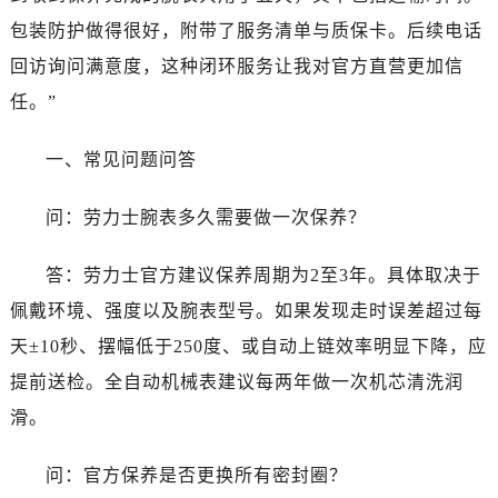
河南省南阳市宛城区范蠡东路与南都路交叉口劳力士售后服务中心（需提前预约）
包装防护做得很好，附带了服务清单与质保卡。后续电话
河南省平顶山市卫东区建设路劳力士售后服务中心（需提前预约）
回访询问满意度，这种闭环服务让我对官方直营更加信
河南省濮阳市大华龙区开州路绿城路交叉口劳力士售后服务中心（需提前预约）
河南省三门峡市湖滨区和平路劳力士售后服务中心（需提前预约）
任。”
河南省商丘市梁园区神火大道劳力士售后服务中心（需提前预约）
一、常见问题问答
河南省新乡市红旗区人民路劳力士售后服务中心（需提前预约）
河南省信阳市浉河区东方红大道劳力士售后服务中心（需提前预约）
问：劳力士腕表多久需要做一次保养？
河南省许昌市魏都区建安大道与八龙路交叉口劳力士售后服务中心（需提前预约）
河南省郑州市二七区民主路10号华润大厦29层2905室劳力士售后服务中心（需提前预约）
答：劳力士官方建议保养周期为2至3年。具体取决于
河南省周口市川汇区七一路劳力士售后服务中心（需提前预约）
佩戴环境、强度以及腕表型号。如果发现走时误差超过每
河南省驻马店市驿城区乐山大道与置地大道交叉口劳力士售后服务中心（需提前预约）
天±10秒、摆幅低于250度、或自动上链效率明显下降，应
湖北省鄂州市鄂城区文星大道劳力士售后服务中心（需提前预约）
湖北省黄冈市黄州区赤壁大道劳力士售后服务中心（需提前预约）
提前送检。全自动机械表建议每两年做一次机芯清洗润
湖北省黄石市黄石港区武汉路劳力士售后服务中心（需提前预约）
滑。
湖北省荆门市东宝中天街步行街劳力士售后服务中心（需提前预约）
湖北省荆州市荆州区荆中路劳力士售后服务中心（需提前预约）
问：官方保养是否更换所有密封圈？