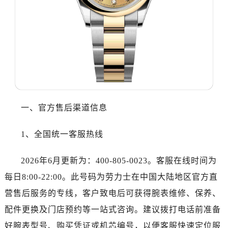
沈阳市沈河区中街路83号亨得利名表服务中心（品牌授权店）1层整层（需提前预约）
乌鲁木齐市天山区红山路26号时代广场（CCMALL）C座17层17-B（需提前预约）
温州市鹿城区锦绣路1067号置信广场10层1015室（需提前预约）
哈尔滨市道里区友谊西路600号富力中心T2座写字楼29层03室（需提前预约，营业时间：8:30-18:30）
大连市中山区人民路15号国际金融大厦7层G室（需提前预约）
佛山市禅城区季华五路57号万科金融中心C座12层1205室（需提前预约）
东莞市东城街道鸿福东路1号民盈国贸中心T1写字楼9层907室（需提前预约）
无锡市梁溪区人民中路139号恒隆广场写字楼1座11层1104室（需提前预约）
一、官方售后渠道信息
南通市崇川区工农路57号圆融广场写字楼16层1603室（需提前预约）
苏州市苏州工业园区星港街199号苏州中心办公楼C座22层08室（需提前预约）
1、全国统一客服热线
武汉市江汉区解放大道686号世界贸易大厦38层09室（需提前预约）
南宁市青秀区金湖路59号地王大厦12楼1224室（需提前预约）
2026年6月更新为：400-805-0023。客服在线时间为
合肥市蜀山区潜山路111号万象城华润大厦B座12楼03室（需提前预约）
每日8:00-22:00。此号码为劳力士在中国大陆地区官方直
泉州市丰泽区宝洲路729号浦西万达中心写字楼A座7楼709室（需提前预约）
营售后服务的专线，客户致电后可获得腕表维修、保养、
青岛市南区山东路6号华润大厦B座22层04室（需提前预约）
配件更换及门店预约等一站式咨询。建议拨打电话前准备
烟台市芝罘区胜利路139号万达金融中心A座907室（需提前预约）
好腕表型号、购买凭证或机芯编号，以便客服快速定位服