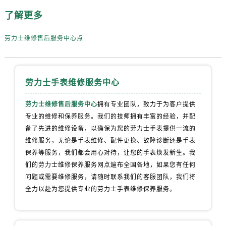
新疆维吾尔自治区阜康市博峰路劳力士售后服务中心（需提前预约）
了解更多
新疆维吾尔自治区哈密市伊州区建国北路劳力士售后服务中心（需提前预约）
新疆维吾尔自治区和田市和田市北京西路劳力士售后服务中心（需提前预约）
劳力士维修售后服务中心点
新疆维吾尔自治区胡杨河市胡杨河市胡杨路劳力士售后服务中心（需提前预约）
新疆维吾尔自治区霍尔果斯市亚欧北路劳力士售后服务中心（需提前预约）
新疆维吾尔自治区喀什市解放北路劳力士售后服务中心（需提前预约）
劳力士手表维修服务中心
新疆维吾尔自治区可克达拉市幸福路劳力士售后服务中心（需提前预约）
新疆维吾尔自治区克拉玛依市克拉玛依区友谊路劳力士售后服务中心（需提前预约）
劳力士维修售后服务中心
拥有专业团队，致力于为客户提供
新疆维吾尔自治区库车市库车市文化东路劳力士售后服务中心（需提前预约）
专业的维修和保养服务。我们的技师拥有丰富的经验，并配
新疆维吾尔自治区库尔勒市库尔勒市人民东路劳力士售后服务中心（需提前预约）
备了先进的维修设备，以确保为您的劳力士手表提供一流的
维修服务，无论是手表维修、配件更换、故障诊断还是手表
新疆维吾尔自治区奎屯市团结西街劳力士售后服务中心（需提前预约）
保养等服务，我们都会用心对待，让您的手表焕发新生。我
新疆维吾尔自治区昆玉市昆泉街劳力士售后服务中心（需提前预约）
们的劳力士维修保养服务网点遍布全国各地，如果您有任何
新疆维吾尔自治区沙湾市三道河子镇世纪大道南路劳力士售后服务中心（需提前预约）
问题或需要维修服务，请随时联系我们的客服团队，我们将
新疆维吾尔自治区石河子市北二路劳力士售后服务中心（需提前预约）
全力以赴为您提供专业的劳力士手表维修保养服务。
新疆维吾尔自治区双河市光明路劳力士售后服务中心（需提前预约）
新疆维吾尔自治区塔城市塔城地区闻琴路劳力士售后服务中心（需提前预约）