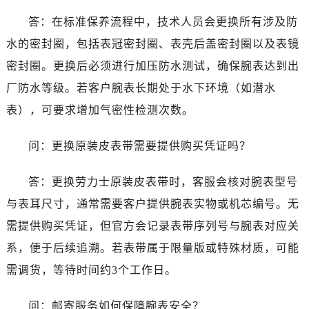
湖北省十堰市茅箭区人民北路劳力士售后服务中心（需提前预约）
答：在标准保养流程中，技术人员会更换所有涉及防
湖北省随州市曾都区青年路劳力士售后服务中心（需提前预约）
湖北省咸宁市咸安区长安大道劳力士售后服务中心（需提前预约）
水的密封圈，包括表冠密封圈、表壳后盖密封圈以及表镜
湖北省襄阳市樊城区长虹路与人民路交叉口劳力士售后服务中心（需提前预约）
密封圈。更换后必须进行加压防水测试，确保腕表达到出
湖北省孝感市孝南区复兴大道劳力士售后服务中心（需提前预约）
厂防水等级。若客户腕表长期处于水下环境（如潜水
湖北省宜昌市西陵区夷陵大道与港窑路劳力士售后服务中心（需提前预约）
表），可要求增加气密性检测次数。
湖南省常德市武陵区人民路劳力士售后服务中心（需提前预约）
湖南省郴州市北湖区国庆北路劳力士售后服务中心（需提前预约）
问：更换原装皮表带需要提供购买凭证吗？
湖南省衡阳市雁峰区解放路劳力士售后服务中心（需提前预约）
湖南省怀化市鹤城区迎丰中路劳力士售后服务中心（需提前预约）
答：更换劳力士原装皮表带时，客服会核对腕表型号
湖南省娄底市娄星区长青街劳力士售后服务中心（需提前预约）
与表耳尺寸，通常需要客户提供腕表实物或机芯编号。无
湖南省邵阳市双清区东风路劳力士售后服务中心（需提前预约）
需提供购买凭证，但官方会记录表带序列号与腕表对应关
湖南省湘潭市雨湖区莲城大道劳力士售后服务中心（需提前预约）
系，便于后续追溯。若表带属于限量版或特殊材质，可能
湖南省益阳市赫山区桃花仑路劳力士售后服务中心（需提前预约）
需调货，等待时间约3个工作日。
湖南省永州市冷水滩区永州大道与中兴路交叉口劳力士售后服务中心（需提前预约）
湖南省岳阳市岳阳楼区东茅岭路劳力士售后服务中心（需提前预约）
问：邮寄服务如何保障腕表安全？