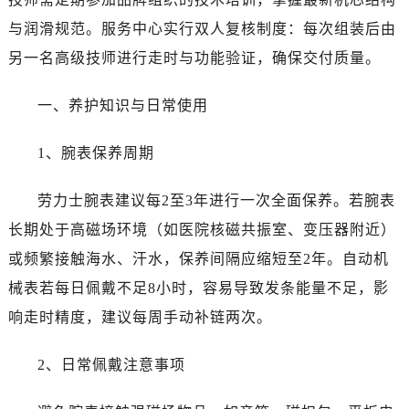
广东省广州市越秀区环市东路371-375号世界贸易中心大厦南塔15层1507室劳力士售后服务中心（需提前预约）
与润滑规范。服务中心实行双人复核制度：每次组装后由
广东省河源市源城区越王大道劳力士售后服务中心（需提前预约）
广东省惠州市惠城区江北文昌一路7号华贸大厦1座30层3005室劳力士售后服务中心（需提前预约）
另一名高级技师进行走时与功能验证，确保交付质量。
广东省江门市蓬江区广场西路劳力士售后服务中心（需提前预约）
一、养护知识与日常使用
广东省揭阳市榕城进贤门步行街劳力士售后服务中心（需提前预约）
广东省茂名市电白区水东街道迎宾大道劳力士售后服务中心（需提前预约）
1、腕表保养周期
广东省梅州市梅江区金燕大道劳力士售后服务中心（需提前预约）
广东省清远市清城区湖西路劳力士售后服务中心（需提前预约）
劳力士腕表建议每2至3年进行一次全面保养。若腕表
广东省汕头市龙湖区长平路劳力士售后服务中心（需提前预约）
长期处于高磁场环境（如医院核磁共振室、变压器附近）
广东省汕尾市城区香洲街道园林社区翠园街劳力士售后服务中心（需提前预约）
或频繁接触海水、汗水，保养间隔应缩短至2年。自动机
广东省韶关市武江区芙蓉新区与老城中心交汇处劳力士售后服务中心（需提前预约）
广东省深圳市罗湖区深南东路5001号华润大厦17层1701室劳力士售后服务中心（需提前预约）
械表若每日佩戴不足8小时，容易导致发条能量不足，影
广东省阳江市江城区东风一路劳力士售后服务中心（需提前预约）
响走时精度，建议每周手动补链两次。
广东省云浮市云城区金山路劳力士售后服务中心（需提前预约）
广东省湛江市赤坎区观海北路劳力士售后服务中心（需提前预约）
2、日常佩戴注意事项
广东省肇庆市端州区信安大道与砚都大道交汇处劳力士售后服务中心（需提前预约）