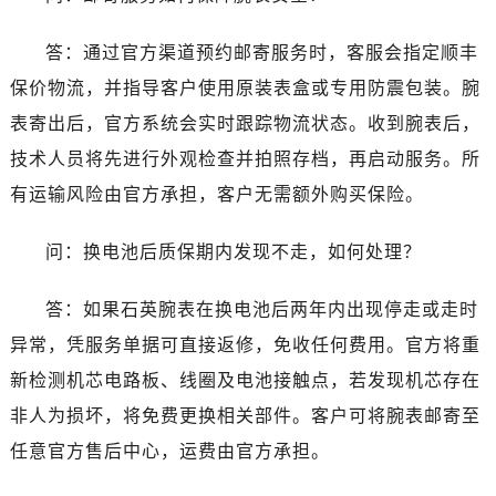
湖南省张家界市永定区解放路劳力士售后服务中心（需提前预约）
湖南省长沙市芙蓉区建湘路393号世茂环球金融中心写字楼10层1013室劳力士售后服务中心（需提前预约）
答：通过官方渠道预约邮寄服务时，客服会指定顺丰
湖南省株洲市芦淞区建设南路劳力士售后服务中心（需提前预约）
保价物流，并指导客户使用原装表盒或专用防震包装。腕
甘肃省白银市白银区北京路劳力士售后服务中心（需提前预约）
表寄出后，官方系统会实时跟踪物流状态。收到腕表后，
甘肃省定西市安定区解放路劳力士售后服务中心（需提前预约）
技术人员将先进行外观检查并拍照存档，再启动服务。所
甘肃省敦煌市沙州镇阳关中路劳力士售后服务中心（需提前预约）
甘肃省合作市人民街劳力士售后服务中心（需提前预约）
有运输风险由官方承担，客户无需额外购买保险。
甘肃省嘉峪关市雄关区新华中路劳力士售后服务中心（需提前预约）
问：换电池后质保期内发现不走，如何处理？
甘肃省金昌市金川区北京路劳力士售后服务中心（需提前预约）
甘肃省酒泉市肃州区西大街劳力士售后服务中心（需提前预约）
答：如果石英腕表在换电池后两年内出现停走或走时
甘肃省临夏市城南街道团结路劳力士售后服务中心（需提前预约）
异常，凭服务单据可直接返修，免收任何费用。官方将重
甘肃省陇南市武都区人民路劳力士售后服务中心（需提前预约）
甘肃省平凉市崆峒区西大街劳力士售后服务中心（需提前预约）
新检测机芯电路板、线圈及电池接触点，若发现机芯存在
甘肃省庆阳市西峰区南大街劳力士售后服务中心（需提前预约）
非人为损坏，将免费更换相关部件。客户可将腕表邮寄至
甘肃省天水市秦州区民主路劳力士售后服务中心（需提前预约）
任意官方售后中心，运费由官方承担。
甘肃省武威市凉州区迎宾路劳力士售后服务中心（需提前预约）