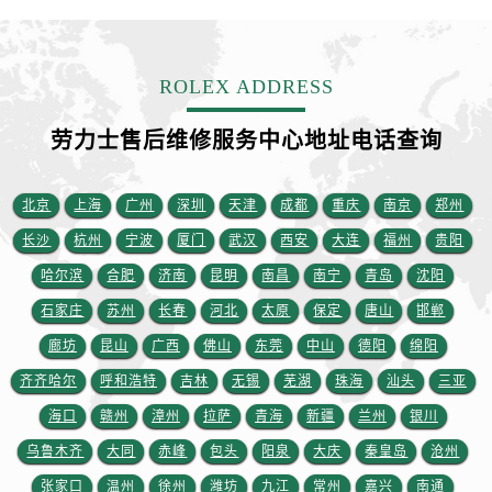
四川省宜宾市翠屏区长翠路劳力士售后服务中心（需提前预约）
四川省资阳市雁江区滨江大道一段与和平南路劳力士售后服务中心（需提前预约）
四川省自贡市自流井区华商北路劳力士售后服务中心（需提前预约）
ROLEX ADDRESS
西藏自治区阿里地区噶尔县北京西路劳力士售后服务中心（需提前预约）
西藏自治区昌都市卡若区昌都西路劳力士售后服务中心（需提前预约）
劳力士售后维修服务中心地址电话查询
西藏自治区拉萨市城关区北京中路劳力士售后服务中心（需提前预约）
西藏自治区林芝市巴宜区广东路劳力士售后服务中心（需提前预约）
北京
上海
广州
深圳
天津
成都
重庆
南京
郑州
西藏自治区那曲市色尼区浙江西路劳力士售后服务中心（需提前预约）
长沙
杭州
宁波
厦门
武汉
西安
大连
福州
贵阳
西藏自治区日喀则市桑珠孜区上海中路劳力士售后服务中心（需提前预约）
哈尔滨
合肥
济南
昆明
南昌
南宁
青岛
沈阳
西藏自治区山南市乃东区湖北大道劳力士售后服务中心（需提前预约）
云南省保山市隆阳区正阳路劳力士售后服务中心（需提前预约）
石家庄
苏州
长春
河北
太原
保定
唐山
邯郸
云南省楚雄彝族自治州楚雄市鹿城南路劳力士售后服务中心（需提前预约）
廊坊
昆山
广西
佛山
东莞
中山
德阳
绵阳
云南省大理白族自治州大理市建设路劳力士售后服务中心（需提前预约）
齐齐哈尔
呼和浩特
吉林
无锡
芜湖
珠海
汕头
三亚
云南省德宏傣族景颇族自治州芒市团结大街劳力士售后服务中心（需提前预约）
海口
赣州
漳州
拉萨
青海
新疆
兰州
银川
云南省迪庆藏族自治州香格里拉市长征大道劳力士售后服务中心（需提前预约）
乌鲁木齐
大同
赤峰
包头
阳泉
大庆
秦皇岛
沧州
云南省红河哈尼族彝族自治州蒙自市天马路劳力士售后服务中心（需提前预约）
张家口
温州
徐州
潍坊
九江
常州
嘉兴
南通