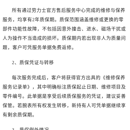
江苏省盐城市盐都区世纪大道5号盐城金融城写字楼1号楼16层1604室劳力士售后服务中心（需提前预约）
江苏省扬州市邗江区国展路29号星耀天地写字楼1号楼18层1803室劳力士售后服务中心（需提前预约）
所有通过劳力士官方售后服务中心完成的维修与保养
江苏省镇江市京口区中山东路劳力士售后服务中心（需提前预约）
服务，均享有2年质保期。质保范围涵盖维修或更换的零
江西省抚州市临川区赣东大道劳力士售后服务中心（需提前预约）
部件功能性故障，不包括因意外撞击、进水、磁场干扰或
江西省赣州市章贡区文清路劳力士售后服务中心（需提前预约）
人为操作不当造成的损坏。质保期内若出现非人为质量问
江西省吉安市吉州区井冈山大道劳力士售后服务中心（需提前预约）
题，客户可凭服务单据免费返修。
江西省景德镇市珠山区珠山中路劳力士售后服务中心（需提前预约）
江西省九江市浔阳区浔阳路劳力士售后服务中心（需提前预约）
2、质保凭证与转移
江西省南昌市红谷滩新区红谷中大道998号绿地双子塔（中央广场）A1座办公楼14层1407室劳力士售后服务中心（需提前预约）
江西省萍乡市安源区萍安北大道与康庄路交叉口劳力士售后服务中心（需提前预约）
每次服务完成后，客户将获得官方出具的《维修保养
江西省上饶市信州区滨江西路劳力士售后服务中心（需提前预约）
服务记录单》，其中明确标注质保起止日期、维修项目及
江西省新余市渝水区北湖西路劳力士售后服务中心（需提前预约）
零件编号。此单据是享受后续质保服务的凭证，建议妥善
江西省宜春市袁州区中山中路劳力士售后服务中心（需提前预约）
保管。若腕表所有权发生转移，新持有人可凭单据继续享
江西省鹰潭市月湖区胜利东路劳力士售后服务中心（需提前预约）
有剩余质保期。
山东省德州市德城区东风中路劳力士售后服务中心（需提前预约）
山东省东营市东营区济南路劳力士售后服务中心（需提前预约）
3、质保例外情况