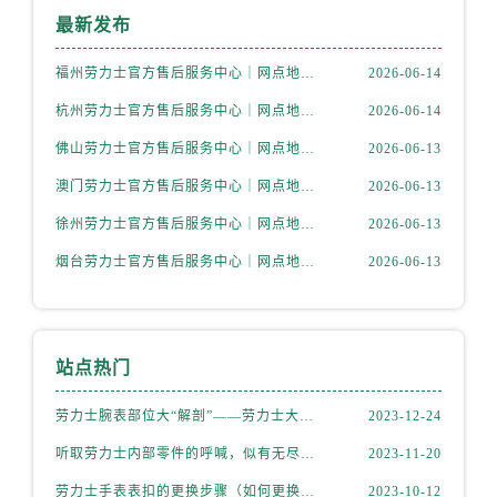
新疆维吾尔自治区铁门关市兴疆路劳力士售后服务中心（需提前预约）
最新发布
新疆维吾尔自治区图木舒克市图木舒克市中兴街劳力士售后服务中心（需提前预约）
新疆维吾尔自治区吐鲁番市高昌区文化中路文化中路劳力士售后服务中心（需提前预约）
福州劳力士官方售后服务中心｜网点地址与电话权威信息公示（2026年6月最新）
2026-06-14
新疆维吾尔自治区乌苏市乌鲁木齐北路劳力士售后服务中心（需提前预约）
杭州劳力士官方售后服务中心｜网点地址与电话权威信息公示（2026年6月最新）
2026-06-14
新疆维吾尔自治区五家渠市长征西街劳力士售后服务中心（需提前预约）
佛山劳力士官方售后服务中心｜网点地址与电话权威信息公示（2026年6月最新）
2026-06-13
新疆维吾尔自治区新星市东风路劳力士售后服务中心（需提前预约）
澳门劳力士官方售后服务中心｜网点地址与电话权威信息公示（2026年6月最新）
2026-06-13
新疆维吾尔自治区伊宁市解放西路劳力士售后服务中心（需提前预约）
贵州省安顺市西秀区中华南路劳力士售后服务中心（需提前预约）
徐州劳力士官方售后服务中心｜网点地址与电话权威信息公示（2026年6月最新）
2026-06-13
贵州省毕节市七星关区松山路劳力士售后服务中心（需提前预约）
烟台劳力士官方售后服务中心｜网点地址与电话权威信息公示（2026年6月最新）
2026-06-13
贵州省六盘水市钟山区钟山大道劳力士售后服务中心（需提前预约）
贵州省黔东南苗族侗族自治州凯里市北京西路劳力士售后服务中心（需提前预约）
贵州省黔西南布依族苗族自治州兴义市大道与桔香路交汇处劳力士售后服务中心（需提前预约）
站点热门
贵州省铜仁市碧江区民主路劳力士售后服务中心（需提前预约）
贵州省遵义市红花岗区共青大道与嵩山路交叉口劳力士售后服务中心（需提前预约）
劳力士腕表部位大“解剖”——劳力士大讲堂开课啦！
2023-12-24
四川省阿坝州市马尔康市团结街劳力士售后服务中心（需提前预约）
听取劳力士内部零件的呼喊，似有无尽的故事等待我们去探索
2023-11-20
四川省巴中市巴州区江北大道劳力士售后服务中心（需提前预约）
劳力士手表表扣的更换步骤（如何更换手表的表扣）
2023-10-12