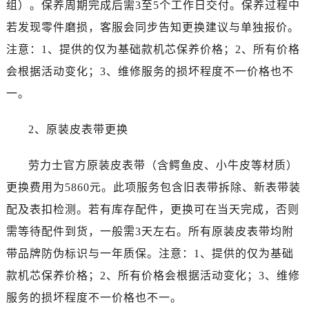
内蒙古自治区赤峰市红山区哈达街劳力士售后服务中心（需提前预约）
组）。保养周期完成后需3至5个工作日交付。保养过程中
内蒙古自治区鄂尔多斯市东胜区伊金霍洛街劳力士售后服务中心（需提前预约）
若发现零件磨损，客服会同步告知更换建议与单独报价。
内蒙古自治区呼伦贝尔市海拉尔区中央街劳力士售后服务中心（需提前预约）
注意：1、提供的仅为基础款机芯保养价格；2、所有价格
内蒙古自治区通辽市科尔沁区明仁大街劳力士售后服务中心（需提前预约）
会根据活动变化；3、维修服务的损坏程度不一价格也不
内蒙古自治区乌海市海勃湾区人民南路劳力士售后服务中心（需提前预约）
一。
内蒙古自治区乌兰察布市集宁区恩和大街劳力士售后服务中心（需提前预约）
内蒙古自治区锡林郭勒盟市锡林浩特市光明街与额尔敦路交叉口劳力士售后服务中心（需提前预约）
2、原装皮表带更换
内蒙古自治区兴安盟市乌兰浩特市兴安大街劳力士售后服务中心（需提前预约）
山西省大同市平城区迎宾街劳力士售后服务中心（需提前预约）
劳力士官方原装皮表带（含鳄鱼皮、小牛皮等材质）
山西省晋城市城区黄华街劳力士售后服务中心（需提前预约）
更换费用为5860元。此项服务包含旧表带拆除、新表带装
山西省晋中市榆次区顺城街劳力士售后服务中心（需提前预约）
配及表扣检测。若有库存配件，更换可在当天完成，否则
山西省临汾市尧都区解放路劳力士售后服务中心（需提前预约）
需等待配件到货，一般需3天左右。所有原装皮表带均附
山西省吕梁市离石区永宁中路与建设街交叉口劳力士售后服务中心（需提前预约）
带品牌防伪标识与一年质保。注意：1、提供的仅为基础
山西省朔州市朔城区怡西路与鄯阳西街交汇处劳力士售后服务中心（需提前预约）
山西省忻州市忻府区和平东街与七一南路交叉口劳力士售后服务中心（需提前预约）
款机芯保养价格；2、所有价格会根据活动变化；3、维修
山西省阳泉市郊区平阳东街与新城大道交叉口劳力士售后服务中心（需提前预约）
服务的损坏程度不一价格也不一。