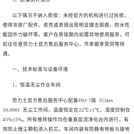
山东省济南市历下区经十路11111号华润中心写字楼（万象城）15层1508室劳力士售后服务中心（需提前预约）
山东省济宁市任城区太白楼路劳力士售后服务中心（需提前预约）
以下情况不纳入质保：未经官方的机构进行过拆修、
山东省莱芜市文化南路8号银座商城名表维修一楼名表维修劳力士售后服务中心（需提前预约）
使用非原厂配件、表壳或表镜出现明显撞击裂痕、防水性
山东省临沂市兰山区解放路劳力士售后服务中心（需提前预约）
能因外力破坏等。客户在质保期内如需异地使用服务，可
山东省日照市东港区烟台路劳力士售后服务中心（需提前预约）
山东省泰安市泰山区财源街道泰山大街劳力士售后服务中心（需提前预约）
前往任意劳力士官方售后服务中心，凭单据享受同等待
山东省威海市环翠区新威海路89号振华商厦一楼名表维修劳力士售后服务中心（需提前预约）
遇。
山东省潍坊市奎文区东风东街劳力士售后服务中心（需提前预约）
山东省枣庄市滕州市北辛路与善国路交叉口劳力士售后服务中心（需提前预约）
一、技术标准与设备环境
山东省淄博市张店区金晶大道劳力士售后服务中心（需提前预约）
1、恒温无尘作业车间
上海市黄浦区南京东路299号宏伊国际广场写字楼8层806室劳力士售后服务中心（需提前预约）
上海市徐汇区虹桥路3号港汇中心2座37层3705室劳力士售后服务中心（需提前预约）
劳力士官方售后服务中心配备ISO 7级（Class
浙江省杭州市上城区钱江路1366号华润大厦A座5层503-5室劳力士售后服务中心（需提前预约）
10,000）无尘工作间，温度恒定在22℃±1℃，湿度控制在
浙江省湖州市吴兴区劳动路劳力士售后服务中心（需提前预约）
浙江省嘉兴市南湖区广益路705号嘉兴世界贸易中心A座13层1304室劳力士售后服务中心（需提前预约）
45%±5%。所有维修操作均在垂直层流净化台内进行，有
浙江省金华市金东区东市南街777号金华万达广场4号楼22楼2209室劳力士售后服务中心（需提前预约）
效防止微尘颗粒进入机芯。车间内装有防静电地板与接地