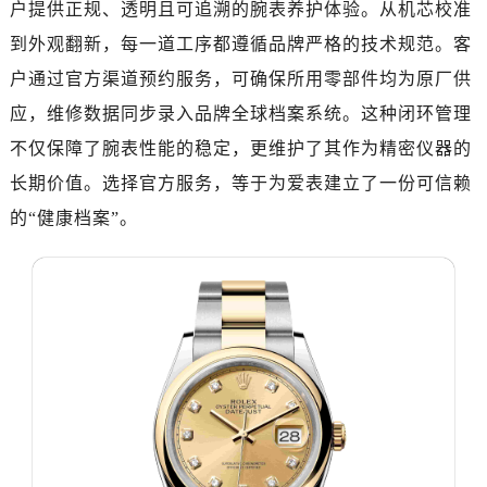
绍兴市越城区胜利东路379号世茂天际中心写字楼8层805室（需提前预约）
户提供正规、透明且可追溯的腕表养护体验。从机芯校准
嘉兴市南湖区广益路705号嘉兴世界贸易中心写字楼A座13层1304室（需提前预约）
到外观翻新，每一道工序都遵循品牌严格的技术规范。客
南昌市红谷滩新区红谷中大道998号绿地双子塔（中央广场）A1座办公楼14层07室（需提前预约）
户通过官方渠道预约服务，可确保所用零部件均为原厂供
济南市历下区经十路11111号华润中心写字楼（万象城）15层1508室（需提前预约）
应，维修数据同步录入品牌全球档案系统。这种闭环管理
广州市天河区天河路230号万菱汇国际中心写字楼A塔7层704室（需提前预约）
不仅保障了腕表性能的稳定，更维护了其作为精密仪器的
广州市越秀区环市东路371-375号世界贸易中心大厦南塔写字楼15层07室（需提前预约）
长期价值。选择官方服务，等于为爱表建立了一份可信赖
深圳市罗湖区深南东路5001号华润大厦写字楼17层1701室（需提前预约）
的“健康档案”。
惠州市惠城区江北文昌一路7号华贸大厦写字楼1座30层05室（需提前预约）
厦门市思明区湖滨东路95号华润大厦写字楼B座11层1104室（需提前预约）
福州市鼓楼区五四路128-1号恒力城写字楼15层03室（需提前预约）
成都市锦江区人民东路6号SAC东原中心写字楼24层2406B室（需提前预约）
重庆市江北区观音桥步行街2号融恒时代广场写字楼9层902室（需提前预约）
长沙市芙蓉区定王台街道建湘路393号世茂环球金融中心写字楼（芙蓉广场）10层13室（需提前预约）
郑州市二七区铭功路10号华润大厦写字楼29层2905室（需提前预约）
太原市迎泽区解放路15号亨得利名表服务中心（品牌授权店）3层整层（需提前预约）
沈阳市沈河区中街路137号亨得利名表服务中心（品牌授权店）1层整层（需提前预约）