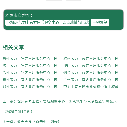
陕西省汉中市汉台区北大街劳力士售后服务中心（需提前预约）
陕西省商洛市商州区州城街劳力士售后服务中心（需提前预约）
本页永久地址：
陕西省铜川市王益区红旗街劳力士售后服务中心（需提前预约）
一键复制
陕西省渭南市临渭区东风大街劳力士售后服务中心（需提前预约）
陕西省咸阳市秦都区沣西新城统一西路与白马河路交汇处劳力士售后服务中心（需提前预约）
陕西省延安市宝塔区中心街劳力士售后服务中心（需提前预约）
相关文章
陕西省榆林市榆阳区长兴路劳力士售后服务中心（需提前预约）
新疆维吾尔自治区阿克苏市东大街劳力士售后服务中心（需提前预约）
福州劳力士官方售后服务中心｜网点地址与电话权威信息公示（2026年6月最新）
杭州劳力士官方售后服务中心｜网点地址与电话权威信息公示（2026年6月最新）
新疆维吾尔自治区阿拉尔市胜利大道劳力士售后服务中心（需提前预约）
佛山劳力士官方售后服务中心｜网点地址与电话权威信息公示（2026年6月最新）
澳门劳力士官方售后服务中心｜网点地址与电话权威信息公示（2026年6月最新）
新疆维吾尔自治区阿拉山口市友好路劳力士售后服务中心（需提前预约）
徐州劳力士官方售后服务中心｜网点地址与电话权威信息公示（2026年6月最新）
烟台劳力士官方售后服务中心｜网点地址与电话权威信息公示（2026年6月最新）
泰州劳力士官方售后服务中心｜网点地址与电话权威信息公示（2026年6月最新）
广州劳力士官方售后服务中心｜网点地址与电话权威信息公示（2026年6月最新）
新疆维吾尔自治区阿勒泰市解放路劳力士售后服务中心（需提前预约）
郑州劳力士官方售后服务中心｜网点地址与电话权威信息公示（2026年6月最新）
劳力士官方换电池价格查询｜权威信息公示（2026年6月最新）
新疆维吾尔自治区阿图什市光明路劳力士售后服务中心（需提前预约）
新疆维吾尔自治区白杨市军垦路劳力士售后服务中心（需提前预约）
上一篇：
徐州劳力士官方售后服务中心｜网点地址与电话权威信息公示
新疆维吾尔自治区北屯市团结路劳力士售后服务中心（需提前预约）
（2026年6月最新）
新疆维吾尔自治区博乐市博乐市北京路劳力士售后服务中心（需提前预约）
新疆维吾尔自治区昌吉市延安北路劳力士售后服务中心（需提前预约）
下一篇：
暂无更多（点击返回列表）