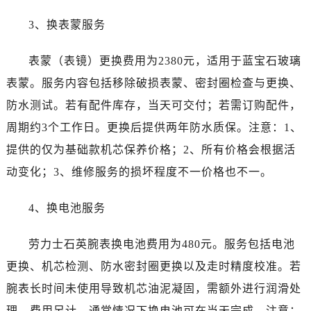
山西省运城市盐湖区河东街劳力士售后服务中心（需提前预约）
山西省长治市潞州区英雄中路劳力士售后服务中心（需提前预约）
3、换表蒙服务
山西省太原市迎泽区迎泽街道解放路15号亨得利名表维修授权店3楼劳力士售后服务中心（需提前预约）
表蒙（表镜）更换费用为2380元，适用于蓝宝石玻璃
天津市和平区赤峰道136号天津国际金融中心26层2603室劳力士售后服务中心（需提前预约）
安徽省安庆市迎江区人民路劳力士售后服务中心（需提前预约）
表蒙。服务内容包括移除破损表蒙、密封圈检查与更换、
安徽省蚌埠市蚌山区淮河路劳力士售后服务中心（需提前预约）
防水测试。若有配件库存，当天可交付；若需订购配件，
安徽省亳州市谯城区魏武大道劳力士售后服务中心（需提前预约）
周期约3个工作日。更换后提供两年防水质保。注意：1、
安徽省池州市贵池区长江路劳力士售后服务中心（需提前预约）
提供的仅为基础款机芯保养价格；2、所有价格会根据活
安徽省滁州市琅琊区南谯北路劳力士售后服务中心（需提前预约）
动变化；3、维修服务的损坏程度不一价格也不一。
安徽省阜阳市颍州区颍州北路劳力士售后服务中心（需提前预约）
安徽省淮北市相山区淮海路劳力士售后服务中心（需提前预约）
4、换电池服务
安徽省淮南市田家庵区国庆中路劳力士售后服务中心（需提前预约）
安徽省黄山市屯溪区黄山西路劳力士售后服务中心（需提前预约）
劳力士石英腕表换电池费用为480元。服务包括电池
安徽省六安市金安区解放中路劳力士售后服务中心（需提前预约）
更换、机芯检测、防水密封圈更换以及走时精度校准。若
安徽省马鞍山市雨山区湖南西路劳力士售后服务中心（需提前预约）
腕表长时间未使用导致机芯油泥凝固，需额外进行润滑处
安徽省宿州市埇桥区人民中路劳力士售后服务中心（需提前预约）
理，费用另计。通常情况下换电池可在当天完成。注意：