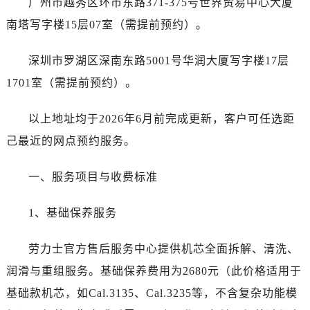
广州市越秀区环市东路371-375号世界贸易中心大厦
辽宁省抚顺市新抚区东一路劳力士售后服务中心（需提前预约）
辽宁省阜新市海州区解放大街劳力士售后服务中心（需提前预约）
南塔写字楼15层07室（需提前预约）。
辽宁省葫芦岛市连山区中央路劳力士售后服务中心（需提前预约）
深圳市罗湖区深南东路5001号华润大厦写字楼17层
辽宁省锦州市古塔区中央大街劳力士售后服务中心（需提前预约）
辽宁省辽阳市白塔区新运大街劳力士售后服务中心（需提前预约）
1701室（需提前预约）。
辽宁省盘锦市兴隆台区石油大街劳力士售后服务中心（需提前预约）
以上地址均于2026年6月前完成更新，客户可任选距
辽宁省铁岭市银州区南马路劳力士售后服务中心（需提前预约）
辽宁省营口市站前区市府路与渤海大街交叉口劳力士售后服务中心（需提前预约）
己最近的网点预约服务。
辽宁省沈阳市沈河区中街路137号亨得利名表维修授权店1楼劳力士售后服务中心（需提前预约）
一、服务项目与收费标准
辽宁省沈阳市沈河区中街路83号亨得利名表维修授权店1楼劳力士售后服务中心（需提前预约）
北京市朝阳区建国门外大街甲6号华熙国际中心D座11层1102室劳力士售后服务中心（需提前预约）
1、基础保养服务
北京市东城区东长安街1号王府井东方广场W3座6层602室劳力士售后服务中心（需提前预约）
河北省保定市竞秀区朝阳北大街北国先天下劳力士售后服务中心（需提前预约）
劳力士官方售后服务中心提供机芯全面拆解、清洗、
内蒙古自治区阿拉善盟市左旗土尔扈特大街劳力士售后服务中心（需提前预约）
润滑与重组服务。基础保养费用为2680元（此价格适用于
内蒙古自治区巴彦淖尔市临河区新华街劳力士售后服务中心（需提前预约）
基础款机芯，如Cal.3135、Cal.3235等，不含复杂功能模
内蒙古自治区包头市青山区幸福路甲3号王府井百货名表维修劳力士售后服务中心（需提前预约）