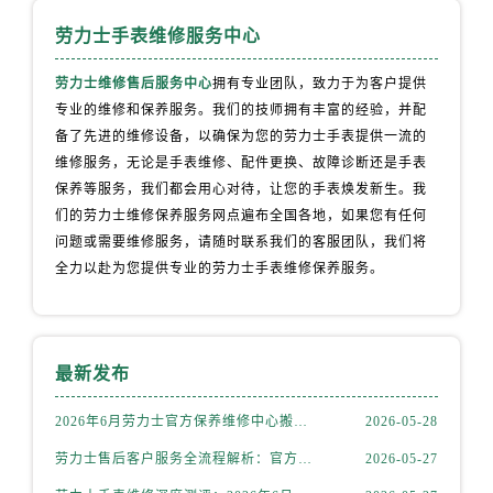
内蒙古自治区通辽市科尔沁区明仁大街劳力士售后服务中心（需提前预约）
劳力士手表维修服务中心
内蒙古自治区乌海市海勃湾区人民南路劳力士售后服务中心（需提前预约）
内蒙古自治区乌兰察布市集宁区恩和大街劳力士售后服务中心（需提前预约）
劳力士维修售后服务中心
拥有专业团队，致力于为客户提供
内蒙古自治区锡林郭勒盟市锡林浩特市光明街与额尔敦路交叉口劳力士售后服务中心（需提前预约）
专业的维修和保养服务。我们的技师拥有丰富的经验，并配
内蒙古自治区兴安盟市乌兰浩特市兴安大街劳力士售后服务中心（需提前预约）
备了先进的维修设备，以确保为您的劳力士手表提供一流的
山西省大同市平城区迎宾街劳力士售后服务中心（需提前预约）
维修服务，无论是手表维修、配件更换、故障诊断还是手表
保养等服务，我们都会用心对待，让您的手表焕发新生。我
山西省晋城市城区黄华街劳力士售后服务中心（需提前预约）
们的劳力士维修保养服务网点遍布全国各地，如果您有任何
山西省晋中市榆次区顺城街劳力士售后服务中心（需提前预约）
问题或需要维修服务，请随时联系我们的客服团队，我们将
山西省临汾市尧都区解放路劳力士售后服务中心（需提前预约）
全力以赴为您提供专业的劳力士手表维修保养服务。
山西省吕梁市离石区永宁中路与建设街交叉口劳力士售后服务中心（需提前预约）
山西省朔州市朔城区怡西路与鄯阳西街交汇处劳力士售后服务中心（需提前预约）
山西省忻州市忻府区和平东街与七一南路交叉口劳力士售后服务中心（需提前预约）
最新发布
山西省阳泉市郊区平阳东街与新城大道交叉口劳力士售后服务中心（需提前预约）
山西省运城市盐湖区河东街劳力士售后服务中心（需提前预约）
2026年6月劳力士官方保养维修中心搬迁及新开网点补充最终告知文件
2026-05-28
山西省长治市潞州区英雄中路劳力士售后服务中心（需提前预约）
劳力士售后客户服务全流程解析：官方电话与全国服务网点布局（2026年6月最新更新）
2026-05-27
山西省太原市迎泽区迎泽街道解放路15号亨得利名表维修授权店3楼劳力士售后服务中心（需提前预约）