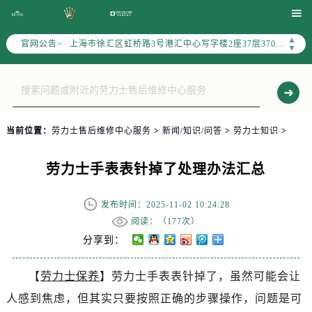
北京市朝阳区建国门外大街甲6号华熙国际中心写字楼D座11层1102室（需提前预约）

天津市和平区赤峰道136号天津国际金融中心写字楼26层2603室（需提前预约）
▲
官网公告>
上海市徐汇区虹桥路3号港汇中心写字楼2座37层3705室（需提前预约）
▼
上海市黄浦区南京东路299号宏伊国际广场写字楼8层806室（需提前预约）
南京市秦淮区中山南路1号（新街口）南京中心写字楼22层C1-1室（需提前预约）
常州市新北区龙锦路1590号现代传媒中心写字楼5号楼10层1008室（需提前预约）
徐州市鼓楼区淮海东路29号苏宁广场IFC国际金融中心写字楼35层3508室（需提前预约）
当前位置：
劳力士售后维修中心服务
>
新闻/知识/问答
>
劳力士知识
>
扬州市邗江区国展路29号星耀天地写字楼1号楼18层1803室（需提前预约）
盐城市盐都区世纪大道5号盐城金融城写字楼1号楼16层1604室（需提前预约）
劳力士手表表针掉了处理办法汇总
泰州市海陵区永定东路399号置地商务中心东塔写字楼（华润万象城）17层1706室（需提前预约）
宁波市江北区大闸南路500号来福士广场办公楼20层2009室（需提前预约）
发布时间：2025-11-02 10:24:28
杭州市上城区钱江路1366号华润大厦写字楼A座5层503-5室（需提前预约）
阅读：（
177次）
金华市金东区东市南街777号金华万达广场写字楼4号楼22层2209室（需提前预约）
分享到：
绍兴市越城区胜利东路379号世茂天际中心写字楼8层805室（需提前预约）
【
劳力士保养
】劳力士手表表针掉了，虽然可能会让
嘉兴市南湖区广益路705号嘉兴世界贸易中心写字楼A座13层1304室（需提前预约）
人感到焦虑，但其实只要按照正确的步骤操作，问题是可
南昌市红谷滩新区红谷中大道998号绿地双子塔（中央广场）A1座办公楼14层07室（需提前预约）