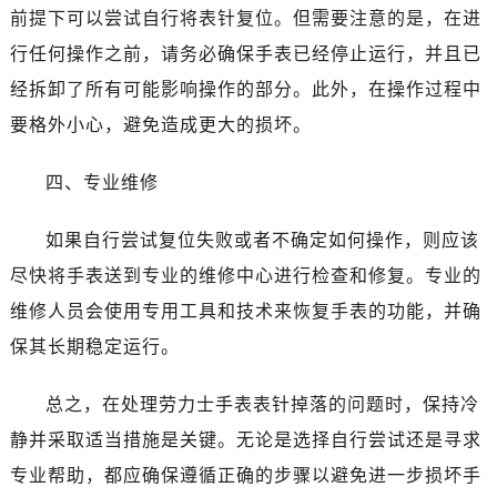
石家庄市长安区中山东路39号勒泰中心写字楼B座13层07室（需提前预约）
前提下可以尝试自行将表针复位。但需要注意的是，在进
西安市碑林区南关正街88号华侨城长安国际中心E座6楼10室（需提前预约）
行任何操作之前，请务必确保手表已经停止运行，并且已
海口市龙华区金贸东路5号海口华润大厦B座17层1707室（需提前预约）
经拆卸了所有可能影响操作的部分。此外，在操作过程中
唐山市路南区新华东道100号万达广场写字楼A座10层1002室（需提前预约）
要格外小心，避免造成更大的损坏。
台州市椒江区东海大道1800号腾达中心东1幢20楼2002室（需提前预约）
黑龙江省大庆市萨尔图区会战大街劳力士售后服务中心（需提前预约）
四、专业维修
黑龙江省鹤岗市向阳区红军路劳力士售后服务中心（需提前预约）
黑龙江省黑河市爱辉区中央街劳力士售后服务中心（需提前预约）
如果自行尝试复位失败或者不确定如何操作，则应该
黑龙江省鸡西市鸡冠区红军路劳力士售后服务中心（需提前预约）
尽快将手表送到专业的维修中心进行检查和修复。专业的
黑龙江省佳木斯市向阳区长安路劳力士售后服务中心（需提前预约）
维修人员会使用专用工具和技术来恢复手表的功能，并确
黑龙江省牡丹江市东安区太平路劳力士售后服务中心（需提前预约）
保其长期稳定运行。
黑龙江省七台河市桃山区大同街劳力士售后服务中心（需提前预约）
黑龙江省齐齐哈尔市龙沙区龙华路劳力士售后服务中心（需提前预约）
总之，在处理劳力士手表表针掉落的问题时，保持冷
黑龙江省双鸭山市尖山区新兴大街劳力士售后服务中心（需提前预约）
静并采取适当措施是关键。无论是选择自行尝试还是寻求
黑龙江省绥化市北林区新华街与康庄路交叉口劳力士售后服务中心（需提前预约）
黑龙江省伊春市伊美区通河路劳力士售后服务中心（需提前预约）
专业帮助，都应确保遵循正确的步骤以避免进一步损坏手