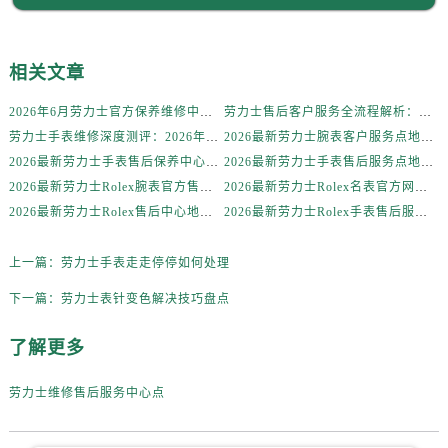
辽宁省锦州市古塔区中央大街劳力士售后服务中心（需提前预约）
辽宁省辽阳市白塔区新运大街劳力士售后服务中心（需提前预约）
辽宁省盘锦市兴隆台区石油大街劳力士售后服务中心（需提前预约）
相关文章
辽宁省铁岭市银州区南马路劳力士售后服务中心（需提前预约）
2026年6月劳力士官方保养维修中心搬迁及新开网点补充最终告知文件
劳力士售后客户服务全流程解析：官方电话与全国服务网点布局（2026年6月最新更新）
辽宁省营口市站前区市府路与渤海大街交叉口劳力士售后服务中心（需提前预约）
劳力士手表维修深度测评：2026年6月最新官方售后服务网点全盘点
2026最新劳力士腕表客户服务点地址考察报告
辽宁省沈阳市沈河区中街路137号亨得利名表维修授权店1楼劳力士售后服务中心（需提前预约）
2026最新劳力士手表售后保养中心地址考察报告
2026最新劳力士手表售后服务点地址实地探访报告
辽宁省沈阳市沈河区中街路83号亨得利名表维修授权店1楼劳力士售后服务中心（需提前预约）
2026最新劳力士Rolex腕表官方售后维修服务点地址实地探访报告
2026最新劳力士Rolex名表官方网点地址调研报告
北京市朝阳区建国门外大街甲6号华熙国际中心D座11层1102室劳力士售后服务中心（需提前预约）
2026最新劳力士Rolex售后中心地址考察报告
2026最新劳力士Rolex手表售后服务中心地址调研报告
北京市东城区东长安街1号王府井东方广场W3座6层602室劳力士售后服务中心（需提前预约）
河北省保定市竞秀区朝阳北大街北国先天下劳力士售后服务中心（需提前预约）
上一篇：
劳力士手表走走停停如何处理
内蒙古自治区阿拉善盟市左旗土尔扈特大街劳力士售后服务中心（需提前预约）
下一篇：
劳力士表针变色解决技巧盘点
内蒙古自治区巴彦淖尔市临河区新华街劳力士售后服务中心（需提前预约）
内蒙古自治区包头市青山区幸福路甲3号王府井百货名表维修劳力士售后服务中心（需提前预约）
了解更多
内蒙古自治区赤峰市红山区哈达街劳力士售后服务中心（需提前预约）
劳力士维修售后服务中心点
内蒙古自治区鄂尔多斯市东胜区伊金霍洛街劳力士售后服务中心（需提前预约）
内蒙古自治区呼伦贝尔市海拉尔区中央街劳力士售后服务中心（需提前预约）