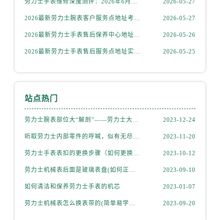
劳力士手表维修深度测评：2026年6月最新官方售后服务网点全盘点
2026-05-27
天津市和平区赤峰道136号天津国际金融中心26层2603室劳力士售后服务中心（需提前预约）
安徽省安庆市迎江区人民路劳力士售后服务中心（需提前预约）
2026最新劳力士腕表客户服务点地址考察报告
2026-05-27
安徽省蚌埠市蚌山区淮河路劳力士售后服务中心（需提前预约）
2026最新劳力士手表售后保养中心地址考察报告
2026-05-26
安徽省亳州市谯城区魏武大道劳力士售后服务中心（需提前预约）
2026最新劳力士手表售后服务点地址实地探访报告
2026-05-25
安徽省池州市贵池区长江路劳力士售后服务中心（需提前预约）
安徽省滁州市琅琊区南谯北路劳力士售后服务中心（需提前预约）
安徽省阜阳市颍州区颍州北路劳力士售后服务中心（需提前预约）
站点热门
安徽省淮北市相山区淮海路劳力士售后服务中心（需提前预约）
安徽省淮南市田家庵区国庆中路劳力士售后服务中心（需提前预约）
劳力士腕表部位大“解剖”——劳力士大讲堂开课啦！
2023-12-24
安徽省黄山市屯溪区黄山西路劳力士售后服务中心（需提前预约）
听取劳力士内部零件的呼喊，似有无尽的故事等待我们去探索
2023-11-20
安徽省六安市金安区解放中路劳力士售后服务中心（需提前预约）
劳力士手表表扣的更换步骤（如何更换手表的表扣）
2023-10-12
安徽省马鞍山市雨山区湖南西路劳力士售后服务中心（需提前预约）
安徽省宿州市埇桥区人民中路劳力士售后服务中心（需提前预约）
劳力士机械表后面是玻璃表盘(如何正确清洁和保养)
2023-09-10
安徽省铜陵市铜官区石城大道劳力士售后服务中心（需提前预约）
如何清洁和保养劳力士手表的机芯
2023-01-07
安徽省芜湖市镜湖区中山路步行街劳力士售后服务中心（需提前预约）
劳力士机械表怎么换表带的(简单易学的步骤)
2023-09-20
安徽省宣城市宣州区叠嶂西路劳力士售后服务中心（需提前预约）