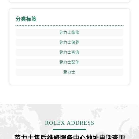
福建省龙岩市新罗区九一南路劳力士售后服务中心（需提前预约）
福建省南平市建阳区人民西路劳力士售后服务中心（需提前预约）
分类标签
福建省宁德市蕉城区天湖东路劳力士售后服务中心（需提前预约）
福建省莆田市城厢区霞林街道荔华东大道劳力士售后服务中心（需提前预约）
劳力士维修
福建省三明市三元区东乾二路劳力士售后服务中心（需提前预约）
劳力士保养
福建省漳州市龙文区步港路劳力士售后服务中心（需提前预约）
劳力士咨询
江苏省常州市新北区龙锦路1590号现代传媒中心5号楼10层1008室劳力士售后服务中心（需提前预约）
劳力士配件
江苏省淮安市清江浦区淮海北路劳力士售后服务中心（需提前预约）
江苏省连云港市海州区通灌北路劳力士售后服务中心（需提前预约）
劳力士
江苏省南京市秦淮区中山南路1号南京中心22层22-C1-C3室劳力士售后服务中心（需提前预约）
江苏省宿迁市宿城区西湖路劳力士售后服务中心（需提前预约）
江苏省泰州市海陵区永定东路399号置地商务中心东塔（华润万象城）17层1706室劳力士售后服务中心（需提前预约）
江苏省徐州市鼓楼区淮海东路29号苏宁广场IFC国际金融中心35层3508室劳力士售后服务中心（需提前预约）
江苏省盐城市盐都区世纪大道5号盐城金融城写字楼1号楼16层1604室劳力士售后服务中心（需提前预约）
ROLEX ADDRESS
江苏省扬州市邗江区国展路29号星耀天地写字楼1号楼18层1803室劳力士售后服务中心（需提前预约）
江苏省镇江市京口区中山东路劳力士售后服务中心（需提前预约）
劳力士售后维修服务中心地址电话查询