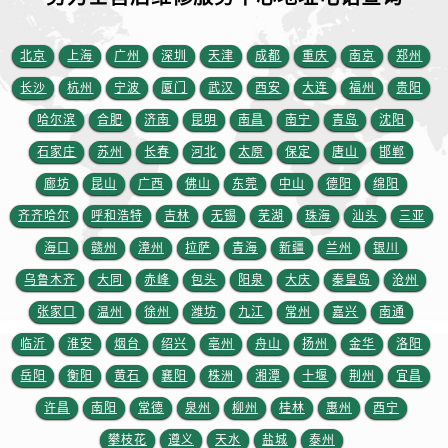
江西省抚州市临川区赣东大道劳力士售后服务中心（需提前预约）
江西省赣州市章贡区文清路劳力士售后服务中心（需提前预约）
北京
上海
广州
深圳
天津
成都
重庆
南京
郑州
江西省吉安市吉州区井冈山大道劳力士售后服务中心（需提前预约）
长沙
杭州
宁波
厦门
武汉
西安
大连
福州
贵阳
江西省景德镇市珠山区珠山中路劳力士售后服务中心（需提前预约）
江西省九江市浔阳区浔阳路劳力士售后服务中心（需提前预约）
哈尔滨
合肥
济南
昆明
南昌
南宁
青岛
沈阳
江西省南昌市红谷滩新区红谷中大道998号绿地双子塔（中央广场）A1座办公楼14层1407室劳力士售后服务中心（需提前预约）
石家庄
苏州
长春
河北
太原
保定
唐山
邯郸
江西省萍乡市安源区萍安北大道与康庄路交叉口劳力士售后服务中心（需提前预约）
廊坊
昆山
广西
佛山
东莞
中山
德阳
绵阳
江西省上饶市信州区滨江西路劳力士售后服务中心（需提前预约）
齐齐哈尔
呼和浩特
吉林
无锡
芜湖
珠海
汕头
三亚
江西省新余市渝水区北湖西路劳力士售后服务中心（需提前预约）
海口
赣州
漳州
拉萨
青海
新疆
兰州
银川
江西省宜春市袁州区中山中路劳力士售后服务中心（需提前预约）
乌鲁木齐
大同
赤峰
包头
阳泉
大庆
秦皇岛
沧州
江西省鹰潭市月湖区胜利东路劳力士售后服务中心（需提前预约）
张家口
温州
徐州
潍坊
九江
常州
嘉兴
南通
山东省德州市德城区东风中路劳力士售后服务中心（需提前预约）
山东省东营市东营区济南路劳力士售后服务中心（需提前预约）
临沂
淮安
烟台
绍兴
亳州
舟山
扬州
金华
洛阳
山东省济南市历下区经十路11111号华润中心写字楼（万象城）15层1508室劳力士售后服务中心（需提前预约）
岳阳
衡阳
黄石
襄阳
株洲
湘潭
十堰
荆州
宜昌
山东省济宁市任城区太白楼路劳力士售后服务中心（需提前预约）
许昌
南阳
常德
泉州
柳州
桂林
惠州
西宁
山东省莱芜市文化南路8号银座商城名表维修一楼名表维修劳力士售后服务中心（需提前预约）
攀枝花
遵义
天水
盐城
泰州