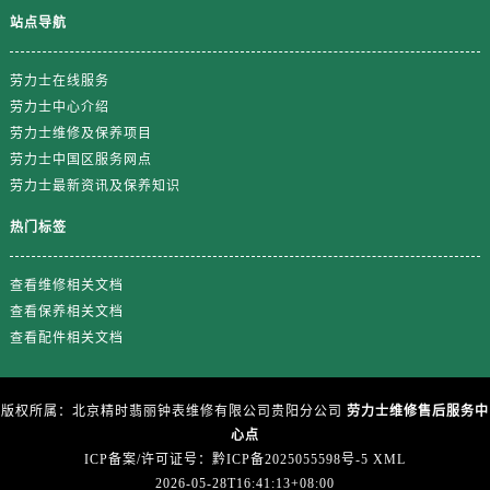
浙江省绍兴市越城区胜利东路379号世茂天际中心写字楼8层805室劳力士售后服务中心（需提前预约）
站点导航
浙江省舟山市定海区解放东路劳力士售后服务中心（需提前预约）
澳门特别行政区大堂区议事亭前地（新马路）劳力士售后服务中心（需提前预约）
劳力士在线服务
澳门特别行政区风顺堂区南湾大马路劳力士售后服务中心（需提前预约）
劳力士中心介绍
澳门特别行政区花地玛堂区关闸广场劳力士售后服务中心（需提前预约）
劳力士维修及保养项目
劳力士中国区服务网点
澳门特别行政区花王堂区大三巴商圈劳力士售后服务中心（需提前预约）
劳力士最新资讯及保养知识
澳门特别行政区嘉模堂区官也街劳力士售后服务中心（需提前预约）
澳门省路氹城市金光大道劳力士售后服务中心（需提前预约）
热门标签
澳门特别行政区望德堂区塔石广场劳力士售后服务中心（需提前预约）
福建省福州市晋安区竹屿路6号东二环泰禾广场2号楼5层509室劳力士售后服务中心（需提前预约）
查看维修相关文档
查看保养相关文档
福建省厦门市思明区湖滨东路95号万象城华润大厦B座11层1104室劳力士售后服务中心（需提前预约）
查看配件相关文档
广东省潮州市潮安区新风路与潮汕路交汇处劳力士售后服务中心（需提前预约）
广东省广州市天河区天河路230号万菱汇国际中心A塔7层704室劳力士售后服务中心（需提前预约）
广东省广州市越秀区环市东路371-375号世界贸易中心大厦南塔15层1507室劳力士售后服务中心（需提前预约）
版权所属：北京精时翡丽钟表维修有限公司贵阳分公司
劳力士维修售后服务中
心点
广东省河源市源城区越王大道劳力士售后服务中心（需提前预约）
ICP备案/许可证号：黔ICP备2025055598号-5
XML
广东省惠州市惠城区江北文昌一路7号华贸大厦1座30层3005室劳力士售后服务中心（需提前预约）
2026-05-28T16:41:13+08:00