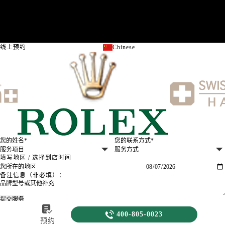
广东省江门市蓬江区广场西路劳力士售后服务中心（需提前预约）
广东省揭阳市榕城进贤门步行街劳力士售后服务中心（需提前预约）
广东省茂名市电白区水东街道迎宾大道劳力士售后服务中心（需提前预约）
广东省梅州市梅江区金燕大道劳力士售后服务中心（需提前预约）
线上预约
Chinese
关闭
广东省清远市清城区湖西路劳力士售后服务中心（需提前预约）
广东省汕头市龙湖区长平路劳力士售后服务中心（需提前预约）
广东省汕尾市城区香洲街道园林社区翠园街劳力士售后服务中心（需提前预约）
广东省韶关市武江区芙蓉新区与老城中心交汇处劳力士售后服务中心（需提前预约）
广东省深圳市罗湖区深南东路5001号华润大厦17层1701室劳力士售后服务中心（需提前预约）
广东省阳江市江城区东风一路劳力士售后服务中心（需提前预约）
广东省云浮市云城区金山路劳力士售后服务中心（需提前预约）
填写地区 / 选择到店时间
广东省湛江市赤坎区观海北路劳力士售后服务中心（需提前预约）
广东省肇庆市端州区信安大道与砚都大道交汇处劳力士售后服务中心（需提前预约）
备注信息（非必填）：
广西壮族自治区百色市右江区中山二路劳力士售后服务中心（需提前预约）
提交服务
400-805-0023
广西壮族自治区北海市海城区北京路劳力士售后服务中心（需提前预约）

客服在线时间：8:00-22:00

400-805-0023
广西壮族自治区崇左市江州区石景林街道友谊大道与丽川路交汇处劳力士售后服务中心（需提前预约）
温馨提示：为节省您的时间，建议尽早预约可免排队，非客服在线时间的预约
预约
将在客服上线后联系您