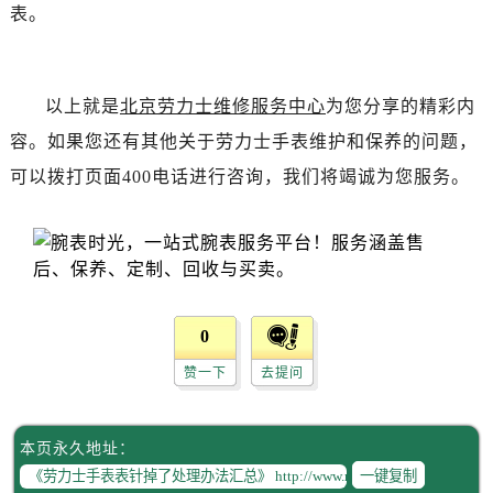
吉林省白城市洮北区明仁南街劳力士售后服务中心（需提前预约）
表。
吉林省白山市浑江区浑江大街劳力士售后服务中心（需提前预约）
吉林省吉林市船营区河南街劳力士售后服务中心（需提前预约）
吉林省辽源市龙山区人民大街劳力士售后服务中心（需提前预约）
以上就是
北京劳力士维修服务中心
为您分享的精彩内
吉林省梅河口市新华街道梅河大街劳力士售后服务中心（需提前预约）
容。如果您还有其他关于劳力士手表维护和保养的问题，
吉林省四平市铁东区紫气大路与南九经街交汇处劳力士售后服务中心（需提前预约）
可以拨打页面400电话进行咨询，我们将竭诚为您服务。
吉林省松原市宁江区五环大街劳力士售后服务中心（需提前预约）
吉林省通化市东昌区环通乡江南大街劳力士售后服务中心（需提前预约）
吉林省延边市延吉市解放路劳力士售后服务中心（需提前预约）
辽宁省鞍山市铁东区站前街劳力士售后服务中心（需提前预约）
辽宁省本溪市平山区胜利路劳力士售后服务中心（需提前预约）
0
辽宁省朝阳市双塔区新华路劳力士售后服务中心（需提前预约）
赞一下
去提问
辽宁省丹东市振兴区七经街劳力士售后服务中心（需提前预约）
辽宁省抚顺市新抚区东一路劳力士售后服务中心（需提前预约）
辽宁省阜新市海州区解放大街劳力士售后服务中心（需提前预约）
本页永久地址：
辽宁省葫芦岛市连山区中央路劳力士售后服务中心（需提前预约）
一键复制