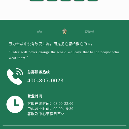
山东省临沂市兰山区解放路劳力士售后服务中心（需提前预约）
山东省日照市东港区烟台路劳力士售后服务中心（需提前预约）
山东省泰安市泰山区财源街道泰山大街劳力士售后服务中心（需提前预约）
山东省威海市环翠区新威海路89号振华商厦一楼名表维修劳力士售后服务中心（需提前预约）
山东省潍坊市奎文区东风东街劳力士售后服务中心（需提前预约）
山东省枣庄市滕州市北辛路与善国路交叉口劳力士售后服务中心（需提前预约）
劳力士从来没有改变世界，而是把它留给戴它的人。
山东省淄博市张店区金晶大道劳力士售后服务中心（需提前预约）
"Rolex will never change the world.we leave that to the people who
wear them.”
上海市黄浦区南京东路299号宏伊国际广场写字楼8层806室劳力士售后服务中心（需提前预约）
上海市徐汇区虹桥路3号港汇中心2座37层3705室劳力士售后服务中心（需提前预约）
总部服务热线
浙江省杭州市上城区钱江路1366号华润大厦A座5层503-5室劳力士售后服务中心（需提前预约）
400-805-0023
浙江省湖州市吴兴区劳动路劳力士售后服务中心（需提前预约）
浙江省嘉兴市南湖区广益路705号嘉兴世界贸易中心A座13层1304室劳力士售后服务中心（需提前预约）
营业时间
浙江省金华市金东区东市南街777号金华万达广场4号楼22楼2209室劳力士售后服务中心（需提前预约）
客服在线时间：08:00-22:00
浙江省丽水市莲都区解放街劳力士售后服务中心（需提前预约）
中心营业时间：09:00-19:30
客服及中心节假日不休
浙江省宁波市江北区大闸南路500号来福士广场办公楼20层2009室劳力士售后服务中心（需提前预约）
浙江省衢州市柯城区上街劳力士售后服务中心（需提前预约）