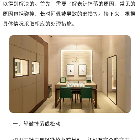
济南市历下区经十路11111号华润中心写字楼（万象城）15层1508室（需提前预约）
以得到解决的。首先，需要了解表针掉落的原因，常见的
广州市天河区天河路230号万菱汇国际中心写字楼A塔7层704室（需提前预约）
原因包括碰撞、长时间佩戴导致的磨损等。接下来，根据
广州市越秀区环市东路371-375号世界贸易中心大厦南塔写字楼15层07室（需提前预约）
具体情况采取相应的处理措施。
深圳市罗湖区深南东路5001号华润大厦写字楼17层1701室（需提前预约）
惠州市惠城区江北文昌一路7号华贸大厦写字楼1座30层05室（需提前预约）
厦门市思明区湖滨东路95号华润大厦写字楼B座11层1104室（需提前预约）
福州市晋安区横屿路9号东二环泰禾中心写字楼2号楼5层509室（需提前预约）
成都市锦江区人民东路6号SAC东原中心写字楼24层2406B室（需提前预约）
重庆市江北区观音桥步行街2号融恒时代广场写字楼9层902室（需提前预约）
长沙市芙蓉区定王台街道建湘路393号世茂环球金融中心写字楼（芙蓉广场）10层13室（需提前预约）
郑州市二七区铭功路10号华润大厦写字楼29层2905室（需提前预约）
太原市迎泽区解放路15号亨得利名表服务中心（品牌授权店）3层整层（需提前预约）
沈阳市沈河区中街路137号亨得利名表服务中心（品牌授权店）1层整层（需提前预约）
沈阳市沈河区中街路83号亨得利名表服务中心（品牌授权店）1层整层（需提前预约）
一、轻微掉落或松动
乌鲁木齐市天山区红山路26号时代广场（CCMALL）C座17层17-B（需提前预约）
温州市鹿城区锦绣路1067号置信广场10层1015室（需提前预约）