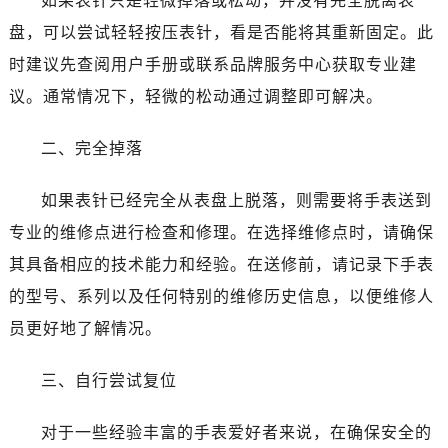
如果表针只是轻微掉落或松动，并没有完全脱离表
哈尔滨市南岗区东大直街146号上和置地广场金座12层1214室（需提前预约）
盘，可以尝试轻轻按压表针，看是否能将其重新固定。此
大连市中山区人民路15号国际金融大厦7层G室（需提前预约）
佛山市禅城区季华五路57号万科金融中心C座12层1205室（需提前预约）
时建议先查阅用户手册或联系品牌服务中心获取专业建
东莞市东城街道鸿福东路1号民盈国贸中心T1写字楼9层907室（需提前预约）
议。通常情况下，轻微的松动通过调整即可解决。
无锡市梁溪区人民中路139号恒隆广场写字楼1座11层1104室（需提前预约）
南通市崇川区工农路57号圆融广场写字楼16层1603室（需提前预约）
二、完全掉落
苏州市苏州工业园区星港街199号苏州中心办公楼C座22层08室（需提前预约）
如果表针已经完全从表盘上脱落，则需要将手表送到
武汉市江汉区解放大道686号世界贸易大厦38层09室（需提前预约）
南宁市青秀区金湖路59号地王大厦12楼1224室（需提前预约）
专业的维修点进行检查和修理。在选择维修点时，请确保
合肥市蜀山区潜山路111号万象城华润大厦B座12楼03室（需提前预约）
其具备相应的技术能力和经验。在送修前，请记录下手表
泉州市丰泽区宝洲路729号浦西万达中心写字楼A座7楼709室（需提前预约）
的型号、系列以及任何特别的维修历史信息，以便维修人
青岛市南区山东路6号华润大厦B座22层04室（需提前预约）
员更好地了解情况。
烟台市芝罘区胜利路139号万达金融中心A座907室（需提前预约）
长春市朝阳区西安大路727号中银大厦A座(旺进大厦)18层09室（需提前预约）
三、自行尝试复位
贵阳市南明区都司高架桥路33号亨特国际金融中心14楼14D（需提前预约）
昆明市盘龙区北京路928号同德昆明广场写字楼10层06室（需提前预约）
对于一些经验丰富的手表爱好者来说，在确保安全的