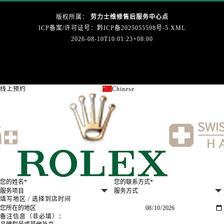
广东省广州市天河区天河路230号万菱汇国际中心A塔7层704室劳力士售后服务中心（需提前预约）
版权所属：
劳力士维修售后服务中心点
广东省广州市越秀区环市东路371-375号世界贸易中心大厦南塔15层1507室劳力士售后服务中心（需提前预约）
ICP备案/许可证号：黔ICP备2025055598号-5
XML
广东省河源市源城区越王大道劳力士售后服务中心（需提前预约）
2026-08-10T10:01:23+08:00
广东省惠州市惠城区江北文昌一路7号华贸大厦1座30层3005室劳力士售后服务中心（需提前预约）
广东省江门市蓬江区广场西路劳力士售后服务中心（需提前预约）
广东省揭阳市榕城进贤门步行街劳力士售后服务中心（需提前预约）
广东省茂名市电白区水东街道迎宾大道劳力士售后服务中心（需提前预约）
线上预约
Chinese
关闭
广东省梅州市梅江区金燕大道劳力士售后服务中心（需提前预约）
广东省清远市清城区湖西路劳力士售后服务中心（需提前预约）
广东省汕头市龙湖区长平路劳力士售后服务中心（需提前预约）
广东省汕尾市城区香洲街道园林社区翠园街劳力士售后服务中心（需提前预约）
广东省韶关市武江区芙蓉新区与老城中心交汇处劳力士售后服务中心（需提前预约）
广东省深圳市罗湖区深南东路5001号华润大厦17层1701室劳力士售后服务中心（需提前预约）
广东省阳江市江城区东风一路劳力士售后服务中心（需提前预约）
填写地区 / 选择到店时间
广东省云浮市云城区金山路劳力士售后服务中心（需提前预约）
广东省湛江市赤坎区观海北路劳力士售后服务中心（需提前预约）
备注信息（非必填）：