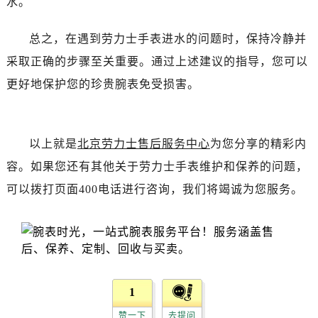
水。
黑龙江省齐齐哈尔市龙沙区龙华路劳力士售后服务中心（需提前预约）
黑龙江省双鸭山市尖山区新兴大街劳力士售后服务中心（需提前预约）
总之，在遇到劳力士手表进水的问题时，保持冷静并
黑龙江省绥化市北林区新华街与康庄路交叉口劳力士售后服务中心（需提前预约）
采取正确的步骤至关重要。通过上述建议的指导，您可以
黑龙江省伊春市伊美区通河路劳力士售后服务中心（需提前预约）
更好地保护您的珍贵腕表免受损害。
吉林省白城市洮北区明仁南街劳力士售后服务中心（需提前预约）
吉林省白山市浑江区浑江大街劳力士售后服务中心（需提前预约）
吉林省吉林市船营区河南街劳力士售后服务中心（需提前预约）
以上就是
北京劳力士售后服务中心
为您分享的精彩内
吉林省辽源市龙山区人民大街劳力士售后服务中心（需提前预约）
吉林省梅河口市新华街道梅河大街劳力士售后服务中心（需提前预约）
容。如果您还有其他关于劳力士手表维护和保养的问题，
吉林省四平市铁东区紫气大路与南九经街交汇处劳力士售后服务中心（需提前预约）
可以拨打页面400电话进行咨询，我们将竭诚为您服务。
吉林省松原市宁江区五环大街劳力士售后服务中心（需提前预约）
吉林省通化市东昌区环通乡江南大街劳力士售后服务中心（需提前预约）
吉林省延边市延吉市解放路劳力士售后服务中心（需提前预约）
辽宁省鞍山市铁东区站前街劳力士售后服务中心（需提前预约）
辽宁省本溪市平山区胜利路劳力士售后服务中心（需提前预约）
1
辽宁省朝阳市双塔区新华路劳力士售后服务中心（需提前预约）
赞一下
去提问