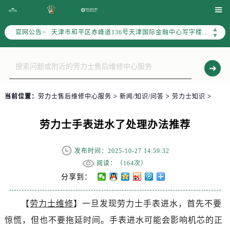
北京市朝阳区建国门外大街甲6号华熙国际中心写字楼D座11层1102室（北京总部）（需提前预约）

北京市东城区东长安街1号东方广场写字楼W3座6层602室（需提前预约）
▲
官网公告>
天津市和平区赤峰道136号天津国际金融中心写字楼26层2603室（需提前预约）
▼
上海市徐汇区虹桥路3号港汇中心写字楼2座37层3705室（需提前预约）
上海市黄浦区南京东路299号宏伊国际广场写字楼8层806室（需提前预约）
南京市秦淮区中山南路1号（新街口）南京中心写字楼22层C1-1室（需提前预约）
常州市新北区龙锦路1590号现代传媒中心写字楼5号楼10层1008室（需提前预约）
当前位置：
劳力士售后维修中心服务
>
新闻/知识/问答
>
劳力士知识
>
徐州市鼓楼区淮海东路29号苏宁广场IFC国际金融中心写字楼35层3508室（需提前预约）
扬州市邗江区国展路29号星耀天地写字楼1号楼18层1803室（需提前预约）
劳力士手表进水了处理办法推荐
盐城市盐都区世纪大道5号盐城金融城写字楼1号楼16层1604室（需提前预约）
泰州市海陵区永定东路399号置地商务中心东塔写字楼（华润万象城）17层1706室（需提前预约）
发布时间：2025-10-27 14:59:32
宁波市江北区大闸南路500号来福士广场办公楼20层2009室（需提前预约）
阅读：（
164次）
杭州市上城区钱江路1366号华润大厦写字楼A座5层503-5室（需提前预约）
分享到：
金华市金东区东市南街777号金华万达广场写字楼4号楼22层2209室（需提前预约）
【
劳力士维修
】一旦发现劳力士手表进水，首先不要
绍兴市越城区胜利东路379号世茂天际中心写字楼8层805室（需提前预约）
惊慌，但也不要拖延时间。手表进水可能会影响机芯的正
嘉兴市南湖区广益路705号嘉兴世界贸易中心写字楼A座13层1304室（需提前预约）