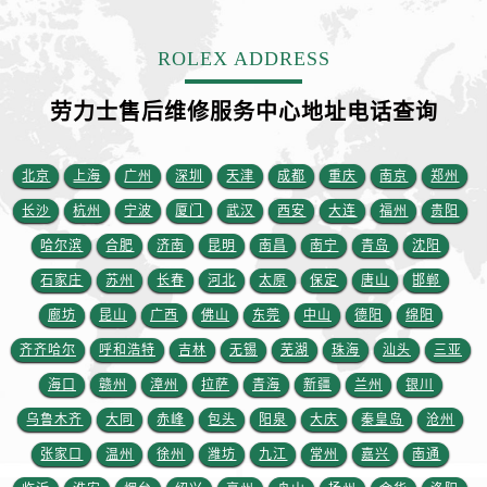
江苏省徐州市鼓楼区淮海东路29号苏宁广场IFC国际金融中心35层3508室劳力士售后服务中心（需提前预约）
江苏省盐城市盐都区世纪大道5号盐城金融城写字楼1号楼16层1604室劳力士售后服务中心（需提前预约）
ROLEX ADDRESS
江苏省扬州市邗江区国展路29号星耀天地写字楼1号楼18层1803室劳力士售后服务中心（需提前预约）
江苏省镇江市京口区中山东路劳力士售后服务中心（需提前预约）
劳力士售后维修服务中心地址电话查询
江西省抚州市临川区赣东大道劳力士售后服务中心（需提前预约）
江西省赣州市章贡区文清路劳力士售后服务中心（需提前预约）
北京
上海
广州
深圳
天津
成都
重庆
南京
郑州
江西省吉安市吉州区井冈山大道劳力士售后服务中心（需提前预约）
长沙
杭州
宁波
厦门
武汉
西安
大连
福州
贵阳
江西省景德镇市珠山区珠山中路劳力士售后服务中心（需提前预约）
哈尔滨
合肥
济南
昆明
南昌
南宁
青岛
沈阳
江西省九江市浔阳区浔阳路劳力士售后服务中心（需提前预约）
石家庄
苏州
长春
河北
太原
保定
唐山
邯郸
江西省南昌市红谷滩新区红谷中大道998号绿地双子塔（中央广场）A1座办公楼14层1407室劳力士售后服务中心（需提前预约）
江西省萍乡市安源区萍安北大道与康庄路交叉口劳力士售后服务中心（需提前预约）
廊坊
昆山
广西
佛山
东莞
中山
德阳
绵阳
江西省上饶市信州区滨江西路劳力士售后服务中心（需提前预约）
齐齐哈尔
呼和浩特
吉林
无锡
芜湖
珠海
汕头
三亚
江西省新余市渝水区北湖西路劳力士售后服务中心（需提前预约）
海口
赣州
漳州
拉萨
青海
新疆
兰州
银川
江西省宜春市袁州区中山中路劳力士售后服务中心（需提前预约）
乌鲁木齐
大同
赤峰
包头
阳泉
大庆
秦皇岛
沧州
江西省鹰潭市月湖区胜利东路劳力士售后服务中心（需提前预约）
张家口
温州
徐州
潍坊
九江
常州
嘉兴
南通
山东省德州市德城区东风中路劳力士售后服务中心（需提前预约）