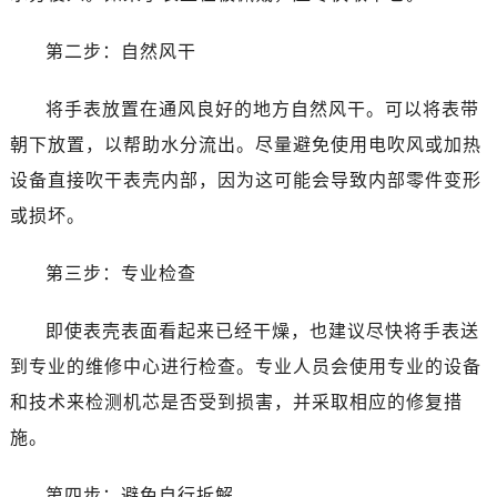
温州市鹿城区锦绣路1067号置信广场10层1015室（需提前预约）
哈尔滨市道里区友谊西路600号富力中心T2座写字楼29层03室（需提前预约）
第二步：自然风干
大连市中山区人民路15号国际金融大厦7层G室（需提前预约）
佛山市禅城区季华五路57号万科金融中心C座12层1205室（需提前预约）
将手表放置在通风良好的地方自然风干。可以将表带
东莞市东城街道鸿福东路1号民盈国贸中心T1写字楼9层907室（需提前预约）
朝下放置，以帮助水分流出。尽量避免使用电吹风或加热
无锡市梁溪区人民中路139号恒隆广场写字楼1座11层1104室（需提前预约）
设备直接吹干表壳内部，因为这可能会导致内部零件变形
南通市崇川区工农路57号圆融广场写字楼16层1603室（需提前预约）
或损坏。
苏州市苏州工业园区星港街199号苏州中心办公楼C座22层08室（需提前预约）
武汉市江汉区解放大道686号世界贸易大厦38层09室（需提前预约）
第三步：专业检查
南宁市青秀区金湖路59号地王大厦12楼1224室（需提前预约）
合肥市蜀山区潜山路111号万象城华润大厦B座12楼03室（需提前预约）
即使表壳表面看起来已经干燥，也建议尽快将手表送
泉州市丰泽区宝洲路729号浦西万达中心写字楼A座7楼709室（需提前预约）
到专业的维修中心进行检查。专业人员会使用专业的设备
青岛市南区山东路6号华润大厦B座22层04室（需提前预约）
和技术来检测机芯是否受到损害，并采取相应的修复措
烟台市芝罘区胜利路139号万达金融中心A座907室（需提前预约）
施。
长春市朝阳区西安大路727号中银大厦A座(旺进大厦)18层09室（需提前预约）
贵阳市南明区都司高架桥路33号亨特国际金融中心14楼14D（需提前预约）
第四步：避免自行拆解