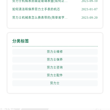
劳力士机械表后面是玻璃表盘(如何正确清洁和保养)
2023-09-10
安徽省宿州市埇桥区人民中路劳力士售后服务中心（需提前预约）
安徽省铜陵市铜官区石城大道劳力士售后服务中心（需提前预约）
如何清洁和保养劳力士手表的机芯
2023-01-07
安徽省芜湖市镜湖区中山路步行街劳力士售后服务中心（需提前预约）
劳力士机械表怎么换表带的(简单易学的步骤)
2023-09-20
安徽省宣城市宣州区叠嶂西路劳力士售后服务中心（需提前预约）
福建省龙岩市新罗区九一南路劳力士售后服务中心（需提前预约）
福建省南平市建阳区人民西路劳力士售后服务中心（需提前预约）
分类标签
福建省宁德市蕉城区天湖东路劳力士售后服务中心（需提前预约）
福建省莆田市城厢区霞林街道荔华东大道劳力士售后服务中心（需提前预约）
劳力士维修
福建省三明市三元区东乾二路劳力士售后服务中心（需提前预约）
劳力士保养
福建省漳州市龙文区步港路劳力士售后服务中心（需提前预约）
劳力士咨询
江苏省常州市新北区龙锦路1590号现代传媒中心5号楼10层1008室劳力士售后服务中心（需提前预约）
劳力士配件
江苏省淮安市清江浦区淮海北路劳力士售后服务中心（需提前预约）
劳力士
江苏省连云港市海州区通灌北路劳力士售后服务中心（需提前预约）
江苏省南京市秦淮区中山南路1号南京中心22层22-C1-C3室劳力士售后服务中心（需提前预约）
江苏省宿迁市宿城区西湖路劳力士售后服务中心（需提前预约）
江苏省泰州市海陵区永定东路399号置地商务中心东塔（华润万象城）17层1706室劳力士售后服务中心（需提前预约）