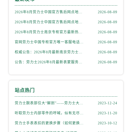
山西省阳泉市郊区平阳东街与新城大道交叉口劳力士售后服务中心（需提前预约）
山西省运城市盐湖区河东街劳力士售后服务中心（需提前预约）
2026年8月劳力士中国官方售后网点地址及客服热线电话发布
2026-08-09
山西省长治市潞州区英雄中路劳力士售后服务中心（需提前预约）
2026年8月劳力士中国官方售后网点地址与售后热线最新通知
2026-08-09
山西省太原市迎泽区迎泽街道解放路15号亨得利名表维修授权店3楼劳力士售后服务中心（需提前预约）
2026年8月劳力士南京专柜官方最新热线通告，客户服务体验匠心呈现
2026-08-09
天津市和平区赤峰道136号天津国际金融中心26层2603室劳力士售后服务中心（需提前预约）
官网劳力士中国专柜官方唯一客服电话2026年8月最新通知
2026-08-09
安徽省安庆市迎江区人民路劳力士售后服务中心（需提前预约）
安徽省蚌埠市蚌山区淮河路劳力士售后服务中心（需提前预约）
权威公告：2026年8月最新南京劳力士售后服务中心地址在哪里官方售后维修保养服务网点信息公示
2026-08-09
安徽省亳州市谯城区魏武大道劳力士售后服务中心（需提前预约）
公告：劳力士2026年8月最新表蒙服务价格与周期，中国客户必须知道的官方售后信息
2026-08-09
安徽省池州市贵池区长江路劳力士售后服务中心（需提前预约）
安徽省滁州市琅琊区南谯北路劳力士售后服务中心（需提前预约）
安徽省阜阳市颍州区颍州北路劳力士售后服务中心（需提前预约）
站点热门
安徽省淮北市相山区淮海路劳力士售后服务中心（需提前预约）
安徽省淮南市田家庵区国庆中路劳力士售后服务中心（需提前预约）
劳力士腕表部位大“解剖”——劳力士大讲堂开课啦！
2023-12-24
安徽省黄山市屯溪区黄山西路劳力士售后服务中心（需提前预约）
听取劳力士内部零件的呼喊，似有无尽的故事等待我们去探索
2023-11-20
安徽省六安市金安区解放中路劳力士售后服务中心（需提前预约）
劳力士手表表扣的更换步骤（如何更换手表的表扣）
2023-10-12
安徽省马鞍山市雨山区湖南西路劳力士售后服务中心（需提前预约）