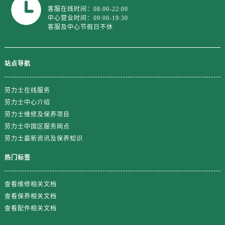
浙江省金华市金东区东市南街777号金华万达广场4号楼22楼2209室劳力士售后服务中心（需提前预约）
客服在线时间：08:00-22:00
浙江省丽水市莲都区解放街劳力士售后服务中心（需提前预约）
中心营业时间：09:00-19:30
客服及中心节假日不休
浙江省宁波市江北区大闸南路500号来福士广场办公楼20层2009室劳力士售后服务中心（需提前预约）
浙江省衢州市柯城区上街劳力士售后服务中心（需提前预约）
浙江省绍兴市越城区胜利东路379号世茂天际中心写字楼8层805室劳力士售后服务中心（需提前预约）
站点导航
浙江省舟山市定海区解放东路劳力士售后服务中心（需提前预约）
澳门特别行政区大堂区议事亭前地（新马路）劳力士售后服务中心（需提前预约）
劳力士在线服务
澳门特别行政区风顺堂区南湾大马路劳力士售后服务中心（需提前预约）
劳力士中心介绍
劳力士维修及保养项目
澳门特别行政区花地玛堂区关闸广场劳力士售后服务中心（需提前预约）
劳力士中国区服务网点
澳门特别行政区花王堂区大三巴商圈劳力士售后服务中心（需提前预约）
劳力士最新资讯及保养知识
澳门特别行政区嘉模堂区官也街劳力士售后服务中心（需提前预约）
热门标签
澳门省路氹城市金光大道劳力士售后服务中心（需提前预约）
澳门特别行政区望德堂区塔石广场劳力士售后服务中心（需提前预约）
查看维修相关文档
福建省福州市鼓楼区五四路128-1号恒力城写字楼15层03室劳力士售后服务中心（需提前预约）
查看保养相关文档
福建省厦门市思明区湖滨东路95号万象城华润大厦B座11层1104室劳力士售后服务中心（需提前预约）
查看配件相关文档
广东省潮州市潮安区新风路与潮汕路交汇处劳力士售后服务中心（需提前预约）