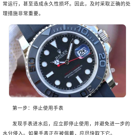
南昌市红谷滩新区红谷中大道998号绿地双子塔（中央广场）A1座办公楼14层07室（需提前预约）
常运行，甚至造成永久性损坏。因此，及时采取正确的处
济南市历下区经十路11111号华润中心写字楼（万象城）15层1508室（需提前预约）
理措施非常重要。
广州市天河区天河路230号万菱汇国际中心写字楼A塔7层704室（需提前预约）
广州市越秀区环市东路371-375号世界贸易中心大厦南塔写字楼15层07室（需提前预约）
深圳市罗湖区深南东路5001号华润大厦写字楼17层1701室（需提前预约）
惠州市惠城区江北文昌一路7号华贸大厦写字楼1座30层05室（需提前预约）
厦门市思明区湖滨东路95号华润大厦写字楼B座11层1104室（需提前预约）
福州市鼓楼区五四路128-1号恒力城写字楼15层03室（需提前预约）
成都市锦江区人民东路6号SAC东原中心写字楼24层2406B室（需提前预约）
重庆市江北区观音桥步行街2号融恒时代广场写字楼9层902室（需提前预约）
长沙市芙蓉区定王台街道建湘路393号世茂环球金融中心写字楼（芙蓉广场）10层13室（需提前预约）
郑州市二七区铭功路10号华润大厦写字楼29层2905室（需提前预约）
太原市迎泽区解放路15号亨得利名表服务中心（品牌授权店）3层整层（需提前预约）
第一步：停止使用手表
沈阳市沈河区中街路137号亨得利名表服务中心（品牌授权店）1层整层（需提前预约）
沈阳市沈河区中街路83号亨得利名表服务中心（品牌授权店）1层整层（需提前预约）
发现手表进水后，应立即停止使用，并避免进一步的
乌鲁木齐市天山区红山路26号时代广场（CCMALL）C座17层17-B（需提前预约）
水分侵入。如果手表正在被佩戴，应尽快取下它。