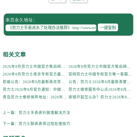
辽宁省丹东市振兴区七经街劳力士售后服务中心（需提前预约）
辽宁省抚顺市新抚区东一路劳力士售后服务中心（需提前预约）
辽宁省阜新市海州区解放大街劳力士售后服务中心（需提前预约）
本页永久地址：
一键复制
辽宁省葫芦岛市连山区中央路劳力士售后服务中心（需提前预约）
辽宁省锦州市古塔区中央大街劳力士售后服务中心（需提前预约）
辽宁省辽阳市白塔区新运大街劳力士售后服务中心（需提前预约）
辽宁省盘锦市兴隆台区石油大街劳力士售后服务中心（需提前预约）
相关文章
辽宁省铁岭市银州区南马路劳力士售后服务中心（需提前预约）
2026年8月劳力士中国官方售后网点地址及客服热线电话发布
2026年8月劳力士中国官方售后网点地址与售后热线最新通知
辽宁省营口市站前区市府路与渤海大街交叉口劳力士售后服务中心（需提前预约）
2026年8月劳力士南京专柜官方最新热线通告，客户服务体验匠心呈现
官网劳力士中国专柜官方唯一客服电话2026年8月最新通知
辽宁省沈阳市沈河区中街路137号亨得利名表维修授权店1楼劳力士售后服务中心（需提前预约）
权威公告：2026年8月最新南京劳力士售后服务中心地址在哪里官方售后维修保养服务网点信息公示
公告：劳力士2026年8月最新表蒙服务价格与周期，中国客户必须知道的官方售后信息
辽宁省沈阳市沈河区中街路83号亨得利名表维修授权店1楼劳力士售后服务中心（需提前预约）
劳力士2026年8月官方通知：中国最新售后网点地址+官方客户服务热线
劳力士维修服务中心点2026年8月最新官方售后公告：权威信息公示与保养服务指南
北京市朝阳区建国门外大街甲6号华熙国际中心D座11层1102室劳力士售后服务中心（北京总部）（需提前预约）
青岛劳力士维修保养地址：2026年8月最新官方售后网点信息公示公告
表镜开裂怎么办？劳力士2026年8月最新官方售后维修服务价格周期，中国客户请拨打唯一热线
北京市东城区东长安街1号王府井东方广场W3座6层602室劳力士售后服务中心（需提前预约）
上一篇：
劳力士手表表针脱落解决方法
河北省保定市竞秀区朝阳北大街北国先天下劳力士售后服务中心（需提前预约）
内蒙古自治区阿拉善盟市左旗土尔扈特大街劳力士售后服务中心（需提前预约）
下一篇：
劳力士腕表表带过短处理技巧
内蒙古自治区巴彦淖尔市临河区新华街劳力士售后服务中心（需提前预约）