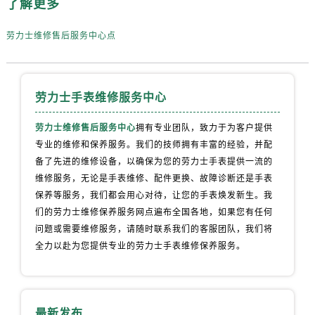
了解更多
内蒙古自治区包头市青山区幸福路甲3号王府井百货名表维修劳力士售后服务中心（需提前预约）
内蒙古自治区赤峰市红山区哈达街劳力士售后服务中心（需提前预约）
劳力士维修售后服务中心点
内蒙古自治区鄂尔多斯市东胜区伊金霍洛街劳力士售后服务中心（需提前预约）
内蒙古自治区呼伦贝尔市海拉尔区中央街劳力士售后服务中心（需提前预约）
内蒙古自治区通辽市科尔沁区明仁大街劳力士售后服务中心（需提前预约）
劳力士手表维修服务中心
内蒙古自治区乌海市海勃湾区人民南路劳力士售后服务中心（需提前预约）
内蒙古自治区乌兰察布市集宁区恩和大街劳力士售后服务中心（需提前预约）
劳力士维修售后服务中心
拥有专业团队，致力于为客户提供
内蒙古自治区锡林郭勒盟市锡林浩特市光明街与额尔敦路交叉口劳力士售后服务中心（需提前预约）
专业的维修和保养服务。我们的技师拥有丰富的经验，并配
备了先进的维修设备，以确保为您的劳力士手表提供一流的
内蒙古自治区兴安盟市乌兰浩特市兴安大街劳力士售后服务中心（需提前预约）
维修服务，无论是手表维修、配件更换、故障诊断还是手表
山西省大同市平城区迎宾街劳力士售后服务中心（需提前预约）
保养等服务，我们都会用心对待，让您的手表焕发新生。我
山西省晋城市城区黄华街劳力士售后服务中心（需提前预约）
们的劳力士维修保养服务网点遍布全国各地，如果您有任何
山西省晋中市榆次区顺城街劳力士售后服务中心（需提前预约）
问题或需要维修服务，请随时联系我们的客服团队，我们将
山西省临汾市尧都区解放路劳力士售后服务中心（需提前预约）
全力以赴为您提供专业的劳力士手表维修保养服务。
山西省吕梁市离石区永宁中路与建设街交叉口劳力士售后服务中心（需提前预约）
山西省朔州市朔城区怡西路与鄯阳西街交汇处劳力士售后服务中心（需提前预约）
山西省忻州市忻府区和平东街与七一南路交叉口劳力士售后服务中心（需提前预约）
最新发布