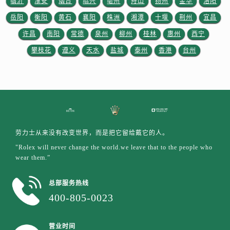
临沂
淮安
烟台
绍兴
亳州
舟山
扬州
金华
洛阳
山东省东营市东营区济南路劳力士售后服务中心（需提前预约）
岳阳
衡阳
黄石
襄阳
株洲
湘潭
十堰
荆州
宜昌
山东省济南市历下区经十路11111号华润中心写字楼（万象城）15层1508室劳力士售后服务中心（需提前预约）
山东省济宁市任城区太白楼路劳力士售后服务中心（需提前预约）
许昌
南阳
常德
泉州
柳州
桂林
惠州
西宁
山东省莱芜市文化南路8号银座商城名表维修一楼名表维修劳力士售后服务中心（需提前预约）
攀枝花
遵义
天水
盐城
泰州
香港
台州
山东省临沂市兰山区解放路劳力士售后服务中心（需提前预约）
山东省日照市东港区烟台路劳力士售后服务中心（需提前预约）
山东省泰安市泰山区财源街道泰山大街劳力士售后服务中心（需提前预约）
山东省威海市环翠区新威海路89号振华商厦一楼名表维修劳力士售后服务中心（需提前预约）
山东省潍坊市奎文区东风东街劳力士售后服务中心（需提前预约）
劳力士从来没有改变世界，而是把它留给戴它的人。
山东省枣庄市滕州市北辛路与善国路交叉口劳力士售后服务中心（需提前预约）
"Rolex will never change the world.we leave that to the people who
山东省淄博市张店区金晶大道劳力士售后服务中心（需提前预约）
wear them.”
上海市黄浦区南京东路299号宏伊国际广场写字楼8层806室劳力士售后服务中心（需提前预约）
上海市徐汇区虹桥路3号港汇中心2座37层3705室劳力士售后服务中心（需提前预约）
总部服务热线
浙江省杭州市上城区钱江路1366号华润大厦A座5层503-5室劳力士售后服务中心（需提前预约）
400-805-0023
浙江省湖州市吴兴区劳动路劳力士售后服务中心（需提前预约）
浙江省嘉兴市南湖区广益路705号嘉兴世界贸易中心A座13层1304室劳力士售后服务中心（需提前预约）
营业时间