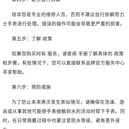
昆明市盘龙区北京路928号同德昆明广场写字楼10层06室（需提前预约）
石家庄市长安区中山东路39号勒泰中心写字楼B座13层07室（需提前预约）
除非您是专业的维修人员，否则不建议自行拆解劳力
西安市碑林区南关正街88号华侨城长安国际中心E座6楼10室（需提前预约）
士手表进行处理。错误的操作可能会导致更严重的损害。
海口市龙华区金贸东路5号海口华润大厦B座17层1707室（需提前预约）
唐山市路南区新华东道100号万达广场写字楼A座10层1002室（需提前预约）
第五步：了解 政策
台州市椒江区东海大道1800号腾达中心东1幢20楼2002室（需提前预约）
内蒙古自治区呼和浩特市玉泉区大学西街70号华润万象城写字楼（鄂尔多斯大厦）23层2326室（需提前预约）
如果您购买时有 服务，请查阅 手册了解具体的 政策
甘肃省兰州市七里河区西津西路16号兰州中心写字楼21层2102室（需提前预约）
和步骤。有些情况下，您可以直接联系品牌官方服务中心
重庆市解放碑渝中区民权路28号英利国际金融中心写字楼20层01室（需提前预约）
寻求帮助。
黑龙江省大庆市萨尔图区会战大街劳力士售后服务中心（需提前预约）
黑龙江省鹤岗市向阳区红军路劳力士售后服务中心（需提前预约）
第六步：预防措施
黑龙江省黑河市爱辉区中央街劳力士售后服务中心（需提前预约）
黑龙江省鸡西市鸡冠区红军路劳力士售后服务中心（需提前预约）
为了防止未来再次发生类似情况，请确保在洗澡、游
黑龙江省佳木斯市向阳区长安路劳力士售后服务中心（需提前预约）
泳或从事其他可能使手表接触到水的活动时取下手表。同
黑龙江省牡丹江市东安区太平路劳力士售后服务中心（需提前预约）
时，在日常佩戴过程中也要注意防水等级，避免意外进
黑龙江省七台河市桃山区大同街劳力士售后服务中心（需提前预约）