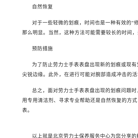
石家庄市长安区中山东路39号勒泰中
自然恢复
西安市碑林区南关正街88号华侨城长
海口市龙华区金贸东路5号海口华润大厦
对于一些轻微的划痕，时间也是一种有效的“
唐山市路南区新华东道100号万达广场
那么明显。当然，这种方法可能需要较长的时间，
台州市椒江区东海大道1800号腾达中
黑龙江省大庆市萨尔图区会战大街劳
预防措施
黑龙江省鹤岗市向阳区红军路劳力士
黑龙江省黑河市爱辉区中央街劳力士
为了防止劳力士手表表盘出现新的划痕或现有
黑龙江省鸡西市鸡冠区红军路劳力士
尖锐边缘。此外，在进行可能对腕部造成冲击的活
黑龙江省佳木斯市向阳区长安路劳力
黑龙江省牡丹江市东安区太平路劳力
总之，面对劳力士手表表盘出现的划痕问题时
黑龙江省七台河市桃山区大同街劳力
用专用清洁剂、寻求专业帮助还是自然恢复的方式
黑龙江省齐齐哈尔市龙沙区龙华路劳
表。
黑龙江省双鸭山市尖山区新兴大街劳
黑龙江省绥化市北林区新华街与康庄
黑龙江省伊春市伊美区通河路劳力士
以上就是
北京劳力士保养服务中心
为您分享的