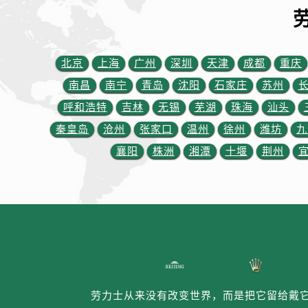
内蒙古自治区通辽市科尔沁区明仁大
内蒙古自治区乌海市海勃湾区人民南
内蒙古自治区乌兰察布市集宁区恩和
内蒙古自治区锡林郭勒盟市锡林浩特
北京
上海
广州
深圳
天津
成都
重庆
内蒙古自治区兴安盟市乌兰浩特市兴
南昌
南宁
青岛
沈阳
石家庄
苏州
山西省大同市平城区迎宾街劳力士售
呼和浩特
吉林
无锡
芜湖
珠海
汕头
山西省晋城市城区黄华街劳力士售后
秦皇岛
沧州
张家口
温州
徐州
潍坊
九
山西省晋中市榆次区顺城街劳力士售
襄阳
株洲
湘潭
十堰
荆州
山西省临汾市尧都区解放路劳力士售
山西省吕梁市离石区永宁中路与建设
山西省朔州市朔城区怡西路与鄯阳西
山西省忻州市忻府区和平东街与七一
山西省阳泉市郊区平阳东街与新城大
山西省运城市盐湖区河东街劳力士售
山西省长治市潞州区英雄中路劳力士
山西省太原市迎泽区迎泽街道解放路
劳力士从来没有改变世界，而是把它留给戴