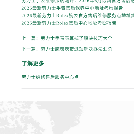
辽宁省锦州市古塔区中央大街劳力士
2026最新劳力士手表售后保养中心地址考察报告
辽宁省辽阳市白塔区新运大街劳力士
辽宁省盘锦市兴隆台区石油大街劳力
2026最新劳力士Rolex售后中心地址考察报告
辽宁省铁岭市银州区南马路劳力士售
辽宁省营口市站前区市府路与渤海大
上一篇：
劳力士手表表耳掉了解决技巧大全
辽宁省沈阳市沈河区中街路137号亨
下一篇：
劳力士腕表表带过短解决办法汇总
辽宁省沈阳市沈河区中街路83号亨
北京市朝阳区建国门外大街甲6号华熙
了解更多
北京市东城区东长安街1号王府井东方
劳力士维修售后服务中心点
河北省保定市竞秀区朝阳北大街北国
内蒙古自治区阿拉善盟市左旗土尔扈
内蒙古自治区巴彦淖尔市临河区新华
内蒙古自治区包头市青山区幸福路甲
内蒙古自治区赤峰市红山区哈达街劳
内蒙古自治区鄂尔多斯市东胜区伊金
内蒙古自治区呼伦贝尔市海拉尔区中