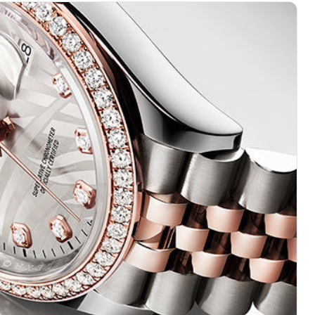
心写字楼（万象城）15层1508室（需提前预约）
际中心写字楼A塔7层704室（需提前预约）
世界贸易中心大厦南塔写字楼15层07室（需提前预约）
厦写字楼17层1701室（需提前预约）
厦写字楼1座30层05室（需提前预约）
字楼B座11层1104室（需提前预约）
心写字楼2号楼5层509室（需提前预约）
心写字楼24层2406B室（需提前预约）
代广场写字楼9层902室（需提前预约）
号世茂环球金融中心写字楼（芙蓉广场）10层13室（需提前预约
楼29层2905室（需提前预约）
表服务中心（品牌授权店）3层整层（需提前预约）
表服务中心（品牌授权店）1层整层（需提前预约）
表服务中心（品牌授权店）1层整层（需提前预约）
（CCMALL）C座17层17-B（需提前预约）
10层1015室（需提前预约）