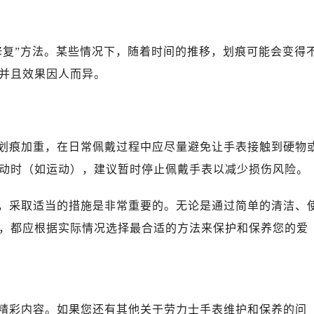
心写字楼B座13层07室（需提前预约）
安国际中心E座6楼10室（需提前预约）
B座17层1707室（需提前预约）
修复”方法。某些情况下，随着时间的推移，划痕可能会变得
写字楼A座10层1002室（需提前预约）
并且效果因人而异。
心东1幢20楼2002室（需提前预约）
力士售后服务中心（需提前预约）
售后服务中心（需提前预约）
售后服务中心（需提前预约）
划痕加重，在日常佩戴过程中应尽量避免让手表接触到硬物
售后服务中心（需提前预约）
动时（如运动），建议暂时停止佩戴手表以减少损伤风险。
士售后服务中心（需提前预约）
士售后服务中心（需提前预约）
，采取适当的措施是非常重要的。无论是通过简单的清洁、
士售后服务中心（需提前预约）
，都应根据实际情况选择最合适的方法来保护和保养您的爱
力士售后服务中心（需提前预约）
力士售后服务中心（需提前预约）
路交叉口劳力士售后服务中心（需提前预约）
售后服务中心（需提前预约）
精彩内容。如果您还有其他关于劳力士手表维护和保养的问