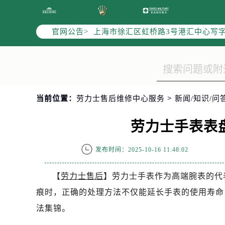
北京市朝阳区建国门外大街甲6号华熙
天津市和平区赤峰道136号天津国际金
官网公告>
上海市徐汇区虹桥路3号港汇中心写字楼
上海市黄浦区南京东路299号宏伊国
南京市秦淮区中山南路1号（新街口）
常州市新北区龙锦路1590号现代传媒
徐州市鼓楼区淮海东路29号苏宁广场I
当前位置：
劳力士售后维修中心服务
>
新闻/知识/问
扬州市邗江区国展路29号星耀天地写字
盐城市盐都区世纪大道5号盐城金融城写
劳力士手表表
泰州市海陵区永定东路399号置地商
宁波市江北区大闸南路500号来福士广
发布时间：2025-10-16 11:48:02
杭州市上城区钱江路1366号华润大厦
金华市金东区东市南街777号金华万达
【
劳力士售后
】劳力士手表作为高端腕表的代
绍兴市越城区胜利东路379号世茂天
痕时，正确的处理方法不仅能延长手表的使用寿命
嘉兴市南湖区广益路705号嘉兴世界贸
法集锦。
南昌市红谷滩新区红谷中大道998号