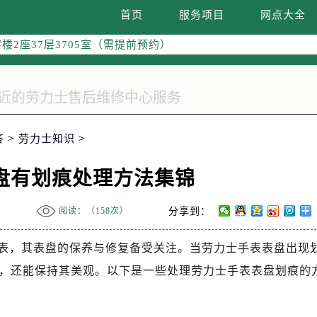
国际中心写字楼D座11层1102室（需提前预约）
首页
服务项目
网点大全
融中心写字楼26层2603室（需提前预约）
2座37层3705室（需提前预约）
际广场写字楼8层806室（需提前预约）
南京中心写字楼22层C1-1室（需提前预约）
中心写字楼5号楼10层1008室（需提前预约）
FC国际金融中心写字楼35层3508室（需提前预约）
答
>
劳力士知识
>
楼1号楼18层1803室（需提前预约）
字楼1号楼16层1604室（需提前预约）
盘有划痕处理方法集锦
务中心东塔写字楼（华润万象城）17层1706室（需提前预约）
场办公楼20层2009室（需提前预约）
阅读：（
158次）
分享到：
写字楼A座5层503-5室（需提前预约）
广场写字楼4号楼22层2209室（需提前预约）
表，其表盘的保养与修复备受关注。当劳力士手表表盘出现
际中心写字楼8层805室（需提前预约）
，还能保持其美观。以下是一些处理劳力士手表表盘划痕的
易中心写字楼A座13层1304室（需提前预约）
绿地双子塔（中央广场）A1座办公楼14层07室（需提前预约）