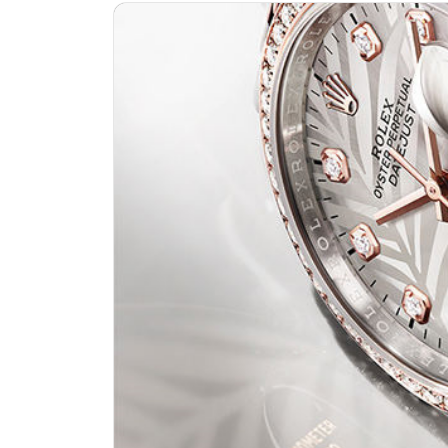
济南市历下区经十路11111号华润中
广州市天河区天河路230号万菱汇国
广州市越秀区环市东路371-375号
深圳市罗湖区深南东路5001号华润大
惠州市惠城区江北文昌一路7号华贸大
厦门市思明区湖滨东路95号华润大厦写
福州市晋安区横屿路9号东二环泰禾中
成都市锦江区人民东路6号SAC东原中
重庆市江北区观音桥步行街2号融恒时
长沙市芙蓉区定王台街道建湘路393
郑州市二七区铭功路10号华润大厦写字
太原市迎泽区解放路15号亨得利名
沈阳市沈河区中街路137号亨得利名
沈阳市沈河区中街路83号亨得利名
乌鲁木齐市天山区红山路26号时代广场
温州市鹿城区锦绣路1067号置信广场