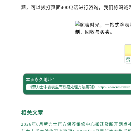
吉林省白城市洮北区明仁南街劳力士
题，可以拨打页面400电话进行咨询，我们将竭诚
吉林省白山市浑江区浑江大街劳力士
吉林省吉林市船营区河南街劳力士售
吉林省辽源市龙山区人民大街劳力士
吉林省梅河口市新华街道梅河大街劳
吉林省四平市铁东区紫气大路与南九
吉林省松原市宁江区五环大街劳力士
吉林省通化市东昌区环通乡江南大街
赞
吉林省延边市延吉市解放路劳力士售
辽宁省鞍山市铁东区站前街劳力士售
本页永久地址：
辽宁省本溪市平山区胜利路劳力士售
辽宁省朝阳市双塔区新华路劳力士售
辽宁省丹东市振兴区七经街劳力士售
辽宁省抚顺市新抚区东一路劳力士售
相关文章
辽宁省阜新市海州区解放大街劳力士
辽宁省葫芦岛市连山区中央路劳力士