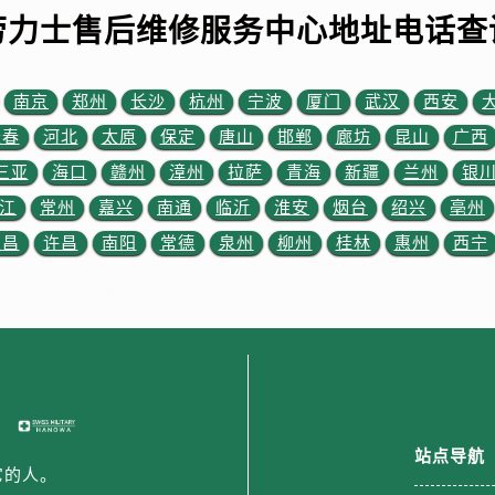
街劳力士售后服务中心（需提前预约）
劳力士售后维修服务中心地址电话查
路劳力士售后服务中心（需提前预约）
大街劳力士售后服务中心（需提前预约）
市光明街与额尔敦路交叉口劳力士售后服务中心（需提前预约）
南京
郑州
长沙
杭州
宁波
厦门
武汉
西安
安大街劳力士售后服务中心（需提前预约）
长春
河北
太原
保定
唐山
邯郸
廊坊
昆山
广西
后服务中心（需提前预约）
三亚
海口
赣州
漳州
拉萨
青海
新疆
兰州
银
服务中心（需提前预约）
江
常州
嘉兴
南通
临沂
淮安
烟台
绍兴
亳州
后服务中心（需提前预约）
宜昌
许昌
南阳
常德
泉州
柳州
桂林
惠州
西宁
后服务中心（需提前预约）
街交叉口劳力士售后服务中心（需提前预约）
街交汇处劳力士售后服务中心（需提前预约）
南路交叉口劳力士售后服务中心（需提前预约）
道交叉口劳力士售后服务中心（需提前预约）
后服务中心（需提前预约）
售后服务中心（需提前预约）
站点导航
15号亨得利名表维修授权店3楼劳力士售后服务中心（需提前预
它的人。