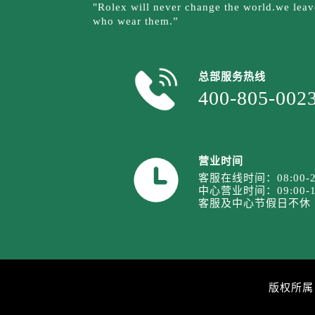
天津市和平区赤峰道136号天津国际
"Rolex will never change the world.we leave
who wear them.”
安徽省安庆市迎江区人民路劳力士售
安徽省蚌埠市蚌山区淮河路劳力士售
安徽省亳州市谯城区魏武大道劳力士
总部服务热线
安徽省池州市贵池区长江路劳力士售
400-805-002
安徽省滁州市琅琊区南谯北路劳力士
安徽省阜阳市颍州区颍州北路劳力士
安徽省淮北市相山区淮海路劳力士售
营业时间
安徽省淮南市田家庵区国庆中路劳力
客服在线时间：08:00-2
安徽省黄山市屯溪区黄山西路劳力士
中心营业时间：09:00-1
安徽省六安市金安区解放中路劳力士
客服及中心节假日不休
安徽省马鞍山市雨山区湖南西路劳力
安徽省宿州市埇桥区人民中路劳力士
安徽省铜陵市铜官区石城大道劳力士
安徽省芜湖市镜湖区中山路步行街劳
版权所属
安徽省宣城市宣州区叠嶂西路劳力士