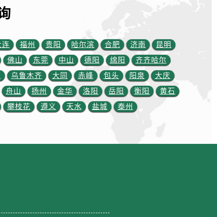
询
大连
福州
贵阳
哈尔滨
合肥
济南
昆明
佛山
东莞
中山
德阳
绵阳
齐齐哈尔
川
乌鲁木齐
大同
赤峰
包头
阳泉
大庆
舟山
扬州
金华
洛阳
岳阳
衡阳
黄石
攀枝花
遵义
天水
盐城
泰州
约）