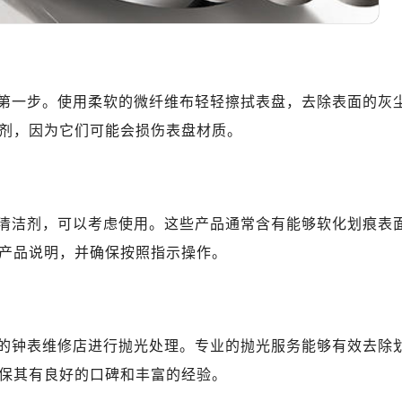
地广场金座12层1214室（需提前预约）
厦7层G室（需提前预约）
心C座12层1205室（需提前预约）
中心T1写字楼9层907室（需提前预约）
第一步。使用柔软的微纤维布轻轻擦拭表盘，去除表面的灰
写字楼1座11层1104室（需提前预约）
剂，因为它们可能会损伤表盘材质。
楼16层1603室（需提前预约）
中心办公楼C座22层08室（需提前预约）
大厦38层09室（需提前预约）
楼1224室（需提前预约）
清洁剂，可以考虑使用。这些产品通常含有能够软化划痕表
大厦B座12楼03室（需提前预约）
产品说明，并确保按照指示操作。
心写字楼A座7楼709室（需提前预约）
2层04室（需提前预约）
心A座907室（需提前预约）
A座(旺进大厦)18层09室（需提前预约）
的钟表维修店进行抛光处理。专业的抛光服务能够有效去除
国际金融中心14楼14D（需提前预约）
保其有良好的口碑和丰富的经验。
广场写字楼10层06室（需提前预约）