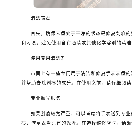
哈尔滨市南岗区东大直街146号上和置
大连市中山区人民路15号国际金融大
清洁表盘
佛山市禅城区季华五路57号万科金融中
东莞市东城街道鸿福东路1号民盈国贸
首先，确保表盘处于干净的状态是修复划痕的
无锡市梁溪区人民中路139号恒隆广场
和污渍。避免使用含有酒精或其他化学溶剂的清洁
南通市崇川区工农路57号圆融广场写字
苏州市苏州工业园区星港街199号苏州
使用专用清洁剂
武汉市江汉区解放大道686号世界贸易
南宁市青秀区金湖路59号地王大厦12
市面上有一些专门用于清洁和修复手表表盘的
合肥市蜀山区潜山路111号万象城华润
并帮助去除划痕的成分。在使用之前，请仔细阅读
泉州市丰泽区宝洲路729号浦西万达中
青岛市南区山东路6号华润大厦B座2
专业抛光服务
烟台市芝罘区胜利路139号万达金融中
长春市朝阳区西安大路727号中银大厦
如果划痕较为严重，可以考虑将手表送到专业
贵阳市南明区都司高架桥路33号亨特
痕，恢复表盘原有的光泽。在选择维修店时，请确
昆明市盘龙区北京路928号同德昆明