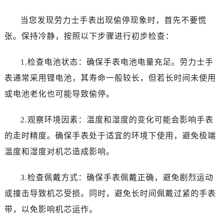
哈尔滨市南岗区东大直街146号上和置地广场金座12层1214室（需提前预约）
大连市中山区人民路15号国际金融大厦7层G室（需提前预约）
当您发现劳力士手表出现偷停现象时，首先不要慌
佛山市禅城区季华五路57号万科金融中心C座12层1205室（需提前预约）
张。保持冷静，按照以下步骤进行初步检查：
东莞市东城街道鸿福东路1号民盈国贸中心T1写字楼9层907室（需提前预约）
无锡市梁溪区人民中路139号恒隆广场写字楼1座11层1104室（需提前预约）
1.检查电池状态：确保手表电池电量充足。劳力士手
南通市崇川区工农路57号圆融广场写字楼16层1603室（需提前预约）
表通常采用锂电池，其寿命一般较长，但若长时间未使用
苏州市苏州工业园区星港街199号苏州中心办公楼C座22层08室（需提前预约）
或电池老化也可能导致偷停。
武汉市江汉区解放大道686号世界贸易大厦38层09室（需提前预约）
南宁市青秀区金湖路59号地王大厦12楼1224室（需提前预约）
2.观察环境因素：温度和湿度的变化可能会影响手表
合肥市蜀山区潜山路111号万象城华润大厦B座12楼03室（需提前预约）
的走时精度。确保手表处于适宜的环境下使用，避免极端
泉州市丰泽区宝洲路729号浦西万达中心写字楼A座7楼709室（需提前预约）
温度和湿度对机芯造成影响。
青岛市南区山东路6号华润大厦B座22层04室（需提前预约）
烟台市芝罘区胜利路139号万达金融中心A座907室（需提前预约）
3.检查佩戴方式：确保手表佩戴正确，避免剧烈运动
长春市朝阳区西安大路727号中银大厦A座(旺进大厦)18层09室（需提前预约）
或撞击导致机芯受损。同时，避免长时间佩戴过紧的手表
贵阳市南明区都司高架桥路33号亨特国际金融中心14楼14D（需提前预约）
带，以免影响机芯运作。
昆明市盘龙区北京路928号同德昆明广场写字楼10层06室（需提前预约）