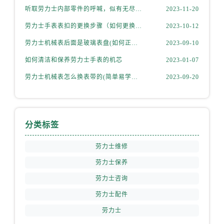
江西省抚州市临川区赣东大道劳力士售后服务中心（需提前预约）
听取劳力士内部零件的呼喊，似有无尽的故事等待我们去探索
2023-11-20
江西省赣州市章贡区文清路劳力士售后服务中心（需提前预约）
劳力士手表表扣的更换步骤（如何更换手表的表扣）
2023-10-12
江西省吉安市吉州区井冈山大道劳力士售后服务中心（需提前预约）
劳力士机械表后面是玻璃表盘(如何正确清洁和保养)
2023-09-10
江西省景德镇市珠山区珠山中路劳力士售后服务中心（需提前预约）
江西省九江市浔阳区浔阳路劳力士售后服务中心（需提前预约）
如何清洁和保养劳力士手表的机芯
2023-01-07
江西省南昌市红谷滩新区红谷中大道998号绿地双子塔（中央广场）A1座办公楼14层1407室劳力士售后服务中心（需提前预约）
劳力士机械表怎么换表带的(简单易学的步骤)
2023-09-20
江西省萍乡市安源区萍安北大道与康庄路交叉口劳力士售后服务中心（需提前预约）
江西省上饶市信州区滨江西路劳力士售后服务中心（需提前预约）
江西省新余市渝水区北湖西路劳力士售后服务中心（需提前预约）
分类标签
江西省宜春市袁州区中山中路劳力士售后服务中心（需提前预约）
江西省鹰潭市月湖区胜利东路劳力士售后服务中心（需提前预约）
劳力士维修
山东省德州市德城区东风中路劳力士售后服务中心（需提前预约）
劳力士保养
山东省东营市东营区济南路劳力士售后服务中心（需提前预约）
劳力士咨询
山东省济南市历下区经十路11111号华润中心写字楼（万象城）15层1508室劳力士售后服务中心（需提前预约）
劳力士配件
山东省济宁市任城区太白楼路劳力士售后服务中心（需提前预约）
劳力士
山东省莱芜市文化南路8号银座商城名表维修一楼名表维修劳力士售后服务中心（需提前预约）