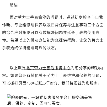
辽宁省锦州市古塔区中央大街劳力士售后服务中心（需提前预约）
结语
辽宁省辽阳市白塔区新运大街劳力士售后服务中心（需提前预约）
辽宁省盘锦市兴隆台区石油大街劳力士售后服务中心（需提前预约）
面对劳力士手表偷停的问题时，通过初步检查与自我
辽宁省铁岭市银州区南马路劳力士售后服务中心（需提前预约）
诊断、专业维修与保养以及日常保养与注意事项三个方面
辽宁省营口市站前区市府路与渤海大街交叉口劳力士售后服务中心（需提前预约）
的综合应对策略可以有效解决问题并延长手表的使用寿
辽宁省沈阳市沈河区中街路137号亨得利名表维修授权店1楼劳力士售后服务中心（需提前预约）
命。希望以上的解决办法能为您提供帮助，让您的劳力士
辽宁省沈阳市沈河区中街路83号亨得利名表维修授权店1楼劳力士售后服务中心（需提前预约）
手表始终保持精准可靠的状态。
北京市朝阳区建国门外大街甲6号华熙国际中心D座11层1102室劳力士售后服务中心（需提前预约）
北京市东城区东长安街1号王府井东方广场W3座6层602室劳力士售后服务中心（需提前预约）
河北省保定市竞秀区朝阳北大街北国先天下劳力士售后服务中心（需提前预约）
以上就是
北京劳力士售后服务中心
为您分享的精彩内
内蒙古自治区阿拉善盟市左旗土尔扈特大街劳力士售后服务中心（需提前预约）
内蒙古自治区巴彦淖尔市临河区新华街劳力士售后服务中心（需提前预约）
容。如果您还有其他关于劳力士手表维护和保养的问题，
内蒙古自治区包头市青山区幸福路甲3号王府井百货名表维修劳力士售后服务中心（需提前预约）
可以拨打页面400电话进行咨询，我们将竭诚为您服务。
内蒙古自治区赤峰市红山区哈达街劳力士售后服务中心（需提前预约）
内蒙古自治区鄂尔多斯市东胜区伊金霍洛街劳力士售后服务中心（需提前预约）
内蒙古自治区呼伦贝尔市海拉尔区中央街劳力士售后服务中心（需提前预约）