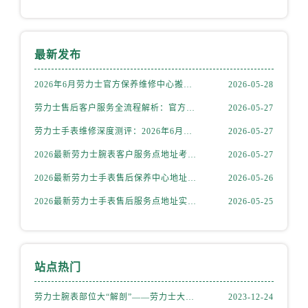
福建省龙岩市新罗区九一南路劳力士售后服务中心（需提前预约）
福建省南平市建阳区人民西路劳力士售后服务中心（需提前预约）
福建省宁德市蕉城区天湖东路劳力士售后服务中心（需提前预约）
最新发布
福建省莆田市城厢区霞林街道荔华东大道劳力士售后服务中心（需提前预约）
福建省三明市三元区东乾二路劳力士售后服务中心（需提前预约）
2026年6月劳力士官方保养维修中心搬迁及新开网点补充最终告知文件
2026-05-28
福建省漳州市龙文区步港路劳力士售后服务中心（需提前预约）
劳力士售后客户服务全流程解析：官方电话与全国服务网点布局（2026年6月最新更新）
2026-05-27
江苏省常州市新北区龙锦路1590号现代传媒中心5号楼10层1008室劳力士售后服务中心（需提前预约）
劳力士手表维修深度测评：2026年6月最新官方售后服务网点全盘点
2026-05-27
江苏省淮安市清江浦区淮海北路劳力士售后服务中心（需提前预约）
2026最新劳力士腕表客户服务点地址考察报告
2026-05-27
江苏省连云港市海州区通灌北路劳力士售后服务中心（需提前预约）
江苏省南京市秦淮区中山南路1号南京中心22层22-C1-C3室劳力士售后服务中心（需提前预约）
2026最新劳力士手表售后保养中心地址考察报告
2026-05-26
江苏省宿迁市宿城区西湖路劳力士售后服务中心（需提前预约）
2026最新劳力士手表售后服务点地址实地探访报告
2026-05-25
江苏省泰州市海陵区永定东路399号置地商务中心东塔（华润万象城）17层1706室劳力士售后服务中心（需提前预约）
江苏省徐州市鼓楼区淮海东路29号苏宁广场IFC国际金融中心35层3508室劳力士售后服务中心（需提前预约）
江苏省盐城市盐都区世纪大道5号盐城金融城写字楼1号楼16层1604室劳力士售后服务中心（需提前预约）
站点热门
江苏省扬州市邗江区国展路29号星耀天地写字楼1号楼18层1803室劳力士售后服务中心（需提前预约）
江苏省镇江市京口区中山东路劳力士售后服务中心（需提前预约）
劳力士腕表部位大“解剖”——劳力士大讲堂开课啦！
2023-12-24