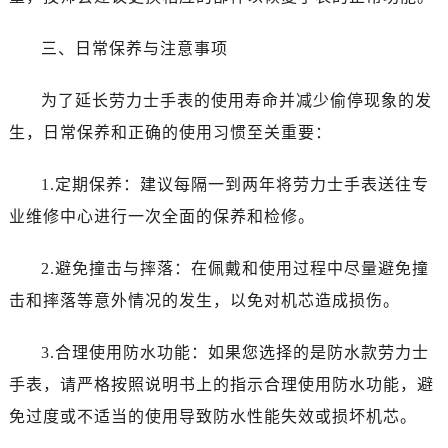
吉林省白城市洮北区明仁南街劳力士售后服务中心（需提前预约）
吉林省白山市浑江区浑江大街劳力士售后服务中心（需提前预约）
三、日常保养与注意事项
吉林省吉林市船营区河南街劳力士售后服务中心（需提前预约）
吉林省辽源市龙山区人民大街劳力士售后服务中心（需提前预约）
为了延长劳力士手表的使用寿命并减少偷停现象的发
吉林省梅河口市新华街道梅河大街劳力士售后服务中心（需提前预约）
生，日常保养和正确的使用习惯至关重要：
吉林省四平市铁东区紫气大路与南九经街交汇处劳力士售后服务中心（需提前预约）
吉林省松原市宁江区五环大街劳力士售后服务中心（需提前预约）
1.定期保养：建议每隔一到两年将劳力士手表送往专
吉林省通化市东昌区环通乡江南大街劳力士售后服务中心（需提前预约）
业维修中心进行一次全面的保养和检修。
吉林省延边市延吉市解放路劳力士售后服务中心（需提前预约）
辽宁省鞍山市铁东区站前街劳力士售后服务中心（需提前预约）
2.避免撞击与摔落：在佩戴和使用过程中尽量避免撞
辽宁省本溪市平山区胜利路劳力士售后服务中心（需提前预约）
击和摔落等意外情况的发生，以免对机芯造成损伤。
辽宁省朝阳市双塔区新华路劳力士售后服务中心（需提前预约）
辽宁省丹东市振兴区七经街劳力士售后服务中心（需提前预约）
3.合理使用防水功能：如果您选择的是防水款劳力士
辽宁省抚顺市新抚区东一路劳力士售后服务中心（需提前预约）
手表，请严格按照说明书上的指示合理使用防水功能，避
辽宁省阜新市海州区解放大街劳力士售后服务中心（需提前预约）
免过度或不适当的使用导致防水性能失效或损坏机芯。
辽宁省葫芦岛市连山区中央路劳力士售后服务中心（需提前预约）