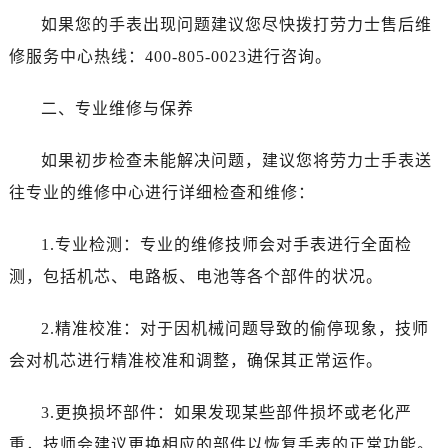
石家庄市长安区中山东路39号勒泰中心写字楼B座13层07室（需提前预约）
如果您的手表出现问题建议您尽快拨打劳力士售后维
西安市碑林区南关正街88号华侨城长安国际中心E座6楼10室（需提前预约）
修服务中心热线：400-805-0023进行咨询。
海口市龙华区金贸东路5号海口华润大厦B座17层1707室（需提前预约）
唐山市路南区新华东道100号万达广场写字楼A座10层1002室（需提前预约）
二、专业维修与保养
台州市椒江区东海大道1800号腾达中心东1幢20楼2002室（需提前预约）
黑龙江省大庆市萨尔图区会战大街劳力士售后服务中心（需提前预约）
如果初步检查未能解决问题，建议您将劳力士手表送
黑龙江省鹤岗市向阳区红军路劳力士售后服务中心（需提前预约）
往专业的维修中心进行详细检查和维修：
黑龙江省黑河市爱辉区中央街劳力士售后服务中心（需提前预约）
黑龙江省鸡西市鸡冠区红军路劳力士售后服务中心（需提前预约）
1.专业检测：专业的维修技师会对手表进行全面检
黑龙江省佳木斯市向阳区长安路劳力士售后服务中心（需提前预约）
测，包括机芯、电路板、电池等各个部件的状况。
黑龙江省牡丹江市东安区太平路劳力士售后服务中心（需提前预约）
黑龙江省七台河市桃山区大同街劳力士售后服务中心（需提前预约）
2.精准校准：对于因机械问题导致的偷停现象，技师
黑龙江省齐齐哈尔市龙沙区龙华路劳力士售后服务中心（需提前预约）
会对机芯进行精准校准和调整，确保其正常运作。
黑龙江省双鸭山市尖山区新兴大街劳力士售后服务中心（需提前预约）
黑龙江省绥化市北林区新华街与康庄路交叉口劳力士售后服务中心（需提前预约）
3.更换损坏部件：如果发现某些部件损坏或老化严
黑龙江省伊春市伊美区通河路劳力士售后服务中心（需提前预约）
重，技师会建议更换相应的部件以恢复手表的正常功能。