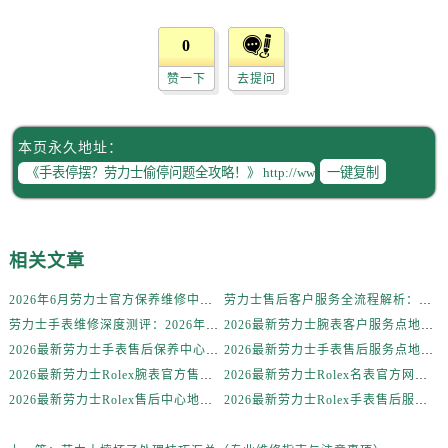
内蒙古自治区通辽市科尔沁区明仁大街劳力士售后服务中心（需提前预约）
内蒙古自治区乌海市海勃湾区人民南路劳力士售后服务中心（需提前预约）
0
内蒙古自治区乌兰察布市集宁区恩和大街劳力士售后服务中心（需提前预约）
赞一下
去提问
内蒙古自治区锡林郭勒盟市锡林浩特市光明街与额尔敦路交叉口劳力士售后服务中心（需提前预约）
内蒙古自治区兴安盟市乌兰浩特市兴安大街劳力士售后服务中心（需提前预约）
山西省大同市平城区迎宾街劳力士售后服务中心（需提前预约）
本页永久地址：
一键复制
山西省晋城市城区黄华街劳力士售后服务中心（需提前预约）
山西省晋中市榆次区顺城街劳力士售后服务中心（需提前预约）
山西省临汾市尧都区解放路劳力士售后服务中心（需提前预约）
相关文章
山西省吕梁市离石区永宁中路与建设街交叉口劳力士售后服务中心（需提前预约）
山西省朔州市朔城区怡西路与鄯阳西街交汇处劳力士售后服务中心（需提前预约）
2026年6月劳力士官方保养维修中心搬迁及新开网点补充最终告知文件
劳力士售后客户服务全流程解析：官方电话与全国服务网点布局（2026年6月最新更新）
山西省忻州市忻府区和平东街与七一南路交叉口劳力士售后服务中心（需提前预约）
劳力士手表维修深度测评：2026年6月最新官方售后服务网点全盘点
2026最新劳力士腕表客户服务点地址考察报告
山西省阳泉市郊区平阳东街与新城大道交叉口劳力士售后服务中心（需提前预约）
2026最新劳力士手表售后保养中心地址考察报告
2026最新劳力士手表售后服务点地址实地探访报告
山西省运城市盐湖区河东街劳力士售后服务中心（需提前预约）
2026最新劳力士Rolex腕表官方售后维修服务点地址实地探访报告
2026最新劳力士Rolex名表官方网点地址调研报告
山西省长治市潞州区英雄中路劳力士售后服务中心（需提前预约）
2026最新劳力士Rolex售后中心地址考察报告
2026最新劳力士Rolex手表售后服务中心地址调研报告
山西省太原市迎泽区迎泽街道解放路15号亨得利名表维修授权店3楼劳力士售后服务中心（需提前预约）