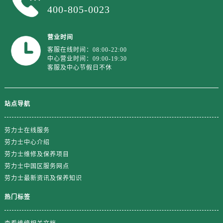
广东省江门市蓬江区广场西路劳力士售后服务中心（需提前预约）
400-805-0023
广东省揭阳市榕城进贤门步行街劳力士售后服务中心（需提前预约）
广东省茂名市电白区水东街道迎宾大道劳力士售后服务中心（需提前预约）
营业时间
广东省梅州市梅江区金燕大道劳力士售后服务中心（需提前预约）
客服在线时间：08:00-22:00
中心营业时间：09:00-19:30
广东省清远市清城区湖西路劳力士售后服务中心（需提前预约）
客服及中心节假日不休
广东省汕头市龙湖区长平路劳力士售后服务中心（需提前预约）
广东省汕尾市城区香洲街道园林社区翠园街劳力士售后服务中心（需提前预约）
广东省韶关市武江区芙蓉新区与老城中心交汇处劳力士售后服务中心（需提前预约）
站点导航
广东省深圳市罗湖区深南东路5001号华润大厦17层1701室劳力士售后服务中心（需提前预约）
广东省阳江市江城区东风一路劳力士售后服务中心（需提前预约）
劳力士在线服务
劳力士中心介绍
广东省云浮市云城区金山路劳力士售后服务中心（需提前预约）
劳力士维修及保养项目
广东省湛江市赤坎区观海北路劳力士售后服务中心（需提前预约）
劳力士中国区服务网点
广东省肇庆市端州区信安大道与砚都大道交汇处劳力士售后服务中心（需提前预约）
劳力士最新资讯及保养知识
广西壮族自治区百色市右江区中山二路劳力士售后服务中心（需提前预约）
热门标签
广西壮族自治区北海市海城区北京路劳力士售后服务中心（需提前预约）
广西壮族自治区崇左市江州区石景林街道友谊大道与丽川路交汇处劳力士售后服务中心（需提前预约）