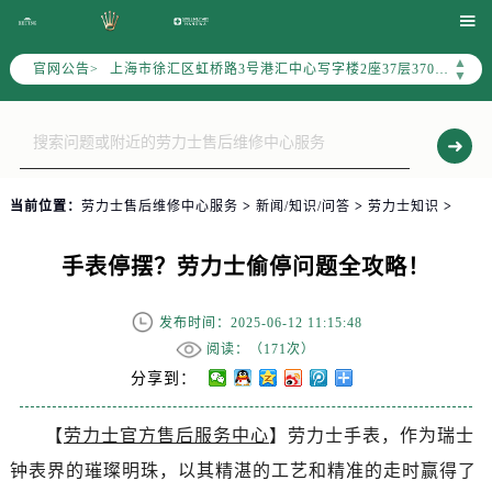
北京市朝阳区建国门外大街甲6号华熙国际中心写字楼D座11层1102室（需提前预约）

天津市和平区赤峰道136号天津国际金融中心写字楼26层2603室（需提前预约）
▲
官网公告>
上海市徐汇区虹桥路3号港汇中心写字楼2座37层3705室（需提前预约）
▼
上海市黄浦区南京东路299号宏伊国际广场写字楼8层806室（需提前预约）
南京市秦淮区中山南路1号（新街口）南京中心写字楼22层C1-1室（需提前预约）
常州市新北区龙锦路1590号现代传媒中心写字楼5号楼10层1008室（需提前预约）
徐州市鼓楼区淮海东路29号苏宁广场IFC国际金融中心写字楼35层3508室（需提前预约）
当前位置：
劳力士售后维修中心服务
>
新闻/知识/问答
>
劳力士知识
>
扬州市邗江区国展路29号星耀天地写字楼1号楼18层1803室（需提前预约）
盐城市盐都区世纪大道5号盐城金融城写字楼1号楼16层1604室（需提前预约）
手表停摆？劳力士偷停问题全攻略！
泰州市海陵区永定东路399号置地商务中心东塔写字楼（华润万象城）17层1706室（需提前预约）
宁波市江北区大闸南路500号来福士广场办公楼20层2009室（需提前预约）
发布时间：2025-06-12 11:15:48
杭州市上城区钱江路1366号华润大厦写字楼A座5层503-5室（需提前预约）
阅读：（
171次）
金华市金东区东市南街777号金华万达广场写字楼4号楼22层2209室（需提前预约）
分享到：
绍兴市越城区胜利东路379号世茂天际中心写字楼8层805室（需提前预约）
【
劳力士官方售后服务中心
】劳力士手表，作为瑞士
嘉兴市南湖区广益路705号嘉兴世界贸易中心写字楼A座13层1304室（需提前预约）
钟表界的璀璨明珠，以其精湛的工艺和精准的走时赢得了
南昌市红谷滩新区红谷中大道998号绿地双子塔（中央广场）A1座办公楼14层07室（需提前预约）