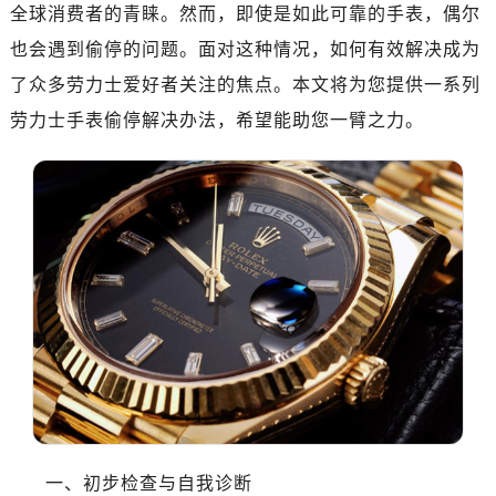
济南市历下区经十路11111号华润中心写字楼（万象城）15层1508室（需提前预约）
全球消费者的青睐。然而，即使是如此可靠的手表，偶尔
广州市天河区天河路230号万菱汇国际中心写字楼A塔7层704室（需提前预约）
也会遇到偷停的问题。面对这种情况，如何有效解决成为
广州市越秀区环市东路371-375号世界贸易中心大厦南塔写字楼15层07室（需提前预约）
了众多劳力士爱好者关注的焦点。本文将为您提供一系列
深圳市罗湖区深南东路5001号华润大厦写字楼17层1701室（需提前预约）
劳力士手表偷停解决办法，希望能助您一臂之力。
惠州市惠城区江北文昌一路7号华贸大厦写字楼1座30层05室（需提前预约）
厦门市思明区湖滨东路95号华润大厦写字楼B座11层1104室（需提前预约）
福州市晋安区横屿路9号东二环泰禾中心写字楼2号楼5层509室（需提前预约）
成都市锦江区人民东路6号SAC东原中心写字楼24层2406B室（需提前预约）
重庆市江北区观音桥步行街2号融恒时代广场写字楼9层902室（需提前预约）
长沙市芙蓉区定王台街道建湘路393号世茂环球金融中心写字楼（芙蓉广场）10层13室（需提前预约）
郑州市二七区铭功路10号华润大厦写字楼29层2905室（需提前预约）
太原市迎泽区解放路15号亨得利名表服务中心（品牌授权店）3层整层（需提前预约）
沈阳市沈河区中街路137号亨得利名表服务中心（品牌授权店）1层整层（需提前预约）
沈阳市沈河区中街路83号亨得利名表服务中心（品牌授权店）1层整层（需提前预约）
乌鲁木齐市天山区红山路26号时代广场（CCMALL）C座17层17-B（需提前预约）
温州市鹿城区锦绣路1067号置信广场10层1015室（需提前预约）
一、初步检查与自我诊断