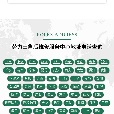
山东省临沂市兰山区解放路劳力士售后服务中心（需提前预约）
山东省日照市东港区烟台路劳力士售后服务中心（需提前预约）
山东省泰安市泰山区财源街道泰山大街劳力士售后服务中心（需提前预约）
山东省威海市环翠区新威海路89号振华商厦一楼名表维修劳力士售后服务中心（需提前预约）
山东省潍坊市奎文区东风东街劳力士售后服务中心（需提前预约）
ROLEX ADDRESS
山东省枣庄市滕州市北辛路与善国路交叉口劳力士售后服务中心（需提前预约）
山东省淄博市张店区金晶大道劳力士售后服务中心（需提前预约）
劳力士售后维修服务中心地址电话查询
上海市黄浦区南京东路299号宏伊国际广场写字楼8层806室劳力士售后服务中心（需提前预约）
上海市徐汇区虹桥路3号港汇中心2座37层3705室劳力士售后服务中心（需提前预约）
北京
上海
广州
深圳
天津
成都
重庆
南京
郑州
浙江省杭州市上城区钱江路1366号华润大厦A座5层503-5室劳力士售后服务中心（需提前预约）
长沙
杭州
宁波
厦门
武汉
西安
大连
福州
贵阳
浙江省湖州市吴兴区劳动路劳力士售后服务中心（需提前预约）
哈尔滨
合肥
济南
昆明
南昌
南宁
青岛
沈阳
浙江省嘉兴市南湖区广益路705号嘉兴世界贸易中心A座13层1304室劳力士售后服务中心（需提前预约）
石家庄
苏州
长春
河北
太原
保定
唐山
邯郸
浙江省金华市金东区东市南街777号金华万达广场4号楼22楼2209室劳力士售后服务中心（需提前预约）
浙江省丽水市莲都区解放街劳力士售后服务中心（需提前预约）
廊坊
昆山
广西
佛山
东莞
中山
德阳
绵阳
浙江省宁波市江北区大闸南路500号来福士广场办公楼20层2009室劳力士售后服务中心（需提前预约）
齐齐哈尔
呼和浩特
吉林
无锡
芜湖
珠海
汕头
三亚
浙江省衢州市柯城区上街劳力士售后服务中心（需提前预约）
海口
赣州
漳州
拉萨
青海
新疆
兰州
银川