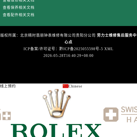
查看维修相关文档
广西壮族自治区防城港市港口区金花茶大道劳力士售后服务中心（需提前预约）
查看保养相关文档
广西壮族自治区贵港市港北区港城街道布山大道与仙衣路交叉口劳力士售后服务中心（需提前预约）
查看配件相关文档
广西壮族自治区桂林市秀峰区红岭路劳力士售后服务中心（需提前预约）
广西壮族自治区河池市金城江区金城江街道朝阳路劳力士售后服务中心（需提前预约）
版权所属：北京精时翡丽钟表维修有限公司贵阳分公司
劳力士维修售后服务中
广西壮族自治区贺州市八步区城东街道灵峰南路劳力士售后服务中心（需提前预约）
心点
广西壮族自治区来宾市兴宾区桂中大道劳力士售后服务中心（需提前预约）
ICP备案/许可证号：黔ICP备2025055598号-5
XML
广西壮族自治区柳州市城中区中山中路劳力士售后服务中心（需提前预约）
2026-05-28T16:40:29+08:00
广西壮族自治区钦州市钦南区金海湾东大街劳力士售后服务中心（需提前预约）
广西壮族自治区梧州市万秀区龙湖镇高旺路劳力士售后服务中心（需提前预约）
广西壮族自治区玉林市玉州区金玉路劳力士售后服务中心（需提前预约）
线上预约
Chinese
关闭
海南省儋州市儋州市那大镇兰洋北路劳力士售后服务中心（需提前预约）
海南省东方市八所镇解放西路劳力士售后服务中心（需提前预约）
海南省琼海市嘉积镇东风路劳力士售后服务中心（需提前预约）
海南省三沙市西沙区西沙群岛永兴岛北京路劳力士售后服务中心（需提前预约）
海南省三亚市吉阳区迎宾路劳力士售后服务中心（需提前预约）
海南省万宁市万城镇解放路劳力士售后服务中心（需提前预约）