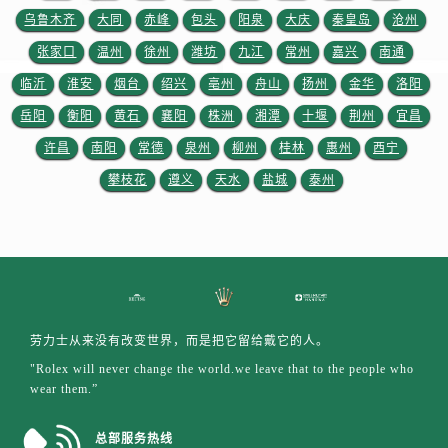
浙江省绍兴市越城区胜利东路379号世茂天际中心写字楼8层805室劳力士售后服务中心（需提前预约）
乌鲁木齐
大同
赤峰
包头
阳泉
大庆
秦皇岛
沧州
浙江省舟山市定海区解放东路劳力士售后服务中心（需提前预约）
张家口
温州
徐州
潍坊
九江
常州
嘉兴
南通
澳门特别行政区大堂区议事亭前地（新马路）劳力士售后服务中心（需提前预约）
临沂
淮安
烟台
绍兴
亳州
舟山
扬州
金华
洛阳
澳门特别行政区风顺堂区南湾大马路劳力士售后服务中心（需提前预约）
岳阳
衡阳
黄石
襄阳
株洲
湘潭
十堰
荆州
宜昌
澳门特别行政区花地玛堂区关闸广场劳力士售后服务中心（需提前预约）
澳门特别行政区花王堂区大三巴商圈劳力士售后服务中心（需提前预约）
许昌
南阳
常德
泉州
柳州
桂林
惠州
西宁
澳门特别行政区嘉模堂区官也街劳力士售后服务中心（需提前预约）
攀枝花
遵义
天水
盐城
泰州
澳门省路氹城市金光大道劳力士售后服务中心（需提前预约）
澳门特别行政区望德堂区塔石广场劳力士售后服务中心（需提前预约）
福建省福州市晋安区竹屿路6号东二环泰禾广场2号楼5层509室劳力士售后服务中心（需提前预约）
福建省厦门市思明区湖滨东路95号万象城华润大厦B座11层1104室劳力士售后服务中心（需提前预约）
广东省潮州市潮安区新风路与潮汕路交汇处劳力士售后服务中心（需提前预约）
劳力士从来没有改变世界，而是把它留给戴它的人。
广东省广州市天河区天河路230号万菱汇国际中心A塔7层704室劳力士售后服务中心（需提前预约）
"Rolex will never change the world.we leave that to the people who
广东省广州市越秀区环市东路371-375号世界贸易中心大厦南塔15层1507室劳力士售后服务中心（需提前预约）
wear them.”
广东省河源市源城区越王大道劳力士售后服务中心（需提前预约）
广东省惠州市惠城区江北文昌一路7号华贸大厦1座30层3005室劳力士售后服务中心（需提前预约）
总部服务热线