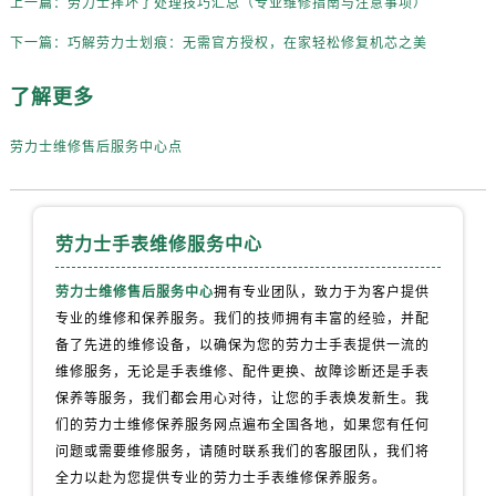
上一篇：
劳力士摔坏了处理技巧汇总（专业维修指南与注意事项）
天津市和平区赤峰道136号天津国际金融中心26层2603室劳力士售后服务中心（需提前预约）
安徽省安庆市迎江区人民路劳力士售后服务中心（需提前预约）
下一篇：
巧解劳力士划痕：无需官方授权，在家轻松修复机芯之美
安徽省蚌埠市蚌山区淮河路劳力士售后服务中心（需提前预约）
了解更多
安徽省亳州市谯城区魏武大道劳力士售后服务中心（需提前预约）
安徽省池州市贵池区长江路劳力士售后服务中心（需提前预约）
劳力士维修售后服务中心点
安徽省滁州市琅琊区南谯北路劳力士售后服务中心（需提前预约）
安徽省阜阳市颍州区颍州北路劳力士售后服务中心（需提前预约）
安徽省淮北市相山区淮海路劳力士售后服务中心（需提前预约）
劳力士手表维修服务中心
安徽省淮南市田家庵区国庆中路劳力士售后服务中心（需提前预约）
安徽省黄山市屯溪区黄山西路劳力士售后服务中心（需提前预约）
劳力士维修售后服务中心
拥有专业团队，致力于为客户提供
安徽省六安市金安区解放中路劳力士售后服务中心（需提前预约）
专业的维修和保养服务。我们的技师拥有丰富的经验，并配
备了先进的维修设备，以确保为您的劳力士手表提供一流的
安徽省马鞍山市雨山区湖南西路劳力士售后服务中心（需提前预约）
维修服务，无论是手表维修、配件更换、故障诊断还是手表
安徽省宿州市埇桥区人民中路劳力士售后服务中心（需提前预约）
保养等服务，我们都会用心对待，让您的手表焕发新生。我
安徽省铜陵市铜官区石城大道劳力士售后服务中心（需提前预约）
们的劳力士维修保养服务网点遍布全国各地，如果您有任何
安徽省芜湖市镜湖区中山路步行街劳力士售后服务中心（需提前预约）
问题或需要维修服务，请随时联系我们的客服团队，我们将
安徽省宣城市宣州区叠嶂西路劳力士售后服务中心（需提前预约）
全力以赴为您提供专业的劳力士手表维修保养服务。