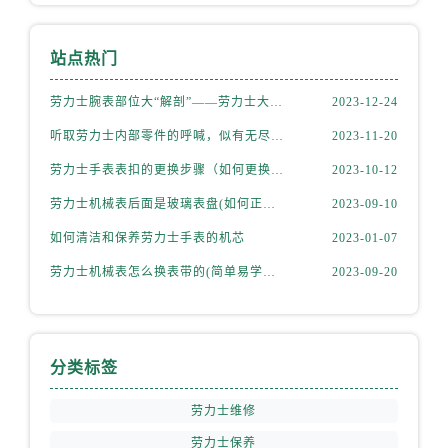
山东省济宁市任城区太白楼路劳力士售后服务中心（需提前预约）
山东省莱芜市文化南路8号银座商城名表维修一楼名表维修劳力士售后服务中心（需提前预约）
站点热门
山东省临沂市兰山区解放路劳力士售后服务中心（需提前预约）
山东省日照市东港区烟台路劳力士售后服务中心（需提前预约）
劳力士腕表部位大“解剖”——劳力士大讲堂开课啦！
2023-12-24
山东省泰安市泰山区财源街道泰山大街劳力士售后服务中心（需提前预约）
听取劳力士内部零件的呼喊，似有无尽的故事等待我们去探索
2023-11-20
山东省威海市环翠区新威海路89号振华商厦一楼名表维修劳力士售后服务中心（需提前预约）
劳力士手表表扣的更换步骤（如何更换手表的表扣）
2023-10-12
山东省潍坊市奎文区东风东街劳力士售后服务中心（需提前预约）
山东省枣庄市滕州市北辛路与善国路交叉口劳力士售后服务中心（需提前预约）
劳力士机械表后面是玻璃表盘(如何正确清洁和保养)
2023-09-10
山东省淄博市张店区金晶大道劳力士售后服务中心（需提前预约）
如何清洁和保养劳力士手表的机芯
2023-01-07
上海市黄浦区南京东路299号宏伊国际广场写字楼8层806室劳力士售后服务中心（需提前预约）
劳力士机械表怎么换表带的(简单易学的步骤)
2023-09-20
上海市徐汇区虹桥路3号港汇中心2座37层3705室劳力士售后服务中心（需提前预约）
浙江省杭州市上城区钱江路1366号华润大厦A座5层503-5室劳力士售后服务中心（需提前预约）
浙江省湖州市吴兴区劳动路劳力士售后服务中心（需提前预约）
分类标签
浙江省嘉兴市南湖区广益路705号嘉兴世界贸易中心A座13层1304室劳力士售后服务中心（需提前预约）
浙江省金华市金东区东市南街777号金华万达广场4号楼22楼2209室劳力士售后服务中心（需提前预约）
劳力士维修
浙江省丽水市莲都区解放街劳力士售后服务中心（需提前预约）
劳力士保养