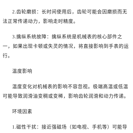
贵阳市南明区都司高架桥路33号亨特国际金融中心14楼14D（需提前预约）
昆明市盘龙区北京路928号同德昆明广场写字楼10层06室（需提前预约）
2.齿轮磨损：长时间使用后，齿轮可能会因磨损而无
石家庄市长安区中山东路39号勒泰中心写字楼B座13层07室（需提前预约）
法正常传递动力，影响走时精度。
西安市碑林区南关正街88号华侨城长安国际中心E座6楼10室（需提前预约）
海口市龙华区金贸东路5号海口华润大厦B座17层1707室（需提前预约）
3.擒纵系统故障：擒纵系统是机械表的核心部件之
唐山市路南区新华东道100号万达广场写字楼A座10层1002室（需提前预约）
一，如果出现卡顿或失灵的情况，将直接影响到手表的运
台州市椒江区东海大道1800号腾达中心东1幢20楼2002室（需提前预约）
行。
黑龙江省大庆市萨尔图区会战大街劳力士售后服务中心（需提前预约）
黑龙江省鹤岗市向阳区红军路劳力士售后服务中心（需提前预约）
温度影响
黑龙江省黑河市爱辉区中央街劳力士售后服务中心（需提前预约）
黑龙江省鸡西市鸡冠区红军路劳力士售后服务中心（需提前预约）
温度变化对机械表的影响不容忽视。极端高温或低温
黑龙江省佳木斯市向阳区长安路劳力士售后服务中心（需提前预约）
可能导致润滑油变稠或变稀，影响齿轮润滑和动力传递。
黑龙江省牡丹江市东安区太平路劳力士售后服务中心（需提前预约）
黑龙江省七台河市桃山区大同街劳力士售后服务中心（需提前预约）
环境因素
黑龙江省齐齐哈尔市龙沙区龙华路劳力士售后服务中心（需提前预约）
1.磁性干扰：接近强磁场（如电视、手机等）可能导
黑龙江省双鸭山市尖山区新兴大街劳力士售后服务中心（需提前预约）