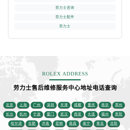
浙江省宁波市江北区大闸南路500号来福士广场办公楼20层2009室劳力士售后服务中心（需提前预约）
劳力士咨询
浙江省衢州市柯城区上街劳力士售后服务中心（需提前预约）
劳力士配件
浙江省绍兴市越城区胜利东路379号世茂天际中心写字楼8层805室劳力士售后服务中心（需提前预约）
劳力士
浙江省舟山市定海区解放东路劳力士售后服务中心（需提前预约）
澳门特别行政区大堂区议事亭前地（新马路）劳力士售后服务中心（需提前预约）
澳门特别行政区风顺堂区南湾大马路劳力士售后服务中心（需提前预约）
澳门特别行政区花地玛堂区关闸广场劳力士售后服务中心（需提前预约）
澳门特别行政区花王堂区大三巴商圈劳力士售后服务中心（需提前预约）
澳门特别行政区嘉模堂区官也街劳力士售后服务中心（需提前预约）
ROLEX ADDRESS
澳门省路氹城市金光大道劳力士售后服务中心（需提前预约）
澳门特别行政区望德堂区塔石广场劳力士售后服务中心（需提前预约）
劳力士售后维修服务中心地址电话查询
福建省福州市晋安区竹屿路6号东二环泰禾广场2号楼5层509室劳力士售后服务中心（需提前预约）
福建省厦门市思明区湖滨东路95号万象城华润大厦B座11层1104室劳力士售后服务中心（需提前预约）
北京
上海
广州
深圳
天津
成都
重庆
南京
郑州
广东省潮州市潮安区新风路与潮汕路交汇处劳力士售后服务中心（需提前预约）
长沙
杭州
宁波
厦门
武汉
西安
大连
福州
贵阳
广东省广州市天河区天河路230号万菱汇国际中心A塔7层704室劳力士售后服务中心（需提前预约）
哈尔滨
合肥
济南
昆明
南昌
南宁
青岛
沈阳
广东省广州市越秀区环市东路371-375号世界贸易中心大厦南塔15层1507室劳力士售后服务中心（需提前预约）