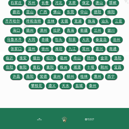
广东省河源市源城区越王大道劳力士售后服务中心（需提前预约）
石家庄
苏州
长春
河北
太原
保定
唐山
邯郸
广东省惠州市惠城区江北文昌一路7号华贸大厦1座30层3005室劳力士售后服务中心（需提前预约）
廊坊
昆山
广西
佛山
东莞
中山
德阳
绵阳
广东省江门市蓬江区广场西路劳力士售后服务中心（需提前预约）
齐齐哈尔
呼和浩特
吉林
无锡
芜湖
珠海
汕头
三亚
广东省揭阳市榕城进贤门步行街劳力士售后服务中心（需提前预约）
海口
赣州
漳州
拉萨
青海
新疆
兰州
银川
广东省茂名市电白区水东街道迎宾大道劳力士售后服务中心（需提前预约）
乌鲁木齐
大同
赤峰
包头
阳泉
大庆
秦皇岛
沧州
广东省梅州市梅江区金燕大道劳力士售后服务中心（需提前预约）
张家口
温州
徐州
潍坊
九江
常州
嘉兴
南通
广东省清远市清城区湖西路劳力士售后服务中心（需提前预约）
临沂
淮安
烟台
绍兴
亳州
舟山
扬州
金华
洛阳
广东省汕头市龙湖区长平路劳力士售后服务中心（需提前预约）
广东省汕尾市城区香洲街道园林社区翠园街劳力士售后服务中心（需提前预约）
岳阳
衡阳
黄石
襄阳
株洲
湘潭
十堰
荆州
宜昌
广东省韶关市武江区芙蓉新区与老城中心交汇处劳力士售后服务中心（需提前预约）
许昌
南阳
常德
泉州
柳州
桂林
惠州
西宁
广东省深圳市罗湖区深南东路5001号华润大厦17层1701室劳力士售后服务中心（需提前预约）
攀枝花
遵义
天水
盐城
泰州
广东省阳江市江城区东风一路劳力士售后服务中心（需提前预约）
广东省云浮市云城区金山路劳力士售后服务中心（需提前预约）
广东省湛江市赤坎区观海北路劳力士售后服务中心（需提前预约）
广东省肇庆市端州区信安大道与砚都大道交汇处劳力士售后服务中心（需提前预约）
广西壮族自治区百色市右江区中山二路劳力士售后服务中心（需提前预约）