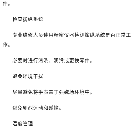
辽宁省阜新市海州区解放大街劳力士售后服务中心（需提前预约）
件。
辽宁省葫芦岛市连山区中央路劳力士售后服务中心（需提前预约）
检查擒纵系统
辽宁省锦州市古塔区中央大街劳力士售后服务中心（需提前预约）
辽宁省辽阳市白塔区新运大街劳力士售后服务中心（需提前预约）
专业维修人员使用精密仪器检测擒纵系统是否正常工
辽宁省盘锦市兴隆台区石油大街劳力士售后服务中心（需提前预约）
作。
辽宁省铁岭市银州区南马路劳力士售后服务中心（需提前预约）
辽宁省营口市站前区市府路与渤海大街交叉口劳力士售后服务中心（需提前预约）
必要时进行清洗、润滑或更换零件。
辽宁省沈阳市沈河区中街路137号亨得利名表维修授权店1楼劳力士售后服务中心（需提前预约）
辽宁省沈阳市沈河区中街路83号亨得利名表维修授权店1楼劳力士售后服务中心（需提前预约）
避免环境干扰
北京市朝阳区建国门外大街甲6号华熙国际中心D座11层1102室劳力士售后服务中心（需提前预约）
北京市东城区东长安街1号王府井东方广场W3座6层602室劳力士售后服务中心（需提前预约）
尽量避免将手表置于强磁场环境中。
河北省保定市竞秀区朝阳北大街北国先天下劳力士售后服务中心（需提前预约）
内蒙古自治区阿拉善盟市左旗土尔扈特大街劳力士售后服务中心（需提前预约）
避免剧烈运动和碰撞。
内蒙古自治区巴彦淖尔市临河区新华街劳力士售后服务中心（需提前预约）
内蒙古自治区包头市青山区幸福路甲3号王府井百货名表维修劳力士售后服务中心（需提前预约）
温度管理
内蒙古自治区赤峰市红山区哈达街劳力士售后服务中心（需提前预约）