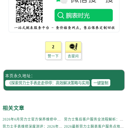
山西省长治市潞州区英雄中路劳力士售后服务中心（需提前预约）
山西省太原市迎泽区迎泽街道解放路15号亨得利名表维修授权店3楼劳力士售后服务中心（需提前预约）
天津市和平区赤峰道136号天津国际金融中心26层2603室劳力士售后服务中心（需提前预约）
安徽省安庆市迎江区人民路劳力士售后服务中心（需提前预约）
安徽省蚌埠市蚌山区淮河路劳力士售后服务中心（需提前预约）
安徽省亳州市谯城区魏武大道劳力士售后服务中心（需提前预约）
预约入口
关闭
2
安徽省池州市贵池区长江路劳力士售后服务中心（需提前预约）
赞一下
去提问
安徽省滁州市琅琊区南谯北路劳力士售后服务中心（需提前预约）
安徽省阜阳市颍州区颍州北路劳力士售后服务中心（需提前预约）
立即预约
安徽省淮北市相山区淮海路劳力士售后服务中心（需提前预约）
本页永久地址：
提前预约免排队，到店即享服务
安徽省淮南市田家庵区国庆中路劳力士售后服务中心（需提前预约）
一键复制
预约时间有变无需取消，可随时重新预约
安徽省黄山市屯溪区黄山西路劳力士售后服务中心（需提前预约）
安徽省六安市金安区解放中路劳力士售后服务中心（需提前预约）
安徽省马鞍山市雨山区湖南西路劳力士售后服务中心（需提前预约）
相关文章
安徽省宿州市埇桥区人民中路劳力士售后服务中心（需提前预约）
2026年6月劳力士官方保养维修中心搬迁及新开网点补充最终告知文件
劳力士售后客户服务全流程解析：官方电话与全国服务网点布局（2026年6月最新更新）
安徽省铜陵市铜官区石城大道劳力士售后服务中心（需提前预约）
劳力士手表维修深度测评：2026年6月最新官方售后服务网点全盘点
2026最新劳力士腕表客户服务点地址考察报告