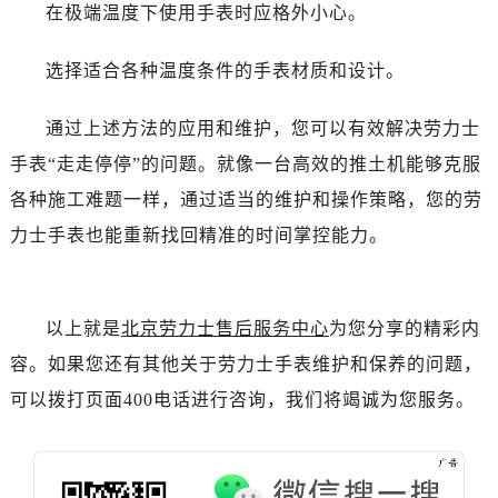
内蒙古自治区鄂尔多斯市东胜区伊金霍洛街劳力士售后服务中心（需提前预约）
在极端温度下使用手表时应格外小心。
内蒙古自治区呼伦贝尔市海拉尔区中央街劳力士售后服务中心（需提前预约）
选择适合各种温度条件的手表材质和设计。
内蒙古自治区通辽市科尔沁区明仁大街劳力士售后服务中心（需提前预约）
内蒙古自治区乌海市海勃湾区人民南路劳力士售后服务中心（需提前预约）
通过上述方法的应用和维护，您可以有效解决劳力士
内蒙古自治区乌兰察布市集宁区恩和大街劳力士售后服务中心（需提前预约）
手表“走走停停”的问题。就像一台高效的推土机能够克服
内蒙古自治区锡林郭勒盟市锡林浩特市光明街与额尔敦路交叉口劳力士售后服务中心（需提前预约）
内蒙古自治区兴安盟市乌兰浩特市兴安大街劳力士售后服务中心（需提前预约）
各种施工难题一样，通过适当的维护和操作策略，您的劳
山西省大同市平城区迎宾街劳力士售后服务中心（需提前预约）
力士手表也能重新找回精准的时间掌控能力。
山西省晋城市城区黄华街劳力士售后服务中心（需提前预约）
山西省晋中市榆次区顺城街劳力士售后服务中心（需提前预约）
山西省临汾市尧都区解放路劳力士售后服务中心（需提前预约）
以上就是
北京劳力士售后服务中心
为您分享的精彩内
山西省吕梁市离石区永宁中路与建设街交叉口劳力士售后服务中心（需提前预约）
容。如果您还有其他关于劳力士手表维护和保养的问题，
山西省朔州市朔城区怡西路与鄯阳西街交汇处劳力士售后服务中心（需提前预约）
可以拨打页面400电话进行咨询，我们将竭诚为您服务。
山西省忻州市忻府区和平东街与七一南路交叉口劳力士售后服务中心（需提前预约）
山西省阳泉市郊区平阳东街与新城大道交叉口劳力士售后服务中心（需提前预约）
山西省运城市盐湖区河东街劳力士售后服务中心（需提前预约）