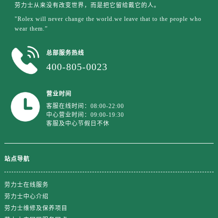
广西壮族自治区北海市海城区北京路劳力士售后服务中心（需提前预约）
劳力士从来没有改变世界，而是把它留给戴它的人。
广西壮族自治区崇左市江州区石景林街道友谊大道与丽川路交汇处劳力士售后服务中心（需提前预约）
"Rolex will never change the world.we leave that to the people who
wear them.”
广西壮族自治区防城港市港口区金花茶大道劳力士售后服务中心（需提前预约）
广西壮族自治区贵港市港北区港城街道布山大道与仙衣路交叉口劳力士售后服务中心（需提前预约）
总部服务热线
广西壮族自治区桂林市秀峰区红岭路劳力士售后服务中心（需提前预约）
400-805-0023
广西壮族自治区河池市金城江区金城江街道朝阳路劳力士售后服务中心（需提前预约）
广西壮族自治区贺州市八步区城东街道灵峰南路劳力士售后服务中心（需提前预约）
营业时间
广西壮族自治区来宾市兴宾区桂中大道劳力士售后服务中心（需提前预约）
客服在线时间：08:00-22:00
广西壮族自治区柳州市城中区中山中路劳力士售后服务中心（需提前预约）
中心营业时间：09:00-19:30
客服及中心节假日不休
广西壮族自治区钦州市钦南区金海湾东大街劳力士售后服务中心（需提前预约）
广西壮族自治区梧州市万秀区龙湖镇高旺路劳力士售后服务中心（需提前预约）
广西壮族自治区玉林市玉州区金玉路劳力士售后服务中心（需提前预约）
站点导航
海南省儋州市儋州市那大镇兰洋北路劳力士售后服务中心（需提前预约）
海南省东方市八所镇解放西路劳力士售后服务中心（需提前预约）
劳力士在线服务
海南省琼海市嘉积镇东风路劳力士售后服务中心（需提前预约）
劳力士中心介绍
海南省三沙市西沙区西沙群岛永兴岛北京路劳力士售后服务中心（需提前预约）
劳力士维修及保养项目