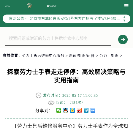
2026年6月劳力士售后服务中心最新网点地址：

北京市东城区东长安街1号东方广场写字楼W3座6层602室（需提前预约）
▲
官网公告>
北京市朝阳区建国门外大街甲6号华熙国际中心写字楼D座11层1102室（需提前预约）
▼
天津市和平区赤峰道136号天津国际金融中心写字楼26层2603室（需提前预约）
上海市徐汇区虹桥路3号港汇中心写字楼2座37层3705室（需提前预约）
上海市黄浦区南京东路299号宏伊国际广场写字楼8层806室（需提前预约）
南京市秦淮区中山南路1号（新街口）南京中心写字楼22层C1-1室（需提前预约）
当前位置：
劳力士售后维修中心服务
>
新闻/知识/问答
>
劳力士知识
>
常州市新北区龙锦路1590号现代传媒中心写字楼5号楼10层1008室（需提前预约）
徐州市鼓楼区淮海东路29号苏宁广场IFC国际金融中心写字楼35层3508室（需提前预约）
探索劳力士手表走走停停：高效解决策略与
扬州市邗江区国展路29号星耀天地写字楼1号楼18层1803室（需提前预约）
实用指南
盐城市盐都区世纪大道5号盐城金融城写字楼1号楼16层1604室（需提前预约）
泰州市海陵区永定东路399号置地商务中心东塔写字楼（华润万象城）17层1706室（需提前预约）
发布时间：2025-05-17 11:00:35
宁波市江北区大闸南路500号来福士广场办公楼20层2009室（需提前预约）
阅读：（
184次）
杭州市上城区钱江路1366号华润大厦写字楼A座5层503-5室（需提前预约）
分享到：
金华市金东区东市南街777号金华万达广场写字楼4号楼22层2209室（需提前预约）
【
劳力士售后维修服务中心
】劳力士手表作为全球知
绍兴市越城区胜利东路379号世茂天际中心写字楼8层805室（需提前预约）