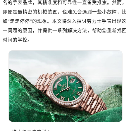
名的手表品牌，其精准度和可靠性一直备受推崇。然而，
嘉兴市南湖区广益路705号嘉兴世界贸易中心写字楼A座13层1304室（需提前预约）
南昌市红谷滩新区红谷中大道998号绿地双子塔（中央广场）A1座办公楼14层07室（需提前预约）
即便是最精密的机械装置，也难免会遇到一些小故障，比
济南市历下区经十路11111号华润中心写字楼（万象城）15层1508室（需提前预约）
如“走走停停”的现象。本文将深入探讨劳力士手表出现这
广州市天河区天河路230号万菱汇国际中心写字楼A塔7层704室（需提前预约）
一问题的原因，并提供一系列解决方法，帮助您重新找回
广州市越秀区环市东路371-375号世界贸易中心大厦南塔写字楼15层07室（需提前预约）
时间的掌控。
深圳市罗湖区深南东路5001号华润大厦写字楼17层1701室（需提前预约）
惠州市惠城区江北文昌一路7号华贸大厦写字楼1座30层05室（需提前预约）
厦门市思明区湖滨东路95号华润大厦写字楼B座11层1104室（需提前预约）
福州市晋安区横屿路9号东二环泰禾中心写字楼2号楼5层509室（需提前预约）
成都市锦江区人民东路6号SAC东原中心写字楼24层2406B室（需提前预约）
重庆市江北区观音桥步行街2号融恒时代广场写字楼9层902室（需提前预约）
长沙市芙蓉区定王台街道建湘路393号世茂环球金融中心写字楼（芙蓉广场）10层13室（需提前预约）
郑州市二七区铭功路10号华润大厦写字楼29层2905室（需提前预约）
太原市迎泽区解放路15号亨得利名表服务中心（品牌授权店）3层整层（需提前预约）
沈阳市沈河区中街路137号亨得利名表服务中心（品牌授权店）1层整层（需提前预约）
沈阳市沈河区中街路83号亨得利名表服务中心（品牌授权店）1层整层（需提前预约）