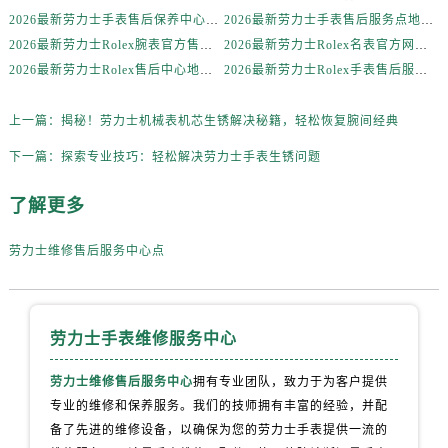
安徽省芜湖市镜湖区中山路步行街劳力士售后服务中心（需提前预约）
2026最新劳力士手表售后保养中心地址考察报告
2026最新劳力士手表售后服务点地址实地探访报告
安徽省宣城市宣州区叠嶂西路劳力士售后服务中心（需提前预约）
2026最新劳力士Rolex腕表官方售后维修服务点地址实地探访报告
2026最新劳力士Rolex名表官方网点地址调研报告
福建省龙岩市新罗区九一南路劳力士售后服务中心（需提前预约）
2026最新劳力士Rolex售后中心地址考察报告
2026最新劳力士Rolex手表售后服务中心地址调研报告
福建省南平市建阳区人民西路劳力士售后服务中心（需提前预约）
福建省宁德市蕉城区天湖东路劳力士售后服务中心（需提前预约）
上一篇：
揭秘！劳力士机械表机芯生锈解决秘籍，轻松恢复腕间经典
福建省莆田市城厢区霞林街道荔华东大道劳力士售后服务中心（需提前预约）
下一篇：
探索专业技巧：轻松解决劳力士手表生锈问题
福建省三明市三元区东乾二路劳力士售后服务中心（需提前预约）
了解更多
福建省漳州市龙文区步港路劳力士售后服务中心（需提前预约）
江苏省常州市新北区龙锦路1590号现代传媒中心5号楼10层1008室劳力士售后服务中心（需提前预约）
劳力士维修售后服务中心点
江苏省淮安市清江浦区淮海北路劳力士售后服务中心（需提前预约）
江苏省连云港市海州区通灌北路劳力士售后服务中心（需提前预约）
江苏省南京市秦淮区中山南路1号南京中心22层22-C1-C3室劳力士售后服务中心（需提前预约）
劳力士手表维修服务中心
江苏省宿迁市宿城区西湖路劳力士售后服务中心（需提前预约）
江苏省泰州市海陵区永定东路399号置地商务中心东塔（华润万象城）17层1706室劳力士售后服务中心（需提前预约）
劳力士维修售后服务中心
拥有专业团队，致力于为客户提供
江苏省徐州市鼓楼区淮海东路29号苏宁广场IFC国际金融中心35层3508室劳力士售后服务中心（需提前预约）
专业的维修和保养服务。我们的技师拥有丰富的经验，并配
江苏省盐城市盐都区世纪大道5号盐城金融城写字楼1号楼16层1604室劳力士售后服务中心（需提前预约）
备了先进的维修设备，以确保为您的劳力士手表提供一流的