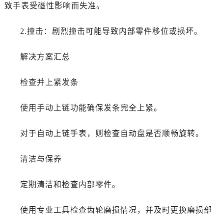
黑龙江省绥化市北林区新华街与康庄路交叉口劳力士售后服务中心（需提前预约）
致手表受磁性影响而失准。
黑龙江省伊春市伊美区通河路劳力士售后服务中心（需提前预约）
2.撞击：剧烈撞击可能导致内部零件移位或损坏。
吉林省白城市洮北区明仁南街劳力士售后服务中心（需提前预约）
吉林省白山市浑江区浑江大街劳力士售后服务中心（需提前预约）
解决方案汇总
吉林省吉林市船营区河南街劳力士售后服务中心（需提前预约）
吉林省辽源市龙山区人民大街劳力士售后服务中心（需提前预约）
检查并上紧发条
吉林省梅河口市新华街道梅河大街劳力士售后服务中心（需提前预约）
吉林省四平市铁东区紫气大路与南九经街交汇处劳力士售后服务中心（需提前预约）
使用手动上链功能确保发条完全上紧。
吉林省松原市宁江区五环大街劳力士售后服务中心（需提前预约）
吉林省通化市东昌区环通乡江南大街劳力士售后服务中心（需提前预约）
对于自动上链手表，则检查自动盘是否顺畅旋转。
吉林省延边市延吉市解放路劳力士售后服务中心（需提前预约）
辽宁省鞍山市铁东区站前街劳力士售后服务中心（需提前预约）
清洁与保养
辽宁省本溪市平山区胜利路劳力士售后服务中心（需提前预约）
辽宁省朝阳市双塔区新华路劳力士售后服务中心（需提前预约）
定期清洁和检查内部零件。
辽宁省丹东市振兴区七经街劳力士售后服务中心（需提前预约）
使用专业工具检查齿轮磨损情况，并及时更换磨损部
辽宁省抚顺市新抚区东一路劳力士售后服务中心（需提前预约）