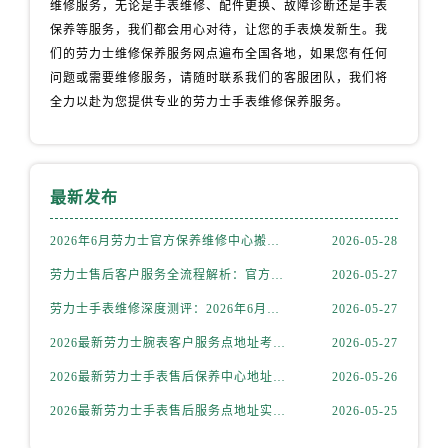
维修服务，无论是手表维修、配件更换、故障诊断还是手表
江苏省扬州市邗江区国展路29号星耀天地写字楼1号楼18层1803室劳力士售后服务中心（需提前预约）
保养等服务，我们都会用心对待，让您的手表焕发新生。我
江苏省镇江市京口区中山东路劳力士售后服务中心（需提前预约）
们的劳力士维修保养服务网点遍布全国各地，如果您有任何
江西省抚州市临川区赣东大道劳力士售后服务中心（需提前预约）
问题或需要维修服务，请随时联系我们的客服团队，我们将
江西省赣州市章贡区文清路劳力士售后服务中心（需提前预约）
全力以赴为您提供专业的劳力士手表维修保养服务。
江西省吉安市吉州区井冈山大道劳力士售后服务中心（需提前预约）
江西省景德镇市珠山区珠山中路劳力士售后服务中心（需提前预约）
江西省九江市浔阳区浔阳路劳力士售后服务中心（需提前预约）
最新发布
江西省南昌市红谷滩新区红谷中大道998号绿地双子塔（中央广场）A1座办公楼14层1407室劳力士售后服务中心（需提前预约）
江西省萍乡市安源区萍安北大道与康庄路交叉口劳力士售后服务中心（需提前预约）
2026年6月劳力士官方保养维修中心搬迁及新开网点补充最终告知文件
2026-05-28
江西省上饶市信州区滨江西路劳力士售后服务中心（需提前预约）
劳力士售后客户服务全流程解析：官方电话与全国服务网点布局（2026年6月最新更新）
2026-05-27
江西省新余市渝水区北湖西路劳力士售后服务中心（需提前预约）
劳力士手表维修深度测评：2026年6月最新官方售后服务网点全盘点
2026-05-27
江西省宜春市袁州区中山中路劳力士售后服务中心（需提前预约）
2026最新劳力士腕表客户服务点地址考察报告
2026-05-27
江西省鹰潭市月湖区胜利东路劳力士售后服务中心（需提前预约）
山东省德州市德城区东风中路劳力士售后服务中心（需提前预约）
2026最新劳力士手表售后保养中心地址考察报告
2026-05-26
山东省东营市东营区济南路劳力士售后服务中心（需提前预约）
2026最新劳力士手表售后服务点地址实地探访报告
2026-05-25
山东省济南市历下区经十路11111号华润中心写字楼（万象城）15层1508室劳力士售后服务中心（需提前预约）