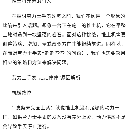
推土机元素的引入
乌鲁木齐市天山区红山路26号时代广场（CCMALL）C座17层17-B（需提前预约）
温州市鹿城区锦绣路1067号置信广场10层1015室（需提前预约）
在探讨劳力士手表故障之前，我们不妨用一个形象的
哈尔滨市南岗区东大直街146号上和置地广场金座12层1214室（需提前预约）
比喻来引入话题。想象一台正在施工的推土机，它在平整
大连市中山区人民路15号国际金融大厦7层G室（需提前预约）
土地时遇到一块坚硬的岩石。面对这种挑战，推土机需要
佛山市禅城区季华五路57号万科金融中心C座12层1205室（需提前预约）
东莞市东城街道鸿福东路1号民盈国贸中心T1写字楼9层907室（需提前预约）
调整策略、增加力量或改变方向才能继续前进。同样地，
无锡市梁溪区人民中路139号恒隆广场写字楼1座11层1104室（需提前预约）
在面对劳力士手表“走走停停”的问题时，我们也需要采用
南通市崇川区工农路57号圆融广场写字楼16层1603室（需提前预约）
相应的策略和方法来解决问题。
苏州市苏州工业园区星港街199号苏州中心办公楼C座22层08室（需提前预约）
武汉市江汉区解放大道686号世界贸易大厦38层09室（需提前预约）
劳力士手表“走走停停”原因解析
南宁市青秀区金湖路59号地王大厦12楼1224室（需提前预约）
合肥市蜀山区潜山路111号万象城华润大厦B座12楼03室（需提前预约）
机械故障
泉州市丰泽区宝洲路729号浦西万达中心写字楼A座7楼709室（需提前预约）
1.发条未完全上紧：就像推土机没有足够的动力一
青岛市南区山东路6号华润大厦B座22层04室（需提前预约）
烟台市芝罘区胜利路139号万达金融中心A座907室（需提前预约）
样，如果劳力士手表的发条没有充分上紧，动力供应不足
长春市朝阳区西安大路727号中银大厦A座(旺进大厦)18层09室（需提前预约）
会导致手表停止运行。