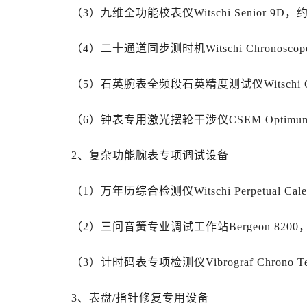
辽宁省辽阳市白塔区新运大街劳力士
（3）九维全功能校表仪Witschi Senior 9D，约
辽宁省盘锦市兴隆台区石油大街劳力
辽宁省铁岭市银州区南马路劳力士售
（4）二十通道同步测时机Witschi Chronoscope
辽宁省营口市站前区市府路与渤海大
辽宁省沈阳市沈河区中街路137号亨
（5）石英腕表全频段石英精度测试仪Witschi Q-T
辽宁省沈阳市沈河区中街路83号亨
（6）钟表专用激光摆轮干涉仪CSEM Optimum 
北京市朝阳区建国门外大街甲6号华熙
北京市东城区东长安街1号王府井东方
2、复杂功能腕表专项调试设备
河北省保定市竞秀区朝阳北大街北国
内蒙古自治区阿拉善盟市左旗土尔扈
（1）万年历综合检测仪Witschi Perpetual Calen
内蒙古自治区巴彦淖尔市临河区新华
内蒙古自治区包头市青山区幸福路甲
（2）三问音簧专业调试工作站Bergeon 8200，
内蒙古自治区赤峰市红山区哈达街劳
内蒙古自治区鄂尔多斯市东胜区伊金
（3）计时码表专项检测仪Vibrograf Chrono Te
内蒙古自治区呼伦贝尔市海拉尔区中
内蒙古自治区通辽市科尔沁区明仁大
3、表盘/指针修复专用设备