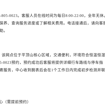
写字楼A座10层1002室（需提前预约）
心东1幢20楼2002室（需提前预约）
街70号华润万象城写字楼（鄂尔多斯大厦）23层2326室（需
05-0023。客服人员在线时间为每日8:00-22:00，全年无休
州中心写字楼21层2102室（需提前预约）
保养、查询服务进度或了解相关费用。电话接通后，请向客
力士售后服务中心（需提前预约）
助。
售后服务中心（需提前预约）
售后服务中心（需提前预约）
售后服务中心（需提前预约）
士售后服务中心（需提前预约）
心，该网点位于平顶山核心区域，交通便利，环境符合恒温恒
士售后服务中心（需提前预约）
05-0023预约，预约成功后客服将提供详细行车路线与停车指
士售后服务中心（需提前预约）
寄服务，中心收到腕表后会在1个工作日内完成初步检测并
力士售后服务中心（需提前预约）
力士售后服务中心（需提前预约）
路交叉口劳力士售后服务中心（需提前预约）
售后服务中心（需提前预约）
售后服务中心（需提前预约）
心（需提前预约）