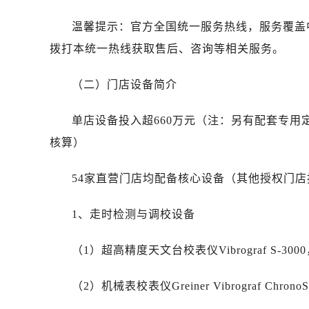
吉林省白山市浑江区浑江大街劳力士
吉林省吉林市船营区河南街劳力士售
温馨提示：官方全国统一服务热线，服务覆盖
吉林省辽源市龙山区人民大街劳力士
拨打本统一热线获取售后、咨询等相关服务。
吉林省梅河口市新华街道梅河大街劳
吉林省四平市铁东区紫气大路与南九
（二）门店设备简介
吉林省松原市宁江区五环大街劳力士
单店设备投入超660万元（注：另有配套专
吉林省通化市东昌区环通乡江南大街
吉林省延边市延吉市解放路劳力士售
核算）
辽宁省鞍山市铁东区站前街劳力士售
54家直营门店均配备核心设备（其他授权门
辽宁省本溪市平山区胜利路劳力士售
辽宁省朝阳市双塔区新华路劳力士售
1、走时检测与调校设备
辽宁省丹东市振兴区七经街劳力士售
辽宁省抚顺市新抚区东一路劳力士售
（1）超高精度天文台校表仪Vibrograf S-3000
辽宁省阜新市海州区解放大街劳力士
辽宁省葫芦岛市连山区中央路劳力士
（2）机械表校表仪Greiner Vibrograf Chrono
辽宁省锦州市古塔区中央大街劳力士