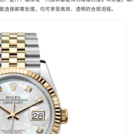
厦写字楼17层1701室（需提前预约）
是选择邮寄处理，均可享受高效、透明的合规流程。
厦写字楼1座30层05室（需提前预约）
字楼B座11层1104室（需提前预约）
写字楼15层03室（需提前预约）
心写字楼24层2406B室（需提前预约）
代广场写字楼9层902室（需提前预约）
号世茂环球金融中心写字楼（芙蓉广场）10层13室（需提前预约
楼29层2905室（需提前预约）
表服务中心（品牌授权店）3层整层（需提前预约）
表服务中心（品牌授权店）1层整层（需提前预约）
表服务中心（品牌授权店）1层整层（需提前预约）
（CCMALL）C座17层17-B（需提前预约）
10层1015室（需提前预约）
心T2座写字楼29层03室（需提前预约）
厦7层G室（需提前预约）
心C座12层1205室（需提前预约）