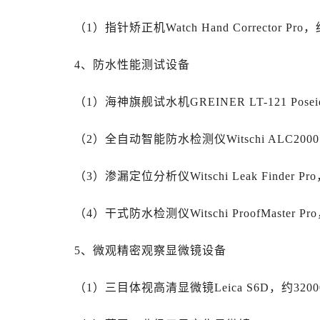
内蒙古自治区乌海市海勃湾区人民南
内蒙古自治区乌兰察布市集宁区恩和
（1）指针矫正机Watch Hand Corrector Pro
内蒙古自治区锡林郭勒盟市锡林浩特
4、防水性能测试设备
内蒙古自治区兴安盟市乌兰浩特市兴
山西省大同市平城区迎宾街劳力士售
（1）海神旗舰试水机GREINER LT-121 Posei
山西省晋城市城区黄华街劳力士售后
山西省晋中市榆次区顺城街劳力士售
（2）全自动智能防水检测仪Witschi ALC2000
山西省临汾市尧都区解放路劳力士售
山西省吕梁市离石区永宁中路与建设
（3）渗漏定位分析仪Witschi Leak Finder Pr
山西省朔州市朔城区怡西路与鄯阳西
山西省忻州市忻府区和平东街与七一
（4）干式防水检测仪Witschi ProofMaster Pr
山西省阳泉市郊区平阳东街与新城大
山西省运城市盐湖区河东街劳力士售
5、微观精密观察显微镜设备
山西省长治市潞州区英雄中路劳力士
山西省太原市迎泽区迎泽街道解放路
（1）三目体视高清显微镜Leica S6D，约3200
天津市和平区赤峰道136号天津国际