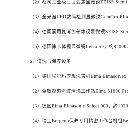
（2）蔡司工业级三目变焦显微镜ZEISS Stemi 3
安徽省安庆市迎江区人民路劳力士售
安徽省蚌埠市蚌山区淮河路劳力士售
（3）全光谱LED数码检测显微镜GemOro Elite
安徽省亳州市谯城区魏武大道劳力士
安徽省池州市贵池区长江路劳力士售
（4）德国蔡司复消色差体视显微镜ZEISS Stemi
安徽省滁州市琅琊区南谯北路劳力士
安徽省阜阳市颍州区颍州北路劳力士
（5）德国徕卡体视显微镜Leica S9，约85000
安徽省淮北市相山区淮海路劳力士售
安徽省淮南市田家庵区国庆中路劳力
6、清洗与保养设备
安徽省黄山市屯溪区黄山西路劳力士
安徽省六安市金安区解放中路劳力士
（1）德国埃尔玛旗舰洗表机Elma Elmasolvex
安徽省马鞍山市雨山区湖南西路劳力
安徽省宿州市埇桥区人民中路劳力士
（2）全数控超声波清洗工作站Elma S1800 Pre
安徽省铜陵市铜官区石城大道劳力士
（3）德国Elma Elmasonic Select 900，约192
安徽省芜湖市镜湖区中山路步行街劳
安徽省宣城市宣州区叠嶂西路劳力士
（4）瑞士Bergeon保养专用精密工作台机组Berge
福建省龙岩市新罗区九一南路劳力士