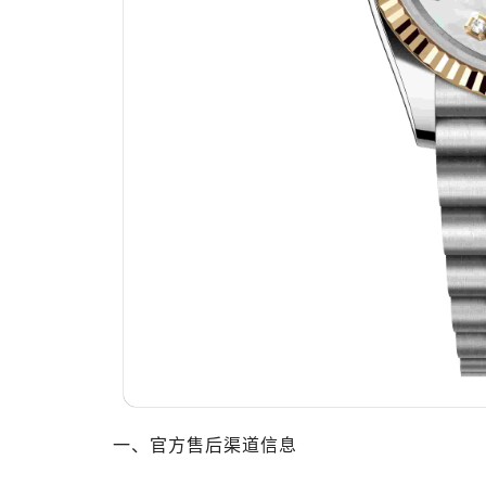
东莞市东城街道鸿福东路1号民盈国贸
无锡市梁溪区人民中路139号恒隆广场
南通市崇川区工农路57号圆融广场写字
苏州市苏州工业园区星港街199号苏州
武汉市江汉区解放大道686号世界贸易
南宁市青秀区金湖路59号地王大厦12
合肥市蜀山区潜山路111号万象城华润
泉州市丰泽区宝洲路729号浦西万达中
青岛市南区山东路6号华润大厦B座2
烟台市芝罘区胜利路139号万达金融中
长春市朝阳区西安大路727号中银大厦
贵阳市南明区都司高架桥路33号亨特
昆明市盘龙区北京路928号同德昆明
石家庄市长安区中山东路39号勒泰中
西安市碑林区南关正街88号华侨城长
一、官方售后渠道信息
海口市龙华区金贸东路5号海口华润大厦