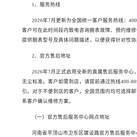
唐山市路南区新华东道100号万达广场
1、服务热线
台州市椒江区东海大道1800号腾达中
内蒙古自治区呼和浩特市玉泉区大学西
2026年7月更新为全国统一客户服务热线：400-8
甘肃省兰州市七里河区西津西路16号兰
客户可在此时间段内致电咨询腕表故障、预约维修
黑龙江省大庆市萨尔图区会战大街劳
提供腕表型号及具体问题描述，以便获得针对性协
黑龙江省鹤岗市向阳区红军路劳力士
黑龙江省黑河市爱辉区中央街劳力士
2、官方售后地址
黑龙江省鸡西市鸡冠区红军路劳力士
黑龙江省佳木斯市向阳区长安路劳力
2026年7月正式启用全新的直属售后服务中
黑龙江省牡丹江市东安区太平路劳力
无尘标准。客户如需到店，请提前通过热线400-8
黑龙江省七台河市桃山区大同街劳力
引。对于不便到店的客户，全国范围内均可选择邮
黑龙江省齐齐哈尔市龙沙区龙华路劳
系客户确认维修方案。
黑龙江省双鸭山市尖山区新兴大街劳
黑龙江省绥化市北林区新华街与康庄
（一）官方售后服务中心网点地址
黑龙江省伊春市伊美区通河路劳力士
吉林省白城市洮北区明仁南街劳力士
河南省平顶山市卫东区建设路官方售后服务中