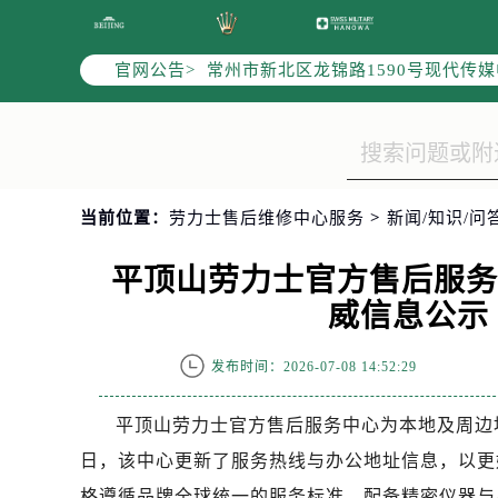
上海市黄浦区南京东路299号宏伊国
南京市秦淮区中山南路1号（新街口）
官网公告>
常州市新北区龙锦路1590号现代传媒
徐州市鼓楼区淮海东路29号苏宁广场I
扬州市邗江区国展路29号星耀天地写字
盐城市盐都区世纪大道5号盐城金融城写
泰州市海陵区永定东路399号置地商
当前位置：
劳力士售后维修中心服务
>
新闻/知识/问
宁波市江北区大闸南路500号来福士广
杭州市上城区钱江路1366号华润大厦
平顶山劳力士官方售后服
金华市金东区东市南街777号金华万达
威信息公示（
绍兴市越城区胜利东路379号世茂天
嘉兴市南湖区广益路705号嘉兴世界贸
发布时间：2026-07-08 14:52:29
南昌市红谷滩新区红谷中大道998号
济南市历下区经十路11111号华润中
平顶山劳力士官方售后服务中心为本地及周边地
广州市天河区天河路230号万菱汇国
日，该中心更新了服务热线与办公地址信息，以更
广州市越秀区环市东路371-375号
格遵循品牌全球统一的服务标准，配备精密仪器与