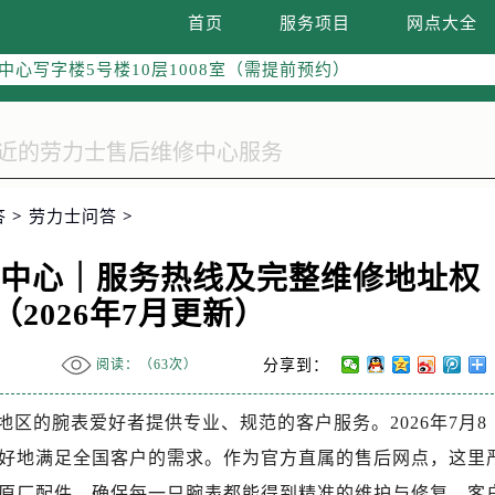
际广场写字楼8层806室（需提前预约）
首页
服务项目
网点大全
南京中心写字楼22层C1-1室（需提前预约）
中心写字楼5号楼10层1008室（需提前预约）
FC国际金融中心写字楼35层3508室（需提前预约）
楼1号楼18层1803室（需提前预约）
字楼1号楼16层1604室（需提前预约）
务中心东塔写字楼（华润万象城）17层1706室（需提前预约）
答
>
劳力士问答
>
场办公楼20层2009室（需提前预约）
写字楼A座5层503-5室（需提前预约）
务中心｜服务热线及完整维修地址权
广场写字楼4号楼22层2209室（需提前预约）
2026年7月更新）
际中心写字楼8层805室（需提前预约）
易中心写字楼A座13层1304室（需提前预约）
阅读：（
63次）
分享到：
绿地双子塔（中央广场）A1座办公楼14层07室（需提前预约）
心写字楼（万象城）15层1508室（需提前预约）
区的腕表爱好者提供专业、规范的客户服务。2026年7月8
际中心写字楼A塔7层704室（需提前预约）
好地满足全国客户的需求。作为官方直属的售后网点，这里
世界贸易中心大厦南塔写字楼15层07室（需提前预约）
原厂配件，确保每一只腕表都能得到精准的维护与修复。客