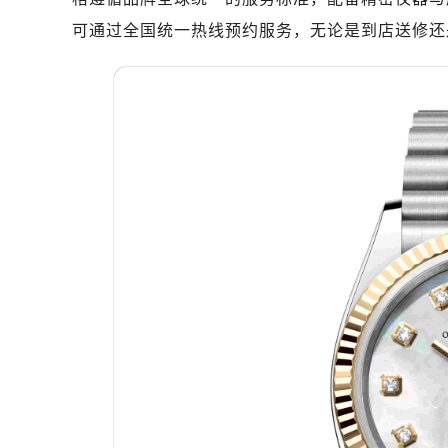
深圳市罗湖区深南东路5001号华润大
可通过全国统一热线预约服务，无论是到店送修还
惠州市惠城区江北文昌一路7号华贸大
厦门市思明区湖滨东路95号华润大厦写
福州市鼓楼区五四路128-1号恒力城
成都市锦江区人民东路6号SAC东原中
重庆市江北区观音桥步行街2号融恒时
长沙市芙蓉区定王台街道建湘路393
郑州市二七区铭功路10号华润大厦写字
太原市迎泽区解放路15号亨得利名
沈阳市沈河区中街路137号亨得利名
沈阳市沈河区中街路83号亨得利名
乌鲁木齐市天山区红山路26号时代广场
温州市鹿城区锦绣路1067号置信广场
哈尔滨市道里区友谊西路600号富力中
大连市中山区人民路15号国际金融大
佛山市禅城区季华五路57号万科金融中