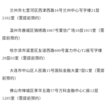
江苏省扬州市邗江区国展路29号星耀天地写字楼1号楼18层1803室劳力士售后服务中心（需提前预约）
江苏省镇江市京口区中山东路劳力士售后服务中心（需提前预约）
兰州市七里河区西津西路16号兰州中心写字楼21层
江西省抚州市临川区赣东大道劳力士售后服务中心（需提前预约）
2102室（需提前预约）
江西省赣州市章贡区文清路劳力士售后服务中心（需提前预约）
江西省吉安市吉州区井冈山大道劳力士售后服务中心（需提前预约）
温州市鹿城区锦绣路1067号置信广场10层1015室（需
江西省景德镇市珠山区珠山中路劳力士售后服务中心（需提前预约）
提前预约）
江西省九江市浔阳区浔阳路劳力士售后服务中心（需提前预约）
江西省南昌市红谷滩新区红谷中大道998号绿地双子塔（中央广场）A1座办公楼14层1407室劳力士售后服务中心（需提前预约）
哈尔滨市道里区友谊西路600号富力中心T2座写字楼
江西省萍乡市安源区萍安北大道与康庄路交叉口劳力士售后服务中心（需提前预约）
29层03室（需提前预约）
江西省上饶市信州区滨江西路劳力士售后服务中心（需提前预约）
江西省新余市渝水区北湖西路劳力士售后服务中心（需提前预约）
大连市中山区人民路15号国际金融大厦7层G室（需提
江西省宜春市袁州区中山中路劳力士售后服务中心（需提前预约）
前预约）
江西省鹰潭市月湖区胜利东路劳力士售后服务中心（需提前预约）
山东省德州市德城区东风中路劳力士售后服务中心（需提前预约）
佛山市禅城区季华五路57号万科金融中心C座12层
山东省东营市东营区济南路劳力士售后服务中心（需提前预约）
1205室（需提前预约）
山东省济南市历下区经十路11111号华润中心写字楼（万象城）15层1508室劳力士售后服务中心（需提前预约）