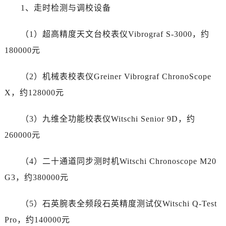
湖南省长沙市芙蓉区建湘路393号世茂环球金融中心写字楼10层1013室劳力士售后服务中心（需提前预约）
1、走时检测与调校设备
湖南省株洲市芦淞区建设南路劳力士售后服务中心（需提前预约）
甘肃省白银市白银区北京路劳力士售后服务中心（需提前预约）
（1）超高精度天文台校表仪Vibrograf S-3000，约
甘肃省定西市安定区解放路劳力士售后服务中心（需提前预约）
180000元
甘肃省敦煌市沙州镇阳关中路劳力士售后服务中心（需提前预约）
甘肃省合作市人民街劳力士售后服务中心（需提前预约）
（2）机械表校表仪Greiner Vibrograf ChronoScope
甘肃省嘉峪关市雄关区新华中路劳力士售后服务中心（需提前预约）
X，约128000元
甘肃省金昌市金川区北京路劳力士售后服务中心（需提前预约）
甘肃省酒泉市肃州区西大街劳力士售后服务中心（需提前预约）
（3）九维全功能校表仪Witschi Senior 9D，约
甘肃省临夏市城南街道团结路劳力士售后服务中心（需提前预约）
260000元
甘肃省陇南市武都区人民路劳力士售后服务中心（需提前预约）
甘肃省平凉市崆峒区西大街劳力士售后服务中心（需提前预约）
（4）二十通道同步测时机Witschi Chronoscope M20
甘肃省庆阳市西峰区南大街劳力士售后服务中心（需提前预约）
G3，约380000元
甘肃省天水市秦州区民主路劳力士售后服务中心（需提前预约）
甘肃省武威市凉州区迎宾路劳力士售后服务中心（需提前预约）
（5）石英腕表全频段石英精度测试仪Witschi Q-Test
甘肃省张掖市甘州区民乐北路劳力士售后服务中心（需提前预约）
Pro，约140000元