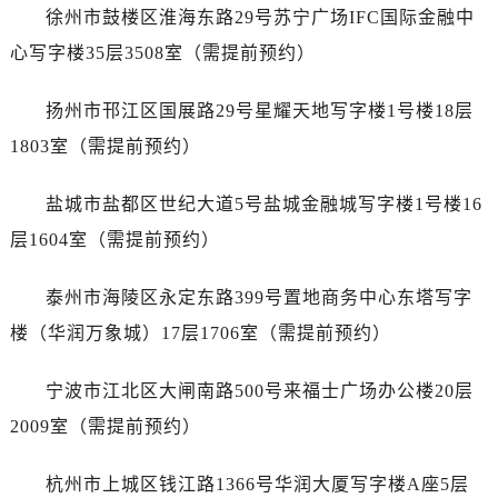
黑龙江省绥化市北林区新华街与康庄路交叉口劳力士售后服务中心（需提前预约）
徐州市鼓楼区淮海东路29号苏宁广场IFC国际金融中
黑龙江省伊春市伊美区通河路劳力士售后服务中心（需提前预约）
心写字楼35层3508室（需提前预约）
吉林省白城市洮北区明仁南街劳力士售后服务中心（需提前预约）
吉林省白山市浑江区浑江大街劳力士售后服务中心（需提前预约）
扬州市邗江区国展路29号星耀天地写字楼1号楼18层
吉林省吉林市船营区河南街劳力士售后服务中心（需提前预约）
1803室（需提前预约）
吉林省辽源市龙山区人民大街劳力士售后服务中心（需提前预约）
吉林省梅河口市新华街道梅河大街劳力士售后服务中心（需提前预约）
盐城市盐都区世纪大道5号盐城金融城写字楼1号楼16
吉林省四平市铁东区紫气大路与南九经街交汇处劳力士售后服务中心（需提前预约）
层1604室（需提前预约）
吉林省松原市宁江区五环大街劳力士售后服务中心（需提前预约）
吉林省通化市东昌区环通乡江南大街劳力士售后服务中心（需提前预约）
泰州市海陵区永定东路399号置地商务中心东塔写字
吉林省延边市延吉市解放路劳力士售后服务中心（需提前预约）
楼（华润万象城）17层1706室（需提前预约）
辽宁省鞍山市铁东区站前街劳力士售后服务中心（需提前预约）
辽宁省本溪市平山区胜利路劳力士售后服务中心（需提前预约）
宁波市江北区大闸南路500号来福士广场办公楼20层
辽宁省朝阳市双塔区新华路劳力士售后服务中心（需提前预约）
2009室（需提前预约）
辽宁省丹东市振兴区七经街劳力士售后服务中心（需提前预约）
辽宁省抚顺市新抚区东一路劳力士售后服务中心（需提前预约）
杭州市上城区钱江路1366号华润大厦写字楼A座5层