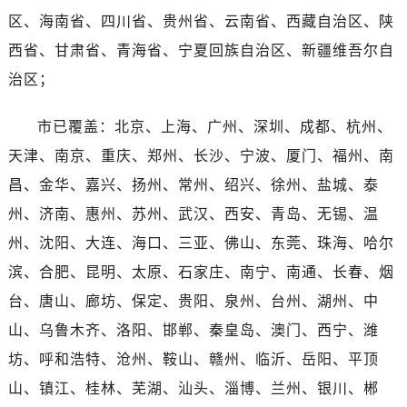
海南省三亚市吉阳区迎宾路劳力士售后服务中心（需提前预约）
区、海南省、四川省、贵州省、云南省、西藏自治区、陕
海南省万宁市万城镇解放路劳力士售后服务中心（需提前预约）
西省、甘肃省、青海省、宁夏回族自治区、新疆维吾尔自
海南省文昌市文城镇教育东路劳力士售后服务中心（需提前预约）
治区；
海南省五指山市通什镇三月三大道劳力士售后服务中心（需提前预约）
香港特别行政区尖沙咀区油尖旺区广东道劳力士售后服务中心（需提前预约）
市已覆盖：北京、上海、广州、深圳、成都、杭州、
香港特别行政区金钟区中西区金钟道劳力士售后服务中心（需提前预约）
天津、南京、重庆、郑州、长沙、宁波、厦门、福州、南
香港特别行政区九龙区油尖旺区弥敦道劳力士售后服务中心（需提前预约）
昌、金华、嘉兴、扬州、常州、绍兴、徐州、盐城、泰
香港特别行政区铜锣湾区湾仔区轩尼诗道劳力士售后服务中心（需提前预约）
河南省安阳市文峰区解放大道劳力士售后服务中心（需提前预约）
州、济南、惠州、苏州、武汉、西安、青岛、无锡、温
河南省鹤壁市淇滨区九州路劳力士售后服务中心（需提前预约）
州、沈阳、大连、海口、三亚、佛山、东莞、珠海、哈尔
河南省济源市沁园街道济水大道劳力士售后服务中心（需提前预约）
滨、合肥、昆明、太原、石家庄、南宁、南通、长春、烟
河南省焦作市解放区解放路劳力士售后服务中心（需提前预约）
台、唐山、廊坊、保定、贵阳、泉州、台州、湖州、中
河南省开封市鼓楼区中山路劳力士售后服务中心（需提前预约）
山、乌鲁木齐、洛阳、邯郸、秦皇岛、澳门、西宁、潍
河南省洛阳市西工区中州中路与解放路交叉口劳力士售后服务中心（需提前预约）
坊、呼和浩特、沧州、鞍山、赣州、临沂、岳阳、平顶
河南省漯河市源汇区交通路劳力士售后服务中心（需提前预约）
山、镇江、桂林、芜湖、汕头、淄博、兰州、银川、郴
河南省南阳市宛城区范蠡东路与南都路交叉口劳力士售后服务中心（需提前预约）