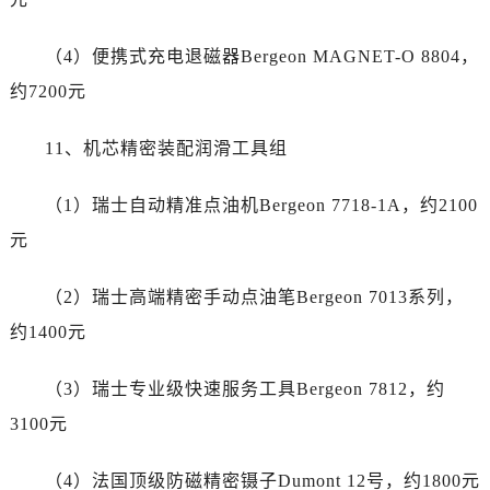
云南省临沧市临翔区世纪路劳力士售后服务中心（需提前预约）
云南省怒江傈僳族自治州泸水市人民路劳力士售后服务中心（需提前预约）
（4）便携式充电退磁器Bergeon MAGNET-O 8804，
云南省普洱市思茅区振兴大道劳力士售后服务中心（需提前预约）
约7200元
云南省曲靖市麒麟区学府路劳力士售后服务中心（需提前预约）
云南省文山壮族苗族自治州文山市东风路劳力士售后服务中心（需提前预约）
11、机芯精密装配润滑工具组
云南省西双版纳傣族自治州景洪市宣慰大道劳力士售后服务中心（需提前预约）
云南省玉溪市红塔区南北大街劳力士售后服务中心（需提前预约）
（1）瑞士自动精准点油机Bergeon 7718-1A，约2100
云南省昭通市昭阳区青年路劳力士售后服务中心（需提前预约）
元
重庆市江北区观音桥步行街2号融恒时代广场9层902室劳力士售后服务中心（需提前预约）
新疆维吾尔自治区乌鲁木齐市天山区红山路26号时代广场（CCMALL）C座17层17-B劳力士售后服务中心（需提前预约）
（2）瑞士高端精密手动点油笔Bergeon 7013系列，
浙江省温州市鹿城区锦绣路1067号置信广场10层1015室劳力士售后服务中心（需提前预约）
约1400元
黑龙江省哈尔滨市道里区友谊西路600号富力中心T2座写字楼29层03室室劳力士售后服务中心（需提前预约）
辽宁省大连市中山区人民路15号国际金融大厦7层G室劳力士售后服务中心（需提前预约）
（3）瑞士专业级快速服务工具Bergeon 7812，约
广东省佛山市禅城区季华五路57号万科金融中心C座12层1205室劳力士售后服务中心（需提前预约）
3100元
广东省东莞市东城街道鸿福东路1号民盈国贸中心T1写字楼9层907室劳力士售后服务中心（需提前预约）
江苏省无锡市梁溪区人民中路139号恒隆广场写字楼1座11层1104室劳力士售后服务中心（需提前预约）
（4）法国顶级防磁精密镊子Dumont 12号，约1800元