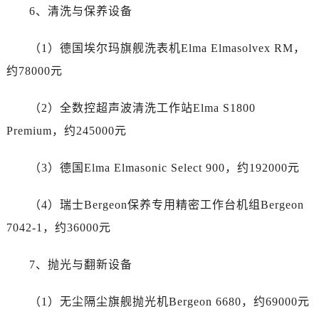
新疆维吾尔自治区图木舒克市图木舒克市中兴街劳力士售后服务中心（需提前预约）
6、清洗与保养设备
新疆维吾尔自治区吐鲁番市高昌区文化中路文化中路劳力士售后服务中心（需提前预约）
新疆维吾尔自治区乌苏市乌鲁木齐北路劳力士售后服务中心（需提前预约）
（1）德国埃尔玛旗舰洗表机Elma Elmasolvex RM，
新疆维吾尔自治区五家渠市长征西街劳力士售后服务中心（需提前预约）
约78000元
新疆维吾尔自治区新星市东风路劳力士售后服务中心（需提前预约）
新疆维吾尔自治区伊宁市解放西路劳力士售后服务中心（需提前预约）
（2）全数控超声波清洗工作站Elma S1800
贵州省安顺市西秀区中华南路劳力士售后服务中心（需提前预约）
Premium，约245000元
贵州省毕节市七星关区松山路劳力士售后服务中心（需提前预约）
贵州省六盘水市钟山区钟山大道劳力士售后服务中心（需提前预约）
（3）德国Elma Elmasonic Select 900，约192000元
贵州省黔东南苗族侗族自治州凯里市北京西路劳力士售后服务中心（需提前预约）
（4）瑞士Bergeon保养专用精密工作台机组Bergeon
贵州省黔西南布依族苗族自治州兴义市大道与桔香路交汇处劳力士售后服务中心（需提前预约）
贵州省铜仁市碧江区民主路劳力士售后服务中心（需提前预约）
7042-1，约36000元
贵州省遵义市红花岗区共青大道与嵩山路交叉口劳力士售后服务中心（需提前预约）
7、抛光与翻新设备
四川省阿坝州市马尔康市团结街劳力士售后服务中心（需提前预约）
四川省巴中市巴州区江北大道劳力士售后服务中心（需提前预约）
（1）无尘隔尘旗舰抛光机Bergeon 6680，约69000元
四川省成都市锦江区人民东路6号SAC东原中心24层2406B室劳力士售后服务中心（需提前预约）