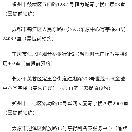
山西省长治市潞州区英雄中路劳力士售后服务中心（需提前预约）
福州市鼓楼区五四路128-1号恒力城写字楼15层03室
山西省太原市迎泽区迎泽街道解放路15号亨得利名表维修授权店3楼劳力士售后服务中心（需提前预约）
（需提前预约）
天津市和平区赤峰道136号天津国际金融中心26层2603室劳力士售后服务中心（需提前预约）
安徽省安庆市迎江区人民路劳力士售后服务中心（需提前预约）
成都市锦江区人民东路6号SAC东原中心写字楼24层
安徽省蚌埠市蚌山区淮河路劳力士售后服务中心（需提前预约）
2406B室（需提前预约）
安徽省亳州市谯城区魏武大道劳力士售后服务中心（需提前预约）
安徽省池州市贵池区长江路劳力士售后服务中心（需提前预约）
重庆市江北区观音桥步行街2号融恒时代广场写字楼9
安徽省滁州市琅琊区南谯北路劳力士售后服务中心（需提前预约）
层902室（需提前预约）
安徽省阜阳市颍州区颍州北路劳力士售后服务中心（需提前预约）
安徽省淮北市相山区淮海路劳力士售后服务中心（需提前预约）
长沙市芙蓉区定王台街道建湘路393号世茂环球金融
安徽省淮南市田家庵区国庆中路劳力士售后服务中心（需提前预约）
中心写字楼（芙蓉广场）10层13室（需提前预约）
安徽省黄山市屯溪区黄山西路劳力士售后服务中心（需提前预约）
安徽省六安市金安区解放中路劳力士售后服务中心（需提前预约）
郑州市二七区铭功路10号华润大厦写字楼29层2905室
安徽省马鞍山市雨山区湖南西路劳力士售后服务中心（需提前预约）
（需提前预约）
安徽省宿州市埇桥区人民中路劳力士售后服务中心（需提前预约）
安徽省铜陵市铜官区石城大道劳力士售后服务中心（需提前预约）
太原市迎泽区解放路15号亨得利名表服务中心（品牌