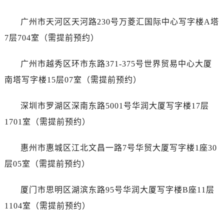
内蒙古自治区鄂尔多斯市东胜区伊金霍洛街劳力士售后服务中心（需提前预约）
内蒙古自治区呼伦贝尔市海拉尔区中央街劳力士售后服务中心（需提前预约）
广州市天河区天河路230号万菱汇国际中心写字楼A塔
内蒙古自治区通辽市科尔沁区明仁大街劳力士售后服务中心（需提前预约）
7层704室（需提前预约）
内蒙古自治区乌海市海勃湾区人民南路劳力士售后服务中心（需提前预约）
内蒙古自治区乌兰察布市集宁区恩和大街劳力士售后服务中心（需提前预约）
广州市越秀区环市东路371-375号世界贸易中心大厦
内蒙古自治区锡林郭勒盟市锡林浩特市光明街与额尔敦路交叉口劳力士售后服务中心（需提前预约）
南塔写字楼15层07室（需提前预约）
内蒙古自治区兴安盟市乌兰浩特市兴安大街劳力士售后服务中心（需提前预约）
山西省大同市平城区迎宾街劳力士售后服务中心（需提前预约）
深圳市罗湖区深南东路5001号华润大厦写字楼17层
山西省晋城市城区黄华街劳力士售后服务中心（需提前预约）
1701室（需提前预约）
山西省晋中市榆次区顺城街劳力士售后服务中心（需提前预约）
山西省临汾市尧都区解放路劳力士售后服务中心（需提前预约）
惠州市惠城区江北文昌一路7号华贸大厦写字楼1座30
山西省吕梁市离石区永宁中路与建设街交叉口劳力士售后服务中心（需提前预约）
层05室（需提前预约）
山西省朔州市朔城区怡西路与鄯阳西街交汇处劳力士售后服务中心（需提前预约）
山西省忻州市忻府区和平东街与七一南路交叉口劳力士售后服务中心（需提前预约）
厦门市思明区湖滨东路95号华润大厦写字楼B座11层
山西省阳泉市郊区平阳东街与新城大道交叉口劳力士售后服务中心（需提前预约）
1104室（需提前预约）
山西省运城市盐湖区河东街劳力士售后服务中心（需提前预约）