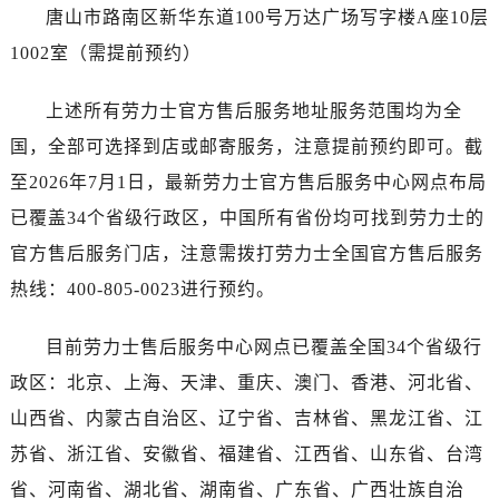
广西壮族自治区北海市海城区北京路劳力士售后服务中心（需提前预约）
唐山市路南区新华东道100号万达广场写字楼A座10层
广西壮族自治区崇左市江州区石景林街道友谊大道与丽川路交汇处劳力士售后服务中心（需提前预约）
1002室（需提前预约）
广西壮族自治区防城港市港口区金花茶大道劳力士售后服务中心（需提前预约）
广西壮族自治区贵港市港北区港城街道布山大道与仙衣路交叉口劳力士售后服务中心（需提前预约）
上述所有劳力士官方售后服务地址服务范围均为全
广西壮族自治区桂林市秀峰区红岭路劳力士售后服务中心（需提前预约）
国，全部可选择到店或邮寄服务，注意提前预约即可。截
广西壮族自治区河池市金城江区金城江街道朝阳路劳力士售后服务中心（需提前预约）
至2026年7月1日，最新劳力士官方售后服务中心网点布局
广西壮族自治区贺州市八步区城东街道灵峰南路劳力士售后服务中心（需提前预约）
已覆盖34个省级行政区，中国所有省份均可找到劳力士的
广西壮族自治区来宾市兴宾区桂中大道劳力士售后服务中心（需提前预约）
官方售后服务门店，注意需拨打劳力士全国官方售后服务
广西壮族自治区柳州市城中区中山中路劳力士售后服务中心（需提前预约）
热线：400-805-0023进行预约。
广西壮族自治区钦州市钦南区金海湾东大街劳力士售后服务中心（需提前预约）
广西壮族自治区梧州市万秀区龙湖镇高旺路劳力士售后服务中心（需提前预约）
目前劳力士售后服务中心网点已覆盖全国34个省级行
广西壮族自治区玉林市玉州区金玉路劳力士售后服务中心（需提前预约）
政区：北京、上海、天津、重庆、澳门、香港、河北省、
海南省儋州市儋州市那大镇兰洋北路劳力士售后服务中心（需提前预约）
海南省东方市八所镇解放西路劳力士售后服务中心（需提前预约）
山西省、内蒙古自治区、辽宁省、吉林省、黑龙江省、江
海南省琼海市嘉积镇东风路劳力士售后服务中心（需提前预约）
苏省、浙江省、安徽省、福建省、江西省、山东省、台湾
海南省三沙市西沙区西沙群岛永兴岛北京路劳力士售后服务中心（需提前预约）
省、河南省、湖北省、湖南省、广东省、广西壮族自治