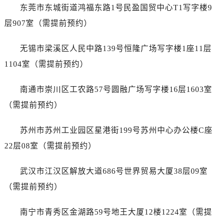
山东省济宁市任城区太白楼路劳力士售后服务中心（需提前预约）
东莞市东城街道鸿福东路1号民盈国贸中心T1写字楼9
山东省莱芜市文化南路8号银座商城名表维修一楼名表维修劳力士售后服务中心（需提前预约）
层907室（需提前预约）
山东省临沂市兰山区解放路劳力士售后服务中心（需提前预约）
山东省日照市东港区烟台路劳力士售后服务中心（需提前预约）
无锡市梁溪区人民中路139号恒隆广场写字楼1座11层
山东省泰安市泰山区财源街道泰山大街劳力士售后服务中心（需提前预约）
1104室（需提前预约）
山东省威海市环翠区新威海路89号振华商厦一楼名表维修劳力士售后服务中心（需提前预约）
山东省潍坊市奎文区东风东街劳力士售后服务中心（需提前预约）
南通市崇川区工农路57号圆融广场写字楼16层1603室
山东省枣庄市滕州市北辛路与善国路交叉口劳力士售后服务中心（需提前预约）
（需提前预约）
山东省淄博市张店区金晶大道劳力士售后服务中心（需提前预约）
上海市黄浦区南京东路299号宏伊国际广场写字楼8层806室劳力士售后服务中心（需提前预约）
苏州市苏州工业园区星港街199号苏州中心办公楼C座
上海市徐汇区虹桥路3号港汇中心2座37层3705室劳力士售后服务中心（需提前预约）
22层08室（需提前预约）
浙江省杭州市上城区钱江路1366号华润大厦A座5层503-5室劳力士售后服务中心（需提前预约）
浙江省湖州市吴兴区劳动路劳力士售后服务中心（需提前预约）
武汉市江汉区解放大道686号世界贸易大厦38层09室
浙江省嘉兴市南湖区广益路705号嘉兴世界贸易中心A座13层1304室劳力士售后服务中心（需提前预约）
（需提前预约）
浙江省金华市金东区东市南街777号金华万达广场4号楼22楼2209室劳力士售后服务中心（需提前预约）
浙江省丽水市莲都区解放街劳力士售后服务中心（需提前预约）
南宁市青秀区金湖路59号地王大厦12楼1224室（需提