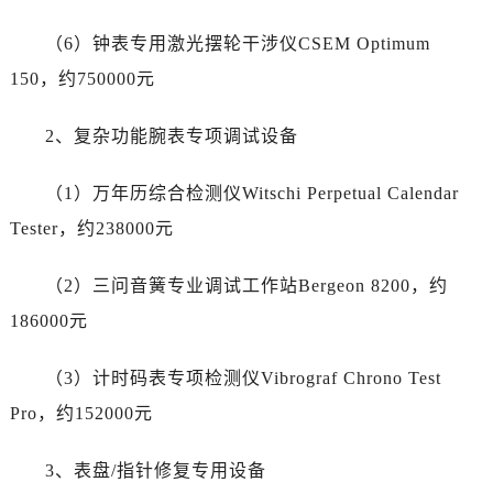
宁夏回族自治区固原市原州区文化街劳力士售后服务中心（需提前预约）
宁夏回族自治区石嘴山市大武口区贺兰山路劳力士售后服务中心（需提前预约）
（6）钟表专用激光摆轮干涉仪CSEM Optimum
宁夏回族自治区吴忠市利通区开元大道劳力士售后服务中心（需提前预约）
150，约750000元
宁夏回族自治区银川市兴庆区新华东路97号新百中心C馆一层C1-18号商铺劳力士售后服务中心（需提前预约）
宁夏回族自治区中卫市沙坡头区鼓楼东街劳力士售后服务中心（需提前预约）
2、复杂功能腕表专项调试设备
青海省果洛藏族自治州玛沁县团结路劳力士售后服务中心（需提前预约）
（1）万年历综合检测仪Witschi Perpetual Calendar
青海省海北藏族自治州海晏县将军路劳力士售后服务中心（需提前预约）
青海省海东市乐都区滨河路劳力士售后服务中心（需提前预约）
Tester，约238000元
青海省海南藏族自治州共和县青海湖大街劳力士售后服务中心（需提前预约）
（2）三问音簧专业调试工作站Bergeon 8200，约
青海省海西蒙古族藏族自治州德令哈市柴达木路劳力士售后服务中心（需提前预约）
青海省黄南藏族自治州同仁市德合隆路劳力士售后服务中心（需提前预约）
186000元
青海省西宁市城西区海湖新区西关大道劳力士售后服务中心（需提前预约）
（3）计时码表专项检测仪Vibrograf Chrono Test
青海省玉树藏族自治州结古镇胜利路劳力士售后服务中心（需提前预约）
陕西省安康市汉滨区金州路劳力士售后服务中心（需提前预约）
Pro，约152000元
陕西省宝鸡市渭滨区经二路劳力士售后服务中心（需提前预约）
3、表盘/指针修复专用设备
陕西省汉中市汉台区北大街劳力士售后服务中心（需提前预约）