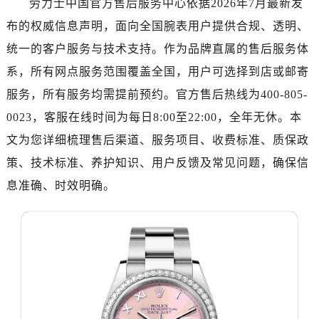
劳力士中国官方售后服务中心依据2026年7月最新发
济南市历下区经十路11111号华润中心写字楼（万象城）15层1508室（需提前预约）
布的权威信息声明，面向全国腕表用户提供合规、透明、
广州市天河区天河路230号万菱汇国际中心写字楼A塔7层704室（需提前预约）
广州市越秀区环市东路371-375号世界贸易中心大厦南塔写字楼15层07室（需提前预约）
统一的客户服务与技术支持。作为品牌直属的售后服务体
深圳市罗湖区深南东路5001号华润大厦写字楼17层1701室（需提前预约）
系，所有网点服务范围覆盖全国，用户可选择到店或邮寄
惠州市惠城区江北文昌一路7号华贸大厦写字楼1座30层05室（需提前预约）
服务，所有服务均需提前预约。官方售后热线为400-805-
厦门市思明区湖滨东路95号华润大厦写字楼B座11层1104室（需提前预约）
0023，客服在线时间为每日8:00至22:00，全年无休。本
福州市鼓楼区五四路128-1号恒力城写字楼15层03室（需提前预约）
文为您详细梳理售后渠道、服务项目、收费标准、质保政
成都市锦江区人民东路6号SAC东原中心写字楼24层2406B室（需提前预约）
策、技术标准、养护知识、用户反馈及常见问题，确保信
重庆市江北区观音桥步行街2号融恒时代广场写字楼9层902室（需提前预约）
息准确、时效明确。
长沙市芙蓉区定王台街道建湘路393号世茂环球金融中心写字楼（芙蓉广场）10层13室（需提前预约）
郑州市二七区铭功路10号华润大厦写字楼29层2905室（需提前预约）
太原市迎泽区解放路15号亨得利名表服务中心（品牌授权店）3层整层（需提前预约）
沈阳市沈河区中街路137号亨得利名表服务中心（品牌授权店）1层整层（需提前预约）
沈阳市沈河区中街路83号亨得利名表服务中心（品牌授权店）1层整层（需提前预约）
乌鲁木齐市天山区红山路26号时代广场（CCMALL）C座17层17-B（需提前预约）
温州市鹿城区锦绣路1067号置信广场10层1015室（需提前预约）