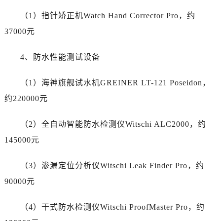
陕西省商洛市商州区州城街劳力士售后服务中心（需提前预约）
（1）指针矫正机Watch Hand Corrector Pro，约
陕西省铜川市王益区红旗街劳力士售后服务中心（需提前预约）
37000元
陕西省渭南市临渭区东风大街劳力士售后服务中心（需提前预约）
陕西省咸阳市秦都区沣西新城统一西路与白马河路交汇处劳力士售后服务中心（需提前预约）
4、防水性能测试设备
陕西省延安市宝塔区中心街劳力士售后服务中心（需提前预约）
陕西省榆林市榆阳区长兴路劳力士售后服务中心（需提前预约）
（1）海神旗舰试水机GREINER LT-121 Poseidon，
新疆维吾尔自治区阿克苏市东大街劳力士售后服务中心（需提前预约）
约220000元
新疆维吾尔自治区阿拉尔市胜利大道劳力士售后服务中心（需提前预约）
新疆维吾尔自治区阿拉山口市友好路劳力士售后服务中心（需提前预约）
（2）全自动智能防水检测仪Witschi ALC2000，约
新疆维吾尔自治区阿勒泰市解放路劳力士售后服务中心（需提前预约）
145000元
新疆维吾尔自治区阿图什市光明路劳力士售后服务中心（需提前预约）
新疆维吾尔自治区白杨市军垦路劳力士售后服务中心（需提前预约）
（3）渗漏定位分析仪Witschi Leak Finder Pro，约
新疆维吾尔自治区北屯市团结路劳力士售后服务中心（需提前预约）
90000元
新疆维吾尔自治区博乐市博乐市北京路劳力士售后服务中心（需提前预约）
新疆维吾尔自治区昌吉市延安北路劳力士售后服务中心（需提前预约）
（4）干式防水检测仪Witschi ProofMaster Pro，约
新疆维吾尔自治区阜康市博峰路劳力士售后服务中心（需提前预约）