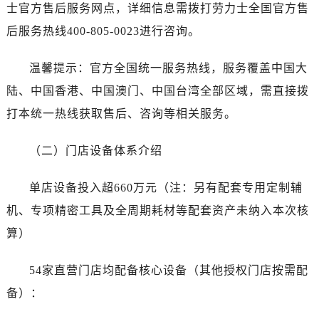
湖北省随州市曾都区青年路劳力士售后服务中心（需提前预约）
士官方售后服务网点，详细信息需拨打劳力士全国官方售
湖北省咸宁市咸安区长安大道劳力士售后服务中心（需提前预约）
后服务热线400-805-0023进行咨询。
湖北省襄阳市樊城区长虹路与人民路交叉口劳力士售后服务中心（需提前预约）
湖北省孝感市孝南区复兴大道劳力士售后服务中心（需提前预约）
温馨提示：官方全国统一服务热线，服务覆盖中国大
湖北省宜昌市西陵区夷陵大道与港窑路劳力士售后服务中心（需提前预约）
陆、中国香港、中国澳门、中国台湾全部区域，需直接拨
湖南省常德市武陵区人民路劳力士售后服务中心（需提前预约）
打本统一热线获取售后、咨询等相关服务。
湖南省郴州市北湖区国庆北路劳力士售后服务中心（需提前预约）
湖南省衡阳市雁峰区解放路劳力士售后服务中心（需提前预约）
（二）门店设备体系介绍
湖南省怀化市鹤城区迎丰中路劳力士售后服务中心（需提前预约）
湖南省娄底市娄星区长青街劳力士售后服务中心（需提前预约）
单店设备投入超660万元（注：另有配套专用定制辅
湖南省邵阳市双清区东风路劳力士售后服务中心（需提前预约）
机、专项精密工具及全周期耗材等配套资产未纳入本次核
湖南省湘潭市雨湖区莲城大道劳力士售后服务中心（需提前预约）
算）
湖南省益阳市赫山区桃花仑路劳力士售后服务中心（需提前预约）
湖南省永州市冷水滩区永州大道与中兴路交叉口劳力士售后服务中心（需提前预约）
54家直营门店均配备核心设备（其他授权门店按需配
湖南省岳阳市岳阳楼区东茅岭路劳力士售后服务中心（需提前预约）
备）：
湖南省张家界市永定区解放路劳力士售后服务中心（需提前预约）