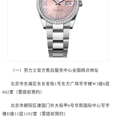
哈尔滨市道里区友谊西路600号富力中心T2座写字楼29层03室（需提前预约）
大连市中山区人民路15号国际金融大厦7层G室（需提前预约）
佛山市禅城区季华五路57号万科金融中心C座12层1205室（需提前预约）
东莞市东城街道鸿福东路1号民盈国贸中心T1写字楼9层907室（需提前预约）
无锡市梁溪区人民中路139号恒隆广场写字楼1座11层1104室（需提前预约）
南通市崇川区工农路57号圆融广场写字楼16层1603室（需提前预约）
苏州市苏州工业园区星港街199号苏州中心办公楼C座22层08室（需提前预约）
武汉市江汉区解放大道686号世界贸易大厦38层09室（需提前预约）
南宁市青秀区金湖路59号地王大厦12楼1224室（需提前预约）
合肥市蜀山区潜山路111号万象城华润大厦B座12楼03室（需提前预约）
（一）劳力士官方售后服务中心全国网点地址
泉州市丰泽区宝洲路729号浦西万达中心写字楼A座7楼709室（需提前预约）
青岛市南区山东路6号华润大厦B座22层04室（需提前预约）
北京市东城区东长安街1号东方广场写字楼W3座6层
烟台市芝罘区胜利路139号万达金融中心A座907室（需提前预约）
602室（需提前预约）
长春市朝阳区西安大路727号中银大厦A座(旺进大厦)18层09室（需提前预约）
贵阳市南明区都司高架桥路33号亨特国际金融中心14楼14D（需提前预约）
北京市朝阳区建国门外大街甲6号华熙国际中心写字
昆明市盘龙区北京路928号同德昆明广场写字楼10层06室（需提前预约）
楼D座11层1102室（需提前预约）