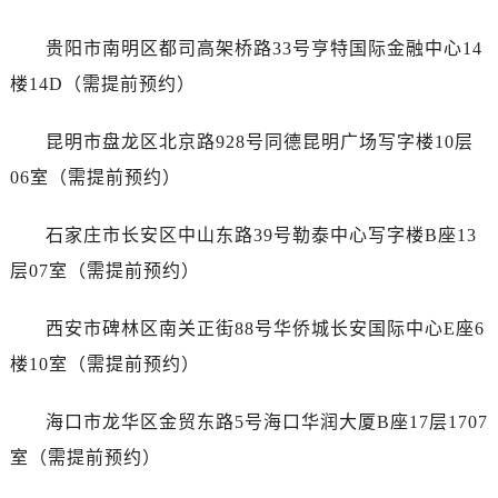
广东省河源市源城区越王大道劳力士售后服务中心（需提前预约）
广东省惠州市惠城区江北文昌一路7号华贸大厦1座30层3005室劳力士售后服务中心（需提前预约）
贵阳市南明区都司高架桥路33号亨特国际金融中心14
广东省江门市蓬江区广场西路劳力士售后服务中心（需提前预约）
楼14D（需提前预约）
广东省揭阳市榕城进贤门步行街劳力士售后服务中心（需提前预约）
广东省茂名市电白区水东街道迎宾大道劳力士售后服务中心（需提前预约）
昆明市盘龙区北京路928号同德昆明广场写字楼10层
广东省梅州市梅江区金燕大道劳力士售后服务中心（需提前预约）
06室（需提前预约）
广东省清远市清城区湖西路劳力士售后服务中心（需提前预约）
广东省汕头市龙湖区长平路劳力士售后服务中心（需提前预约）
石家庄市长安区中山东路39号勒泰中心写字楼B座13
广东省汕尾市城区香洲街道园林社区翠园街劳力士售后服务中心（需提前预约）
层07室（需提前预约）
广东省韶关市武江区芙蓉新区与老城中心交汇处劳力士售后服务中心（需提前预约）
广东省深圳市罗湖区深南东路5001号华润大厦17层1701室劳力士售后服务中心（需提前预约）
西安市碑林区南关正街88号华侨城长安国际中心E座6
广东省阳江市江城区东风一路劳力士售后服务中心（需提前预约）
楼10室（需提前预约）
广东省云浮市云城区金山路劳力士售后服务中心（需提前预约）
广东省湛江市赤坎区观海北路劳力士售后服务中心（需提前预约）
海口市龙华区金贸东路5号海口华润大厦B座17层1707
广东省肇庆市端州区信安大道与砚都大道交汇处劳力士售后服务中心（需提前预约）
室（需提前预约）
广西壮族自治区百色市右江区中山二路劳力士售后服务中心（需提前预约）