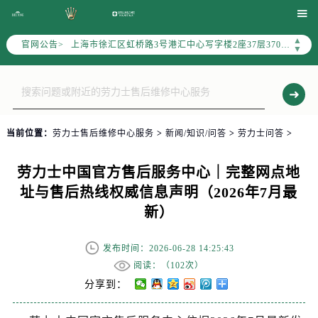
北京市朝阳区建国门外大街甲6号华熙国际中心写字楼D座11层1102室（需提前预约）

天津市和平区赤峰道136号天津国际金融中心写字楼26层2603室（需提前预约）
▲
官网公告>
上海市徐汇区虹桥路3号港汇中心写字楼2座37层3705室（需提前预约）
▼
上海市黄浦区南京东路299号宏伊国际广场写字楼8层806室（需提前预约）
南京市秦淮区中山南路1号（新街口）南京中心写字楼22层C1-1室（需提前预约）
常州市新北区龙锦路1590号现代传媒中心写字楼5号楼10层1008室（需提前预约）
徐州市鼓楼区淮海东路29号苏宁广场IFC国际金融中心写字楼35层3508室（需提前预约）
当前位置：
劳力士售后维修中心服务
>
新闻/知识/问答
>
劳力士问答
>
扬州市邗江区国展路29号星耀天地写字楼1号楼18层1803室（需提前预约）
盐城市盐都区世纪大道5号盐城金融城写字楼1号楼16层1604室（需提前预约）
劳力士中国官方售后服务中心｜完整网点地
泰州市海陵区永定东路399号置地商务中心东塔写字楼（华润万象城）17层1706室（需提前预约）
址与售后热线权威信息声明（2026年7月最
宁波市江北区大闸南路500号来福士广场办公楼20层2009室（需提前预约）
新）
杭州市上城区钱江路1366号华润大厦写字楼A座5层503-5室（需提前预约）
金华市金东区东市南街777号金华万达广场写字楼4号楼22层2209室（需提前预约）
发布时间：2026-06-28 14:25:43
绍兴市越城区胜利东路379号世茂天际中心写字楼8层805室（需提前预约）
阅读：（
102次）
嘉兴市南湖区广益路705号嘉兴世界贸易中心写字楼A座13层1304室（需提前预约）
分享到：
南昌市红谷滩新区红谷中大道998号绿地双子塔（中央广场）A1座办公楼14层07室（需提前预约）