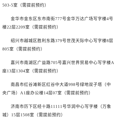
辽宁省阜新市海州区解放大街劳力士售后服务中心（需提前预约）
503-5室（需提前预约）
辽宁省葫芦岛市连山区中央路劳力士售后服务中心（需提前预约）
辽宁省锦州市古塔区中央大街劳力士售后服务中心（需提前预约）
金华市金东区东市南街777号金华万达广场写字楼4号
辽宁省辽阳市白塔区新运大街劳力士售后服务中心（需提前预约）
楼22层2209室（需提前预约）
辽宁省盘锦市兴隆台区石油大街劳力士售后服务中心（需提前预约）
辽宁省铁岭市银州区南马路劳力士售后服务中心（需提前预约）
绍兴市越城区胜利东路379号世茂天际中心写字楼8层
辽宁省营口市站前区市府路与渤海大街交叉口劳力士售后服务中心（需提前预约）
805室（需提前预约）
辽宁省沈阳市沈河区中街路137号亨得利名表维修授权店1楼劳力士售后服务中心（需提前预约）
辽宁省沈阳市沈河区中街路83号亨得利名表维修授权店1楼劳力士售后服务中心（需提前预约）
嘉兴市南湖区广益路705号嘉兴世界贸易中心写字楼A
北京市朝阳区建国门外大街甲6号华熙国际中心D座11层1102室劳力士售后服务中心（需提前预约）
座13层1304室（需提前预约）
北京市东城区东长安街1号王府井东方广场W3座6层602室劳力士售后服务中心（需提前预约）
河北省保定市竞秀区朝阳北大街北国先天下劳力士售后服务中心（需提前预约）
南昌市红谷滩新区红谷中大道998号绿地双子塔（中
内蒙古自治区阿拉善盟市左旗土尔扈特大街劳力士售后服务中心（需提前预约）
央广场）A1座办公楼14层07室（需提前预约）
内蒙古自治区巴彦淖尔市临河区新华街劳力士售后服务中心（需提前预约）
内蒙古自治区包头市青山区幸福路甲3号王府井百货名表维修劳力士售后服务中心（需提前预约）
济南市历下区经十路11111号华润中心写字楼（万象
内蒙古自治区赤峰市红山区哈达街劳力士售后服务中心（需提前预约）
城）15层1508室（需提前预约）