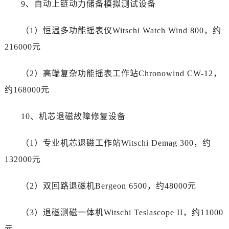
9、自动上链动力储备模拟测试设备
四川省资阳市雁江区滨江大道一段与和平南路劳力士售后服务中心（需提前预约）
四川省自贡市自流井区华商北路劳力士售后服务中心（需提前预约）
（1）恒温多功能摇表仪Witschi Watch Wind 800，约
西藏自治区阿里地区噶尔县北京西路劳力士售后服务中心（需提前预约）
216000元
西藏自治区昌都市卡若区昌都西路劳力士售后服务中心（需提前预约）
西藏自治区拉萨市城关区北京中路劳力士售后服务中心（需提前预约）
（2）高端复杂功能摇表工作站Chronowind CW-12，
西藏自治区林芝市巴宜区广东路劳力士售后服务中心（需提前预约）
约168000元
西藏自治区那曲市色尼区浙江西路劳力士售后服务中心（需提前预约）
西藏自治区日喀则市桑珠孜区上海中路劳力士售后服务中心（需提前预约）
10、机芯退磁故障修复设备
西藏自治区山南市乃东区湖北大道劳力士售后服务中心（需提前预约）
云南省保山市隆阳区正阳路劳力士售后服务中心（需提前预约）
（1）专业机芯退磁工作站Witschi Demag 300，约
云南省楚雄彝族自治州楚雄市鹿城南路劳力士售后服务中心（需提前预约）
132000元
云南省大理白族自治州大理市建设路劳力士售后服务中心（需提前预约）
云南省德宏傣族景颇族自治州芒市团结大街劳力士售后服务中心（需提前预约）
（2）双回路退磁机Bergeon 6500，约48000元
云南省迪庆藏族自治州香格里拉市长征大道劳力士售后服务中心（需提前预约）
云南省红河哈尼族彝族自治州蒙自市天马路劳力士售后服务中心（需提前预约）
（3）退磁测磁一体机Witschi Teslascope II，约11000
云南省丽江市古城区七星街劳力士售后服务中心（需提前预约）
元