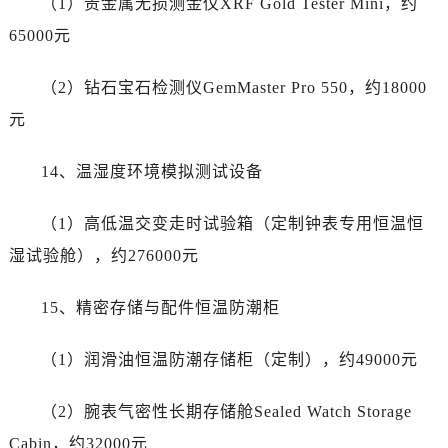
（1）贵金属无损测金仪XRF Gold Tester Mini，约
呼和浩特市玉泉区大学西街70号华润万象城写字楼（鄂尔多斯大厦）23层2326室劳力士售后服务中心（需提前预约）
65000元
兰州市七里河区西津西路16号兰州中心写字楼21层2102室劳力士售后服务中心（需提前预约）
节假日正常营业！
（2）钻石宝石检测仪GemMaster Pro 550，约18000
元
14、温湿度环境模拟测试设备
（1）高低温交变走时试验箱（定制钟表专用恒温恒
湿试验舱），约276000元
15、精密存储与配件恒温防潮柜
（1）润滑油恒温防潮存储柜（定制），约49000元
（2）腕表气密性长期存储舱Sealed Watch Storage
Cabin，约32000元