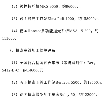
四川省达州市通川区中心广场、老车坝劳力士售后服务中心（需提前预约）
（2）线性拉丝机MKS 9050，约96000元
四川省德阳市旌阳区长江西路、南街劳力士售后服务中心（需提前预约）
四川省甘孜州市康定市情歌广场、箭炉街劳力士售后服务中心（需提前预约）
（3）镜面抛光工作站Elma Poli-1000，约158000元
四川省广安市广安区建安南路劳力士售后服务中心（需提前预约）
四川省广元市利州区老城南北街、东大街劳力士售后服务中心（需提前预约）
（4）德国Horotec多功能抛光系统MSA 15.200，约
四川省乐山市市中区嘉定中路劳力士售后服务中心（需提前预约）
113000元
四川省凉山州市西昌市大巷口下街劳力士售后服务中心（需提前预约）
四川省泸州市江阳区治平路劳力士售后服务中心（需提前预约）
8、精密车铣加工修复设备
四川省眉山市东坡区三苏路劳力士售后服务中心（需提前预约）
四川省绵阳市涪城区翠花街劳力士售后服务中心（需提前预约）
（1）全套复合精密钟表车床（带铣磨附件）Bergeon
四川省南充市高坪区江东大道劳力士售后服务中心（需提前预约）
5412-B-C，约146000元
四川省内江市东兴区汉安大道劳力士售后服务中心（需提前预约）
四川省攀枝花市东区三线大道北段劳力士售后服务中心（需提前预约）
（2）液压精密压盖工作站Bergeon 5500，约19500元
四川省遂宁市船山区香林南路劳力士售后服务中心（需提前预约）
四川省雅安市雨城区熊猫大道劳力士售后服务中心（需提前预约）
（3）德国精密微型加工车床Boley 50，约122000元
四川省宜宾市翠屏区长翠路劳力士售后服务中心（需提前预约）