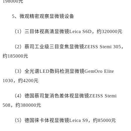
198000元
新疆维吾尔自治区哈密市伊州区建国北路劳力士售后服务中心（需提前预约）
新疆维吾尔自治区和田市和田市北京西路劳力士售后服务中心（需提前预约）
5、微观精密观察显微镜设备
新疆维吾尔自治区胡杨河市胡杨河市胡杨路劳力士售后服务中心（需提前预约）
新疆维吾尔自治区霍尔果斯市亚欧北路劳力士售后服务中心（需提前预约）
（1）三目体视高清显微镜Leica S6D，约320000元
新疆维吾尔自治区喀什市解放北路劳力士售后服务中心（需提前预约）
新疆维吾尔自治区可克达拉市幸福路劳力士售后服务中心（需提前预约）
（2）蔡司工业级三目变焦显微镜ZEISS Stemi 305，
新疆维吾尔自治区克拉玛依市克拉玛依区友谊路劳力士售后服务中心（需提前预约）
约185000元
新疆维吾尔自治区库车市库车市文化东路劳力士售后服务中心（需提前预约）
新疆维吾尔自治区库尔勒市库尔勒市人民东路劳力士售后服务中心（需提前预约）
（3）全光谱LED数码检测显微镜GemOro Elite
新疆维吾尔自治区奎屯市团结西街劳力士售后服务中心（需提前预约）
1030，约4200元
新疆维吾尔自治区昆玉市昆泉街劳力士售后服务中心（需提前预约）
新疆维吾尔自治区沙湾市三道河子镇世纪大道南路劳力士售后服务中心（需提前预约）
（4）德国蔡司复消色差体视显微镜ZEISS Stemi
新疆维吾尔自治区石河子市北二路劳力士售后服务中心（需提前预约）
508，约380000元
新疆维吾尔自治区双河市光明路劳力士售后服务中心（需提前预约）
新疆维吾尔自治区塔城市塔城地区闻琴路劳力士售后服务中心（需提前预约）
（5）德国徕卡体视显微镜Leica S9，约85000元
新疆维吾尔自治区铁门关市兴疆路劳力士售后服务中心（需提前预约）