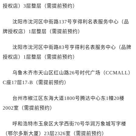
安徽省芜湖市镜湖区中山路步行街劳力士售后服务中心（需提前预约）
授权店）3层整层（需提前预约）
安徽省宣城市宣州区叠嶂西路劳力士售后服务中心（需提前预约）
福建省龙岩市新罗区九一南路劳力士售后服务中心（需提前预约）
沈阳市沈河区中街路137号亨得利名表服务中心（品
福建省南平市建阳区人民西路劳力士售后服务中心（需提前预约）
牌授权店）1层整层（需提前预约）
福建省宁德市蕉城区天湖东路劳力士售后服务中心（需提前预约）
福建省莆田市城厢区霞林街道荔华东大道劳力士售后服务中心（需提前预约）
沈阳市沈河区中街路83号亨得利名表服务中心（品牌
福建省三明市三元区东乾二路劳力士售后服务中心（需提前预约）
授权店）1层整层（需提前预约）
福建省漳州市龙文区步港路劳力士售后服务中心（需提前预约）
江苏省常州市新北区龙锦路1590号现代传媒中心5号楼10层1008室劳力士售后服务中心（需提前预约）
乌鲁木齐市天山区红山路26号时代广场（CCMALL）
江苏省淮安市清江浦区淮海北路劳力士售后服务中心（需提前预约）
C座17层17-B（需提前预约）
江苏省连云港市海州区通灌北路劳力士售后服务中心（需提前预约）
江苏省南京市秦淮区中山南路1号南京中心22层22-C1-C3室劳力士售后服务中心（需提前预约）
台州市椒江区东海大道1800号腾达中心东1幢20楼
江苏省宿迁市宿城区西湖路劳力士售后服务中心（需提前预约）
2002室（需提前预约）
江苏省泰州市海陵区永定东路399号置地商务中心东塔（华润万象城）17层1706室劳力士售后服务中心（需提前预约）
江苏省徐州市鼓楼区淮海东路29号苏宁广场IFC国际金融中心35层3508室劳力士售后服务中心（需提前预约）
呼和浩特市玉泉区大学西街70号华润万象城写字楼
江苏省盐城市盐都区世纪大道5号盐城金融城写字楼1号楼16层1604室劳力士售后服务中心（需提前预约）
（鄂尔多斯大厦）23层2326室（需提前预约）