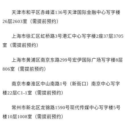
石家庄市长安区中山东路39号勒泰中心写字楼B座13层07室（需提前预约）
西安市碑林区南关正街88号华侨城长安国际中心E座6楼10室（需提前预约）
天津市和平区赤峰道136号天津国际金融中心写字楼
海口市龙华区金贸东路5号海口华润大厦B座17层1707室（需提前预约）
26层2603室（需提前预约）
唐山市路南区新华东道100号万达广场写字楼A座10层1002室（需提前预约）
台州市椒江区东海大道1800号腾达中心东1幢20楼2002室（需提前预约）
上海市徐汇区虹桥路3号港汇中心写字楼2座37层3705
内蒙古自治区呼和浩特市玉泉区大学西街70号华润万象城写字楼（鄂尔多斯大厦）23层2326室（需提前预约）
室（需提前预约）
甘肃省兰州市七里河区西津西路16号兰州中心写字楼21层2102室（需提前预约）
黑龙江省大庆市萨尔图区会战大街劳力士售后服务中心（需提前预约）
上海市黄浦区南京东路299号宏伊国际广场写字楼8层
黑龙江省鹤岗市向阳区红军路劳力士售后服务中心（需提前预约）
806室（需提前预约）
黑龙江省黑河市爱辉区中央街劳力士售后服务中心（需提前预约）
黑龙江省鸡西市鸡冠区红军路劳力士售后服务中心（需提前预约）
南京市秦淮区中山南路1号（新街口）南京中心写字
黑龙江省佳木斯市向阳区长安路劳力士售后服务中心（需提前预约）
楼22层C1-1室（需提前预约）
黑龙江省牡丹江市东安区太平路劳力士售后服务中心（需提前预约）
黑龙江省七台河市桃山区大同街劳力士售后服务中心（需提前预约）
常州市新北区龙锦路1590号现代传媒中心写字楼5号
黑龙江省齐齐哈尔市龙沙区龙华路劳力士售后服务中心（需提前预约）
楼10层1008室（需提前预约）
黑龙江省双鸭山市尖山区新兴大街劳力士售后服务中心（需提前预约）