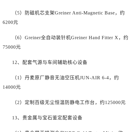
江苏省南通市崇川区工农路57号圆融广场写字楼16层1603室劳力士售后服务中心（需提前预约）
江苏省苏州市苏州工业园区 星港街199号苏州中心办公楼C座22层08室劳力士售后服务中心（需提前预约）
（5）防磁机芯支架Greiner Anti-Magnetic Base，约
湖北省武汉市江汉区解放大道686号世界贸易大厦38层09室劳力士售后服务中心（需提前预约）
6200元
广西省南宁市青秀区金湖路59号地王大厦12楼1224室劳力士售后服务中心（需提前预约）
安徽省合肥市蜀山区潜山路111号万象城华润大厦B座12楼03室劳力士售后服务中心（需提前预约）
（6）Greiner全自动装针机Greiner Hand Fitter X，约
福建省泉州市丰泽区宝洲路729号浦西万达中心写字楼A座7楼709室劳力士售后服务中心（需提前预约）
75000元
山东省青岛市南区山东路6号华润大厦B座22层04室劳力士售后服务中心（需提前预约）
山东省烟台市芝罘区胜利路139号万达金融中心A座907室劳力士售后服务中心（需提前预约）
12、配套气源与车间辅助核心设备
吉林省长春市朝阳区西安大路727号中银大厦A座(旺进大厦)18层09室劳力士售后服务中心（需提前预约）
贵州省贵阳市南明区都司高架桥路33号亨特国际金融中心14楼14D劳力士售后服务中心（需提前预约）
（1）丹麦原厂静音无油空压机JUN-AIR 6-4，约
云南省昆明市盘龙区北京路928号同德昆明广场写字楼10层06室劳力士售后服务中心（需提前预约）
14000元
河北省石家庄市长安区中山东路39号勒泰中心写字楼B座13层07室劳力士售后服务中心（需提前预约）
陕西省西安市碑林区南关正街88号华侨城长安国际中心E座6楼10室劳力士售后服务中心（需提前预约）
（2）定制百级无尘恒温防静电工作台，约125000元
海南省海口市龙华区金贸东路5号海口华润大厦B座17层1707室劳力士售后服务中心（需提前预约）
13、贵金属与宝石鉴定配套设备
河北省唐山市路南区新华东道100号万达广场写字楼A座10层1002室劳力士售后服务中心（需提前预约）
台州市椒江区东海大道1800号腾达中心东1幢20楼2002室劳力士售后服务中心（需提前预约）