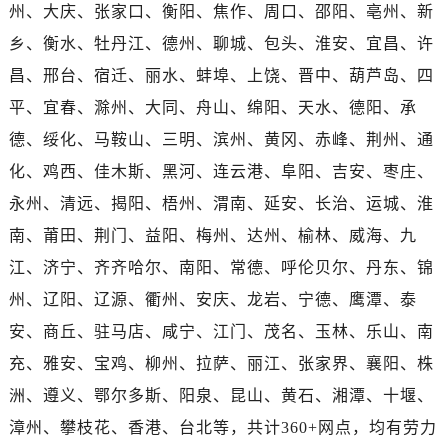
河南省平顶山市卫东区建设路劳力士售后服务中心（需提前预约）
州、大庆、张家口、衡阳、焦作、周口、邵阳、亳州、新
河南省濮阳市大华龙区开州路绿城路交叉口劳力士售后服务中心（需提前预约）
乡、衡水、牡丹江、德州、聊城、包头、淮安、宜昌、许
河南省三门峡市湖滨区和平路劳力士售后服务中心（需提前预约）
昌、邢台、宿迁、丽水、蚌埠、上饶、晋中、葫芦岛、四
河南省商丘市梁园区神火大道劳力士售后服务中心（需提前预约）
平、宜春、滁州、大同、舟山、绵阳、天水、德阳、承
河南省新乡市红旗区人民路劳力士售后服务中心（需提前预约）
德、绥化、马鞍山、三明、滨州、黄冈、赤峰、荆州、通
河南省信阳市浉河区东方红大道劳力士售后服务中心（需提前预约）
化、鸡西、佳木斯、黑河、连云港、阜阳、吉安、枣庄、
河南省许昌市魏都区建安大道与八龙路交叉口劳力士售后服务中心（需提前预约）
永州、清远、揭阳、梧州、渭南、延安、长治、运城、淮
河南省郑州市二七区民主路10号华润大厦29层2905室劳力士售后服务中心（需提前预约）
河南省周口市川汇区七一路劳力士售后服务中心（需提前预约）
南、莆田、荆门、益阳、梅州、达州、榆林、威海、九
河南省驻马店市驿城区乐山大道与置地大道交叉口劳力士售后服务中心（需提前预约）
江、济宁、齐齐哈尔、南阳、常德、呼伦贝尔、丹东、锦
湖北省鄂州市鄂城区文星大道劳力士售后服务中心（需提前预约）
州、辽阳、辽源、衢州、安庆、龙岩、宁德、鹰潭、泰
湖北省黄冈市黄州区赤壁大道劳力士售后服务中心（需提前预约）
安、商丘、驻马店、咸宁、江门、茂名、玉林、乐山、南
湖北省黄石市黄石港区武汉路劳力士售后服务中心（需提前预约）
充、雅安、宝鸡、柳州、拉萨、丽江、张家界、襄阳、株
湖北省荆门市东宝中天街步行街劳力士售后服务中心（需提前预约）
洲、遵义、鄂尔多斯、阳泉、昆山、黄石、湘潭、十堰、
湖北省荆州市荆州区荆中路劳力士售后服务中心（需提前预约）
漳州、攀枝花、香港、台北等，共计360+网点，均有劳力
湖北省十堰市茅箭区人民北路劳力士售后服务中心（需提前预约）