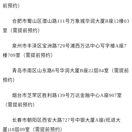
浙江省宁波市江北区大闸南路500号来福士广场办公楼20层2009室劳力士售后服务中心（需提前预约）
前预约）
浙江省衢州市柯城区上街劳力士售后服务中心（需提前预约）
浙江省绍兴市越城区胜利东路379号世茂天际中心写字楼8层805室劳力士售后服务中心（需提前预约）
合肥市蜀山区潜山路111号万象城华润大厦B座12楼03
浙江省舟山市定海区解放东路劳力士售后服务中心（需提前预约）
室（需提前预约）
澳门特别行政区大堂区议事亭前地（新马路）劳力士售后服务中心（需提前预约）
澳门特别行政区风顺堂区南湾大马路劳力士售后服务中心（需提前预约）
泉州市丰泽区宝洲路729号浦西万达中心写字楼A座7
澳门特别行政区花地玛堂区关闸广场劳力士售后服务中心（需提前预约）
楼709室（需提前预约）
澳门特别行政区花王堂区大三巴商圈劳力士售后服务中心（需提前预约）
澳门特别行政区嘉模堂区官也街劳力士售后服务中心（需提前预约）
青岛市南区山东路6号华润大厦B座22层04室（需提前
澳门省路氹城市金光大道劳力士售后服务中心（需提前预约）
预约）
澳门特别行政区望德堂区塔石广场劳力士售后服务中心（需提前预约）
福建省福州市鼓楼区五四路128-1号恒力城写字楼15层03室劳力士售后服务中心（需提前预约）
烟台市芝罘区胜利路139号万达金融中心A座907室
福建省厦门市思明区湖滨东路95号万象城华润大厦B座11层1104室劳力士售后服务中心（需提前预约）
（需提前预约）
广东省潮州市潮安区新风路与潮汕路交汇处劳力士售后服务中心（需提前预约）
广东省广州市天河区天河路230号万菱汇国际中心A塔7层704室劳力士售后服务中心（需提前预约）
长春市朝阳区西安大路727号中银大厦A座(旺进大
广东省广州市越秀区环市东路371-375号世界贸易中心大厦南塔15层1507室劳力士售后服务中心（需提前预约）
厦)18层09室（需提前预约）