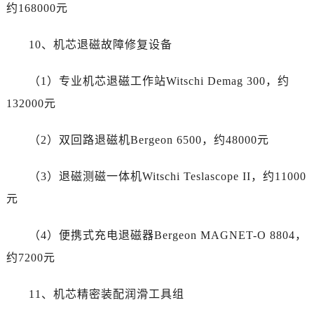
浙江省丽水市莲都区解放街劳力士售后服务中心（需提前预约）
约168000元
浙江省宁波市江北区大闸南路500号来福士广场办公楼20层2009室劳力士售后服务中心（需提前预约）
10、机芯退磁故障修复设备
浙江省衢州市柯城区上街劳力士售后服务中心（需提前预约）
浙江省绍兴市越城区胜利东路379号世茂天际中心写字楼8层805室劳力士售后服务中心（需提前预约）
（1）专业机芯退磁工作站Witschi Demag 300，约
浙江省舟山市定海区解放东路劳力士售后服务中心（需提前预约）
132000元
澳门特别行政区大堂区议事亭前地（新马路）劳力士售后服务中心（需提前预约）
澳门特别行政区风顺堂区南湾大马路劳力士售后服务中心（需提前预约）
（2）双回路退磁机Bergeon 6500，约48000元
澳门特别行政区花地玛堂区关闸广场劳力士售后服务中心（需提前预约）
澳门特别行政区花王堂区大三巴商圈劳力士售后服务中心（需提前预约）
（3）退磁测磁一体机Witschi Teslascope II，约11000
澳门特别行政区嘉模堂区官也街劳力士售后服务中心（需提前预约）
元
澳门省路氹城市金光大道劳力士售后服务中心（需提前预约）
澳门特别行政区望德堂区塔石广场劳力士售后服务中心（需提前预约）
（4）便携式充电退磁器Bergeon MAGNET-O 8804，
福建省福州市鼓楼区五四路128-1号恒力城写字楼15层03室劳力士售后服务中心（需提前预约）
约7200元
福建省厦门市思明区湖滨东路95号万象城华润大厦B座11层1104室劳力士售后服务中心（需提前预约）
广东省潮州市潮安区新风路与潮汕路交汇处劳力士售后服务中心（需提前预约）
11、机芯精密装配润滑工具组
广东省广州市天河区天河路230号万菱汇国际中心A塔7层704室劳力士售后服务中心（需提前预约）