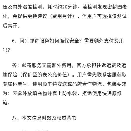
台州市椒江区东海大道1800号腾达中心东1幢20楼2002室劳力士售后服务中心（需提前预约）
压及内外温差检测，耗时约20分钟。若检测发现密封圈老
呼和浩特市玉泉区大学西街70号华润万象城写字楼（鄂尔多斯大厦）23层2326室劳力士售后服务中心（需提前预约）
化，会提供更换建议（费用另计），但用户可选择仅测试
兰州市七里河区西津西路16号兰州中心写字楼21层2102室劳力士售后服务中心（需提前预约）
后离开。
节假日正常营业！
6、问：邮寄服务如何确保安全？需要额外支付费用
吗？
答：邮寄服务无需额外费用，官方承担往返运费及运
输保险（保价至腕表公允价值）。用户需先联系客服获取
专属运单号，使用顺丰特安送或品牌合作物流，包装要求
为：表盒外放填充物并套上防水袋，拒绝使用快递原纸
箱。
八、本文信息时效及权威背书