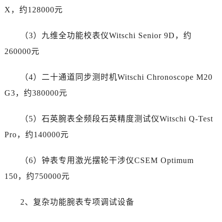
辽宁省抚顺市新抚区东一路劳力士售后服务中心（需提前预约）
X，约128000元
辽宁省阜新市海州区解放大街劳力士售后服务中心（需提前预约）
辽宁省葫芦岛市连山区中央路劳力士售后服务中心（需提前预约）
（3）九维全功能校表仪Witschi Senior 9D，约
辽宁省锦州市古塔区中央大街劳力士售后服务中心（需提前预约）
260000元
辽宁省辽阳市白塔区新运大街劳力士售后服务中心（需提前预约）
辽宁省盘锦市兴隆台区石油大街劳力士售后服务中心（需提前预约）
（4）二十通道同步测时机Witschi Chronoscope M20
辽宁省铁岭市银州区南马路劳力士售后服务中心（需提前预约）
G3，约380000元
辽宁省营口市站前区市府路与渤海大街交叉口劳力士售后服务中心（需提前预约）
辽宁省沈阳市沈河区中街路137号亨得利名表维修授权店1楼劳力士售后服务中心（需提前预约）
（5）石英腕表全频段石英精度测试仪Witschi Q-Test
辽宁省沈阳市沈河区中街路83号亨得利名表维修授权店1楼劳力士售后服务中心（需提前预约）
Pro，约140000元
北京市朝阳区建国门外大街甲6号华熙国际中心D座11层1102室劳力士售后服务中心（需提前预约）
北京市东城区东长安街1号王府井东方广场W3座6层602室劳力士售后服务中心（需提前预约）
（6）钟表专用激光摆轮干涉仪CSEM Optimum
河北省保定市竞秀区朝阳北大街北国先天下劳力士售后服务中心（需提前预约）
150，约750000元
内蒙古自治区阿拉善盟市左旗土尔扈特大街劳力士售后服务中心（需提前预约）
内蒙古自治区巴彦淖尔市临河区新华街劳力士售后服务中心（需提前预约）
2、复杂功能腕表专项调试设备
内蒙古自治区包头市青山区幸福路甲3号王府井百货名表维修劳力士售后服务中心（需提前预约）