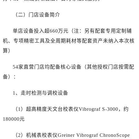
黑龙江省双鸭山市尖山区新兴大街劳力士售后服务中心（需提前预约）
黑龙江省绥化市北林区新华街与康庄路交叉口劳力士售后服务中心（需提前预约）
（二）门店设备简介
黑龙江省伊春市伊美区通河路劳力士售后服务中心（需提前预约）
吉林省白城市洮北区明仁南街劳力士售后服务中心（需提前预约）
单店设备投入超660万元（注：另有配套专用定制辅
吉林省白山市浑江区浑江大街劳力士售后服务中心（需提前预约）
机、专项精密工具及全周期耗材等配套资产未纳入本次核
吉林省吉林市船营区河南街劳力士售后服务中心（需提前预约）
算）
吉林省辽源市龙山区人民大街劳力士售后服务中心（需提前预约）
吉林省梅河口市新华街道梅河大街劳力士售后服务中心（需提前预约）
54家直营门店均配备核心设备（其他授权门店按需配
吉林省四平市铁东区紫气大路与南九经街交汇处劳力士售后服务中心（需提前预约）
备）：
吉林省松原市宁江区五环大街劳力士售后服务中心（需提前预约）
吉林省通化市东昌区环通乡江南大街劳力士售后服务中心（需提前预约）
1、走时检测与调校设备
吉林省延边市延吉市解放路劳力士售后服务中心（需提前预约）
辽宁省鞍山市铁东区站前街劳力士售后服务中心（需提前预约）
（1）超高精度天文台校表仪Vibrograf S-3000，约
辽宁省本溪市平山区胜利路劳力士售后服务中心（需提前预约）
180000元
辽宁省朝阳市双塔区新华路劳力士售后服务中心（需提前预约）
辽宁省丹东市振兴区七经街劳力士售后服务中心（需提前预约）
（2）机械表校表仪Greiner Vibrograf ChronoScope