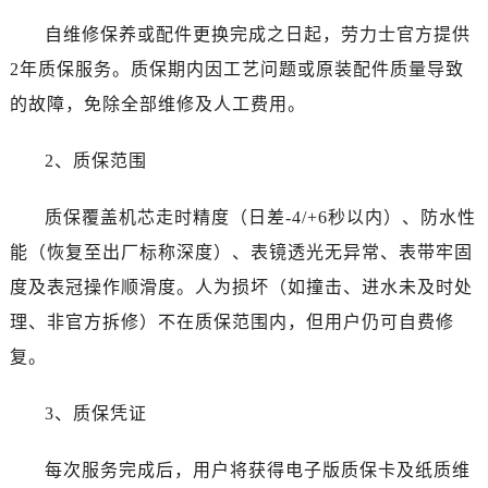
湖南省张家界市永定区解放路劳力士售后服务中心（需提前预约）
自维修保养或配件更换完成之日起，劳力士官方提供
湖南省长沙市芙蓉区建湘路393号世茂环球金融中心写字楼10层1013室劳力士售后服务中心（需提前预约）
2年质保服务。质保期内因工艺问题或原装配件质量导致
湖南省株洲市芦淞区建设南路劳力士售后服务中心（需提前预约）
甘肃省白银市白银区北京路劳力士售后服务中心（需提前预约）
的故障，免除全部维修及人工费用。
甘肃省定西市安定区解放路劳力士售后服务中心（需提前预约）
2、质保范围
甘肃省敦煌市沙州镇阳关中路劳力士售后服务中心（需提前预约）
甘肃省合作市人民街劳力士售后服务中心（需提前预约）
质保覆盖机芯走时精度（日差-4/+6秒以内）、防水性
甘肃省嘉峪关市雄关区新华中路劳力士售后服务中心（需提前预约）
能（恢复至出厂标称深度）、表镜透光无异常、表带牢固
甘肃省金昌市金川区北京路劳力士售后服务中心（需提前预约）
甘肃省酒泉市肃州区西大街劳力士售后服务中心（需提前预约）
度及表冠操作顺滑度。人为损坏（如撞击、进水未及时处
甘肃省临夏市城南街道团结路劳力士售后服务中心（需提前预约）
理、非官方拆修）不在质保范围内，但用户仍可自费修
甘肃省陇南市武都区人民路劳力士售后服务中心（需提前预约）
复。
甘肃省平凉市崆峒区西大街劳力士售后服务中心（需提前预约）
甘肃省庆阳市西峰区南大街劳力士售后服务中心（需提前预约）
3、质保凭证
甘肃省天水市秦州区民主路劳力士售后服务中心（需提前预约）
甘肃省武威市凉州区迎宾路劳力士售后服务中心（需提前预约）
每次服务完成后，用户将获得电子版质保卡及纸质维