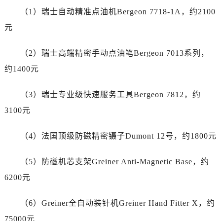
广东省广州市越秀区环市东路371-375号世界贸易中心大厦南塔15层1507室劳力士售后服务中心（需提前预约）
（1）瑞士自动精准点油机Bergeon 7718-1A，约2100
广东省河源市源城区越王大道劳力士售后服务中心（需提前预约）
元
广东省惠州市惠城区江北文昌一路7号华贸大厦1座30层3005室劳力士售后服务中心（需提前预约）
广东省江门市蓬江区广场西路劳力士售后服务中心（需提前预约）
（2）瑞士高端精密手动点油笔Bergeon 7013系列，
广东省揭阳市榕城进贤门步行街劳力士售后服务中心（需提前预约）
约1400元
广东省茂名市电白区水东街道迎宾大道劳力士售后服务中心（需提前预约）
广东省梅州市梅江区金燕大道劳力士售后服务中心（需提前预约）
（3）瑞士专业级快速服务工具Bergeon 7812，约
广东省清远市清城区湖西路劳力士售后服务中心（需提前预约）
3100元
广东省汕头市龙湖区长平路劳力士售后服务中心（需提前预约）
广东省汕尾市城区香洲街道园林社区翠园街劳力士售后服务中心（需提前预约）
（4）法国顶级防磁精密镊子Dumont 12号，约1800元
广东省韶关市武江区芙蓉新区与老城中心交汇处劳力士售后服务中心（需提前预约）
广东省深圳市罗湖区深南东路5001号华润大厦17层1701室劳力士售后服务中心（需提前预约）
（5）防磁机芯支架Greiner Anti-Magnetic Base，约
广东省阳江市江城区东风一路劳力士售后服务中心（需提前预约）
6200元
广东省云浮市云城区金山路劳力士售后服务中心（需提前预约）
广东省湛江市赤坎区观海北路劳力士售后服务中心（需提前预约）
（6）Greiner全自动装针机Greiner Hand Fitter X，约
广东省肇庆市端州区信安大道与砚都大道交汇处劳力士售后服务中心（需提前预约）
75000元