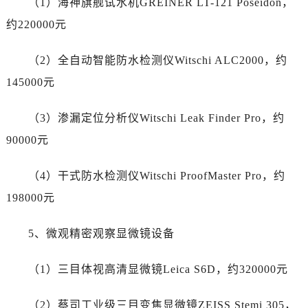
（1）海神旗舰试水机GREINER LT-121 Poseidon，
山西省运城市盐湖区河东街劳力士售后服务中心（需提前预约）
约220000元
山西省长治市潞州区英雄中路劳力士售后服务中心（需提前预约）
山西省太原市迎泽区迎泽街道解放路15号亨得利名表维修授权店3楼劳力士售后服务中心（需提前预约）
（2）全自动智能防水检测仪Witschi ALC2000，约
天津市和平区赤峰道136号天津国际金融中心26层2603室劳力士售后服务中心（需提前预约）
145000元
安徽省安庆市迎江区人民路劳力士售后服务中心（需提前预约）
安徽省蚌埠市蚌山区淮河路劳力士售后服务中心（需提前预约）
（3）渗漏定位分析仪Witschi Leak Finder Pro，约
安徽省亳州市谯城区魏武大道劳力士售后服务中心（需提前预约）
90000元
安徽省池州市贵池区长江路劳力士售后服务中心（需提前预约）
安徽省滁州市琅琊区南谯北路劳力士售后服务中心（需提前预约）
（4）干式防水检测仪Witschi ProofMaster Pro，约
安徽省阜阳市颍州区颍州北路劳力士售后服务中心（需提前预约）
198000元
安徽省淮北市相山区淮海路劳力士售后服务中心（需提前预约）
安徽省淮南市田家庵区国庆中路劳力士售后服务中心（需提前预约）
5、微观精密观察显微镜设备
安徽省黄山市屯溪区黄山西路劳力士售后服务中心（需提前预约）
安徽省六安市金安区解放中路劳力士售后服务中心（需提前预约）
（1）三目体视高清显微镜Leica S6D，约320000元
安徽省马鞍山市雨山区湖南西路劳力士售后服务中心（需提前预约）
安徽省宿州市埇桥区人民中路劳力士售后服务中心（需提前预约）
（2）蔡司工业级三目变焦显微镜ZEISS Stemi 305，