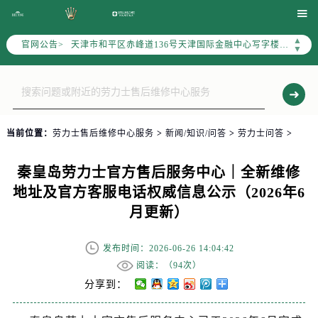
北京市东城区东长安街1号东方广场写字楼W3座6层602室（需提前预约）

北京市朝阳区建国门外大街甲6号华熙国际中心写字楼D座11层1102室（需提前预约）
▲
官网公告>
天津市和平区赤峰道136号天津国际金融中心写字楼26层2603室（需提前预约）
▼
上海市徐汇区虹桥路3号港汇中心写字楼2座37层3705室（需提前预约）
上海市黄浦区南京东路299号宏伊国际广场写字楼8层806室（需提前预约）
南京市秦淮区中山南路1号（新街口）南京中心写字楼22层C1-1室（需提前预约）
常州市新北区龙锦路1590号现代传媒中心写字楼5号楼10层1008室（需提前预约）
当前位置：
劳力士售后维修中心服务
>
新闻/知识/问答
>
劳力士问答
>
徐州市鼓楼区淮海东路29号苏宁广场IFC国际金融中心写字楼35层3508室（需提前预约）
扬州市邗江区国展路29号星耀天地写字楼1号楼18层1803室（需提前预约）
秦皇岛劳力士官方售后服务中心｜全新维修
盐城市盐都区世纪大道5号盐城金融城写字楼1号楼16层1604室（需提前预约）
地址及官方客服电话权威信息公示（2026年6
泰州市海陵区永定东路399号置地商务中心东塔写字楼（华润万象城）17层1706室（需提前预约）
月更新）
宁波市江北区大闸南路500号来福士广场办公楼20层2009室（需提前预约）
杭州市上城区钱江路1366号华润大厦写字楼A座5层503-5室（需提前预约）
发布时间：2026-06-26 14:04:42
金华市金东区东市南街777号金华万达广场写字楼4号楼22层2209室（需提前预约）
阅读：（
94次）
绍兴市越城区胜利东路379号世茂天际中心写字楼8层805室（需提前预约）
分享到：
嘉兴市南湖区广益路705号嘉兴世界贸易中心写字楼A座13层1304室（需提前预约）