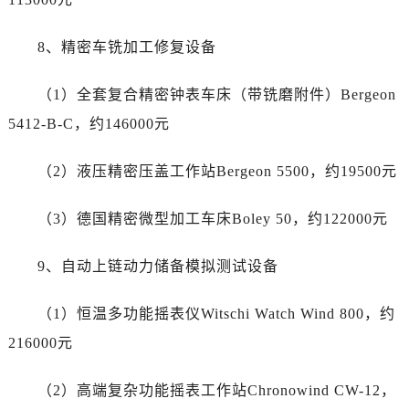
山东省济南市历下区经十路11111号华润中心写字楼（万象城）15层1508室劳力士售后服务中心（需提前预约）
山东省济宁市任城区太白楼路劳力士售后服务中心（需提前预约）
8、精密车铣加工修复设备
山东省莱芜市文化南路8号银座商城名表维修一楼名表维修劳力士售后服务中心（需提前预约）
山东省临沂市兰山区解放路劳力士售后服务中心（需提前预约）
（1）全套复合精密钟表车床（带铣磨附件）Bergeon
山东省日照市东港区烟台路劳力士售后服务中心（需提前预约）
5412-B-C，约146000元
山东省泰安市泰山区财源街道泰山大街劳力士售后服务中心（需提前预约）
山东省威海市环翠区新威海路89号振华商厦一楼名表维修劳力士售后服务中心（需提前预约）
（2）液压精密压盖工作站Bergeon 5500，约19500元
山东省潍坊市奎文区东风东街劳力士售后服务中心（需提前预约）
山东省枣庄市滕州市北辛路与善国路交叉口劳力士售后服务中心（需提前预约）
（3）德国精密微型加工车床Boley 50，约122000元
山东省淄博市张店区金晶大道劳力士售后服务中心（需提前预约）
上海市黄浦区南京东路299号宏伊国际广场写字楼8层806室劳力士售后服务中心（需提前预约）
9、自动上链动力储备模拟测试设备
上海市徐汇区虹桥路3号港汇中心2座37层3705室劳力士售后服务中心（需提前预约）
（1）恒温多功能摇表仪Witschi Watch Wind 800，约
浙江省杭州市上城区钱江路1366号华润大厦A座5层503-5室劳力士售后服务中心（需提前预约）
浙江省湖州市吴兴区劳动路劳力士售后服务中心（需提前预约）
216000元
浙江省嘉兴市南湖区广益路705号嘉兴世界贸易中心A座13层1304室劳力士售后服务中心（需提前预约）
（2）高端复杂功能摇表工作站Chronowind CW-12，
浙江省金华市金东区东市南街777号金华万达广场4号楼22楼2209室劳力士售后服务中心（需提前预约）