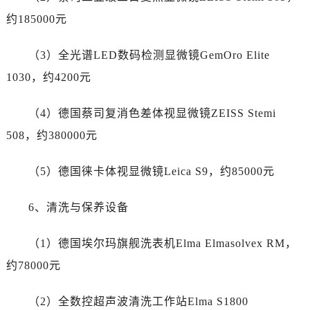
安徽省铜陵市铜官区石城大道劳力士售后服务中心（需提前预约）
约185000元
安徽省芜湖市镜湖区中山路步行街劳力士售后服务中心（需提前预约）
安徽省宣城市宣州区叠嶂西路劳力士售后服务中心（需提前预约）
（3）全光谱LED数码检测显微镜GemOro Elite
福建省龙岩市新罗区九一南路劳力士售后服务中心（需提前预约）
1030，约4200元
福建省南平市建阳区人民西路劳力士售后服务中心（需提前预约）
福建省宁德市蕉城区天湖东路劳力士售后服务中心（需提前预约）
（4）德国蔡司复消色差体视显微镜ZEISS Stemi
福建省莆田市城厢区霞林街道荔华东大道劳力士售后服务中心（需提前预约）
508，约380000元
福建省三明市三元区东乾二路劳力士售后服务中心（需提前预约）
福建省漳州市龙文区步港路劳力士售后服务中心（需提前预约）
（5）德国徕卡体视显微镜Leica S9，约85000元
江苏省常州市新北区龙锦路1590号现代传媒中心5号楼10层1008室劳力士售后服务中心（需提前预约）
江苏省淮安市清江浦区淮海北路劳力士售后服务中心（需提前预约）
6、清洗与保养设备
江苏省连云港市海州区通灌北路劳力士售后服务中心（需提前预约）
江苏省南京市秦淮区中山南路1号南京中心22层22-C1-C3室劳力士售后服务中心（需提前预约）
（1）德国埃尔玛旗舰洗表机Elma Elmasolvex RM，
江苏省宿迁市宿城区西湖路劳力士售后服务中心（需提前预约）
约78000元
江苏省泰州市海陵区永定东路399号置地商务中心东塔（华润万象城）17层1706室劳力士售后服务中心（需提前预约）
江苏省徐州市鼓楼区淮海东路29号苏宁广场IFC国际金融中心35层3508室劳力士售后服务中心（需提前预约）
（2）全数控超声波清洗工作站Elma S1800