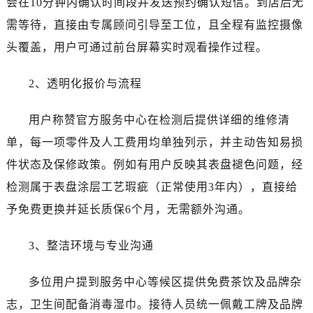
会在10分钟内确认时间段并发送预约确认短信。到店后无
四川省成都市锦江区人民东路6号SAC东原中心24层2406B室劳力士售后服务中心（需提前预约）
需等待，直接由专属顾问引导至工位，且全程有监控摄像
四川省达州市通川区中心广场、老车坝劳力士售后服务中心（需提前预约）
四川省德阳市旌阳区长江西路、南街劳力士售后服务中心（需提前预约）
头覆盖，用户可通过前台屏幕实时观看操作过程。
四川省甘孜州市康定市情歌广场、箭炉街劳力士售后服务中心（需提前预约）
2、透明化报价与流程
四川省广安市广安区建安南路劳力士售后服务中心（需提前预约）
四川省广元市利州区老城南北街、东大街劳力士售后服务中心（需提前预约）
用户称赞官方服务中心在检测后提供详细的维修清
四川省乐山市市中区嘉定中路劳力士售后服务中心（需提前预约）
单，每一项零件及人工费用均单独列示，并主动告知易损
四川省凉山州市西昌市大巷口下街劳力士售后服务中心（需提前预约）
四川省泸州市江阳区治平路劳力士售后服务中心（需提前预约）
件状态及保修政策。例如有用户反映其表盘褪色问题，经
四川省眉山市东坡区三苏路劳力士售后服务中心（需提前预约）
检测属于表盘涂层工艺瑕疵（正常使用3年内），直接给
四川省绵阳市涪城区翠花街劳力士售后服务中心（需提前预约）
予免费更换并延长质保6个月，无需额外沟通。
四川省南充市高坪区江东大道劳力士售后服务中心（需提前预约）
四川省内江市东兴区汉安大道劳力士售后服务中心（需提前预约）
3、整洁环境与专业沟通
四川省攀枝花市东区三线大道北段劳力士售后服务中心（需提前预约）
四川省遂宁市船山区香林南路劳力士售后服务中心（需提前预约）
多位用户提到服务中心等候区提供免费茶饮及品牌杂
四川省雅安市雨城区熊猫大道劳力士售后服务中心（需提前预约）
志，卫生间配备消毒湿巾。接待人员统一佩戴工牌及品牌