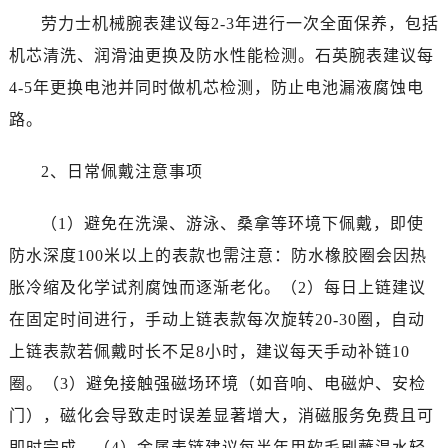
新疆维吾尔自治区阜康市博峰路劳力士售后服务中心（需提前预约）
劳力士机械腕表建议每2-3年进行一次全面保养，包括
新疆维吾尔自治区哈密市伊州区建国北路劳力士售后服务中心（需提前预约）
机芯清洗、润滑油更换及防水性能检测。石英腕表建议每
新疆维吾尔自治区和田市和田市北京西路劳力士售后服务中心（需提前预约）
4-5年更换电池并同时做机芯检测，防止电池漏液腐蚀电
新疆维吾尔自治区胡杨河市胡杨河市胡杨路劳力士售后服务中心（需提前预约）
路。
新疆维吾尔自治区霍尔果斯市亚欧北路劳力士售后服务中心（需提前预约）
新疆维吾尔自治区喀什市解放北路劳力士售后服务中心（需提前预约）
2、日常佩戴注意事项
新疆维吾尔自治区可克达拉市幸福路劳力士售后服务中心（需提前预约）
新疆维吾尔自治区克拉玛依市克拉玛依区友谊路劳力士售后服务中心（需提前预约）
（1）避免在洗澡、游泳、桑拿等环境下佩戴，即使
新疆维吾尔自治区库车市库车市文化东路劳力士售后服务中心（需提前预约）
防水深度100米以上的表款也需注意：防水橡胶圈会因热
新疆维吾尔自治区库尔勒市库尔勒市人民东路劳力士售后服务中心（需提前预约）
胀冷缩及化学试剂腐蚀而逐渐老化。（2）每日上链建议
新疆维吾尔自治区奎屯市团结西街劳力士售后服务中心（需提前预约）
新疆维吾尔自治区昆玉市昆泉街劳力士售后服务中心（需提前预约）
在固定时间进行，手动上链表款每次旋转20-30圈，自动
新疆维吾尔自治区沙湾市三道河子镇世纪大道南路劳力士售后服务中心（需提前预约）
上链表款若佩戴时长不足8小时，建议每天手动补链10
新疆维吾尔自治区石河子市北二路劳力士售后服务中心（需提前预约）
圈。（3）避免接触强磁场环境（如音响、电磁炉、安检
新疆维吾尔自治区双河市光明路劳力士售后服务中心（需提前预约）
门），磁化会导致走时误差显著增大，消磁服务免费且可
新疆维吾尔自治区塔城市塔城地区闻琴路劳力士售后服务中心（需提前预约）
即时完成。（4）金属表链建议每半年用软毛刷蘸温水轻