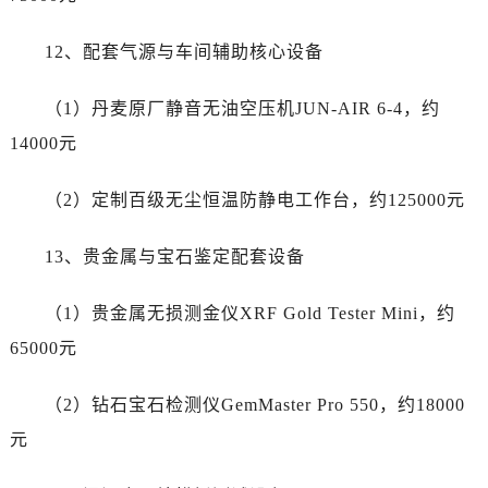
广西壮族自治区百色市右江区中山二路劳力士售后服务中心（需提前预约）
广西壮族自治区北海市海城区北京路劳力士售后服务中心（需提前预约）
12、配套气源与车间辅助核心设备
广西壮族自治区崇左市江州区石景林街道友谊大道与丽川路交汇处劳力士售后服务中心（需提前预约）
广西壮族自治区防城港市港口区金花茶大道劳力士售后服务中心（需提前预约）
（1）丹麦原厂静音无油空压机JUN-AIR 6-4，约
广西壮族自治区贵港市港北区港城街道布山大道与仙衣路交叉口劳力士售后服务中心（需提前预约）
14000元
广西壮族自治区桂林市秀峰区红岭路劳力士售后服务中心（需提前预约）
广西壮族自治区河池市金城江区金城江街道朝阳路劳力士售后服务中心（需提前预约）
（2）定制百级无尘恒温防静电工作台，约125000元
广西壮族自治区贺州市八步区城东街道灵峰南路劳力士售后服务中心（需提前预约）
广西壮族自治区来宾市兴宾区桂中大道劳力士售后服务中心（需提前预约）
13、贵金属与宝石鉴定配套设备
广西壮族自治区柳州市城中区中山中路劳力士售后服务中心（需提前预约）
（1）贵金属无损测金仪XRF Gold Tester Mini，约
广西壮族自治区钦州市钦南区金海湾东大街劳力士售后服务中心（需提前预约）
广西壮族自治区梧州市万秀区龙湖镇高旺路劳力士售后服务中心（需提前预约）
65000元
广西壮族自治区玉林市玉州区金玉路劳力士售后服务中心（需提前预约）
（2）钻石宝石检测仪GemMaster Pro 550，约18000
海南省儋州市儋州市那大镇兰洋北路劳力士售后服务中心（需提前预约）
海南省东方市八所镇解放西路劳力士售后服务中心（需提前预约）
元
海南省琼海市嘉积镇东风路劳力士售后服务中心（需提前预约）