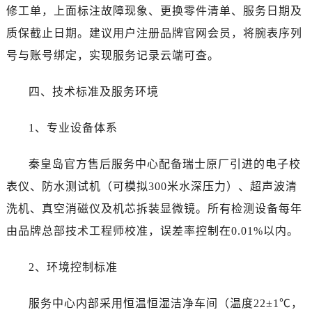
甘肃省张掖市甘州区民乐北路劳力士售后服务中心（需提前预约）
修工单，上面标注故障现象、更换零件清单、服务日期及
宁夏回族自治区固原市原州区文化街劳力士售后服务中心（需提前预约）
质保截止日期。建议用户注册品牌官网会员，将腕表序列
宁夏回族自治区石嘴山市大武口区贺兰山路劳力士售后服务中心（需提前预约）
号与账号绑定，实现服务记录云端可查。
宁夏回族自治区吴忠市利通区开元大道劳力士售后服务中心（需提前预约）
宁夏回族自治区银川市兴庆区新华东路97号新百中心C馆一层C1-18号商铺劳力士售后服务中心（需提前预约）
四、技术标准及服务环境
宁夏回族自治区中卫市沙坡头区鼓楼东街劳力士售后服务中心（需提前预约）
青海省果洛藏族自治州玛沁县团结路劳力士售后服务中心（需提前预约）
1、专业设备体系
青海省海北藏族自治州海晏县将军路劳力士售后服务中心（需提前预约）
青海省海东市乐都区滨河路劳力士售后服务中心（需提前预约）
秦皇岛官方售后服务中心配备瑞士原厂引进的电子校
青海省海南藏族自治州共和县青海湖大街劳力士售后服务中心（需提前预约）
表仪、防水测试机（可模拟300米水深压力）、超声波清
青海省海西蒙古族藏族自治州德令哈市柴达木路劳力士售后服务中心（需提前预约）
洗机、真空消磁仪及机芯拆装显微镜。所有检测设备每年
青海省黄南藏族自治州同仁市德合隆路劳力士售后服务中心（需提前预约）
由品牌总部技术工程师校准，误差率控制在0.01%以内。
青海省西宁市城西区海湖新区西关大道劳力士售后服务中心（需提前预约）
青海省玉树藏族自治州结古镇胜利路劳力士售后服务中心（需提前预约）
2、环境控制标准
陕西省安康市汉滨区金州路劳力士售后服务中心（需提前预约）
陕西省宝鸡市渭滨区经二路劳力士售后服务中心（需提前预约）
服务中心内部采用恒温恒湿洁净车间（温度22±1℃，