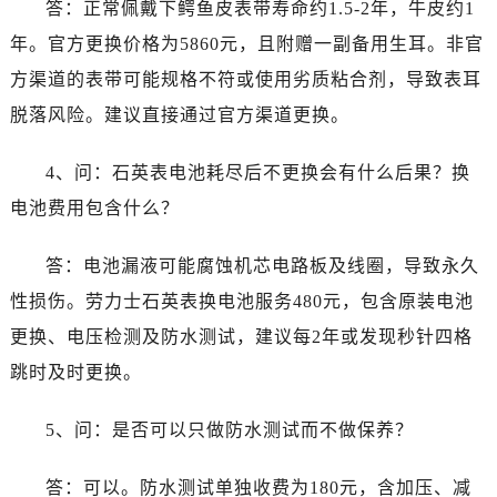
答：正常佩戴下鳄鱼皮表带寿命约1.5-2年，牛皮约1
江苏省无锡市梁溪区人民中路139号恒隆广场写字楼1座11层1104室劳力士售后服务中心（需提前预约）
江苏省南通市崇川区工农路57号圆融广场写字楼16层1603室劳力士售后服务中心（需提前预约）
年。官方更换价格为5860元，且附赠一副备用生耳。非官
江苏省苏州市苏州工业园区 星港街199号苏州中心办公楼C座22层08室劳力士售后服务中心（需提前预约）
方渠道的表带可能规格不符或使用劣质粘合剂，导致表耳
湖北省武汉市江汉区解放大道686号世界贸易大厦38层09室劳力士售后服务中心（需提前预约）
脱落风险。建议直接通过官方渠道更换。
广西省南宁市青秀区金湖路59号地王大厦12楼1224室劳力士售后服务中心（需提前预约）
安徽省合肥市蜀山区潜山路111号万象城华润大厦B座12楼03室劳力士售后服务中心（需提前预约）
4、问：石英表电池耗尽后不更换会有什么后果？换
福建省泉州市丰泽区宝洲路729号浦西万达中心写字楼A座7楼709室劳力士售后服务中心（需提前预约）
电池费用包含什么？
山东省青岛市南区山东路6号华润大厦B座22层04室劳力士售后服务中心（需提前预约）
山东省烟台市芝罘区胜利路139号万达金融中心A座907室劳力士售后服务中心（需提前预约）
答：电池漏液可能腐蚀机芯电路板及线圈，导致永久
吉林省长春市朝阳区西安大路727号中银大厦A座(旺进大厦)18层09室劳力士售后服务中心（需提前预约）
性损伤。劳力士石英表换电池服务480元，包含原装电池
贵州省贵阳市南明区都司高架桥路33号亨特国际金融中心14楼14D劳力士售后服务中心（需提前预约）
更换、电压检测及防水测试，建议每2年或发现秒针四格
云南省昆明市盘龙区北京路928号同德昆明广场写字楼10层06室劳力士售后服务中心（需提前预约）
跳时及时更换。
河北省石家庄市长安区中山东路39号勒泰中心写字楼B座13层07室劳力士售后服务中心（需提前预约）
陕西省西安市碑林区南关正街88号华侨城长安国际中心E座6楼10室劳力士售后服务中心（需提前预约）
5、问：是否可以只做防水测试而不做保养？
海南省海口市龙华区金贸东路5号海口华润大厦B座17层1707室劳力士售后服务中心（需提前预约）
河北省唐山市路南区新华东道100号万达广场写字楼A座10层1002室劳力士售后服务中心（需提前预约）
答：可以。防水测试单独收费为180元，含加压、减