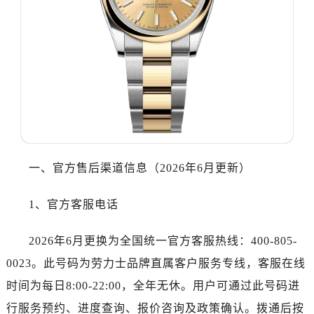
温州市鹿城区锦绣路1067号置信广场10层1015室（需提前预约）
哈尔滨市道里区友谊西路600号富力中心T2座写字楼29层03室（需提前预约，营业时间：8:30-18:30）
大连市中山区人民路15号国际金融大厦7层G室（需提前预约）
佛山市禅城区季华五路57号万科金融中心C座12层1205室（需提前预约）
东莞市东城街道鸿福东路1号民盈国贸中心T1写字楼9层907室（需提前预约）
无锡市梁溪区人民中路139号恒隆广场写字楼1座11层1104室（需提前预约）
南通市崇川区工农路57号圆融广场写字楼16层1603室（需提前预约）
苏州市苏州工业园区星港街199号苏州中心办公楼C座22层08室（需提前预约）
武汉市江汉区解放大道686号世界贸易大厦38层09室（需提前预约）
一、官方售后渠道信息（2026年6月更新）
南宁市青秀区金湖路59号地王大厦12楼1224室（需提前预约）
合肥市蜀山区潜山路111号万象城华润大厦B座12楼03室（需提前预约）
1、官方客服电话
泉州市丰泽区宝洲路729号浦西万达中心写字楼A座7楼709室（需提前预约）
2026年6月更换为全国统一官方客服热线：400-805-
青岛市南区山东路6号华润大厦B座22层04室（需提前预约）
烟台市芝罘区胜利路139号万达金融中心A座907室（需提前预约）
0023。此号码为劳力士品牌直属客户服务专线，客服在线
长春市朝阳区西安大路727号中银大厦A座(旺进大厦)18层09室（需提前预约）
时间为每日8:00-22:00，全年无休。用户可通过此号码进
贵阳市南明区都司高架桥路33号亨特国际金融中心14楼14D（需提前预约）
行服务预约、进度查询、报价咨询及政策确认。拨通后按