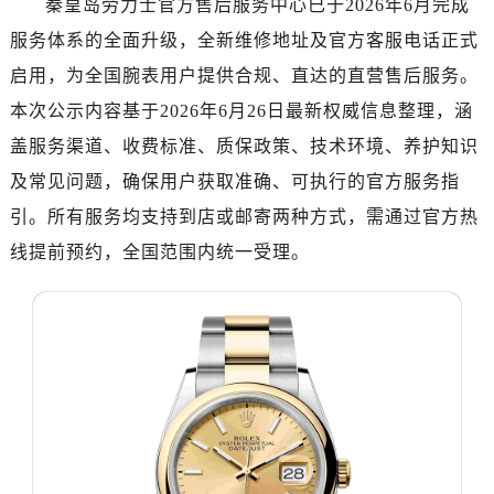
秦皇岛劳力士官方售后服务中心已于2026年6月完成
南昌市红谷滩新区红谷中大道998号绿地双子塔（中央广场）A1座办公楼14层07室（需提前预约）
服务体系的全面升级，全新维修地址及官方客服电话正式
济南市历下区经十路11111号华润中心写字楼（万象城）15层1508室（需提前预约）
广州市天河区天河路230号万菱汇国际中心写字楼A塔7层704室（需提前预约）
启用，为全国腕表用户提供合规、直达的直营售后服务。
广州市越秀区环市东路371-375号世界贸易中心大厦南塔写字楼15层07室（需提前预约）
本次公示内容基于2026年6月26日最新权威信息整理，涵
深圳市罗湖区深南东路5001号华润大厦写字楼17层1701室（需提前预约）
盖服务渠道、收费标准、质保政策、技术环境、养护知识
惠州市惠城区江北文昌一路7号华贸大厦写字楼1座30层05室（需提前预约）
及常见问题，确保用户获取准确、可执行的官方服务指
厦门市思明区湖滨东路95号华润大厦写字楼B座11层1104室（需提前预约）
引。所有服务均支持到店或邮寄两种方式，需通过官方热
福州市鼓楼区五四路128-1号恒力城写字楼15层03室（需提前预约）
线提前预约，全国范围内统一受理。
成都市锦江区人民东路6号SAC东原中心写字楼24层2406B室（需提前预约）
重庆市江北区观音桥步行街2号融恒时代广场写字楼9层902室（需提前预约）
长沙市芙蓉区定王台街道建湘路393号世茂环球金融中心写字楼（芙蓉广场）10层13室（需提前预约）
郑州市二七区铭功路10号华润大厦写字楼29层2905室（需提前预约）
太原市迎泽区解放路15号亨得利名表服务中心（品牌授权店）3层整层（需提前预约）
沈阳市沈河区中街路137号亨得利名表服务中心（品牌授权店）1层整层（需提前预约）
沈阳市沈河区中街路83号亨得利名表服务中心（品牌授权店）1层整层（需提前预约）
乌鲁木齐市天山区红山路26号时代广场（CCMALL）C座17层17-B（需提前预约）