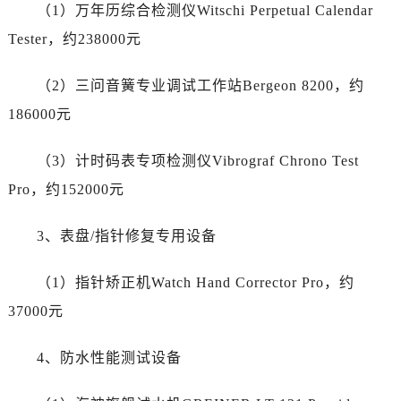
内蒙古自治区赤峰市红山区哈达街劳力士售后服务中心（需提前预约）
（1）万年历综合检测仪Witschi Perpetual Calendar
内蒙古自治区鄂尔多斯市东胜区伊金霍洛街劳力士售后服务中心（需提前预约）
Tester，约238000元
内蒙古自治区呼伦贝尔市海拉尔区中央街劳力士售后服务中心（需提前预约）
内蒙古自治区通辽市科尔沁区明仁大街劳力士售后服务中心（需提前预约）
（2）三问音簧专业调试工作站Bergeon 8200，约
内蒙古自治区乌海市海勃湾区人民南路劳力士售后服务中心（需提前预约）
186000元
内蒙古自治区乌兰察布市集宁区恩和大街劳力士售后服务中心（需提前预约）
内蒙古自治区锡林郭勒盟市锡林浩特市光明街与额尔敦路交叉口劳力士售后服务中心（需提前预约）
（3）计时码表专项检测仪Vibrograf Chrono Test
内蒙古自治区兴安盟市乌兰浩特市兴安大街劳力士售后服务中心（需提前预约）
Pro，约152000元
山西省大同市平城区迎宾街劳力士售后服务中心（需提前预约）
山西省晋城市城区黄华街劳力士售后服务中心（需提前预约）
3、表盘/指针修复专用设备
山西省晋中市榆次区顺城街劳力士售后服务中心（需提前预约）
（1）指针矫正机Watch Hand Corrector Pro，约
山西省临汾市尧都区解放路劳力士售后服务中心（需提前预约）
山西省吕梁市离石区永宁中路与建设街交叉口劳力士售后服务中心（需提前预约）
37000元
山西省朔州市朔城区怡西路与鄯阳西街交汇处劳力士售后服务中心（需提前预约）
4、防水性能测试设备
山西省忻州市忻府区和平东街与七一南路交叉口劳力士售后服务中心（需提前预约）
山西省阳泉市郊区平阳东街与新城大道交叉口劳力士售后服务中心（需提前预约）