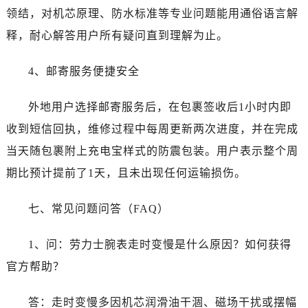
四川省宜宾市翠屏区长翠路劳力士售后服务中心（需提前预约）
领结，对机芯原理、防水标准等专业问题能用通俗语言解
四川省资阳市雁江区滨江大道一段与和平南路劳力士售后服务中心（需提前预约）
释，耐心解答用户所有疑问直到理解为止。
四川省自贡市自流井区华商北路劳力士售后服务中心（需提前预约）
西藏自治区阿里地区噶尔县北京西路劳力士售后服务中心（需提前预约）
4、邮寄服务便捷安全
西藏自治区昌都市卡若区昌都西路劳力士售后服务中心（需提前预约）
西藏自治区拉萨市城关区北京中路劳力士售后服务中心（需提前预约）
外地用户选择邮寄服务后，在包裹签收后1小时内即
西藏自治区林芝市巴宜区广东路劳力士售后服务中心（需提前预约）
收到短信回执，维修过程中每周更新两次进度，并在完成
西藏自治区那曲市色尼区浙江西路劳力士售后服务中心（需提前预约）
当天随包裹附上充电宝样式的防震包装。用户表示整个周
西藏自治区日喀则市桑珠孜区上海中路劳力士售后服务中心（需提前预约）
期比预计提前了1天，且未出现任何运输损伤。
西藏自治区山南市乃东区湖北大道劳力士售后服务中心（需提前预约）
云南省保山市隆阳区正阳路劳力士售后服务中心（需提前预约）
七、常见问题问答（FAQ）
云南省楚雄彝族自治州楚雄市鹿城南路劳力士售后服务中心（需提前预约）
云南省大理白族自治州大理市建设路劳力士售后服务中心（需提前预约）
1、问：劳力士腕表走时变慢是什么原因？如何获得
云南省德宏傣族景颇族自治州芒市团结大街劳力士售后服务中心（需提前预约）
官方帮助？
云南省迪庆藏族自治州香格里拉市长征大道劳力士售后服务中心（需提前预约）
云南省红河哈尼族彝族自治州蒙自市天马路劳力士售后服务中心（需提前预约）
答：走时变慢多因机芯润滑油干涸、磁场干扰或摆幅