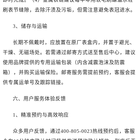
新疆维吾尔自治区铁门关市兴疆路劳力士售后服务中心（需提前预约）
刷表节缝隙，去除汗渍及污垢，但需注意避免表冠进水。
新疆维吾尔自治区图木舒克市图木舒克市中兴街劳力士售后服务中心（需提前预约）
新疆维吾尔自治区吐鲁番市高昌区文化中路文化中路劳力士售后服务中心（需提前预约）
3、储存与运输
新疆维吾尔自治区乌苏市乌鲁木齐北路劳力士售后服务中心（需提前预约）
新疆维吾尔自治区五家渠市长征西街劳力士售后服务中心（需提前预约）
长期不佩戴时，应放置在原厂表盒内，并置于避光、
新疆维吾尔自治区新星市东风路劳力士售后服务中心（需提前预约）
干燥、无磁场处。若需通过邮寄方式送至售后中心，建议
新疆维吾尔自治区伊宁市解放西路劳力士售后服务中心（需提前预约）
使用品牌提供的专用运输包装（内含减震泡沫及防震
贵州省安顺市西秀区中华南路劳力士售后服务中心（需提前预约）
箱），并购买运输保险。邮寄服务需提前预约，客服会提
贵州省毕节市七星关区松山路劳力士售后服务中心（需提前预约）
贵州省六盘水市钟山区钟山大道劳力士售后服务中心（需提前预约）
供专属运单号及跟踪链接。
贵州省黔东南苗族侗族自治州凯里市北京西路劳力士售后服务中心（需提前预约）
六、用户服务体验反馈
贵州省黔西南布依族苗族自治州兴义市大道与桔香路交汇处劳力士售后服务中心（需提前预约）
贵州省铜仁市碧江区民主路劳力士售后服务中心（需提前预约）
1、精准预约与高效响应
贵州省遵义市红花岗区共青大道与嵩山路交叉口劳力士售后服务中心（需提前预约）
四川省阿坝州市马尔康市团结街劳力士售后服务中心（需提前预约）
众多用户反馈，通过400-805-0023热线预约后，客服
四川省巴中市巴州区江北大道劳力士售后服务中心（需提前预约）