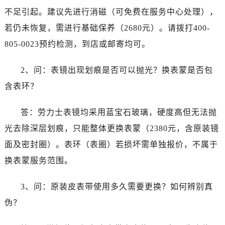
云南省丽江市古城区七星街劳力士售后服务中心（需提前预约）
不足引起。建议先进行消磁（可免费在服务中心处理），
云南省临沧市临翔区世纪路劳力士售后服务中心（需提前预约）
若仍未恢复，需进行基础保养（2680元）。请拨打400-
云南省怒江傈僳族自治州泸水市人民路劳力士售后服务中心（需提前预约）
805-0023预约检测，到店或邮寄均可。
云南省普洱市思茅区振兴大道劳力士售后服务中心（需提前预约）
云南省曲靖市麒麟区学府路劳力士售后服务中心（需提前预约）
2、问：表镜出现划痕是否可以抛光？换表蒙是否包
云南省文山壮族苗族自治州文山市东风路劳力士售后服务中心（需提前预约）
含表环？
云南省西双版纳傣族自治州景洪市宣慰大道劳力士售后服务中心（需提前预约）
云南省玉溪市红塔区南北大街劳力士售后服务中心（需提前预约）
答：劳力士表镜均采用蓝宝石玻璃，硬度高但无法抛
云南省昭通市昭阳区青年路劳力士售后服务中心（需提前预约）
光去除深层划痕，只能整体更换表蒙（2380元，含原装镜
重庆市江北区观音桥步行街2号融恒时代广场9层902室劳力士售后服务中心（需提前预约）
面及密封圈）。表环（表圈）若损坏需单独报价，不属于
新疆维吾尔自治区乌鲁木齐市天山区红山路26号时代广场（CCMALL）C座17层17-B劳力士售后服务中心（需提前预约）
浙江省温州市鹿城区锦绣路1067号置信广场10层1015室劳力士售后服务中心（需提前预约）
换表蒙服务范围。
黑龙江省哈尔滨市道里区友谊西路600号富力中心T2座写字楼29层03室室劳力士售后服务中心（需提前预约）
3、问：原装皮表带使用多久需要更换？如何辨别真
辽宁省大连市中山区人民路15号国际金融大厦7层G室劳力士售后服务中心（需提前预约）
广东省佛山市禅城区季华五路57号万科金融中心C座12层1205室劳力士售后服务中心（需提前预约）
伪？
广东省东莞市东城街道鸿福东路1号民盈国贸中心T1写字楼9层907室劳力士售后服务中心（需提前预约）