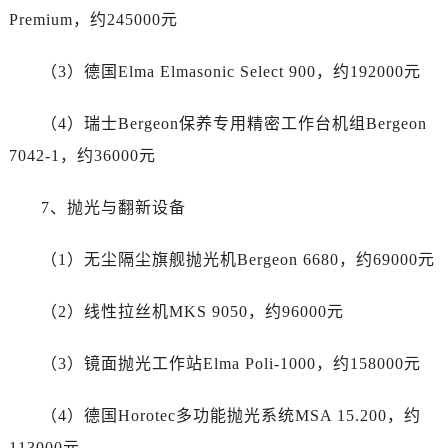
江苏省盐城市盐都区世纪大道5号盐城金融城写字楼1号楼16层1604室劳力士售后服务中心（需提前预约）
Premium，约245000元
江苏省扬州市邗江区国展路29号星耀天地写字楼1号楼18层1803室劳力士售后服务中心（需提前预约）
江苏省镇江市京口区中山东路劳力士售后服务中心（需提前预约）
（3）德国Elma Elmasonic Select 900，约192000元
江西省抚州市临川区赣东大道劳力士售后服务中心（需提前预约）
江西省赣州市章贡区文清路劳力士售后服务中心（需提前预约）
（4）瑞士Bergeon保养专用精密工作台机组Bergeon
江西省吉安市吉州区井冈山大道劳力士售后服务中心（需提前预约）
7042-1，约36000元
江西省景德镇市珠山区珠山中路劳力士售后服务中心（需提前预约）
江西省九江市浔阳区浔阳路劳力士售后服务中心（需提前预约）
7、抛光与翻新设备
江西省南昌市红谷滩新区红谷中大道998号绿地双子塔（中央广场）A1座办公楼14层1407室劳力士售后服务中心（需提前预约）
（1）无尘隔尘旗舰抛光机Bergeon 6680，约69000元
江西省萍乡市安源区萍安北大道与康庄路交叉口劳力士售后服务中心（需提前预约）
江西省上饶市信州区滨江西路劳力士售后服务中心（需提前预约）
（2）线性拉丝机MKS 9050，约96000元
江西省新余市渝水区北湖西路劳力士售后服务中心（需提前预约）
江西省宜春市袁州区中山中路劳力士售后服务中心（需提前预约）
（3）镜面抛光工作站Elma Poli-1000，约158000元
江西省鹰潭市月湖区胜利东路劳力士售后服务中心（需提前预约）
山东省德州市德城区东风中路劳力士售后服务中心（需提前预约）
（4）德国Horotec多功能抛光系统MSA 15.200，约
山东省东营市东营区济南路劳力士售后服务中心（需提前预约）
113000元