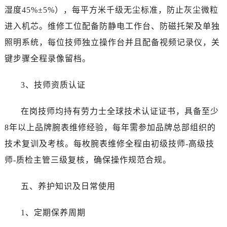
陕西省汉中市汉台区北大街劳力士售后服务中心（需提前预约）
湿度45%±5%），每平方米千级无尘标准，防止灰尘微粒
陕西省商洛市商州区州城街劳力士售后服务中心（需提前预约）
进入机芯。维修工位配备防静电工作台、防磁托架及单独
陕西省铜川市王益区红旗街劳力士售后服务中心（需提前预约）
照明系统，每位技师独立操作台并且配备视频记录仪，关
陕西省渭南市临渭区东风大街劳力士售后服务中心（需提前预约）
键步骤全程录像留档。
陕西省咸阳市秦都区沣西新城统一西路与白马河路交汇处劳力士售后服务中心（需提前预约）
陕西省延安市宝塔区中心街劳力士售后服务中心（需提前预约）
3、技师资质认证
陕西省榆林市榆阳区长兴路劳力士售后服务中心（需提前预约）
新疆维吾尔自治区阿克苏市东大街劳力士售后服务中心（需提前预约）
在岗技师均持有劳力士全球技术认证证书，具备至少
新疆维吾尔自治区阿拉尔市胜利大道劳力士售后服务中心（需提前预约）
8年以上品牌腕表维修经验，每年需参加品牌总部组织的
新疆维吾尔自治区阿拉山口市友好路劳力士售后服务中心（需提前预约）
技术复训及考核。每枚腕表维修全程由初级技师-高级技
新疆维吾尔自治区阿勒泰市解放路劳力士售后服务中心（需提前预约）
师-质检主管三级复核，确保操作规范合规。
新疆维吾尔自治区阿图什市光明路劳力士售后服务中心（需提前预约）
新疆维吾尔自治区白杨市军垦路劳力士售后服务中心（需提前预约）
五、养护知识及日常使用
新疆维吾尔自治区北屯市团结路劳力士售后服务中心（需提前预约）
新疆维吾尔自治区博乐市博乐市北京路劳力士售后服务中心（需提前预约）
1、定期保养周期
新疆维吾尔自治区昌吉市延安北路劳力士售后服务中心（需提前预约）