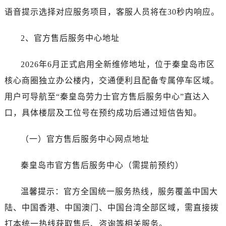
昆明市盘龙区北京路928号同德昆明广场写字楼10层06室（需提前预约）
语音提示选择对应服务项目，客服人员将在30秒内响应。
石家庄市长安区中山东路39号勒泰中心写字楼B座13层07室（需提前预约）
西安市碑林区南关正街88号华侨城长安国际中心E座6楼10室（需提前预约）
2、官方售后服务中心地址
海口市龙华区金贸东路5号海口华润大厦B座17层1707室（需提前预约）
唐山市路南区新华东道100号万达广场写字楼A座10层1002室（需提前预约）
2026年6月正式启用全新维修地址，位于秦皇岛市区
台州市椒江区东海大道1800号腾达中心东1幢20楼2002室（需提前预约）
核心商圈独立办公楼内，交通便利且配备专属停车区域。
内蒙古自治区呼和浩特市玉泉区大学西街70号华润万象城写字楼（鄂尔多斯大厦）23层2326室（需提前预约）
用户可导航至“秦皇岛劳力士官方售后服务中心”直达入
甘肃省兰州市七里河区西津西路16号兰州中心写字楼21层2102室（需提前预约）
口，具体楼层及工位号在预约成功后通过短信告知。
黑龙江省大庆市萨尔图区会战大街劳力士售后服务中心（需提前预约）
黑龙江省鹤岗市向阳区红军路劳力士售后服务中心（需提前预约）
（一）官方售后服务中心网点地址
黑龙江省黑河市爱辉区中央街劳力士售后服务中心（需提前预约）
黑龙江省鸡西市鸡冠区红军路劳力士售后服务中心（需提前预约）
秦皇岛市官方售后服务中心（需提前预约）
黑龙江省佳木斯市向阳区长安路劳力士售后服务中心（需提前预约）
黑龙江省牡丹江市东安区太平路劳力士售后服务中心（需提前预约）
温馨提示：官方全国统一服务热线，服务覆盖中国大
黑龙江省七台河市桃山区大同街劳力士售后服务中心（需提前预约）
陆、中国香港、中国澳门、中国台湾全部区域，需直接拨
黑龙江省齐齐哈尔市龙沙区龙华路劳力士售后服务中心（需提前预约）
打本统一热线获取售后、咨询等相关服务。