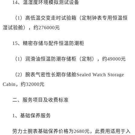
14、温湿度环境模拟测试设备
海南省三沙市西沙区西沙群岛永兴岛北京路劳力士售后服务中心（需提前预约）
海南省三亚市吉阳区迎宾路劳力士售后服务中心（需提前预约）
（1）高低温交变走时试验箱（定制钟表专用恒温恒
海南省万宁市万城镇解放路劳力士售后服务中心（需提前预约）
湿试验舱），约276000元
海南省文昌市文城镇教育东路劳力士售后服务中心（需提前预约）
海南省五指山市通什镇三月三大道劳力士售后服务中心（需提前预约）
15、精密存储与配件恒温防潮柜
香港特别行政区尖沙咀区油尖旺区广东道劳力士售后服务中心（需提前预约）
香港特别行政区金钟区中西区金钟道劳力士售后服务中心（需提前预约）
（1）润滑油恒温防潮存储柜（定制），约49000元
香港特别行政区九龙区油尖旺区弥敦道劳力士售后服务中心（需提前预约）
香港特别行政区铜锣湾区湾仔区轩尼诗道劳力士售后服务中心（需提前预约）
（2）腕表气密性长期存储舱Sealed Watch Storage
河南省安阳市文峰区解放大道劳力士售后服务中心（需提前预约）
Cabin，约32000元
河南省鹤壁市淇滨区九州路劳力士售后服务中心（需提前预约）
河南省济源市沁园街道济水大道劳力士售后服务中心（需提前预约）
二、服务项目及收费标准
河南省焦作市解放区解放路劳力士售后服务中心（需提前预约）
河南省开封市鼓楼区中山路劳力士售后服务中心（需提前预约）
1、基础保养服务
河南省洛阳市西工区中州中路与解放路交叉口劳力士售后服务中心（需提前预约）
河南省漯河市源汇区交通路劳力士售后服务中心（需提前预约）
劳力士腕表基础保养价格为2680元，此费用适用于入