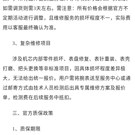
湖北省十堰市茅箭区人民北路劳力士售后服务中心（需提前预约）
如需调货则需3天左右。需注意：所有价格会根据官方不
湖北省随州市曾都区青年路劳力士售后服务中心（需提前预约）
定期活动进行调整，且维修服务的损坏程度不一，实际费
湖北省咸宁市咸安区长安大道劳力士售后服务中心（需提前预约）
用以客服最终确认为准。
湖北省襄阳市樊城区长虹路与人民路交叉口劳力士售后服务中心（需提前预约）
湖北省孝感市孝南区复兴大道劳力士售后服务中心（需提前预约）
3、复杂维修项目
湖北省宜昌市西陵区夷陵大道与港窑路劳力士售后服务中心（需提前预约）
湖南省常德市武陵区人民路劳力士售后服务中心（需提前预约）
涉及机芯内部零件损坏、表盘修复、表针重装、表壳
湖南省郴州市北湖区国庆北路劳力士售后服务中心（需提前预约）
打磨、把头更换等非标准项目，因具体损坏程度差异极
湖南省衡阳市雁峰区解放路劳力士售后服务中心（需提前预约）
大，无法给出统一报价。用户需将腕表送至服务中心或通
湖南省怀化市鹤城区迎丰中路劳力士售后服务中心（需提前预约）
湖南省娄底市娄星区长青街劳力士售后服务中心（需提前预约）
过邮寄方式由技术人员检测后出具专属维修方案及报价
湖南省邵阳市双清区东风路劳力士售后服务中心（需提前预约）
单，检测费在后续服务中抵扣。
湖南省湘潭市雨湖区莲城大道劳力士售后服务中心（需提前预约）
湖南省益阳市赫山区桃花仑路劳力士售后服务中心（需提前预约）
三、官方质保政策
湖南省永州市冷水滩区永州大道与中兴路交叉口劳力士售后服务中心（需提前预约）
1、质保期限
湖南省岳阳市岳阳楼区东茅岭路劳力士售后服务中心（需提前预约）