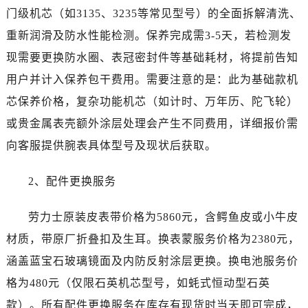
河南省南阳市宛城区范蠡东路与南都路交叉口劳力士售后服务中心（需提前预约）
门级机芯（如3135、3235等常见型号）的全面拆解清洗、
河南省平顶山市卫东区建设路劳力士售后服务中心（需提前预约）
重新润滑及防水性能检测。保养完成需3-5天，若检测发
河南省濮阳市大华龙区开州路绿城路交叉口劳力士售后服务中心（需提前预约）
现需要更换防水圈、表冠密封件等基础耗材，将提前告知
河南省三门峡市湖滨区和平路劳力士售后服务中心（需提前预约）
用户并计入保养包干费用。需要注意的是：此为基础款机
河南省商丘市梁园区神火大道劳力士售后服务中心（需提前预约）
芯保养价格，复杂功能机芯（如计时、万年历、陀飞轮）
河南省新乡市红旗区人民路劳力士售后服务中心（需提前预约）
河南省信阳市浉河区东方红大道劳力士售后服务中心（需提前预约）
或贵金属表壳额外涂层处理会产生不同费用，详细报价需
河南省许昌市魏都区建安大道与八龙路交叉口劳力士售后服务中心（需提前预约）
向客服提供腕表具体型号及现状后获取。
河南省郑州市二七区民主路10号华润大厦29层2905室劳力士售后服务中心（需提前预约）
河南省周口市川汇区七一路劳力士售后服务中心（需提前预约）
2、配件更换服务
河南省驻马店市驿城区乐山大道与置地大道交叉口劳力士售后服务中心（需提前预约）
劳力士原装皮表带价格为5860元，含鳄鱼皮或小牛皮
湖北省鄂州市鄂城区文星大道劳力士售后服务中心（需提前预约）
湖北省黄冈市黄州区赤壁大道劳力士售后服务中心（需提前预约）
材质，带原厂折叠扣及生耳。换表蒙服务价格为2380元，
湖北省黄石市黄石港区武汉路劳力士售后服务中心（需提前预约）
涵盖蓝宝石玻璃镜面及内防反射涂层更换。换电池服务价
湖北省荆门市东宝中天街步行街劳力士售后服务中心（需提前预约）
格为480元（仅限石英机芯型号，如蚝式恒动型石英
湖北省荆州市荆州区荆中路劳力士售后服务中心（需提前预约）
款）。所有配件更换服务在库存有现货时当天即可完成，