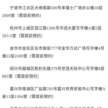
辽宁省葫芦岛市连山区中央路劳力士售后服务中心（需提前预约）
宁波市江北区大闸南路500号来福士广场办公楼20层
辽宁省锦州市古塔区中央大街劳力士售后服务中心（需提前预约）
2009室（需提前预约）
辽宁省辽阳市白塔区新运大街劳力士售后服务中心（需提前预约）
辽宁省盘锦市兴隆台区石油大街劳力士售后服务中心（需提前预约）
杭州市上城区钱江路1366号华润大厦写字楼A座5层
辽宁省铁岭市银州区南马路劳力士售后服务中心（需提前预约）
503-5室（需提前预约）
辽宁省营口市站前区市府路与渤海大街交叉口劳力士售后服务中心（需提前预约）
辽宁省沈阳市沈河区中街路137号亨得利名表维修授权店1楼劳力士售后服务中心（需提前预约）
金华市金东区东市南街777号金华万达广场写字楼4号
辽宁省沈阳市沈河区中街路83号亨得利名表维修授权店1楼劳力士售后服务中心（需提前预约）
楼22层2209室（需提前预约）
北京市朝阳区建国门外大街甲6号华熙国际中心D座11层1102室劳力士售后服务中心（需提前预约）
北京市东城区东长安街1号王府井东方广场W3座6层602室劳力士售后服务中心（需提前预约）
绍兴市越城区胜利东路379号世茂天际中心写字楼8层
河北省保定市竞秀区朝阳北大街北国先天下劳力士售后服务中心（需提前预约）
805室（需提前预约）
内蒙古自治区阿拉善盟市左旗土尔扈特大街劳力士售后服务中心（需提前预约）
内蒙古自治区巴彦淖尔市临河区新华街劳力士售后服务中心（需提前预约）
嘉兴市南湖区广益路705号嘉兴世界贸易中心写字楼A
内蒙古自治区包头市青山区幸福路甲3号王府井百货名表维修劳力士售后服务中心（需提前预约）
座13层1304室（需提前预约）
内蒙古自治区赤峰市红山区哈达街劳力士售后服务中心（需提前预约）
内蒙古自治区鄂尔多斯市东胜区伊金霍洛街劳力士售后服务中心（需提前预约）