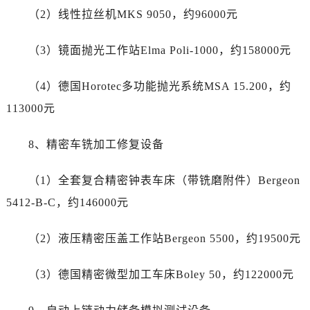
四川省德阳市旌阳区长江西路、南街劳力士售后服务中心（需提前预约）
（2）线性拉丝机MKS 9050，约96000元
四川省甘孜州市康定市情歌广场、箭炉街劳力士售后服务中心（需提前预约）
四川省广安市广安区建安南路劳力士售后服务中心（需提前预约）
（3）镜面抛光工作站Elma Poli-1000，约158000元
四川省广元市利州区老城南北街、东大街劳力士售后服务中心（需提前预约）
四川省乐山市市中区嘉定中路劳力士售后服务中心（需提前预约）
（4）德国Horotec多功能抛光系统MSA 15.200，约
四川省凉山州市西昌市大巷口下街劳力士售后服务中心（需提前预约）
113000元
四川省泸州市江阳区治平路劳力士售后服务中心（需提前预约）
四川省眉山市东坡区三苏路劳力士售后服务中心（需提前预约）
8、精密车铣加工修复设备
四川省绵阳市涪城区翠花街劳力士售后服务中心（需提前预约）
（1）全套复合精密钟表车床（带铣磨附件）Bergeon
四川省南充市高坪区江东大道劳力士售后服务中心（需提前预约）
四川省内江市东兴区汉安大道劳力士售后服务中心（需提前预约）
5412-B-C，约146000元
四川省攀枝花市东区三线大道北段劳力士售后服务中心（需提前预约）
（2）液压精密压盖工作站Bergeon 5500，约19500元
四川省遂宁市船山区香林南路劳力士售后服务中心（需提前预约）
四川省雅安市雨城区熊猫大道劳力士售后服务中心（需提前预约）
（3）德国精密微型加工车床Boley 50，约122000元
四川省宜宾市翠屏区长翠路劳力士售后服务中心（需提前预约）
四川省资阳市雁江区滨江大道一段与和平南路劳力士售后服务中心（需提前预约）