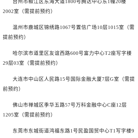
台州市椒江区东海大道1800号腾达中心东1幢20楼
江苏省镇江市京口区中山东路劳力士售后服务中心（需提前预约）
2002室（需提前预约）
江西省抚州市临川区赣东大道劳力士售后服务中心（需提前预约）
江西省赣州市章贡区文清路劳力士售后服务中心（需提前预约）
温州市鹿城区锦绣路1067号置信广场10层1015室（需
江西省吉安市吉州区井冈山大道劳力士售后服务中心（需提前预约）
提前预约）
江西省景德镇市珠山区珠山中路劳力士售后服务中心（需提前预约）
江西省九江市浔阳区浔阳路劳力士售后服务中心（需提前预约）
哈尔滨市道里区友谊西路600号富力中心T2座写字楼
江西省南昌市红谷滩新区红谷中大道998号绿地双子塔（中央广场）A1座办公楼14层1407室劳力士售后服务中心（需提前预约）
29层03室（需提前预约）
江西省萍乡市安源区萍安北大道与康庄路交叉口劳力士售后服务中心（需提前预约）
江西省上饶市信州区滨江西路劳力士售后服务中心（需提前预约）
大连市中山区人民路15号国际金融大厦7层G室（需提
江西省新余市渝水区北湖西路劳力士售后服务中心（需提前预约）
前预约）
江西省宜春市袁州区中山中路劳力士售后服务中心（需提前预约）
江西省鹰潭市月湖区胜利东路劳力士售后服务中心（需提前预约）
佛山市禅城区季华五路57号万科金融中心C座12层
山东省德州市德城区东风中路劳力士售后服务中心（需提前预约）
1205室（需提前预约）
山东省东营市东营区济南路劳力士售后服务中心（需提前预约）
山东省济南市历下区经十路11111号华润中心写字楼（万象城）15层1508室劳力士售后服务中心（需提前预约）
东莞市东城街道鸿福东路1号民盈国贸中心T1写字楼9
山东省济宁市任城区太白楼路劳力士售后服务中心（需提前预约）