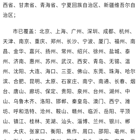
海南省万宁市万城镇解放路劳力士售后服务中心（需提前预约）
西省、甘肃省、青海省、宁夏回族自治区、新疆维吾尔自
海南省文昌市文城镇教育东路劳力士售后服务中心（需提前预约）
治区；
海南省五指山市通什镇三月三大道劳力士售后服务中心（需提前预约）
香港特别行政区尖沙咀区油尖旺区广东道劳力士售后服务中心（需提前预约）
市已覆盖：北京、上海、广州、深圳、成都、杭州、
香港特别行政区金钟区中西区金钟道劳力士售后服务中心（需提前预约）
天津、南京、重庆、郑州、长沙、宁波、厦门、福州、南
香港特别行政区九龙区油尖旺区弥敦道劳力士售后服务中心（需提前预约）
昌、金华、嘉兴、扬州、常州、绍兴、徐州、盐城、泰
香港特别行政区铜锣湾区湾仔区轩尼诗道劳力士售后服务中心（需提前预约）
州、济南、惠州、苏州、武汉、西安、青岛、无锡、温
河南省安阳市文峰区解放大道劳力士售后服务中心（需提前预约）
州、沈阳、大连、海口、三亚、佛山、东莞、珠海、哈尔
河南省鹤壁市淇滨区九州路劳力士售后服务中心（需提前预约）
滨、合肥、昆明、太原、石家庄、南宁、南通、长春、烟
河南省济源市沁园街道济水大道劳力士售后服务中心（需提前预约）
河南省焦作市解放区解放路劳力士售后服务中心（需提前预约）
台、唐山、廊坊、保定、贵阳、泉州、台州、湖州、中
河南省开封市鼓楼区中山路劳力士售后服务中心（需提前预约）
山、乌鲁木齐、洛阳、邯郸、秦皇岛、澳门、西宁、潍
河南省洛阳市西工区中州中路与解放路交叉口劳力士售后服务中心（需提前预约）
坊、呼和浩特、沧州、鞍山、赣州、临沂、岳阳、平顶
河南省漯河市源汇区交通路劳力士售后服务中心（需提前预约）
山、镇江、桂林、芜湖、汕头、淄博、兰州、银川、郴
河南省南阳市宛城区范蠡东路与南都路交叉口劳力士售后服务中心（需提前预约）
州、大庆、张家口、衡阳、焦作、周口、邵阳、亳州、新
河南省平顶山市卫东区建设路劳力士售后服务中心（需提前预约）