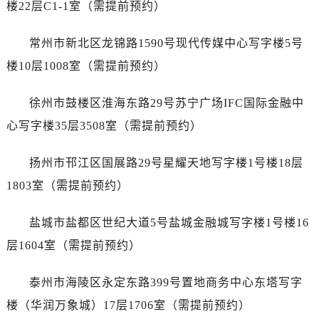
楼22层C1-1室（需提前预约）
黑龙江省伊春市伊美区通河路劳力士售后服务中心（需提前预约）
吉林省白城市洮北区明仁南街劳力士售后服务中心（需提前预约）
常州市新北区龙锦路1590号现代传媒中心写字楼5号
吉林省白山市浑江区浑江大街劳力士售后服务中心（需提前预约）
楼10层1008室（需提前预约）
吉林省吉林市船营区河南街劳力士售后服务中心（需提前预约）
吉林省辽源市龙山区人民大街劳力士售后服务中心（需提前预约）
徐州市鼓楼区淮海东路29号苏宁广场IFC国际金融中
吉林省梅河口市新华街道梅河大街劳力士售后服务中心（需提前预约）
心写字楼35层3508室（需提前预约）
吉林省四平市铁东区紫气大路与南九经街交汇处劳力士售后服务中心（需提前预约）
吉林省松原市宁江区五环大街劳力士售后服务中心（需提前预约）
扬州市邗江区国展路29号星耀天地写字楼1号楼18层
吉林省通化市东昌区环通乡江南大街劳力士售后服务中心（需提前预约）
1803室（需提前预约）
吉林省延边市延吉市解放路劳力士售后服务中心（需提前预约）
辽宁省鞍山市铁东区站前街劳力士售后服务中心（需提前预约）
盐城市盐都区世纪大道5号盐城金融城写字楼1号楼16
辽宁省本溪市平山区胜利路劳力士售后服务中心（需提前预约）
层1604室（需提前预约）
辽宁省朝阳市双塔区新华路劳力士售后服务中心（需提前预约）
辽宁省丹东市振兴区七经街劳力士售后服务中心（需提前预约）
泰州市海陵区永定东路399号置地商务中心东塔写字
辽宁省抚顺市新抚区东一路劳力士售后服务中心（需提前预约）
楼（华润万象城）17层1706室（需提前预约）
辽宁省阜新市海州区解放大街劳力士售后服务中心（需提前预约）