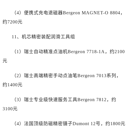
云南省怒江傈僳族自治州泸水市人民路劳力士售后服务中心（需提前预约）
云南省普洱市思茅区振兴大道劳力士售后服务中心（需提前预约）
（4）便携式充电退磁器Bergeon MAGNET-O 8804，
云南省曲靖市麒麟区学府路劳力士售后服务中心（需提前预约）
约7200元
云南省文山壮族苗族自治州文山市东风路劳力士售后服务中心（需提前预约）
云南省西双版纳傣族自治州景洪市宣慰大道劳力士售后服务中心（需提前预约）
11、机芯精密装配润滑工具组
云南省玉溪市红塔区南北大街劳力士售后服务中心（需提前预约）
云南省昭通市昭阳区青年路劳力士售后服务中心（需提前预约）
（1）瑞士自动精准点油机Bergeon 7718-1A，约2100
重庆市江北区观音桥步行街2号融恒时代广场9层902室劳力士售后服务中心（需提前预约）
元
新疆维吾尔自治区乌鲁木齐市天山区红山路26号时代广场（CCMALL）C座17层17-B劳力士售后服务中心（需提前预约）
浙江省温州市鹿城区锦绣路1067号置信广场10层1015室劳力士售后服务中心（需提前预约）
（2）瑞士高端精密手动点油笔Bergeon 7013系列，
黑龙江省哈尔滨市道里区友谊西路600号富力中心T2座写字楼29层03室室劳力士售后服务中心（需提前预约）
约1400元
辽宁省大连市中山区人民路15号国际金融大厦7层G室劳力士售后服务中心（需提前预约）
广东省佛山市禅城区季华五路57号万科金融中心C座12层1205室劳力士售后服务中心（需提前预约）
（3）瑞士专业级快速服务工具Bergeon 7812，约
广东省东莞市东城街道鸿福东路1号民盈国贸中心T1写字楼9层907室劳力士售后服务中心（需提前预约）
3100元
江苏省无锡市梁溪区人民中路139号恒隆广场写字楼1座11层1104室劳力士售后服务中心（需提前预约）
江苏省南通市崇川区工农路57号圆融广场写字楼16层1603室劳力士售后服务中心（需提前预约）
（4）法国顶级防磁精密镊子Dumont 12号，约1800元