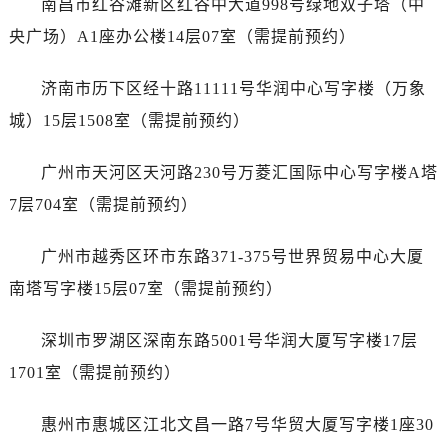
南昌市红谷滩新区红谷中大道998号绿地双子塔（中
内蒙古自治区呼伦贝尔市海拉尔区中央街劳力士售后服务中心（需提前预约）
央广场）A1座办公楼14层07室（需提前预约）
内蒙古自治区通辽市科尔沁区明仁大街劳力士售后服务中心（需提前预约）
内蒙古自治区乌海市海勃湾区人民南路劳力士售后服务中心（需提前预约）
济南市历下区经十路11111号华润中心写字楼（万象
内蒙古自治区乌兰察布市集宁区恩和大街劳力士售后服务中心（需提前预约）
城）15层1508室（需提前预约）
内蒙古自治区锡林郭勒盟市锡林浩特市光明街与额尔敦路交叉口劳力士售后服务中心（需提前预约）
内蒙古自治区兴安盟市乌兰浩特市兴安大街劳力士售后服务中心（需提前预约）
广州市天河区天河路230号万菱汇国际中心写字楼A塔
山西省大同市平城区迎宾街劳力士售后服务中心（需提前预约）
7层704室（需提前预约）
山西省晋城市城区黄华街劳力士售后服务中心（需提前预约）
山西省晋中市榆次区顺城街劳力士售后服务中心（需提前预约）
广州市越秀区环市东路371-375号世界贸易中心大厦
山西省临汾市尧都区解放路劳力士售后服务中心（需提前预约）
南塔写字楼15层07室（需提前预约）
山西省吕梁市离石区永宁中路与建设街交叉口劳力士售后服务中心（需提前预约）
山西省朔州市朔城区怡西路与鄯阳西街交汇处劳力士售后服务中心（需提前预约）
深圳市罗湖区深南东路5001号华润大厦写字楼17层
山西省忻州市忻府区和平东街与七一南路交叉口劳力士售后服务中心（需提前预约）
1701室（需提前预约）
山西省阳泉市郊区平阳东街与新城大道交叉口劳力士售后服务中心（需提前预约）
山西省运城市盐湖区河东街劳力士售后服务中心（需提前预约）
惠州市惠城区江北文昌一路7号华贸大厦写字楼1座30
山西省长治市潞州区英雄中路劳力士售后服务中心（需提前预约）