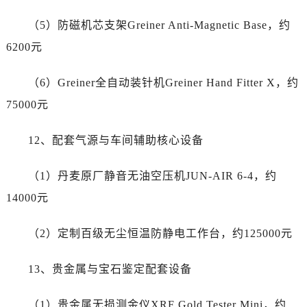
江苏省苏州市苏州工业园区 星港街199号苏州中心办公楼C座22层08室劳力士售后服务中心（需提前预约）
（5）防磁机芯支架Greiner Anti-Magnetic Base，约
湖北省武汉市江汉区解放大道686号世界贸易大厦38层09室劳力士售后服务中心（需提前预约）
广西省南宁市青秀区金湖路59号地王大厦12楼1224室劳力士售后服务中心（需提前预约）
6200元
安徽省合肥市蜀山区潜山路111号万象城华润大厦B座12楼03室劳力士售后服务中心（需提前预约）
（6）Greiner全自动装针机Greiner Hand Fitter X，约
福建省泉州市丰泽区宝洲路729号浦西万达中心写字楼A座7楼709室劳力士售后服务中心（需提前预约）
山东省青岛市南区山东路6号华润大厦B座22层04室劳力士售后服务中心（需提前预约）
75000元
山东省烟台市芝罘区胜利路139号万达金融中心A座907室劳力士售后服务中心（需提前预约）
12、配套气源与车间辅助核心设备
吉林省长春市朝阳区西安大路727号中银大厦A座(旺进大厦)18层09室劳力士售后服务中心（需提前预约）
贵州省贵阳市南明区都司高架桥路33号亨特国际金融中心14楼14D劳力士售后服务中心（需提前预约）
（1）丹麦原厂静音无油空压机JUN-AIR 6-4，约
云南省昆明市盘龙区北京路928号同德昆明广场写字楼10层06室劳力士售后服务中心（需提前预约）
14000元
河北省石家庄市长安区中山东路39号勒泰中心写字楼B座13层07室劳力士售后服务中心（需提前预约）
陕西省西安市碑林区南关正街88号华侨城长安国际中心E座6楼10室劳力士售后服务中心（需提前预约）
（2）定制百级无尘恒温防静电工作台，约125000元
海南省海口市龙华区金贸东路5号海口华润大厦B座17层1707室劳力士售后服务中心（需提前预约）
河北省唐山市路南区新华东道100号万达广场写字楼A座10层1002室劳力士售后服务中心（需提前预约）
13、贵金属与宝石鉴定配套设备
台州市椒江区东海大道1800号腾达中心东1幢20楼2002室劳力士售后服务中心（需提前预约）
节假日正常营业！
（1）贵金属无损测金仪XRF Gold Tester Mini，约