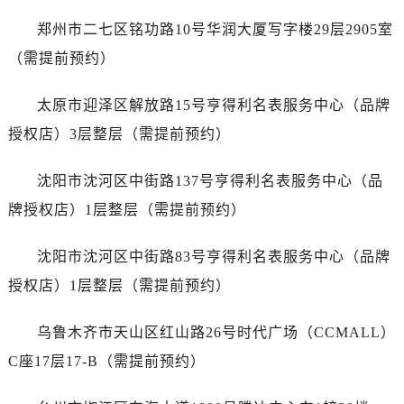
安徽省宣城市宣州区叠嶂西路劳力士售后服务中心（需提前预约）
郑州市二七区铭功路10号华润大厦写字楼29层2905室
福建省龙岩市新罗区九一南路劳力士售后服务中心（需提前预约）
（需提前预约）
福建省南平市建阳区人民西路劳力士售后服务中心（需提前预约）
福建省宁德市蕉城区天湖东路劳力士售后服务中心（需提前预约）
太原市迎泽区解放路15号亨得利名表服务中心（品牌
福建省莆田市城厢区霞林街道荔华东大道劳力士售后服务中心（需提前预约）
授权店）3层整层（需提前预约）
福建省三明市三元区东乾二路劳力士售后服务中心（需提前预约）
福建省漳州市龙文区步港路劳力士售后服务中心（需提前预约）
沈阳市沈河区中街路137号亨得利名表服务中心（品
江苏省常州市新北区龙锦路1590号现代传媒中心5号楼10层1008室劳力士售后服务中心（需提前预约）
牌授权店）1层整层（需提前预约）
江苏省淮安市清江浦区淮海北路劳力士售后服务中心（需提前预约）
江苏省连云港市海州区通灌北路劳力士售后服务中心（需提前预约）
沈阳市沈河区中街路83号亨得利名表服务中心（品牌
江苏省南京市秦淮区中山南路1号南京中心22层22-C1-C3室劳力士售后服务中心（需提前预约）
授权店）1层整层（需提前预约）
江苏省宿迁市宿城区西湖路劳力士售后服务中心（需提前预约）
江苏省泰州市海陵区永定东路399号置地商务中心东塔（华润万象城）17层1706室劳力士售后服务中心（需提前预约）
乌鲁木齐市天山区红山路26号时代广场（CCMALL）
江苏省徐州市鼓楼区淮海东路29号苏宁广场IFC国际金融中心35层3508室劳力士售后服务中心（需提前预约）
C座17层17-B（需提前预约）
江苏省盐城市盐都区世纪大道5号盐城金融城写字楼1号楼16层1604室劳力士售后服务中心（需提前预约）
江苏省扬州市邗江区国展路29号星耀天地写字楼1号楼18层1803室劳力士售后服务中心（需提前预约）