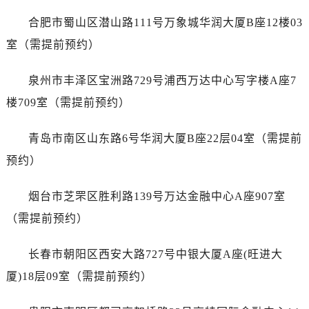
浙江省衢州市柯城区上街劳力士售后服务中心（需提前预约）
合肥市蜀山区潜山路111号万象城华润大厦B座12楼03
浙江省绍兴市越城区胜利东路379号世茂天际中心写字楼8层805室劳力士售后服务中心（需提前预约）
室（需提前预约）
浙江省舟山市定海区解放东路劳力士售后服务中心（需提前预约）
澳门特别行政区大堂区议事亭前地（新马路）劳力士售后服务中心（需提前预约）
泉州市丰泽区宝洲路729号浦西万达中心写字楼A座7
澳门特别行政区风顺堂区南湾大马路劳力士售后服务中心（需提前预约）
楼709室（需提前预约）
澳门特别行政区花地玛堂区关闸广场劳力士售后服务中心（需提前预约）
澳门特别行政区花王堂区大三巴商圈劳力士售后服务中心（需提前预约）
青岛市南区山东路6号华润大厦B座22层04室（需提前
澳门特别行政区嘉模堂区官也街劳力士售后服务中心（需提前预约）
预约）
澳门省路氹城市金光大道劳力士售后服务中心（需提前预约）
澳门特别行政区望德堂区塔石广场劳力士售后服务中心（需提前预约）
烟台市芝罘区胜利路139号万达金融中心A座907室
福建省福州市鼓楼区五四路128-1号恒力城写字楼15层03室劳力士售后服务中心（需提前预约）
（需提前预约）
福建省厦门市思明区湖滨东路95号万象城华润大厦B座11层1104室劳力士售后服务中心（需提前预约）
广东省潮州市潮安区新风路与潮汕路交汇处劳力士售后服务中心（需提前预约）
长春市朝阳区西安大路727号中银大厦A座(旺进大
广东省广州市天河区天河路230号万菱汇国际中心A塔7层704室劳力士售后服务中心（需提前预约）
厦)18层09室（需提前预约）
广东省广州市越秀区环市东路371-375号世界贸易中心大厦南塔15层1507室劳力士售后服务中心（需提前预约）
广东省河源市源城区越王大道劳力士售后服务中心（需提前预约）