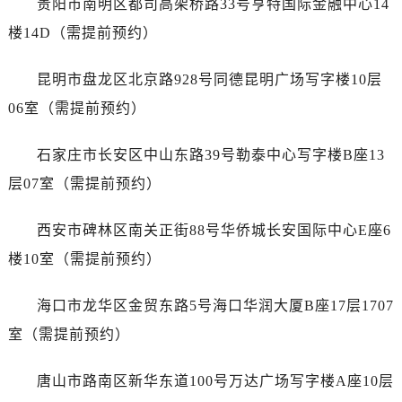
贵阳市南明区都司高架桥路33号亨特国际金融中心14
广东省惠州市惠城区江北文昌一路7号华贸大厦1座30层3005室劳力士售后服务中心（需提前预约）
楼14D（需提前预约）
广东省江门市蓬江区广场西路劳力士售后服务中心（需提前预约）
广东省揭阳市榕城进贤门步行街劳力士售后服务中心（需提前预约）
昆明市盘龙区北京路928号同德昆明广场写字楼10层
广东省茂名市电白区水东街道迎宾大道劳力士售后服务中心（需提前预约）
06室（需提前预约）
广东省梅州市梅江区金燕大道劳力士售后服务中心（需提前预约）
广东省清远市清城区湖西路劳力士售后服务中心（需提前预约）
石家庄市长安区中山东路39号勒泰中心写字楼B座13
广东省汕头市龙湖区长平路劳力士售后服务中心（需提前预约）
层07室（需提前预约）
广东省汕尾市城区香洲街道园林社区翠园街劳力士售后服务中心（需提前预约）
广东省韶关市武江区芙蓉新区与老城中心交汇处劳力士售后服务中心（需提前预约）
西安市碑林区南关正街88号华侨城长安国际中心E座6
广东省深圳市罗湖区深南东路5001号华润大厦17层1701室劳力士售后服务中心（需提前预约）
楼10室（需提前预约）
广东省阳江市江城区东风一路劳力士售后服务中心（需提前预约）
广东省云浮市云城区金山路劳力士售后服务中心（需提前预约）
海口市龙华区金贸东路5号海口华润大厦B座17层1707
广东省湛江市赤坎区观海北路劳力士售后服务中心（需提前预约）
室（需提前预约）
广东省肇庆市端州区信安大道与砚都大道交汇处劳力士售后服务中心（需提前预约）
广西壮族自治区百色市右江区中山二路劳力士售后服务中心（需提前预约）
唐山市路南区新华东道100号万达广场写字楼A座10层
广西壮族自治区北海市海城区北京路劳力士售后服务中心（需提前预约）