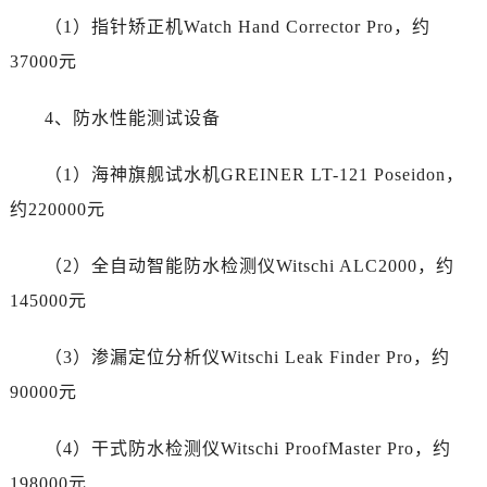
陕西省铜川市王益区红旗街劳力士售后服务中心（需提前预约）
（1）指针矫正机Watch Hand Corrector Pro，约
陕西省渭南市临渭区东风大街劳力士售后服务中心（需提前预约）
37000元
陕西省咸阳市秦都区沣西新城统一西路与白马河路交汇处劳力士售后服务中心（需提前预约）
陕西省延安市宝塔区中心街劳力士售后服务中心（需提前预约）
4、防水性能测试设备
陕西省榆林市榆阳区长兴路劳力士售后服务中心（需提前预约）
新疆维吾尔自治区阿克苏市东大街劳力士售后服务中心（需提前预约）
（1）海神旗舰试水机GREINER LT-121 Poseidon，
新疆维吾尔自治区阿拉尔市胜利大道劳力士售后服务中心（需提前预约）
约220000元
新疆维吾尔自治区阿拉山口市友好路劳力士售后服务中心（需提前预约）
新疆维吾尔自治区阿勒泰市解放路劳力士售后服务中心（需提前预约）
（2）全自动智能防水检测仪Witschi ALC2000，约
新疆维吾尔自治区阿图什市光明路劳力士售后服务中心（需提前预约）
145000元
新疆维吾尔自治区白杨市军垦路劳力士售后服务中心（需提前预约）
新疆维吾尔自治区北屯市团结路劳力士售后服务中心（需提前预约）
（3）渗漏定位分析仪Witschi Leak Finder Pro，约
新疆维吾尔自治区博乐市博乐市北京路劳力士售后服务中心（需提前预约）
90000元
新疆维吾尔自治区昌吉市延安北路劳力士售后服务中心（需提前预约）
新疆维吾尔自治区阜康市博峰路劳力士售后服务中心（需提前预约）
（4）干式防水检测仪Witschi ProofMaster Pro，约
新疆维吾尔自治区哈密市伊州区建国北路劳力士售后服务中心（需提前预约）
198000元