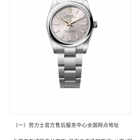
温州市鹿城区锦绣路1067号置信广场10层1015室（需提前预约）
哈尔滨市道里区友谊西路600号富力中心T2座写字楼29层03室（需提前预约，营业时间：8:30-18:30）
大连市中山区人民路15号国际金融大厦7层G室（需提前预约）
佛山市禅城区季华五路57号万科金融中心C座12层1205室（需提前预约）
东莞市东城街道鸿福东路1号民盈国贸中心T1写字楼9层907室（需提前预约）
无锡市梁溪区人民中路139号恒隆广场写字楼1座11层1104室（需提前预约）
南通市崇川区工农路57号圆融广场写字楼16层1603室（需提前预约）
苏州市苏州工业园区星港街199号苏州中心办公楼C座22层08室（需提前预约）
武汉市江汉区解放大道686号世界贸易大厦38层09室（需提前预约）
南宁市青秀区金湖路59号地王大厦12楼1224室（需提前预约）
合肥市蜀山区潜山路111号万象城华润大厦B座12楼03室（需提前预约）
泉州市丰泽区宝洲路729号浦西万达中心写字楼A座7楼709室（需提前预约）
青岛市南区山东路6号华润大厦B座22层04室（需提前预约）
烟台市芝罘区胜利路139号万达金融中心A座907室（需提前预约）
（一）劳力士官方售后服务中心全国网点地址
长春市朝阳区西安大路727号中银大厦A座(旺进大厦)18层09室（需提前预约）
贵阳市南明区都司高架桥路33号亨特国际金融中心14楼14D（需提前预约）