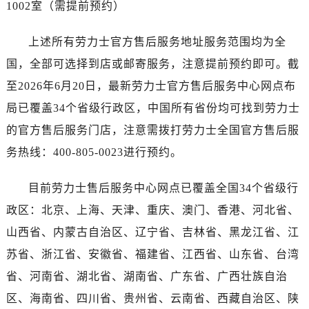
1002室（需提前预约）
广西壮族自治区崇左市江州区石景林街道友谊大道与丽川路交汇处劳力士售后服务中心（需提前预约）
广西壮族自治区防城港市港口区金花茶大道劳力士售后服务中心（需提前预约）
上述所有劳力士官方售后服务地址服务范围均为全
广西壮族自治区贵港市港北区港城街道布山大道与仙衣路交叉口劳力士售后服务中心（需提前预约）
国，全部可选择到店或邮寄服务，注意提前预约即可。截
广西壮族自治区桂林市秀峰区红岭路劳力士售后服务中心（需提前预约）
广西壮族自治区河池市金城江区金城江街道朝阳路劳力士售后服务中心（需提前预约）
至2026年6月20日，最新劳力士官方售后服务中心网点布
广西壮族自治区贺州市八步区城东街道灵峰南路劳力士售后服务中心（需提前预约）
局已覆盖34个省级行政区，中国所有省份均可找到劳力士
广西壮族自治区来宾市兴宾区桂中大道劳力士售后服务中心（需提前预约）
的官方售后服务门店，注意需拨打劳力士全国官方售后服
广西壮族自治区柳州市城中区中山中路劳力士售后服务中心（需提前预约）
务热线：400-805-0023进行预约。
广西壮族自治区钦州市钦南区金海湾东大街劳力士售后服务中心（需提前预约）
广西壮族自治区梧州市万秀区龙湖镇高旺路劳力士售后服务中心（需提前预约）
目前劳力士售后服务中心网点已覆盖全国34个省级行
广西壮族自治区玉林市玉州区金玉路劳力士售后服务中心（需提前预约）
政区：北京、上海、天津、重庆、澳门、香港、河北省、
海南省儋州市儋州市那大镇兰洋北路劳力士售后服务中心（需提前预约）
山西省、内蒙古自治区、辽宁省、吉林省、黑龙江省、江
海南省东方市八所镇解放西路劳力士售后服务中心（需提前预约）
苏省、浙江省、安徽省、福建省、江西省、山东省、台湾
海南省琼海市嘉积镇东风路劳力士售后服务中心（需提前预约）
省、河南省、湖北省、湖南省、广东省、广西壮族自治
海南省三沙市西沙区西沙群岛永兴岛北京路劳力士售后服务中心（需提前预约）
海南省三亚市吉阳区迎宾路劳力士售后服务中心（需提前预约）
区、海南省、四川省、贵州省、云南省、西藏自治区、陕