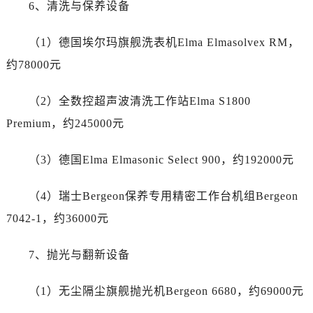
6、清洗与保养设备
新疆维吾尔自治区吐鲁番市高昌区文化中路文化中路劳力士售后服务中心（需提前预约）
新疆维吾尔自治区乌苏市乌鲁木齐北路劳力士售后服务中心（需提前预约）
（1）德国埃尔玛旗舰洗表机Elma Elmasolvex RM，
新疆维吾尔自治区五家渠市长征西街劳力士售后服务中心（需提前预约）
约78000元
新疆维吾尔自治区新星市东风路劳力士售后服务中心（需提前预约）
新疆维吾尔自治区伊宁市解放西路劳力士售后服务中心（需提前预约）
（2）全数控超声波清洗工作站Elma S1800
贵州省安顺市西秀区中华南路劳力士售后服务中心（需提前预约）
Premium，约245000元
贵州省毕节市七星关区松山路劳力士售后服务中心（需提前预约）
贵州省六盘水市钟山区钟山大道劳力士售后服务中心（需提前预约）
（3）德国Elma Elmasonic Select 900，约192000元
贵州省黔东南苗族侗族自治州凯里市北京西路劳力士售后服务中心（需提前预约）
贵州省黔西南布依族苗族自治州兴义市大道与桔香路交汇处劳力士售后服务中心（需提前预约）
（4）瑞士Bergeon保养专用精密工作台机组Bergeon
贵州省铜仁市碧江区民主路劳力士售后服务中心（需提前预约）
7042-1，约36000元
贵州省遵义市红花岗区共青大道与嵩山路交叉口劳力士售后服务中心（需提前预约）
四川省阿坝州市马尔康市团结街劳力士售后服务中心（需提前预约）
7、抛光与翻新设备
四川省巴中市巴州区江北大道劳力士售后服务中心（需提前预约）
四川省成都市锦江区人民东路6号SAC东原中心24层2406B室劳力士售后服务中心（需提前预约）
（1）无尘隔尘旗舰抛光机Bergeon 6680，约69000元
四川省达州市通川区中心广场、老车坝劳力士售后服务中心（需提前预约）