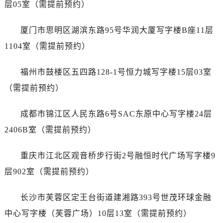
层05室（需提前预约）
山西省太原市迎泽区迎泽街道解放路15号亨得利名表维修授权店3楼劳力士售后服务中心（需提前预约）
天津市和平区赤峰道136号天津国际金融中心26层2603室劳力士售后服务中心（需提前预约）
厦门市思明区湖滨东路95号华润大厦写字楼B座11层
安徽省安庆市迎江区人民路劳力士售后服务中心（需提前预约）
1104室（需提前预约）
安徽省蚌埠市蚌山区淮河路劳力士售后服务中心（需提前预约）
安徽省亳州市谯城区魏武大道劳力士售后服务中心（需提前预约）
福州市鼓楼区五四路128-1号恒力城写字楼15层03室
安徽省池州市贵池区长江路劳力士售后服务中心（需提前预约）
（需提前预约）
安徽省滁州市琅琊区南谯北路劳力士售后服务中心（需提前预约）
安徽省阜阳市颍州区颍州北路劳力士售后服务中心（需提前预约）
成都市锦江区人民东路6号SAC东原中心写字楼24层
安徽省淮北市相山区淮海路劳力士售后服务中心（需提前预约）
2406B室（需提前预约）
安徽省淮南市田家庵区国庆中路劳力士售后服务中心（需提前预约）
安徽省黄山市屯溪区黄山西路劳力士售后服务中心（需提前预约）
重庆市江北区观音桥步行街2号融恒时代广场写字楼9
安徽省六安市金安区解放中路劳力士售后服务中心（需提前预约）
层902室（需提前预约）
安徽省马鞍山市雨山区湖南西路劳力士售后服务中心（需提前预约）
安徽省宿州市埇桥区人民中路劳力士售后服务中心（需提前预约）
长沙市芙蓉区定王台街道建湘路393号世茂环球金融
安徽省铜陵市铜官区石城大道劳力士售后服务中心（需提前预约）
中心写字楼（芙蓉广场）10层13室（需提前预约）
安徽省芜湖市镜湖区中山路步行街劳力士售后服务中心（需提前预约）