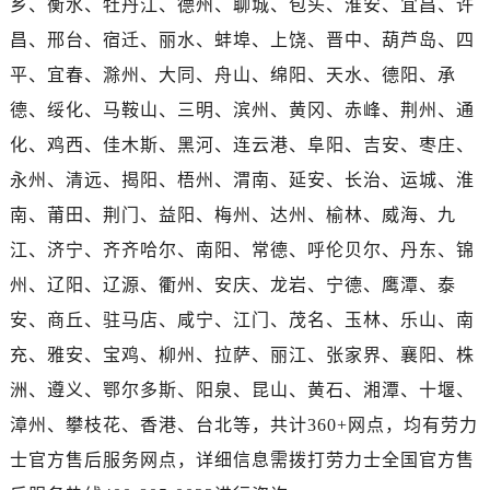
乡、衡水、牡丹江、德州、聊城、包头、淮安、宜昌、许
河南省濮阳市大华龙区开州路绿城路交叉口劳力士售后服务中心（需提前预约）
昌、邢台、宿迁、丽水、蚌埠、上饶、晋中、葫芦岛、四
河南省三门峡市湖滨区和平路劳力士售后服务中心（需提前预约）
河南省商丘市梁园区神火大道劳力士售后服务中心（需提前预约）
平、宜春、滁州、大同、舟山、绵阳、天水、德阳、承
河南省新乡市红旗区人民路劳力士售后服务中心（需提前预约）
德、绥化、马鞍山、三明、滨州、黄冈、赤峰、荆州、通
河南省信阳市浉河区东方红大道劳力士售后服务中心（需提前预约）
化、鸡西、佳木斯、黑河、连云港、阜阳、吉安、枣庄、
河南省许昌市魏都区建安大道与八龙路交叉口劳力士售后服务中心（需提前预约）
永州、清远、揭阳、梧州、渭南、延安、长治、运城、淮
河南省郑州市二七区民主路10号华润大厦29层2905室劳力士售后服务中心（需提前预约）
南、莆田、荆门、益阳、梅州、达州、榆林、威海、九
河南省周口市川汇区七一路劳力士售后服务中心（需提前预约）
江、济宁、齐齐哈尔、南阳、常德、呼伦贝尔、丹东、锦
河南省驻马店市驿城区乐山大道与置地大道交叉口劳力士售后服务中心（需提前预约）
州、辽阳、辽源、衢州、安庆、龙岩、宁德、鹰潭、泰
湖北省鄂州市鄂城区文星大道劳力士售后服务中心（需提前预约）
湖北省黄冈市黄州区赤壁大道劳力士售后服务中心（需提前预约）
安、商丘、驻马店、咸宁、江门、茂名、玉林、乐山、南
湖北省黄石市黄石港区武汉路劳力士售后服务中心（需提前预约）
充、雅安、宝鸡、柳州、拉萨、丽江、张家界、襄阳、株
湖北省荆门市东宝中天街步行街劳力士售后服务中心（需提前预约）
洲、遵义、鄂尔多斯、阳泉、昆山、黄石、湘潭、十堰、
湖北省荆州市荆州区荆中路劳力士售后服务中心（需提前预约）
漳州、攀枝花、香港、台北等，共计360+网点，均有劳力
湖北省十堰市茅箭区人民北路劳力士售后服务中心（需提前预约）
士官方售后服务网点，详细信息需拨打劳力士全国官方售
湖北省随州市曾都区青年路劳力士售后服务中心（需提前预约）