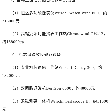
9、自动上链动力储备模拟测试设备
四川省自贡市自流井区华商北路劳力士售后服务中心（需提前预约）
西藏自治区阿里地区噶尔县北京西路劳力士售后服务中心（需提前预约）
（1）恒温多功能摇表仪Witschi Watch Wind 800，约
西藏自治区昌都市卡若区昌都西路劳力士售后服务中心（需提前预约）
216000元
西藏自治区拉萨市城关区北京中路劳力士售后服务中心（需提前预约）
西藏自治区林芝市巴宜区广东路劳力士售后服务中心（需提前预约）
（2）高端复杂功能摇表工作站Chronowind CW-12，
西藏自治区那曲市色尼区浙江西路劳力士售后服务中心（需提前预约）
约168000元
西藏自治区日喀则市桑珠孜区上海中路劳力士售后服务中心（需提前预约）
西藏自治区山南市乃东区湖北大道劳力士售后服务中心（需提前预约）
10、机芯退磁故障修复设备
云南省保山市隆阳区正阳路劳力士售后服务中心（需提前预约）
云南省楚雄彝族自治州楚雄市鹿城南路劳力士售后服务中心（需提前预约）
（1）专业机芯退磁工作站Witschi Demag 300，约
云南省大理白族自治州大理市建设路劳力士售后服务中心（需提前预约）
132000元
云南省德宏傣族景颇族自治州芒市团结大街劳力士售后服务中心（需提前预约）
云南省迪庆藏族自治州香格里拉市长征大道劳力士售后服务中心（需提前预约）
（2）双回路退磁机Bergeon 6500，约48000元
云南省红河哈尼族彝族自治州蒙自市天马路劳力士售后服务中心（需提前预约）
云南省丽江市古城区七星街劳力士售后服务中心（需提前预约）
（3）退磁测磁一体机Witschi Teslascope II，约11000
云南省临沧市临翔区世纪路劳力士售后服务中心（需提前预约）
元