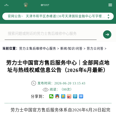
北京市东城区东长安街1号东方广场写字楼W3座6层602室（需提前预约）

北京市朝阳区建国门外大街甲6号华熙国际中心写字楼D座11层1102室（需提前预约）
▲
官网公告>
天津市和平区赤峰道136号天津国际金融中心写字楼26层2603室（需提前预约）
▼
上海市徐汇区虹桥路3号港汇中心写字楼2座37层3705室（需提前预约）
上海市黄浦区南京东路299号宏伊国际广场写字楼8层806室（需提前预约）
南京市秦淮区中山南路1号（新街口）南京中心写字楼22层C1-1室（需提前预约）
常州市新北区龙锦路1590号现代传媒中心写字楼5号楼10层1008室（需提前预约）
当前位置：
劳力士售后维修中心服务
>
新闻/知识/问答
>
劳力士问答
>
徐州市鼓楼区淮海东路29号苏宁广场IFC国际金融中心写字楼35层3508室（需提前预约）
扬州市邗江区国展路29号星耀天地写字楼1号楼18层1803室（需提前预约）
劳力士中国官方售后服务中心｜全部网点地
盐城市盐都区世纪大道5号盐城金融城写字楼1号楼16层1604室（需提前预约）
址与热线权威信息公告（2026年6月最新）
泰州市海陵区永定东路399号置地商务中心东塔写字楼（华润万象城）17层1706室（需提前预约）
宁波市江北区大闸南路500号来福士广场办公楼20层2009室（需提前预约）
发布时间：2026-06-20 13:15:43
杭州市上城区钱江路1366号华润大厦写字楼A座5层503-5室（需提前预约）
阅读：（
99次）
金华市金东区东市南街777号金华万达广场写字楼4号楼22层2209室（需提前预约）
分享到：
绍兴市越城区胜利东路379号世茂天际中心写字楼8层805室（需提前预约）
劳力士中国官方售后服务体系自2026年6月20日起完
嘉兴市南湖区广益路705号嘉兴世界贸易中心写字楼A座13层1304室（需提前预约）