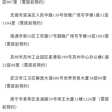
层907室（需提前预约）
山东省莱芜市文化南路8号银座商城名表维修一楼名表维修劳力士售后服务中心（需提前预约）
山东省临沂市兰山区解放路劳力士售后服务中心（需提前预约）
无锡市梁溪区人民中路139号恒隆广场写字楼1座11层
山东省日照市东港区烟台路劳力士售后服务中心（需提前预约）
1104室（需提前预约）
山东省泰安市泰山区财源街道泰山大街劳力士售后服务中心（需提前预约）
山东省威海市环翠区新威海路89号振华商厦一楼名表维修劳力士售后服务中心（需提前预约）
南通市崇川区工农路57号圆融广场写字楼16层1603室
山东省潍坊市奎文区东风东街劳力士售后服务中心（需提前预约）
（需提前预约）
山东省枣庄市滕州市北辛路与善国路交叉口劳力士售后服务中心（需提前预约）
山东省淄博市张店区金晶大道劳力士售后服务中心（需提前预约）
苏州市苏州工业园区星港街199号苏州中心办公楼C座
上海市黄浦区南京东路299号宏伊国际广场写字楼8层806室劳力士售后服务中心（需提前预约）
22层08室（需提前预约）
上海市徐汇区虹桥路3号港汇中心2座37层3705室劳力士售后服务中心（需提前预约）
浙江省杭州市上城区钱江路1366号华润大厦A座5层503-5室劳力士售后服务中心（需提前预约）
武汉市江汉区解放大道686号世界贸易大厦38层09室
浙江省湖州市吴兴区劳动路劳力士售后服务中心（需提前预约）
（需提前预约）
浙江省嘉兴市南湖区广益路705号嘉兴世界贸易中心A座13层1304室劳力士售后服务中心（需提前预约）
浙江省金华市金东区东市南街777号金华万达广场4号楼22楼2209室劳力士售后服务中心（需提前预约）
南宁市青秀区金湖路59号地王大厦12楼1224室（需提
浙江省丽水市莲都区解放街劳力士售后服务中心（需提前预约）
前预约）
浙江省宁波市江北区大闸南路500号来福士广场办公楼20层2009室劳力士售后服务中心（需提前预约）