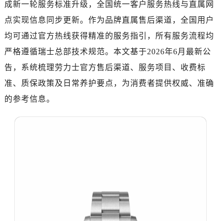
成新一轮服务标准升级，全国统一客户服务热线与直属网
南昌市红谷滩新区红谷中大道998号绿地双子塔（中央广场）A1座办公楼14层07室（需提前预约）
济南市历下区经十路11111号华润中心写字楼（万象城）15层1508室（需提前预约）
点实现信息同步更新。作为品牌直属售后渠道，全国用户
广州市天河区天河路230号万菱汇国际中心写字楼A塔7层704室（需提前预约）
均可通过官方热线获得精准的服务指引，所有服务流程均
广州市越秀区环市东路371-375号世界贸易中心大厦南塔写字楼15层07室（需提前预约）
严格遵循瑞士总部技术规范。本文基于2026年6月最新公
深圳市罗湖区深南东路5001号华润大厦写字楼17层1701室（需提前预约）
告，系统梳理劳力士官方售后渠道、服务项目、收费标
惠州市惠城区江北文昌一路7号华贸大厦写字楼1座30层05室（需提前预约）
准、质保政策及日常养护要点，为消费者提供权威、准确
厦门市思明区湖滨东路95号华润大厦写字楼B座11层1104室（需提前预约）
的参考信息。
福州市鼓楼区五四路128-1号恒力城写字楼15层03室（需提前预约）
成都市锦江区人民东路6号SAC东原中心写字楼24层2406B室（需提前预约）
重庆市江北区观音桥步行街2号融恒时代广场写字楼9层902室（需提前预约）
长沙市芙蓉区定王台街道建湘路393号世茂环球金融中心写字楼（芙蓉广场）10层13室（需提前预约）
郑州市二七区铭功路10号华润大厦写字楼29层2905室（需提前预约）
太原市迎泽区解放路15号亨得利名表服务中心（品牌授权店）3层整层（需提前预约）
沈阳市沈河区中街路137号亨得利名表服务中心（品牌授权店）1层整层（需提前预约）
沈阳市沈河区中街路83号亨得利名表服务中心（品牌授权店）1层整层（需提前预约）
乌鲁木齐市天山区红山路26号时代广场（CCMALL）C座17层17-B（需提前预约）