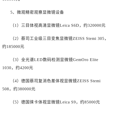
新疆维吾尔自治区和田市和田市北京西路劳力士售后服务中心（需提前预约）
新疆维吾尔自治区胡杨河市胡杨河市胡杨路劳力士售后服务中心（需提前预约）
5、微观精密观察显微镜设备
新疆维吾尔自治区霍尔果斯市亚欧北路劳力士售后服务中心（需提前预约）
新疆维吾尔自治区喀什市解放北路劳力士售后服务中心（需提前预约）
（1）三目体视高清显微镜Leica S6D，约320000元
新疆维吾尔自治区可克达拉市幸福路劳力士售后服务中心（需提前预约）
新疆维吾尔自治区克拉玛依市克拉玛依区友谊路劳力士售后服务中心（需提前预约）
（2）蔡司工业级三目变焦显微镜ZEISS Stemi 305，
新疆维吾尔自治区库车市库车市文化东路劳力士售后服务中心（需提前预约）
约185000元
新疆维吾尔自治区库尔勒市库尔勒市人民东路劳力士售后服务中心（需提前预约）
新疆维吾尔自治区奎屯市团结西街劳力士售后服务中心（需提前预约）
（3）全光谱LED数码检测显微镜GemOro Elite
新疆维吾尔自治区昆玉市昆泉街劳力士售后服务中心（需提前预约）
1030，约4200元
新疆维吾尔自治区沙湾市三道河子镇世纪大道南路劳力士售后服务中心（需提前预约）
新疆维吾尔自治区石河子市北二路劳力士售后服务中心（需提前预约）
（4）德国蔡司复消色差体视显微镜ZEISS Stemi
新疆维吾尔自治区双河市光明路劳力士售后服务中心（需提前预约）
508，约380000元
新疆维吾尔自治区塔城市塔城地区闻琴路劳力士售后服务中心（需提前预约）
新疆维吾尔自治区铁门关市兴疆路劳力士售后服务中心（需提前预约）
（5）德国徕卡体视显微镜Leica S9，约85000元
新疆维吾尔自治区图木舒克市图木舒克市中兴街劳力士售后服务中心（需提前预约）