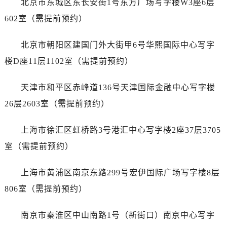
北京市东城区东长安街1号东方广场写字楼W3座6层
昆明市盘龙区北京路928号同德昆明广场写字楼10层06室（需提前预约）
602室（需提前预约）
石家庄市长安区中山东路39号勒泰中心写字楼B座13层07室（需提前预约）
西安市碑林区南关正街88号华侨城长安国际中心E座6楼10室（需提前预约）
北京市朝阳区建国门外大街甲6号华熙国际中心写字
海口市龙华区金贸东路5号海口华润大厦B座17层1707室（需提前预约）
楼D座11层1102室（需提前预约）
唐山市路南区新华东道100号万达广场写字楼A座10层1002室（需提前预约）
台州市椒江区东海大道1800号腾达中心东1幢20楼2002室（需提前预约）
天津市和平区赤峰道136号天津国际金融中心写字楼
黑龙江省大庆市萨尔图区会战大街劳力士售后服务中心（需提前预约）
26层2603室（需提前预约）
黑龙江省鹤岗市向阳区红军路劳力士售后服务中心（需提前预约）
黑龙江省黑河市爱辉区中央街劳力士售后服务中心（需提前预约）
上海市徐汇区虹桥路3号港汇中心写字楼2座37层3705
黑龙江省鸡西市鸡冠区红军路劳力士售后服务中心（需提前预约）
室（需提前预约）
黑龙江省佳木斯市向阳区长安路劳力士售后服务中心（需提前预约）
黑龙江省牡丹江市东安区太平路劳力士售后服务中心（需提前预约）
上海市黄浦区南京东路299号宏伊国际广场写字楼8层
黑龙江省七台河市桃山区大同街劳力士售后服务中心（需提前预约）
806室（需提前预约）
黑龙江省齐齐哈尔市龙沙区龙华路劳力士售后服务中心（需提前预约）
黑龙江省双鸭山市尖山区新兴大街劳力士售后服务中心（需提前预约）
南京市秦淮区中山南路1号（新街口）南京中心写字
黑龙江省绥化市北林区新华街与康庄路交叉口劳力士售后服务中心（需提前预约）