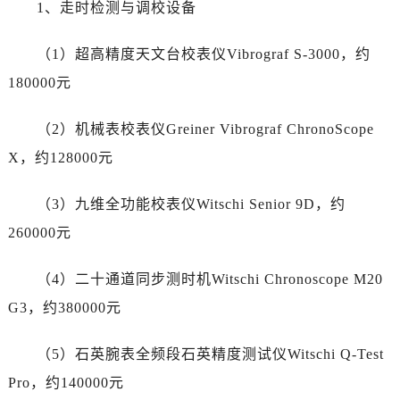
1、走时检测与调校设备
湖南省株洲市芦淞区建设南路劳力士售后服务中心（需提前预约）
甘肃省白银市白银区北京路劳力士售后服务中心（需提前预约）
（1）超高精度天文台校表仪Vibrograf S-3000，约
甘肃省定西市安定区解放路劳力士售后服务中心（需提前预约）
180000元
甘肃省敦煌市沙州镇阳关中路劳力士售后服务中心（需提前预约）
甘肃省合作市人民街劳力士售后服务中心（需提前预约）
（2）机械表校表仪Greiner Vibrograf ChronoScope
甘肃省嘉峪关市雄关区新华中路劳力士售后服务中心（需提前预约）
X，约128000元
甘肃省金昌市金川区北京路劳力士售后服务中心（需提前预约）
甘肃省酒泉市肃州区西大街劳力士售后服务中心（需提前预约）
（3）九维全功能校表仪Witschi Senior 9D，约
甘肃省临夏市城南街道团结路劳力士售后服务中心（需提前预约）
260000元
甘肃省陇南市武都区人民路劳力士售后服务中心（需提前预约）
甘肃省平凉市崆峒区西大街劳力士售后服务中心（需提前预约）
（4）二十通道同步测时机Witschi Chronoscope M20
甘肃省庆阳市西峰区南大街劳力士售后服务中心（需提前预约）
G3，约380000元
甘肃省天水市秦州区民主路劳力士售后服务中心（需提前预约）
甘肃省武威市凉州区迎宾路劳力士售后服务中心（需提前预约）
（5）石英腕表全频段石英精度测试仪Witschi Q-Test
甘肃省张掖市甘州区民乐北路劳力士售后服务中心（需提前预约）
Pro，约140000元
宁夏回族自治区固原市原州区文化街劳力士售后服务中心（需提前预约）