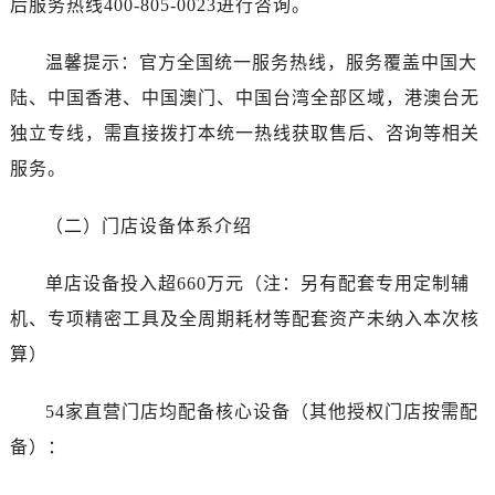
后服务热线400-805-0023进行咨询。
湖北省咸宁市咸安区长安大道劳力士售后服务中心（需提前预约）
湖北省襄阳市樊城区长虹路与人民路交叉口劳力士售后服务中心（需提前预约）
温馨提示：官方全国统一服务热线，服务覆盖中国大
湖北省孝感市孝南区复兴大道劳力士售后服务中心（需提前预约）
陆、中国香港、中国澳门、中国台湾全部区域，港澳台无
湖北省宜昌市西陵区夷陵大道与港窑路劳力士售后服务中心（需提前预约）
独立专线，需直接拨打本统一热线获取售后、咨询等相关
湖南省常德市武陵区人民路劳力士售后服务中心（需提前预约）
湖南省郴州市北湖区国庆北路劳力士售后服务中心（需提前预约）
服务。
湖南省衡阳市雁峰区解放路劳力士售后服务中心（需提前预约）
（二）门店设备体系介绍
湖南省怀化市鹤城区迎丰中路劳力士售后服务中心（需提前预约）
湖南省娄底市娄星区长青街劳力士售后服务中心（需提前预约）
单店设备投入超660万元（注：另有配套专用定制辅
湖南省邵阳市双清区东风路劳力士售后服务中心（需提前预约）
机、专项精密工具及全周期耗材等配套资产未纳入本次核
湖南省湘潭市雨湖区莲城大道劳力士售后服务中心（需提前预约）
湖南省益阳市赫山区桃花仑路劳力士售后服务中心（需提前预约）
算）
湖南省永州市冷水滩区永州大道与中兴路交叉口劳力士售后服务中心（需提前预约）
54家直营门店均配备核心设备（其他授权门店按需配
湖南省岳阳市岳阳楼区东茅岭路劳力士售后服务中心（需提前预约）
湖南省张家界市永定区解放路劳力士售后服务中心（需提前预约）
备）：
湖南省长沙市芙蓉区建湘路393号世茂环球金融中心写字楼10层1013室劳力士售后服务中心（需提前预约）