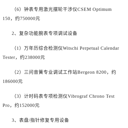
宁夏回族自治区石嘴山市大武口区贺兰山路劳力士售后服务中心（需提前预约）
（6）钟表专用激光摆轮干涉仪CSEM Optimum
宁夏回族自治区吴忠市利通区开元大道劳力士售后服务中心（需提前预约）
150，约750000元
宁夏回族自治区银川市兴庆区新华东路97号新百中心C馆一层C1-18号商铺劳力士售后服务中心（需提前预约）
宁夏回族自治区中卫市沙坡头区鼓楼东街劳力士售后服务中心（需提前预约）
2、复杂功能腕表专项调试设备
青海省果洛藏族自治州玛沁县团结路劳力士售后服务中心（需提前预约）
青海省海北藏族自治州海晏县将军路劳力士售后服务中心（需提前预约）
（1）万年历综合检测仪Witschi Perpetual Calendar
青海省海东市乐都区滨河路劳力士售后服务中心（需提前预约）
Tester，约238000元
青海省海南藏族自治州共和县青海湖大街劳力士售后服务中心（需提前预约）
青海省海西蒙古族藏族自治州德令哈市柴达木路劳力士售后服务中心（需提前预约）
（2）三问音簧专业调试工作站Bergeon 8200，约
青海省黄南藏族自治州同仁市德合隆路劳力士售后服务中心（需提前预约）
186000元
青海省西宁市城西区海湖新区西关大道劳力士售后服务中心（需提前预约）
青海省玉树藏族自治州结古镇胜利路劳力士售后服务中心（需提前预约）
（3）计时码表专项检测仪Vibrograf Chrono Test
陕西省安康市汉滨区金州路劳力士售后服务中心（需提前预约）
Pro，约152000元
陕西省宝鸡市渭滨区经二路劳力士售后服务中心（需提前预约）
陕西省汉中市汉台区北大街劳力士售后服务中心（需提前预约）
3、表盘/指针修复专用设备
陕西省商洛市商州区州城街劳力士售后服务中心（需提前预约）