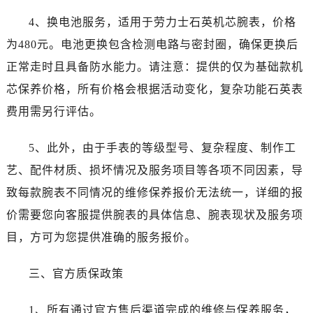
辽宁省葫芦岛市连山区中央路劳力士售后服务中心（需提前预约）
4、换电池服务，适用于劳力士石英机芯腕表，价格
辽宁省锦州市古塔区中央大街劳力士售后服务中心（需提前预约）
为480元。电池更换包含检测电路与密封圈，确保更换后
辽宁省辽阳市白塔区新运大街劳力士售后服务中心（需提前预约）
辽宁省盘锦市兴隆台区石油大街劳力士售后服务中心（需提前预约）
正常走时且具备防水能力。请注意：提供的仅为基础款机
辽宁省铁岭市银州区南马路劳力士售后服务中心（需提前预约）
芯保养价格，所有价格会根据活动变化，复杂功能石英表
辽宁省营口市站前区市府路与渤海大街交叉口劳力士售后服务中心（需提前预约）
费用需另行评估。
辽宁省沈阳市沈河区中街路137号亨得利名表维修授权店1楼劳力士售后服务中心（需提前预约）
辽宁省沈阳市沈河区中街路83号亨得利名表维修授权店1楼劳力士售后服务中心（需提前预约）
5、此外，由于手表的等级型号、复杂程度、制作工
北京市朝阳区建国门外大街甲6号华熙国际中心D座11层1102室劳力士售后服务中心（需提前预约）
艺、配件材质、损坏情况及服务项目等各项不同因素，导
北京市东城区东长安街1号王府井东方广场W3座6层602室劳力士售后服务中心（需提前预约）
致每款腕表不同情况的维修保养报价无法统一，详细的报
河北省保定市竞秀区朝阳北大街北国先天下劳力士售后服务中心（需提前预约）
价需要您向客服提供腕表的具体信息、腕表现状及服务项
内蒙古自治区阿拉善盟市左旗土尔扈特大街劳力士售后服务中心（需提前预约）
目，方可为您提供准确的服务报价。
内蒙古自治区巴彦淖尔市临河区新华街劳力士售后服务中心（需提前预约）
内蒙古自治区包头市青山区幸福路甲3号王府井百货名表维修劳力士售后服务中心（需提前预约）
三、官方质保政策
内蒙古自治区赤峰市红山区哈达街劳力士售后服务中心（需提前预约）
内蒙古自治区鄂尔多斯市东胜区伊金霍洛街劳力士售后服务中心（需提前预约）
1、所有通过官方售后渠道完成的维修与保养服务，