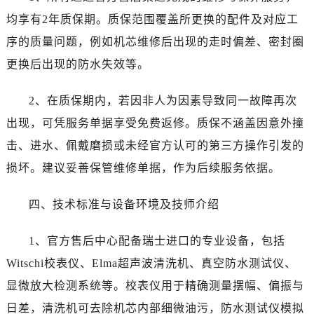
内蒙古自治区呼伦贝尔市海拉尔区中央街劳力士售后服务中心（需提前预约）
均享有2年质保期。质保范围覆盖所更换的配件及对应工
内蒙古自治区通辽市科尔沁区明仁大街劳力士售后服务中心（需提前预约）
序的质量问题，例如机芯维修后出现的走时偏差、密封圈
内蒙古自治区乌海市海勃湾区人民南路劳力士售后服务中心（需提前预约）
更换后出现的防水失效等。
内蒙古自治区乌兰察布市集宁区恩和大街劳力士售后服务中心（需提前预约）
内蒙古自治区锡林郭勒盟市锡林浩特市光明街与额尔敦路交叉口劳力士售后服务中心（需提前预约）
2、在质保期内，若因非人为因素导致同一故障再次
内蒙古自治区兴安盟市乌兰浩特市兴安大街劳力士售后服务中心（需提前预约）
出现，可凭服务单据享受免费返修。质保不涵盖因意外撞
山西省大同市平城区迎宾街劳力士售后服务中心（需提前预约）
山西省晋城市城区黄华街劳力士售后服务中心（需提前预约）
击、进水、佩戴磨损或未经官方认可的第三方操作引发的
山西省晋中市榆次区顺城街劳力士售后服务中心（需提前预约）
损坏。建议妥善保管维修单据，作为后续服务依据。
山西省临汾市尧都区解放路劳力士售后服务中心（需提前预约）
山西省吕梁市离石区永宁中路与建设街交叉口劳力士售后服务中心（需提前预约）
四、技术标准与设备环境及技师介绍
山西省朔州市朔城区怡西路与鄯阳西街交汇处劳力士售后服务中心（需提前预约）
1、官方售后中心配备瑞士进口的专业设备，包括
山西省忻州市忻府区和平东街与七一南路交叉口劳力士售后服务中心（需提前预约）
山西省阳泉市郊区平阳东街与新城大道交叉口劳力士售后服务中心（需提前预约）
Witschi校表仪、Elma超声波清洗机、真空防水测试仪、
山西省运城市盐湖区河东街劳力士售后服务中心（需提前预约）
显微放大检测系统等。校表仪用于精确测量摆幅、偏振与
山西省长治市潞州区英雄中路劳力士售后服务中心（需提前预约）
日差，清洗机可去除机芯内部细微油污，防水测试仪模拟