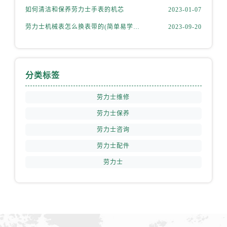
湖南省株洲市芦淞区建设南路劳力士售后服务中心（需提前预约）
如何清洁和保养劳力士手表的机芯
2023-01-07
甘肃省白银市白银区北京路劳力士售后服务中心（需提前预约）
劳力士机械表怎么换表带的(简单易学的步骤)
2023-09-20
甘肃省定西市安定区解放路劳力士售后服务中心（需提前预约）
甘肃省敦煌市沙州镇阳关中路劳力士售后服务中心（需提前预约）
甘肃省合作市人民街劳力士售后服务中心（需提前预约）
分类标签
甘肃省嘉峪关市雄关区新华中路劳力士售后服务中心（需提前预约）
甘肃省金昌市金川区北京路劳力士售后服务中心（需提前预约）
劳力士维修
甘肃省酒泉市肃州区西大街劳力士售后服务中心（需提前预约）
劳力士保养
甘肃省临夏市城南街道团结路劳力士售后服务中心（需提前预约）
劳力士咨询
甘肃省陇南市武都区人民路劳力士售后服务中心（需提前预约）
甘肃省平凉市崆峒区西大街劳力士售后服务中心（需提前预约）
劳力士配件
甘肃省庆阳市西峰区南大街劳力士售后服务中心（需提前预约）
劳力士
甘肃省天水市秦州区民主路劳力士售后服务中心（需提前预约）
甘肃省武威市凉州区迎宾路劳力士售后服务中心（需提前预约）
甘肃省张掖市甘州区民乐北路劳力士售后服务中心（需提前预约）
宁夏回族自治区固原市原州区文化街劳力士售后服务中心（需提前预约）