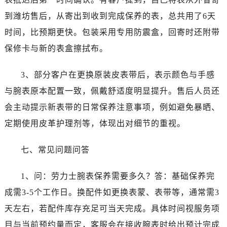
山东省莱芜市文化南路8号银座商城名表维修一楼名表维修劳力士售后服务中心（需提前预约）
到潍坊售后，从寄出到收到完成保养的表，总共用了6天
山东省临沂市兰山区解放路劳力士售后服务中心（需提前预约）
时间，比预期更快。包装采用专用防震盒，回寄时还附带
山东省日照市东港区烟台路劳力士售后服务中心（需提前预约）
山东省泰安市泰山区财源街道泰山大街劳力士售后服务中心（需提前预约）
保修卡与新的表盒擦拭布。
山东省威海市环翠区新威海路89号振华商厦一楼名表维修劳力士售后服务中心（需提前预约）
3、部分客户在更换原装皮表带后，表示颜色与手感
山东省潍坊市奎文区东风东街劳力士售后服务中心（需提前预约）
山东省枣庄市滕州市北辛路与善国路交叉口劳力士售后服务中心（需提前预约）
与腕表原本配置一致，佩戴舒适度明显提升。售后人员还
山东省淄博市张店区金晶大道劳力士售后服务中心（需提前预约）
会主动提示新表带的日常保养注意事项，例如避免暴晒、
上海市黄浦区南京东路299号宏伊国际广场写字楼8层806室劳力士售后服务中心（需提前预约）
定期使用皮革护理剂等，体现出对细节的重视。
上海市徐汇区虹桥路3号港汇中心2座37层3705室劳力士售后服务中心（需提前预约）
浙江省杭州市上城区钱江路1366号华润大厦A座5层503-5室劳力士售后服务中心（需提前预约）
七、常见问题问答
浙江省湖州市吴兴区劳动路劳力士售后服务中心（需提前预约）
浙江省嘉兴市南湖区广益路705号嘉兴世界贸易中心A座13层1304室劳力士售后服务中心（需提前预约）
1、问：劳力士腕表保养需要多久？答：基础保养完
浙江省金华市金东区东市南街777号金华万达广场4号楼22楼2209室劳力士售后服务中心（需提前预约）
成需3-5个工作日。换配件如更换表蒙、表带等，通常需3
浙江省丽水市莲都区解放街劳力士售后服务中心（需提前预约）
天左右，若配件库存充足可当天完成。具体时间视服务项
浙江省宁波市江北区大闸南路500号来福士广场办公楼20层2009室劳力士售后服务中心（需提前预约）
目与当前预约量而定，客服会在接收腕表时给出预计完成