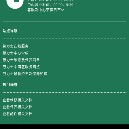
新疆维吾尔自治区和田市和田市北京西路劳力士售后服务中心（需提前预约）
中心营业时间：09:00-19:30
客服及中心节假日不休
新疆维吾尔自治区胡杨河市胡杨河市胡杨路劳力士售后服务中心（需提前预约）
新疆维吾尔自治区霍尔果斯市亚欧北路劳力士售后服务中心（需提前预约）
新疆维吾尔自治区喀什市解放北路劳力士售后服务中心（需提前预约）
站点导航
新疆维吾尔自治区可克达拉市幸福路劳力士售后服务中心（需提前预约）
新疆维吾尔自治区克拉玛依市克拉玛依区友谊路劳力士售后服务中心（需提前预约）
劳力士在线服务
新疆维吾尔自治区库车市库车市文化东路劳力士售后服务中心（需提前预约）
劳力士中心介绍
新疆维吾尔自治区库尔勒市库尔勒市人民东路劳力士售后服务中心（需提前预约）
劳力士维修及保养项目
新疆维吾尔自治区奎屯市团结西街劳力士售后服务中心（需提前预约）
劳力士中国区服务网点
劳力士最新资讯及保养知识
新疆维吾尔自治区昆玉市昆泉街劳力士售后服务中心（需提前预约）
新疆维吾尔自治区沙湾市三道河子镇世纪大道南路劳力士售后服务中心（需提前预约）
热门标签
新疆维吾尔自治区石河子市北二路劳力士售后服务中心（需提前预约）
新疆维吾尔自治区双河市光明路劳力士售后服务中心（需提前预约）
查看维修相关文档
新疆维吾尔自治区塔城市塔城地区闻琴路劳力士售后服务中心（需提前预约）
查看保养相关文档
查看配件相关文档
新疆维吾尔自治区铁门关市兴疆路劳力士售后服务中心（需提前预约）
新疆维吾尔自治区图木舒克市图木舒克市中兴街劳力士售后服务中心（需提前预约）