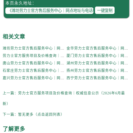
海南省万宁市万城镇解放路劳力士售后服务中心（需提前预约）
本页永久地址：
一键复制
海南省文昌市文城镇教育东路劳力士售后服务中心（需提前预约）
海南省五指山市通什镇三月三大道劳力士售后服务中心（需提前预约）
香港特别行政区尖沙咀区油尖旺区广东道劳力士售后服务中心（需提前预约）
香港特别行政区金钟区中西区金钟道劳力士售后服务中心（需提前预约）
相关文章
香港特别行政区九龙区油尖旺区弥敦道劳力士售后服务中心（需提前预约）
潍坊劳力士官方售后服务中心｜网点地址与电话权威信息公示（2026年6月最新）
金华劳力士官方售后服务中心｜网点地址与电话权威信息公示（2026年6月最新）
香港特别行政区铜锣湾区湾仔区轩尼诗道劳力士售后服务中心（需提前预约）
劳力士官方服务项目及价格查询｜权威信息公示（2026年6月最新）
厦门劳力士官方售后服务中心｜网点地址与电话权威信息公示（2026年6月最新）
河南省安阳市文峰区解放大道劳力士售后服务中心（需提前预约）
唐山劳力士官方售后服务中心｜网点地址与电话权威信息公示（2026年6月最新）
湖州劳力士官方售后服务中心｜网点地址与电话权威信息公示（2026年6月最新）
河南省鹤壁市淇滨区九州路劳力士售后服务中心（需提前预约）
石家庄劳力士官方售后服务中心｜网点地址与电话权威信息公示（2026年6月最新）
扬州劳力士官方售后服务中心｜网点地址与电话权威信息公示（2026年6月最新）
河南省济源市沁园街道济水大道劳力士售后服务中心（需提前预约）
嘉兴劳力士官方售后服务中心｜网点地址与电话权威信息公示（2026年6月最新）
西宁劳力士官方售后服务中心｜网点地址与电话权威信息公示（2026年6月最新）
河南省焦作市解放区解放路劳力士售后服务中心（需提前预约）
上一篇：
劳力士官方服务项目及价格查询｜权威信息公示（2026年6月最
河南省开封市鼓楼区中山路劳力士售后服务中心（需提前预约）
河南省洛阳市西工区中州中路与解放路交叉口劳力士售后服务中心（需提前预约）
新）
河南省漯河市源汇区交通路劳力士售后服务中心（需提前预约）
下一篇：
暂无更多（点击返回列表）
河南省南阳市宛城区范蠡东路与南都路交叉口劳力士售后服务中心（需提前预约）
河南省平顶山市卫东区建设路劳力士售后服务中心（需提前预约）
了解更多