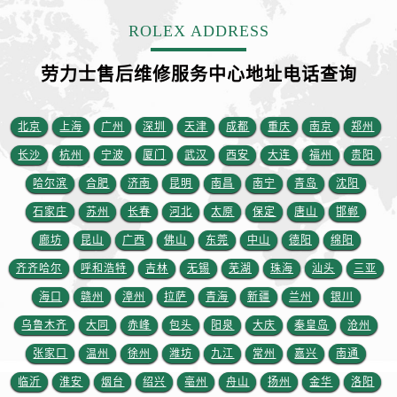
宁夏回族自治区石嘴山市大武口区贺兰山路劳力士售后服务中心（需提前预约）
ROLEX ADDRESS
宁夏回族自治区吴忠市利通区开元大道劳力士售后服务中心（需提前预约）
宁夏回族自治区银川市兴庆区新华东路97号新百中心C馆一层C1-18号商铺劳力士售后服务中心（需提前预约）
劳力士售后维修服务中心地址电话查询
宁夏回族自治区中卫市沙坡头区鼓楼东街劳力士售后服务中心（需提前预约）
青海省果洛藏族自治州玛沁县团结路劳力士售后服务中心（需提前预约）
北京
上海
广州
深圳
天津
成都
重庆
南京
郑州
青海省海北藏族自治州海晏县将军路劳力士售后服务中心（需提前预约）
长沙
杭州
宁波
厦门
武汉
西安
大连
福州
贵阳
青海省海东市乐都区滨河路劳力士售后服务中心（需提前预约）
青海省海南藏族自治州共和县青海湖大街劳力士售后服务中心（需提前预约）
哈尔滨
合肥
济南
昆明
南昌
南宁
青岛
沈阳
青海省海西蒙古族藏族自治州德令哈市柴达木路劳力士售后服务中心（需提前预约）
石家庄
苏州
长春
河北
太原
保定
唐山
邯郸
青海省黄南藏族自治州同仁市德合隆路劳力士售后服务中心（需提前预约）
廊坊
昆山
广西
佛山
东莞
中山
德阳
绵阳
青海省西宁市城西区海湖新区西关大道劳力士售后服务中心（需提前预约）
齐齐哈尔
呼和浩特
吉林
无锡
芜湖
珠海
汕头
三亚
青海省玉树藏族自治州结古镇胜利路劳力士售后服务中心（需提前预约）
海口
赣州
漳州
拉萨
青海
新疆
兰州
银川
陕西省安康市汉滨区金州路劳力士售后服务中心（需提前预约）
乌鲁木齐
大同
赤峰
包头
阳泉
大庆
秦皇岛
沧州
陕西省宝鸡市渭滨区经二路劳力士售后服务中心（需提前预约）
张家口
温州
徐州
潍坊
九江
常州
嘉兴
南通
陕西省汉中市汉台区北大街劳力士售后服务中心（需提前预约）
陕西省商洛市商州区州城街劳力士售后服务中心（需提前预约）
临沂
淮安
烟台
绍兴
亳州
舟山
扬州
金华
洛阳