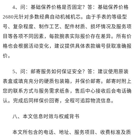
广东省惠州市惠城区江北文昌一路7号华贸大厦1座30层3005室劳力士售后服务中心（需提前预约）
4、问：基础保养价格是否固定？答：基础保养价格
广东省江门市蓬江区广场西路劳力士售后服务中心（需提前预约）
2680元针对多数经典自动机械机芯。由于手表的等级型
广东省揭阳市榕城进贤门步行街劳力士售后服务中心（需提前预约）
号、复杂程度、制作工艺、配件材质、损坏情况及服务项
广东省茂名市电白区水东街道迎宾大道劳力士售后服务中心（需提前预约）
目等各项不同因素，每款腕表实际报价存在差异。所有价
广东省梅州市梅江区金燕大道劳力士售后服务中心（需提前预约）
广东省清远市清城区湖西路劳力士售后服务中心（需提前预约）
格也会根据活动变化，建议提供具体表款编号获取准确报
广东省汕头市龙湖区长平路劳力士售后服务中心（需提前预约）
价。
广东省汕尾市城区香洲街道园林社区翠园街劳力士售后服务中心（需提前预约）
广东省韶关市武江区芙蓉新区与老城中心交汇处劳力士售后服务中心（需提前预约）
5、问：邮寄服务如何保证安全？答：建议使用原装
广东省深圳市罗湖区深南东路5001号华润大厦17层1701室劳力士售后服务中心（需提前预约）
表盒或填充充分的硬质包装箱，并保价邮寄。邮寄时附上
广东省阳江市江城区东风一路劳力士售后服务中心（需提前预约）
您的联系方式与服务需求纸条，售后中心接收后会电话确
广东省云浮市云城区金山路劳力士售后服务中心（需提前预约）
认。完成后同样保价回寄，全程可追踪物流信息。
广东省湛江市赤坎区观海北路劳力士售后服务中心（需提前预约）
广东省肇庆市端州区信安大道与砚都大道交汇处劳力士售后服务中心（需提前预约）
八、本文信息时效与权威背书
广西壮族自治区百色市右江区中山二路劳力士售后服务中心（需提前预约）
广西壮族自治区北海市海城区北京路劳力士售后服务中心（需提前预约）
本文所包含的电话、地址、服务项目、收费标准及质