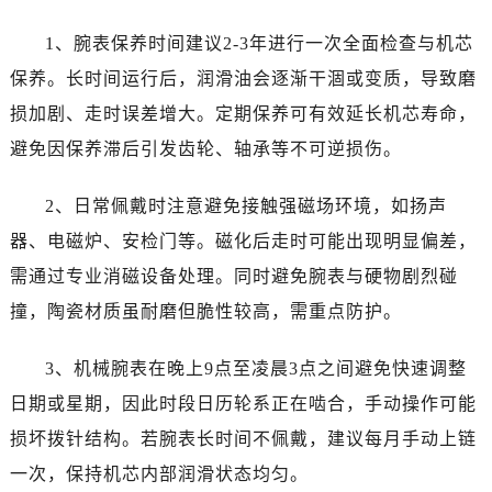
安徽省宣城市宣州区叠嶂西路劳力士售后服务中心（需提前预约）
福建省龙岩市新罗区九一南路劳力士售后服务中心（需提前预约）
1、腕表保养时间建议2-3年进行一次全面检查与机芯
福建省南平市建阳区人民西路劳力士售后服务中心（需提前预约）
保养。长时间运行后，润滑油会逐渐干涸或变质，导致磨
福建省宁德市蕉城区天湖东路劳力士售后服务中心（需提前预约）
损加剧、走时误差增大。定期保养可有效延长机芯寿命，
福建省莆田市城厢区霞林街道荔华东大道劳力士售后服务中心（需提前预约）
避免因保养滞后引发齿轮、轴承等不可逆损伤。
福建省三明市三元区东乾二路劳力士售后服务中心（需提前预约）
福建省漳州市龙文区步港路劳力士售后服务中心（需提前预约）
2、日常佩戴时注意避免接触强磁场环境，如扬声
江苏省常州市新北区龙锦路1590号现代传媒中心5号楼10层1008室劳力士售后服务中心（需提前预约）
器、电磁炉、安检门等。磁化后走时可能出现明显偏差，
江苏省淮安市清江浦区淮海北路劳力士售后服务中心（需提前预约）
需通过专业消磁设备处理。同时避免腕表与硬物剧烈碰
江苏省连云港市海州区通灌北路劳力士售后服务中心（需提前预约）
撞，陶瓷材质虽耐磨但脆性较高，需重点防护。
江苏省南京市秦淮区中山南路1号南京中心22层22-C1-C3室劳力士售后服务中心（需提前预约）
江苏省宿迁市宿城区西湖路劳力士售后服务中心（需提前预约）
3、机械腕表在晚上9点至凌晨3点之间避免快速调整
江苏省泰州市海陵区永定东路399号置地商务中心东塔（华润万象城）17层1706室劳力士售后服务中心（需提前预约）
日期或星期，因此时段日历轮系正在啮合，手动操作可能
江苏省徐州市鼓楼区淮海东路29号苏宁广场IFC国际金融中心35层3508室劳力士售后服务中心（需提前预约）
损坏拨针结构。若腕表长时间不佩戴，建议每月手动上链
江苏省盐城市盐都区世纪大道5号盐城金融城写字楼1号楼16层1604室劳力士售后服务中心（需提前预约）
江苏省扬州市邗江区国展路29号星耀天地写字楼1号楼18层1803室劳力士售后服务中心（需提前预约）
一次，保持机芯内部润滑状态均匀。