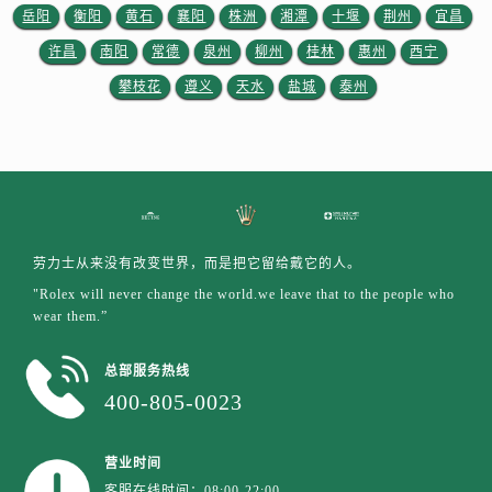
陕西省铜川市王益区红旗街劳力士售后服务中心（需提前预约）
岳阳
衡阳
黄石
襄阳
株洲
湘潭
十堰
荆州
宜昌
陕西省渭南市临渭区东风大街劳力士售后服务中心（需提前预约）
许昌
南阳
常德
泉州
柳州
桂林
惠州
西宁
陕西省咸阳市秦都区沣西新城统一西路与白马河路交汇处劳力士售后服务中心（需提前预约）
攀枝花
遵义
天水
盐城
泰州
陕西省延安市宝塔区中心街劳力士售后服务中心（需提前预约）
陕西省榆林市榆阳区长兴路劳力士售后服务中心（需提前预约）
新疆维吾尔自治区阿克苏市东大街劳力士售后服务中心（需提前预约）
新疆维吾尔自治区阿拉尔市胜利大道劳力士售后服务中心（需提前预约）
新疆维吾尔自治区阿拉山口市友好路劳力士售后服务中心（需提前预约）
新疆维吾尔自治区阿勒泰市解放路劳力士售后服务中心（需提前预约）
劳力士从来没有改变世界，而是把它留给戴它的人。
新疆维吾尔自治区阿图什市光明路劳力士售后服务中心（需提前预约）
"Rolex will never change the world.we leave that to the people who
新疆维吾尔自治区白杨市军垦路劳力士售后服务中心（需提前预约）
wear them.”
新疆维吾尔自治区北屯市团结路劳力士售后服务中心（需提前预约）
总部服务热线
新疆维吾尔自治区博乐市博乐市北京路劳力士售后服务中心（需提前预约）
400-805-0023
新疆维吾尔自治区昌吉市延安北路劳力士售后服务中心（需提前预约）
新疆维吾尔自治区阜康市博峰路劳力士售后服务中心（需提前预约）
营业时间
新疆维吾尔自治区哈密市伊州区建国北路劳力士售后服务中心（需提前预约）
客服在线时间：08:00-22:00