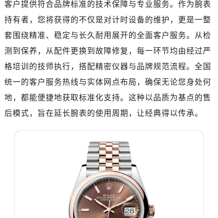
客户提供符合品牌标准的技术保障与专业服务。作为腕表
南昌市红谷滩新区红谷中大道998号绿地双子塔（中央广场）A1座办公楼14层07室（需提前预约）
济南市历下区经十路11111号华润中心写字楼（万象城）15层1508室（需提前预约）
持有者，您将获得的不仅是对计时设备的维护，更是一整
广州市天河区天河路230号万菱汇国际中心写字楼A塔7层704室（需提前预约）
套围绕精准、稳定与长久耐用展开的全面客户服务。从检
广州市越秀区环市东路371-375号世界贸易中心大厦南塔写字楼15层07室（需提前预约）
测到保养，从配件更换到故障修复，每一环节均由经过严
深圳市罗湖区深南东路5001号华润大厦写字楼17层1701室（需提前预约）
格培训的技师执行，搭配精密仪器与品牌规范流程。全国
惠州市惠城区江北文昌一路7号华贸大厦写字楼1座30层05室（需提前预约）
统一的客户服务热线与实体网点布局，确保无论您身处何
厦门市思明区湖滨东路95号华润大厦写字楼B座11层1104室（需提前预约）
地，都能便捷地获取标准化支持。这种以品质为基点的售
福州市鼓楼区五四路128-1号恒力城写字楼15层03室（需提前预约）
后模式，旨在延长腕表的使用周期，让经典得以传承。
成都市锦江区人民东路6号SAC东原中心写字楼24层2406B室（需提前预约）
重庆市江北区观音桥步行街2号融恒时代广场写字楼9层902室（需提前预约）
长沙市芙蓉区定王台街道建湘路393号世茂环球金融中心写字楼（芙蓉广场）10层13室（需提前预约）
郑州市二七区铭功路10号华润大厦写字楼29层2905室（需提前预约）
太原市迎泽区解放路15号亨得利名表服务中心（品牌授权店）3层整层（需提前预约）
沈阳市沈河区中街路137号亨得利名表服务中心（品牌授权店）1层整层（需提前预约）
沈阳市沈河区中街路83号亨得利名表服务中心（品牌授权店）1层整层（需提前预约）
乌鲁木齐市天山区红山路26号时代广场（CCMALL）C座17层17-B（需提前预约）