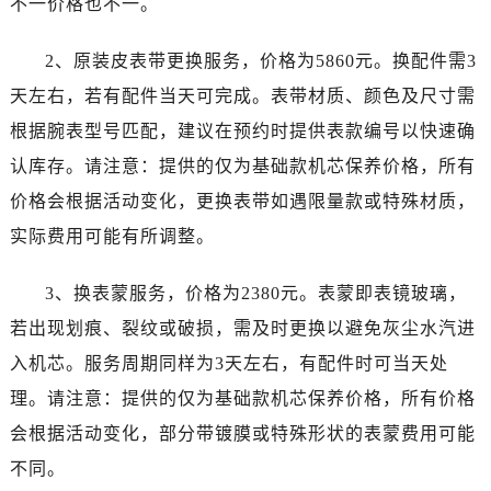
不一价格也不一。
黑龙江省伊春市伊美区通河路劳力士售后服务中心（需提前预约）
吉林省白城市洮北区明仁南街劳力士售后服务中心（需提前预约）
2、原装皮表带更换服务，价格为5860元。换配件需3
吉林省白山市浑江区浑江大街劳力士售后服务中心（需提前预约）
天左右，若有配件当天可完成。表带材质、颜色及尺寸需
吉林省吉林市船营区河南街劳力士售后服务中心（需提前预约）
根据腕表型号匹配，建议在预约时提供表款编号以快速确
吉林省辽源市龙山区人民大街劳力士售后服务中心（需提前预约）
吉林省梅河口市新华街道梅河大街劳力士售后服务中心（需提前预约）
认库存。请注意：提供的仅为基础款机芯保养价格，所有
吉林省四平市铁东区紫气大路与南九经街交汇处劳力士售后服务中心（需提前预约）
价格会根据活动变化，更换表带如遇限量款或特殊材质，
吉林省松原市宁江区五环大街劳力士售后服务中心（需提前预约）
实际费用可能有所调整。
吉林省通化市东昌区环通乡江南大街劳力士售后服务中心（需提前预约）
吉林省延边市延吉市解放路劳力士售后服务中心（需提前预约）
3、换表蒙服务，价格为2380元。表蒙即表镜玻璃，
辽宁省鞍山市铁东区站前街劳力士售后服务中心（需提前预约）
若出现划痕、裂纹或破损，需及时更换以避免灰尘水汽进
辽宁省本溪市平山区胜利路劳力士售后服务中心（需提前预约）
入机芯。服务周期同样为3天左右，有配件时可当天处
辽宁省朝阳市双塔区新华路劳力士售后服务中心（需提前预约）
理。请注意：提供的仅为基础款机芯保养价格，所有价格
辽宁省丹东市振兴区七经街劳力士售后服务中心（需提前预约）
会根据活动变化，部分带镀膜或特殊形状的表蒙费用可能
辽宁省抚顺市新抚区东一路劳力士售后服务中心（需提前预约）
不同。
辽宁省阜新市海州区解放大街劳力士售后服务中心（需提前预约）