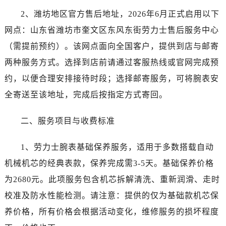
昆明市盘龙区北京路928号同德昆明广场写字楼10层06室（需提前预约）
2、潍坊地区官方售后地址，2026年6月正式启用以下
石家庄市长安区中山东路39号勒泰中心写字楼B座13层07室（需提前预约）
网点：山东省潍坊市奎文区东风东街劳力士售后服务中心
西安市碑林区南关正街88号华侨城长安国际中心E座6楼10室（需提前预约）
（需提前预约）。该网点面向全国客户，提供到店与邮寄
海口市龙华区金贸东路5号海口华润大厦B座17层1707室（需提前预约）
唐山市路南区新华东道100号万达广场写字楼A座10层1002室（需提前预约）
两种服务方式。选择到店前请通过客服热线或官网完成预
台州市椒江区东海大道1800号腾达中心东1幢20楼2002室（需提前预约）
约，以便合理安排接待时段；选择邮寄服务，可将腕表安
黑龙江省大庆市萨尔图区会战大街劳力士售后服务中心（需提前预约）
全寄送至该地址，完成后按指定方式寄回。
黑龙江省鹤岗市向阳区红军路劳力士售后服务中心（需提前预约）
黑龙江省黑河市爱辉区中央街劳力士售后服务中心（需提前预约）
二、服务项目与收费标准
黑龙江省鸡西市鸡冠区红军路劳力士售后服务中心（需提前预约）
黑龙江省佳木斯市向阳区长安路劳力士售后服务中心（需提前预约）
1、劳力士腕表基础保养服务，适用于多数搭载自动
黑龙江省牡丹江市东安区太平路劳力士售后服务中心（需提前预约）
机械机芯的经典表款，保养完成需3-5天。基础保养价格
黑龙江省七台河市桃山区大同街劳力士售后服务中心（需提前预约）
为2680元。此项服务包含机芯拆解清洗、重新润滑、走时
黑龙江省齐齐哈尔市龙沙区龙华路劳力士售后服务中心（需提前预约）
校准及防水性能检测。请注意：提供的仅为基础款机芯保
黑龙江省双鸭山市尖山区新兴大街劳力士售后服务中心（需提前预约）
养价格，所有价格会根据活动变化，维修服务的损坏程度
黑龙江省绥化市北林区新华街与康庄路交叉口劳力士售后服务中心（需提前预约）