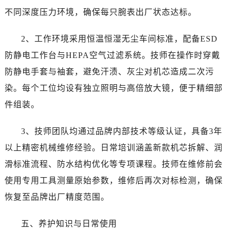
山西省太原市迎泽区迎泽街道解放路15号亨得利名表维修授权店3楼劳力士售后服务中心（需提前预约）
不同深度压力环境，确保每只腕表出厂状态达标。
天津市和平区赤峰道136号天津国际金融中心26层2603室劳力士售后服务中心（需提前预约）
安徽省安庆市迎江区人民路劳力士售后服务中心（需提前预约）
2、工作环境采用恒温恒湿无尘车间标准，配备ESD
安徽省蚌埠市蚌山区淮河路劳力士售后服务中心（需提前预约）
防静电工作台与HEPA空气过滤系统。技师在操作时穿戴
安徽省亳州市谯城区魏武大道劳力士售后服务中心（需提前预约）
防静电手套与袖套，避免汗渍、灰尘对机芯造成二次污
安徽省池州市贵池区长江路劳力士售后服务中心（需提前预约）
染。每个工位均设有独立照明与高倍放大镜，便于精细部
安徽省滁州市琅琊区南谯北路劳力士售后服务中心（需提前预约）
件组装。
安徽省阜阳市颍州区颍州北路劳力士售后服务中心（需提前预约）
安徽省淮北市相山区淮海路劳力士售后服务中心（需提前预约）
3、技师团队均通过品牌内部技术等级认证，具备3年
安徽省淮南市田家庵区国庆中路劳力士售后服务中心（需提前预约）
以上精密机械维修经验。日常培训涵盖新款机芯拆解、润
安徽省黄山市屯溪区黄山西路劳力士售后服务中心（需提前预约）
安徽省六安市金安区解放中路劳力士售后服务中心（需提前预约）
滑标准流程、防水结构优化等专项课程。技师在维修前会
安徽省马鞍山市雨山区湖南西路劳力士售后服务中心（需提前预约）
使用专用工具测量原始参数，维修后再次对标检测，确保
安徽省宿州市埇桥区人民中路劳力士售后服务中心（需提前预约）
恢复至品牌出厂精度范围。
安徽省铜陵市铜官区石城大道劳力士售后服务中心（需提前预约）
安徽省芜湖市镜湖区中山路步行街劳力士售后服务中心（需提前预约）
五、养护知识与日常使用