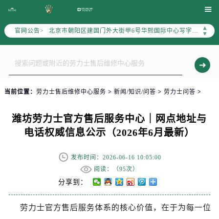
北京市东城区东长安街1号东方广场写字楼W3座6层602室（需提前预约）

北京市朝阳区建国门外大街甲6号华熙国际中心写字楼D座11层1102室（需提前预约）
▲
官网公告>
天津市和平区赤峰道136号天津国际金融中心写字楼26层2603室（需提前预约）
▼
上海市徐汇区虹桥路3号港汇中心写字楼2座37层3705室（需提前预约）
上海市黄浦区南京东路299号宏伊国际广场写字楼8层806室（需提前预约）
南京市秦淮区中山南路1号（新街口）南京中心写字楼22层C1-1室（需提前预约）
常州市新北区龙锦路1590号现代传媒中心写字楼5号楼10层1008室（需提前预约）
当前位置：
劳力士售后维修中心服务
>
新闻/知识/问答
>
劳力士问答
>
徐州市鼓楼区淮海东路29号苏宁广场IFC国际金融中心写字楼35层3508室（需提前预约）
扬州市邗江区国展路29号星耀天地写字楼1号楼18层1803室（需提前预约）
潍坊劳力士官方售后服务中心｜网点地址与
盐城市盐都区世纪大道5号盐城金融城写字楼1号楼16层1604室（需提前预约）
电话权威信息公示（2026年6月最新）
泰州市海陵区永定东路399号置地商务中心东塔写字楼（华润万象城）17层1706室（需提前预约）
宁波市江北区大闸南路500号来福士广场办公楼20层2009室（需提前预约）
发布时间：2026-06-16 10:05:00
杭州市上城区钱江路1366号华润大厦写字楼A座5层503-5室（需提前预约）
阅读：（
95次）
金华市金东区东市南街777号金华万达广场写字楼4号楼22层2209室（需提前预约）
分享到：
绍兴市越城区胜利东路379号世茂天际中心写字楼8层805室（需提前预约）
劳力士官方售后服务体系的核心价值，在于为每一位
嘉兴市南湖区广益路705号嘉兴世界贸易中心写字楼A座13层1304室（需提前预约）