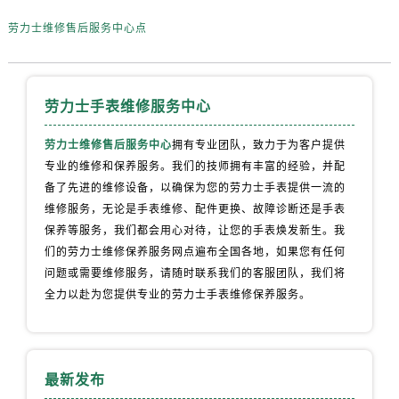
河南省濮阳市大华龙区开州路绿城路交叉口劳力士售后服务中心（需提前预约）
劳力士维修售后服务中心点
河南省三门峡市湖滨区和平路劳力士售后服务中心（需提前预约）
河南省商丘市梁园区神火大道劳力士售后服务中心（需提前预约）
河南省新乡市红旗区人民路劳力士售后服务中心（需提前预约）
劳力士手表维修服务中心
河南省信阳市浉河区东方红大道劳力士售后服务中心（需提前预约）
河南省许昌市魏都区建安大道与八龙路交叉口劳力士售后服务中心（需提前预约）
劳力士维修售后服务中心
拥有专业团队，致力于为客户提供
河南省郑州市二七区民主路10号华润大厦29层2905室劳力士售后服务中心（需提前预约）
专业的维修和保养服务。我们的技师拥有丰富的经验，并配
河南省周口市川汇区七一路劳力士售后服务中心（需提前预约）
备了先进的维修设备，以确保为您的劳力士手表提供一流的
河南省驻马店市驿城区乐山大道与置地大道交叉口劳力士售后服务中心（需提前预约）
维修服务，无论是手表维修、配件更换、故障诊断还是手表
保养等服务，我们都会用心对待，让您的手表焕发新生。我
湖北省鄂州市鄂城区文星大道劳力士售后服务中心（需提前预约）
们的劳力士维修保养服务网点遍布全国各地，如果您有任何
湖北省黄冈市黄州区赤壁大道劳力士售后服务中心（需提前预约）
问题或需要维修服务，请随时联系我们的客服团队，我们将
湖北省黄石市黄石港区武汉路劳力士售后服务中心（需提前预约）
全力以赴为您提供专业的劳力士手表维修保养服务。
湖北省荆门市东宝中天街步行街劳力士售后服务中心（需提前预约）
湖北省荆州市荆州区荆中路劳力士售后服务中心（需提前预约）
湖北省十堰市茅箭区人民北路劳力士售后服务中心（需提前预约）
最新发布
湖北省随州市曾都区青年路劳力士售后服务中心（需提前预约）