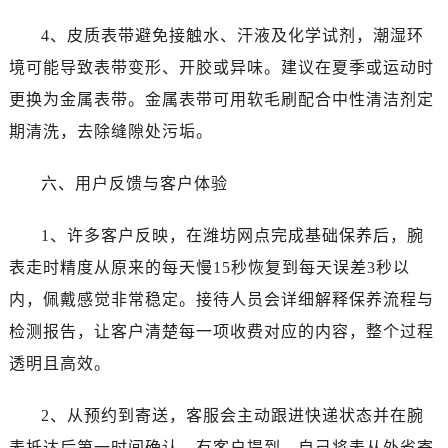
江苏省镇江市京口区中山东路劳力士售后服务中心（需提前预约）
4、皮质表带避免接触水、汗液及化学试剂，潮湿环
江西省抚州市临川区赣东大道劳力士售后服务中心（需提前预约）
江西省赣州市章贡区文清路劳力士售后服务中心（需提前预约）
境可能导致表带变形、开胶或异味。建议在夏季或运动时
江西省吉安市吉州区井冈山大道劳力士售后服务中心（需提前预约）
更换为金属表带。金属表带可用软毛刷配合中性清洁剂定
江西省景德镇市珠山区珠山中路劳力士售后服务中心（需提前预约）
期清洗，去除缝隙处污垢。
江西省九江市浔阳区浔阳路劳力士售后服务中心（需提前预约）
江西省南昌市红谷滩新区红谷中大道998号绿地双子塔（中央广场）A1座办公楼14层1407室劳力士售后服务中心（需提前预约）
六、用户反馈与客户体验
江西省萍乡市安源区萍安北大道与康庄路交叉口劳力士售后服务中心（需提前预约）
江西省上饶市信州区滨江西路劳力士售后服务中心（需提前预约）
1、许多客户反映，在潍坊网点完成基础保养后，腕
江西省新余市渝水区北湖西路劳力士售后服务中心（需提前预约）
表走时精度从原来的每天慢15秒恢复到每天误差3秒以
江西省宜春市袁州区中山中路劳力士售后服务中心（需提前预约）
内，佩戴感觉非常稳定。接待人员会详细解释保养流程与
江西省鹰潭市月湖区胜利东路劳力士售后服务中心（需提前预约）
检测报告，让客户清楚每一项收费对应的内容，整个过程
山东省德州市德城区东风中路劳力士售后服务中心（需提前预约）
透明且高效。
山东省东营市东营区济南路劳力士售后服务中心（需提前预约）
山东省济南市历下区经十路11111号华润中心写字楼（万象城）15层1508室劳力士售后服务中心（需提前预约）
2、从预约到寄送，客服会主动跟进快递状态并在腕
山东省济宁市任城区太白楼路劳力士售后服务中心（需提前预约）
表抵达后第一时间确认。有客户提到，自己将表从外省寄