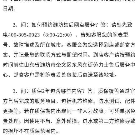
浙江省衢州市柯城区上街劳力士售后服务中心（需提前预约）
日期。
浙江省绍兴市越城区胜利东路379号世茂天际中心写字楼8层805室劳力士售后服务中心（需提前预约）
浙江省舟山市定海区解放东路劳力士售后服务中心（需提前预约）
2、问：如何预约潍坊售后网点服务？答：请您先致
澳门特别行政区大堂区议事亭前地（新马路）劳力士售后服务中心（需提前预约）
电400-805-0023（8:00-22:00），告知客服您的腕表型
澳门特别行政区风顺堂区南湾大马路劳力士售后服务中心（需提前预约）
号、故障描述及所在城市。客服会为您选择到店或邮寄方
澳门特别行政区花地玛堂区关闸广场劳力士售后服务中心（需提前预约）
案，并记录您的联系方式与期望时间。到店客户请按预约
澳门特别行政区花王堂区大三巴商圈劳力士售后服务中心（需提前预约）
澳门特别行政区嘉模堂区官也街劳力士售后服务中心（需提前预约）
时间前往山东省潍坊市奎文区东风东街劳力士售后服务中
澳门省路氹城市金光大道劳力士售后服务中心（需提前预约）
心，邮寄客户需将腕表妥善包装后寄送至该地址。
澳门特别行政区望德堂区塔石广场劳力士售后服务中心（需提前预约）
福建省福州市鼓楼区五四路128-1号恒力城写字楼15层03室劳力士售后服务中心（需提前预约）
3、问：质保2年包含哪些内容？答：质保覆盖通过官
福建省厦门市思明区湖滨东路95号万象城华润大厦B座11层1104室劳力士售后服务中心（需提前预约）
方售后完成的服务项目，包括机芯维修、防水测试、配件
广东省潮州市潮安区新风路与潮汕路交汇处劳力士售后服务中心（需提前预约）
更换等。若在质保期内出现同一非人为故障，可凭单据免
广东省广州市天河区天河路230号万菱汇国际中心A塔7层704室劳力士售后服务中心（需提前预约）
费处理。因使用不当、意外碰撞、进水或第三方维修导致
广东省广州市越秀区环市东路371-375号世界贸易中心大厦南塔15层1507室劳力士售后服务中心（需提前预约）
的损坏不在质保范围内。
广东省河源市源城区越王大道劳力士售后服务中心（需提前预约）