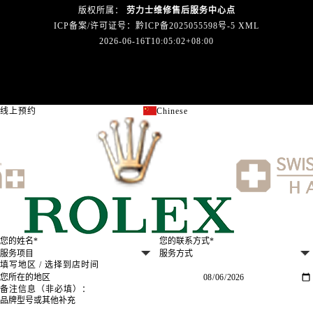
新疆维吾尔自治区吐鲁番市高昌区文化中路文化中路劳力士售后服务中心（需提前预约）
版权所属：
劳力士维修售后服务中心点
新疆维吾尔自治区乌苏市乌鲁木齐北路劳力士售后服务中心（需提前预约）
ICP备案/许可证号：黔ICP备2025055598号-5
XML
2026-06-16T10:05:02+08:00
新疆维吾尔自治区五家渠市长征西街劳力士售后服务中心（需提前预约）
新疆维吾尔自治区新星市东风路劳力士售后服务中心（需提前预约）
新疆维吾尔自治区伊宁市解放西路劳力士售后服务中心（需提前预约）
贵州省安顺市西秀区中华南路劳力士售后服务中心（需提前预约）
线上预约
Chinese
关闭
贵州省毕节市七星关区松山路劳力士售后服务中心（需提前预约）
贵州省六盘水市钟山区钟山大道劳力士售后服务中心（需提前预约）
贵州省黔东南苗族侗族自治州凯里市北京西路劳力士售后服务中心（需提前预约）
贵州省黔西南布依族苗族自治州兴义市大道与桔香路交汇处劳力士售后服务中心（需提前预约）
贵州省铜仁市碧江区民主路劳力士售后服务中心（需提前预约）
贵州省遵义市红花岗区共青大道与嵩山路交叉口劳力士售后服务中心（需提前预约）
四川省阿坝州市马尔康市团结街劳力士售后服务中心（需提前预约）
四川省巴中市巴州区江北大道劳力士售后服务中心（需提前预约）
填写地区 / 选择到店时间
四川省成都市锦江区人民东路6号SAC东原中心24层2406B室劳力士售后服务中心（需提前预约）
备注信息（非必填）：
四川省达州市通川区中心广场、老车坝劳力士售后服务中心（需提前预约）