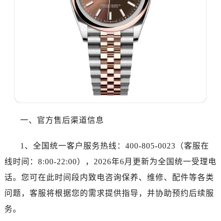
温州市鹿城区锦绣路1067号置信广场10层1015室（需提前预约）
哈尔滨市道里区友谊西路600号富力中心T2座写字楼29层03室（需提前预约，营业时间：8:30-18:30）
大连市中山区人民路15号国际金融大厦7层G室（需提前预约）
佛山市禅城区季华五路57号万科金融中心C座12层1205室（需提前预约）
东莞市东城街道鸿福东路1号民盈国贸中心T1写字楼9层907室（需提前预约）
无锡市梁溪区人民中路139号恒隆广场写字楼1座11层1104室（需提前预约）
南通市崇川区工农路57号圆融广场写字楼16层1603室（需提前预约）
苏州市苏州工业园区星港街199号苏州中心办公楼C座22层08室（需提前预约）
武汉市江汉区解放大道686号世界贸易大厦38层09室（需提前预约）
一、官方售后渠道信息
南宁市青秀区金湖路59号地王大厦12楼1224室（需提前预约）
合肥市蜀山区潜山路111号万象城华润大厦B座12楼03室（需提前预约）
1、全国统一客户服务热线：400-805-0023（客服在
泉州市丰泽区宝洲路729号浦西万达中心写字楼A座7楼709室（需提前预约）
线时间：8:00-22:00），2026年6月更新为全国统一受理电
青岛市南区山东路6号华润大厦B座22层04室（需提前预约）
话。您可在此时间段内致电咨询保养、维修、配件等各类
烟台市芝罘区胜利路139号万达金融中心A座907室（需提前预约）
问题，客服将根据您的需求提供指导，并协助预约后续服
长春市朝阳区西安大路727号中银大厦A座(旺进大厦)18层09室（需提前预约）
务。
贵阳市南明区都司高架桥路33号亨特国际金融中心14楼14D（需提前预约）