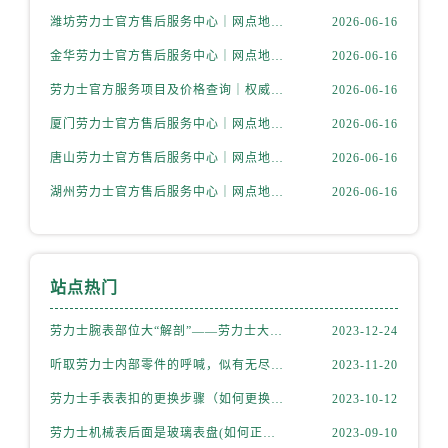
湖北省咸宁市咸安区长安大道劳力士售后服务中心（需提前预约）
潍坊劳力士官方售后服务中心｜网点地址与电话权威信息公示（2026年6月最新）
2026-06-16
湖北省襄阳市樊城区长虹路与人民路交叉口劳力士售后服务中心（需提前预约）
金华劳力士官方售后服务中心｜网点地址与电话权威信息公示（2026年6月最新）
2026-06-16
湖北省孝感市孝南区复兴大道劳力士售后服务中心（需提前预约）
劳力士官方服务项目及价格查询｜权威信息公示（2026年6月最新）
2026-06-16
湖北省宜昌市西陵区夷陵大道与港窑路劳力士售后服务中心（需提前预约）
湖南省常德市武陵区人民路劳力士售后服务中心（需提前预约）
厦门劳力士官方售后服务中心｜网点地址与电话权威信息公示（2026年6月最新）
2026-06-16
湖南省郴州市北湖区国庆北路劳力士售后服务中心（需提前预约）
唐山劳力士官方售后服务中心｜网点地址与电话权威信息公示（2026年6月最新）
2026-06-16
湖南省衡阳市雁峰区解放路劳力士售后服务中心（需提前预约）
湖州劳力士官方售后服务中心｜网点地址与电话权威信息公示（2026年6月最新）
2026-06-16
湖南省怀化市鹤城区迎丰中路劳力士售后服务中心（需提前预约）
湖南省娄底市娄星区长青街劳力士售后服务中心（需提前预约）
湖南省邵阳市双清区东风路劳力士售后服务中心（需提前预约）
站点热门
湖南省湘潭市雨湖区莲城大道劳力士售后服务中心（需提前预约）
湖南省益阳市赫山区桃花仑路劳力士售后服务中心（需提前预约）
劳力士腕表部位大“解剖”——劳力士大讲堂开课啦！
2023-12-24
湖南省永州市冷水滩区永州大道与中兴路交叉口劳力士售后服务中心（需提前预约）
听取劳力士内部零件的呼喊，似有无尽的故事等待我们去探索
2023-11-20
湖南省岳阳市岳阳楼区东茅岭路劳力士售后服务中心（需提前预约）
劳力士手表表扣的更换步骤（如何更换手表的表扣）
2023-10-12
湖南省张家界市永定区解放路劳力士售后服务中心（需提前预约）
湖南省长沙市芙蓉区建湘路393号世茂环球金融中心写字楼10层1013室劳力士售后服务中心（需提前预约）
劳力士机械表后面是玻璃表盘(如何正确清洁和保养)
2023-09-10