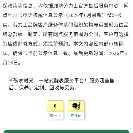
广西壮族自治区崇左市江州区石景林街道友谊大道与丽川路交汇处劳力士售后服务中心（需提前预约）
保政策等信息，均依据潍坊劳力士官方售后服务中心｜网
广西壮族自治区防城港市港口区金花茶大道劳力士售后服务中心（需提前预约）
点地址与电话权威信息公示（2026年6月最新）整理核
广西壮族自治区贵港市港北区港城街道布山大道与仙衣路交叉口劳力士售后服务中心（需提前预约）
实。劳力士品牌客户服务体系的组织架构与运营规范由品
广西壮族自治区桂林市秀峰区红岭路劳力士售后服务中心（需提前预约）
牌总部统一制定，所有网点服务范围为全国，客户可选择
广西壮族自治区河池市金城江区金城江街道朝阳路劳力士售后服务中心（需提前预约）
到店或邮寄方式，须提前预约。本文内容经内部审核确
广西壮族自治区贺州市八步区城东街道灵峰南路劳力士售后服务中心（需提前预约）
广西壮族自治区来宾市兴宾区桂中大道劳力士售后服务中心（需提前预约）
认，确保与当前公示信息一致。最后更新时间：2026年6
广西壮族自治区柳州市城中区中山中路劳力士售后服务中心（需提前预约）
月16日。
广西壮族自治区钦州市钦南区金海湾东大街劳力士售后服务中心（需提前预约）
广西壮族自治区梧州市万秀区龙湖镇高旺路劳力士售后服务中心（需提前预约）
广西壮族自治区玉林市玉州区金玉路劳力士售后服务中心（需提前预约）
海南省儋州市儋州市那大镇兰洋北路劳力士售后服务中心（需提前预约）
海南省东方市八所镇解放西路劳力士售后服务中心（需提前预约）
0
海南省琼海市嘉积镇东风路劳力士售后服务中心（需提前预约）
赞一下
去提问
海南省三沙市西沙区西沙群岛永兴岛北京路劳力士售后服务中心（需提前预约）
海南省三亚市吉阳区迎宾路劳力士售后服务中心（需提前预约）