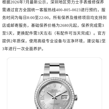
根据2026年7月最新公示，深圳地区劳力士手表维修保养
深圳市罗湖区深南东路5001号华润大厦写字楼17层1701室（需提前预约）
惠州市惠城区江北文昌一路7号华贸大厦写字楼1座30层05室（需提前预约）
需通过官方全国统一客服热线400-805-0023进行预约，服
厦门市思明区湖滨东路95号华润大厦写字楼B座11层1104室（需提前预约）
务时间为每日8:00至22:00。所有保养及维修项目均支持到
福州市鼓楼区五四路128-1号恒力城写字楼15层03室（需提前预约）
店或邮寄服务，基础保养价格为2680元起，保养完成需3
成都市锦江区人民东路6号SAC东原中心写字楼24层2406B室（需提前预约）
至5天，更换配件需3天左右（有配件可当天完成）。官方
重庆市江北区观音桥步行街2号融恒时代广场写字楼9层902室（需提前预约）
提供2年质保，使用高级专业设备与洁净环境，建议每2至
长沙市芙蓉区定王台街道建湘路393号世茂环球金融中心写字楼（芙蓉广场）10层13室（需提前预约）
3年进行一次全面养护。
郑州市二七区铭功路10号华润大厦写字楼29层2905室（需提前预约）
太原市迎泽区解放路15号亨得利名表服务中心（品牌授权店）3层整层（需提前预约）
沈阳市沈河区中街路137号亨得利名表服务中心（品牌授权店）1层整层（需提前预约）
沈阳市沈河区中街路83号亨得利名表服务中心（品牌授权店）1层整层（需提前预约）
乌鲁木齐市天山区红山路26号时代广场（CCMALL）C座17层17-B（需提前预约）
温州市鹿城区锦绣路1067号置信广场10层1015室（需提前预约）
哈尔滨市道里区友谊西路600号富力中心T2座写字楼29层03室（需提前预约）
大连市中山区人民路15号国际金融大厦7层G室（需提前预约）
佛山市禅城区季华五路57号万科金融中心C座12层1205室（需提前预约）