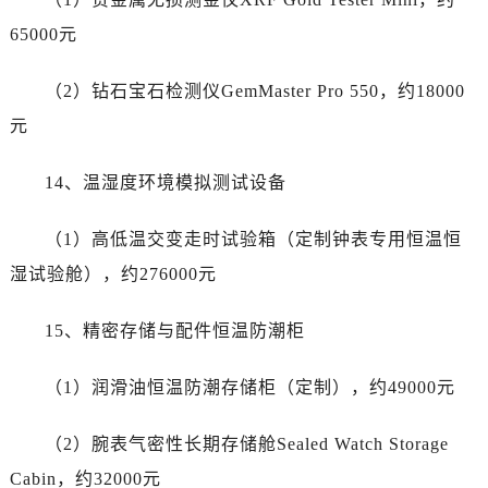
甘肃省白银市白银区北京路劳力士售后服务中心（需提前预约）
65000元
甘肃省定西市安定区解放路劳力士售后服务中心（需提前预约）
甘肃省敦煌市沙州镇阳关中路劳力士售后服务中心（需提前预约）
（2）钻石宝石检测仪GemMaster Pro 550，约18000
甘肃省合作市人民街劳力士售后服务中心（需提前预约）
元
甘肃省嘉峪关市雄关区新华中路劳力士售后服务中心（需提前预约）
甘肃省金昌市金川区北京路劳力士售后服务中心（需提前预约）
14、温湿度环境模拟测试设备
甘肃省酒泉市肃州区西大街劳力士售后服务中心（需提前预约）
甘肃省临夏市城南街道团结路劳力士售后服务中心（需提前预约）
（1）高低温交变走时试验箱（定制钟表专用恒温恒
甘肃省陇南市武都区人民路劳力士售后服务中心（需提前预约）
湿试验舱），约276000元
甘肃省平凉市崆峒区西大街劳力士售后服务中心（需提前预约）
甘肃省庆阳市西峰区南大街劳力士售后服务中心（需提前预约）
15、精密存储与配件恒温防潮柜
甘肃省天水市秦州区民主路劳力士售后服务中心（需提前预约）
甘肃省武威市凉州区迎宾路劳力士售后服务中心（需提前预约）
（1）润滑油恒温防潮存储柜（定制），约49000元
甘肃省张掖市甘州区民乐北路劳力士售后服务中心（需提前预约）
宁夏回族自治区固原市原州区文化街劳力士售后服务中心（需提前预约）
（2）腕表气密性长期存储舱Sealed Watch Storage
宁夏回族自治区石嘴山市大武口区贺兰山路劳力士售后服务中心（需提前预约）
Cabin，约32000元