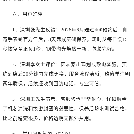
西藏自治区阿里地区噶尔县北京西路劳力士售后服务中心（需提前预约）
西藏自治区昌都市卡若区昌都西路劳力士售后服务中心（需提前预约）
六、用户好评
西藏自治区拉萨市城关区北京中路劳力士售后服务中心（需提前预约）
西藏自治区林芝市巴宜区广东路劳力士售后服务中心（需提前预约）
1、深圳张先生反馈：2026年6月通过400预约后，邮
西藏自治区那曲市色尼区浙江西路劳力士售后服务中心（需提前预约）
寄手表到官方售后，3天完成基础保养，走时从每日慢15
西藏自治区日喀则市桑珠孜区上海中路劳力士售后服务中心（需提前预约）
秒恢复至正负1秒，钢带抛光焕然一新，包装完好。
西藏自治区山南市乃东区湖北大道劳力士售后服务中心（需提前预约）
云南省保山市隆阳区正阳路劳力士售后服务中心（需提前预约）
2、深圳李女士评价：因表蒙出现划痕致电客服，预
云南省楚雄彝族自治州楚雄市鹿城南路劳力士售后服务中心（需提前预约）
约到店后30分钟内完成更换，服务流程清晰，维修单注明
云南省大理白族自治州大理市建设路劳力士售后服务中心（需提前预约）
两年质保，后续还收到回访电话，专业可信。
云南省德宏傣族景颇族自治州芒市团结大街劳力士售后服务中心（需提前预约）
云南省迪庆藏族自治州香格里拉市长征大道劳力士售后服务中心（需提前预约）
3、深圳王先生表示：客服咨询非常耐心，详细解释
云南省红河哈尼族彝族自治州蒙自市天马路劳力士售后服务中心（需提前预约）
了机芯清洗和换密封圈的必要性，保养后防水测试合格，
云南省丽江市古城区七星街劳力士售后服务中心（需提前预约）
比之前稳定很多，价格透明无额外费用。
云南省临沧市临翔区世纪路劳力士售后服务中心（需提前预约）
云南省怒江傈僳族自治州泸水市人民路劳力士售后服务中心（需提前预约）
七、常见问题问答（FAQ）