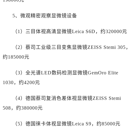
浙江省绍兴市越城区胜利东路379号世茂天际中心写字楼8层805室劳力士售后服务中心（需提前预约）
浙江省舟山市定海区解放东路劳力士售后服务中心（需提前预约）
5、微观精密观察显微镜设备
澳门特别行政区大堂区议事亭前地（新马路）劳力士售后服务中心（需提前预约）
澳门特别行政区风顺堂区南湾大马路劳力士售后服务中心（需提前预约）
（1）三目体视高清显微镜Leica S6D，约320000元
澳门特别行政区花地玛堂区关闸广场劳力士售后服务中心（需提前预约）
澳门特别行政区花王堂区大三巴商圈劳力士售后服务中心（需提前预约）
（2）蔡司工业级三目变焦显微镜ZEISS Stemi 305，
澳门特别行政区嘉模堂区官也街劳力士售后服务中心（需提前预约）
约185000元
澳门省路氹城市金光大道劳力士售后服务中心（需提前预约）
澳门特别行政区望德堂区塔石广场劳力士售后服务中心（需提前预约）
（3）全光谱LED数码检测显微镜GemOro Elite
福建省福州市鼓楼区五四路128-1号恒力城写字楼15层03室劳力士售后服务中心（需提前预约）
1030，约4200元
福建省厦门市思明区湖滨东路95号万象城华润大厦B座11层1104室劳力士售后服务中心（需提前预约）
广东省潮州市潮安区新风路与潮汕路交汇处劳力士售后服务中心（需提前预约）
（4）德国蔡司复消色差体视显微镜ZEISS Stemi
广东省广州市天河区天河路230号万菱汇国际中心A塔7层704室劳力士售后服务中心（需提前预约）
508，约380000元
广东省广州市越秀区环市东路371-375号世界贸易中心大厦南塔15层1507室劳力士售后服务中心（需提前预约）
广东省河源市源城区越王大道劳力士售后服务中心（需提前预约）
（5）德国徕卡体视显微镜Leica S9，约85000元
广东省惠州市惠城区江北文昌一路7号华贸大厦1座30层3005室劳力士售后服务中心（需提前预约）