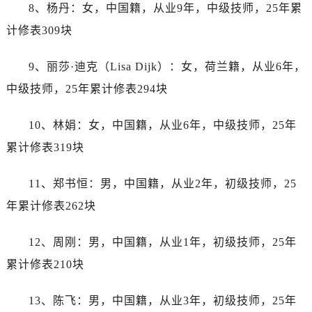
辽宁省锦州市古塔区中央大街劳力士售后服务中心（需提前预约）
8、杨丹：女，中国籍，从业9年，中级技师，25年累
辽宁省辽阳市白塔区新运大街劳力士售后服务中心（需提前预约）
计修表309块
辽宁省盘锦市兴隆台区石油大街劳力士售后服务中心（需提前预约）
辽宁省铁岭市银州区南马路劳力士售后服务中心（需提前预约）
9、丽莎·迪克（Lisa Dijk）：女，荷兰籍，从业6年，
辽宁省营口市站前区市府路与渤海大街交叉口劳力士售后服务中心（需提前预约）
中级技师，25年累计修表294块
辽宁省沈阳市沈河区中街路137号亨得利名表维修授权店1楼劳力士售后服务中心（需提前预约）
辽宁省沈阳市沈河区中街路83号亨得利名表维修授权店1楼劳力士售后服务中心（需提前预约）
10、林娟：女，中国籍，从业6年，中级技师，25年
北京市朝阳区建国门外大街甲6号华熙国际中心D座11层1102室劳力士售后服务中心（需提前预约）
累计修表319块
北京市东城区东长安街1号王府井东方广场W3座6层602室劳力士售后服务中心（需提前预约）
河北省保定市竞秀区朝阳北大街北国先天下劳力士售后服务中心（需提前预约）
11、郑书恒：男，中国籍，从业2年，初级技师，25
内蒙古自治区阿拉善盟市左旗土尔扈特大街劳力士售后服务中心（需提前预约）
年累计修表262块
内蒙古自治区巴彦淖尔市临河区新华街劳力士售后服务中心（需提前预约）
内蒙古自治区包头市青山区幸福路甲3号王府井百货名表维修劳力士售后服务中心（需提前预约）
12、周刚：男，中国籍，从业1年，初级技师，25年
内蒙古自治区赤峰市红山区哈达街劳力士售后服务中心（需提前预约）
累计修表210块
内蒙古自治区鄂尔多斯市东胜区伊金霍洛街劳力士售后服务中心（需提前预约）
内蒙古自治区呼伦贝尔市海拉尔区中央街劳力士售后服务中心（需提前预约）
13、陈飞：男，中国籍，从业3年，初级技师，25年