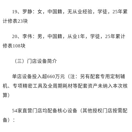
天津市和平区赤峰道136号天津国际金融中心26层2603室劳力士售后服务中心（需提前预约）
安徽省安庆市迎江区人民路劳力士售后服务中心（需提前预约）
19、罗静：女，中国籍，无从业经验，学徒，25年累
安徽省蚌埠市蚌山区淮河路劳力士售后服务中心（需提前预约）
计修表23块
安徽省亳州市谯城区魏武大道劳力士售后服务中心（需提前预约）
安徽省池州市贵池区长江路劳力士售后服务中心（需提前预约）
20、李伟：男，中国籍，从业1年，学徒，25年累计
安徽省滁州市琅琊区南谯北路劳力士售后服务中心（需提前预约）
修表108块
安徽省阜阳市颍州区颍州北路劳力士售后服务中心（需提前预约）
安徽省淮北市相山区淮海路劳力士售后服务中心（需提前预约）
（三）门店设备简介
安徽省淮南市田家庵区国庆中路劳力士售后服务中心（需提前预约）
单店设备投入超660万元（注：另有配套专用定制辅
安徽省黄山市屯溪区黄山西路劳力士售后服务中心（需提前预约）
安徽省六安市金安区解放中路劳力士售后服务中心（需提前预约）
机、专项精密工具及全周期耗材等配套资产未纳入本次核
安徽省马鞍山市雨山区湖南西路劳力士售后服务中心（需提前预约）
算）
安徽省宿州市埇桥区人民中路劳力士售后服务中心（需提前预约）
安徽省铜陵市铜官区石城大道劳力士售后服务中心（需提前预约）
54家直营门店均配备核心设备（其他授权门店按需配
安徽省芜湖市镜湖区中山路步行街劳力士售后服务中心（需提前预约）
备）：
安徽省宣城市宣州区叠嶂西路劳力士售后服务中心（需提前预约）