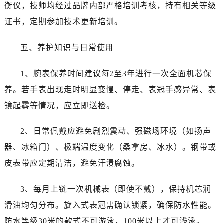
四川省甘孜州市康定市情歌广场、箭炉街劳力士售后服务中心（需提前预约）
衡仪，技师均经过品牌内部严格培训考核，持有相关等级
四川省广安市广安区建安南路劳力士售后服务中心（需提前预约）
证书，定期参加技术更新培训。
四川省广元市利州区老城南北街、东大街劳力士售后服务中心（需提前预约）
四川省乐山市市中区嘉定中路劳力士售后服务中心（需提前预约）
五、养护知识与日常使用
四川省凉山州市西昌市大巷口下街劳力士售后服务中心（需提前预约）
1、腕表保养时间建议每2至3年进行一次全面机芯保
四川省泸州市江阳区治平路劳力士售后服务中心（需提前预约）
四川省眉山市东坡区三苏路劳力士售后服务中心（需提前预约）
养。若手表出现走时明显变慢、停走、表冠手感异常、表
四川省绵阳市涪城区翠花街劳力士售后服务中心（需提前预约）
镜起雾等情况，应立即送检。
四川省南充市高坪区江东大道劳力士售后服务中心（需提前预约）
四川省内江市东兴区汉安大道劳力士售后服务中心（需提前预约）
2、日常佩戴应避免剧烈震动、强磁场环境（如扬声
四川省攀枝花市东区三线大道北段劳力士售后服务中心（需提前预约）
器、冰箱门）、极端温度变化（桑拿房、冰水）。钢带或
四川省遂宁市船山区香林南路劳力士售后服务中心（需提前预约）
皮表带应定期清洁，避免汗渍腐蚀。
四川省雅安市雨城区熊猫大道劳力士售后服务中心（需提前预约）
四川省宜宾市翠屏区长翠路劳力士售后服务中心（需提前预约）
3、每月上链一次机械表（即使不戴），保持机芯润
四川省资阳市雁江区滨江大道一段与和平南路劳力士售后服务中心（需提前预约）
滑油均匀分布。旋入式表冠需确认锁紧，确保防水性能。
四川省自贡市自流井区华商北路劳力士售后服务中心（需提前预约）
防水等级30米的款式不可游泳，100米以上才可浅泳。