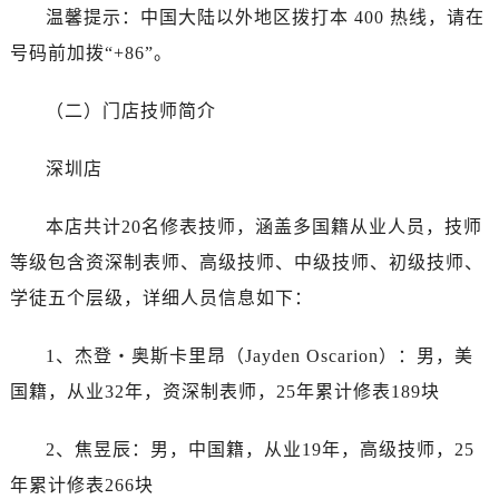
唐山市路南区新华东道100号万达广场写字楼A座10层1002室（需提前预约）
温馨提示：中国大陆以外地区拨打本 400 热线，请在
台州市椒江区东海大道1800号腾达中心东1幢20楼2002室（需提前预约）
号码前加拨“+86”。
内蒙古自治区呼和浩特市玉泉区大学西街70号华润万象城写字楼（鄂尔多斯大厦）23层2326室（需提前预约）
甘肃省兰州市七里河区西津西路16号兰州中心写字楼21层2102室（需提前预约）
（二）门店技师简介
重庆市解放碑渝中区民权路28号英利国际金融中心写字楼20层01室（需提前预约）
黑龙江省大庆市萨尔图区会战大街劳力士售后服务中心（需提前预约）
深圳店
黑龙江省鹤岗市向阳区红军路劳力士售后服务中心（需提前预约）
本店共计20名修表技师，涵盖多国籍从业人员，技师
黑龙江省黑河市爱辉区中央街劳力士售后服务中心（需提前预约）
黑龙江省鸡西市鸡冠区红军路劳力士售后服务中心（需提前预约）
等级包含资深制表师、高级技师、中级技师、初级技师、
黑龙江省佳木斯市向阳区长安路劳力士售后服务中心（需提前预约）
学徒五个层级，详细人员信息如下：
黑龙江省牡丹江市东安区太平路劳力士售后服务中心（需提前预约）
黑龙江省七台河市桃山区大同街劳力士售后服务中心（需提前预约）
1、杰登・奥斯卡里昂（Jayden Oscarion）：男，美
黑龙江省齐齐哈尔市龙沙区龙华路劳力士售后服务中心（需提前预约）
国籍，从业32年，资深制表师，25年累计修表189块
黑龙江省双鸭山市尖山区新兴大街劳力士售后服务中心（需提前预约）
黑龙江省绥化市北林区新华街与康庄路交叉口劳力士售后服务中心（需提前预约）
2、焦昱辰：男，中国籍，从业19年，高级技师，25
黑龙江省伊春市伊美区通河路劳力士售后服务中心（需提前预约）
年累计修表266块