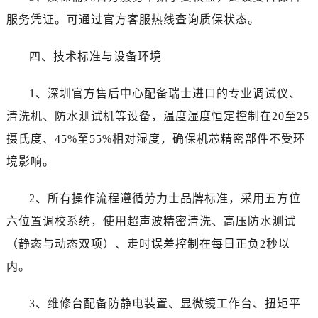
新疆维吾尔自治区乌苏市乌鲁木齐北路劳力士售后服务中心（需提前预约）
服务凭证。可通过官方客服热线查询质保状态。
新疆维吾尔自治区五家渠市长征西街劳力士售后服务中心（需提前预约）
新疆维吾尔自治区新星市东风路劳力士售后服务中心（需提前预约）
四、技术标准与设备环境
新疆维吾尔自治区伊宁市解放西路劳力士售后服务中心（需提前预约）
贵州省安顺市西秀区中华南路劳力士售后服务中心（需提前预约）
1、深圳官方售后中心配备瑞士进口的专业调试仪、
贵州省毕节市七星关区松山路劳力士售后服务中心（需提前预约）
清洗机、防水测试机等设备，温度湿度恒定控制在20至25
贵州省六盘水市钟山区钟山大道劳力士售后服务中心（需提前预约）
摄氏度、45%至55%相对湿度，确保机芯精密部件不受环
贵州省黔东南苗族侗族自治州凯里市北京西路劳力士售后服务中心（需提前预约）
境影响。
贵州省黔西南布依族苗族自治州兴义市大道与桔香路交汇处劳力士售后服务中心（需提前预约）
贵州省铜仁市碧江区民主路劳力士售后服务中心（需提前预约）
2、所有操作流程遵循劳力士品牌标准，采用五方位
贵州省遵义市红花岗区共青大道与嵩山路交叉口劳力士售后服务中心（需提前预约）
六位置调校系统，使用超声波精密清洗、高压防水测试
四川省阿坝州市马尔康市团结街劳力士售后服务中心（需提前预约）
（静态与动态双项）、走时误差控制在每日正负2秒以
四川省巴中市巴州区江北大道劳力士售后服务中心（需提前预约）
四川省成都市锦江区人民东路6号SAC东原中心24层2406B室劳力士售后服务中心（需提前预约）
内。
四川省达州市通川区中心广场、老车坝劳力士售后服务中心（需提前预约）
3、维修台配备防静电装置、显微镜工作台、扭矩平
四川省德阳市旌阳区长江西路、南街劳力士售后服务中心（需提前预约）