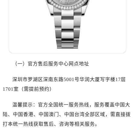
东莞市东城街道鸿福东路1号民盈国贸中心T1写字楼9层907室（需提前预约）
无锡市梁溪区人民中路139号恒隆广场写字楼1座11层1104室（需提前预约）
南通市崇川区工农路57号圆融广场写字楼16层1603室（需提前预约）
苏州市苏州工业园区星港街199号苏州中心办公楼C座22层08室（需提前预约）
武汉市江汉区解放大道686号世界贸易大厦38层09室（需提前预约）
南宁市青秀区金湖路59号地王大厦12楼1224室（需提前预约）
合肥市蜀山区潜山路111号万象城华润大厦B座12楼03室（需提前预约）
泉州市丰泽区宝洲路729号浦西万达中心写字楼A座7楼709室（需提前预约）
（一）官方售后服务中心网点地址
青岛市南区山东路6号华润大厦B座22层04室（需提前预约）
烟台市芝罘区胜利路139号万达金融中心A座907室（需提前预约）
深圳市罗湖区深南东路5001号华润大厦写字楼17层
长春市朝阳区西安大路727号中银大厦A座(旺进大厦)18层09室（需提前预约）
1701室（需提前预约）
贵阳市南明区都司高架桥路33号亨特国际金融中心14楼14D（需提前预约）
昆明市盘龙区北京路928号同德昆明广场写字楼10层06室（需提前预约）
温馨提示：官方全国统一服务热线，服务覆盖中国大
石家庄市长安区中山东路39号勒泰中心写字楼B座13层07室（需提前预约）
陆、中国香港、中国澳门、中国台湾全部区域，需直接拨
西安市碑林区南关正街88号华侨城长安国际中心E座6楼10室（需提前预约）
打本统一热线获取售后、咨询等相关服务。
海口市龙华区金贸东路5号海口华润大厦B座17层1707室（需提前预约）