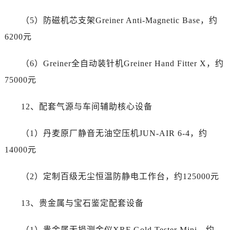
湖北省襄阳市樊城区长虹路与人民路交叉口劳力士售后服务中心（需提前预约）
湖北省孝感市孝南区复兴大道劳力士售后服务中心（需提前预约）
（5）防磁机芯支架Greiner Anti-Magnetic Base，约
湖北省宜昌市西陵区夷陵大道与港窑路劳力士售后服务中心（需提前预约）
6200元
湖南省常德市武陵区人民路劳力士售后服务中心（需提前预约）
湖南省郴州市北湖区国庆北路劳力士售后服务中心（需提前预约）
（6）Greiner全自动装针机Greiner Hand Fitter X，约
湖南省衡阳市雁峰区解放路劳力士售后服务中心（需提前预约）
75000元
湖南省怀化市鹤城区迎丰中路劳力士售后服务中心（需提前预约）
湖南省娄底市娄星区长青街劳力士售后服务中心（需提前预约）
12、配套气源与车间辅助核心设备
湖南省邵阳市双清区东风路劳力士售后服务中心（需提前预约）
（1）丹麦原厂静音无油空压机JUN-AIR 6-4，约
湖南省湘潭市雨湖区莲城大道劳力士售后服务中心（需提前预约）
湖南省益阳市赫山区桃花仑路劳力士售后服务中心（需提前预约）
14000元
湖南省永州市冷水滩区永州大道与中兴路交叉口劳力士售后服务中心（需提前预约）
（2）定制百级无尘恒温防静电工作台，约125000元
湖南省岳阳市岳阳楼区东茅岭路劳力士售后服务中心（需提前预约）
湖南省张家界市永定区解放路劳力士售后服务中心（需提前预约）
13、贵金属与宝石鉴定配套设备
湖南省长沙市芙蓉区建湘路393号世茂环球金融中心写字楼10层1013室劳力士售后服务中心（需提前预约）
湖南省株洲市芦淞区建设南路劳力士售后服务中心（需提前预约）
（1）贵金属无损测金仪XRF Gold Tester Mini，约