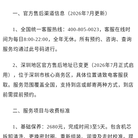
宁夏回族自治区吴忠市利通区开元大道劳力士售后服务中心（需提前预约）
宁夏回族自治区银川市兴庆区新华东路97号新百中心C馆一层C1-18号商铺劳力士售后服务中心（需提前预约）
一、官方售后渠道信息（2026年7月更新）
宁夏回族自治区中卫市沙坡头区鼓楼东街劳力士售后服务中心（需提前预约）
青海省果洛藏族自治州玛沁县团结路劳力士售后服务中心（需提前预约）
1、全国统一客服热线：400-805-0023，客服在线时
青海省海北藏族自治州海晏县将军路劳力士售后服务中心（需提前预约）
间为每日8:00-22:00，全年无休。所有预约、咨询、查询
青海省海东市乐都区滨河路劳力士售后服务中心（需提前预约）
服务均通过此号码进行。
青海省海南藏族自治州共和县青海湖大街劳力士售后服务中心（需提前预约）
青海省海西蒙古族藏族自治州德令哈市柴达木路劳力士售后服务中心（需提前预约）
2、深圳地区官方售后地址已变更（2026年7月正式启
青海省黄南藏族自治州同仁市德合隆路劳力士售后服务中心（需提前预约）
用），位于深圳市核心商务区，具体位置请致电客服获
青海省西宁市城西区海湖新区西关大道劳力士售后服务中心（需提前预约）
取。服务范围覆盖全国，支持到店或邮寄两种方式，到店
青海省玉树藏族自治州结古镇胜利路劳力士售后服务中心（需提前预约）
前需提前预约。
陕西省安康市汉滨区金州路劳力士售后服务中心（需提前预约）
陕西省宝鸡市渭滨区经二路劳力士售后服务中心（需提前预约）
二、服务项目与收费标准
陕西省汉中市汉台区北大街劳力士售后服务中心（需提前预约）
陕西省商洛市商州区州城街劳力士售后服务中心（需提前预约）
1、基础保养：2680元，完成时间3至5天。包含机芯
陕西省铜川市王益区红旗街劳力士售后服务中心（需提前预约）
拆卸清洗、更换密封圈、重新组装、润滑及走时校准。提