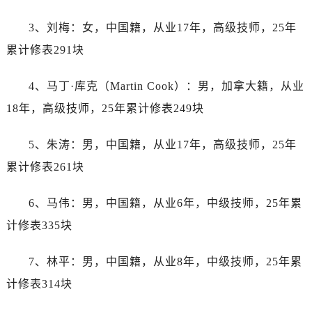
吉林省白城市洮北区明仁南街劳力士售后服务中心（需提前预约）
吉林省白山市浑江区浑江大街劳力士售后服务中心（需提前预约）
3、刘梅：女，中国籍，从业17年，高级技师，25年
吉林省吉林市船营区河南街劳力士售后服务中心（需提前预约）
累计修表291块
吉林省辽源市龙山区人民大街劳力士售后服务中心（需提前预约）
吉林省梅河口市新华街道梅河大街劳力士售后服务中心（需提前预约）
4、马丁·库克（Martin Cook）：男，加拿大籍，从业
吉林省四平市铁东区紫气大路与南九经街交汇处劳力士售后服务中心（需提前预约）
18年，高级技师，25年累计修表249块
吉林省松原市宁江区五环大街劳力士售后服务中心（需提前预约）
吉林省通化市东昌区环通乡江南大街劳力士售后服务中心（需提前预约）
5、朱涛：男，中国籍，从业17年，高级技师，25年
吉林省延边市延吉市解放路劳力士售后服务中心（需提前预约）
累计修表261块
辽宁省鞍山市铁东区站前街劳力士售后服务中心（需提前预约）
辽宁省本溪市平山区胜利路劳力士售后服务中心（需提前预约）
6、马伟：男，中国籍，从业6年，中级技师，25年累
辽宁省朝阳市双塔区新华路劳力士售后服务中心（需提前预约）
计修表335块
辽宁省丹东市振兴区七经街劳力士售后服务中心（需提前预约）
辽宁省抚顺市新抚区东一路劳力士售后服务中心（需提前预约）
7、林平：男，中国籍，从业8年，中级技师，25年累
辽宁省阜新市海州区解放大街劳力士售后服务中心（需提前预约）
计修表314块
辽宁省葫芦岛市连山区中央路劳力士售后服务中心（需提前预约）