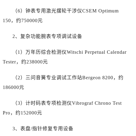
江西省抚州市临川区赣东大道劳力士售后服务中心（需提前预约）
（6）钟表专用激光摆轮干涉仪CSEM Optimum
江西省赣州市章贡区文清路劳力士售后服务中心（需提前预约）
江西省吉安市吉州区井冈山大道劳力士售后服务中心（需提前预约）
150，约750000元
江西省景德镇市珠山区珠山中路劳力士售后服务中心（需提前预约）
2、复杂功能腕表专项调试设备
江西省九江市浔阳区浔阳路劳力士售后服务中心（需提前预约）
江西省南昌市红谷滩新区红谷中大道998号绿地双子塔（中央广场）A1座办公楼14层1407室劳力士售后服务中心（需提前预约）
（1）万年历综合检测仪Witschi Perpetual Calendar
江西省萍乡市安源区萍安北大道与康庄路交叉口劳力士售后服务中心（需提前预约）
Tester，约238000元
江西省上饶市信州区滨江西路劳力士售后服务中心（需提前预约）
江西省新余市渝水区北湖西路劳力士售后服务中心（需提前预约）
（2）三问音簧专业调试工作站Bergeon 8200，约
江西省宜春市袁州区中山中路劳力士售后服务中心（需提前预约）
186000元
江西省鹰潭市月湖区胜利东路劳力士售后服务中心（需提前预约）
山东省德州市德城区东风中路劳力士售后服务中心（需提前预约）
（3）计时码表专项检测仪Vibrograf Chrono Test
山东省东营市东营区济南路劳力士售后服务中心（需提前预约）
Pro，约152000元
山东省济南市历下区经十路11111号华润中心写字楼（万象城）15层1508室劳力士售后服务中心（需提前预约）
山东省济宁市任城区太白楼路劳力士售后服务中心（需提前预约）
3、表盘/指针修复专用设备
山东省莱芜市文化南路8号银座商城名表维修一楼名表维修劳力士售后服务中心（需提前预约）