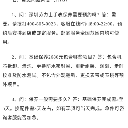
云南省普洱市思茅区振兴大道劳力士售后服务中心（需提前预约）
云南省曲靖市麒麟区学府路劳力士售后服务中心（需提前预约）
1、问：深圳劳力士手表保养需要预约吗？答：需
云南省文山壮族苗族自治州文山市东风路劳力士售后服务中心（需提前预约）
要。请拨打400-805-0023，客服在线时间8:00-22:00，预
云南省西双版纳傣族自治州景洪市宣慰大道劳力士售后服务中心（需提前预约）
约后安排到店或邮寄服务。邮寄服务全国范围内均可使
云南省玉溪市红塔区南北大街劳力士售后服务中心（需提前预约）
用。
云南省昭通市昭阳区青年路劳力士售后服务中心（需提前预约）
重庆市江北区观音桥步行街2号融恒时代广场9层902室劳力士售后服务中心（需提前预约）
2、问：基础保养2680元包含哪些项目？答：包含机
新疆维吾尔自治区乌鲁木齐市天山区红山路26号时代广场（CCMALL）C座17层17-B劳力士售后服务中心（需提前预约）
芯拆卸、清洗、更换防水密封圈、重新组装、润滑、走时
浙江省温州市鹿城区锦绣路1067号置信广场10层1015室劳力士售后服务中心（需提前预约）
黑龙江省哈尔滨市道里区友谊西路600号富力中心T2座写字楼29层03室室劳力士售后服务中心（需提前预约）
校准及防水测试。不包含外观翻新、更换表带或表镜等额
辽宁省大连市中山区人民路15号国际金融大厦7层G室劳力士售后服务中心（需提前预约）
外项目。
广东省佛山市禅城区季华五路57号万科金融中心C座12层1205室劳力士售后服务中心（需提前预约）
广东省东莞市东城街道鸿福东路1号民盈国贸中心T1写字楼9层907室劳力士售后服务中心（需提前预约）
3、问：保养一般需要多久？答：基础保养完成需3至
江苏省无锡市梁溪区人民中路139号恒隆广场写字楼1座11层1104室劳力士售后服务中心（需提前预约）
5天。换配件需3天左右，如有现货可当天完成。急件可咨
江苏省南通市崇川区工农路57号圆融广场写字楼16层1603室劳力士售后服务中心（需提前预约）
询客服能否加急。
江苏省苏州市苏州工业园区 星港街199号苏州中心办公楼C座22层08室劳力士售后服务中心（需提前预约）