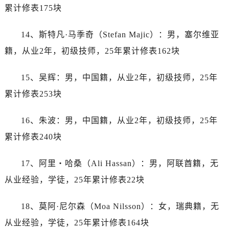
内蒙古自治区通辽市科尔沁区明仁大街劳力士售后服务中心（需提前预约）
累计修表175块
内蒙古自治区乌海市海勃湾区人民南路劳力士售后服务中心（需提前预约）
内蒙古自治区乌兰察布市集宁区恩和大街劳力士售后服务中心（需提前预约）
14、斯特凡·马季奇（Stefan Majic）：男，塞尔维亚
内蒙古自治区锡林郭勒盟市锡林浩特市光明街与额尔敦路交叉口劳力士售后服务中心（需提前预约）
籍，从业2年，初级技师，25年累计修表162块
内蒙古自治区兴安盟市乌兰浩特市兴安大街劳力士售后服务中心（需提前预约）
山西省大同市平城区迎宾街劳力士售后服务中心（需提前预约）
15、吴辉：男，中国籍，从业2年，初级技师，25年
山西省晋城市城区黄华街劳力士售后服务中心（需提前预约）
累计修表253块
山西省晋中市榆次区顺城街劳力士售后服务中心（需提前预约）
山西省临汾市尧都区解放路劳力士售后服务中心（需提前预约）
16、朱波：男，中国籍，从业2年，初级技师，25年
山西省吕梁市离石区永宁中路与建设街交叉口劳力士售后服务中心（需提前预约）
累计修表240块
山西省朔州市朔城区怡西路与鄯阳西街交汇处劳力士售后服务中心（需提前预约）
山西省忻州市忻府区和平东街与七一南路交叉口劳力士售后服务中心（需提前预约）
17、阿里・哈桑（Ali Hassan）：男，阿联酋籍，无
山西省阳泉市郊区平阳东街与新城大道交叉口劳力士售后服务中心（需提前预约）
从业经验，学徒，25年累计修表22块
山西省运城市盐湖区河东街劳力士售后服务中心（需提前预约）
山西省长治市潞州区英雄中路劳力士售后服务中心（需提前预约）
18、莫阿·尼尔森（Moa Nilsson）：女，瑞典籍，无
山西省太原市迎泽区迎泽街道解放路15号亨得利名表维修授权店3楼劳力士售后服务中心（需提前预约）
从业经验，学徒，25年累计修表164块