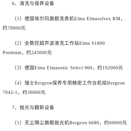
广东省江门市蓬江区广场西路劳力士售后服务中心（需提前预约）
6、清洗与保养设备
广东省揭阳市榕城进贤门步行街劳力士售后服务中心（需提前预约）
（1）德国埃尔玛旗舰洗表机Elma Elmasolvex RM，
广东省茂名市电白区水东街道迎宾大道劳力士售后服务中心（需提前预约）
广东省梅州市梅江区金燕大道劳力士售后服务中心（需提前预约）
约78000元
广东省清远市清城区湖西路劳力士售后服务中心（需提前预约）
（2）全数控超声波清洗工作站Elma S1800
广东省汕头市龙湖区长平路劳力士售后服务中心（需提前预约）
广东省汕尾市城区香洲街道园林社区翠园街劳力士售后服务中心（需提前预约）
Premium，约245000元
广东省韶关市武江区芙蓉新区与老城中心交汇处劳力士售后服务中心（需提前预约）
（3）德国Elma Elmasonic Select 900，约192000元
广东省深圳市罗湖区深南东路5001号华润大厦17层1701室劳力士售后服务中心（需提前预约）
广东省阳江市江城区东风一路劳力士售后服务中心（需提前预约）
（4）瑞士Bergeon保养专用精密工作台机组Bergeon
广东省云浮市云城区金山路劳力士售后服务中心（需提前预约）
7042-1，约36000元
广东省湛江市赤坎区观海北路劳力士售后服务中心（需提前预约）
广东省肇庆市端州区信安大道与砚都大道交汇处劳力士售后服务中心（需提前预约）
7、抛光与翻新设备
广西壮族自治区百色市右江区中山二路劳力士售后服务中心（需提前预约）
广西壮族自治区北海市海城区北京路劳力士售后服务中心（需提前预约）
（1）无尘隔尘旗舰抛光机Bergeon 6680，约69000元
广西壮族自治区崇左市江州区石景林街道友谊大道与丽川路交汇处劳力士售后服务中心（需提前预约）