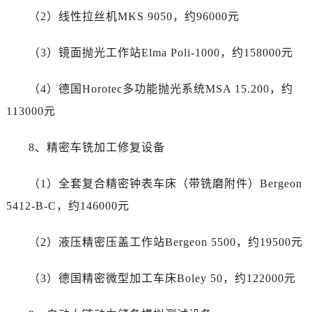
广西壮族自治区防城港市港口区金花茶大道劳力士售后服务中心（需提前预约）
（2）线性拉丝机MKS 9050，约96000元
广西壮族自治区贵港市港北区港城街道布山大道与仙衣路交叉口劳力士售后服务中心（需提前预约）
广西壮族自治区桂林市秀峰区红岭路劳力士售后服务中心（需提前预约）
（3）镜面抛光工作站Elma Poli-1000，约158000元
广西壮族自治区河池市金城江区金城江街道朝阳路劳力士售后服务中心（需提前预约）
广西壮族自治区贺州市八步区城东街道灵峰南路劳力士售后服务中心（需提前预约）
（4）德国Horotec多功能抛光系统MSA 15.200，约
广西壮族自治区来宾市兴宾区桂中大道劳力士售后服务中心（需提前预约）
113000元
广西壮族自治区柳州市城中区中山中路劳力士售后服务中心（需提前预约）
广西壮族自治区钦州市钦南区金海湾东大街劳力士售后服务中心（需提前预约）
8、精密车铣加工修复设备
广西壮族自治区梧州市万秀区龙湖镇高旺路劳力士售后服务中心（需提前预约）
广西壮族自治区玉林市玉州区金玉路劳力士售后服务中心（需提前预约）
（1）全套复合精密钟表车床（带铣磨附件）Bergeon
海南省儋州市儋州市那大镇兰洋北路劳力士售后服务中心（需提前预约）
5412-B-C，约146000元
海南省东方市八所镇解放西路劳力士售后服务中心（需提前预约）
海南省琼海市嘉积镇东风路劳力士售后服务中心（需提前预约）
（2）液压精密压盖工作站Bergeon 5500，约19500元
海南省三沙市西沙区西沙群岛永兴岛北京路劳力士售后服务中心（需提前预约）
（3）德国精密微型加工车床Boley 50，约122000元
海南省三亚市吉阳区迎宾路劳力士售后服务中心（需提前预约）
海南省万宁市万城镇解放路劳力士售后服务中心（需提前预约）