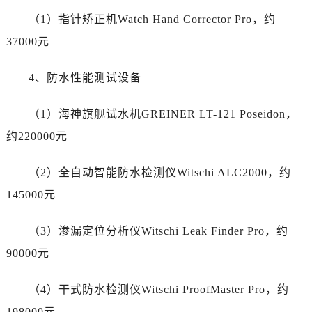
山东省临沂市兰山区解放路劳力士售后服务中心（需提前预约）
（1）指针矫正机Watch Hand Corrector Pro，约
山东省日照市东港区烟台路劳力士售后服务中心（需提前预约）
37000元
山东省泰安市泰山区财源街道泰山大街劳力士售后服务中心（需提前预约）
山东省威海市环翠区新威海路89号振华商厦一楼名表维修劳力士售后服务中心（需提前预约）
4、防水性能测试设备
山东省潍坊市奎文区东风东街劳力士售后服务中心（需提前预约）
山东省枣庄市滕州市北辛路与善国路交叉口劳力士售后服务中心（需提前预约）
（1）海神旗舰试水机GREINER LT-121 Poseidon，
山东省淄博市张店区金晶大道劳力士售后服务中心（需提前预约）
约220000元
上海市黄浦区南京东路299号宏伊国际广场写字楼8层806室劳力士售后服务中心（需提前预约）
上海市徐汇区虹桥路3号港汇中心2座37层3705室劳力士售后服务中心（需提前预约）
（2）全自动智能防水检测仪Witschi ALC2000，约
浙江省杭州市上城区钱江路1366号华润大厦A座5层503-5室劳力士售后服务中心（需提前预约）
145000元
浙江省湖州市吴兴区劳动路劳力士售后服务中心（需提前预约）
浙江省嘉兴市南湖区广益路705号嘉兴世界贸易中心A座13层1304室劳力士售后服务中心（需提前预约）
（3）渗漏定位分析仪Witschi Leak Finder Pro，约
浙江省金华市金东区东市南街777号金华万达广场4号楼22楼2209室劳力士售后服务中心（需提前预约）
90000元
浙江省丽水市莲都区解放街劳力士售后服务中心（需提前预约）
浙江省宁波市江北区大闸南路500号来福士广场办公楼20层2009室劳力士售后服务中心（需提前预约）
（4）干式防水检测仪Witschi ProofMaster Pro，约
浙江省衢州市柯城区上街劳力士售后服务中心（需提前预约）
198000元