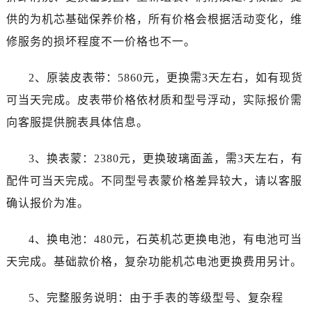
陕西省渭南市临渭区东风大街劳力士售后服务中心（需提前预约）
供的为机芯基础保养价格，所有价格会根据活动变化，维
陕西省咸阳市秦都区沣西新城统一西路与白马河路交汇处劳力士售后服务中心（需提前预约）
修服务的损坏程度不一价格也不一。
陕西省延安市宝塔区中心街劳力士售后服务中心（需提前预约）
陕西省榆林市榆阳区长兴路劳力士售后服务中心（需提前预约）
2、原装皮表带：5860元，更换需3天左右，如有现货
新疆维吾尔自治区阿克苏市东大街劳力士售后服务中心（需提前预约）
可当天完成。皮表带价格依材质和型号浮动，实际报价需
新疆维吾尔自治区阿拉尔市胜利大道劳力士售后服务中心（需提前预约）
向客服提供腕表具体信息。
新疆维吾尔自治区阿拉山口市友好路劳力士售后服务中心（需提前预约）
新疆维吾尔自治区阿勒泰市解放路劳力士售后服务中心（需提前预约）
3、换表蒙：2380元，更换玻璃面盖，需3天左右，有
新疆维吾尔自治区阿图什市光明路劳力士售后服务中心（需提前预约）
配件可当天完成。不同型号表蒙价格差异较大，请以客服
新疆维吾尔自治区白杨市军垦路劳力士售后服务中心（需提前预约）
新疆维吾尔自治区北屯市团结路劳力士售后服务中心（需提前预约）
确认报价为准。
新疆维吾尔自治区博乐市博乐市北京路劳力士售后服务中心（需提前预约）
4、换电池：480元，石英机芯更换电池，有电池可当
新疆维吾尔自治区昌吉市延安北路劳力士售后服务中心（需提前预约）
新疆维吾尔自治区阜康市博峰路劳力士售后服务中心（需提前预约）
天完成。基础款价格，复杂功能机芯电池更换费用另计。
新疆维吾尔自治区哈密市伊州区建国北路劳力士售后服务中心（需提前预约）
5、完整服务说明：由于手表的等级型号、复杂程
新疆维吾尔自治区和田市和田市北京西路劳力士售后服务中心（需提前预约）