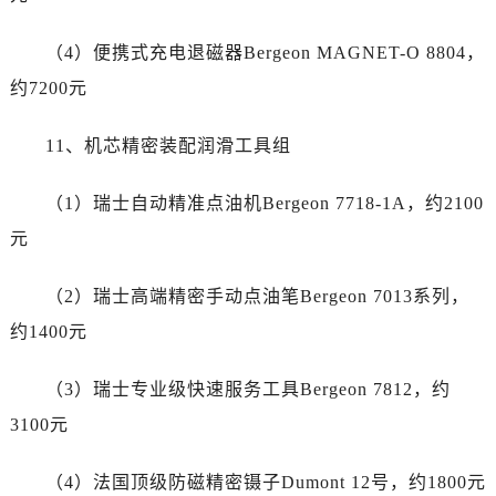
河南省三门峡市湖滨区和平路劳力士售后服务中心（需提前预约）
河南省商丘市梁园区神火大道劳力士售后服务中心（需提前预约）
（4）便携式充电退磁器Bergeon MAGNET-O 8804，
河南省新乡市红旗区人民路劳力士售后服务中心（需提前预约）
约7200元
河南省信阳市浉河区东方红大道劳力士售后服务中心（需提前预约）
河南省许昌市魏都区建安大道与八龙路交叉口劳力士售后服务中心（需提前预约）
11、机芯精密装配润滑工具组
河南省郑州市二七区民主路10号华润大厦29层2905室劳力士售后服务中心（需提前预约）
河南省周口市川汇区七一路劳力士售后服务中心（需提前预约）
（1）瑞士自动精准点油机Bergeon 7718-1A，约2100
河南省驻马店市驿城区乐山大道与置地大道交叉口劳力士售后服务中心（需提前预约）
元
湖北省鄂州市鄂城区文星大道劳力士售后服务中心（需提前预约）
湖北省黄冈市黄州区赤壁大道劳力士售后服务中心（需提前预约）
（2）瑞士高端精密手动点油笔Bergeon 7013系列，
湖北省黄石市黄石港区武汉路劳力士售后服务中心（需提前预约）
约1400元
湖北省荆门市东宝中天街步行街劳力士售后服务中心（需提前预约）
湖北省荆州市荆州区荆中路劳力士售后服务中心（需提前预约）
（3）瑞士专业级快速服务工具Bergeon 7812，约
湖北省十堰市茅箭区人民北路劳力士售后服务中心（需提前预约）
3100元
湖北省随州市曾都区青年路劳力士售后服务中心（需提前预约）
湖北省咸宁市咸安区长安大道劳力士售后服务中心（需提前预约）
（4）法国顶级防磁精密镊子Dumont 12号，约1800元