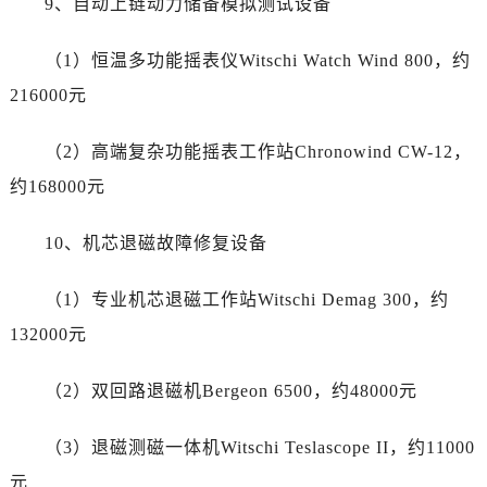
9、自动上链动力储备模拟测试设备
海南省文昌市文城镇教育东路劳力士售后服务中心（需提前预约）
海南省五指山市通什镇三月三大道劳力士售后服务中心（需提前预约）
（1）恒温多功能摇表仪Witschi Watch Wind 800，约
香港特别行政区尖沙咀区油尖旺区广东道劳力士售后服务中心（需提前预约）
216000元
香港特别行政区金钟区中西区金钟道劳力士售后服务中心（需提前预约）
香港特别行政区九龙区油尖旺区弥敦道劳力士售后服务中心（需提前预约）
（2）高端复杂功能摇表工作站Chronowind CW-12，
香港特别行政区铜锣湾区湾仔区轩尼诗道劳力士售后服务中心（需提前预约）
约168000元
河南省安阳市文峰区解放大道劳力士售后服务中心（需提前预约）
河南省鹤壁市淇滨区九州路劳力士售后服务中心（需提前预约）
10、机芯退磁故障修复设备
河南省济源市沁园街道济水大道劳力士售后服务中心（需提前预约）
河南省焦作市解放区解放路劳力士售后服务中心（需提前预约）
（1）专业机芯退磁工作站Witschi Demag 300，约
河南省开封市鼓楼区中山路劳力士售后服务中心（需提前预约）
132000元
河南省洛阳市西工区中州中路与解放路交叉口劳力士售后服务中心（需提前预约）
河南省漯河市源汇区交通路劳力士售后服务中心（需提前预约）
（2）双回路退磁机Bergeon 6500，约48000元
河南省南阳市宛城区范蠡东路与南都路交叉口劳力士售后服务中心（需提前预约）
河南省平顶山市卫东区建设路劳力士售后服务中心（需提前预约）
（3）退磁测磁一体机Witschi Teslascope II，约11000
河南省濮阳市大华龙区开州路绿城路交叉口劳力士售后服务中心（需提前预约）
元