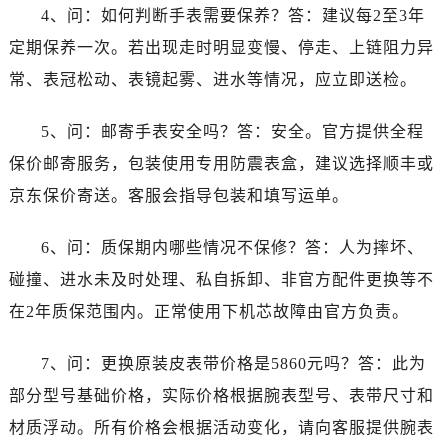
湖北省武汉市江汉区解放大道686号世界贸易大厦38层09室劳力士售后服务中心（需提前预约）
4、问：如何判断手表需要保养？答：建议每2至3年
广西省南宁市青秀区金湖路59号地王大厦12楼1224室劳力士售后服务中心（需提前预约）
定期保养一次。若出现走时明显变慢、停走、上链阻力异
安徽省合肥市蜀山区潜山路111号万象城华润大厦B座12楼03室劳力士售后服务中心（需提前预约）
常、表冠松动、表镜起雾、进水等情况，应立即送检。
福建省泉州市丰泽区宝洲路729号浦西万达中心写字楼A座7楼709室劳力士售后服务中心（需提前预约）
山东省青岛市南区山东路6号华润大厦B座22层04室劳力士售后服务中心（需提前预约）
5、问：邮寄手表安全吗？答：安全。官方提供全程
山东省烟台市芝罘区胜利路139号万达金融中心A座907室劳力士售后服务中心（需提前预约）
保价邮寄服务，包装使用专用防震表盒，建议选择顺丰或
吉林省长春市朝阳区西安大路727号中银大厦A座(旺进大厦)18层09室劳力士售后服务中心（需提前预约）
京东保价寄送。客服会指导包装和填写运单。
贵州省贵阳市南明区都司高架桥路33号亨特国际金融中心14楼14D劳力士售后服务中心（需提前预约）
云南省昆明市盘龙区北京路928号同德昆明广场写字楼10层06室劳力士售后服务中心（需提前预约）
6、问：质保期内哪些情况不保修？答：人为摔坏、
河北省石家庄市长安区中山东路39号勒泰中心写字楼B座13层07室劳力士售后服务中心（需提前预约）
碰撞、进水未及时处理、私自拆卸、非官方配件更换等不
陕西省西安市碑林区南关正街88号华侨城长安国际中心E座6楼10室劳力士售后服务中心（需提前预约）
在2年质保范围内。正常使用下机芯故障由官方负责。
海南省海口市龙华区金贸东路5号海口华润大厦B座17层1707室劳力士售后服务中心（需提前预约）
河北省唐山市路南区新华东道100号万达广场写字楼A座10层1002室劳力士售后服务中心（需提前预约）
7、问：更换原装皮表带价格是5860元吗？答：此为
台州市椒江区东海大道1800号腾达中心东1幢20楼2002室劳力士售后服务中心（需提前预约）
部分型号基础价格，实际价格根据腕表型号、表带尺寸和
呼和浩特市玉泉区大学西街70号华润万象城写字楼（鄂尔多斯大厦）23层2326室劳力士售后服务中心（需提前预约）
材质浮动。所有价格会根据活动变化，请向客服提供腕表
兰州市七里河区西津西路16号兰州中心写字楼21层2102室劳力士售后服务中心（需提前预约）