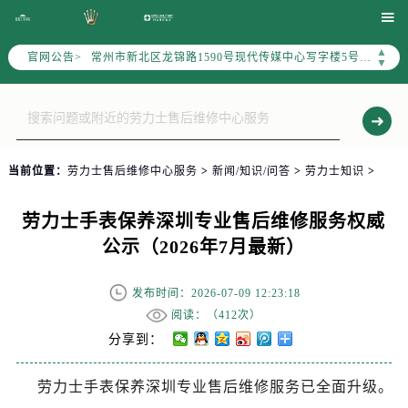
上海市黄浦区南京东路299号宏伊国际广场写字楼8层806室（需提前预约）

南京市秦淮区中山南路1号（新街口）南京中心写字楼22层C1-1室（需提前预约）
▲
官网公告>
常州市新北区龙锦路1590号现代传媒中心写字楼5号楼10层1008室（需提前预约）
▼
徐州市鼓楼区淮海东路29号苏宁广场IFC国际金融中心写字楼35层3508室（需提前预约）
扬州市邗江区国展路29号星耀天地写字楼1号楼18层1803室（需提前预约）
盐城市盐都区世纪大道5号盐城金融城写字楼1号楼16层1604室（需提前预约）
泰州市海陵区永定东路399号置地商务中心东塔写字楼（华润万象城）17层1706室（需提前预约）
当前位置：
劳力士售后维修中心服务
>
新闻/知识/问答
>
劳力士知识
>
宁波市江北区大闸南路500号来福士广场办公楼20层2009室（需提前预约）
杭州市上城区钱江路1366号华润大厦写字楼A座5层503-5室（需提前预约）
劳力士手表保养深圳专业售后维修服务权威
金华市金东区东市南街777号金华万达广场写字楼4号楼22层2209室（需提前预约）
公示（2026年7月最新）
绍兴市越城区胜利东路379号世茂天际中心写字楼8层805室（需提前预约）
嘉兴市南湖区广益路705号嘉兴世界贸易中心写字楼A座13层1304室（需提前预约）
发布时间：2026-07-09 12:23:18
南昌市红谷滩新区红谷中大道998号绿地双子塔（中央广场）A1座办公楼14层07室（需提前预约）
阅读：（
412次）
济南市历下区经十路11111号华润中心写字楼（万象城）15层1508室（需提前预约）
分享到：
广州市天河区天河路230号万菱汇国际中心写字楼A塔7层704室（需提前预约）
劳力士手表保养深圳专业售后维修服务已全面升级。
广州市越秀区环市东路371-375号世界贸易中心大厦南塔写字楼15层07室（需提前预约）