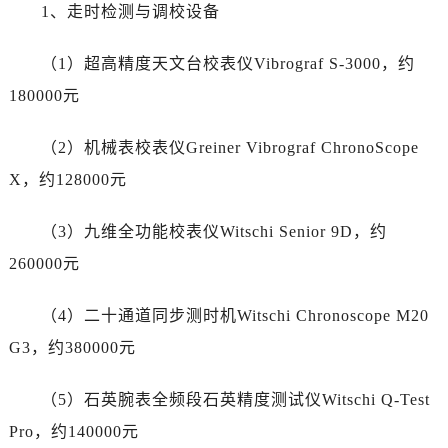
福建省龙岩市新罗区九一南路劳力士售后服务中心（需提前预约）
1、走时检测与调校设备
福建省南平市建阳区人民西路劳力士售后服务中心（需提前预约）
（1）超高精度天文台校表仪Vibrograf S-3000，约
福建省宁德市蕉城区天湖东路劳力士售后服务中心（需提前预约）
福建省莆田市城厢区霞林街道荔华东大道劳力士售后服务中心（需提前预约）
180000元
福建省三明市三元区东乾二路劳力士售后服务中心（需提前预约）
（2）机械表校表仪Greiner Vibrograf ChronoScope
福建省漳州市龙文区步港路劳力士售后服务中心（需提前预约）
江苏省常州市新北区龙锦路1590号现代传媒中心5号楼10层1008室劳力士售后服务中心（需提前预约）
X，约128000元
江苏省淮安市清江浦区淮海北路劳力士售后服务中心（需提前预约）
（3）九维全功能校表仪Witschi Senior 9D，约
江苏省连云港市海州区通灌北路劳力士售后服务中心（需提前预约）
江苏省南京市秦淮区中山南路1号南京中心22层22-C1-C3室劳力士售后服务中心（需提前预约）
260000元
江苏省宿迁市宿城区西湖路劳力士售后服务中心（需提前预约）
（4）二十通道同步测时机Witschi Chronoscope M20
江苏省泰州市海陵区永定东路399号置地商务中心东塔（华润万象城）17层1706室劳力士售后服务中心（需提前预约）
江苏省徐州市鼓楼区淮海东路29号苏宁广场IFC国际金融中心35层3508室劳力士售后服务中心（需提前预约）
G3，约380000元
江苏省盐城市盐都区世纪大道5号盐城金融城写字楼1号楼16层1604室劳力士售后服务中心（需提前预约）
（5）石英腕表全频段石英精度测试仪Witschi Q-Test
江苏省扬州市邗江区国展路29号星耀天地写字楼1号楼18层1803室劳力士售后服务中心（需提前预约）
江苏省镇江市京口区中山东路劳力士售后服务中心（需提前预约）
Pro，约140000元