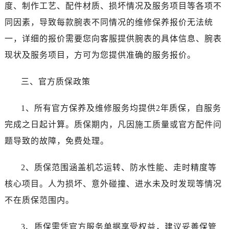
新疆维吾尔自治区胡杨河市胡杨河市胡杨路劳力士售后服务中心（需提前预约）
度、制作工艺、配件材质、损坏情况及服务项目等各项不
新疆维吾尔自治区霍尔果斯市亚欧北路劳力士售后服务中心（需提前预约）
同因素，导致每款腕表不同情况的维修保养报价无法统
新疆维吾尔自治区喀什市解放北路劳力士售后服务中心（需提前预约）
一，详细的报价需要您向客服提供腕表的具体信息、腕表
新疆维吾尔自治区可克达拉市幸福路劳力士售后服务中心（需提前预约）
现状及服务项目，方可为您提供准确的服务报价。
新疆维吾尔自治区克拉玛依市克拉玛依区友谊路劳力士售后服务中心（需提前预约）
新疆维吾尔自治区库车市库车市文化东路劳力士售后服务中心（需提前预约）
三、官方质保政策
新疆维吾尔自治区库尔勒市库尔勒市人民东路劳力士售后服务中心（需提前预约）
新疆维吾尔自治区奎屯市团结西街劳力士售后服务中心（需提前预约）
1、所有官方保养及维修服务均提供2年质保，自服务
新疆维吾尔自治区昆玉市昆泉街劳力士售后服务中心（需提前预约）
完成之日起计算。质保期内，凡因施工质量或官方配件问
新疆维吾尔自治区沙湾市三道河子镇世纪大道南路劳力士售后服务中心（需提前预约）
题导致的故障，免费处理。
新疆维吾尔自治区石河子市北二路劳力士售后服务中心（需提前预约）
新疆维吾尔自治区双河市光明路劳力士售后服务中心（需提前预约）
2、质保范围涵盖机芯运转、防水性能、走时精度等
新疆维吾尔自治区塔城市塔城地区闻琴路劳力士售后服务中心（需提前预约）
核心项目。人为损坏、意外碰撞、进水未及时发现等情况
新疆维吾尔自治区铁门关市兴疆路劳力士售后服务中心（需提前预约）
不在质保范围内。
新疆维吾尔自治区图木舒克市图木舒克市中兴街劳力士售后服务中心（需提前预约）
新疆维吾尔自治区吐鲁番市高昌区文化中路文化中路劳力士售后服务中心（需提前预约）
3、质保需凭官方服务单据享受权益，建议妥善保管